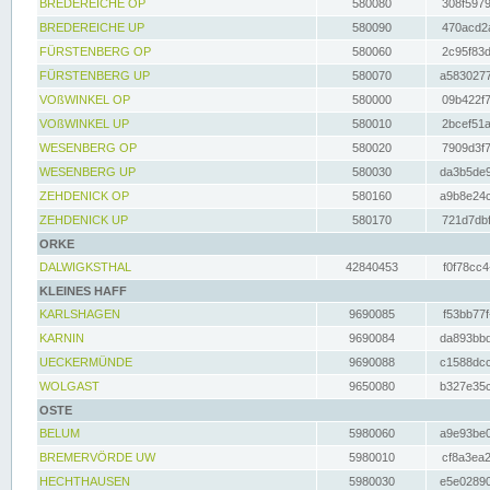
BREDEREICHE OP
580080
308f5979
BREDEREICHE UP
580090
470acd2a
FÜRSTENBERG OP
580060
2c95f83d
FÜRSTENBERG UP
580070
a5830277
VOßWINKEL OP
580000
09b422f7
VOßWINKEL UP
580010
2bcef51a
WESENBERG OP
580020
7909d3f7
WESENBERG UP
580030
da3b5de9
ZEHDENICK OP
580160
a9b8e24c
ZEHDENICK UP
580170
721d7dbf
ORKE
DALWIGKSTHAL
42840453
f0f78cc4
KLEINES HAFF
KARLSHAGEN
9690085
f53bb77f
KARNIN
9690084
da893bbd
UECKERMÜNDE
9690088
c1588dcc
WOLGAST
9650080
b327e35c
OSTE
BELUM
5980060
a9e93be0
BREMERVÖRDE UW
5980010
cf8a3ea2
HECHTHAUSEN
5980030
e5e02890