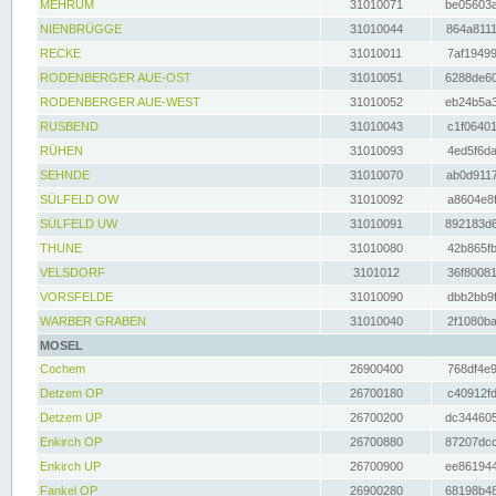
MEHRUM
31010071
be05603a
NIENBRÜGGE
31010044
864a8111
RECKE
31010011
7af19499
RODENBERGER AUE-OST
31010051
6288de60
RODENBERGER AUE-WEST
31010052
eb24b5a3
RUSBEND
31010043
c1f06401
RÜHEN
31010093
4ed5f6da
SEHNDE
31010070
ab0d9117
SÜLFELD OW
31010092
a8604e8f
SÜLFELD UW
31010091
892183d6
THUNE
31010080
42b865fb
VELSDORF
3101012
36f80081
VORSFELDE
31010090
dbb2bb9f
WARBER GRABEN
31010040
2f1080ba
MOSEL
Cochem
26900400
768df4e9
Detzem OP
26700180
c40912fd
Detzem UP
26700200
dc344605
Enkirch OP
26700880
87207dcd
Enkirch UP
26700900
ee861944
Fankel OP
26900280
68198b48