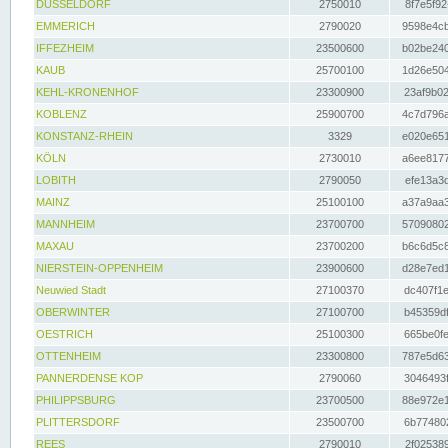
DÜSSELDORF
2750010
8f7e5f92
EMMERICH
2790020
9598e4cb
IFFEZHEIM
23500600
b02be240
KAUB
25700100
1d26e504
KEHL-KRONENHOF
23300900
23af9b02
KOBLENZ
25900700
4c7d796a
KONSTANZ-RHEIN
3329
e020e651
KÖLN
2730010
a6ee8177
LOBITH
2790050
efe13a3d
MAINZ
25100100
a37a9aa3
MANNHEIM
23700700
57090802
MAXAU
23700200
b6c6d5c8
NIERSTEIN-OPPENHEIM
23900600
d28e7ed1
Neuwied Stadt
27100370
dc407f1e
OBERWINTER
27100700
b45359df
OESTRICH
25100300
665be0fe
OTTENHEIM
23300800
787e5d63
PANNERDENSE KOP
2790060
3046493f
PHILIPPSBURG
23700500
88e972e1
PLITTERSDORF
23500700
6b774802
REES
2790010
2f025389