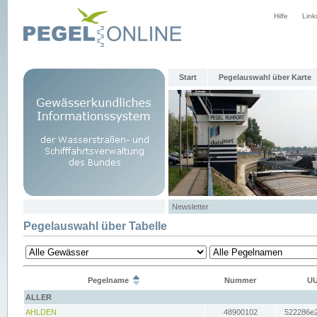
Hilfe
Link
Start
Pegelauswahl über Karte
Newsletter
Pegelauswahl über Tabelle
Pegelname
Nummer
UU
ALLER
AHLDEN
48900102
522286e2