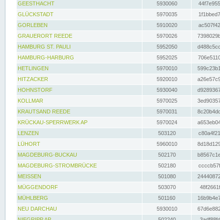
GEESTHACHT
5930060
44f7e955
GLÜCKSTADT
5970035
1f1bbed7
GORLEBEN
5910020
ac507f42
GRAUERORT REEDE
5970026
7398029b
HAMBURG ST. PAULI
5952050
d488c5cc
HAMBURG-HARBURG
5952025
706e5110
HETLINGEN
5970010
599c23b1
HITZACKER
5920010
a26e57c9
HOHNSTORF
5930040
d9289367
KOLLMAR
5970025
3ed90357
KRAUTSAND REEDE
5970031
8c20b4dc
KRÜCKAU-SPERRWERK AP
5970024
a653eb04
LENZEN
503120
c80a4f21
LÜHORT
5960010
8d18d129
MAGDEBURG-BUCKAU
502170
b8567c1e
MAGDEBURG-STROMBRÜCKE
502180
ccccb57f
MEISSEN
501080
24440872
MÜGGENDORF
503070
48f2661f
MÜHLBERG
501160
16b9b4e7
NEU DARCHAU
5930010
67d6e882
NIEGRIPP AP
502240
3adf88fd