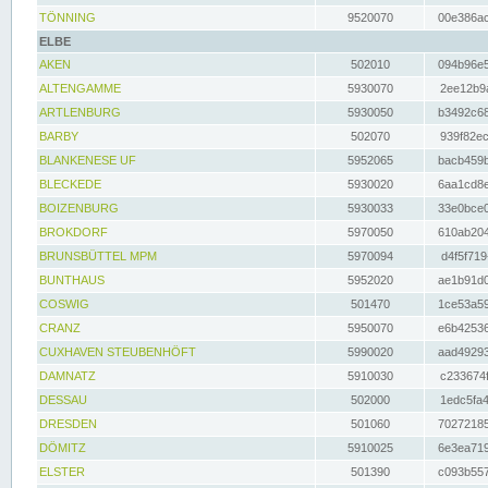
TÖNNING
9520070
00e386ac
ELBE
AKEN
502010
094b96e5
ALTENGAMME
5930070
2ee12b9a
ARTLENBURG
5930050
b3492c68
BARBY
502070
939f82ec
BLANKENESE UF
5952065
bacb459b
BLECKEDE
5930020
6aa1cd8e
BOIZENBURG
5930033
33e0bce0
BROKDORF
5970050
610ab204
BRUNSBÜTTEL MPM
5970094
d4f5f719
BUNTHAUS
5952020
ae1b91d0
COSWIG
501470
1ce53a59
CRANZ
5950070
e6b42536
CUXHAVEN STEUBENHÖFT
5990020
aad49293
DAMNATZ
5910030
c233674f
DESSAU
502000
1edc5fa4
DRESDEN
501060
70272185
DÖMITZ
5910025
6e3ea719
ELSTER
501390
c093b557