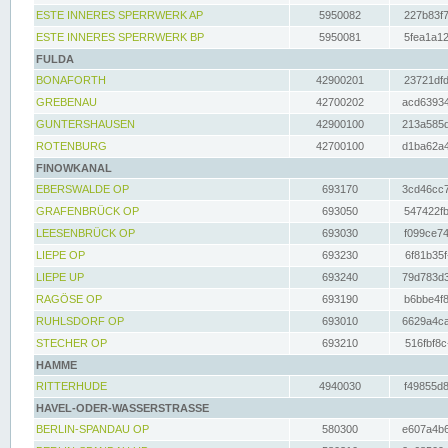
ESTE INNERES SPERRWERK AP
5950082
227b83f7
ESTE INNERES SPERRWERK BP
5950081
5fea1a12
FULDA
BONAFORTH
42900201
23721dfd
GREBENAU
42700202
acd63934
GUNTERSHAUSEN
42900100
213a585d
ROTENBURG
42700100
d1ba62a4
FINOWKANAL
EBERSWALDE OP
693170
3cd46cc7
GRAFENBRÜCK OP
693050
547422fb
LEESENBRÜCK OP
693030
f099ce74
LIEPE OP
693230
6f81b35f
LIEPE UP
693240
79d783d3
RAGÖSE OP
693190
b6bbe4f8
RUHLSDORF OP
693010
6629a4ca
STECHER OP
693210
516fbf8c
HAMME
RITTERHUDE
4940030
f49855d8
HAVEL-ODER-WASSERSTRASSE
BERLIN-SPANDAU OP
580300
e607a4b6