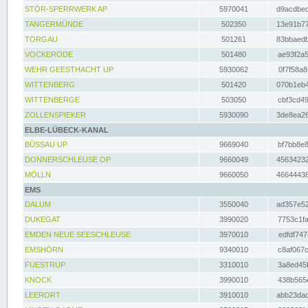
STÖR-SPERRWERK AP
5970041
d9acdbec
TANGERMÜNDE
502350
13e91b77
TORGAU
501261
83bbaedb
VOCKERODE
501480
ae93f2a5
WEHR GEESTHACHT UP
5930062
0f7f58a8
WITTENBERG
501420
070b1eb4
WITTENBERGE
503050
cbf3cd49
ZOLLENSPIEKER
5930090
3de8ea26
ELBE-LÜBECK-KANAL
BÜSSAU UP
9669040
bf7bb8e8
DONNERSCHLEUSE OP
9660049
45634232
MÖLLN
9660050
46644438
EMS
DALUM
3550040
ad357e52
DUKEGAT
3990020
7753c1fa
EMDEN NEUE SEESCHLEUSE
3970010
edfdf747
EMSHÖRN
9340010
c8af067c
FUESTRUP
3310010
3a8ed45f
KNOCK
3990010
438b565e
LEERORT
3910010
abb23dad