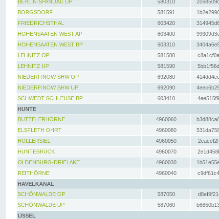
BERLIN-SPANDAU UP
580310
2c68509c
BORGSDORF
581591
1b2e2996
FRIEDRICHSTHAL
603420
314945d6
HOHENSAATEN WEST AP
603400
99309d3e
HOHENSAATEN WEST BP
603310
3404a6e5
LEHNITZ OP
581580
c8a1cf0a
LEHNITZ UP
581590
5bb1f56d
NIEDERFINOW SHW OP
692080
414dd4ee
NIEDERFINOW SHW UP
692090
4eec6b25
SCHWEDT SCHLEUSE BP
603410
4ee515f9
HUNTE
BUTTELERHÖRNE
4960060
b3d88ca6
ELSFLETH OHRT
4960080
531da758
HOLLERSIEL
4960050
2eacef2f
HUNTEBRÜCK
4960070
2e1d458b
OLDENBURG-DRIELAKE
4960030
1b51e55e
REITHÖRNE
4960040
c9df61c4
HAVELKANAL
SCHÖNWALDE OP
587050
d8ef9f21
SCHÖNWALDE UP
587060
b6650b13
IJSSEL