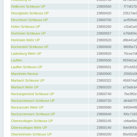
Heilbronn Schleuse UP
23800560
f77df170
Hessigheim Schleuse UP
23800420
23517de9
Hirschhorn Schleuse UP
23800700
acf505dd
Hofen Schleuse UP
23800260
cf2af1a4
Horkheim Schleuse UP
23800557
b76bf04c
Horkheim Wehr UP
23800520
d9b441a5
Kochendorf Schleuse UP
23800600
8f695e71
Ladenburg Wehr UP
23800820
70cee7df
Lauffen
23800500
8559d1a0
Lauffen Schleuse UP
23800501
2f7cb553
Mannheim Neckar
23800900
25582d3f
Marbach Schleuse UP
23800322
456974a8
Marbach Wehr UP
23800320
a73a9cb4
Neckargemünd Schleuse UP
23800740
7be3ff2e
Neckarsteinach Schleuse UP
23800720
d64d07f7
Neckarsulm Wehr UP
23800580
845944f8
Neckarzimmern Schleuse UP
23800640
f00c7183
Oberesslingen Schleuse UP
23800145
cbfae6bc
Oberesslingen Wehr UP
23800140
9de0843a
Obertürkheim Schleuse UP
23800200
80e002d8