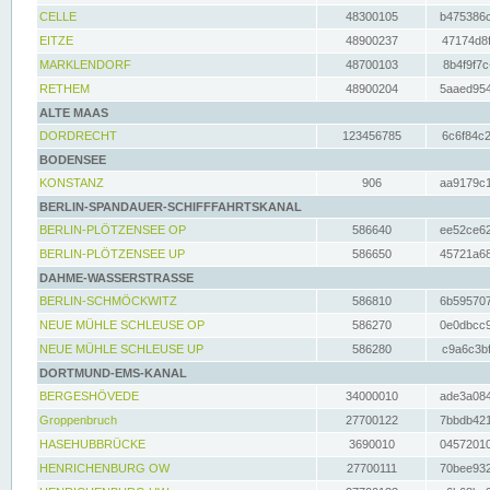
CELLE
48300105
b475386c
EITZE
48900237
47174d8f
MARKLENDORF
48700103
8b4f9f7c
RETHEM
48900204
5aaed954
ALTE MAAS
DORDRECHT
123456785
6c6f84c2
BODENSEE
KONSTANZ
906
aa9179c1
BERLIN-SPANDAUER-SCHIFFFAHRTSKANAL
BERLIN-PLÖTZENSEE OP
586640
ee52ce62
BERLIN-PLÖTZENSEE UP
586650
45721a68
DAHME-WASSERSTRASSE
BERLIN-SCHMÖCKWITZ
586810
6b595707
NEUE MÜHLE SCHLEUSE OP
586270
0e0dbcc9
NEUE MÜHLE SCHLEUSE UP
586280
c9a6c3bf
DORTMUND-EMS-KANAL
BERGESHÖVEDE
34000010
ade3a084
Groppenbruch
27700122
7bbdb421
HASEHUBBRÜCKE
3690010
04572010
HENRICHENBURG OW
27700111
70bee932