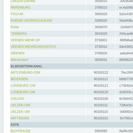
LINGEN-DARME
3500015
200363fc
PAPENBURG
3790010
ec4a598d
POGUM
3950020
5d1e4350
RHEINE UNTERSCHLEUSE
3390020
50a449ba
Rühle
3500070
15456f75
TERBORG
3910020
244cae8b
VERSEN WEHR OP
3730001
86f8dbab
VERSEN WEHRDURCHSTICH
3730010
6de43652
WEENER
3790020
aa6af4e6
Wachendorf
3500031
88698229
ELBESEITENKANAL
ARTLENBURG-ESK
90100122
7fec2f4f
BEVENSEN
90100112
b8997708
LÜNEBURG OW
90100121
c7364d1e
LÜNEBURG UW
90100120
d18033cd
OSLOSS
90100100
6c5b6422
UELZEN OW
90100111
728bd3e3
UELZEN UW
90100110
0d0082cf
WITTINGEN
90100101
9cf795ce
ESTE
BUXTEHUDE
5950080
8a08c920