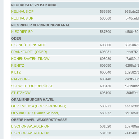
NEUHAUSER SPEISEKANAL
NEUHAUS OP
585850
963bdc26
NEUHAUS UP
585860
bf48cefd
NIEGRIPPER VERBINDUNGSKANAL
NIEGRIPP BP
587500
e506460f
ODER
EISENHÜTTENSTADT
603000
8675aa70
FRANKFURT1 (ODER)
603031
bffdf7f2
HOHENSAATEN-FINOW
603080
f7a639a4
KIENITZ
603050
6298a8f9
KIETZ
603040
16258271
RATZDORF
603140
ca3f535b
SCHWEDT-ODERBRÜCKE
603130
e28babaa
STÜTZKOW
603100
30bff0df
ORANIENBURGER HAVEL
OHV KM 3.014 (HOCHSPANNUNG)
580271
eea7e3dc
OHv km 1.467 (Blaues Wunder)
580272
8b51c505
OBERE HAVEL-WASSERSTRASSE
BISCHOFSWERDER OP
581520
16a780aa
BISCHOFSWERDER UP
581530
74134dc6