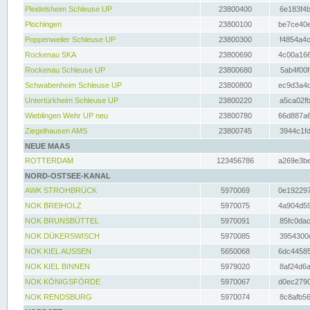
Pleidelsheim Schleuse UP
23800400
6e183f4b
Plochingen
23800100
be7ce40e
Poppenweiler Schleuse UP
23800300
f4854a4c
Rockenau SKA
23800690
4c00a166
Rockenau Schleuse UP
23800680
5ab4f00f
Schwabenheim Schleuse UP
23800800
ec9d3a4d
Untertürkheim Schleuse UP
23800220
a5ca02fb
Wieblingen Wehr UP neu
23800780
66d887a6
Ziegelhausen AMS
23800745
3944c1fd
NEUE MAAS
ROTTERDAM
123456786
a269e3be
NORD-OSTSEE-KANAL
AWK STROHBRÜCK
5970069
0e192297
NOK BREIHOLZ
5970075
4a904d59
NOK BRUNSBÜTTEL
5970091
85fc0dac
NOK DÜKERSWISCH
5970085
3954300d
NOK KIEL AUSSEN
5650068
6dc44585
NOK KIEL BINNEN
5979020
8af24d6a
NOK KÖNIGSFÖRDE
5970067
d0ec2790
NOK RENDSBURG
5970074
8c8afb56