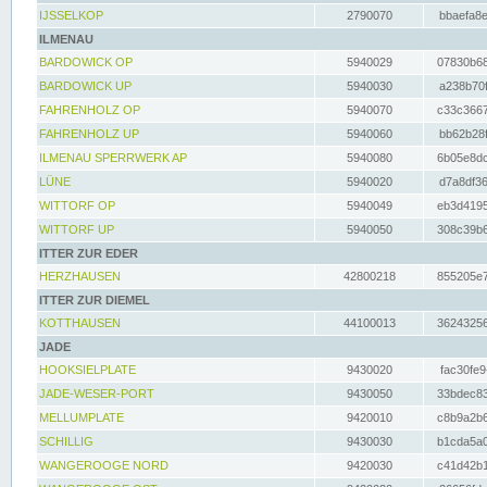
IJSSELKOP
2790070
bbaefa8e
ILMENAU
BARDOWICK OP
5940029
07830b68
BARDOWICK UP
5940030
a238b70f
FAHRENHOLZ OP
5940070
c33c3667
FAHRENHOLZ UP
5940060
bb62b28f
ILMENAU SPERRWERK AP
5940080
6b05e8dc
LÜNE
5940020
d7a8df36
WITTORF OP
5940049
eb3d4195
WITTORF UP
5940050
308c39b6
ITTER ZUR EDER
HERZHAUSEN
42800218
855205e7
ITTER ZUR DIEMEL
KOTTHAUSEN
44100013
36243256
JADE
HOOKSIELPLATE
9430020
fac30fe9
JADE-WESER-PORT
9430050
33bdec83
MELLUMPLATE
9420010
c8b9a2b6
SCHILLIG
9430030
b1cda5a0
WANGEROOGE NORD
9420030
c41d42b1