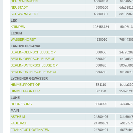
HERRENHAUSEN
48800108
8134af78
NEUSTADT
48800200
dda39817
SCHWARMSTEDT
48800301
8e16bd66
LEK
KRIMPEN
123456784
f5c96f13
LESUM
WASSERHORST
4930010
76844306
LANDWEHRKANAL
BERLIN-OBERSCHLEUSE OP
586600
24ce3282
BERLIN-OBERSCHLEUSE UP
586610
c42ad3df
BERLIN-UNTERSCHLEUSE OP
586620
503ad891
BERLIN-UNTERSCHLEUSE UP
586630
d198c901
LYCHENER GEWÄSSER
HIMMELPFORT OP
581110
bcdfa310
HIMMELPFORT UP
581120
9592d736
LÜHE
HORNEBURG
5960020
3244d787
MAIN
ASTHEIM
24300406
3de69bf8
FAULBACH
24700109
a919f57f
FRANKFURT OSTHAFEN
24700404
66ff3eb4