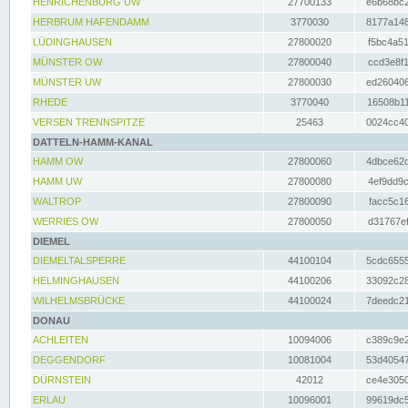
HENRICHENBURG UW
27700133
e6b68bc2
HERBRUM HAFENDAMM
3770030
8177a148
LÜDINGHAUSEN
27800020
f5bc4a51
MÜNSTER OW
27800040
ccd3e8f1
MÜNSTER UW
27800030
ed260406
RHEDE
3770040
16508b11
VERSEN TRENNSPITZE
25463
0024cc40
DATTELN-HAMM-KANAL
HAMM OW
27800060
4dbce62d
HAMM UW
27800080
4ef9dd9c
WALTROP
27800090
facc5c16
WERRIES OW
27800050
d31767ef
DIEMEL
DIEMELTALSPERRE
44100104
5cdc6555
HELMINGHAUSEN
44100206
33092c28
WILHELMSBRÜCKE
44100024
7deedc21
DONAU
ACHLEITEN
10094006
c389c9e2
DEGGENDORF
10081004
53d40547
DÜRNSTEIN
42012
ce4e3050
ERLAU
10096001
99619dc5