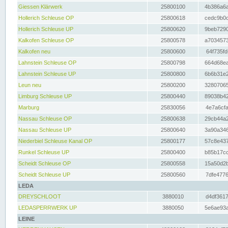
Giessen Klärwerk
25800100
4b386a6a
Hollerich Schleuse OP
25800618
cedc9b0c
Hollerich Schleuse UP
25800620
9beb7290
Kalkofen Schleuse OP
25800578
a7034573
Kalkofen neu
25800600
64f735fd
Lahnstein Schleuse OP
25800798
664d68ea
Lahnstein Schleuse UP
25800800
6b6b31e2
Leun neu
25800200
32807065
Limburg Schleuse UP
25800440
89038b42
Marburg
25830056
4e7a6cfa
Nassau Schleuse OP
25800638
29cb44a2
Nassau Schleuse UP
25800640
3a90a346
Niederbiel Schleuse Kanal OP
25800177
57c8e437
Runkel Schleuse UP
25800400
b85b17cc
Scheidt Schleuse OP
25800558
15a50d2b
Scheidt Schleuse UP
25800560
7dfe4776
LEDA
DREYSCHLOOT
3880010
d4df3617
LEDASPERRWERK UP
3880050
5e6ae93a
LEINE