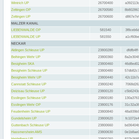
Wintrich UP
26700400
a392113c
Zeltingen OP
26700580
8b802863
Zeltingen UP
26700600
d867e7e9
MALZER KANAL
LIEBENWALDE OP
581540
3f8ceb6d
LIEBENWALDE UP
581550
a1cf60be
NECKAR
Aldingen Schleuse UP
23800280
dfdfb4ff
Beihingen Wehr UP
23800360
8a2e3048
Besigheim SKA
23800460
46d8ed02
Besigheim Schleuse UP
23800480
57db82c7
Besigheim Wehr UP
23800440
42c11b7a
Cannstatt Schleuse UP
23800240
7068d262
Deizisau Schleuse UP
23800120
c5b6243d
Esslingen Schleuse UP
23800180
130a3761
Esslingen Wehr OP
23800176
31c32a38
Feudenheim Schleuse UP
23800840
48a939b9
Gundelsheim UP
23800620
fc1072e4
Guttenbach Schleuse UP
23800660
bd36404b
Hassmersheim AMS
23800630
0e1b8ae0
Heidelberg UP
23800760
827b2685