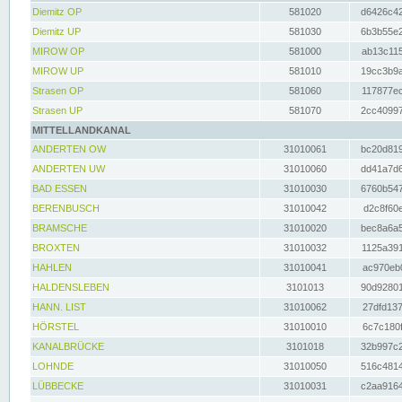
Diemitz OP
581020
d6426c42
Diemitz UP
581030
6b3b55e2
MIROW OP
581000
ab13c115
MIROW UP
581010
19cc3b9a
Strasen OP
581060
117877ec
Strasen UP
581070
2cc40997
MITTELLANDKANAL
ANDERTEN OW
31010061
bc20d819
ANDERTEN UW
31010060
dd41a7d6
BAD ESSEN
31010030
6760b547
BERENBUSCH
31010042
d2c8f60e
BRAMSCHE
31010020
bec8a6a5
BROXTEN
31010032
1125a391
HAHLEN
31010041
ac970eb0
HALDENSLEBEN
3101013
90d92801
HANN. LIST
31010062
27dfd137
HÖRSTEL
31010010
6c7c180f
KANALBRÜCKE
3101018
32b997c2
LOHNDE
31010050
516c4814
LÜBBECKE
31010031
c2aa9164