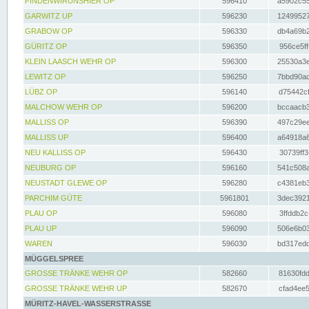
FINDENWIRUNSHIER OP
596410
a5902c55
GARWITZ UP
596230
12499527
GRABOW OP
596330
db4a69b2
GÜRITZ OP
596350
956ce5ff
KLEIN LAASCH WEHR OP
596300
25530a3e
LEWITZ OP
596250
7bbd90ad
LÜBZ OP
596140
d75442cf
MALCHOW WEHR OP
596200
bccaacb3
MALLISS OP
596390
497c29ee
MALLISS UP
596400
a64918a6
NEU KALLISS OP
596430
30739ff3
NEUBURG OP
596160
541c508a
NEUSTADT GLEWE OP
596280
c4381eb3
PARCHIM GÜTE
5961801
3dec3921
PLAU OP
596080
3ffddb2c
PLAU UP
596090
506e6b03
WAREN
596030
bd317edd
MÜGGELSPREE
GROSSE TRÄNKE WEHR OP
582660
81630fdd
GROSSE TRÄNKE WEHR UP
582670
cfad4ee5
MÜRITZ-HAVEL-WASSERSTRASSE