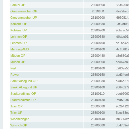
Fankel UP
26900300
583420a8
Grevenmacher OP
2610180
6e72bebf
Grevenmacher UP
26100200
69308142
Koblenz OP
26900880
3f64ff08
Koblenz UP
26900900
9dbcac54
Lehmen OP
26900680
d0abe01a
Lehmen UP
26900700
dc1bb420
Mehring AMS
26700100
4c1b6f17
Müden OP
26900480
a5c880a3
Müden UP
26900500
edc67ca3
Perl
26100100
c263ea53
Ruwer
26500150
abd34ee6
Sankt Aldegund OP
26900080
e4d6a271
Sankt Aldegund UP
26900100
20640279
Stadtbredimus OP
26100110
cceb7060
Stadtbredimus UP
26100130
dfdf753b
Trier OP
26500080
9d2b4126
Trier UP
26500100
3bec53ca
Wincheringen
26100140
bb5560fc
Wintrich OP
26700380
cb4789e4