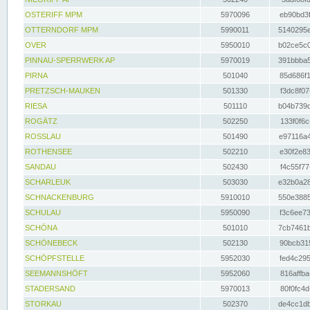
OSTERIFF MPM
5970096
eb90bd3f
OTTERNDORF MPM
5990011
5140295e
OVER
5950010
b02ce5c0
PINNAU-SPERRWERK AP
5970019
391bbba5
PIRNA
501040
85d686f1
PRETZSCH-MAUKEN
501330
f3dc8f07
RIESA
501110
b04b739d
ROGÄTZ
502250
133f0f6c
ROSSLAU
501490
e97116a4
ROTHENSEE
502210
e30f2e83
SANDAU
502430
f4c55f77
SCHARLEUK
503030
e32b0a28
SCHNACKENBURG
5910010
550e3885
SCHULAU
5950090
f3c6ee73
SCHÖNA
501010
7cb7461b
SCHÖNEBECK
502130
90bcb315
SCHÖPFSTELLE
5952030
fed4c295
SEEMANNSHÖFT
5952060
816affba
STADERSAND
5970013
80f0fc4d
STORKAU
502370
de4cc1db