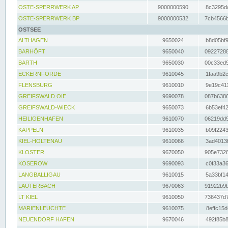
OSTE-SPERRWERK AP
9000000590
8c3295dc
OSTE-SPERRWERK BP
9000000532
7cb4566b
OSTSEE
ALTHAGEN
9650024
b8d05bf9
BARHÖFT
9650040
09227288
BARTH
9650030
00c33ed9
ECKERNFÖRDE
9610045
1faa9b2c
FLENSBURG
9610010
9e19c411
GREIFSWALD OIE
9690078
087b6386
GREIFSWALD-WIECK
9650073
6b53ef42
HEILIGENHAFEN
9610070
06219dd9
KAPPELN
9610035
b09f2243
KIEL-HOLTENAU
9610066
3ad4013f
KLOSTER
9670050
905e7328
KOSEROW
9690093
c0f33a36
LANGBALLIGAU
9610015
5a33bf14
LAUTERBACH
9670063
91922b9b
LT KIEL
9610050
736437d7
MARIENLEUCHTE
9610075
8effc15d
NEUENDORF HAFEN
9670046
492f85b8