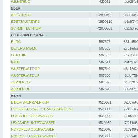
WILHERING
420061
aec23fd6
EDER
AFFOLDERN
42800502
ab9d5a42
EDERTALSPERRE
42800310
c6e9f744
SCHMITTLOTHEIM
42800309
d2155fa6
ELBE-HAVEL-KANAL
BURG
587507
831ad501
DETERSHAGEN
587505
a7b1eda9
GENTHIN
587535
e9e7f20c
KADE
587541
e4f29379
WUSTERWITZ OP
587540
c6a12d34
WUSTERWITZ UP
587550
3bfcf759
ZERBEN OP
587510
64c37072
ZERBEN UP
587520
532d8718
EIDER
EIDER-SPERRWERK BP
9520081
8ac85e6c
FRIEDRICHSTADT STRASSENBRÜCKE
9520060
721313e7
LEXFÄHRE OBERWASSER
9520020
86c5688f
LEXFÄHRE UNTERWASSER
9520030
7f01fbd8
NORDFELD OBERWASSER
9520040
61394669
NORDFELD UNTERWASSER
9520050
cb93548e