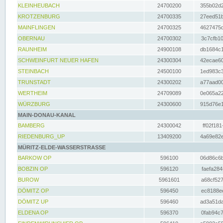
KLEINHEUBACH
24700200
355b02d2
KROTZENBURG
24700335
27eed51b
MAINFLINGEN
24700325
4627475d
OBERNAU
24700302
3c7cfb10
RAUNHEIM
24900108
db1684c1
SCHWEINFURT NEUER HAFEN
24300304
42ecae60
STEINBACH
24500100
1ed983c3
TRUNSTADT
24300202
a77aad00
WERTHEIM
24709089
0e065a22
WÜRZBURG
24300600
915d76e1
MAIN-DONAU-KANAL
BAMBERG
24300042
ff02f181
RIEDENBURG_UP
13409200
4a69e82e
MÜRITZ-ELDE-WASSERSTRASSE
BARKOW OP
596100
06d86c6b
BOBZIN OP
596120
faefa284
BUROW
5961601
a68cf527
DÖMITZ OP
596450
ec8188ee
DÖMITZ UP
596460
ad3a51da
ELDENA OP
596370
0fab94c7