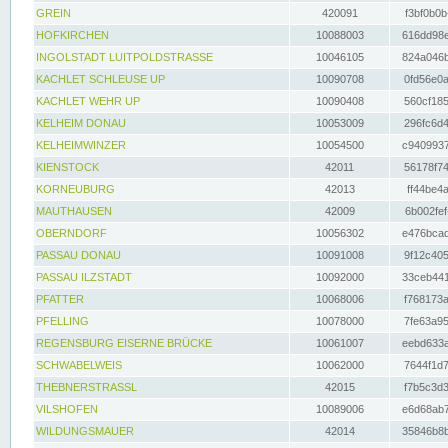
GREIN
420091
f3bf0b0b
HOFKIRCHEN
10088003
616dd98e
INGOLSTADT LUITPOLDSTRASSE
10046105
824a046b
KACHLET SCHLEUSE UP
10090708
0fd56e0a
KACHLET WEHR UP
10090408
560cf185
KELHEIM DONAU
10053009
296fc6d4
KELHEIMWINZER
10054500
c9409937
KIENSTOCK
42011
56178f74
KORNEUBURG
42013
ff44be4a
MAUTHAUSEN
42009
6b002fef
OBERNDORF
10056302
e476bcad
PASSAU DONAU
10091008
9f12c405
PASSAU ILZSTADT
10092000
33ceb441
PFATTER
10068006
f768173a
PFELLING
10078000
7fe63a95
REGENSBURG EISERNE BRÜCKE
10061007
eebd633a
SCHWABELWEIS
10062000
7644f1d7
THEBNERSTRASSL
42015
f7b5c3d3
VILSHOFEN
10089006
e6d68ab7
WILDUNGSMAUER
42014
35846b8b