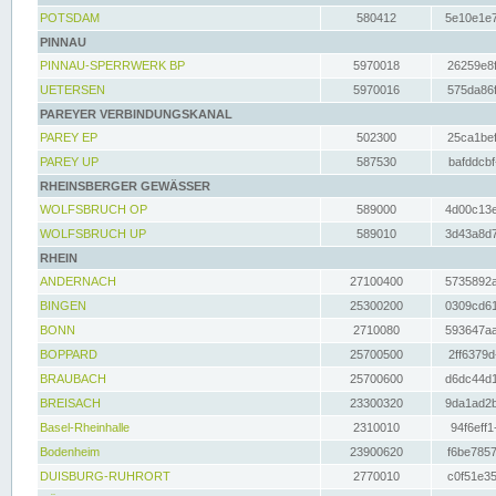
POTSDAM
580412
5e10e1e7
PINNAU
PINNAU-SPERRWERK BP
5970018
26259e8f
UETERSEN
5970016
575da86f
PAREYER VERBINDUNGSKANAL
PAREY EP
502300
25ca1bef
PAREY UP
587530
bafddcbf
RHEINSBERGER GEWÄSSER
WOLFSBRUCH OP
589000
4d00c13e
WOLFSBRUCH UP
589010
3d43a8d7
RHEIN
ANDERNACH
27100400
5735892a
BINGEN
25300200
0309cd61
BONN
2710080
593647aa
BOPPARD
25700500
2ff6379d
BRAUBACH
25700600
d6dc44d1
BREISACH
23300320
9da1ad2b
Basel-Rheinhalle
2310010
94f6eff1
Bodenheim
23900620
f6be7857
DUISBURG-RUHRORT
2770010
c0f51e35