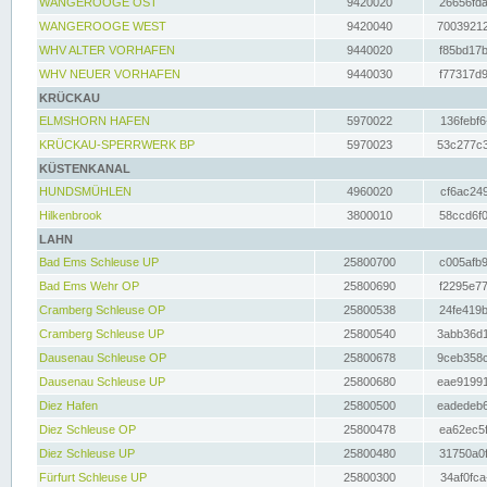
WANGEROOGE OST
9420020
26656fda
WANGEROOGE WEST
9420040
70039212
WHV ALTER VORHAFEN
9440020
f85bd17b
WHV NEUER VORHAFEN
9440030
f77317d9
KRÜCKAU
ELMSHORN HAFEN
5970022
136febf6
KRÜCKAU-SPERRWERK BP
5970023
53c277c3
KÜSTENKANAL
HUNDSMÜHLEN
4960020
cf6ac249
Hilkenbrook
3800010
58ccd6f0
LAHN
Bad Ems Schleuse UP
25800700
c005afb9
Bad Ems Wehr OP
25800690
f2295e77
Cramberg Schleuse OP
25800538
24fe419b
Cramberg Schleuse UP
25800540
3abb36d1
Dausenau Schleuse OP
25800678
9ceb358c
Dausenau Schleuse UP
25800680
eae91991
Diez Hafen
25800500
eadedeb6
Diez Schleuse OP
25800478
ea62ec5f
Diez Schleuse UP
25800480
31750a0f
Fürfurt Schleuse UP
25800300
34af0fca