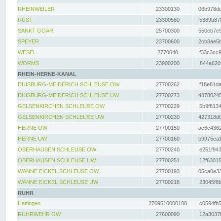
RHEINWEILER
23300130
06b978dd
RUST
23300580
5389b878
SANKT GOAR
25700300
550eb7e9
SPEYER
23700600
2cb8ae5b
WESEL
2770040
f33c3cc9
WORMS
23900200
844a620f
RHEIN-HERNE-KANAL
DUISBURG-MEIDERICH SCHLEUSE OW
27700262
f18e81da
DUISBURG-MEIDERICH SCHLEUSE UW
27700273
48780245
GELSENKIRCHEN SCHLEUSE OW
27700229
5b9f8134
GELSENKIRCHEN SCHLEUSE UW
27700230
427318d0
HERNE OW
27700150
ac6c4362
HERNE UW
27700160
b9975ea1
OBERHAUSEN SCHLEUSE OW
27700240
e251f943
OBERHAUSEN SCHLEUSE UW
27700251
12f63015
WANNE EICKEL SCHLEUSE OW
27700193
05ca0e33
WANNE EICKEL SCHLEUSE UW
27700218
23045f8b
RUHR
Hattingen
2769510000100
c0594fb5
RUHRWEHR OW
27600090
12a3037f