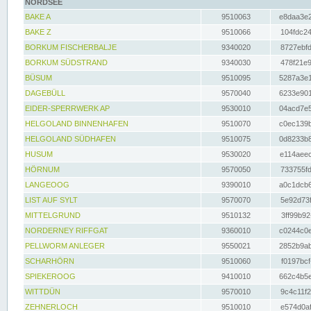
NORDSEE
BAKE A
9510063
e8daa3e2
BAKE Z
9510066
104fdc24
BORKUM FISCHERBALJE
9340020
8727ebfd
BORKUM SÜDSTRAND
9340030
478f21e9
BÜSUM
9510095
5287a3e1
DAGEBÜLL
9570040
6233e901
EIDER-SPERRWERK AP
9530010
04acd7e5
HELGOLAND BINNENHAFEN
9510070
c0ec139b
HELGOLAND SÜDHAFEN
9510075
0d8233b8
HUSUM
9530020
e114aeec
HÖRNUM
9570050
733755fd
LANGEOOG
9390010
a0c1dcb6
LIST AUF SYLT
9570070
5e92d73f
MITTELGRUND
9510132
3ff99b92
NORDERNEY RIFFGAT
9360010
c0244c0e
PELLWORM ANLEGER
9550021
2852b9ab
SCHARHÖRN
9510060
f0197bcf
SPIEKEROOG
9410010
662c4b5e
WITTDÜN
9570010
9c4c11f2
ZEHNERLOCH
9510010
e574d0af