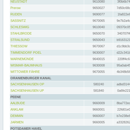
NEUSTADT
9610080
3f0b6b74
Prerow
9650027
7d50c68c
RUDEN
9690077
1fa822e6
SASSNITZ
9670065
9e7b2a4d
SCHLESWIG
9610040
09370c05
STAHLBRODE
9650070
340707f4
STRALSUND
9650043
b9163121
THIESSOW
9670067
d1c9bb3c
TIMMENDORF POEL
9630007
d22c341b
WARNEMÜNDE
9640015
220ff4c6
WISMAR-BAUMHAUS
9630008
95a0ab45
WITTOWER FÄHRE
9670055
4b348b56
ORANIENBURGER KANAL
SACHSENHAUSEN OP
580240
adbd3144
SACHSENHAUSEN UP
581840
0a6fe221
PEENE
AALBUDE
9660009
8ba772ed
ANKLAM
9660001
22fd01e0
DEMMIN
9660007
b7e238e8
JARMEN
9660005
a3328262
POTSDAMER HAVEL