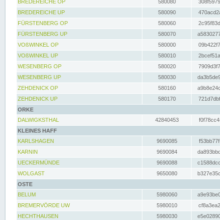
BREDEREICHE OP
580080
308f5979
BREDEREICHE UP
580090
470acd2a
FÜRSTENBERG OP
580060
2c95f83d
FÜRSTENBERG UP
580070
a5830277
VOßWINKEL OP
580000
09b422f7
VOßWINKEL UP
580010
2bcef51a
WESENBERG OP
580020
7909d3f7
WESENBERG UP
580030
da3b5de9
ZEHDENICK OP
580160
a9b8e24c
ZEHDENICK UP
580170
721d7dbf
ORKE
DALWIGKSTHAL
42840453
f0f78cc4
KLEINES HAFF
KARLSHAGEN
9690085
f53bb77f
KARNIN
9690084
da893bbd
UECKERMÜNDE
9690088
c1588dcc
WOLGAST
9650080
b327e35c
OSTE
BELUM
5980060
a9e93be0
BREMERVÖRDE UW
5980010
cf8a3ea2
HECHTHAUSEN
5980030
e5e02890