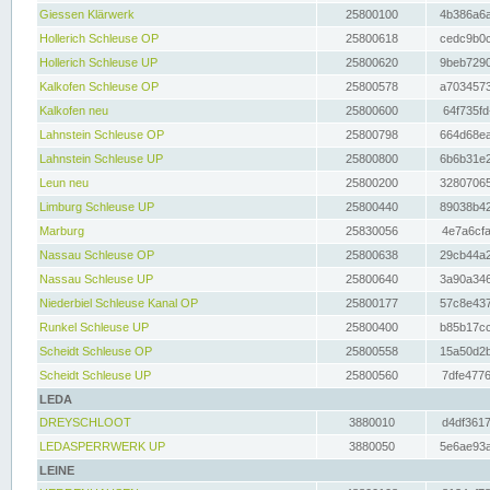
Giessen Klärwerk
25800100
4b386a6a
Hollerich Schleuse OP
25800618
cedc9b0c
Hollerich Schleuse UP
25800620
9beb7290
Kalkofen Schleuse OP
25800578
a7034573
Kalkofen neu
25800600
64f735fd
Lahnstein Schleuse OP
25800798
664d68ea
Lahnstein Schleuse UP
25800800
6b6b31e2
Leun neu
25800200
32807065
Limburg Schleuse UP
25800440
89038b42
Marburg
25830056
4e7a6cfa
Nassau Schleuse OP
25800638
29cb44a2
Nassau Schleuse UP
25800640
3a90a346
Niederbiel Schleuse Kanal OP
25800177
57c8e437
Runkel Schleuse UP
25800400
b85b17cc
Scheidt Schleuse OP
25800558
15a50d2b
Scheidt Schleuse UP
25800560
7dfe4776
LEDA
DREYSCHLOOT
3880010
d4df3617
LEDASPERRWERK UP
3880050
5e6ae93a
LEINE