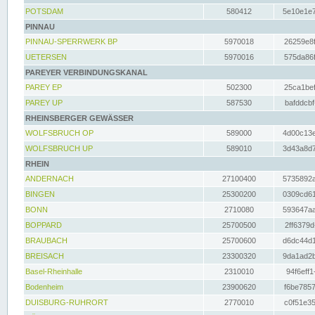
POTSDAM
580412
5e10e1e7
PINNAU
PINNAU-SPERRWERK BP
5970018
26259e8f
UETERSEN
5970016
575da86f
PAREYER VERBINDUNGSKANAL
PAREY EP
502300
25ca1bef
PAREY UP
587530
bafddcbf
RHEINSBERGER GEWÄSSER
WOLFSBRUCH OP
589000
4d00c13e
WOLFSBRUCH UP
589010
3d43a8d7
RHEIN
ANDERNACH
27100400
5735892a
BINGEN
25300200
0309cd61
BONN
2710080
593647aa
BOPPARD
25700500
2ff6379d
BRAUBACH
25700600
d6dc44d1
BREISACH
23300320
9da1ad2b
Basel-Rheinhalle
2310010
94f6eff1
Bodenheim
23900620
f6be7857
DUISBURG-RUHRORT
2770010
c0f51e35