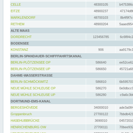
CELLE
48300105
b475386c
EITZE
48900237
47174d8f
MARKLENDORF
48700103
8b4f9f7c
RETHEM
48900204
5aaed954
ALTE MAAS
DORDRECHT
123456785
6c6f84c2
BODENSEE
KONSTANZ
906
aa9179c1
BERLIN-SPANDAUER-SCHIFFFAHRTSKANAL
BERLIN-PLÖTZENSEE OP
586640
ee52ce62
BERLIN-PLÖTZENSEE UP
586650
45721a68
DAHME-WASSERSTRASSE
BERLIN-SCHMÖCKWITZ
586810
6b595707
NEUE MÜHLE SCHLEUSE OP
586270
0e0dbcc9
NEUE MÜHLE SCHLEUSE UP
586280
c9a6c3bf
DORTMUND-EMS-KANAL
BERGESHÖVEDE
34000010
ade3a084
Groppenbruch
27700122
7bbdb421
HASEHUBBRÜCKE
3690010
04572010
HENRICHENBURG OW
27700111
70bee932