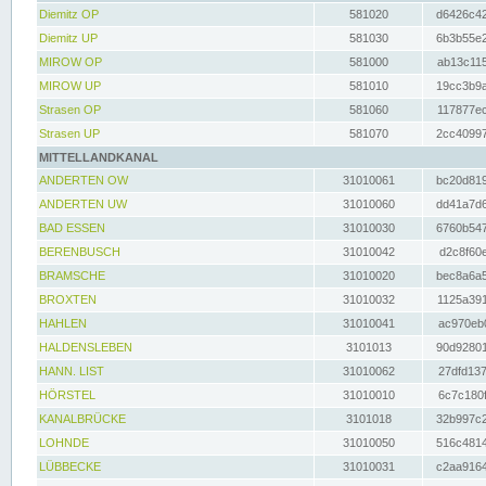
Diemitz OP
581020
d6426c42
Diemitz UP
581030
6b3b55e2
MIROW OP
581000
ab13c115
MIROW UP
581010
19cc3b9a
Strasen OP
581060
117877ec
Strasen UP
581070
2cc40997
MITTELLANDKANAL
ANDERTEN OW
31010061
bc20d819
ANDERTEN UW
31010060
dd41a7d6
BAD ESSEN
31010030
6760b547
BERENBUSCH
31010042
d2c8f60e
BRAMSCHE
31010020
bec8a6a5
BROXTEN
31010032
1125a391
HAHLEN
31010041
ac970eb0
HALDENSLEBEN
3101013
90d92801
HANN. LIST
31010062
27dfd137
HÖRSTEL
31010010
6c7c180f
KANALBRÜCKE
3101018
32b997c2
LOHNDE
31010050
516c4814
LÜBBECKE
31010031
c2aa9164