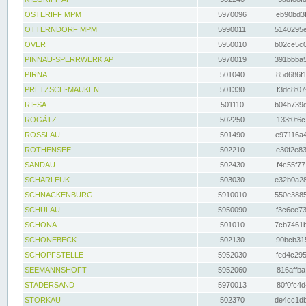
OSTERIFF MPM
5970096
eb90bd3f
OTTERNDORF MPM
5990011
5140295e
OVER
5950010
b02ce5c0
PINNAU-SPERRWERK AP
5970019
391bbba5
PIRNA
501040
85d686f1
PRETZSCH-MAUKEN
501330
f3dc8f07
RIESA
501110
b04b739d
ROGÄTZ
502250
133f0f6c
ROSSLAU
501490
e97116a4
ROTHENSEE
502210
e30f2e83
SANDAU
502430
f4c55f77
SCHARLEUK
503030
e32b0a28
SCHNACKENBURG
5910010
550e3885
SCHULAU
5950090
f3c6ee73
SCHÖNA
501010
7cb7461b
SCHÖNEBECK
502130
90bcb315
SCHÖPFSTELLE
5952030
fed4c295
SEEMANNSHÖFT
5952060
816affba
STADERSAND
5970013
80f0fc4d
STORKAU
502370
de4cc1db