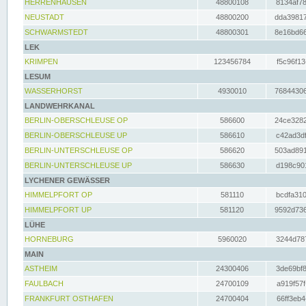
HERRENHAUSEN
48800108
8134af78
NEUSTADT
48800200
dda39817
SCHWARMSTEDT
48800301
8e16bd66
LEK
KRIMPEN
123456784
f5c96f13
LESUM
WASSERHORST
4930010
76844306
LANDWEHRKANAL
BERLIN-OBERSCHLEUSE OP
586600
24ce3282
BERLIN-OBERSCHLEUSE UP
586610
c42ad3df
BERLIN-UNTERSCHLEUSE OP
586620
503ad891
BERLIN-UNTERSCHLEUSE UP
586630
d198c901
LYCHENER GEWÄSSER
HIMMELPFORT OP
581110
bcdfa310
HIMMELPFORT UP
581120
9592d736
LÜHE
HORNEBURG
5960020
3244d787
MAIN
ASTHEIM
24300406
3de69bf8
FAULBACH
24700109
a919f57f
FRANKFURT OSTHAFEN
24700404
66ff3eb4