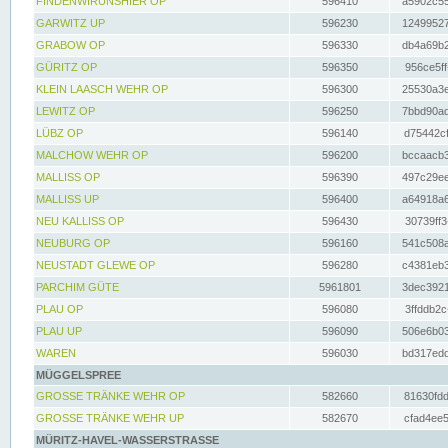
FINDENWIRUNSHIER OP
596410
a5902c55
GARWITZ UP
596230
12499527
GRABOW OP
596330
db4a69b2
GÜRITZ OP
596350
956ce5ff
KLEIN LAASCH WEHR OP
596300
25530a3e
LEWITZ OP
596250
7bbd90ad
LÜBZ OP
596140
d75442cf
MALCHOW WEHR OP
596200
bccaacb3
MALLISS OP
596390
497c29ee
MALLISS UP
596400
a64918a6
NEU KALLISS OP
596430
30739ff3
NEUBURG OP
596160
541c508a
NEUSTADT GLEWE OP
596280
c4381eb3
PARCHIM GÜTE
5961801
3dec3921
PLAU OP
596080
3ffddb2c
PLAU UP
596090
506e6b03
WAREN
596030
bd317edd
MÜGGELSPREE
GROSSE TRÄNKE WEHR OP
582660
81630fdd
GROSSE TRÄNKE WEHR UP
582670
cfad4ee5
MÜRITZ-HAVEL-WASSERSTRASSE