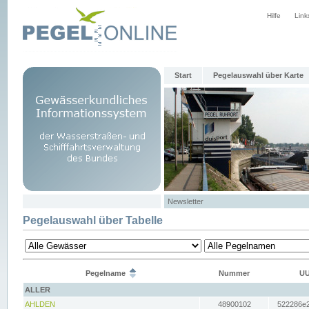
Hilfe
Link
Start
Pegelauswahl über Karte
Newsletter
Pegelauswahl über Tabelle
Pegelname
Nummer
UU
ALLER
AHLDEN
48900102
522286e2