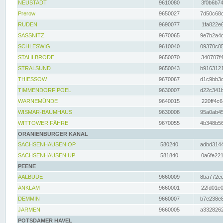
NEUSTADT
9610080
3f0b6b74
Prerow
9650027
7d50c68c
RUDEN
9690077
1fa822e6
SASSNITZ
9670065
9e7b2a4d
SCHLESWIG
9610040
09370c05
STAHLBRODE
9650070
340707f4
STRALSUND
9650043
b9163121
THIESSOW
9670067
d1c9bb3c
TIMMENDORF POEL
9630007
d22c341b
WARNEMÜNDE
9640015
220ff4c6
WISMAR-BAUMHAUS
9630008
95a0ab45
WITTOWER FÄHRE
9670055
4b348b56
ORANIENBURGER KANAL
SACHSENHAUSEN OP
580240
adbd3144
SACHSENHAUSEN UP
581840
0a6fe221
PEENE
AALBUDE
9660009
8ba772ed
ANKLAM
9660001
22fd01e0
DEMMIN
9660007
b7e238e8
JARMEN
9660005
a3328262
POTSDAMER HAVEL