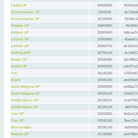
Fankel UP
26900300
583420a8
Grevenmacher OP
2610180
6e72bebf
Grevenmacher UP
26100200
69308142
Koblenz OP
26900880
3f64ff08
Koblenz UP
26900900
9dbcac54
Lehmen OP
26900680
d0abe01a
Lehmen UP
26900700
dc1bb420
Mehring AMS
26700100
4c1b6f17
Müden OP
26900480
a5c880a3
Müden UP
26900500
edc67ca3
Perl
26100100
c263ea53
Ruwer
26500150
abd34ee6
Sankt Aldegund OP
26900080
e4d6a271
Sankt Aldegund UP
26900100
20640279
Stadtbredimus OP
26100110
cceb7060
Stadtbredimus UP
26100130
dfdf753b
Trier OP
26500080
9d2b4126
Trier UP
26500100
3bec53ca
Wincheringen
26100140
bb5560fc
Wintrich OP
26700380
cb4789e4