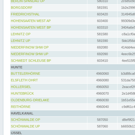
BERLIN-SPANDAU UP
580310
2c68509c
BORGSDORF
581591
1b2e2996
FRIEDRICHSTHAL
603420
314945d6
HOHENSAATEN WEST AP
603400
99309d3e
HOHENSAATEN WEST BP
603310
3404a6e5
LEHNITZ OP
581580
c8a1cf0a
LEHNITZ UP
581590
5bb1f56d
NIEDERFINOW SHW OP
692080
414dd4ee
NIEDERFINOW SHW UP
692090
4eec6b25
SCHWEDT SCHLEUSE BP
603410
4ee515f9
HUNTE
BUTTELERHÖRNE
4960060
b3d88ca6
ELSFLETH OHRT
4960080
531da758
HOLLERSIEL
4960050
2eacef2f
HUNTEBRÜCK
4960070
2e1d458b
OLDENBURG-DRIELAKE
4960030
1b51e55e
REITHÖRNE
4960040
c9df61c4
HAVELKANAL
SCHÖNWALDE OP
587050
d8ef9f21
SCHÖNWALDE UP
587060
b6650b13
IJSSEL