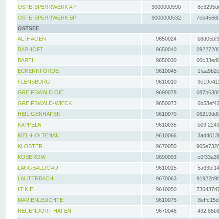
OSTE-SPERRWERK AP
9000000590
8c3295dc
OSTE-SPERRWERK BP
9000000532
7cb4566b
OSTSEE
ALTHAGEN
9650024
b8d05bf9
BARHÖFT
9650040
09227288
BARTH
9650030
00c33ed9
ECKERNFÖRDE
9610045
1faa9b2c
FLENSBURG
9610010
9e19c411
GREIFSWALD OIE
9690078
087b6386
GREIFSWALD-WIECK
9650073
6b53ef42
HEILIGENHAFEN
9610070
06219dd9
KAPPELN
9610035
b09f2243
KIEL-HOLTENAU
9610066
3ad4013f
KLOSTER
9670050
905e7328
KOSEROW
9690093
c0f33a36
LANGBALLIGAU
9610015
5a33bf14
LAUTERBACH
9670063
91922b9b
LT KIEL
9610050
736437d7
MARIENLEUCHTE
9610075
8effc15d
NEUENDORF HAFEN
9670046
492f85b8