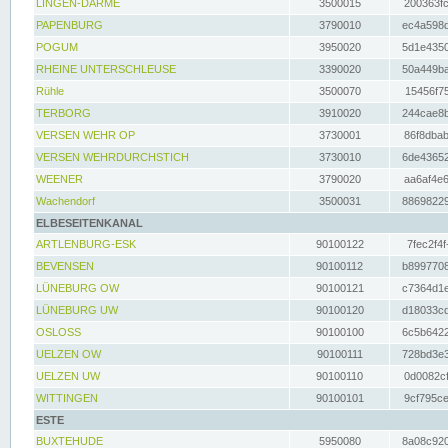
LINGEN-DARME
3500015
200363fc
PAPENBURG
3790010
ec4a598d
POGUM
3950020
5d1e4350
RHEINE UNTERSCHLEUSE
3390020
50a449ba
Rühle
3500070
15456f75
TERBORG
3910020
244cae8b
VERSEN WEHR OP
3730001
86f8dbab
VERSEN WEHRDURCHSTICH
3730010
6de43652
WEENER
3790020
aa6af4e6
Wachendorf
3500031
88698229
ELBESEITENKANAL
ARTLENBURG-ESK
90100122
7fec2f4f
BEVENSEN
90100112
b8997708
LÜNEBURG OW
90100121
c7364d1e
LÜNEBURG UW
90100120
d18033cd
OSLOSS
90100100
6c5b6422
UELZEN OW
90100111
728bd3e3
UELZEN UW
90100110
0d0082cf
WITTINGEN
90100101
9cf795ce
ESTE
BUXTEHUDE
5950080
8a08c920