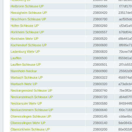
Heilbronn Schleuse UP
23800560
f77df170
Hessigheim Schleuse UP
23800420
23517de9
Hirschhorn Schleuse UP
23800700
acf505dd
Hofen Schleuse UP
23800260
cf2af1a4
Horkheim Schleuse UP
23800557
b76bf04c
Horkheim Wehr UP
23800520
d9b441a5
Kochendorf Schleuse UP
23800600
8f695e71
Ladenburg Wehr UP
23800820
70cee7df
Lauffen
23800500
8559d1a0
Lauffen Schleuse UP
23800501
2f7cb553
Mannheim Neckar
23800900
25582d3f
Marbach Schleuse UP
23800322
456974a8
Marbach Wehr UP
23800320
a73a9cb4
Neckargemünd Schleuse UP
23800740
7be3ff2e
Neckarsteinach Schleuse UP
23800720
d64d07f7
Neckarsulm Wehr UP
23800580
845944f8
Neckarzimmern Schleuse UP
23800640
f00c7183
Oberesslingen Schleuse UP
23800145
cbfae6bc
Oberesslingen Wehr UP
23800140
9de0843a
Obertürkheim Schleuse UP
23800200
80e002d8