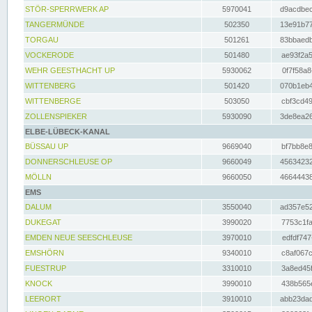
STÖR-SPERRWERK AP
5970041
d9acdbec
TANGERMÜNDE
502350
13e91b77
TORGAU
501261
83bbaedb
VOCKERODE
501480
ae93f2a5
WEHR GEESTHACHT UP
5930062
0f7f58a8
WITTENBERG
501420
070b1eb4
WITTENBERGE
503050
cbf3cd49
ZOLLENSPIEKER
5930090
3de8ea26
ELBE-LÜBECK-KANAL
BÜSSAU UP
9669040
bf7bb8e8
DONNERSCHLEUSE OP
9660049
45634232
MÖLLN
9660050
46644438
EMS
DALUM
3550040
ad357e52
DUKEGAT
3990020
7753c1fa
EMDEN NEUE SEESCHLEUSE
3970010
edfdf747
EMSHÖRN
9340010
c8af067c
FUESTRUP
3310010
3a8ed45f
KNOCK
3990010
438b565e
LEERORT
3910010
abb23dad