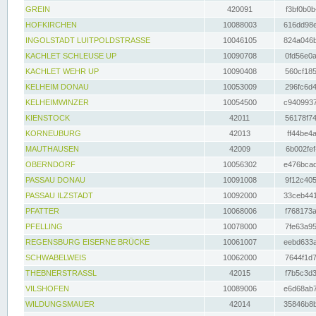
GREIN
420091
f3bf0b0b
HOFKIRCHEN
10088003
616dd98e
INGOLSTADT LUITPOLDSTRASSE
10046105
824a046b
KACHLET SCHLEUSE UP
10090708
0fd56e0a
KACHLET WEHR UP
10090408
560cf185
KELHEIM DONAU
10053009
296fc6d4
KELHEIMWINZER
10054500
c9409937
KIENSTOCK
42011
56178f74
KORNEUBURG
42013
ff44be4a
MAUTHAUSEN
42009
6b002fef
OBERNDORF
10056302
e476bcad
PASSAU DONAU
10091008
9f12c405
PASSAU ILZSTADT
10092000
33ceb441
PFATTER
10068006
f768173a
PFELLING
10078000
7fe63a95
REGENSBURG EISERNE BRÜCKE
10061007
eebd633a
SCHWABELWEIS
10062000
7644f1d7
THEBNERSTRASSL
42015
f7b5c3d3
VILSHOFEN
10089006
e6d68ab7
WILDUNGSMAUER
42014
35846b8b