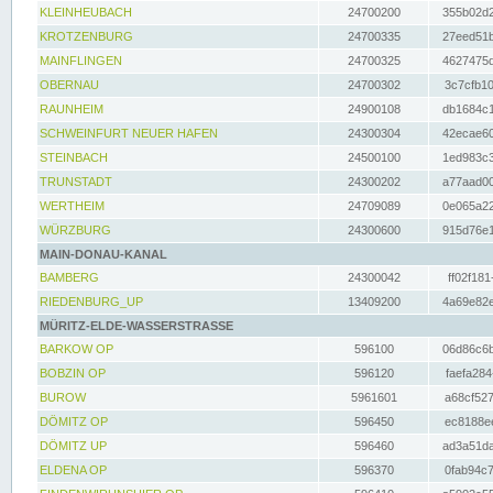
KLEINHEUBACH
24700200
355b02d2
KROTZENBURG
24700335
27eed51b
MAINFLINGEN
24700325
4627475d
OBERNAU
24700302
3c7cfb10
RAUNHEIM
24900108
db1684c1
SCHWEINFURT NEUER HAFEN
24300304
42ecae60
STEINBACH
24500100
1ed983c3
TRUNSTADT
24300202
a77aad00
WERTHEIM
24709089
0e065a22
WÜRZBURG
24300600
915d76e1
MAIN-DONAU-KANAL
BAMBERG
24300042
ff02f181
RIEDENBURG_UP
13409200
4a69e82e
MÜRITZ-ELDE-WASSERSTRASSE
BARKOW OP
596100
06d86c6b
BOBZIN OP
596120
faefa284
BUROW
5961601
a68cf527
DÖMITZ OP
596450
ec8188ee
DÖMITZ UP
596460
ad3a51da
ELDENA OP
596370
0fab94c7