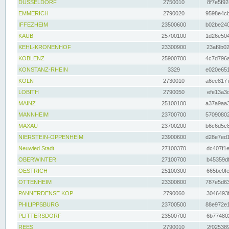
DÜSSELDORF
2750010
8f7e5f92
EMMERICH
2790020
9598e4cb
IFFEZHEIM
23500600
b02be240
KAUB
25700100
1d26e504
KEHL-KRONENHOF
23300900
23af9b02
KOBLENZ
25900700
4c7d796a
KONSTANZ-RHEIN
3329
e020e651
KÖLN
2730010
a6ee8177
LOBITH
2790050
efe13a3d
MAINZ
25100100
a37a9aa3
MANNHEIM
23700700
57090802
MAXAU
23700200
b6c6d5c8
NIERSTEIN-OPPENHEIM
23900600
d28e7ed1
Neuwied Stadt
27100370
dc407f1e
OBERWINTER
27100700
b45359df
OESTRICH
25100300
665be0fe
OTTENHEIM
23300800
787e5d63
PANNERDENSE KOP
2790060
3046493f
PHILIPPSBURG
23700500
88e972e1
PLITTERSDORF
23500700
6b774802
REES
2790010
2f025389