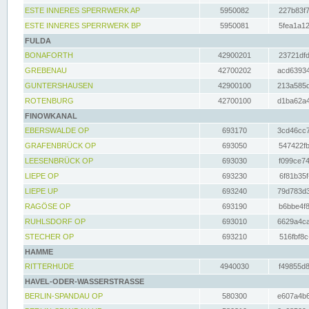
ESTE INNERES SPERRWERK AP
5950082
227b83f7
ESTE INNERES SPERRWERK BP
5950081
5fea1a12
FULDA
BONAFORTH
42900201
23721dfd
GREBENAU
42700202
acd63934
GUNTERSHAUSEN
42900100
213a585d
ROTENBURG
42700100
d1ba62a4
FINOWKANAL
EBERSWALDE OP
693170
3cd46cc7
GRAFENBRÜCK OP
693050
547422fb
LEESENBRÜCK OP
693030
f099ce74
LIEPE OP
693230
6f81b35f
LIEPE UP
693240
79d783d3
RAGÖSE OP
693190
b6bbe4f8
RUHLSDORF OP
693010
6629a4ca
STECHER OP
693210
516fbf8c
HAMME
RITTERHUDE
4940030
f49855d8
HAVEL-ODER-WASSERSTRASSE
BERLIN-SPANDAU OP
580300
e607a4b6