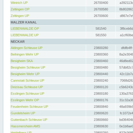
Wintrich UP
26700400
a392113c
Zeltingen OP
26700580
8b802863
Zeltingen UP
26700600
d867e7e9
MALZER KANAL
LIEBENWALDE OP
581540
3f8ceb6d
LIEBENWALDE UP
581550
a1cf60be
NECKAR
Aldingen Schleuse UP
23800280
dfdfb4ff
Beihingen Wehr UP
23800360
8a2e3048
Besigheim SKA
23800460
46d8ed02
Besigheim Schleuse UP
23800480
57db82c7
Besigheim Wehr UP
23800440
42c11b7a
Cannstatt Schleuse UP
23800240
7068d262
Deizisau Schleuse UP
23800120
c5b6243d
Esslingen Schleuse UP
23800180
130a3761
Esslingen Wehr OP
23800176
31c32a38
Feudenheim Schleuse UP
23800840
48a939b9
Gundelsheim UP
23800620
fc1072e4
Guttenbach Schleuse UP
23800660
bd36404b
Hassmersheim AMS
23800630
0e1b8ae0
Heidelberg UP
23800760
827b2685