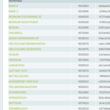
NORDSEE
BAKE A
9510063
e8daa3e2
BAKE Z
9510066
104fdc24
BORKUM FISCHERBALJE
9340020
8727ebfd
BORKUM SÜDSTRAND
9340030
478f21e9
BÜSUM
9510095
5287a3e1
DAGEBÜLL
9570040
6233e901
EIDER-SPERRWERK AP
9530010
04acd7e5
HELGOLAND BINNENHAFEN
9510070
c0ec139b
HELGOLAND SÜDHAFEN
9510075
0d8233b8
HUSUM
9530020
e114aeec
HÖRNUM
9570050
733755fd
LANGEOOG
9390010
a0c1dcb6
LIST AUF SYLT
9570070
5e92d73f
MITTELGRUND
9510132
3ff99b92
NORDERNEY RIFFGAT
9360010
c0244c0e
PELLWORM ANLEGER
9550021
2852b9ab
SCHARHÖRN
9510060
f0197bcf
SPIEKEROOG
9410010
662c4b5e
WITTDÜN
9570010
9c4c11f2
ZEHNERLOCH
9510010
e574d0af