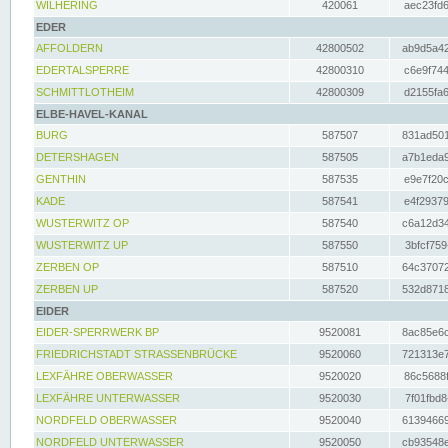
WILHERING
420061
aec23fd6
EDER
AFFOLDERN
42800502
ab9d5a42
EDERTALSPERRE
42800310
c6e9f744
SCHMITTLOTHEIM
42800309
d2155fa6
ELBE-HAVEL-KANAL
BURG
587507
831ad501
DETERSHAGEN
587505
a7b1eda9
GENTHIN
587535
e9e7f20c
KADE
587541
e4f29379
WUSTERWITZ OP
587540
c6a12d34
WUSTERWITZ UP
587550
3bfcf759
ZERBEN OP
587510
64c37072
ZERBEN UP
587520
532d8718
EIDER
EIDER-SPERRWERK BP
9520081
8ac85e6c
FRIEDRICHSTADT STRASSENBRÜCKE
9520060
721313e7
LEXFÄHRE OBERWASSER
9520020
86c5688f
LEXFÄHRE UNTERWASSER
9520030
7f01fbd8
NORDFELD OBERWASSER
9520040
61394669
NORDFELD UNTERWASSER
9520050
cb93548e