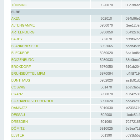
TÖNNING
9520070
00e386ac
ELBE
AKEN
502010
094b96e5
ALTENGAMME
5930070
2ee12b9a
ARTLENBURG
5930050
b3492c68
BARBY
502070
939f82ec
BLANKENESE UF
5952065
bacb459b
BLECKEDE
5930020
6aa1cd8e
BOIZENBURG
5930033
33e0bce0
BROKDORF
5970050
610ab204
BRUNSBÜTTEL MPM
5970094
d4f5f719
BUNTHAUS
5952020
ae1b91d0
COSWIG
501470
1ce53a59
CRANZ
5950070
e6b42536
CUXHAVEN STEUBENHÖFT
5990020
aad49293
DAMNATZ
5910030
c233674f
DESSAU
502000
1edc5fa4
DRESDEN
501060
70272185
DÖMITZ
5910025
6e3ea719
ELSTER
501390
c093b557