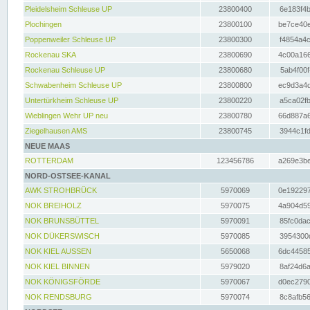
Pleidelsheim Schleuse UP
23800400
6e183f4b
Plochingen
23800100
be7ce40e
Poppenweiler Schleuse UP
23800300
f4854a4c
Rockenau SKA
23800690
4c00a166
Rockenau Schleuse UP
23800680
5ab4f00f
Schwabenheim Schleuse UP
23800800
ec9d3a4d
Untertürkheim Schleuse UP
23800220
a5ca02fb
Wieblingen Wehr UP neu
23800780
66d887a6
Ziegelhausen AMS
23800745
3944c1fd
NEUE MAAS
ROTTERDAM
123456786
a269e3be
NORD-OSTSEE-KANAL
AWK STROHBRÜCK
5970069
0e192297
NOK BREIHOLZ
5970075
4a904d59
NOK BRUNSBÜTTEL
5970091
85fc0dac
NOK DÜKERSWISCH
5970085
3954300d
NOK KIEL AUSSEN
5650068
6dc44585
NOK KIEL BINNEN
5979020
8af24d6a
NOK KÖNIGSFÖRDE
5970067
d0ec2790
NOK RENDSBURG
5970074
8c8afb56