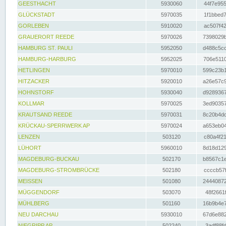
GEESTHACHT
5930060
44f7e955
GLÜCKSTADT
5970035
1f1bbed7
GORLEBEN
5910020
ac507f42
GRAUERORT REEDE
5970026
7398029b
HAMBURG ST. PAULI
5952050
d488c5cc
HAMBURG-HARBURG
5952025
706e5110
HETLINGEN
5970010
599c23b1
HITZACKER
5920010
a26e57c9
HOHNSTORF
5930040
d9289367
KOLLMAR
5970025
3ed90357
KRAUTSAND REEDE
5970031
8c20b4dc
KRÜCKAU-SPERRWERK AP
5970024
a653eb04
LENZEN
503120
c80a4f21
LÜHORT
5960010
8d18d129
MAGDEBURG-BUCKAU
502170
b8567c1e
MAGDEBURG-STROMBRÜCKE
502180
ccccb57f
MEISSEN
501080
24440872
MÜGGENDORF
503070
48f2661f
MÜHLBERG
501160
16b9b4e7
NEU DARCHAU
5930010
67d6e882
NIEGRIPP AP
502240
3adf88fd