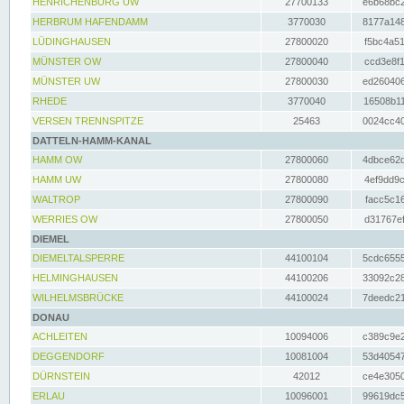
HENRICHENBURG UW
27700133
e6b68bc2
HERBRUM HAFENDAMM
3770030
8177a148
LÜDINGHAUSEN
27800020
f5bc4a51
MÜNSTER OW
27800040
ccd3e8f1
MÜNSTER UW
27800030
ed260406
RHEDE
3770040
16508b11
VERSEN TRENNSPITZE
25463
0024cc40
DATTELN-HAMM-KANAL
HAMM OW
27800060
4dbce62d
HAMM UW
27800080
4ef9dd9c
WALTROP
27800090
facc5c16
WERRIES OW
27800050
d31767ef
DIEMEL
DIEMELTALSPERRE
44100104
5cdc6555
HELMINGHAUSEN
44100206
33092c28
WILHELMSBRÜCKE
44100024
7deedc21
DONAU
ACHLEITEN
10094006
c389c9e2
DEGGENDORF
10081004
53d40547
DÜRNSTEIN
42012
ce4e3050
ERLAU
10096001
99619dc5