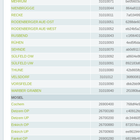
MEHRUM
31010071
be05603a
NIENBRÜGGE
31010044
864a8111
RECKE
31010011
7af19499
RODENBERGER AUE-OST
31010051
6288de60
RODENBERGER AUE-WEST
31010052
eb24b5a3
RUSBEND
31010043
c1f06401
RÜHEN
31010093
4ed5f6da
SEHNDE
31010070
ab0d9117
SÜLFELD OW
31010092
a8604e8f
SÜLFELD UW
31010091
892183d6
THUNE
31010080
42b865fb
VELSDORF
3101012
36f80081
VORSFELDE
31010090
dbb2bb9f
WARBER GRABEN
31010040
2f1080ba
MOSEL
Cochem
26900400
768df4e9
Detzem OP
26700180
c40912fd
Detzem UP
26700200
dc344605
Enkirch OP
26700880
87207dcd
Enkirch UP
26700900
ee861944
Fankel OP
26900280
68198b48