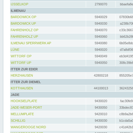
IJSSELKOP
2790070
bbaefa8e
ILMENAU
BARDOWICK OP
5940029
07830b68
BARDOWICK UP
5940030
a238b70f
FAHRENHOLZ OP
5940070
c33c3667
FAHRENHOLZ UP
5940060
bb62b28f
ILMENAU SPERRWERK AP
5940080
6b05e8dc
LÜNE
5940020
d7a8df36
WITTORF OP
5940049
eb3d4195
WITTORF UP
5940050
308c39b6
ITTER ZUR EDER
HERZHAUSEN
42800218
855205e7
ITTER ZUR DIEMEL
KOTTHAUSEN
44100013
36243256
JADE
HOOKSIELPLATE
9430020
fac30fe9
JADE-WESER-PORT
9430050
33bdec83
MELLUMPLATE
9420010
c8b9a2b6
SCHILLIG
9430030
b1cda5a0
WANGEROOGE NORD
9420030
c41d42b1