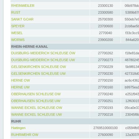
RHEINWEILER
23300130
06b978dd
RUST
23300580
5389b878
SANKT GOAR
25700300
550eb7e9
SPEYER
23700600
2cb8ae5b
WESEL
2770040
f33c3cc9
WORMS
23900200
844a620f
RHEIN-HERNE-KANAL
DUISBURG-MEIDERICH SCHLEUSE OW
27700262
f18e81da
DUISBURG-MEIDERICH SCHLEUSE UW
27700273
48780245
GELSENKIRCHEN SCHLEUSE OW
27700229
5b9f8134
GELSENKIRCHEN SCHLEUSE UW
27700230
427318d0
HERNE OW
27700150
ac6c4362
HERNE UW
27700160
b9975ea1
OBERHAUSEN SCHLEUSE OW
27700240
e251f943
OBERHAUSEN SCHLEUSE UW
27700251
12f63015
WANNE EICKEL SCHLEUSE OW
27700193
05ca0e33
WANNE EICKEL SCHLEUSE UW
27700218
23045f8b
RUHR
Hattingen
2769510000100
c0594fb5
RUHRWEHR OW
27600090
12a3037f