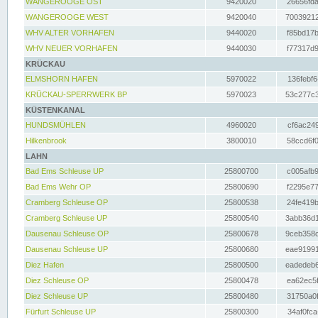
WANGEROOGE OST
9420020
26656fda
WANGEROOGE WEST
9420040
70039212
WHV ALTER VORHAFEN
9440020
f85bd17b
WHV NEUER VORHAFEN
9440030
f77317d9
KRÜCKAU
ELMSHORN HAFEN
5970022
136febf6
KRÜCKAU-SPERRWERK BP
5970023
53c277c3
KÜSTENKANAL
HUNDSMÜHLEN
4960020
cf6ac249
Hilkenbrook
3800010
58ccd6f0
LAHN
Bad Ems Schleuse UP
25800700
c005afb9
Bad Ems Wehr OP
25800690
f2295e77
Cramberg Schleuse OP
25800538
24fe419b
Cramberg Schleuse UP
25800540
3abb36d1
Dausenau Schleuse OP
25800678
9ceb358c
Dausenau Schleuse UP
25800680
eae91991
Diez Hafen
25800500
eadedeb6
Diez Schleuse OP
25800478
ea62ec5f
Diez Schleuse UP
25800480
31750a0f
Fürfurt Schleuse UP
25800300
34af0fca