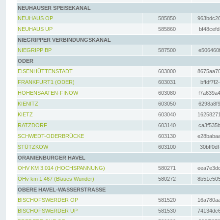
NEUHAUSER SPEISEKANAL
NEUHAUS OP
585850
963bdc26
NEUHAUS UP
585860
bf48cefd
NIEGRIPPER VERBINDUNGSKANAL
NIEGRIPP BP
587500
e506460f
ODER
EISENHÜTTENSTADT
603000
8675aa70
FRANKFURT1 (ODER)
603031
bffdf7f2
HOHENSAATEN-FINOW
603080
f7a639a4
KIENITZ
603050
6298a8f9
KIETZ
603040
16258271
RATZDORF
603140
ca3f535b
SCHWEDT-ODERBRÜCKE
603130
e28babaa
STÜTZKOW
603100
30bff0df
ORANIENBURGER HAVEL
OHV KM 3.014 (HOCHSPANNUNG)
580271
eea7e3dc
OHv km 1.467 (Blaues Wunder)
580272
8b51c505
OBERE HAVEL-WASSERSTRASSE
BISCHOFSWERDER OP
581520
16a780aa
BISCHOFSWERDER UP
581530
74134dc6