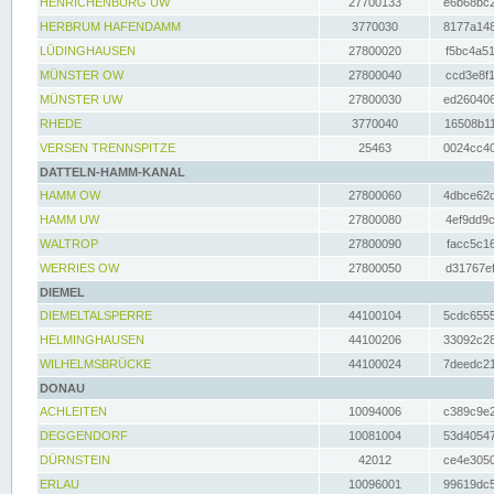
HENRICHENBURG UW
27700133
e6b68bc2
HERBRUM HAFENDAMM
3770030
8177a148
LÜDINGHAUSEN
27800020
f5bc4a51
MÜNSTER OW
27800040
ccd3e8f1
MÜNSTER UW
27800030
ed260406
RHEDE
3770040
16508b11
VERSEN TRENNSPITZE
25463
0024cc40
DATTELN-HAMM-KANAL
HAMM OW
27800060
4dbce62d
HAMM UW
27800080
4ef9dd9c
WALTROP
27800090
facc5c16
WERRIES OW
27800050
d31767ef
DIEMEL
DIEMELTALSPERRE
44100104
5cdc6555
HELMINGHAUSEN
44100206
33092c28
WILHELMSBRÜCKE
44100024
7deedc21
DONAU
ACHLEITEN
10094006
c389c9e2
DEGGENDORF
10081004
53d40547
DÜRNSTEIN
42012
ce4e3050
ERLAU
10096001
99619dc5