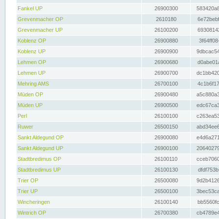
Fankel UP
26900300
583420a8
Grevenmacher OP
2610180
6e72bebf
Grevenmacher UP
26100200
69308142
Koblenz OP
26900880
3f64ff08
Koblenz UP
26900900
9dbcac54
Lehmen OP
26900680
d0abe01a
Lehmen UP
26900700
dc1bb420
Mehring AMS
26700100
4c1b6f17
Müden OP
26900480
a5c880a3
Müden UP
26900500
edc67ca3
Perl
26100100
c263ea53
Ruwer
26500150
abd34ee6
Sankt Aldegund OP
26900080
e4d6a271
Sankt Aldegund UP
26900100
20640279
Stadtbredimus OP
26100110
cceb7060
Stadtbredimus UP
26100130
dfdf753b
Trier OP
26500080
9d2b4126
Trier UP
26500100
3bec53ca
Wincheringen
26100140
bb5560fc
Wintrich OP
26700380
cb4789e4