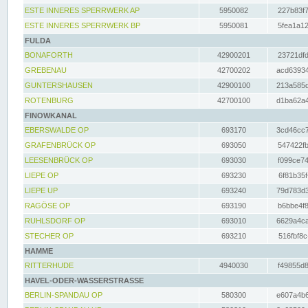
ESTE INNERES SPERRWERK AP
5950082
227b83f7
ESTE INNERES SPERRWERK BP
5950081
5fea1a12
FULDA
BONAFORTH
42900201
23721dfd
GREBENAU
42700202
acd63934
GUNTERSHAUSEN
42900100
213a585d
ROTENBURG
42700100
d1ba62a4
FINOWKANAL
EBERSWALDE OP
693170
3cd46cc7
GRAFENBRÜCK OP
693050
547422fb
LEESENBRÜCK OP
693030
f099ce74
LIEPE OP
693230
6f81b35f
LIEPE UP
693240
79d783d3
RAGÖSE OP
693190
b6bbe4f8
RUHLSDORF OP
693010
6629a4ca
STECHER OP
693210
516fbf8c
HAMME
RITTERHUDE
4940030
f49855d8
HAVEL-ODER-WASSERSTRASSE
BERLIN-SPANDAU OP
580300
e607a4b6