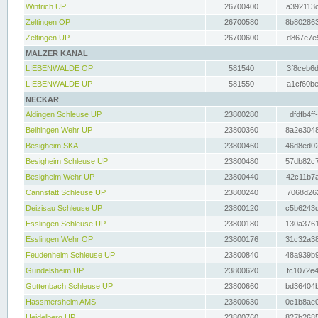
Wintrich UP
26700400
a392113c
Zeltingen OP
26700580
8b802863
Zeltingen UP
26700600
d867e7e9
MALZER KANAL
LIEBENWALDE OP
581540
3f8ceb6d
LIEBENWALDE UP
581550
a1cf60be
NECKAR
Aldingen Schleuse UP
23800280
dfdfb4ff
Beihingen Wehr UP
23800360
8a2e3048
Besigheim SKA
23800460
46d8ed02
Besigheim Schleuse UP
23800480
57db82c7
Besigheim Wehr UP
23800440
42c11b7a
Cannstatt Schleuse UP
23800240
7068d262
Deizisau Schleuse UP
23800120
c5b6243d
Esslingen Schleuse UP
23800180
130a3761
Esslingen Wehr OP
23800176
31c32a38
Feudenheim Schleuse UP
23800840
48a939b9
Gundelsheim UP
23800620
fc1072e4
Guttenbach Schleuse UP
23800660
bd36404b
Hassmersheim AMS
23800630
0e1b8ae0
Heidelberg UP
23800760
827b2685