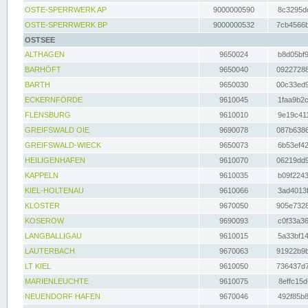
OSTE-SPERRWERK AP
9000000590
8c3295dc
OSTE-SPERRWERK BP
9000000532
7cb4566b
OSTSEE
ALTHAGEN
9650024
b8d05bf9
BARHÖFT
9650040
09227288
BARTH
9650030
00c33ed9
ECKERNFÖRDE
9610045
1faa9b2c
FLENSBURG
9610010
9e19c411
GREIFSWALD OIE
9690078
087b6386
GREIFSWALD-WIECK
9650073
6b53ef42
HEILIGENHAFEN
9610070
06219dd9
KAPPELN
9610035
b09f2243
KIEL-HOLTENAU
9610066
3ad4013f
KLOSTER
9670050
905e7328
KOSEROW
9690093
c0f33a36
LANGBALLIGAU
9610015
5a33bf14
LAUTERBACH
9670063
91922b9b
LT KIEL
9610050
736437d7
MARIENLEUCHTE
9610075
8effc15d
NEUENDORF HAFEN
9670046
492f85b8