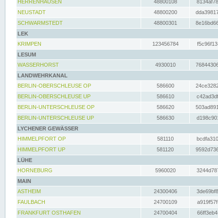
HERRENHAUSEN
48800108
8134af78
NEUSTADT
48800200
dda39817
SCHWARMSTEDT
48800301
8e16bd66
LEK
KRIMPEN
123456784
f5c96f13
LESUM
WASSERHORST
4930010
76844306
LANDWEHRKANAL
BERLIN-OBERSCHLEUSE OP
586600
24ce3282
BERLIN-OBERSCHLEUSE UP
586610
c42ad3df
BERLIN-UNTERSCHLEUSE OP
586620
503ad891
BERLIN-UNTERSCHLEUSE UP
586630
d198c901
LYCHENER GEWÄSSER
HIMMELPFORT OP
581110
bcdfa310
HIMMELPFORT UP
581120
9592d736
LÜHE
HORNEBURG
5960020
3244d787
MAIN
ASTHEIM
24300406
3de69bf8
FAULBACH
24700109
a919f57f
FRANKFURT OSTHAFEN
24700404
66ff3eb4