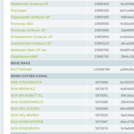
Pleidelsheim Schleuse UP
23800400
6e183f4b
Plochingen
23800100
be7ce40e
Poppenweiler Schleuse UP
23800300
f4854a4c
Rockenau SKA
23800690
4c00a166
Rockenau Schleuse UP
23800680
5ab4f00f
Schwabenheim Schleuse UP
23800800
ec9d3a4d
Untertürkheim Schleuse UP
23800220
a5ca02fb
Wieblingen Wehr UP neu
23800780
66d887a6
Ziegelhausen AMS
23800745
3944c1fd
NEUE MAAS
ROTTERDAM
123456786
a269e3be
NORD-OSTSEE-KANAL
AWK STROHBRÜCK
5970069
0e192297
NOK BREIHOLZ
5970075
4a904d59
NOK BRUNSBÜTTEL
5970091
85fc0dac
NOK DÜKERSWISCH
5970085
3954300d
NOK KIEL AUSSEN
5650068
6dc44585
NOK KIEL BINNEN
5979020
8af24d6a
NOK KÖNIGSFÖRDE
5970067
d0ec2790
NOK RENDSBURG
5970074
8c8afb56