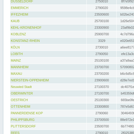
DÜSSELDORF
2750010
8f7e5f92
EMMERICH
2790020
9598e4cb
IFFEZHEIM
23500600
b02be240
KAUB
25700100
1d26e504
KEHL-KRONENHOF
23300900
23af9b02
KOBLENZ
25900700
4c7d796a
KONSTANZ-RHEIN
3329
e020e651
KÖLN
2730010
a6ee8177
LOBITH
2790050
efe13a3d
MAINZ
25100100
a37a9aa3
MANNHEIM
23700700
57090802
MAXAU
23700200
b6c6d5c8
NIERSTEIN-OPPENHEIM
23900600
d28e7ed1
Neuwied Stadt
27100370
dc407f1e
OBERWINTER
27100700
b45359df
OESTRICH
25100300
665be0fe
OTTENHEIM
23300800
787e5d63
PANNERDENSE KOP
2790060
3046493f
PHILIPPSBURG
23700500
88e972e1
PLITTERSDORF
23500700
6b774802
REES
2790010
2f025389