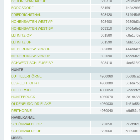
BERLIN-SPANDAU UP
580310
2c68509c
BORGSDORF
581591
1b2e2996
FRIEDRICHSTHAL
603420
314945d6
HOHENSAATEN WEST AP
603400
99309d3e
HOHENSAATEN WEST BP
603310
3404a6e5
LEHNITZ OP
581580
c8a1cf0a
LEHNITZ UP
581590
5bb1f56d
NIEDERFINOW SHW OP
692080
414dd4ee
NIEDERFINOW SHW UP
692090
4eec6b25
SCHWEDT SCHLEUSE BP
603410
4ee515f9
HUNTE
BUTTELERHÖRNE
4960060
b3d88ca6
ELSFLETH OHRT
4960080
531da758
HOLLERSIEL
4960050
2eacef2f
HUNTEBRÜCK
4960070
2e1d458b
OLDENBURG-DRIELAKE
4960030
1b51e55e
REITHÖRNE
4960040
c9df61c4
HAVELKANAL
SCHÖNWALDE OP
587050
d8ef9f21
SCHÖNWALDE UP
587060
b6650b13
IJSSEL