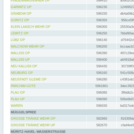
FINDENWIRUNSHIER OP
596410
a5902c55
GARWITZ UP
596230
12499527
GRABOW OP
596330
db4a69b2
GÜRITZ OP
596350
956ce5ff
KLEIN LAASCH WEHR OP
596300
25530a3e
LEWITZ OP
596250
7bbd90ad
LÜBZ OP
596140
d75442cf
MALCHOW WEHR OP
596200
bccaacb3
MALLISS OP
596390
497c29ee
MALLISS UP
596400
a64918a6
NEU KALLISS OP
596430
30739ff3
NEUBURG OP
596160
541c508a
NEUSTADT GLEWE OP
596280
c4381eb3
PARCHIM GÜTE
5961801
3dec3921
PLAU OP
596080
3ffddb2c
PLAU UP
596090
506e6b03
WAREN
596030
bd317edd
MÜGGELSPREE
GROSSE TRÄNKE WEHR OP
582660
81630fdd
GROSSE TRÄNKE WEHR UP
582670
cfad4ee5
MÜRITZ-HAVEL-WASSERSTRASSE