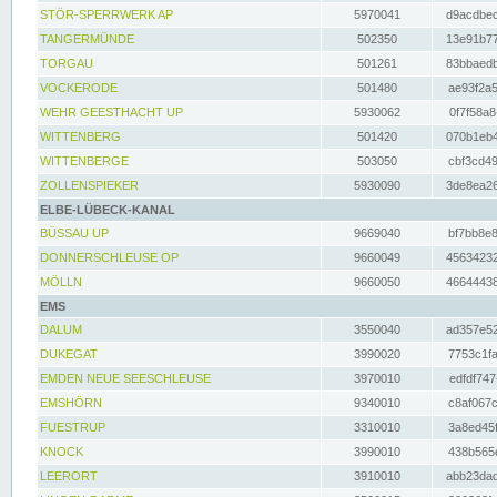
STÖR-SPERRWERK AP
5970041
d9acdbec
TANGERMÜNDE
502350
13e91b77
TORGAU
501261
83bbaedb
VOCKERODE
501480
ae93f2a5
WEHR GEESTHACHT UP
5930062
0f7f58a8
WITTENBERG
501420
070b1eb4
WITTENBERGE
503050
cbf3cd49
ZOLLENSPIEKER
5930090
3de8ea26
ELBE-LÜBECK-KANAL
BÜSSAU UP
9669040
bf7bb8e8
DONNERSCHLEUSE OP
9660049
45634232
MÖLLN
9660050
46644438
EMS
DALUM
3550040
ad357e52
DUKEGAT
3990020
7753c1fa
EMDEN NEUE SEESCHLEUSE
3970010
edfdf747
EMSHÖRN
9340010
c8af067c
FUESTRUP
3310010
3a8ed45f
KNOCK
3990010
438b565e
LEERORT
3910010
abb23dad