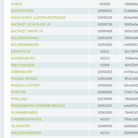
GREIN
420091
f3bf0b0b
HOFKIRCHEN
10088003
616dd98e
INGOLSTADT LUITPOLDSTRASSE
10046105
824a046b
KACHLET SCHLEUSE UP
10090708
0fd56e0a
KACHLET WEHR UP
10090408
560cf185
KELHEIM DONAU
10053009
296fc6d4
KELHEIMWINZER
10054500
c9409937
KIENSTOCK
42011
56178f74
KORNEUBURG
42013
ff44be4a
MAUTHAUSEN
42009
6b002fef
OBERNDORF
10056302
e476bcad
PASSAU DONAU
10091008
9f12c405
PASSAU ILZSTADT
10092000
33ceb441
PFATTER
10068006
f768173a
PFELLING
10078000
7fe63a95
REGENSBURG EISERNE BRÜCKE
10061007
eebd633a
SCHWABELWEIS
10062000
7644f1d7
THEBNERSTRASSL
42015
f7b5c3d3
VILSHOFEN
10089006
e6d68ab7
WILDUNGSMAUER
42014
35846b8b