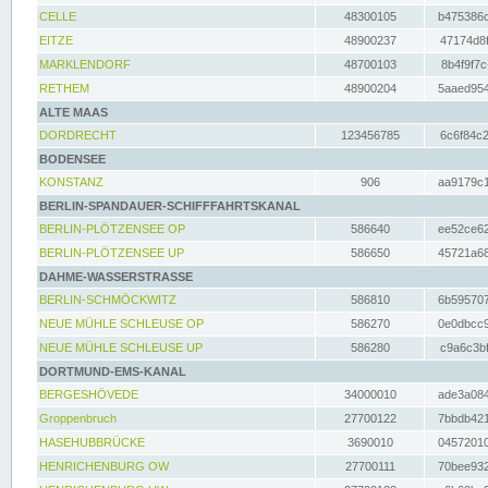
CELLE
48300105
b475386c
EITZE
48900237
47174d8f
MARKLENDORF
48700103
8b4f9f7c
RETHEM
48900204
5aaed954
ALTE MAAS
DORDRECHT
123456785
6c6f84c2
BODENSEE
KONSTANZ
906
aa9179c1
BERLIN-SPANDAUER-SCHIFFFAHRTSKANAL
BERLIN-PLÖTZENSEE OP
586640
ee52ce62
BERLIN-PLÖTZENSEE UP
586650
45721a68
DAHME-WASSERSTRASSE
BERLIN-SCHMÖCKWITZ
586810
6b595707
NEUE MÜHLE SCHLEUSE OP
586270
0e0dbcc9
NEUE MÜHLE SCHLEUSE UP
586280
c9a6c3bf
DORTMUND-EMS-KANAL
BERGESHÖVEDE
34000010
ade3a084
Groppenbruch
27700122
7bbdb421
HASEHUBBRÜCKE
3690010
04572010
HENRICHENBURG OW
27700111
70bee932