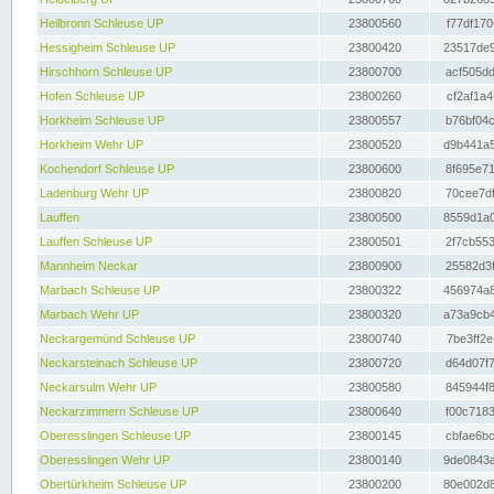
Heilbronn Schleuse UP
23800560
f77df170
Hessigheim Schleuse UP
23800420
23517de9
Hirschhorn Schleuse UP
23800700
acf505dd
Hofen Schleuse UP
23800260
cf2af1a4
Horkheim Schleuse UP
23800557
b76bf04c
Horkheim Wehr UP
23800520
d9b441a5
Kochendorf Schleuse UP
23800600
8f695e71
Ladenburg Wehr UP
23800820
70cee7df
Lauffen
23800500
8559d1a0
Lauffen Schleuse UP
23800501
2f7cb553
Mannheim Neckar
23800900
25582d3f
Marbach Schleuse UP
23800322
456974a8
Marbach Wehr UP
23800320
a73a9cb4
Neckargemünd Schleuse UP
23800740
7be3ff2e
Neckarsteinach Schleuse UP
23800720
d64d07f7
Neckarsulm Wehr UP
23800580
845944f8
Neckarzimmern Schleuse UP
23800640
f00c7183
Oberesslingen Schleuse UP
23800145
cbfae6bc
Oberesslingen Wehr UP
23800140
9de0843a
Obertürkheim Schleuse UP
23800200
80e002d8