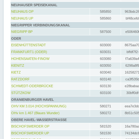
NEUHAUSER SPEISEKANAL
NEUHAUS OP
585850
963bdc26
NEUHAUS UP
585860
bf48cefd
NIEGRIPPER VERBINDUNGSKANAL
NIEGRIPP BP
587500
e506460f
ODER
EISENHÜTTENSTADT
603000
8675aa70
FRANKFURT1 (ODER)
603031
bffdf7f2
HOHENSAATEN-FINOW
603080
f7a639a4
KIENITZ
603050
6298a8f9
KIETZ
603040
16258271
RATZDORF
603140
ca3f535b
SCHWEDT-ODERBRÜCKE
603130
e28babaa
STÜTZKOW
603100
30bff0df
ORANIENBURGER HAVEL
OHV KM 3.014 (HOCHSPANNUNG)
580271
eea7e3dc
OHv km 1.467 (Blaues Wunder)
580272
8b51c505
OBERE HAVEL-WASSERSTRASSE
BISCHOFSWERDER OP
581520
16a780aa
BISCHOFSWERDER UP
581530
74134dc6