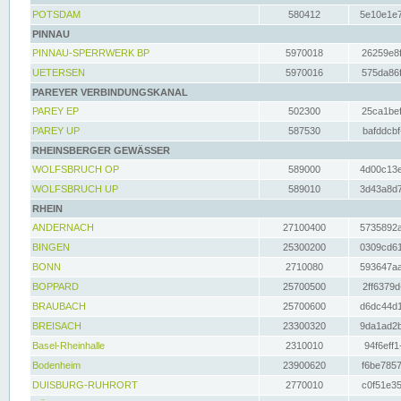
POTSDAM
580412
5e10e1e7
PINNAU
PINNAU-SPERRWERK BP
5970018
26259e8f
UETERSEN
5970016
575da86f
PAREYER VERBINDUNGSKANAL
PAREY EP
502300
25ca1bef
PAREY UP
587530
bafddcbf
RHEINSBERGER GEWÄSSER
WOLFSBRUCH OP
589000
4d00c13e
WOLFSBRUCH UP
589010
3d43a8d7
RHEIN
ANDERNACH
27100400
5735892a
BINGEN
25300200
0309cd61
BONN
2710080
593647aa
BOPPARD
25700500
2ff6379d
BRAUBACH
25700600
d6dc44d1
BREISACH
23300320
9da1ad2b
Basel-Rheinhalle
2310010
94f6eff1
Bodenheim
23900620
f6be7857
DUISBURG-RUHRORT
2770010
c0f51e35