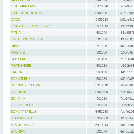
OSTERIFF MPM
5970096
eb90bd3f
OTTERNDORF MPM
5990011
5140295e
OVER
5950010
b02ce5c0
PINNAU-SPERRWERK AP
5970019
391bbba5
PIRNA
501040
85d686f1
PRETZSCH-MAUKEN
501330
f3dc8f07
RIESA
501110
b04b739d
ROGÄTZ
502250
133f0f6c
ROSSLAU
501490
e97116a4
ROTHENSEE
502210
e30f2e83
SANDAU
502430
f4c55f77
SCHARLEUK
503030
e32b0a28
SCHNACKENBURG
5910010
550e3885
SCHULAU
5950090
f3c6ee73
SCHÖNA
501010
7cb7461b
SCHÖNEBECK
502130
90bcb315
SCHÖPFSTELLE
5952030
fed4c295
SEEMANNSHÖFT
5952060
816affba
STADERSAND
5970013
80f0fc4d
STORKAU
502370
de4cc1db