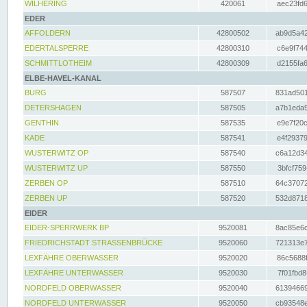
WILHERING
420061
aec23fd6
EDER
AFFOLDERN
42800502
ab9d5a42
EDERTALSPERRE
42800310
c6e9f744
SCHMITTLOTHEIM
42800309
d2155fa6
ELBE-HAVEL-KANAL
BURG
587507
831ad501
DETERSHAGEN
587505
a7b1eda9
GENTHIN
587535
e9e7f20c
KADE
587541
e4f29379
WUSTERWITZ OP
587540
c6a12d34
WUSTERWITZ UP
587550
3bfcf759
ZERBEN OP
587510
64c37072
ZERBEN UP
587520
532d8718
EIDER
EIDER-SPERRWERK BP
9520081
8ac85e6c
FRIEDRICHSTADT STRASSENBRÜCKE
9520060
721313e7
LEXFÄHRE OBERWASSER
9520020
86c5688f
LEXFÄHRE UNTERWASSER
9520030
7f01fbd8
NORDFELD OBERWASSER
9520040
61394669
NORDFELD UNTERWASSER
9520050
cb93548e