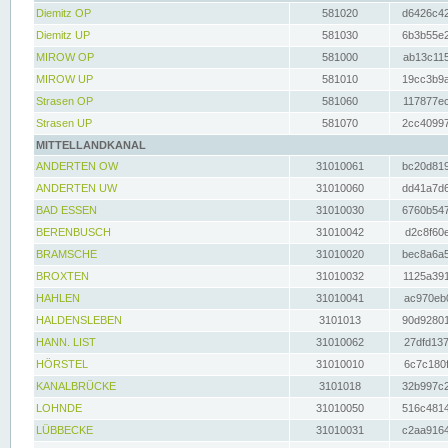
Diemitz OP
581020
d6426c42
Diemitz UP
581030
6b3b55e2
MIROW OP
581000
ab13c115
MIROW UP
581010
19cc3b9a
Strasen OP
581060
117877ec
Strasen UP
581070
2cc40997
MITTELLANDKANAL
ANDERTEN OW
31010061
bc20d819
ANDERTEN UW
31010060
dd41a7d6
BAD ESSEN
31010030
6760b547
BERENBUSCH
31010042
d2c8f60e
BRAMSCHE
31010020
bec8a6a5
BROXTEN
31010032
1125a391
HAHLEN
31010041
ac970eb0
HALDENSLEBEN
3101013
90d92801
HANN. LIST
31010062
27dfd137
HÖRSTEL
31010010
6c7c180f
KANALBRÜCKE
3101018
32b997c2
LOHNDE
31010050
516c4814
LÜBBECKE
31010031
c2aa9164