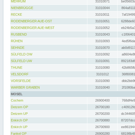
MEHRUM
31010071
be05603a
NIENBRÜGGE
31010044
864a8111
RECKE
31010011
7af19499
RODENBERGER AUE-OST
31010051
6288de60
RODENBERGER AUE-WEST
31010052
eb24b5a3
RUSBEND
31010043
c1f06401
RÜHEN
31010093
4ed5f6da
SEHNDE
31010070
ab0d9117
SÜLFELD OW
31010092
a8604e8f
SÜLFELD UW
31010091
892183d6
THUNE
31010080
42b865fb
VELSDORF
3101012
36f80081
VORSFELDE
31010090
dbb2bb9f
WARBER GRABEN
31010040
2f1080ba
MOSEL
Cochem
26900400
768df4e9
Detzem OP
26700180
c40912fd
Detzem UP
26700200
dc344605
Enkirch OP
26700880
87207dcd
Enkirch UP
26700900
ee861944
Fankel OP
26900280
68198b48