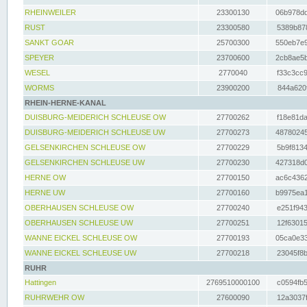
RHEINWEILER
23300130
06b978dd
RUST
23300580
5389b878
SANKT GOAR
25700300
550eb7e9
SPEYER
23700600
2cb8ae5b
WESEL
2770040
f33c3cc9
WORMS
23900200
844a620f
RHEIN-HERNE-KANAL
DUISBURG-MEIDERICH SCHLEUSE OW
27700262
f18e81da
DUISBURG-MEIDERICH SCHLEUSE UW
27700273
48780245
GELSENKIRCHEN SCHLEUSE OW
27700229
5b9f8134
GELSENKIRCHEN SCHLEUSE UW
27700230
427318d0
HERNE OW
27700150
ac6c4362
HERNE UW
27700160
b9975ea1
OBERHAUSEN SCHLEUSE OW
27700240
e251f943
OBERHAUSEN SCHLEUSE UW
27700251
12f63015
WANNE EICKEL SCHLEUSE OW
27700193
05ca0e33
WANNE EICKEL SCHLEUSE UW
27700218
23045f8b
RUHR
Hattingen
2769510000100
c0594fb5
RUHRWEHR OW
27600090
12a3037f