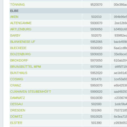
TÖNNING
9520070
00e386ac
ELBE
AKEN
502010
094b96e5
ALTENGAMME
5930070
2ee12b9a
ARTLENBURG
5930050
b3492c68
BARBY
502070
939f82ec
BLANKENESE UF
5952065
bacb459b
BLECKEDE
5930020
6aa1cd8e
BOIZENBURG
5930033
33e0bce0
BROKDORF
5970050
610ab204
BRUNSBÜTTEL MPM
5970094
d4f5f719
BUNTHAUS
5952020
ae1b91d0
COSWIG
501470
1ce53a59
CRANZ
5950070
e6b42536
CUXHAVEN STEUBENHÖFT
5990020
aad49293
DAMNATZ
5910030
c233674f
DESSAU
502000
1edc5fa4
DRESDEN
501060
70272185
DÖMITZ
5910025
6e3ea719
ELSTER
501390
c093b557