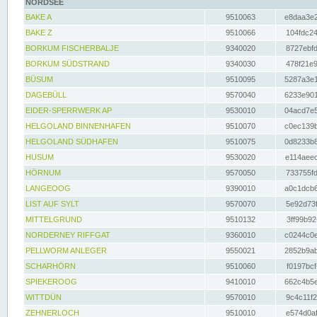
NORDSEE
BAKE A
9510063
e8daa3e2
BAKE Z
9510066
104fdc24
BORKUM FISCHERBALJE
9340020
8727ebfd
BORKUM SÜDSTRAND
9340030
478f21e9
BÜSUM
9510095
5287a3e1
DAGEBÜLL
9570040
6233e901
EIDER-SPERRWERK AP
9530010
04acd7e5
HELGOLAND BINNENHAFEN
9510070
c0ec139b
HELGOLAND SÜDHAFEN
9510075
0d8233b8
HUSUM
9530020
e114aeec
HÖRNUM
9570050
733755fd
LANGEOOG
9390010
a0c1dcb6
LIST AUF SYLT
9570070
5e92d73f
MITTELGRUND
9510132
3ff99b92
NORDERNEY RIFFGAT
9360010
c0244c0e
PELLWORM ANLEGER
9550021
2852b9ab
SCHARHÖRN
9510060
f0197bcf
SPIEKEROOG
9410010
662c4b5e
WITTDÜN
9570010
9c4c11f2
ZEHNERLOCH
9510010
e574d0af