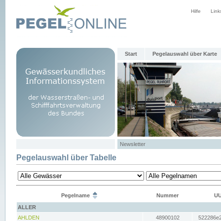
Hilfe
Link
Start
Pegelauswahl über Karte
Newsletter
Pegelauswahl über Tabelle
Pegelname
Nummer
UU
ALLER
AHLDEN
48900102
522286e2