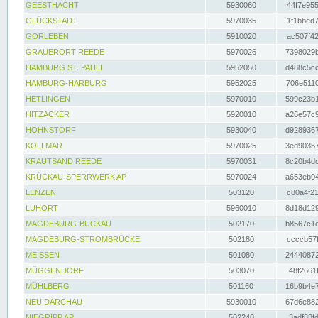
GEESTHACHT
5930060
44f7e955
GLÜCKSTADT
5970035
1f1bbed7
GORLEBEN
5910020
ac507f42
GRAUERORT REEDE
5970026
7398029b
HAMBURG ST. PAULI
5952050
d488c5cc
HAMBURG-HARBURG
5952025
706e5110
HETLINGEN
5970010
599c23b1
HITZACKER
5920010
a26e57c9
HOHNSTORF
5930040
d9289367
KOLLMAR
5970025
3ed90357
KRAUTSAND REEDE
5970031
8c20b4dc
KRÜCKAU-SPERRWERK AP
5970024
a653eb04
LENZEN
503120
c80a4f21
LÜHORT
5960010
8d18d129
MAGDEBURG-BUCKAU
502170
b8567c1e
MAGDEBURG-STROMBRÜCKE
502180
ccccb57f
MEISSEN
501080
24440872
MÜGGENDORF
503070
48f2661f
MÜHLBERG
501160
16b9b4e7
NEU DARCHAU
5930010
67d6e882
NIEGRIPP AP
502240
3adf88fd