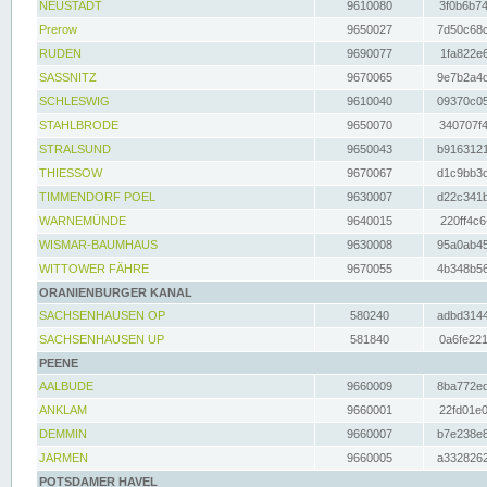
NEUSTADT
9610080
3f0b6b74
Prerow
9650027
7d50c68c
RUDEN
9690077
1fa822e6
SASSNITZ
9670065
9e7b2a4d
SCHLESWIG
9610040
09370c05
STAHLBRODE
9650070
340707f4
STRALSUND
9650043
b9163121
THIESSOW
9670067
d1c9bb3c
TIMMENDORF POEL
9630007
d22c341b
WARNEMÜNDE
9640015
220ff4c6
WISMAR-BAUMHAUS
9630008
95a0ab45
WITTOWER FÄHRE
9670055
4b348b56
ORANIENBURGER KANAL
SACHSENHAUSEN OP
580240
adbd3144
SACHSENHAUSEN UP
581840
0a6fe221
PEENE
AALBUDE
9660009
8ba772ed
ANKLAM
9660001
22fd01e0
DEMMIN
9660007
b7e238e8
JARMEN
9660005
a3328262
POTSDAMER HAVEL