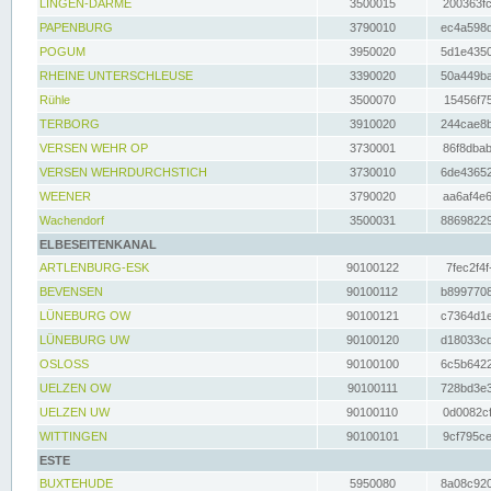
LINGEN-DARME
3500015
200363fc
PAPENBURG
3790010
ec4a598d
POGUM
3950020
5d1e4350
RHEINE UNTERSCHLEUSE
3390020
50a449ba
Rühle
3500070
15456f75
TERBORG
3910020
244cae8b
VERSEN WEHR OP
3730001
86f8dbab
VERSEN WEHRDURCHSTICH
3730010
6de43652
WEENER
3790020
aa6af4e6
Wachendorf
3500031
88698229
ELBESEITENKANAL
ARTLENBURG-ESK
90100122
7fec2f4f
BEVENSEN
90100112
b8997708
LÜNEBURG OW
90100121
c7364d1e
LÜNEBURG UW
90100120
d18033cd
OSLOSS
90100100
6c5b6422
UELZEN OW
90100111
728bd3e3
UELZEN UW
90100110
0d0082cf
WITTINGEN
90100101
9cf795ce
ESTE
BUXTEHUDE
5950080
8a08c920