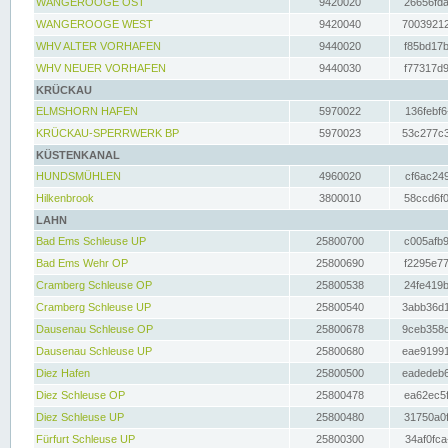
WANGEROOGE OST
9420020
26656fda
WANGEROOGE WEST
9420040
70039212
WHV ALTER VORHAFEN
9440020
f85bd17b
WHV NEUER VORHAFEN
9440030
f77317d9
KRÜCKAU
ELMSHORN HAFEN
5970022
136febf6
KRÜCKAU-SPERRWERK BP
5970023
53c277c3
KÜSTENKANAL
HUNDSMÜHLEN
4960020
cf6ac249
Hilkenbrook
3800010
58ccd6f0
LAHN
Bad Ems Schleuse UP
25800700
c005afb9
Bad Ems Wehr OP
25800690
f2295e77
Cramberg Schleuse OP
25800538
24fe419b
Cramberg Schleuse UP
25800540
3abb36d1
Dausenau Schleuse OP
25800678
9ceb358c
Dausenau Schleuse UP
25800680
eae91991
Diez Hafen
25800500
eadedeb6
Diez Schleuse OP
25800478
ea62ec5f
Diez Schleuse UP
25800480
31750a0f
Fürfurt Schleuse UP
25800300
34af0fca