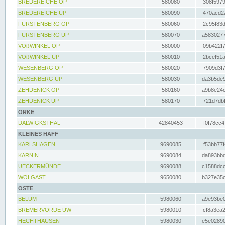
BREDEREICHE OP
580080
308f5979
BREDEREICHE UP
580090
470acd2a
FÜRSTENBERG OP
580060
2c95f83d
FÜRSTENBERG UP
580070
a5830277
VOßWINKEL OP
580000
09b422f7
VOßWINKEL UP
580010
2bcef51a
WESENBERG OP
580020
7909d3f7
WESENBERG UP
580030
da3b5de9
ZEHDENICK OP
580160
a9b8e24c
ZEHDENICK UP
580170
721d7dbf
ORKE
DALWIGKSTHAL
42840453
f0f78cc4
KLEINES HAFF
KARLSHAGEN
9690085
f53bb77f
KARNIN
9690084
da893bbd
UECKERMÜNDE
9690088
c1588dcc
WOLGAST
9650080
b327e35c
OSTE
BELUM
5980060
a9e93be0
BREMERVÖRDE UW
5980010
cf8a3ea2
HECHTHAUSEN
5980030
e5e02890