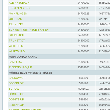
KLEINHEUBACH
24700200
355b02d2
KROTZENBURG
24700335
27eed51b
MAINFLINGEN
24700325
4627475d
OBERNAU
24700302
3c7cfb10
RAUNHEIM
24900108
db1684c1
SCHWEINFURT NEUER HAFEN
24300304
42ecae60
STEINBACH
24500100
1ed983c3
TRUNSTADT
24300202
a77aad00
WERTHEIM
24709089
0e065a22
WÜRZBURG
24300600
915d76e1
MAIN-DONAU-KANAL
BAMBERG
24300042
ff02f181
RIEDENBURG_UP
13409200
4a69e82e
MÜRITZ-ELDE-WASSERSTRASSE
BARKOW OP
596100
06d86c6b
BOBZIN OP
596120
faefa284
BUROW
5961601
a68cf527
DÖMITZ OP
596450
ec8188ee
DÖMITZ UP
596460
ad3a51da
ELDENA OP
596370
0fab94c7