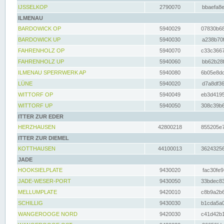
IJSSELKOP
2790070
bbaefa8e
ILMENAU
BARDOWICK OP
5940029
07830b68
BARDOWICK UP
5940030
a238b70f
FAHRENHOLZ OP
5940070
c33c3667
FAHRENHOLZ UP
5940060
bb62b28f
ILMENAU SPERRWERK AP
5940080
6b05e8dc
LÜNE
5940020
d7a8df36
WITTORF OP
5940049
eb3d4195
WITTORF UP
5940050
308c39b6
ITTER ZUR EDER
HERZHAUSEN
42800218
855205e7
ITTER ZUR DIEMEL
KOTTHAUSEN
44100013
36243256
JADE
HOOKSIELPLATE
9430020
fac30fe9
JADE-WESER-PORT
9430050
33bdec83
MELLUMPLATE
9420010
c8b9a2b6
SCHILLIG
9430030
b1cda5a0
WANGEROOGE NORD
9420030
c41d42b1