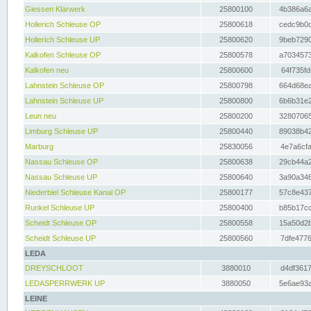
Giessen Klärwerk
25800100
4b386a6a
Hollerich Schleuse OP
25800618
cedc9b0c
Hollerich Schleuse UP
25800620
9beb7290
Kalkofen Schleuse OP
25800578
a7034573
Kalkofen neu
25800600
64f735fd
Lahnstein Schleuse OP
25800798
664d68ea
Lahnstein Schleuse UP
25800800
6b6b31e2
Leun neu
25800200
32807065
Limburg Schleuse UP
25800440
89038b42
Marburg
25830056
4e7a6cfa
Nassau Schleuse OP
25800638
29cb44a2
Nassau Schleuse UP
25800640
3a90a346
Niederbiel Schleuse Kanal OP
25800177
57c8e437
Runkel Schleuse UP
25800400
b85b17cc
Scheidt Schleuse OP
25800558
15a50d2b
Scheidt Schleuse UP
25800560
7dfe4776
LEDA
DREYSCHLOOT
3880010
d4df3617
LEDASPERRWERK UP
3880050
5e6ae93a
LEINE