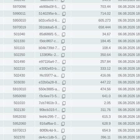
5970096
eb90bd3f-5...
703.44
06.08.2026 18
5990011
5140295e-b...
714.02
06.08.2026 18
5950010
b02ce5c0-6...
605.273
06.08.2026 18
5970019
391bbba5-8...
658.444
06.08.2026 18
501040
85d686f1-5...
34.67
06.08.2026 18
501330
f3dc8f07-c...
184.45
06.08.2026 18
501110
b04b739d-7...
108.4
06.08.2026 18
502250
133f0f6c-2...
350.64
06.08.2026 18
501490
e97116a4-7...
257.84
06.08.2026 18
502210
e30f2e83-b...
333.12
06.08.2026 18
502430
f4c55f77-a...
416.06
06.08.2026 18
503030
e32b0a28-8...
447.22
06.08.2026 18
5910010
550e3885-a...
474.56
06.08.2026 18
5950090
f3c6ee73-5...
641.0
06.08.2026 18
501010
7cb7461b-3...
2.05
06.08.2026 18
502130
90bcb315-f...
311.76
06.08.2026 18
5952030
fed4c295-7...
615.3
06.08.2026 18
5952060
816affba-0...
628.9
06.08.2026 18
5970013
80f0fc4d-9...
654.9
06.08.2026 18
502370
de4cc1db-5...
396.11
06.08.2026 18