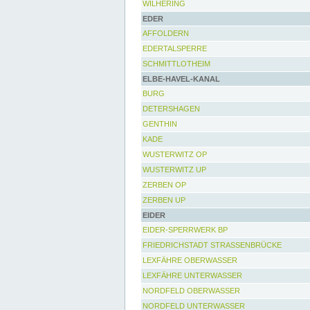
WILHERING
EDER
AFFOLDERN
EDERTALSPERRE
SCHMITTLOTHEIM
ELBE-HAVEL-KANAL
BURG
DETERSHAGEN
GENTHIN
KADE
WUSTERWITZ OP
WUSTERWITZ UP
ZERBEN OP
ZERBEN UP
EIDER
EIDER-SPERRWERK BP
FRIEDRICHSTADT STRASSENBRÜCKE
LEXFÄHRE OBERWASSER
LEXFÄHRE UNTERWASSER
NORDFELD OBERWASSER
NORDFELD UNTERWASSER