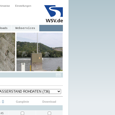
hinweise
Einstellungen
loads
Webservices
s
Ganglinie
Download
:45