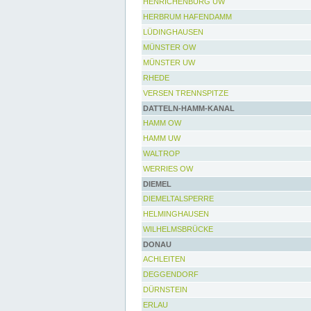
HENRICHENBURG UW
HERBRUM HAFENDAMM
LÜDINGHAUSEN
MÜNSTER OW
MÜNSTER UW
RHEDE
VERSEN TRENNSPITZE
DATTELN-HAMM-KANAL
HAMM OW
HAMM UW
WALTROP
WERRIES OW
DIEMEL
DIEMELTALSPERRE
HELMINGHAUSEN
WILHELMSBRÜCKE
DONAU
ACHLEITEN
DEGGENDORF
DÜRNSTEIN
ERLAU