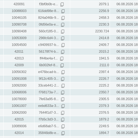
420091
f3bf0b0b-e...
2079.1
06.08.2026 18
10088003
616dd98e-8...
2256.9
06.08.2026 18
10046105
824a046b-9...
2458.3
06.08.2026 18
10090708
0fd56e0a-e...
2230.3
06.08.2026 18
10090408
560cf185-0...
2230.724
06.08.2026 18
10053009
296fc6d4-3...
2414.8
06.08.2026 18
10054500
c9409937-b...
2409.7
06.08.2026 18
42011
56178f74-b...
2015.2
06.08.2026 18
42013
ff44be4a-f...
1941.5
06.08.2026 18
42009
6b002fef-8...
2111.0
06.08.2026 18
10056302
e476bcad-b...
2397.4
06.08.2026 18
10091008
9f12c405-3...
2226.7
06.08.2026 18
10092000
33ceb441-2...
2225.2
06.08.2026 18
10068006
f768173a-7...
2350.7
06.08.2026 18
10078000
7fe63a95-8...
2305.5
06.08.2026 18
10061007
eebd633a-3...
2379.3
06.08.2026 18
10062000
7644f1d7-3...
2376.5
06.08.2026 18
42015
f7b5c3d3-3...
1879.2
06.08.2026 18
10089006
e6d68ab7-5...
2249.5
06.08.2026 18
42014
35846b8b-e...
1894.7
06.08.2026 18