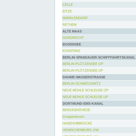
CELLE
EITZE
MARKLENDORF
RETHEM
ALTE MAAS
DORDRECHT
BODENSEE
KONSTANZ
BERLIN-SPANDAUER-SCHIFFFAHRTSKANAL
BERLIN-PLÖTZENSEE OP
BERLIN-PLÖTZENSEE UP
DAHME-WASSERSTRASSE
BERLIN-SCHMÖCKWITZ
NEUE MÜHLE SCHLEUSE OP
NEUE MÜHLE SCHLEUSE UP
DORTMUND-EMS-KANAL
BERGESHÖVEDE
Groppenbruch
HASEHUBBRÜCKE
HENRICHENBURG OW