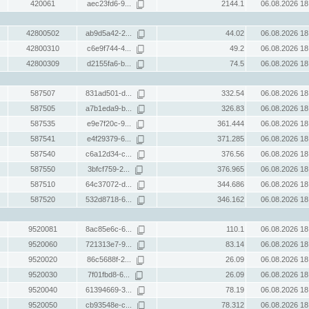
420061
aec23fd6-9...
2144.1
06.08.2026 18
42800502
ab9d5a42-2...
44.02
06.08.2026 18
42800310
c6e9f744-4...
49.2
06.08.2026 18
42800309
d2155fa6-b...
74.5
06.08.2026 18
587507
831ad501-d...
332.54
06.08.2026 18
587505
a7b1eda9-b...
326.83
06.08.2026 18
587535
e9e7f20c-9...
361.444
06.08.2026 18
587541
e4f29379-6...
371.285
06.08.2026 18
587540
c6a12d34-c...
376.56
06.08.2026 18
587550
3bfcf759-2...
376.965
06.08.2026 18
587510
64c37072-d...
344.686
06.08.2026 18
587520
532d8718-6...
346.162
06.08.2026 18
9520081
8ac85e6c-6...
110.1
06.08.2026 18
9520060
721313e7-9...
83.14
06.08.2026 18
9520020
86c5688f-2...
26.09
06.08.2026 18
9520030
7f01fbd8-6...
26.09
06.08.2026 18
9520040
61394669-3...
78.19
06.08.2026 18
9520050
cb93548e-c...
78.312
06.08.2026 18