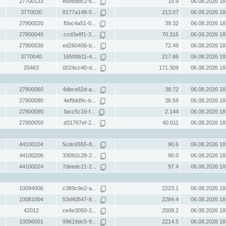
27700133
e6b68bc2-6...
15.9
06.08.2026 18
3770030
8177a148-5...
213.07
06.08.2026 18
27800020
f5bc4a51-0...
39.32
06.08.2026 18
27800040
ccd3e8f1-3...
70.315
06.08.2026 18
27800030
ed260406-b...
72.49
06.08.2026 18
3770040
16508b11-4...
217.86
06.08.2026 18
25463
0024cc40-d...
171.309
06.08.2026 18
27800060
4dbce62d-a...
38.72
06.08.2026 18
27800080
4ef9dd9c-b...
36.59
06.08.2026 18
27800090
facc5c16-f...
2.144
06.08.2026 18
27800050
d31767ef-2...
40.611
06.08.2026 18
44100104
5cdc6555-8...
90.6
06.08.2026 18
44100206
33092c28-2...
90.0
06.08.2026 18
44100024
7deedc21-2...
97.4
06.08.2026 18
10094006
c389c9e2-a...
2223.1
06.08.2026 18
10081004
53d40547-8...
2284.4
06.08.2026 18
42012
ce4e3050-2...
2009.2
06.08.2026 18
10096001
99619dc5-9...
2214.5
06.08.2026 18