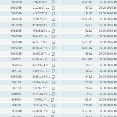
5930060
44f7e955-c...
583.393
06.08.2026 18
5970035
1f1bbed7-c...
674.0
06.08.2026 18
5910020
ac507f42-1...
492.95
06.08.2026 18
5970026
7398029b-c...
660.738
06.08.2026 18
5952050
d488c5cc-4...
623.1
06.08.2026 18
5952025
706e5110-c...
615.0
06.08.2026 18
5970010
599c23b1-4...
650.5
06.08.2026 18
5920010
a26e57c9-1...
522.639
06.08.2026 18
5930040
d9289367-c...
568.987
06.08.2026 18
5970025
3ed90357-4...
666.9
06.08.2026 18
5970031
8c20b4dc-1...
671.787
06.08.2026 18
5970024
a653eb04-d...
663.3
06.08.2026 18
503120
c80a4f21-5...
484.7
06.08.2026 18
5960010
8d18d129-0...
645.5
06.08.2026 18
502170
b8567c1e-8...
325.39
06.08.2026 18
502180
ccccb57f-a...
326.67
06.08.2026 18
501080
24440872-5...
82.2
06.08.2026 18
503070
48f2661f-f...
463.94
06.08.2026 18
501160
16b9b4e7-b...
128.02
06.08.2026 15
5930010
67d6e882-b...
536.385
06.08.2026 18
502240
3adf88fd-f...
343.6
06.08.2026 18