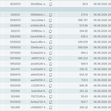
9520070
00e386ac-e...
99.8
06.08.2026 18
502010
094b96e5-c...
274.8
06.08.2026 18
5930070
2ee12b9a-f...
588.787
06.08.2026 18
5930050
b3492c68-8...
573.86
06.08.2026 18
502070
939f82ec-1...
294.82
06.08.2026 18
5952065
bacb459b-0...
635.0
06.08.2026 18
5930020
6aa1cd8e-e...
549.633
06.08.2026 18
5930033
33e0bce0-1...
558.534
06.08.2026 18
5970050
610ab204-d...
684.2
06.08.2026 18
5970094
d4f5f719-8...
695.214
06.08.2026 18
5952020
ae1b91d0-e...
609.9
06.08.2026 18
501470
1ce53a59-3...
236.31
06.08.2026 18
5950070
e6b42536-6...
634.42
06.08.2026 18
5990020
aad49293-2...
724.0
06.08.2026 18
5910030
c233674f-2...
509.35
06.08.2026 18
502000
1edc5fa4-8...
261.16
06.08.2026 18
501060
70272185-b...
55.63
06.08.2026 18
5910025
6e3ea719-4...
504.7
06.08.2026 18
501390
c093b557-4...
200.15
06.08.2026 18