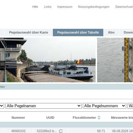
Hilfe
Links
Impressum
Nutzungsbedingungen
Datenschutz
Pegelauswahl über Karte
Pegelauswahl über Tabelle
Abo
Down
tter
Nummer
UUID
Flusskilometer
Messwerte bi
48900102
522286e2-b...
58.71
06.08.2026 18