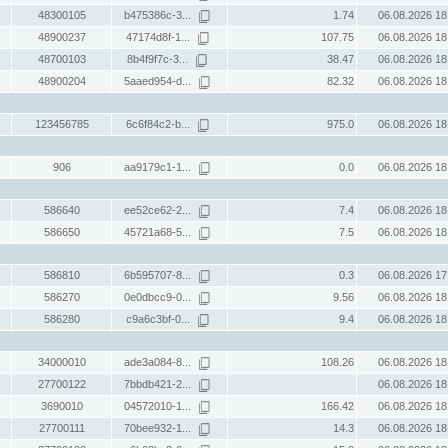
48300105
b475386c-3...
1.74
06.08.2026 18
48900237
47174d8f-1...
107.75
06.08.2026 18
48700103
8b4f9f7c-3...
38.47
06.08.2026 18
48900204
5aaed954-d...
82.32
06.08.2026 18
123456785
6c6f84c2-b...
975.0
06.08.2026 18
906
aa9179c1-1...
0.0
06.08.2026 18
586640
ee52ce62-2...
7.4
06.08.2026 18
586650
45721a68-5...
7.5
06.08.2026 18
586810
6b595707-8...
0.3
06.08.2026 17
586270
0e0dbcc9-0...
9.56
06.08.2026 18
586280
c9a6c3bf-0...
9.4
06.08.2026 18
34000010
ade3a084-8...
108.26
06.08.2026 18
27700122
7bbdb421-2...
06.08.2026 18
3690010
04572010-1...
166.42
06.08.2026 18
27700111
70bee932-1...
14.3
06.08.2026 18