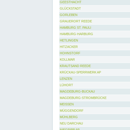
GEESTHACHT
GLÜCKSTADT
GORLEBEN
GRAUERORT REEDE
HAMBURG ST. PAULI
HAMBURG-HARBURG
HETLINGEN
HITZACKER
HOHNSTORF
KOLLMAR
KRAUTSAND REEDE
KRÜCKAU-SPERRWERK AP
LENZEN
LÜHORT
MAGDEBURG-BUCKAU
MAGDEBURG-STROMBRÜCKE
MEISSEN
MÜGGENDORF
MÜHLBERG
NEU DARCHAU
NIEGRIPP AP