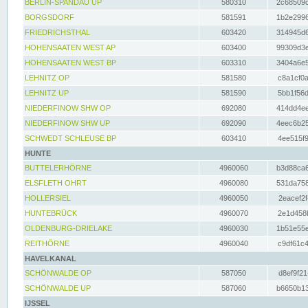
BERLIN-SPANDAU UP
580310
2c68509c
BORGSDORF
581591
1b2e2996
FRIEDRICHSTHAL
603420
314945d6
HOHENSAATEN WEST AP
603400
99309d3e
HOHENSAATEN WEST BP
603310
3404a6e5
LEHNITZ OP
581580
c8a1cf0a
LEHNITZ UP
581590
5bb1f56d
NIEDERFINOW SHW OP
692080
414dd4ee
NIEDERFINOW SHW UP
692090
4eec6b25
SCHWEDT SCHLEUSE BP
603410
4ee515f9
HUNTE
BUTTELERHÖRNE
4960060
b3d88ca6
ELSFLETH OHRT
4960080
531da758
HOLLERSIEL
4960050
2eacef2f
HUNTEBRÜCK
4960070
2e1d458b
OLDENBURG-DRIELAKE
4960030
1b51e55e
REITHÖRNE
4960040
c9df61c4
HAVELKANAL
SCHÖNWALDE OP
587050
d8ef9f21
SCHÖNWALDE UP
587060
b6650b13
IJSSEL