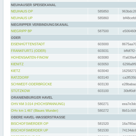
NEUHAUSER SPEISEKANAL
NEUHAUS OP
585850
963bdc26
NEUHAUS UP
585860
bf48cefd
NIEGRIPPER VERBINDUNGSKANAL
NIEGRIPP BP
587500
e506460f
ODER
EISENHÜTTENSTADT
603000
8675aa70
FRANKFURT1 (ODER)
603031
bffdf7f2
HOHENSAATEN-FINOW
603080
f7a639a4
KIENITZ
603050
6298a8f9
KIETZ
603040
16258271
RATZDORF
603140
ca3f535b
SCHWEDT-ODERBRÜCKE
603130
e28babaa
STÜTZKOW
603100
30bff0df
ORANIENBURGER HAVEL
OHV KM 3.014 (HOCHSPANNUNG)
580271
eea7e3dc
OHv km 1.467 (Blaues Wunder)
580272
8b51c505
OBERE HAVEL-WASSERSTRASSE
BISCHOFSWERDER OP
581520
16a780aa
BISCHOFSWERDER UP
581530
74134dc6