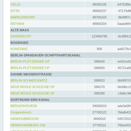
CELLE
48300105
b475386c
EITZE
48900237
47174d8f
MARKLENDORF
48700103
8b4f9f7c
RETHEM
48900204
5aaed954
ALTE MAAS
DORDRECHT
123456785
6c6f84c2
BODENSEE
KONSTANZ
906
aa9179c1
BERLIN-SPANDAUER-SCHIFFFAHRTSKANAL
BERLIN-PLÖTZENSEE OP
586640
ee52ce62
BERLIN-PLÖTZENSEE UP
586650
45721a68
DAHME-WASSERSTRASSE
BERLIN-SCHMÖCKWITZ
586810
6b595707
NEUE MÜHLE SCHLEUSE OP
586270
0e0dbcc9
NEUE MÜHLE SCHLEUSE UP
586280
c9a6c3bf
DORTMUND-EMS-KANAL
BERGESHÖVEDE
34000010
ade3a084
Groppenbruch
27700122
7bbdb421
HASEHUBBRÜCKE
3690010
04572010
HENRICHENBURG OW
27700111
70bee932