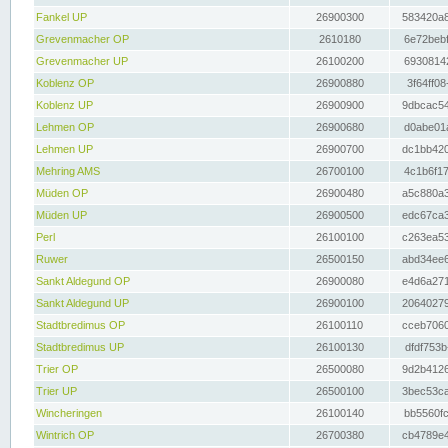
Fankel UP
26900300
583420a8
Grevenmacher OP
2610180
6e72bebf
Grevenmacher UP
26100200
69308142
Koblenz OP
26900880
3f64ff08
Koblenz UP
26900900
9dbcac54
Lehmen OP
26900680
d0abe01a
Lehmen UP
26900700
dc1bb420
Mehring AMS
26700100
4c1b6f17
Müden OP
26900480
a5c880a3
Müden UP
26900500
edc67ca3
Perl
26100100
c263ea53
Ruwer
26500150
abd34ee6
Sankt Aldegund OP
26900080
e4d6a271
Sankt Aldegund UP
26900100
20640279
Stadtbredimus OP
26100110
cceb7060
Stadtbredimus UP
26100130
dfdf753b
Trier OP
26500080
9d2b4126
Trier UP
26500100
3bec53ca
Wincheringen
26100140
bb5560fc
Wintrich OP
26700380
cb4789e4