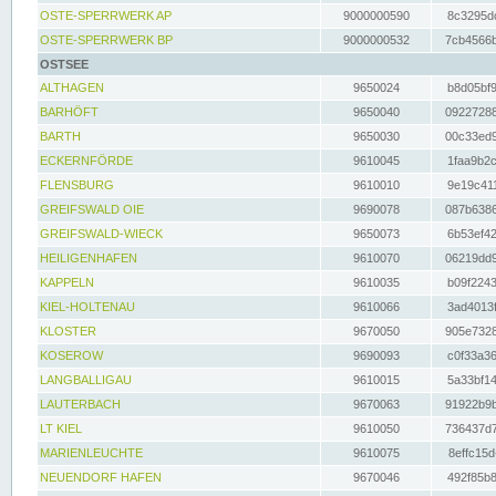
OSTE-SPERRWERK AP
9000000590
8c3295dc
OSTE-SPERRWERK BP
9000000532
7cb4566b
OSTSEE
ALTHAGEN
9650024
b8d05bf9
BARHÖFT
9650040
09227288
BARTH
9650030
00c33ed9
ECKERNFÖRDE
9610045
1faa9b2c
FLENSBURG
9610010
9e19c411
GREIFSWALD OIE
9690078
087b6386
GREIFSWALD-WIECK
9650073
6b53ef42
HEILIGENHAFEN
9610070
06219dd9
KAPPELN
9610035
b09f2243
KIEL-HOLTENAU
9610066
3ad4013f
KLOSTER
9670050
905e7328
KOSEROW
9690093
c0f33a36
LANGBALLIGAU
9610015
5a33bf14
LAUTERBACH
9670063
91922b9b
LT KIEL
9610050
736437d7
MARIENLEUCHTE
9610075
8effc15d
NEUENDORF HAFEN
9670046
492f85b8