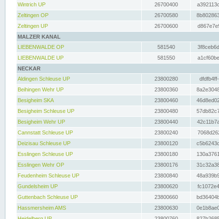
Wintrich UP
26700400
a392113c
Zeltingen OP
26700580
8b802863
Zeltingen UP
26700600
d867e7e9
MALZER KANAL
LIEBENWALDE OP
581540
3f8ceb6d
LIEBENWALDE UP
581550
a1cf60be
NECKAR
Aldingen Schleuse UP
23800280
dfdfb4ff
Beihingen Wehr UP
23800360
8a2e3048
Besigheim SKA
23800460
46d8ed02
Besigheim Schleuse UP
23800480
57db82c7
Besigheim Wehr UP
23800440
42c11b7a
Cannstatt Schleuse UP
23800240
7068d262
Deizisau Schleuse UP
23800120
c5b6243d
Esslingen Schleuse UP
23800180
130a3761
Esslingen Wehr OP
23800176
31c32a38
Feudenheim Schleuse UP
23800840
48a939b9
Gundelsheim UP
23800620
fc1072e4
Guttenbach Schleuse UP
23800660
bd36404b
Hassmersheim AMS
23800630
0e1b8ae0
Heidelberg UP
23800760
827b2685