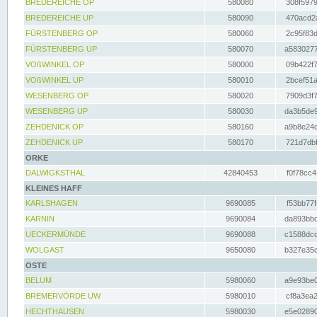
BREDEREICHE OP
580080
308f5979
BREDEREICHE UP
580090
470acd2a
FÜRSTENBERG OP
580060
2c95f83d
FÜRSTENBERG UP
580070
a5830277
VOßWINKEL OP
580000
09b422f7
VOßWINKEL UP
580010
2bcef51a
WESENBERG OP
580020
7909d3f7
WESENBERG UP
580030
da3b5de9
ZEHDENICK OP
580160
a9b8e24c
ZEHDENICK UP
580170
721d7dbf
ORKE
DALWIGKSTHAL
42840453
f0f78cc4
KLEINES HAFF
KARLSHAGEN
9690085
f53bb77f
KARNIN
9690084
da893bbd
UECKERMÜNDE
9690088
c1588dcc
WOLGAST
9650080
b327e35c
OSTE
BELUM
5980060
a9e93be0
BREMERVÖRDE UW
5980010
cf8a3ea2
HECHTHAUSEN
5980030
e5e02890