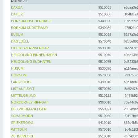
NORDSEE
BAKE A
9510063
e8daa3e2
BAKE Z
9510066
104fdc24
BORKUM FISCHERBALJE
9340020
8727ebfd
BORKUM SÜDSTRAND
9340030
478f21e9
BÜSUM
9510095
5287a3e1
DAGEBÜLL
9570040
6233e901
EIDER-SPERRWERK AP
9530010
04acd7e5
HELGOLAND BINNENHAFEN
9510070
c0ec139b
HELGOLAND SÜDHAFEN
9510075
0d8233b8
HUSUM
9530020
e114aeec
HÖRNUM
9570050
733755fd
LANGEOOG
9390010
a0c1dcb6
LIST AUF SYLT
9570070
5e92d73f
MITTELGRUND
9510132
3ff99b92
NORDERNEY RIFFGAT
9360010
c0244c0e
PELLWORM ANLEGER
9550021
2852b9ab
SCHARHÖRN
9510060
f0197bcf
SPIEKEROOG
9410010
662c4b5e
WITTDÜN
9570010
9c4c11f2
ZEHNERLOCH
9510010
e574d0af