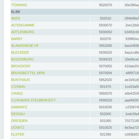
TÖNNING
9520070
00e386ac
ELBE
AKEN
502010
094b96e5
ALTENGAMME
5930070
2ee12b9a
ARTLENBURG
5930050
b3492c68
BARBY
502070
939f82ec
BLANKENESE UF
5952065
bacb459b
BLECKEDE
5930020
6aa1cd8e
BOIZENBURG
5930033
33e0bce0
BROKDORF
5970050
610ab204
BRUNSBÜTTEL MPM
5970094
d4f5f719
BUNTHAUS
5952020
ae1b91d0
COSWIG
501470
1ce53a59
CRANZ
5950070
e6b42536
CUXHAVEN STEUBENHÖFT
5990020
aad49293
DAMNATZ
5910030
c233674f
DESSAU
502000
1edc5fa4
DRESDEN
501060
70272185
DÖMITZ
5910025
6e3ea719
ELSTER
501390
c093b557