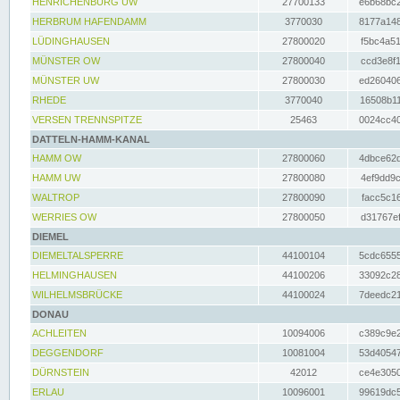
HENRICHENBURG UW
27700133
e6b68bc2
HERBRUM HAFENDAMM
3770030
8177a148
LÜDINGHAUSEN
27800020
f5bc4a51
MÜNSTER OW
27800040
ccd3e8f1
MÜNSTER UW
27800030
ed260406
RHEDE
3770040
16508b11
VERSEN TRENNSPITZE
25463
0024cc40
DATTELN-HAMM-KANAL
HAMM OW
27800060
4dbce62d
HAMM UW
27800080
4ef9dd9c
WALTROP
27800090
facc5c16
WERRIES OW
27800050
d31767ef
DIEMEL
DIEMELTALSPERRE
44100104
5cdc6555
HELMINGHAUSEN
44100206
33092c28
WILHELMSBRÜCKE
44100024
7deedc21
DONAU
ACHLEITEN
10094006
c389c9e2
DEGGENDORF
10081004
53d40547
DÜRNSTEIN
42012
ce4e3050
ERLAU
10096001
99619dc5