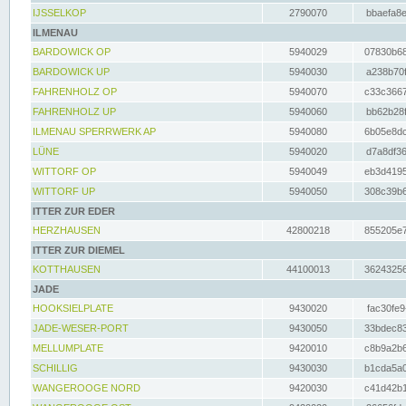
IJSSELKOP
2790070
bbaefa8e
ILMENAU
BARDOWICK OP
5940029
07830b68
BARDOWICK UP
5940030
a238b70f
FAHRENHOLZ OP
5940070
c33c3667
FAHRENHOLZ UP
5940060
bb62b28f
ILMENAU SPERRWERK AP
5940080
6b05e8dc
LÜNE
5940020
d7a8df36
WITTORF OP
5940049
eb3d4195
WITTORF UP
5940050
308c39b6
ITTER ZUR EDER
HERZHAUSEN
42800218
855205e7
ITTER ZUR DIEMEL
KOTTHAUSEN
44100013
36243256
JADE
HOOKSIELPLATE
9430020
fac30fe9
JADE-WESER-PORT
9430050
33bdec83
MELLUMPLATE
9420010
c8b9a2b6
SCHILLIG
9430030
b1cda5a0
WANGEROOGE NORD
9420030
c41d42b1