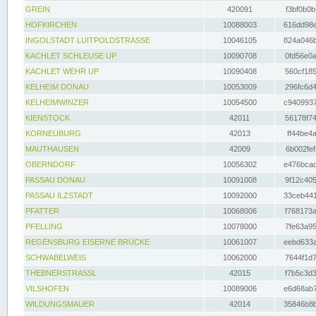
GREIN
420091
f3bf0b0b
HOFKIRCHEN
10088003
616dd98e
INGOLSTADT LUITPOLDSTRASSE
10046105
824a046b
KACHLET SCHLEUSE UP
10090708
0fd56e0a
KACHLET WEHR UP
10090408
560cf185
KELHEIM DONAU
10053009
296fc6d4
KELHEIMWINZER
10054500
c9409937
KIENSTOCK
42011
56178f74
KORNEUBURG
42013
ff44be4a
MAUTHAUSEN
42009
6b002fef
OBERNDORF
10056302
e476bcad
PASSAU DONAU
10091008
9f12c405
PASSAU ILZSTADT
10092000
33ceb441
PFATTER
10068006
f768173a
PFELLING
10078000
7fe63a95
REGENSBURG EISERNE BRÜCKE
10061007
eebd633a
SCHWABELWEIS
10062000
7644f1d7
THEBNERSTRASSL
42015
f7b5c3d3
VILSHOFEN
10089006
e6d68ab7
WILDUNGSMAUER
42014
35846b8b