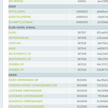
WILHERING
420061
aec23fd6
EDER
AFFOLDERN
42800502
ab9d5a42
EDERTALSPERRE
42800310
c6e9f744
SCHMITTLOTHEIM
42800309
d2155fa6
ELBE-HAVEL-KANAL
BURG
587507
831ad501
DETERSHAGEN
587505
a7b1eda9
GENTHIN
587535
e9e7f20c
KADE
587541
e4f29379
WUSTERWITZ OP
587540
c6a12d34
WUSTERWITZ UP
587550
3bfcf759
ZERBEN OP
587510
64c37072
ZERBEN UP
587520
532d8718
EIDER
EIDER-SPERRWERK BP
9520081
8ac85e6c
FRIEDRICHSTADT STRASSENBRÜCKE
9520060
721313e7
LEXFÄHRE OBERWASSER
9520020
86c5688f
LEXFÄHRE UNTERWASSER
9520030
7f01fbd8
NORDFELD OBERWASSER
9520040
61394669
NORDFELD UNTERWASSER
9520050
cb93548e