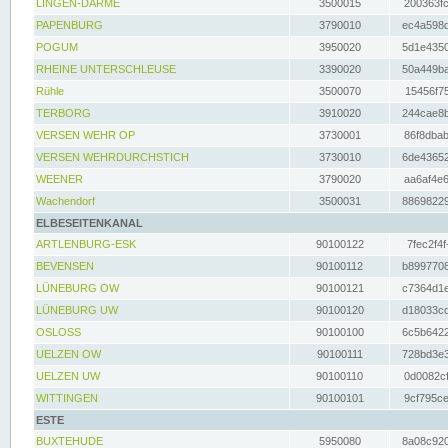
LINGEN-DARME
3500015
200363fc
PAPENBURG
3790010
ec4a598d
POGUM
3950020
5d1e4350
RHEINE UNTERSCHLEUSE
3390020
50a449ba
Rühle
3500070
15456f75
TERBORG
3910020
244cae8b
VERSEN WEHR OP
3730001
86f8dbab
VERSEN WEHRDURCHSTICH
3730010
6de43652
WEENER
3790020
aa6af4e6
Wachendorf
3500031
88698229
ELBESEITENKANAL
ARTLENBURG-ESK
90100122
7fec2f4f
BEVENSEN
90100112
b8997708
LÜNEBURG OW
90100121
c7364d1e
LÜNEBURG UW
90100120
d18033cd
OSLOSS
90100100
6c5b6422
UELZEN OW
90100111
728bd3e3
UELZEN UW
90100110
0d0082cf
WITTINGEN
90100101
9cf795ce
ESTE
BUXTEHUDE
5950080
8a08c920