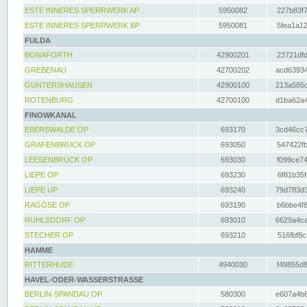
ESTE INNERES SPERRWERK AP
5950082
227b83f7
ESTE INNERES SPERRWERK BP
5950081
5fea1a12
FULDA
BONAFORTH
42900201
23721dfd
GREBENAU
42700202
acd63934
GUNTERSHAUSEN
42900100
213a585d
ROTENBURG
42700100
d1ba62a4
FINOWKANAL
EBERSWALDE OP
693170
3cd46cc7
GRAFENBRÜCK OP
693050
547422fb
LEESENBRÜCK OP
693030
f099ce74
LIEPE OP
693230
6f81b35f
LIEPE UP
693240
79d783d3
RAGÖSE OP
693190
b6bbe4f8
RUHLSDORF OP
693010
6629a4ca
STECHER OP
693210
516fbf8c
HAMME
RITTERHUDE
4940030
f49855d8
HAVEL-ODER-WASSERSTRASSE
BERLIN-SPANDAU OP
580300
e607a4b6