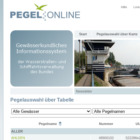
Hilfe
Link
Start
Pegelauswahl über Karte
Newsletter
Pegelauswahl über Tabelle
Pegelname
Nummer
UU
ALLER
AHLDEN
48900102
522286e2