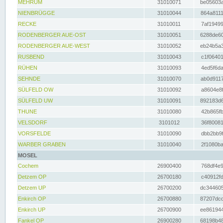
MEHRUM
31010071
be05603a
NIENBRÜGGE
31010044
864a8111
RECKE
31010011
7af19499
RODENBERGER AUE-OST
31010051
6288de60
RODENBERGER AUE-WEST
31010052
eb24b5a3
RUSBEND
31010043
c1f06401
RÜHEN
31010093
4ed5f6da
SEHNDE
31010070
ab0d9117
SÜLFELD OW
31010092
a8604e8f
SÜLFELD UW
31010091
892183d6
THUNE
31010080
42b865fb
VELSDORF
3101012
36f80081
VORSFELDE
31010090
dbb2bb9f
WARBER GRABEN
31010040
2f1080ba
MOSEL
Cochem
26900400
768df4e9
Detzem OP
26700180
c40912fd
Detzem UP
26700200
dc344605
Enkirch OP
26700880
87207dcd
Enkirch UP
26700900
ee861944
Fankel OP
26900280
68198b48