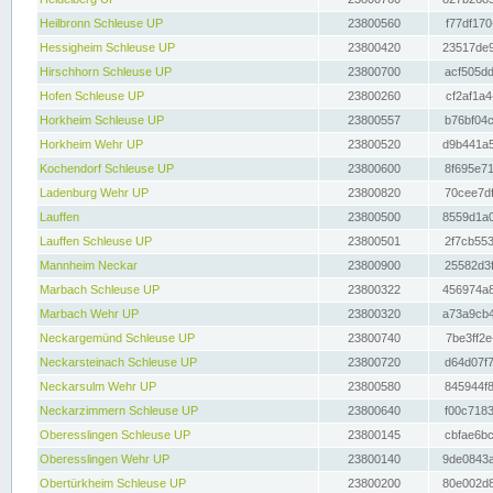
Heilbronn Schleuse UP
23800560
f77df170
Hessigheim Schleuse UP
23800420
23517de9
Hirschhorn Schleuse UP
23800700
acf505dd
Hofen Schleuse UP
23800260
cf2af1a4
Horkheim Schleuse UP
23800557
b76bf04c
Horkheim Wehr UP
23800520
d9b441a5
Kochendorf Schleuse UP
23800600
8f695e71
Ladenburg Wehr UP
23800820
70cee7df
Lauffen
23800500
8559d1a0
Lauffen Schleuse UP
23800501
2f7cb553
Mannheim Neckar
23800900
25582d3f
Marbach Schleuse UP
23800322
456974a8
Marbach Wehr UP
23800320
a73a9cb4
Neckargemünd Schleuse UP
23800740
7be3ff2e
Neckarsteinach Schleuse UP
23800720
d64d07f7
Neckarsulm Wehr UP
23800580
845944f8
Neckarzimmern Schleuse UP
23800640
f00c7183
Oberesslingen Schleuse UP
23800145
cbfae6bc
Oberesslingen Wehr UP
23800140
9de0843a
Obertürkheim Schleuse UP
23800200
80e002d8