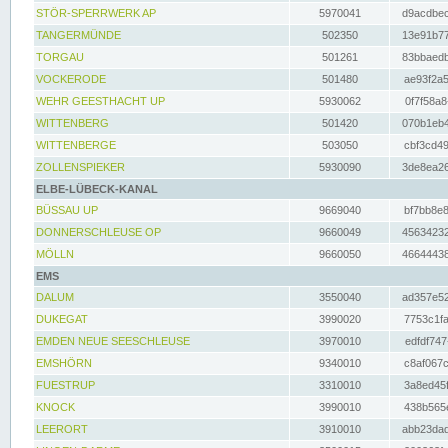
STÖR-SPERRWERK AP
5970041
d9acdbec
TANGERMÜNDE
502350
13e91b77
TORGAU
501261
83bbaedb
VOCKERODE
501480
ae93f2a5
WEHR GEESTHACHT UP
5930062
0f7f58a8
WITTENBERG
501420
070b1eb4
WITTENBERGE
503050
cbf3cd49
ZOLLENSPIEKER
5930090
3de8ea26
ELBE-LÜBECK-KANAL
BÜSSAU UP
9669040
bf7bb8e8
DONNERSCHLEUSE OP
9660049
45634232
MÖLLN
9660050
46644438
EMS
DALUM
3550040
ad357e52
DUKEGAT
3990020
7753c1fa
EMDEN NEUE SEESCHLEUSE
3970010
edfdf747
EMSHÖRN
9340010
c8af067c
FUESTRUP
3310010
3a8ed45f
KNOCK
3990010
438b565e
LEERORT
3910010
abb23dad