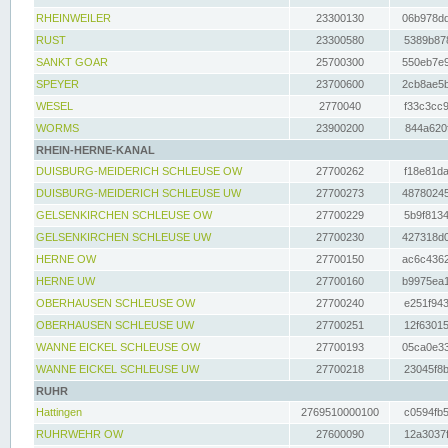
RHEINWEILER
23300130
06b978dd
RUST
23300580
5389b878
SANKT GOAR
25700300
550eb7e9
SPEYER
23700600
2cb8ae5b
WESEL
2770040
f33c3cc9
WORMS
23900200
844a620f
RHEIN-HERNE-KANAL
DUISBURG-MEIDERICH SCHLEUSE OW
27700262
f18e81da
DUISBURG-MEIDERICH SCHLEUSE UW
27700273
48780245
GELSENKIRCHEN SCHLEUSE OW
27700229
5b9f8134
GELSENKIRCHEN SCHLEUSE UW
27700230
427318d0
HERNE OW
27700150
ac6c4362
HERNE UW
27700160
b9975ea1
OBERHAUSEN SCHLEUSE OW
27700240
e251f943
OBERHAUSEN SCHLEUSE UW
27700251
12f63015
WANNE EICKEL SCHLEUSE OW
27700193
05ca0e33
WANNE EICKEL SCHLEUSE UW
27700218
23045f8b
RUHR
Hattingen
2769510000100
c0594fb5
RUHRWEHR OW
27600090
12a3037f