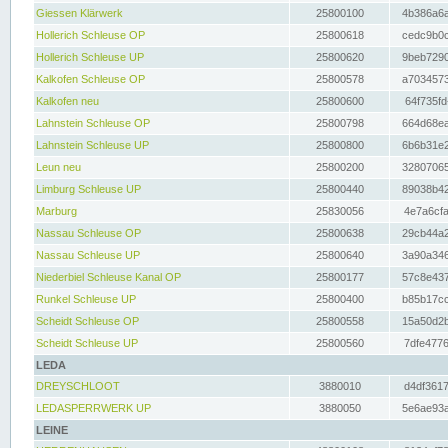
Giessen Klärwerk
25800100
4b386a6a
Hollerich Schleuse OP
25800618
cedc9b0c
Hollerich Schleuse UP
25800620
9beb7290
Kalkofen Schleuse OP
25800578
a7034573
Kalkofen neu
25800600
64f735fd
Lahnstein Schleuse OP
25800798
664d68ea
Lahnstein Schleuse UP
25800800
6b6b31e2
Leun neu
25800200
32807065
Limburg Schleuse UP
25800440
89038b42
Marburg
25830056
4e7a6cfa
Nassau Schleuse OP
25800638
29cb44a2
Nassau Schleuse UP
25800640
3a90a346
Niederbiel Schleuse Kanal OP
25800177
57c8e437
Runkel Schleuse UP
25800400
b85b17cc
Scheidt Schleuse OP
25800558
15a50d2b
Scheidt Schleuse UP
25800560
7dfe4776
LEDA
DREYSCHLOOT
3880010
d4df3617
LEDASPERRWERK UP
3880050
5e6ae93a
LEINE