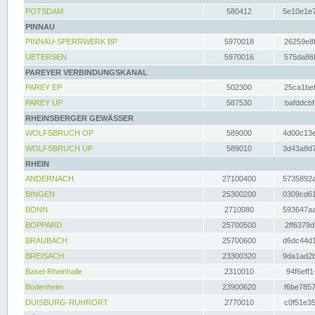
POTSDAM
580412
5e10e1e7
PINNAU
PINNAU-SPERRWERK BP
5970018
26259e8f
UETERSEN
5970016
575da86f
PAREYER VERBINDUNGSKANAL
PAREY EP
502300
25ca1bef
PAREY UP
587530
bafddcbf
RHEINSBERGER GEWÄSSER
WOLFSBRUCH OP
589000
4d00c13e
WOLFSBRUCH UP
589010
3d43a8d7
RHEIN
ANDERNACH
27100400
5735892a
BINGEN
25300200
0309cd61
BONN
2710080
593647aa
BOPPARD
25700500
2ff6379d
BRAUBACH
25700600
d6dc44d1
BREISACH
23300320
9da1ad2b
Basel-Rheinhalle
2310010
94f6eff1
Bodenheim
23900620
f6be7857
DUISBURG-RUHRORT
2770010
c0f51e35