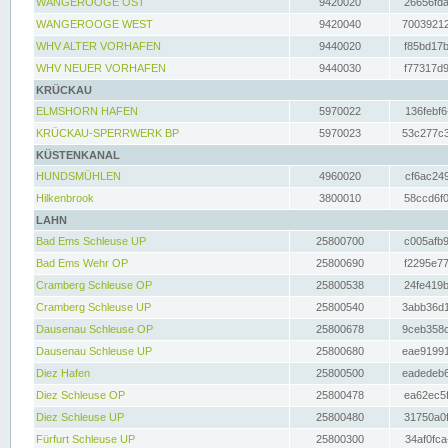
WANGEROOGE OST
9420020
26656fda
WANGEROOGE WEST
9420040
70039212
WHV ALTER VORHAFEN
9440020
f85bd17b
WHV NEUER VORHAFEN
9440030
f77317d9
KRÜCKAU
ELMSHORN HAFEN
5970022
136febf6
KRÜCKAU-SPERRWERK BP
5970023
53c277c3
KÜSTENKANAL
HUNDSMÜHLEN
4960020
cf6ac249
Hilkenbrook
3800010
58ccd6f0
LAHN
Bad Ems Schleuse UP
25800700
c005afb9
Bad Ems Wehr OP
25800690
f2295e77
Cramberg Schleuse OP
25800538
24fe419b
Cramberg Schleuse UP
25800540
3abb36d1
Dausenau Schleuse OP
25800678
9ceb358c
Dausenau Schleuse UP
25800680
eae91991
Diez Hafen
25800500
eadedeb6
Diez Schleuse OP
25800478
ea62ec5f
Diez Schleuse UP
25800480
31750a0f
Fürfurt Schleuse UP
25800300
34af0fca