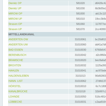
Diemitz OP
581020
d6426c42
Diemitz UP
581030
6b3b55e2
MIROW OP
581000
ab13c115
MIROW UP
581010
19cc3b9a
Strasen OP
581060
117877ec
Strasen UP
581070
2cc40997
MITTELLANDKANAL
ANDERTEN OW
31010061
bc20d819
ANDERTEN UW
31010060
dd41a7d6
BAD ESSEN
31010030
6760b547
BERENBUSCH
31010042
d2c8f60e
BRAMSCHE
31010020
bec8a6a5
BROXTEN
31010032
1125a391
HAHLEN
31010041
ac970eb0
HALDENSLEBEN
3101013
90d92801
HANN. LIST
31010062
27dfd137
HÖRSTEL
31010010
6c7c180f
KANALBRÜCKE
3101018
32b997c2
LOHNDE
31010050
516c4814
LÜBBECKE
31010031
c2aa9164