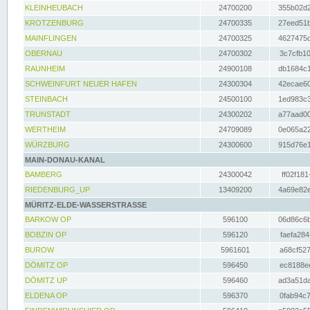
KLEINHEUBACH
24700200
355b02d2
KROTZENBURG
24700335
27eed51b
MAINFLINGEN
24700325
4627475d
OBERNAU
24700302
3c7cfb10
RAUNHEIM
24900108
db1684c1
SCHWEINFURT NEUER HAFEN
24300304
42ecae60
STEINBACH
24500100
1ed983c3
TRUNSTADT
24300202
a77aad00
WERTHEIM
24709089
0e065a22
WÜRZBURG
24300600
915d76e1
MAIN-DONAU-KANAL
BAMBERG
24300042
ff02f181
RIEDENBURG_UP
13409200
4a69e82e
MÜRITZ-ELDE-WASSERSTRASSE
BARKOW OP
596100
06d86c6b
BOBZIN OP
596120
faefa284
BUROW
5961601
a68cf527
DÖMITZ OP
596450
ec8188ee
DÖMITZ UP
596460
ad3a51da
ELDENA OP
596370
0fab94c7