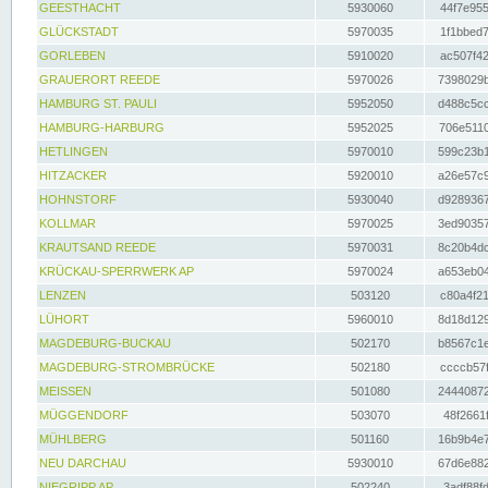
GEESTHACHT
5930060
44f7e955
GLÜCKSTADT
5970035
1f1bbed7
GORLEBEN
5910020
ac507f42
GRAUERORT REEDE
5970026
7398029b
HAMBURG ST. PAULI
5952050
d488c5cc
HAMBURG-HARBURG
5952025
706e5110
HETLINGEN
5970010
599c23b1
HITZACKER
5920010
a26e57c9
HOHNSTORF
5930040
d9289367
KOLLMAR
5970025
3ed90357
KRAUTSAND REEDE
5970031
8c20b4dc
KRÜCKAU-SPERRWERK AP
5970024
a653eb04
LENZEN
503120
c80a4f21
LÜHORT
5960010
8d18d129
MAGDEBURG-BUCKAU
502170
b8567c1e
MAGDEBURG-STROMBRÜCKE
502180
ccccb57f
MEISSEN
501080
24440872
MÜGGENDORF
503070
48f2661f
MÜHLBERG
501160
16b9b4e7
NEU DARCHAU
5930010
67d6e882
NIEGRIPP AP
502240
3adf88fd