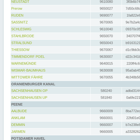
NEUSTADT
9610080
3f0b6b74
Prerow
9650027
7d50c68c
RUDEN
9690077
1fa822e6
SASSNITZ
9670065
9e7b2a4d
SCHLESWIG
9610040
09370c05
STAHLBRODE
9650070
340707f4
STRALSUND
9650043
b9163121
THIESSOW
9670067
d1c9bb3c
TIMMENDORF POEL
9630007
d22c341b
WARNEMÜNDE
9640015
220ff4c6
WISMAR-BAUMHAUS
9630008
95a0ab45
WITTOWER FÄHRE
9670055
4b348b56
ORANIENBURGER KANAL
SACHSENHAUSEN OP
580240
adbd3144
SACHSENHAUSEN UP
581840
0a6fe221
PEENE
AALBUDE
9660009
8ba772ed
ANKLAM
9660001
22fd01e0
DEMMIN
9660007
b7e238e8
JARMEN
9660005
a3328262
POTSDAMER HAVEL