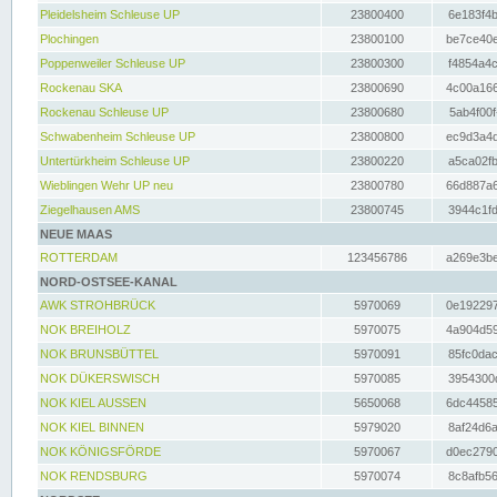
Pleidelsheim Schleuse UP
23800400
6e183f4b
Plochingen
23800100
be7ce40e
Poppenweiler Schleuse UP
23800300
f4854a4c
Rockenau SKA
23800690
4c00a166
Rockenau Schleuse UP
23800680
5ab4f00f
Schwabenheim Schleuse UP
23800800
ec9d3a4d
Untertürkheim Schleuse UP
23800220
a5ca02fb
Wieblingen Wehr UP neu
23800780
66d887a6
Ziegelhausen AMS
23800745
3944c1fd
NEUE MAAS
ROTTERDAM
123456786
a269e3be
NORD-OSTSEE-KANAL
AWK STROHBRÜCK
5970069
0e192297
NOK BREIHOLZ
5970075
4a904d59
NOK BRUNSBÜTTEL
5970091
85fc0dac
NOK DÜKERSWISCH
5970085
3954300d
NOK KIEL AUSSEN
5650068
6dc44585
NOK KIEL BINNEN
5979020
8af24d6a
NOK KÖNIGSFÖRDE
5970067
d0ec2790
NOK RENDSBURG
5970074
8c8afb56