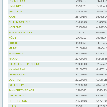
DÜSSELDORF
2750010
8f7e5f92
EMMERICH
2790020
9598e4cb
IFFEZHEIM
23500600
b02be240
KAUB
25700100
1d26e504
KEHL-KRONENHOF
23300900
23af9b02
KOBLENZ
25900700
4c7d796a
KONSTANZ-RHEIN
3329
e020e651
KÖLN
2730010
a6ee8177
LOBITH
2790050
efe13a3d
MAINZ
25100100
a37a9aa3
MANNHEIM
23700700
57090802
MAXAU
23700200
b6c6d5c8
NIERSTEIN-OPPENHEIM
23900600
d28e7ed1
Neuwied Stadt
27100370
dc407f1e
OBERWINTER
27100700
b45359df
OESTRICH
25100300
665be0fe
OTTENHEIM
23300800
787e5d63
PANNERDENSE KOP
2790060
3046493f
PHILIPPSBURG
23700500
88e972e1
PLITTERSDORF
23500700
6b774802
REES
2790010
2f025389