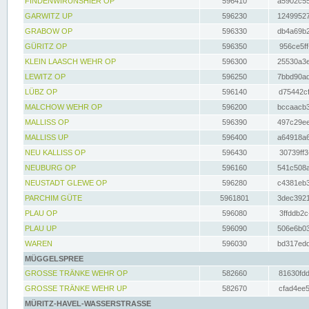
FINDENWIRUNSHIER OP
596410
a5902c55
GARWITZ UP
596230
12499527
GRABOW OP
596330
db4a69b2
GÜRITZ OP
596350
956ce5ff
KLEIN LAASCH WEHR OP
596300
25530a3e
LEWITZ OP
596250
7bbd90ad
LÜBZ OP
596140
d75442cf
MALCHOW WEHR OP
596200
bccaacb3
MALLISS OP
596390
497c29ee
MALLISS UP
596400
a64918a6
NEU KALLISS OP
596430
30739ff3
NEUBURG OP
596160
541c508a
NEUSTADT GLEWE OP
596280
c4381eb3
PARCHIM GÜTE
5961801
3dec3921
PLAU OP
596080
3ffddb2c
PLAU UP
596090
506e6b03
WAREN
596030
bd317edd
MÜGGELSPREE
GROSSE TRÄNKE WEHR OP
582660
81630fdd
GROSSE TRÄNKE WEHR UP
582670
cfad4ee5
MÜRITZ-HAVEL-WASSERSTRASSE