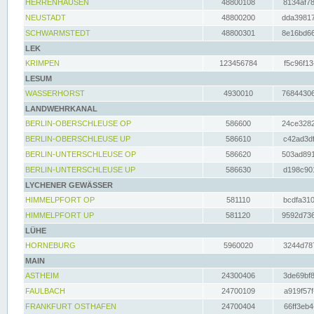
HERRENHAUSEN
48800108
8134af78
NEUSTADT
48800200
dda39817
SCHWARMSTEDT
48800301
8e16bd66
LEK
KRIMPEN
123456784
f5c96f13
LESUM
WASSERHORST
4930010
76844306
LANDWEHRKANAL
BERLIN-OBERSCHLEUSE OP
586600
24ce3282
BERLIN-OBERSCHLEUSE UP
586610
c42ad3df
BERLIN-UNTERSCHLEUSE OP
586620
503ad891
BERLIN-UNTERSCHLEUSE UP
586630
d198c901
LYCHENER GEWÄSSER
HIMMELPFORT OP
581110
bcdfa310
HIMMELPFORT UP
581120
9592d736
LÜHE
HORNEBURG
5960020
3244d787
MAIN
ASTHEIM
24300406
3de69bf8
FAULBACH
24700109
a919f57f
FRANKFURT OSTHAFEN
24700404
66ff3eb4