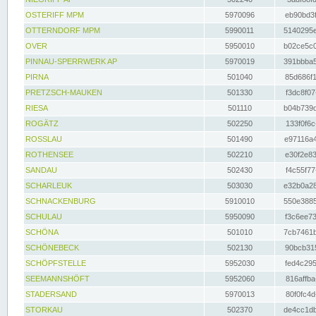
OSTERIFF MPM
5970096
eb90bd3f
OTTERNDORF MPM
5990011
5140295e
OVER
5950010
b02ce5c0
PINNAU-SPERRWERK AP
5970019
391bbba5
PIRNA
501040
85d686f1
PRETZSCH-MAUKEN
501330
f3dc8f07
RIESA
501110
b04b739d
ROGÄTZ
502250
133f0f6c
ROSSLAU
501490
e97116a4
ROTHENSEE
502210
e30f2e83
SANDAU
502430
f4c55f77
SCHARLEUK
503030
e32b0a28
SCHNACKENBURG
5910010
550e3885
SCHULAU
5950090
f3c6ee73
SCHÖNA
501010
7cb7461b
SCHÖNEBECK
502130
90bcb315
SCHÖPFSTELLE
5952030
fed4c295
SEEMANNSHÖFT
5952060
816affba
STADERSAND
5970013
80f0fc4d
STORKAU
502370
de4cc1db