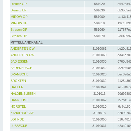
Diemitz OP
581020
d6426c42
Diemitz UP
581030
6b3b55e2
MIROW OP
581000
ab13c115
MIROW UP
581010
19cc3b9a
Strasen OP
581060
117877ec
Strasen UP
581070
2cc40997
MITTELLANDKANAL
ANDERTEN OW
31010061
bc20d819
ANDERTEN UW
31010060
dd41a7d6
BAD ESSEN
31010030
6760b547
BERENBUSCH
31010042
d2c8f60e
BRAMSCHE
31010020
bec8a6a5
BROXTEN
31010032
1125a391
HAHLEN
31010041
ac970eb0
HALDENSLEBEN
3101013
90d92801
HANN. LIST
31010062
27dfd137
HÖRSTEL
31010010
6c7c180f
KANALBRÜCKE
3101018
32b997c2
LOHNDE
31010050
516c4814
LÜBBECKE
31010031
c2aa9164