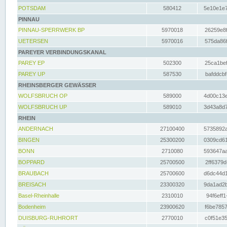
POTSDAM
580412
5e10e1e7
PINNAU
PINNAU-SPERRWERK BP
5970018
26259e8f
UETERSEN
5970016
575da86f
PAREYER VERBINDUNGSKANAL
PAREY EP
502300
25ca1bef
PAREY UP
587530
bafddcbf
RHEINSBERGER GEWÄSSER
WOLFSBRUCH OP
589000
4d00c13e
WOLFSBRUCH UP
589010
3d43a8d7
RHEIN
ANDERNACH
27100400
5735892a
BINGEN
25300200
0309cd61
BONN
2710080
593647aa
BOPPARD
25700500
2ff6379d
BRAUBACH
25700600
d6dc44d1
BREISACH
23300320
9da1ad2b
Basel-Rheinhalle
2310010
94f6eff1
Bodenheim
23900620
f6be7857
DUISBURG-RUHRORT
2770010
c0f51e35