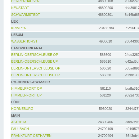
HERRENHAUSEN
48800108
8134af78
NEUSTADT
48800200
dda39817
SCHWARMSTEDT
48800301
8e16bd66
LEK
KRIMPEN
123456784
f5c96f13
LESUM
WASSERHORST
4930010
76844306
LANDWEHRKANAL
BERLIN-OBERSCHLEUSE OP
586600
24ce3282
BERLIN-OBERSCHLEUSE UP
586610
c42ad3df
BERLIN-UNTERSCHLEUSE OP
586620
503ad891
BERLIN-UNTERSCHLEUSE UP
586630
d198c901
LYCHENER GEWÄSSER
HIMMELPFORT OP
581110
bcdfa310
HIMMELPFORT UP
581120
9592d736
LÜHE
HORNEBURG
5960020
3244d787
MAIN
ASTHEIM
24300406
3de69bf8
FAULBACH
24700109
a919f57f
FRANKFURT OSTHAFEN
24700404
66ff3eb4