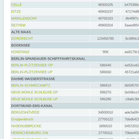
CELLE
48300105
b475386c
EITZE
48900237
47174d8f
MARKLENDORF
48700103
8b4f9f7c
RETHEM
48900204
5aaed954
ALTE MAAS
DORDRECHT
123456785
6c6f84c2
BODENSEE
KONSTANZ
906
aa9179c1
BERLIN-SPANDAUER-SCHIFFFAHRTSKANAL
BERLIN-PLÖTZENSEE OP
586640
ee52ce62
BERLIN-PLÖTZENSEE UP
586650
45721a68
DAHME-WASSERSTRASSE
BERLIN-SCHMÖCKWITZ
586810
6b595707
NEUE MÜHLE SCHLEUSE OP
586270
0e0dbcc9
NEUE MÜHLE SCHLEUSE UP
586280
c9a6c3bf
DORTMUND-EMS-KANAL
BERGESHÖVEDE
34000010
ade3a084
Groppenbruch
27700122
7bbdb421
HASEHUBBRÜCKE
3690010
04572010
HENRICHENBURG OW
27700111
70bee932