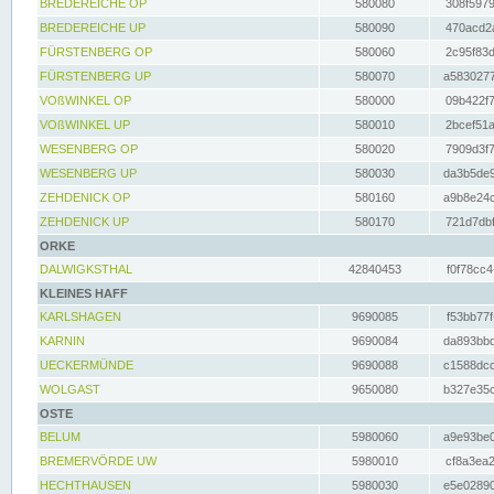
BREDEREICHE OP
580080
308f5979
BREDEREICHE UP
580090
470acd2a
FÜRSTENBERG OP
580060
2c95f83d
FÜRSTENBERG UP
580070
a5830277
VOßWINKEL OP
580000
09b422f7
VOßWINKEL UP
580010
2bcef51a
WESENBERG OP
580020
7909d3f7
WESENBERG UP
580030
da3b5de9
ZEHDENICK OP
580160
a9b8e24c
ZEHDENICK UP
580170
721d7dbf
ORKE
DALWIGKSTHAL
42840453
f0f78cc4
KLEINES HAFF
KARLSHAGEN
9690085
f53bb77f
KARNIN
9690084
da893bbd
UECKERMÜNDE
9690088
c1588dcc
WOLGAST
9650080
b327e35c
OSTE
BELUM
5980060
a9e93be0
BREMERVÖRDE UW
5980010
cf8a3ea2
HECHTHAUSEN
5980030
e5e02890