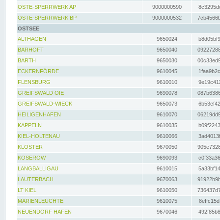
OSTE-SPERRWERK AP
9000000590
8c3295dc
OSTE-SPERRWERK BP
9000000532
7cb4566b
OSTSEE
ALTHAGEN
9650024
b8d05bf9
BARHÖFT
9650040
09227288
BARTH
9650030
00c33ed9
ECKERNFÖRDE
9610045
1faa9b2c
FLENSBURG
9610010
9e19c411
GREIFSWALD OIE
9690078
087b6386
GREIFSWALD-WIECK
9650073
6b53ef42
HEILIGENHAFEN
9610070
06219dd9
KAPPELN
9610035
b09f2243
KIEL-HOLTENAU
9610066
3ad4013f
KLOSTER
9670050
905e7328
KOSEROW
9690093
c0f33a36
LANGBALLIGAU
9610015
5a33bf14
LAUTERBACH
9670063
91922b9b
LT KIEL
9610050
736437d7
MARIENLEUCHTE
9610075
8effc15d
NEUENDORF HAFEN
9670046
492f85b8