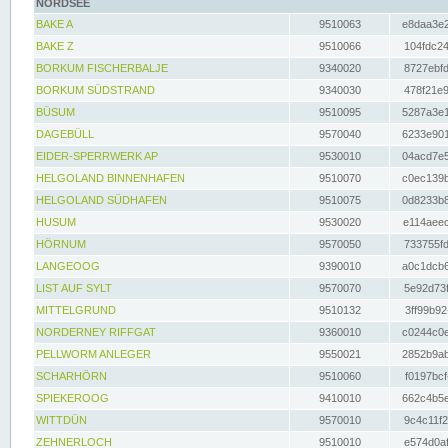
NORDSEE
BAKE A
9510063
e8daa3e2
BAKE Z
9510066
104fdc24
BORKUM FISCHERBALJE
9340020
8727ebfd
BORKUM SÜDSTRAND
9340030
478f21e9
BÜSUM
9510095
5287a3e1
DAGEBÜLL
9570040
6233e901
EIDER-SPERRWERK AP
9530010
04acd7e5
HELGOLAND BINNENHAFEN
9510070
c0ec139b
HELGOLAND SÜDHAFEN
9510075
0d8233b8
HUSUM
9530020
e114aeec
HÖRNUM
9570050
733755fd
LANGEOOG
9390010
a0c1dcb6
LIST AUF SYLT
9570070
5e92d73f
MITTELGRUND
9510132
3ff99b92
NORDERNEY RIFFGAT
9360010
c0244c0e
PELLWORM ANLEGER
9550021
2852b9ab
SCHARHÖRN
9510060
f0197bcf
SPIEKEROOG
9410010
662c4b5e
WITTDÜN
9570010
9c4c11f2
ZEHNERLOCH
9510010
e574d0af