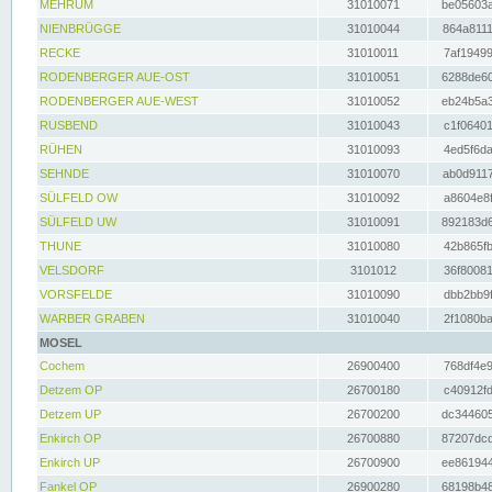
MEHRUM
31010071
be05603a
NIENBRÜGGE
31010044
864a8111
RECKE
31010011
7af19499
RODENBERGER AUE-OST
31010051
6288de60
RODENBERGER AUE-WEST
31010052
eb24b5a3
RUSBEND
31010043
c1f06401
RÜHEN
31010093
4ed5f6da
SEHNDE
31010070
ab0d9117
SÜLFELD OW
31010092
a8604e8f
SÜLFELD UW
31010091
892183d6
THUNE
31010080
42b865fb
VELSDORF
3101012
36f80081
VORSFELDE
31010090
dbb2bb9f
WARBER GRABEN
31010040
2f1080ba
MOSEL
Cochem
26900400
768df4e9
Detzem OP
26700180
c40912fd
Detzem UP
26700200
dc344605
Enkirch OP
26700880
87207dcd
Enkirch UP
26700900
ee861944
Fankel OP
26900280
68198b48