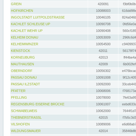
GREIN
420091
f3bf0b0b
HOFKIRCHEN
10088003
616dd98e
INGOLSTADT LUITPOLDSTRASSE
10046105
824a046b
KACHLET SCHLEUSE UP
10090708
0fd56e0a
KACHLET WEHR UP
10090408
560cf185
KELHEIM DONAU
10053009
296fc6d4
KELHEIMWINZER
10054500
c9409937
KIENSTOCK
42011
56178f74
KORNEUBURG
42013
ff44be4a
MAUTHAUSEN
42009
6b002fef
OBERNDORF
10056302
e476bcad
PASSAU DONAU
10091008
9f12c405
PASSAU ILZSTADT
10092000
33ceb441
PFATTER
10068006
f768173a
PFELLING
10078000
7fe63a95
REGENSBURG EISERNE BRÜCKE
10061007
eebd633a
SCHWABELWEIS
10062000
7644f1d7
THEBNERSTRASSL
42015
f7b5c3d3
VILSHOFEN
10089006
e6d68ab7
WILDUNGSMAUER
42014
35846b8b