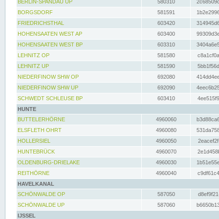
BERLIN-SPANDAU UP
580310
2c68509c
BORGSDORF
581591
1b2e2996
FRIEDRICHSTHAL
603420
314945d6
HOHENSAATEN WEST AP
603400
99309d3e
HOHENSAATEN WEST BP
603310
3404a6e5
LEHNITZ OP
581580
c8a1cf0a
LEHNITZ UP
581590
5bb1f56d
NIEDERFINOW SHW OP
692080
414dd4ee
NIEDERFINOW SHW UP
692090
4eec6b25
SCHWEDT SCHLEUSE BP
603410
4ee515f9
HUNTE
BUTTELERHÖRNE
4960060
b3d88ca6
ELSFLETH OHRT
4960080
531da758
HOLLERSIEL
4960050
2eacef2f
HUNTEBRÜCK
4960070
2e1d458b
OLDENBURG-DRIELAKE
4960030
1b51e55e
REITHÖRNE
4960040
c9df61c4
HAVELKANAL
SCHÖNWALDE OP
587050
d8ef9f21
SCHÖNWALDE UP
587060
b6650b13
IJSSEL