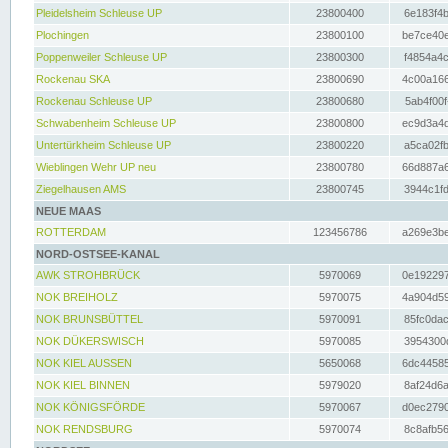
Pleidelsheim Schleuse UP
23800400
6e183f4b
Plochingen
23800100
be7ce40e
Poppenweiler Schleuse UP
23800300
f4854a4c
Rockenau SKA
23800690
4c00a166
Rockenau Schleuse UP
23800680
5ab4f00f
Schwabenheim Schleuse UP
23800800
ec9d3a4d
Untertürkheim Schleuse UP
23800220
a5ca02fb
Wieblingen Wehr UP neu
23800780
66d887a6
Ziegelhausen AMS
23800745
3944c1fd
NEUE MAAS
ROTTERDAM
123456786
a269e3be
NORD-OSTSEE-KANAL
AWK STROHBRÜCK
5970069
0e192297
NOK BREIHOLZ
5970075
4a904d59
NOK BRUNSBÜTTEL
5970091
85fc0dac
NOK DÜKERSWISCH
5970085
3954300d
NOK KIEL AUSSEN
5650068
6dc44585
NOK KIEL BINNEN
5979020
8af24d6a
NOK KÖNIGSFÖRDE
5970067
d0ec2790
NOK RENDSBURG
5970074
8c8afb56