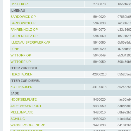
IJSSELKOP
2790070
bbaefa8e
ILMENAU
BARDOWICK OP
5940029
07830b68
BARDOWICK UP
5940030
a238b70f
FAHRENHOLZ OP
5940070
c33c3667
FAHRENHOLZ UP
5940060
bb62b28f
ILMENAU SPERRWERK AP
5940080
6b05e8dc
LÜNE
5940020
d7a8df36
WITTORF OP
5940049
eb3d4195
WITTORF UP
5940050
308c39b6
ITTER ZUR EDER
HERZHAUSEN
42800218
855205e7
ITTER ZUR DIEMEL
KOTTHAUSEN
44100013
36243256
JADE
HOOKSIELPLATE
9430020
fac30fe9
JADE-WESER-PORT
9430050
33bdec83
MELLUMPLATE
9420010
c8b9a2b6
SCHILLIG
9430030
b1cda5a0
WANGEROOGE NORD
9420030
c41d42b1