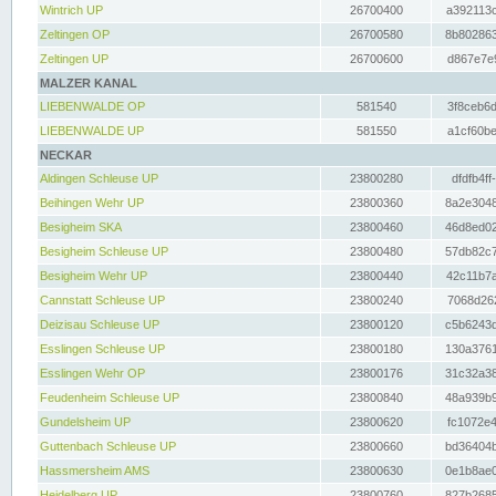
Wintrich UP
26700400
a392113c
Zeltingen OP
26700580
8b802863
Zeltingen UP
26700600
d867e7e9
MALZER KANAL
LIEBENWALDE OP
581540
3f8ceb6d
LIEBENWALDE UP
581550
a1cf60be
NECKAR
Aldingen Schleuse UP
23800280
dfdfb4ff
Beihingen Wehr UP
23800360
8a2e3048
Besigheim SKA
23800460
46d8ed02
Besigheim Schleuse UP
23800480
57db82c7
Besigheim Wehr UP
23800440
42c11b7a
Cannstatt Schleuse UP
23800240
7068d262
Deizisau Schleuse UP
23800120
c5b6243d
Esslingen Schleuse UP
23800180
130a3761
Esslingen Wehr OP
23800176
31c32a38
Feudenheim Schleuse UP
23800840
48a939b9
Gundelsheim UP
23800620
fc1072e4
Guttenbach Schleuse UP
23800660
bd36404b
Hassmersheim AMS
23800630
0e1b8ae0
Heidelberg UP
23800760
827b2685