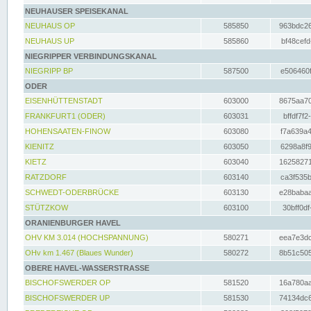
NEUHAUSER SPEISEKANAL
NEUHAUS OP
585850
963bdc26
NEUHAUS UP
585860
bf48cefd
NIEGRIPPER VERBINDUNGSKANAL
NIEGRIPP BP
587500
e506460f
ODER
EISENHÜTTENSTADT
603000
8675aa70
FRANKFURT1 (ODER)
603031
bffdf7f2
HOHENSAATEN-FINOW
603080
f7a639a4
KIENITZ
603050
6298a8f9
KIETZ
603040
16258271
RATZDORF
603140
ca3f535b
SCHWEDT-ODERBRÜCKE
603130
e28babaa
STÜTZKOW
603100
30bff0df
ORANIENBURGER HAVEL
OHV KM 3.014 (HOCHSPANNUNG)
580271
eea7e3dc
OHv km 1.467 (Blaues Wunder)
580272
8b51c505
OBERE HAVEL-WASSERSTRASSE
BISCHOFSWERDER OP
581520
16a780aa
BISCHOFSWERDER UP
581530
74134dc6