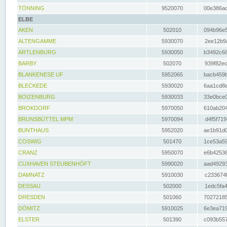
TÖNNING
9520070
00e386ac
ELBE
AKEN
502010
094b96e5
ALTENGAMME
5930070
2ee12b9a
ARTLENBURG
5930050
b3492c68
BARBY
502070
939f82ec
BLANKENESE UF
5952065
bacb459b
BLECKEDE
5930020
6aa1cd8e
BOIZENBURG
5930033
33e0bce0
BROKDORF
5970050
610ab204
BRUNSBÜTTEL MPM
5970094
d4f5f719
BUNTHAUS
5952020
ae1b91d0
COSWIG
501470
1ce53a59
CRANZ
5950070
e6b42536
CUXHAVEN STEUBENHÖFT
5990020
aad49293
DAMNATZ
5910030
c233674f
DESSAU
502000
1edc5fa4
DRESDEN
501060
70272185
DÖMITZ
5910025
6e3ea719
ELSTER
501390
c093b557