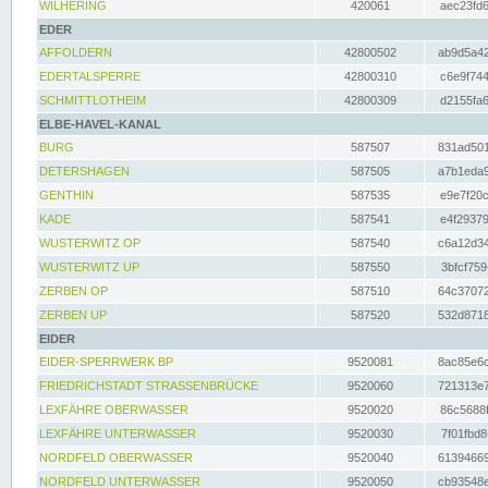
WILHERING
420061
aec23fd6
EDER
AFFOLDERN
42800502
ab9d5a42
EDERTALSPERRE
42800310
c6e9f744
SCHMITTLOTHEIM
42800309
d2155fa6
ELBE-HAVEL-KANAL
BURG
587507
831ad501
DETERSHAGEN
587505
a7b1eda9
GENTHIN
587535
e9e7f20c
KADE
587541
e4f29379
WUSTERWITZ OP
587540
c6a12d34
WUSTERWITZ UP
587550
3bfcf759
ZERBEN OP
587510
64c37072
ZERBEN UP
587520
532d8718
EIDER
EIDER-SPERRWERK BP
9520081
8ac85e6c
FRIEDRICHSTADT STRASSENBRÜCKE
9520060
721313e7
LEXFÄHRE OBERWASSER
9520020
86c5688f
LEXFÄHRE UNTERWASSER
9520030
7f01fbd8
NORDFELD OBERWASSER
9520040
61394669
NORDFELD UNTERWASSER
9520050
cb93548e