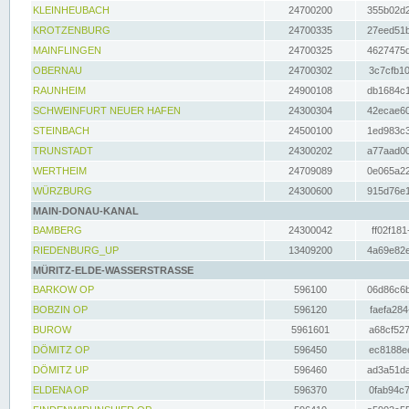
KLEINHEUBACH
24700200
355b02d2
KROTZENBURG
24700335
27eed51b
MAINFLINGEN
24700325
4627475d
OBERNAU
24700302
3c7cfb10
RAUNHEIM
24900108
db1684c1
SCHWEINFURT NEUER HAFEN
24300304
42ecae60
STEINBACH
24500100
1ed983c3
TRUNSTADT
24300202
a77aad00
WERTHEIM
24709089
0e065a22
WÜRZBURG
24300600
915d76e1
MAIN-DONAU-KANAL
BAMBERG
24300042
ff02f181
RIEDENBURG_UP
13409200
4a69e82e
MÜRITZ-ELDE-WASSERSTRASSE
BARKOW OP
596100
06d86c6b
BOBZIN OP
596120
faefa284
BUROW
5961601
a68cf527
DÖMITZ OP
596450
ec8188ee
DÖMITZ UP
596460
ad3a51da
ELDENA OP
596370
0fab94c7