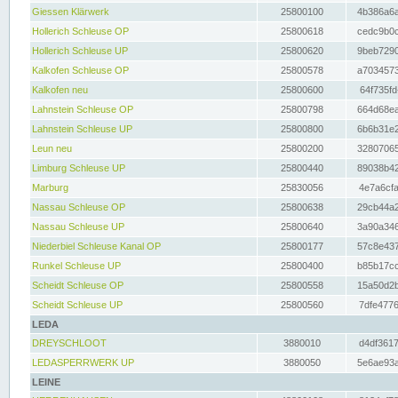
Giessen Klärwerk
25800100
4b386a6a
Hollerich Schleuse OP
25800618
cedc9b0c
Hollerich Schleuse UP
25800620
9beb7290
Kalkofen Schleuse OP
25800578
a7034573
Kalkofen neu
25800600
64f735fd
Lahnstein Schleuse OP
25800798
664d68ea
Lahnstein Schleuse UP
25800800
6b6b31e2
Leun neu
25800200
32807065
Limburg Schleuse UP
25800440
89038b42
Marburg
25830056
4e7a6cfa
Nassau Schleuse OP
25800638
29cb44a2
Nassau Schleuse UP
25800640
3a90a346
Niederbiel Schleuse Kanal OP
25800177
57c8e437
Runkel Schleuse UP
25800400
b85b17cc
Scheidt Schleuse OP
25800558
15a50d2b
Scheidt Schleuse UP
25800560
7dfe4776
LEDA
DREYSCHLOOT
3880010
d4df3617
LEDASPERRWERK UP
3880050
5e6ae93a
LEINE