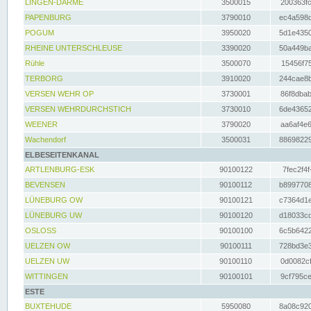
LINGEN-DARME
3500015
200363fc
PAPENBURG
3790010
ec4a598d
POGUM
3950020
5d1e4350
RHEINE UNTERSCHLEUSE
3390020
50a449ba
Rühle
3500070
15456f75
TERBORG
3910020
244cae8b
VERSEN WEHR OP
3730001
86f8dbab
VERSEN WEHRDURCHSTICH
3730010
6de43652
WEENER
3790020
aa6af4e6
Wachendorf
3500031
88698229
ELBESEITENKANAL
ARTLENBURG-ESK
90100122
7fec2f4f
BEVENSEN
90100112
b8997708
LÜNEBURG OW
90100121
c7364d1e
LÜNEBURG UW
90100120
d18033cd
OSLOSS
90100100
6c5b6422
UELZEN OW
90100111
728bd3e3
UELZEN UW
90100110
0d0082cf
WITTINGEN
90100101
9cf795ce
ESTE
BUXTEHUDE
5950080
8a08c920