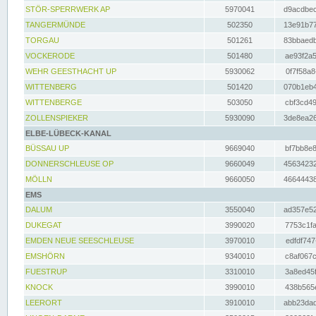
STÖR-SPERRWERK AP
5970041
d9acdbec
TANGERMÜNDE
502350
13e91b77
TORGAU
501261
83bbaedb
VOCKERODE
501480
ae93f2a5
WEHR GEESTHACHT UP
5930062
0f7f58a8
WITTENBERG
501420
070b1eb4
WITTENBERGE
503050
cbf3cd49
ZOLLENSPIEKER
5930090
3de8ea26
ELBE-LÜBECK-KANAL
BÜSSAU UP
9669040
bf7bb8e8
DONNERSCHLEUSE OP
9660049
45634232
MÖLLN
9660050
46644438
EMS
DALUM
3550040
ad357e52
DUKEGAT
3990020
7753c1fa
EMDEN NEUE SEESCHLEUSE
3970010
edfdf747
EMSHÖRN
9340010
c8af067c
FUESTRUP
3310010
3a8ed45f
KNOCK
3990010
438b565e
LEERORT
3910010
abb23dad