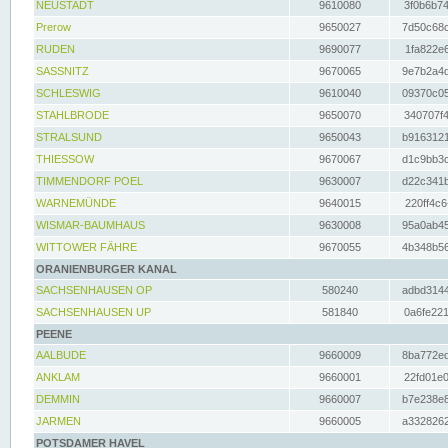
NEUSTADT
9610080
3f0b6b74
Prerow
9650027
7d50c68c
RUDEN
9690077
1fa822e6
SASSNITZ
9670065
9e7b2a4d
SCHLESWIG
9610040
09370c05
STAHLBRODE
9650070
340707f4
STRALSUND
9650043
b9163121
THIESSOW
9670067
d1c9bb3c
TIMMENDORF POEL
9630007
d22c341b
WARNEMÜNDE
9640015
220ff4c6
WISMAR-BAUMHAUS
9630008
95a0ab45
WITTOWER FÄHRE
9670055
4b348b56
ORANIENBURGER KANAL
SACHSENHAUSEN OP
580240
adbd3144
SACHSENHAUSEN UP
581840
0a6fe221
PEENE
AALBUDE
9660009
8ba772ed
ANKLAM
9660001
22fd01e0
DEMMIN
9660007
b7e238e8
JARMEN
9660005
a3328262
POTSDAMER HAVEL