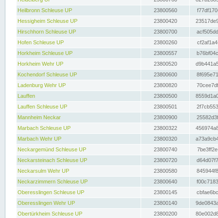
Heilbronn Schleuse UP
23800560
f77df170
Hessigheim Schleuse UP
23800420
23517de9
Hirschhorn Schleuse UP
23800700
acf505dd
Hofen Schleuse UP
23800260
cf2af1a4
Horkheim Schleuse UP
23800557
b76bf04c
Horkheim Wehr UP
23800520
d9b441a5
Kochendorf Schleuse UP
23800600
8f695e71
Ladenburg Wehr UP
23800820
70cee7df
Lauffen
23800500
8559d1a0
Lauffen Schleuse UP
23800501
2f7cb553
Mannheim Neckar
23800900
25582d3f
Marbach Schleuse UP
23800322
456974a8
Marbach Wehr UP
23800320
a73a9cb4
Neckargemünd Schleuse UP
23800740
7be3ff2e
Neckarsteinach Schleuse UP
23800720
d64d07f7
Neckarsulm Wehr UP
23800580
845944f8
Neckarzimmern Schleuse UP
23800640
f00c7183
Oberesslingen Schleuse UP
23800145
cbfae6bc
Oberesslingen Wehr UP
23800140
9de0843a
Obertürkheim Schleuse UP
23800200
80e002d8