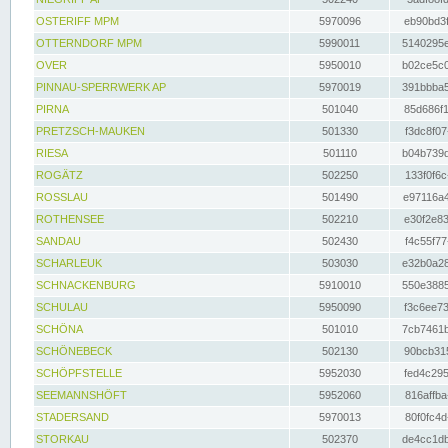
OSTERIFF MPM
5970096
eb90bd3f
OTTERNDORF MPM
5990011
5140295e
OVER
5950010
b02ce5c0
PINNAU-SPERRWERK AP
5970019
391bbba5
PIRNA
501040
85d686f1
PRETZSCH-MAUKEN
501330
f3dc8f07
RIESA
501110
b04b739d
ROGÄTZ
502250
133f0f6c
ROSSLAU
501490
e97116a4
ROTHENSEE
502210
e30f2e83
SANDAU
502430
f4c55f77
SCHARLEUK
503030
e32b0a28
SCHNACKENBURG
5910010
550e3885
SCHULAU
5950090
f3c6ee73
SCHÖNA
501010
7cb7461b
SCHÖNEBECK
502130
90bcb315
SCHÖPFSTELLE
5952030
fed4c295
SEEMANNSHÖFT
5952060
816affba
STADERSAND
5970013
80f0fc4d
STORKAU
502370
de4cc1db