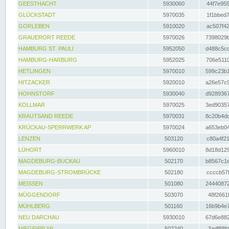
GEESTHACHT
5930060
44f7e955
GLÜCKSTADT
5970035
1f1bbed7
GORLEBEN
5910020
ac507f42
GRAUERORT REEDE
5970026
7398029b
HAMBURG ST. PAULI
5952050
d488c5cc
HAMBURG-HARBURG
5952025
706e5110
HETLINGEN
5970010
599c23b1
HITZACKER
5920010
a26e57c9
HOHNSTORF
5930040
d9289367
KOLLMAR
5970025
3ed90357
KRAUTSAND REEDE
5970031
8c20b4dc
KRÜCKAU-SPERRWERK AP
5970024
a653eb04
LENZEN
503120
c80a4f21
LÜHORT
5960010
8d18d129
MAGDEBURG-BUCKAU
502170
b8567c1e
MAGDEBURG-STROMBRÜCKE
502180
ccccb57f
MEISSEN
501080
24440872
MÜGGENDORF
503070
48f2661f
MÜHLBERG
501160
16b9b4e7
NEU DARCHAU
5930010
67d6e882
NIEGRIPP AP
502240
3adf88fd