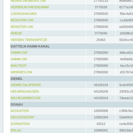
HENRICHENBURG UW
27700133
e6b68bc2
HERBRUM HAFENDAMM
3770030
8177a148
LÜDINGHAUSEN
27800020
f5bc4a51
MÜNSTER OW
27800040
ccd3e8f1
MÜNSTER UW
27800030
ed260406
RHEDE
3770040
16508b11
VERSEN TRENNSPITZE
25463
0024cc40
DATTELN-HAMM-KANAL
HAMM OW
27800060
4dbce62d
HAMM UW
27800080
4ef9dd9c
WALTROP
27800090
facc5c16
WERRIES OW
27800050
d31767ef
DIEMEL
DIEMELTALSPERRE
44100104
5cdc6555
HELMINGHAUSEN
44100206
33092c28
WILHELMSBRÜCKE
44100024
7deedc21
DONAU
ACHLEITEN
10094006
c389c9e2
DEGGENDORF
10081004
53d40547
DÜRNSTEIN
42012
ce4e3050
ERLAU
10096001
99619dc5