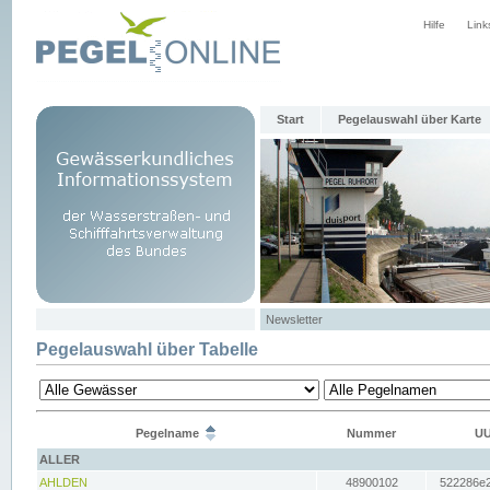
Hilfe
Link
Start
Pegelauswahl über Karte
Newsletter
Pegelauswahl über Tabelle
Pegelname
Nummer
UU
ALLER
AHLDEN
48900102
522286e2