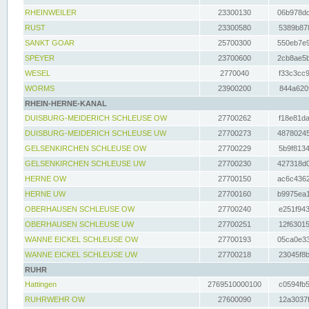
RHEINWEILER
23300130
06b978dd
RUST
23300580
5389b878
SANKT GOAR
25700300
550eb7e9
SPEYER
23700600
2cb8ae5b
WESEL
2770040
f33c3cc9
WORMS
23900200
844a620f
RHEIN-HERNE-KANAL
DUISBURG-MEIDERICH SCHLEUSE OW
27700262
f18e81da
DUISBURG-MEIDERICH SCHLEUSE UW
27700273
48780245
GELSENKIRCHEN SCHLEUSE OW
27700229
5b9f8134
GELSENKIRCHEN SCHLEUSE UW
27700230
427318d0
HERNE OW
27700150
ac6c4362
HERNE UW
27700160
b9975ea1
OBERHAUSEN SCHLEUSE OW
27700240
e251f943
OBERHAUSEN SCHLEUSE UW
27700251
12f63015
WANNE EICKEL SCHLEUSE OW
27700193
05ca0e33
WANNE EICKEL SCHLEUSE UW
27700218
23045f8b
RUHR
Hattingen
2769510000100
c0594fb5
RUHRWEHR OW
27600090
12a3037f