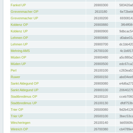
Fankel UP
26900300
583420a8
Grevenmacher OP
2610180
6e72bebf
Grevenmacher UP
26100200
69308142
Koblenz OP
26900880
3f64ff08
Koblenz UP
26900900
9dbcac54
Lehmen OP
26900680
d0abe01a
Lehmen UP
26900700
dc1bb420
Mehring AMS
26700100
4c1b6f17
Müden OP
26900480
a5c880a3
Müden UP
26900500
edc67ca3
Perl
26100100
c263ea53
Ruwer
26500150
abd34ee6
Sankt Aldegund OP
26900080
e4d6a271
Sankt Aldegund UP
26900100
20640279
Stadtbredimus OP
26100110
cceb7060
Stadtbredimus UP
26100130
dfdf753b
Trier OP
26500080
9d2b4126
Trier UP
26500100
3bec53ca
Wincheringen
26100140
bb5560fc
Wintrich OP
26700380
cb4789e4