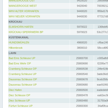
WANGEROOGE OST
9420020
26656fda
WANGEROOGE WEST
9420040
70039212
WHV ALTER VORHAFEN
9440020
f85bd17b
WHV NEUER VORHAFEN
9440030
f77317d9
KRÜCKAU
ELMSHORN HAFEN
5970022
136febf6
KRÜCKAU-SPERRWERK BP
5970023
53c277c3
KÜSTENKANAL
HUNDSMÜHLEN
4960020
cf6ac249
Hilkenbrook
3800010
58ccd6f0
LAHN
Bad Ems Schleuse UP
25800700
c005afb9
Bad Ems Wehr OP
25800690
f2295e77
Cramberg Schleuse OP
25800538
24fe419b
Cramberg Schleuse UP
25800540
3abb36d1
Dausenau Schleuse OP
25800678
9ceb358c
Dausenau Schleuse UP
25800680
eae91991
Diez Hafen
25800500
eadedeb6
Diez Schleuse OP
25800478
ea62ec5f
Diez Schleuse UP
25800480
31750a0f
Fürfurt Schleuse UP
25800300
34af0fca