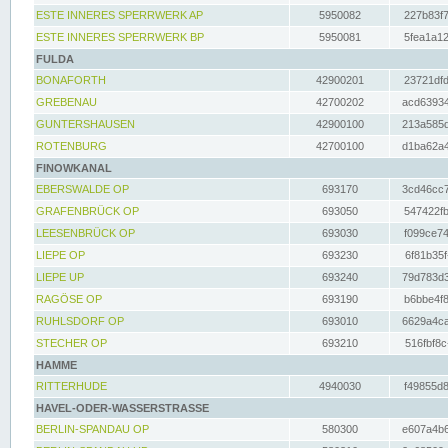
ESTE INNERES SPERRWERK AP
5950082
227b83f7
ESTE INNERES SPERRWERK BP
5950081
5fea1a12
FULDA
BONAFORTH
42900201
23721dfd
GREBENAU
42700202
acd63934
GUNTERSHAUSEN
42900100
213a585d
ROTENBURG
42700100
d1ba62a4
FINOWKANAL
EBERSWALDE OP
693170
3cd46cc7
GRAFENBRÜCK OP
693050
547422fb
LEESENBRÜCK OP
693030
f099ce74
LIEPE OP
693230
6f81b35f
LIEPE UP
693240
79d783d3
RAGÖSE OP
693190
b6bbe4f8
RUHLSDORF OP
693010
6629a4ca
STECHER OP
693210
516fbf8c
HAMME
RITTERHUDE
4940030
f49855d8
HAVEL-ODER-WASSERSTRASSE
BERLIN-SPANDAU OP
580300
e607a4b6