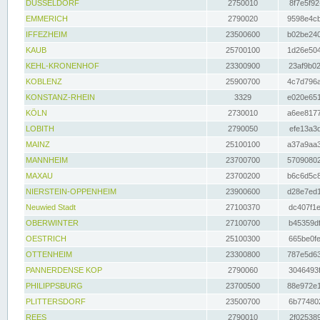
DÜSSELDORF
2750010
8f7e5f92
EMMERICH
2790020
9598e4cb
IFFEZHEIM
23500600
b02be240
KAUB
25700100
1d26e504
KEHL-KRONENHOF
23300900
23af9b02
KOBLENZ
25900700
4c7d796a
KONSTANZ-RHEIN
3329
e020e651
KÖLN
2730010
a6ee8177
LOBITH
2790050
efe13a3d
MAINZ
25100100
a37a9aa3
MANNHEIM
23700700
57090802
MAXAU
23700200
b6c6d5c8
NIERSTEIN-OPPENHEIM
23900600
d28e7ed1
Neuwied Stadt
27100370
dc407f1e
OBERWINTER
27100700
b45359df
OESTRICH
25100300
665be0fe
OTTENHEIM
23300800
787e5d63
PANNERDENSE KOP
2790060
3046493f
PHILIPPSBURG
23700500
88e972e1
PLITTERSDORF
23500700
6b774802
REES
2790010
2f025389