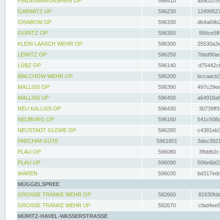
FINDENWIRUNSHIER OP
596410
a5902c55
GARWITZ UP
596230
12499527
GRABOW OP
596330
db4a69b2
GÜRITZ OP
596350
956ce5ff
KLEIN LAASCH WEHR OP
596300
25530a3e
LEWITZ OP
596250
7bbd90ad
LÜBZ OP
596140
d75442cf
MALCHOW WEHR OP
596200
bccaacb3
MALLISS OP
596390
497c29ee
MALLISS UP
596400
a64918a6
NEU KALLISS OP
596430
30739ff3
NEUBURG OP
596160
541c508a
NEUSTADT GLEWE OP
596280
c4381eb3
PARCHIM GÜTE
5961801
3dec3921
PLAU OP
596080
3ffddb2c
PLAU UP
596090
506e6b03
WAREN
596030
bd317edd
MÜGGELSPREE
GROSSE TRÄNKE WEHR OP
582660
81630fdd
GROSSE TRÄNKE WEHR UP
582670
cfad4ee5
MÜRITZ-HAVEL-WASSERSTRASSE