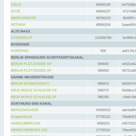
CELLE
48300105
b475386c
EITZE
48900237
47174d8f
MARKLENDORF
48700103
8b4f9f7c
RETHEM
48900204
5aaed954
ALTE MAAS
DORDRECHT
123456785
6c6f84c2
BODENSEE
KONSTANZ
906
aa9179c1
BERLIN-SPANDAUER-SCHIFFFAHRTSKANAL
BERLIN-PLÖTZENSEE OP
586640
ee52ce62
BERLIN-PLÖTZENSEE UP
586650
45721a68
DAHME-WASSERSTRASSE
BERLIN-SCHMÖCKWITZ
586810
6b595707
NEUE MÜHLE SCHLEUSE OP
586270
0e0dbcc9
NEUE MÜHLE SCHLEUSE UP
586280
c9a6c3bf
DORTMUND-EMS-KANAL
BERGESHÖVEDE
34000010
ade3a084
Groppenbruch
27700122
7bbdb421
HASEHUBBRÜCKE
3690010
04572010
HENRICHENBURG OW
27700111
70bee932