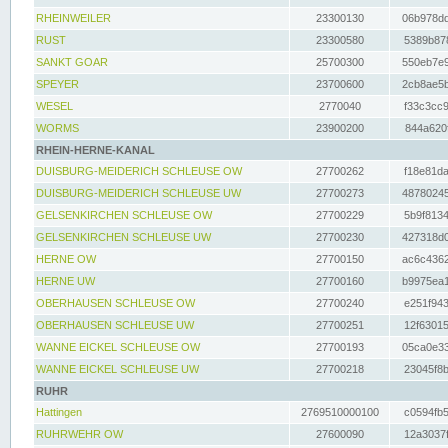
RHEINWEILER
23300130
06b978dd
RUST
23300580
5389b878
SANKT GOAR
25700300
550eb7e9
SPEYER
23700600
2cb8ae5b
WESEL
2770040
f33c3cc9
WORMS
23900200
844a620f
RHEIN-HERNE-KANAL
DUISBURG-MEIDERICH SCHLEUSE OW
27700262
f18e81da
DUISBURG-MEIDERICH SCHLEUSE UW
27700273
48780245
GELSENKIRCHEN SCHLEUSE OW
27700229
5b9f8134
GELSENKIRCHEN SCHLEUSE UW
27700230
427318d0
HERNE OW
27700150
ac6c4362
HERNE UW
27700160
b9975ea1
OBERHAUSEN SCHLEUSE OW
27700240
e251f943
OBERHAUSEN SCHLEUSE UW
27700251
12f63015
WANNE EICKEL SCHLEUSE OW
27700193
05ca0e33
WANNE EICKEL SCHLEUSE UW
27700218
23045f8b
RUHR
Hattingen
2769510000100
c0594fb5
RUHRWEHR OW
27600090
12a3037f