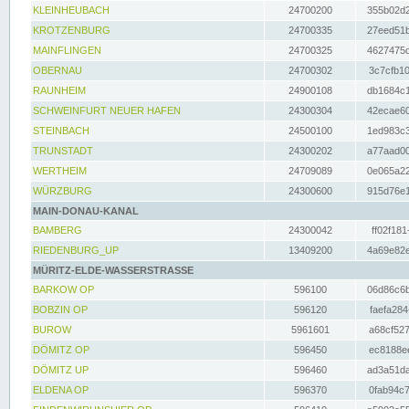
KLEINHEUBACH
24700200
355b02d2
KROTZENBURG
24700335
27eed51b
MAINFLINGEN
24700325
4627475d
OBERNAU
24700302
3c7cfb10
RAUNHEIM
24900108
db1684c1
SCHWEINFURT NEUER HAFEN
24300304
42ecae60
STEINBACH
24500100
1ed983c3
TRUNSTADT
24300202
a77aad00
WERTHEIM
24709089
0e065a22
WÜRZBURG
24300600
915d76e1
MAIN-DONAU-KANAL
BAMBERG
24300042
ff02f181
RIEDENBURG_UP
13409200
4a69e82e
MÜRITZ-ELDE-WASSERSTRASSE
BARKOW OP
596100
06d86c6b
BOBZIN OP
596120
faefa284
BUROW
5961601
a68cf527
DÖMITZ OP
596450
ec8188ee
DÖMITZ UP
596460
ad3a51da
ELDENA OP
596370
0fab94c7