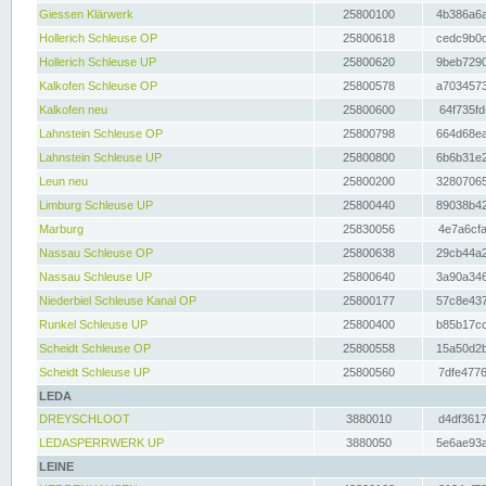
Giessen Klärwerk
25800100
4b386a6a
Hollerich Schleuse OP
25800618
cedc9b0c
Hollerich Schleuse UP
25800620
9beb7290
Kalkofen Schleuse OP
25800578
a7034573
Kalkofen neu
25800600
64f735fd
Lahnstein Schleuse OP
25800798
664d68ea
Lahnstein Schleuse UP
25800800
6b6b31e2
Leun neu
25800200
32807065
Limburg Schleuse UP
25800440
89038b42
Marburg
25830056
4e7a6cfa
Nassau Schleuse OP
25800638
29cb44a2
Nassau Schleuse UP
25800640
3a90a346
Niederbiel Schleuse Kanal OP
25800177
57c8e437
Runkel Schleuse UP
25800400
b85b17cc
Scheidt Schleuse OP
25800558
15a50d2b
Scheidt Schleuse UP
25800560
7dfe4776
LEDA
DREYSCHLOOT
3880010
d4df3617
LEDASPERRWERK UP
3880050
5e6ae93a
LEINE