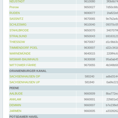
NEUSTADT
9610080
3f0b6b74
Prerow
9650027
7d50c68c
RUDEN
9690077
1fa822e6
SASSNITZ
9670065
9e7b2a4d
SCHLESWIG
9610040
09370c05
STAHLBRODE
9650070
340707f4
STRALSUND
9650043
b9163121
THIESSOW
9670067
d1c9bb3c
TIMMENDORF POEL
9630007
d22c341b
WARNEMÜNDE
9640015
220ff4c6
WISMAR-BAUMHAUS
9630008
95a0ab45
WITTOWER FÄHRE
9670055
4b348b56
ORANIENBURGER KANAL
SACHSENHAUSEN OP
580240
adbd3144
SACHSENHAUSEN UP
581840
0a6fe221
PEENE
AALBUDE
9660009
8ba772ed
ANKLAM
9660001
22fd01e0
DEMMIN
9660007
b7e238e8
JARMEN
9660005
a3328262
POTSDAMER HAVEL