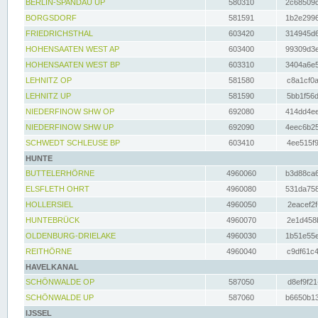
BERLIN-SPANDAU UP
580310
2c68509c
BORGSDORF
581591
1b2e2996
FRIEDRICHSTHAL
603420
314945d6
HOHENSAATEN WEST AP
603400
99309d3e
HOHENSAATEN WEST BP
603310
3404a6e5
LEHNITZ OP
581580
c8a1cf0a
LEHNITZ UP
581590
5bb1f56d
NIEDERFINOW SHW OP
692080
414dd4ee
NIEDERFINOW SHW UP
692090
4eec6b25
SCHWEDT SCHLEUSE BP
603410
4ee515f9
HUNTE
BUTTELERHÖRNE
4960060
b3d88ca6
ELSFLETH OHRT
4960080
531da758
HOLLERSIEL
4960050
2eacef2f
HUNTEBRÜCK
4960070
2e1d458b
OLDENBURG-DRIELAKE
4960030
1b51e55e
REITHÖRNE
4960040
c9df61c4
HAVELKANAL
SCHÖNWALDE OP
587050
d8ef9f21
SCHÖNWALDE UP
587060
b6650b13
IJSSEL