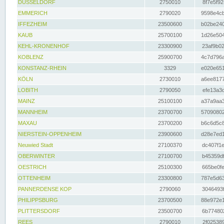
DÜSSELDORF
2750010
8f7e5f92
EMMERICH
2790020
9598e4cb
IFFEZHEIM
23500600
b02be240
KAUB
25700100
1d26e504
KEHL-KRONENHOF
23300900
23af9b02
KOBLENZ
25900700
4c7d796a
KONSTANZ-RHEIN
3329
e020e651
KÖLN
2730010
a6ee8177
LOBITH
2790050
efe13a3d
MAINZ
25100100
a37a9aa3
MANNHEIM
23700700
57090802
MAXAU
23700200
b6c6d5c8
NIERSTEIN-OPPENHEIM
23900600
d28e7ed1
Neuwied Stadt
27100370
dc407f1e
OBERWINTER
27100700
b45359df
OESTRICH
25100300
665be0fe
OTTENHEIM
23300800
787e5d63
PANNERDENSE KOP
2790060
3046493f
PHILIPPSBURG
23700500
88e972e1
PLITTERSDORF
23500700
6b774802
REES
2790010
2f025389