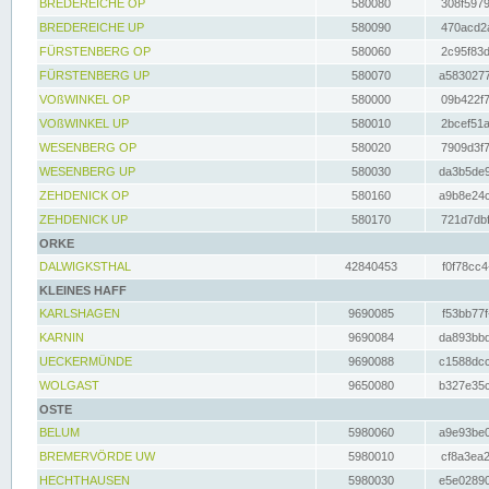
BREDEREICHE OP
580080
308f5979
BREDEREICHE UP
580090
470acd2a
FÜRSTENBERG OP
580060
2c95f83d
FÜRSTENBERG UP
580070
a5830277
VOßWINKEL OP
580000
09b422f7
VOßWINKEL UP
580010
2bcef51a
WESENBERG OP
580020
7909d3f7
WESENBERG UP
580030
da3b5de9
ZEHDENICK OP
580160
a9b8e24c
ZEHDENICK UP
580170
721d7dbf
ORKE
DALWIGKSTHAL
42840453
f0f78cc4
KLEINES HAFF
KARLSHAGEN
9690085
f53bb77f
KARNIN
9690084
da893bbd
UECKERMÜNDE
9690088
c1588dcc
WOLGAST
9650080
b327e35c
OSTE
BELUM
5980060
a9e93be0
BREMERVÖRDE UW
5980010
cf8a3ea2
HECHTHAUSEN
5980030
e5e02890