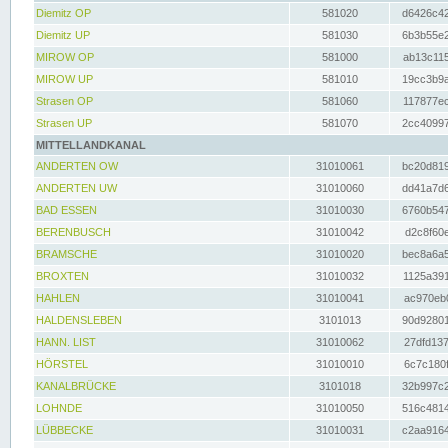
Diemitz OP
581020
d6426c42
Diemitz UP
581030
6b3b55e2
MIROW OP
581000
ab13c115
MIROW UP
581010
19cc3b9a
Strasen OP
581060
117877ec
Strasen UP
581070
2cc40997
MITTELLANDKANAL
ANDERTEN OW
31010061
bc20d819
ANDERTEN UW
31010060
dd41a7d6
BAD ESSEN
31010030
6760b547
BERENBUSCH
31010042
d2c8f60e
BRAMSCHE
31010020
bec8a6a5
BROXTEN
31010032
1125a391
HAHLEN
31010041
ac970eb0
HALDENSLEBEN
3101013
90d92801
HANN. LIST
31010062
27dfd137
HÖRSTEL
31010010
6c7c180f
KANALBRÜCKE
3101018
32b997c2
LOHNDE
31010050
516c4814
LÜBBECKE
31010031
c2aa9164