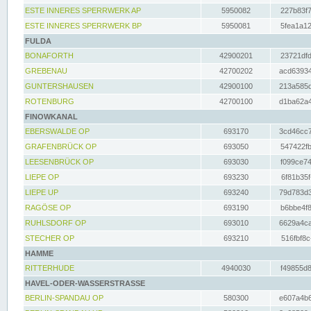
ESTE INNERES SPERRWERK AP
5950082
227b83f7
ESTE INNERES SPERRWERK BP
5950081
5fea1a12
FULDA
BONAFORTH
42900201
23721dfd
GREBENAU
42700202
acd63934
GUNTERSHAUSEN
42900100
213a585d
ROTENBURG
42700100
d1ba62a4
FINOWKANAL
EBERSWALDE OP
693170
3cd46cc7
GRAFENBRÜCK OP
693050
547422fb
LEESENBRÜCK OP
693030
f099ce74
LIEPE OP
693230
6f81b35f
LIEPE UP
693240
79d783d3
RAGÖSE OP
693190
b6bbe4f8
RUHLSDORF OP
693010
6629a4ca
STECHER OP
693210
516fbf8c
HAMME
RITTERHUDE
4940030
f49855d8
HAVEL-ODER-WASSERSTRASSE
BERLIN-SPANDAU OP
580300
e607a4b6