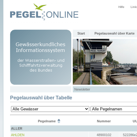
Hilfe
Link
Start
Pegelauswahl über Karte
Newsletter
Pegelauswahl über Tabelle
Pegelname
Nummer
UU
ALLER
AHLDEN
48900102
522286e2