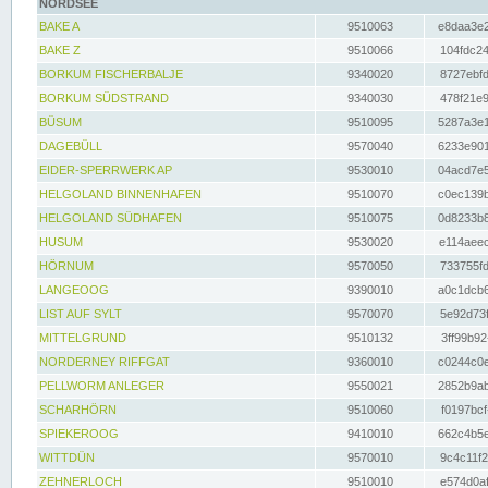
NORDSEE
BAKE A
9510063
e8daa3e2
BAKE Z
9510066
104fdc24
BORKUM FISCHERBALJE
9340020
8727ebfd
BORKUM SÜDSTRAND
9340030
478f21e9
BÜSUM
9510095
5287a3e1
DAGEBÜLL
9570040
6233e901
EIDER-SPERRWERK AP
9530010
04acd7e5
HELGOLAND BINNENHAFEN
9510070
c0ec139b
HELGOLAND SÜDHAFEN
9510075
0d8233b8
HUSUM
9530020
e114aeec
HÖRNUM
9570050
733755fd
LANGEOOG
9390010
a0c1dcb6
LIST AUF SYLT
9570070
5e92d73f
MITTELGRUND
9510132
3ff99b92
NORDERNEY RIFFGAT
9360010
c0244c0e
PELLWORM ANLEGER
9550021
2852b9ab
SCHARHÖRN
9510060
f0197bcf
SPIEKEROOG
9410010
662c4b5e
WITTDÜN
9570010
9c4c11f2
ZEHNERLOCH
9510010
e574d0af