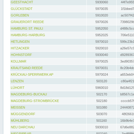
GEESTHACHT
5930060
44f7e955
GLÜCKSTADT
5970035
1f1bbed7
GORLEBEN
5910020
ac507f42
GRAUERORT REEDE
5970026
7398029b
HAMBURG ST. PAULI
5952050
d488c5cc
HAMBURG-HARBURG
5952025
706e5110
HETLINGEN
5970010
599c23b1
HITZACKER
5920010
a26e57c9
HOHNSTORF
5930040
d9289367
KOLLMAR
5970025
3ed90357
KRAUTSAND REEDE
5970031
8c20b4dc
KRÜCKAU-SPERRWERK AP
5970024
a653eb04
LENZEN
503120
c80a4f21
LÜHORT
5960010
8d18d129
MAGDEBURG-BUCKAU
502170
b8567c1e
MAGDEBURG-STROMBRÜCKE
502180
ccccb57f
MEISSEN
501080
24440872
MÜGGENDORF
503070
48f2661f
MÜHLBERG
501160
16b9b4e7
NEU DARCHAU
5930010
67d6e882
NIEGRIPP AP
502240
3adf88fd