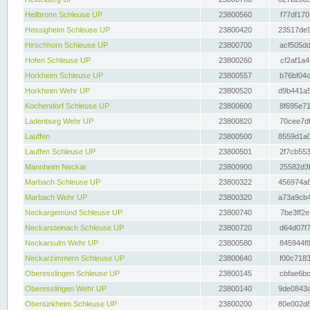
Heilbronn Schleuse UP
23800560
f77df170
Hessigheim Schleuse UP
23800420
23517de9
Hirschhorn Schleuse UP
23800700
acf505dd
Hofen Schleuse UP
23800260
cf2af1a4
Horkheim Schleuse UP
23800557
b76bf04c
Horkheim Wehr UP
23800520
d9b441a5
Kochendorf Schleuse UP
23800600
8f695e71
Ladenburg Wehr UP
23800820
70cee7df
Lauffen
23800500
8559d1a0
Lauffen Schleuse UP
23800501
2f7cb553
Mannheim Neckar
23800900
25582d3f
Marbach Schleuse UP
23800322
456974a8
Marbach Wehr UP
23800320
a73a9cb4
Neckargemünd Schleuse UP
23800740
7be3ff2e
Neckarsteinach Schleuse UP
23800720
d64d07f7
Neckarsulm Wehr UP
23800580
845944f8
Neckarzimmern Schleuse UP
23800640
f00c7183
Oberesslingen Schleuse UP
23800145
cbfae6bc
Oberesslingen Wehr UP
23800140
9de0843a
Obertürkheim Schleuse UP
23800200
80e002d8