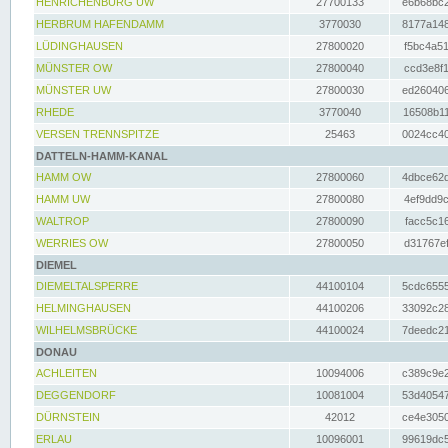
HENRICHENBURG UW
27700133
e6b68bc2
HERBRUM HAFENDAMM
3770030
8177a148
LÜDINGHAUSEN
27800020
f5bc4a51
MÜNSTER OW
27800040
ccd3e8f1
MÜNSTER UW
27800030
ed260406
RHEDE
3770040
16508b11
VERSEN TRENNSPITZE
25463
0024cc40
DATTELN-HAMM-KANAL
HAMM OW
27800060
4dbce62d
HAMM UW
27800080
4ef9dd9c
WALTROP
27800090
facc5c16
WERRIES OW
27800050
d31767ef
DIEMEL
DIEMELTALSPERRE
44100104
5cdc6555
HELMINGHAUSEN
44100206
33092c28
WILHELMSBRÜCKE
44100024
7deedc21
DONAU
ACHLEITEN
10094006
c389c9e2
DEGGENDORF
10081004
53d40547
DÜRNSTEIN
42012
ce4e3050
ERLAU
10096001
99619dc5