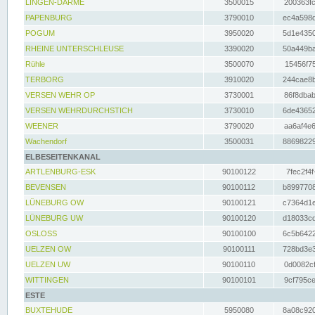
LINGEN-DARME
3500015
200363fc
PAPENBURG
3790010
ec4a598d
POGUM
3950020
5d1e4350
RHEINE UNTERSCHLEUSE
3390020
50a449ba
Rühle
3500070
15456f75
TERBORG
3910020
244cae8b
VERSEN WEHR OP
3730001
86f8dbab
VERSEN WEHRDURCHSTICH
3730010
6de43652
WEENER
3790020
aa6af4e6
Wachendorf
3500031
88698229
ELBESEITENKANAL
ARTLENBURG-ESK
90100122
7fec2f4f
BEVENSEN
90100112
b8997708
LÜNEBURG OW
90100121
c7364d1e
LÜNEBURG UW
90100120
d18033cd
OSLOSS
90100100
6c5b6422
UELZEN OW
90100111
728bd3e3
UELZEN UW
90100110
0d0082cf
WITTINGEN
90100101
9cf795ce
ESTE
BUXTEHUDE
5950080
8a08c920