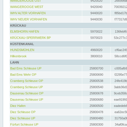
WANGEROOGE OST
9420020
26656fda
WANGEROOGE WEST
9420040
70039212
WHV ALTER VORHAFEN
9440020
f85bd17b
WHV NEUER VORHAFEN
9440030
f77317d9
KRÜCKAU
ELMSHORN HAFEN
5970022
136febf6
KRÜCKAU-SPERRWERK BP
5970023
53c277c3
KÜSTENKANAL
HUNDSMÜHLEN
4960020
cf6ac249
Hilkenbrook
3800010
58ccd6f0
LAHN
Bad Ems Schleuse UP
25800700
c005afb9
Bad Ems Wehr OP
25800690
f2295e77
Cramberg Schleuse OP
25800538
24fe419b
Cramberg Schleuse UP
25800540
3abb36d1
Dausenau Schleuse OP
25800678
9ceb358c
Dausenau Schleuse UP
25800680
eae91991
Diez Hafen
25800500
eadedeb6
Diez Schleuse OP
25800478
ea62ec5f
Diez Schleuse UP
25800480
31750a0f
Fürfurt Schleuse UP
25800300
34af0fca