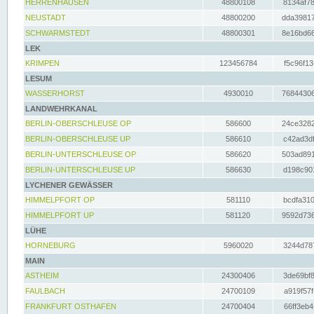
HERRENHAUSEN
48800108
8134af78
NEUSTADT
48800200
dda39817
SCHWARMSTEDT
48800301
8e16bd66
LEK
KRIMPEN
123456784
f5c96f13
LESUM
WASSERHORST
4930010
76844306
LANDWEHRKANAL
BERLIN-OBERSCHLEUSE OP
586600
24ce3282
BERLIN-OBERSCHLEUSE UP
586610
c42ad3df
BERLIN-UNTERSCHLEUSE OP
586620
503ad891
BERLIN-UNTERSCHLEUSE UP
586630
d198c901
LYCHENER GEWÄSSER
HIMMELPFORT OP
581110
bcdfa310
HIMMELPFORT UP
581120
9592d736
LÜHE
HORNEBURG
5960020
3244d787
MAIN
ASTHEIM
24300406
3de69bf8
FAULBACH
24700109
a919f57f
FRANKFURT OSTHAFEN
24700404
66ff3eb4