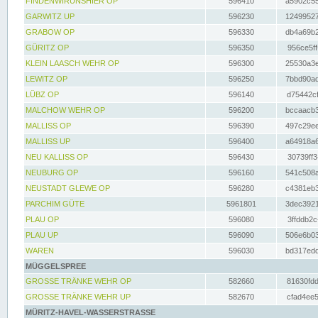
FINDENWIRUNSHIER OP
596410
a5902c55
GARWITZ UP
596230
12499527
GRABOW OP
596330
db4a69b2
GÜRITZ OP
596350
956ce5ff
KLEIN LAASCH WEHR OP
596300
25530a3e
LEWITZ OP
596250
7bbd90ad
LÜBZ OP
596140
d75442cf
MALCHOW WEHR OP
596200
bccaacb3
MALLISS OP
596390
497c29ee
MALLISS UP
596400
a64918a6
NEU KALLISS OP
596430
30739ff3
NEUBURG OP
596160
541c508a
NEUSTADT GLEWE OP
596280
c4381eb3
PARCHIM GÜTE
5961801
3dec3921
PLAU OP
596080
3ffddb2c
PLAU UP
596090
506e6b03
WAREN
596030
bd317edd
MÜGGELSPREE
GROSSE TRÄNKE WEHR OP
582660
81630fdd
GROSSE TRÄNKE WEHR UP
582670
cfad4ee5
MÜRITZ-HAVEL-WASSERSTRASSE