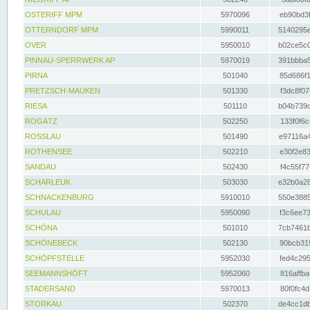
OSTERIFF MPM
5970096
eb90bd3f
OTTERNDORF MPM
5990011
5140295e
OVER
5950010
b02ce5c0
PINNAU-SPERRWERK AP
5970019
391bbba5
PIRNA
501040
85d686f1
PRETZSCH-MAUKEN
501330
f3dc8f07
RIESA
501110
b04b739d
ROGÄTZ
502250
133f0f6c
ROSSLAU
501490
e97116a4
ROTHENSEE
502210
e30f2e83
SANDAU
502430
f4c55f77
SCHARLEUK
503030
e32b0a28
SCHNACKENBURG
5910010
550e3885
SCHULAU
5950090
f3c6ee73
SCHÖNA
501010
7cb7461b
SCHÖNEBECK
502130
90bcb315
SCHÖPFSTELLE
5952030
fed4c295
SEEMANNSHÖFT
5952060
816affba
STADERSAND
5970013
80f0fc4d
STORKAU
502370
de4cc1db