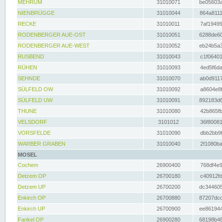
MEHRUM
31010071
be05603a
NIENBRÜGGE
31010044
864a8111
RECKE
31010011
7af19499
RODENBERGER AUE-OST
31010051
6288de60
RODENBERGER AUE-WEST
31010052
eb24b5a3
RUSBEND
31010043
c1f06401
RÜHEN
31010093
4ed5f6da
SEHNDE
31010070
ab0d9117
SÜLFELD OW
31010092
a8604e8f
SÜLFELD UW
31010091
892183d6
THUNE
31010080
42b865fb
VELSDORF
3101012
36f80081
VORSFELDE
31010090
dbb2bb9f
WARBER GRABEN
31010040
2f1080ba
MOSEL
Cochem
26900400
768df4e9
Detzem OP
26700180
c40912fd
Detzem UP
26700200
dc344605
Enkirch OP
26700880
87207dcd
Enkirch UP
26700900
ee861944
Fankel OP
26900280
68198b48