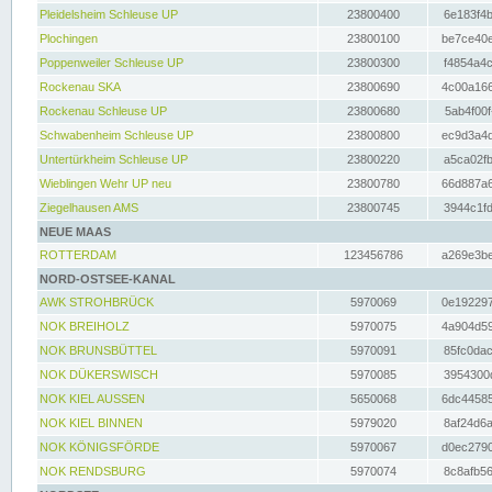
Pleidelsheim Schleuse UP
23800400
6e183f4b
Plochingen
23800100
be7ce40e
Poppenweiler Schleuse UP
23800300
f4854a4c
Rockenau SKA
23800690
4c00a166
Rockenau Schleuse UP
23800680
5ab4f00f
Schwabenheim Schleuse UP
23800800
ec9d3a4d
Untertürkheim Schleuse UP
23800220
a5ca02fb
Wieblingen Wehr UP neu
23800780
66d887a6
Ziegelhausen AMS
23800745
3944c1fd
NEUE MAAS
ROTTERDAM
123456786
a269e3be
NORD-OSTSEE-KANAL
AWK STROHBRÜCK
5970069
0e192297
NOK BREIHOLZ
5970075
4a904d59
NOK BRUNSBÜTTEL
5970091
85fc0dac
NOK DÜKERSWISCH
5970085
3954300d
NOK KIEL AUSSEN
5650068
6dc44585
NOK KIEL BINNEN
5979020
8af24d6a
NOK KÖNIGSFÖRDE
5970067
d0ec2790
NOK RENDSBURG
5970074
8c8afb56