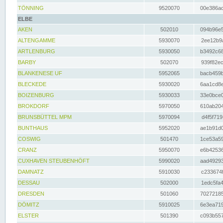
TÖNNING
9520070
00e386ac
ELBE
AKEN
502010
094b96e5
ALTENGAMME
5930070
2ee12b9a
ARTLENBURG
5930050
b3492c68
BARBY
502070
939f82ec
BLANKENESE UF
5952065
bacb459b
BLECKEDE
5930020
6aa1cd8e
BOIZENBURG
5930033
33e0bce0
BROKDORF
5970050
610ab204
BRUNSBÜTTEL MPM
5970094
d4f5f719
BUNTHAUS
5952020
ae1b91d0
COSWIG
501470
1ce53a59
CRANZ
5950070
e6b42536
CUXHAVEN STEUBENHÖFT
5990020
aad49293
DAMNATZ
5910030
c233674f
DESSAU
502000
1edc5fa4
DRESDEN
501060
70272185
DÖMITZ
5910025
6e3ea719
ELSTER
501390
c093b557