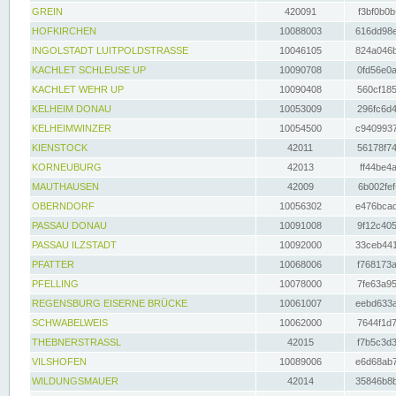
GREIN
420091
f3bf0b0b
HOFKIRCHEN
10088003
616dd98e
INGOLSTADT LUITPOLDSTRASSE
10046105
824a046b
KACHLET SCHLEUSE UP
10090708
0fd56e0a
KACHLET WEHR UP
10090408
560cf185
KELHEIM DONAU
10053009
296fc6d4
KELHEIMWINZER
10054500
c9409937
KIENSTOCK
42011
56178f74
KORNEUBURG
42013
ff44be4a
MAUTHAUSEN
42009
6b002fef
OBERNDORF
10056302
e476bcad
PASSAU DONAU
10091008
9f12c405
PASSAU ILZSTADT
10092000
33ceb441
PFATTER
10068006
f768173a
PFELLING
10078000
7fe63a95
REGENSBURG EISERNE BRÜCKE
10061007
eebd633a
SCHWABELWEIS
10062000
7644f1d7
THEBNERSTRASSL
42015
f7b5c3d3
VILSHOFEN
10089006
e6d68ab7
WILDUNGSMAUER
42014
35846b8b