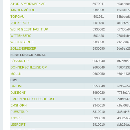
STÖR-SPERRWERK AP
5970041
d9acdbec
TANGERMÜNDE
502350
13e91b77
TORGAU
501261
83bbaedb
VOCKERODE
501480
ae93f2a5
WEHR GEESTHACHT UP
5930062
0f7f58a8
WITTENBERG
501420
070b1eb4
WITTENBERGE
503050
cbf3cd49
ZOLLENSPIEKER
5930090
3de8ea26
ELBE-LÜBECK-KANAL
BÜSSAU UP
9669040
bf7bb8e8
DONNERSCHLEUSE OP
9660049
45634232
MÖLLN
9660050
46644438
EMS
DALUM
3550040
ad357e52
DUKEGAT
3990020
7753c1fa
EMDEN NEUE SEESCHLEUSE
3970010
edfdf747
EMSHÖRN
9340010
c8af067c
FUESTRUP
3310010
3a8ed45f
KNOCK
3990010
438b565e
LEERORT
3910010
abb23dad