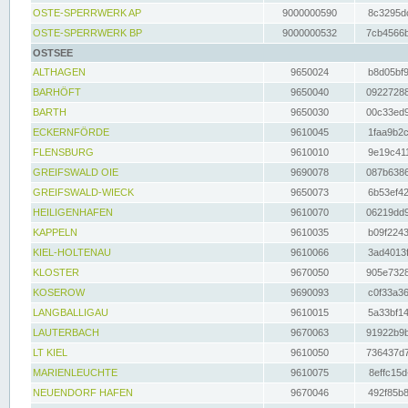
OSTE-SPERRWERK AP
9000000590
8c3295dc
OSTE-SPERRWERK BP
9000000532
7cb4566b
OSTSEE
ALTHAGEN
9650024
b8d05bf9
BARHÖFT
9650040
09227288
BARTH
9650030
00c33ed9
ECKERNFÖRDE
9610045
1faa9b2c
FLENSBURG
9610010
9e19c411
GREIFSWALD OIE
9690078
087b6386
GREIFSWALD-WIECK
9650073
6b53ef42
HEILIGENHAFEN
9610070
06219dd9
KAPPELN
9610035
b09f2243
KIEL-HOLTENAU
9610066
3ad4013f
KLOSTER
9670050
905e7328
KOSEROW
9690093
c0f33a36
LANGBALLIGAU
9610015
5a33bf14
LAUTERBACH
9670063
91922b9b
LT KIEL
9610050
736437d7
MARIENLEUCHTE
9610075
8effc15d
NEUENDORF HAFEN
9670046
492f85b8