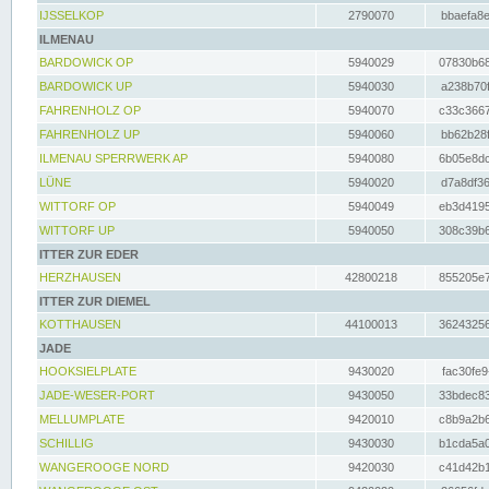
IJSSELKOP
2790070
bbaefa8e
ILMENAU
BARDOWICK OP
5940029
07830b68
BARDOWICK UP
5940030
a238b70f
FAHRENHOLZ OP
5940070
c33c3667
FAHRENHOLZ UP
5940060
bb62b28f
ILMENAU SPERRWERK AP
5940080
6b05e8dc
LÜNE
5940020
d7a8df36
WITTORF OP
5940049
eb3d4195
WITTORF UP
5940050
308c39b6
ITTER ZUR EDER
HERZHAUSEN
42800218
855205e7
ITTER ZUR DIEMEL
KOTTHAUSEN
44100013
36243256
JADE
HOOKSIELPLATE
9430020
fac30fe9
JADE-WESER-PORT
9430050
33bdec83
MELLUMPLATE
9420010
c8b9a2b6
SCHILLIG
9430030
b1cda5a0
WANGEROOGE NORD
9420030
c41d42b1