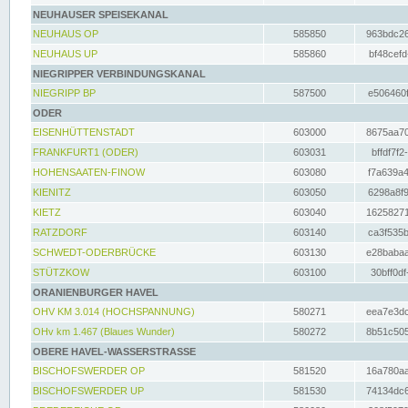
NEUHAUSER SPEISEKANAL
NEUHAUS OP
585850
963bdc26
NEUHAUS UP
585860
bf48cefd
NIEGRIPPER VERBINDUNGSKANAL
NIEGRIPP BP
587500
e506460f
ODER
EISENHÜTTENSTADT
603000
8675aa70
FRANKFURT1 (ODER)
603031
bffdf7f2
HOHENSAATEN-FINOW
603080
f7a639a4
KIENITZ
603050
6298a8f9
KIETZ
603040
16258271
RATZDORF
603140
ca3f535b
SCHWEDT-ODERBRÜCKE
603130
e28babaa
STÜTZKOW
603100
30bff0df
ORANIENBURGER HAVEL
OHV KM 3.014 (HOCHSPANNUNG)
580271
eea7e3dc
OHv km 1.467 (Blaues Wunder)
580272
8b51c505
OBERE HAVEL-WASSERSTRASSE
BISCHOFSWERDER OP
581520
16a780aa
BISCHOFSWERDER UP
581530
74134dc6