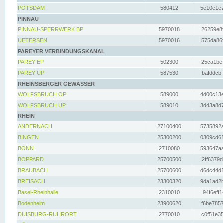
POTSDAM
580412
5e10e1e7
PINNAU
PINNAU-SPERRWERK BP
5970018
26259e8f
UETERSEN
5970016
575da86f
PAREYER VERBINDUNGSKANAL
PAREY EP
502300
25ca1bef
PAREY UP
587530
bafddcbf
RHEINSBERGER GEWÄSSER
WOLFSBRUCH OP
589000
4d00c13e
WOLFSBRUCH UP
589010
3d43a8d7
RHEIN
ANDERNACH
27100400
5735892a
BINGEN
25300200
0309cd61
BONN
2710080
593647aa
BOPPARD
25700500
2ff6379d
BRAUBACH
25700600
d6dc44d1
BREISACH
23300320
9da1ad2b
Basel-Rheinhalle
2310010
94f6eff1
Bodenheim
23900620
f6be7857
DUISBURG-RUHRORT
2770010
c0f51e35