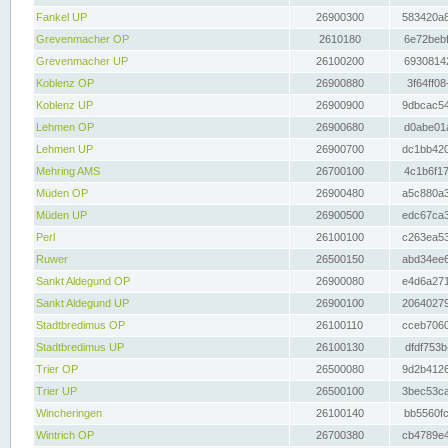
Fankel UP
26900300
583420a8
Grevenmacher OP
2610180
6e72bebf
Grevenmacher UP
26100200
69308142
Koblenz OP
26900880
3f64ff08
Koblenz UP
26900900
9dbcac54
Lehmen OP
26900680
d0abe01a
Lehmen UP
26900700
dc1bb420
Mehring AMS
26700100
4c1b6f17
Müden OP
26900480
a5c880a3
Müden UP
26900500
edc67ca3
Perl
26100100
c263ea53
Ruwer
26500150
abd34ee6
Sankt Aldegund OP
26900080
e4d6a271
Sankt Aldegund UP
26900100
20640279
Stadtbredimus OP
26100110
cceb7060
Stadtbredimus UP
26100130
dfdf753b
Trier OP
26500080
9d2b4126
Trier UP
26500100
3bec53ca
Wincheringen
26100140
bb5560fc
Wintrich OP
26700380
cb4789e4