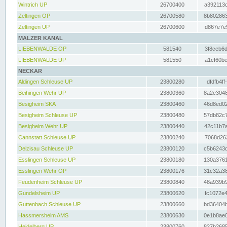
Wintrich UP
26700400
a392113c
Zeltingen OP
26700580
8b802863
Zeltingen UP
26700600
d867e7e9
MALZER KANAL
LIEBENWALDE OP
581540
3f8ceb6d
LIEBENWALDE UP
581550
a1cf60be
NECKAR
Aldingen Schleuse UP
23800280
dfdfb4ff
Beihingen Wehr UP
23800360
8a2e3048
Besigheim SKA
23800460
46d8ed02
Besigheim Schleuse UP
23800480
57db82c7
Besigheim Wehr UP
23800440
42c11b7a
Cannstatt Schleuse UP
23800240
7068d262
Deizisau Schleuse UP
23800120
c5b6243d
Esslingen Schleuse UP
23800180
130a3761
Esslingen Wehr OP
23800176
31c32a38
Feudenheim Schleuse UP
23800840
48a939b9
Gundelsheim UP
23800620
fc1072e4
Guttenbach Schleuse UP
23800660
bd36404b
Hassmersheim AMS
23800630
0e1b8ae0
Heidelberg UP
23800760
827b2685