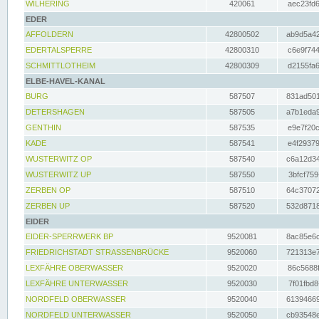
WILHERING
420061
aec23fd6
EDER
AFFOLDERN
42800502
ab9d5a42
EDERTALSPERRE
42800310
c6e9f744
SCHMITTLOTHEIM
42800309
d2155fa6
ELBE-HAVEL-KANAL
BURG
587507
831ad501
DETERSHAGEN
587505
a7b1eda9
GENTHIN
587535
e9e7f20c
KADE
587541
e4f29379
WUSTERWITZ OP
587540
c6a12d34
WUSTERWITZ UP
587550
3bfcf759
ZERBEN OP
587510
64c37072
ZERBEN UP
587520
532d8718
EIDER
EIDER-SPERRWERK BP
9520081
8ac85e6c
FRIEDRICHSTADT STRASSENBRÜCKE
9520060
721313e7
LEXFÄHRE OBERWASSER
9520020
86c5688f
LEXFÄHRE UNTERWASSER
9520030
7f01fbd8
NORDFELD OBERWASSER
9520040
61394669
NORDFELD UNTERWASSER
9520050
cb93548e