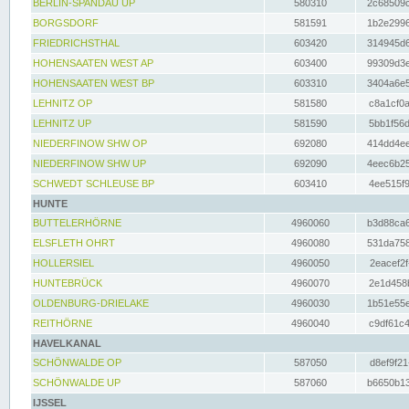
BERLIN-SPANDAU UP
580310
2c68509c
BORGSDORF
581591
1b2e2996
FRIEDRICHSTHAL
603420
314945d6
HOHENSAATEN WEST AP
603400
99309d3e
HOHENSAATEN WEST BP
603310
3404a6e5
LEHNITZ OP
581580
c8a1cf0a
LEHNITZ UP
581590
5bb1f56d
NIEDERFINOW SHW OP
692080
414dd4ee
NIEDERFINOW SHW UP
692090
4eec6b25
SCHWEDT SCHLEUSE BP
603410
4ee515f9
HUNTE
BUTTELERHÖRNE
4960060
b3d88ca6
ELSFLETH OHRT
4960080
531da758
HOLLERSIEL
4960050
2eacef2f
HUNTEBRÜCK
4960070
2e1d458b
OLDENBURG-DRIELAKE
4960030
1b51e55e
REITHÖRNE
4960040
c9df61c4
HAVELKANAL
SCHÖNWALDE OP
587050
d8ef9f21
SCHÖNWALDE UP
587060
b6650b13
IJSSEL