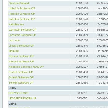
Giessen Klärwerk
25800100
4b386a6a
Hollerich Schleuse OP
25800618
cedc9b0c
Hollerich Schleuse UP
25800620
9beb7290
Kalkofen Schleuse OP
25800578
a7034573
Kalkofen neu
25800600
64f735fd
Lahnstein Schleuse OP
25800798
664d68ea
Lahnstein Schleuse UP
25800800
6b6b31e2
Leun neu
25800200
32807065
Limburg Schleuse UP
25800440
89038b42
Marburg
25830056
4e7a6cfa
Nassau Schleuse OP
25800638
29cb44a2
Nassau Schleuse UP
25800640
3a90a346
Niederbiel Schleuse Kanal OP
25800177
57c8e437
Runkel Schleuse UP
25800400
b85b17cc
Scheidt Schleuse OP
25800558
15a50d2b
Scheidt Schleuse UP
25800560
7dfe4776
LEDA
DREYSCHLOOT
3880010
d4df3617
LEDASPERRWERK UP
3880050
5e6ae93a
LEINE