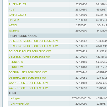
RHEINWEILER
23300130
06b978dd
RUST
23300580
5389b878
SANKT GOAR
25700300
550eb7e9
SPEYER
23700600
2cb8ae5b
WESEL
2770040
f33c3cc9
WORMS
23900200
844a620f
RHEIN-HERNE-KANAL
DUISBURG-MEIDERICH SCHLEUSE OW
27700262
f18e81da
DUISBURG-MEIDERICH SCHLEUSE UW
27700273
48780245
GELSENKIRCHEN SCHLEUSE OW
27700229
5b9f8134
GELSENKIRCHEN SCHLEUSE UW
27700230
427318d0
HERNE OW
27700150
ac6c4362
HERNE UW
27700160
b9975ea1
OBERHAUSEN SCHLEUSE OW
27700240
e251f943
OBERHAUSEN SCHLEUSE UW
27700251
12f63015
WANNE EICKEL SCHLEUSE OW
27700193
05ca0e33
WANNE EICKEL SCHLEUSE UW
27700218
23045f8b
RUHR
Hattingen
2769510000100
c0594fb5
RUHRWEHR OW
27600090
12a3037f