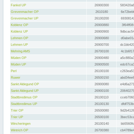
Fankel UP
26900300
583420a8
Grevenmacher OP
2610180
6e72bebf
Grevenmacher UP
26100200
69308142
Koblenz OP
26900880
3f64ff08
Koblenz UP
26900900
9dbcac54
Lehmen OP
26900680
d0abe01a
Lehmen UP
26900700
dc1bb420
Mehring AMS
26700100
4c1b6f17
Müden OP
26900480
a5c880a3
Müden UP
26900500
edc67ca3
Perl
26100100
c263ea53
Ruwer
26500150
abd34ee6
Sankt Aldegund OP
26900080
e4d6a271
Sankt Aldegund UP
26900100
20640279
Stadtbredimus OP
26100110
cceb7060
Stadtbredimus UP
26100130
dfdf753b
Trier OP
26500080
9d2b4126
Trier UP
26500100
3bec53ca
Wincheringen
26100140
bb5560fc
Wintrich OP
26700380
cb4789e4