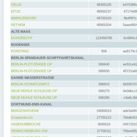
CELLE
48300105
b475386c
EITZE
48900237
47174d8f
MARKLENDORF
48700103
8b4f9f7c
RETHEM
48900204
5aaed954
ALTE MAAS
DORDRECHT
123456785
6c6f84c2
BODENSEE
KONSTANZ
906
aa9179c1
BERLIN-SPANDAUER-SCHIFFFAHRTSKANAL
BERLIN-PLÖTZENSEE OP
586640
ee52ce62
BERLIN-PLÖTZENSEE UP
586650
45721a68
DAHME-WASSERSTRASSE
BERLIN-SCHMÖCKWITZ
586810
6b595707
NEUE MÜHLE SCHLEUSE OP
586270
0e0dbcc9
NEUE MÜHLE SCHLEUSE UP
586280
c9a6c3bf
DORTMUND-EMS-KANAL
BERGESHÖVEDE
34000010
ade3a084
Groppenbruch
27700122
7bbdb421
HASEHUBBRÜCKE
3690010
04572010
HENRICHENBURG OW
27700111
70bee932