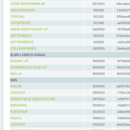
STÖR-SPERRWERK AP
5970041
d9acdbec
TANGERMÜNDE
502350
13e91b77
TORGAU
501261
83bbaedb
VOCKERODE
501480
ae93f2a5
WEHR GEESTHACHT UP
5930062
0f7f58a8
WITTENBERG
501420
070b1eb4
WITTENBERGE
503050
cbf3cd49
ZOLLENSPIEKER
5930090
3de8ea26
ELBE-LÜBECK-KANAL
BÜSSAU UP
9669040
bf7bb8e8
DONNERSCHLEUSE OP
9660049
45634232
MÖLLN
9660050
46644438
EMS
DALUM
3550040
ad357e52
DUKEGAT
3990020
7753c1fa
EMDEN NEUE SEESCHLEUSE
3970010
edfdf747
EMSHÖRN
9340010
c8af067c
FUESTRUP
3310010
3a8ed45f
KNOCK
3990010
438b565e
LEERORT
3910010
abb23dad