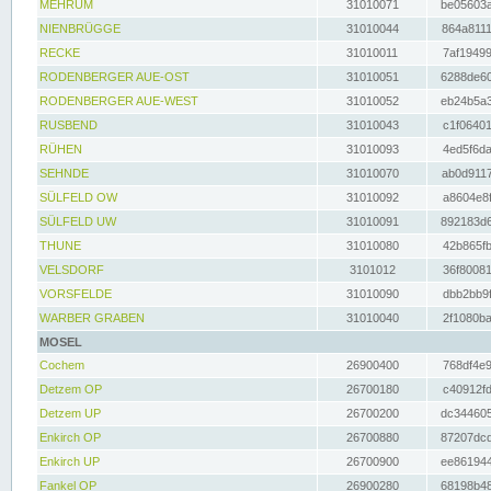
MEHRUM
31010071
be05603a
NIENBRÜGGE
31010044
864a8111
RECKE
31010011
7af19499
RODENBERGER AUE-OST
31010051
6288de60
RODENBERGER AUE-WEST
31010052
eb24b5a3
RUSBEND
31010043
c1f06401
RÜHEN
31010093
4ed5f6da
SEHNDE
31010070
ab0d9117
SÜLFELD OW
31010092
a8604e8f
SÜLFELD UW
31010091
892183d6
THUNE
31010080
42b865fb
VELSDORF
3101012
36f80081
VORSFELDE
31010090
dbb2bb9f
WARBER GRABEN
31010040
2f1080ba
MOSEL
Cochem
26900400
768df4e9
Detzem OP
26700180
c40912fd
Detzem UP
26700200
dc344605
Enkirch OP
26700880
87207dcd
Enkirch UP
26700900
ee861944
Fankel OP
26900280
68198b48