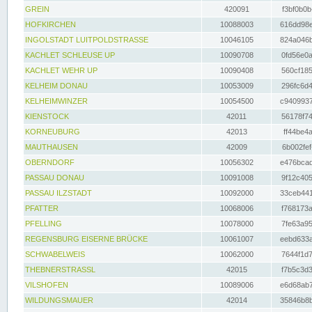
GREIN
420091
f3bf0b0b
HOFKIRCHEN
10088003
616dd98e
INGOLSTADT LUITPOLDSTRASSE
10046105
824a046b
KACHLET SCHLEUSE UP
10090708
0fd56e0a
KACHLET WEHR UP
10090408
560cf185
KELHEIM DONAU
10053009
296fc6d4
KELHEIMWINZER
10054500
c9409937
KIENSTOCK
42011
56178f74
KORNEUBURG
42013
ff44be4a
MAUTHAUSEN
42009
6b002fef
OBERNDORF
10056302
e476bcad
PASSAU DONAU
10091008
9f12c405
PASSAU ILZSTADT
10092000
33ceb441
PFATTER
10068006
f768173a
PFELLING
10078000
7fe63a95
REGENSBURG EISERNE BRÜCKE
10061007
eebd633a
SCHWABELWEIS
10062000
7644f1d7
THEBNERSTRASSL
42015
f7b5c3d3
VILSHOFEN
10089006
e6d68ab7
WILDUNGSMAUER
42014
35846b8b