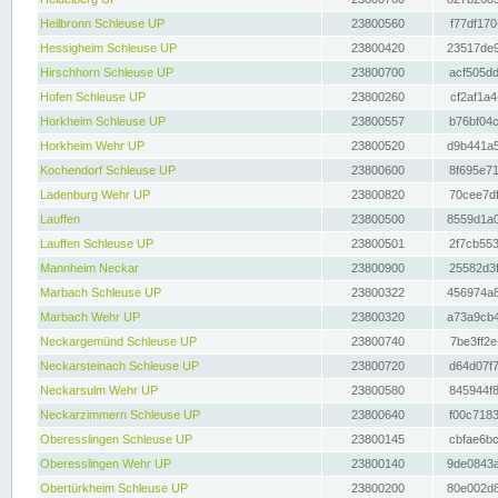
Heilbronn Schleuse UP
23800560
f77df170
Hessigheim Schleuse UP
23800420
23517de9
Hirschhorn Schleuse UP
23800700
acf505dd
Hofen Schleuse UP
23800260
cf2af1a4
Horkheim Schleuse UP
23800557
b76bf04c
Horkheim Wehr UP
23800520
d9b441a5
Kochendorf Schleuse UP
23800600
8f695e71
Ladenburg Wehr UP
23800820
70cee7df
Lauffen
23800500
8559d1a0
Lauffen Schleuse UP
23800501
2f7cb553
Mannheim Neckar
23800900
25582d3f
Marbach Schleuse UP
23800322
456974a8
Marbach Wehr UP
23800320
a73a9cb4
Neckargemünd Schleuse UP
23800740
7be3ff2e
Neckarsteinach Schleuse UP
23800720
d64d07f7
Neckarsulm Wehr UP
23800580
845944f8
Neckarzimmern Schleuse UP
23800640
f00c7183
Oberesslingen Schleuse UP
23800145
cbfae6bc
Oberesslingen Wehr UP
23800140
9de0843a
Obertürkheim Schleuse UP
23800200
80e002d8