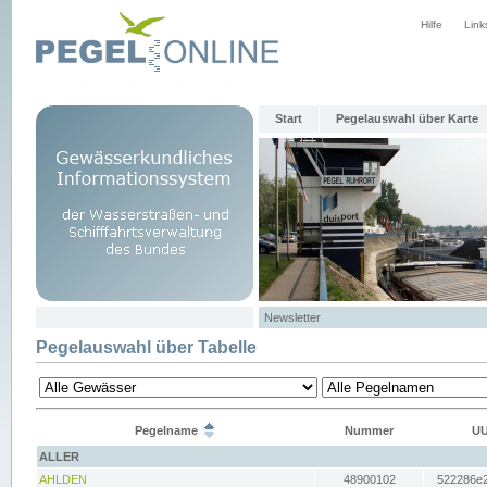
Hilfe
Link
Start
Pegelauswahl über Karte
Newsletter
Pegelauswahl über Tabelle
Pegelname
Nummer
UU
ALLER
AHLDEN
48900102
522286e2