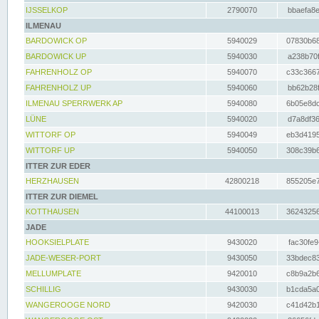
IJSSELKOP
2790070
bbaefa8e
ILMENAU
BARDOWICK OP
5940029
07830b68
BARDOWICK UP
5940030
a238b70f
FAHRENHOLZ OP
5940070
c33c3667
FAHRENHOLZ UP
5940060
bb62b28f
ILMENAU SPERRWERK AP
5940080
6b05e8dc
LÜNE
5940020
d7a8df36
WITTORF OP
5940049
eb3d4195
WITTORF UP
5940050
308c39b6
ITTER ZUR EDER
HERZHAUSEN
42800218
855205e7
ITTER ZUR DIEMEL
KOTTHAUSEN
44100013
36243256
JADE
HOOKSIELPLATE
9430020
fac30fe9
JADE-WESER-PORT
9430050
33bdec83
MELLUMPLATE
9420010
c8b9a2b6
SCHILLIG
9430030
b1cda5a0
WANGEROOGE NORD
9420030
c41d42b1