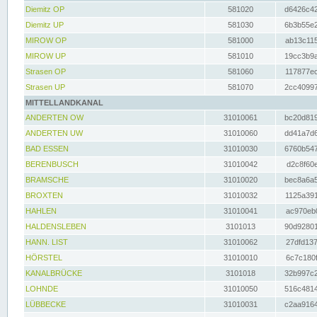
Diemitz OP
581020
d6426c42
Diemitz UP
581030
6b3b55e2
MIROW OP
581000
ab13c115
MIROW UP
581010
19cc3b9a
Strasen OP
581060
117877ec
Strasen UP
581070
2cc40997
MITTELLANDKANAL
ANDERTEN OW
31010061
bc20d819
ANDERTEN UW
31010060
dd41a7d6
BAD ESSEN
31010030
6760b547
BERENBUSCH
31010042
d2c8f60e
BRAMSCHE
31010020
bec8a6a5
BROXTEN
31010032
1125a391
HAHLEN
31010041
ac970eb0
HALDENSLEBEN
3101013
90d92801
HANN. LIST
31010062
27dfd137
HÖRSTEL
31010010
6c7c180f
KANALBRÜCKE
3101018
32b997c2
LOHNDE
31010050
516c4814
LÜBBECKE
31010031
c2aa9164