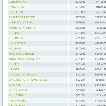
GEESTHACHT
5930060
44f7e955
GLÜCKSTADT
5970035
1f1bbed7
GORLEBEN
5910020
ac507f42
GRAUERORT REEDE
5970026
7398029b
HAMBURG ST. PAULI
5952050
d488c5cc
HAMBURG-HARBURG
5952025
706e5110
HETLINGEN
5970010
599c23b1
HITZACKER
5920010
a26e57c9
HOHNSTORF
5930040
d9289367
KOLLMAR
5970025
3ed90357
KRAUTSAND REEDE
5970031
8c20b4dc
KRÜCKAU-SPERRWERK AP
5970024
a653eb04
LENZEN
503120
c80a4f21
LÜHORT
5960010
8d18d129
MAGDEBURG-BUCKAU
502170
b8567c1e
MAGDEBURG-STROMBRÜCKE
502180
ccccb57f
MEISSEN
501080
24440872
MÜGGENDORF
503070
48f2661f
MÜHLBERG
501160
16b9b4e7
NEU DARCHAU
5930010
67d6e882
NIEGRIPP AP
502240
3adf88fd