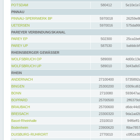
POTSDAM
580412
5e10e1e7
PINNAU
PINNAU-SPERRWERK BP
5970018
26259e8f
UETERSEN
5970016
575da86f
PAREYER VERBINDUNGSKANAL
PAREY EP
502300
25ca1bef
PAREY UP
587530
bafddcbf
RHEINSBERGER GEWÄSSER
WOLFSBRUCH OP
589000
4d00c13e
WOLFSBRUCH UP
589010
3d43a8d7
RHEIN
ANDERNACH
27100400
5735892a
BINGEN
25300200
0309cd61
BONN
2710080
593647aa
BOPPARD
25700500
2ff6379d
BRAUBACH
25700600
d6dc44d1
BREISACH
23300320
9da1ad2b
Basel-Rheinhalle
2310010
94f6eff1
Bodenheim
23900620
f6be7857
DUISBURG-RUHRORT
2770010
c0f51e35