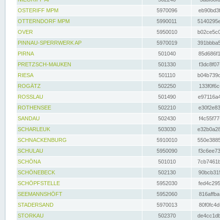
OSTERIFF MPM
5970096
eb90bd3f
OTTERNDORF MPM
5990011
5140295e
OVER
5950010
b02ce5c0
PINNAU-SPERRWERK AP
5970019
391bbba5
PIRNA
501040
85d686f1
PRETZSCH-MAUKEN
501330
f3dc8f07
RIESA
501110
b04b739d
ROGÄTZ
502250
133f0f6c
ROSSLAU
501490
e97116a4
ROTHENSEE
502210
e30f2e83
SANDAU
502430
f4c55f77
SCHARLEUK
503030
e32b0a28
SCHNACKENBURG
5910010
550e3885
SCHULAU
5950090
f3c6ee73
SCHÖNA
501010
7cb7461b
SCHÖNEBECK
502130
90bcb315
SCHÖPFSTELLE
5952030
fed4c295
SEEMANNSHÖFT
5952060
816affba
STADERSAND
5970013
80f0fc4d
STORKAU
502370
de4cc1db