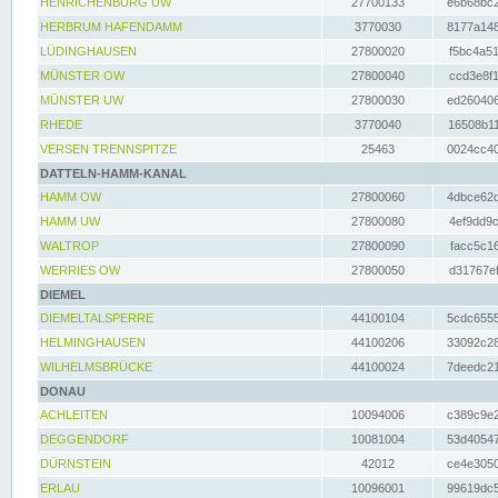
HENRICHENBURG UW
27700133
e6b68bc2
HERBRUM HAFENDAMM
3770030
8177a148
LÜDINGHAUSEN
27800020
f5bc4a51
MÜNSTER OW
27800040
ccd3e8f1
MÜNSTER UW
27800030
ed260406
RHEDE
3770040
16508b11
VERSEN TRENNSPITZE
25463
0024cc40
DATTELN-HAMM-KANAL
HAMM OW
27800060
4dbce62d
HAMM UW
27800080
4ef9dd9c
WALTROP
27800090
facc5c16
WERRIES OW
27800050
d31767ef
DIEMEL
DIEMELTALSPERRE
44100104
5cdc6555
HELMINGHAUSEN
44100206
33092c28
WILHELMSBRÜCKE
44100024
7deedc21
DONAU
ACHLEITEN
10094006
c389c9e2
DEGGENDORF
10081004
53d40547
DÜRNSTEIN
42012
ce4e3050
ERLAU
10096001
99619dc5