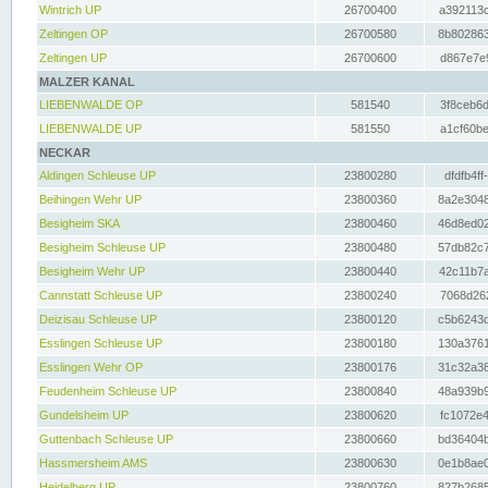
Wintrich UP
26700400
a392113c
Zeltingen OP
26700580
8b802863
Zeltingen UP
26700600
d867e7e9
MALZER KANAL
LIEBENWALDE OP
581540
3f8ceb6d
LIEBENWALDE UP
581550
a1cf60be
NECKAR
Aldingen Schleuse UP
23800280
dfdfb4ff
Beihingen Wehr UP
23800360
8a2e3048
Besigheim SKA
23800460
46d8ed02
Besigheim Schleuse UP
23800480
57db82c7
Besigheim Wehr UP
23800440
42c11b7a
Cannstatt Schleuse UP
23800240
7068d262
Deizisau Schleuse UP
23800120
c5b6243d
Esslingen Schleuse UP
23800180
130a3761
Esslingen Wehr OP
23800176
31c32a38
Feudenheim Schleuse UP
23800840
48a939b9
Gundelsheim UP
23800620
fc1072e4
Guttenbach Schleuse UP
23800660
bd36404b
Hassmersheim AMS
23800630
0e1b8ae0
Heidelberg UP
23800760
827b2685