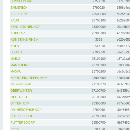
DÜSSELDORF
2750010
8f7e5f92
EMMERICH
2790020
9598e4cb
IFFEZHEIM
23500600
b02be240
KAUB
25700100
1d26e504
KEHL-KRONENHOF
23300900
23af9b02
KOBLENZ
25900700
4c7d796a
KONSTANZ-RHEIN
3329
e020e651
KÖLN
2730010
a6ee8177
LOBITH
2790050
efe13a3d
MAINZ
25100100
a37a9aa3
MANNHEIM
23700700
57090802
MAXAU
23700200
b6c6d5c8
NIERSTEIN-OPPENHEIM
23900600
d28e7ed1
Neuwied Stadt
27100370
dc407f1e
OBERWINTER
27100700
b45359df
OESTRICH
25100300
665be0fe
OTTENHEIM
23300800
787e5d63
PANNERDENSE KOP
2790060
3046493f
PHILIPPSBURG
23700500
88e972e1
PLITTERSDORF
23500700
6b774802
REES
2790010
2f025389