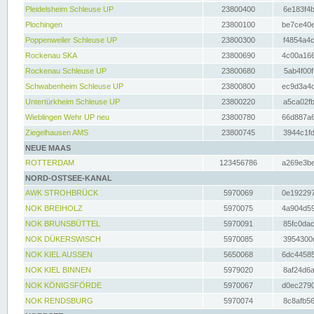
Pleidelsheim Schleuse UP
23800400
6e183f4b
Plochingen
23800100
be7ce40e
Poppenweiler Schleuse UP
23800300
f4854a4c
Rockenau SKA
23800690
4c00a166
Rockenau Schleuse UP
23800680
5ab4f00f
Schwabenheim Schleuse UP
23800800
ec9d3a4d
Untertürkheim Schleuse UP
23800220
a5ca02fb
Wieblingen Wehr UP neu
23800780
66d887a6
Ziegelhausen AMS
23800745
3944c1fd
NEUE MAAS
ROTTERDAM
123456786
a269e3be
NORD-OSTSEE-KANAL
AWK STROHBRÜCK
5970069
0e192297
NOK BREIHOLZ
5970075
4a904d59
NOK BRUNSBÜTTEL
5970091
85fc0dac
NOK DÜKERSWISCH
5970085
3954300d
NOK KIEL AUSSEN
5650068
6dc44585
NOK KIEL BINNEN
5979020
8af24d6a
NOK KÖNIGSFÖRDE
5970067
d0ec2790
NOK RENDSBURG
5970074
8c8afb56