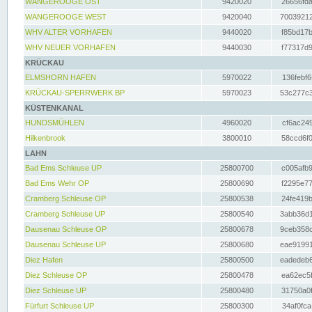
WANGEROOGE OST
9420020
26656fda
WANGEROOGE WEST
9420040
70039212
WHV ALTER VORHAFEN
9440020
f85bd17b
WHV NEUER VORHAFEN
9440030
f77317d9
KRÜCKAU
ELMSHORN HAFEN
5970022
136febf6
KRÜCKAU-SPERRWERK BP
5970023
53c277c3
KÜSTENKANAL
HUNDSMÜHLEN
4960020
cf6ac249
Hilkenbrook
3800010
58ccd6f0
LAHN
Bad Ems Schleuse UP
25800700
c005afb9
Bad Ems Wehr OP
25800690
f2295e77
Cramberg Schleuse OP
25800538
24fe419b
Cramberg Schleuse UP
25800540
3abb36d1
Dausenau Schleuse OP
25800678
9ceb358c
Dausenau Schleuse UP
25800680
eae91991
Diez Hafen
25800500
eadedeb6
Diez Schleuse OP
25800478
ea62ec5f
Diez Schleuse UP
25800480
31750a0f
Fürfurt Schleuse UP
25800300
34af0fca