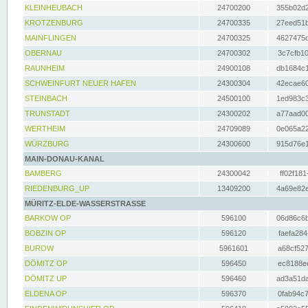
KLEINHEUBACH
24700200
355b02d2
KROTZENBURG
24700335
27eed51b
MAINFLINGEN
24700325
4627475d
OBERNAU
24700302
3c7cfb10
RAUNHEIM
24900108
db1684c1
SCHWEINFURT NEUER HAFEN
24300304
42ecae60
STEINBACH
24500100
1ed983c3
TRUNSTADT
24300202
a77aad00
WERTHEIM
24709089
0e065a22
WÜRZBURG
24300600
915d76e1
MAIN-DONAU-KANAL
BAMBERG
24300042
ff02f181
RIEDENBURG_UP
13409200
4a69e82e
MÜRITZ-ELDE-WASSERSTRASSE
BARKOW OP
596100
06d86c6b
BOBZIN OP
596120
faefa284
BUROW
5961601
a68cf527
DÖMITZ OP
596450
ec8188ee
DÖMITZ UP
596460
ad3a51da
ELDENA OP
596370
0fab94c7