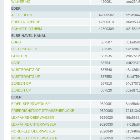
WILHERING
420061
aec23fd6
EDER
AFFOLDERN
42800502
ab9d5a42
EDERTALSPERRE
42800310
c6e9f744
SCHMITTLOTHEIM
42800309
d2155fa6
ELBE-HAVEL-KANAL
BURG
587507
831ad501
DETERSHAGEN
587505
a7b1eda9
GENTHIN
587535
e9e7f20c
KADE
587541
e4f29379
WUSTERWITZ OP
587540
c6a12d34
WUSTERWITZ UP
587550
3bfcf759
ZERBEN OP
587510
64c37072
ZERBEN UP
587520
532d8718
EIDER
EIDER-SPERRWERK BP
9520081
8ac85e6c
FRIEDRICHSTADT STRASSENBRÜCKE
9520060
721313e7
LEXFÄHRE OBERWASSER
9520020
86c5688f
LEXFÄHRE UNTERWASSER
9520030
7f01fbd8
NORDFELD OBERWASSER
9520040
61394669
NORDFELD UNTERWASSER
9520050
cb93548e