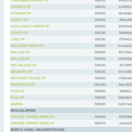
FINDENWIRUNSHIER OP
596410
a5902c55
GARWITZ UP
596230
12499527
GRABOW OP
596330
db4a69b2
GÜRITZ OP
596350
956ce5ff
KLEIN LAASCH WEHR OP
596300
25530a3e
LEWITZ OP
596250
7bbd90ad
LÜBZ OP
596140
d75442cf
MALCHOW WEHR OP
596200
bccaacb3
MALLISS OP
596390
497c29ee
MALLISS UP
596400
a64918a6
NEU KALLISS OP
596430
30739ff3
NEUBURG OP
596160
541c508a
NEUSTADT GLEWE OP
596280
c4381eb3
PARCHIM GÜTE
5961801
3dec3921
PLAU OP
596080
3ffddb2c
PLAU UP
596090
506e6b03
WAREN
596030
bd317edd
MÜGGELSPREE
GROSSE TRÄNKE WEHR OP
582660
81630fdd
GROSSE TRÄNKE WEHR UP
582670
cfad4ee5
MÜRITZ-HAVEL-WASSERSTRASSE