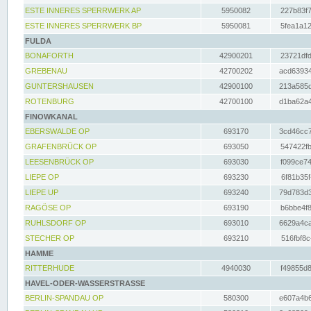
ESTE INNERES SPERRWERK AP
5950082
227b83f7
ESTE INNERES SPERRWERK BP
5950081
5fea1a12
FULDA
BONAFORTH
42900201
23721dfd
GREBENAU
42700202
acd63934
GUNTERSHAUSEN
42900100
213a585d
ROTENBURG
42700100
d1ba62a4
FINOWKANAL
EBERSWALDE OP
693170
3cd46cc7
GRAFENBRÜCK OP
693050
547422fb
LEESENBRÜCK OP
693030
f099ce74
LIEPE OP
693230
6f81b35f
LIEPE UP
693240
79d783d3
RAGÖSE OP
693190
b6bbe4f8
RUHLSDORF OP
693010
6629a4ca
STECHER OP
693210
516fbf8c
HAMME
RITTERHUDE
4940030
f49855d8
HAVEL-ODER-WASSERSTRASSE
BERLIN-SPANDAU OP
580300
e607a4b6