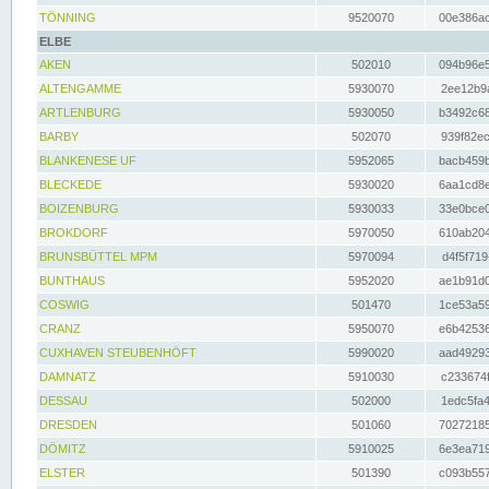
TÖNNING
9520070
00e386ac
ELBE
AKEN
502010
094b96e5
ALTENGAMME
5930070
2ee12b9a
ARTLENBURG
5930050
b3492c68
BARBY
502070
939f82ec
BLANKENESE UF
5952065
bacb459b
BLECKEDE
5930020
6aa1cd8e
BOIZENBURG
5930033
33e0bce0
BROKDORF
5970050
610ab204
BRUNSBÜTTEL MPM
5970094
d4f5f719
BUNTHAUS
5952020
ae1b91d0
COSWIG
501470
1ce53a59
CRANZ
5950070
e6b42536
CUXHAVEN STEUBENHÖFT
5990020
aad49293
DAMNATZ
5910030
c233674f
DESSAU
502000
1edc5fa4
DRESDEN
501060
70272185
DÖMITZ
5910025
6e3ea719
ELSTER
501390
c093b557