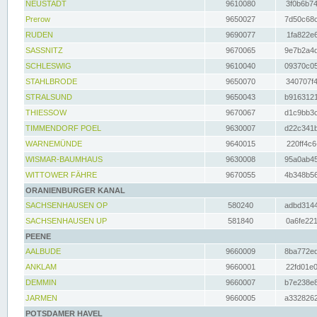
NEUSTADT
9610080
3f0b6b74
Prerow
9650027
7d50c68c
RUDEN
9690077
1fa822e6
SASSNITZ
9670065
9e7b2a4d
SCHLESWIG
9610040
09370c05
STAHLBRODE
9650070
340707f4
STRALSUND
9650043
b9163121
THIESSOW
9670067
d1c9bb3c
TIMMENDORF POEL
9630007
d22c341b
WARNEMÜNDE
9640015
220ff4c6
WISMAR-BAUMHAUS
9630008
95a0ab45
WITTOWER FÄHRE
9670055
4b348b56
ORANIENBURGER KANAL
SACHSENHAUSEN OP
580240
adbd3144
SACHSENHAUSEN UP
581840
0a6fe221
PEENE
AALBUDE
9660009
8ba772ed
ANKLAM
9660001
22fd01e0
DEMMIN
9660007
b7e238e8
JARMEN
9660005
a3328262
POTSDAMER HAVEL