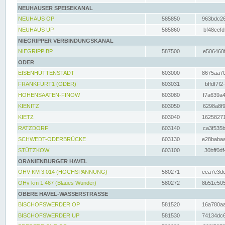
NEUHAUSER SPEISEKANAL
NEUHAUS OP
585850
963bdc26
NEUHAUS UP
585860
bf48cefd
NIEGRIPPER VERBINDUNGSKANAL
NIEGRIPP BP
587500
e506460f
ODER
EISENHÜTTENSTADT
603000
8675aa70
FRANKFURT1 (ODER)
603031
bffdf7f2
HOHENSAATEN-FINOW
603080
f7a639a4
KIENITZ
603050
6298a8f9
KIETZ
603040
16258271
RATZDORF
603140
ca3f535b
SCHWEDT-ODERBRÜCKE
603130
e28babaa
STÜTZKOW
603100
30bff0df
ORANIENBURGER HAVEL
OHV KM 3.014 (HOCHSPANNUNG)
580271
eea7e3dc
OHv km 1.467 (Blaues Wunder)
580272
8b51c505
OBERE HAVEL-WASSERSTRASSE
BISCHOFSWERDER OP
581520
16a780aa
BISCHOFSWERDER UP
581530
74134dc6