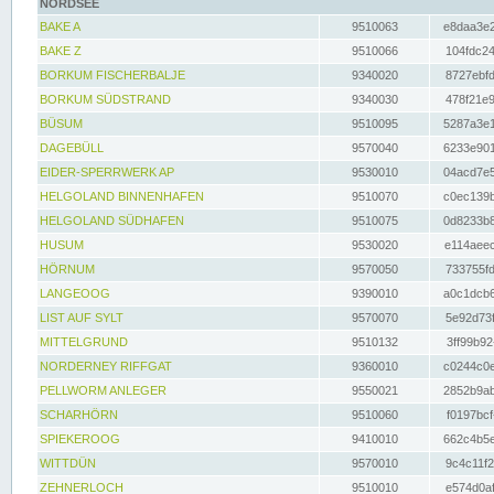
NORDSEE
BAKE A
9510063
e8daa3e2
BAKE Z
9510066
104fdc24
BORKUM FISCHERBALJE
9340020
8727ebfd
BORKUM SÜDSTRAND
9340030
478f21e9
BÜSUM
9510095
5287a3e1
DAGEBÜLL
9570040
6233e901
EIDER-SPERRWERK AP
9530010
04acd7e5
HELGOLAND BINNENHAFEN
9510070
c0ec139b
HELGOLAND SÜDHAFEN
9510075
0d8233b8
HUSUM
9530020
e114aeec
HÖRNUM
9570050
733755fd
LANGEOOG
9390010
a0c1dcb6
LIST AUF SYLT
9570070
5e92d73f
MITTELGRUND
9510132
3ff99b92
NORDERNEY RIFFGAT
9360010
c0244c0e
PELLWORM ANLEGER
9550021
2852b9ab
SCHARHÖRN
9510060
f0197bcf
SPIEKEROOG
9410010
662c4b5e
WITTDÜN
9570010
9c4c11f2
ZEHNERLOCH
9510010
e574d0af