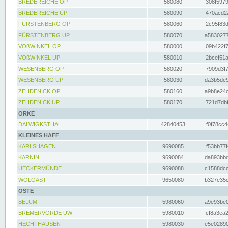
BREDEREICHE OP
580080
308f5979
BREDEREICHE UP
580090
470acd2a
FÜRSTENBERG OP
580060
2c95f83d
FÜRSTENBERG UP
580070
a5830277
VOßWINKEL OP
580000
09b422f7
VOßWINKEL UP
580010
2bcef51a
WESENBERG OP
580020
7909d3f7
WESENBERG UP
580030
da3b5de9
ZEHDENICK OP
580160
a9b8e24c
ZEHDENICK UP
580170
721d7dbf
ORKE
DALWIGKSTHAL
42840453
f0f78cc4
KLEINES HAFF
KARLSHAGEN
9690085
f53bb77f
KARNIN
9690084
da893bbd
UECKERMÜNDE
9690088
c1588dcc
WOLGAST
9650080
b327e35c
OSTE
BELUM
5980060
a9e93be0
BREMERVÖRDE UW
5980010
cf8a3ea2
HECHTHAUSEN
5980030
e5e02890