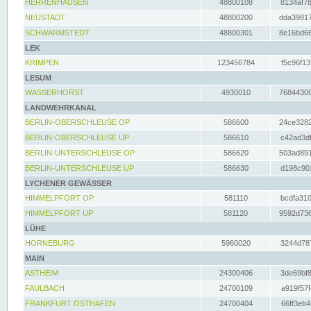
HERRENHAUSEN
48800108
8134af78
NEUSTADT
48800200
dda39817
SCHWARMSTEDT
48800301
8e16bd66
LEK
KRIMPEN
123456784
f5c96f13
LESUM
WASSERHORST
4930010
76844306
LANDWEHRKANAL
BERLIN-OBERSCHLEUSE OP
586600
24ce3282
BERLIN-OBERSCHLEUSE UP
586610
c42ad3df
BERLIN-UNTERSCHLEUSE OP
586620
503ad891
BERLIN-UNTERSCHLEUSE UP
586630
d198c901
LYCHENER GEWÄSSER
HIMMELPFORT OP
581110
bcdfa310
HIMMELPFORT UP
581120
9592d736
LÜHE
HORNEBURG
5960020
3244d787
MAIN
ASTHEIM
24300406
3de69bf8
FAULBACH
24700109
a919f57f
FRANKFURT OSTHAFEN
24700404
66ff3eb4