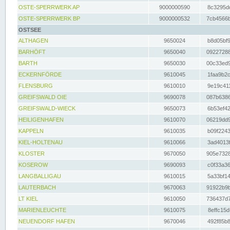
OSTE-SPERRWERK AP
9000000590
8c3295dc
OSTE-SPERRWERK BP
9000000532
7cb4566b
OSTSEE
ALTHAGEN
9650024
b8d05bf9
BARHÖFT
9650040
09227288
BARTH
9650030
00c33ed9
ECKERNFÖRDE
9610045
1faa9b2c
FLENSBURG
9610010
9e19c411
GREIFSWALD OIE
9690078
087b6386
GREIFSWALD-WIECK
9650073
6b53ef42
HEILIGENHAFEN
9610070
06219dd9
KAPPELN
9610035
b09f2243
KIEL-HOLTENAU
9610066
3ad4013f
KLOSTER
9670050
905e7328
KOSEROW
9690093
c0f33a36
LANGBALLIGAU
9610015
5a33bf14
LAUTERBACH
9670063
91922b9b
LT KIEL
9610050
736437d7
MARIENLEUCHTE
9610075
8effc15d
NEUENDORF HAFEN
9670046
492f85b8