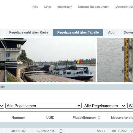
Hilfe
Links
Impressum
Nutzungsbedingungen
Datenschutz
Pegelauswahl über Karte
Pegelauswahl über Tabelle
Abo
Down
tter
Nummer
UUID
Flusskilometer
Messwerte bi
48900102
522286e2-b...
58.71
08.08.2026 12