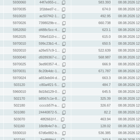
5930060
44f7e955-c...
583.393
08.08.2026 12
5970035
1f1bbed7-c...
674.0
08.08.2026 12
5910020
ac507f42-1...
492.95
08.08.2026 12
5970026
7398029b-c...
660.738
08.08.2026 12
5952050
d488c5cc-4...
623.1
08.08.2026 12
5952025
706e5110-c...
615.0
08.08.2026 12
5970010
599c23b1-4...
650.5
08.08.2026 12
5920010
a26e57c9-1...
522.639
08.08.2026 12
5930040
d9289367-c...
568.987
08.08.2026 12
5970025
3ed90357-4...
666.9
08.08.2026 12
5970031
8c20b4dc-1...
671.787
08.08.2026 12
5970024
a653eb04-d...
663.3
08.08.2026 12
503120
c80a4f21-5...
484.7
08.08.2026 12
5960010
8d18d129-0...
645.5
08.08.2026 12
502170
b8567c1e-8...
325.39
08.08.2026 12
502180
ccccb57f-a...
326.67
08.08.2026 12
501080
24440872-5...
82.2
08.08.2026 12
503070
48f2661f-f...
463.94
08.08.2026 12
501160
16b9b4e7-b...
128.02
08.08.2026 12
5930010
67d6e882-b...
536.385
08.08.2026 12
502240
3adf88fd-f...
343.6
08.08.2026 12