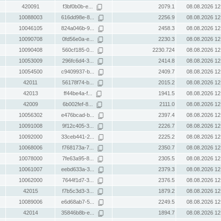
420091
f3bf0b0b-e...
2079.1
08.08.2026 12
10088003
616dd98e-8...
2256.9
08.08.2026 12
10046105
824a046b-9...
2458.3
08.08.2026 12
10090708
0fd56e0a-e...
2230.3
08.08.2026 12
10090408
560cf185-0...
2230.724
08.08.2026 12
10053009
296fc6d4-3...
2414.8
08.08.2026 12
10054500
c9409937-b...
2409.7
08.08.2026 12
42011
56178f74-b...
2015.2
08.08.2026 12
42013
ff44be4a-f...
1941.5
08.08.2026 12
42009
6b002fef-8...
2111.0
08.08.2026 12
10056302
e476bcad-b...
2397.4
08.08.2026 12
10091008
9f12c405-3...
2226.7
08.08.2026 12
10092000
33ceb441-2...
2225.2
08.08.2026 12
10068006
f768173a-7...
2350.7
08.08.2026 12
10078000
7fe63a95-8...
2305.5
08.08.2026 12
10061007
eebd633a-3...
2379.3
08.08.2026 12
10062000
7644f1d7-3...
2376.5
08.08.2026 12
42015
f7b5c3d3-3...
1879.2
08.08.2026 12
10089006
e6d68ab7-5...
2249.5
08.08.2026 12
42014
35846b8b-e...
1894.7
08.08.2026 12