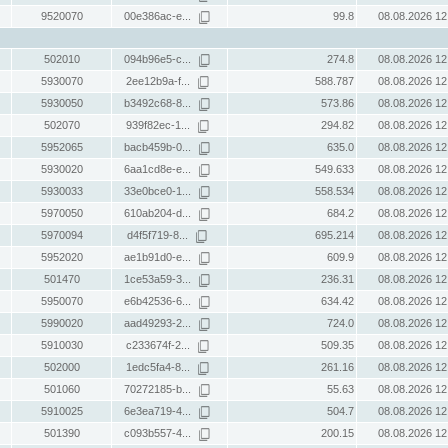
9520070
00e386ac-e...
99.8
08.08.2026 12
502010
094b96e5-c...
274.8
08.08.2026 12
5930070
2ee12b9a-f...
588.787
08.08.2026 12
5930050
b3492c68-8...
573.86
08.08.2026 12
502070
939f82ec-1...
294.82
08.08.2026 12
5952065
bacb459b-0...
635.0
08.08.2026 12
5930020
6aa1cd8e-e...
549.633
08.08.2026 12
5930033
33e0bce0-1...
558.534
08.08.2026 12
5970050
610ab204-d...
684.2
08.08.2026 12
5970094
d4f5f719-8...
695.214
08.08.2026 12
5952020
ae1b91d0-e...
609.9
08.08.2026 12
501470
1ce53a59-3...
236.31
08.08.2026 12
5950070
e6b42536-6...
634.42
08.08.2026 12
5990020
aad49293-2...
724.0
08.08.2026 12
5910030
c233674f-2...
509.35
08.08.2026 12
502000
1edc5fa4-8...
261.16
08.08.2026 12
501060
70272185-b...
55.63
08.08.2026 12
5910025
6e3ea719-4...
504.7
08.08.2026 12
501390
c093b557-4...
200.15
08.08.2026 12