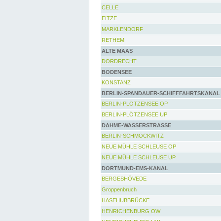
CELLE
EITZE
MARKLENDORF
RETHEM
ALTE MAAS
DORDRECHT
BODENSEE
KONSTANZ
BERLIN-SPANDAUER-SCHIFFFAHRTSKANAL
BERLIN-PLÖTZENSEE OP
BERLIN-PLÖTZENSEE UP
DAHME-WASSERSTRASSE
BERLIN-SCHMÖCKWITZ
NEUE MÜHLE SCHLEUSE OP
NEUE MÜHLE SCHLEUSE UP
DORTMUND-EMS-KANAL
BERGESHÖVEDE
Groppenbruch
HASEHUBBRÜCKE
HENRICHENBURG OW