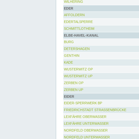
WILHERING
EDER
AFFOLDERN
EDERTALSPERRE
SCHMITTLOTHEIM
ELBE-HAVEL-KANAL
BURG
DETERSHAGEN
GENTHIN
KADE
WUSTERWITZ OP
WUSTERWITZ UP
ZERBEN OP
ZERBEN UP
EIDER
EIDER-SPERRWERK BP
FRIEDRICHSTADT STRASSENBRÜCKE
LEXFÄHRE OBERWASSER
LEXFÄHRE UNTERWASSER
NORDFELD OBERWASSER
NORDFELD UNTERWASSER