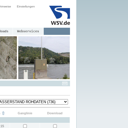
hinweise
Einstellungen
loads
Webservices
s
Ganglinie
Download
:15