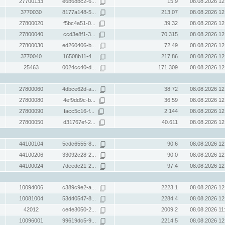
27700133
e6b68bc2-6...
15.9
08.08.2026 12
3770030
8177a148-5...
213.07
08.08.2026 12
27800020
f5bc4a51-0...
39.32
08.08.2026 12
27800040
ccd3e8f1-3...
70.315
08.08.2026 12
27800030
ed260406-b...
72.49
08.08.2026 12
3770040
16508b11-4...
217.86
08.08.2026 12
25463
0024cc40-d...
171.309
08.08.2026 12
27800060
4dbce62d-a...
38.72
08.08.2026 12
27800080
4ef9dd9c-b...
36.59
08.08.2026 12
27800090
facc5c16-f...
2.144
08.08.2026 12
27800050
d31767ef-2...
40.611
08.08.2026 12
44100104
5cdc6555-8...
90.6
08.08.2026 12
44100206
33092c28-2...
90.0
08.08.2026 12
44100024
7deedc21-2...
97.4
08.08.2026 12
10094006
c389c9e2-a...
2223.1
08.08.2026 12
10081004
53d40547-8...
2284.4
08.08.2026 12
42012
ce4e3050-2...
2009.2
08.08.2026 11
10096001
99619dc5-9...
2214.5
08.08.2026 12