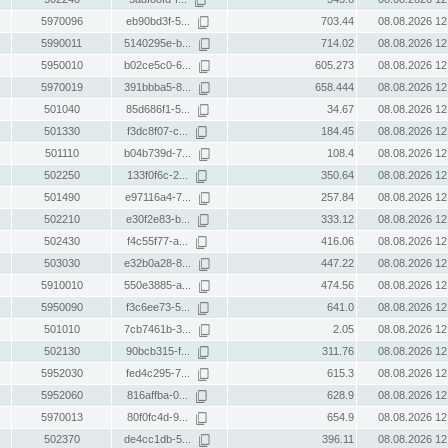
5970096
eb90bd3f-5...
703.44
08.08.2026 12
5990011
5140295e-b...
714.02
08.08.2026 12
5950010
b02ce5c0-6...
605.273
08.08.2026 12
5970019
391bbba5-8...
658.444
08.08.2026 12
501040
85d686f1-5...
34.67
08.08.2026 12
501330
f3dc8f07-c...
184.45
08.08.2026 12
501110
b04b739d-7...
108.4
08.08.2026 12
502250
133f0f6c-2...
350.64
08.08.2026 12
501490
e97116a4-7...
257.84
08.08.2026 12
502210
e30f2e83-b...
333.12
08.08.2026 12
502430
f4c55f77-a...
416.06
08.08.2026 12
503030
e32b0a28-8...
447.22
08.08.2026 12
5910010
550e3885-a...
474.56
08.08.2026 12
5950090
f3c6ee73-5...
641.0
08.08.2026 12
501010
7cb7461b-3...
2.05
08.08.2026 12
502130
90bcb315-f...
311.76
08.08.2026 12
5952030
fed4c295-7...
615.3
08.08.2026 12
5952060
816affba-0...
628.9
08.08.2026 12
5970013
80f0fc4d-9...
654.9
08.08.2026 12
502370
de4cc1db-5...
396.11
08.08.2026 12