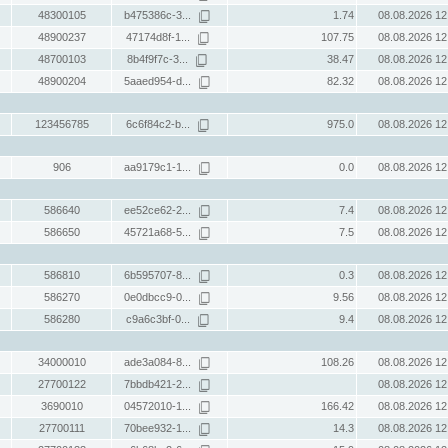
48300105
b475386c-3...
1.74
08.08.2026 12
48900237
47174d8f-1...
107.75
08.08.2026 12
48700103
8b4f9f7c-3...
38.47
08.08.2026 12
48900204
5aaed954-d...
82.32
08.08.2026 12
123456785
6c6f84c2-b...
975.0
08.08.2026 12
906
aa9179c1-1...
0.0
08.08.2026 12
586640
ee52ce62-2...
7.4
08.08.2026 12
586650
45721a68-5...
7.5
08.08.2026 12
586810
6b595707-8...
0.3
08.08.2026 12
586270
0e0dbcc9-0...
9.56
08.08.2026 12
586280
c9a6c3bf-0...
9.4
08.08.2026 12
34000010
ade3a084-8...
108.26
08.08.2026 12
27700122
7bbdb421-2...
08.08.2026 12
3690010
04572010-1...
166.42
08.08.2026 12
27700111
70bee932-1...
14.3
08.08.2026 12