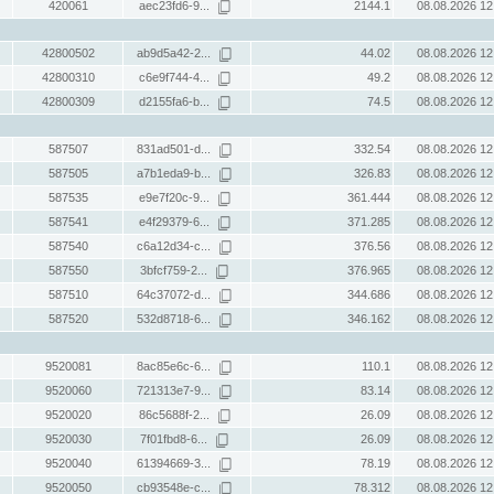
420061
aec23fd6-9...
2144.1
08.08.2026 12
42800502
ab9d5a42-2...
44.02
08.08.2026 12
42800310
c6e9f744-4...
49.2
08.08.2026 12
42800309
d2155fa6-b...
74.5
08.08.2026 12
587507
831ad501-d...
332.54
08.08.2026 12
587505
a7b1eda9-b...
326.83
08.08.2026 12
587535
e9e7f20c-9...
361.444
08.08.2026 12
587541
e4f29379-6...
371.285
08.08.2026 12
587540
c6a12d34-c...
376.56
08.08.2026 12
587550
3bfcf759-2...
376.965
08.08.2026 12
587510
64c37072-d...
344.686
08.08.2026 12
587520
532d8718-6...
346.162
08.08.2026 12
9520081
8ac85e6c-6...
110.1
08.08.2026 12
9520060
721313e7-9...
83.14
08.08.2026 12
9520020
86c5688f-2...
26.09
08.08.2026 12
9520030
7f01fbd8-6...
26.09
08.08.2026 12
9520040
61394669-3...
78.19
08.08.2026 12
9520050
cb93548e-c...
78.312
08.08.2026 12