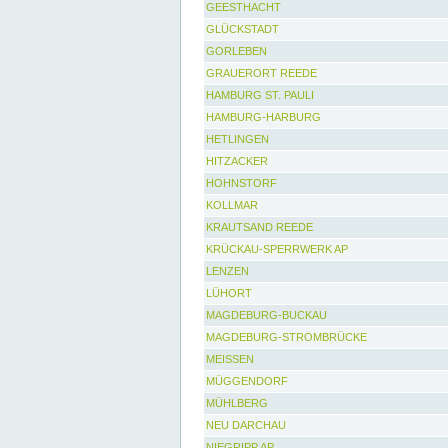
GEESTHACHT
GLÜCKSTADT
GORLEBEN
GRAUERORT REEDE
HAMBURG ST. PAULI
HAMBURG-HARBURG
HETLINGEN
HITZACKER
HOHNSTORF
KOLLMAR
KRAUTSAND REEDE
KRÜCKAU-SPERRWERK AP
LENZEN
LÜHORT
MAGDEBURG-BUCKAU
MAGDEBURG-STROMBRÜCKE
MEISSEN
MÜGGENDORF
MÜHLBERG
NEU DARCHAU
NIEGRIPP AP