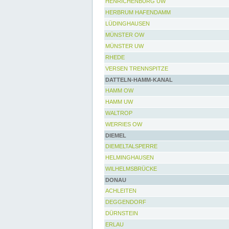
HENRICHENBURG UW
HERBRUM HAFENDAMM
LÜDINGHAUSEN
MÜNSTER OW
MÜNSTER UW
RHEDE
VERSEN TRENNSPITZE
DATTELN-HAMM-KANAL
HAMM OW
HAMM UW
WALTROP
WERRIES OW
DIEMEL
DIEMELTALSPERRE
HELMINGHAUSEN
WILHELMSBRÜCKE
DONAU
ACHLEITEN
DEGGENDORF
DÜRNSTEIN
ERLAU