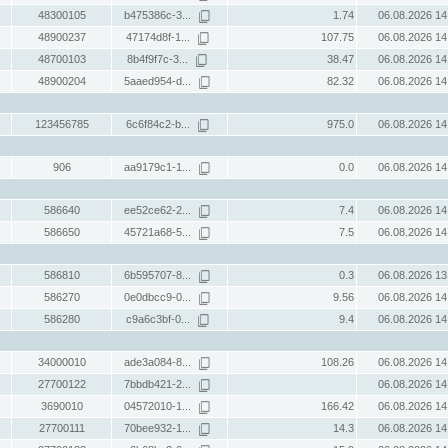
48300105
b475386c-3...
1.74
06.08.2026 14
48900237
47174d8f-1...
107.75
06.08.2026 14
48700103
8b4f9f7c-3...
38.47
06.08.2026 14
48900204
5aaed954-d...
82.32
06.08.2026 14
123456785
6c6f84c2-b...
975.0
06.08.2026 14
906
aa9179c1-1...
0.0
06.08.2026 14
586640
ee52ce62-2...
7.4
06.08.2026 14
586650
45721a68-5...
7.5
06.08.2026 14
586810
6b595707-8...
0.3
06.08.2026 13
586270
0e0dbcc9-0...
9.56
06.08.2026 14
586280
c9a6c3bf-0...
9.4
06.08.2026 14
34000010
ade3a084-8...
108.26
06.08.2026 14
27700122
7bbdb421-2...
06.08.2026 14
3690010
04572010-1...
166.42
06.08.2026 14
27700111
70bee932-1...
14.3
06.08.2026 14