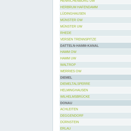
HENRICHENBURG UW
HERBRUM HAFENDAMM
LÜDINGHAUSEN
MÜNSTER OW
MÜNSTER UW
RHEDE
VERSEN TRENNSPITZE
DATTELN-HAMM-KANAL
HAMM OW
HAMM UW
WALTROP
WERRIES OW
DIEMEL
DIEMELTALSPERRE
HELMINGHAUSEN
WILHELMSBRÜCKE
DONAU
ACHLEITEN
DEGGENDORF
DÜRNSTEIN
ERLAU