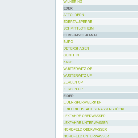
WILHERING
EDER
AFFOLDERN
EDERTALSPERRE
SCHMITTLOTHEIM
ELBE-HAVEL-KANAL
BURG
DETERSHAGEN
GENTHIN
KADE
WUSTERWITZ OP
WUSTERWITZ UP
ZERBEN OP
ZERBEN UP
EIDER
EIDER-SPERRWERK BP
FRIEDRICHSTADT STRASSENBRÜCKE
LEXFÄHRE OBERWASSER
LEXFÄHRE UNTERWASSER
NORDFELD OBERWASSER
NORDFELD UNTERWASSER