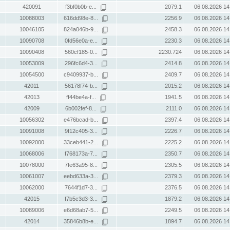
420091
f3bf0b0b-e...
2079.1
06.08.2026 14
10088003
616dd98e-8...
2256.9
06.08.2026 14
10046105
824a046b-9...
2458.3
06.08.2026 14
10090708
0fd56e0a-e...
2230.3
06.08.2026 14
10090408
560cf185-0...
2230.724
06.08.2026 14
10053009
296fc6d4-3...
2414.8
06.08.2026 14
10054500
c9409937-b...
2409.7
06.08.2026 14
42011
56178f74-b...
2015.2
06.08.2026 14
42013
ff44be4a-f...
1941.5
06.08.2026 14
42009
6b002fef-8...
2111.0
06.08.2026 14
10056302
e476bcad-b...
2397.4
06.08.2026 14
10091008
9f12c405-3...
2226.7
06.08.2026 14
10092000
33ceb441-2...
2225.2
06.08.2026 14
10068006
f768173a-7...
2350.7
06.08.2026 14
10078000
7fe63a95-8...
2305.5
06.08.2026 14
10061007
eebd633a-3...
2379.3
06.08.2026 14
10062000
7644f1d7-3...
2376.5
06.08.2026 14
42015
f7b5c3d3-3...
1879.2
06.08.2026 14
10089006
e6d68ab7-5...
2249.5
06.08.2026 14
42014
35846b8b-e...
1894.7
06.08.2026 14