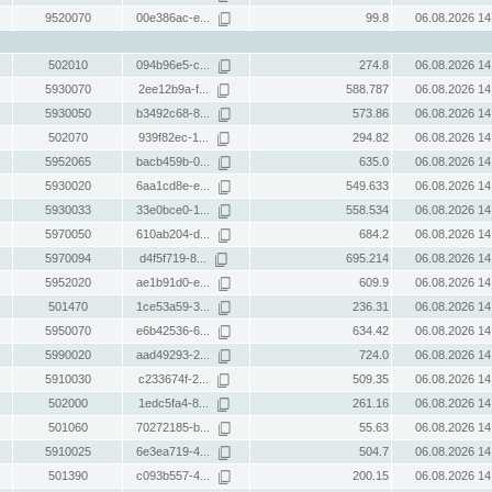
9520070
00e386ac-e...
99.8
06.08.2026 14
502010
094b96e5-c...
274.8
06.08.2026 14
5930070
2ee12b9a-f...
588.787
06.08.2026 14
5930050
b3492c68-8...
573.86
06.08.2026 14
502070
939f82ec-1...
294.82
06.08.2026 14
5952065
bacb459b-0...
635.0
06.08.2026 14
5930020
6aa1cd8e-e...
549.633
06.08.2026 14
5930033
33e0bce0-1...
558.534
06.08.2026 14
5970050
610ab204-d...
684.2
06.08.2026 14
5970094
d4f5f719-8...
695.214
06.08.2026 14
5952020
ae1b91d0-e...
609.9
06.08.2026 14
501470
1ce53a59-3...
236.31
06.08.2026 14
5950070
e6b42536-6...
634.42
06.08.2026 14
5990020
aad49293-2...
724.0
06.08.2026 14
5910030
c233674f-2...
509.35
06.08.2026 14
502000
1edc5fa4-8...
261.16
06.08.2026 14
501060
70272185-b...
55.63
06.08.2026 14
5910025
6e3ea719-4...
504.7
06.08.2026 14
501390
c093b557-4...
200.15
06.08.2026 14