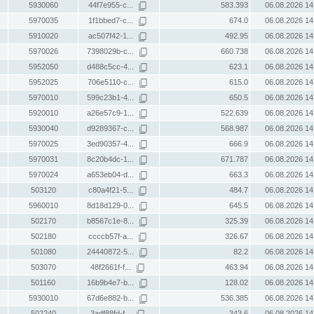
5930060
44f7e955-c...
583.393
06.08.2026 14
5970035
1f1bbed7-c...
674.0
06.08.2026 14
5910020
ac507f42-1...
492.95
06.08.2026 14
5970026
7398029b-c...
660.738
06.08.2026 14
5952050
d488c5cc-4...
623.1
06.08.2026 14
5952025
706e5110-c...
615.0
06.08.2026 14
5970010
599c23b1-4...
650.5
06.08.2026 14
5920010
a26e57c9-1...
522.639
06.08.2026 14
5930040
d9289367-c...
568.987
06.08.2026 14
5970025
3ed90357-4...
666.9
06.08.2026 14
5970031
8c20b4dc-1...
671.787
06.08.2026 14
5970024
a653eb04-d...
663.3
06.08.2026 14
503120
c80a4f21-5...
484.7
06.08.2026 14
5960010
8d18d129-0...
645.5
06.08.2026 14
502170
b8567c1e-8...
325.39
06.08.2026 14
502180
ccccb57f-a...
326.67
06.08.2026 14
501080
24440872-5...
82.2
06.08.2026 14
503070
48f2661f-f...
463.94
06.08.2026 14
501160
16b9b4e7-b...
128.02
06.08.2026 14
5930010
67d6e882-b...
536.385
06.08.2026 14
502240
3adf88fd-f...
343.6
06.08.2026 14