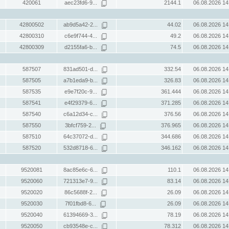
420061
aec23fd6-9...
2144.1
06.08.2026 14
42800502
ab9d5a42-2...
44.02
06.08.2026 14
42800310
c6e9f744-4...
49.2
06.08.2026 14
42800309
d2155fa6-b...
74.5
06.08.2026 14
587507
831ad501-d...
332.54
06.08.2026 14
587505
a7b1eda9-b...
326.83
06.08.2026 14
587535
e9e7f20c-9...
361.444
06.08.2026 14
587541
e4f29379-6...
371.285
06.08.2026 14
587540
c6a12d34-c...
376.56
06.08.2026 14
587550
3bfcf759-2...
376.965
06.08.2026 14
587510
64c37072-d...
344.686
06.08.2026 14
587520
532d8718-6...
346.162
06.08.2026 14
9520081
8ac85e6c-6...
110.1
06.08.2026 14
9520060
721313e7-9...
83.14
06.08.2026 14
9520020
86c5688f-2...
26.09
06.08.2026 14
9520030
7f01fbd8-6...
26.09
06.08.2026 14
9520040
61394669-3...
78.19
06.08.2026 14
9520050
cb93548e-c...
78.312
06.08.2026 14