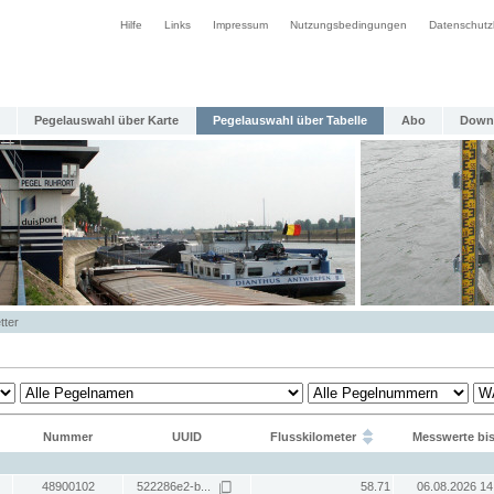
Hilfe
Links
Impressum
Nutzungsbedingungen
Datenschutz
Pegelauswahl über Karte
Pegelauswahl über Tabelle
Abo
Down
tter
Nummer
UUID
Flusskilometer
Messwerte bi
48900102
522286e2-b...
58.71
06.08.2026 14