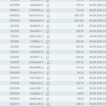
5970096
eb90bd3f-5...
703.44
06.08.2026 14
5990011
5140295e-b...
714.02
06.08.2026 14
5950010
b02ce5c0-6...
605.273
06.08.2026 14
5970019
391bbba5-8...
658.444
06.08.2026 14
501040
85d686f1-5...
34.67
06.08.2026 14
501330
f3dc8f07-c...
184.45
06.08.2026 14
501110
b04b739d-7...
108.4
06.08.2026 14
502250
133f0f6c-2...
350.64
06.08.2026 14
501490
e97116a4-7...
257.84
06.08.2026 14
502210
e30f2e83-b...
333.12
06.08.2026 14
502430
f4c55f77-a...
416.06
06.08.2026 14
503030
e32b0a28-8...
447.22
06.08.2026 14
5910010
550e3885-a...
474.56
06.08.2026 14
5950090
f3c6ee73-5...
641.0
06.08.2026 14
501010
7cb7461b-3...
2.05
06.08.2026 14
502130
90bcb315-f...
311.76
06.08.2026 14
5952030
fed4c295-7...
615.3
06.08.2026 14
5952060
816affba-0...
628.9
06.08.2026 14
5970013
80f0fc4d-9...
654.9
06.08.2026 14
502370
de4cc1db-5...
396.11
06.08.2026 14