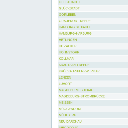
GEESTHACHT
GLÜCKSTADT
GORLEBEN
GRAUERORT REEDE
HAMBURG ST. PAULI
HAMBURG-HARBURG
HETLINGEN
HITZACKER
HOHNSTORF
KOLLMAR
KRAUTSAND REEDE
KRÜCKAU-SPERRWERK AP
LENZEN
LÜHORT
MAGDEBURG-BUCKAU
MAGDEBURG-STROMBRÜCKE
MEISSEN
MÜGGENDORF
MÜHLBERG
NEU DARCHAU
NIEGRIPP AP