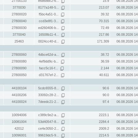
27700133
e6b68bc2-6...
15.9
06.08.2026 14
3770030
8177a148-5...
213.07
06.08.2026 14
27800020
f5bc4a51-0...
39.32
06.08.2026 14
27800040
ccd3e8f1-3...
70.315
06.08.2026 14
27800030
ed260406-b...
72.49
06.08.2026 14
3770040
16508b11-4...
217.86
06.08.2026 14
25463
0024cc40-d...
171.309
06.08.2026 14
27800060
4dbce62d-a...
38.72
06.08.2026 14
27800080
4ef9dd9c-b...
36.59
06.08.2026 14
27800090
facc5c16-f...
2.144
06.08.2026 14
27800050
d31767ef-2...
40.611
06.08.2026 14
44100104
5cdc6555-8...
90.6
06.08.2026 14
44100206
33092c28-2...
90.0
06.08.2026 14
44100024
7deedc21-2...
97.4
06.08.2026 14
10094006
c389c9e2-a...
2223.1
06.08.2026 14
10081004
53d40547-8...
2284.4
06.08.2026 14
42012
ce4e3050-2...
2009.2
06.08.2026 14
10096001
99619dc5-9...
2214.5
06.08.2026 14