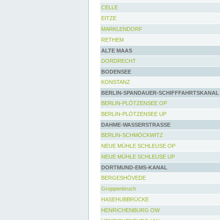
CELLE
EITZE
MARKLENDORF
RETHEM
ALTE MAAS
DORDRECHT
BODENSEE
KONSTANZ
BERLIN-SPANDAUER-SCHIFFFAHRTSKANAL
BERLIN-PLÖTZENSEE OP
BERLIN-PLÖTZENSEE UP
DAHME-WASSERSTRASSE
BERLIN-SCHMÖCKWITZ
NEUE MÜHLE SCHLEUSE OP
NEUE MÜHLE SCHLEUSE UP
DORTMUND-EMS-KANAL
BERGESHÖVEDE
Groppenbruch
HASEHUBBRÜCKE
HENRICHENBURG OW