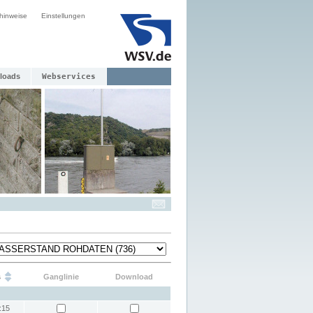
hinweise
Einstellungen
loads
Webservices
s
Ganglinie
Download
:15