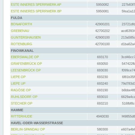
ESTE INNERES SPERRWERK AP
5950082
227b83f7
ESTE INNERES SPERRWERK BP
5950081
5fea1a12
FULDA
BONAFORTH
42900201
23721dfd
GREBENAU
42700202
acd63934
GUNTERSHAUSEN
42900100
213a585d
ROTENBURG
42700100
d1ba62a4
FINOWKANAL
EBERSWALDE OP
693170
3cd46cc7
GRAFENBRÜCK OP
693050
547422fb
LEESENBRÜCK OP
693030
f099ce74
LIEPE OP
693230
6f81b35f
LIEPE UP
693240
79d783d3
RAGÖSE OP
693190
b6bbe4f8
RUHLSDORF OP
693010
6629a4ca
STECHER OP
693210
516fbf8c
HAMME
RITTERHUDE
4940030
f49855d8
HAVEL-ODER-WASSERSTRASSE
BERLIN-SPANDAU OP
580300
e607a4b6