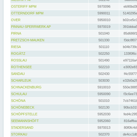
OSTERIFF MPM
5970096
eb90bd3f
OTTERNDORF MPM
5990011
5140295e
OVER
5950010
b02ce5c0
PINNAU-SPERRWERK AP
5970019
391bbba5
PIRNA
501040
85d686f1
PRETZSCH-MAUKEN
501330
f3dc8f07
RIESA
501110
b04b739d
ROGÄTZ
502250
133f0f6c
ROSSLAU
501490
e97116a4
ROTHENSEE
502210
e30f2e83
SANDAU
502430
f4c55f77
SCHARLEUK
503030
e32b0a28
SCHNACKENBURG
5910010
550e3885
SCHULAU
5950090
f3c6ee73
SCHÖNA
501010
7cb7461b
SCHÖNEBECK
502130
90bcb315
SCHÖPFSTELLE
5952030
fed4c295
SEEMANNSHÖFT
5952060
816affba
STADERSAND
5970013
80f0fc4d
STORKAU
502370
de4cc1db