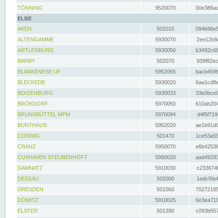
TÖNNING
9520070
00e386ac
ELBE
AKEN
502010
094b96e5
ALTENGAMME
5930070
2ee12b9a
ARTLENBURG
5930050
b3492c68
BARBY
502070
939f82ec
BLANKENESE UF
5952065
bacb459b
BLECKEDE
5930020
6aa1cd8e
BOIZENBURG
5930033
33e0bce0
BROKDORF
5970050
610ab204
BRUNSBÜTTEL MPM
5970094
d4f5f719
BUNTHAUS
5952020
ae1b91d0
COSWIG
501470
1ce53a59
CRANZ
5950070
e6b42536
CUXHAVEN STEUBENHÖFT
5990020
aad49293
DAMNATZ
5910030
c233674f
DESSAU
502000
1edc5fa4
DRESDEN
501060
70272185
DÖMITZ
5910025
6e3ea719
ELSTER
501390
c093b557