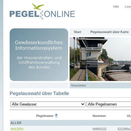
Hilfe
Link
Start
Pegelauswahl über Karte
Newsletter
Pegelauswahl über Tabelle
Pegelname
Nummer
UU
ALLER
AHLDEN
48900102
522286e2