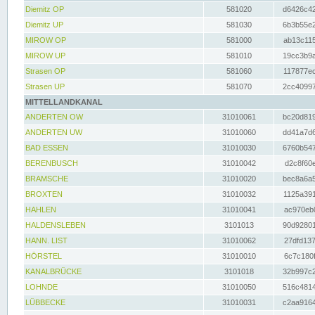
Diemitz OP
581020
d6426c42
Diemitz UP
581030
6b3b55e2
MIROW OP
581000
ab13c115
MIROW UP
581010
19cc3b9a
Strasen OP
581060
117877ec
Strasen UP
581070
2cc40997
MITTELLANDKANAL
ANDERTEN OW
31010061
bc20d819
ANDERTEN UW
31010060
dd41a7d6
BAD ESSEN
31010030
6760b547
BERENBUSCH
31010042
d2c8f60e
BRAMSCHE
31010020
bec8a6a5
BROXTEN
31010032
1125a391
HAHLEN
31010041
ac970eb0
HALDENSLEBEN
3101013
90d92801
HANN. LIST
31010062
27dfd137
HÖRSTEL
31010010
6c7c180f
KANALBRÜCKE
3101018
32b997c2
LOHNDE
31010050
516c4814
LÜBBECKE
31010031
c2aa9164