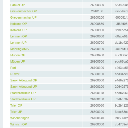
Fankel UP
26900300
583420a8
Grevenmacher OP
2610180
6e72bebf
Grevenmacher UP
26100200
69308142
Koblenz OP
26900880
3f64ff08
Koblenz UP
26900900
9dbcac54
Lehmen OP
26900680
d0abe01a
Lehmen UP
26900700
dc1bb420
Mehring AMS
26700100
4c1b6f17
Müden OP
26900480
a5c880a3
Müden UP
26900500
edc67ca3
Perl
26100100
c263ea53
Ruwer
26500150
abd34ee6
Sankt Aldegund OP
26900080
e4d6a271
Sankt Aldegund UP
26900100
20640279
Stadtbredimus OP
26100110
cceb7060
Stadtbredimus UP
26100130
dfdf753b
Trier OP
26500080
9d2b4126
Trier UP
26500100
3bec53ca
Wincheringen
26100140
bb5560fc
Wintrich OP
26700380
cb4789e4