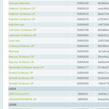
Giessen Klärwerk
25800100
4b386a6a
Hollerich Schleuse OP
25800618
cedc9b0c
Hollerich Schleuse UP
25800620
9beb7290
Kalkofen Schleuse OP
25800578
a7034573
Kalkofen neu
25800600
64f735fd
Lahnstein Schleuse OP
25800798
664d68ea
Lahnstein Schleuse UP
25800800
6b6b31e2
Leun neu
25800200
32807065
Limburg Schleuse UP
25800440
89038b42
Marburg
25830056
4e7a6cfa
Nassau Schleuse OP
25800638
29cb44a2
Nassau Schleuse UP
25800640
3a90a346
Niederbiel Schleuse Kanal OP
25800177
57c8e437
Runkel Schleuse UP
25800400
b85b17cc
Scheidt Schleuse OP
25800558
15a50d2b
Scheidt Schleuse UP
25800560
7dfe4776
LEDA
DREYSCHLOOT
3880010
d4df3617
LEDASPERRWERK UP
3880050
5e6ae93a
LEINE