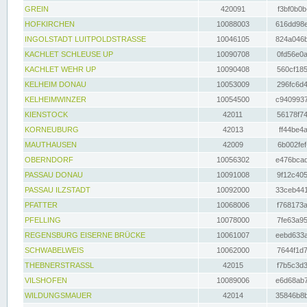
GREIN
420091
f3bf0b0b
HOFKIRCHEN
10088003
616dd98e
INGOLSTADT LUITPOLDSTRASSE
10046105
824a046b
KACHLET SCHLEUSE UP
10090708
0fd56e0a
KACHLET WEHR UP
10090408
560cf185
KELHEIM DONAU
10053009
296fc6d4
KELHEIMWINZER
10054500
c9409937
KIENSTOCK
42011
56178f74
KORNEUBURG
42013
ff44be4a
MAUTHAUSEN
42009
6b002fef
OBERNDORF
10056302
e476bcad
PASSAU DONAU
10091008
9f12c405
PASSAU ILZSTADT
10092000
33ceb441
PFATTER
10068006
f768173a
PFELLING
10078000
7fe63a95
REGENSBURG EISERNE BRÜCKE
10061007
eebd633a
SCHWABELWEIS
10062000
7644f1d7
THEBNERSTRASSL
42015
f7b5c3d3
VILSHOFEN
10089006
e6d68ab7
WILDUNGSMAUER
42014
35846b8b