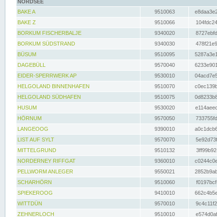
NORDSEE
BAKE A
9510063
e8daa3e2
BAKE Z
9510066
104fdc24
BORKUM FISCHERBALJE
9340020
8727ebfd
BORKUM SÜDSTRAND
9340030
478f21e9
BÜSUM
9510095
5287a3e1
DAGEBÜLL
9570040
6233e901
EIDER-SPERRWERK AP
9530010
04acd7e5
HELGOLAND BINNENHAFEN
9510070
c0ec139b
HELGOLAND SÜDHAFEN
9510075
0d8233b8
HUSUM
9530020
e114aeec
HÖRNUM
9570050
733755fd
LANGEOOG
9390010
a0c1dcb6
LIST AUF SYLT
9570070
5e92d73f
MITTELGRUND
9510132
3ff99b92
NORDERNEY RIFFGAT
9360010
c0244c0e
PELLWORM ANLEGER
9550021
2852b9ab
SCHARHÖRN
9510060
f0197bcf
SPIEKEROOG
9410010
662c4b5e
WITTDÜN
9570010
9c4c11f2
ZEHNERLOCH
9510010
e574d0af