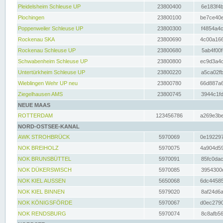
Pleidelsheim Schleuse UP
23800400
6e183f4b
Plochingen
23800100
be7ce40e
Poppenweiler Schleuse UP
23800300
f4854a4c
Rockenau SKA
23800690
4c00a166
Rockenau Schleuse UP
23800680
5ab4f00f
Schwabenheim Schleuse UP
23800800
ec9d3a4d
Untertürkheim Schleuse UP
23800220
a5ca02fb
Wieblingen Wehr UP neu
23800780
66d887a6
Ziegelhausen AMS
23800745
3944c1fd
NEUE MAAS
ROTTERDAM
123456786
a269e3be
NORD-OSTSEE-KANAL
AWK STROHBRÜCK
5970069
0e192297
NOK BREIHOLZ
5970075
4a904d59
NOK BRUNSBÜTTEL
5970091
85fc0dac
NOK DÜKERSWISCH
5970085
3954300d
NOK KIEL AUSSEN
5650068
6dc44585
NOK KIEL BINNEN
5979020
8af24d6a
NOK KÖNIGSFÖRDE
5970067
d0ec2790
NOK RENDSBURG
5970074
8c8afb56