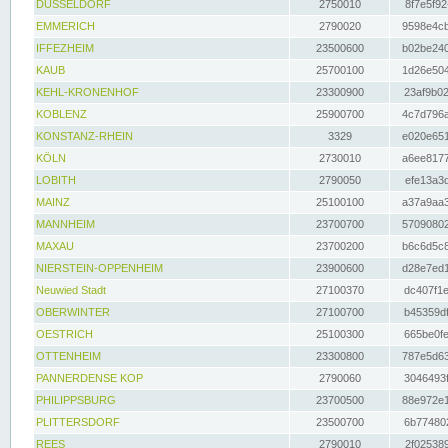
DÜSSELDORF
2750010
8f7e5f92
EMMERICH
2790020
9598e4cb
IFFEZHEIM
23500600
b02be240
KAUB
25700100
1d26e504
KEHL-KRONENHOF
23300900
23af9b02
KOBLENZ
25900700
4c7d796a
KONSTANZ-RHEIN
3329
e020e651
KÖLN
2730010
a6ee8177
LOBITH
2790050
efe13a3d
MAINZ
25100100
a37a9aa3
MANNHEIM
23700700
57090802
MAXAU
23700200
b6c6d5c8
NIERSTEIN-OPPENHEIM
23900600
d28e7ed1
Neuwied Stadt
27100370
dc407f1e
OBERWINTER
27100700
b45359df
OESTRICH
25100300
665be0fe
OTTENHEIM
23300800
787e5d63
PANNERDENSE KOP
2790060
3046493f
PHILIPPSBURG
23700500
88e972e1
PLITTERSDORF
23500700
6b774802
REES
2790010
2f025389