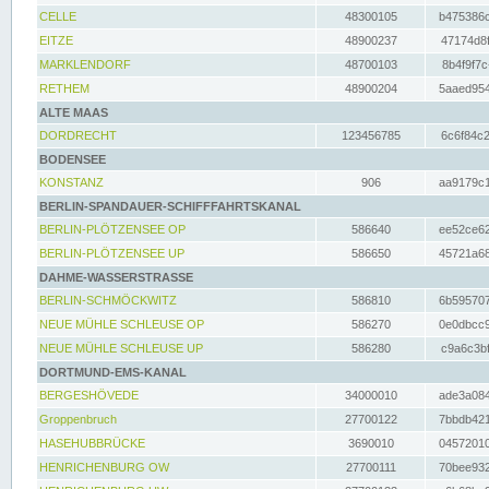
CELLE
48300105
b475386c
EITZE
48900237
47174d8f
MARKLENDORF
48700103
8b4f9f7c
RETHEM
48900204
5aaed954
ALTE MAAS
DORDRECHT
123456785
6c6f84c2
BODENSEE
KONSTANZ
906
aa9179c1
BERLIN-SPANDAUER-SCHIFFFAHRTSKANAL
BERLIN-PLÖTZENSEE OP
586640
ee52ce62
BERLIN-PLÖTZENSEE UP
586650
45721a68
DAHME-WASSERSTRASSE
BERLIN-SCHMÖCKWITZ
586810
6b595707
NEUE MÜHLE SCHLEUSE OP
586270
0e0dbcc9
NEUE MÜHLE SCHLEUSE UP
586280
c9a6c3bf
DORTMUND-EMS-KANAL
BERGESHÖVEDE
34000010
ade3a084
Groppenbruch
27700122
7bbdb421
HASEHUBBRÜCKE
3690010
04572010
HENRICHENBURG OW
27700111
70bee932