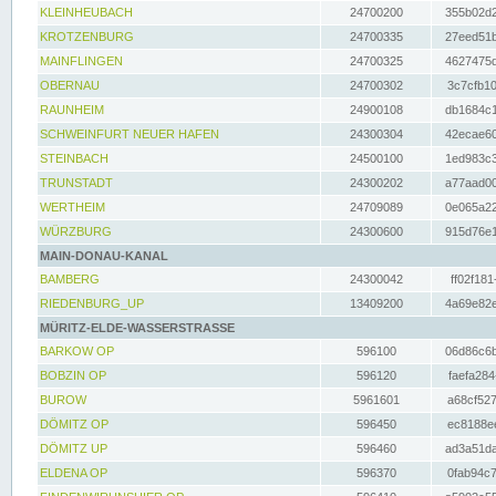
KLEINHEUBACH
24700200
355b02d2
KROTZENBURG
24700335
27eed51b
MAINFLINGEN
24700325
4627475d
OBERNAU
24700302
3c7cfb10
RAUNHEIM
24900108
db1684c1
SCHWEINFURT NEUER HAFEN
24300304
42ecae60
STEINBACH
24500100
1ed983c3
TRUNSTADT
24300202
a77aad00
WERTHEIM
24709089
0e065a22
WÜRZBURG
24300600
915d76e1
MAIN-DONAU-KANAL
BAMBERG
24300042
ff02f181
RIEDENBURG_UP
13409200
4a69e82e
MÜRITZ-ELDE-WASSERSTRASSE
BARKOW OP
596100
06d86c6b
BOBZIN OP
596120
faefa284
BUROW
5961601
a68cf527
DÖMITZ OP
596450
ec8188ee
DÖMITZ UP
596460
ad3a51da
ELDENA OP
596370
0fab94c7