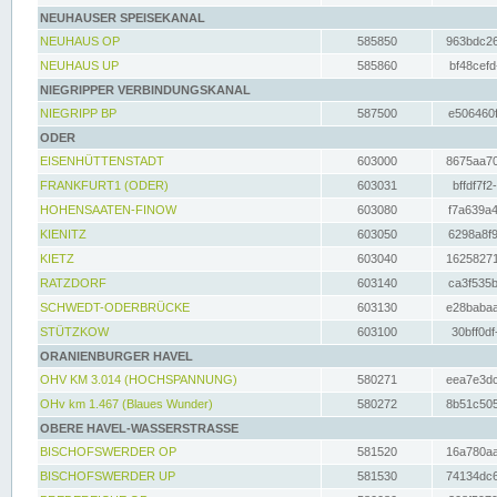
NEUHAUSER SPEISEKANAL
NEUHAUS OP
585850
963bdc26
NEUHAUS UP
585860
bf48cefd
NIEGRIPPER VERBINDUNGSKANAL
NIEGRIPP BP
587500
e506460f
ODER
EISENHÜTTENSTADT
603000
8675aa70
FRANKFURT1 (ODER)
603031
bffdf7f2
HOHENSAATEN-FINOW
603080
f7a639a4
KIENITZ
603050
6298a8f9
KIETZ
603040
16258271
RATZDORF
603140
ca3f535b
SCHWEDT-ODERBRÜCKE
603130
e28babaa
STÜTZKOW
603100
30bff0df
ORANIENBURGER HAVEL
OHV KM 3.014 (HOCHSPANNUNG)
580271
eea7e3dc
OHv km 1.467 (Blaues Wunder)
580272
8b51c505
OBERE HAVEL-WASSERSTRASSE
BISCHOFSWERDER OP
581520
16a780aa
BISCHOFSWERDER UP
581530
74134dc6