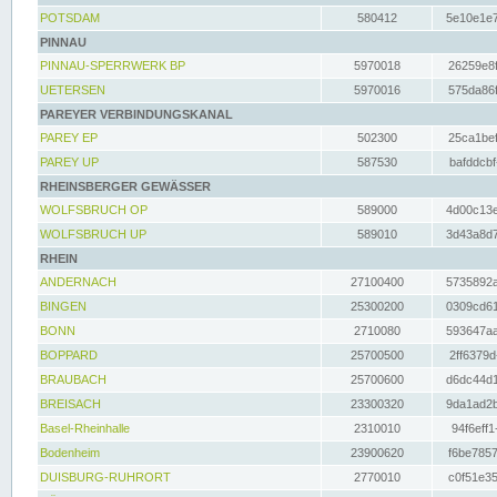
POTSDAM
580412
5e10e1e7
PINNAU
PINNAU-SPERRWERK BP
5970018
26259e8f
UETERSEN
5970016
575da86f
PAREYER VERBINDUNGSKANAL
PAREY EP
502300
25ca1bef
PAREY UP
587530
bafddcbf
RHEINSBERGER GEWÄSSER
WOLFSBRUCH OP
589000
4d00c13e
WOLFSBRUCH UP
589010
3d43a8d7
RHEIN
ANDERNACH
27100400
5735892a
BINGEN
25300200
0309cd61
BONN
2710080
593647aa
BOPPARD
25700500
2ff6379d
BRAUBACH
25700600
d6dc44d1
BREISACH
23300320
9da1ad2b
Basel-Rheinhalle
2310010
94f6eff1
Bodenheim
23900620
f6be7857
DUISBURG-RUHRORT
2770010
c0f51e35