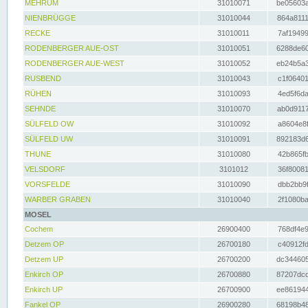
MEHRUM
31010071
be05603a
NIENBRÜGGE
31010044
864a8111
RECKE
31010011
7af19499
RODENBERGER AUE-OST
31010051
6288de60
RODENBERGER AUE-WEST
31010052
eb24b5a3
RUSBEND
31010043
c1f06401
RÜHEN
31010093
4ed5f6da
SEHNDE
31010070
ab0d9117
SÜLFELD OW
31010092
a8604e8f
SÜLFELD UW
31010091
892183d6
THUNE
31010080
42b865fb
VELSDORF
3101012
36f80081
VORSFELDE
31010090
dbb2bb9f
WARBER GRABEN
31010040
2f1080ba
MOSEL
Cochem
26900400
768df4e9
Detzem OP
26700180
c40912fd
Detzem UP
26700200
dc344605
Enkirch OP
26700880
87207dcd
Enkirch UP
26700900
ee861944
Fankel OP
26900280
68198b48