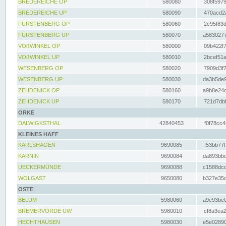
BREDEREICHE OP
580080
308f5979
BREDEREICHE UP
580090
470acd2a
FÜRSTENBERG OP
580060
2c95f83d
FÜRSTENBERG UP
580070
a5830277
VOßWINKEL OP
580000
09b422f7
VOßWINKEL UP
580010
2bcef51a
WESENBERG OP
580020
7909d3f7
WESENBERG UP
580030
da3b5de9
ZEHDENICK OP
580160
a9b8e24c
ZEHDENICK UP
580170
721d7dbf
ORKE
DALWIGKSTHAL
42840453
f0f78cc4
KLEINES HAFF
KARLSHAGEN
9690085
f53bb77f
KARNIN
9690084
da893bbd
UECKERMÜNDE
9690088
c1588dcc
WOLGAST
9650080
b327e35c
OSTE
BELUM
5980060
a9e93be0
BREMERVÖRDE UW
5980010
cf8a3ea2
HECHTHAUSEN
5980030
e5e02890