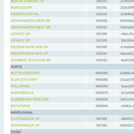
BERLIN-SPANDAU UP
580310
2c68509c
BORGSDORF
581591
1b2e2996
FRIEDRICHSTHAL
603420
314945d6
HOHENSAATEN WEST AP
603400
99309d3e
HOHENSAATEN WEST BP
603310
3404a6e5
LEHNITZ OP
581580
c8a1cf0a
LEHNITZ UP
581590
5bb1f56d
NIEDERFINOW SHW OP
692080
414dd4ee
NIEDERFINOW SHW UP
692090
4eec6b25
SCHWEDT SCHLEUSE BP
603410
4ee515f9
HUNTE
BUTTELERHÖRNE
4960060
b3d88ca6
ELSFLETH OHRT
4960080
531da758
HOLLERSIEL
4960050
2eacef2f
HUNTEBRÜCK
4960070
2e1d458b
OLDENBURG-DRIELAKE
4960030
1b51e55e
REITHÖRNE
4960040
c9df61c4
HAVELKANAL
SCHÖNWALDE OP
587050
d8ef9f21
SCHÖNWALDE UP
587060
b6650b13
IJSSEL