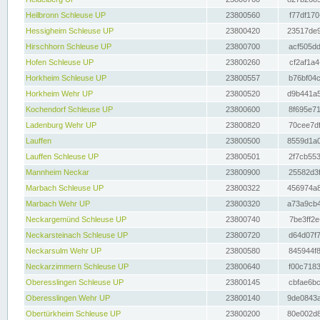
Heilbronn Schleuse UP
23800560
f77df170
Hessigheim Schleuse UP
23800420
23517de9
Hirschhorn Schleuse UP
23800700
acf505dd
Hofen Schleuse UP
23800260
cf2af1a4
Horkheim Schleuse UP
23800557
b76bf04c
Horkheim Wehr UP
23800520
d9b441a5
Kochendorf Schleuse UP
23800600
8f695e71
Ladenburg Wehr UP
23800820
70cee7df
Lauffen
23800500
8559d1a0
Lauffen Schleuse UP
23800501
2f7cb553
Mannheim Neckar
23800900
25582d3f
Marbach Schleuse UP
23800322
456974a8
Marbach Wehr UP
23800320
a73a9cb4
Neckargemünd Schleuse UP
23800740
7be3ff2e
Neckarsteinach Schleuse UP
23800720
d64d07f7
Neckarsulm Wehr UP
23800580
845944f8
Neckarzimmern Schleuse UP
23800640
f00c7183
Oberesslingen Schleuse UP
23800145
cbfae6bc
Oberesslingen Wehr UP
23800140
9de0843a
Obertürkheim Schleuse UP
23800200
80e002d8