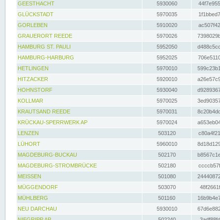
GEESTHACHT
5930060
44f7e955
GLÜCKSTADT
5970035
1f1bbed7
GORLEBEN
5910020
ac507f42
GRAUERORT REEDE
5970026
7398029b
HAMBURG ST. PAULI
5952050
d488c5cc
HAMBURG-HARBURG
5952025
706e5110
HETLINGEN
5970010
599c23b1
HITZACKER
5920010
a26e57c9
HOHNSTORF
5930040
d9289367
KOLLMAR
5970025
3ed90357
KRAUTSAND REEDE
5970031
8c20b4dc
KRÜCKAU-SPERRWERK AP
5970024
a653eb04
LENZEN
503120
c80a4f21
LÜHORT
5960010
8d18d129
MAGDEBURG-BUCKAU
502170
b8567c1e
MAGDEBURG-STROMBRÜCKE
502180
ccccb57f
MEISSEN
501080
24440872
MÜGGENDORF
503070
48f2661f
MÜHLBERG
501160
16b9b4e7
NEU DARCHAU
5930010
67d6e882
NIEGRIPP AP
502240
3adf88fd