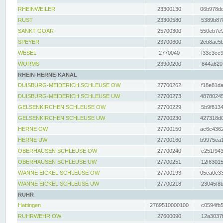
RHEINWEILER
23300130
06b978dd
RUST
23300580
5389b878
SANKT GOAR
25700300
550eb7e9
SPEYER
23700600
2cb8ae5b
WESEL
2770040
f33c3cc9
WORMS
23900200
844a620f
RHEIN-HERNE-KANAL
DUISBURG-MEIDERICH SCHLEUSE OW
27700262
f18e81da
DUISBURG-MEIDERICH SCHLEUSE UW
27700273
48780245
GELSENKIRCHEN SCHLEUSE OW
27700229
5b9f8134
GELSENKIRCHEN SCHLEUSE UW
27700230
427318d0
HERNE OW
27700150
ac6c4362
HERNE UW
27700160
b9975ea1
OBERHAUSEN SCHLEUSE OW
27700240
e251f943
OBERHAUSEN SCHLEUSE UW
27700251
12f63015
WANNE EICKEL SCHLEUSE OW
27700193
05ca0e33
WANNE EICKEL SCHLEUSE UW
27700218
23045f8b
RUHR
Hattingen
2769510000100
c0594fb5
RUHRWEHR OW
27600090
12a3037f