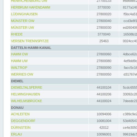
HENRICHENBURG UW
27700133
e6b68bc2
HERBRUM HAFENDAMM
3770030
8177a148
LÜDINGHAUSEN
27800020
f5bc4a51
MÜNSTER OW
27800040
ccd3e8f1
MÜNSTER UW
27800030
ed260406
RHEDE
3770040
16508b11
VERSEN TRENNSPITZE
25463
0024cc40
DATTELN-HAMM-KANAL
HAMM OW
27800060
4dbce62d
HAMM UW
27800080
4ef9dd9c
WALTROP
27800090
facc5c16
WERRIES OW
27800050
d31767ef
DIEMEL
DIEMELTALSPERRE
44100104
5cdc6555
HELMINGHAUSEN
44100206
33092c28
WILHELMSBRÜCKE
44100024
7deedc21
DONAU
ACHLEITEN
10094006
c389c9e2
DEGGENDORF
10081004
53d40547
DÜRNSTEIN
42012
ce4e3050
ERLAU
10096001
99619dc5