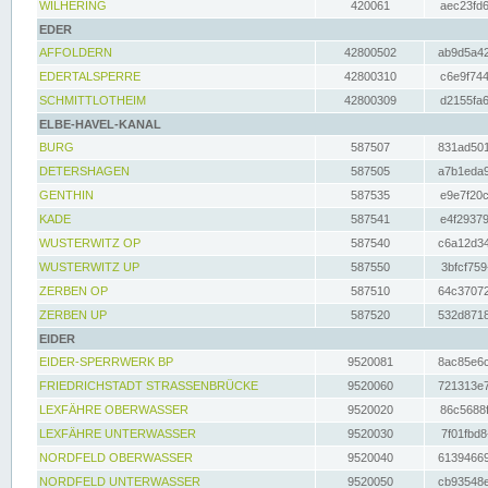
WILHERING
420061
aec23fd6
EDER
AFFOLDERN
42800502
ab9d5a42
EDERTALSPERRE
42800310
c6e9f744
SCHMITTLOTHEIM
42800309
d2155fa6
ELBE-HAVEL-KANAL
BURG
587507
831ad501
DETERSHAGEN
587505
a7b1eda9
GENTHIN
587535
e9e7f20c
KADE
587541
e4f29379
WUSTERWITZ OP
587540
c6a12d34
WUSTERWITZ UP
587550
3bfcf759
ZERBEN OP
587510
64c37072
ZERBEN UP
587520
532d8718
EIDER
EIDER-SPERRWERK BP
9520081
8ac85e6c
FRIEDRICHSTADT STRASSENBRÜCKE
9520060
721313e7
LEXFÄHRE OBERWASSER
9520020
86c5688f
LEXFÄHRE UNTERWASSER
9520030
7f01fbd8
NORDFELD OBERWASSER
9520040
61394669
NORDFELD UNTERWASSER
9520050
cb93548e