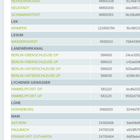
HERRENHAUSEN
48800108
8134af78
NEUSTADT
48800200
dda39817
SCHWARMSTEDT
48800301
8e16bd66
LEK
KRIMPEN
123456784
f5c96f13
LESUM
WASSERHORST
4930010
76844306
LANDWEHRKANAL
BERLIN-OBERSCHLEUSE OP
586600
24ce3282
BERLIN-OBERSCHLEUSE UP
586610
c42ad3df
BERLIN-UNTERSCHLEUSE OP
586620
503ad891
BERLIN-UNTERSCHLEUSE UP
586630
d198c901
LYCHENER GEWÄSSER
HIMMELPFORT OP
581110
bcdfa310
HIMMELPFORT UP
581120
9592d736
LÜHE
HORNEBURG
5960020
3244d787
MAIN
ASTHEIM
24300406
3de69bf8
FAULBACH
24700109
a919f57f
FRANKFURT OSTHAFEN
24700404
66ff3eb4