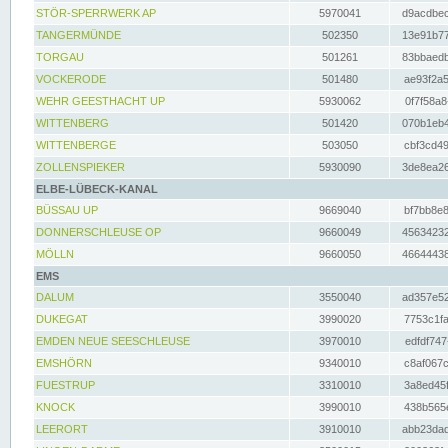
STÖR-SPERRWERK AP
5970041
d9acdbec
TANGERMÜNDE
502350
13e91b77
TORGAU
501261
83bbaedb
VOCKERODE
501480
ae93f2a5
WEHR GEESTHACHT UP
5930062
0f7f58a8
WITTENBERG
501420
070b1eb4
WITTENBERGE
503050
cbf3cd49
ZOLLENSPIEKER
5930090
3de8ea26
ELBE-LÜBECK-KANAL
BÜSSAU UP
9669040
bf7bb8e8
DONNERSCHLEUSE OP
9660049
45634232
MÖLLN
9660050
46644438
EMS
DALUM
3550040
ad357e52
DUKEGAT
3990020
7753c1fa
EMDEN NEUE SEESCHLEUSE
3970010
edfdf747
EMSHÖRN
9340010
c8af067c
FUESTRUP
3310010
3a8ed45f
KNOCK
3990010
438b565e
LEERORT
3910010
abb23dad