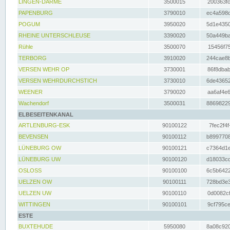
LINGEN-DARME
3500015
200363fc
PAPENBURG
3790010
ec4a598d
POGUM
3950020
5d1e4350
RHEINE UNTERSCHLEUSE
3390020
50a449ba
Rühle
3500070
15456f75
TERBORG
3910020
244cae8b
VERSEN WEHR OP
3730001
86f8dbab
VERSEN WEHRDURCHSTICH
3730010
6de43652
WEENER
3790020
aa6af4e6
Wachendorf
3500031
88698229
ELBESEITENKANAL
ARTLENBURG-ESK
90100122
7fec2f4f
BEVENSEN
90100112
b8997708
LÜNEBURG OW
90100121
c7364d1e
LÜNEBURG UW
90100120
d18033cd
OSLOSS
90100100
6c5b6422
UELZEN OW
90100111
728bd3e3
UELZEN UW
90100110
0d0082cf
WITTINGEN
90100101
9cf795ce
ESTE
BUXTEHUDE
5950080
8a08c920