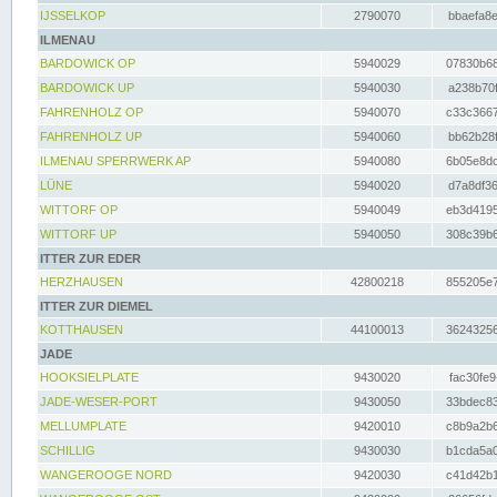
IJSSELKOP
2790070
bbaefa8e
ILMENAU
BARDOWICK OP
5940029
07830b68
BARDOWICK UP
5940030
a238b70f
FAHRENHOLZ OP
5940070
c33c3667
FAHRENHOLZ UP
5940060
bb62b28f
ILMENAU SPERRWERK AP
5940080
6b05e8dc
LÜNE
5940020
d7a8df36
WITTORF OP
5940049
eb3d4195
WITTORF UP
5940050
308c39b6
ITTER ZUR EDER
HERZHAUSEN
42800218
855205e7
ITTER ZUR DIEMEL
KOTTHAUSEN
44100013
36243256
JADE
HOOKSIELPLATE
9430020
fac30fe9
JADE-WESER-PORT
9430050
33bdec83
MELLUMPLATE
9420010
c8b9a2b6
SCHILLIG
9430030
b1cda5a0
WANGEROOGE NORD
9420030
c41d42b1