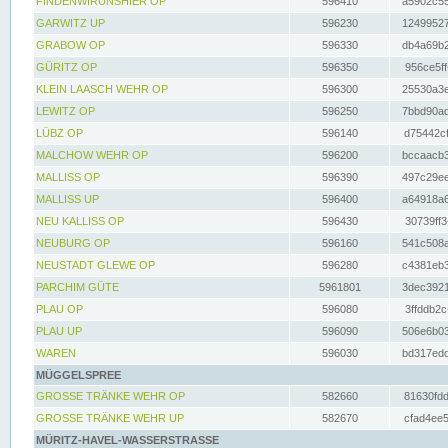
FINDENWIRUNSHIER OP
596410
a5902c55
GARWITZ UP
596230
12499527
GRABOW OP
596330
db4a69b2
GÜRITZ OP
596350
956ce5ff
KLEIN LAASCH WEHR OP
596300
25530a3e
LEWITZ OP
596250
7bbd90ad
LÜBZ OP
596140
d75442cf
MALCHOW WEHR OP
596200
bccaacb3
MALLISS OP
596390
497c29ee
MALLISS UP
596400
a64918a6
NEU KALLISS OP
596430
30739ff3
NEUBURG OP
596160
541c508a
NEUSTADT GLEWE OP
596280
c4381eb3
PARCHIM GÜTE
5961801
3dec3921
PLAU OP
596080
3ffddb2c
PLAU UP
596090
506e6b03
WAREN
596030
bd317edd
MÜGGELSPREE
GROSSE TRÄNKE WEHR OP
582660
81630fdd
GROSSE TRÄNKE WEHR UP
582670
cfad4ee5
MÜRITZ-HAVEL-WASSERSTRASSE