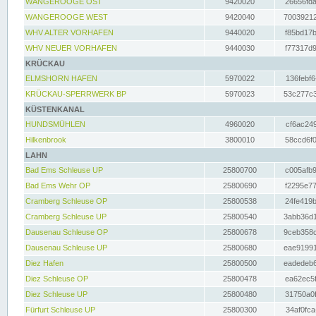
WANGEROOGE OST
9420020
26656fda
WANGEROOGE WEST
9420040
70039212
WHV ALTER VORHAFEN
9440020
f85bd17b
WHV NEUER VORHAFEN
9440030
f77317d9
KRÜCKAU
ELMSHORN HAFEN
5970022
136febf6
KRÜCKAU-SPERRWERK BP
5970023
53c277c3
KÜSTENKANAL
HUNDSMÜHLEN
4960020
cf6ac249
Hilkenbrook
3800010
58ccd6f0
LAHN
Bad Ems Schleuse UP
25800700
c005afb9
Bad Ems Wehr OP
25800690
f2295e77
Cramberg Schleuse OP
25800538
24fe419b
Cramberg Schleuse UP
25800540
3abb36d1
Dausenau Schleuse OP
25800678
9ceb358c
Dausenau Schleuse UP
25800680
eae91991
Diez Hafen
25800500
eadedeb6
Diez Schleuse OP
25800478
ea62ec5f
Diez Schleuse UP
25800480
31750a0f
Fürfurt Schleuse UP
25800300
34af0fca