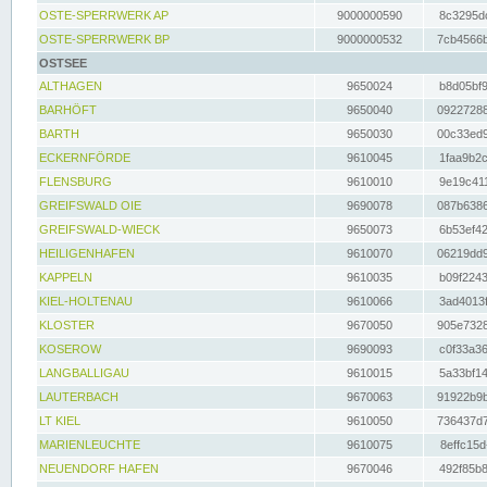
OSTE-SPERRWERK AP
9000000590
8c3295dc
OSTE-SPERRWERK BP
9000000532
7cb4566b
OSTSEE
ALTHAGEN
9650024
b8d05bf9
BARHÖFT
9650040
09227288
BARTH
9650030
00c33ed9
ECKERNFÖRDE
9610045
1faa9b2c
FLENSBURG
9610010
9e19c411
GREIFSWALD OIE
9690078
087b6386
GREIFSWALD-WIECK
9650073
6b53ef42
HEILIGENHAFEN
9610070
06219dd9
KAPPELN
9610035
b09f2243
KIEL-HOLTENAU
9610066
3ad4013f
KLOSTER
9670050
905e7328
KOSEROW
9690093
c0f33a36
LANGBALLIGAU
9610015
5a33bf14
LAUTERBACH
9670063
91922b9b
LT KIEL
9610050
736437d7
MARIENLEUCHTE
9610075
8effc15d
NEUENDORF HAFEN
9670046
492f85b8