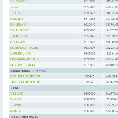
NEUSTADT
9610080
3f0b6b74
Prerow
9650027
7d50c68c
RUDEN
9690077
1fa822e6
SASSNITZ
9670065
9e7b2a4d
SCHLESWIG
9610040
09370c05
STAHLBRODE
9650070
340707f4
STRALSUND
9650043
b9163121
THIESSOW
9670067
d1c9bb3c
TIMMENDORF POEL
9630007
d22c341b
WARNEMÜNDE
9640015
220ff4c6
WISMAR-BAUMHAUS
9630008
95a0ab45
WITTOWER FÄHRE
9670055
4b348b56
ORANIENBURGER KANAL
SACHSENHAUSEN OP
580240
adbd3144
SACHSENHAUSEN UP
581840
0a6fe221
PEENE
AALBUDE
9660009
8ba772ed
ANKLAM
9660001
22fd01e0
DEMMIN
9660007
b7e238e8
JARMEN
9660005
a3328262
POTSDAMER HAVEL