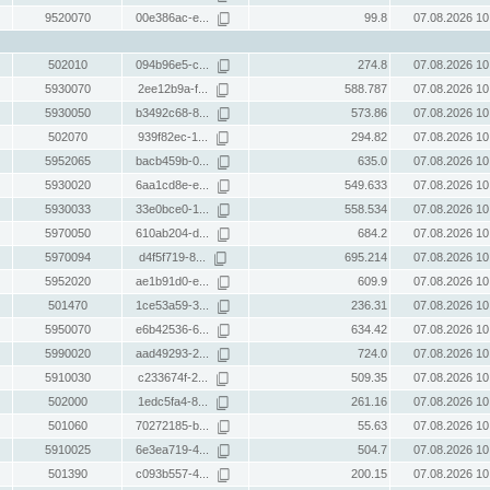
9520070
00e386ac-e...
99.8
07.08.2026 10
502010
094b96e5-c...
274.8
07.08.2026 10
5930070
2ee12b9a-f...
588.787
07.08.2026 10
5930050
b3492c68-8...
573.86
07.08.2026 10
502070
939f82ec-1...
294.82
07.08.2026 10
5952065
bacb459b-0...
635.0
07.08.2026 10
5930020
6aa1cd8e-e...
549.633
07.08.2026 10
5930033
33e0bce0-1...
558.534
07.08.2026 10
5970050
610ab204-d...
684.2
07.08.2026 10
5970094
d4f5f719-8...
695.214
07.08.2026 10
5952020
ae1b91d0-e...
609.9
07.08.2026 10
501470
1ce53a59-3...
236.31
07.08.2026 10
5950070
e6b42536-6...
634.42
07.08.2026 10
5990020
aad49293-2...
724.0
07.08.2026 10
5910030
c233674f-2...
509.35
07.08.2026 10
502000
1edc5fa4-8...
261.16
07.08.2026 10
501060
70272185-b...
55.63
07.08.2026 10
5910025
6e3ea719-4...
504.7
07.08.2026 10
501390
c093b557-4...
200.15
07.08.2026 10