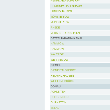
HENRICHENBURG UW
HERBRUM HAFENDAMM
LÜDINGHAUSEN
MÜNSTER OW
MÜNSTER UW
RHEDE
VERSEN TRENNSPITZE
DATTELN-HAMM-KANAL
HAMM OW
HAMM UW
WALTROP
WERRIES OW
DIEMEL
DIEMELTALSPERRE
HELMINGHAUSEN
WILHELMSBRÜCKE
DONAU
ACHLEITEN
DEGGENDORF
DÜRNSTEIN
ERLAU