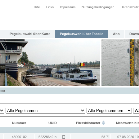
Hilfe
Links
Impressum
Nutzungsbedingungen
Datenschutz
Pegelauswahl über Karte
Pegelauswahl über Tabelle
Abo
Down
tter
Nummer
UUID
Flusskilometer
Messwerte bi
48900102
522286e2-b...
58.71
07.08.2026 10