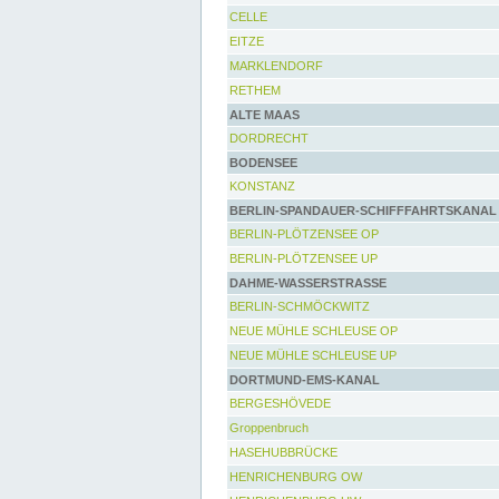
CELLE
EITZE
MARKLENDORF
RETHEM
ALTE MAAS
DORDRECHT
BODENSEE
KONSTANZ
BERLIN-SPANDAUER-SCHIFFFAHRTSKANAL
BERLIN-PLÖTZENSEE OP
BERLIN-PLÖTZENSEE UP
DAHME-WASSERSTRASSE
BERLIN-SCHMÖCKWITZ
NEUE MÜHLE SCHLEUSE OP
NEUE MÜHLE SCHLEUSE UP
DORTMUND-EMS-KANAL
BERGESHÖVEDE
Groppenbruch
HASEHUBBRÜCKE
HENRICHENBURG OW