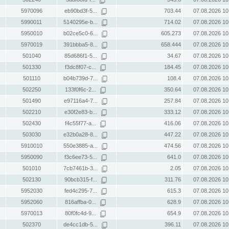
5970096
eb90bd3f-5...
703.44
07.08.2026 10
5990011
5140295e-b...
714.02
07.08.2026 10
5950010
b02ce5c0-6...
605.273
07.08.2026 10
5970019
391bbba5-8...
658.444
07.08.2026 10
501040
85d686f1-5...
34.67
07.08.2026 10
501330
f3dc8f07-c...
184.45
07.08.2026 10
501110
b04b739d-7...
108.4
07.08.2026 10
502250
133f0f6c-2...
350.64
07.08.2026 10
501490
e97116a4-7...
257.84
07.08.2026 10
502210
e30f2e83-b...
333.12
07.08.2026 10
502430
f4c55f77-a...
416.06
07.08.2026 10
503030
e32b0a28-8...
447.22
07.08.2026 10
5910010
550e3885-a...
474.56
07.08.2026 10
5950090
f3c6ee73-5...
641.0
07.08.2026 10
501010
7cb7461b-3...
2.05
07.08.2026 10
502130
90bcb315-f...
311.76
07.08.2026 10
5952030
fed4c295-7...
615.3
07.08.2026 10
5952060
816affba-0...
628.9
07.08.2026 10
5970013
80f0fc4d-9...
654.9
07.08.2026 10
502370
de4cc1db-5...
396.11
07.08.2026 10