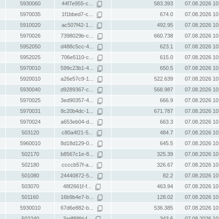
5930060
44f7e955-c...
583.393
07.08.2026 10
5970035
1f1bbed7-c...
674.0
07.08.2026 10
5910020
ac507f42-1...
492.95
07.08.2026 10
5970026
7398029b-c...
660.738
07.08.2026 10
5952050
d488c5cc-4...
623.1
07.08.2026 10
5952025
706e5110-c...
615.0
07.08.2026 10
5970010
599c23b1-4...
650.5
07.08.2026 10
5920010
a26e57c9-1...
522.639
07.08.2026 10
5930040
d9289367-c...
568.987
07.08.2026 10
5970025
3ed90357-4...
666.9
07.08.2026 10
5970031
8c20b4dc-1...
671.787
07.08.2026 10
5970024
a653eb04-d...
663.3
07.08.2026 10
503120
c80a4f21-5...
484.7
07.08.2026 10
5960010
8d18d129-0...
645.5
07.08.2026 10
502170
b8567c1e-8...
325.39
07.08.2026 10
502180
ccccb57f-a...
326.67
07.08.2026 10
501080
24440872-5...
82.2
07.08.2026 10
503070
48f2661f-f...
463.94
07.08.2026 10
501160
16b9b4e7-b...
128.02
07.08.2026 10
5930010
67d6e882-b...
536.385
07.08.2026 10
502240
3adf88fd-f...
343.6
07.08.2026 10