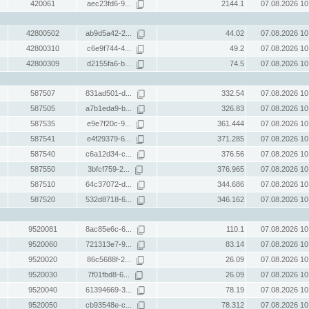
420061
aec23fd6-9...
2144.1
07.08.2026 10
42800502
ab9d5a42-2...
44.02
07.08.2026 10
42800310
c6e9f744-4...
49.2
07.08.2026 10
42800309
d2155fa6-b...
74.5
07.08.2026 10
587507
831ad501-d...
332.54
07.08.2026 10
587505
a7b1eda9-b...
326.83
07.08.2026 10
587535
e9e7f20c-9...
361.444
07.08.2026 10
587541
e4f29379-6...
371.285
07.08.2026 10
587540
c6a12d34-c...
376.56
07.08.2026 10
587550
3bfcf759-2...
376.965
07.08.2026 10
587510
64c37072-d...
344.686
07.08.2026 10
587520
532d8718-6...
346.162
07.08.2026 10
9520081
8ac85e6c-6...
110.1
07.08.2026 10
9520060
721313e7-9...
83.14
07.08.2026 10
9520020
86c5688f-2...
26.09
07.08.2026 10
9520030
7f01fbd8-6...
26.09
07.08.2026 10
9520040
61394669-3...
78.19
07.08.2026 10
9520050
cb93548e-c...
78.312
07.08.2026 10