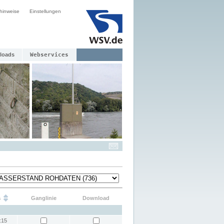
hinweise
Einstellungen
loads
Webservices
s
Ganglinie
Download
:15