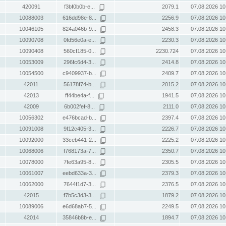
420091
f3bf0b0b-e...
2079.1
07.08.2026 10
10088003
616dd98e-8...
2256.9
07.08.2026 10
10046105
824a046b-9...
2458.3
07.08.2026 10
10090708
0fd56e0a-e...
2230.3
07.08.2026 10
10090408
560cf185-0...
2230.724
07.08.2026 10
10053009
296fc6d4-3...
2414.8
07.08.2026 10
10054500
c9409937-b...
2409.7
07.08.2026 10
42011
56178f74-b...
2015.2
07.08.2026 10
42013
ff44be4a-f...
1941.5
07.08.2026 10
42009
6b002fef-8...
2111.0
07.08.2026 10
10056302
e476bcad-b...
2397.4
07.08.2026 10
10091008
9f12c405-3...
2226.7
07.08.2026 10
10092000
33ceb441-2...
2225.2
07.08.2026 10
10068006
f768173a-7...
2350.7
07.08.2026 10
10078000
7fe63a95-8...
2305.5
07.08.2026 10
10061007
eebd633a-3...
2379.3
07.08.2026 10
10062000
7644f1d7-3...
2376.5
07.08.2026 10
42015
f7b5c3d3-3...
1879.2
07.08.2026 10
10089006
e6d68ab7-5...
2249.5
07.08.2026 10
42014
35846b8b-e...
1894.7
07.08.2026 10