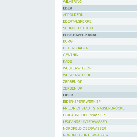
WILHERING
EDER
AFFOLDERN
EDERTALSPERRE
SCHMITTLOTHEIM
ELBE-HAVEL-KANAL
BURG
DETERSHAGEN
GENTHIN
KADE
WUSTERWITZ OP
WUSTERWITZ UP
ZERBEN OP
ZERBEN UP
EIDER
EIDER-SPERRWERK BP
FRIEDRICHSTADT STRASSENBRÜCKE
LEXFÄHRE OBERWASSER
LEXFÄHRE UNTERWASSER
NORDFELD OBERWASSER
NORDFELD UNTERWASSER