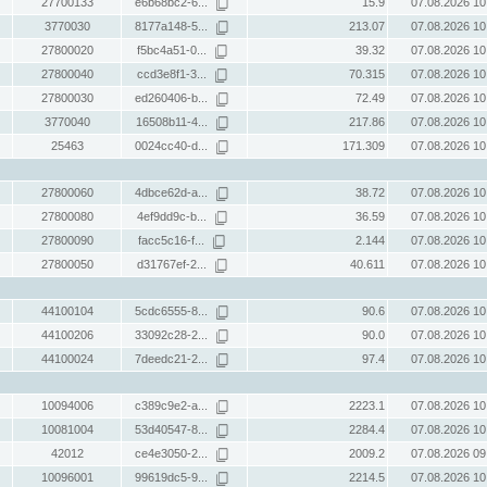
27700133
e6b68bc2-6...
15.9
07.08.2026 10
3770030
8177a148-5...
213.07
07.08.2026 10
27800020
f5bc4a51-0...
39.32
07.08.2026 10
27800040
ccd3e8f1-3...
70.315
07.08.2026 10
27800030
ed260406-b...
72.49
07.08.2026 10
3770040
16508b11-4...
217.86
07.08.2026 10
25463
0024cc40-d...
171.309
07.08.2026 10
27800060
4dbce62d-a...
38.72
07.08.2026 10
27800080
4ef9dd9c-b...
36.59
07.08.2026 10
27800090
facc5c16-f...
2.144
07.08.2026 10
27800050
d31767ef-2...
40.611
07.08.2026 10
44100104
5cdc6555-8...
90.6
07.08.2026 10
44100206
33092c28-2...
90.0
07.08.2026 10
44100024
7deedc21-2...
97.4
07.08.2026 10
10094006
c389c9e2-a...
2223.1
07.08.2026 10
10081004
53d40547-8...
2284.4
07.08.2026 10
42012
ce4e3050-2...
2009.2
07.08.2026 09
10096001
99619dc5-9...
2214.5
07.08.2026 10