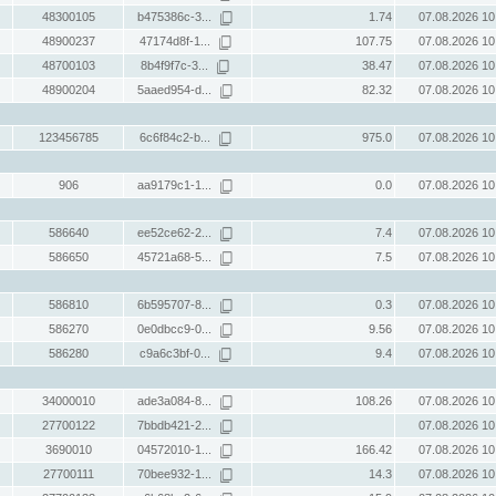
48300105
b475386c-3...
1.74
07.08.2026 10
48900237
47174d8f-1...
107.75
07.08.2026 10
48700103
8b4f9f7c-3...
38.47
07.08.2026 10
48900204
5aaed954-d...
82.32
07.08.2026 10
123456785
6c6f84c2-b...
975.0
07.08.2026 10
906
aa9179c1-1...
0.0
07.08.2026 10
586640
ee52ce62-2...
7.4
07.08.2026 10
586650
45721a68-5...
7.5
07.08.2026 10
586810
6b595707-8...
0.3
07.08.2026 10
586270
0e0dbcc9-0...
9.56
07.08.2026 10
586280
c9a6c3bf-0...
9.4
07.08.2026 10
34000010
ade3a084-8...
108.26
07.08.2026 10
27700122
7bbdb421-2...
07.08.2026 10
3690010
04572010-1...
166.42
07.08.2026 10
27700111
70bee932-1...
14.3
07.08.2026 10