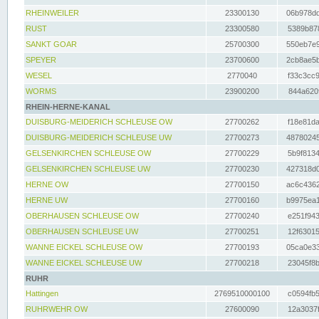
RHEINWEILER
23300130
06b978dd
RUST
23300580
5389b878
SANKT GOAR
25700300
550eb7e9
SPEYER
23700600
2cb8ae5b
WESEL
2770040
f33c3cc9
WORMS
23900200
844a620f
RHEIN-HERNE-KANAL
DUISBURG-MEIDERICH SCHLEUSE OW
27700262
f18e81da
DUISBURG-MEIDERICH SCHLEUSE UW
27700273
48780245
GELSENKIRCHEN SCHLEUSE OW
27700229
5b9f8134
GELSENKIRCHEN SCHLEUSE UW
27700230
427318d0
HERNE OW
27700150
ac6c4362
HERNE UW
27700160
b9975ea1
OBERHAUSEN SCHLEUSE OW
27700240
e251f943
OBERHAUSEN SCHLEUSE UW
27700251
12f63015
WANNE EICKEL SCHLEUSE OW
27700193
05ca0e33
WANNE EICKEL SCHLEUSE UW
27700218
23045f8b
RUHR
Hattingen
2769510000100
c0594fb5
RUHRWEHR OW
27600090
12a3037f