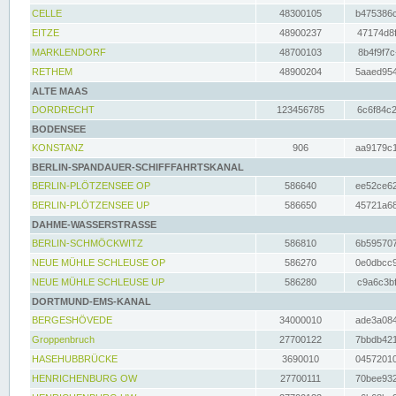
CELLE
48300105
b475386c
EITZE
48900237
47174d8f
MARKLENDORF
48700103
8b4f9f7c
RETHEM
48900204
5aaed954
ALTE MAAS
DORDRECHT
123456785
6c6f84c2
BODENSEE
KONSTANZ
906
aa9179c1
BERLIN-SPANDAUER-SCHIFFFAHRTSKANAL
BERLIN-PLÖTZENSEE OP
586640
ee52ce62
BERLIN-PLÖTZENSEE UP
586650
45721a68
DAHME-WASSERSTRASSE
BERLIN-SCHMÖCKWITZ
586810
6b595707
NEUE MÜHLE SCHLEUSE OP
586270
0e0dbcc9
NEUE MÜHLE SCHLEUSE UP
586280
c9a6c3bf
DORTMUND-EMS-KANAL
BERGESHÖVEDE
34000010
ade3a084
Groppenbruch
27700122
7bbdb421
HASEHUBBRÜCKE
3690010
04572010
HENRICHENBURG OW
27700111
70bee932