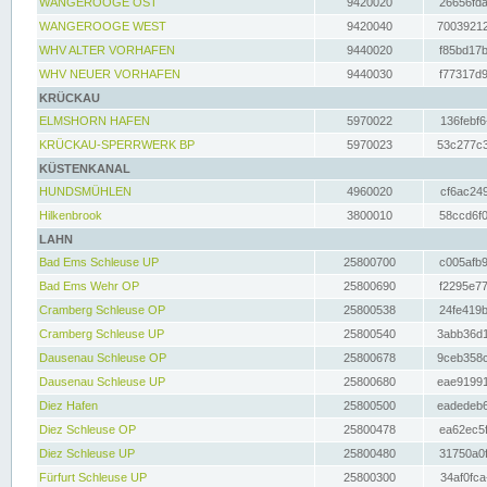
WANGEROOGE OST
9420020
26656fda
WANGEROOGE WEST
9420040
70039212
WHV ALTER VORHAFEN
9440020
f85bd17b
WHV NEUER VORHAFEN
9440030
f77317d9
KRÜCKAU
ELMSHORN HAFEN
5970022
136febf6
KRÜCKAU-SPERRWERK BP
5970023
53c277c3
KÜSTENKANAL
HUNDSMÜHLEN
4960020
cf6ac249
Hilkenbrook
3800010
58ccd6f0
LAHN
Bad Ems Schleuse UP
25800700
c005afb9
Bad Ems Wehr OP
25800690
f2295e77
Cramberg Schleuse OP
25800538
24fe419b
Cramberg Schleuse UP
25800540
3abb36d1
Dausenau Schleuse OP
25800678
9ceb358c
Dausenau Schleuse UP
25800680
eae91991
Diez Hafen
25800500
eadedeb6
Diez Schleuse OP
25800478
ea62ec5f
Diez Schleuse UP
25800480
31750a0f
Fürfurt Schleuse UP
25800300
34af0fca