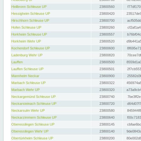
Heilbronn Schleuse UP
23800560
f77df170
Hessigheim Schleuse UP
23800420
23517de9
Hirschhorn Schleuse UP
23800700
acf505dd
Hofen Schleuse UP
23800260
cf2af1a4
Horkheim Schleuse UP
23800557
b76bf04c
Horkheim Wehr UP
23800520
d9b441a5
Kochendorf Schleuse UP
23800600
8f695e71
Ladenburg Wehr UP
23800820
70cee7df
Lauffen
23800500
8559d1a0
Lauffen Schleuse UP
23800501
2f7cb553
Mannheim Neckar
23800900
25582d3f
Marbach Schleuse UP
23800322
456974a8
Marbach Wehr UP
23800320
a73a9cb4
Neckargemünd Schleuse UP
23800740
7be3ff2e
Neckarsteinach Schleuse UP
23800720
d64d07f7
Neckarsulm Wehr UP
23800580
845944f8
Neckarzimmern Schleuse UP
23800640
f00c7183
Oberesslingen Schleuse UP
23800145
cbfae6bc
Oberesslingen Wehr UP
23800140
9de0843a
Obertürkheim Schleuse UP
23800200
80e002d8