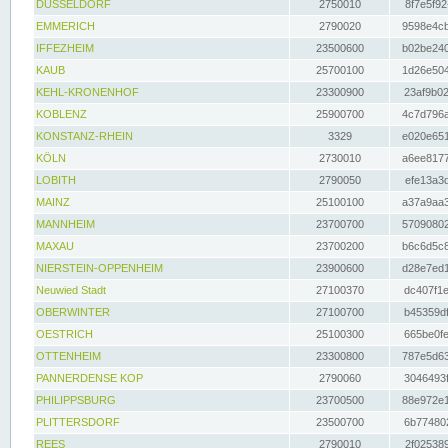
DÜSSELDORF
2750010
8f7e5f92
EMMERICH
2790020
9598e4cb
IFFEZHEIM
23500600
b02be240
KAUB
25700100
1d26e504
KEHL-KRONENHOF
23300900
23af9b02
KOBLENZ
25900700
4c7d796a
KONSTANZ-RHEIN
3329
e020e651
KÖLN
2730010
a6ee8177
LOBITH
2790050
efe13a3d
MAINZ
25100100
a37a9aa3
MANNHEIM
23700700
57090802
MAXAU
23700200
b6c6d5c8
NIERSTEIN-OPPENHEIM
23900600
d28e7ed1
Neuwied Stadt
27100370
dc407f1e
OBERWINTER
27100700
b45359df
OESTRICH
25100300
665be0fe
OTTENHEIM
23300800
787e5d63
PANNERDENSE KOP
2790060
3046493f
PHILIPPSBURG
23700500
88e972e1
PLITTERSDORF
23500700
6b774802
REES
2790010
2f025389