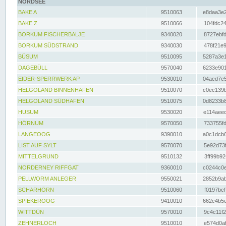
NORDSEE
BAKE A
9510063
e8daa3e2
BAKE Z
9510066
104fdc24
BORKUM FISCHERBALJE
9340020
8727ebfd
BORKUM SÜDSTRAND
9340030
478f21e9
BÜSUM
9510095
5287a3e1
DAGEBÜLL
9570040
6233e901
EIDER-SPERRWERK AP
9530010
04acd7e5
HELGOLAND BINNENHAFEN
9510070
c0ec139b
HELGOLAND SÜDHAFEN
9510075
0d8233b8
HUSUM
9530020
e114aeec
HÖRNUM
9570050
733755fd
LANGEOOG
9390010
a0c1dcb6
LIST AUF SYLT
9570070
5e92d73f
MITTELGRUND
9510132
3ff99b92
NORDERNEY RIFFGAT
9360010
c0244c0e
PELLWORM ANLEGER
9550021
2852b9ab
SCHARHÖRN
9510060
f0197bcf
SPIEKEROOG
9410010
662c4b5e
WITTDÜN
9570010
9c4c11f2
ZEHNERLOCH
9510010
e574d0af