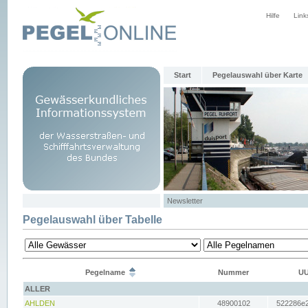
Hilfe
Link
Start
Pegelauswahl über Karte
Newsletter
Pegelauswahl über Tabelle
Pegelname
Nummer
UU
ALLER
AHLDEN
48900102
522286e2