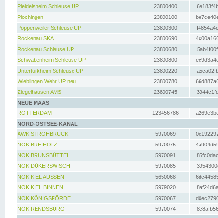
Pleidelsheim Schleuse UP
23800400
6e183f4b
Plochingen
23800100
be7ce40e
Poppenweiler Schleuse UP
23800300
f4854a4c
Rockenau SKA
23800690
4c00a166
Rockenau Schleuse UP
23800680
5ab4f00f
Schwabenheim Schleuse UP
23800800
ec9d3a4d
Untertürkheim Schleuse UP
23800220
a5ca02fb
Wieblingen Wehr UP neu
23800780
66d887a6
Ziegelhausen AMS
23800745
3944c1fd
NEUE MAAS
ROTTERDAM
123456786
a269e3be
NORD-OSTSEE-KANAL
AWK STROHBRÜCK
5970069
0e192297
NOK BREIHOLZ
5970075
4a904d59
NOK BRUNSBÜTTEL
5970091
85fc0dac
NOK DÜKERSWISCH
5970085
3954300d
NOK KIEL AUSSEN
5650068
6dc44585
NOK KIEL BINNEN
5979020
8af24d6a
NOK KÖNIGSFÖRDE
5970067
d0ec2790
NOK RENDSBURG
5970074
8c8afb56