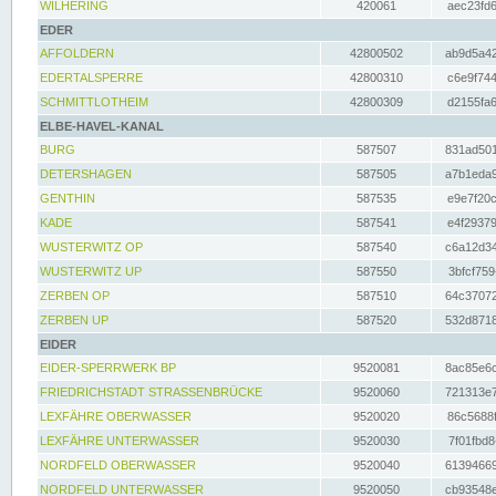
WILHERING
420061
aec23fd6
EDER
AFFOLDERN
42800502
ab9d5a42
EDERTALSPERRE
42800310
c6e9f744
SCHMITTLOTHEIM
42800309
d2155fa6
ELBE-HAVEL-KANAL
BURG
587507
831ad501
DETERSHAGEN
587505
a7b1eda9
GENTHIN
587535
e9e7f20c
KADE
587541
e4f29379
WUSTERWITZ OP
587540
c6a12d34
WUSTERWITZ UP
587550
3bfcf759
ZERBEN OP
587510
64c37072
ZERBEN UP
587520
532d8718
EIDER
EIDER-SPERRWERK BP
9520081
8ac85e6c
FRIEDRICHSTADT STRASSENBRÜCKE
9520060
721313e7
LEXFÄHRE OBERWASSER
9520020
86c5688f
LEXFÄHRE UNTERWASSER
9520030
7f01fbd8
NORDFELD OBERWASSER
9520040
61394669
NORDFELD UNTERWASSER
9520050
cb93548e