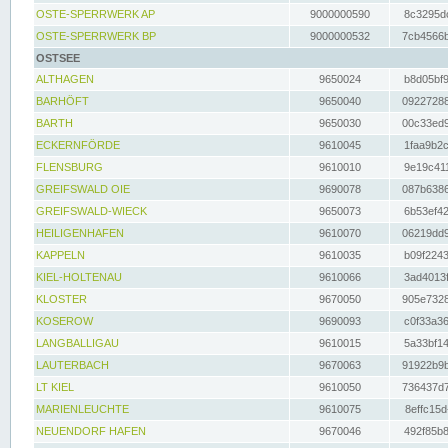
OSTE-SPERRWERK AP
9000000590
8c3295dc
OSTE-SPERRWERK BP
9000000532
7cb4566b
OSTSEE
ALTHAGEN
9650024
b8d05bf9
BARHÖFT
9650040
09227288
BARTH
9650030
00c33ed9
ECKERNFÖRDE
9610045
1faa9b2c
FLENSBURG
9610010
9e19c411
GREIFSWALD OIE
9690078
087b6386
GREIFSWALD-WIECK
9650073
6b53ef42
HEILIGENHAFEN
9610070
06219dd9
KAPPELN
9610035
b09f2243
KIEL-HOLTENAU
9610066
3ad4013f
KLOSTER
9670050
905e7328
KOSEROW
9690093
c0f33a36
LANGBALLIGAU
9610015
5a33bf14
LAUTERBACH
9670063
91922b9b
LT KIEL
9610050
736437d7
MARIENLEUCHTE
9610075
8effc15d
NEUENDORF HAFEN
9670046
492f85b8