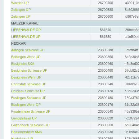
Wintrich UP
26700400
a392113c
Zeltingen OP
26700580
8b802863
Zeltingen UP
26700600
d867e7e9
MALZER KANAL
LIEBENWALDE OP
581540
3f8ceb6d
LIEBENWALDE UP
581550
a1cf60be
NECKAR
Aldingen Schleuse UP
23800280
dfdfb4ff
Beihingen Wehr UP
23800360
8a2e3048
Besigheim SKA
23800460
46d8ed02
Besigheim Schleuse UP
23800480
57db82c7
Besigheim Wehr UP
23800440
42c11b7a
Cannstatt Schleuse UP
23800240
7068d262
Deizisau Schleuse UP
23800120
c5b6243d
Esslingen Schleuse UP
23800180
130a3761
Esslingen Wehr OP
23800176
31c32a38
Feudenheim Schleuse UP
23800840
48a939b9
Gundelsheim UP
23800620
fc1072e4
Guttenbach Schleuse UP
23800660
bd36404b
Hassmersheim AMS
23800630
0e1b8ae0
Heidelberg UP
23800760
827b2685