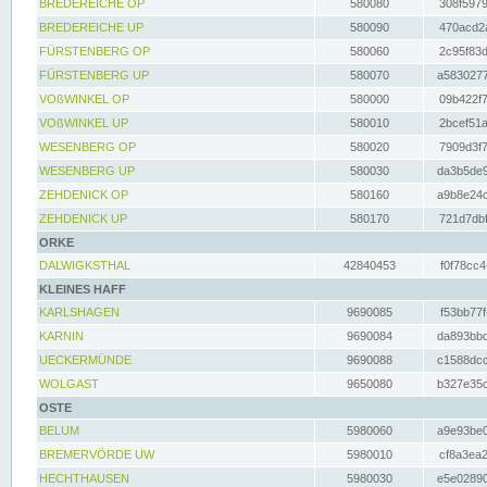
BREDEREICHE OP
580080
308f5979
BREDEREICHE UP
580090
470acd2a
FÜRSTENBERG OP
580060
2c95f83d
FÜRSTENBERG UP
580070
a5830277
VOßWINKEL OP
580000
09b422f7
VOßWINKEL UP
580010
2bcef51a
WESENBERG OP
580020
7909d3f7
WESENBERG UP
580030
da3b5de9
ZEHDENICK OP
580160
a9b8e24c
ZEHDENICK UP
580170
721d7dbf
ORKE
DALWIGKSTHAL
42840453
f0f78cc4
KLEINES HAFF
KARLSHAGEN
9690085
f53bb77f
KARNIN
9690084
da893bbd
UECKERMÜNDE
9690088
c1588dcc
WOLGAST
9650080
b327e35c
OSTE
BELUM
5980060
a9e93be0
BREMERVÖRDE UW
5980010
cf8a3ea2
HECHTHAUSEN
5980030
e5e02890