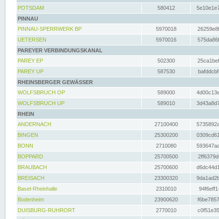
POTSDAM
580412
5e10e1e7
PINNAU
PINNAU-SPERRWERK BP
5970018
26259e8f
UETERSEN
5970016
575da86f
PAREYER VERBINDUNGSKANAL
PAREY EP
502300
25ca1bef
PAREY UP
587530
bafddcbf
RHEINSBERGER GEWÄSSER
WOLFSBRUCH OP
589000
4d00c13e
WOLFSBRUCH UP
589010
3d43a8d7
RHEIN
ANDERNACH
27100400
5735892a
BINGEN
25300200
0309cd61
BONN
2710080
593647aa
BOPPARD
25700500
2ff6379d
BRAUBACH
25700600
d6dc44d1
BREISACH
23300320
9da1ad2b
Basel-Rheinhalle
2310010
94f6eff1
Bodenheim
23900620
f6be7857
DUISBURG-RUHRORT
2770010
c0f51e35