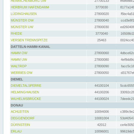
HENRICHENBURG UW
27700133
e6b68bc2
HERBRUM HAFENDAMM
3770030
8177a148
LÜDINGHAUSEN
27800020
f5bc4a51
MÜNSTER OW
27800040
ccd3e8f1
MÜNSTER UW
27800030
ed260406
RHEDE
3770040
16508b11
VERSEN TRENNSPITZE
25463
0024cc40
DATTELN-HAMM-KANAL
HAMM OW
27800060
4dbce62d
HAMM UW
27800080
4ef9dd9c
WALTROP
27800090
facc5c16
WERRIES OW
27800050
d31767ef
DIEMEL
DIEMELTALSPERRE
44100104
5cdc6555
HELMINGHAUSEN
44100206
33092c28
WILHELMSBRÜCKE
44100024
7deedc21
DONAU
ACHLEITEN
10094006
c389c9e2
DEGGENDORF
10081004
53d40547
DÜRNSTEIN
42012
ce4e3050
ERLAU
10096001
99619dc5