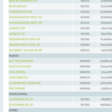
BERLIN-SPANDAU UP
580310
2c68509c
BORGSDORF
581591
1b2e2996
FRIEDRICHSTHAL
603420
314945d6
HOHENSAATEN WEST AP
603400
99309d3e
HOHENSAATEN WEST BP
603310
3404a6e5
LEHNITZ OP
581580
c8a1cf0a
LEHNITZ UP
581590
5bb1f56d
NIEDERFINOW SHW OP
692080
414dd4ee
NIEDERFINOW SHW UP
692090
4eec6b25
SCHWEDT SCHLEUSE BP
603410
4ee515f9
HUNTE
BUTTELERHÖRNE
4960060
b3d88ca6
ELSFLETH OHRT
4960080
531da758
HOLLERSIEL
4960050
2eacef2f
HUNTEBRÜCK
4960070
2e1d458b
OLDENBURG-DRIELAKE
4960030
1b51e55e
REITHÖRNE
4960040
c9df61c4
HAVELKANAL
SCHÖNWALDE OP
587050
d8ef9f21
SCHÖNWALDE UP
587060
b6650b13
IJSSEL