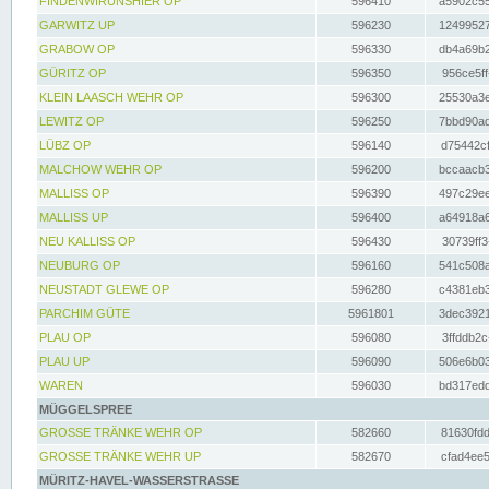
FINDENWIRUNSHIER OP
596410
a5902c55
GARWITZ UP
596230
12499527
GRABOW OP
596330
db4a69b2
GÜRITZ OP
596350
956ce5ff
KLEIN LAASCH WEHR OP
596300
25530a3e
LEWITZ OP
596250
7bbd90ad
LÜBZ OP
596140
d75442cf
MALCHOW WEHR OP
596200
bccaacb3
MALLISS OP
596390
497c29ee
MALLISS UP
596400
a64918a6
NEU KALLISS OP
596430
30739ff3
NEUBURG OP
596160
541c508a
NEUSTADT GLEWE OP
596280
c4381eb3
PARCHIM GÜTE
5961801
3dec3921
PLAU OP
596080
3ffddb2c
PLAU UP
596090
506e6b03
WAREN
596030
bd317edd
MÜGGELSPREE
GROSSE TRÄNKE WEHR OP
582660
81630fdd
GROSSE TRÄNKE WEHR UP
582670
cfad4ee5
MÜRITZ-HAVEL-WASSERSTRASSE