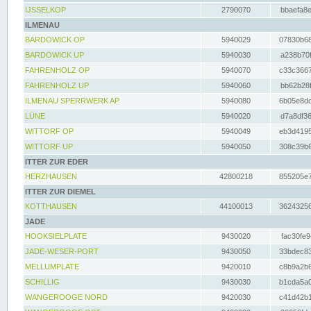
IJSSELKOP
2790070
bbaefa8e
ILMENAU
BARDOWICK OP
5940029
07830b68
BARDOWICK UP
5940030
a238b70f
FAHRENHOLZ OP
5940070
c33c3667
FAHRENHOLZ UP
5940060
bb62b28f
ILMENAU SPERRWERK AP
5940080
6b05e8dc
LÜNE
5940020
d7a8df36
WITTORF OP
5940049
eb3d4195
WITTORF UP
5940050
308c39b6
ITTER ZUR EDER
HERZHAUSEN
42800218
855205e7
ITTER ZUR DIEMEL
KOTTHAUSEN
44100013
36243256
JADE
HOOKSIELPLATE
9430020
fac30fe9
JADE-WESER-PORT
9430050
33bdec83
MELLUMPLATE
9420010
c8b9a2b6
SCHILLIG
9430030
b1cda5a0
WANGEROOGE NORD
9420030
c41d42b1