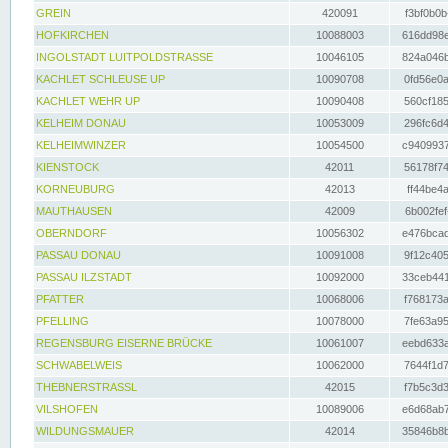
GREIN
420091
f3bf0b0b
HOFKIRCHEN
10088003
616dd98e
INGOLSTADT LUITPOLDSTRASSE
10046105
824a046b
KACHLET SCHLEUSE UP
10090708
0fd56e0a
KACHLET WEHR UP
10090408
560cf185
KELHEIM DONAU
10053009
296fc6d4
KELHEIMWINZER
10054500
c9409937
KIENSTOCK
42011
56178f74
KORNEUBURG
42013
ff44be4a
MAUTHAUSEN
42009
6b002fef
OBERNDORF
10056302
e476bcad
PASSAU DONAU
10091008
9f12c405
PASSAU ILZSTADT
10092000
33ceb441
PFATTER
10068006
f768173a
PFELLING
10078000
7fe63a95
REGENSBURG EISERNE BRÜCKE
10061007
eebd633a
SCHWABELWEIS
10062000
7644f1d7
THEBNERSTRASSL
42015
f7b5c3d3
VILSHOFEN
10089006
e6d68ab7
WILDUNGSMAUER
42014
35846b8b