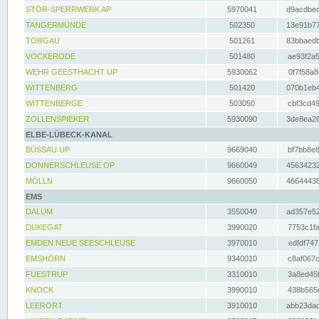
STÖR-SPERRWERK AP
5970041
d9acdbec
TANGERMÜNDE
502350
13e91b77
TORGAU
501261
83bbaedb
VOCKERODE
501480
ae93f2a5
WEHR GEESTHACHT UP
5930062
0f7f58a8
WITTENBERG
501420
070b1eb4
WITTENBERGE
503050
cbf3cd49
ZOLLENSPIEKER
5930090
3de8ea26
ELBE-LÜBECK-KANAL
BÜSSAU UP
9669040
bf7bb8e8
DONNERSCHLEUSE OP
9660049
45634232
MÖLLN
9660050
46644438
EMS
DALUM
3550040
ad357e52
DUKEGAT
3990020
7753c1fa
EMDEN NEUE SEESCHLEUSE
3970010
edfdf747
EMSHÖRN
9340010
c8af067c
FUESTRUP
3310010
3a8ed45f
KNOCK
3990010
438b565e
LEERORT
3910010
abb23dad