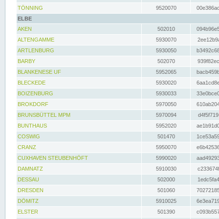
TÖNNING
9520070
00e386ac
ELBE
AKEN
502010
094b96e5
ALTENGAMME
5930070
2ee12b9a
ARTLENBURG
5930050
b3492c68
BARBY
502070
939f82ec
BLANKENESE UF
5952065
bacb459b
BLECKEDE
5930020
6aa1cd8e
BOIZENBURG
5930033
33e0bce0
BROKDORF
5970050
610ab204
BRUNSBÜTTEL MPM
5970094
d4f5f719
BUNTHAUS
5952020
ae1b91d0
COSWIG
501470
1ce53a59
CRANZ
5950070
e6b42536
CUXHAVEN STEUBENHÖFT
5990020
aad49293
DAMNATZ
5910030
c233674f
DESSAU
502000
1edc5fa4
DRESDEN
501060
70272185
DÖMITZ
5910025
6e3ea719
ELSTER
501390
c093b557