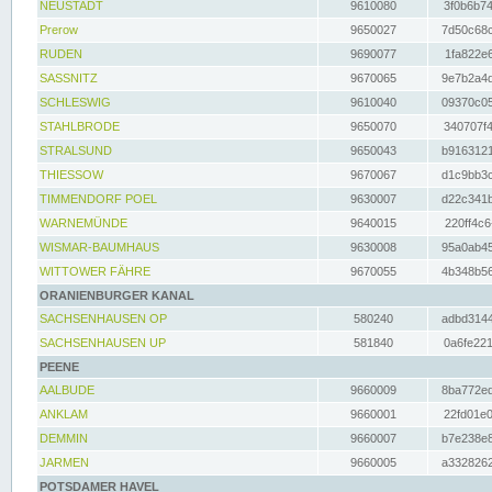
NEUSTADT
9610080
3f0b6b74
Prerow
9650027
7d50c68c
RUDEN
9690077
1fa822e6
SASSNITZ
9670065
9e7b2a4d
SCHLESWIG
9610040
09370c05
STAHLBRODE
9650070
340707f4
STRALSUND
9650043
b9163121
THIESSOW
9670067
d1c9bb3c
TIMMENDORF POEL
9630007
d22c341b
WARNEMÜNDE
9640015
220ff4c6
WISMAR-BAUMHAUS
9630008
95a0ab45
WITTOWER FÄHRE
9670055
4b348b56
ORANIENBURGER KANAL
SACHSENHAUSEN OP
580240
adbd3144
SACHSENHAUSEN UP
581840
0a6fe221
PEENE
AALBUDE
9660009
8ba772ed
ANKLAM
9660001
22fd01e0
DEMMIN
9660007
b7e238e8
JARMEN
9660005
a3328262
POTSDAMER HAVEL