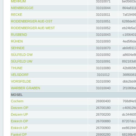
MEHRUM
31010071
be05603a
NIENBRÜGGE
31010044
864a8111
RECKE
31010011
7af19499
RODENBERGER AUE-OST
31010051
6288de60
RODENBERGER AUE-WEST
31010052
eb24b5a3
RUSBEND
31010043
c1f06401
RÜHEN
31010093
4ed5f6da
SEHNDE
31010070
ab0d9117
SÜLFELD OW
31010092
a8604e8f
SÜLFELD UW
31010091
892183d6
THUNE
31010080
42b865fb
VELSDORF
3101012
36f80081
VORSFELDE
31010090
dbb2bb9f
WARBER GRABEN
31010040
2f1080ba
MOSEL
Cochem
26900400
768df4e9
Detzem OP
26700180
c40912fd
Detzem UP
26700200
dc344605
Enkirch OP
26700880
87207dcd
Enkirch UP
26700900
ee861944
Fankel OP
26900280
68198b48