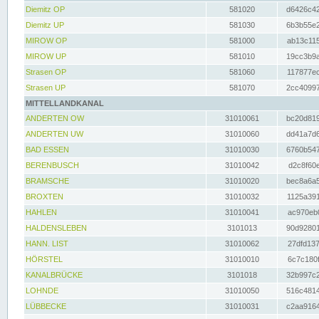
Diemitz OP
581020
d6426c42
Diemitz UP
581030
6b3b55e2
MIROW OP
581000
ab13c115
MIROW UP
581010
19cc3b9a
Strasen OP
581060
117877ec
Strasen UP
581070
2cc40997
MITTELLANDKANAL
ANDERTEN OW
31010061
bc20d819
ANDERTEN UW
31010060
dd41a7d6
BAD ESSEN
31010030
6760b547
BERENBUSCH
31010042
d2c8f60e
BRAMSCHE
31010020
bec8a6a5
BROXTEN
31010032
1125a391
HAHLEN
31010041
ac970eb0
HALDENSLEBEN
3101013
90d92801
HANN. LIST
31010062
27dfd137
HÖRSTEL
31010010
6c7c180f
KANALBRÜCKE
3101018
32b997c2
LOHNDE
31010050
516c4814
LÜBBECKE
31010031
c2aa9164