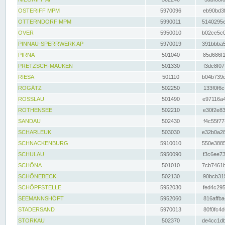
OSTERIFF MPM
5970096
eb90bd3f
OTTERNDORF MPM
5990011
5140295e
OVER
5950010
b02ce5c0
PINNAU-SPERRWERK AP
5970019
391bbba5
PIRNA
501040
85d686f1
PRETZSCH-MAUKEN
501330
f3dc8f07
RIESA
501110
b04b739d
ROGÄTZ
502250
133f0f6c
ROSSLAU
501490
e97116a4
ROTHENSEE
502210
e30f2e83
SANDAU
502430
f4c55f77
SCHARLEUK
503030
e32b0a28
SCHNACKENBURG
5910010
550e3885
SCHULAU
5950090
f3c6ee73
SCHÖNA
501010
7cb7461b
SCHÖNEBECK
502130
90bcb315
SCHÖPFSTELLE
5952030
fed4c295
SEEMANNSHÖFT
5952060
816affba
STADERSAND
5970013
80f0fc4d
STORKAU
502370
de4cc1db