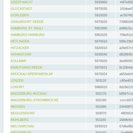
GEESTHACHT
5930060
44f7e955
GLÜCKSTADT
5970035
1f1bbed7
GORLEBEN
5910020
ac507f42
GRAUERORT REEDE
5970026
7398029b
HAMBURG ST. PAULI
5952050
d488c5cc
HAMBURG-HARBURG
5952025
706e5110
HETLINGEN
5970010
599c23b1
HITZACKER
5920010
a26e57c9
HOHNSTORF
5930040
d9289367
KOLLMAR
5970025
3ed90357
KRAUTSAND REEDE
5970031
8c20b4dc
KRÜCKAU-SPERRWERK AP
5970024
a653eb04
LENZEN
503120
c80a4f21
LÜHORT
5960010
8d18d129
MAGDEBURG-BUCKAU
502170
b8567c1e
MAGDEBURG-STROMBRÜCKE
502180
ccccb57f
MEISSEN
501080
24440872
MÜGGENDORF
503070
48f2661f
MÜHLBERG
501160
16b9b4e7
NEU DARCHAU
5930010
67d6e882
NIEGRIPP AP
502240
3adf88fd