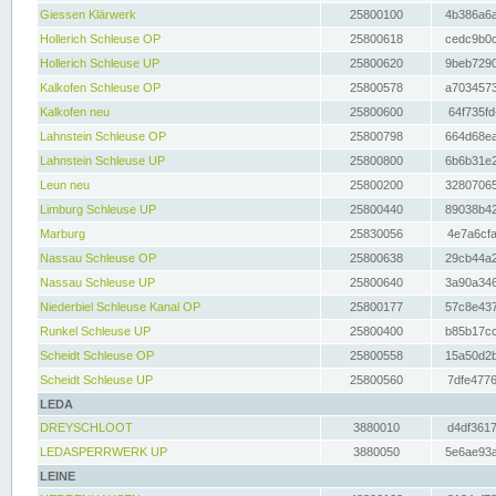
Giessen Klärwerk
25800100
4b386a6a
Hollerich Schleuse OP
25800618
cedc9b0c
Hollerich Schleuse UP
25800620
9beb7290
Kalkofen Schleuse OP
25800578
a7034573
Kalkofen neu
25800600
64f735fd
Lahnstein Schleuse OP
25800798
664d68ea
Lahnstein Schleuse UP
25800800
6b6b31e2
Leun neu
25800200
32807065
Limburg Schleuse UP
25800440
89038b42
Marburg
25830056
4e7a6cfa
Nassau Schleuse OP
25800638
29cb44a2
Nassau Schleuse UP
25800640
3a90a346
Niederbiel Schleuse Kanal OP
25800177
57c8e437
Runkel Schleuse UP
25800400
b85b17cc
Scheidt Schleuse OP
25800558
15a50d2b
Scheidt Schleuse UP
25800560
7dfe4776
LEDA
DREYSCHLOOT
3880010
d4df3617
LEDASPERRWERK UP
3880050
5e6ae93a
LEINE