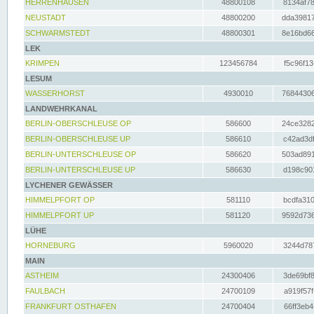
HERRENHAUSEN
48800108
8134af78
NEUSTADT
48800200
dda39817
SCHWARMSTEDT
48800301
8e16bd66
LEK
KRIMPEN
123456784
f5c96f13
LESUM
WASSERHORST
4930010
76844306
LANDWEHRKANAL
BERLIN-OBERSCHLEUSE OP
586600
24ce3282
BERLIN-OBERSCHLEUSE UP
586610
c42ad3df
BERLIN-UNTERSCHLEUSE OP
586620
503ad891
BERLIN-UNTERSCHLEUSE UP
586630
d198c901
LYCHENER GEWÄSSER
HIMMELPFORT OP
581110
bcdfa310
HIMMELPFORT UP
581120
9592d736
LÜHE
HORNEBURG
5960020
3244d787
MAIN
ASTHEIM
24300406
3de69bf8
FAULBACH
24700109
a919f57f
FRANKFURT OSTHAFEN
24700404
66ff3eb4