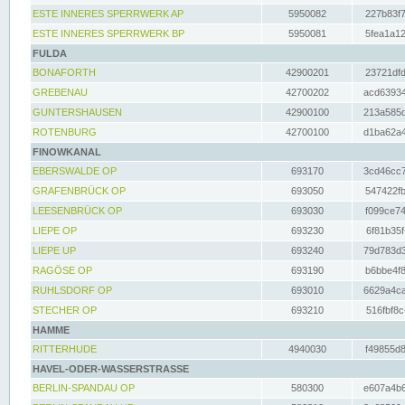
ESTE INNERES SPERRWERK AP
5950082
227b83f7
ESTE INNERES SPERRWERK BP
5950081
5fea1a12
FULDA
BONAFORTH
42900201
23721dfd
GREBENAU
42700202
acd63934
GUNTERSHAUSEN
42900100
213a585d
ROTENBURG
42700100
d1ba62a4
FINOWKANAL
EBERSWALDE OP
693170
3cd46cc7
GRAFENBRÜCK OP
693050
547422fb
LEESENBRÜCK OP
693030
f099ce74
LIEPE OP
693230
6f81b35f
LIEPE UP
693240
79d783d3
RAGÖSE OP
693190
b6bbe4f8
RUHLSDORF OP
693010
6629a4ca
STECHER OP
693210
516fbf8c
HAMME
RITTERHUDE
4940030
f49855d8
HAVEL-ODER-WASSERSTRASSE
BERLIN-SPANDAU OP
580300
e607a4b6