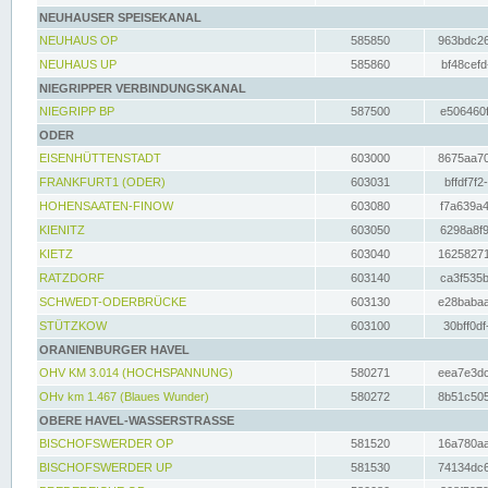
NEUHAUSER SPEISEKANAL
NEUHAUS OP
585850
963bdc26
NEUHAUS UP
585860
bf48cefd
NIEGRIPPER VERBINDUNGSKANAL
NIEGRIPP BP
587500
e506460f
ODER
EISENHÜTTENSTADT
603000
8675aa70
FRANKFURT1 (ODER)
603031
bffdf7f2
HOHENSAATEN-FINOW
603080
f7a639a4
KIENITZ
603050
6298a8f9
KIETZ
603040
16258271
RATZDORF
603140
ca3f535b
SCHWEDT-ODERBRÜCKE
603130
e28babaa
STÜTZKOW
603100
30bff0df
ORANIENBURGER HAVEL
OHV KM 3.014 (HOCHSPANNUNG)
580271
eea7e3dc
OHv km 1.467 (Blaues Wunder)
580272
8b51c505
OBERE HAVEL-WASSERSTRASSE
BISCHOFSWERDER OP
581520
16a780aa
BISCHOFSWERDER UP
581530
74134dc6