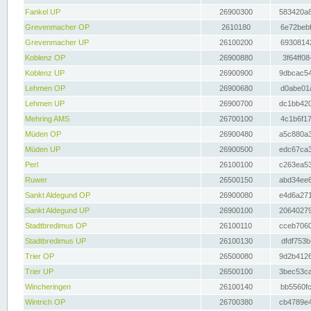
Fankel UP
26900300
583420a8
Grevenmacher OP
2610180
6e72bebf
Grevenmacher UP
26100200
69308142
Koblenz OP
26900880
3f64ff08
Koblenz UP
26900900
9dbcac54
Lehmen OP
26900680
d0abe01a
Lehmen UP
26900700
dc1bb420
Mehring AMS
26700100
4c1b6f17
Müden OP
26900480
a5c880a3
Müden UP
26900500
edc67ca3
Perl
26100100
c263ea53
Ruwer
26500150
abd34ee6
Sankt Aldegund OP
26900080
e4d6a271
Sankt Aldegund UP
26900100
20640279
Stadtbredimus OP
26100110
cceb7060
Stadtbredimus UP
26100130
dfdf753b
Trier OP
26500080
9d2b4126
Trier UP
26500100
3bec53ca
Wincheringen
26100140
bb5560fc
Wintrich OP
26700380
cb4789e4