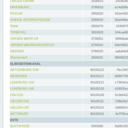
LINGEN-DARME
3500015
200363fc
PAPENBURG
3790010
ec4a598d
POGUM
3950020
5d1e4350
RHEINE UNTERSCHLEUSE
3390020
50a449ba
Rühle
3500070
15456f75
TERBORG
3910020
244cae8b
VERSEN WEHR OP
3730001
86f8dbab
VERSEN WEHRDURCHSTICH
3730010
6de43652
WEENER
3790020
aa6af4e6
Wachendorf
3500031
88698229
ELBESEITENKANAL
ARTLENBURG-ESK
90100122
7fec2f4f
BEVENSEN
90100112
b8997708
LÜNEBURG OW
90100121
c7364d1e
LÜNEBURG UW
90100120
d18033cd
OSLOSS
90100100
6c5b6422
UELZEN OW
90100111
728bd3e3
UELZEN UW
90100110
0d0082cf
WITTINGEN
90100101
9cf795ce
ESTE
BUXTEHUDE
5950080
8a08c920