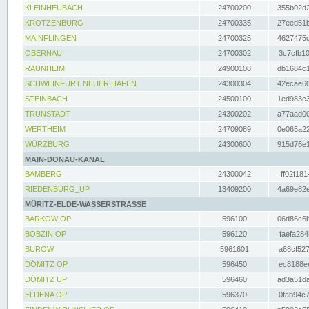
KLEINHEUBACH
24700200
355b02d2
KROTZENBURG
24700335
27eed51b
MAINFLINGEN
24700325
4627475d
OBERNAU
24700302
3c7cfb10
RAUNHEIM
24900108
db1684c1
SCHWEINFURT NEUER HAFEN
24300304
42ecae60
STEINBACH
24500100
1ed983c3
TRUNSTADT
24300202
a77aad00
WERTHEIM
24709089
0e065a22
WÜRZBURG
24300600
915d76e1
MAIN-DONAU-KANAL
BAMBERG
24300042
ff02f181
RIEDENBURG_UP
13409200
4a69e82e
MÜRITZ-ELDE-WASSERSTRASSE
BARKOW OP
596100
06d86c6b
BOBZIN OP
596120
faefa284
BUROW
5961601
a68cf527
DÖMITZ OP
596450
ec8188ee
DÖMITZ UP
596460
ad3a51da
ELDENA OP
596370
0fab94c7