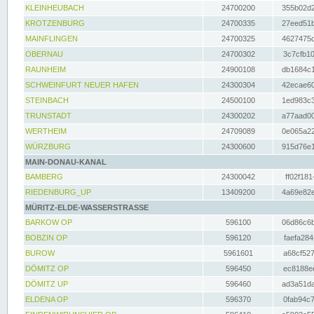
KLEINHEUBACH
24700200
355b02d2
KROTZENBURG
24700335
27eed51b
MAINFLINGEN
24700325
4627475d
OBERNAU
24700302
3c7cfb10
RAUNHEIM
24900108
db1684c1
SCHWEINFURT NEUER HAFEN
24300304
42ecae60
STEINBACH
24500100
1ed983c3
TRUNSTADT
24300202
a77aad00
WERTHEIM
24709089
0e065a22
WÜRZBURG
24300600
915d76e1
MAIN-DONAU-KANAL
BAMBERG
24300042
ff02f181
RIEDENBURG_UP
13409200
4a69e82e
MÜRITZ-ELDE-WASSERSTRASSE
BARKOW OP
596100
06d86c6b
BOBZIN OP
596120
faefa284
BUROW
5961601
a68cf527
DÖMITZ OP
596450
ec8188ee
DÖMITZ UP
596460
ad3a51da
ELDENA OP
596370
0fab94c7