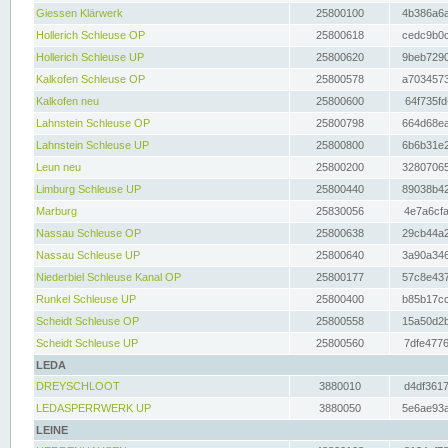
Giessen Klärwerk
25800100
4b386a6a
Hollerich Schleuse OP
25800618
cedc9b0c
Hollerich Schleuse UP
25800620
9beb7290
Kalkofen Schleuse OP
25800578
a7034573
Kalkofen neu
25800600
64f735fd
Lahnstein Schleuse OP
25800798
664d68ea
Lahnstein Schleuse UP
25800800
6b6b31e2
Leun neu
25800200
32807065
Limburg Schleuse UP
25800440
89038b42
Marburg
25830056
4e7a6cfa
Nassau Schleuse OP
25800638
29cb44a2
Nassau Schleuse UP
25800640
3a90a346
Niederbiel Schleuse Kanal OP
25800177
57c8e437
Runkel Schleuse UP
25800400
b85b17cc
Scheidt Schleuse OP
25800558
15a50d2b
Scheidt Schleuse UP
25800560
7dfe4776
LEDA
DREYSCHLOOT
3880010
d4df3617
LEDASPERRWERK UP
3880050
5e6ae93a
LEINE