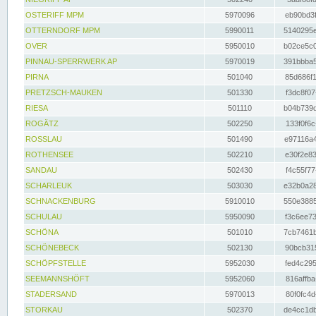
OSTERIFF MPM
5970096
eb90bd3f
OTTERNDORF MPM
5990011
5140295e
OVER
5950010
b02ce5c0
PINNAU-SPERRWERK AP
5970019
391bbba5
PIRNA
501040
85d686f1
PRETZSCH-MAUKEN
501330
f3dc8f07
RIESA
501110
b04b739d
ROGÄTZ
502250
133f0f6c
ROSSLAU
501490
e97116a4
ROTHENSEE
502210
e30f2e83
SANDAU
502430
f4c55f77
SCHARLEUK
503030
e32b0a28
SCHNACKENBURG
5910010
550e3885
SCHULAU
5950090
f3c6ee73
SCHÖNA
501010
7cb7461b
SCHÖNEBECK
502130
90bcb315
SCHÖPFSTELLE
5952030
fed4c295
SEEMANNSHÖFT
5952060
816affba
STADERSAND
5970013
80f0fc4d
STORKAU
502370
de4cc1db