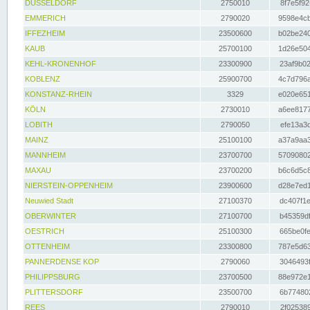
DÜSSELDORF
2750010
8f7e5f92
EMMERICH
2790020
9598e4cb
IFFEZHEIM
23500600
b02be240
KAUB
25700100
1d26e504
KEHL-KRONENHOF
23300900
23af9b02
KOBLENZ
25900700
4c7d796a
KONSTANZ-RHEIN
3329
e020e651
KÖLN
2730010
a6ee8177
LOBITH
2790050
efe13a3d
MAINZ
25100100
a37a9aa3
MANNHEIM
23700700
57090802
MAXAU
23700200
b6c6d5c8
NIERSTEIN-OPPENHEIM
23900600
d28e7ed1
Neuwied Stadt
27100370
dc407f1e
OBERWINTER
27100700
b45359df
OESTRICH
25100300
665be0fe
OTTENHEIM
23300800
787e5d63
PANNERDENSE KOP
2790060
3046493f
PHILIPPSBURG
23700500
88e972e1
PLITTERSDORF
23500700
6b774802
REES
2790010
2f025389