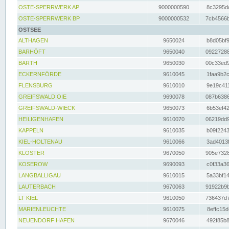
OSTE-SPERRWERK AP
9000000590
8c3295dc
OSTE-SPERRWERK BP
9000000532
7cb4566b
OSTSEE
ALTHAGEN
9650024
b8d05bf9
BARHÖFT
9650040
09227288
BARTH
9650030
00c33ed9
ECKERNFÖRDE
9610045
1faa9b2c
FLENSBURG
9610010
9e19c411
GREIFSWALD OIE
9690078
087b6386
GREIFSWALD-WIECK
9650073
6b53ef42
HEILIGENHAFEN
9610070
06219dd9
KAPPELN
9610035
b09f2243
KIEL-HOLTENAU
9610066
3ad4013f
KLOSTER
9670050
905e7328
KOSEROW
9690093
c0f33a36
LANGBALLIGAU
9610015
5a33bf14
LAUTERBACH
9670063
91922b9b
LT KIEL
9610050
736437d7
MARIENLEUCHTE
9610075
8effc15d
NEUENDORF HAFEN
9670046
492f85b8