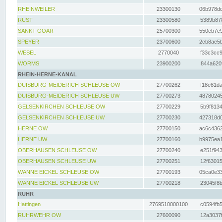
RHEINWEILER
23300130
06b978dd
RUST
23300580
5389b878
SANKT GOAR
25700300
550eb7e9
SPEYER
23700600
2cb8ae5b
WESEL
2770040
f33c3cc9
WORMS
23900200
844a620f
RHEIN-HERNE-KANAL
DUISBURG-MEIDERICH SCHLEUSE OW
27700262
f18e81da
DUISBURG-MEIDERICH SCHLEUSE UW
27700273
48780245
GELSENKIRCHEN SCHLEUSE OW
27700229
5b9f8134
GELSENKIRCHEN SCHLEUSE UW
27700230
427318d0
HERNE OW
27700150
ac6c4362
HERNE UW
27700160
b9975ea1
OBERHAUSEN SCHLEUSE OW
27700240
e251f943
OBERHAUSEN SCHLEUSE UW
27700251
12f63015
WANNE EICKEL SCHLEUSE OW
27700193
05ca0e33
WANNE EICKEL SCHLEUSE UW
27700218
23045f8b
RUHR
Hattingen
2769510000100
c0594fb5
RUHRWEHR OW
27600090
12a3037f