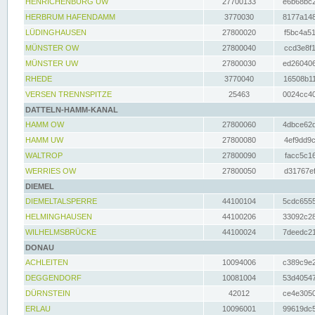
HENRICHENBURG UW
27700133
e6b68bc2
HERBRUM HAFENDAMM
3770030
8177a148
LÜDINGHAUSEN
27800020
f5bc4a51
MÜNSTER OW
27800040
ccd3e8f1
MÜNSTER UW
27800030
ed260406
RHEDE
3770040
16508b11
VERSEN TRENNSPITZE
25463
0024cc40
DATTELN-HAMM-KANAL
HAMM OW
27800060
4dbce62d
HAMM UW
27800080
4ef9dd9c
WALTROP
27800090
facc5c16
WERRIES OW
27800050
d31767ef
DIEMEL
DIEMELTALSPERRE
44100104
5cdc6555
HELMINGHAUSEN
44100206
33092c28
WILHELMSBRÜCKE
44100024
7deedc21
DONAU
ACHLEITEN
10094006
c389c9e2
DEGGENDORF
10081004
53d40547
DÜRNSTEIN
42012
ce4e3050
ERLAU
10096001
99619dc5