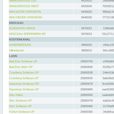
WANGEROOGE OST
9420020
26656fda
WANGEROOGE WEST
9420040
70039212
WHV ALTER VORHAFEN
9440020
f85bd17b
WHV NEUER VORHAFEN
9440030
f77317d9
KRÜCKAU
ELMSHORN HAFEN
5970022
136febf6
KRÜCKAU-SPERRWERK BP
5970023
53c277c3
KÜSTENKANAL
HUNDSMÜHLEN
4960020
cf6ac249
Hilkenbrook
3800010
58ccd6f0
LAHN
Bad Ems Schleuse UP
25800700
c005afb9
Bad Ems Wehr OP
25800690
f2295e77
Cramberg Schleuse OP
25800538
24fe419b
Cramberg Schleuse UP
25800540
3abb36d1
Dausenau Schleuse OP
25800678
9ceb358c
Dausenau Schleuse UP
25800680
eae91991
Diez Hafen
25800500
eadedeb6
Diez Schleuse OP
25800478
ea62ec5f
Diez Schleuse UP
25800480
31750a0f
Fürfurt Schleuse UP
25800300
34af0fca