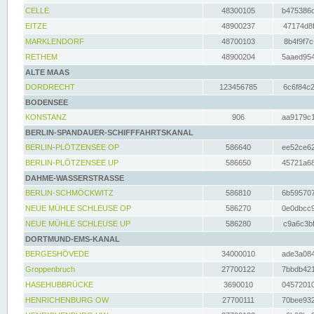
CELLE
48300105
b475386c
EITZE
48900237
47174d8f
MARKLENDORF
48700103
8b4f9f7c
RETHEM
48900204
5aaed954
ALTE MAAS
DORDRECHT
123456785
6c6f84c2
BODENSEE
KONSTANZ
906
aa9179c1
BERLIN-SPANDAUER-SCHIFFFAHRTSKANAL
BERLIN-PLÖTZENSEE OP
586640
ee52ce62
BERLIN-PLÖTZENSEE UP
586650
45721a68
DAHME-WASSERSTRASSE
BERLIN-SCHMÖCKWITZ
586810
6b595707
NEUE MÜHLE SCHLEUSE OP
586270
0e0dbcc9
NEUE MÜHLE SCHLEUSE UP
586280
c9a6c3bf
DORTMUND-EMS-KANAL
BERGESHÖVEDE
34000010
ade3a084
Groppenbruch
27700122
7bbdb421
HASEHUBBRÜCKE
3690010
04572010
HENRICHENBURG OW
27700111
70bee932