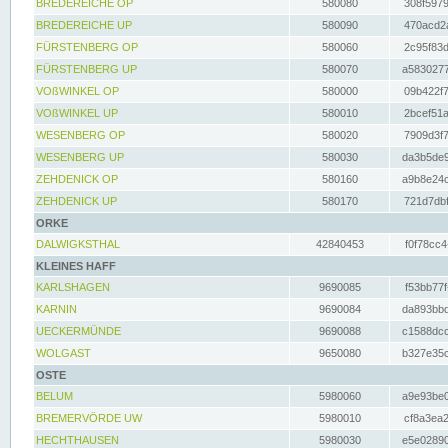
BREDEREICHE OP
580080
308f5979
BREDEREICHE UP
580090
470acd2a
FÜRSTENBERG OP
580060
2c95f83d
FÜRSTENBERG UP
580070
a5830277
VOßWINKEL OP
580000
09b422f7
VOßWINKEL UP
580010
2bcef51a
WESENBERG OP
580020
7909d3f7
WESENBERG UP
580030
da3b5de9
ZEHDENICK OP
580160
a9b8e24c
ZEHDENICK UP
580170
721d7dbf
ORKE
DALWIGKSTHAL
42840453
f0f78cc4
KLEINES HAFF
KARLSHAGEN
9690085
f53bb77f
KARNIN
9690084
da893bbd
UECKERMÜNDE
9690088
c1588dcc
WOLGAST
9650080
b327e35c
OSTE
BELUM
5980060
a9e93be0
BREMERVÖRDE UW
5980010
cf8a3ea2
HECHTHAUSEN
5980030
e5e02890