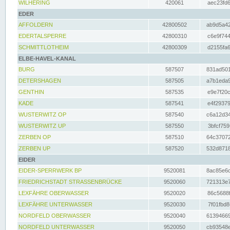
WILHERING
420061
aec23fd6
EDER
AFFOLDERN
42800502
ab9d5a42
EDERTALSPERRE
42800310
c6e9f744
SCHMITTLOTHEIM
42800309
d2155fa6
ELBE-HAVEL-KANAL
BURG
587507
831ad501
DETERSHAGEN
587505
a7b1eda9
GENTHIN
587535
e9e7f20c
KADE
587541
e4f29379
WUSTERWITZ OP
587540
c6a12d34
WUSTERWITZ UP
587550
3bfcf759
ZERBEN OP
587510
64c37072
ZERBEN UP
587520
532d8718
EIDER
EIDER-SPERRWERK BP
9520081
8ac85e6c
FRIEDRICHSTADT STRASSENBRÜCKE
9520060
721313e7
LEXFÄHRE OBERWASSER
9520020
86c5688f
LEXFÄHRE UNTERWASSER
9520030
7f01fbd8
NORDFELD OBERWASSER
9520040
61394669
NORDFELD UNTERWASSER
9520050
cb93548e