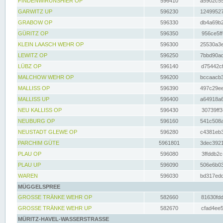
FINDENWIRUNSHIER OP
596410
a5902c55
GARWITZ UP
596230
12499527
GRABOW OP
596330
db4a69b2
GÜRITZ OP
596350
956ce5ff
KLEIN LAASCH WEHR OP
596300
25530a3e
LEWITZ OP
596250
7bbd90ad
LÜBZ OP
596140
d75442cf
MALCHOW WEHR OP
596200
bccaacb3
MALLISS OP
596390
497c29ee
MALLISS UP
596400
a64918a6
NEU KALLISS OP
596430
30739ff3
NEUBURG OP
596160
541c508a
NEUSTADT GLEWE OP
596280
c4381eb3
PARCHIM GÜTE
5961801
3dec3921
PLAU OP
596080
3ffddb2c
PLAU UP
596090
506e6b03
WAREN
596030
bd317edd
MÜGGELSPREE
GROSSE TRÄNKE WEHR OP
582660
81630fdd
GROSSE TRÄNKE WEHR UP
582670
cfad4ee5
MÜRITZ-HAVEL-WASSERSTRASSE