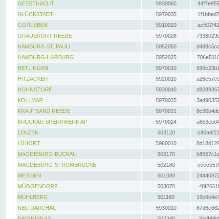
GEESTHACHT
5930060
44f7e955
GLÜCKSTADT
5970035
1f1bbed7
GORLEBEN
5910020
ac507f42
GRAUERORT REEDE
5970026
7398029b
HAMBURG ST. PAULI
5952050
d488c5cc
HAMBURG-HARBURG
5952025
706e5110
HETLINGEN
5970010
599c23b1
HITZACKER
5920010
a26e57c9
HOHNSTORF
5930040
d9289367
KOLLMAR
5970025
3ed90357
KRAUTSAND REEDE
5970031
8c20b4dc
KRÜCKAU-SPERRWERK AP
5970024
a653eb04
LENZEN
503120
c80a4f21
LÜHORT
5960010
8d18d129
MAGDEBURG-BUCKAU
502170
b8567c1e
MAGDEBURG-STROMBRÜCKE
502180
ccccb57f
MEISSEN
501080
24440872
MÜGGENDORF
503070
48f2661f
MÜHLBERG
501160
16b9b4e7
NEU DARCHAU
5930010
67d6e882
NIEGRIPP AP
502240
3adf88fd