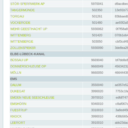
STÖR-SPERRWERK AP
5970041
d9acdbec
TANGERMÜNDE
502350
13e91b77
TORGAU
501261
83bbaedb
VOCKERODE
501480
ae93f2a5
WEHR GEESTHACHT UP
5930062
0f7f58a8
WITTENBERG
501420
070b1eb4
WITTENBERGE
503050
cbf3cd49
ZOLLENSPIEKER
5930090
3de8ea26
ELBE-LÜBECK-KANAL
BÜSSAU UP
9669040
bf7bb8e8
DONNERSCHLEUSE OP
9660049
45634232
MÖLLN
9660050
46644438
EMS
DALUM
3550040
ad357e52
DUKEGAT
3990020
7753c1fa
EMDEN NEUE SEESCHLEUSE
3970010
edfdf747
EMSHÖRN
9340010
c8af067c
FUESTRUP
3310010
3a8ed45f
KNOCK
3990010
438b565e
LEERORT
3910010
abb23dad