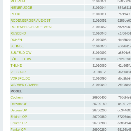
MEHRUM
31010071
be05603a
NIENBRÜGGE
31010044
864a8111
RECKE
31010011
7af19499
RODENBERGER AUE-OST
31010051
6288de60
RODENBERGER AUE-WEST
31010052
eb24b5a3
RUSBEND
31010043
c1f06401
RÜHEN
31010093
4ed5f6da
SEHNDE
31010070
ab0d9117
SÜLFELD OW
31010092
a8604e8f
SÜLFELD UW
31010091
892183d6
THUNE
31010080
42b865fb
VELSDORF
3101012
36f80081
VORSFELDE
31010090
dbb2bb9f
WARBER GRABEN
31010040
2f1080ba
MOSEL
Cochem
26900400
768df4e9
Detzem OP
26700180
c40912fd
Detzem UP
26700200
dc344605
Enkirch OP
26700880
87207dcd
Enkirch UP
26700900
ee861944
Fankel OP
26900280
68198b48