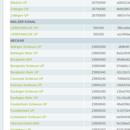
Wintrich UP
26700400
a392113c
Zeltingen OP
26700580
8b802863
Zeltingen UP
26700600
d867e7e9
MALZER KANAL
LIEBENWALDE OP
581540
3f8ceb6d
LIEBENWALDE UP
581550
a1cf60be
NECKAR
Aldingen Schleuse UP
23800280
dfdfb4ff
Beihingen Wehr UP
23800360
8a2e3048
Besigheim SKA
23800460
46d8ed02
Besigheim Schleuse UP
23800480
57db82c7
Besigheim Wehr UP
23800440
42c11b7a
Cannstatt Schleuse UP
23800240
7068d262
Deizisau Schleuse UP
23800120
c5b6243d
Esslingen Schleuse UP
23800180
130a3761
Esslingen Wehr OP
23800176
31c32a38
Feudenheim Schleuse UP
23800840
48a939b9
Gundelsheim UP
23800620
fc1072e4
Guttenbach Schleuse UP
23800660
bd36404b
Hassmersheim AMS
23800630
0e1b8ae0
Heidelberg UP
23800760
827b2685