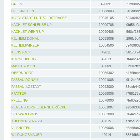
GREIN
420091
f3bf0b0b
HOFKIRCHEN
10088003
616dd98e
INGOLSTADT LUITPOLDSTRASSE
10046105
824a046b
KACHLET SCHLEUSE UP
10090708
0fd56e0a
KACHLET WEHR UP
10090408
560cf185
KELHEIM DONAU
10053009
296fc6d4
KELHEIMWINZER
10054500
c9409937
KIENSTOCK
42011
56178f74
KORNEUBURG
42013
ff44be4a
MAUTHAUSEN
42009
6b002fef
OBERNDORF
10056302
e476bcad
PASSAU DONAU
10091008
9f12c405
PASSAU ILZSTADT
10092000
33ceb441
PFATTER
10068006
f768173a
PFELLING
10078000
7fe63a95
REGENSBURG EISERNE BRÜCKE
10061007
eebd633a
SCHWABELWEIS
10062000
7644f1d7
THEBNERSTRASSL
42015
f7b5c3d3
VILSHOFEN
10089006
e6d68ab7
WILDUNGSMAUER
42014
35846b8b