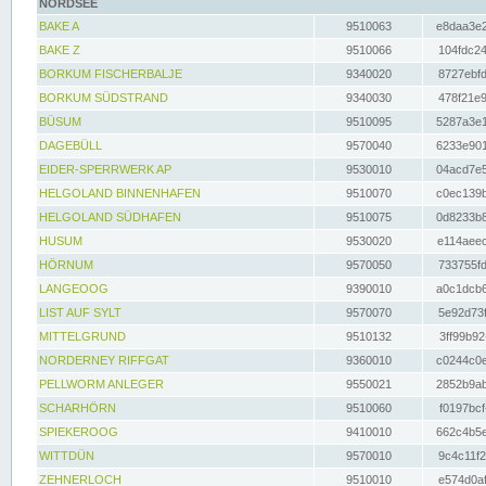
NORDSEE
BAKE A
9510063
e8daa3e2
BAKE Z
9510066
104fdc24
BORKUM FISCHERBALJE
9340020
8727ebfd
BORKUM SÜDSTRAND
9340030
478f21e9
BÜSUM
9510095
5287a3e1
DAGEBÜLL
9570040
6233e901
EIDER-SPERRWERK AP
9530010
04acd7e5
HELGOLAND BINNENHAFEN
9510070
c0ec139b
HELGOLAND SÜDHAFEN
9510075
0d8233b8
HUSUM
9530020
e114aeec
HÖRNUM
9570050
733755fd
LANGEOOG
9390010
a0c1dcb6
LIST AUF SYLT
9570070
5e92d73f
MITTELGRUND
9510132
3ff99b92
NORDERNEY RIFFGAT
9360010
c0244c0e
PELLWORM ANLEGER
9550021
2852b9ab
SCHARHÖRN
9510060
f0197bcf
SPIEKEROOG
9410010
662c4b5e
WITTDÜN
9570010
9c4c11f2
ZEHNERLOCH
9510010
e574d0af