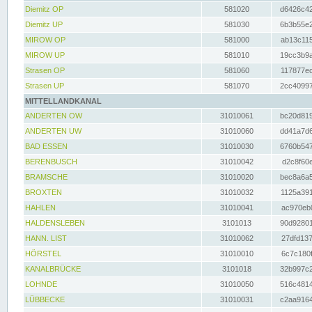
Diemitz OP
581020
d6426c42
Diemitz UP
581030
6b3b55e2
MIROW OP
581000
ab13c115
MIROW UP
581010
19cc3b9a
Strasen OP
581060
117877ec
Strasen UP
581070
2cc40997
MITTELLANDKANAL
ANDERTEN OW
31010061
bc20d819
ANDERTEN UW
31010060
dd41a7d6
BAD ESSEN
31010030
6760b547
BERENBUSCH
31010042
d2c8f60e
BRAMSCHE
31010020
bec8a6a5
BROXTEN
31010032
1125a391
HAHLEN
31010041
ac970eb0
HALDENSLEBEN
3101013
90d92801
HANN. LIST
31010062
27dfd137
HÖRSTEL
31010010
6c7c180f
KANALBRÜCKE
3101018
32b997c2
LOHNDE
31010050
516c4814
LÜBBECKE
31010031
c2aa9164