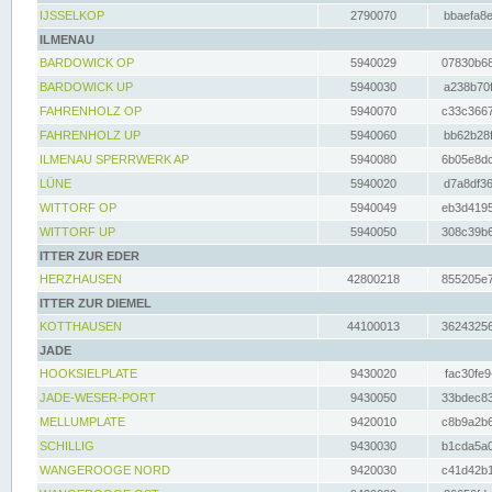
IJSSELKOP
2790070
bbaefa8e
ILMENAU
BARDOWICK OP
5940029
07830b68
BARDOWICK UP
5940030
a238b70f
FAHRENHOLZ OP
5940070
c33c3667
FAHRENHOLZ UP
5940060
bb62b28f
ILMENAU SPERRWERK AP
5940080
6b05e8dc
LÜNE
5940020
d7a8df36
WITTORF OP
5940049
eb3d4195
WITTORF UP
5940050
308c39b6
ITTER ZUR EDER
HERZHAUSEN
42800218
855205e7
ITTER ZUR DIEMEL
KOTTHAUSEN
44100013
36243256
JADE
HOOKSIELPLATE
9430020
fac30fe9
JADE-WESER-PORT
9430050
33bdec83
MELLUMPLATE
9420010
c8b9a2b6
SCHILLIG
9430030
b1cda5a0
WANGEROOGE NORD
9420030
c41d42b1