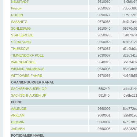
NEUSTADT
9610080
3f0b6b74
Prerow
9650027
7d50c68c
RUDEN
9690077
1fa822e6
SASSNITZ
9670065
9e7b2a4d
SCHLESWIG
9610040
09370c05
STAHLBRODE
9650070
340707f4
STRALSUND
9650043
b9163121
THIESSOW
9670067
d1c9bb3c
TIMMENDORF POEL
9630007
d22c341b
WARNEMÜNDE
9640015
220ff4c6
WISMAR-BAUMHAUS
9630008
95a0ab45
WITTOWER FÄHRE
9670055
4b348b56
ORANIENBURGER KANAL
SACHSENHAUSEN OP
580240
adbd3144
SACHSENHAUSEN UP
581840
0a6fe221
PEENE
AALBUDE
9660009
8ba772ed
ANKLAM
9660001
22fd01e0
DEMMIN
9660007
b7e238e8
JARMEN
9660005
a3328262
POTSDAMER HAVEL