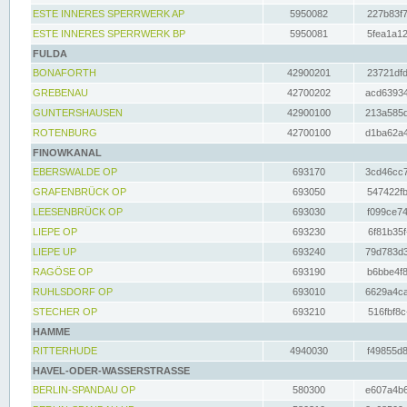
ESTE INNERES SPERRWERK AP
5950082
227b83f7
ESTE INNERES SPERRWERK BP
5950081
5fea1a12
FULDA
BONAFORTH
42900201
23721dfd
GREBENAU
42700202
acd63934
GUNTERSHAUSEN
42900100
213a585d
ROTENBURG
42700100
d1ba62a4
FINOWKANAL
EBERSWALDE OP
693170
3cd46cc7
GRAFENBRÜCK OP
693050
547422fb
LEESENBRÜCK OP
693030
f099ce74
LIEPE OP
693230
6f81b35f
LIEPE UP
693240
79d783d3
RAGÖSE OP
693190
b6bbe4f8
RUHLSDORF OP
693010
6629a4ca
STECHER OP
693210
516fbf8c
HAMME
RITTERHUDE
4940030
f49855d8
HAVEL-ODER-WASSERSTRASSE
BERLIN-SPANDAU OP
580300
e607a4b6