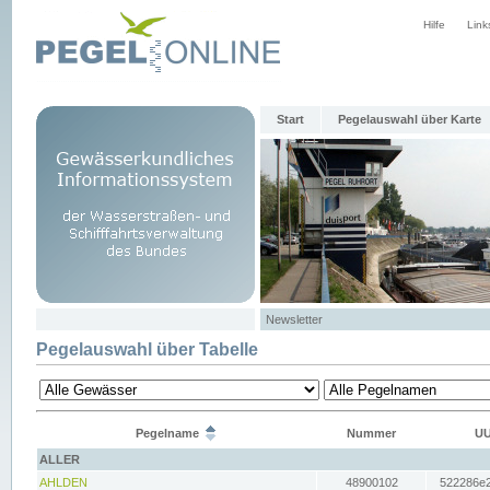
Hilfe
Link
Start
Pegelauswahl über Karte
Newsletter
Pegelauswahl über Tabelle
Pegelname
Nummer
UU
ALLER
AHLDEN
48900102
522286e2