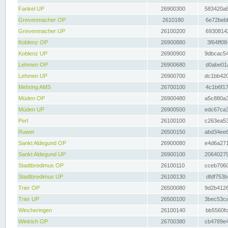
Fankel UP
26900300
583420a8
Grevenmacher OP
2610180
6e72bebf
Grevenmacher UP
26100200
69308142
Koblenz OP
26900880
3f64ff08
Koblenz UP
26900900
9dbcac54
Lehmen OP
26900680
d0abe01a
Lehmen UP
26900700
dc1bb420
Mehring AMS
26700100
4c1b6f17
Müden OP
26900480
a5c880a3
Müden UP
26900500
edc67ca3
Perl
26100100
c263ea53
Ruwer
26500150
abd34ee6
Sankt Aldegund OP
26900080
e4d6a271
Sankt Aldegund UP
26900100
20640279
Stadtbredimus OP
26100110
cceb7060
Stadtbredimus UP
26100130
dfdf753b
Trier OP
26500080
9d2b4126
Trier UP
26500100
3bec53ca
Wincheringen
26100140
bb5560fc
Wintrich OP
26700380
cb4789e4