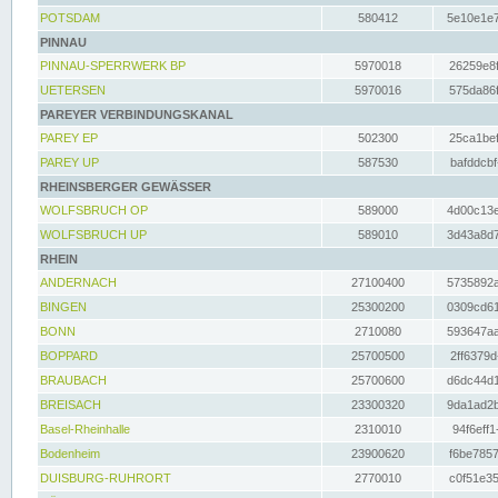
POTSDAM
580412
5e10e1e7
PINNAU
PINNAU-SPERRWERK BP
5970018
26259e8f
UETERSEN
5970016
575da86f
PAREYER VERBINDUNGSKANAL
PAREY EP
502300
25ca1bef
PAREY UP
587530
bafddcbf
RHEINSBERGER GEWÄSSER
WOLFSBRUCH OP
589000
4d00c13e
WOLFSBRUCH UP
589010
3d43a8d7
RHEIN
ANDERNACH
27100400
5735892a
BINGEN
25300200
0309cd61
BONN
2710080
593647aa
BOPPARD
25700500
2ff6379d
BRAUBACH
25700600
d6dc44d1
BREISACH
23300320
9da1ad2b
Basel-Rheinhalle
2310010
94f6eff1
Bodenheim
23900620
f6be7857
DUISBURG-RUHRORT
2770010
c0f51e35