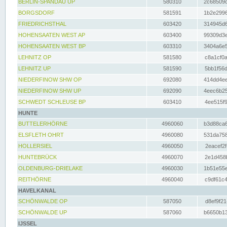
BERLIN-SPANDAU UP
580310
2c68509c
BORGSDORF
581591
1b2e2996
FRIEDRICHSTHAL
603420
314945d6
HOHENSAATEN WEST AP
603400
99309d3e
HOHENSAATEN WEST BP
603310
3404a6e5
LEHNITZ OP
581580
c8a1cf0a
LEHNITZ UP
581590
5bb1f56d
NIEDERFINOW SHW OP
692080
414dd4ee
NIEDERFINOW SHW UP
692090
4eec6b25
SCHWEDT SCHLEUSE BP
603410
4ee515f9
HUNTE
BUTTELERHÖRNE
4960060
b3d88ca6
ELSFLETH OHRT
4960080
531da758
HOLLERSIEL
4960050
2eacef2f
HUNTEBRÜCK
4960070
2e1d458b
OLDENBURG-DRIELAKE
4960030
1b51e55e
REITHÖRNE
4960040
c9df61c4
HAVELKANAL
SCHÖNWALDE OP
587050
d8ef9f21
SCHÖNWALDE UP
587060
b6650b13
IJSSEL