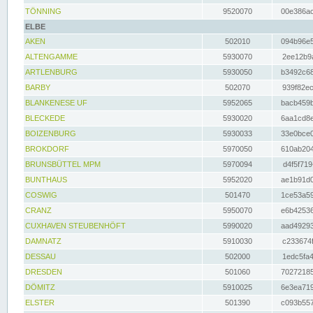
TÖNNING
9520070
00e386ac
ELBE
AKEN
502010
094b96e5
ALTENGAMME
5930070
2ee12b9a
ARTLENBURG
5930050
b3492c68
BARBY
502070
939f82ec
BLANKENESE UF
5952065
bacb459b
BLECKEDE
5930020
6aa1cd8e
BOIZENBURG
5930033
33e0bce0
BROKDORF
5970050
610ab204
BRUNSBÜTTEL MPM
5970094
d4f5f719
BUNTHAUS
5952020
ae1b91d0
COSWIG
501470
1ce53a59
CRANZ
5950070
e6b42536
CUXHAVEN STEUBENHÖFT
5990020
aad49293
DAMNATZ
5910030
c233674f
DESSAU
502000
1edc5fa4
DRESDEN
501060
70272185
DÖMITZ
5910025
6e3ea719
ELSTER
501390
c093b557