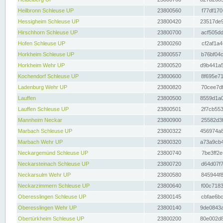
Heilbronn Schleuse UP
23800560
f77df170
Hessigheim Schleuse UP
23800420
23517de9
Hirschhorn Schleuse UP
23800700
acf505dd
Hofen Schleuse UP
23800260
cf2af1a4
Horkheim Schleuse UP
23800557
b76bf04c
Horkheim Wehr UP
23800520
d9b441a5
Kochendorf Schleuse UP
23800600
8f695e71
Ladenburg Wehr UP
23800820
70cee7df
Lauffen
23800500
8559d1a0
Lauffen Schleuse UP
23800501
2f7cb553
Mannheim Neckar
23800900
25582d3f
Marbach Schleuse UP
23800322
456974a8
Marbach Wehr UP
23800320
a73a9cb4
Neckargemünd Schleuse UP
23800740
7be3ff2e
Neckarsteinach Schleuse UP
23800720
d64d07f7
Neckarsulm Wehr UP
23800580
845944f8
Neckarzimmern Schleuse UP
23800640
f00c7183
Oberesslingen Schleuse UP
23800145
cbfae6bc
Oberesslingen Wehr UP
23800140
9de0843a
Obertürkheim Schleuse UP
23800200
80e002d8