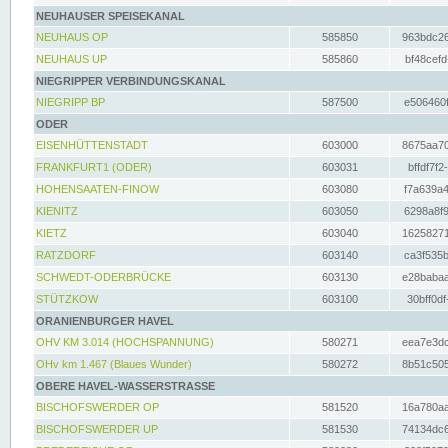
NEUHAUSER SPEISEKANAL
NEUHAUS OP
585850
963bdc26
NEUHAUS UP
585860
bf48cefd
NIEGRIPPER VERBINDUNGSKANAL
NIEGRIPP BP
587500
e506460f
ODER
EISENHÜTTENSTADT
603000
8675aa70
FRANKFURT1 (ODER)
603031
bffdf7f2
HOHENSAATEN-FINOW
603080
f7a639a4
KIENITZ
603050
6298a8f9
KIETZ
603040
16258271
RATZDORF
603140
ca3f535b
SCHWEDT-ODERBRÜCKE
603130
e28babaa
STÜTZKOW
603100
30bff0df
ORANIENBURGER HAVEL
OHV KM 3.014 (HOCHSPANNUNG)
580271
eea7e3dc
OHv km 1.467 (Blaues Wunder)
580272
8b51c505
OBERE HAVEL-WASSERSTRASSE
BISCHOFSWERDER OP
581520
16a780aa
BISCHOFSWERDER UP
581530
74134dc6