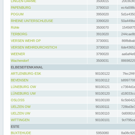
LINGEN-DARME
3500015
200363fc
PAPENBURG
3790010
ec4a598d
POGUM
3950020
5d1e4350
RHEINE UNTERSCHLEUSE
3390020
50a449ba
Rühle
3500070
15456f75
TERBORG
3910020
244cae8b
VERSEN WEHR OP
3730001
86f8dbab
VERSEN WEHRDURCHSTICH
3730010
6de43652
WEENER
3790020
aa6af4e6
Wachendorf
3500031
88698229
ELBESEITENKANAL
ARTLENBURG-ESK
90100122
7fec2f4f
BEVENSEN
90100112
b8997708
LÜNEBURG OW
90100121
c7364d1e
LÜNEBURG UW
90100120
d18033cd
OSLOSS
90100100
6c5b6422
UELZEN OW
90100111
728bd3e3
UELZEN UW
90100110
0d0082cf
WITTINGEN
90100101
9cf795ce
ESTE
BUXTEHUDE
5950080
8a08c920