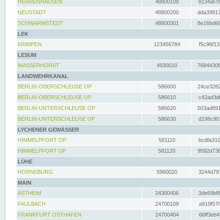
HERRENHAUSEN
48800108
8134af78
NEUSTADT
48800200
dda39817
SCHWARMSTEDT
48800301
8e16bd66
LEK
KRIMPEN
123456784
f5c96f13
LESUM
WASSERHORST
4930010
76844306
LANDWEHRKANAL
BERLIN-OBERSCHLEUSE OP
586600
24ce3282
BERLIN-OBERSCHLEUSE UP
586610
c42ad3df
BERLIN-UNTERSCHLEUSE OP
586620
503ad891
BERLIN-UNTERSCHLEUSE UP
586630
d198c901
LYCHENER GEWÄSSER
HIMMELPFORT OP
581110
bcdfa310
HIMMELPFORT UP
581120
9592d736
LÜHE
HORNEBURG
5960020
3244d787
MAIN
ASTHEIM
24300406
3de69bf8
FAULBACH
24700109
a919f57f
FRANKFURT OSTHAFEN
24700404
66ff3eb4