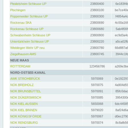
Pleidelsheim Schleuse UP
23800400
6e183f4b
Plochingen
23800100
be7ce40e
Poppenweiler Schleuse UP
23800300
f4854a4c
Rockenau SKA
23800690
4c00a166
Rockenau Schleuse UP
23800680
5ab4f00f
Schwabenheim Schleuse UP
23800800
ec9d3a4d
Untertürkheim Schleuse UP
23800220
a5ca02fb
Wieblingen Wehr UP neu
23800780
66d887a6
Ziegelhausen AMS
23800745
3944c1fd
NEUE MAAS
ROTTERDAM
123456786
a269e3be
NORD-OSTSEE-KANAL
AWK STROHBRÜCK
5970069
0e192297
NOK BREIHOLZ
5970075
4a904d59
NOK BRUNSBÜTTEL
5970091
85fc0dac
NOK DÜKERSWISCH
5970085
3954300d
NOK KIEL AUSSEN
5650068
6dc44585
NOK KIEL BINNEN
5979020
8af24d6a
NOK KÖNIGSFÖRDE
5970067
d0ec2790
NOK RENDSBURG
5970074
8c8afb56