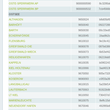
OSTE-SPERRWERK AP
9000000590
8c3295dc
OSTE-SPERRWERK BP
9000000532
7cb4566b
OSTSEE
ALTHAGEN
9650024
b8d05bf9
BARHÖFT
9650040
09227288
BARTH
9650030
00c33ed9
ECKERNFÖRDE
9610045
1faa9b2c
FLENSBURG
9610010
9e19c411
GREIFSWALD OIE
9690078
087b6386
GREIFSWALD-WIECK
9650073
6b53ef42
HEILIGENHAFEN
9610070
06219dd9
KAPPELN
9610035
b09f2243
KIEL-HOLTENAU
9610066
3ad4013f
KLOSTER
9670050
905e7328
KOSEROW
9690093
c0f33a36
LANGBALLIGAU
9610015
5a33bf14
LAUTERBACH
9670063
91922b9b
LT KIEL
9610050
736437d7
MARIENLEUCHTE
9610075
8effc15d
NEUENDORF HAFEN
9670046
492f85b8