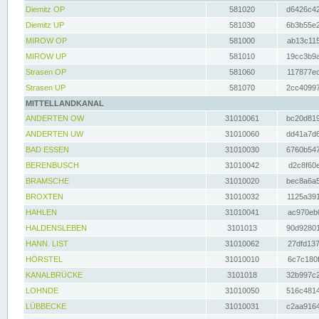
Diemitz OP
581020
d6426c42
Diemitz UP
581030
6b3b55e2
MIROW OP
581000
ab13c115
MIROW UP
581010
19cc3b9a
Strasen OP
581060
117877ec
Strasen UP
581070
2cc40997
MITTELLANDKANAL
ANDERTEN OW
31010061
bc20d819
ANDERTEN UW
31010060
dd41a7d6
BAD ESSEN
31010030
6760b547
BERENBUSCH
31010042
d2c8f60e
BRAMSCHE
31010020
bec8a6a5
BROXTEN
31010032
1125a391
HAHLEN
31010041
ac970eb0
HALDENSLEBEN
3101013
90d92801
HANN. LIST
31010062
27dfd137
HÖRSTEL
31010010
6c7c180f
KANALBRÜCKE
3101018
32b997c2
LOHNDE
31010050
516c4814
LÜBBECKE
31010031
c2aa9164