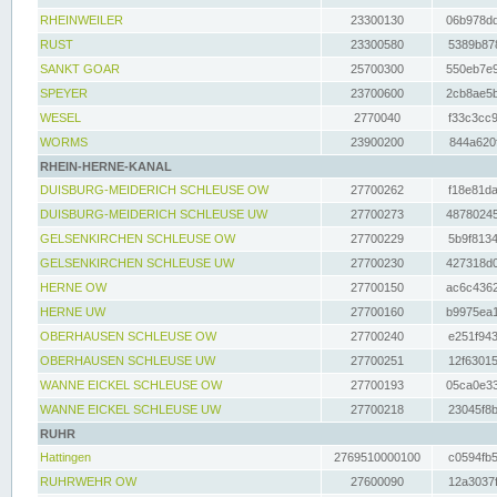
RHEINWEILER
23300130
06b978dd
RUST
23300580
5389b878
SANKT GOAR
25700300
550eb7e9
SPEYER
23700600
2cb8ae5b
WESEL
2770040
f33c3cc9
WORMS
23900200
844a620f
RHEIN-HERNE-KANAL
DUISBURG-MEIDERICH SCHLEUSE OW
27700262
f18e81da
DUISBURG-MEIDERICH SCHLEUSE UW
27700273
48780245
GELSENKIRCHEN SCHLEUSE OW
27700229
5b9f8134
GELSENKIRCHEN SCHLEUSE UW
27700230
427318d0
HERNE OW
27700150
ac6c4362
HERNE UW
27700160
b9975ea1
OBERHAUSEN SCHLEUSE OW
27700240
e251f943
OBERHAUSEN SCHLEUSE UW
27700251
12f63015
WANNE EICKEL SCHLEUSE OW
27700193
05ca0e33
WANNE EICKEL SCHLEUSE UW
27700218
23045f8b
RUHR
Hattingen
2769510000100
c0594fb5
RUHRWEHR OW
27600090
12a3037f