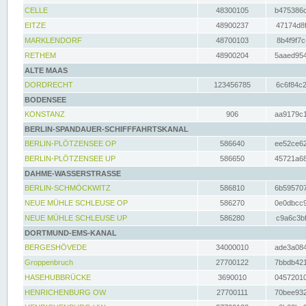
CELLE
48300105
b475386c
EITZE
48900237
47174d8f
MARKLENDORF
48700103
8b4f9f7c
RETHEM
48900204
5aaed954
ALTE MAAS
DORDRECHT
123456785
6c6f84c2
BODENSEE
KONSTANZ
906
aa9179c1
BERLIN-SPANDAUER-SCHIFFFAHRTSKANAL
BERLIN-PLÖTZENSEE OP
586640
ee52ce62
BERLIN-PLÖTZENSEE UP
586650
45721a68
DAHME-WASSERSTRASSE
BERLIN-SCHMÖCKWITZ
586810
6b595707
NEUE MÜHLE SCHLEUSE OP
586270
0e0dbcc9
NEUE MÜHLE SCHLEUSE UP
586280
c9a6c3bf
DORTMUND-EMS-KANAL
BERGESHÖVEDE
34000010
ade3a084
Groppenbruch
27700122
7bbdb421
HASEHUBBRÜCKE
3690010
04572010
HENRICHENBURG OW
27700111
70bee932