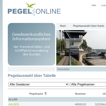
Hilfe
Link
Start
Pegelauswahl über Karte
Newsletter
Pegelauswahl über Tabelle
Pegelname
Nummer
UU
ALLER
AHLDEN
48900102
522286e2