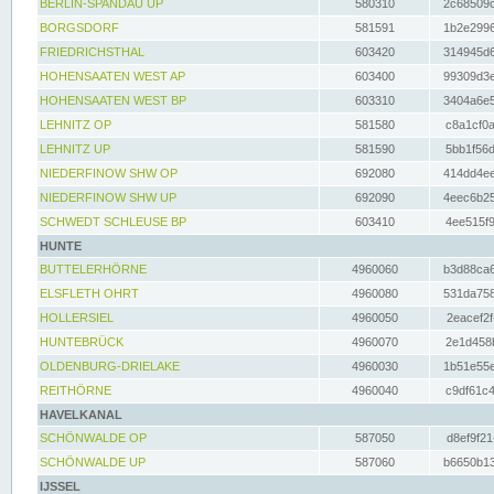
BERLIN-SPANDAU UP
580310
2c68509c
BORGSDORF
581591
1b2e2996
FRIEDRICHSTHAL
603420
314945d6
HOHENSAATEN WEST AP
603400
99309d3e
HOHENSAATEN WEST BP
603310
3404a6e5
LEHNITZ OP
581580
c8a1cf0a
LEHNITZ UP
581590
5bb1f56d
NIEDERFINOW SHW OP
692080
414dd4ee
NIEDERFINOW SHW UP
692090
4eec6b25
SCHWEDT SCHLEUSE BP
603410
4ee515f9
HUNTE
BUTTELERHÖRNE
4960060
b3d88ca6
ELSFLETH OHRT
4960080
531da758
HOLLERSIEL
4960050
2eacef2f
HUNTEBRÜCK
4960070
2e1d458b
OLDENBURG-DRIELAKE
4960030
1b51e55e
REITHÖRNE
4960040
c9df61c4
HAVELKANAL
SCHÖNWALDE OP
587050
d8ef9f21
SCHÖNWALDE UP
587060
b6650b13
IJSSEL