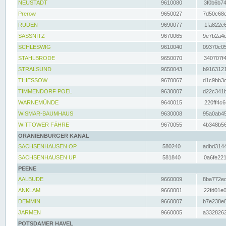
NEUSTADT
9610080
3f0b6b74
Prerow
9650027
7d50c68c
RUDEN
9690077
1fa822e6
SASSNITZ
9670065
9e7b2a4d
SCHLESWIG
9610040
09370c05
STAHLBRODE
9650070
340707f4
STRALSUND
9650043
b9163121
THIESSOW
9670067
d1c9bb3c
TIMMENDORF POEL
9630007
d22c341b
WARNEMÜNDE
9640015
220ff4c6
WISMAR-BAUMHAUS
9630008
95a0ab45
WITTOWER FÄHRE
9670055
4b348b56
ORANIENBURGER KANAL
SACHSENHAUSEN OP
580240
adbd3144
SACHSENHAUSEN UP
581840
0a6fe221
PEENE
AALBUDE
9660009
8ba772ed
ANKLAM
9660001
22fd01e0
DEMMIN
9660007
b7e238e8
JARMEN
9660005
a3328262
POTSDAMER HAVEL