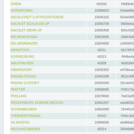
GREIN
420091
f3bf0b0b
HOFKIRCHEN
10088003
616dd98e
INGOLSTADT LUITPOLDSTRASSE
10046105
824a046b
KACHLET SCHLEUSE UP
10090708
0fd56e0a
KACHLET WEHR UP
10090408
560cf185
KELHEIM DONAU
10053009
296fc6d4
KELHEIMWINZER
10054500
c9409937
KIENSTOCK
42011
56178f74
KORNEUBURG
42013
ff44be4a
MAUTHAUSEN
42009
6b002fef
OBERNDORF
10056302
e476bcad
PASSAU DONAU
10091008
9f12c405
PASSAU ILZSTADT
10092000
33ceb441
PFATTER
10068006
f768173a
PFELLING
10078000
7fe63a95
REGENSBURG EISERNE BRÜCKE
10061007
eebd633a
SCHWABELWEIS
10062000
7644f1d7
THEBNERSTRASSL
42015
f7b5c3d3
VILSHOFEN
10089006
e6d68ab7
WILDUNGSMAUER
42014
35846b8b