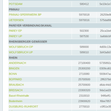
POTSDAM
580412
5e10e1e7
PINNAU
PINNAU-SPERRWERK BP
5970018
26259e8f
UETERSEN
5970016
575da86f
PAREYER VERBINDUNGSKANAL
PAREY EP
502300
25ca1bef
PAREY UP
587530
bafddcbf
RHEINSBERGER GEWÄSSER
WOLFSBRUCH OP
589000
4d00c13e
WOLFSBRUCH UP
589010
3d43a8d7
RHEIN
ANDERNACH
27100400
5735892a
BINGEN
25300200
0309cd61
BONN
2710080
593647aa
BOPPARD
25700500
2ff6379d
BRAUBACH
25700600
d6dc44d1
BREISACH
23300320
9da1ad2b
Basel-Rheinhalle
2310010
94f6eff1
Bodenheim
23900620
f6be7857
DUISBURG-RUHRORT
2770010
c0f51e35