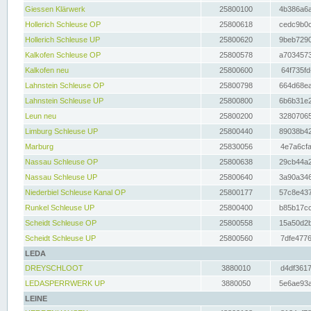
Giessen Klärwerk
25800100
4b386a6a
Hollerich Schleuse OP
25800618
cedc9b0c
Hollerich Schleuse UP
25800620
9beb7290
Kalkofen Schleuse OP
25800578
a7034573
Kalkofen neu
25800600
64f735fd
Lahnstein Schleuse OP
25800798
664d68ea
Lahnstein Schleuse UP
25800800
6b6b31e2
Leun neu
25800200
32807065
Limburg Schleuse UP
25800440
89038b42
Marburg
25830056
4e7a6cfa
Nassau Schleuse OP
25800638
29cb44a2
Nassau Schleuse UP
25800640
3a90a346
Niederbiel Schleuse Kanal OP
25800177
57c8e437
Runkel Schleuse UP
25800400
b85b17cc
Scheidt Schleuse OP
25800558
15a50d2b
Scheidt Schleuse UP
25800560
7dfe4776
LEDA
DREYSCHLOOT
3880010
d4df3617
LEDASPERRWERK UP
3880050
5e6ae93a
LEINE