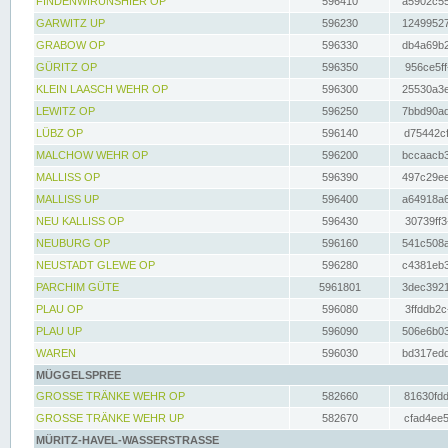
FINDENWIRUNSHIER OP
596410
a5902c55
GARWITZ UP
596230
12499527
GRABOW OP
596330
db4a69b2
GÜRITZ OP
596350
956ce5ff
KLEIN LAASCH WEHR OP
596300
25530a3e
LEWITZ OP
596250
7bbd90ad
LÜBZ OP
596140
d75442cf
MALCHOW WEHR OP
596200
bccaacb3
MALLISS OP
596390
497c29ee
MALLISS UP
596400
a64918a6
NEU KALLISS OP
596430
30739ff3
NEUBURG OP
596160
541c508a
NEUSTADT GLEWE OP
596280
c4381eb3
PARCHIM GÜTE
5961801
3dec3921
PLAU OP
596080
3ffddb2c
PLAU UP
596090
506e6b03
WAREN
596030
bd317edd
MÜGGELSPREE
GROSSE TRÄNKE WEHR OP
582660
81630fdd
GROSSE TRÄNKE WEHR UP
582670
cfad4ee5
MÜRITZ-HAVEL-WASSERSTRASSE