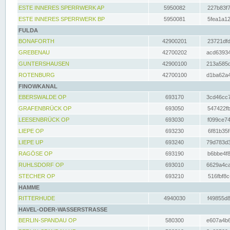
ESTE INNERES SPERRWERK AP
5950082
227b83f7
ESTE INNERES SPERRWERK BP
5950081
5fea1a12
FULDA
BONAFORTH
42900201
23721dfd
GREBENAU
42700202
acd63934
GUNTERSHAUSEN
42900100
213a585d
ROTENBURG
42700100
d1ba62a4
FINOWKANAL
EBERSWALDE OP
693170
3cd46cc7
GRAFENBRÜCK OP
693050
547422fb
LEESENBRÜCK OP
693030
f099ce74
LIEPE OP
693230
6f81b35f
LIEPE UP
693240
79d783d3
RAGÖSE OP
693190
b6bbe4f8
RUHLSDORF OP
693010
6629a4ca
STECHER OP
693210
516fbf8c
HAMME
RITTERHUDE
4940030
f49855d8
HAVEL-ODER-WASSERSTRASSE
BERLIN-SPANDAU OP
580300
e607a4b6