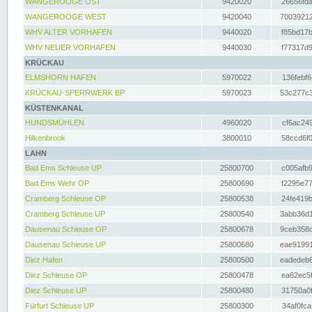
WANGEROOGE OST
9420020
26656fda
WANGEROOGE WEST
9420040
70039212
WHV ALTER VORHAFEN
9440020
f85bd17b
WHV NEUER VORHAFEN
9440030
f77317d9
KRÜCKAU
ELMSHORN HAFEN
5970022
136febf6
KRÜCKAU-SPERRWERK BP
5970023
53c277c3
KÜSTENKANAL
HUNDSMÜHLEN
4960020
cf6ac249
Hilkenbrook
3800010
58ccd6f0
LAHN
Bad Ems Schleuse UP
25800700
c005afb9
Bad Ems Wehr OP
25800690
f2295e77
Cramberg Schleuse OP
25800538
24fe419b
Cramberg Schleuse UP
25800540
3abb36d1
Dausenau Schleuse OP
25800678
9ceb358c
Dausenau Schleuse UP
25800680
eae91991
Diez Hafen
25800500
eadedeb6
Diez Schleuse OP
25800478
ea62ec5f
Diez Schleuse UP
25800480
31750a0f
Fürfurt Schleuse UP
25800300
34af0fca