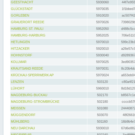
GEESTHACHT
5930060
44f7e955
GLÜCKSTADT
5970035
1f1bbed7
GORLEBEN
5910020
ac507f42
GRAUERORT REEDE
5970026
7398029b
HAMBURG ST. PAULI
5952050
d488c5cc
HAMBURG-HARBURG
5952025
706e5110
HETLINGEN
5970010
599c23b1
HITZACKER
5920010
a26e57c9
HOHNSTORF
5930040
d9289367
KOLLMAR
5970025
3ed90357
KRAUTSAND REEDE
5970031
8c20b4dc
KRÜCKAU-SPERRWERK AP
5970024
a653eb04
LENZEN
503120
c80a4f21
LÜHORT
5960010
8d18d129
MAGDEBURG-BUCKAU
502170
b8567c1e
MAGDEBURG-STROMBRÜCKE
502180
ccccb57f
MEISSEN
501080
24440872
MÜGGENDORF
503070
48f2661f
MÜHLBERG
501160
16b9b4e7
NEU DARCHAU
5930010
67d6e882
NIEGRIPP AP
502240
3adf88fd