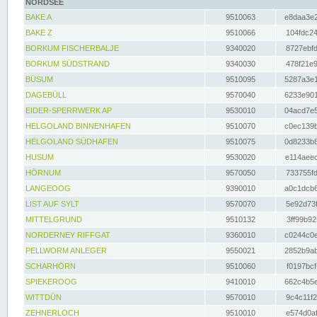
NORDSEE
BAKE A
9510063
e8daa3e2
BAKE Z
9510066
104fdc24
BORKUM FISCHERBALJE
9340020
8727ebfd
BORKUM SÜDSTRAND
9340030
478f21e9
BÜSUM
9510095
5287a3e1
DAGEBÜLL
9570040
6233e901
EIDER-SPERRWERK AP
9530010
04acd7e5
HELGOLAND BINNENHAFEN
9510070
c0ec139b
HELGOLAND SÜDHAFEN
9510075
0d8233b8
HUSUM
9530020
e114aeec
HÖRNUM
9570050
733755fd
LANGEOOG
9390010
a0c1dcb6
LIST AUF SYLT
9570070
5e92d73f
MITTELGRUND
9510132
3ff99b92
NORDERNEY RIFFGAT
9360010
c0244c0e
PELLWORM ANLEGER
9550021
2852b9ab
SCHARHÖRN
9510060
f0197bcf
SPIEKEROOG
9410010
662c4b5e
WITTDÜN
9570010
9c4c11f2
ZEHNERLOCH
9510010
e574d0af