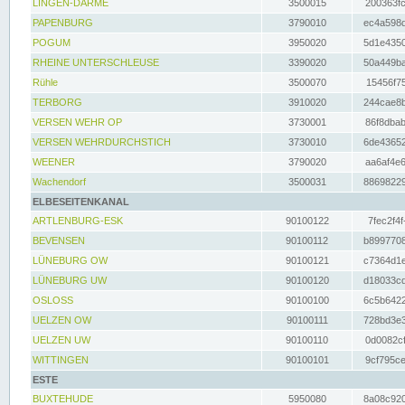
LINGEN-DARME
3500015
200363fc
PAPENBURG
3790010
ec4a598d
POGUM
3950020
5d1e4350
RHEINE UNTERSCHLEUSE
3390020
50a449ba
Rühle
3500070
15456f75
TERBORG
3910020
244cae8b
VERSEN WEHR OP
3730001
86f8dbab
VERSEN WEHRDURCHSTICH
3730010
6de43652
WEENER
3790020
aa6af4e6
Wachendorf
3500031
88698229
ELBESEITENKANAL
ARTLENBURG-ESK
90100122
7fec2f4f
BEVENSEN
90100112
b8997708
LÜNEBURG OW
90100121
c7364d1e
LÜNEBURG UW
90100120
d18033cd
OSLOSS
90100100
6c5b6422
UELZEN OW
90100111
728bd3e3
UELZEN UW
90100110
0d0082cf
WITTINGEN
90100101
9cf795ce
ESTE
BUXTEHUDE
5950080
8a08c920