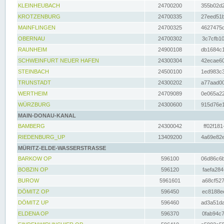
KLEINHEUBACH
24700200
355b02d2
KROTZENBURG
24700335
27eed51b
MAINFLINGEN
24700325
4627475d
OBERNAU
24700302
3c7cfb10
RAUNHEIM
24900108
db1684c1
SCHWEINFURT NEUER HAFEN
24300304
42ecae60
STEINBACH
24500100
1ed983c3
TRUNSTADT
24300202
a77aad00
WERTHEIM
24709089
0e065a22
WÜRZBURG
24300600
915d76e1
MAIN-DONAU-KANAL
BAMBERG
24300042
ff02f181
RIEDENBURG_UP
13409200
4a69e82e
MÜRITZ-ELDE-WASSERSTRASSE
BARKOW OP
596100
06d86c6b
BOBZIN OP
596120
faefa284
BUROW
5961601
a68cf527
DÖMITZ OP
596450
ec8188ee
DÖMITZ UP
596460
ad3a51da
ELDENA OP
596370
0fab94c7