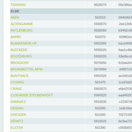
TÖNNING
9520070
00e386ac
ELBE
AKEN
502010
094b96e5
ALTENGAMME
5930070
2ee12b9a
ARTLENBURG
5930050
b3492c68
BARBY
502070
939f82ec
BLANKENESE UF
5952065
bacb459b
BLECKEDE
5930020
6aa1cd8e
BOIZENBURG
5930033
33e0bce0
BROKDORF
5970050
610ab204
BRUNSBÜTTEL MPM
5970094
d4f5f719
BUNTHAUS
5952020
ae1b91d0
COSWIG
501470
1ce53a59
CRANZ
5950070
e6b42536
CUXHAVEN STEUBENHÖFT
5990020
aad49293
DAMNATZ
5910030
c233674f
DESSAU
502000
1edc5fa4
DRESDEN
501060
70272185
DÖMITZ
5910025
6e3ea719
ELSTER
501390
c093b557