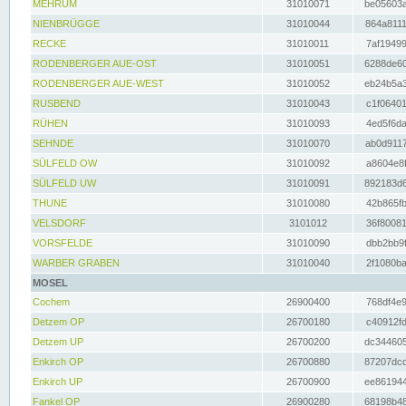
MEHRUM
31010071
be05603a
NIENBRÜGGE
31010044
864a8111
RECKE
31010011
7af19499
RODENBERGER AUE-OST
31010051
6288de60
RODENBERGER AUE-WEST
31010052
eb24b5a3
RUSBEND
31010043
c1f06401
RÜHEN
31010093
4ed5f6da
SEHNDE
31010070
ab0d9117
SÜLFELD OW
31010092
a8604e8f
SÜLFELD UW
31010091
892183d6
THUNE
31010080
42b865fb
VELSDORF
3101012
36f80081
VORSFELDE
31010090
dbb2bb9f
WARBER GRABEN
31010040
2f1080ba
MOSEL
Cochem
26900400
768df4e9
Detzem OP
26700180
c40912fd
Detzem UP
26700200
dc344605
Enkirch OP
26700880
87207dcd
Enkirch UP
26700900
ee861944
Fankel OP
26900280
68198b48