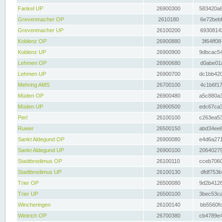
Fankel UP
26900300
583420a8
Grevenmacher OP
2610180
6e72bebf
Grevenmacher UP
26100200
69308142
Koblenz OP
26900880
3f64ff08
Koblenz UP
26900900
9dbcac54
Lehmen OP
26900680
d0abe01a
Lehmen UP
26900700
dc1bb420
Mehring AMS
26700100
4c1b6f17
Müden OP
26900480
a5c880a3
Müden UP
26900500
edc67ca3
Perl
26100100
c263ea53
Ruwer
26500150
abd34ee6
Sankt Aldegund OP
26900080
e4d6a271
Sankt Aldegund UP
26900100
20640279
Stadtbredimus OP
26100110
cceb7060
Stadtbredimus UP
26100130
dfdf753b
Trier OP
26500080
9d2b4126
Trier UP
26500100
3bec53ca
Wincheringen
26100140
bb5560fc
Wintrich OP
26700380
cb4789e4