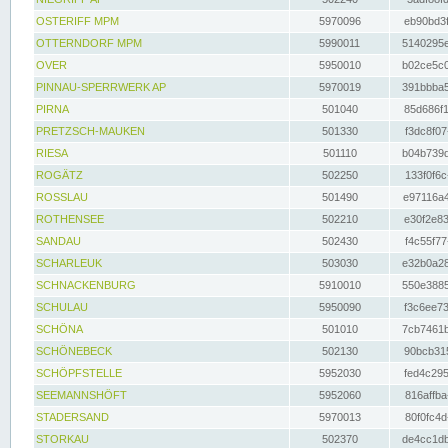
OSTERIFF MPM
5970096
eb90bd3f
OTTERNDORF MPM
5990011
5140295e
OVER
5950010
b02ce5c0
PINNAU-SPERRWERK AP
5970019
391bbba5
PIRNA
501040
85d686f1
PRETZSCH-MAUKEN
501330
f3dc8f07
RIESA
501110
b04b739d
ROGÄTZ
502250
133f0f6c
ROSSLAU
501490
e97116a4
ROTHENSEE
502210
e30f2e83
SANDAU
502430
f4c55f77
SCHARLEUK
503030
e32b0a28
SCHNACKENBURG
5910010
550e3885
SCHULAU
5950090
f3c6ee73
SCHÖNA
501010
7cb7461b
SCHÖNEBECK
502130
90bcb315
SCHÖPFSTELLE
5952030
fed4c295
SEEMANNSHÖFT
5952060
816affba
STADERSAND
5970013
80f0fc4d
STORKAU
502370
de4cc1db