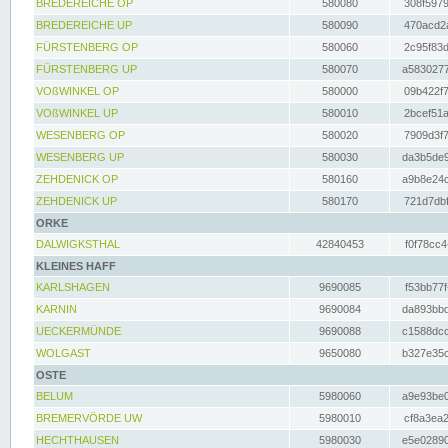
BREDEREICHE OP
580080
308f5979
BREDEREICHE UP
580090
470acd2a
FÜRSTENBERG OP
580060
2c95f83d
FÜRSTENBERG UP
580070
a5830277
VOßWINKEL OP
580000
09b422f7
VOßWINKEL UP
580010
2bcef51a
WESENBERG OP
580020
7909d3f7
WESENBERG UP
580030
da3b5de9
ZEHDENICK OP
580160
a9b8e24c
ZEHDENICK UP
580170
721d7dbf
ORKE
DALWIGKSTHAL
42840453
f0f78cc4
KLEINES HAFF
KARLSHAGEN
9690085
f53bb77f
KARNIN
9690084
da893bbd
UECKERMÜNDE
9690088
c1588dcc
WOLGAST
9650080
b327e35c
OSTE
BELUM
5980060
a9e93be0
BREMERVÖRDE UW
5980010
cf8a3ea2
HECHTHAUSEN
5980030
e5e02890