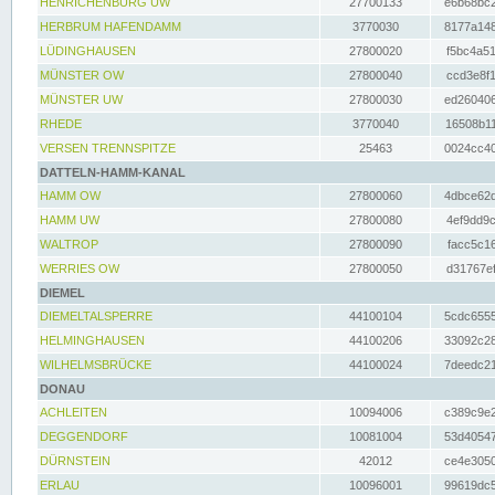
HENRICHENBURG UW
27700133
e6b68bc2
HERBRUM HAFENDAMM
3770030
8177a148
LÜDINGHAUSEN
27800020
f5bc4a51
MÜNSTER OW
27800040
ccd3e8f1
MÜNSTER UW
27800030
ed260406
RHEDE
3770040
16508b11
VERSEN TRENNSPITZE
25463
0024cc40
DATTELN-HAMM-KANAL
HAMM OW
27800060
4dbce62d
HAMM UW
27800080
4ef9dd9c
WALTROP
27800090
facc5c16
WERRIES OW
27800050
d31767ef
DIEMEL
DIEMELTALSPERRE
44100104
5cdc6555
HELMINGHAUSEN
44100206
33092c28
WILHELMSBRÜCKE
44100024
7deedc21
DONAU
ACHLEITEN
10094006
c389c9e2
DEGGENDORF
10081004
53d40547
DÜRNSTEIN
42012
ce4e3050
ERLAU
10096001
99619dc5