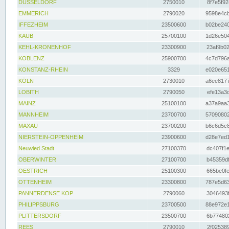
DÜSSELDORF
2750010
8f7e5f92
EMMERICH
2790020
9598e4cb
IFFEZHEIM
23500600
b02be240
KAUB
25700100
1d26e504
KEHL-KRONENHOF
23300900
23af9b02
KOBLENZ
25900700
4c7d796a
KONSTANZ-RHEIN
3329
e020e651
KÖLN
2730010
a6ee8177
LOBITH
2790050
efe13a3d
MAINZ
25100100
a37a9aa3
MANNHEIM
23700700
57090802
MAXAU
23700200
b6c6d5c8
NIERSTEIN-OPPENHEIM
23900600
d28e7ed1
Neuwied Stadt
27100370
dc407f1e
OBERWINTER
27100700
b45359df
OESTRICH
25100300
665be0fe
OTTENHEIM
23300800
787e5d63
PANNERDENSE KOP
2790060
3046493f
PHILIPPSBURG
23700500
88e972e1
PLITTERSDORF
23500700
6b774802
REES
2790010
2f025389