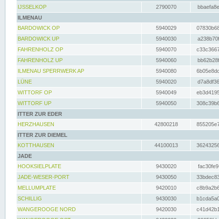
IJSSELKOP
2790070
bbaefa8e
ILMENAU
BARDOWICK OP
5940029
07830b68
BARDOWICK UP
5940030
a238b70f
FAHRENHOLZ OP
5940070
c33c3667
FAHRENHOLZ UP
5940060
bb62b28f
ILMENAU SPERRWERK AP
5940080
6b05e8dc
LÜNE
5940020
d7a8df36
WITTORF OP
5940049
eb3d4195
WITTORF UP
5940050
308c39b6
ITTER ZUR EDER
HERZHAUSEN
42800218
855205e7
ITTER ZUR DIEMEL
KOTTHAUSEN
44100013
36243256
JADE
HOOKSIELPLATE
9430020
fac30fe9
JADE-WESER-PORT
9430050
33bdec83
MELLUMPLATE
9420010
c8b9a2b6
SCHILLIG
9430030
b1cda5a0
WANGEROOGE NORD
9420030
c41d42b1