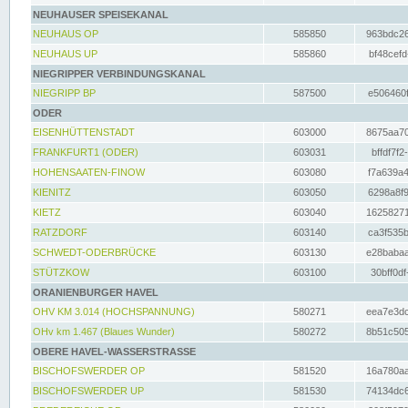
NEUHAUSER SPEISEKANAL
NEUHAUS OP
585850
963bdc26
NEUHAUS UP
585860
bf48cefd
NIEGRIPPER VERBINDUNGSKANAL
NIEGRIPP BP
587500
e506460f
ODER
EISENHÜTTENSTADT
603000
8675aa70
FRANKFURT1 (ODER)
603031
bffdf7f2
HOHENSAATEN-FINOW
603080
f7a639a4
KIENITZ
603050
6298a8f9
KIETZ
603040
16258271
RATZDORF
603140
ca3f535b
SCHWEDT-ODERBRÜCKE
603130
e28babaa
STÜTZKOW
603100
30bff0df
ORANIENBURGER HAVEL
OHV KM 3.014 (HOCHSPANNUNG)
580271
eea7e3dc
OHv km 1.467 (Blaues Wunder)
580272
8b51c505
OBERE HAVEL-WASSERSTRASSE
BISCHOFSWERDER OP
581520
16a780aa
BISCHOFSWERDER UP
581530
74134dc6