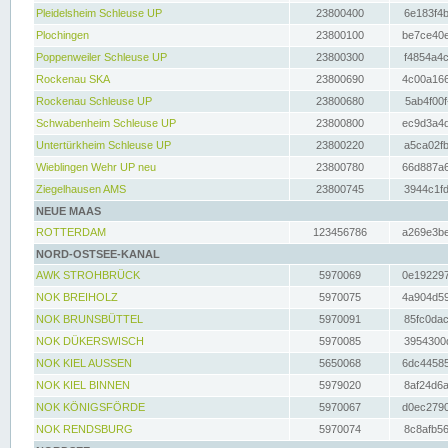
Pleidelsheim Schleuse UP
23800400
6e183f4b
Plochingen
23800100
be7ce40e
Poppenweiler Schleuse UP
23800300
f4854a4c
Rockenau SKA
23800690
4c00a166
Rockenau Schleuse UP
23800680
5ab4f00f
Schwabenheim Schleuse UP
23800800
ec9d3a4d
Untertürkheim Schleuse UP
23800220
a5ca02fb
Wieblingen Wehr UP neu
23800780
66d887a6
Ziegelhausen AMS
23800745
3944c1fd
NEUE MAAS
ROTTERDAM
123456786
a269e3be
NORD-OSTSEE-KANAL
AWK STROHBRÜCK
5970069
0e192297
NOK BREIHOLZ
5970075
4a904d59
NOK BRUNSBÜTTEL
5970091
85fc0dac
NOK DÜKERSWISCH
5970085
3954300d
NOK KIEL AUSSEN
5650068
6dc44585
NOK KIEL BINNEN
5979020
8af24d6a
NOK KÖNIGSFÖRDE
5970067
d0ec2790
NOK RENDSBURG
5970074
8c8afb56