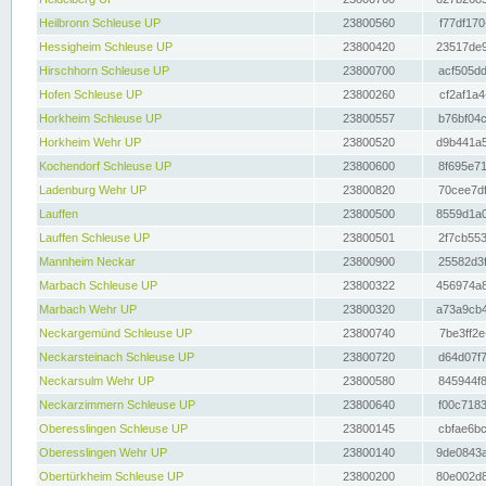
Heilbronn Schleuse UP
23800560
f77df170
Hessigheim Schleuse UP
23800420
23517de9
Hirschhorn Schleuse UP
23800700
acf505dd
Hofen Schleuse UP
23800260
cf2af1a4
Horkheim Schleuse UP
23800557
b76bf04c
Horkheim Wehr UP
23800520
d9b441a5
Kochendorf Schleuse UP
23800600
8f695e71
Ladenburg Wehr UP
23800820
70cee7df
Lauffen
23800500
8559d1a0
Lauffen Schleuse UP
23800501
2f7cb553
Mannheim Neckar
23800900
25582d3f
Marbach Schleuse UP
23800322
456974a8
Marbach Wehr UP
23800320
a73a9cb4
Neckargemünd Schleuse UP
23800740
7be3ff2e
Neckarsteinach Schleuse UP
23800720
d64d07f7
Neckarsulm Wehr UP
23800580
845944f8
Neckarzimmern Schleuse UP
23800640
f00c7183
Oberesslingen Schleuse UP
23800145
cbfae6bc
Oberesslingen Wehr UP
23800140
9de0843a
Obertürkheim Schleuse UP
23800200
80e002d8