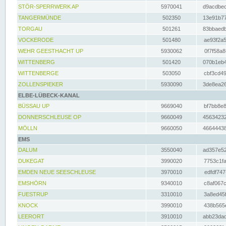
STÖR-SPERRWERK AP
5970041
d9acdbec
TANGERMÜNDE
502350
13e91b77
TORGAU
501261
83bbaedb
VOCKERODE
501480
ae93f2a5
WEHR GEESTHACHT UP
5930062
0f7f58a8
WITTENBERG
501420
070b1eb4
WITTENBERGE
503050
cbf3cd49
ZOLLENSPIEKER
5930090
3de8ea26
ELBE-LÜBECK-KANAL
BÜSSAU UP
9669040
bf7bb8e8
DONNERSCHLEUSE OP
9660049
45634232
MÖLLN
9660050
46644438
EMS
DALUM
3550040
ad357e52
DUKEGAT
3990020
7753c1fa
EMDEN NEUE SEESCHLEUSE
3970010
edfdf747
EMSHÖRN
9340010
c8af067c
FUESTRUP
3310010
3a8ed45f
KNOCK
3990010
438b565e
LEERORT
3910010
abb23dad