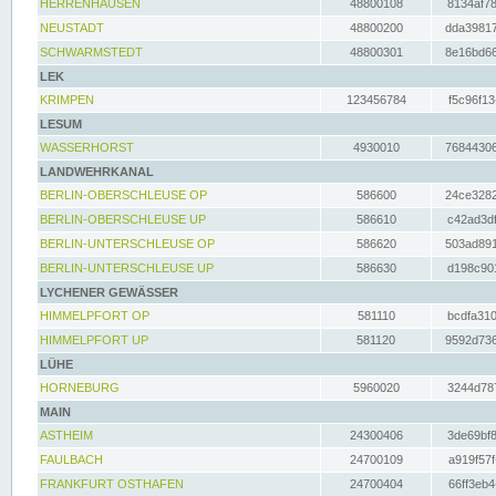
HERRENHAUSEN
48800108
8134af78
NEUSTADT
48800200
dda39817
SCHWARMSTEDT
48800301
8e16bd66
LEK
KRIMPEN
123456784
f5c96f13
LESUM
WASSERHORST
4930010
76844306
LANDWEHRKANAL
BERLIN-OBERSCHLEUSE OP
586600
24ce3282
BERLIN-OBERSCHLEUSE UP
586610
c42ad3df
BERLIN-UNTERSCHLEUSE OP
586620
503ad891
BERLIN-UNTERSCHLEUSE UP
586630
d198c901
LYCHENER GEWÄSSER
HIMMELPFORT OP
581110
bcdfa310
HIMMELPFORT UP
581120
9592d736
LÜHE
HORNEBURG
5960020
3244d787
MAIN
ASTHEIM
24300406
3de69bf8
FAULBACH
24700109
a919f57f
FRANKFURT OSTHAFEN
24700404
66ff3eb4