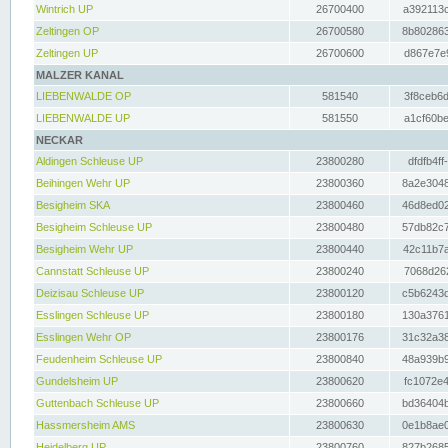
Wintrich UP
26700400
a392113c
Zeltingen OP
26700580
8b802863
Zeltingen UP
26700600
d867e7e9
MALZER KANAL
LIEBENWALDE OP
581540
3f8ceb6d
LIEBENWALDE UP
581550
a1cf60be
NECKAR
Aldingen Schleuse UP
23800280
dfdfb4ff
Beihingen Wehr UP
23800360
8a2e3048
Besigheim SKA
23800460
46d8ed02
Besigheim Schleuse UP
23800480
57db82c7
Besigheim Wehr UP
23800440
42c11b7a
Cannstatt Schleuse UP
23800240
7068d262
Deizisau Schleuse UP
23800120
c5b6243d
Esslingen Schleuse UP
23800180
130a3761
Esslingen Wehr OP
23800176
31c32a38
Feudenheim Schleuse UP
23800840
48a939b9
Gundelsheim UP
23800620
fc1072e4
Guttenbach Schleuse UP
23800660
bd36404b
Hassmersheim AMS
23800630
0e1b8ae0
Heidelberg UP
23800760
827b2685