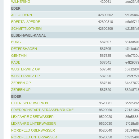
WILHERING
420061
aec23fd6
EDER
AFFOLDERN
42800502
ab9d5a42
EDERTALSPERRE
42800310
c6e9f744
SCHMITTLOTHEIM
42800309
d2155fa6
ELBE-HAVEL-KANAL
BURG
587507
831ad501
DETERSHAGEN
587505
a7b1eda9
GENTHIN
587535
e9e7f20c
KADE
587541
e4f29379
WUSTERWITZ OP
587540
c6a12d34
WUSTERWITZ UP
587550
3bfcf759
ZERBEN OP
587510
64c37072
ZERBEN UP
587520
532d8718
EIDER
EIDER-SPERRWERK BP
9520081
8ac85e6c
FRIEDRICHSTADT STRASSENBRÜCKE
9520060
721313e7
LEXFÄHRE OBERWASSER
9520020
86c5688f
LEXFÄHRE UNTERWASSER
9520030
7f01fbd8
NORDFELD OBERWASSER
9520040
61394669
NORDFELD UNTERWASSER
9520050
cb93548e