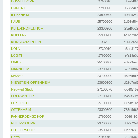
DÜSSELDORF
2750010
8f7e5f92
EMMERICH
2790020
9598e4cb
IFFEZHEIM
23500600
b02be240
KAUB
25700100
1d26e504
KEHL-KRONENHOF
23300900
23af9b02
KOBLENZ
25900700
4c7d796a
KONSTANZ-RHEIN
3329
e020e651
KÖLN
2730010
a6ee8177
LOBITH
2790050
efe13a3d
MAINZ
25100100
a37a9aa3
MANNHEIM
23700700
57090802
MAXAU
23700200
b6c6d5c8
NIERSTEIN-OPPENHEIM
23900600
d28e7ed1
Neuwied Stadt
27100370
dc407f1e
OBERWINTER
27100700
b45359df
OESTRICH
25100300
665be0fe
OTTENHEIM
23300800
787e5d63
PANNERDENSE KOP
2790060
3046493f
PHILIPPSBURG
23700500
88e972e1
PLITTERSDORF
23500700
6b774802
REES
2790010
2f025389