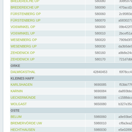
BREDEREICHE OP
580080
308f5979
BREDEREICHE UP
580090
470acd2a
FÜRSTENBERG OP
580060
2c95f83d
FÜRSTENBERG UP
580070
a5830277
VOßWINKEL OP
580000
09b422f7
VOßWINKEL UP
580010
2bcef51a
WESENBERG OP
580020
7909d3f7
WESENBERG UP
580030
da3b5de9
ZEHDENICK OP
580160
a9b8e24c
ZEHDENICK UP
580170
721d7dbf
ORKE
DALWIGKSTHAL
42840453
f0f78cc4
KLEINES HAFF
KARLSHAGEN
9690085
f53bb77f
KARNIN
9690084
da893bbd
UECKERMÜNDE
9690088
c1588dcc
WOLGAST
9650080
b327e35c
OSTE
BELUM
5980060
a9e93be0
BREMERVÖRDE UW
5980010
cf8a3ea2
HECHTHAUSEN
5980030
e5e02890