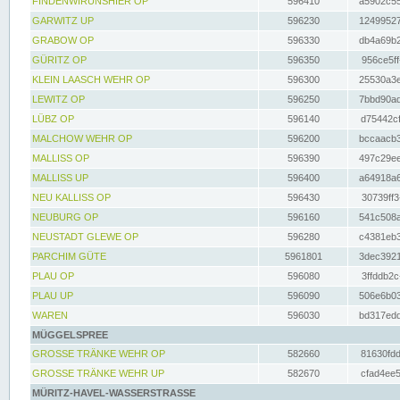
FINDENWIRUNSHIER OP
596410
a5902c55
GARWITZ UP
596230
12499527
GRABOW OP
596330
db4a69b2
GÜRITZ OP
596350
956ce5ff
KLEIN LAASCH WEHR OP
596300
25530a3e
LEWITZ OP
596250
7bbd90ad
LÜBZ OP
596140
d75442cf
MALCHOW WEHR OP
596200
bccaacb3
MALLISS OP
596390
497c29ee
MALLISS UP
596400
a64918a6
NEU KALLISS OP
596430
30739ff3
NEUBURG OP
596160
541c508a
NEUSTADT GLEWE OP
596280
c4381eb3
PARCHIM GÜTE
5961801
3dec3921
PLAU OP
596080
3ffddb2c
PLAU UP
596090
506e6b03
WAREN
596030
bd317edd
MÜGGELSPREE
GROSSE TRÄNKE WEHR OP
582660
81630fdd
GROSSE TRÄNKE WEHR UP
582670
cfad4ee5
MÜRITZ-HAVEL-WASSERSTRASSE