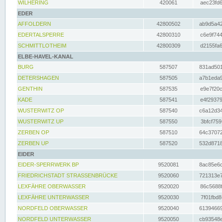
WILHERING
420061
aec23fd6
EDER
AFFOLDERN
42800502
ab9d5a42
EDERTALSPERRE
42800310
c6e9f744
SCHMITTLOTHEIM
42800309
d2155fa6
ELBE-HAVEL-KANAL
BURG
587507
831ad501
DETERSHAGEN
587505
a7b1eda9
GENTHIN
587535
e9e7f20c
KADE
587541
e4f29379
WUSTERWITZ OP
587540
c6a12d34
WUSTERWITZ UP
587550
3bfcf759
ZERBEN OP
587510
64c37072
ZERBEN UP
587520
532d8718
EIDER
EIDER-SPERRWERK BP
9520081
8ac85e6c
FRIEDRICHSTADT STRASSENBRÜCKE
9520060
721313e7
LEXFÄHRE OBERWASSER
9520020
86c5688f
LEXFÄHRE UNTERWASSER
9520030
7f01fbd8
NORDFELD OBERWASSER
9520040
61394669
NORDFELD UNTERWASSER
9520050
cb93548e