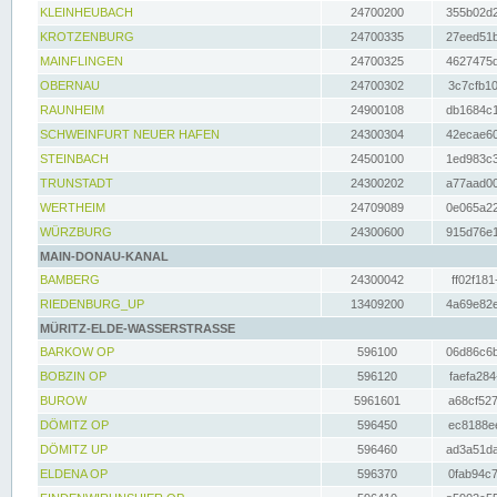
KLEINHEUBACH
24700200
355b02d2
KROTZENBURG
24700335
27eed51b
MAINFLINGEN
24700325
4627475d
OBERNAU
24700302
3c7cfb10
RAUNHEIM
24900108
db1684c1
SCHWEINFURT NEUER HAFEN
24300304
42ecae60
STEINBACH
24500100
1ed983c3
TRUNSTADT
24300202
a77aad00
WERTHEIM
24709089
0e065a22
WÜRZBURG
24300600
915d76e1
MAIN-DONAU-KANAL
BAMBERG
24300042
ff02f181
RIEDENBURG_UP
13409200
4a69e82e
MÜRITZ-ELDE-WASSERSTRASSE
BARKOW OP
596100
06d86c6b
BOBZIN OP
596120
faefa284
BUROW
5961601
a68cf527
DÖMITZ OP
596450
ec8188ee
DÖMITZ UP
596460
ad3a51da
ELDENA OP
596370
0fab94c7