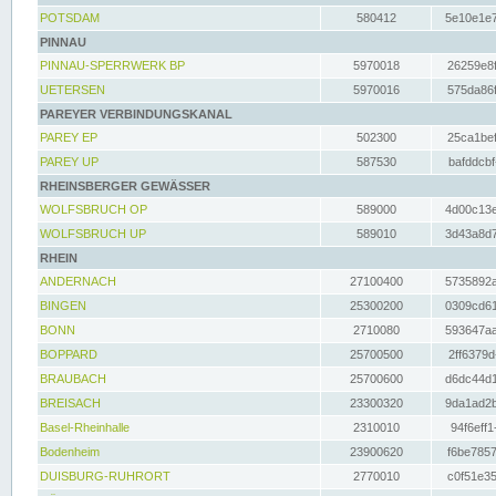
POTSDAM
580412
5e10e1e7
PINNAU
PINNAU-SPERRWERK BP
5970018
26259e8f
UETERSEN
5970016
575da86f
PAREYER VERBINDUNGSKANAL
PAREY EP
502300
25ca1bef
PAREY UP
587530
bafddcbf
RHEINSBERGER GEWÄSSER
WOLFSBRUCH OP
589000
4d00c13e
WOLFSBRUCH UP
589010
3d43a8d7
RHEIN
ANDERNACH
27100400
5735892a
BINGEN
25300200
0309cd61
BONN
2710080
593647aa
BOPPARD
25700500
2ff6379d
BRAUBACH
25700600
d6dc44d1
BREISACH
23300320
9da1ad2b
Basel-Rheinhalle
2310010
94f6eff1
Bodenheim
23900620
f6be7857
DUISBURG-RUHRORT
2770010
c0f51e35