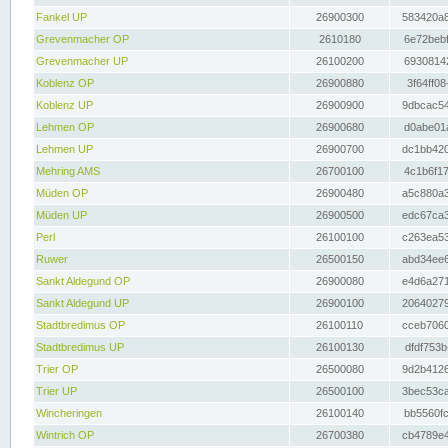
Fankel UP
26900300
583420a8
Grevenmacher OP
2610180
6e72bebf
Grevenmacher UP
26100200
69308142
Koblenz OP
26900880
3f64ff08
Koblenz UP
26900900
9dbcac54
Lehmen OP
26900680
d0abe01a
Lehmen UP
26900700
dc1bb420
Mehring AMS
26700100
4c1b6f17
Müden OP
26900480
a5c880a3
Müden UP
26900500
edc67ca3
Perl
26100100
c263ea53
Ruwer
26500150
abd34ee6
Sankt Aldegund OP
26900080
e4d6a271
Sankt Aldegund UP
26900100
20640279
Stadtbredimus OP
26100110
cceb7060
Stadtbredimus UP
26100130
dfdf753b
Trier OP
26500080
9d2b4126
Trier UP
26500100
3bec53ca
Wincheringen
26100140
bb5560fc
Wintrich OP
26700380
cb4789e4