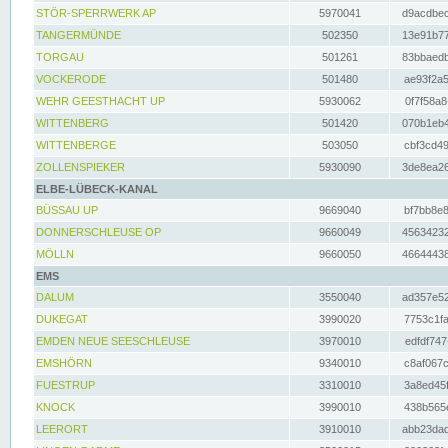
STÖR-SPERRWERK AP
5970041
d9acdbec
TANGERMÜNDE
502350
13e91b77
TORGAU
501261
83bbaedb
VOCKERODE
501480
ae93f2a5
WEHR GEESTHACHT UP
5930062
0f7f58a8
WITTENBERG
501420
070b1eb4
WITTENBERGE
503050
cbf3cd49
ZOLLENSPIEKER
5930090
3de8ea26
ELBE-LÜBECK-KANAL
BÜSSAU UP
9669040
bf7bb8e8
DONNERSCHLEUSE OP
9660049
45634232
MÖLLN
9660050
46644438
EMS
DALUM
3550040
ad357e52
DUKEGAT
3990020
7753c1fa
EMDEN NEUE SEESCHLEUSE
3970010
edfdf747
EMSHÖRN
9340010
c8af067c
FUESTRUP
3310010
3a8ed45f
KNOCK
3990010
438b565e
LEERORT
3910010
abb23dad