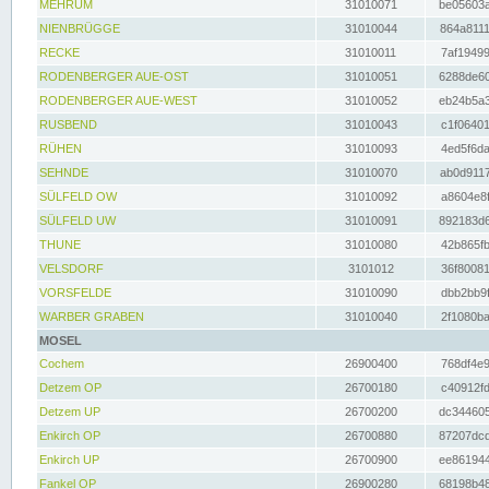
MEHRUM
31010071
be05603a
NIENBRÜGGE
31010044
864a8111
RECKE
31010011
7af19499
RODENBERGER AUE-OST
31010051
6288de60
RODENBERGER AUE-WEST
31010052
eb24b5a3
RUSBEND
31010043
c1f06401
RÜHEN
31010093
4ed5f6da
SEHNDE
31010070
ab0d9117
SÜLFELD OW
31010092
a8604e8f
SÜLFELD UW
31010091
892183d6
THUNE
31010080
42b865fb
VELSDORF
3101012
36f80081
VORSFELDE
31010090
dbb2bb9f
WARBER GRABEN
31010040
2f1080ba
MOSEL
Cochem
26900400
768df4e9
Detzem OP
26700180
c40912fd
Detzem UP
26700200
dc344605
Enkirch OP
26700880
87207dcd
Enkirch UP
26700900
ee861944
Fankel OP
26900280
68198b48