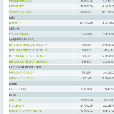
HERRENHAUSEN
48800108
8134af78
NEUSTADT
48800200
dda39817
SCHWARMSTEDT
48800301
8e16bd66
LEK
KRIMPEN
123456784
f5c96f13
LESUM
WASSERHORST
4930010
76844306
LANDWEHRKANAL
BERLIN-OBERSCHLEUSE OP
586600
24ce3282
BERLIN-OBERSCHLEUSE UP
586610
c42ad3df
BERLIN-UNTERSCHLEUSE OP
586620
503ad891
BERLIN-UNTERSCHLEUSE UP
586630
d198c901
LYCHENER GEWÄSSER
HIMMELPFORT OP
581110
bcdfa310
HIMMELPFORT UP
581120
9592d736
LÜHE
HORNEBURG
5960020
3244d787
MAIN
ASTHEIM
24300406
3de69bf8
FAULBACH
24700109
a919f57f
FRANKFURT OSTHAFEN
24700404
66ff3eb4