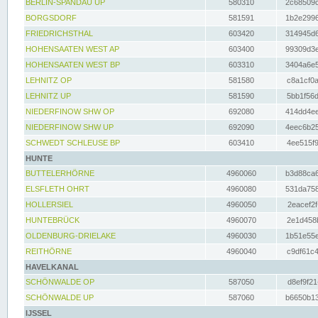
BERLIN-SPANDAU UP
580310
2c68509c
BORGSDORF
581591
1b2e2996
FRIEDRICHSTHAL
603420
314945d6
HOHENSAATEN WEST AP
603400
99309d3e
HOHENSAATEN WEST BP
603310
3404a6e5
LEHNITZ OP
581580
c8a1cf0a
LEHNITZ UP
581590
5bb1f56d
NIEDERFINOW SHW OP
692080
414dd4ee
NIEDERFINOW SHW UP
692090
4eec6b25
SCHWEDT SCHLEUSE BP
603410
4ee515f9
HUNTE
BUTTELERHÖRNE
4960060
b3d88ca6
ELSFLETH OHRT
4960080
531da758
HOLLERSIEL
4960050
2eacef2f
HUNTEBRÜCK
4960070
2e1d458b
OLDENBURG-DRIELAKE
4960030
1b51e55e
REITHÖRNE
4960040
c9df61c4
HAVELKANAL
SCHÖNWALDE OP
587050
d8ef9f21
SCHÖNWALDE UP
587060
b6650b13
IJSSEL