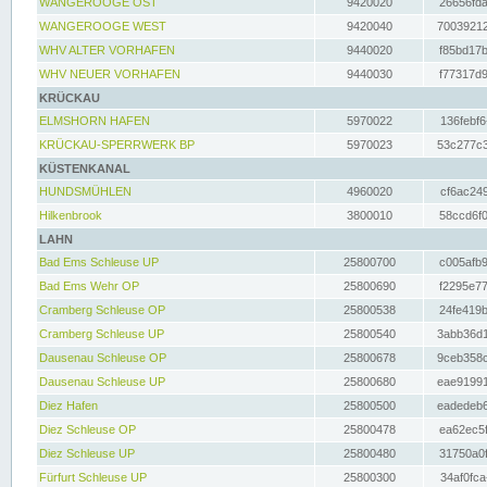
WANGEROOGE OST
9420020
26656fda
WANGEROOGE WEST
9420040
70039212
WHV ALTER VORHAFEN
9440020
f85bd17b
WHV NEUER VORHAFEN
9440030
f77317d9
KRÜCKAU
ELMSHORN HAFEN
5970022
136febf6
KRÜCKAU-SPERRWERK BP
5970023
53c277c3
KÜSTENKANAL
HUNDSMÜHLEN
4960020
cf6ac249
Hilkenbrook
3800010
58ccd6f0
LAHN
Bad Ems Schleuse UP
25800700
c005afb9
Bad Ems Wehr OP
25800690
f2295e77
Cramberg Schleuse OP
25800538
24fe419b
Cramberg Schleuse UP
25800540
3abb36d1
Dausenau Schleuse OP
25800678
9ceb358c
Dausenau Schleuse UP
25800680
eae91991
Diez Hafen
25800500
eadedeb6
Diez Schleuse OP
25800478
ea62ec5f
Diez Schleuse UP
25800480
31750a0f
Fürfurt Schleuse UP
25800300
34af0fca