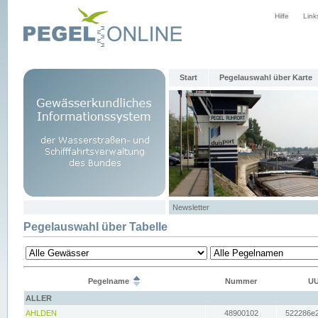
Hilfe
Link
Start
Pegelauswahl über Karte
Newsletter
Pegelauswahl über Tabelle
Pegelname
Nummer
UU
ALLER
AHLDEN
48900102
522286e2