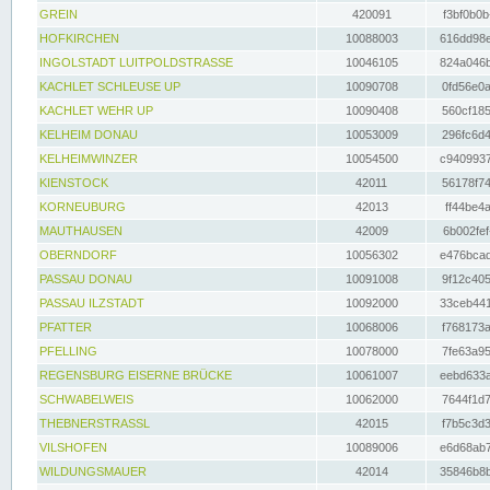
GREIN
420091
f3bf0b0b
HOFKIRCHEN
10088003
616dd98e
INGOLSTADT LUITPOLDSTRASSE
10046105
824a046b
KACHLET SCHLEUSE UP
10090708
0fd56e0a
KACHLET WEHR UP
10090408
560cf185
KELHEIM DONAU
10053009
296fc6d4
KELHEIMWINZER
10054500
c9409937
KIENSTOCK
42011
56178f74
KORNEUBURG
42013
ff44be4a
MAUTHAUSEN
42009
6b002fef
OBERNDORF
10056302
e476bcad
PASSAU DONAU
10091008
9f12c405
PASSAU ILZSTADT
10092000
33ceb441
PFATTER
10068006
f768173a
PFELLING
10078000
7fe63a95
REGENSBURG EISERNE BRÜCKE
10061007
eebd633a
SCHWABELWEIS
10062000
7644f1d7
THEBNERSTRASSL
42015
f7b5c3d3
VILSHOFEN
10089006
e6d68ab7
WILDUNGSMAUER
42014
35846b8b