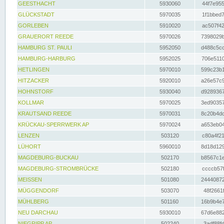
GEESTHACHT
5930060
44f7e955
GLÜCKSTADT
5970035
1f1bbed7
GORLEBEN
5910020
ac507f42
GRAUERORT REEDE
5970026
7398029b
HAMBURG ST. PAULI
5952050
d488c5cc
HAMBURG-HARBURG
5952025
706e5110
HETLINGEN
5970010
599c23b1
HITZACKER
5920010
a26e57c9
HOHNSTORF
5930040
d9289367
KOLLMAR
5970025
3ed90357
KRAUTSAND REEDE
5970031
8c20b4dc
KRÜCKAU-SPERRWERK AP
5970024
a653eb04
LENZEN
503120
c80a4f21
LÜHORT
5960010
8d18d129
MAGDEBURG-BUCKAU
502170
b8567c1e
MAGDEBURG-STROMBRÜCKE
502180
ccccb57f
MEISSEN
501080
24440872
MÜGGENDORF
503070
48f2661f
MÜHLBERG
501160
16b9b4e7
NEU DARCHAU
5930010
67d6e882
NIEGRIPP AP
502240
3adf88fd