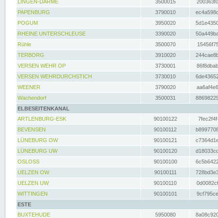
LINGEN-DARME
3500015
200363fc
PAPENBURG
3790010
ec4a598d
POGUM
3950020
5d1e4350
RHEINE UNTERSCHLEUSE
3390020
50a449ba
Rühle
3500070
15456f75
TERBORG
3910020
244cae8b
VERSEN WEHR OP
3730001
86f8dbab
VERSEN WEHRDURCHSTICH
3730010
6de43652
WEENER
3790020
aa6af4e6
Wachendorf
3500031
88698229
ELBESEITENKANAL
ARTLENBURG-ESK
90100122
7fec2f4f
BEVENSEN
90100112
b8997708
LÜNEBURG OW
90100121
c7364d1e
LÜNEBURG UW
90100120
d18033cd
OSLOSS
90100100
6c5b6422
UELZEN OW
90100111
728bd3e3
UELZEN UW
90100110
0d0082cf
WITTINGEN
90100101
9cf795ce
ESTE
BUXTEHUDE
5950080
8a08c920