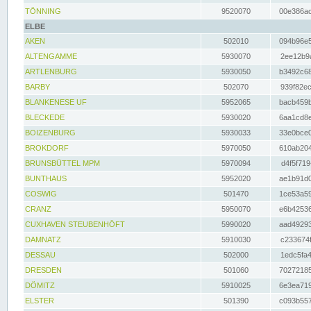
TÖNNING
9520070
00e386ac
ELBE
AKEN
502010
094b96e5
ALTENGAMME
5930070
2ee12b9a
ARTLENBURG
5930050
b3492c68
BARBY
502070
939f82ec
BLANKENESE UF
5952065
bacb459b
BLECKEDE
5930020
6aa1cd8e
BOIZENBURG
5930033
33e0bce0
BROKDORF
5970050
610ab204
BRUNSBÜTTEL MPM
5970094
d4f5f719
BUNTHAUS
5952020
ae1b91d0
COSWIG
501470
1ce53a59
CRANZ
5950070
e6b42536
CUXHAVEN STEUBENHÖFT
5990020
aad49293
DAMNATZ
5910030
c233674f
DESSAU
502000
1edc5fa4
DRESDEN
501060
70272185
DÖMITZ
5910025
6e3ea719
ELSTER
501390
c093b557