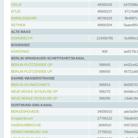
CELLE
48300105
b475386c
EITZE
48900237
47174d8f
MARKLENDORF
48700103
8b4f9f7c
RETHEM
48900204
5aaed954
ALTE MAAS
DORDRECHT
123456785
6c6f84c2
BODENSEE
KONSTANZ
906
aa9179c1
BERLIN-SPANDAUER-SCHIFFFAHRTSKANAL
BERLIN-PLÖTZENSEE OP
586640
ee52ce62
BERLIN-PLÖTZENSEE UP
586650
45721a68
DAHME-WASSERSTRASSE
BERLIN-SCHMÖCKWITZ
586810
6b595707
NEUE MÜHLE SCHLEUSE OP
586270
0e0dbcc9
NEUE MÜHLE SCHLEUSE UP
586280
c9a6c3bf
DORTMUND-EMS-KANAL
BERGESHÖVEDE
34000010
ade3a084
Groppenbruch
27700122
7bbdb421
HASEHUBBRÜCKE
3690010
04572010
HENRICHENBURG OW
27700111
70bee932