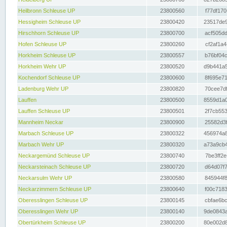
Heilbronn Schleuse UP
23800560
f77df170
Hessigheim Schleuse UP
23800420
23517de9
Hirschhorn Schleuse UP
23800700
acf505dd
Hofen Schleuse UP
23800260
cf2af1a4
Horkheim Schleuse UP
23800557
b76bf04c
Horkheim Wehr UP
23800520
d9b441a5
Kochendorf Schleuse UP
23800600
8f695e71
Ladenburg Wehr UP
23800820
70cee7df
Lauffen
23800500
8559d1a0
Lauffen Schleuse UP
23800501
2f7cb553
Mannheim Neckar
23800900
25582d3f
Marbach Schleuse UP
23800322
456974a8
Marbach Wehr UP
23800320
a73a9cb4
Neckargemünd Schleuse UP
23800740
7be3ff2e
Neckarsteinach Schleuse UP
23800720
d64d07f7
Neckarsulm Wehr UP
23800580
845944f8
Neckarzimmern Schleuse UP
23800640
f00c7183
Oberesslingen Schleuse UP
23800145
cbfae6bc
Oberesslingen Wehr UP
23800140
9de0843a
Obertürkheim Schleuse UP
23800200
80e002d8