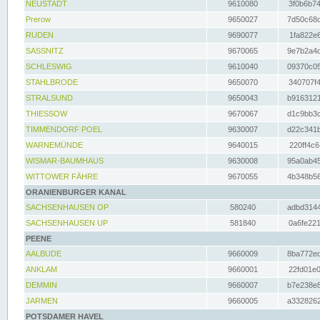
NEUSTADT
9610080
3f0b6b74
Prerow
9650027
7d50c68c
RUDEN
9690077
1fa822e6
SASSNITZ
9670065
9e7b2a4d
SCHLESWIG
9610040
09370c05
STAHLBRODE
9650070
340707f4
STRALSUND
9650043
b9163121
THIESSOW
9670067
d1c9bb3c
TIMMENDORF POEL
9630007
d22c341b
WARNEMÜNDE
9640015
220ff4c6
WISMAR-BAUMHAUS
9630008
95a0ab45
WITTOWER FÄHRE
9670055
4b348b56
ORANIENBURGER KANAL
SACHSENHAUSEN OP
580240
adbd3144
SACHSENHAUSEN UP
581840
0a6fe221
PEENE
AALBUDE
9660009
8ba772ed
ANKLAM
9660001
22fd01e0
DEMMIN
9660007
b7e238e8
JARMEN
9660005
a3328262
POTSDAMER HAVEL