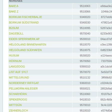
NORDSEE
BAKE A
9510063
e8daa3e2
BAKE Z
9510066
104fdc24
BORKUM FISCHERBALJE
9340020
8727ebfd
BORKUM SÜDSTRAND
9340030
478f21e9
BÜSUM
9510095
5287a3e1
DAGEBÜLL
9570040
6233e901
EIDER-SPERRWERK AP
9530010
04acd7e5
HELGOLAND BINNENHAFEN
9510070
c0ec139b
HELGOLAND SÜDHAFEN
9510075
0d8233b8
HUSUM
9530020
e114aeec
HÖRNUM
9570050
733755fd
LANGEOOG
9390010
a0c1dcb6
LIST AUF SYLT
9570070
5e92d73f
MITTELGRUND
9510132
3ff99b92
NORDERNEY RIFFGAT
9360010
c0244c0e
PELLWORM ANLEGER
9550021
2852b9ab
SCHARHÖRN
9510060
f0197bcf
SPIEKEROOG
9410010
662c4b5e
WITTDÜN
9570010
9c4c11f2
ZEHNERLOCH
9510010
e574d0af