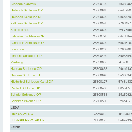
Giessen Klärwerk
25800100
4b386a6a
Hollerich Schleuse OP
25800618
cedc9b0c
Hollerich Schleuse UP
25800620
9beb7290
Kalkofen Schleuse OP
25800578
a7034573
Kalkofen neu
25800600
64f735fd
Lahnstein Schleuse OP
25800798
664d68ea
Lahnstein Schleuse UP
25800800
6b6b31e2
Leun neu
25800200
32807065
Limburg Schleuse UP
25800440
89038b42
Marburg
25830056
4e7a6cfa
Nassau Schleuse OP
25800638
29cb44a2
Nassau Schleuse UP
25800640
3a90a346
Niederbiel Schleuse Kanal OP
25800177
57c8e437
Runkel Schleuse UP
25800400
b85b17cc
Scheidt Schleuse OP
25800558
15a50d2b
Scheidt Schleuse UP
25800560
7dfe4776
LEDA
DREYSCHLOOT
3880010
d4df3617
LEDASPERRWERK UP
3880050
5e6ae93a
LEINE