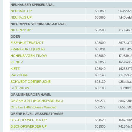
NEUHAUSER SPEISEKANAL
NEUHAUS OP
585850
963bdc26
NEUHAUS UP
585860
bf48cefd
NIEGRIPPER VERBINDUNGSKANAL
NIEGRIPP BP
587500
e506460f
ODER
EISENHÜTTENSTADT
603000
8675aa70
FRANKFURT1 (ODER)
603031
bffdf7f2
HOHENSAATEN-FINOW
603080
f7a639a4
KIENITZ
603050
6298a8f9
KIETZ
603040
16258271
RATZDORF
603140
ca3f535b
SCHWEDT-ODERBRÜCKE
603130
e28babaa
STÜTZKOW
603100
30bff0df
ORANIENBURGER HAVEL
OHV KM 3.014 (HOCHSPANNUNG)
580271
eea7e3dc
OHv km 1.467 (Blaues Wunder)
580272
8b51c505
OBERE HAVEL-WASSERSTRASSE
BISCHOFSWERDER OP
581520
16a780aa
BISCHOFSWERDER UP
581530
74134dc6