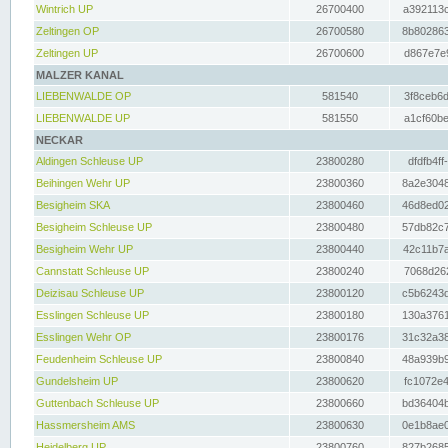
Wintrich UP
26700400
a392113c
Zeltingen OP
26700580
8b802863
Zeltingen UP
26700600
d867e7e9
MALZER KANAL
LIEBENWALDE OP
581540
3f8ceb6d
LIEBENWALDE UP
581550
a1cf60be
NECKAR
Aldingen Schleuse UP
23800280
dfdfb4ff
Beihingen Wehr UP
23800360
8a2e3048
Besigheim SKA
23800460
46d8ed02
Besigheim Schleuse UP
23800480
57db82c7
Besigheim Wehr UP
23800440
42c11b7a
Cannstatt Schleuse UP
23800240
7068d262
Deizisau Schleuse UP
23800120
c5b6243d
Esslingen Schleuse UP
23800180
130a3761
Esslingen Wehr OP
23800176
31c32a38
Feudenheim Schleuse UP
23800840
48a939b9
Gundelsheim UP
23800620
fc1072e4
Guttenbach Schleuse UP
23800660
bd36404b
Hassmersheim AMS
23800630
0e1b8ae0
Heidelberg UP
23800760
827b2685