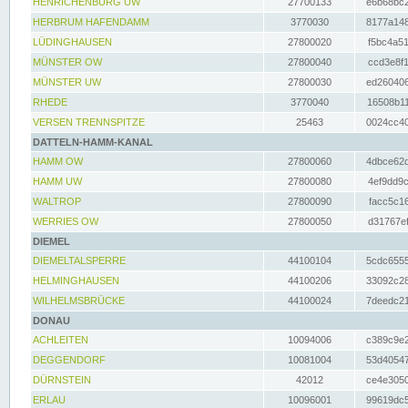
HENRICHENBURG UW
27700133
e6b68bc2
HERBRUM HAFENDAMM
3770030
8177a148
LÜDINGHAUSEN
27800020
f5bc4a51
MÜNSTER OW
27800040
ccd3e8f1
MÜNSTER UW
27800030
ed260406
RHEDE
3770040
16508b11
VERSEN TRENNSPITZE
25463
0024cc40
DATTELN-HAMM-KANAL
HAMM OW
27800060
4dbce62d
HAMM UW
27800080
4ef9dd9c
WALTROP
27800090
facc5c16
WERRIES OW
27800050
d31767ef
DIEMEL
DIEMELTALSPERRE
44100104
5cdc6555
HELMINGHAUSEN
44100206
33092c28
WILHELMSBRÜCKE
44100024
7deedc21
DONAU
ACHLEITEN
10094006
c389c9e2
DEGGENDORF
10081004
53d40547
DÜRNSTEIN
42012
ce4e3050
ERLAU
10096001
99619dc5