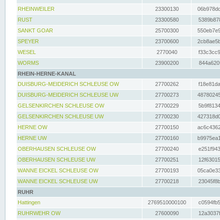
RHEINWEILER
23300130
06b978dd
RUST
23300580
5389b878
SANKT GOAR
25700300
550eb7e9
SPEYER
23700600
2cb8ae5b
WESEL
2770040
f33c3cc9
WORMS
23900200
844a620f
RHEIN-HERNE-KANAL
DUISBURG-MEIDERICH SCHLEUSE OW
27700262
f18e81da
DUISBURG-MEIDERICH SCHLEUSE UW
27700273
48780245
GELSENKIRCHEN SCHLEUSE OW
27700229
5b9f8134
GELSENKIRCHEN SCHLEUSE UW
27700230
427318d0
HERNE OW
27700150
ac6c4362
HERNE UW
27700160
b9975ea1
OBERHAUSEN SCHLEUSE OW
27700240
e251f943
OBERHAUSEN SCHLEUSE UW
27700251
12f63015
WANNE EICKEL SCHLEUSE OW
27700193
05ca0e33
WANNE EICKEL SCHLEUSE UW
27700218
23045f8b
RUHR
Hattingen
2769510000100
c0594fb5
RUHRWEHR OW
27600090
12a3037f