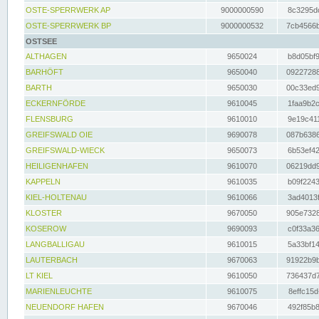
OSTE-SPERRWERK AP
9000000590
8c3295dc
OSTE-SPERRWERK BP
9000000532
7cb4566b
OSTSEE
ALTHAGEN
9650024
b8d05bf9
BARHÖFT
9650040
09227288
BARTH
9650030
00c33ed9
ECKERNFÖRDE
9610045
1faa9b2c
FLENSBURG
9610010
9e19c411
GREIFSWALD OIE
9690078
087b6386
GREIFSWALD-WIECK
9650073
6b53ef42
HEILIGENHAFEN
9610070
06219dd9
KAPPELN
9610035
b09f2243
KIEL-HOLTENAU
9610066
3ad4013f
KLOSTER
9670050
905e7328
KOSEROW
9690093
c0f33a36
LANGBALLIGAU
9610015
5a33bf14
LAUTERBACH
9670063
91922b9b
LT KIEL
9610050
736437d7
MARIENLEUCHTE
9610075
8effc15d
NEUENDORF HAFEN
9670046
492f85b8