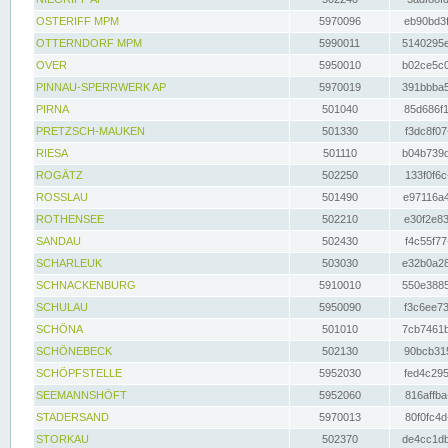
OSTERIFF MPM
5970096
eb90bd3f
OTTERNDORF MPM
5990011
5140295e
OVER
5950010
b02ce5c0
PINNAU-SPERRWERK AP
5970019
391bbba5
PIRNA
501040
85d686f1
PRETZSCH-MAUKEN
501330
f3dc8f07
RIESA
501110
b04b739d
ROGÄTZ
502250
133f0f6c
ROSSLAU
501490
e97116a4
ROTHENSEE
502210
e30f2e83
SANDAU
502430
f4c55f77
SCHARLEUK
503030
e32b0a28
SCHNACKENBURG
5910010
550e3885
SCHULAU
5950090
f3c6ee73
SCHÖNA
501010
7cb7461b
SCHÖNEBECK
502130
90bcb315
SCHÖPFSTELLE
5952030
fed4c295
SEEMANNSHÖFT
5952060
816affba
STADERSAND
5970013
80f0fc4d
STORKAU
502370
de4cc1db