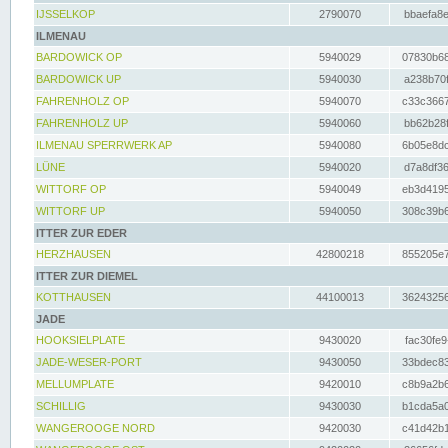
IJSSELKOP
2790070
bbaefa8e
ILMENAU
BARDOWICK OP
5940029
07830b68
BARDOWICK UP
5940030
a238b70f
FAHRENHOLZ OP
5940070
c33c3667
FAHRENHOLZ UP
5940060
bb62b28f
ILMENAU SPERRWERK AP
5940080
6b05e8dc
LÜNE
5940020
d7a8df36
WITTORF OP
5940049
eb3d4195
WITTORF UP
5940050
308c39b6
ITTER ZUR EDER
HERZHAUSEN
42800218
855205e7
ITTER ZUR DIEMEL
KOTTHAUSEN
44100013
36243256
JADE
HOOKSIELPLATE
9430020
fac30fe9
JADE-WESER-PORT
9430050
33bdec83
MELLUMPLATE
9420010
c8b9a2b6
SCHILLIG
9430030
b1cda5a0
WANGEROOGE NORD
9420030
c41d42b1