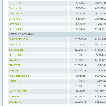
Diemitz OP
581020
d6426c42
Diemitz UP
581030
6b3b55e2
MIROW OP
581000
ab13c115
MIROW UP
581010
19cc3b9a
Strasen OP
581060
117877ec
Strasen UP
581070
2cc40997
MITTELLANDKANAL
ANDERTEN OW
31010061
bc20d819
ANDERTEN UW
31010060
dd41a7d6
BAD ESSEN
31010030
6760b547
BERENBUSCH
31010042
d2c8f60e
BRAMSCHE
31010020
bec8a6a5
BROXTEN
31010032
1125a391
HAHLEN
31010041
ac970eb0
HALDENSLEBEN
3101013
90d92801
HANN. LIST
31010062
27dfd137
HÖRSTEL
31010010
6c7c180f
KANALBRÜCKE
3101018
32b997c2
LOHNDE
31010050
516c4814
LÜBBECKE
31010031
c2aa9164