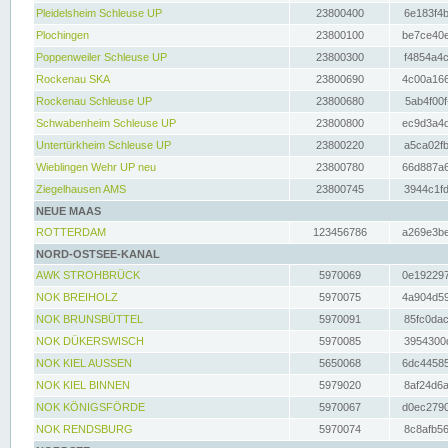
Pleidelsheim Schleuse UP
23800400
6e183f4b
Plochingen
23800100
be7ce40e
Poppenweiler Schleuse UP
23800300
f4854a4c
Rockenau SKA
23800690
4c00a166
Rockenau Schleuse UP
23800680
5ab4f00f
Schwabenheim Schleuse UP
23800800
ec9d3a4d
Untertürkheim Schleuse UP
23800220
a5ca02fb
Wieblingen Wehr UP neu
23800780
66d887a6
Ziegelhausen AMS
23800745
3944c1fd
NEUE MAAS
ROTTERDAM
123456786
a269e3be
NORD-OSTSEE-KANAL
AWK STROHBRÜCK
5970069
0e192297
NOK BREIHOLZ
5970075
4a904d59
NOK BRUNSBÜTTEL
5970091
85fc0dac
NOK DÜKERSWISCH
5970085
3954300d
NOK KIEL AUSSEN
5650068
6dc44585
NOK KIEL BINNEN
5979020
8af24d6a
NOK KÖNIGSFÖRDE
5970067
d0ec2790
NOK RENDSBURG
5970074
8c8afb56