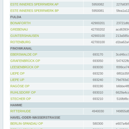
ESTE INNERES SPERRWERK AP
5950082
227b83f7
ESTE INNERES SPERRWERK BP
5950081
5fea1a12
FULDA
BONAFORTH
42900201
23721dfd
GREBENAU
42700202
acd63934
GUNTERSHAUSEN
42900100
213a585d
ROTENBURG
42700100
d1ba62a4
FINOWKANAL
EBERSWALDE OP
693170
3cd46cc7
GRAFENBRÜCK OP
693050
547422fb
LEESENBRÜCK OP
693030
f099ce74
LIEPE OP
693230
6f81b35f
LIEPE UP
693240
79d783d3
RAGÖSE OP
693190
b6bbe4f8
RUHLSDORF OP
693010
6629a4ca
STECHER OP
693210
516fbf8c
HAMME
RITTERHUDE
4940030
f49855d8
HAVEL-ODER-WASSERSTRASSE
BERLIN-SPANDAU OP
580300
e607a4b6