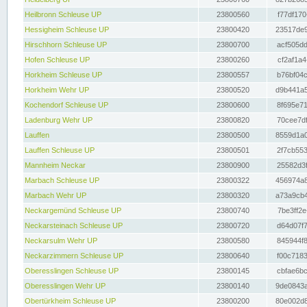
Heilbronn Schleuse UP
23800560
f77df170
Hessigheim Schleuse UP
23800420
23517de9
Hirschhorn Schleuse UP
23800700
acf505dd
Hofen Schleuse UP
23800260
cf2af1a4
Horkheim Schleuse UP
23800557
b76bf04c
Horkheim Wehr UP
23800520
d9b441a5
Kochendorf Schleuse UP
23800600
8f695e71
Ladenburg Wehr UP
23800820
70cee7df
Lauffen
23800500
8559d1a0
Lauffen Schleuse UP
23800501
2f7cb553
Mannheim Neckar
23800900
25582d3f
Marbach Schleuse UP
23800322
456974a8
Marbach Wehr UP
23800320
a73a9cb4
Neckargemünd Schleuse UP
23800740
7be3ff2e
Neckarsteinach Schleuse UP
23800720
d64d07f7
Neckarsulm Wehr UP
23800580
845944f8
Neckarzimmern Schleuse UP
23800640
f00c7183
Oberesslingen Schleuse UP
23800145
cbfae6bc
Oberesslingen Wehr UP
23800140
9de0843a
Obertürkheim Schleuse UP
23800200
80e002d8