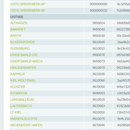
OSTE-SPERRWERK AP
9000000590
8c3295dc
OSTE-SPERRWERK BP
9000000532
7cb4566b
OSTSEE
ALTHAGEN
9650024
b8d05bf9
BARHÖFT
9650040
09227288
BARTH
9650030
00c33ed9
ECKERNFÖRDE
9610045
1faa9b2c
FLENSBURG
9610010
9e19c411
GREIFSWALD OIE
9690078
087b6386
GREIFSWALD-WIECK
9650073
6b53ef42
HEILIGENHAFEN
9610070
06219dd9
KAPPELN
9610035
b09f2243
KIEL-HOLTENAU
9610066
3ad4013f
KLOSTER
9670050
905e7328
KOSEROW
9690093
c0f33a36
LANGBALLIGAU
9610015
5a33bf14
LAUTERBACH
9670063
91922b9b
LT KIEL
9610050
736437d7
MARIENLEUCHTE
9610075
8effc15d
NEUENDORF HAFEN
9670046
492f85b8