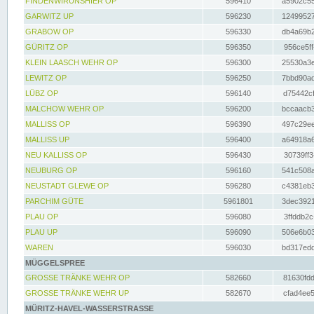
FINDENWIRUNSHIER OP
596410
a5902c55
GARWITZ UP
596230
12499527
GRABOW OP
596330
db4a69b2
GÜRITZ OP
596350
956ce5ff
KLEIN LAASCH WEHR OP
596300
25530a3e
LEWITZ OP
596250
7bbd90ad
LÜBZ OP
596140
d75442cf
MALCHOW WEHR OP
596200
bccaacb3
MALLISS OP
596390
497c29ee
MALLISS UP
596400
a64918a6
NEU KALLISS OP
596430
30739ff3
NEUBURG OP
596160
541c508a
NEUSTADT GLEWE OP
596280
c4381eb3
PARCHIM GÜTE
5961801
3dec3921
PLAU OP
596080
3ffddb2c
PLAU UP
596090
506e6b03
WAREN
596030
bd317edd
MÜGGELSPREE
GROSSE TRÄNKE WEHR OP
582660
81630fdd
GROSSE TRÄNKE WEHR UP
582670
cfad4ee5
MÜRITZ-HAVEL-WASSERSTRASSE