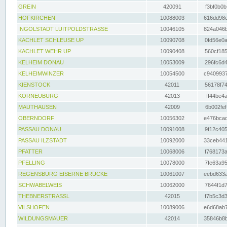
GREIN
420091
f3bf0b0b
HOFKIRCHEN
10088003
616dd98e
INGOLSTADT LUITPOLDSTRASSE
10046105
824a046b
KACHLET SCHLEUSE UP
10090708
0fd56e0a
KACHLET WEHR UP
10090408
560cf185
KELHEIM DONAU
10053009
296fc6d4
KELHEIMWINZER
10054500
c9409937
KIENSTOCK
42011
56178f74
KORNEUBURG
42013
ff44be4a
MAUTHAUSEN
42009
6b002fef
OBERNDORF
10056302
e476bcad
PASSAU DONAU
10091008
9f12c405
PASSAU ILZSTADT
10092000
33ceb441
PFATTER
10068006
f768173a
PFELLING
10078000
7fe63a95
REGENSBURG EISERNE BRÜCKE
10061007
eebd633a
SCHWABELWEIS
10062000
7644f1d7
THEBNERSTRASSL
42015
f7b5c3d3
VILSHOFEN
10089006
e6d68ab7
WILDUNGSMAUER
42014
35846b8b