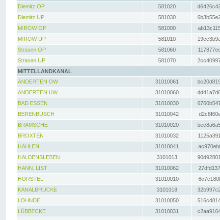
Diemitz OP
581020
d6426c42
Diemitz UP
581030
6b3b55e2
MIROW OP
581000
ab13c115
MIROW UP
581010
19cc3b9a
Strasen OP
581060
117877ec
Strasen UP
581070
2cc40997
MITTELLANDKANAL
ANDERTEN OW
31010061
bc20d819
ANDERTEN UW
31010060
dd41a7d6
BAD ESSEN
31010030
6760b547
BERENBUSCH
31010042
d2c8f60e
BRAMSCHE
31010020
bec8a6a5
BROXTEN
31010032
1125a391
HAHLEN
31010041
ac970eb0
HALDENSLEBEN
3101013
90d92801
HANN. LIST
31010062
27dfd137
HÖRSTEL
31010010
6c7c180f
KANALBRÜCKE
3101018
32b997c2
LOHNDE
31010050
516c4814
LÜBBECKE
31010031
c2aa9164