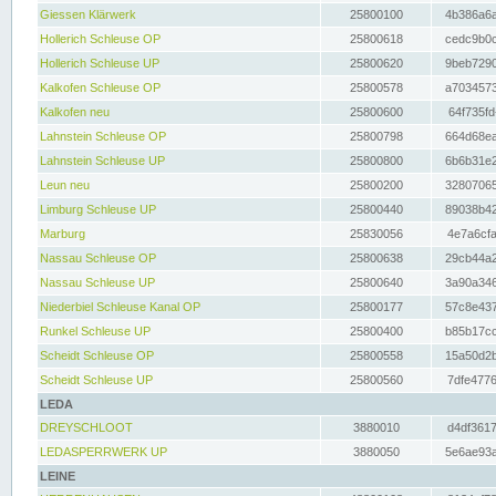
Giessen Klärwerk
25800100
4b386a6a
Hollerich Schleuse OP
25800618
cedc9b0c
Hollerich Schleuse UP
25800620
9beb7290
Kalkofen Schleuse OP
25800578
a7034573
Kalkofen neu
25800600
64f735fd
Lahnstein Schleuse OP
25800798
664d68ea
Lahnstein Schleuse UP
25800800
6b6b31e2
Leun neu
25800200
32807065
Limburg Schleuse UP
25800440
89038b42
Marburg
25830056
4e7a6cfa
Nassau Schleuse OP
25800638
29cb44a2
Nassau Schleuse UP
25800640
3a90a346
Niederbiel Schleuse Kanal OP
25800177
57c8e437
Runkel Schleuse UP
25800400
b85b17cc
Scheidt Schleuse OP
25800558
15a50d2b
Scheidt Schleuse UP
25800560
7dfe4776
LEDA
DREYSCHLOOT
3880010
d4df3617
LEDASPERRWERK UP
3880050
5e6ae93a
LEINE