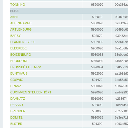
TÖNNING
9520070
00e386ac
ELBE
AKEN
502010
094b96e5
ALTENGAMME
5930070
2ee12b9a
ARTLENBURG
5930050
b3492c68
BARBY
502070
939f82ec
BLANKENESE UF
5952065
bacb459b
BLECKEDE
5930020
6aa1cd8e
BOIZENBURG
5930033
33e0bce0
BROKDORF
5970050
610ab204
BRUNSBÜTTEL MPM
5970094
d4f5f719
BUNTHAUS
5952020
ae1b91d0
COSWIG
501470
1ce53a59
CRANZ
5950070
e6b42536
CUXHAVEN STEUBENHÖFT
5990020
aad49293
DAMNATZ
5910030
c233674f
DESSAU
502000
1edc5fa4
DRESDEN
501060
70272185
DÖMITZ
5910025
6e3ea719
ELSTER
501390
c093b557