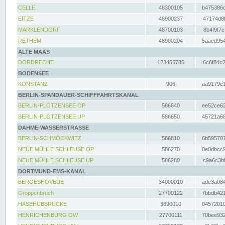
CELLE
48300105
b475386c
EITZE
48900237
47174d8f
MARKLENDORF
48700103
8b4f9f7c
RETHEM
48900204
5aaed954
ALTE MAAS
DORDRECHT
123456785
6c6f84c2
BODENSEE
KONSTANZ
906
aa9179c1
BERLIN-SPANDAUER-SCHIFFFAHRTSKANAL
BERLIN-PLÖTZENSEE OP
586640
ee52ce62
BERLIN-PLÖTZENSEE UP
586650
45721a68
DAHME-WASSERSTRASSE
BERLIN-SCHMÖCKWITZ
586810
6b595707
NEUE MÜHLE SCHLEUSE OP
586270
0e0dbcc9
NEUE MÜHLE SCHLEUSE UP
586280
c9a6c3bf
DORTMUND-EMS-KANAL
BERGESHÖVEDE
34000010
ade3a084
Groppenbruch
27700122
7bbdb421
HASEHUBBRÜCKE
3690010
04572010
HENRICHENBURG OW
27700111
70bee932