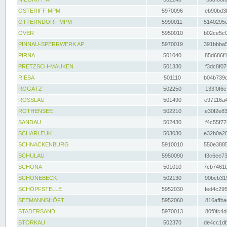
OSTERIFF MPM
5970096
eb90bd3f
OTTERNDORF MPM
5990011
5140295e
OVER
5950010
b02ce5c0
PINNAU-SPERRWERK AP
5970019
391bbba5
PIRNA
501040
85d686f1
PRETZSCH-MAUKEN
501330
f3dc8f07
RIESA
501110
b04b739d
ROGÄTZ
502250
133f0f6c
ROSSLAU
501490
e97116a4
ROTHENSEE
502210
e30f2e83
SANDAU
502430
f4c55f77
SCHARLEUK
503030
e32b0a28
SCHNACKENBURG
5910010
550e3885
SCHULAU
5950090
f3c6ee73
SCHÖNA
501010
7cb7461b
SCHÖNEBECK
502130
90bcb315
SCHÖPFSTELLE
5952030
fed4c295
SEEMANNSHÖFT
5952060
816affba
STADERSAND
5970013
80f0fc4d
STORKAU
502370
de4cc1db