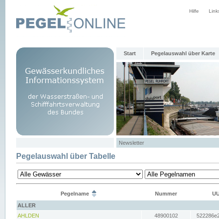
Hilfe
Link
Start
Pegelauswahl über Karte
Newsletter
Pegelauswahl über Tabelle
Pegelname
Nummer
UU
ALLER
AHLDEN
48900102
522286e2