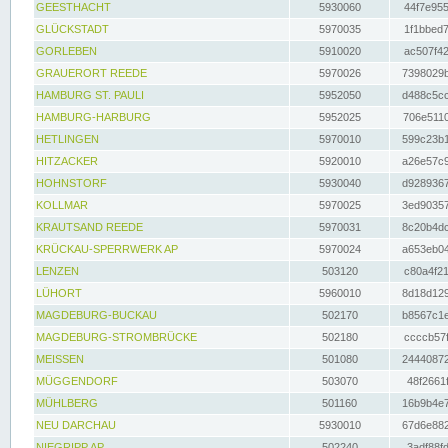
GEESTHACHT
5930060
44f7e955
GLÜCKSTADT
5970035
1f1bbed7
GORLEBEN
5910020
ac507f42
GRAUERORT REEDE
5970026
7398029b
HAMBURG ST. PAULI
5952050
d488c5cc
HAMBURG-HARBURG
5952025
706e5110
HETLINGEN
5970010
599c23b1
HITZACKER
5920010
a26e57c9
HOHNSTORF
5930040
d9289367
KOLLMAR
5970025
3ed90357
KRAUTSAND REEDE
5970031
8c20b4dc
KRÜCKAU-SPERRWERK AP
5970024
a653eb04
LENZEN
503120
c80a4f21
LÜHORT
5960010
8d18d129
MAGDEBURG-BUCKAU
502170
b8567c1e
MAGDEBURG-STROMBRÜCKE
502180
ccccb57f
MEISSEN
501080
24440872
MÜGGENDORF
503070
48f2661f
MÜHLBERG
501160
16b9b4e7
NEU DARCHAU
5930010
67d6e882
NIEGRIPP AP
502240
3adf88fd