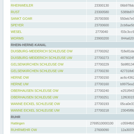
RHEINWEILER
23300130
06b978dd
RUST
23300580
5389b878
SANKT GOAR
25700300
550eb7e9
SPEYER
23700600
2cb8ae5b
WESEL
2770040
f33c3cc9
WORMS
23900200
844a620f
RHEIN-HERNE-KANAL
DUISBURG-MEIDERICH SCHLEUSE OW
27700262
f18e81da
DUISBURG-MEIDERICH SCHLEUSE UW
27700273
48780245
GELSENKIRCHEN SCHLEUSE OW
27700229
5b9f8134
GELSENKIRCHEN SCHLEUSE UW
27700230
427318d0
HERNE OW
27700150
ac6c4362
HERNE UW
27700160
b9975ea1
OBERHAUSEN SCHLEUSE OW
27700240
e251f943
OBERHAUSEN SCHLEUSE UW
27700251
12f63015
WANNE EICKEL SCHLEUSE OW
27700193
05ca0e33
WANNE EICKEL SCHLEUSE UW
27700218
23045f8b
RUHR
Hattingen
2769510000100
c0594fb5
RUHRWEHR OW
27600090
12a3037f