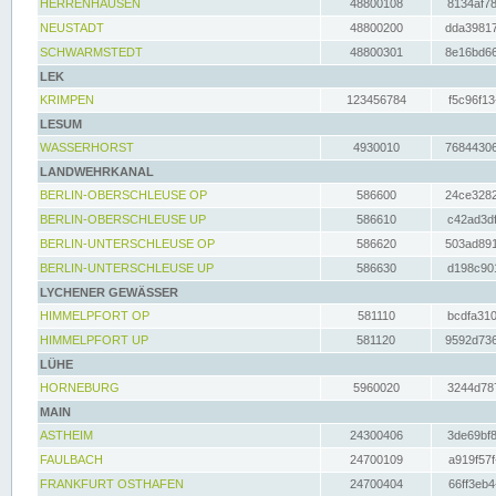
HERRENHAUSEN
48800108
8134af78
NEUSTADT
48800200
dda39817
SCHWARMSTEDT
48800301
8e16bd66
LEK
KRIMPEN
123456784
f5c96f13
LESUM
WASSERHORST
4930010
76844306
LANDWEHRKANAL
BERLIN-OBERSCHLEUSE OP
586600
24ce3282
BERLIN-OBERSCHLEUSE UP
586610
c42ad3df
BERLIN-UNTERSCHLEUSE OP
586620
503ad891
BERLIN-UNTERSCHLEUSE UP
586630
d198c901
LYCHENER GEWÄSSER
HIMMELPFORT OP
581110
bcdfa310
HIMMELPFORT UP
581120
9592d736
LÜHE
HORNEBURG
5960020
3244d787
MAIN
ASTHEIM
24300406
3de69bf8
FAULBACH
24700109
a919f57f
FRANKFURT OSTHAFEN
24700404
66ff3eb4