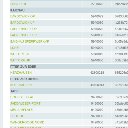
IJSSELKOP
2790070
bbaefa8e
ILMENAU
BARDOWICK OP
5940029
07830b68
BARDOWICK UP
5940030
a238b70f
FAHRENHOLZ OP
5940070
c33c3667
FAHRENHOLZ UP
5940060
bb62b28f
ILMENAU SPERRWERK AP
5940080
6b05e8dc
LÜNE
5940020
d7a8df36
WITTORF OP
5940049
eb3d4195
WITTORF UP
5940050
308c39b6
ITTER ZUR EDER
HERZHAUSEN
42800218
855205e7
ITTER ZUR DIEMEL
KOTTHAUSEN
44100013
36243256
JADE
HOOKSIELPLATE
9430020
fac30fe9
JADE-WESER-PORT
9430050
33bdec83
MELLUMPLATE
9420010
c8b9a2b6
SCHILLIG
9430030
b1cda5a0
WANGEROOGE NORD
9420030
c41d42b1