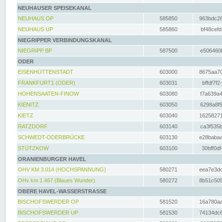
NEUHAUSER SPEISEKANAL
NEUHAUS OP
585850
963bdc26
NEUHAUS UP
585860
bf48cefd
NIEGRIPPER VERBINDUNGSKANAL
NIEGRIPP BP
587500
e506460f
ODER
EISENHÜTTENSTADT
603000
8675aa70
FRANKFURT1 (ODER)
603031
bffdf7f2
HOHENSAATEN-FINOW
603080
f7a639a4
KIENITZ
603050
6298a8f9
KIETZ
603040
16258271
RATZDORF
603140
ca3f535b
SCHWEDT-ODERBRÜCKE
603130
e28babaa
STÜTZKOW
603100
30bff0df
ORANIENBURGER HAVEL
OHV KM 3.014 (HOCHSPANNUNG)
580271
eea7e3dc
OHv km 1.467 (Blaues Wunder)
580272
8b51c505
OBERE HAVEL-WASSERSTRASSE
BISCHOFSWERDER OP
581520
16a780aa
BISCHOFSWERDER UP
581530
74134dc6