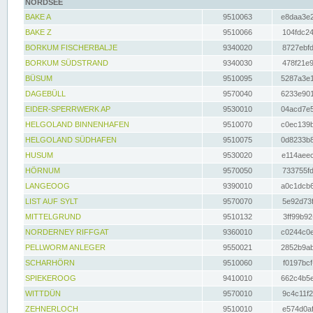
NORDSEE
BAKE A
9510063
e8daa3e2
BAKE Z
9510066
104fdc24
BORKUM FISCHERBALJE
9340020
8727ebfd
BORKUM SÜDSTRAND
9340030
478f21e9
BÜSUM
9510095
5287a3e1
DAGEBÜLL
9570040
6233e901
EIDER-SPERRWERK AP
9530010
04acd7e5
HELGOLAND BINNENHAFEN
9510070
c0ec139b
HELGOLAND SÜDHAFEN
9510075
0d8233b8
HUSUM
9530020
e114aeec
HÖRNUM
9570050
733755fd
LANGEOOG
9390010
a0c1dcb6
LIST AUF SYLT
9570070
5e92d73f
MITTELGRUND
9510132
3ff99b92
NORDERNEY RIFFGAT
9360010
c0244c0e
PELLWORM ANLEGER
9550021
2852b9ab
SCHARHÖRN
9510060
f0197bcf
SPIEKEROOG
9410010
662c4b5e
WITTDÜN
9570010
9c4c11f2
ZEHNERLOCH
9510010
e574d0af