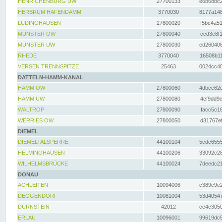
HENRICHENBURG UW
27700133
e6b68bc2
HERBRUM HAFENDAMM
3770030
8177a148
LÜDINGHAUSEN
27800020
f5bc4a51
MÜNSTER OW
27800040
ccd3e8f1
MÜNSTER UW
27800030
ed260406
RHEDE
3770040
16508b11
VERSEN TRENNSPITZE
25463
0024cc40
DATTELN-HAMM-KANAL
HAMM OW
27800060
4dbce62d
HAMM UW
27800080
4ef9dd9c
WALTROP
27800090
facc5c16
WERRIES OW
27800050
d31767ef
DIEMEL
DIEMELTALSPERRE
44100104
5cdc6555
HELMINGHAUSEN
44100206
33092c28
WILHELMSBRÜCKE
44100024
7deedc21
DONAU
ACHLEITEN
10094006
c389c9e2
DEGGENDORF
10081004
53d40547
DÜRNSTEIN
42012
ce4e3050
ERLAU
10096001
99619dc5