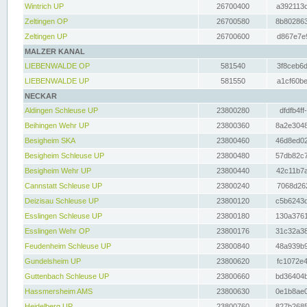
Wintrich UP
26700400
a392113c
Zeltingen OP
26700580
8b802863
Zeltingen UP
26700600
d867e7e9
MALZER KANAL
LIEBENWALDE OP
581540
3f8ceb6d
LIEBENWALDE UP
581550
a1cf60be
NECKAR
Aldingen Schleuse UP
23800280
dfdfb4ff
Beihingen Wehr UP
23800360
8a2e3048
Besigheim SKA
23800460
46d8ed02
Besigheim Schleuse UP
23800480
57db82c7
Besigheim Wehr UP
23800440
42c11b7a
Cannstatt Schleuse UP
23800240
7068d262
Deizisau Schleuse UP
23800120
c5b6243d
Esslingen Schleuse UP
23800180
130a3761
Esslingen Wehr OP
23800176
31c32a38
Feudenheim Schleuse UP
23800840
48a939b9
Gundelsheim UP
23800620
fc1072e4
Guttenbach Schleuse UP
23800660
bd36404b
Hassmersheim AMS
23800630
0e1b8ae0
Heidelberg UP
23800760
827b2685