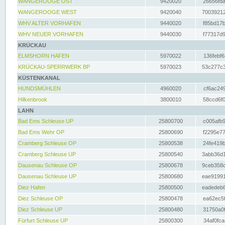
WANGEROOGE OST
9420020
26656fda
WANGEROOGE WEST
9420040
70039212
WHV ALTER VORHAFEN
9440020
f85bd17b
WHV NEUER VORHAFEN
9440030
f77317d9
KRÜCKAU
ELMSHORN HAFEN
5970022
136febf6
KRÜCKAU-SPERRWERK BP
5970023
53c277c3
KÜSTENKANAL
HUNDSMÜHLEN
4960020
cf6ac249
Hilkenbrook
3800010
58ccd6f0
LAHN
Bad Ems Schleuse UP
25800700
c005afb9
Bad Ems Wehr OP
25800690
f2295e77
Cramberg Schleuse OP
25800538
24fe419b
Cramberg Schleuse UP
25800540
3abb36d1
Dausenau Schleuse OP
25800678
9ceb358c
Dausenau Schleuse UP
25800680
eae91991
Diez Hafen
25800500
eadedeb6
Diez Schleuse OP
25800478
ea62ec5f
Diez Schleuse UP
25800480
31750a0f
Fürfurt Schleuse UP
25800300
34af0fca