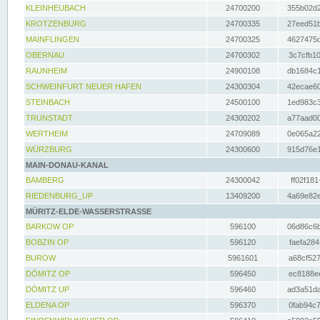
KLEINHEUBACH
24700200
355b02d2
KROTZENBURG
24700335
27eed51b
MAINFLINGEN
24700325
4627475d
OBERNAU
24700302
3c7cfb10
RAUNHEIM
24900108
db1684c1
SCHWEINFURT NEUER HAFEN
24300304
42ecae60
STEINBACH
24500100
1ed983c3
TRUNSTADT
24300202
a77aad00
WERTHEIM
24709089
0e065a22
WÜRZBURG
24300600
915d76e1
MAIN-DONAU-KANAL
BAMBERG
24300042
ff02f181
RIEDENBURG_UP
13409200
4a69e82e
MÜRITZ-ELDE-WASSERSTRASSE
BARKOW OP
596100
06d86c6b
BOBZIN OP
596120
faefa284
BUROW
5961601
a68cf527
DÖMITZ OP
596450
ec8188ee
DÖMITZ UP
596460
ad3a51da
ELDENA OP
596370
0fab94c7