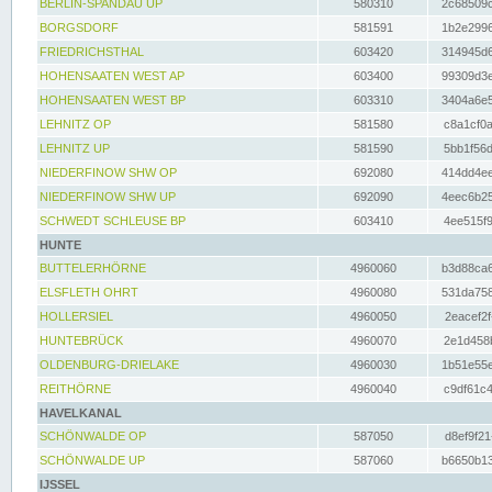
BERLIN-SPANDAU UP
580310
2c68509c
BORGSDORF
581591
1b2e2996
FRIEDRICHSTHAL
603420
314945d6
HOHENSAATEN WEST AP
603400
99309d3e
HOHENSAATEN WEST BP
603310
3404a6e5
LEHNITZ OP
581580
c8a1cf0a
LEHNITZ UP
581590
5bb1f56d
NIEDERFINOW SHW OP
692080
414dd4ee
NIEDERFINOW SHW UP
692090
4eec6b25
SCHWEDT SCHLEUSE BP
603410
4ee515f9
HUNTE
BUTTELERHÖRNE
4960060
b3d88ca6
ELSFLETH OHRT
4960080
531da758
HOLLERSIEL
4960050
2eacef2f
HUNTEBRÜCK
4960070
2e1d458b
OLDENBURG-DRIELAKE
4960030
1b51e55e
REITHÖRNE
4960040
c9df61c4
HAVELKANAL
SCHÖNWALDE OP
587050
d8ef9f21
SCHÖNWALDE UP
587060
b6650b13
IJSSEL