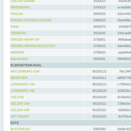
LINGEN-DARME
3500015
200363fc
PAPENBURG
3790010
ec4a598d
POGUM
3950020
5d1e4350
RHEINE UNTERSCHLEUSE
3390020
50a449ba
Rühle
3500070
15456f75
TERBORG
3910020
244cae8b
VERSEN WEHR OP
3730001
86f8dbab
VERSEN WEHRDURCHSTICH
3730010
6de43652
WEENER
3790020
aa6af4e6
Wachendorf
3500031
88698229
ELBESEITENKANAL
ARTLENBURG-ESK
90100122
7fec2f4f
BEVENSEN
90100112
b8997708
LÜNEBURG OW
90100121
c7364d1e
LÜNEBURG UW
90100120
d18033cd
OSLOSS
90100100
6c5b6422
UELZEN OW
90100111
728bd3e3
UELZEN UW
90100110
0d0082cf
WITTINGEN
90100101
9cf795ce
ESTE
BUXTEHUDE
5950080
8a08c920