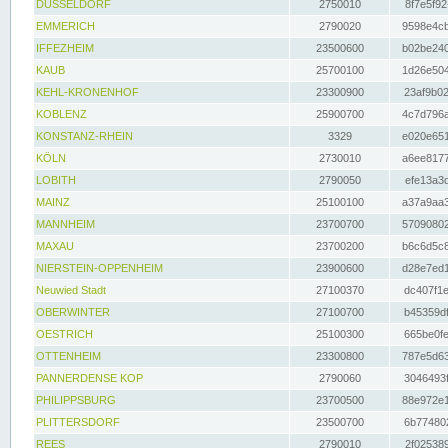
DÜSSELDORF
2750010
8f7e5f92
EMMERICH
2790020
9598e4cb
IFFEZHEIM
23500600
b02be240
KAUB
25700100
1d26e504
KEHL-KRONENHOF
23300900
23af9b02
KOBLENZ
25900700
4c7d796a
KONSTANZ-RHEIN
3329
e020e651
KÖLN
2730010
a6ee8177
LOBITH
2790050
efe13a3d
MAINZ
25100100
a37a9aa3
MANNHEIM
23700700
57090802
MAXAU
23700200
b6c6d5c8
NIERSTEIN-OPPENHEIM
23900600
d28e7ed1
Neuwied Stadt
27100370
dc407f1e
OBERWINTER
27100700
b45359df
OESTRICH
25100300
665be0fe
OTTENHEIM
23300800
787e5d63
PANNERDENSE KOP
2790060
3046493f
PHILIPPSBURG
23700500
88e972e1
PLITTERSDORF
23500700
6b774802
REES
2790010
2f025389