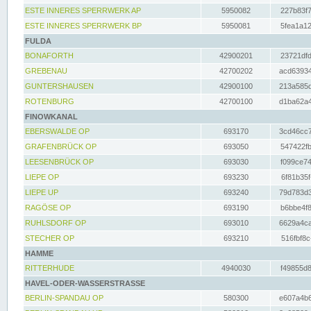
ESTE INNERES SPERRWERK AP
5950082
227b83f7
ESTE INNERES SPERRWERK BP
5950081
5fea1a12
FULDA
BONAFORTH
42900201
23721dfd
GREBENAU
42700202
acd63934
GUNTERSHAUSEN
42900100
213a585d
ROTENBURG
42700100
d1ba62a4
FINOWKANAL
EBERSWALDE OP
693170
3cd46cc7
GRAFENBRÜCK OP
693050
547422fb
LEESENBRÜCK OP
693030
f099ce74
LIEPE OP
693230
6f81b35f
LIEPE UP
693240
79d783d3
RAGÖSE OP
693190
b6bbe4f8
RUHLSDORF OP
693010
6629a4ca
STECHER OP
693210
516fbf8c
HAMME
RITTERHUDE
4940030
f49855d8
HAVEL-ODER-WASSERSTRASSE
BERLIN-SPANDAU OP
580300
e607a4b6