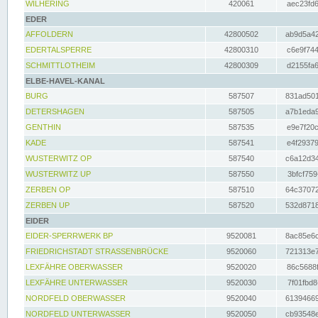
WILHERING
420061
aec23fd6
EDER
AFFOLDERN
42800502
ab9d5a42
EDERTALSPERRE
42800310
c6e9f744
SCHMITTLOTHEIM
42800309
d2155fa6
ELBE-HAVEL-KANAL
BURG
587507
831ad501
DETERSHAGEN
587505
a7b1eda9
GENTHIN
587535
e9e7f20c
KADE
587541
e4f29379
WUSTERWITZ OP
587540
c6a12d34
WUSTERWITZ UP
587550
3bfcf759
ZERBEN OP
587510
64c37072
ZERBEN UP
587520
532d8718
EIDER
EIDER-SPERRWERK BP
9520081
8ac85e6c
FRIEDRICHSTADT STRASSENBRÜCKE
9520060
721313e7
LEXFÄHRE OBERWASSER
9520020
86c5688f
LEXFÄHRE UNTERWASSER
9520030
7f01fbd8
NORDFELD OBERWASSER
9520040
61394669
NORDFELD UNTERWASSER
9520050
cb93548e