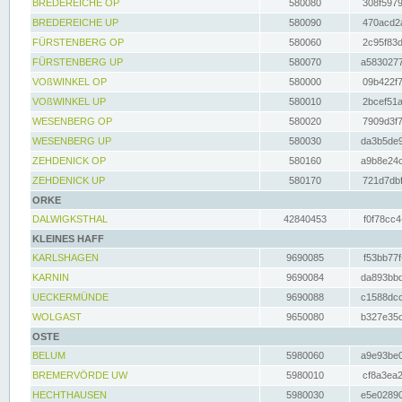
BREDEREICHE OP
580080
308f5979
BREDEREICHE UP
580090
470acd2a
FÜRSTENBERG OP
580060
2c95f83d
FÜRSTENBERG UP
580070
a5830277
VOßWINKEL OP
580000
09b422f7
VOßWINKEL UP
580010
2bcef51a
WESENBERG OP
580020
7909d3f7
WESENBERG UP
580030
da3b5de9
ZEHDENICK OP
580160
a9b8e24c
ZEHDENICK UP
580170
721d7dbf
ORKE
DALWIGKSTHAL
42840453
f0f78cc4
KLEINES HAFF
KARLSHAGEN
9690085
f53bb77f
KARNIN
9690084
da893bbd
UECKERMÜNDE
9690088
c1588dcc
WOLGAST
9650080
b327e35c
OSTE
BELUM
5980060
a9e93be0
BREMERVÖRDE UW
5980010
cf8a3ea2
HECHTHAUSEN
5980030
e5e02890