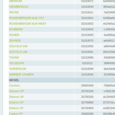
MEHRUM
31010071
be05603a
NIENBRÜGGE
31010044
864a8111
RECKE
31010011
7af19499
RODENBERGER AUE-OST
31010051
6288de60
RODENBERGER AUE-WEST
31010052
eb24b5a3
RUSBEND
31010043
c1f06401
RÜHEN
31010093
4ed5f6da
SEHNDE
31010070
ab0d9117
SÜLFELD OW
31010092
a8604e8f
SÜLFELD UW
31010091
892183d6
THUNE
31010080
42b865fb
VELSDORF
3101012
36f80081
VORSFELDE
31010090
dbb2bb9f
WARBER GRABEN
31010040
2f1080ba
MOSEL
Cochem
26900400
768df4e9
Detzem OP
26700180
c40912fd
Detzem UP
26700200
dc344605
Enkirch OP
26700880
87207dcd
Enkirch UP
26700900
ee861944
Fankel OP
26900280
68198b48