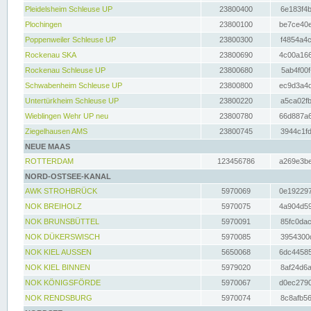
Pleidelsheim Schleuse UP
23800400
6e183f4b
Plochingen
23800100
be7ce40e
Poppenweiler Schleuse UP
23800300
f4854a4c
Rockenau SKA
23800690
4c00a166
Rockenau Schleuse UP
23800680
5ab4f00f
Schwabenheim Schleuse UP
23800800
ec9d3a4d
Untertürkheim Schleuse UP
23800220
a5ca02fb
Wieblingen Wehr UP neu
23800780
66d887a6
Ziegelhausen AMS
23800745
3944c1fd
NEUE MAAS
ROTTERDAM
123456786
a269e3be
NORD-OSTSEE-KANAL
AWK STROHBRÜCK
5970069
0e192297
NOK BREIHOLZ
5970075
4a904d59
NOK BRUNSBÜTTEL
5970091
85fc0dac
NOK DÜKERSWISCH
5970085
3954300d
NOK KIEL AUSSEN
5650068
6dc44585
NOK KIEL BINNEN
5979020
8af24d6a
NOK KÖNIGSFÖRDE
5970067
d0ec2790
NOK RENDSBURG
5970074
8c8afb56