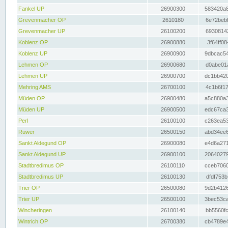
Fankel UP
26900300
583420a8
Grevenmacher OP
2610180
6e72bebf
Grevenmacher UP
26100200
69308142
Koblenz OP
26900880
3f64ff08
Koblenz UP
26900900
9dbcac54
Lehmen OP
26900680
d0abe01a
Lehmen UP
26900700
dc1bb420
Mehring AMS
26700100
4c1b6f17
Müden OP
26900480
a5c880a3
Müden UP
26900500
edc67ca3
Perl
26100100
c263ea53
Ruwer
26500150
abd34ee6
Sankt Aldegund OP
26900080
e4d6a271
Sankt Aldegund UP
26900100
20640279
Stadtbredimus OP
26100110
cceb7060
Stadtbredimus UP
26100130
dfdf753b
Trier OP
26500080
9d2b4126
Trier UP
26500100
3bec53ca
Wincheringen
26100140
bb5560fc
Wintrich OP
26700380
cb4789e4