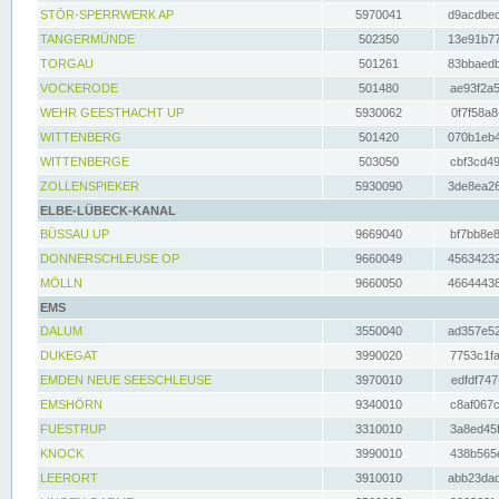
STÖR-SPERRWERK AP
5970041
d9acdbec
TANGERMÜNDE
502350
13e91b77
TORGAU
501261
83bbaedb
VOCKERODE
501480
ae93f2a5
WEHR GEESTHACHT UP
5930062
0f7f58a8
WITTENBERG
501420
070b1eb4
WITTENBERGE
503050
cbf3cd49
ZOLLENSPIEKER
5930090
3de8ea26
ELBE-LÜBECK-KANAL
BÜSSAU UP
9669040
bf7bb8e8
DONNERSCHLEUSE OP
9660049
45634232
MÖLLN
9660050
46644438
EMS
DALUM
3550040
ad357e52
DUKEGAT
3990020
7753c1fa
EMDEN NEUE SEESCHLEUSE
3970010
edfdf747
EMSHÖRN
9340010
c8af067c
FUESTRUP
3310010
3a8ed45f
KNOCK
3990010
438b565e
LEERORT
3910010
abb23dad