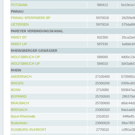
POTSDAM
580412
5e10e1e7
PINNAU
PINNAU-SPERRWERK BP
5970018
26259e8f
UETERSEN
5970016
575da86f
PAREYER VERBINDUNGSKANAL
PAREY EP
502300
25ca1bef
PAREY UP
587530
bafddcbf
RHEINSBERGER GEWÄSSER
WOLFSBRUCH OP
589000
4d00c13e
WOLFSBRUCH UP
589010
3d43a8d7
RHEIN
ANDERNACH
27100400
5735892a
BINGEN
25300200
0309cd61
BONN
2710080
593647aa
BOPPARD
25700500
2ff6379d
BRAUBACH
25700600
d6dc44d1
BREISACH
23300320
9da1ad2b
Basel-Rheinhalle
2310010
94f6eff1
Bodenheim
23900620
f6be7857
DUISBURG-RUHRORT
2770010
c0f51e35