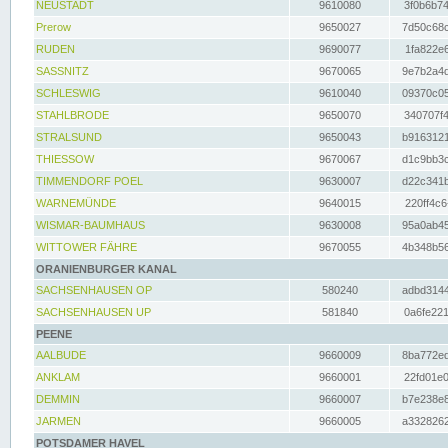
NEUSTADT
9610080
3f0b6b74
Prerow
9650027
7d50c68c
RUDEN
9690077
1fa822e6
SASSNITZ
9670065
9e7b2a4d
SCHLESWIG
9610040
09370c05
STAHLBRODE
9650070
340707f4
STRALSUND
9650043
b9163121
THIESSOW
9670067
d1c9bb3c
TIMMENDORF POEL
9630007
d22c341b
WARNEMÜNDE
9640015
220ff4c6
WISMAR-BAUMHAUS
9630008
95a0ab45
WITTOWER FÄHRE
9670055
4b348b56
ORANIENBURGER KANAL
SACHSENHAUSEN OP
580240
adbd3144
SACHSENHAUSEN UP
581840
0a6fe221
PEENE
AALBUDE
9660009
8ba772ed
ANKLAM
9660001
22fd01e0
DEMMIN
9660007
b7e238e8
JARMEN
9660005
a3328262
POTSDAMER HAVEL