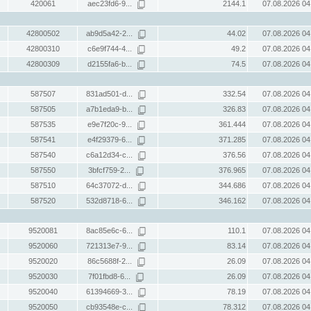
420061
aec23fd6-9...
2144.1
07.08.2026 04
42800502
ab9d5a42-2...
44.02
07.08.2026 04
42800310
c6e9f744-4...
49.2
07.08.2026 04
42800309
d2155fa6-b...
74.5
07.08.2026 04
587507
831ad501-d...
332.54
07.08.2026 04
587505
a7b1eda9-b...
326.83
07.08.2026 04
587535
e9e7f20c-9...
361.444
07.08.2026 04
587541
e4f29379-6...
371.285
07.08.2026 04
587540
c6a12d34-c...
376.56
07.08.2026 04
587550
3bfcf759-2...
376.965
07.08.2026 04
587510
64c37072-d...
344.686
07.08.2026 04
587520
532d8718-6...
346.162
07.08.2026 04
9520081
8ac85e6c-6...
110.1
07.08.2026 04
9520060
721313e7-9...
83.14
07.08.2026 04
9520020
86c5688f-2...
26.09
07.08.2026 04
9520030
7f01fbd8-6...
26.09
07.08.2026 04
9520040
61394669-3...
78.19
07.08.2026 04
9520050
cb93548e-c...
78.312
07.08.2026 04