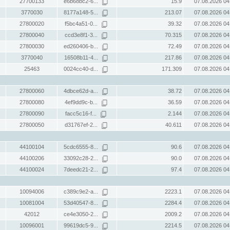
27700133
e6b68bc2-6...
15.9
07.08.2026 04
3770030
8177a148-5...
213.07
07.08.2026 04
27800020
f5bc4a51-0...
39.32
07.08.2026 04
27800040
ccd3e8f1-3...
70.315
07.08.2026 04
27800030
ed260406-b...
72.49
07.08.2026 04
3770040
16508b11-4...
217.86
07.08.2026 04
25463
0024cc40-d...
171.309
07.08.2026 04
27800060
4dbce62d-a...
38.72
07.08.2026 04
27800080
4ef9dd9c-b...
36.59
07.08.2026 04
27800090
facc5c16-f...
2.144
07.08.2026 04
27800050
d31767ef-2...
40.611
07.08.2026 04
44100104
5cdc6555-8...
90.6
07.08.2026 04
44100206
33092c28-2...
90.0
07.08.2026 04
44100024
7deedc21-2...
97.4
07.08.2026 04
10094006
c389c9e2-a...
2223.1
07.08.2026 04
10081004
53d40547-8...
2284.4
07.08.2026 04
42012
ce4e3050-2...
2009.2
07.08.2026 04
10096001
99619dc5-9...
2214.5
07.08.2026 04