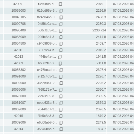
420091
f3bf0b0b-e...
2079.1
07.08.2026 04
10088003
616dd98e-8...
2256.9
07.08.2026 04
10046105
824a046b-9...
2458.3
07.08.2026 04
10090708
0fd56e0a-e...
2230.3
07.08.2026 04
10090408
560cf185-0...
2230.724
07.08.2026 04
10053009
296fc6d4-3...
2414.8
07.08.2026 04
10054500
c9409937-b...
2409.7
07.08.2026 04
42011
56178f74-b...
2015.2
07.08.2026 04
42013
ff44be4a-f...
1941.5
07.08.2026 04
42009
6b002fef-8...
2111.0
07.08.2026 04
10056302
e476bcad-b...
2397.4
07.08.2026 04
10091008
9f12c405-3...
2226.7
07.08.2026 04
10092000
33ceb441-2...
2225.2
07.08.2026 04
10068006
f768173a-7...
2350.7
07.08.2026 04
10078000
7fe63a95-8...
2305.5
07.08.2026 04
10061007
eebd633a-3...
2379.3
07.08.2026 04
10062000
7644f1d7-3...
2376.5
07.08.2026 04
42015
f7b5c3d3-3...
1879.2
07.08.2026 04
10089006
e6d68ab7-5...
2249.5
07.08.2026 04
42014
35846b8b-e...
1894.7
07.08.2026 04