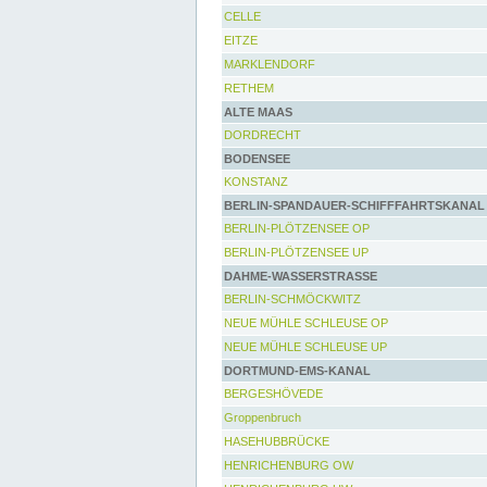
CELLE
EITZE
MARKLENDORF
RETHEM
ALTE MAAS
DORDRECHT
BODENSEE
KONSTANZ
BERLIN-SPANDAUER-SCHIFFFAHRTSKANAL
BERLIN-PLÖTZENSEE OP
BERLIN-PLÖTZENSEE UP
DAHME-WASSERSTRASSE
BERLIN-SCHMÖCKWITZ
NEUE MÜHLE SCHLEUSE OP
NEUE MÜHLE SCHLEUSE UP
DORTMUND-EMS-KANAL
BERGESHÖVEDE
Groppenbruch
HASEHUBBRÜCKE
HENRICHENBURG OW