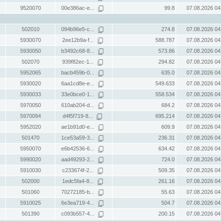
9520070
00e386ac-e...
99.8
07.08.2026 04
502010
094b96e5-c...
274.8
07.08.2026 04
5930070
2ee12b9a-f...
588.787
07.08.2026 04
5930050
b3492c68-8...
573.86
07.08.2026 04
502070
939f82ec-1...
294.82
07.08.2026 04
5952065
bacb459b-0...
635.0
07.08.2026 04
5930020
6aa1cd8e-e...
549.633
07.08.2026 04
5930033
33e0bce0-1...
558.534
07.08.2026 04
5970050
610ab204-d...
684.2
07.08.2026 04
5970094
d4f5f719-8...
695.214
07.08.2026 04
5952020
ae1b91d0-e...
609.9
07.08.2026 04
501470
1ce53a59-3...
236.31
07.08.2026 04
5950070
e6b42536-6...
634.42
07.08.2026 04
5990020
aad49293-2...
724.0
07.08.2026 04
5910030
c233674f-2...
509.35
07.08.2026 04
502000
1edc5fa4-8...
261.16
07.08.2026 04
501060
70272185-b...
55.63
07.08.2026 04
5910025
6e3ea719-4...
504.7
07.08.2026 04
501390
c093b557-4...
200.15
07.08.2026 04