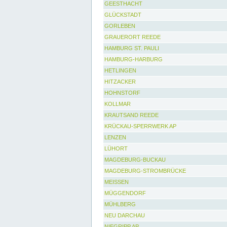
GEESTHACHT
GLÜCKSTADT
GORLEBEN
GRAUERORT REEDE
HAMBURG ST. PAULI
HAMBURG-HARBURG
HETLINGEN
HITZACKER
HOHNSTORF
KOLLMAR
KRAUTSAND REEDE
KRÜCKAU-SPERRWERK AP
LENZEN
LÜHORT
MAGDEBURG-BUCKAU
MAGDEBURG-STROMBRÜCKE
MEISSEN
MÜGGENDORF
MÜHLBERG
NEU DARCHAU
NIEGRIPP AP