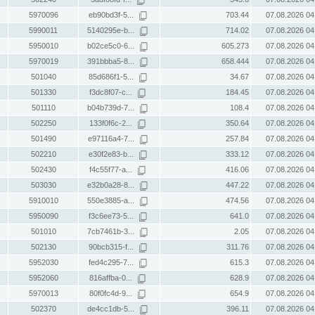
5970096
eb90bd3f-5...
703.44
07.08.2026 04
5990011
5140295e-b...
714.02
07.08.2026 04
5950010
b02ce5c0-6...
605.273
07.08.2026 04
5970019
391bbba5-8...
658.444
07.08.2026 04
501040
85d686f1-5...
34.67
07.08.2026 04
501330
f3dc8f07-c...
184.45
07.08.2026 04
501110
b04b739d-7...
108.4
07.08.2026 04
502250
133f0f6c-2...
350.64
07.08.2026 04
501490
e97116a4-7...
257.84
07.08.2026 04
502210
e30f2e83-b...
333.12
07.08.2026 04
502430
f4c55f77-a...
416.06
07.08.2026 04
503030
e32b0a28-8...
447.22
07.08.2026 04
5910010
550e3885-a...
474.56
07.08.2026 04
5950090
f3c6ee73-5...
641.0
07.08.2026 04
501010
7cb7461b-3...
2.05
07.08.2026 04
502130
90bcb315-f...
311.76
07.08.2026 04
5952030
fed4c295-7...
615.3
07.08.2026 04
5952060
816affba-0...
628.9
07.08.2026 04
5970013
80f0fc4d-9...
654.9
07.08.2026 04
502370
de4cc1db-5...
396.11
07.08.2026 04