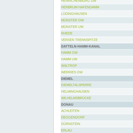
HENRICHENBURG UW
HERBRUM HAFENDAMM
LÜDINGHAUSEN
MÜNSTER OW
MÜNSTER UW
RHEDE
VERSEN TRENNSPITZE
DATTELN-HAMM-KANAL
HAMM OW
HAMM UW
WALTROP
WERRIES OW
DIEMEL
DIEMELTALSPERRE
HELMINGHAUSEN
WILHELMSBRÜCKE
DONAU
ACHLEITEN
DEGGENDORF
DÜRNSTEIN
ERLAU