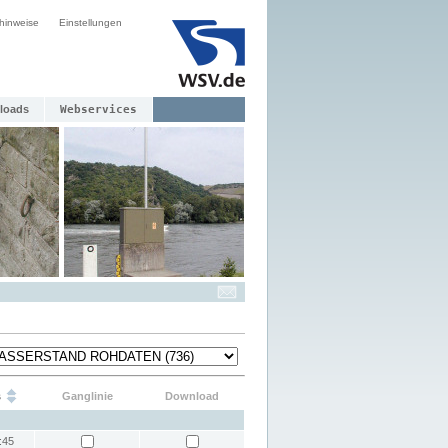
hinweise
Einstellungen
loads
Webservices
s
Ganglinie
Download
:45