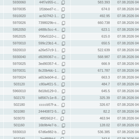
5930060
44f7e955-c...
583.393
07.08.2026 04
5970035
1f1bbed7-c...
674.0
07.08.2026 04
5910020
ac507f42-1...
492.95
07.08.2026 04
5970026
7398029b-c...
660.738
07.08.2026 04
5952050
d488c5cc-4...
623.1
07.08.2026 04
5952025
706e5110-c...
615.0
07.08.2026 04
5970010
599c23b1-4...
650.5
07.08.2026 04
5920010
a26e57c9-1...
522.639
07.08.2026 04
5930040
d9289367-c...
568.987
07.08.2026 04
5970025
3ed90357-4...
666.9
07.08.2026 04
5970031
8c20b4dc-1...
671.787
07.08.2026 04
5970024
a653eb04-d...
663.3
07.08.2026 04
503120
c80a4f21-5...
484.7
07.08.2026 04
5960010
8d18d129-0...
645.5
07.08.2026 04
502170
b8567c1e-8...
325.39
07.08.2026 04
502180
ccccb57f-a...
326.67
07.08.2026 04
501080
24440872-5...
82.2
07.08.2026 04
503070
48f2661f-f...
463.94
07.08.2026 04
501160
16b9b4e7-b...
128.02
07.08.2026 03
5930010
67d6e882-b...
536.385
07.08.2026 04
502240
3adf88fd-f...
343.6
07.08.2026 04