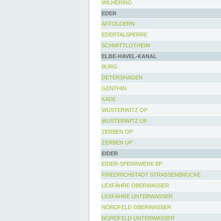
WILHERING
EDER
AFFOLDERN
EDERTALSPERRE
SCHMITTLOTHEIM
ELBE-HAVEL-KANAL
BURG
DETERSHAGEN
GENTHIN
KADE
WUSTERWITZ OP
WUSTERWITZ UP
ZERBEN OP
ZERBEN UP
EIDER
EIDER-SPERRWERK BP
FRIEDRICHSTADT STRASSENBRÜCKE
LEXFÄHRE OBERWASSER
LEXFÄHRE UNTERWASSER
NORDFELD OBERWASSER
NORDFELD UNTERWASSER