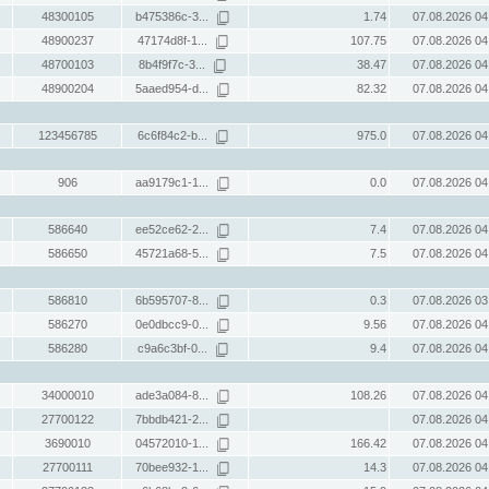
48300105
b475386c-3...
1.74
07.08.2026 04
48900237
47174d8f-1...
107.75
07.08.2026 04
48700103
8b4f9f7c-3...
38.47
07.08.2026 04
48900204
5aaed954-d...
82.32
07.08.2026 04
123456785
6c6f84c2-b...
975.0
07.08.2026 04
906
aa9179c1-1...
0.0
07.08.2026 04
586640
ee52ce62-2...
7.4
07.08.2026 04
586650
45721a68-5...
7.5
07.08.2026 04
586810
6b595707-8...
0.3
07.08.2026 03
586270
0e0dbcc9-0...
9.56
07.08.2026 04
586280
c9a6c3bf-0...
9.4
07.08.2026 04
34000010
ade3a084-8...
108.26
07.08.2026 04
27700122
7bbdb421-2...
07.08.2026 04
3690010
04572010-1...
166.42
07.08.2026 04
27700111
70bee932-1...
14.3
07.08.2026 04