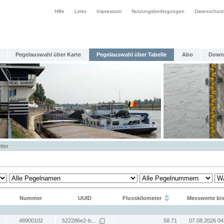
Hilfe
Links
Impressum
Nutzungsbedingungen
Datenschutz
Pegelauswahl über Karte
Pegelauswahl über Tabelle
Abo
Down
tter
Nummer
UUID
Flusskilometer
Messwerte bi
48900102
522286e2-b...
58.71
07.08.2026 04