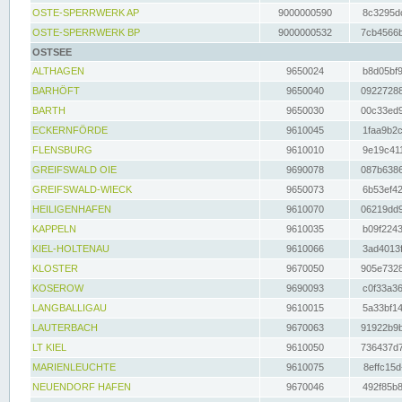
OSTE-SPERRWERK AP
9000000590
8c3295dc
OSTE-SPERRWERK BP
9000000532
7cb4566b
OSTSEE
ALTHAGEN
9650024
b8d05bf9
BARHÖFT
9650040
09227288
BARTH
9650030
00c33ed9
ECKERNFÖRDE
9610045
1faa9b2c
FLENSBURG
9610010
9e19c411
GREIFSWALD OIE
9690078
087b6386
GREIFSWALD-WIECK
9650073
6b53ef42
HEILIGENHAFEN
9610070
06219dd9
KAPPELN
9610035
b09f2243
KIEL-HOLTENAU
9610066
3ad4013f
KLOSTER
9670050
905e7328
KOSEROW
9690093
c0f33a36
LANGBALLIGAU
9610015
5a33bf14
LAUTERBACH
9670063
91922b9b
LT KIEL
9610050
736437d7
MARIENLEUCHTE
9610075
8effc15d
NEUENDORF HAFEN
9670046
492f85b8