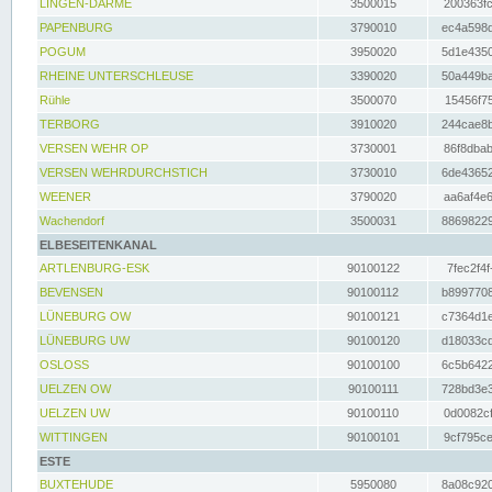
LINGEN-DARME
3500015
200363fc
PAPENBURG
3790010
ec4a598d
POGUM
3950020
5d1e4350
RHEINE UNTERSCHLEUSE
3390020
50a449ba
Rühle
3500070
15456f75
TERBORG
3910020
244cae8b
VERSEN WEHR OP
3730001
86f8dbab
VERSEN WEHRDURCHSTICH
3730010
6de43652
WEENER
3790020
aa6af4e6
Wachendorf
3500031
88698229
ELBESEITENKANAL
ARTLENBURG-ESK
90100122
7fec2f4f
BEVENSEN
90100112
b8997708
LÜNEBURG OW
90100121
c7364d1e
LÜNEBURG UW
90100120
d18033cd
OSLOSS
90100100
6c5b6422
UELZEN OW
90100111
728bd3e3
UELZEN UW
90100110
0d0082cf
WITTINGEN
90100101
9cf795ce
ESTE
BUXTEHUDE
5950080
8a08c920