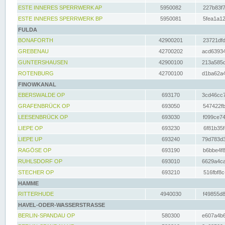
ESTE INNERES SPERRWERK AP
5950082
227b83f7
ESTE INNERES SPERRWERK BP
5950081
5fea1a12
FULDA
BONAFORTH
42900201
23721dfd
GREBENAU
42700202
acd63934
GUNTERSHAUSEN
42900100
213a585d
ROTENBURG
42700100
d1ba62a4
FINOWKANAL
EBERSWALDE OP
693170
3cd46cc7
GRAFENBRÜCK OP
693050
547422fb
LEESENBRÜCK OP
693030
f099ce74
LIEPE OP
693230
6f81b35f
LIEPE UP
693240
79d783d3
RAGÖSE OP
693190
b6bbe4f8
RUHLSDORF OP
693010
6629a4ca
STECHER OP
693210
516fbf8c
HAMME
RITTERHUDE
4940030
f49855d8
HAVEL-ODER-WASSERSTRASSE
BERLIN-SPANDAU OP
580300
e607a4b6