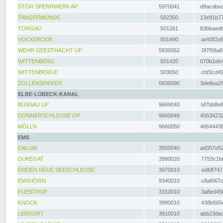
STÖR-SPERRWERK AP
5970041
d9acdbec
TANGERMÜNDE
502350
13e91b77
TORGAU
501261
83bbaedb
VOCKERODE
501480
ae93f2a5
WEHR GEESTHACHT UP
5930062
0f7f58a8
WITTENBERG
501420
070b1eb4
WITTENBERGE
503050
cbf3cd49
ZOLLENSPIEKER
5930090
3de8ea26
ELBE-LÜBECK-KANAL
BÜSSAU UP
9669040
bf7bb8e8
DONNERSCHLEUSE OP
9660049
45634232
MÖLLN
9660050
46644438
EMS
DALUM
3550040
ad357e52
DUKEGAT
3990020
7753c1fa
EMDEN NEUE SEESCHLEUSE
3970010
edfdf747
EMSHÖRN
9340010
c8af067c
FUESTRUP
3310010
3a8ed45f
KNOCK
3990010
438b565e
LEERORT
3910010
abb23dad