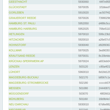
GEESTHACHT
5930060
44f7e955
GLÜCKSTADT
5970035
1f1bbed7
GORLEBEN
5910020
ac507f42
GRAUERORT REEDE
5970026
7398029b
HAMBURG ST. PAULI
5952050
d488c5cc
HAMBURG-HARBURG
5952025
706e5110
HETLINGEN
5970010
599c23b1
HITZACKER
5920010
a26e57c9
HOHNSTORF
5930040
d9289367
KOLLMAR
5970025
3ed90357
KRAUTSAND REEDE
5970031
8c20b4dc
KRÜCKAU-SPERRWERK AP
5970024
a653eb04
LENZEN
503120
c80a4f21
LÜHORT
5960010
8d18d129
MAGDEBURG-BUCKAU
502170
b8567c1e
MAGDEBURG-STROMBRÜCKE
502180
ccccb57f
MEISSEN
501080
24440872
MÜGGENDORF
503070
48f2661f
MÜHLBERG
501160
16b9b4e7
NEU DARCHAU
5930010
67d6e882
NIEGRIPP AP
502240
3adf88fd