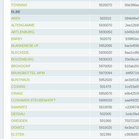
TÖNNING
9520070
00e386ac
ELBE
AKEN
502010
094b96e5
ALTENGAMME
5930070
2ee12b9a
ARTLENBURG
5930050
b3492c68
BARBY
502070
939f82ec
BLANKENESE UF
5952065
bacb459b
BLECKEDE
5930020
6aa1cd8e
BOIZENBURG
5930033
33e0bce0
BROKDORF
5970050
610ab204
BRUNSBÜTTEL MPM
5970094
d4f5f719
BUNTHAUS
5952020
ae1b91d0
COSWIG
501470
1ce53a59
CRANZ
5950070
e6b42536
CUXHAVEN STEUBENHÖFT
5990020
aad49293
DAMNATZ
5910030
c233674f
DESSAU
502000
1edc5fa4
DRESDEN
501060
70272185
DÖMITZ
5910025
6e3ea719
ELSTER
501390
c093b557