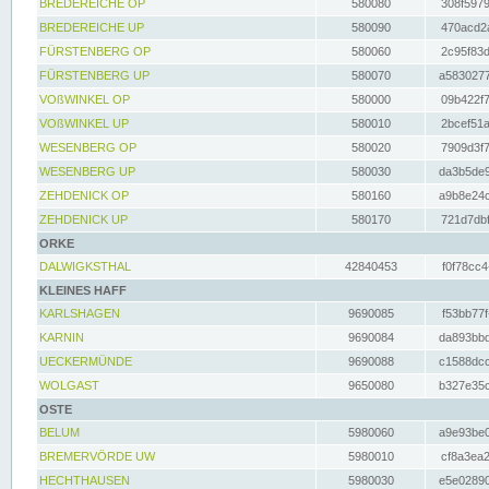
BREDEREICHE OP
580080
308f5979
BREDEREICHE UP
580090
470acd2a
FÜRSTENBERG OP
580060
2c95f83d
FÜRSTENBERG UP
580070
a5830277
VOßWINKEL OP
580000
09b422f7
VOßWINKEL UP
580010
2bcef51a
WESENBERG OP
580020
7909d3f7
WESENBERG UP
580030
da3b5de9
ZEHDENICK OP
580160
a9b8e24c
ZEHDENICK UP
580170
721d7dbf
ORKE
DALWIGKSTHAL
42840453
f0f78cc4
KLEINES HAFF
KARLSHAGEN
9690085
f53bb77f
KARNIN
9690084
da893bbd
UECKERMÜNDE
9690088
c1588dcc
WOLGAST
9650080
b327e35c
OSTE
BELUM
5980060
a9e93be0
BREMERVÖRDE UW
5980010
cf8a3ea2
HECHTHAUSEN
5980030
e5e02890