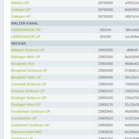
Wintrich UP
26700400
a392113c
Zeltingen OP
26700580
8b802863
Zeltingen UP
26700600
d867e7e9
MALZER KANAL
LIEBENWALDE OP
581540
3f8ceb6d
LIEBENWALDE UP
581550
a1cf60be
NECKAR
Aldingen Schleuse UP
23800280
dfdfb4ff
Beihingen Wehr UP
23800360
8a2e3048
Besigheim SKA
23800460
46d8ed02
Besigheim Schleuse UP
23800480
57db82c7
Besigheim Wehr UP
23800440
42c11b7a
Cannstatt Schleuse UP
23800240
7068d262
Deizisau Schleuse UP
23800120
c5b6243d
Esslingen Schleuse UP
23800180
130a3761
Esslingen Wehr OP
23800176
31c32a38
Feudenheim Schleuse UP
23800840
48a939b9
Gundelsheim UP
23800620
fc1072e4
Guttenbach Schleuse UP
23800660
bd36404b
Hassmersheim AMS
23800630
0e1b8ae0
Heidelberg UP
23800760
827b2685