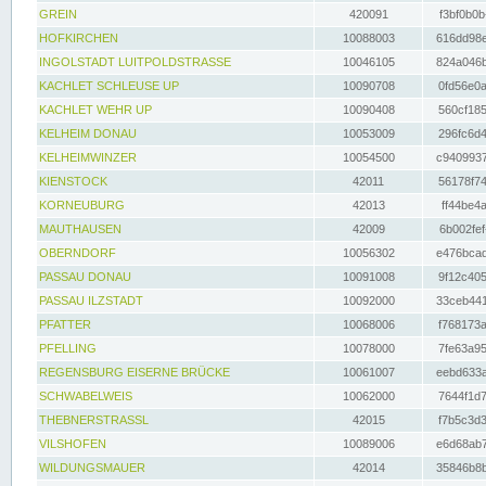
GREIN
420091
f3bf0b0b
HOFKIRCHEN
10088003
616dd98e
INGOLSTADT LUITPOLDSTRASSE
10046105
824a046b
KACHLET SCHLEUSE UP
10090708
0fd56e0a
KACHLET WEHR UP
10090408
560cf185
KELHEIM DONAU
10053009
296fc6d4
KELHEIMWINZER
10054500
c9409937
KIENSTOCK
42011
56178f74
KORNEUBURG
42013
ff44be4a
MAUTHAUSEN
42009
6b002fef
OBERNDORF
10056302
e476bcad
PASSAU DONAU
10091008
9f12c405
PASSAU ILZSTADT
10092000
33ceb441
PFATTER
10068006
f768173a
PFELLING
10078000
7fe63a95
REGENSBURG EISERNE BRÜCKE
10061007
eebd633a
SCHWABELWEIS
10062000
7644f1d7
THEBNERSTRASSL
42015
f7b5c3d3
VILSHOFEN
10089006
e6d68ab7
WILDUNGSMAUER
42014
35846b8b