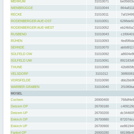
MEHRUM
31010071
be05603a
NIENBRÜGGE
31010044
864a8111
RECKE
31010011
7af19499
RODENBERGER AUE-OST
31010051
6288de60
RODENBERGER AUE-WEST
31010052
eb24b5a3
RUSBEND
31010043
c1f06401
RÜHEN
31010093
4ed5f6da
SEHNDE
31010070
ab0d9117
SÜLFELD OW
31010092
a8604e8f
SÜLFELD UW
31010091
892183d6
THUNE
31010080
42b865fb
VELSDORF
3101012
36f80081
VORSFELDE
31010090
dbb2bb9f
WARBER GRABEN
31010040
2f1080ba
MOSEL
Cochem
26900400
768df4e9
Detzem OP
26700180
c40912fd
Detzem UP
26700200
dc344605
Enkirch OP
26700880
87207dcd
Enkirch UP
26700900
ee861944
Fankel OP
26900280
68198b48