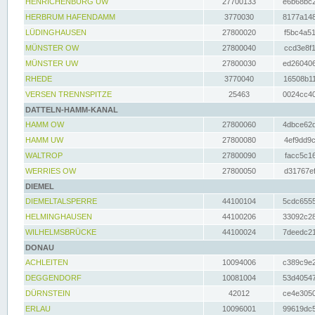
HENRICHENBURG UW
27700133
e6b68bc2
HERBRUM HAFENDAMM
3770030
8177a148
LÜDINGHAUSEN
27800020
f5bc4a51
MÜNSTER OW
27800040
ccd3e8f1
MÜNSTER UW
27800030
ed260406
RHEDE
3770040
16508b11
VERSEN TRENNSPITZE
25463
0024cc40
DATTELN-HAMM-KANAL
HAMM OW
27800060
4dbce62d
HAMM UW
27800080
4ef9dd9c
WALTROP
27800090
facc5c16
WERRIES OW
27800050
d31767ef
DIEMEL
DIEMELTALSPERRE
44100104
5cdc6555
HELMINGHAUSEN
44100206
33092c28
WILHELMSBRÜCKE
44100024
7deedc21
DONAU
ACHLEITEN
10094006
c389c9e2
DEGGENDORF
10081004
53d40547
DÜRNSTEIN
42012
ce4e3050
ERLAU
10096001
99619dc5