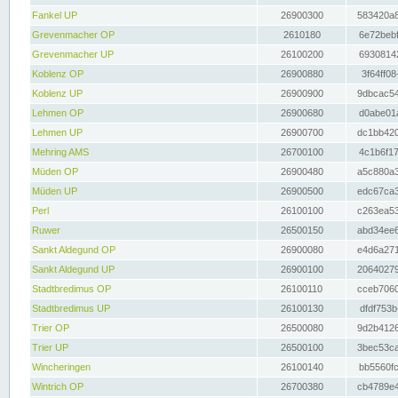
Fankel UP
26900300
583420a8
Grevenmacher OP
2610180
6e72bebf
Grevenmacher UP
26100200
69308142
Koblenz OP
26900880
3f64ff08
Koblenz UP
26900900
9dbcac54
Lehmen OP
26900680
d0abe01a
Lehmen UP
26900700
dc1bb420
Mehring AMS
26700100
4c1b6f17
Müden OP
26900480
a5c880a3
Müden UP
26900500
edc67ca3
Perl
26100100
c263ea53
Ruwer
26500150
abd34ee6
Sankt Aldegund OP
26900080
e4d6a271
Sankt Aldegund UP
26900100
20640279
Stadtbredimus OP
26100110
cceb7060
Stadtbredimus UP
26100130
dfdf753b
Trier OP
26500080
9d2b4126
Trier UP
26500100
3bec53ca
Wincheringen
26100140
bb5560fc
Wintrich OP
26700380
cb4789e4