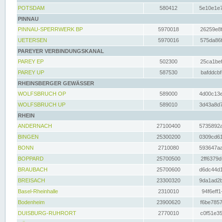
POTSDAM
580412
5e10e1e7
PINNAU
PINNAU-SPERRWERK BP
5970018
26259e8f
UETERSEN
5970016
575da86f
PAREYER VERBINDUNGSKANAL
PAREY EP
502300
25ca1bef
PAREY UP
587530
bafddcbf
RHEINSBERGER GEWÄSSER
WOLFSBRUCH OP
589000
4d00c13e
WOLFSBRUCH UP
589010
3d43a8d7
RHEIN
ANDERNACH
27100400
5735892a
BINGEN
25300200
0309cd61
BONN
2710080
593647aa
BOPPARD
25700500
2ff6379d
BRAUBACH
25700600
d6dc44d1
BREISACH
23300320
9da1ad2b
Basel-Rheinhalle
2310010
94f6eff1
Bodenheim
23900620
f6be7857
DUISBURG-RUHRORT
2770010
c0f51e35