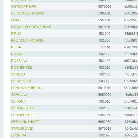
OSTERIFF MPM
5970096
eb90bd3f
OTTERNDORF MPM
5990011
5140295e
OVER
5950010
b02ce5c0
PINNAU-SPERRWERK AP
5970019
391bbba5
PIRNA
501040
85d686f1
PRETZSCH-MAUKEN
501330
f3dc8f07
RIESA
501110
b04b739d
ROGÄTZ
502250
133f0f6c
ROSSLAU
501490
e97116a4
ROTHENSEE
502210
e30f2e83
SANDAU
502430
f4c55f77
SCHARLEUK
503030
e32b0a28
SCHNACKENBURG
5910010
550e3885
SCHULAU
5950090
f3c6ee73
SCHÖNA
501010
7cb7461b
SCHÖNEBECK
502130
90bcb315
SCHÖPFSTELLE
5952030
fed4c295
SEEMANNSHÖFT
5952060
816affba
STADERSAND
5970013
80f0fc4d
STORKAU
502370
de4cc1db