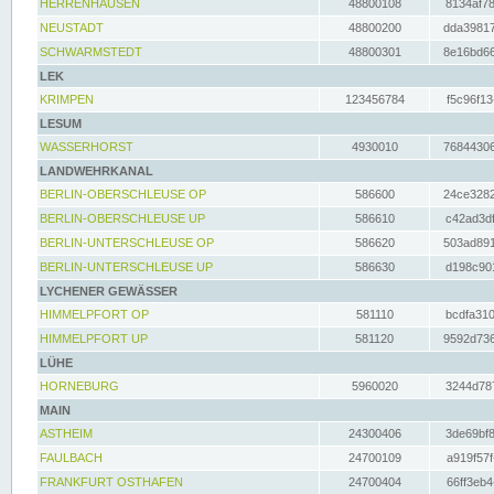
HERRENHAUSEN
48800108
8134af78
NEUSTADT
48800200
dda39817
SCHWARMSTEDT
48800301
8e16bd66
LEK
KRIMPEN
123456784
f5c96f13
LESUM
WASSERHORST
4930010
76844306
LANDWEHRKANAL
BERLIN-OBERSCHLEUSE OP
586600
24ce3282
BERLIN-OBERSCHLEUSE UP
586610
c42ad3df
BERLIN-UNTERSCHLEUSE OP
586620
503ad891
BERLIN-UNTERSCHLEUSE UP
586630
d198c901
LYCHENER GEWÄSSER
HIMMELPFORT OP
581110
bcdfa310
HIMMELPFORT UP
581120
9592d736
LÜHE
HORNEBURG
5960020
3244d787
MAIN
ASTHEIM
24300406
3de69bf8
FAULBACH
24700109
a919f57f
FRANKFURT OSTHAFEN
24700404
66ff3eb4