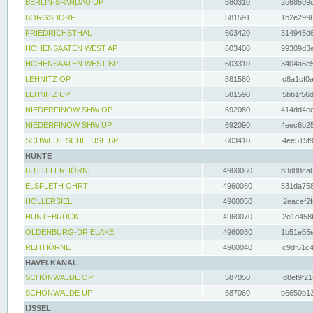
BERLIN-SPANDAU UP
580310
2c68509c
BORGSDORF
581591
1b2e2996
FRIEDRICHSTHAL
603420
314945d6
HOHENSAATEN WEST AP
603400
99309d3e
HOHENSAATEN WEST BP
603310
3404a6e5
LEHNITZ OP
581580
c8a1cf0a
LEHNITZ UP
581590
5bb1f56d
NIEDERFINOW SHW OP
692080
414dd4ee
NIEDERFINOW SHW UP
692090
4eec6b25
SCHWEDT SCHLEUSE BP
603410
4ee515f9
HUNTE
BUTTELERHÖRNE
4960060
b3d88ca6
ELSFLETH OHRT
4960080
531da758
HOLLERSIEL
4960050
2eacef2f
HUNTEBRÜCK
4960070
2e1d458b
OLDENBURG-DRIELAKE
4960030
1b51e55e
REITHÖRNE
4960040
c9df61c4
HAVELKANAL
SCHÖNWALDE OP
587050
d8ef9f21
SCHÖNWALDE UP
587060
b6650b13
IJSSEL