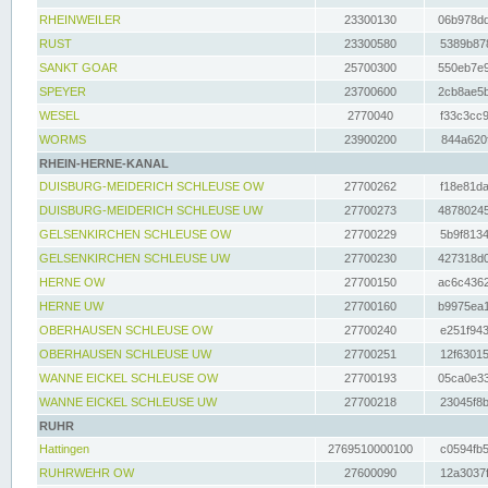
RHEINWEILER
23300130
06b978dd
RUST
23300580
5389b878
SANKT GOAR
25700300
550eb7e9
SPEYER
23700600
2cb8ae5b
WESEL
2770040
f33c3cc9
WORMS
23900200
844a620f
RHEIN-HERNE-KANAL
DUISBURG-MEIDERICH SCHLEUSE OW
27700262
f18e81da
DUISBURG-MEIDERICH SCHLEUSE UW
27700273
48780245
GELSENKIRCHEN SCHLEUSE OW
27700229
5b9f8134
GELSENKIRCHEN SCHLEUSE UW
27700230
427318d0
HERNE OW
27700150
ac6c4362
HERNE UW
27700160
b9975ea1
OBERHAUSEN SCHLEUSE OW
27700240
e251f943
OBERHAUSEN SCHLEUSE UW
27700251
12f63015
WANNE EICKEL SCHLEUSE OW
27700193
05ca0e33
WANNE EICKEL SCHLEUSE UW
27700218
23045f8b
RUHR
Hattingen
2769510000100
c0594fb5
RUHRWEHR OW
27600090
12a3037f