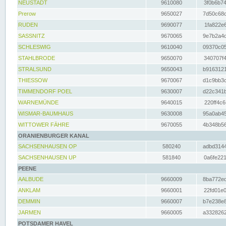
NEUSTADT
9610080
3f0b6b74
Prerow
9650027
7d50c68c
RUDEN
9690077
1fa822e6
SASSNITZ
9670065
9e7b2a4d
SCHLESWIG
9610040
09370c05
STAHLBRODE
9650070
340707f4
STRALSUND
9650043
b9163121
THIESSOW
9670067
d1c9bb3c
TIMMENDORF POEL
9630007
d22c341b
WARNEMÜNDE
9640015
220ff4c6
WISMAR-BAUMHAUS
9630008
95a0ab45
WITTOWER FÄHRE
9670055
4b348b56
ORANIENBURGER KANAL
SACHSENHAUSEN OP
580240
adbd3144
SACHSENHAUSEN UP
581840
0a6fe221
PEENE
AALBUDE
9660009
8ba772ed
ANKLAM
9660001
22fd01e0
DEMMIN
9660007
b7e238e8
JARMEN
9660005
a3328262
POTSDAMER HAVEL