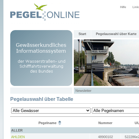
Hilfe
Link
Start
Pegelauswahl über Karte
Newsletter
Pegelauswahl über Tabelle
Pegelname
Nummer
UU
ALLER
AHLDEN
48900102
522286e2