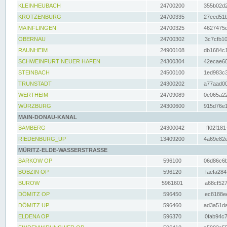
KLEINHEUBACH
24700200
355b02d2
KROTZENBURG
24700335
27eed51b
MAINFLINGEN
24700325
4627475d
OBERNAU
24700302
3c7cfb10
RAUNHEIM
24900108
db1684c1
SCHWEINFURT NEUER HAFEN
24300304
42ecae60
STEINBACH
24500100
1ed983c3
TRUNSTADT
24300202
a77aad00
WERTHEIM
24709089
0e065a22
WÜRZBURG
24300600
915d76e1
MAIN-DONAU-KANAL
BAMBERG
24300042
ff02f181
RIEDENBURG_UP
13409200
4a69e82e
MÜRITZ-ELDE-WASSERSTRASSE
BARKOW OP
596100
06d86c6b
BOBZIN OP
596120
faefa284
BUROW
5961601
a68cf527
DÖMITZ OP
596450
ec8188ee
DÖMITZ UP
596460
ad3a51da
ELDENA OP
596370
0fab94c7