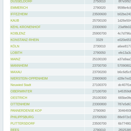
DÜSSELDORF
2750010
8f7e5f92
EMMERICH
2790020
9598e4cb
IFFEZHEIM
23500600
b02be240
KAUB
25700100
1d26e504
KEHL-KRONENHOF
23300900
23af9b02
KOBLENZ
25900700
4c7d796a
KONSTANZ-RHEIN
3329
e020e651
KÖLN
2730010
a6ee8177
LOBITH
2790050
efe13a3d
MAINZ
25100100
a37a9aa3
MANNHEIM
23700700
57090802
MAXAU
23700200
b6c6d5c8
NIERSTEIN-OPPENHEIM
23900600
d28e7ed1
Neuwied Stadt
27100370
dc407f1e
OBERWINTER
27100700
b45359df
OESTRICH
25100300
665be0fe
OTTENHEIM
23300800
787e5d63
PANNERDENSE KOP
2790060
3046493f
PHILIPPSBURG
23700500
88e972e1
PLITTERSDORF
23500700
6b774802
REES
2790010
2f025389