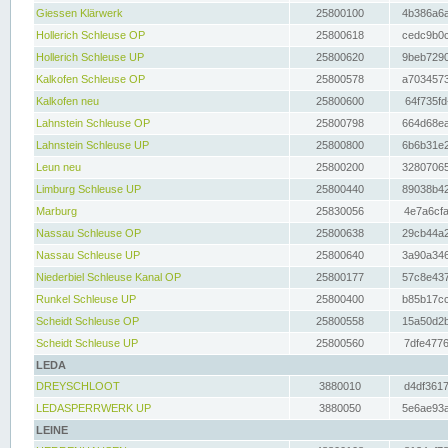
Giessen Klärwerk
25800100
4b386a6a
Hollerich Schleuse OP
25800618
cedc9b0c
Hollerich Schleuse UP
25800620
9beb7290
Kalkofen Schleuse OP
25800578
a7034573
Kalkofen neu
25800600
64f735fd
Lahnstein Schleuse OP
25800798
664d68ea
Lahnstein Schleuse UP
25800800
6b6b31e2
Leun neu
25800200
32807065
Limburg Schleuse UP
25800440
89038b42
Marburg
25830056
4e7a6cfa
Nassau Schleuse OP
25800638
29cb44a2
Nassau Schleuse UP
25800640
3a90a346
Niederbiel Schleuse Kanal OP
25800177
57c8e437
Runkel Schleuse UP
25800400
b85b17cc
Scheidt Schleuse OP
25800558
15a50d2b
Scheidt Schleuse UP
25800560
7dfe4776
LEDA
DREYSCHLOOT
3880010
d4df3617
LEDASPERRWERK UP
3880050
5e6ae93a
LEINE