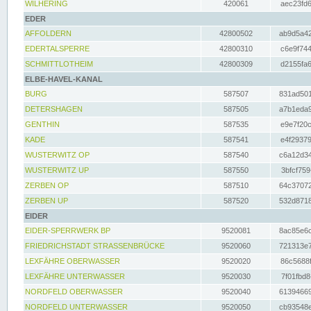
WILHERING
420061
aec23fd6
EDER
AFFOLDERN
42800502
ab9d5a42
EDERTALSPERRE
42800310
c6e9f744
SCHMITTLOTHEIM
42800309
d2155fa6
ELBE-HAVEL-KANAL
BURG
587507
831ad501
DETERSHAGEN
587505
a7b1eda9
GENTHIN
587535
e9e7f20c
KADE
587541
e4f29379
WUSTERWITZ OP
587540
c6a12d34
WUSTERWITZ UP
587550
3bfcf759
ZERBEN OP
587510
64c37072
ZERBEN UP
587520
532d8718
EIDER
EIDER-SPERRWERK BP
9520081
8ac85e6c
FRIEDRICHSTADT STRASSENBRÜCKE
9520060
721313e7
LEXFÄHRE OBERWASSER
9520020
86c5688f
LEXFÄHRE UNTERWASSER
9520030
7f01fbd8
NORDFELD OBERWASSER
9520040
61394669
NORDFELD UNTERWASSER
9520050
cb93548e