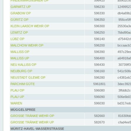
FINDENWIRUNSHIER OP
596410
a5902c55
GARWITZ UP
596230
12499527
GRABOW OP
596330
db4a69b2
GÜRITZ OP
596350
956ce5ff
KLEIN LAASCH WEHR OP
596300
25530a3e
LEWITZ OP
596250
7bbd90ad
LÜBZ OP
596140
d75442cf
MALCHOW WEHR OP
596200
bccaacb3
MALLISS OP
596390
497c29ee
MALLISS UP
596400
a64918a6
NEU KALLISS OP
596430
30739ff3
NEUBURG OP
596160
541c508a
NEUSTADT GLEWE OP
596280
c4381eb3
PARCHIM GÜTE
5961801
3dec3921
PLAU OP
596080
3ffddb2c
PLAU UP
596090
506e6b03
WAREN
596030
bd317edd
MÜGGELSPREE
GROSSE TRÄNKE WEHR OP
582660
81630fdd
GROSSE TRÄNKE WEHR UP
582670
cfad4ee5
MÜRITZ-HAVEL-WASSERSTRASSE