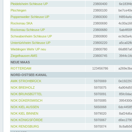
Pleidelsheim Schleuse UP
23800400
6e183f4b
Plochingen
23800100
be7ce40e
Poppenweiler Schleuse UP
23800300
f4854a4c
Rockenau SKA
23800690
4c00a166
Rockenau Schleuse UP
23800680
5ab4f00f
Schwabenheim Schleuse UP
23800800
ec9d3a4d
Untertürkheim Schleuse UP
23800220
a5ca02fb
Wieblingen Wehr UP neu
23800780
66d887a6
Ziegelhausen AMS
23800745
3944c1fd
NEUE MAAS
ROTTERDAM
123456786
a269e3be
NORD-OSTSEE-KANAL
AWK STROHBRÜCK
5970069
0e192297
NOK BREIHOLZ
5970075
4a904d59
NOK BRUNSBÜTTEL
5970091
85fc0dac
NOK DÜKERSWISCH
5970085
3954300d
NOK KIEL AUSSEN
5650068
6dc44585
NOK KIEL BINNEN
5979020
8af24d6a
NOK KÖNIGSFÖRDE
5970067
d0ec2790
NOK RENDSBURG
5970074
8c8afb56