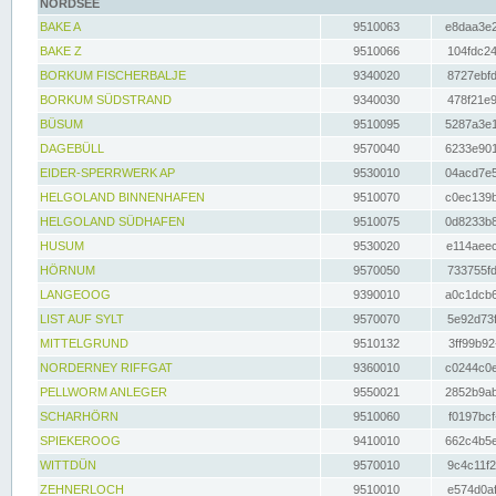
NORDSEE
BAKE A
9510063
e8daa3e2
BAKE Z
9510066
104fdc24
BORKUM FISCHERBALJE
9340020
8727ebfd
BORKUM SÜDSTRAND
9340030
478f21e9
BÜSUM
9510095
5287a3e1
DAGEBÜLL
9570040
6233e901
EIDER-SPERRWERK AP
9530010
04acd7e5
HELGOLAND BINNENHAFEN
9510070
c0ec139b
HELGOLAND SÜDHAFEN
9510075
0d8233b8
HUSUM
9530020
e114aeec
HÖRNUM
9570050
733755fd
LANGEOOG
9390010
a0c1dcb6
LIST AUF SYLT
9570070
5e92d73f
MITTELGRUND
9510132
3ff99b92
NORDERNEY RIFFGAT
9360010
c0244c0e
PELLWORM ANLEGER
9550021
2852b9ab
SCHARHÖRN
9510060
f0197bcf
SPIEKEROOG
9410010
662c4b5e
WITTDÜN
9570010
9c4c11f2
ZEHNERLOCH
9510010
e574d0af