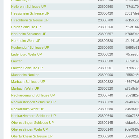
Heilbronn Schleuse UP
23800560
f77df170
Hessigheim Schleuse UP
23800420
23517de9
Hirschhorn Schleuse UP
23800700
acf505dd
Hofen Schleuse UP
23800260
cf2af1a4
Horkheim Schleuse UP
23800557
b76bf04c
Horkheim Wehr UP
23800520
d9b441a5
Kochendorf Schleuse UP
23800600
8f695e71
Ladenburg Wehr UP
23800820
70cee7df
Lauffen
23800500
8559d1a0
Lauffen Schleuse UP
23800501
2f7cb553
Mannheim Neckar
23800900
25582d3f
Marbach Schleuse UP
23800322
456974a8
Marbach Wehr UP
23800320
a73a9cb4
Neckargemünd Schleuse UP
23800740
7be3ff2e
Neckarsteinach Schleuse UP
23800720
d64d07f7
Neckarsulm Wehr UP
23800580
845944f8
Neckarzimmern Schleuse UP
23800640
f00c7183
Oberesslingen Schleuse UP
23800145
cbfae6bc
Oberesslingen Wehr UP
23800140
9de0843a
Obertürkheim Schleuse UP
23800200
80e002d8