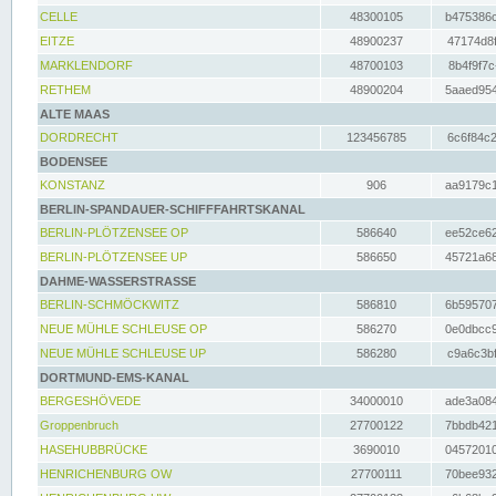
CELLE
48300105
b475386c
EITZE
48900237
47174d8f
MARKLENDORF
48700103
8b4f9f7c
RETHEM
48900204
5aaed954
ALTE MAAS
DORDRECHT
123456785
6c6f84c2
BODENSEE
KONSTANZ
906
aa9179c1
BERLIN-SPANDAUER-SCHIFFFAHRTSKANAL
BERLIN-PLÖTZENSEE OP
586640
ee52ce62
BERLIN-PLÖTZENSEE UP
586650
45721a68
DAHME-WASSERSTRASSE
BERLIN-SCHMÖCKWITZ
586810
6b595707
NEUE MÜHLE SCHLEUSE OP
586270
0e0dbcc9
NEUE MÜHLE SCHLEUSE UP
586280
c9a6c3bf
DORTMUND-EMS-KANAL
BERGESHÖVEDE
34000010
ade3a084
Groppenbruch
27700122
7bbdb421
HASEHUBBRÜCKE
3690010
04572010
HENRICHENBURG OW
27700111
70bee932