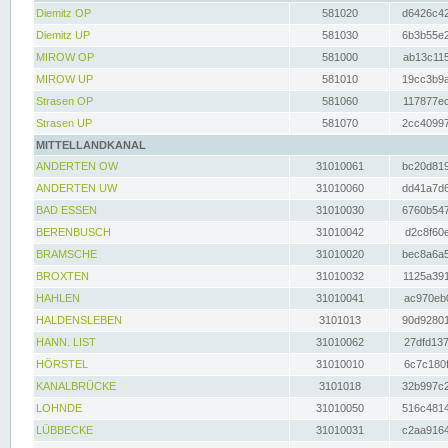
Diemitz OP
581020
d6426c42
Diemitz UP
581030
6b3b55e2
MIROW OP
581000
ab13c115
MIROW UP
581010
19cc3b9a
Strasen OP
581060
117877ec
Strasen UP
581070
2cc40997
MITTELLANDKANAL
ANDERTEN OW
31010061
bc20d819
ANDERTEN UW
31010060
dd41a7d6
BAD ESSEN
31010030
6760b547
BERENBUSCH
31010042
d2c8f60e
BRAMSCHE
31010020
bec8a6a5
BROXTEN
31010032
1125a391
HAHLEN
31010041
ac970eb0
HALDENSLEBEN
3101013
90d92801
HANN. LIST
31010062
27dfd137
HÖRSTEL
31010010
6c7c180f
KANALBRÜCKE
3101018
32b997c2
LOHNDE
31010050
516c4814
LÜBBECKE
31010031
c2aa9164