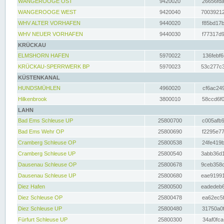
WANGEROOGE OST
9420020
26656fda
WANGEROOGE WEST
9420040
70039212
WHV ALTER VORHAFEN
9440020
f85bd17b
WHV NEUER VORHAFEN
9440030
f77317d9
KRÜCKAU
ELMSHORN HAFEN
5970022
136febf6
KRÜCKAU-SPERRWERK BP
5970023
53c277c3
KÜSTENKANAL
HUNDSMÜHLEN
4960020
cf6ac249
Hilkenbrook
3800010
58ccd6f0
LAHN
Bad Ems Schleuse UP
25800700
c005afb9
Bad Ems Wehr OP
25800690
f2295e77
Cramberg Schleuse OP
25800538
24fe419b
Cramberg Schleuse UP
25800540
3abb36d1
Dausenau Schleuse OP
25800678
9ceb358c
Dausenau Schleuse UP
25800680
eae91991
Diez Hafen
25800500
eadedeb6
Diez Schleuse OP
25800478
ea62ec5f
Diez Schleuse UP
25800480
31750a0f
Fürfurt Schleuse UP
25800300
34af0fca