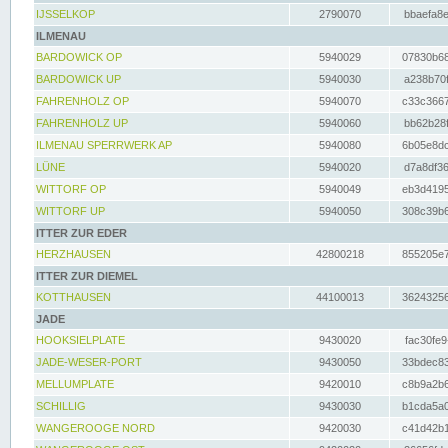
IJSSELKOP
2790070
bbaefa8e
ILMENAU
BARDOWICK OP
5940029
07830b68
BARDOWICK UP
5940030
a238b70f
FAHRENHOLZ OP
5940070
c33c3667
FAHRENHOLZ UP
5940060
bb62b28f
ILMENAU SPERRWERK AP
5940080
6b05e8dc
LÜNE
5940020
d7a8df36
WITTORF OP
5940049
eb3d4195
WITTORF UP
5940050
308c39b6
ITTER ZUR EDER
HERZHAUSEN
42800218
855205e7
ITTER ZUR DIEMEL
KOTTHAUSEN
44100013
36243256
JADE
HOOKSIELPLATE
9430020
fac30fe9
JADE-WESER-PORT
9430050
33bdec83
MELLUMPLATE
9420010
c8b9a2b6
SCHILLIG
9430030
b1cda5a0
WANGEROOGE NORD
9420030
c41d42b1