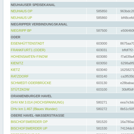
NEUHAUSER SPEISEKANAL
NEUHAUS OP
585850
963bdc26
NEUHAUS UP
585860
bf48cefd
NIEGRIPPER VERBINDUNGSKANAL
NIEGRIPP BP
587500
e506460f
ODER
EISENHÜTTENSTADT
603000
8675aa70
FRANKFURT1 (ODER)
603031
bffdf7f2
HOHENSAATEN-FINOW
603080
f7a639a4
KIENITZ
603050
6298a8f9
KIETZ
603040
16258271
RATZDORF
603140
ca3f535b
SCHWEDT-ODERBRÜCKE
603130
e28babaa
STÜTZKOW
603100
30bff0df
ORANIENBURGER HAVEL
OHV KM 3.014 (HOCHSPANNUNG)
580271
eea7e3dc
OHv km 1.467 (Blaues Wunder)
580272
8b51c505
OBERE HAVEL-WASSERSTRASSE
BISCHOFSWERDER OP
581520
16a780aa
BISCHOFSWERDER UP
581530
74134dc6