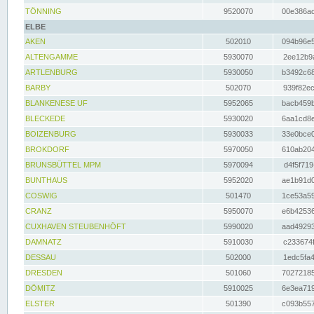
TÖNNING
9520070
00e386ac
ELBE
AKEN
502010
094b96e5
ALTENGAMME
5930070
2ee12b9a
ARTLENBURG
5930050
b3492c68
BARBY
502070
939f82ec
BLANKENESE UF
5952065
bacb459b
BLECKEDE
5930020
6aa1cd8e
BOIZENBURG
5930033
33e0bce0
BROKDORF
5970050
610ab204
BRUNSBÜTTEL MPM
5970094
d4f5f719
BUNTHAUS
5952020
ae1b91d0
COSWIG
501470
1ce53a59
CRANZ
5950070
e6b42536
CUXHAVEN STEUBENHÖFT
5990020
aad49293
DAMNATZ
5910030
c233674f
DESSAU
502000
1edc5fa4
DRESDEN
501060
70272185
DÖMITZ
5910025
6e3ea719
ELSTER
501390
c093b557