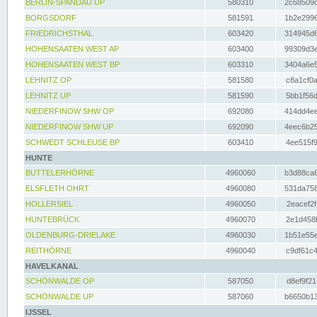
BERLIN-SPANDAU UP
580310
2c68509c
BORGSDORF
581591
1b2e2996
FRIEDRICHSTHAL
603420
314945d6
HOHENSAATEN WEST AP
603400
99309d3e
HOHENSAATEN WEST BP
603310
3404a6e5
LEHNITZ OP
581580
c8a1cf0a
LEHNITZ UP
581590
5bb1f56d
NIEDERFINOW SHW OP
692080
414dd4ee
NIEDERFINOW SHW UP
692090
4eec6b25
SCHWEDT SCHLEUSE BP
603410
4ee515f9
HUNTE
BUTTELERHÖRNE
4960060
b3d88ca6
ELSFLETH OHRT
4960080
531da758
HOLLERSIEL
4960050
2eacef2f
HUNTEBRÜCK
4960070
2e1d458b
OLDENBURG-DRIELAKE
4960030
1b51e55e
REITHÖRNE
4960040
c9df61c4
HAVELKANAL
SCHÖNWALDE OP
587050
d8ef9f21
SCHÖNWALDE UP
587060
b6650b13
IJSSEL