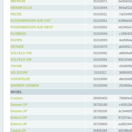
MEHRUM
31010071
be05603a
NIENBRÜGGE
31010044
864a8111
RECKE
31010011
7af19499
RODENBERGER AUE-OST
31010051
6288de60
RODENBERGER AUE-WEST
31010052
eb24b5a3
RUSBEND
31010043
c1f06401
RÜHEN
31010093
4ed5f6da
SEHNDE
31010070
ab0d9117
SÜLFELD OW
31010092
a8604e8f
SÜLFELD UW
31010091
892183d6
THUNE
31010080
42b865fb
VELSDORF
3101012
36f80081
VORSFELDE
31010090
dbb2bb9f
WARBER GRABEN
31010040
2f1080ba
MOSEL
Cochem
26900400
768df4e9
Detzem OP
26700180
c40912fd
Detzem UP
26700200
dc344605
Enkirch OP
26700880
87207dcd
Enkirch UP
26700900
ee861944
Fankel OP
26900280
68198b48