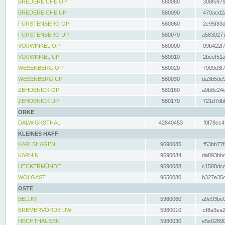
BREDEREICHE OP
580080
308f5979
BREDEREICHE UP
580090
470acd2a
FÜRSTENBERG OP
580060
2c95f83d
FÜRSTENBERG UP
580070
a5830277
VOßWINKEL OP
580000
09b422f7
VOßWINKEL UP
580010
2bcef51a
WESENBERG OP
580020
7909d3f7
WESENBERG UP
580030
da3b5de9
ZEHDENICK OP
580160
a9b8e24c
ZEHDENICK UP
580170
721d7dbf
ORKE
DALWIGKSTHAL
42840453
f0f78cc4
KLEINES HAFF
KARLSHAGEN
9690085
f53bb77f
KARNIN
9690084
da893bbd
UECKERMÜNDE
9690088
c1588dcc
WOLGAST
9650080
b327e35c
OSTE
BELUM
5980060
a9e93be0
BREMERVÖRDE UW
5980010
cf8a3ea2
HECHTHAUSEN
5980030
e5e02890