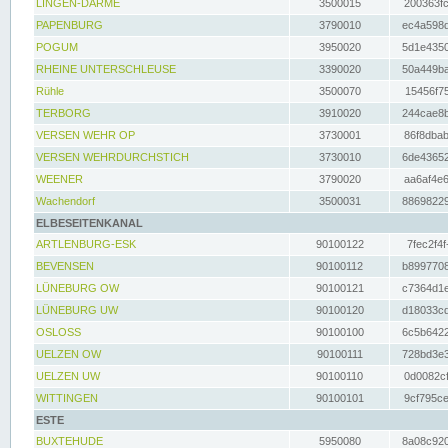
LINGEN-DARME
3500015
200363fc
PAPENBURG
3790010
ec4a598d
POGUM
3950020
5d1e4350
RHEINE UNTERSCHLEUSE
3390020
50a449ba
Rühle
3500070
15456f75
TERBORG
3910020
244cae8b
VERSEN WEHR OP
3730001
86f8dbab
VERSEN WEHRDURCHSTICH
3730010
6de43652
WEENER
3790020
aa6af4e6
Wachendorf
3500031
88698229
ELBESEITENKANAL
ARTLENBURG-ESK
90100122
7fec2f4f
BEVENSEN
90100112
b8997708
LÜNEBURG OW
90100121
c7364d1e
LÜNEBURG UW
90100120
d18033cd
OSLOSS
90100100
6c5b6422
UELZEN OW
90100111
728bd3e3
UELZEN UW
90100110
0d0082cf
WITTINGEN
90100101
9cf795ce
ESTE
BUXTEHUDE
5950080
8a08c920