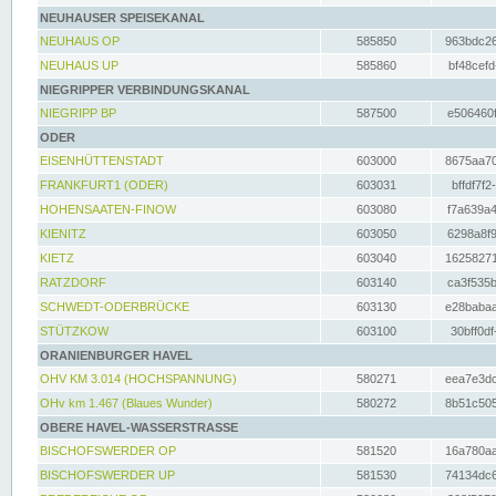
NEUHAUSER SPEISEKANAL
NEUHAUS OP
585850
963bdc26
NEUHAUS UP
585860
bf48cefd
NIEGRIPPER VERBINDUNGSKANAL
NIEGRIPP BP
587500
e506460f
ODER
EISENHÜTTENSTADT
603000
8675aa70
FRANKFURT1 (ODER)
603031
bffdf7f2
HOHENSAATEN-FINOW
603080
f7a639a4
KIENITZ
603050
6298a8f9
KIETZ
603040
16258271
RATZDORF
603140
ca3f535b
SCHWEDT-ODERBRÜCKE
603130
e28babaa
STÜTZKOW
603100
30bff0df
ORANIENBURGER HAVEL
OHV KM 3.014 (HOCHSPANNUNG)
580271
eea7e3dc
OHv km 1.467 (Blaues Wunder)
580272
8b51c505
OBERE HAVEL-WASSERSTRASSE
BISCHOFSWERDER OP
581520
16a780aa
BISCHOFSWERDER UP
581530
74134dc6