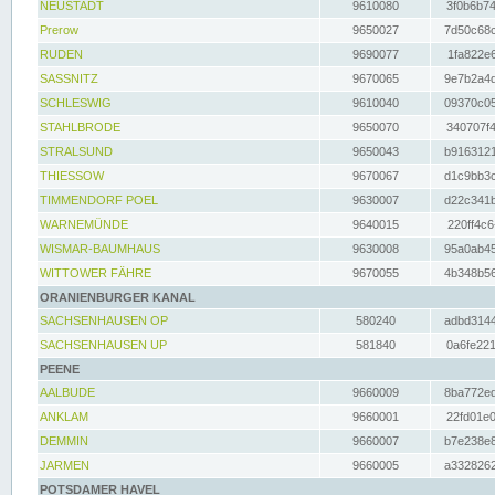
NEUSTADT
9610080
3f0b6b74
Prerow
9650027
7d50c68c
RUDEN
9690077
1fa822e6
SASSNITZ
9670065
9e7b2a4d
SCHLESWIG
9610040
09370c05
STAHLBRODE
9650070
340707f4
STRALSUND
9650043
b9163121
THIESSOW
9670067
d1c9bb3c
TIMMENDORF POEL
9630007
d22c341b
WARNEMÜNDE
9640015
220ff4c6
WISMAR-BAUMHAUS
9630008
95a0ab45
WITTOWER FÄHRE
9670055
4b348b56
ORANIENBURGER KANAL
SACHSENHAUSEN OP
580240
adbd3144
SACHSENHAUSEN UP
581840
0a6fe221
PEENE
AALBUDE
9660009
8ba772ed
ANKLAM
9660001
22fd01e0
DEMMIN
9660007
b7e238e8
JARMEN
9660005
a3328262
POTSDAMER HAVEL