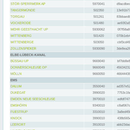
STÖR-SPERRWERK AP
5970041
d9acdbec
TANGERMÜNDE
502350
13e91b77
TORGAU
501261
83bbaedb
VOCKERODE
501480
ae93f2a5
WEHR GEESTHACHT UP
5930062
0f7f58a8
WITTENBERG
501420
070b1eb4
WITTENBERGE
503050
cbf3cd49
ZOLLENSPIEKER
5930090
3de8ea26
ELBE-LÜBECK-KANAL
BÜSSAU UP
9669040
bf7bb8e8
DONNERSCHLEUSE OP
9660049
45634232
MÖLLN
9660050
46644438
EMS
DALUM
3550040
ad357e52
DUKEGAT
3990020
7753c1fa
EMDEN NEUE SEESCHLEUSE
3970010
edfdf747
EMSHÖRN
9340010
c8af067c
FUESTRUP
3310010
3a8ed45f
KNOCK
3990010
438b565e
LEERORT
3910010
abb23dad