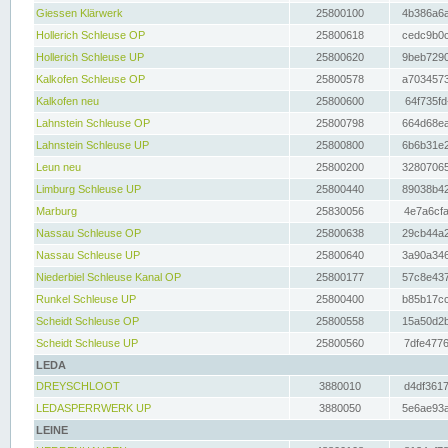
Giessen Klärwerk
25800100
4b386a6a
Hollerich Schleuse OP
25800618
cedc9b0c
Hollerich Schleuse UP
25800620
9beb7290
Kalkofen Schleuse OP
25800578
a7034573
Kalkofen neu
25800600
64f735fd
Lahnstein Schleuse OP
25800798
664d68ea
Lahnstein Schleuse UP
25800800
6b6b31e2
Leun neu
25800200
32807065
Limburg Schleuse UP
25800440
89038b42
Marburg
25830056
4e7a6cfa
Nassau Schleuse OP
25800638
29cb44a2
Nassau Schleuse UP
25800640
3a90a346
Niederbiel Schleuse Kanal OP
25800177
57c8e437
Runkel Schleuse UP
25800400
b85b17cc
Scheidt Schleuse OP
25800558
15a50d2b
Scheidt Schleuse UP
25800560
7dfe4776
LEDA
DREYSCHLOOT
3880010
d4df3617
LEDASPERRWERK UP
3880050
5e6ae93a
LEINE