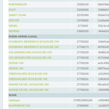
RHEINWEILER
23300130
06b978dd
RUST
23300580
5389b878
SANKT GOAR
25700300
550eb7e9
SPEYER
23700600
2cb8ae5b
WESEL
2770040
f33c3cc9
WORMS
23900200
844a620f
RHEIN-HERNE-KANAL
DUISBURG-MEIDERICH SCHLEUSE OW
27700262
f18e81da
DUISBURG-MEIDERICH SCHLEUSE UW
27700273
48780245
GELSENKIRCHEN SCHLEUSE OW
27700229
5b9f8134
GELSENKIRCHEN SCHLEUSE UW
27700230
427318d0
HERNE OW
27700150
ac6c4362
HERNE UW
27700160
b9975ea1
OBERHAUSEN SCHLEUSE OW
27700240
e251f943
OBERHAUSEN SCHLEUSE UW
27700251
12f63015
WANNE EICKEL SCHLEUSE OW
27700193
05ca0e33
WANNE EICKEL SCHLEUSE UW
27700218
23045f8b
RUHR
Hattingen
2769510000100
c0594fb5
RUHRWEHR OW
27600090
12a3037f