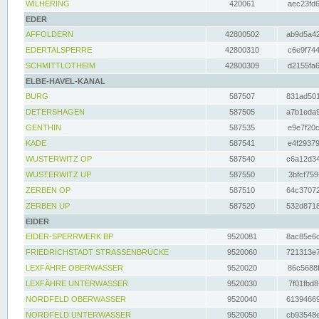
WILHERING
420061
aec23fd6
EDER
AFFOLDERN
42800502
ab9d5a42
EDERTALSPERRE
42800310
c6e9f744
SCHMITTLOTHEIM
42800309
d2155fa6
ELBE-HAVEL-KANAL
BURG
587507
831ad501
DETERSHAGEN
587505
a7b1eda9
GENTHIN
587535
e9e7f20c
KADE
587541
e4f29379
WUSTERWITZ OP
587540
c6a12d34
WUSTERWITZ UP
587550
3bfcf759
ZERBEN OP
587510
64c37072
ZERBEN UP
587520
532d8718
EIDER
EIDER-SPERRWERK BP
9520081
8ac85e6c
FRIEDRICHSTADT STRASSENBRÜCKE
9520060
721313e7
LEXFÄHRE OBERWASSER
9520020
86c5688f
LEXFÄHRE UNTERWASSER
9520030
7f01fbd8
NORDFELD OBERWASSER
9520040
61394669
NORDFELD UNTERWASSER
9520050
cb93548e