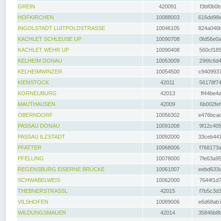
GREIN
420091
f3bf0b0b
HOFKIRCHEN
10088003
616dd98e
INGOLSTADT LUITPOLDSTRASSE
10046105
824a046b
KACHLET SCHLEUSE UP
10090708
0fd56e0a
KACHLET WEHR UP
10090408
560cf185
KELHEIM DONAU
10053009
296fc6d4
KELHEIMWINZER
10054500
c9409937
KIENSTOCK
42011
56178f74
KORNEUBURG
42013
ff44be4a
MAUTHAUSEN
42009
6b002fef
OBERNDORF
10056302
e476bcad
PASSAU DONAU
10091008
9f12c405
PASSAU ILZSTADT
10092000
33ceb441
PFATTER
10068006
f768173a
PFELLING
10078000
7fe63a95
REGENSBURG EISERNE BRÜCKE
10061007
eebd633a
SCHWABELWEIS
10062000
7644f1d7
THEBNERSTRASSL
42015
f7b5c3d3
VILSHOFEN
10089006
e6d68ab7
WILDUNGSMAUER
42014
35846b8b