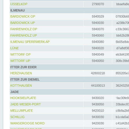
IJSSELKOP
2790070
bbaefa8e
ILMENAU
BARDOWICK OP
5940029
07830b68
BARDOWICK UP
5940030
a238b70f
FAHRENHOLZ OP
5940070
c33c3667
FAHRENHOLZ UP
5940060
bb62b28f
ILMENAU SPERRWERK AP
5940080
6b05e8dc
LÜNE
5940020
d7a8df36
WITTORF OP
5940049
eb3d4195
WITTORF UP
5940050
308c39b6
ITTER ZUR EDER
HERZHAUSEN
42800218
855205e7
ITTER ZUR DIEMEL
KOTTHAUSEN
44100013
36243256
JADE
HOOKSIELPLATE
9430020
fac30fe9
JADE-WESER-PORT
9430050
33bdec83
MELLUMPLATE
9420010
c8b9a2b6
SCHILLIG
9430030
b1cda5a0
WANGEROOGE NORD
9420030
c41d42b1