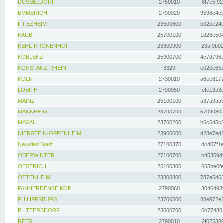
DÜSSELDORF
2750010
8f7e5f92
EMMERICH
2790020
9598e4cb
IFFEZHEIM
23500600
b02be240
KAUB
25700100
1d26e504
KEHL-KRONENHOF
23300900
23af9b02
KOBLENZ
25900700
4c7d796a
KONSTANZ-RHEIN
3329
e020e651
KÖLN
2730010
a6ee8177
LOBITH
2790050
efe13a3d
MAINZ
25100100
a37a9aa3
MANNHEIM
23700700
57090802
MAXAU
23700200
b6c6d5c8
NIERSTEIN-OPPENHEIM
23900600
d28e7ed1
Neuwied Stadt
27100370
dc407f1e
OBERWINTER
27100700
b45359df
OESTRICH
25100300
665be0fe
OTTENHEIM
23300800
787e5d63
PANNERDENSE KOP
2790060
3046493f
PHILIPPSBURG
23700500
88e972e1
PLITTERSDORF
23500700
6b774802
REES
2790010
2f025389