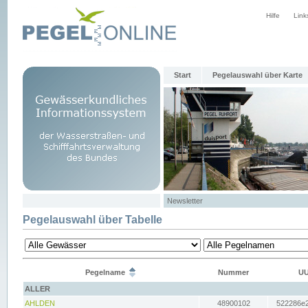
Hilfe
Link
Start
Pegelauswahl über Karte
Newsletter
Pegelauswahl über Tabelle
Pegelname
Nummer
UU
ALLER
AHLDEN
48900102
522286e2