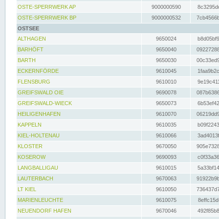
OSTE-SPERRWERK AP
9000000590
8c3295dc
OSTE-SPERRWERK BP
9000000532
7cb4566b
OSTSEE
ALTHAGEN
9650024
b8d05bf9
BARHÖFT
9650040
09227288
BARTH
9650030
00c33ed9
ECKERNFÖRDE
9610045
1faa9b2c
FLENSBURG
9610010
9e19c411
GREIFSWALD OIE
9690078
087b6386
GREIFSWALD-WIECK
9650073
6b53ef42
HEILIGENHAFEN
9610070
06219dd9
KAPPELN
9610035
b09f2243
KIEL-HOLTENAU
9610066
3ad4013f
KLOSTER
9670050
905e7328
KOSEROW
9690093
c0f33a36
LANGBALLIGAU
9610015
5a33bf14
LAUTERBACH
9670063
91922b9b
LT KIEL
9610050
736437d7
MARIENLEUCHTE
9610075
8effc15d
NEUENDORF HAFEN
9670046
492f85b8