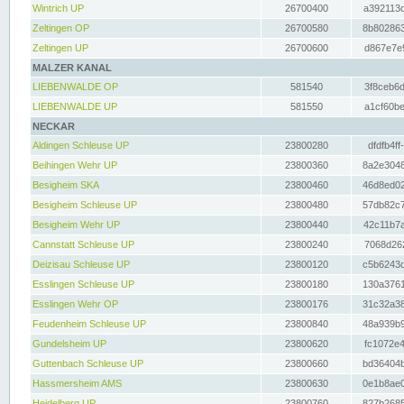
Wintrich UP
26700400
a392113c
Zeltingen OP
26700580
8b802863
Zeltingen UP
26700600
d867e7e9
MALZER KANAL
LIEBENWALDE OP
581540
3f8ceb6d
LIEBENWALDE UP
581550
a1cf60be
NECKAR
Aldingen Schleuse UP
23800280
dfdfb4ff
Beihingen Wehr UP
23800360
8a2e3048
Besigheim SKA
23800460
46d8ed02
Besigheim Schleuse UP
23800480
57db82c7
Besigheim Wehr UP
23800440
42c11b7a
Cannstatt Schleuse UP
23800240
7068d262
Deizisau Schleuse UP
23800120
c5b6243d
Esslingen Schleuse UP
23800180
130a3761
Esslingen Wehr OP
23800176
31c32a38
Feudenheim Schleuse UP
23800840
48a939b9
Gundelsheim UP
23800620
fc1072e4
Guttenbach Schleuse UP
23800660
bd36404b
Hassmersheim AMS
23800630
0e1b8ae0
Heidelberg UP
23800760
827b2685