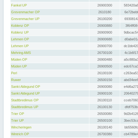
Fankel UP
26900300
583420a8
Grevenmacher OP
2610180
6e72bebf
Grevenmacher UP
26100200
69308142
Koblenz OP
26900880
3f64ff08
Koblenz UP
26900900
9dbcac54
Lehmen OP
26900680
d0abe01a
Lehmen UP
26900700
dc1bb420
Mehring AMS
26700100
4c1b6f17
Müden OP
26900480
a5c880a3
Müden UP
26900500
edc67ca3
Perl
26100100
c263ea53
Ruwer
26500150
abd34ee6
Sankt Aldegund OP
26900080
e4d6a271
Sankt Aldegund UP
26900100
20640279
Stadtbredimus OP
26100110
cceb7060
Stadtbredimus UP
26100130
dfdf753b
Trier OP
26500080
9d2b4126
Trier UP
26500100
3bec53ca
Wincheringen
26100140
bb5560fc
Wintrich OP
26700380
cb4789e4