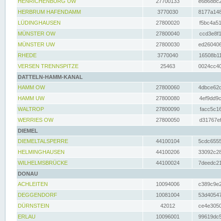
HENRICHENBURG UW
27700133
e6b68bc2
HERBRUM HAFENDAMM
3770030
8177a148
LÜDINGHAUSEN
27800020
f5bc4a51
MÜNSTER OW
27800040
ccd3e8f1
MÜNSTER UW
27800030
ed260406
RHEDE
3770040
16508b11
VERSEN TRENNSPITZE
25463
0024cc40
DATTELN-HAMM-KANAL
HAMM OW
27800060
4dbce62d
HAMM UW
27800080
4ef9dd9c
WALTROP
27800090
facc5c16
WERRIES OW
27800050
d31767ef
DIEMEL
DIEMELTALSPERRE
44100104
5cdc6555
HELMINGHAUSEN
44100206
33092c28
WILHELMSBRÜCKE
44100024
7deedc21
DONAU
ACHLEITEN
10094006
c389c9e2
DEGGENDORF
10081004
53d40547
DÜRNSTEIN
42012
ce4e3050
ERLAU
10096001
99619dc5