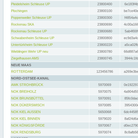
Pleidelsheim Schleuse UP
23800400
6e183f4b
Plochingen
23800100
be7ce40e
Poppenweiler Schleuse UP
23800300
f4854a4c
Rockenau SKA
23800690
4c00a166
Rockenau Schleuse UP
23800680
5ab4f00f
Schwabenheim Schleuse UP
23800800
ec9d3a4d
Untertürkheim Schleuse UP
23800220
a5ca02fb
Wieblingen Wehr UP neu
23800780
66d887a6
Ziegelhausen AMS
23800745
3944c1fd
NEUE MAAS
ROTTERDAM
123456786
a269e3be
NORD-OSTSEE-KANAL
AWK STROHBRÜCK
5970069
0e192297
NOK BREIHOLZ
5970075
4a904d59
NOK BRUNSBÜTTEL
5970091
85fc0dac
NOK DÜKERSWISCH
5970085
3954300d
NOK KIEL AUSSEN
5650068
6dc44585
NOK KIEL BINNEN
5979020
8af24d6a
NOK KÖNIGSFÖRDE
5970067
d0ec2790
NOK RENDSBURG
5970074
8c8afb56