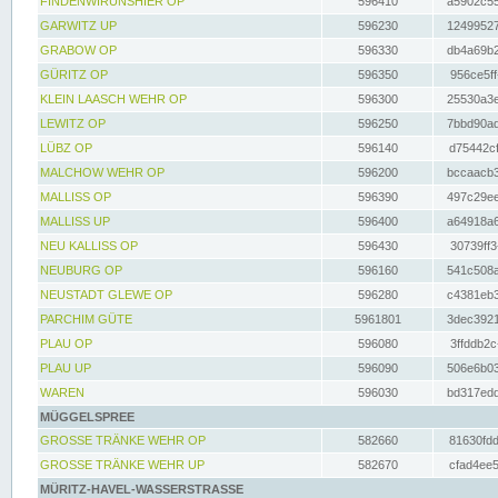
FINDENWIRUNSHIER OP
596410
a5902c55
GARWITZ UP
596230
12499527
GRABOW OP
596330
db4a69b2
GÜRITZ OP
596350
956ce5ff
KLEIN LAASCH WEHR OP
596300
25530a3e
LEWITZ OP
596250
7bbd90ad
LÜBZ OP
596140
d75442cf
MALCHOW WEHR OP
596200
bccaacb3
MALLISS OP
596390
497c29ee
MALLISS UP
596400
a64918a6
NEU KALLISS OP
596430
30739ff3
NEUBURG OP
596160
541c508a
NEUSTADT GLEWE OP
596280
c4381eb3
PARCHIM GÜTE
5961801
3dec3921
PLAU OP
596080
3ffddb2c
PLAU UP
596090
506e6b03
WAREN
596030
bd317edd
MÜGGELSPREE
GROSSE TRÄNKE WEHR OP
582660
81630fdd
GROSSE TRÄNKE WEHR UP
582670
cfad4ee5
MÜRITZ-HAVEL-WASSERSTRASSE