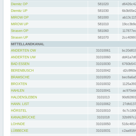
Diemitz OP
581020
d6426c42
Diemitz UP
581030
6b3b55e2
MIROW OP
581000
ab13c115
MIROW UP
581010
19cc3b9a
Strasen OP
581060
117877ec
Strasen UP
581070
2cc40997
MITTELLANDKANAL
ANDERTEN OW
31010061
bc20d819
ANDERTEN UW
31010060
dd41a7d6
BAD ESSEN
31010030
6760b547
BERENBUSCH
31010042
d2c8f60e
BRAMSCHE
31010020
bec8a6a5
BROXTEN
31010032
1125a391
HAHLEN
31010041
ac970eb0
HALDENSLEBEN
3101013
90d92801
HANN. LIST
31010062
27dfd137
HÖRSTEL
31010010
6c7c180f
KANALBRÜCKE
3101018
32b997c2
LOHNDE
31010050
516c4814
LÜBBECKE
31010031
c2aa9164