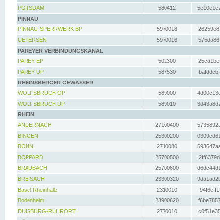
POTSDAM
580412
5e10e1e7
PINNAU
PINNAU-SPERRWERK BP
5970018
26259e8f
UETERSEN
5970016
575da86f
PAREYER VERBINDUNGSKANAL
PAREY EP
502300
25ca1bef
PAREY UP
587530
bafddcbf
RHEINSBERGER GEWÄSSER
WOLFSBRUCH OP
589000
4d00c13e
WOLFSBRUCH UP
589010
3d43a8d7
RHEIN
ANDERNACH
27100400
5735892a
BINGEN
25300200
0309cd61
BONN
2710080
593647aa
BOPPARD
25700500
2ff6379d
BRAUBACH
25700600
d6dc44d1
BREISACH
23300320
9da1ad2b
Basel-Rheinhalle
2310010
94f6eff1
Bodenheim
23900620
f6be7857
DUISBURG-RUHRORT
2770010
c0f51e35