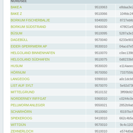
NORDSEE
BAKE A
9510063
e8daa3e2
BAKE Z
9510066
104fdc24
BORKUM FISCHERBALJE
9340020
8727ebfd
BORKUM SÜDSTRAND
9340030
478f21e9
BÜSUM
9510095
5287a3e1
DAGEBÜLL
9570040
6233e901
EIDER-SPERRWERK AP
9530010
04acd7e5
HELGOLAND BINNENHAFEN
9510070
c0ec139b
HELGOLAND SÜDHAFEN
9510075
0d8233b8
HUSUM
9530020
e114aeec
HÖRNUM
9570050
733755fd
LANGEOOG
9390010
a0c1dcb6
LIST AUF SYLT
9570070
5e92d73f
MITTELGRUND
9510132
3ff99b92
NORDERNEY RIFFGAT
9360010
c0244c0e
PELLWORM ANLEGER
9550021
2852b9ab
SCHARHÖRN
9510060
f0197bcf
SPIEKEROOG
9410010
662c4b5e
WITTDÜN
9570010
9c4c11f2
ZEHNERLOCH
9510010
e574d0af