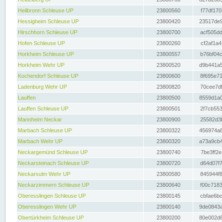
Heilbronn Schleuse UP
23800560
f77df170
Hessigheim Schleuse UP
23800420
23517de9
Hirschhorn Schleuse UP
23800700
acf505dd
Hofen Schleuse UP
23800260
cf2af1a4
Horkheim Schleuse UP
23800557
b76bf04c
Horkheim Wehr UP
23800520
d9b441a5
Kochendorf Schleuse UP
23800600
8f695e71
Ladenburg Wehr UP
23800820
70cee7df
Lauffen
23800500
8559d1a0
Lauffen Schleuse UP
23800501
2f7cb553
Mannheim Neckar
23800900
25582d3f
Marbach Schleuse UP
23800322
456974a8
Marbach Wehr UP
23800320
a73a9cb4
Neckargemünd Schleuse UP
23800740
7be3ff2e
Neckarsteinach Schleuse UP
23800720
d64d07f7
Neckarsulm Wehr UP
23800580
845944f8
Neckarzimmern Schleuse UP
23800640
f00c7183
Oberesslingen Schleuse UP
23800145
cbfae6bc
Oberesslingen Wehr UP
23800140
9de0843a
Obertürkheim Schleuse UP
23800200
80e002d8