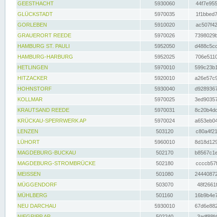
GEESTHACHT
5930060
44f7e955
GLÜCKSTADT
5970035
1f1bbed7
GORLEBEN
5910020
ac507f42
GRAUERORT REEDE
5970026
7398029b
HAMBURG ST. PAULI
5952050
d488c5cc
HAMBURG-HARBURG
5952025
706e5110
HETLINGEN
5970010
599c23b1
HITZACKER
5920010
a26e57c9
HOHNSTORF
5930040
d9289367
KOLLMAR
5970025
3ed90357
KRAUTSAND REEDE
5970031
8c20b4dc
KRÜCKAU-SPERRWERK AP
5970024
a653eb04
LENZEN
503120
c80a4f21
LÜHORT
5960010
8d18d129
MAGDEBURG-BUCKAU
502170
b8567c1e
MAGDEBURG-STROMBRÜCKE
502180
ccccb57f
MEISSEN
501080
24440872
MÜGGENDORF
503070
48f2661f
MÜHLBERG
501160
16b9b4e7
NEU DARCHAU
5930010
67d6e882
NIEGRIPP AP
502240
3adf88fd