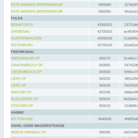
ESTE INNERES SPERRWERK AP
5950082
227b83f7
ESTE INNERES SPERRWERK BP
5950081
5fea1a12
FULDA
BONAFORTH
42900201
23721dfd
GREBENAU
42700202
acd63934
GUNTERSHAUSEN
42900100
213a585d
ROTENBURG
42700100
d1ba62a4
FINOWKANAL
EBERSWALDE OP
693170
3cd46cc7
GRAFENBRÜCK OP
693050
547422fb
LEESENBRÜCK OP
693030
f099ce74
LIEPE OP
693230
6f81b35f
LIEPE UP
693240
79d783d3
RAGÖSE OP
693190
b6bbe4f8
RUHLSDORF OP
693010
6629a4ca
STECHER OP
693210
516fbf8c
HAMME
RITTERHUDE
4940030
f49855d8
HAVEL-ODER-WASSERSTRASSE
BERLIN-SPANDAU OP
580300
e607a4b6