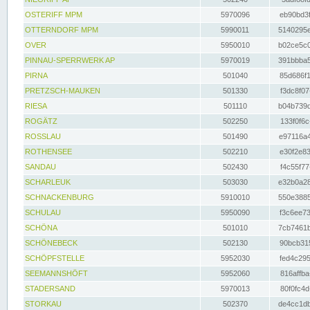
OSTERIFF MPM
5970096
eb90bd3f
OTTERNDORF MPM
5990011
5140295e
OVER
5950010
b02ce5c0
PINNAU-SPERRWERK AP
5970019
391bbba5
PIRNA
501040
85d686f1
PRETZSCH-MAUKEN
501330
f3dc8f07
RIESA
501110
b04b739d
ROGÄTZ
502250
133f0f6c
ROSSLAU
501490
e97116a4
ROTHENSEE
502210
e30f2e83
SANDAU
502430
f4c55f77
SCHARLEUK
503030
e32b0a28
SCHNACKENBURG
5910010
550e3885
SCHULAU
5950090
f3c6ee73
SCHÖNA
501010
7cb7461b
SCHÖNEBECK
502130
90bcb315
SCHÖPFSTELLE
5952030
fed4c295
SEEMANNSHÖFT
5952060
816affba
STADERSAND
5970013
80f0fc4d
STORKAU
502370
de4cc1db