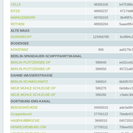
CELLE
48300105
b475386c
EITZE
48900237
47174d8f
MARKLENDORF
48700103
8b4f9f7c
RETHEM
48900204
5aaed954
ALTE MAAS
DORDRECHT
123456785
6c6f84c2
BODENSEE
KONSTANZ
906
aa9179c1
BERLIN-SPANDAUER-SCHIFFFAHRTSKANAL
BERLIN-PLÖTZENSEE OP
586640
ee52ce62
BERLIN-PLÖTZENSEE UP
586650
45721a68
DAHME-WASSERSTRASSE
BERLIN-SCHMÖCKWITZ
586810
6b595707
NEUE MÜHLE SCHLEUSE OP
586270
0e0dbcc9
NEUE MÜHLE SCHLEUSE UP
586280
c9a6c3bf
DORTMUND-EMS-KANAL
BERGESHÖVEDE
34000010
ade3a084
Groppenbruch
27700122
7bbdb421
HASEHUBBRÜCKE
3690010
04572010
HENRICHENBURG OW
27700111
70bee932