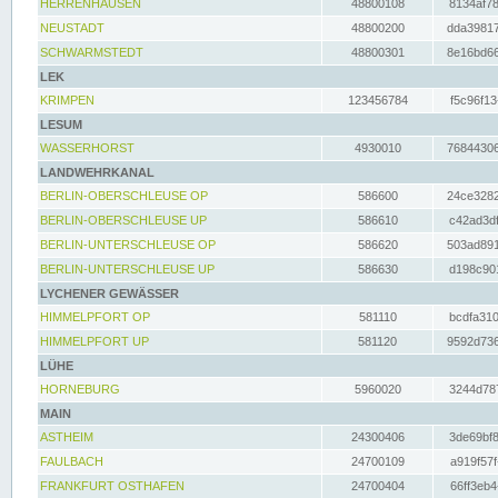
HERRENHAUSEN
48800108
8134af78
NEUSTADT
48800200
dda39817
SCHWARMSTEDT
48800301
8e16bd66
LEK
KRIMPEN
123456784
f5c96f13
LESUM
WASSERHORST
4930010
76844306
LANDWEHRKANAL
BERLIN-OBERSCHLEUSE OP
586600
24ce3282
BERLIN-OBERSCHLEUSE UP
586610
c42ad3df
BERLIN-UNTERSCHLEUSE OP
586620
503ad891
BERLIN-UNTERSCHLEUSE UP
586630
d198c901
LYCHENER GEWÄSSER
HIMMELPFORT OP
581110
bcdfa310
HIMMELPFORT UP
581120
9592d736
LÜHE
HORNEBURG
5960020
3244d787
MAIN
ASTHEIM
24300406
3de69bf8
FAULBACH
24700109
a919f57f
FRANKFURT OSTHAFEN
24700404
66ff3eb4