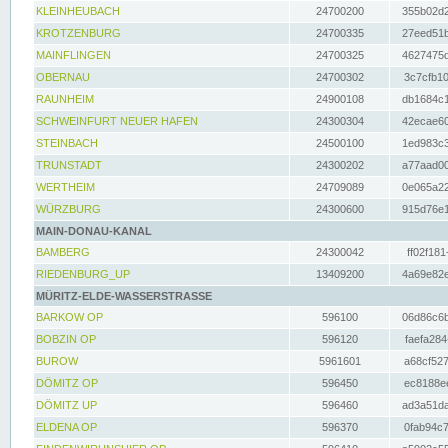
KLEINHEUBACH
24700200
355b02d2
KROTZENBURG
24700335
27eed51b
MAINFLINGEN
24700325
4627475d
OBERNAU
24700302
3c7cfb10
RAUNHEIM
24900108
db1684c1
SCHWEINFURT NEUER HAFEN
24300304
42ecae60
STEINBACH
24500100
1ed983c3
TRUNSTADT
24300202
a77aad00
WERTHEIM
24709089
0e065a22
WÜRZBURG
24300600
915d76e1
MAIN-DONAU-KANAL
BAMBERG
24300042
ff02f181
RIEDENBURG_UP
13409200
4a69e82e
MÜRITZ-ELDE-WASSERSTRASSE
BARKOW OP
596100
06d86c6b
BOBZIN OP
596120
faefa284
BUROW
5961601
a68cf527
DÖMITZ OP
596450
ec8188ee
DÖMITZ UP
596460
ad3a51da
ELDENA OP
596370
0fab94c7