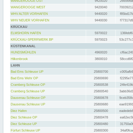
WANGEROOGE OST
9420020
26656fda
WANGEROOGE WEST
9420040
70039212
WHV ALTER VORHAFEN
9440020
f85bd17b
WHV NEUER VORHAFEN
9440030
f77317d9
KRÜCKAU
ELMSHORN HAFEN
5970022
136febf6
KRÜCKAU-SPERRWERK BP
5970023
53c277c3
KÜSTENKANAL
HUNDSMÜHLEN
4960020
cf6ac249
Hilkenbrook
3800010
58ccd6f0
LAHN
Bad Ems Schleuse UP
25800700
c005afb9
Bad Ems Wehr OP
25800690
f2295e77
Cramberg Schleuse OP
25800538
24fe419b
Cramberg Schleuse UP
25800540
3abb36d1
Dausenau Schleuse OP
25800678
9ceb358c
Dausenau Schleuse UP
25800680
eae91991
Diez Hafen
25800500
eadedeb6
Diez Schleuse OP
25800478
ea62ec5f
Diez Schleuse UP
25800480
31750a0f
Fürfurt Schleuse UP
25800300
34af0fca