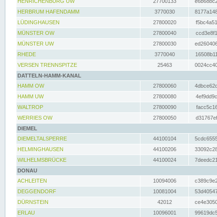
HENRICHENBURG UW
27700133
e6b68bc2
HERBRUM HAFENDAMM
3770030
8177a148
LÜDINGHAUSEN
27800020
f5bc4a51
MÜNSTER OW
27800040
ccd3e8f1
MÜNSTER UW
27800030
ed260406
RHEDE
3770040
16508b11
VERSEN TRENNSPITZE
25463
0024cc40
DATTELN-HAMM-KANAL
HAMM OW
27800060
4dbce62d
HAMM UW
27800080
4ef9dd9c
WALTROP
27800090
facc5c16
WERRIES OW
27800050
d31767ef
DIEMEL
DIEMELTALSPERRE
44100104
5cdc6555
HELMINGHAUSEN
44100206
33092c28
WILHELMSBRÜCKE
44100024
7deedc21
DONAU
ACHLEITEN
10094006
c389c9e2
DEGGENDORF
10081004
53d40547
DÜRNSTEIN
42012
ce4e3050
ERLAU
10096001
99619dc5