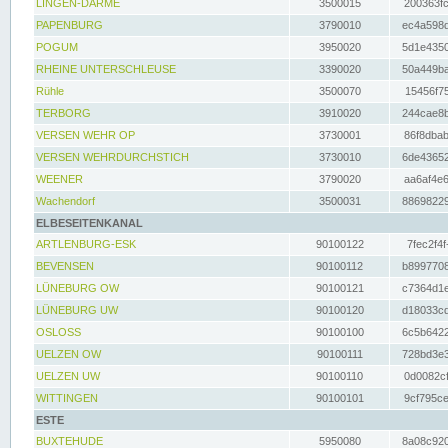
LINGEN-DARME
3500015
200363fc
PAPENBURG
3790010
ec4a598d
POGUM
3950020
5d1e4350
RHEINE UNTERSCHLEUSE
3390020
50a449ba
Rühle
3500070
15456f75
TERBORG
3910020
244cae8b
VERSEN WEHR OP
3730001
86f8dbab
VERSEN WEHRDURCHSTICH
3730010
6de43652
WEENER
3790020
aa6af4e6
Wachendorf
3500031
88698229
ELBESEITENKANAL
ARTLENBURG-ESK
90100122
7fec2f4f
BEVENSEN
90100112
b8997708
LÜNEBURG OW
90100121
c7364d1e
LÜNEBURG UW
90100120
d18033cd
OSLOSS
90100100
6c5b6422
UELZEN OW
90100111
728bd3e3
UELZEN UW
90100110
0d0082cf
WITTINGEN
90100101
9cf795ce
ESTE
BUXTEHUDE
5950080
8a08c920