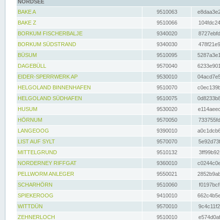
NORDSEE
BAKE A
9510063
e8daa3e2
BAKE Z
9510066
104fdc24
BORKUM FISCHERBALJE
9340020
8727ebfd
BORKUM SÜDSTRAND
9340030
478f21e9
BÜSUM
9510095
5287a3e1
DAGEBÜLL
9570040
6233e901
EIDER-SPERRWERK AP
9530010
04acd7e5
HELGOLAND BINNENHAFEN
9510070
c0ec139b
HELGOLAND SÜDHAFEN
9510075
0d8233b8
HUSUM
9530020
e114aeec
HÖRNUM
9570050
733755fd
LANGEOOG
9390010
a0c1dcb6
LIST AUF SYLT
9570070
5e92d73f
MITTELGRUND
9510132
3ff99b92
NORDERNEY RIFFGAT
9360010
c0244c0e
PELLWORM ANLEGER
9550021
2852b9ab
SCHARHÖRN
9510060
f0197bcf
SPIEKEROOG
9410010
662c4b5e
WITTDÜN
9570010
9c4c11f2
ZEHNERLOCH
9510010
e574d0af