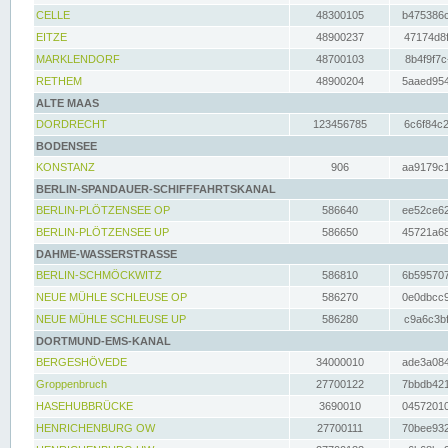
CELLE
48300105
b475386c
EITZE
48900237
47174d8f
MARKLENDORF
48700103
8b4f9f7c
RETHEM
48900204
5aaed954
ALTE MAAS
DORDRECHT
123456785
6c6f84c2
BODENSEE
KONSTANZ
906
aa9179c1
BERLIN-SPANDAUER-SCHIFFFAHRTSKANAL
BERLIN-PLÖTZENSEE OP
586640
ee52ce62
BERLIN-PLÖTZENSEE UP
586650
45721a68
DAHME-WASSERSTRASSE
BERLIN-SCHMÖCKWITZ
586810
6b595707
NEUE MÜHLE SCHLEUSE OP
586270
0e0dbcc9
NEUE MÜHLE SCHLEUSE UP
586280
c9a6c3bf
DORTMUND-EMS-KANAL
BERGESHÖVEDE
34000010
ade3a084
Groppenbruch
27700122
7bbdb421
HASEHUBBRÜCKE
3690010
04572010
HENRICHENBURG OW
27700111
70bee932