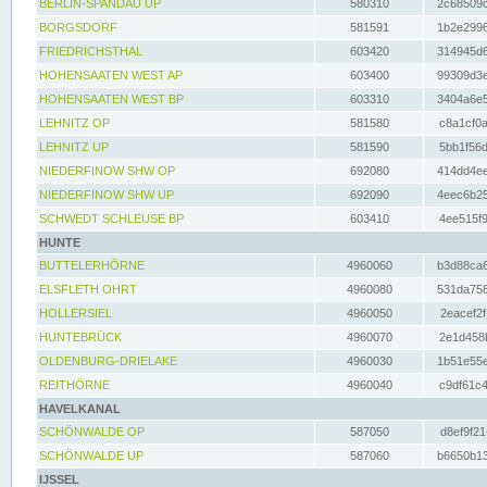
BERLIN-SPANDAU UP
580310
2c68509c
BORGSDORF
581591
1b2e2996
FRIEDRICHSTHAL
603420
314945d6
HOHENSAATEN WEST AP
603400
99309d3e
HOHENSAATEN WEST BP
603310
3404a6e5
LEHNITZ OP
581580
c8a1cf0a
LEHNITZ UP
581590
5bb1f56d
NIEDERFINOW SHW OP
692080
414dd4ee
NIEDERFINOW SHW UP
692090
4eec6b25
SCHWEDT SCHLEUSE BP
603410
4ee515f9
HUNTE
BUTTELERHÖRNE
4960060
b3d88ca6
ELSFLETH OHRT
4960080
531da758
HOLLERSIEL
4960050
2eacef2f
HUNTEBRÜCK
4960070
2e1d458b
OLDENBURG-DRIELAKE
4960030
1b51e55e
REITHÖRNE
4960040
c9df61c4
HAVELKANAL
SCHÖNWALDE OP
587050
d8ef9f21
SCHÖNWALDE UP
587060
b6650b13
IJSSEL