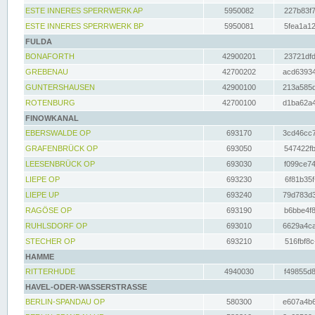
ESTE INNERES SPERRWERK AP
5950082
227b83f7
ESTE INNERES SPERRWERK BP
5950081
5fea1a12
FULDA
BONAFORTH
42900201
23721dfd
GREBENAU
42700202
acd63934
GUNTERSHAUSEN
42900100
213a585d
ROTENBURG
42700100
d1ba62a4
FINOWKANAL
EBERSWALDE OP
693170
3cd46cc7
GRAFENBRÜCK OP
693050
547422fb
LEESENBRÜCK OP
693030
f099ce74
LIEPE OP
693230
6f81b35f
LIEPE UP
693240
79d783d3
RAGÖSE OP
693190
b6bbe4f8
RUHLSDORF OP
693010
6629a4ca
STECHER OP
693210
516fbf8c
HAMME
RITTERHUDE
4940030
f49855d8
HAVEL-ODER-WASSERSTRASSE
BERLIN-SPANDAU OP
580300
e607a4b6