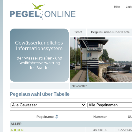
Hilfe
Link
Start
Pegelauswahl über Karte
Newsletter
Pegelauswahl über Tabelle
Pegelname
Nummer
UU
ALLER
AHLDEN
48900102
522286e2