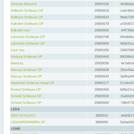
Giessen Klärwerk
25800100
4b386a6a
Hollerich Schleuse OP
25800618
cedc9b0c
Hollerich Schleuse UP
25800620
9beb7290
Kalkofen Schleuse OP
25800578
a7034573
Kalkofen neu
25800600
64f735fd
Lahnstein Schleuse OP
25800798
664d68ea
Lahnstein Schleuse UP
25800800
6b6b31e2
Leun neu
25800200
32807065
Limburg Schleuse UP
25800440
89038b42
Marburg
25830056
4e7a6cfa
Nassau Schleuse OP
25800638
29cb44a2
Nassau Schleuse UP
25800640
3a90a346
Niederbiel Schleuse Kanal OP
25800177
57c8e437
Runkel Schleuse UP
25800400
b85b17cc
Scheidt Schleuse OP
25800558
15a50d2b
Scheidt Schleuse UP
25800560
7dfe4776
LEDA
DREYSCHLOOT
3880010
d4df3617
LEDASPERRWERK UP
3880050
5e6ae93a
LEINE