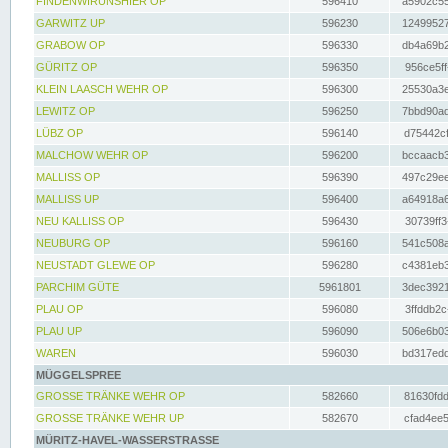
FINDENWIRUNSHIER OP
596410
a5902c55
GARWITZ UP
596230
12499527
GRABOW OP
596330
db4a69b2
GÜRITZ OP
596350
956ce5ff
KLEIN LAASCH WEHR OP
596300
25530a3e
LEWITZ OP
596250
7bbd90ad
LÜBZ OP
596140
d75442cf
MALCHOW WEHR OP
596200
bccaacb3
MALLISS OP
596390
497c29ee
MALLISS UP
596400
a64918a6
NEU KALLISS OP
596430
30739ff3
NEUBURG OP
596160
541c508a
NEUSTADT GLEWE OP
596280
c4381eb3
PARCHIM GÜTE
5961801
3dec3921
PLAU OP
596080
3ffddb2c
PLAU UP
596090
506e6b03
WAREN
596030
bd317edd
MÜGGELSPREE
GROSSE TRÄNKE WEHR OP
582660
81630fdd
GROSSE TRÄNKE WEHR UP
582670
cfad4ee5
MÜRITZ-HAVEL-WASSERSTRASSE