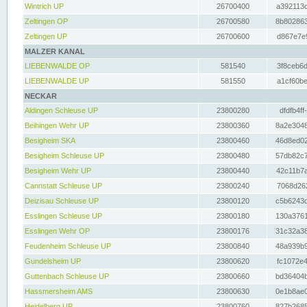
Wintrich UP
26700400
a392113c
Zeltingen OP
26700580
8b802863
Zeltingen UP
26700600
d867e7e9
MALZER KANAL
LIEBENWALDE OP
581540
3f8ceb6d
LIEBENWALDE UP
581550
a1cf60be
NECKAR
Aldingen Schleuse UP
23800280
dfdfb4ff
Beihingen Wehr UP
23800360
8a2e3048
Besigheim SKA
23800460
46d8ed02
Besigheim Schleuse UP
23800480
57db82c7
Besigheim Wehr UP
23800440
42c11b7a
Cannstatt Schleuse UP
23800240
7068d262
Deizisau Schleuse UP
23800120
c5b6243d
Esslingen Schleuse UP
23800180
130a3761
Esslingen Wehr OP
23800176
31c32a38
Feudenheim Schleuse UP
23800840
48a939b9
Gundelsheim UP
23800620
fc1072e4
Guttenbach Schleuse UP
23800660
bd36404b
Hassmersheim AMS
23800630
0e1b8ae0
Heidelberg UP
23800760
827b2685