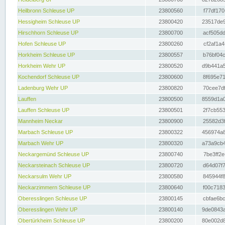
Heilbronn Schleuse UP
23800560
f77df170
Hessigheim Schleuse UP
23800420
23517de9
Hirschhorn Schleuse UP
23800700
acf505dd
Hofen Schleuse UP
23800260
cf2af1a4
Horkheim Schleuse UP
23800557
b76bf04c
Horkheim Wehr UP
23800520
d9b441a5
Kochendorf Schleuse UP
23800600
8f695e71
Ladenburg Wehr UP
23800820
70cee7df
Lauffen
23800500
8559d1a0
Lauffen Schleuse UP
23800501
2f7cb553
Mannheim Neckar
23800900
25582d3f
Marbach Schleuse UP
23800322
456974a8
Marbach Wehr UP
23800320
a73a9cb4
Neckargemünd Schleuse UP
23800740
7be3ff2e
Neckarsteinach Schleuse UP
23800720
d64d07f7
Neckarsulm Wehr UP
23800580
845944f8
Neckarzimmern Schleuse UP
23800640
f00c7183
Oberesslingen Schleuse UP
23800145
cbfae6bc
Oberesslingen Wehr UP
23800140
9de0843a
Obertürkheim Schleuse UP
23800200
80e002d8