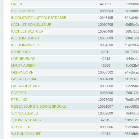
GREIN
420091
f3bf0b0b
HOFKIRCHEN
10088003
616dd98e
INGOLSTADT LUITPOLDSTRASSE
10046105
824a046b
KACHLET SCHLEUSE UP
10090708
0fd56e0a
KACHLET WEHR UP
10090408
560cf185
KELHEIM DONAU
10053009
296fc6d4
KELHEIMWINZER
10054500
c9409937
KIENSTOCK
42011
56178f74
KORNEUBURG
42013
ff44be4a
MAUTHAUSEN
42009
6b002fef
OBERNDORF
10056302
e476bcad
PASSAU DONAU
10091008
9f12c405
PASSAU ILZSTADT
10092000
33ceb441
PFATTER
10068006
f768173a
PFELLING
10078000
7fe63a95
REGENSBURG EISERNE BRÜCKE
10061007
eebd633a
SCHWABELWEIS
10062000
7644f1d7
THEBNERSTRASSL
42015
f7b5c3d3
VILSHOFEN
10089006
e6d68ab7
WILDUNGSMAUER
42014
35846b8b