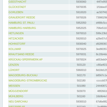
GEESTHACHT
5930060
44f7e955
GLÜCKSTADT
5970035
1f1bbed7
GORLEBEN
5910020
ac507f42
GRAUERORT REEDE
5970026
7398029b
HAMBURG ST. PAULI
5952050
d488c5cc
HAMBURG-HARBURG
5952025
706e5110
HETLINGEN
5970010
599c23b1
HITZACKER
5920010
a26e57c9
HOHNSTORF
5930040
d9289367
KOLLMAR
5970025
3ed90357
KRAUTSAND REEDE
5970031
8c20b4dc
KRÜCKAU-SPERRWERK AP
5970024
a653eb04
LENZEN
503120
c80a4f21
LÜHORT
5960010
8d18d129
MAGDEBURG-BUCKAU
502170
b8567c1e
MAGDEBURG-STROMBRÜCKE
502180
ccccb57f
MEISSEN
501080
24440872
MÜGGENDORF
503070
48f2661f
MÜHLBERG
501160
16b9b4e7
NEU DARCHAU
5930010
67d6e882
NIEGRIPP AP
502240
3adf88fd