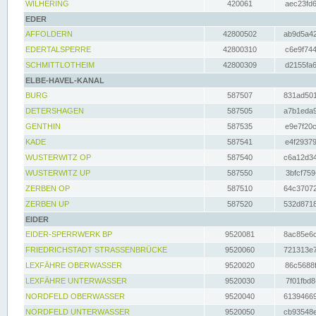
WILHERING
420061
aec23fd6
EDER
AFFOLDERN
42800502
ab9d5a42
EDERTALSPERRE
42800310
c6e9f744
SCHMITTLOTHEIM
42800309
d2155fa6
ELBE-HAVEL-KANAL
BURG
587507
831ad501
DETERSHAGEN
587505
a7b1eda9
GENTHIN
587535
e9e7f20c
KADE
587541
e4f29379
WUSTERWITZ OP
587540
c6a12d34
WUSTERWITZ UP
587550
3bfcf759
ZERBEN OP
587510
64c37072
ZERBEN UP
587520
532d8718
EIDER
EIDER-SPERRWERK BP
9520081
8ac85e6c
FRIEDRICHSTADT STRASSENBRÜCKE
9520060
721313e7
LEXFÄHRE OBERWASSER
9520020
86c5688f
LEXFÄHRE UNTERWASSER
9520030
7f01fbd8
NORDFELD OBERWASSER
9520040
61394669
NORDFELD UNTERWASSER
9520050
cb93548e