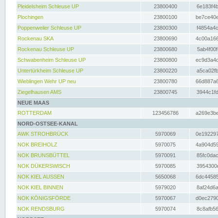
Pleidelsheim Schleuse UP
23800400
6e183f4b
Plochingen
23800100
be7ce40e
Poppenweiler Schleuse UP
23800300
f4854a4c
Rockenau SKA
23800690
4c00a166
Rockenau Schleuse UP
23800680
5ab4f00f
Schwabenheim Schleuse UP
23800800
ec9d3a4d
Untertürkheim Schleuse UP
23800220
a5ca02fb
Wieblingen Wehr UP neu
23800780
66d887a6
Ziegelhausen AMS
23800745
3944c1fd
NEUE MAAS
ROTTERDAM
123456786
a269e3be
NORD-OSTSEE-KANAL
AWK STROHBRÜCK
5970069
0e192297
NOK BREIHOLZ
5970075
4a904d59
NOK BRUNSBÜTTEL
5970091
85fc0dac
NOK DÜKERSWISCH
5970085
3954300d
NOK KIEL AUSSEN
5650068
6dc44585
NOK KIEL BINNEN
5979020
8af24d6a
NOK KÖNIGSFÖRDE
5970067
d0ec2790
NOK RENDSBURG
5970074
8c8afb56