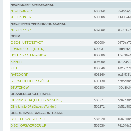
NEUHAUSER SPEISEKANAL
NEUHAUS OP
585850
963bdc26
NEUHAUS UP
585860
bf48cefd
NIEGRIPPER VERBINDUNGSKANAL
NIEGRIPP BP
587500
e506460f
ODER
EISENHÜTTENSTADT
603000
8675aa70
FRANKFURT1 (ODER)
603031
bffdf7f2
HOHENSAATEN-FINOW
603080
f7a639a4
KIENITZ
603050
6298a8f9
KIETZ
603040
16258271
RATZDORF
603140
ca3f535b
SCHWEDT-ODERBRÜCKE
603130
e28babaa
STÜTZKOW
603100
30bff0df
ORANIENBURGER HAVEL
OHV KM 3.014 (HOCHSPANNUNG)
580271
eea7e3dc
OHv km 1.467 (Blaues Wunder)
580272
8b51c505
OBERE HAVEL-WASSERSTRASSE
BISCHOFSWERDER OP
581520
16a780aa
BISCHOFSWERDER UP
581530
74134dc6