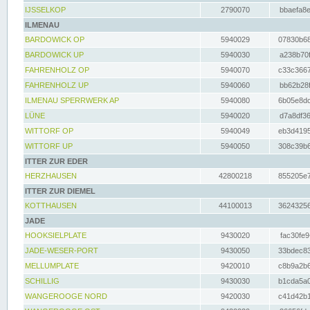
IJSSELKOP
2790070
bbaefa8e
ILMENAU
BARDOWICK OP
5940029
07830b68
BARDOWICK UP
5940030
a238b70f
FAHRENHOLZ OP
5940070
c33c3667
FAHRENHOLZ UP
5940060
bb62b28f
ILMENAU SPERRWERK AP
5940080
6b05e8dc
LÜNE
5940020
d7a8df36
WITTORF OP
5940049
eb3d4195
WITTORF UP
5940050
308c39b6
ITTER ZUR EDER
HERZHAUSEN
42800218
855205e7
ITTER ZUR DIEMEL
KOTTHAUSEN
44100013
36243256
JADE
HOOKSIELPLATE
9430020
fac30fe9
JADE-WESER-PORT
9430050
33bdec83
MELLUMPLATE
9420010
c8b9a2b6
SCHILLIG
9430030
b1cda5a0
WANGEROOGE NORD
9420030
c41d42b1