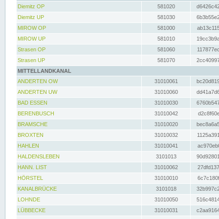
Diemitz OP
581020
d6426c42
Diemitz UP
581030
6b3b55e2
MIROW OP
581000
ab13c115
MIROW UP
581010
19cc3b9a
Strasen OP
581060
117877ec
Strasen UP
581070
2cc40997
MITTELLANDKANAL
ANDERTEN OW
31010061
bc20d819
ANDERTEN UW
31010060
dd41a7d6
BAD ESSEN
31010030
6760b547
BERENBUSCH
31010042
d2c8f60e
BRAMSCHE
31010020
bec8a6a5
BROXTEN
31010032
1125a391
HAHLEN
31010041
ac970eb0
HALDENSLEBEN
3101013
90d92801
HANN. LIST
31010062
27dfd137
HÖRSTEL
31010010
6c7c180f
KANALBRÜCKE
3101018
32b997c2
LOHNDE
31010050
516c4814
LÜBBECKE
31010031
c2aa9164