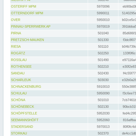
OSTERIFF MPM
5970096
eb90bd3f
OTTERNDORF MPM
5990011
5140295e
OVER
5950010
b02ce5c0
PINNAU-SPERRWERK AP
5970019
391bbba5
PIRNA
501040
85d686f1
PRETZSCH-MAUKEN
501330
f3dc8f07
RIESA
501110
b04b739d
ROGÄTZ
502250
133f0f6c
ROSSLAU
501490
e97116a4
ROTHENSEE
502210
e30f2e83
SANDAU
502430
f4c55f77
SCHARLEUK
503030
e32b0a28
SCHNACKENBURG
5910010
550e3885
SCHULAU
5950090
f3c6ee73
SCHÖNA
501010
7cb7461b
SCHÖNEBECK
502130
90bcb315
SCHÖPFSTELLE
5952030
fed4c295
SEEMANNSHÖFT
5952060
816affba
STADERSAND
5970013
80f0fc4d
STORKAU
502370
de4cc1db