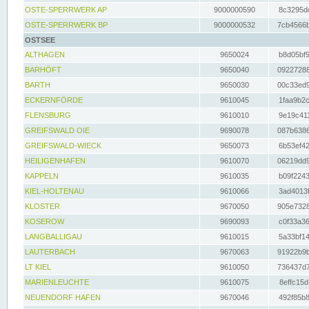
OSTE-SPERRWERK AP
9000000590
8c3295dc
OSTE-SPERRWERK BP
9000000532
7cb4566b
OSTSEE
ALTHAGEN
9650024
b8d05bf9
BARHÖFT
9650040
09227288
BARTH
9650030
00c33ed9
ECKERNFÖRDE
9610045
1faa9b2c
FLENSBURG
9610010
9e19c411
GREIFSWALD OIE
9690078
087b6386
GREIFSWALD-WIECK
9650073
6b53ef42
HEILIGENHAFEN
9610070
06219dd9
KAPPELN
9610035
b09f2243
KIEL-HOLTENAU
9610066
3ad4013f
KLOSTER
9670050
905e7328
KOSEROW
9690093
c0f33a36
LANGBALLIGAU
9610015
5a33bf14
LAUTERBACH
9670063
91922b9b
LT KIEL
9610050
736437d7
MARIENLEUCHTE
9610075
8effc15d
NEUENDORF HAFEN
9670046
492f85b8