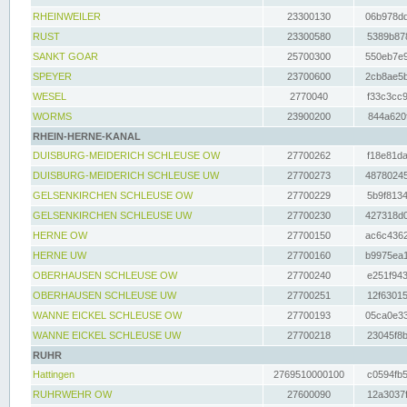
RHEINWEILER
23300130
06b978dd
RUST
23300580
5389b878
SANKT GOAR
25700300
550eb7e9
SPEYER
23700600
2cb8ae5b
WESEL
2770040
f33c3cc9
WORMS
23900200
844a620f
RHEIN-HERNE-KANAL
DUISBURG-MEIDERICH SCHLEUSE OW
27700262
f18e81da
DUISBURG-MEIDERICH SCHLEUSE UW
27700273
48780245
GELSENKIRCHEN SCHLEUSE OW
27700229
5b9f8134
GELSENKIRCHEN SCHLEUSE UW
27700230
427318d0
HERNE OW
27700150
ac6c4362
HERNE UW
27700160
b9975ea1
OBERHAUSEN SCHLEUSE OW
27700240
e251f943
OBERHAUSEN SCHLEUSE UW
27700251
12f63015
WANNE EICKEL SCHLEUSE OW
27700193
05ca0e33
WANNE EICKEL SCHLEUSE UW
27700218
23045f8b
RUHR
Hattingen
2769510000100
c0594fb5
RUHRWEHR OW
27600090
12a3037f