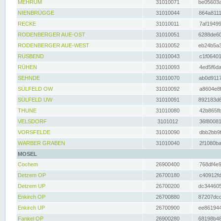
MEHRUM
31010071
be05603a
NIENBRÜGGE
31010044
864a8111
RECKE
31010011
7af19499
RODENBERGER AUE-OST
31010051
6288de60
RODENBERGER AUE-WEST
31010052
eb24b5a3
RUSBEND
31010043
c1f06401
RÜHEN
31010093
4ed5f6da
SEHNDE
31010070
ab0d9117
SÜLFELD OW
31010092
a8604e8f
SÜLFELD UW
31010091
892183d6
THUNE
31010080
42b865fb
VELSDORF
3101012
36f80081
VORSFELDE
31010090
dbb2bb9f
WARBER GRABEN
31010040
2f1080ba
MOSEL
Cochem
26900400
768df4e9
Detzem OP
26700180
c40912fd
Detzem UP
26700200
dc344605
Enkirch OP
26700880
87207dcd
Enkirch UP
26700900
ee861944
Fankel OP
26900280
68198b48