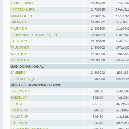
KLEINHEUBACH
24700200
355b02d2
KROTZENBURG
24700335
27eed51b
MAINFLINGEN
24700325
4627475d
OBERNAU
24700302
3c7cfb10
RAUNHEIM
24900108
db1684c1
SCHWEINFURT NEUER HAFEN
24300304
42ecae60
STEINBACH
24500100
1ed983c3
TRUNSTADT
24300202
a77aad00
WERTHEIM
24709089
0e065a22
WÜRZBURG
24300600
915d76e1
MAIN-DONAU-KANAL
BAMBERG
24300042
ff02f181
RIEDENBURG_UP
13409200
4a69e82e
MÜRITZ-ELDE-WASSERSTRASSE
BARKOW OP
596100
06d86c6b
BOBZIN OP
596120
faefa284
BUROW
5961601
a68cf527
DÖMITZ OP
596450
ec8188ee
DÖMITZ UP
596460
ad3a51da
ELDENA OP
596370
0fab94c7