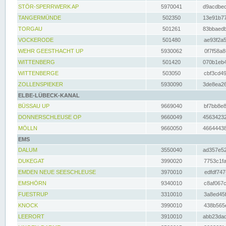
STÖR-SPERRWERK AP
5970041
d9acdbec
TANGERMÜNDE
502350
13e91b77
TORGAU
501261
83bbaedb
VOCKERODE
501480
ae93f2a5
WEHR GEESTHACHT UP
5930062
0f7f58a8
WITTENBERG
501420
070b1eb4
WITTENBERGE
503050
cbf3cd49
ZOLLENSPIEKER
5930090
3de8ea26
ELBE-LÜBECK-KANAL
BÜSSAU UP
9669040
bf7bb8e8
DONNERSCHLEUSE OP
9660049
45634232
MÖLLN
9660050
46644438
EMS
DALUM
3550040
ad357e52
DUKEGAT
3990020
7753c1fa
EMDEN NEUE SEESCHLEUSE
3970010
edfdf747
EMSHÖRN
9340010
c8af067c
FUESTRUP
3310010
3a8ed45f
KNOCK
3990010
438b565e
LEERORT
3910010
abb23dad