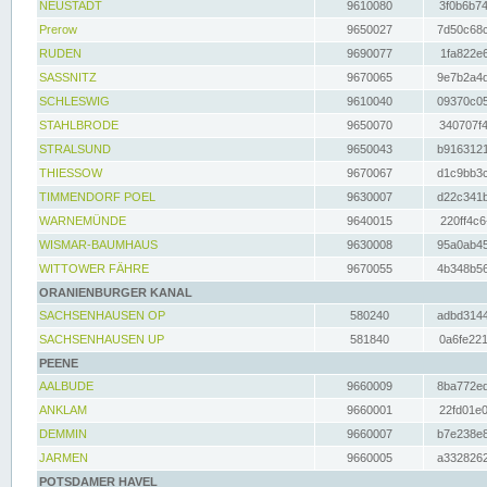
NEUSTADT
9610080
3f0b6b74
Prerow
9650027
7d50c68c
RUDEN
9690077
1fa822e6
SASSNITZ
9670065
9e7b2a4d
SCHLESWIG
9610040
09370c05
STAHLBRODE
9650070
340707f4
STRALSUND
9650043
b9163121
THIESSOW
9670067
d1c9bb3c
TIMMENDORF POEL
9630007
d22c341b
WARNEMÜNDE
9640015
220ff4c6
WISMAR-BAUMHAUS
9630008
95a0ab45
WITTOWER FÄHRE
9670055
4b348b56
ORANIENBURGER KANAL
SACHSENHAUSEN OP
580240
adbd3144
SACHSENHAUSEN UP
581840
0a6fe221
PEENE
AALBUDE
9660009
8ba772ed
ANKLAM
9660001
22fd01e0
DEMMIN
9660007
b7e238e8
JARMEN
9660005
a3328262
POTSDAMER HAVEL