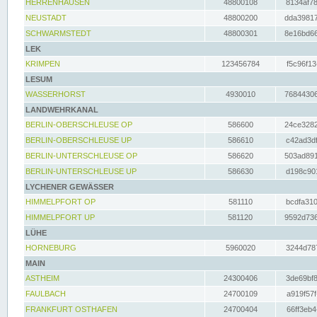
HERRENHAUSEN
48800108
8134af78
NEUSTADT
48800200
dda39817
SCHWARMSTEDT
48800301
8e16bd66
LEK
KRIMPEN
123456784
f5c96f13
LESUM
WASSERHORST
4930010
76844306
LANDWEHRKANAL
BERLIN-OBERSCHLEUSE OP
586600
24ce3282
BERLIN-OBERSCHLEUSE UP
586610
c42ad3df
BERLIN-UNTERSCHLEUSE OP
586620
503ad891
BERLIN-UNTERSCHLEUSE UP
586630
d198c901
LYCHENER GEWÄSSER
HIMMELPFORT OP
581110
bcdfa310
HIMMELPFORT UP
581120
9592d736
LÜHE
HORNEBURG
5960020
3244d787
MAIN
ASTHEIM
24300406
3de69bf8
FAULBACH
24700109
a919f57f
FRANKFURT OSTHAFEN
24700404
66ff3eb4