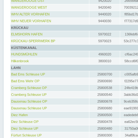
WANGEROOGE OST
9420020
26656fda
WANGEROOGE WEST
9420040
70039212
WHV ALTER VORHAFEN
9440020
f85bd17b
WHV NEUER VORHAFEN
9440030
f77317d9
KRÜCKAU
ELMSHORN HAFEN
5970022
136febf6
KRÜCKAU-SPERRWERK BP
5970023
53c277c3
KÜSTENKANAL
HUNDSMÜHLEN
4960020
cf6ac249
Hilkenbrook
3800010
58ccd6f0
LAHN
Bad Ems Schleuse UP
25800700
c005afb9
Bad Ems Wehr OP
25800690
f2295e77
Cramberg Schleuse OP
25800538
24fe419b
Cramberg Schleuse UP
25800540
3abb36d1
Dausenau Schleuse OP
25800678
9ceb358c
Dausenau Schleuse UP
25800680
eae91991
Diez Hafen
25800500
eadedeb6
Diez Schleuse OP
25800478
ea62ec5f
Diez Schleuse UP
25800480
31750a0f
Fürfurt Schleuse UP
25800300
34af0fca