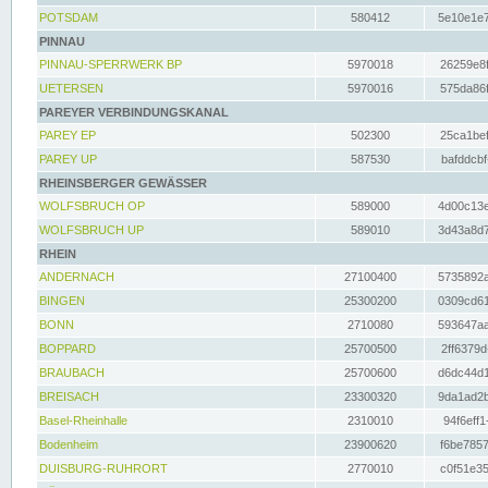
POTSDAM
580412
5e10e1e7
PINNAU
PINNAU-SPERRWERK BP
5970018
26259e8f
UETERSEN
5970016
575da86f
PAREYER VERBINDUNGSKANAL
PAREY EP
502300
25ca1bef
PAREY UP
587530
bafddcbf
RHEINSBERGER GEWÄSSER
WOLFSBRUCH OP
589000
4d00c13e
WOLFSBRUCH UP
589010
3d43a8d7
RHEIN
ANDERNACH
27100400
5735892a
BINGEN
25300200
0309cd61
BONN
2710080
593647aa
BOPPARD
25700500
2ff6379d
BRAUBACH
25700600
d6dc44d1
BREISACH
23300320
9da1ad2b
Basel-Rheinhalle
2310010
94f6eff1
Bodenheim
23900620
f6be7857
DUISBURG-RUHRORT
2770010
c0f51e35