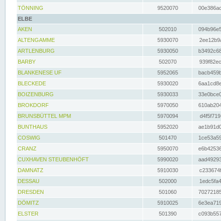
TÖNNING
9520070
00e386ac
ELBE
AKEN
502010
094b96e5
ALTENGAMME
5930070
2ee12b9a
ARTLENBURG
5930050
b3492c68
BARBY
502070
939f82ec
BLANKENESE UF
5952065
bacb459b
BLECKEDE
5930020
6aa1cd8e
BOIZENBURG
5930033
33e0bce0
BROKDORF
5970050
610ab204
BRUNSBÜTTEL MPM
5970094
d4f5f719
BUNTHAUS
5952020
ae1b91d0
COSWIG
501470
1ce53a59
CRANZ
5950070
e6b42536
CUXHAVEN STEUBENHÖFT
5990020
aad49293
DAMNATZ
5910030
c233674f
DESSAU
502000
1edc5fa4
DRESDEN
501060
70272185
DÖMITZ
5910025
6e3ea719
ELSTER
501390
c093b557