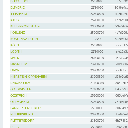
DÜSSELDORF
2750010
8f7e5f92
EMMERICH
2790020
9598e4cb
IFFEZHEIM
23500600
b02be240
KAUB
25700100
1d26e504
KEHL-KRONENHOF
23300900
23af9b02
KOBLENZ
25900700
4c7d796a
KONSTANZ-RHEIN
3329
e020e651
KÖLN
2730010
a6ee8177
LOBITH
2790050
efe13a3d
MAINZ
25100100
a37a9aa3
MANNHEIM
23700700
57090802
MAXAU
23700200
b6c6d5c8
NIERSTEIN-OPPENHEIM
23900600
d28e7ed1
Neuwied Stadt
27100370
dc407f1e
OBERWINTER
27100700
b45359df
OESTRICH
25100300
665be0fe
OTTENHEIM
23300800
787e5d63
PANNERDENSE KOP
2790060
3046493f
PHILIPPSBURG
23700500
88e972e1
PLITTERSDORF
23500700
6b774802
REES
2790010
2f025389