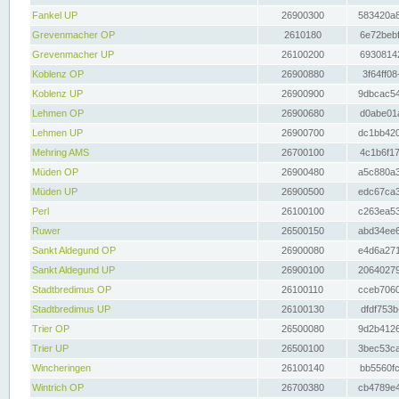
Fankel UP
26900300
583420a8
Grevenmacher OP
2610180
6e72bebf
Grevenmacher UP
26100200
69308142
Koblenz OP
26900880
3f64ff08
Koblenz UP
26900900
9dbcac54
Lehmen OP
26900680
d0abe01a
Lehmen UP
26900700
dc1bb420
Mehring AMS
26700100
4c1b6f17
Müden OP
26900480
a5c880a3
Müden UP
26900500
edc67ca3
Perl
26100100
c263ea53
Ruwer
26500150
abd34ee6
Sankt Aldegund OP
26900080
e4d6a271
Sankt Aldegund UP
26900100
20640279
Stadtbredimus OP
26100110
cceb7060
Stadtbredimus UP
26100130
dfdf753b
Trier OP
26500080
9d2b4126
Trier UP
26500100
3bec53ca
Wincheringen
26100140
bb5560fc
Wintrich OP
26700380
cb4789e4