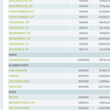
BREDEREICHE OP
580080
308f5979
BREDEREICHE UP
580090
470acd2a
FÜRSTENBERG OP
580060
2c95f83d
FÜRSTENBERG UP
580070
a5830277
VOßWINKEL OP
580000
09b422f7
VOßWINKEL UP
580010
2bcef51a
WESENBERG OP
580020
7909d3f7
WESENBERG UP
580030
da3b5de9
ZEHDENICK OP
580160
a9b8e24c
ZEHDENICK UP
580170
721d7dbf
ORKE
DALWIGKSTHAL
42840453
f0f78cc4
KLEINES HAFF
KARLSHAGEN
9690085
f53bb77f
KARNIN
9690084
da893bbd
UECKERMÜNDE
9690088
c1588dcc
WOLGAST
9650080
b327e35c
OSTE
BELUM
5980060
a9e93be0
BREMERVÖRDE UW
5980010
cf8a3ea2
HECHTHAUSEN
5980030
e5e02890