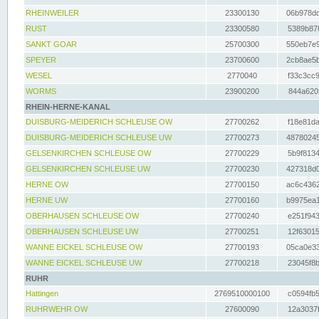
RHEINWEILER
23300130
06b978dd
RUST
23300580
5389b878
SANKT GOAR
25700300
550eb7e9
SPEYER
23700600
2cb8ae5b
WESEL
2770040
f33c3cc9
WORMS
23900200
844a620f
RHEIN-HERNE-KANAL
DUISBURG-MEIDERICH SCHLEUSE OW
27700262
f18e81da
DUISBURG-MEIDERICH SCHLEUSE UW
27700273
48780245
GELSENKIRCHEN SCHLEUSE OW
27700229
5b9f8134
GELSENKIRCHEN SCHLEUSE UW
27700230
427318d0
HERNE OW
27700150
ac6c4362
HERNE UW
27700160
b9975ea1
OBERHAUSEN SCHLEUSE OW
27700240
e251f943
OBERHAUSEN SCHLEUSE UW
27700251
12f63015
WANNE EICKEL SCHLEUSE OW
27700193
05ca0e33
WANNE EICKEL SCHLEUSE UW
27700218
23045f8b
RUHR
Hattingen
2769510000100
c0594fb5
RUHRWEHR OW
27600090
12a3037f