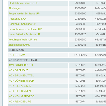
Pleidelsheim Schleuse UP
23800400
6e183f4b
Plochingen
23800100
be7ce40e
Poppenweiler Schleuse UP
23800300
f4854a4c
Rockenau SKA
23800690
4c00a166
Rockenau Schleuse UP
23800680
5ab4f00f
Schwabenheim Schleuse UP
23800800
ec9d3a4d
Untertürkheim Schleuse UP
23800220
a5ca02fb
Wieblingen Wehr UP neu
23800780
66d887a6
Ziegelhausen AMS
23800745
3944c1fd
NEUE MAAS
ROTTERDAM
123456786
a269e3be
NORD-OSTSEE-KANAL
AWK STROHBRÜCK
5970069
0e192297
NOK BREIHOLZ
5970075
4a904d59
NOK BRUNSBÜTTEL
5970091
85fc0dac
NOK DÜKERSWISCH
5970085
3954300d
NOK KIEL AUSSEN
5650068
6dc44585
NOK KIEL BINNEN
5979020
8af24d6a
NOK KÖNIGSFÖRDE
5970067
d0ec2790
NOK RENDSBURG
5970074
8c8afb56