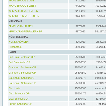
WANGEROOGE OST
9420020
26656fda
WANGEROOGE WEST
9420040
70039212
WHV ALTER VORHAFEN
9440020
f85bd17b
WHV NEUER VORHAFEN
9440030
f77317d9
KRÜCKAU
ELMSHORN HAFEN
5970022
136febf6
KRÜCKAU-SPERRWERK BP
5970023
53c277c3
KÜSTENKANAL
HUNDSMÜHLEN
4960020
cf6ac249
Hilkenbrook
3800010
58ccd6f0
LAHN
Bad Ems Schleuse UP
25800700
c005afb9
Bad Ems Wehr OP
25800690
f2295e77
Cramberg Schleuse OP
25800538
24fe419b
Cramberg Schleuse UP
25800540
3abb36d1
Dausenau Schleuse OP
25800678
9ceb358c
Dausenau Schleuse UP
25800680
eae91991
Diez Hafen
25800500
eadedeb6
Diez Schleuse OP
25800478
ea62ec5f
Diez Schleuse UP
25800480
31750a0f
Fürfurt Schleuse UP
25800300
34af0fca