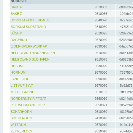
NORDSEE
BAKE A
9510063
e8daa3e2
BAKE Z
9510066
104fdc24
BORKUM FISCHERBALJE
9340020
8727ebfd
BORKUM SÜDSTRAND
9340030
478f21e9
BÜSUM
9510095
5287a3e1
DAGEBÜLL
9570040
6233e901
EIDER-SPERRWERK AP
9530010
04acd7e5
HELGOLAND BINNENHAFEN
9510070
c0ec139b
HELGOLAND SÜDHAFEN
9510075
0d8233b8
HUSUM
9530020
e114aeec
HÖRNUM
9570050
733755fd
LANGEOOG
9390010
a0c1dcb6
LIST AUF SYLT
9570070
5e92d73f
MITTELGRUND
9510132
3ff99b92
NORDERNEY RIFFGAT
9360010
c0244c0e
PELLWORM ANLEGER
9550021
2852b9ab
SCHARHÖRN
9510060
f0197bcf
SPIEKEROOG
9410010
662c4b5e
WITTDÜN
9570010
9c4c11f2
ZEHNERLOCH
9510010
e574d0af