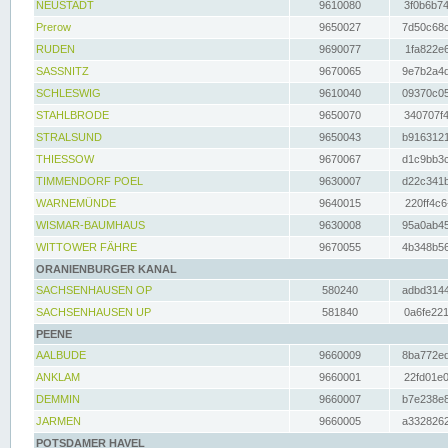
NEUSTADT
9610080
3f0b6b74
Prerow
9650027
7d50c68c
RUDEN
9690077
1fa822e6
SASSNITZ
9670065
9e7b2a4d
SCHLESWIG
9610040
09370c05
STAHLBRODE
9650070
340707f4
STRALSUND
9650043
b9163121
THIESSOW
9670067
d1c9bb3c
TIMMENDORF POEL
9630007
d22c341b
WARNEMÜNDE
9640015
220ff4c6
WISMAR-BAUMHAUS
9630008
95a0ab45
WITTOWER FÄHRE
9670055
4b348b56
ORANIENBURGER KANAL
SACHSENHAUSEN OP
580240
adbd3144
SACHSENHAUSEN UP
581840
0a6fe221
PEENE
AALBUDE
9660009
8ba772ed
ANKLAM
9660001
22fd01e0
DEMMIN
9660007
b7e238e8
JARMEN
9660005
a3328262
POTSDAMER HAVEL