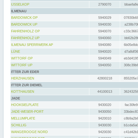
IJSSELKOP
2790070
bbaefa8e
ILMENAU
BARDOWICK OP
5940029
07830b68
BARDOWICK UP
5940030
a238b70f
FAHRENHOLZ OP
5940070
c33c3667
FAHRENHOLZ UP
5940060
bb62b28f
ILMENAU SPERRWERK AP
5940080
6b05e8dc
LÜNE
5940020
d7a8df36
WITTORF OP
5940049
eb3d4195
WITTORF UP
5940050
308c39b6
ITTER ZUR EDER
HERZHAUSEN
42800218
855205e7
ITTER ZUR DIEMEL
KOTTHAUSEN
44100013
36243256
JADE
HOOKSIELPLATE
9430020
fac30fe9
JADE-WESER-PORT
9430050
33bdec83
MELLUMPLATE
9420010
c8b9a2b6
SCHILLIG
9430030
b1cda5a0
WANGEROOGE NORD
9420030
c41d42b1