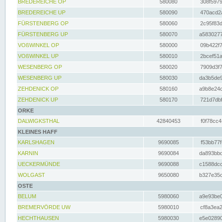
BREDEREICHE OP
580080
308f5979
BREDEREICHE UP
580090
470acd2a
FÜRSTENBERG OP
580060
2c95f83d
FÜRSTENBERG UP
580070
a5830277
VOßWINKEL OP
580000
09b422f7
VOßWINKEL UP
580010
2bcef51a
WESENBERG OP
580020
7909d3f7
WESENBERG UP
580030
da3b5de9
ZEHDENICK OP
580160
a9b8e24c
ZEHDENICK UP
580170
721d7dbf
ORKE
DALWIGKSTHAL
42840453
f0f78cc4
KLEINES HAFF
KARLSHAGEN
9690085
f53bb77f
KARNIN
9690084
da893bbd
UECKERMÜNDE
9690088
c1588dcc
WOLGAST
9650080
b327e35c
OSTE
BELUM
5980060
a9e93be0
BREMERVÖRDE UW
5980010
cf8a3ea2
HECHTHAUSEN
5980030
e5e02890