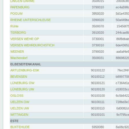
LINGEN-DARME
3500015
200363fc
PAPENBURG
3790010
ec4a598d
POGUM
3950020
5d1e4350
RHEINE UNTERSCHLEUSE
3390020
50a449ba
Rühle
3500070
15456f75
TERBORG
3910020
244cae8b
VERSEN WEHR OP
3730001
86f8dbab
VERSEN WEHRDURCHSTICH
3730010
6de43652
WEENER
3790020
aa6af4e6
Wachendorf
3500031
88698229
ELBESEITENKANAL
ARTLENBURG-ESK
90100122
7fec2f4f
BEVENSEN
90100112
b8997708
LÜNEBURG OW
90100121
c7364d1e
LÜNEBURG UW
90100120
d18033cd
OSLOSS
90100100
6c5b6422
UELZEN OW
90100111
728bd3e3
UELZEN UW
90100110
0d0082cf
WITTINGEN
90100101
9cf795ce
ESTE
BUXTEHUDE
5950080
8a08c920