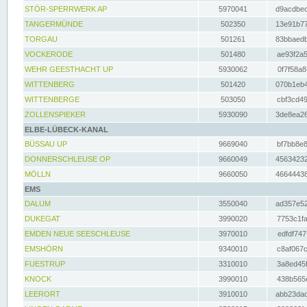
STÖR-SPERRWERK AP
5970041
d9acdbec
TANGERMÜNDE
502350
13e91b77
TORGAU
501261
83bbaedb
VOCKERODE
501480
ae93f2a5
WEHR GEESTHACHT UP
5930062
0f7f58a8
WITTENBERG
501420
070b1eb4
WITTENBERGE
503050
cbf3cd49
ZOLLENSPIEKER
5930090
3de8ea26
ELBE-LÜBECK-KANAL
BÜSSAU UP
9669040
bf7bb8e8
DONNERSCHLEUSE OP
9660049
45634232
MÖLLN
9660050
46644438
EMS
DALUM
3550040
ad357e52
DUKEGAT
3990020
7753c1fa
EMDEN NEUE SEESCHLEUSE
3970010
edfdf747
EMSHÖRN
9340010
c8af067c
FUESTRUP
3310010
3a8ed45f
KNOCK
3990010
438b565e
LEERORT
3910010
abb23dad