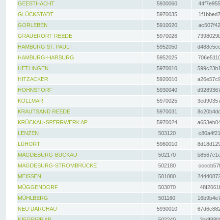
GEESTHACHT
5930060
44f7e955
GLÜCKSTADT
5970035
1f1bbed7
GORLEBEN
5910020
ac507f42
GRAUERORT REEDE
5970026
7398029b
HAMBURG ST. PAULI
5952050
d488c5cc
HAMBURG-HARBURG
5952025
706e5110
HETLINGEN
5970010
599c23b1
HITZACKER
5920010
a26e57c9
HOHNSTORF
5930040
d9289367
KOLLMAR
5970025
3ed90357
KRAUTSAND REEDE
5970031
8c20b4dc
KRÜCKAU-SPERRWERK AP
5970024
a653eb04
LENZEN
503120
c80a4f21
LÜHORT
5960010
8d18d129
MAGDEBURG-BUCKAU
502170
b8567c1e
MAGDEBURG-STROMBRÜCKE
502180
ccccb57f
MEISSEN
501080
24440872
MÜGGENDORF
503070
48f2661f
MÜHLBERG
501160
16b9b4e7
NEU DARCHAU
5930010
67d6e882
NIEGRIPP AP
502240
3adf88fd