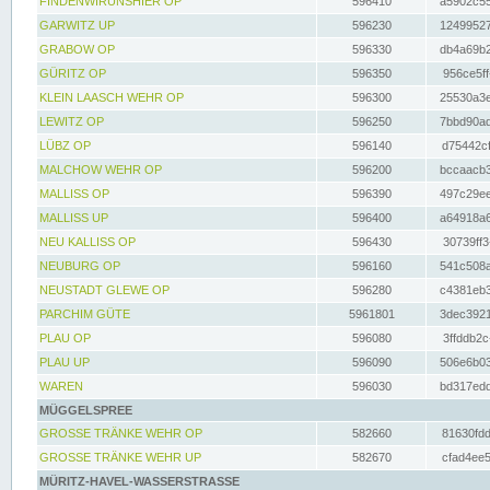
FINDENWIRUNSHIER OP
596410
a5902c55
GARWITZ UP
596230
12499527
GRABOW OP
596330
db4a69b2
GÜRITZ OP
596350
956ce5ff
KLEIN LAASCH WEHR OP
596300
25530a3e
LEWITZ OP
596250
7bbd90ad
LÜBZ OP
596140
d75442cf
MALCHOW WEHR OP
596200
bccaacb3
MALLISS OP
596390
497c29ee
MALLISS UP
596400
a64918a6
NEU KALLISS OP
596430
30739ff3
NEUBURG OP
596160
541c508a
NEUSTADT GLEWE OP
596280
c4381eb3
PARCHIM GÜTE
5961801
3dec3921
PLAU OP
596080
3ffddb2c
PLAU UP
596090
506e6b03
WAREN
596030
bd317edd
MÜGGELSPREE
GROSSE TRÄNKE WEHR OP
582660
81630fdd
GROSSE TRÄNKE WEHR UP
582670
cfad4ee5
MÜRITZ-HAVEL-WASSERSTRASSE