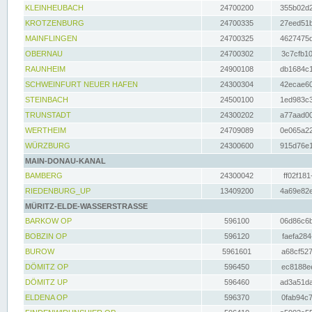
KLEINHEUBACH
24700200
355b02d2
KROTZENBURG
24700335
27eed51b
MAINFLINGEN
24700325
4627475d
OBERNAU
24700302
3c7cfb10
RAUNHEIM
24900108
db1684c1
SCHWEINFURT NEUER HAFEN
24300304
42ecae60
STEINBACH
24500100
1ed983c3
TRUNSTADT
24300202
a77aad00
WERTHEIM
24709089
0e065a22
WÜRZBURG
24300600
915d76e1
MAIN-DONAU-KANAL
BAMBERG
24300042
ff02f181
RIEDENBURG_UP
13409200
4a69e82e
MÜRITZ-ELDE-WASSERSTRASSE
BARKOW OP
596100
06d86c6b
BOBZIN OP
596120
faefa284
BUROW
5961601
a68cf527
DÖMITZ OP
596450
ec8188ee
DÖMITZ UP
596460
ad3a51da
ELDENA OP
596370
0fab94c7