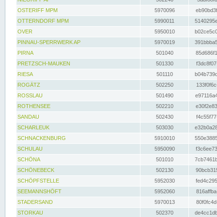
OSTERIFF MPM
5970096
eb90bd3f
OTTERNDORF MPM
5990011
5140295e
OVER
5950010
b02ce5c0
PINNAU-SPERRWERK AP
5970019
391bbba5
PIRNA
501040
85d686f1
PRETZSCH-MAUKEN
501330
f3dc8f07
RIESA
501110
b04b739d
ROGÄTZ
502250
133f0f6c
ROSSLAU
501490
e97116a4
ROTHENSEE
502210
e30f2e83
SANDAU
502430
f4c55f77
SCHARLEUK
503030
e32b0a28
SCHNACKENBURG
5910010
550e3885
SCHULAU
5950090
f3c6ee73
SCHÖNA
501010
7cb7461b
SCHÖNEBECK
502130
90bcb315
SCHÖPFSTELLE
5952030
fed4c295
SEEMANNSHÖFT
5952060
816affba
STADERSAND
5970013
80f0fc4d
STORKAU
502370
de4cc1db