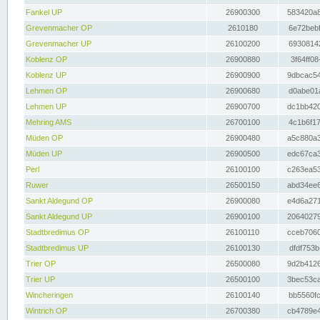
Fankel UP
26900300
583420a8
Grevenmacher OP
2610180
6e72bebf
Grevenmacher UP
26100200
69308142
Koblenz OP
26900880
3f64ff08
Koblenz UP
26900900
9dbcac54
Lehmen OP
26900680
d0abe01a
Lehmen UP
26900700
dc1bb420
Mehring AMS
26700100
4c1b6f17
Müden OP
26900480
a5c880a3
Müden UP
26900500
edc67ca3
Perl
26100100
c263ea53
Ruwer
26500150
abd34ee6
Sankt Aldegund OP
26900080
e4d6a271
Sankt Aldegund UP
26900100
20640279
Stadtbredimus OP
26100110
cceb7060
Stadtbredimus UP
26100130
dfdf753b
Trier OP
26500080
9d2b4126
Trier UP
26500100
3bec53ca
Wincheringen
26100140
bb5560fc
Wintrich OP
26700380
cb4789e4