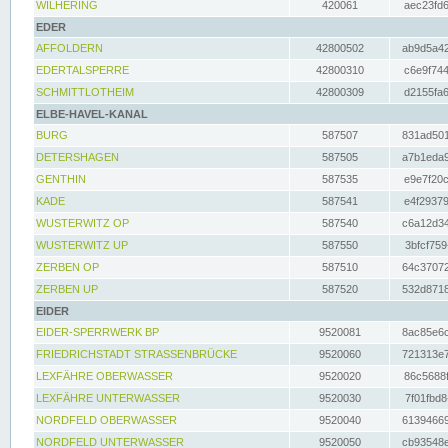
WILHERING
420061
aec23fd6
EDER
AFFOLDERN
42800502
ab9d5a42
EDERTALSPERRE
42800310
c6e9f744
SCHMITTLOTHEIM
42800309
d2155fa6
ELBE-HAVEL-KANAL
BURG
587507
831ad501
DETERSHAGEN
587505
a7b1eda9
GENTHIN
587535
e9e7f20c
KADE
587541
e4f29379
WUSTERWITZ OP
587540
c6a12d34
WUSTERWITZ UP
587550
3bfcf759
ZERBEN OP
587510
64c37072
ZERBEN UP
587520
532d8718
EIDER
EIDER-SPERRWERK BP
9520081
8ac85e6c
FRIEDRICHSTADT STRASSENBRÜCKE
9520060
721313e7
LEXFÄHRE OBERWASSER
9520020
86c5688f
LEXFÄHRE UNTERWASSER
9520030
7f01fbd8
NORDFELD OBERWASSER
9520040
61394669
NORDFELD UNTERWASSER
9520050
cb93548e