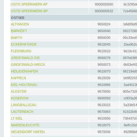
OSTE-SPERRWERK AP
9000000590
8c3295dc
OSTE-SPERRWERK BP
9000000532
7cb4566b
OSTSEE
ALTHAGEN
9650024
b8d05bf9
BARHÖFT
9650040
09227288
BARTH
9650030
00c33ed9
ECKERNFÖRDE
9610045
1faa9b2c
FLENSBURG
9610010
9e19c411
GREIFSWALD OIE
9690078
087b6386
GREIFSWALD-WIECK
9650073
6b53ef42
HEILIGENHAFEN
9610070
06219dd9
KAPPELN
9610035
b09f2243
KIEL-HOLTENAU
9610066
3ad4013f
KLOSTER
9670050
905e7328
KOSEROW
9690093
c0f33a36
LANGBALLIGAU
9610015
5a33bf14
LAUTERBACH
9670063
91922b9b
LT KIEL
9610050
736437d7
MARIENLEUCHTE
9610075
8effc15d
NEUENDORF HAFEN
9670046
492f85b8