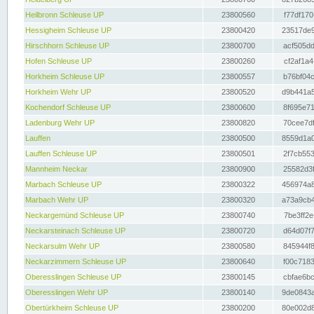
Heilbronn Schleuse UP
23800560
f77df170
Hessigheim Schleuse UP
23800420
23517de9
Hirschhorn Schleuse UP
23800700
acf505dd
Hofen Schleuse UP
23800260
cf2af1a4
Horkheim Schleuse UP
23800557
b76bf04c
Horkheim Wehr UP
23800520
d9b441a5
Kochendorf Schleuse UP
23800600
8f695e71
Ladenburg Wehr UP
23800820
70cee7df
Lauffen
23800500
8559d1a0
Lauffen Schleuse UP
23800501
2f7cb553
Mannheim Neckar
23800900
25582d3f
Marbach Schleuse UP
23800322
456974a8
Marbach Wehr UP
23800320
a73a9cb4
Neckargemünd Schleuse UP
23800740
7be3ff2e
Neckarsteinach Schleuse UP
23800720
d64d07f7
Neckarsulm Wehr UP
23800580
845944f8
Neckarzimmern Schleuse UP
23800640
f00c7183
Oberesslingen Schleuse UP
23800145
cbfae6bc
Oberesslingen Wehr UP
23800140
9de0843a
Obertürkheim Schleuse UP
23800200
80e002d8