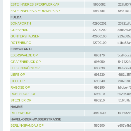
ESTE INNERES SPERRWERK AP
5950082
227b83f7
ESTE INNERES SPERRWERK BP
5950081
5fea1a12
FULDA
BONAFORTH
42900201
23721dfd
GREBENAU
42700202
acd63934
GUNTERSHAUSEN
42900100
213a585d
ROTENBURG
42700100
d1ba62a4
FINOWKANAL
EBERSWALDE OP
693170
3cd46cc7
GRAFENBRÜCK OP
693050
547422fb
LEESENBRÜCK OP
693030
f099ce74
LIEPE OP
693230
6f81b35f
LIEPE UP
693240
79d783d3
RAGÖSE OP
693190
b6bbe4f8
RUHLSDORF OP
693010
6629a4ca
STECHER OP
693210
516fbf8c
HAMME
RITTERHUDE
4940030
f49855d8
HAVEL-ODER-WASSERSTRASSE
BERLIN-SPANDAU OP
580300
e607a4b6