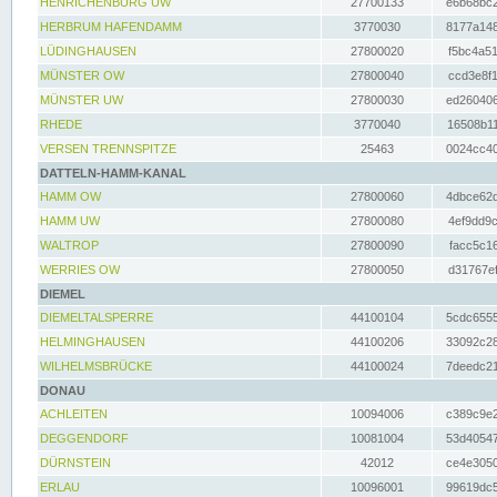
HENRICHENBURG UW
27700133
e6b68bc2
HERBRUM HAFENDAMM
3770030
8177a148
LÜDINGHAUSEN
27800020
f5bc4a51
MÜNSTER OW
27800040
ccd3e8f1
MÜNSTER UW
27800030
ed260406
RHEDE
3770040
16508b11
VERSEN TRENNSPITZE
25463
0024cc40
DATTELN-HAMM-KANAL
HAMM OW
27800060
4dbce62d
HAMM UW
27800080
4ef9dd9c
WALTROP
27800090
facc5c16
WERRIES OW
27800050
d31767ef
DIEMEL
DIEMELTALSPERRE
44100104
5cdc6555
HELMINGHAUSEN
44100206
33092c28
WILHELMSBRÜCKE
44100024
7deedc21
DONAU
ACHLEITEN
10094006
c389c9e2
DEGGENDORF
10081004
53d40547
DÜRNSTEIN
42012
ce4e3050
ERLAU
10096001
99619dc5