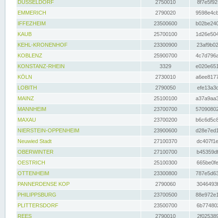
DÜSSELDORF
2750010
8f7e5f92
EMMERICH
2790020
9598e4cb
IFFEZHEIM
23500600
b02be240
KAUB
25700100
1d26e504
KEHL-KRONENHOF
23300900
23af9b02
KOBLENZ
25900700
4c7d796a
KONSTANZ-RHEIN
3329
e020e651
KÖLN
2730010
a6ee8177
LOBITH
2790050
efe13a3d
MAINZ
25100100
a37a9aa3
MANNHEIM
23700700
57090802
MAXAU
23700200
b6c6d5c8
NIERSTEIN-OPPENHEIM
23900600
d28e7ed1
Neuwied Stadt
27100370
dc407f1e
OBERWINTER
27100700
b45359df
OESTRICH
25100300
665be0fe
OTTENHEIM
23300800
787e5d63
PANNERDENSE KOP
2790060
3046493f
PHILIPPSBURG
23700500
88e972e1
PLITTERSDORF
23500700
6b774802
REES
2790010
2f025389