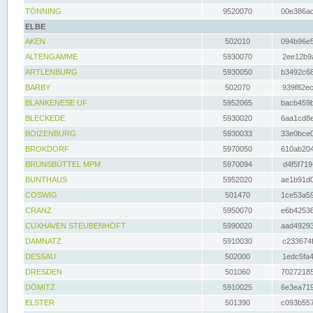
TÖNNING
9520070
00e386ac
ELBE
AKEN
502010
094b96e5
ALTENGAMME
5930070
2ee12b9a
ARTLENBURG
5930050
b3492c68
BARBY
502070
939f82ec
BLANKENESE UF
5952065
bacb459b
BLECKEDE
5930020
6aa1cd8e
BOIZENBURG
5930033
33e0bce0
BROKDORF
5970050
610ab204
BRUNSBÜTTEL MPM
5970094
d4f5f719
BUNTHAUS
5952020
ae1b91d0
COSWIG
501470
1ce53a59
CRANZ
5950070
e6b42536
CUXHAVEN STEUBENHÖFT
5990020
aad49293
DAMNATZ
5910030
c233674f
DESSAU
502000
1edc5fa4
DRESDEN
501060
70272185
DÖMITZ
5910025
6e3ea719
ELSTER
501390
c093b557