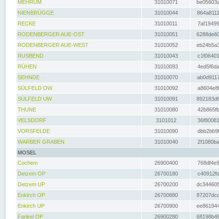
MEHRUM
31010071
be05603a
NIENBRÜGGE
31010044
864a8111
RECKE
31010011
7af19499
RODENBERGER AUE-OST
31010051
6288de60
RODENBERGER AUE-WEST
31010052
eb24b5a3
RUSBEND
31010043
c1f06401
RÜHEN
31010093
4ed5f6da
SEHNDE
31010070
ab0d9117
SÜLFELD OW
31010092
a8604e8f
SÜLFELD UW
31010091
892183d6
THUNE
31010080
42b865fb
VELSDORF
3101012
36f80081
VORSFELDE
31010090
dbb2bb9f
WARBER GRABEN
31010040
2f1080ba
MOSEL
Cochem
26900400
768df4e9
Detzem OP
26700180
c40912fd
Detzem UP
26700200
dc344605
Enkirch OP
26700880
87207dcd
Enkirch UP
26700900
ee861944
Fankel OP
26900280
68198b48