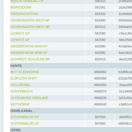
BERLIN-SPANDAU UP
580310
2c68509c
BORGSDORF
581591
1b2e2996
FRIEDRICHSTHAL
603420
314945d6
HOHENSAATEN WEST AP
603400
99309d3e
HOHENSAATEN WEST BP
603310
3404a6e5
LEHNITZ OP
581580
c8a1cf0a
LEHNITZ UP
581590
5bb1f56d
NIEDERFINOW SHW OP
692080
414dd4ee
NIEDERFINOW SHW UP
692090
4eec6b25
SCHWEDT SCHLEUSE BP
603410
4ee515f9
HUNTE
BUTTELERHÖRNE
4960060
b3d88ca6
ELSFLETH OHRT
4960080
531da758
HOLLERSIEL
4960050
2eacef2f
HUNTEBRÜCK
4960070
2e1d458b
OLDENBURG-DRIELAKE
4960030
1b51e55e
REITHÖRNE
4960040
c9df61c4
HAVELKANAL
SCHÖNWALDE OP
587050
d8ef9f21
SCHÖNWALDE UP
587060
b6650b13
IJSSEL