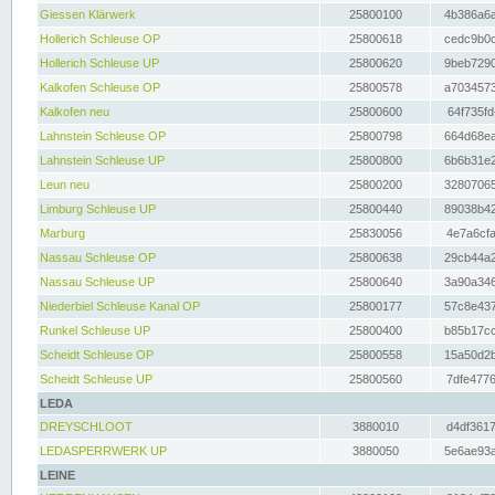
Giessen Klärwerk
25800100
4b386a6a
Hollerich Schleuse OP
25800618
cedc9b0c
Hollerich Schleuse UP
25800620
9beb7290
Kalkofen Schleuse OP
25800578
a7034573
Kalkofen neu
25800600
64f735fd
Lahnstein Schleuse OP
25800798
664d68ea
Lahnstein Schleuse UP
25800800
6b6b31e2
Leun neu
25800200
32807065
Limburg Schleuse UP
25800440
89038b42
Marburg
25830056
4e7a6cfa
Nassau Schleuse OP
25800638
29cb44a2
Nassau Schleuse UP
25800640
3a90a346
Niederbiel Schleuse Kanal OP
25800177
57c8e437
Runkel Schleuse UP
25800400
b85b17cc
Scheidt Schleuse OP
25800558
15a50d2b
Scheidt Schleuse UP
25800560
7dfe4776
LEDA
DREYSCHLOOT
3880010
d4df3617
LEDASPERRWERK UP
3880050
5e6ae93a
LEINE