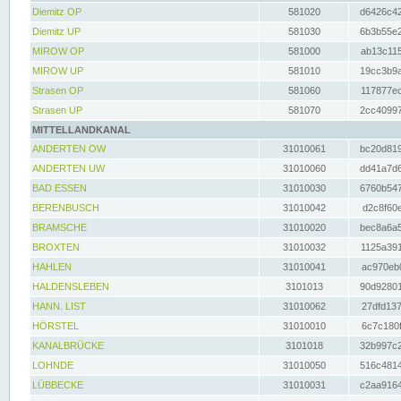
Diemitz OP
581020
d6426c42
Diemitz UP
581030
6b3b55e2
MIROW OP
581000
ab13c115
MIROW UP
581010
19cc3b9a
Strasen OP
581060
117877ec
Strasen UP
581070
2cc40997
MITTELLANDKANAL
ANDERTEN OW
31010061
bc20d819
ANDERTEN UW
31010060
dd41a7d6
BAD ESSEN
31010030
6760b547
BERENBUSCH
31010042
d2c8f60e
BRAMSCHE
31010020
bec8a6a5
BROXTEN
31010032
1125a391
HAHLEN
31010041
ac970eb0
HALDENSLEBEN
3101013
90d92801
HANN. LIST
31010062
27dfd137
HÖRSTEL
31010010
6c7c180f
KANALBRÜCKE
3101018
32b997c2
LOHNDE
31010050
516c4814
LÜBBECKE
31010031
c2aa9164