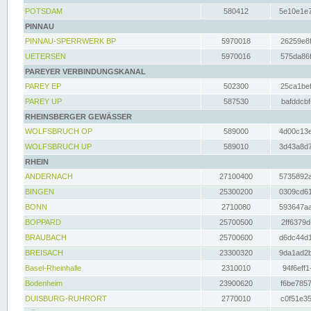
POTSDAM
580412
5e10e1e7
PINNAU
PINNAU-SPERRWERK BP
5970018
26259e8f
UETERSEN
5970016
575da86f
PAREYER VERBINDUNGSKANAL
PAREY EP
502300
25ca1bef
PAREY UP
587530
bafddcbf
RHEINSBERGER GEWÄSSER
WOLFSBRUCH OP
589000
4d00c13e
WOLFSBRUCH UP
589010
3d43a8d7
RHEIN
ANDERNACH
27100400
5735892a
BINGEN
25300200
0309cd61
BONN
2710080
593647aa
BOPPARD
25700500
2ff6379d
BRAUBACH
25700600
d6dc44d1
BREISACH
23300320
9da1ad2b
Basel-Rheinhalle
2310010
94f6eff1
Bodenheim
23900620
f6be7857
DUISBURG-RUHRORT
2770010
c0f51e35