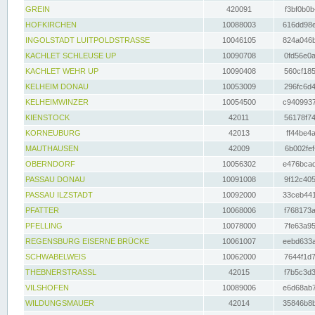
GREIN
420091
f3bf0b0b
HOFKIRCHEN
10088003
616dd98e
INGOLSTADT LUITPOLDSTRASSE
10046105
824a046b
KACHLET SCHLEUSE UP
10090708
0fd56e0a
KACHLET WEHR UP
10090408
560cf185
KELHEIM DONAU
10053009
296fc6d4
KELHEIMWINZER
10054500
c9409937
KIENSTOCK
42011
56178f74
KORNEUBURG
42013
ff44be4a
MAUTHAUSEN
42009
6b002fef
OBERNDORF
10056302
e476bcad
PASSAU DONAU
10091008
9f12c405
PASSAU ILZSTADT
10092000
33ceb441
PFATTER
10068006
f768173a
PFELLING
10078000
7fe63a95
REGENSBURG EISERNE BRÜCKE
10061007
eebd633a
SCHWABELWEIS
10062000
7644f1d7
THEBNERSTRASSL
42015
f7b5c3d3
VILSHOFEN
10089006
e6d68ab7
WILDUNGSMAUER
42014
35846b8b