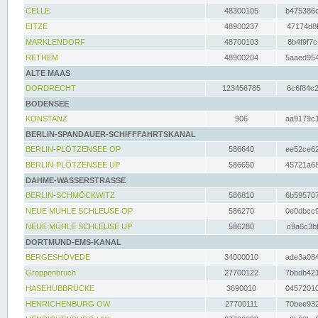
CELLE
48300105
b475386c
EITZE
48900237
47174d8f
MARKLENDORF
48700103
8b4f9f7c
RETHEM
48900204
5aaed954
ALTE MAAS
DORDRECHT
123456785
6c6f84c2
BODENSEE
KONSTANZ
906
aa9179c1
BERLIN-SPANDAUER-SCHIFFFAHRTSKANAL
BERLIN-PLÖTZENSEE OP
586640
ee52ce62
BERLIN-PLÖTZENSEE UP
586650
45721a68
DAHME-WASSERSTRASSE
BERLIN-SCHMÖCKWITZ
586810
6b595707
NEUE MÜHLE SCHLEUSE OP
586270
0e0dbcc9
NEUE MÜHLE SCHLEUSE UP
586280
c9a6c3bf
DORTMUND-EMS-KANAL
BERGESHÖVEDE
34000010
ade3a084
Groppenbruch
27700122
7bbdb421
HASEHUBBRÜCKE
3690010
04572010
HENRICHENBURG OW
27700111
70bee932