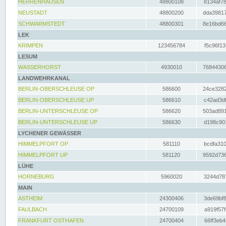
HERRENHAUSEN
48800108
8134af78
NEUSTADT
48800200
dda39817
SCHWARMSTEDT
48800301
8e16bd66
LEK
KRIMPEN
123456784
f5c96f13
LESUM
WASSERHORST
4930010
76844306
LANDWEHRKANAL
BERLIN-OBERSCHLEUSE OP
586600
24ce3282
BERLIN-OBERSCHLEUSE UP
586610
c42ad3df
BERLIN-UNTERSCHLEUSE OP
586620
503ad891
BERLIN-UNTERSCHLEUSE UP
586630
d198c901
LYCHENER GEWÄSSER
HIMMELPFORT OP
581110
bcdfa310
HIMMELPFORT UP
581120
9592d736
LÜHE
HORNEBURG
5960020
3244d787
MAIN
ASTHEIM
24300406
3de69bf8
FAULBACH
24700109
a919f57f
FRANKFURT OSTHAFEN
24700404
66ff3eb4