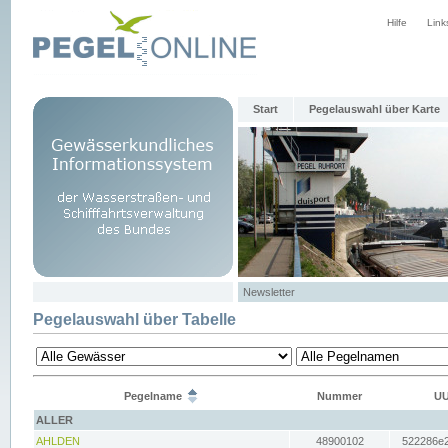
Hilfe
Link
Start
Pegelauswahl über Karte
Newsletter
Pegelauswahl über Tabelle
Pegelname
Nummer
UU
ALLER
AHLDEN
48900102
522286e2