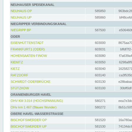
NEUHAUSER SPEISEKANAL
NEUHAUS OP
585850
963bdc26
NEUHAUS UP
585860
bf48cefd
NIEGRIPPER VERBINDUNGSKANAL
NIEGRIPP BP
587500
e506460f
ODER
EISENHÜTTENSTADT
603000
8675aa70
FRANKFURT1 (ODER)
603031
bffdf7f2
HOHENSAATEN-FINOW
603080
f7a639a4
KIENITZ
603050
6298a8f9
KIETZ
603040
16258271
RATZDORF
603140
ca3f535b
SCHWEDT-ODERBRÜCKE
603130
e28babaa
STÜTZKOW
603100
30bff0df
ORANIENBURGER HAVEL
OHV KM 3.014 (HOCHSPANNUNG)
580271
eea7e3dc
OHv km 1.467 (Blaues Wunder)
580272
8b51c505
OBERE HAVEL-WASSERSTRASSE
BISCHOFSWERDER OP
581520
16a780aa
BISCHOFSWERDER UP
581530
74134dc6