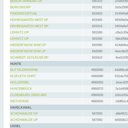
BERLIN-SPANDAU UP
580310
2c68509c
BORGSDORF
581591
1b2e2996
FRIEDRICHSTHAL
603420
314945d6
HOHENSAATEN WEST AP
603400
99309d3e
HOHENSAATEN WEST BP
603310
3404a6e5
LEHNITZ OP
581580
c8a1cf0a
LEHNITZ UP
581590
5bb1f56d
NIEDERFINOW SHW OP
692080
414dd4ee
NIEDERFINOW SHW UP
692090
4eec6b25
SCHWEDT SCHLEUSE BP
603410
4ee515f9
HUNTE
BUTTELERHÖRNE
4960060
b3d88ca6
ELSFLETH OHRT
4960080
531da758
HOLLERSIEL
4960050
2eacef2f
HUNTEBRÜCK
4960070
2e1d458b
OLDENBURG-DRIELAKE
4960030
1b51e55e
REITHÖRNE
4960040
c9df61c4
HAVELKANAL
SCHÖNWALDE OP
587050
d8ef9f21
SCHÖNWALDE UP
587060
b6650b13
IJSSEL