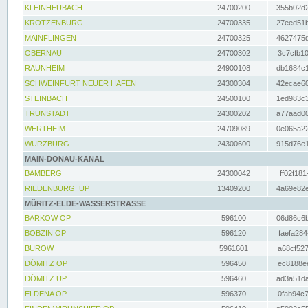
KLEINHEUBACH
24700200
355b02d2
KROTZENBURG
24700335
27eed51b
MAINFLINGEN
24700325
4627475d
OBERNAU
24700302
3c7cfb10
RAUNHEIM
24900108
db1684c1
SCHWEINFURT NEUER HAFEN
24300304
42ecae60
STEINBACH
24500100
1ed983c3
TRUNSTADT
24300202
a77aad00
WERTHEIM
24709089
0e065a22
WÜRZBURG
24300600
915d76e1
MAIN-DONAU-KANAL
BAMBERG
24300042
ff02f181
RIEDENBURG_UP
13409200
4a69e82e
MÜRITZ-ELDE-WASSERSTRASSE
BARKOW OP
596100
06d86c6b
BOBZIN OP
596120
faefa284
BUROW
5961601
a68cf527
DÖMITZ OP
596450
ec8188ee
DÖMITZ UP
596460
ad3a51da
ELDENA OP
596370
0fab94c7