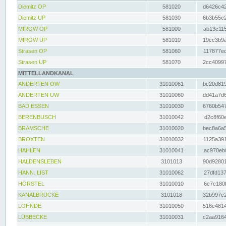
Diemitz OP
581020
d6426c42
Diemitz UP
581030
6b3b55e2
MIROW OP
581000
ab13c115
MIROW UP
581010
19cc3b9a
Strasen OP
581060
117877ec
Strasen UP
581070
2cc40997
MITTELLANDKANAL
ANDERTEN OW
31010061
bc20d819
ANDERTEN UW
31010060
dd41a7d6
BAD ESSEN
31010030
6760b547
BERENBUSCH
31010042
d2c8f60e
BRAMSCHE
31010020
bec8a6a5
BROXTEN
31010032
1125a391
HAHLEN
31010041
ac970eb0
HALDENSLEBEN
3101013
90d92801
HANN. LIST
31010062
27dfd137
HÖRSTEL
31010010
6c7c180f
KANALBRÜCKE
3101018
32b997c2
LOHNDE
31010050
516c4814
LÜBBECKE
31010031
c2aa9164