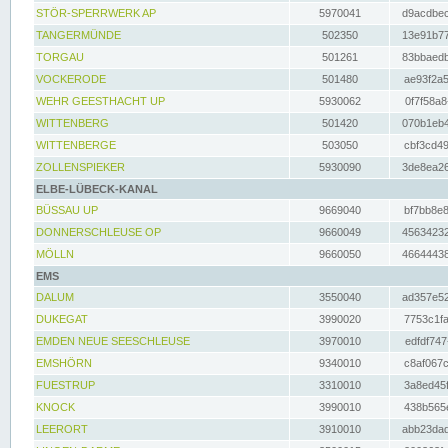
STÖR-SPERRWERK AP
5970041
d9acdbec
TANGERMÜNDE
502350
13e91b77
TORGAU
501261
83bbaedb
VOCKERODE
501480
ae93f2a5
WEHR GEESTHACHT UP
5930062
0f7f58a8
WITTENBERG
501420
070b1eb4
WITTENBERGE
503050
cbf3cd49
ZOLLENSPIEKER
5930090
3de8ea26
ELBE-LÜBECK-KANAL
BÜSSAU UP
9669040
bf7bb8e8
DONNERSCHLEUSE OP
9660049
45634232
MÖLLN
9660050
46644438
EMS
DALUM
3550040
ad357e52
DUKEGAT
3990020
7753c1fa
EMDEN NEUE SEESCHLEUSE
3970010
edfdf747
EMSHÖRN
9340010
c8af067c
FUESTRUP
3310010
3a8ed45f
KNOCK
3990010
438b565e
LEERORT
3910010
abb23dad