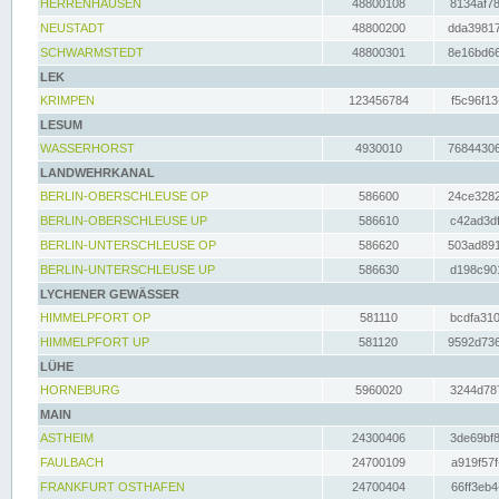
HERRENHAUSEN
48800108
8134af78
NEUSTADT
48800200
dda39817
SCHWARMSTEDT
48800301
8e16bd66
LEK
KRIMPEN
123456784
f5c96f13
LESUM
WASSERHORST
4930010
76844306
LANDWEHRKANAL
BERLIN-OBERSCHLEUSE OP
586600
24ce3282
BERLIN-OBERSCHLEUSE UP
586610
c42ad3df
BERLIN-UNTERSCHLEUSE OP
586620
503ad891
BERLIN-UNTERSCHLEUSE UP
586630
d198c901
LYCHENER GEWÄSSER
HIMMELPFORT OP
581110
bcdfa310
HIMMELPFORT UP
581120
9592d736
LÜHE
HORNEBURG
5960020
3244d787
MAIN
ASTHEIM
24300406
3de69bf8
FAULBACH
24700109
a919f57f
FRANKFURT OSTHAFEN
24700404
66ff3eb4