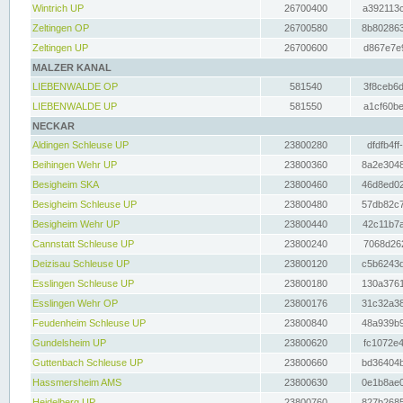
Wintrich UP
26700400
a392113c
Zeltingen OP
26700580
8b802863
Zeltingen UP
26700600
d867e7e9
MALZER KANAL
LIEBENWALDE OP
581540
3f8ceb6d
LIEBENWALDE UP
581550
a1cf60be
NECKAR
Aldingen Schleuse UP
23800280
dfdfb4ff
Beihingen Wehr UP
23800360
8a2e3048
Besigheim SKA
23800460
46d8ed02
Besigheim Schleuse UP
23800480
57db82c7
Besigheim Wehr UP
23800440
42c11b7a
Cannstatt Schleuse UP
23800240
7068d262
Deizisau Schleuse UP
23800120
c5b6243d
Esslingen Schleuse UP
23800180
130a3761
Esslingen Wehr OP
23800176
31c32a38
Feudenheim Schleuse UP
23800840
48a939b9
Gundelsheim UP
23800620
fc1072e4
Guttenbach Schleuse UP
23800660
bd36404b
Hassmersheim AMS
23800630
0e1b8ae0
Heidelberg UP
23800760
827b2685