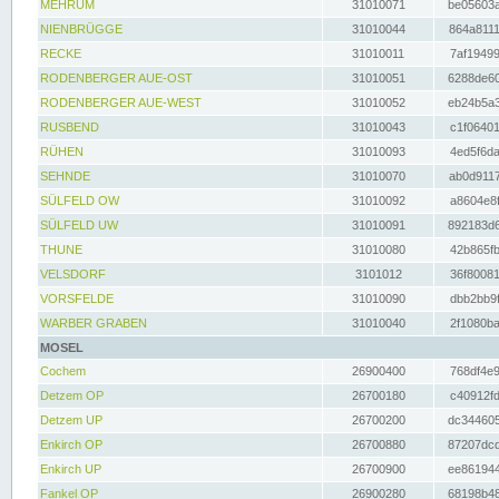
MEHRUM
31010071
be05603a
NIENBRÜGGE
31010044
864a8111
RECKE
31010011
7af19499
RODENBERGER AUE-OST
31010051
6288de60
RODENBERGER AUE-WEST
31010052
eb24b5a3
RUSBEND
31010043
c1f06401
RÜHEN
31010093
4ed5f6da
SEHNDE
31010070
ab0d9117
SÜLFELD OW
31010092
a8604e8f
SÜLFELD UW
31010091
892183d6
THUNE
31010080
42b865fb
VELSDORF
3101012
36f80081
VORSFELDE
31010090
dbb2bb9f
WARBER GRABEN
31010040
2f1080ba
MOSEL
Cochem
26900400
768df4e9
Detzem OP
26700180
c40912fd
Detzem UP
26700200
dc344605
Enkirch OP
26700880
87207dcd
Enkirch UP
26700900
ee861944
Fankel OP
26900280
68198b48