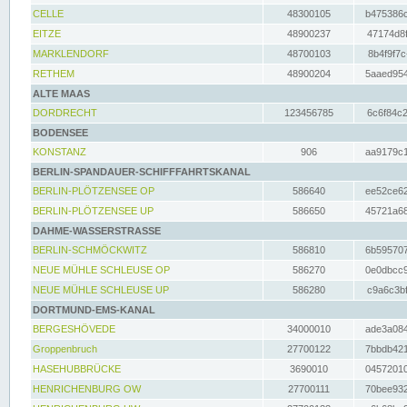
CELLE
48300105
b475386c
EITZE
48900237
47174d8f
MARKLENDORF
48700103
8b4f9f7c
RETHEM
48900204
5aaed954
ALTE MAAS
DORDRECHT
123456785
6c6f84c2
BODENSEE
KONSTANZ
906
aa9179c1
BERLIN-SPANDAUER-SCHIFFFAHRTSKANAL
BERLIN-PLÖTZENSEE OP
586640
ee52ce62
BERLIN-PLÖTZENSEE UP
586650
45721a68
DAHME-WASSERSTRASSE
BERLIN-SCHMÖCKWITZ
586810
6b595707
NEUE MÜHLE SCHLEUSE OP
586270
0e0dbcc9
NEUE MÜHLE SCHLEUSE UP
586280
c9a6c3bf
DORTMUND-EMS-KANAL
BERGESHÖVEDE
34000010
ade3a084
Groppenbruch
27700122
7bbdb421
HASEHUBBRÜCKE
3690010
04572010
HENRICHENBURG OW
27700111
70bee932