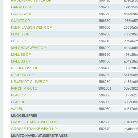
FINDENWIRUNSHIER OP
596410
a5902c55
GARWITZ UP
596230
12499527
GRABOW OP
596330
db4a69b2
GÜRITZ OP
596350
956ce5ff
KLEIN LAASCH WEHR OP
596300
25530a3e
LEWITZ OP
596250
7bbd90ad
LÜBZ OP
596140
d75442cf
MALCHOW WEHR OP
596200
bccaacb3
MALLISS OP
596390
497c29ee
MALLISS UP
596400
a64918a6
NEU KALLISS OP
596430
30739ff3
NEUBURG OP
596160
541c508a
NEUSTADT GLEWE OP
596280
c4381eb3
PARCHIM GÜTE
5961801
3dec3921
PLAU OP
596080
3ffddb2c
PLAU UP
596090
506e6b03
WAREN
596030
bd317edd
MÜGGELSPREE
GROSSE TRÄNKE WEHR OP
582660
81630fdd
GROSSE TRÄNKE WEHR UP
582670
cfad4ee5
MÜRITZ-HAVEL-WASSERSTRASSE