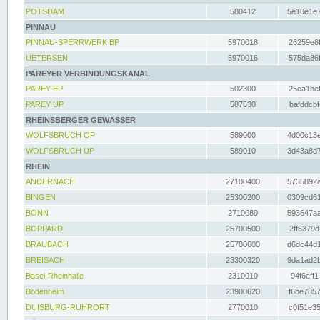
POTSDAM
580412
5e10e1e7
PINNAU
PINNAU-SPERRWERK BP
5970018
26259e8f
UETERSEN
5970016
575da86f
PAREYER VERBINDUNGSKANAL
PAREY EP
502300
25ca1bef
PAREY UP
587530
bafddcbf
RHEINSBERGER GEWÄSSER
WOLFSBRUCH OP
589000
4d00c13e
WOLFSBRUCH UP
589010
3d43a8d7
RHEIN
ANDERNACH
27100400
5735892a
BINGEN
25300200
0309cd61
BONN
2710080
593647aa
BOPPARD
25700500
2ff6379d
BRAUBACH
25700600
d6dc44d1
BREISACH
23300320
9da1ad2b
Basel-Rheinhalle
2310010
94f6eff1
Bodenheim
23900620
f6be7857
DUISBURG-RUHRORT
2770010
c0f51e35