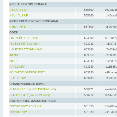
NEUHAUSER SPEISEKANAL
NEUHAUS OP
585850
963bdc26
NEUHAUS UP
585860
bf48cefd
NIEGRIPPER VERBINDUNGSKANAL
NIEGRIPP BP
587500
e506460f
ODER
EISENHÜTTENSTADT
603000
8675aa70
FRANKFURT1 (ODER)
603031
bffdf7f2
HOHENSAATEN-FINOW
603080
f7a639a4
KIENITZ
603050
6298a8f9
KIETZ
603040
16258271
RATZDORF
603140
ca3f535b
SCHWEDT-ODERBRÜCKE
603130
e28babaa
STÜTZKOW
603100
30bff0df
ORANIENBURGER HAVEL
OHV KM 3.014 (HOCHSPANNUNG)
580271
eea7e3dc
OHv km 1.467 (Blaues Wunder)
580272
8b51c505
OBERE HAVEL-WASSERSTRASSE
BISCHOFSWERDER OP
581520
16a780aa
BISCHOFSWERDER UP
581530
74134dc6