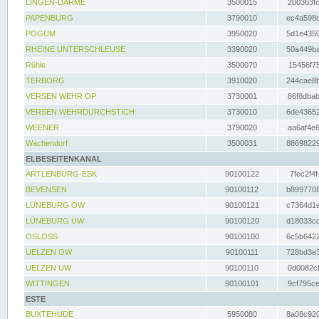
LINGEN-DARME
3500015
200363fc
PAPENBURG
3790010
ec4a598d
POGUM
3950020
5d1e4350
RHEINE UNTERSCHLEUSE
3390020
50a449ba
Rühle
3500070
15456f75
TERBORG
3910020
244cae8b
VERSEN WEHR OP
3730001
86f8dbab
VERSEN WEHRDURCHSTICH
3730010
6de43652
WEENER
3790020
aa6af4e6
Wachendorf
3500031
88698229
ELBESEITENKANAL
ARTLENBURG-ESK
90100122
7fec2f4f
BEVENSEN
90100112
b8997708
LÜNEBURG OW
90100121
c7364d1e
LÜNEBURG UW
90100120
d18033cd
OSLOSS
90100100
6c5b6422
UELZEN OW
90100111
728bd3e3
UELZEN UW
90100110
0d0082cf
WITTINGEN
90100101
9cf795ce
ESTE
BUXTEHUDE
5950080
8a08c920