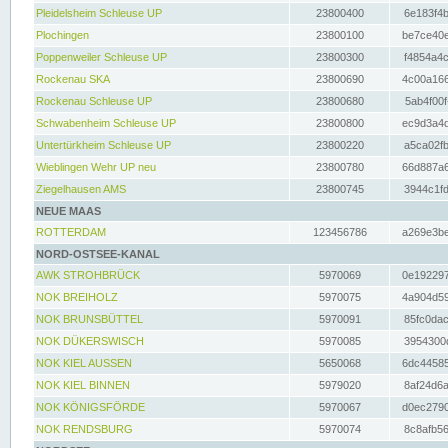
Pleidelsheim Schleuse UP
23800400
6e183f4b
Plochingen
23800100
be7ce40e
Poppenweiler Schleuse UP
23800300
f4854a4c
Rockenau SKA
23800690
4c00a166
Rockenau Schleuse UP
23800680
5ab4f00f
Schwabenheim Schleuse UP
23800800
ec9d3a4d
Untertürkheim Schleuse UP
23800220
a5ca02fb
Wieblingen Wehr UP neu
23800780
66d887a6
Ziegelhausen AMS
23800745
3944c1fd
NEUE MAAS
ROTTERDAM
123456786
a269e3be
NORD-OSTSEE-KANAL
AWK STROHBRÜCK
5970069
0e192297
NOK BREIHOLZ
5970075
4a904d59
NOK BRUNSBÜTTEL
5970091
85fc0dac
NOK DÜKERSWISCH
5970085
3954300d
NOK KIEL AUSSEN
5650068
6dc44585
NOK KIEL BINNEN
5979020
8af24d6a
NOK KÖNIGSFÖRDE
5970067
d0ec2790
NOK RENDSBURG
5970074
8c8afb56