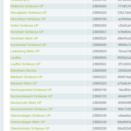
Heilbronn Schleuse UP
23800560
f77df170
Hessigheim Schleuse UP
23800420
23517de9
Hirschhorn Schleuse UP
23800700
acf505dd
Hofen Schleuse UP
23800260
cf2af1a4
Horkheim Schleuse UP
23800557
b76bf04c
Horkheim Wehr UP
23800520
d9b441a5
Kochendorf Schleuse UP
23800600
8f695e71
Ladenburg Wehr UP
23800820
70cee7df
Lauffen
23800500
8559d1a0
Lauffen Schleuse UP
23800501
2f7cb553
Mannheim Neckar
23800900
25582d3f
Marbach Schleuse UP
23800322
456974a8
Marbach Wehr UP
23800320
a73a9cb4
Neckargemünd Schleuse UP
23800740
7be3ff2e
Neckarsteinach Schleuse UP
23800720
d64d07f7
Neckarsulm Wehr UP
23800580
845944f8
Neckarzimmern Schleuse UP
23800640
f00c7183
Oberesslingen Schleuse UP
23800145
cbfae6bc
Oberesslingen Wehr UP
23800140
9de0843a
Obertürkheim Schleuse UP
23800200
80e002d8