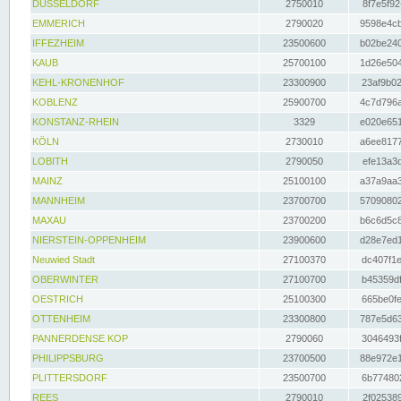
DÜSSELDORF
2750010
8f7e5f92
EMMERICH
2790020
9598e4cb
IFFEZHEIM
23500600
b02be240
KAUB
25700100
1d26e504
KEHL-KRONENHOF
23300900
23af9b02
KOBLENZ
25900700
4c7d796a
KONSTANZ-RHEIN
3329
e020e651
KÖLN
2730010
a6ee8177
LOBITH
2790050
efe13a3d
MAINZ
25100100
a37a9aa3
MANNHEIM
23700700
57090802
MAXAU
23700200
b6c6d5c8
NIERSTEIN-OPPENHEIM
23900600
d28e7ed1
Neuwied Stadt
27100370
dc407f1e
OBERWINTER
27100700
b45359df
OESTRICH
25100300
665be0fe
OTTENHEIM
23300800
787e5d63
PANNERDENSE KOP
2790060
3046493f
PHILIPPSBURG
23700500
88e972e1
PLITTERSDORF
23500700
6b774802
REES
2790010
2f025389