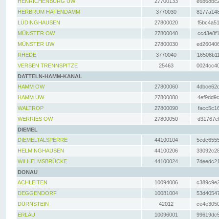
HENRICHENBURG UW
27700133
e6b68bc2
HERBRUM HAFENDAMM
3770030
8177a148
LÜDINGHAUSEN
27800020
f5bc4a51
MÜNSTER OW
27800040
ccd3e8f1
MÜNSTER UW
27800030
ed260406
RHEDE
3770040
16508b11
VERSEN TRENNSPITZE
25463
0024cc40
DATTELN-HAMM-KANAL
HAMM OW
27800060
4dbce62d
HAMM UW
27800080
4ef9dd9c
WALTROP
27800090
facc5c16
WERRIES OW
27800050
d31767ef
DIEMEL
DIEMELTALSPERRE
44100104
5cdc6555
HELMINGHAUSEN
44100206
33092c28
WILHELMSBRÜCKE
44100024
7deedc21
DONAU
ACHLEITEN
10094006
c389c9e2
DEGGENDORF
10081004
53d40547
DÜRNSTEIN
42012
ce4e3050
ERLAU
10096001
99619dc5