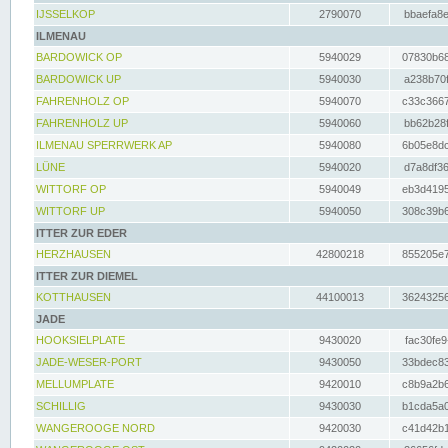
IJSSELKOP
2790070
bbaefa8e
ILMENAU
BARDOWICK OP
5940029
07830b68
BARDOWICK UP
5940030
a238b70f
FAHRENHOLZ OP
5940070
c33c3667
FAHRENHOLZ UP
5940060
bb62b28f
ILMENAU SPERRWERK AP
5940080
6b05e8dc
LÜNE
5940020
d7a8df36
WITTORF OP
5940049
eb3d4195
WITTORF UP
5940050
308c39b6
ITTER ZUR EDER
HERZHAUSEN
42800218
855205e7
ITTER ZUR DIEMEL
KOTTHAUSEN
44100013
36243256
JADE
HOOKSIELPLATE
9430020
fac30fe9
JADE-WESER-PORT
9430050
33bdec83
MELLUMPLATE
9420010
c8b9a2b6
SCHILLIG
9430030
b1cda5a0
WANGEROOGE NORD
9420030
c41d42b1