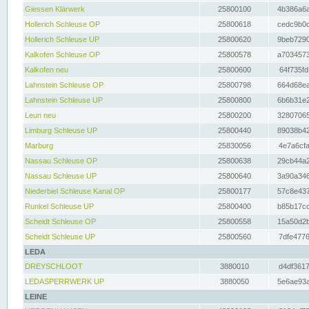
Giessen Klärwerk
25800100
4b386a6a
Hollerich Schleuse OP
25800618
cedc9b0c
Hollerich Schleuse UP
25800620
9beb7290
Kalkofen Schleuse OP
25800578
a7034573
Kalkofen neu
25800600
64f735fd
Lahnstein Schleuse OP
25800798
664d68ea
Lahnstein Schleuse UP
25800800
6b6b31e2
Leun neu
25800200
32807065
Limburg Schleuse UP
25800440
89038b42
Marburg
25830056
4e7a6cfa
Nassau Schleuse OP
25800638
29cb44a2
Nassau Schleuse UP
25800640
3a90a346
Niederbiel Schleuse Kanal OP
25800177
57c8e437
Runkel Schleuse UP
25800400
b85b17cc
Scheidt Schleuse OP
25800558
15a50d2b
Scheidt Schleuse UP
25800560
7dfe4776
LEDA
DREYSCHLOOT
3880010
d4df3617
LEDASPERRWERK UP
3880050
5e6ae93a
LEINE