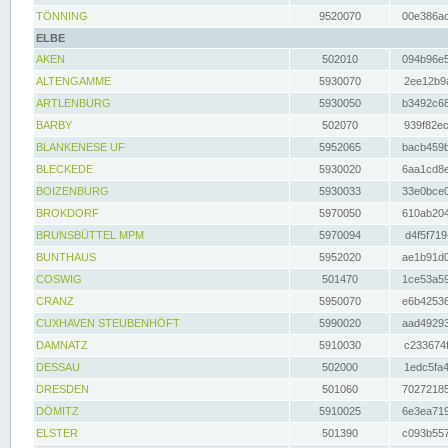
TÖNNING
9520070
00e386ac
ELBE
AKEN
502010
094b96e5
ALTENGAMME
5930070
2ee12b9a
ARTLENBURG
5930050
b3492c68
BARBY
502070
939f82ec
BLANKENESE UF
5952065
bacb459b
BLECKEDE
5930020
6aa1cd8e
BOIZENBURG
5930033
33e0bce0
BROKDORF
5970050
610ab204
BRUNSBÜTTEL MPM
5970094
d4f5f719
BUNTHAUS
5952020
ae1b91d0
COSWIG
501470
1ce53a59
CRANZ
5950070
e6b42536
CUXHAVEN STEUBENHÖFT
5990020
aad49293
DAMNATZ
5910030
c233674f
DESSAU
502000
1edc5fa4
DRESDEN
501060
70272185
DÖMITZ
5910025
6e3ea719
ELSTER
501390
c093b557