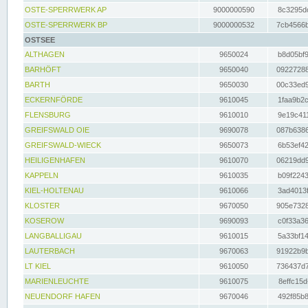
OSTE-SPERRWERK AP
9000000590
8c3295dc
OSTE-SPERRWERK BP
9000000532
7cb4566b
OSTSEE
ALTHAGEN
9650024
b8d05bf9
BARHÖFT
9650040
09227288
BARTH
9650030
00c33ed9
ECKERNFÖRDE
9610045
1faa9b2c
FLENSBURG
9610010
9e19c411
GREIFSWALD OIE
9690078
087b6386
GREIFSWALD-WIECK
9650073
6b53ef42
HEILIGENHAFEN
9610070
06219dd9
KAPPELN
9610035
b09f2243
KIEL-HOLTENAU
9610066
3ad4013f
KLOSTER
9670050
905e7328
KOSEROW
9690093
c0f33a36
LANGBALLIGAU
9610015
5a33bf14
LAUTERBACH
9670063
91922b9b
LT KIEL
9610050
736437d7
MARIENLEUCHTE
9610075
8effc15d
NEUENDORF HAFEN
9670046
492f85b8