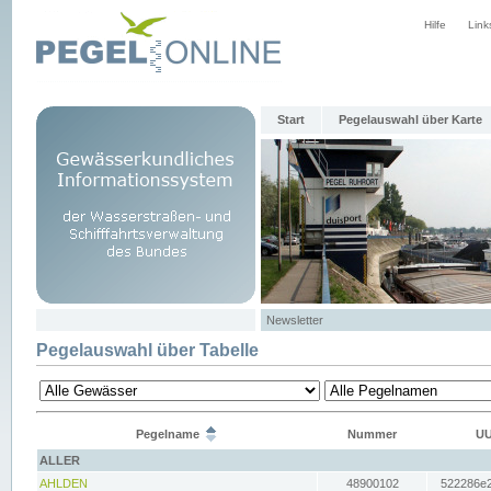
Hilfe
Link
Start
Pegelauswahl über Karte
Newsletter
Pegelauswahl über Tabelle
Pegelname
Nummer
UU
ALLER
AHLDEN
48900102
522286e2