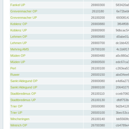
Fankel UP
26900300
583420a8
Grevenmacher OP
2610180
6e72bebf
Grevenmacher UP
26100200
69308142
Koblenz OP
26900880
3f64ff08
Koblenz UP
26900900
9dbcac54
Lehmen OP
26900680
d0abe01a
Lehmen UP
26900700
dc1bb420
Mehring AMS
26700100
4c1b6f17
Müden OP
26900480
a5c880a3
Müden UP
26900500
edc67ca3
Perl
26100100
c263ea53
Ruwer
26500150
abd34ee6
Sankt Aldegund OP
26900080
e4d6a271
Sankt Aldegund UP
26900100
20640279
Stadtbredimus OP
26100110
cceb7060
Stadtbredimus UP
26100130
dfdf753b
Trier OP
26500080
9d2b4126
Trier UP
26500100
3bec53ca
Wincheringen
26100140
bb5560fc
Wintrich OP
26700380
cb4789e4