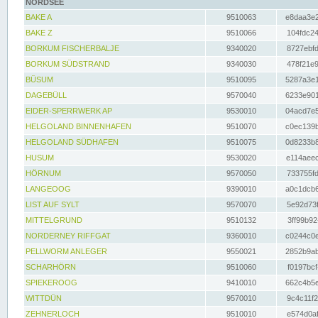
NORDSEE
BAKE A
9510063
e8daa3e2
BAKE Z
9510066
104fdc24
BORKUM FISCHERBALJE
9340020
8727ebfd
BORKUM SÜDSTRAND
9340030
478f21e9
BÜSUM
9510095
5287a3e1
DAGEBÜLL
9570040
6233e901
EIDER-SPERRWERK AP
9530010
04acd7e5
HELGOLAND BINNENHAFEN
9510070
c0ec139b
HELGOLAND SÜDHAFEN
9510075
0d8233b8
HUSUM
9530020
e114aeec
HÖRNUM
9570050
733755fd
LANGEOOG
9390010
a0c1dcb6
LIST AUF SYLT
9570070
5e92d73f
MITTELGRUND
9510132
3ff99b92
NORDERNEY RIFFGAT
9360010
c0244c0e
PELLWORM ANLEGER
9550021
2852b9ab
SCHARHÖRN
9510060
f0197bcf
SPIEKEROOG
9410010
662c4b5e
WITTDÜN
9570010
9c4c11f2
ZEHNERLOCH
9510010
e574d0af