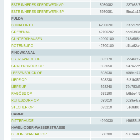
ESTE INNERES SPERRWERK AP
5950082
227b83f7
ESTE INNERES SPERRWERK BP
5950081
5fea1a12
FULDA
BONAFORTH
42900201
23721dfd
GREBENAU
42700202
acd63934
GUNTERSHAUSEN
42900100
213a585d
ROTENBURG
42700100
d1ba62a4
FINOWKANAL
EBERSWALDE OP
693170
3cd46cc7
GRAFENBRÜCK OP
693050
547422fb
LEESENBRÜCK OP
693030
f099ce74
LIEPE OP
693230
6f81b35f
LIEPE UP
693240
79d783d3
RAGÖSE OP
693190
b6bbe4f8
RUHLSDORF OP
693010
6629a4ca
STECHER OP
693210
516fbf8c
HAMME
RITTERHUDE
4940030
f49855d8
HAVEL-ODER-WASSERSTRASSE
BERLIN-SPANDAU OP
580300
e607a4b6