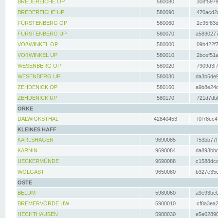
BREDEREICHE OP
580080
308f5979
BREDEREICHE UP
580090
470acd2a
FÜRSTENBERG OP
580060
2c95f83d
FÜRSTENBERG UP
580070
a5830277
VOßWINKEL OP
580000
09b422f7
VOßWINKEL UP
580010
2bcef51a
WESENBERG OP
580020
7909d3f7
WESENBERG UP
580030
da3b5de9
ZEHDENICK OP
580160
a9b8e24c
ZEHDENICK UP
580170
721d7dbf
ORKE
DALWIGKSTHAL
42840453
f0f78cc4
KLEINES HAFF
KARLSHAGEN
9690085
f53bb77f
KARNIN
9690084
da893bbd
UECKERMÜNDE
9690088
c1588dcc
WOLGAST
9650080
b327e35c
OSTE
BELUM
5980060
a9e93be0
BREMERVÖRDE UW
5980010
cf8a3ea2
HECHTHAUSEN
5980030
e5e02890