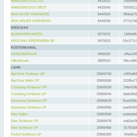
WANGEROOGE OST
9420020
26656fda
WANGEROOGE WEST
9420040
70039212
WHV ALTER VORHAFEN
9440020
f85bd17b
WHV NEUER VORHAFEN
9440030
f77317d9
KRÜCKAU
ELMSHORN HAFEN
5970022
136febf6
KRÜCKAU-SPERRWERK BP
5970023
53c277c3
KÜSTENKANAL
HUNDSMÜHLEN
4960020
cf6ac249
Hilkenbrook
3800010
58ccd6f0
LAHN
Bad Ems Schleuse UP
25800700
c005afb9
Bad Ems Wehr OP
25800690
f2295e77
Cramberg Schleuse OP
25800538
24fe419b
Cramberg Schleuse UP
25800540
3abb36d1
Dausenau Schleuse OP
25800678
9ceb358c
Dausenau Schleuse UP
25800680
eae91991
Diez Hafen
25800500
eadedeb6
Diez Schleuse OP
25800478
ea62ec5f
Diez Schleuse UP
25800480
31750a0f
Fürfurt Schleuse UP
25800300
34af0fca