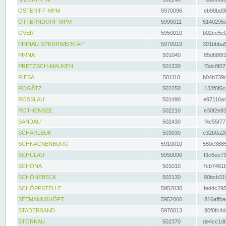
OSTERIFF MPM
5970096
eb90bd3f
OTTERNDORF MPM
5990011
5140295e
OVER
5950010
b02ce5c0
PINNAU-SPERRWERK AP
5970019
391bbba5
PIRNA
501040
85d686f1
PRETZSCH-MAUKEN
501330
f3dc8f07
RIESA
501110
b04b739d
ROGÄTZ
502250
133f0f6c
ROSSLAU
501490
e97116a4
ROTHENSEE
502210
e30f2e83
SANDAU
502430
f4c55f77
SCHARLEUK
503030
e32b0a28
SCHNACKENBURG
5910010
550e3885
SCHULAU
5950090
f3c6ee73
SCHÖNA
501010
7cb7461b
SCHÖNEBECK
502130
90bcb315
SCHÖPFSTELLE
5952030
fed4c295
SEEMANNSHÖFT
5952060
816affba
STADERSAND
5970013
80f0fc4d
STORKAU
502370
de4cc1db