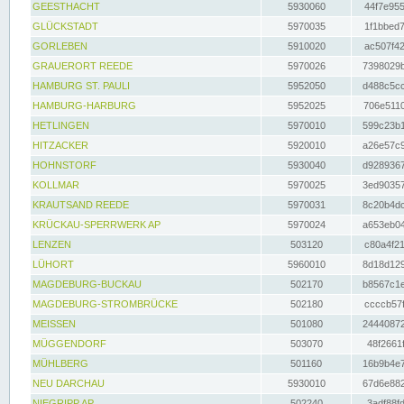
GEESTHACHT
5930060
44f7e955
GLÜCKSTADT
5970035
1f1bbed7
GORLEBEN
5910020
ac507f42
GRAUERORT REEDE
5970026
7398029b
HAMBURG ST. PAULI
5952050
d488c5cc
HAMBURG-HARBURG
5952025
706e5110
HETLINGEN
5970010
599c23b1
HITZACKER
5920010
a26e57c9
HOHNSTORF
5930040
d9289367
KOLLMAR
5970025
3ed90357
KRAUTSAND REEDE
5970031
8c20b4dc
KRÜCKAU-SPERRWERK AP
5970024
a653eb04
LENZEN
503120
c80a4f21
LÜHORT
5960010
8d18d129
MAGDEBURG-BUCKAU
502170
b8567c1e
MAGDEBURG-STROMBRÜCKE
502180
ccccb57f
MEISSEN
501080
24440872
MÜGGENDORF
503070
48f2661f
MÜHLBERG
501160
16b9b4e7
NEU DARCHAU
5930010
67d6e882
NIEGRIPP AP
502240
3adf88fd