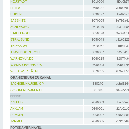
NEUSTADT
9610080
3f0b6b74
Prerow
9650027
7d50c68c
RUDEN
9690077
1fa822e6
SASSNITZ
9670065
9e7b2a4d
SCHLESWIG
9610040
09370c05
STAHLBRODE
9650070
340707f4
STRALSUND
9650043
b9163121
THIESSOW
9670067
d1c9bb3c
TIMMENDORF POEL
9630007
d22c341b
WARNEMÜNDE
9640015
220ff4c6
WISMAR-BAUMHAUS
9630008
95a0ab45
WITTOWER FÄHRE
9670055
4b348b56
ORANIENBURGER KANAL
SACHSENHAUSEN OP
580240
adbd3144
SACHSENHAUSEN UP
581840
0a6fe221
PEENE
AALBUDE
9660009
8ba772ed
ANKLAM
9660001
22fd01e0
DEMMIN
9660007
b7e238e8
JARMEN
9660005
a3328262
POTSDAMER HAVEL