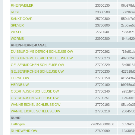
RHEINWEILER
23300130
06b978dd
RUST
23300580
5389b878
SANKT GOAR
25700300
550eb7e9
SPEYER
23700600
2cb8ae5b
WESEL
2770040
f33c3cc9
WORMS
23900200
844a620f
RHEIN-HERNE-KANAL
DUISBURG-MEIDERICH SCHLEUSE OW
27700262
f18e81da
DUISBURG-MEIDERICH SCHLEUSE UW
27700273
48780245
GELSENKIRCHEN SCHLEUSE OW
27700229
5b9f8134
GELSENKIRCHEN SCHLEUSE UW
27700230
427318d0
HERNE OW
27700150
ac6c4362
HERNE UW
27700160
b9975ea1
OBERHAUSEN SCHLEUSE OW
27700240
e251f943
OBERHAUSEN SCHLEUSE UW
27700251
12f63015
WANNE EICKEL SCHLEUSE OW
27700193
05ca0e33
WANNE EICKEL SCHLEUSE UW
27700218
23045f8b
RUHR
Hattingen
2769510000100
c0594fb5
RUHRWEHR OW
27600090
12a3037f