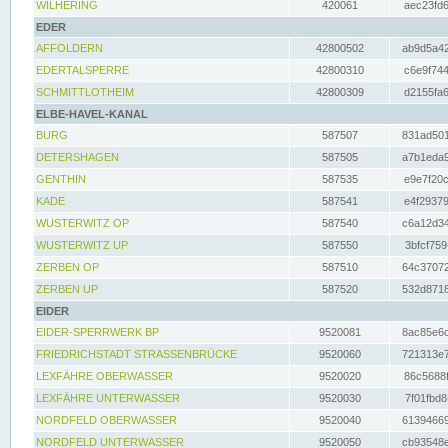
WILHERING
420061
aec23fd6
EDER
AFFOLDERN
42800502
ab9d5a42
EDERTALSPERRE
42800310
c6e9f744
SCHMITTLOTHEIM
42800309
d2155fa6
ELBE-HAVEL-KANAL
BURG
587507
831ad501
DETERSHAGEN
587505
a7b1eda9
GENTHIN
587535
e9e7f20c
KADE
587541
e4f29379
WUSTERWITZ OP
587540
c6a12d34
WUSTERWITZ UP
587550
3bfcf759
ZERBEN OP
587510
64c37072
ZERBEN UP
587520
532d8718
EIDER
EIDER-SPERRWERK BP
9520081
8ac85e6c
FRIEDRICHSTADT STRASSENBRÜCKE
9520060
721313e7
LEXFÄHRE OBERWASSER
9520020
86c5688f
LEXFÄHRE UNTERWASSER
9520030
7f01fbd8
NORDFELD OBERWASSER
9520040
61394669
NORDFELD UNTERWASSER
9520050
cb93548e