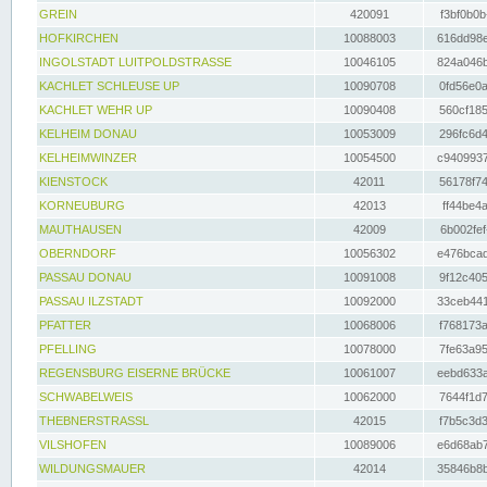
GREIN
420091
f3bf0b0b
HOFKIRCHEN
10088003
616dd98e
INGOLSTADT LUITPOLDSTRASSE
10046105
824a046b
KACHLET SCHLEUSE UP
10090708
0fd56e0a
KACHLET WEHR UP
10090408
560cf185
KELHEIM DONAU
10053009
296fc6d4
KELHEIMWINZER
10054500
c9409937
KIENSTOCK
42011
56178f74
KORNEUBURG
42013
ff44be4a
MAUTHAUSEN
42009
6b002fef
OBERNDORF
10056302
e476bcad
PASSAU DONAU
10091008
9f12c405
PASSAU ILZSTADT
10092000
33ceb441
PFATTER
10068006
f768173a
PFELLING
10078000
7fe63a95
REGENSBURG EISERNE BRÜCKE
10061007
eebd633a
SCHWABELWEIS
10062000
7644f1d7
THEBNERSTRASSL
42015
f7b5c3d3
VILSHOFEN
10089006
e6d68ab7
WILDUNGSMAUER
42014
35846b8b