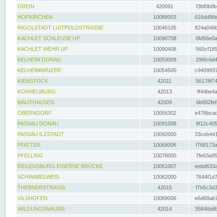
GREIN
420091
f3bf0b0b
HOFKIRCHEN
10088003
616dd98e
INGOLSTADT LUITPOLDSTRASSE
10046105
824a046b
KACHLET SCHLEUSE UP
10090708
0fd56e0a
KACHLET WEHR UP
10090408
560cf185
KELHEIM DONAU
10053009
296fc6d4
KELHEIMWINZER
10054500
c9409937
KIENSTOCK
42011
56178f74
KORNEUBURG
42013
ff44be4a
MAUTHAUSEN
42009
6b002fef
OBERNDORF
10056302
e476bcad
PASSAU DONAU
10091008
9f12c405
PASSAU ILZSTADT
10092000
33ceb441
PFATTER
10068006
f768173a
PFELLING
10078000
7fe63a95
REGENSBURG EISERNE BRÜCKE
10061007
eebd633a
SCHWABELWEIS
10062000
7644f1d7
THEBNERSTRASSL
42015
f7b5c3d3
VILSHOFEN
10089006
e6d68ab7
WILDUNGSMAUER
42014
35846b8b