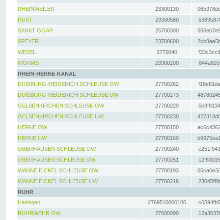
RHEINWEILER
23300130
06b978dd
RUST
23300580
5389b878
SANKT GOAR
25700300
550eb7e9
SPEYER
23700600
2cb8ae5b
WESEL
2770040
f33c3cc9
WORMS
23900200
844a620f
RHEIN-HERNE-KANAL
DUISBURG-MEIDERICH SCHLEUSE OW
27700262
f18e81da
DUISBURG-MEIDERICH SCHLEUSE UW
27700273
48780245
GELSENKIRCHEN SCHLEUSE OW
27700229
5b9f8134
GELSENKIRCHEN SCHLEUSE UW
27700230
427318d0
HERNE OW
27700150
ac6c4362
HERNE UW
27700160
b9975ea1
OBERHAUSEN SCHLEUSE OW
27700240
e251f943
OBERHAUSEN SCHLEUSE UW
27700251
12f63015
WANNE EICKEL SCHLEUSE OW
27700193
05ca0e33
WANNE EICKEL SCHLEUSE UW
27700218
23045f8b
RUHR
Hattingen
2769510000100
c0594fb5
RUHRWEHR OW
27600090
12a3037f