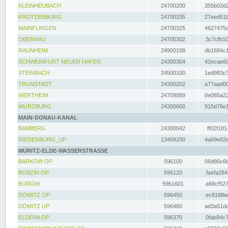
KLEINHEUBACH
24700200
355b02d2
KROTZENBURG
24700335
27eed51b
MAINFLINGEN
24700325
4627475d
OBERNAU
24700302
3c7cfb10
RAUNHEIM
24900108
db1684c1
SCHWEINFURT NEUER HAFEN
24300304
42ecae60
STEINBACH
24500100
1ed983c3
TRUNSTADT
24300202
a77aad00
WERTHEIM
24709089
0e065a22
WÜRZBURG
24300600
915d76e1
MAIN-DONAU-KANAL
BAMBERG
24300042
ff02f181
RIEDENBURG_UP
13409200
4a69e82e
MÜRITZ-ELDE-WASSERSTRASSE
BARKOW OP
596100
06d86c6b
BOBZIN OP
596120
faefa284
BUROW
5961601
a68cf527
DÖMITZ OP
596450
ec8188ee
DÖMITZ UP
596460
ad3a51da
ELDENA OP
596370
0fab94c7