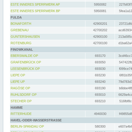
ESTE INNERES SPERRWERK AP
5950082
227b83f7
ESTE INNERES SPERRWERK BP
5950081
5fea1a12
FULDA
BONAFORTH
42900201
23721dfd
GREBENAU
42700202
acd63934
GUNTERSHAUSEN
42900100
213a585d
ROTENBURG
42700100
d1ba62a4
FINOWKANAL
EBERSWALDE OP
693170
3cd46cc7
GRAFENBRÜCK OP
693050
547422fb
LEESENBRÜCK OP
693030
f099ce74
LIEPE OP
693230
6f81b35f
LIEPE UP
693240
79d783d3
RAGÖSE OP
693190
b6bbe4f8
RUHLSDORF OP
693010
6629a4ca
STECHER OP
693210
516fbf8c
HAMME
RITTERHUDE
4940030
f49855d8
HAVEL-ODER-WASSERSTRASSE
BERLIN-SPANDAU OP
580300
e607a4b6