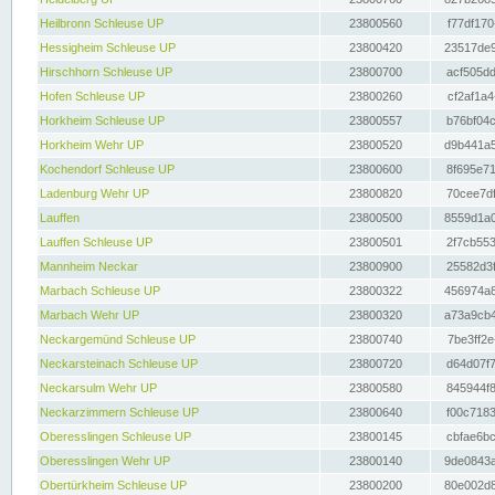
Heilbronn Schleuse UP
23800560
f77df170
Hessigheim Schleuse UP
23800420
23517de9
Hirschhorn Schleuse UP
23800700
acf505dd
Hofen Schleuse UP
23800260
cf2af1a4
Horkheim Schleuse UP
23800557
b76bf04c
Horkheim Wehr UP
23800520
d9b441a5
Kochendorf Schleuse UP
23800600
8f695e71
Ladenburg Wehr UP
23800820
70cee7df
Lauffen
23800500
8559d1a0
Lauffen Schleuse UP
23800501
2f7cb553
Mannheim Neckar
23800900
25582d3f
Marbach Schleuse UP
23800322
456974a8
Marbach Wehr UP
23800320
a73a9cb4
Neckargemünd Schleuse UP
23800740
7be3ff2e
Neckarsteinach Schleuse UP
23800720
d64d07f7
Neckarsulm Wehr UP
23800580
845944f8
Neckarzimmern Schleuse UP
23800640
f00c7183
Oberesslingen Schleuse UP
23800145
cbfae6bc
Oberesslingen Wehr UP
23800140
9de0843a
Obertürkheim Schleuse UP
23800200
80e002d8