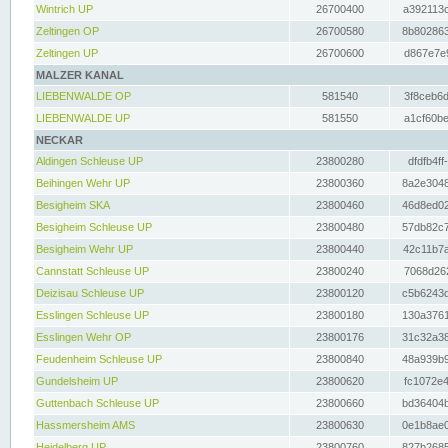
Wintrich UP
26700400
a392113c
Zeltingen OP
26700580
8b802863
Zeltingen UP
26700600
d867e7e9
MALZER KANAL
LIEBENWALDE OP
581540
3f8ceb6d
LIEBENWALDE UP
581550
a1cf60be
NECKAR
Aldingen Schleuse UP
23800280
dfdfb4ff
Beihingen Wehr UP
23800360
8a2e3048
Besigheim SKA
23800460
46d8ed02
Besigheim Schleuse UP
23800480
57db82c7
Besigheim Wehr UP
23800440
42c11b7a
Cannstatt Schleuse UP
23800240
7068d262
Deizisau Schleuse UP
23800120
c5b6243d
Esslingen Schleuse UP
23800180
130a3761
Esslingen Wehr OP
23800176
31c32a38
Feudenheim Schleuse UP
23800840
48a939b9
Gundelsheim UP
23800620
fc1072e4
Guttenbach Schleuse UP
23800660
bd36404b
Hassmersheim AMS
23800630
0e1b8ae0
Heidelberg UP
23800760
827b2685