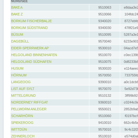
NORDSEE
BAKE A
9510063
e8daa3e2
BAKE Z
9510066
104fdc24
BORKUM FISCHERBALJE
9340020
8727ebfd
BORKUM SÜDSTRAND
9340030
478f21e9
BÜSUM
9510095
5287a3e1
DAGEBÜLL
9570040
6233e901
EIDER-SPERRWERK AP
9530010
04acd7e5
HELGOLAND BINNENHAFEN
9510070
c0ec139b
HELGOLAND SÜDHAFEN
9510075
0d8233b8
HUSUM
9530020
e114aeec
HÖRNUM
9570050
733755fd
LANGEOOG
9390010
a0c1dcb6
LIST AUF SYLT
9570070
5e92d73f
MITTELGRUND
9510132
3ff99b92
NORDERNEY RIFFGAT
9360010
c0244c0e
PELLWORM ANLEGER
9550021
2852b9ab
SCHARHÖRN
9510060
f0197bcf
SPIEKEROOG
9410010
662c4b5e
WITTDÜN
9570010
9c4c11f2
ZEHNERLOCH
9510010
e574d0af