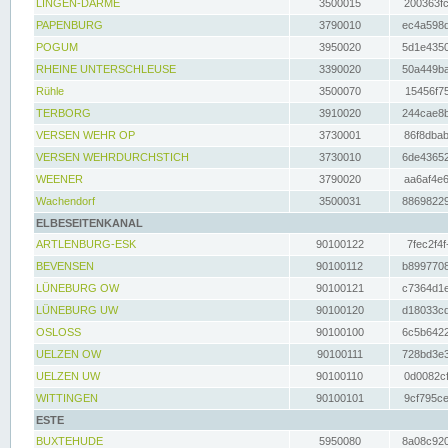
LINGEN-DARME
3500015
200363fc
PAPENBURG
3790010
ec4a598d
POGUM
3950020
5d1e4350
RHEINE UNTERSCHLEUSE
3390020
50a449ba
Rühle
3500070
15456f75
TERBORG
3910020
244cae8b
VERSEN WEHR OP
3730001
86f8dbab
VERSEN WEHRDURCHSTICH
3730010
6de43652
WEENER
3790020
aa6af4e6
Wachendorf
3500031
88698229
ELBESEITENKANAL
ARTLENBURG-ESK
90100122
7fec2f4f
BEVENSEN
90100112
b8997708
LÜNEBURG OW
90100121
c7364d1e
LÜNEBURG UW
90100120
d18033cd
OSLOSS
90100100
6c5b6422
UELZEN OW
90100111
728bd3e3
UELZEN UW
90100110
0d0082cf
WITTINGEN
90100101
9cf795ce
ESTE
BUXTEHUDE
5950080
8a08c920