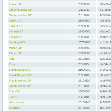
Fankel UP
26900300
583420a8
Grevenmacher OP
2610180
6e72bebf
Grevenmacher UP
26100200
69308142
Koblenz OP
26900880
3f64ff08
Koblenz UP
26900900
9dbcac54
Lehmen OP
26900680
d0abe01a
Lehmen UP
26900700
dc1bb420
Mehring AMS
26700100
4c1b6f17
Müden OP
26900480
a5c880a3
Müden UP
26900500
edc67ca3
Perl
26100100
c263ea53
Ruwer
26500150
abd34ee6
Sankt Aldegund OP
26900080
e4d6a271
Sankt Aldegund UP
26900100
20640279
Stadtbredimus OP
26100110
cceb7060
Stadtbredimus UP
26100130
dfdf753b
Trier OP
26500080
9d2b4126
Trier UP
26500100
3bec53ca
Wincheringen
26100140
bb5560fc
Wintrich OP
26700380
cb4789e4