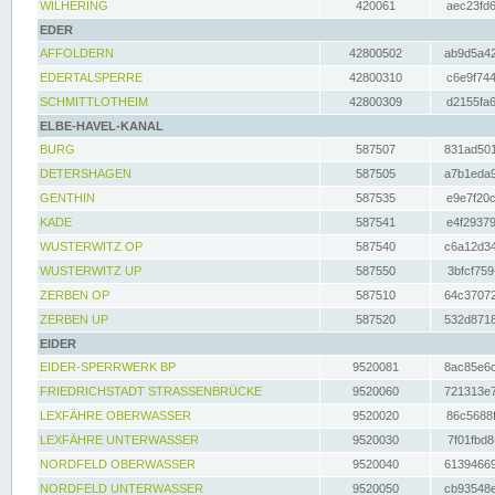
WILHERING
420061
aec23fd6
EDER
AFFOLDERN
42800502
ab9d5a42
EDERTALSPERRE
42800310
c6e9f744
SCHMITTLOTHEIM
42800309
d2155fa6
ELBE-HAVEL-KANAL
BURG
587507
831ad501
DETERSHAGEN
587505
a7b1eda9
GENTHIN
587535
e9e7f20c
KADE
587541
e4f29379
WUSTERWITZ OP
587540
c6a12d34
WUSTERWITZ UP
587550
3bfcf759
ZERBEN OP
587510
64c37072
ZERBEN UP
587520
532d8718
EIDER
EIDER-SPERRWERK BP
9520081
8ac85e6c
FRIEDRICHSTADT STRASSENBRÜCKE
9520060
721313e7
LEXFÄHRE OBERWASSER
9520020
86c5688f
LEXFÄHRE UNTERWASSER
9520030
7f01fbd8
NORDFELD OBERWASSER
9520040
61394669
NORDFELD UNTERWASSER
9520050
cb93548e