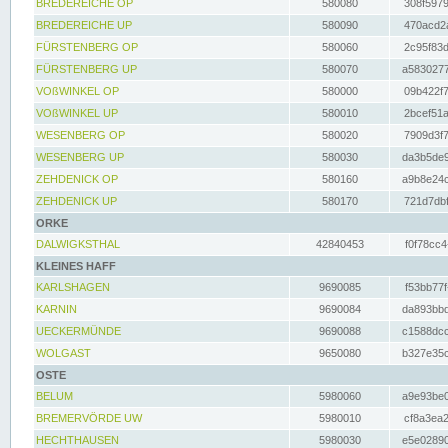
BREDEREICHE OP
580080
308f5979
BREDEREICHE UP
580090
470acd2a
FÜRSTENBERG OP
580060
2c95f83d
FÜRSTENBERG UP
580070
a5830277
VOßWINKEL OP
580000
09b422f7
VOßWINKEL UP
580010
2bcef51a
WESENBERG OP
580020
7909d3f7
WESENBERG UP
580030
da3b5de9
ZEHDENICK OP
580160
a9b8e24c
ZEHDENICK UP
580170
721d7dbf
ORKE
DALWIGKSTHAL
42840453
f0f78cc4
KLEINES HAFF
KARLSHAGEN
9690085
f53bb77f
KARNIN
9690084
da893bbd
UECKERMÜNDE
9690088
c1588dcc
WOLGAST
9650080
b327e35c
OSTE
BELUM
5980060
a9e93be0
BREMERVÖRDE UW
5980010
cf8a3ea2
HECHTHAUSEN
5980030
e5e02890