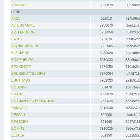
TÖNNING
9520070
00e386ac
ELBE
AKEN
502010
094b96e5
ALTENGAMME
5930070
2ee12b9a
ARTLENBURG
5930050
b3492c68
BARBY
502070
939f82ec
BLANKENESE UF
5952065
bacb459b
BLECKEDE
5930020
6aa1cd8e
BOIZENBURG
5930033
33e0bce0
BROKDORF
5970050
610ab204
BRUNSBÜTTEL MPM
5970094
d4f5f719
BUNTHAUS
5952020
ae1b91d0
COSWIG
501470
1ce53a59
CRANZ
5950070
e6b42536
CUXHAVEN STEUBENHÖFT
5990020
aad49293
DAMNATZ
5910030
c233674f
DESSAU
502000
1edc5fa4
DRESDEN
501060
70272185
DÖMITZ
5910025
6e3ea719
ELSTER
501390
c093b557