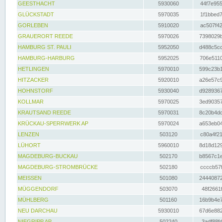
GEESTHACHT
5930060
44f7e955
GLÜCKSTADT
5970035
1f1bbed7
GORLEBEN
5910020
ac507f42
GRAUERORT REEDE
5970026
7398029b
HAMBURG ST. PAULI
5952050
d488c5cc
HAMBURG-HARBURG
5952025
706e5110
HETLINGEN
5970010
599c23b1
HITZACKER
5920010
a26e57c9
HOHNSTORF
5930040
d9289367
KOLLMAR
5970025
3ed90357
KRAUTSAND REEDE
5970031
8c20b4dc
KRÜCKAU-SPERRWERK AP
5970024
a653eb04
LENZEN
503120
c80a4f21
LÜHORT
5960010
8d18d129
MAGDEBURG-BUCKAU
502170
b8567c1e
MAGDEBURG-STROMBRÜCKE
502180
ccccb57f
MEISSEN
501080
24440872
MÜGGENDORF
503070
48f2661f
MÜHLBERG
501160
16b9b4e7
NEU DARCHAU
5930010
67d6e882
NIEGRIPP AP
502240
3adf88fd