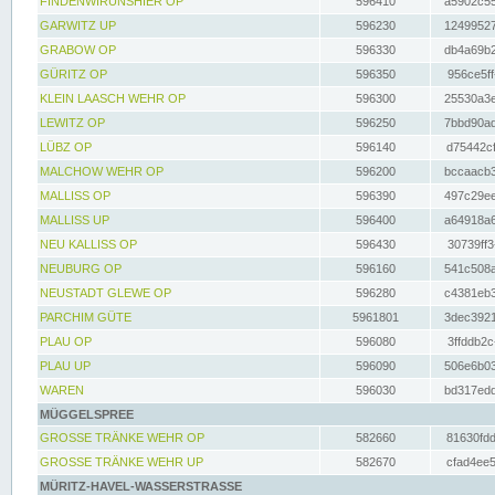
FINDENWIRUNSHIER OP
596410
a5902c55
GARWITZ UP
596230
12499527
GRABOW OP
596330
db4a69b2
GÜRITZ OP
596350
956ce5ff
KLEIN LAASCH WEHR OP
596300
25530a3e
LEWITZ OP
596250
7bbd90ad
LÜBZ OP
596140
d75442cf
MALCHOW WEHR OP
596200
bccaacb3
MALLISS OP
596390
497c29ee
MALLISS UP
596400
a64918a6
NEU KALLISS OP
596430
30739ff3
NEUBURG OP
596160
541c508a
NEUSTADT GLEWE OP
596280
c4381eb3
PARCHIM GÜTE
5961801
3dec3921
PLAU OP
596080
3ffddb2c
PLAU UP
596090
506e6b03
WAREN
596030
bd317edd
MÜGGELSPREE
GROSSE TRÄNKE WEHR OP
582660
81630fdd
GROSSE TRÄNKE WEHR UP
582670
cfad4ee5
MÜRITZ-HAVEL-WASSERSTRASSE