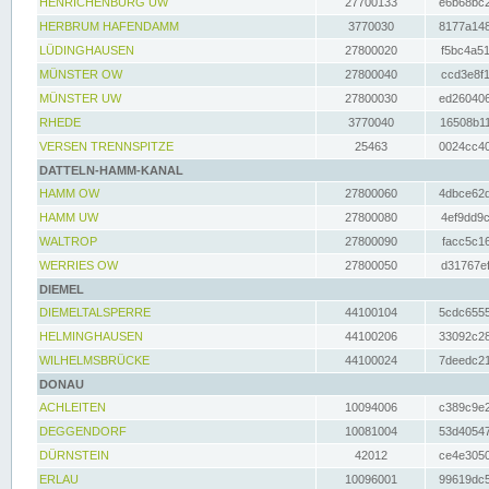
HENRICHENBURG UW
27700133
e6b68bc2
HERBRUM HAFENDAMM
3770030
8177a148
LÜDINGHAUSEN
27800020
f5bc4a51
MÜNSTER OW
27800040
ccd3e8f1
MÜNSTER UW
27800030
ed260406
RHEDE
3770040
16508b11
VERSEN TRENNSPITZE
25463
0024cc40
DATTELN-HAMM-KANAL
HAMM OW
27800060
4dbce62d
HAMM UW
27800080
4ef9dd9c
WALTROP
27800090
facc5c16
WERRIES OW
27800050
d31767ef
DIEMEL
DIEMELTALSPERRE
44100104
5cdc6555
HELMINGHAUSEN
44100206
33092c28
WILHELMSBRÜCKE
44100024
7deedc21
DONAU
ACHLEITEN
10094006
c389c9e2
DEGGENDORF
10081004
53d40547
DÜRNSTEIN
42012
ce4e3050
ERLAU
10096001
99619dc5