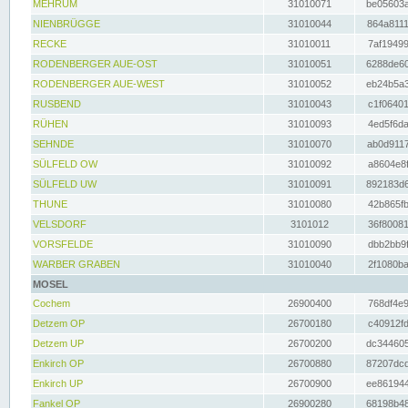
MEHRUM
31010071
be05603a
NIENBRÜGGE
31010044
864a8111
RECKE
31010011
7af19499
RODENBERGER AUE-OST
31010051
6288de60
RODENBERGER AUE-WEST
31010052
eb24b5a3
RUSBEND
31010043
c1f06401
RÜHEN
31010093
4ed5f6da
SEHNDE
31010070
ab0d9117
SÜLFELD OW
31010092
a8604e8f
SÜLFELD UW
31010091
892183d6
THUNE
31010080
42b865fb
VELSDORF
3101012
36f80081
VORSFELDE
31010090
dbb2bb9f
WARBER GRABEN
31010040
2f1080ba
MOSEL
Cochem
26900400
768df4e9
Detzem OP
26700180
c40912fd
Detzem UP
26700200
dc344605
Enkirch OP
26700880
87207dcd
Enkirch UP
26700900
ee861944
Fankel OP
26900280
68198b48