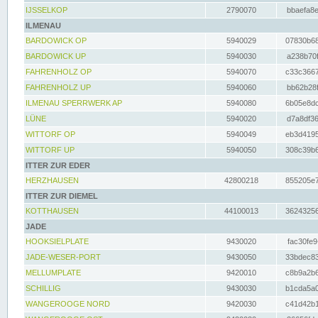
IJSSELKOP
2790070
bbaefa8e
ILMENAU
BARDOWICK OP
5940029
07830b68
BARDOWICK UP
5940030
a238b70f
FAHRENHOLZ OP
5940070
c33c3667
FAHRENHOLZ UP
5940060
bb62b28f
ILMENAU SPERRWERK AP
5940080
6b05e8dc
LÜNE
5940020
d7a8df36
WITTORF OP
5940049
eb3d4195
WITTORF UP
5940050
308c39b6
ITTER ZUR EDER
HERZHAUSEN
42800218
855205e7
ITTER ZUR DIEMEL
KOTTHAUSEN
44100013
36243256
JADE
HOOKSIELPLATE
9430020
fac30fe9
JADE-WESER-PORT
9430050
33bdec83
MELLUMPLATE
9420010
c8b9a2b6
SCHILLIG
9430030
b1cda5a0
WANGEROOGE NORD
9420030
c41d42b1