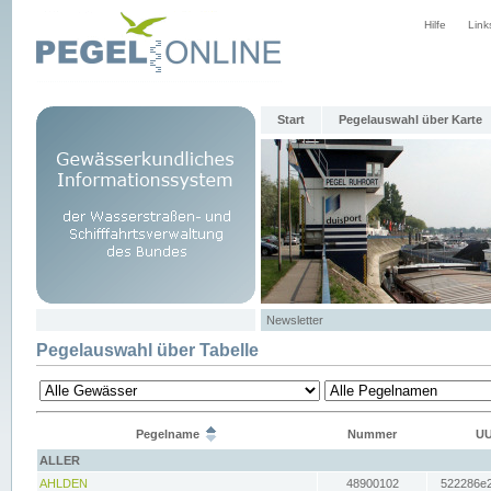
Hilfe
Link
Start
Pegelauswahl über Karte
Newsletter
Pegelauswahl über Tabelle
Pegelname
Nummer
UU
ALLER
AHLDEN
48900102
522286e2