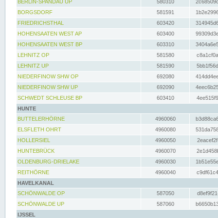
BERLIN-SPANDAU UP
580310
2c68509c
BORGSDORF
581591
1b2e2996
FRIEDRICHSTHAL
603420
314945d6
HOHENSAATEN WEST AP
603400
99309d3e
HOHENSAATEN WEST BP
603310
3404a6e5
LEHNITZ OP
581580
c8a1cf0a
LEHNITZ UP
581590
5bb1f56d
NIEDERFINOW SHW OP
692080
414dd4ee
NIEDERFINOW SHW UP
692090
4eec6b25
SCHWEDT SCHLEUSE BP
603410
4ee515f9
HUNTE
BUTTELERHÖRNE
4960060
b3d88ca6
ELSFLETH OHRT
4960080
531da758
HOLLERSIEL
4960050
2eacef2f
HUNTEBRÜCK
4960070
2e1d458b
OLDENBURG-DRIELAKE
4960030
1b51e55e
REITHÖRNE
4960040
c9df61c4
HAVELKANAL
SCHÖNWALDE OP
587050
d8ef9f21
SCHÖNWALDE UP
587060
b6650b13
IJSSEL