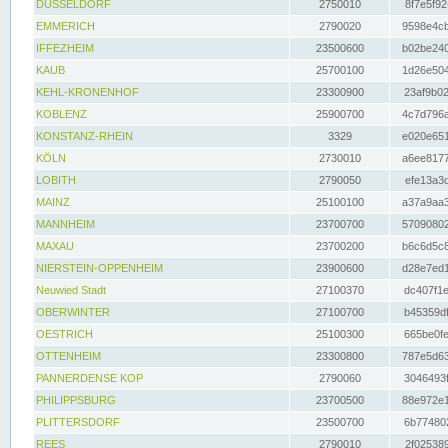
DÜSSELDORF
2750010
8f7e5f92
EMMERICH
2790020
9598e4cb
IFFEZHEIM
23500600
b02be240
KAUB
25700100
1d26e504
KEHL-KRONENHOF
23300900
23af9b02
KOBLENZ
25900700
4c7d796a
KONSTANZ-RHEIN
3329
e020e651
KÖLN
2730010
a6ee8177
LOBITH
2790050
efe13a3d
MAINZ
25100100
a37a9aa3
MANNHEIM
23700700
57090802
MAXAU
23700200
b6c6d5c8
NIERSTEIN-OPPENHEIM
23900600
d28e7ed1
Neuwied Stadt
27100370
dc407f1e
OBERWINTER
27100700
b45359df
OESTRICH
25100300
665be0fe
OTTENHEIM
23300800
787e5d63
PANNERDENSE KOP
2790060
3046493f
PHILIPPSBURG
23700500
88e972e1
PLITTERSDORF
23500700
6b774802
REES
2790010
2f025389