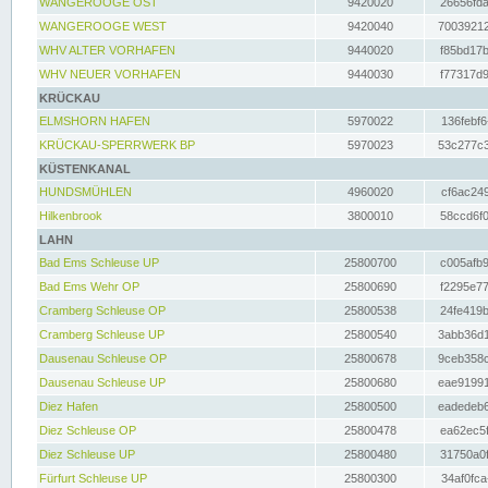
WANGEROOGE OST
9420020
26656fda
WANGEROOGE WEST
9420040
70039212
WHV ALTER VORHAFEN
9440020
f85bd17b
WHV NEUER VORHAFEN
9440030
f77317d9
KRÜCKAU
ELMSHORN HAFEN
5970022
136febf6
KRÜCKAU-SPERRWERK BP
5970023
53c277c3
KÜSTENKANAL
HUNDSMÜHLEN
4960020
cf6ac249
Hilkenbrook
3800010
58ccd6f0
LAHN
Bad Ems Schleuse UP
25800700
c005afb9
Bad Ems Wehr OP
25800690
f2295e77
Cramberg Schleuse OP
25800538
24fe419b
Cramberg Schleuse UP
25800540
3abb36d1
Dausenau Schleuse OP
25800678
9ceb358c
Dausenau Schleuse UP
25800680
eae91991
Diez Hafen
25800500
eadedeb6
Diez Schleuse OP
25800478
ea62ec5f
Diez Schleuse UP
25800480
31750a0f
Fürfurt Schleuse UP
25800300
34af0fca