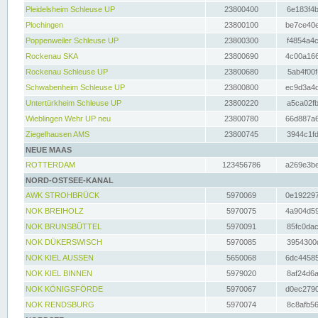
Pleidelsheim Schleuse UP
23800400
6e183f4b
Plochingen
23800100
be7ce40e
Poppenweiler Schleuse UP
23800300
f4854a4c
Rockenau SKA
23800690
4c00a166
Rockenau Schleuse UP
23800680
5ab4f00f
Schwabenheim Schleuse UP
23800800
ec9d3a4d
Untertürkheim Schleuse UP
23800220
a5ca02fb
Wieblingen Wehr UP neu
23800780
66d887a6
Ziegelhausen AMS
23800745
3944c1fd
NEUE MAAS
ROTTERDAM
123456786
a269e3be
NORD-OSTSEE-KANAL
AWK STROHBRÜCK
5970069
0e192297
NOK BREIHOLZ
5970075
4a904d59
NOK BRUNSBÜTTEL
5970091
85fc0dac
NOK DÜKERSWISCH
5970085
3954300d
NOK KIEL AUSSEN
5650068
6dc44585
NOK KIEL BINNEN
5979020
8af24d6a
NOK KÖNIGSFÖRDE
5970067
d0ec2790
NOK RENDSBURG
5970074
8c8afb56