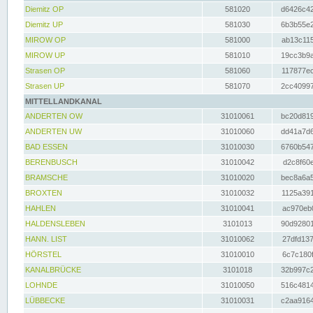
Diemitz OP
581020
d6426c42
Diemitz UP
581030
6b3b55e2
MIROW OP
581000
ab13c115
MIROW UP
581010
19cc3b9a
Strasen OP
581060
117877ec
Strasen UP
581070
2cc40997
MITTELLANDKANAL
ANDERTEN OW
31010061
bc20d819
ANDERTEN UW
31010060
dd41a7d6
BAD ESSEN
31010030
6760b547
BERENBUSCH
31010042
d2c8f60e
BRAMSCHE
31010020
bec8a6a5
BROXTEN
31010032
1125a391
HAHLEN
31010041
ac970eb0
HALDENSLEBEN
3101013
90d92801
HANN. LIST
31010062
27dfd137
HÖRSTEL
31010010
6c7c180f
KANALBRÜCKE
3101018
32b997c2
LOHNDE
31010050
516c4814
LÜBBECKE
31010031
c2aa9164