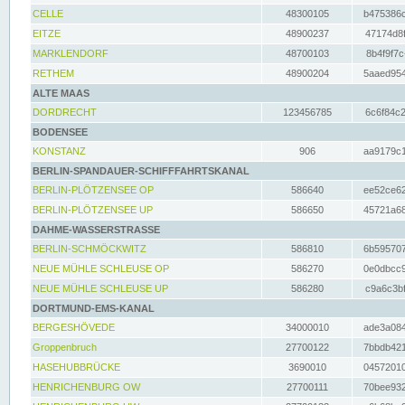
CELLE
48300105
b475386c
EITZE
48900237
47174d8f
MARKLENDORF
48700103
8b4f9f7c
RETHEM
48900204
5aaed954
ALTE MAAS
DORDRECHT
123456785
6c6f84c2
BODENSEE
KONSTANZ
906
aa9179c1
BERLIN-SPANDAUER-SCHIFFFAHRTSKANAL
BERLIN-PLÖTZENSEE OP
586640
ee52ce62
BERLIN-PLÖTZENSEE UP
586650
45721a68
DAHME-WASSERSTRASSE
BERLIN-SCHMÖCKWITZ
586810
6b595707
NEUE MÜHLE SCHLEUSE OP
586270
0e0dbcc9
NEUE MÜHLE SCHLEUSE UP
586280
c9a6c3bf
DORTMUND-EMS-KANAL
BERGESHÖVEDE
34000010
ade3a084
Groppenbruch
27700122
7bbdb421
HASEHUBBRÜCKE
3690010
04572010
HENRICHENBURG OW
27700111
70bee932