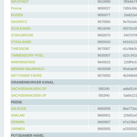
NEUSTADT
9610080
3f0b6b74
Prerow
9650027
7d50c68c
RUDEN
9690077
1fa822e6
SASSNITZ
9670065
9e7b2a4d
SCHLESWIG
9610040
09370c05
STAHLBRODE
9650070
340707f4
STRALSUND
9650043
b9163121
THIESSOW
9670067
d1c9bb3c
TIMMENDORF POEL
9630007
d22c341b
WARNEMÜNDE
9640015
220ff4c6
WISMAR-BAUMHAUS
9630008
95a0ab45
WITTOWER FÄHRE
9670055
4b348b56
ORANIENBURGER KANAL
SACHSENHAUSEN OP
580240
adbd3144
SACHSENHAUSEN UP
581840
0a6fe221
PEENE
AALBUDE
9660009
8ba772ed
ANKLAM
9660001
22fd01e0
DEMMIN
9660007
b7e238e8
JARMEN
9660005
a3328262
POTSDAMER HAVEL