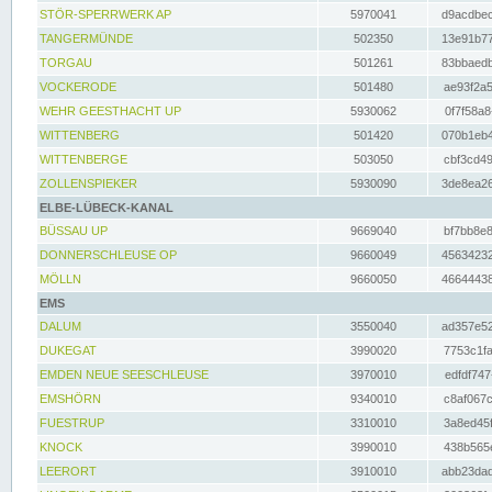
STÖR-SPERRWERK AP
5970041
d9acdbec
TANGERMÜNDE
502350
13e91b77
TORGAU
501261
83bbaedb
VOCKERODE
501480
ae93f2a5
WEHR GEESTHACHT UP
5930062
0f7f58a8
WITTENBERG
501420
070b1eb4
WITTENBERGE
503050
cbf3cd49
ZOLLENSPIEKER
5930090
3de8ea26
ELBE-LÜBECK-KANAL
BÜSSAU UP
9669040
bf7bb8e8
DONNERSCHLEUSE OP
9660049
45634232
MÖLLN
9660050
46644438
EMS
DALUM
3550040
ad357e52
DUKEGAT
3990020
7753c1fa
EMDEN NEUE SEESCHLEUSE
3970010
edfdf747
EMSHÖRN
9340010
c8af067c
FUESTRUP
3310010
3a8ed45f
KNOCK
3990010
438b565e
LEERORT
3910010
abb23dad