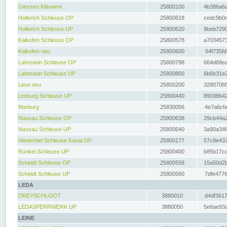
Giessen Klärwerk
25800100
4b386a6a
Hollerich Schleuse OP
25800618
cedc9b0c
Hollerich Schleuse UP
25800620
9beb7290
Kalkofen Schleuse OP
25800578
a7034573
Kalkofen neu
25800600
64f735fd
Lahnstein Schleuse OP
25800798
664d68ea
Lahnstein Schleuse UP
25800800
6b6b31e2
Leun neu
25800200
32807065
Limburg Schleuse UP
25800440
89038b42
Marburg
25830056
4e7a6cfa
Nassau Schleuse OP
25800638
29cb44a2
Nassau Schleuse UP
25800640
3a90a346
Niederbiel Schleuse Kanal OP
25800177
57c8e437
Runkel Schleuse UP
25800400
b85b17cc
Scheidt Schleuse OP
25800558
15a50d2b
Scheidt Schleuse UP
25800560
7dfe4776
LEDA
DREYSCHLOOT
3880010
d4df3617
LEDASPERRWERK UP
3880050
5e6ae93a
LEINE