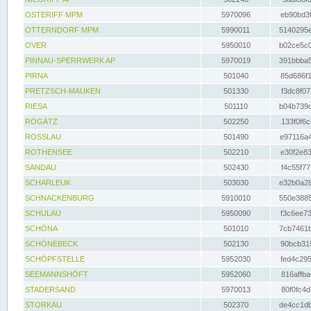
OSTERIFF MPM
5970096
eb90bd3f
OTTERNDORF MPM
5990011
5140295e
OVER
5950010
b02ce5c0
PINNAU-SPERRWERK AP
5970019
391bbba5
PIRNA
501040
85d686f1
PRETZSCH-MAUKEN
501330
f3dc8f07
RIESA
501110
b04b739d
ROGÄTZ
502250
133f0f6c
ROSSLAU
501490
e97116a4
ROTHENSEE
502210
e30f2e83
SANDAU
502430
f4c55f77
SCHARLEUK
503030
e32b0a28
SCHNACKENBURG
5910010
550e3885
SCHULAU
5950090
f3c6ee73
SCHÖNA
501010
7cb7461b
SCHÖNEBECK
502130
90bcb315
SCHÖPFSTELLE
5952030
fed4c295
SEEMANNSHÖFT
5952060
816affba
STADERSAND
5970013
80f0fc4d
STORKAU
502370
de4cc1db