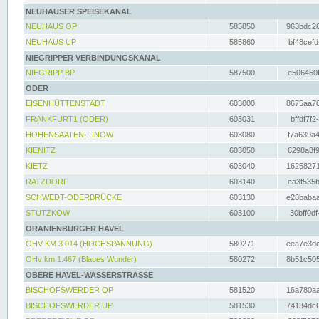
NEUHAUSER SPEISEKANAL
NEUHAUS OP
585850
963bdc26
NEUHAUS UP
585860
bf48cefd
NIEGRIPPER VERBINDUNGSKANAL
NIEGRIPP BP
587500
e506460f
ODER
EISENHÜTTENSTADT
603000
8675aa70
FRANKFURT1 (ODER)
603031
bffdf7f2
HOHENSAATEN-FINOW
603080
f7a639a4
KIENITZ
603050
6298a8f9
KIETZ
603040
16258271
RATZDORF
603140
ca3f535b
SCHWEDT-ODERBRÜCKE
603130
e28babaa
STÜTZKOW
603100
30bff0df
ORANIENBURGER HAVEL
OHV KM 3.014 (HOCHSPANNUNG)
580271
eea7e3dc
OHv km 1.467 (Blaues Wunder)
580272
8b51c505
OBERE HAVEL-WASSERSTRASSE
BISCHOFSWERDER OP
581520
16a780aa
BISCHOFSWERDER UP
581530
74134dc6