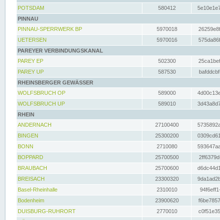
POTSDAM
580412
5e10e1e7
PINNAU
PINNAU-SPERRWERK BP
5970018
26259e8f
UETERSEN
5970016
575da86f
PAREYER VERBINDUNGSKANAL
PAREY EP
502300
25ca1bef
PAREY UP
587530
bafddcbf
RHEINSBERGER GEWÄSSER
WOLFSBRUCH OP
589000
4d00c13e
WOLFSBRUCH UP
589010
3d43a8d7
RHEIN
ANDERNACH
27100400
5735892a
BINGEN
25300200
0309cd61
BONN
2710080
593647aa
BOPPARD
25700500
2ff6379d
BRAUBACH
25700600
d6dc44d1
BREISACH
23300320
9da1ad2b
Basel-Rheinhalle
2310010
94f6eff1
Bodenheim
23900620
f6be7857
DUISBURG-RUHRORT
2770010
c0f51e35