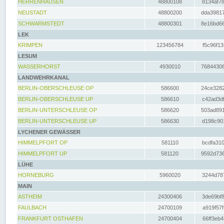
HERRENHAUSEN
48800108
8134af78
NEUSTADT
48800200
dda39817
SCHWARMSTEDT
48800301
8e16bd66
LEK
KRIMPEN
123456784
f5c96f13
LESUM
WASSERHORST
4930010
76844306
LANDWEHRKANAL
BERLIN-OBERSCHLEUSE OP
586600
24ce3282
BERLIN-OBERSCHLEUSE UP
586610
c42ad3df
BERLIN-UNTERSCHLEUSE OP
586620
503ad891
BERLIN-UNTERSCHLEUSE UP
586630
d198c901
LYCHENER GEWÄSSER
HIMMELPFORT OP
581110
bcdfa310
HIMMELPFORT UP
581120
9592d736
LÜHE
HORNEBURG
5960020
3244d787
MAIN
ASTHEIM
24300406
3de69bf8
FAULBACH
24700109
a919f57f
FRANKFURT OSTHAFEN
24700404
66ff3eb4