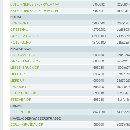
ESTE INNERES SPERRWERK AP
5950082
227b83f7
ESTE INNERES SPERRWERK BP
5950081
5fea1a12
FULDA
BONAFORTH
42900201
23721dfd
GREBENAU
42700202
acd63934
GUNTERSHAUSEN
42900100
213a585d
ROTENBURG
42700100
d1ba62a4
FINOWKANAL
EBERSWALDE OP
693170
3cd46cc7
GRAFENBRÜCK OP
693050
547422fb
LEESENBRÜCK OP
693030
f099ce74
LIEPE OP
693230
6f81b35f
LIEPE UP
693240
79d783d3
RAGÖSE OP
693190
b6bbe4f8
RUHLSDORF OP
693010
6629a4ca
STECHER OP
693210
516fbf8c
HAMME
RITTERHUDE
4940030
f49855d8
HAVEL-ODER-WASSERSTRASSE
BERLIN-SPANDAU OP
580300
e607a4b6