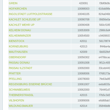
GREIN
420091
f3bf0b0b
HOFKIRCHEN
10088003
616dd98e
INGOLSTADT LUITPOLDSTRASSE
10046105
824a046b
KACHLET SCHLEUSE UP
10090708
0fd56e0a
KACHLET WEHR UP
10090408
560cf185
KELHEIM DONAU
10053009
296fc6d4
KELHEIMWINZER
10054500
c9409937
KIENSTOCK
42011
56178f74
KORNEUBURG
42013
ff44be4a
MAUTHAUSEN
42009
6b002fef
OBERNDORF
10056302
e476bcad
PASSAU DONAU
10091008
9f12c405
PASSAU ILZSTADT
10092000
33ceb441
PFATTER
10068006
f768173a
PFELLING
10078000
7fe63a95
REGENSBURG EISERNE BRÜCKE
10061007
eebd633a
SCHWABELWEIS
10062000
7644f1d7
THEBNERSTRASSL
42015
f7b5c3d3
VILSHOFEN
10089006
e6d68ab7
WILDUNGSMAUER
42014
35846b8b