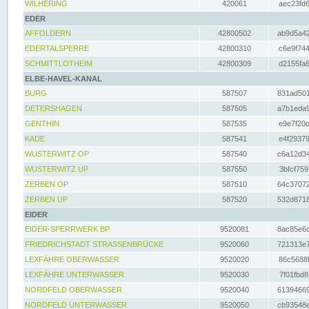
WILHERING
420061
aec23fd6
EDER
AFFOLDERN
42800502
ab9d5a42
EDERTALSPERRE
42800310
c6e9f744
SCHMITTLOTHEIM
42800309
d2155fa6
ELBE-HAVEL-KANAL
BURG
587507
831ad501
DETERSHAGEN
587505
a7b1eda9
GENTHIN
587535
e9e7f20c
KADE
587541
e4f29379
WUSTERWITZ OP
587540
c6a12d34
WUSTERWITZ UP
587550
3bfcf759
ZERBEN OP
587510
64c37072
ZERBEN UP
587520
532d8718
EIDER
EIDER-SPERRWERK BP
9520081
8ac85e6c
FRIEDRICHSTADT STRASSENBRÜCKE
9520060
721313e7
LEXFÄHRE OBERWASSER
9520020
86c5688f
LEXFÄHRE UNTERWASSER
9520030
7f01fbd8
NORDFELD OBERWASSER
9520040
61394669
NORDFELD UNTERWASSER
9520050
cb93548e