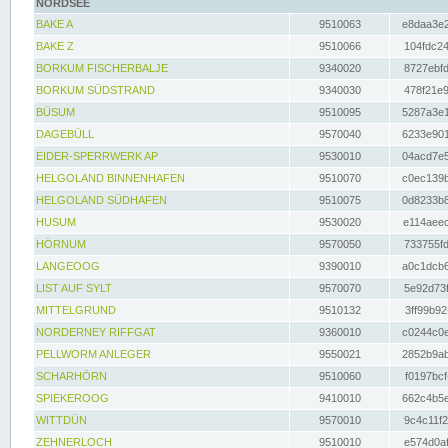
NORDSEE
BAKE A
9510063
e8daa3e2
BAKE Z
9510066
104fdc24
BORKUM FISCHERBALJE
9340020
8727ebfd
BORKUM SÜDSTRAND
9340030
478f21e9
BÜSUM
9510095
5287a3e1
DAGEBÜLL
9570040
6233e901
EIDER-SPERRWERK AP
9530010
04acd7e5
HELGOLAND BINNENHAFEN
9510070
c0ec139b
HELGOLAND SÜDHAFEN
9510075
0d8233b8
HUSUM
9530020
e114aeec
HÖRNUM
9570050
733755fd
LANGEOOG
9390010
a0c1dcb6
LIST AUF SYLT
9570070
5e92d73f
MITTELGRUND
9510132
3ff99b92
NORDERNEY RIFFGAT
9360010
c0244c0e
PELLWORM ANLEGER
9550021
2852b9ab
SCHARHÖRN
9510060
f0197bcf
SPIEKEROOG
9410010
662c4b5e
WITTDÜN
9570010
9c4c11f2
ZEHNERLOCH
9510010
e574d0af