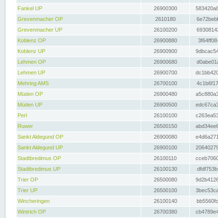
Fankel UP
26900300
583420a8
Grevenmacher OP
2610180
6e72bebf
Grevenmacher UP
26100200
69308142
Koblenz OP
26900880
3f64ff08
Koblenz UP
26900900
9dbcac54
Lehmen OP
26900680
d0abe01a
Lehmen UP
26900700
dc1bb420
Mehring AMS
26700100
4c1b6f17
Müden OP
26900480
a5c880a3
Müden UP
26900500
edc67ca3
Perl
26100100
c263ea53
Ruwer
26500150
abd34ee6
Sankt Aldegund OP
26900080
e4d6a271
Sankt Aldegund UP
26900100
20640279
Stadtbredimus OP
26100110
cceb7060
Stadtbredimus UP
26100130
dfdf753b
Trier OP
26500080
9d2b4126
Trier UP
26500100
3bec53ca
Wincheringen
26100140
bb5560fc
Wintrich OP
26700380
cb4789e4