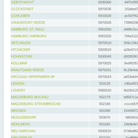
GEESTHACHT
5930060
44f7e955
GLÜCKSTADT
5970035
1f1bbed7
GORLEBEN
5910020
ac507f42
GRAUERORT REEDE
5970026
7398029b
HAMBURG ST. PAULI
5952050
d488c5cc
HAMBURG-HARBURG
5952025
706e5110
HETLINGEN
5970010
599c23b1
HITZACKER
5920010
a26e57c9
HOHNSTORF
5930040
d9289367
KOLLMAR
5970025
3ed90357
KRAUTSAND REEDE
5970031
8c20b4dc
KRÜCKAU-SPERRWERK AP
5970024
a653eb04
LENZEN
503120
c80a4f21
LÜHORT
5960010
8d18d129
MAGDEBURG-BUCKAU
502170
b8567c1e
MAGDEBURG-STROMBRÜCKE
502180
ccccb57f
MEISSEN
501080
24440872
MÜGGENDORF
503070
48f2661f
MÜHLBERG
501160
16b9b4e7
NEU DARCHAU
5930010
67d6e882
NIEGRIPP AP
502240
3adf88fd