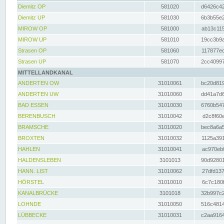
Diemitz OP
581020
d6426c42
Diemitz UP
581030
6b3b55e2
MIROW OP
581000
ab13c115
MIROW UP
581010
19cc3b9a
Strasen OP
581060
117877ec
Strasen UP
581070
2cc40997
MITTELLANDKANAL
ANDERTEN OW
31010061
bc20d819
ANDERTEN UW
31010060
dd41a7d6
BAD ESSEN
31010030
6760b547
BERENBUSCH
31010042
d2c8f60e
BRAMSCHE
31010020
bec8a6a5
BROXTEN
31010032
1125a391
HAHLEN
31010041
ac970eb0
HALDENSLEBEN
3101013
90d92801
HANN. LIST
31010062
27dfd137
HÖRSTEL
31010010
6c7c180f
KANALBRÜCKE
3101018
32b997c2
LOHNDE
31010050
516c4814
LÜBBECKE
31010031
c2aa9164