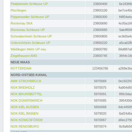
Pleidelsheim Schleuse UP
23800400
6e183f4b
Plochingen
23800100
be7ce40e
Poppenweiler Schleuse UP
23800300
f4854a4c
Rockenau SKA
23800690
4c00a166
Rockenau Schleuse UP
23800680
5ab4f00f
Schwabenheim Schleuse UP
23800800
ec9d3a4d
Untertürkheim Schleuse UP
23800220
a5ca02fb
Wieblingen Wehr UP neu
23800780
66d887a6
Ziegelhausen AMS
23800745
3944c1fd
NEUE MAAS
ROTTERDAM
123456786
a269e3be
NORD-OSTSEE-KANAL
AWK STROHBRÜCK
5970069
0e192297
NOK BREIHOLZ
5970075
4a904d59
NOK BRUNSBÜTTEL
5970091
85fc0dac
NOK DÜKERSWISCH
5970085
3954300d
NOK KIEL AUSSEN
5650068
6dc44585
NOK KIEL BINNEN
5979020
8af24d6a
NOK KÖNIGSFÖRDE
5970067
d0ec2790
NOK RENDSBURG
5970074
8c8afb56