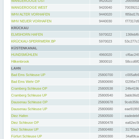
WANGEROOGE OST
9420020
26656fda
WANGEROOGE WEST
9420040
70039212
WHV ALTER VORHAFEN
9440020
f85bd17b
WHV NEUER VORHAFEN
9440030
f77317d9
KRÜCKAU
ELMSHORN HAFEN
5970022
136febf6
KRÜCKAU-SPERRWERK BP
5970023
53c277c3
KÜSTENKANAL
HUNDSMÜHLEN
4960020
cf6ac249
Hilkenbrook
3800010
58ccd6f0
LAHN
Bad Ems Schleuse UP
25800700
c005afb9
Bad Ems Wehr OP
25800690
f2295e77
Cramberg Schleuse OP
25800538
24fe419b
Cramberg Schleuse UP
25800540
3abb36d1
Dausenau Schleuse OP
25800678
9ceb358c
Dausenau Schleuse UP
25800680
eae91991
Diez Hafen
25800500
eadedeb6
Diez Schleuse OP
25800478
ea62ec5f
Diez Schleuse UP
25800480
31750a0f
Fürfurt Schleuse UP
25800300
34af0fca