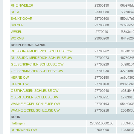
RHEINWEILER
23300130
06b978dd
RUST
23300580
5389b878
SANKT GOAR
25700300
550eb7e9
SPEYER
23700600
2cb8ae5b
WESEL
2770040
f33c3cc9
WORMS
23900200
844a620f
RHEIN-HERNE-KANAL
DUISBURG-MEIDERICH SCHLEUSE OW
27700262
f18e81da
DUISBURG-MEIDERICH SCHLEUSE UW
27700273
48780245
GELSENKIRCHEN SCHLEUSE OW
27700229
5b9f8134
GELSENKIRCHEN SCHLEUSE UW
27700230
427318d0
HERNE OW
27700150
ac6c4362
HERNE UW
27700160
b9975ea1
OBERHAUSEN SCHLEUSE OW
27700240
e251f943
OBERHAUSEN SCHLEUSE UW
27700251
12f63015
WANNE EICKEL SCHLEUSE OW
27700193
05ca0e33
WANNE EICKEL SCHLEUSE UW
27700218
23045f8b
RUHR
Hattingen
2769510000100
c0594fb5
RUHRWEHR OW
27600090
12a3037f