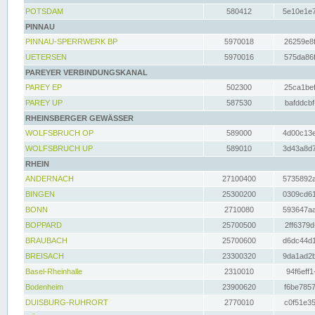
POTSDAM
580412
5e10e1e7
PINNAU
PINNAU-SPERRWERK BP
5970018
26259e8f
UETERSEN
5970016
575da86f
PAREYER VERBINDUNGSKANAL
PAREY EP
502300
25ca1bef
PAREY UP
587530
bafddcbf
RHEINSBERGER GEWÄSSER
WOLFSBRUCH OP
589000
4d00c13e
WOLFSBRUCH UP
589010
3d43a8d7
RHEIN
ANDERNACH
27100400
5735892a
BINGEN
25300200
0309cd61
BONN
2710080
593647aa
BOPPARD
25700500
2ff6379d
BRAUBACH
25700600
d6dc44d1
BREISACH
23300320
9da1ad2b
Basel-Rheinhalle
2310010
94f6eff1
Bodenheim
23900620
f6be7857
DUISBURG-RUHRORT
2770010
c0f51e35