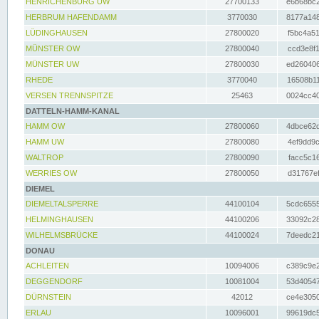
HENRICHENBURG UW
27700133
e6b68bc2
HERBRUM HAFENDAMM
3770030
8177a148
LÜDINGHAUSEN
27800020
f5bc4a51
MÜNSTER OW
27800040
ccd3e8f1
MÜNSTER UW
27800030
ed260406
RHEDE
3770040
16508b11
VERSEN TRENNSPITZE
25463
0024cc40
DATTELN-HAMM-KANAL
HAMM OW
27800060
4dbce62d
HAMM UW
27800080
4ef9dd9c
WALTROP
27800090
facc5c16
WERRIES OW
27800050
d31767ef
DIEMEL
DIEMELTALSPERRE
44100104
5cdc6555
HELMINGHAUSEN
44100206
33092c28
WILHELMSBRÜCKE
44100024
7deedc21
DONAU
ACHLEITEN
10094006
c389c9e2
DEGGENDORF
10081004
53d40547
DÜRNSTEIN
42012
ce4e3050
ERLAU
10096001
99619dc5