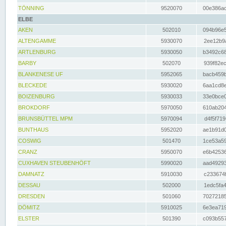
TÖNNING
9520070
00e386ac
ELBE
AKEN
502010
094b96e5
ALTENGAMME
5930070
2ee12b9a
ARTLENBURG
5930050
b3492c68
BARBY
502070
939f82ec
BLANKENESE UF
5952065
bacb459b
BLECKEDE
5930020
6aa1cd8e
BOIZENBURG
5930033
33e0bce0
BROKDORF
5970050
610ab204
BRUNSBÜTTEL MPM
5970094
d4f5f719
BUNTHAUS
5952020
ae1b91d0
COSWIG
501470
1ce53a59
CRANZ
5950070
e6b42536
CUXHAVEN STEUBENHÖFT
5990020
aad49293
DAMNATZ
5910030
c233674f
DESSAU
502000
1edc5fa4
DRESDEN
501060
70272185
DÖMITZ
5910025
6e3ea719
ELSTER
501390
c093b557