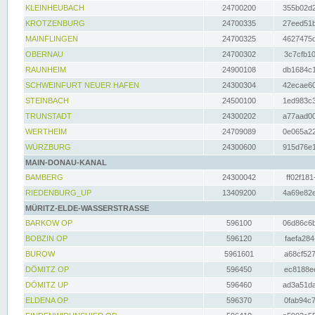
KLEINHEUBACH
24700200
355b02d2
KROTZENBURG
24700335
27eed51b
MAINFLINGEN
24700325
4627475d
OBERNAU
24700302
3c7cfb10
RAUNHEIM
24900108
db1684c1
SCHWEINFURT NEUER HAFEN
24300304
42ecae60
STEINBACH
24500100
1ed983c3
TRUNSTADT
24300202
a77aad00
WERTHEIM
24709089
0e065a22
WÜRZBURG
24300600
915d76e1
MAIN-DONAU-KANAL
BAMBERG
24300042
ff02f181
RIEDENBURG_UP
13409200
4a69e82e
MÜRITZ-ELDE-WASSERSTRASSE
BARKOW OP
596100
06d86c6b
BOBZIN OP
596120
faefa284
BUROW
5961601
a68cf527
DÖMITZ OP
596450
ec8188ee
DÖMITZ UP
596460
ad3a51da
ELDENA OP
596370
0fab94c7