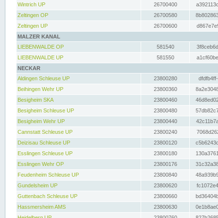
Wintrich UP
26700400
a392113c
Zeltingen OP
26700580
8b802863
Zeltingen UP
26700600
d867e7e9
MALZER KANAL
LIEBENWALDE OP
581540
3f8ceb6d
LIEBENWALDE UP
581550
a1cf60be
NECKAR
Aldingen Schleuse UP
23800280
dfdfb4ff
Beihingen Wehr UP
23800360
8a2e3048
Besigheim SKA
23800460
46d8ed02
Besigheim Schleuse UP
23800480
57db82c7
Besigheim Wehr UP
23800440
42c11b7a
Cannstatt Schleuse UP
23800240
7068d262
Deizisau Schleuse UP
23800120
c5b6243d
Esslingen Schleuse UP
23800180
130a3761
Esslingen Wehr OP
23800176
31c32a38
Feudenheim Schleuse UP
23800840
48a939b9
Gundelsheim UP
23800620
fc1072e4
Guttenbach Schleuse UP
23800660
bd36404b
Hassmersheim AMS
23800630
0e1b8ae0
Heidelberg UP
23800760
827b2685