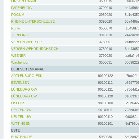
LINGEN-DARME
3500015
200363fc
PAPENBURG
3790010
ec4a598d
POGUM
3950020
5d1e4350
RHEINE UNTERSCHLEUSE
3390020
50a449ba
Rühle
3500070
15456f75
TERBORG
3910020
244cae8b
VERSEN WEHR OP
3730001
86f8dbab
VERSEN WEHRDURCHSTICH
3730010
6de43652
WEENER
3790020
aa6af4e6
Wachendorf
3500031
88698229
ELBESEITENKANAL
ARTLENBURG-ESK
90100122
7fec2f4f
BEVENSEN
90100112
b8997708
LÜNEBURG OW
90100121
c7364d1e
LÜNEBURG UW
90100120
d18033cd
OSLOSS
90100100
6c5b6422
UELZEN OW
90100111
728bd3e3
UELZEN UW
90100110
0d0082cf
WITTINGEN
90100101
9cf795ce
ESTE
BUXTEHUDE
5950080
8a08c920