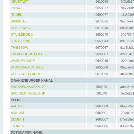
NEUSTADT
9610080
3f0b6b74
Prerow
9650027
7d50c68c
RUDEN
9690077
1fa822e6
SASSNITZ
9670065
9e7b2a4d
SCHLESWIG
9610040
09370c05
STAHLBRODE
9650070
340707f4
STRALSUND
9650043
b9163121
THIESSOW
9670067
d1c9bb3c
TIMMENDORF POEL
9630007
d22c341b
WARNEMÜNDE
9640015
220ff4c6
WISMAR-BAUMHAUS
9630008
95a0ab45
WITTOWER FÄHRE
9670055
4b348b56
ORANIENBURGER KANAL
SACHSENHAUSEN OP
580240
adbd3144
SACHSENHAUSEN UP
581840
0a6fe221
PEENE
AALBUDE
9660009
8ba772ed
ANKLAM
9660001
22fd01e0
DEMMIN
9660007
b7e238e8
JARMEN
9660005
a3328262
POTSDAMER HAVEL