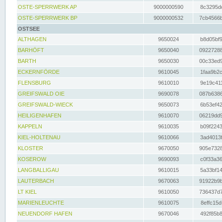
OSTE-SPERRWERK AP
9000000590
8c3295dc
OSTE-SPERRWERK BP
9000000532
7cb4566b
OSTSEE
ALTHAGEN
9650024
b8d05bf9
BARHÖFT
9650040
09227288
BARTH
9650030
00c33ed9
ECKERNFÖRDE
9610045
1faa9b2c
FLENSBURG
9610010
9e19c411
GREIFSWALD OIE
9690078
087b6386
GREIFSWALD-WIECK
9650073
6b53ef42
HEILIGENHAFEN
9610070
06219dd9
KAPPELN
9610035
b09f2243
KIEL-HOLTENAU
9610066
3ad4013f
KLOSTER
9670050
905e7328
KOSEROW
9690093
c0f33a36
LANGBALLIGAU
9610015
5a33bf14
LAUTERBACH
9670063
91922b9b
LT KIEL
9610050
736437d7
MARIENLEUCHTE
9610075
8effc15d
NEUENDORF HAFEN
9670046
492f85b8