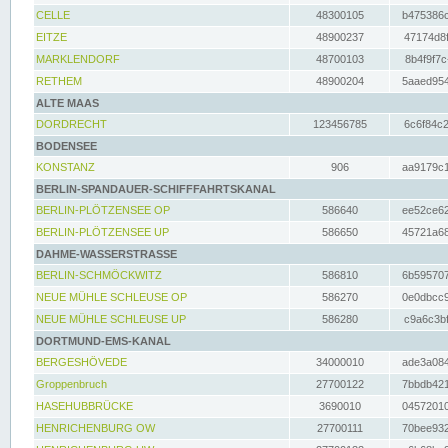
CELLE
48300105
b475386c
EITZE
48900237
47174d8f
MARKLENDORF
48700103
8b4f9f7c
RETHEM
48900204
5aaed954
ALTE MAAS
DORDRECHT
123456785
6c6f84c2
BODENSEE
KONSTANZ
906
aa9179c1
BERLIN-SPANDAUER-SCHIFFFAHRTSKANAL
BERLIN-PLÖTZENSEE OP
586640
ee52ce62
BERLIN-PLÖTZENSEE UP
586650
45721a68
DAHME-WASSERSTRASSE
BERLIN-SCHMÖCKWITZ
586810
6b595707
NEUE MÜHLE SCHLEUSE OP
586270
0e0dbcc9
NEUE MÜHLE SCHLEUSE UP
586280
c9a6c3bf
DORTMUND-EMS-KANAL
BERGESHÖVEDE
34000010
ade3a084
Groppenbruch
27700122
7bbdb421
HASEHUBBRÜCKE
3690010
04572010
HENRICHENBURG OW
27700111
70bee932