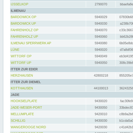
IJSSELKOP
2790070
bbaefa8e
ILMENAU
BARDOWICK OP
5940029
07830b68
BARDOWICK UP
5940030
a238b70f
FAHRENHOLZ OP
5940070
c33c3667
FAHRENHOLZ UP
5940060
bb62b28f
ILMENAU SPERRWERK AP
5940080
6b05e8dc
LÜNE
5940020
d7a8df36
WITTORF OP
5940049
eb3d4195
WITTORF UP
5940050
308c39b6
ITTER ZUR EDER
HERZHAUSEN
42800218
855205e7
ITTER ZUR DIEMEL
KOTTHAUSEN
44100013
36243256
JADE
HOOKSIELPLATE
9430020
fac30fe9
JADE-WESER-PORT
9430050
33bdec83
MELLUMPLATE
9420010
c8b9a2b6
SCHILLIG
9430030
b1cda5a0
WANGEROOGE NORD
9420030
c41d42b1