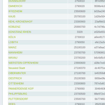
DÜSSELDORF
2750010
8f7e5f92
EMMERICH
2790020
9598e4cb
IFFEZHEIM
23500600
b02be240
KAUB
25700100
1d26e504
KEHL-KRONENHOF
23300900
23af9b02
KOBLENZ
25900700
4c7d796a
KONSTANZ-RHEIN
3329
e020e651
KÖLN
2730010
a6ee8177
LOBITH
2790050
efe13a3d
MAINZ
25100100
a37a9aa3
MANNHEIM
23700700
57090802
MAXAU
23700200
b6c6d5c8
NIERSTEIN-OPPENHEIM
23900600
d28e7ed1
Neuwied Stadt
27100370
dc407f1e
OBERWINTER
27100700
b45359df
OESTRICH
25100300
665be0fe
OTTENHEIM
23300800
787e5d63
PANNERDENSE KOP
2790060
3046493f
PHILIPPSBURG
23700500
88e972e1
PLITTERSDORF
23500700
6b774802
REES
2790010
2f025389