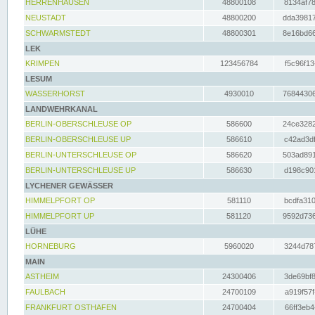
HERRENHAUSEN
48800108
8134af78
NEUSTADT
48800200
dda39817
SCHWARMSTEDT
48800301
8e16bd66
LEK
KRIMPEN
123456784
f5c96f13
LESUM
WASSERHORST
4930010
76844306
LANDWEHRKANAL
BERLIN-OBERSCHLEUSE OP
586600
24ce3282
BERLIN-OBERSCHLEUSE UP
586610
c42ad3df
BERLIN-UNTERSCHLEUSE OP
586620
503ad891
BERLIN-UNTERSCHLEUSE UP
586630
d198c901
LYCHENER GEWÄSSER
HIMMELPFORT OP
581110
bcdfa310
HIMMELPFORT UP
581120
9592d736
LÜHE
HORNEBURG
5960020
3244d787
MAIN
ASTHEIM
24300406
3de69bf8
FAULBACH
24700109
a919f57f
FRANKFURT OSTHAFEN
24700404
66ff3eb4