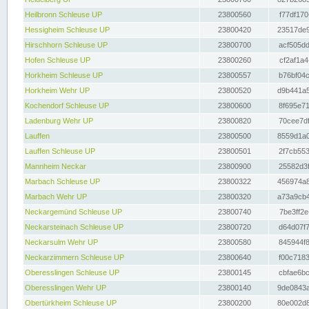
Heilbronn Schleuse UP
23800560
f77df170
Hessigheim Schleuse UP
23800420
23517de9
Hirschhorn Schleuse UP
23800700
acf505dd
Hofen Schleuse UP
23800260
cf2af1a4
Horkheim Schleuse UP
23800557
b76bf04c
Horkheim Wehr UP
23800520
d9b441a5
Kochendorf Schleuse UP
23800600
8f695e71
Ladenburg Wehr UP
23800820
70cee7df
Lauffen
23800500
8559d1a0
Lauffen Schleuse UP
23800501
2f7cb553
Mannheim Neckar
23800900
25582d3f
Marbach Schleuse UP
23800322
456974a8
Marbach Wehr UP
23800320
a73a9cb4
Neckargemünd Schleuse UP
23800740
7be3ff2e
Neckarsteinach Schleuse UP
23800720
d64d07f7
Neckarsulm Wehr UP
23800580
845944f8
Neckarzimmern Schleuse UP
23800640
f00c7183
Oberesslingen Schleuse UP
23800145
cbfae6bc
Oberesslingen Wehr UP
23800140
9de0843a
Obertürkheim Schleuse UP
23800200
80e002d8