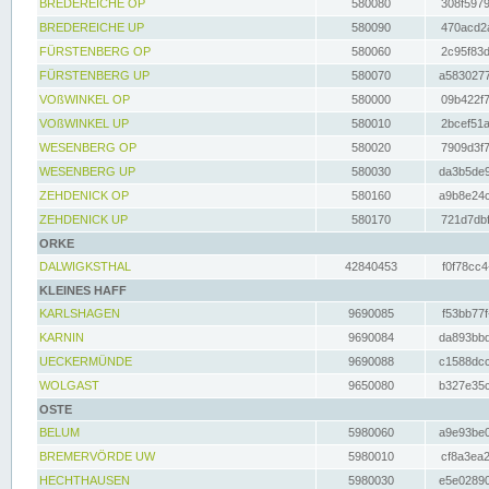
BREDEREICHE OP
580080
308f5979
BREDEREICHE UP
580090
470acd2a
FÜRSTENBERG OP
580060
2c95f83d
FÜRSTENBERG UP
580070
a5830277
VOßWINKEL OP
580000
09b422f7
VOßWINKEL UP
580010
2bcef51a
WESENBERG OP
580020
7909d3f7
WESENBERG UP
580030
da3b5de9
ZEHDENICK OP
580160
a9b8e24c
ZEHDENICK UP
580170
721d7dbf
ORKE
DALWIGKSTHAL
42840453
f0f78cc4
KLEINES HAFF
KARLSHAGEN
9690085
f53bb77f
KARNIN
9690084
da893bbd
UECKERMÜNDE
9690088
c1588dcc
WOLGAST
9650080
b327e35c
OSTE
BELUM
5980060
a9e93be0
BREMERVÖRDE UW
5980010
cf8a3ea2
HECHTHAUSEN
5980030
e5e02890