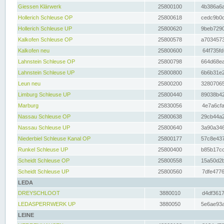
Giessen Klärwerk
25800100
4b386a6a
Hollerich Schleuse OP
25800618
cedc9b0c
Hollerich Schleuse UP
25800620
9beb7290
Kalkofen Schleuse OP
25800578
a7034573
Kalkofen neu
25800600
64f735fd
Lahnstein Schleuse OP
25800798
664d68ea
Lahnstein Schleuse UP
25800800
6b6b31e2
Leun neu
25800200
32807065
Limburg Schleuse UP
25800440
89038b42
Marburg
25830056
4e7a6cfa
Nassau Schleuse OP
25800638
29cb44a2
Nassau Schleuse UP
25800640
3a90a346
Niederbiel Schleuse Kanal OP
25800177
57c8e437
Runkel Schleuse UP
25800400
b85b17cc
Scheidt Schleuse OP
25800558
15a50d2b
Scheidt Schleuse UP
25800560
7dfe4776
LEDA
DREYSCHLOOT
3880010
d4df3617
LEDASPERRWERK UP
3880050
5e6ae93a
LEINE