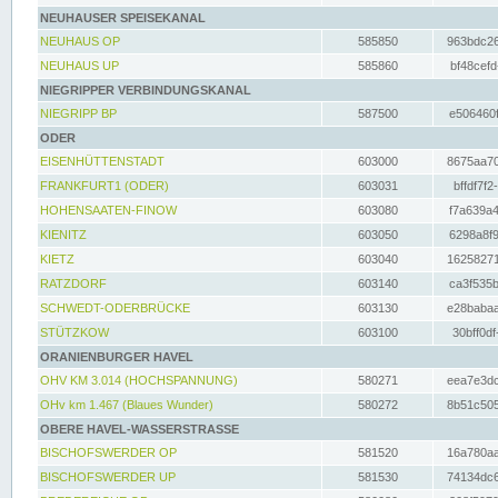
NEUHAUSER SPEISEKANAL
NEUHAUS OP
585850
963bdc26
NEUHAUS UP
585860
bf48cefd
NIEGRIPPER VERBINDUNGSKANAL
NIEGRIPP BP
587500
e506460f
ODER
EISENHÜTTENSTADT
603000
8675aa70
FRANKFURT1 (ODER)
603031
bffdf7f2
HOHENSAATEN-FINOW
603080
f7a639a4
KIENITZ
603050
6298a8f9
KIETZ
603040
16258271
RATZDORF
603140
ca3f535b
SCHWEDT-ODERBRÜCKE
603130
e28babaa
STÜTZKOW
603100
30bff0df
ORANIENBURGER HAVEL
OHV KM 3.014 (HOCHSPANNUNG)
580271
eea7e3dc
OHv km 1.467 (Blaues Wunder)
580272
8b51c505
OBERE HAVEL-WASSERSTRASSE
BISCHOFSWERDER OP
581520
16a780aa
BISCHOFSWERDER UP
581530
74134dc6