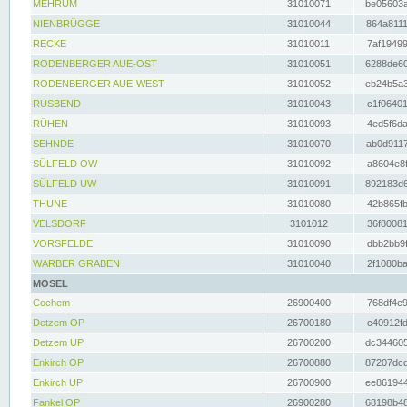
MEHRUM
31010071
be05603a
NIENBRÜGGE
31010044
864a8111
RECKE
31010011
7af19499
RODENBERGER AUE-OST
31010051
6288de60
RODENBERGER AUE-WEST
31010052
eb24b5a3
RUSBEND
31010043
c1f06401
RÜHEN
31010093
4ed5f6da
SEHNDE
31010070
ab0d9117
SÜLFELD OW
31010092
a8604e8f
SÜLFELD UW
31010091
892183d6
THUNE
31010080
42b865fb
VELSDORF
3101012
36f80081
VORSFELDE
31010090
dbb2bb9f
WARBER GRABEN
31010040
2f1080ba
MOSEL
Cochem
26900400
768df4e9
Detzem OP
26700180
c40912fd
Detzem UP
26700200
dc344605
Enkirch OP
26700880
87207dcd
Enkirch UP
26700900
ee861944
Fankel OP
26900280
68198b48