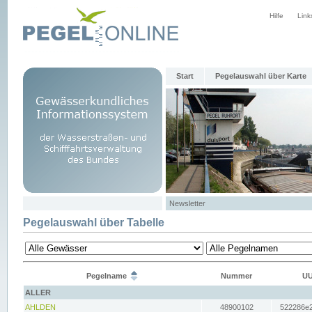
Hilfe
Link
Start
Pegelauswahl über Karte
Newsletter
Pegelauswahl über Tabelle
Pegelname
Nummer
UU
ALLER
AHLDEN
48900102
522286e2