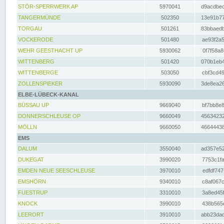
STÖR-SPERRWERK AP
5970041
d9acdbec
TANGERMÜNDE
502350
13e91b77
TORGAU
501261
83bbaedb
VOCKERODE
501480
ae93f2a5
WEHR GEESTHACHT UP
5930062
0f7f58a8
WITTENBERG
501420
070b1eb4
WITTENBERGE
503050
cbf3cd49
ZOLLENSPIEKER
5930090
3de8ea26
ELBE-LÜBECK-KANAL
BÜSSAU UP
9669040
bf7bb8e8
DONNERSCHLEUSE OP
9660049
45634232
MÖLLN
9660050
46644438
EMS
DALUM
3550040
ad357e52
DUKEGAT
3990020
7753c1fa
EMDEN NEUE SEESCHLEUSE
3970010
edfdf747
EMSHÖRN
9340010
c8af067c
FUESTRUP
3310010
3a8ed45f
KNOCK
3990010
438b565e
LEERORT
3910010
abb23dad