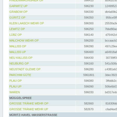
FINDENWIRUNSHIER OP
596410
a5902c55
GARWITZ UP
596230
12499527
GRABOW OP
596330
db4a69b2
GÜRITZ OP
596350
956ce5ff
KLEIN LAASCH WEHR OP
596300
25530a3e
LEWITZ OP
596250
7bbd90ad
LÜBZ OP
596140
d75442cf
MALCHOW WEHR OP
596200
bccaacb3
MALLISS OP
596390
497c29ee
MALLISS UP
596400
a64918a6
NEU KALLISS OP
596430
30739ff3
NEUBURG OP
596160
541c508a
NEUSTADT GLEWE OP
596280
c4381eb3
PARCHIM GÜTE
5961801
3dec3921
PLAU OP
596080
3ffddb2c
PLAU UP
596090
506e6b03
WAREN
596030
bd317edd
MÜGGELSPREE
GROSSE TRÄNKE WEHR OP
582660
81630fdd
GROSSE TRÄNKE WEHR UP
582670
cfad4ee5
MÜRITZ-HAVEL-WASSERSTRASSE