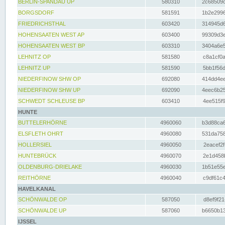
BERLIN-SPANDAU UP
580310
2c68509c
BORGSDORF
581591
1b2e2996
FRIEDRICHSTHAL
603420
314945d6
HOHENSAATEN WEST AP
603400
99309d3e
HOHENSAATEN WEST BP
603310
3404a6e5
LEHNITZ OP
581580
c8a1cf0a
LEHNITZ UP
581590
5bb1f56d
NIEDERFINOW SHW OP
692080
414dd4ee
NIEDERFINOW SHW UP
692090
4eec6b25
SCHWEDT SCHLEUSE BP
603410
4ee515f9
HUNTE
BUTTELERHÖRNE
4960060
b3d88ca6
ELSFLETH OHRT
4960080
531da758
HOLLERSIEL
4960050
2eacef2f
HUNTEBRÜCK
4960070
2e1d458b
OLDENBURG-DRIELAKE
4960030
1b51e55e
REITHÖRNE
4960040
c9df61c4
HAVELKANAL
SCHÖNWALDE OP
587050
d8ef9f21
SCHÖNWALDE UP
587060
b6650b13
IJSSEL