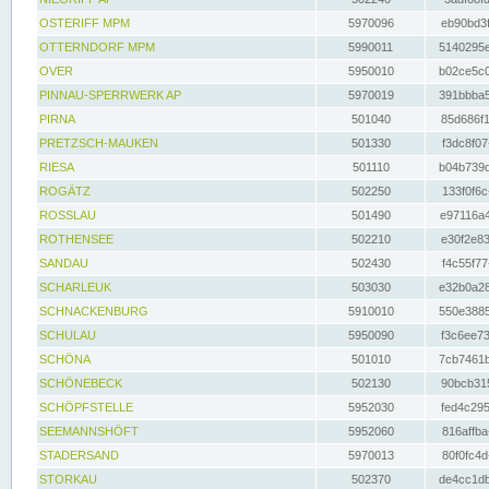
OSTERIFF MPM
5970096
eb90bd3f
OTTERNDORF MPM
5990011
5140295e
OVER
5950010
b02ce5c0
PINNAU-SPERRWERK AP
5970019
391bbba5
PIRNA
501040
85d686f1
PRETZSCH-MAUKEN
501330
f3dc8f07
RIESA
501110
b04b739d
ROGÄTZ
502250
133f0f6c
ROSSLAU
501490
e97116a4
ROTHENSEE
502210
e30f2e83
SANDAU
502430
f4c55f77
SCHARLEUK
503030
e32b0a28
SCHNACKENBURG
5910010
550e3885
SCHULAU
5950090
f3c6ee73
SCHÖNA
501010
7cb7461b
SCHÖNEBECK
502130
90bcb315
SCHÖPFSTELLE
5952030
fed4c295
SEEMANNSHÖFT
5952060
816affba
STADERSAND
5970013
80f0fc4d
STORKAU
502370
de4cc1db