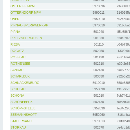
OSTERIFF MPM
5970096
eb90bd3f
OTTERNDORF MPM
5990011
5140295e
OVER
5950010
b02ce5c0
PINNAU-SPERRWERK AP
5970019
391bbba5
PIRNA
501040
85d686f1
PRETZSCH-MAUKEN
501330
f3dc8f07
RIESA
501110
b04b739d
ROGÄTZ
502250
133f0f6c
ROSSLAU
501490
e97116a4
ROTHENSEE
502210
e30f2e83
SANDAU
502430
f4c55f77
SCHARLEUK
503030
e32b0a28
SCHNACKENBURG
5910010
550e3885
SCHULAU
5950090
f3c6ee73
SCHÖNA
501010
7cb7461b
SCHÖNEBECK
502130
90bcb315
SCHÖPFSTELLE
5952030
fed4c295
SEEMANNSHÖFT
5952060
816affba
STADERSAND
5970013
80f0fc4d
STORKAU
502370
de4cc1db