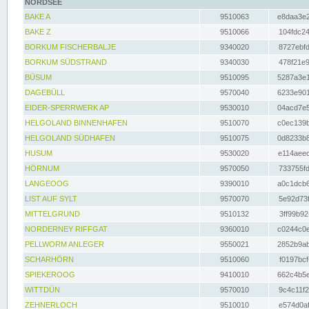
NORDSEE
BAKE A
9510063
e8daa3e2
BAKE Z
9510066
104fdc24
BORKUM FISCHERBALJE
9340020
8727ebfd
BORKUM SÜDSTRAND
9340030
478f21e9
BÜSUM
9510095
5287a3e1
DAGEBÜLL
9570040
6233e901
EIDER-SPERRWERK AP
9530010
04acd7e5
HELGOLAND BINNENHAFEN
9510070
c0ec139b
HELGOLAND SÜDHAFEN
9510075
0d8233b8
HUSUM
9530020
e114aeec
HÖRNUM
9570050
733755fd
LANGEOOG
9390010
a0c1dcb6
LIST AUF SYLT
9570070
5e92d73f
MITTELGRUND
9510132
3ff99b92
NORDERNEY RIFFGAT
9360010
c0244c0e
PELLWORM ANLEGER
9550021
2852b9ab
SCHARHÖRN
9510060
f0197bcf
SPIEKEROOG
9410010
662c4b5e
WITTDÜN
9570010
9c4c11f2
ZEHNERLOCH
9510010
e574d0af