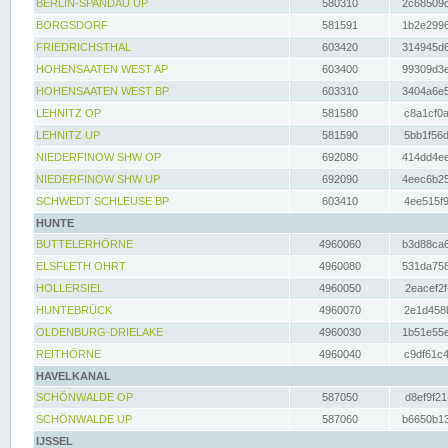
BERLIN-SPANDAU UP
580310
2c68509c
BORGSDORF
581591
1b2e2996
FRIEDRICHSTHAL
603420
314945d6
HOHENSAATEN WEST AP
603400
99309d3e
HOHENSAATEN WEST BP
603310
3404a6e5
LEHNITZ OP
581580
c8a1cf0a
LEHNITZ UP
581590
5bb1f56d
NIEDERFINOW SHW OP
692080
414dd4ee
NIEDERFINOW SHW UP
692090
4eec6b25
SCHWEDT SCHLEUSE BP
603410
4ee515f9
HUNTE
BUTTELERHÖRNE
4960060
b3d88ca6
ELSFLETH OHRT
4960080
531da758
HOLLERSIEL
4960050
2eacef2f
HUNTEBRÜCK
4960070
2e1d458b
OLDENBURG-DRIELAKE
4960030
1b51e55e
REITHÖRNE
4960040
c9df61c4
HAVELKANAL
SCHÖNWALDE OP
587050
d8ef9f21
SCHÖNWALDE UP
587060
b6650b13
IJSSEL