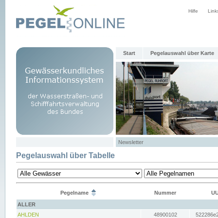
Hilfe
Link
Start
Pegelauswahl über Karte
Newsletter
Pegelauswahl über Tabelle
Pegelname
Nummer
UU
ALLER
AHLDEN
48900102
522286e2