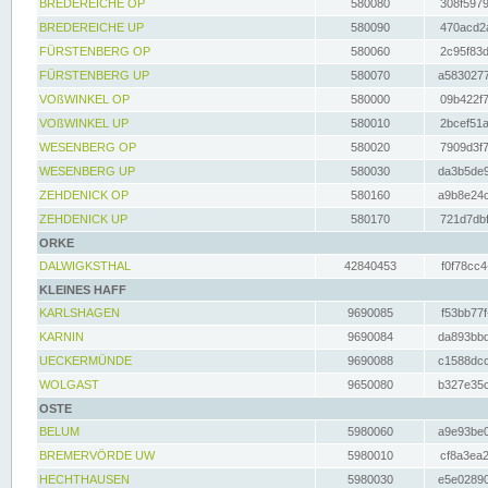
BREDEREICHE OP
580080
308f5979
BREDEREICHE UP
580090
470acd2a
FÜRSTENBERG OP
580060
2c95f83d
FÜRSTENBERG UP
580070
a5830277
VOßWINKEL OP
580000
09b422f7
VOßWINKEL UP
580010
2bcef51a
WESENBERG OP
580020
7909d3f7
WESENBERG UP
580030
da3b5de9
ZEHDENICK OP
580160
a9b8e24c
ZEHDENICK UP
580170
721d7dbf
ORKE
DALWIGKSTHAL
42840453
f0f78cc4
KLEINES HAFF
KARLSHAGEN
9690085
f53bb77f
KARNIN
9690084
da893bbd
UECKERMÜNDE
9690088
c1588dcc
WOLGAST
9650080
b327e35c
OSTE
BELUM
5980060
a9e93be0
BREMERVÖRDE UW
5980010
cf8a3ea2
HECHTHAUSEN
5980030
e5e02890