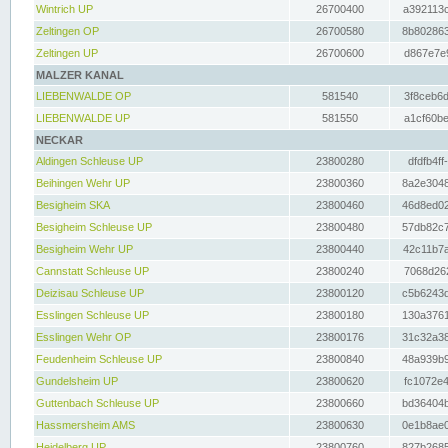
Wintrich UP
26700400
a392113c
Zeltingen OP
26700580
8b802863
Zeltingen UP
26700600
d867e7e9
MALZER KANAL
LIEBENWALDE OP
581540
3f8ceb6d
LIEBENWALDE UP
581550
a1cf60be
NECKAR
Aldingen Schleuse UP
23800280
dfdfb4ff
Beihingen Wehr UP
23800360
8a2e3048
Besigheim SKA
23800460
46d8ed02
Besigheim Schleuse UP
23800480
57db82c7
Besigheim Wehr UP
23800440
42c11b7a
Cannstatt Schleuse UP
23800240
7068d262
Deizisau Schleuse UP
23800120
c5b6243d
Esslingen Schleuse UP
23800180
130a3761
Esslingen Wehr OP
23800176
31c32a38
Feudenheim Schleuse UP
23800840
48a939b9
Gundelsheim UP
23800620
fc1072e4
Guttenbach Schleuse UP
23800660
bd36404b
Hassmersheim AMS
23800630
0e1b8ae0
Heidelberg UP
23800760
827b2685