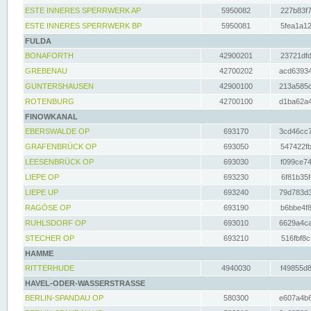
ESTE INNERES SPERRWERK AP
5950082
227b83f7
ESTE INNERES SPERRWERK BP
5950081
5fea1a12
FULDA
BONAFORTH
42900201
23721dfd
GREBENAU
42700202
acd63934
GUNTERSHAUSEN
42900100
213a585d
ROTENBURG
42700100
d1ba62a4
FINOWKANAL
EBERSWALDE OP
693170
3cd46cc7
GRAFENBRÜCK OP
693050
547422fb
LEESENBRÜCK OP
693030
f099ce74
LIEPE OP
693230
6f81b35f
LIEPE UP
693240
79d783d3
RAGÖSE OP
693190
b6bbe4f8
RUHLSDORF OP
693010
6629a4ca
STECHER OP
693210
516fbf8c
HAMME
RITTERHUDE
4940030
f49855d8
HAVEL-ODER-WASSERSTRASSE
BERLIN-SPANDAU OP
580300
e607a4b6