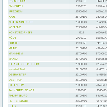
DÜSSELDORF
2750010
8f7e5f92
EMMERICH
2790020
9598e4cb
IFFEZHEIM
23500600
b02be240
KAUB
25700100
1d26e504
KEHL-KRONENHOF
23300900
23af9b02
KOBLENZ
25900700
4c7d796a
KONSTANZ-RHEIN
3329
e020e651
KÖLN
2730010
a6ee8177
LOBITH
2790050
efe13a3d
MAINZ
25100100
a37a9aa3
MANNHEIM
23700700
57090802
MAXAU
23700200
b6c6d5c8
NIERSTEIN-OPPENHEIM
23900600
d28e7ed1
Neuwied Stadt
27100370
dc407f1e
OBERWINTER
27100700
b45359df
OESTRICH
25100300
665be0fe
OTTENHEIM
23300800
787e5d63
PANNERDENSE KOP
2790060
3046493f
PHILIPPSBURG
23700500
88e972e1
PLITTERSDORF
23500700
6b774802
REES
2790010
2f025389