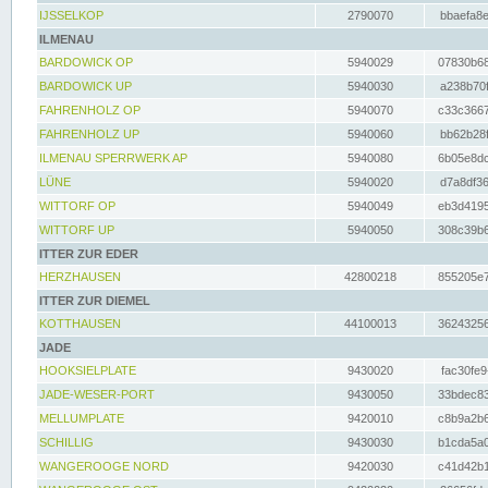
IJSSELKOP
2790070
bbaefa8e
ILMENAU
BARDOWICK OP
5940029
07830b68
BARDOWICK UP
5940030
a238b70f
FAHRENHOLZ OP
5940070
c33c3667
FAHRENHOLZ UP
5940060
bb62b28f
ILMENAU SPERRWERK AP
5940080
6b05e8dc
LÜNE
5940020
d7a8df36
WITTORF OP
5940049
eb3d4195
WITTORF UP
5940050
308c39b6
ITTER ZUR EDER
HERZHAUSEN
42800218
855205e7
ITTER ZUR DIEMEL
KOTTHAUSEN
44100013
36243256
JADE
HOOKSIELPLATE
9430020
fac30fe9
JADE-WESER-PORT
9430050
33bdec83
MELLUMPLATE
9420010
c8b9a2b6
SCHILLIG
9430030
b1cda5a0
WANGEROOGE NORD
9420030
c41d42b1