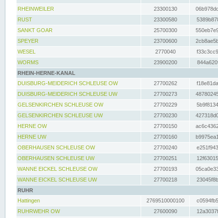
RHEINWEILER
23300130
06b978dd
RUST
23300580
5389b878
SANKT GOAR
25700300
550eb7e9
SPEYER
23700600
2cb8ae5b
WESEL
2770040
f33c3cc9
WORMS
23900200
844a620f
RHEIN-HERNE-KANAL
DUISBURG-MEIDERICH SCHLEUSE OW
27700262
f18e81da
DUISBURG-MEIDERICH SCHLEUSE UW
27700273
48780245
GELSENKIRCHEN SCHLEUSE OW
27700229
5b9f8134
GELSENKIRCHEN SCHLEUSE UW
27700230
427318d0
HERNE OW
27700150
ac6c4362
HERNE UW
27700160
b9975ea1
OBERHAUSEN SCHLEUSE OW
27700240
e251f943
OBERHAUSEN SCHLEUSE UW
27700251
12f63015
WANNE EICKEL SCHLEUSE OW
27700193
05ca0e33
WANNE EICKEL SCHLEUSE UW
27700218
23045f8b
RUHR
Hattingen
2769510000100
c0594fb5
RUHRWEHR OW
27600090
12a3037f