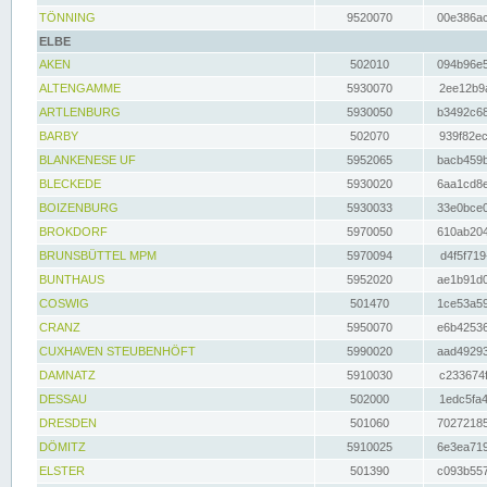
TÖNNING
9520070
00e386ac
ELBE
AKEN
502010
094b96e5
ALTENGAMME
5930070
2ee12b9a
ARTLENBURG
5930050
b3492c68
BARBY
502070
939f82ec
BLANKENESE UF
5952065
bacb459b
BLECKEDE
5930020
6aa1cd8e
BOIZENBURG
5930033
33e0bce0
BROKDORF
5970050
610ab204
BRUNSBÜTTEL MPM
5970094
d4f5f719
BUNTHAUS
5952020
ae1b91d0
COSWIG
501470
1ce53a59
CRANZ
5950070
e6b42536
CUXHAVEN STEUBENHÖFT
5990020
aad49293
DAMNATZ
5910030
c233674f
DESSAU
502000
1edc5fa4
DRESDEN
501060
70272185
DÖMITZ
5910025
6e3ea719
ELSTER
501390
c093b557