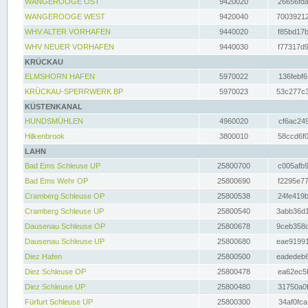
WANGEROOGE OST
9420020
26656fda
WANGEROOGE WEST
9420040
70039212
WHV ALTER VORHAFEN
9440020
f85bd17b
WHV NEUER VORHAFEN
9440030
f77317d9
KRÜCKAU
ELMSHORN HAFEN
5970022
136febf6
KRÜCKAU-SPERRWERK BP
5970023
53c277c3
KÜSTENKANAL
HUNDSMÜHLEN
4960020
cf6ac249
Hilkenbrook
3800010
58ccd6f0
LAHN
Bad Ems Schleuse UP
25800700
c005afb9
Bad Ems Wehr OP
25800690
f2295e77
Cramberg Schleuse OP
25800538
24fe419b
Cramberg Schleuse UP
25800540
3abb36d1
Dausenau Schleuse OP
25800678
9ceb358c
Dausenau Schleuse UP
25800680
eae91991
Diez Hafen
25800500
eadedeb6
Diez Schleuse OP
25800478
ea62ec5f
Diez Schleuse UP
25800480
31750a0f
Fürfurt Schleuse UP
25800300
34af0fca