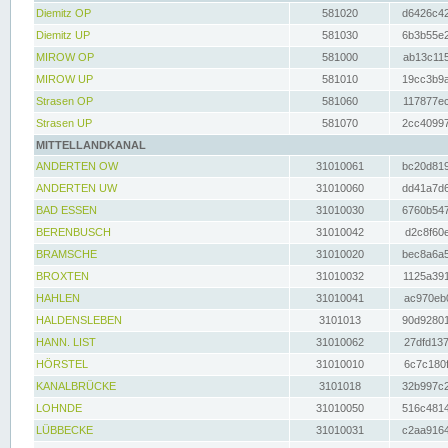
Diemitz OP
581020
d6426c42
Diemitz UP
581030
6b3b55e2
MIROW OP
581000
ab13c115
MIROW UP
581010
19cc3b9a
Strasen OP
581060
117877ec
Strasen UP
581070
2cc40997
MITTELLANDKANAL
ANDERTEN OW
31010061
bc20d819
ANDERTEN UW
31010060
dd41a7d6
BAD ESSEN
31010030
6760b547
BERENBUSCH
31010042
d2c8f60e
BRAMSCHE
31010020
bec8a6a5
BROXTEN
31010032
1125a391
HAHLEN
31010041
ac970eb0
HALDENSLEBEN
3101013
90d92801
HANN. LIST
31010062
27dfd137
HÖRSTEL
31010010
6c7c180f
KANALBRÜCKE
3101018
32b997c2
LOHNDE
31010050
516c4814
LÜBBECKE
31010031
c2aa9164