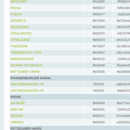
NEUSTADT
9610080
3f0b6b74
Prerow
9650027
7d50c68c
RUDEN
9690077
1fa822e6
SASSNITZ
9670065
9e7b2a4d
SCHLESWIG
9610040
09370c05
STAHLBRODE
9650070
340707f4
STRALSUND
9650043
b9163121
THIESSOW
9670067
d1c9bb3c
TIMMENDORF POEL
9630007
d22c341b
WARNEMÜNDE
9640015
220ff4c6
WISMAR-BAUMHAUS
9630008
95a0ab45
WITTOWER FÄHRE
9670055
4b348b56
ORANIENBURGER KANAL
SACHSENHAUSEN OP
580240
adbd3144
SACHSENHAUSEN UP
581840
0a6fe221
PEENE
AALBUDE
9660009
8ba772ed
ANKLAM
9660001
22fd01e0
DEMMIN
9660007
b7e238e8
JARMEN
9660005
a3328262
POTSDAMER HAVEL