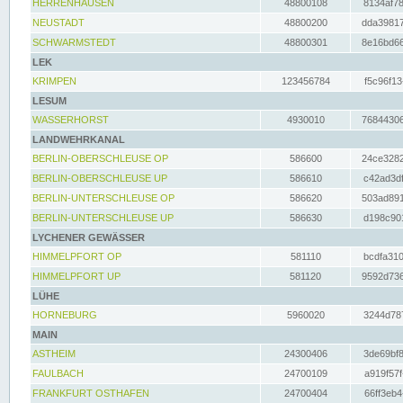
HERRENHAUSEN
48800108
8134af78
NEUSTADT
48800200
dda39817
SCHWARMSTEDT
48800301
8e16bd66
LEK
KRIMPEN
123456784
f5c96f13
LESUM
WASSERHORST
4930010
76844306
LANDWEHRKANAL
BERLIN-OBERSCHLEUSE OP
586600
24ce3282
BERLIN-OBERSCHLEUSE UP
586610
c42ad3df
BERLIN-UNTERSCHLEUSE OP
586620
503ad891
BERLIN-UNTERSCHLEUSE UP
586630
d198c901
LYCHENER GEWÄSSER
HIMMELPFORT OP
581110
bcdfa310
HIMMELPFORT UP
581120
9592d736
LÜHE
HORNEBURG
5960020
3244d787
MAIN
ASTHEIM
24300406
3de69bf8
FAULBACH
24700109
a919f57f
FRANKFURT OSTHAFEN
24700404
66ff3eb4