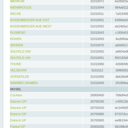
MEHRUM
31010071
be05603a
NIENBRÜGGE
31010044
864a8111
RECKE
31010011
7af19499
RODENBERGER AUE-OST
31010051
6288de60
RODENBERGER AUE-WEST
31010052
eb24b5a3
RUSBEND
31010043
c1f06401
RÜHEN
31010093
4ed5f6da
SEHNDE
31010070
ab0d9117
SÜLFELD OW
31010092
a8604e8f
SÜLFELD UW
31010091
892183d6
THUNE
31010080
42b865fb
VELSDORF
3101012
36f80081
VORSFELDE
31010090
dbb2bb9f
WARBER GRABEN
31010040
2f1080ba
MOSEL
Cochem
26900400
768df4e9
Detzem OP
26700180
c40912fd
Detzem UP
26700200
dc344605
Enkirch OP
26700880
87207dcd
Enkirch UP
26700900
ee861944
Fankel OP
26900280
68198b48