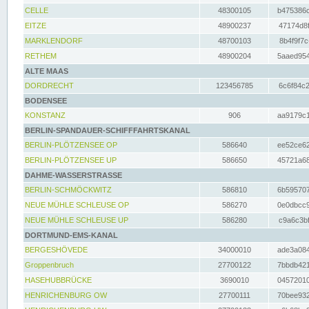
CELLE
48300105
b475386c
EITZE
48900237
47174d8f
MARKLENDORF
48700103
8b4f9f7c
RETHEM
48900204
5aaed954
ALTE MAAS
DORDRECHT
123456785
6c6f84c2
BODENSEE
KONSTANZ
906
aa9179c1
BERLIN-SPANDAUER-SCHIFFFAHRTSKANAL
BERLIN-PLÖTZENSEE OP
586640
ee52ce62
BERLIN-PLÖTZENSEE UP
586650
45721a68
DAHME-WASSERSTRASSE
BERLIN-SCHMÖCKWITZ
586810
6b595707
NEUE MÜHLE SCHLEUSE OP
586270
0e0dbcc9
NEUE MÜHLE SCHLEUSE UP
586280
c9a6c3bf
DORTMUND-EMS-KANAL
BERGESHÖVEDE
34000010
ade3a084
Groppenbruch
27700122
7bbdb421
HASEHUBBRÜCKE
3690010
04572010
HENRICHENBURG OW
27700111
70bee932