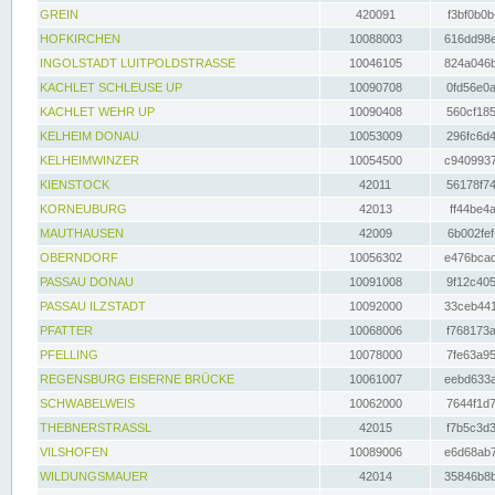
GREIN
420091
f3bf0b0b
HOFKIRCHEN
10088003
616dd98e
INGOLSTADT LUITPOLDSTRASSE
10046105
824a046b
KACHLET SCHLEUSE UP
10090708
0fd56e0a
KACHLET WEHR UP
10090408
560cf185
KELHEIM DONAU
10053009
296fc6d4
KELHEIMWINZER
10054500
c9409937
KIENSTOCK
42011
56178f74
KORNEUBURG
42013
ff44be4a
MAUTHAUSEN
42009
6b002fef
OBERNDORF
10056302
e476bcad
PASSAU DONAU
10091008
9f12c405
PASSAU ILZSTADT
10092000
33ceb441
PFATTER
10068006
f768173a
PFELLING
10078000
7fe63a95
REGENSBURG EISERNE BRÜCKE
10061007
eebd633a
SCHWABELWEIS
10062000
7644f1d7
THEBNERSTRASSL
42015
f7b5c3d3
VILSHOFEN
10089006
e6d68ab7
WILDUNGSMAUER
42014
35846b8b