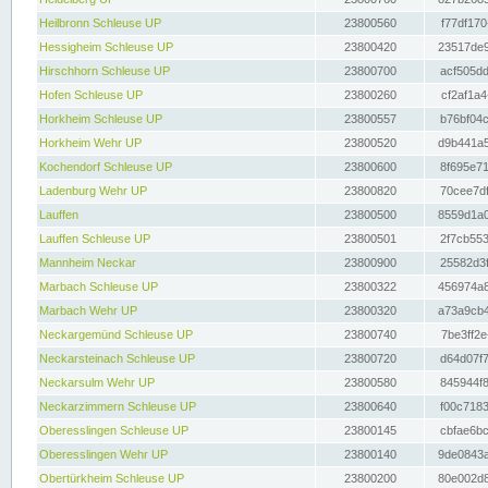
Heilbronn Schleuse UP
23800560
f77df170
Hessigheim Schleuse UP
23800420
23517de9
Hirschhorn Schleuse UP
23800700
acf505dd
Hofen Schleuse UP
23800260
cf2af1a4
Horkheim Schleuse UP
23800557
b76bf04c
Horkheim Wehr UP
23800520
d9b441a5
Kochendorf Schleuse UP
23800600
8f695e71
Ladenburg Wehr UP
23800820
70cee7df
Lauffen
23800500
8559d1a0
Lauffen Schleuse UP
23800501
2f7cb553
Mannheim Neckar
23800900
25582d3f
Marbach Schleuse UP
23800322
456974a8
Marbach Wehr UP
23800320
a73a9cb4
Neckargemünd Schleuse UP
23800740
7be3ff2e
Neckarsteinach Schleuse UP
23800720
d64d07f7
Neckarsulm Wehr UP
23800580
845944f8
Neckarzimmern Schleuse UP
23800640
f00c7183
Oberesslingen Schleuse UP
23800145
cbfae6bc
Oberesslingen Wehr UP
23800140
9de0843a
Obertürkheim Schleuse UP
23800200
80e002d8