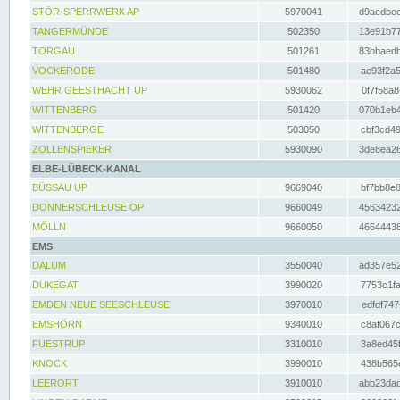
STÖR-SPERRWERK AP
5970041
d9acdbec
TANGERMÜNDE
502350
13e91b77
TORGAU
501261
83bbaedb
VOCKERODE
501480
ae93f2a5
WEHR GEESTHACHT UP
5930062
0f7f58a8
WITTENBERG
501420
070b1eb4
WITTENBERGE
503050
cbf3cd49
ZOLLENSPIEKER
5930090
3de8ea26
ELBE-LÜBECK-KANAL
BÜSSAU UP
9669040
bf7bb8e8
DONNERSCHLEUSE OP
9660049
45634232
MÖLLN
9660050
46644438
EMS
DALUM
3550040
ad357e52
DUKEGAT
3990020
7753c1fa
EMDEN NEUE SEESCHLEUSE
3970010
edfdf747
EMSHÖRN
9340010
c8af067c
FUESTRUP
3310010
3a8ed45f
KNOCK
3990010
438b565e
LEERORT
3910010
abb23dad