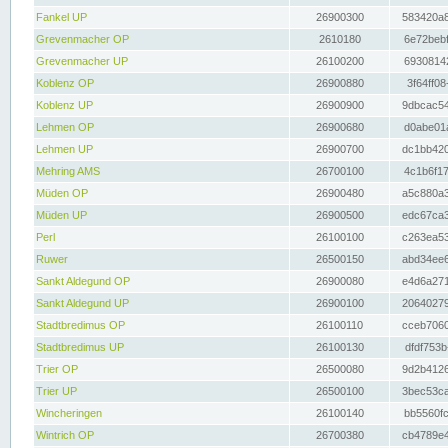
Fankel UP
26900300
583420a8
Grevenmacher OP
2610180
6e72bebf
Grevenmacher UP
26100200
69308142
Koblenz OP
26900880
3f64ff08
Koblenz UP
26900900
9dbcac54
Lehmen OP
26900680
d0abe01a
Lehmen UP
26900700
dc1bb420
Mehring AMS
26700100
4c1b6f17
Müden OP
26900480
a5c880a3
Müden UP
26900500
edc67ca3
Perl
26100100
c263ea53
Ruwer
26500150
abd34ee6
Sankt Aldegund OP
26900080
e4d6a271
Sankt Aldegund UP
26900100
20640279
Stadtbredimus OP
26100110
cceb7060
Stadtbredimus UP
26100130
dfdf753b
Trier OP
26500080
9d2b4126
Trier UP
26500100
3bec53ca
Wincheringen
26100140
bb5560fc
Wintrich OP
26700380
cb4789e4