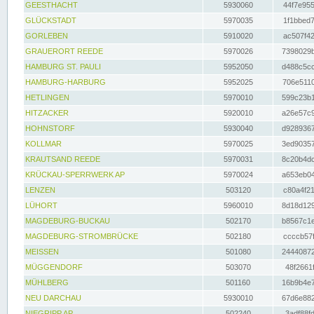
GEESTHACHT
5930060
44f7e955
GLÜCKSTADT
5970035
1f1bbed7
GORLEBEN
5910020
ac507f42
GRAUERORT REEDE
5970026
7398029b
HAMBURG ST. PAULI
5952050
d488c5cc
HAMBURG-HARBURG
5952025
706e5110
HETLINGEN
5970010
599c23b1
HITZACKER
5920010
a26e57c9
HOHNSTORF
5930040
d9289367
KOLLMAR
5970025
3ed90357
KRAUTSAND REEDE
5970031
8c20b4dc
KRÜCKAU-SPERRWERK AP
5970024
a653eb04
LENZEN
503120
c80a4f21
LÜHORT
5960010
8d18d129
MAGDEBURG-BUCKAU
502170
b8567c1e
MAGDEBURG-STROMBRÜCKE
502180
ccccb57f
MEISSEN
501080
24440872
MÜGGENDORF
503070
48f2661f
MÜHLBERG
501160
16b9b4e7
NEU DARCHAU
5930010
67d6e882
NIEGRIPP AP
502240
3adf88fd