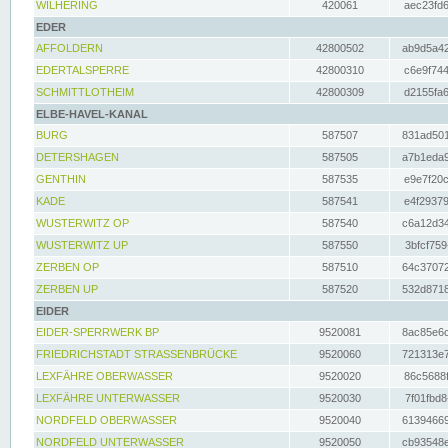
WILHERING
420061
aec23fd6
EDER
AFFOLDERN
42800502
ab9d5a42
EDERTALSPERRE
42800310
c6e9f744
SCHMITTLOTHEIM
42800309
d2155fa6
ELBE-HAVEL-KANAL
BURG
587507
831ad501
DETERSHAGEN
587505
a7b1eda9
GENTHIN
587535
e9e7f20c
KADE
587541
e4f29379
WUSTERWITZ OP
587540
c6a12d34
WUSTERWITZ UP
587550
3bfcf759
ZERBEN OP
587510
64c37072
ZERBEN UP
587520
532d8718
EIDER
EIDER-SPERRWERK BP
9520081
8ac85e6c
FRIEDRICHSTADT STRASSENBRÜCKE
9520060
721313e7
LEXFÄHRE OBERWASSER
9520020
86c5688f
LEXFÄHRE UNTERWASSER
9520030
7f01fbd8
NORDFELD OBERWASSER
9520040
61394669
NORDFELD UNTERWASSER
9520050
cb93548e