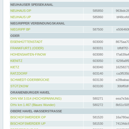
NEUHAUSER SPEISEKANAL
NEUHAUS OP
585850
963bdc26
NEUHAUS UP
585860
bf48cefd
NIEGRIPPER VERBINDUNGSKANAL
NIEGRIPP BP
587500
e506460f
ODER
EISENHÜTTENSTADT
603000
8675aa70
FRANKFURT1 (ODER)
603031
bffdf7f2
HOHENSAATEN-FINOW
603080
f7a639a4
KIENITZ
603050
6298a8f9
KIETZ
603040
16258271
RATZDORF
603140
ca3f535b
SCHWEDT-ODERBRÜCKE
603130
e28babaa
STÜTZKOW
603100
30bff0df
ORANIENBURGER HAVEL
OHV KM 3.014 (HOCHSPANNUNG)
580271
eea7e3dc
OHv km 1.467 (Blaues Wunder)
580272
8b51c505
OBERE HAVEL-WASSERSTRASSE
BISCHOFSWERDER OP
581520
16a780aa
BISCHOFSWERDER UP
581530
74134dc6