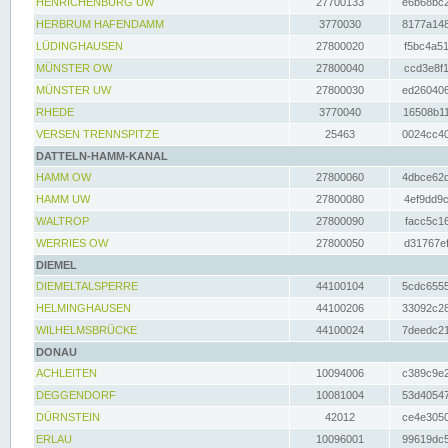
HENRICHENBURG UW
27700133
e6b68bc2
HERBRUM HAFENDAMM
3770030
8177a148
LÜDINGHAUSEN
27800020
f5bc4a51
MÜNSTER OW
27800040
ccd3e8f1
MÜNSTER UW
27800030
ed260406
RHEDE
3770040
16508b11
VERSEN TRENNSPITZE
25463
0024cc40
DATTELN-HAMM-KANAL
HAMM OW
27800060
4dbce62d
HAMM UW
27800080
4ef9dd9c
WALTROP
27800090
facc5c16
WERRIES OW
27800050
d31767ef
DIEMEL
DIEMELTALSPERRE
44100104
5cdc6555
HELMINGHAUSEN
44100206
33092c28
WILHELMSBRÜCKE
44100024
7deedc21
DONAU
ACHLEITEN
10094006
c389c9e2
DEGGENDORF
10081004
53d40547
DÜRNSTEIN
42012
ce4e3050
ERLAU
10096001
99619dc5