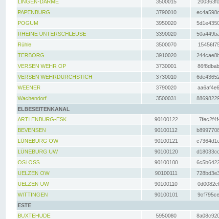
LINGEN-DARME
3500015
200363fc
PAPENBURG
3790010
ec4a598d
POGUM
3950020
5d1e4350
RHEINE UNTERSCHLEUSE
3390020
50a449ba
Rühle
3500070
15456f75
TERBORG
3910020
244cae8b
VERSEN WEHR OP
3730001
86f8dbab
VERSEN WEHRDURCHSTICH
3730010
6de43652
WEENER
3790020
aa6af4e6
Wachendorf
3500031
88698229
ELBESEITENKANAL
ARTLENBURG-ESK
90100122
7fec2f4f
BEVENSEN
90100112
b8997708
LÜNEBURG OW
90100121
c7364d1e
LÜNEBURG UW
90100120
d18033cd
OSLOSS
90100100
6c5b6422
UELZEN OW
90100111
728bd3e3
UELZEN UW
90100110
0d0082cf
WITTINGEN
90100101
9cf795ce
ESTE
BUXTEHUDE
5950080
8a08c920