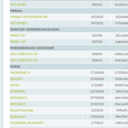
POTSDAM
580412
5e10e1e7
PINNAU
PINNAU-SPERRWERK BP
5970018
26259e8f
UETERSEN
5970016
575da86f
PAREYER VERBINDUNGSKANAL
PAREY EP
502300
25ca1bef
PAREY UP
587530
bafddcbf
RHEINSBERGER GEWÄSSER
WOLFSBRUCH OP
589000
4d00c13e
WOLFSBRUCH UP
589010
3d43a8d7
RHEIN
ANDERNACH
27100400
5735892a
BINGEN
25300200
0309cd61
BONN
2710080
593647aa
BOPPARD
25700500
2ff6379d
BRAUBACH
25700600
d6dc44d1
BREISACH
23300320
9da1ad2b
Basel-Rheinhalle
2310010
94f6eff1
Bodenheim
23900620
f6be7857
DUISBURG-RUHRORT
2770010
c0f51e35