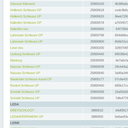
Giessen Klärwerk
25800100
4b386a6a
Hollerich Schleuse OP
25800618
cedc9b0c
Hollerich Schleuse UP
25800620
9beb7290
Kalkofen Schleuse OP
25800578
a7034573
Kalkofen neu
25800600
64f735fd
Lahnstein Schleuse OP
25800798
664d68ea
Lahnstein Schleuse UP
25800800
6b6b31e2
Leun neu
25800200
32807065
Limburg Schleuse UP
25800440
89038b42
Marburg
25830056
4e7a6cfa
Nassau Schleuse OP
25800638
29cb44a2
Nassau Schleuse UP
25800640
3a90a346
Niederbiel Schleuse Kanal OP
25800177
57c8e437
Runkel Schleuse UP
25800400
b85b17cc
Scheidt Schleuse OP
25800558
15a50d2b
Scheidt Schleuse UP
25800560
7dfe4776
LEDA
DREYSCHLOOT
3880010
d4df3617
LEDASPERRWERK UP
3880050
5e6ae93a
LEINE