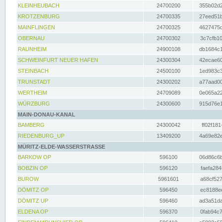
KLEINHEUBACH
24700200
355b02d2
KROTZENBURG
24700335
27eed51b
MAINFLINGEN
24700325
4627475d
OBERNAU
24700302
3c7cfb10
RAUNHEIM
24900108
db1684c1
SCHWEINFURT NEUER HAFEN
24300304
42ecae60
STEINBACH
24500100
1ed983c3
TRUNSTADT
24300202
a77aad00
WERTHEIM
24709089
0e065a22
WÜRZBURG
24300600
915d76e1
MAIN-DONAU-KANAL
BAMBERG
24300042
ff02f181
RIEDENBURG_UP
13409200
4a69e82e
MÜRITZ-ELDE-WASSERSTRASSE
BARKOW OP
596100
06d86c6b
BOBZIN OP
596120
faefa284
BUROW
5961601
a68cf527
DÖMITZ OP
596450
ec8188ee
DÖMITZ UP
596460
ad3a51da
ELDENA OP
596370
0fab94c7