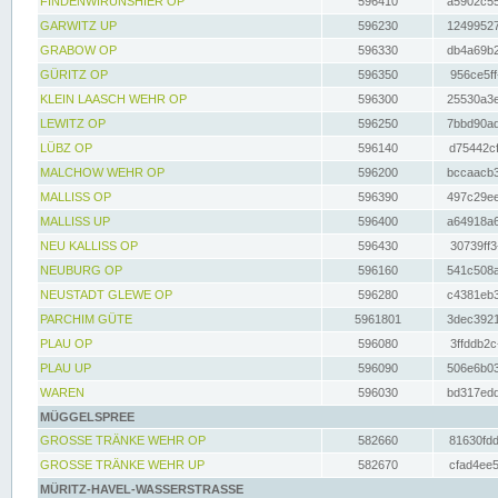
FINDENWIRUNSHIER OP
596410
a5902c55
GARWITZ UP
596230
12499527
GRABOW OP
596330
db4a69b2
GÜRITZ OP
596350
956ce5ff
KLEIN LAASCH WEHR OP
596300
25530a3e
LEWITZ OP
596250
7bbd90ad
LÜBZ OP
596140
d75442cf
MALCHOW WEHR OP
596200
bccaacb3
MALLISS OP
596390
497c29ee
MALLISS UP
596400
a64918a6
NEU KALLISS OP
596430
30739ff3
NEUBURG OP
596160
541c508a
NEUSTADT GLEWE OP
596280
c4381eb3
PARCHIM GÜTE
5961801
3dec3921
PLAU OP
596080
3ffddb2c
PLAU UP
596090
506e6b03
WAREN
596030
bd317edd
MÜGGELSPREE
GROSSE TRÄNKE WEHR OP
582660
81630fdd
GROSSE TRÄNKE WEHR UP
582670
cfad4ee5
MÜRITZ-HAVEL-WASSERSTRASSE