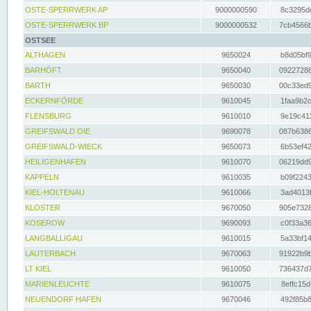
OSTE-SPERRWERK AP
9000000590
8c3295dc
OSTE-SPERRWERK BP
9000000532
7cb4566b
OSTSEE
ALTHAGEN
9650024
b8d05bf9
BARHÖFT
9650040
09227288
BARTH
9650030
00c33ed9
ECKERNFÖRDE
9610045
1faa9b2c
FLENSBURG
9610010
9e19c411
GREIFSWALD OIE
9690078
087b6386
GREIFSWALD-WIECK
9650073
6b53ef42
HEILIGENHAFEN
9610070
06219dd9
KAPPELN
9610035
b09f2243
KIEL-HOLTENAU
9610066
3ad4013f
KLOSTER
9670050
905e7328
KOSEROW
9690093
c0f33a36
LANGBALLIGAU
9610015
5a33bf14
LAUTERBACH
9670063
91922b9b
LT KIEL
9610050
736437d7
MARIENLEUCHTE
9610075
8effc15d
NEUENDORF HAFEN
9670046
492f85b8