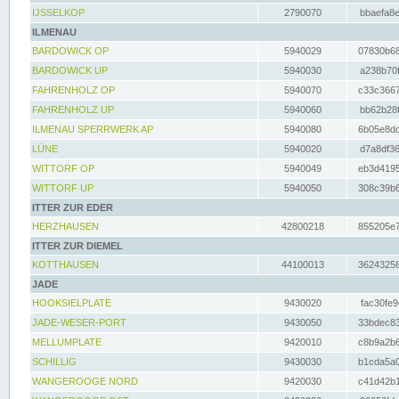
IJSSELKOP
2790070
bbaefa8e
ILMENAU
BARDOWICK OP
5940029
07830b68
BARDOWICK UP
5940030
a238b70f
FAHRENHOLZ OP
5940070
c33c3667
FAHRENHOLZ UP
5940060
bb62b28f
ILMENAU SPERRWERK AP
5940080
6b05e8dc
LÜNE
5940020
d7a8df36
WITTORF OP
5940049
eb3d4195
WITTORF UP
5940050
308c39b6
ITTER ZUR EDER
HERZHAUSEN
42800218
855205e7
ITTER ZUR DIEMEL
KOTTHAUSEN
44100013
36243256
JADE
HOOKSIELPLATE
9430020
fac30fe9
JADE-WESER-PORT
9430050
33bdec83
MELLUMPLATE
9420010
c8b9a2b6
SCHILLIG
9430030
b1cda5a0
WANGEROOGE NORD
9420030
c41d42b1