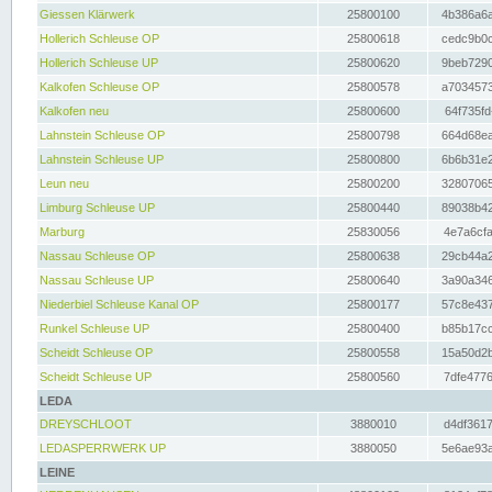
Giessen Klärwerk
25800100
4b386a6a
Hollerich Schleuse OP
25800618
cedc9b0c
Hollerich Schleuse UP
25800620
9beb7290
Kalkofen Schleuse OP
25800578
a7034573
Kalkofen neu
25800600
64f735fd
Lahnstein Schleuse OP
25800798
664d68ea
Lahnstein Schleuse UP
25800800
6b6b31e2
Leun neu
25800200
32807065
Limburg Schleuse UP
25800440
89038b42
Marburg
25830056
4e7a6cfa
Nassau Schleuse OP
25800638
29cb44a2
Nassau Schleuse UP
25800640
3a90a346
Niederbiel Schleuse Kanal OP
25800177
57c8e437
Runkel Schleuse UP
25800400
b85b17cc
Scheidt Schleuse OP
25800558
15a50d2b
Scheidt Schleuse UP
25800560
7dfe4776
LEDA
DREYSCHLOOT
3880010
d4df3617
LEDASPERRWERK UP
3880050
5e6ae93a
LEINE