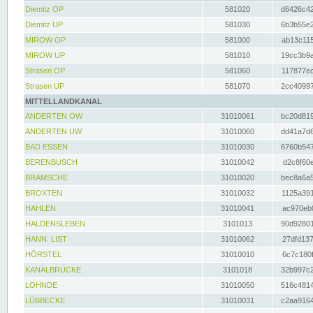
Diemitz OP
581020
d6426c42
Diemitz UP
581030
6b3b55e2
MIROW OP
581000
ab13c115
MIROW UP
581010
19cc3b9a
Strasen OP
581060
117877ec
Strasen UP
581070
2cc40997
MITTELLANDKANAL
ANDERTEN OW
31010061
bc20d819
ANDERTEN UW
31010060
dd41a7d6
BAD ESSEN
31010030
6760b547
BERENBUSCH
31010042
d2c8f60e
BRAMSCHE
31010020
bec8a6a5
BROXTEN
31010032
1125a391
HAHLEN
31010041
ac970eb0
HALDENSLEBEN
3101013
90d92801
HANN. LIST
31010062
27dfd137
HÖRSTEL
31010010
6c7c180f
KANALBRÜCKE
3101018
32b997c2
LOHNDE
31010050
516c4814
LÜBBECKE
31010031
c2aa9164