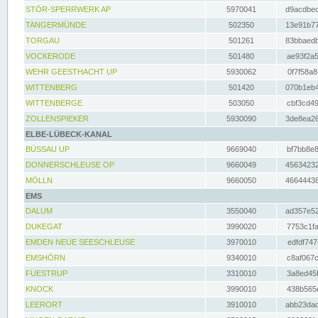
STÖR-SPERRWERK AP
5970041
d9acdbec
TANGERMÜNDE
502350
13e91b77
TORGAU
501261
83bbaedb
VOCKERODE
501480
ae93f2a5
WEHR GEESTHACHT UP
5930062
0f7f58a8
WITTENBERG
501420
070b1eb4
WITTENBERGE
503050
cbf3cd49
ZOLLENSPIEKER
5930090
3de8ea26
ELBE-LÜBECK-KANAL
BÜSSAU UP
9669040
bf7bb8e8
DONNERSCHLEUSE OP
9660049
45634232
MÖLLN
9660050
46644438
EMS
DALUM
3550040
ad357e52
DUKEGAT
3990020
7753c1fa
EMDEN NEUE SEESCHLEUSE
3970010
edfdf747
EMSHÖRN
9340010
c8af067c
FUESTRUP
3310010
3a8ed45f
KNOCK
3990010
438b565e
LEERORT
3910010
abb23dad