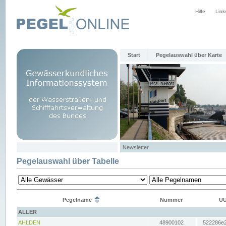
Hilfe
Link
Start
Pegelauswahl über Karte
Newsletter
Pegelauswahl über Tabelle
Pegelname
Nummer
UU
ALLER
AHLDEN
48900102
522286e2