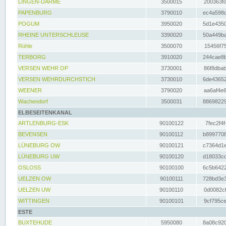
LINGEN-DARME
3500015
200363fc
PAPENBURG
3790010
ec4a598d
POGUM
3950020
5d1e4350
RHEINE UNTERSCHLEUSE
3390020
50a449ba
Rühle
3500070
15456f75
TERBORG
3910020
244cae8b
VERSEN WEHR OP
3730001
86f8dbab
VERSEN WEHRDURCHSTICH
3730010
6de43652
WEENER
3790020
aa6af4e6
Wachendorf
3500031
88698229
ELBESEITENKANAL
ARTLENBURG-ESK
90100122
7fec2f4f
BEVENSEN
90100112
b8997708
LÜNEBURG OW
90100121
c7364d1e
LÜNEBURG UW
90100120
d18033cd
OSLOSS
90100100
6c5b6422
UELZEN OW
90100111
728bd3e3
UELZEN UW
90100110
0d0082cf
WITTINGEN
90100101
9cf795ce
ESTE
BUXTEHUDE
5950080
8a08c920