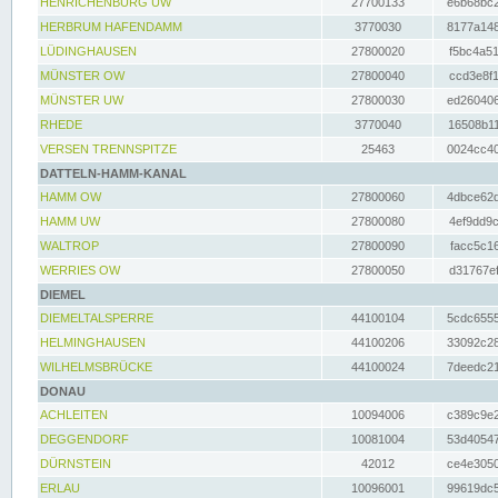
HENRICHENBURG UW
27700133
e6b68bc2
HERBRUM HAFENDAMM
3770030
8177a148
LÜDINGHAUSEN
27800020
f5bc4a51
MÜNSTER OW
27800040
ccd3e8f1
MÜNSTER UW
27800030
ed260406
RHEDE
3770040
16508b11
VERSEN TRENNSPITZE
25463
0024cc40
DATTELN-HAMM-KANAL
HAMM OW
27800060
4dbce62d
HAMM UW
27800080
4ef9dd9c
WALTROP
27800090
facc5c16
WERRIES OW
27800050
d31767ef
DIEMEL
DIEMELTALSPERRE
44100104
5cdc6555
HELMINGHAUSEN
44100206
33092c28
WILHELMSBRÜCKE
44100024
7deedc21
DONAU
ACHLEITEN
10094006
c389c9e2
DEGGENDORF
10081004
53d40547
DÜRNSTEIN
42012
ce4e3050
ERLAU
10096001
99619dc5