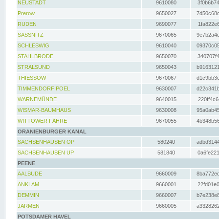
NEUSTADT
9610080
3f0b6b74
Prerow
9650027
7d50c68c
RUDEN
9690077
1fa822e6
SASSNITZ
9670065
9e7b2a4d
SCHLESWIG
9610040
09370c05
STAHLBRODE
9650070
340707f4
STRALSUND
9650043
b9163121
THIESSOW
9670067
d1c9bb3c
TIMMENDORF POEL
9630007
d22c341b
WARNEMÜNDE
9640015
220ff4c6
WISMAR-BAUMHAUS
9630008
95a0ab45
WITTOWER FÄHRE
9670055
4b348b56
ORANIENBURGER KANAL
SACHSENHAUSEN OP
580240
adbd3144
SACHSENHAUSEN UP
581840
0a6fe221
PEENE
AALBUDE
9660009
8ba772ed
ANKLAM
9660001
22fd01e0
DEMMIN
9660007
b7e238e8
JARMEN
9660005
a3328262
POTSDAMER HAVEL