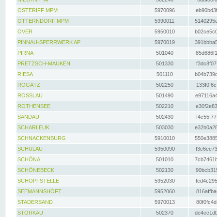
OSTERIFF MPM
5970096
eb90bd3f
OTTERNDORF MPM
5990011
5140295e
OVER
5950010
b02ce5c0
PINNAU-SPERRWERK AP
5970019
391bbba5
PIRNA
501040
85d686f1
PRETZSCH-MAUKEN
501330
f3dc8f07
RIESA
501110
b04b739d
ROGÄTZ
502250
133f0f6c
ROSSLAU
501490
e97116a4
ROTHENSEE
502210
e30f2e83
SANDAU
502430
f4c55f77
SCHARLEUK
503030
e32b0a28
SCHNACKENBURG
5910010
550e3885
SCHULAU
5950090
f3c6ee73
SCHÖNA
501010
7cb7461b
SCHÖNEBECK
502130
90bcb315
SCHÖPFSTELLE
5952030
fed4c295
SEEMANNSHÖFT
5952060
816affba
STADERSAND
5970013
80f0fc4d
STORKAU
502370
de4cc1db