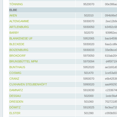
TÖNNING
9520070
00e386ac
ELBE
AKEN
502010
094b96e5
ALTENGAMME
5930070
2ee12b9a
ARTLENBURG
5930050
b3492c68
BARBY
502070
939f82ec
BLANKENESE UF
5952065
bacb459b
BLECKEDE
5930020
6aa1cd8e
BOIZENBURG
5930033
33e0bce0
BROKDORF
5970050
610ab204
BRUNSBÜTTEL MPM
5970094
d4f5f719
BUNTHAUS
5952020
ae1b91d0
COSWIG
501470
1ce53a59
CRANZ
5950070
e6b42536
CUXHAVEN STEUBENHÖFT
5990020
aad49293
DAMNATZ
5910030
c233674f
DESSAU
502000
1edc5fa4
DRESDEN
501060
70272185
DÖMITZ
5910025
6e3ea719
ELSTER
501390
c093b557