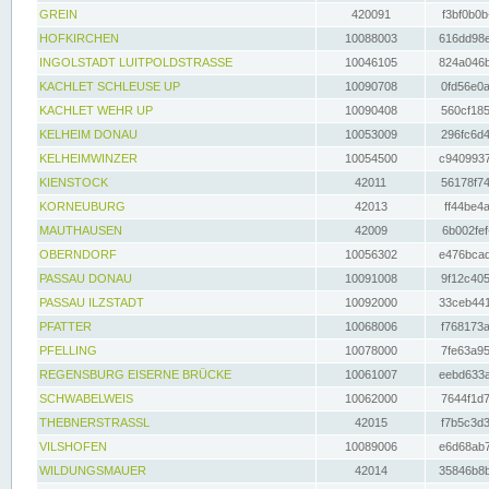
GREIN
420091
f3bf0b0b
HOFKIRCHEN
10088003
616dd98e
INGOLSTADT LUITPOLDSTRASSE
10046105
824a046b
KACHLET SCHLEUSE UP
10090708
0fd56e0a
KACHLET WEHR UP
10090408
560cf185
KELHEIM DONAU
10053009
296fc6d4
KELHEIMWINZER
10054500
c9409937
KIENSTOCK
42011
56178f74
KORNEUBURG
42013
ff44be4a
MAUTHAUSEN
42009
6b002fef
OBERNDORF
10056302
e476bcad
PASSAU DONAU
10091008
9f12c405
PASSAU ILZSTADT
10092000
33ceb441
PFATTER
10068006
f768173a
PFELLING
10078000
7fe63a95
REGENSBURG EISERNE BRÜCKE
10061007
eebd633a
SCHWABELWEIS
10062000
7644f1d7
THEBNERSTRASSL
42015
f7b5c3d3
VILSHOFEN
10089006
e6d68ab7
WILDUNGSMAUER
42014
35846b8b