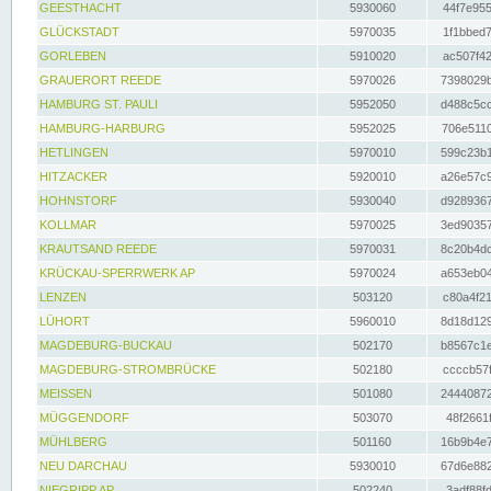
GEESTHACHT
5930060
44f7e955
GLÜCKSTADT
5970035
1f1bbed7
GORLEBEN
5910020
ac507f42
GRAUERORT REEDE
5970026
7398029b
HAMBURG ST. PAULI
5952050
d488c5cc
HAMBURG-HARBURG
5952025
706e5110
HETLINGEN
5970010
599c23b1
HITZACKER
5920010
a26e57c9
HOHNSTORF
5930040
d9289367
KOLLMAR
5970025
3ed90357
KRAUTSAND REEDE
5970031
8c20b4dc
KRÜCKAU-SPERRWERK AP
5970024
a653eb04
LENZEN
503120
c80a4f21
LÜHORT
5960010
8d18d129
MAGDEBURG-BUCKAU
502170
b8567c1e
MAGDEBURG-STROMBRÜCKE
502180
ccccb57f
MEISSEN
501080
24440872
MÜGGENDORF
503070
48f2661f
MÜHLBERG
501160
16b9b4e7
NEU DARCHAU
5930010
67d6e882
NIEGRIPP AP
502240
3adf88fd