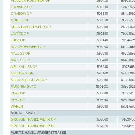
FINDENWIRUNSHIER OP
596410
a5902c55
GARWITZ UP
596230
12499527
GRABOW OP
596330
db4a69b2
GÜRITZ OP
596350
956ce5ff
KLEIN LAASCH WEHR OP
596300
25530a3e
LEWITZ OP
596250
7bbd90ad
LÜBZ OP
596140
d75442cf
MALCHOW WEHR OP
596200
bccaacb3
MALLISS OP
596390
497c29ee
MALLISS UP
596400
a64918a6
NEU KALLISS OP
596430
30739ff3
NEUBURG OP
596160
541c508a
NEUSTADT GLEWE OP
596280
c4381eb3
PARCHIM GÜTE
5961801
3dec3921
PLAU OP
596080
3ffddb2c
PLAU UP
596090
506e6b03
WAREN
596030
bd317edd
MÜGGELSPREE
GROSSE TRÄNKE WEHR OP
582660
81630fdd
GROSSE TRÄNKE WEHR UP
582670
cfad4ee5
MÜRITZ-HAVEL-WASSERSTRASSE