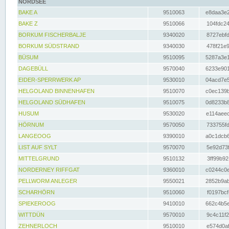
NORDSEE
BAKE A
9510063
e8daa3e2
BAKE Z
9510066
104fdc24
BORKUM FISCHERBALJE
9340020
8727ebfd
BORKUM SÜDSTRAND
9340030
478f21e9
BÜSUM
9510095
5287a3e1
DAGEBÜLL
9570040
6233e901
EIDER-SPERRWERK AP
9530010
04acd7e5
HELGOLAND BINNENHAFEN
9510070
c0ec139b
HELGOLAND SÜDHAFEN
9510075
0d8233b8
HUSUM
9530020
e114aeec
HÖRNUM
9570050
733755fd
LANGEOOG
9390010
a0c1dcb6
LIST AUF SYLT
9570070
5e92d73f
MITTELGRUND
9510132
3ff99b92
NORDERNEY RIFFGAT
9360010
c0244c0e
PELLWORM ANLEGER
9550021
2852b9ab
SCHARHÖRN
9510060
f0197bcf
SPIEKEROOG
9410010
662c4b5e
WITTDÜN
9570010
9c4c11f2
ZEHNERLOCH
9510010
e574d0af