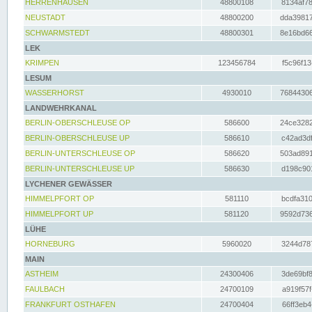
HERRENHAUSEN
48800108
8134af78
NEUSTADT
48800200
dda39817
SCHWARMSTEDT
48800301
8e16bd66
LEK
KRIMPEN
123456784
f5c96f13
LESUM
WASSERHORST
4930010
76844306
LANDWEHRKANAL
BERLIN-OBERSCHLEUSE OP
586600
24ce3282
BERLIN-OBERSCHLEUSE UP
586610
c42ad3df
BERLIN-UNTERSCHLEUSE OP
586620
503ad891
BERLIN-UNTERSCHLEUSE UP
586630
d198c901
LYCHENER GEWÄSSER
HIMMELPFORT OP
581110
bcdfa310
HIMMELPFORT UP
581120
9592d736
LÜHE
HORNEBURG
5960020
3244d787
MAIN
ASTHEIM
24300406
3de69bf8
FAULBACH
24700109
a919f57f
FRANKFURT OSTHAFEN
24700404
66ff3eb4