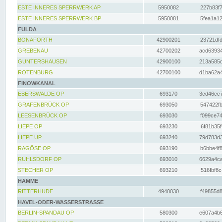
ESTE INNERES SPERRWERK AP
5950082
227b83f7
ESTE INNERES SPERRWERK BP
5950081
5fea1a12
FULDA
BONAFORTH
42900201
23721dfd
GREBENAU
42700202
acd63934
GUNTERSHAUSEN
42900100
213a585d
ROTENBURG
42700100
d1ba62a4
FINOWKANAL
EBERSWALDE OP
693170
3cd46cc7
GRAFENBRÜCK OP
693050
547422fb
LEESENBRÜCK OP
693030
f099ce74
LIEPE OP
693230
6f81b35f
LIEPE UP
693240
79d783d3
RAGÖSE OP
693190
b6bbe4f8
RUHLSDORF OP
693010
6629a4ca
STECHER OP
693210
516fbf8c
HAMME
RITTERHUDE
4940030
f49855d8
HAVEL-ODER-WASSERSTRASSE
BERLIN-SPANDAU OP
580300
e607a4b6