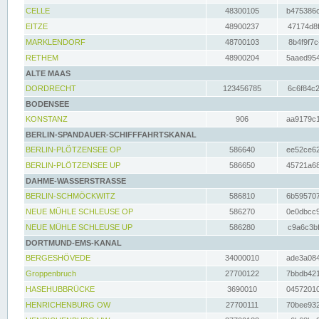
CELLE
48300105
b475386c
EITZE
48900237
47174d8f
MARKLENDORF
48700103
8b4f9f7c
RETHEM
48900204
5aaed954
ALTE MAAS
DORDRECHT
123456785
6c6f84c2
BODENSEE
KONSTANZ
906
aa9179c1
BERLIN-SPANDAUER-SCHIFFFAHRTSKANAL
BERLIN-PLÖTZENSEE OP
586640
ee52ce62
BERLIN-PLÖTZENSEE UP
586650
45721a68
DAHME-WASSERSTRASSE
BERLIN-SCHMÖCKWITZ
586810
6b595707
NEUE MÜHLE SCHLEUSE OP
586270
0e0dbcc9
NEUE MÜHLE SCHLEUSE UP
586280
c9a6c3bf
DORTMUND-EMS-KANAL
BERGESHÖVEDE
34000010
ade3a084
Groppenbruch
27700122
7bbdb421
HASEHUBBRÜCKE
3690010
04572010
HENRICHENBURG OW
27700111
70bee932