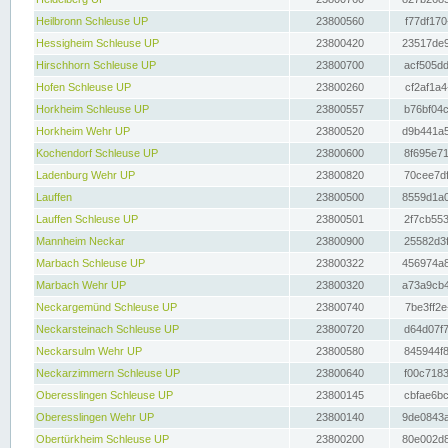
Heilbronn Schleuse UP
23800560
f77df170
Hessigheim Schleuse UP
23800420
23517de9
Hirschhorn Schleuse UP
23800700
acf505dd
Hofen Schleuse UP
23800260
cf2af1a4
Horkheim Schleuse UP
23800557
b76bf04c
Horkheim Wehr UP
23800520
d9b441a5
Kochendorf Schleuse UP
23800600
8f695e71
Ladenburg Wehr UP
23800820
70cee7df
Lauffen
23800500
8559d1a0
Lauffen Schleuse UP
23800501
2f7cb553
Mannheim Neckar
23800900
25582d3f
Marbach Schleuse UP
23800322
456974a8
Marbach Wehr UP
23800320
a73a9cb4
Neckargemünd Schleuse UP
23800740
7be3ff2e
Neckarsteinach Schleuse UP
23800720
d64d07f7
Neckarsulm Wehr UP
23800580
845944f8
Neckarzimmern Schleuse UP
23800640
f00c7183
Oberesslingen Schleuse UP
23800145
cbfae6bc
Oberesslingen Wehr UP
23800140
9de0843a
Obertürkheim Schleuse UP
23800200
80e002d8