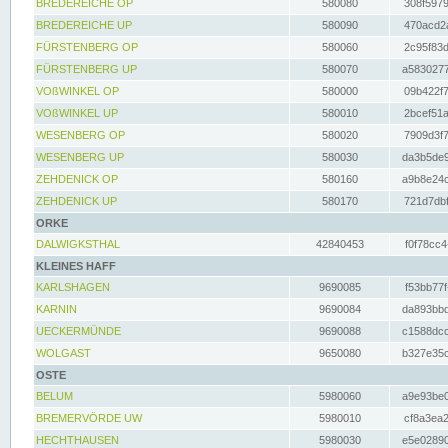
BREDEREICHE OP
580080
308f5979
BREDEREICHE UP
580090
470acd2a
FÜRSTENBERG OP
580060
2c95f83d
FÜRSTENBERG UP
580070
a5830277
VOßWINKEL OP
580000
09b422f7
VOßWINKEL UP
580010
2bcef51a
WESENBERG OP
580020
7909d3f7
WESENBERG UP
580030
da3b5de9
ZEHDENICK OP
580160
a9b8e24c
ZEHDENICK UP
580170
721d7dbf
ORKE
DALWIGKSTHAL
42840453
f0f78cc4
KLEINES HAFF
KARLSHAGEN
9690085
f53bb77f
KARNIN
9690084
da893bbd
UECKERMÜNDE
9690088
c1588dcc
WOLGAST
9650080
b327e35c
OSTE
BELUM
5980060
a9e93be0
BREMERVÖRDE UW
5980010
cf8a3ea2
HECHTHAUSEN
5980030
e5e02890