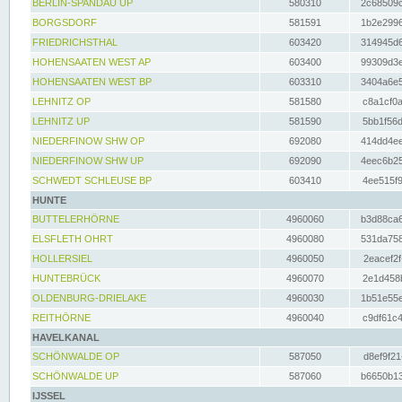
BERLIN-SPANDAU UP
580310
2c68509c
BORGSDORF
581591
1b2e2996
FRIEDRICHSTHAL
603420
314945d6
HOHENSAATEN WEST AP
603400
99309d3e
HOHENSAATEN WEST BP
603310
3404a6e5
LEHNITZ OP
581580
c8a1cf0a
LEHNITZ UP
581590
5bb1f56d
NIEDERFINOW SHW OP
692080
414dd4ee
NIEDERFINOW SHW UP
692090
4eec6b25
SCHWEDT SCHLEUSE BP
603410
4ee515f9
HUNTE
BUTTELERHÖRNE
4960060
b3d88ca6
ELSFLETH OHRT
4960080
531da758
HOLLERSIEL
4960050
2eacef2f
HUNTEBRÜCK
4960070
2e1d458b
OLDENBURG-DRIELAKE
4960030
1b51e55e
REITHÖRNE
4960040
c9df61c4
HAVELKANAL
SCHÖNWALDE OP
587050
d8ef9f21
SCHÖNWALDE UP
587060
b6650b13
IJSSEL