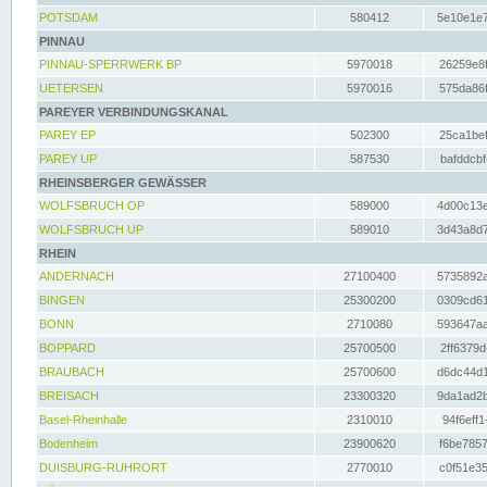
POTSDAM
580412
5e10e1e7
PINNAU
PINNAU-SPERRWERK BP
5970018
26259e8f
UETERSEN
5970016
575da86f
PAREYER VERBINDUNGSKANAL
PAREY EP
502300
25ca1bef
PAREY UP
587530
bafddcbf
RHEINSBERGER GEWÄSSER
WOLFSBRUCH OP
589000
4d00c13e
WOLFSBRUCH UP
589010
3d43a8d7
RHEIN
ANDERNACH
27100400
5735892a
BINGEN
25300200
0309cd61
BONN
2710080
593647aa
BOPPARD
25700500
2ff6379d
BRAUBACH
25700600
d6dc44d1
BREISACH
23300320
9da1ad2b
Basel-Rheinhalle
2310010
94f6eff1
Bodenheim
23900620
f6be7857
DUISBURG-RUHRORT
2770010
c0f51e35