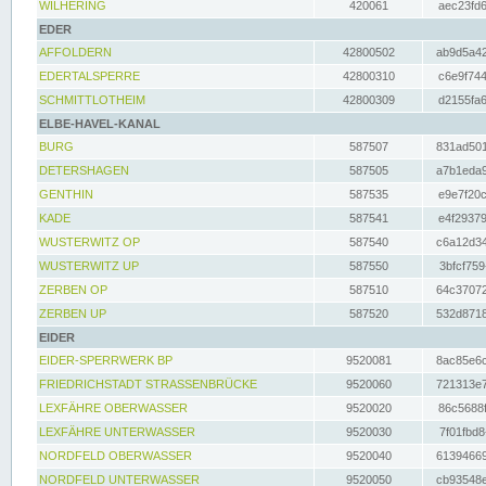
WILHERING
420061
aec23fd6
EDER
AFFOLDERN
42800502
ab9d5a42
EDERTALSPERRE
42800310
c6e9f744
SCHMITTLOTHEIM
42800309
d2155fa6
ELBE-HAVEL-KANAL
BURG
587507
831ad501
DETERSHAGEN
587505
a7b1eda9
GENTHIN
587535
e9e7f20c
KADE
587541
e4f29379
WUSTERWITZ OP
587540
c6a12d34
WUSTERWITZ UP
587550
3bfcf759
ZERBEN OP
587510
64c37072
ZERBEN UP
587520
532d8718
EIDER
EIDER-SPERRWERK BP
9520081
8ac85e6c
FRIEDRICHSTADT STRASSENBRÜCKE
9520060
721313e7
LEXFÄHRE OBERWASSER
9520020
86c5688f
LEXFÄHRE UNTERWASSER
9520030
7f01fbd8
NORDFELD OBERWASSER
9520040
61394669
NORDFELD UNTERWASSER
9520050
cb93548e