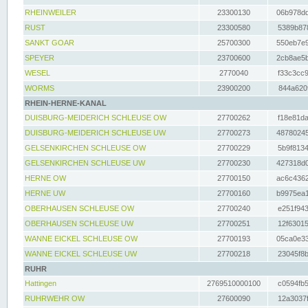
RHEINWEILER
23300130
06b978dd
RUST
23300580
5389b878
SANKT GOAR
25700300
550eb7e9
SPEYER
23700600
2cb8ae5b
WESEL
2770040
f33c3cc9
WORMS
23900200
844a620f
RHEIN-HERNE-KANAL
DUISBURG-MEIDERICH SCHLEUSE OW
27700262
f18e81da
DUISBURG-MEIDERICH SCHLEUSE UW
27700273
48780245
GELSENKIRCHEN SCHLEUSE OW
27700229
5b9f8134
GELSENKIRCHEN SCHLEUSE UW
27700230
427318d0
HERNE OW
27700150
ac6c4362
HERNE UW
27700160
b9975ea1
OBERHAUSEN SCHLEUSE OW
27700240
e251f943
OBERHAUSEN SCHLEUSE UW
27700251
12f63015
WANNE EICKEL SCHLEUSE OW
27700193
05ca0e33
WANNE EICKEL SCHLEUSE UW
27700218
23045f8b
RUHR
Hattingen
2769510000100
c0594fb5
RUHRWEHR OW
27600090
12a3037f