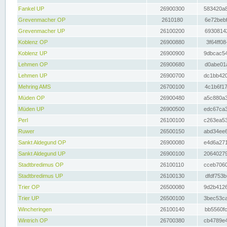
Fankel UP
26900300
583420a8
Grevenmacher OP
2610180
6e72bebf
Grevenmacher UP
26100200
69308142
Koblenz OP
26900880
3f64ff08
Koblenz UP
26900900
9dbcac54
Lehmen OP
26900680
d0abe01a
Lehmen UP
26900700
dc1bb420
Mehring AMS
26700100
4c1b6f17
Müden OP
26900480
a5c880a3
Müden UP
26900500
edc67ca3
Perl
26100100
c263ea53
Ruwer
26500150
abd34ee6
Sankt Aldegund OP
26900080
e4d6a271
Sankt Aldegund UP
26900100
20640279
Stadtbredimus OP
26100110
cceb7060
Stadtbredimus UP
26100130
dfdf753b
Trier OP
26500080
9d2b4126
Trier UP
26500100
3bec53ca
Wincheringen
26100140
bb5560fc
Wintrich OP
26700380
cb4789e4