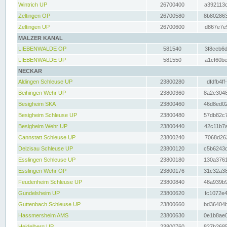
Wintrich UP
26700400
a392113c
Zeltingen OP
26700580
8b802863
Zeltingen UP
26700600
d867e7e9
MALZER KANAL
LIEBENWALDE OP
581540
3f8ceb6d
LIEBENWALDE UP
581550
a1cf60be
NECKAR
Aldingen Schleuse UP
23800280
dfdfb4ff
Beihingen Wehr UP
23800360
8a2e3048
Besigheim SKA
23800460
46d8ed02
Besigheim Schleuse UP
23800480
57db82c7
Besigheim Wehr UP
23800440
42c11b7a
Cannstatt Schleuse UP
23800240
7068d262
Deizisau Schleuse UP
23800120
c5b6243d
Esslingen Schleuse UP
23800180
130a3761
Esslingen Wehr OP
23800176
31c32a38
Feudenheim Schleuse UP
23800840
48a939b9
Gundelsheim UP
23800620
fc1072e4
Guttenbach Schleuse UP
23800660
bd36404b
Hassmersheim AMS
23800630
0e1b8ae0
Heidelberg UP
23800760
827b2685