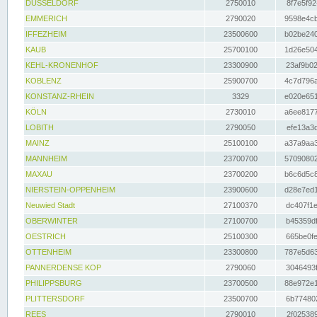
DÜSSELDORF
2750010
8f7e5f92
EMMERICH
2790020
9598e4cb
IFFEZHEIM
23500600
b02be240
KAUB
25700100
1d26e504
KEHL-KRONENHOF
23300900
23af9b02
KOBLENZ
25900700
4c7d796a
KONSTANZ-RHEIN
3329
e020e651
KÖLN
2730010
a6ee8177
LOBITH
2790050
efe13a3d
MAINZ
25100100
a37a9aa3
MANNHEIM
23700700
57090802
MAXAU
23700200
b6c6d5c8
NIERSTEIN-OPPENHEIM
23900600
d28e7ed1
Neuwied Stadt
27100370
dc407f1e
OBERWINTER
27100700
b45359df
OESTRICH
25100300
665be0fe
OTTENHEIM
23300800
787e5d63
PANNERDENSE KOP
2790060
3046493f
PHILIPPSBURG
23700500
88e972e1
PLITTERSDORF
23500700
6b774802
REES
2790010
2f025389