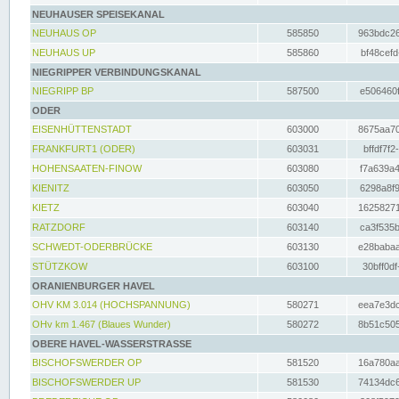
NEUHAUSER SPEISEKANAL
NEUHAUS OP
585850
963bdc26
NEUHAUS UP
585860
bf48cefd
NIEGRIPPER VERBINDUNGSKANAL
NIEGRIPP BP
587500
e506460f
ODER
EISENHÜTTENSTADT
603000
8675aa70
FRANKFURT1 (ODER)
603031
bffdf7f2
HOHENSAATEN-FINOW
603080
f7a639a4
KIENITZ
603050
6298a8f9
KIETZ
603040
16258271
RATZDORF
603140
ca3f535b
SCHWEDT-ODERBRÜCKE
603130
e28babaa
STÜTZKOW
603100
30bff0df
ORANIENBURGER HAVEL
OHV KM 3.014 (HOCHSPANNUNG)
580271
eea7e3dc
OHv km 1.467 (Blaues Wunder)
580272
8b51c505
OBERE HAVEL-WASSERSTRASSE
BISCHOFSWERDER OP
581520
16a780aa
BISCHOFSWERDER UP
581530
74134dc6