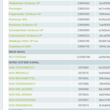
Pleidelsheim Schleuse UP
23800400
6e183f4b
Plochingen
23800100
be7ce40e
Poppenweiler Schleuse UP
23800300
f4854a4c
Rockenau SKA
23800690
4c00a166
Rockenau Schleuse UP
23800680
5ab4f00f
Schwabenheim Schleuse UP
23800800
ec9d3a4d
Untertürkheim Schleuse UP
23800220
a5ca02fb
Wieblingen Wehr UP neu
23800780
66d887a6
Ziegelhausen AMS
23800745
3944c1fd
NEUE MAAS
ROTTERDAM
123456786
a269e3be
NORD-OSTSEE-KANAL
AWK STROHBRÜCK
5970069
0e192297
NOK BREIHOLZ
5970075
4a904d59
NOK BRUNSBÜTTEL
5970091
85fc0dac
NOK DÜKERSWISCH
5970085
3954300d
NOK KIEL AUSSEN
5650068
6dc44585
NOK KIEL BINNEN
5979020
8af24d6a
NOK KÖNIGSFÖRDE
5970067
d0ec2790
NOK RENDSBURG
5970074
8c8afb56