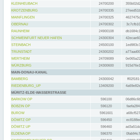
KLEINHEUBACH
24700200
355b02d2
KROTZENBURG
24700335
27eed51b
MAINFLINGEN
24700325
4627475d
OBERNAU
24700302
3c7cfb10
RAUNHEIM
24900108
db1684c1
SCHWEINFURT NEUER HAFEN
24300304
42ecae60
STEINBACH
24500100
1ed983c3
TRUNSTADT
24300202
a77aad00
WERTHEIM
24709089
0e065a22
WÜRZBURG
24300600
915d76e1
MAIN-DONAU-KANAL
BAMBERG
24300042
ff02f181
RIEDENBURG_UP
13409200
4a69e82e
MÜRITZ-ELDE-WASSERSTRASSE
BARKOW OP
596100
06d86c6b
BOBZIN OP
596120
faefa284
BUROW
5961601
a68cf527
DÖMITZ OP
596450
ec8188ee
DÖMITZ UP
596460
ad3a51da
ELDENA OP
596370
0fab94c7