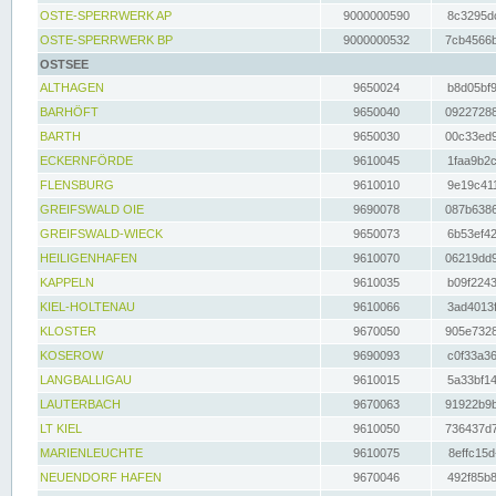
OSTE-SPERRWERK AP
9000000590
8c3295dc
OSTE-SPERRWERK BP
9000000532
7cb4566b
OSTSEE
ALTHAGEN
9650024
b8d05bf9
BARHÖFT
9650040
09227288
BARTH
9650030
00c33ed9
ECKERNFÖRDE
9610045
1faa9b2c
FLENSBURG
9610010
9e19c411
GREIFSWALD OIE
9690078
087b6386
GREIFSWALD-WIECK
9650073
6b53ef42
HEILIGENHAFEN
9610070
06219dd9
KAPPELN
9610035
b09f2243
KIEL-HOLTENAU
9610066
3ad4013f
KLOSTER
9670050
905e7328
KOSEROW
9690093
c0f33a36
LANGBALLIGAU
9610015
5a33bf14
LAUTERBACH
9670063
91922b9b
LT KIEL
9610050
736437d7
MARIENLEUCHTE
9610075
8effc15d
NEUENDORF HAFEN
9670046
492f85b8