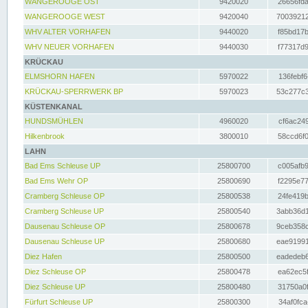
WANGEROOGE OST
9420020
26656fda
WANGEROOGE WEST
9420040
70039212
WHV ALTER VORHAFEN
9440020
f85bd17b
WHV NEUER VORHAFEN
9440030
f77317d9
KRÜCKAU
ELMSHORN HAFEN
5970022
136febf6
KRÜCKAU-SPERRWERK BP
5970023
53c277c3
KÜSTENKANAL
HUNDSMÜHLEN
4960020
cf6ac249
Hilkenbrook
3800010
58ccd6f0
LAHN
Bad Ems Schleuse UP
25800700
c005afb9
Bad Ems Wehr OP
25800690
f2295e77
Cramberg Schleuse OP
25800538
24fe419b
Cramberg Schleuse UP
25800540
3abb36d1
Dausenau Schleuse OP
25800678
9ceb358c
Dausenau Schleuse UP
25800680
eae91991
Diez Hafen
25800500
eadedeb6
Diez Schleuse OP
25800478
ea62ec5f
Diez Schleuse UP
25800480
31750a0f
Fürfurt Schleuse UP
25800300
34af0fca