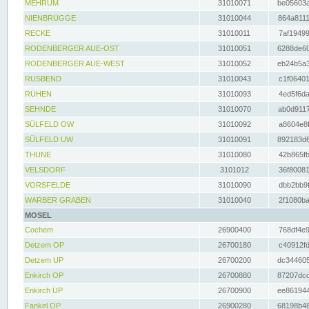
MEHRUM
31010071
be05603a
NIENBRÜGGE
31010044
864a8111
RECKE
31010011
7af19499
RODENBERGER AUE-OST
31010051
6288de60
RODENBERGER AUE-WEST
31010052
eb24b5a3
RUSBEND
31010043
c1f06401
RÜHEN
31010093
4ed5f6da
SEHNDE
31010070
ab0d9117
SÜLFELD OW
31010092
a8604e8f
SÜLFELD UW
31010091
892183d6
THUNE
31010080
42b865fb
VELSDORF
3101012
36f80081
VORSFELDE
31010090
dbb2bb9f
WARBER GRABEN
31010040
2f1080ba
MOSEL
Cochem
26900400
768df4e9
Detzem OP
26700180
c40912fd
Detzem UP
26700200
dc344605
Enkirch OP
26700880
87207dcd
Enkirch UP
26700900
ee861944
Fankel OP
26900280
68198b48