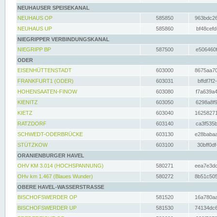
NEUHAUSER SPEISEKANAL
NEUHAUS OP
585850
963bdc26
NEUHAUS UP
585860
bf48cefd
NIEGRIPPER VERBINDUNGSKANAL
NIEGRIPP BP
587500
e506460f
ODER
EISENHÜTTENSTADT
603000
8675aa70
FRANKFURT1 (ODER)
603031
bffdf7f2
HOHENSAATEN-FINOW
603080
f7a639a4
KIENITZ
603050
6298a8f9
KIETZ
603040
16258271
RATZDORF
603140
ca3f535b
SCHWEDT-ODERBRÜCKE
603130
e28babaa
STÜTZKOW
603100
30bff0df
ORANIENBURGER HAVEL
OHV KM 3.014 (HOCHSPANNUNG)
580271
eea7e3dc
OHv km 1.467 (Blaues Wunder)
580272
8b51c505
OBERE HAVEL-WASSERSTRASSE
BISCHOFSWERDER OP
581520
16a780aa
BISCHOFSWERDER UP
581530
74134dc6