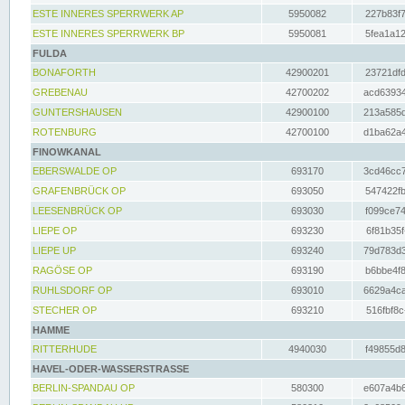
ESTE INNERES SPERRWERK AP
5950082
227b83f7
ESTE INNERES SPERRWERK BP
5950081
5fea1a12
FULDA
BONAFORTH
42900201
23721dfd
GREBENAU
42700202
acd63934
GUNTERSHAUSEN
42900100
213a585d
ROTENBURG
42700100
d1ba62a4
FINOWKANAL
EBERSWALDE OP
693170
3cd46cc7
GRAFENBRÜCK OP
693050
547422fb
LEESENBRÜCK OP
693030
f099ce74
LIEPE OP
693230
6f81b35f
LIEPE UP
693240
79d783d3
RAGÖSE OP
693190
b6bbe4f8
RUHLSDORF OP
693010
6629a4ca
STECHER OP
693210
516fbf8c
HAMME
RITTERHUDE
4940030
f49855d8
HAVEL-ODER-WASSERSTRASSE
BERLIN-SPANDAU OP
580300
e607a4b6