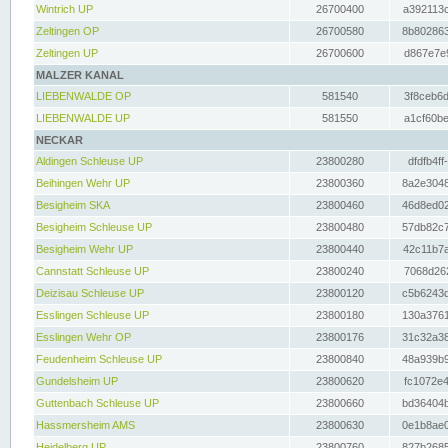
Wintrich UP
26700400
a392113c
Zeltingen OP
26700580
8b802863
Zeltingen UP
26700600
d867e7e9
MALZER KANAL
LIEBENWALDE OP
581540
3f8ceb6d
LIEBENWALDE UP
581550
a1cf60be
NECKAR
Aldingen Schleuse UP
23800280
dfdfb4ff
Beihingen Wehr UP
23800360
8a2e3048
Besigheim SKA
23800460
46d8ed02
Besigheim Schleuse UP
23800480
57db82c7
Besigheim Wehr UP
23800440
42c11b7a
Cannstatt Schleuse UP
23800240
7068d262
Deizisau Schleuse UP
23800120
c5b6243d
Esslingen Schleuse UP
23800180
130a3761
Esslingen Wehr OP
23800176
31c32a38
Feudenheim Schleuse UP
23800840
48a939b9
Gundelsheim UP
23800620
fc1072e4
Guttenbach Schleuse UP
23800660
bd36404b
Hassmersheim AMS
23800630
0e1b8ae0
Heidelberg UP
23800760
827b2685