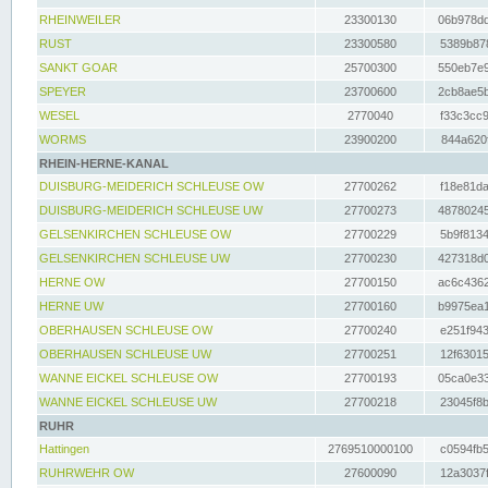
RHEINWEILER
23300130
06b978dd
RUST
23300580
5389b878
SANKT GOAR
25700300
550eb7e9
SPEYER
23700600
2cb8ae5b
WESEL
2770040
f33c3cc9
WORMS
23900200
844a620f
RHEIN-HERNE-KANAL
DUISBURG-MEIDERICH SCHLEUSE OW
27700262
f18e81da
DUISBURG-MEIDERICH SCHLEUSE UW
27700273
48780245
GELSENKIRCHEN SCHLEUSE OW
27700229
5b9f8134
GELSENKIRCHEN SCHLEUSE UW
27700230
427318d0
HERNE OW
27700150
ac6c4362
HERNE UW
27700160
b9975ea1
OBERHAUSEN SCHLEUSE OW
27700240
e251f943
OBERHAUSEN SCHLEUSE UW
27700251
12f63015
WANNE EICKEL SCHLEUSE OW
27700193
05ca0e33
WANNE EICKEL SCHLEUSE UW
27700218
23045f8b
RUHR
Hattingen
2769510000100
c0594fb5
RUHRWEHR OW
27600090
12a3037f