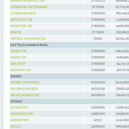
HENRICHENBURG UW
27700133
e6b68bc2
HERBRUM HAFENDAMM
3770030
8177a148
LÜDINGHAUSEN
27800020
f5bc4a51
MÜNSTER OW
27800040
ccd3e8f1
MÜNSTER UW
27800030
ed260406
RHEDE
3770040
16508b11
VERSEN TRENNSPITZE
25463
0024cc40
DATTELN-HAMM-KANAL
HAMM OW
27800060
4dbce62d
HAMM UW
27800080
4ef9dd9c
WALTROP
27800090
facc5c16
WERRIES OW
27800050
d31767ef
DIEMEL
DIEMELTALSPERRE
44100104
5cdc6555
HELMINGHAUSEN
44100206
33092c28
WILHELMSBRÜCKE
44100024
7deedc21
DONAU
ACHLEITEN
10094006
c389c9e2
DEGGENDORF
10081004
53d40547
DÜRNSTEIN
42012
ce4e3050
ERLAU
10096001
99619dc5