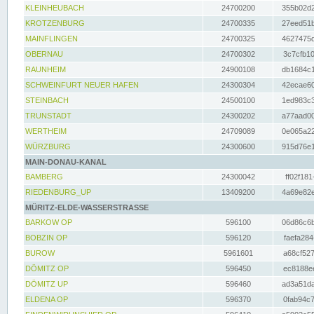
KLEINHEUBACH
24700200
355b02d2
KROTZENBURG
24700335
27eed51b
MAINFLINGEN
24700325
4627475d
OBERNAU
24700302
3c7cfb10
RAUNHEIM
24900108
db1684c1
SCHWEINFURT NEUER HAFEN
24300304
42ecae60
STEINBACH
24500100
1ed983c3
TRUNSTADT
24300202
a77aad00
WERTHEIM
24709089
0e065a22
WÜRZBURG
24300600
915d76e1
MAIN-DONAU-KANAL
BAMBERG
24300042
ff02f181
RIEDENBURG_UP
13409200
4a69e82e
MÜRITZ-ELDE-WASSERSTRASSE
BARKOW OP
596100
06d86c6b
BOBZIN OP
596120
faefa284
BUROW
5961601
a68cf527
DÖMITZ OP
596450
ec8188ee
DÖMITZ UP
596460
ad3a51da
ELDENA OP
596370
0fab94c7