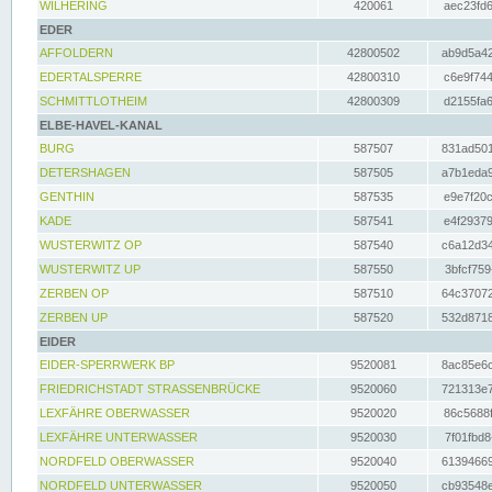
WILHERING
420061
aec23fd6
EDER
AFFOLDERN
42800502
ab9d5a42
EDERTALSPERRE
42800310
c6e9f744
SCHMITTLOTHEIM
42800309
d2155fa6
ELBE-HAVEL-KANAL
BURG
587507
831ad501
DETERSHAGEN
587505
a7b1eda9
GENTHIN
587535
e9e7f20c
KADE
587541
e4f29379
WUSTERWITZ OP
587540
c6a12d34
WUSTERWITZ UP
587550
3bfcf759
ZERBEN OP
587510
64c37072
ZERBEN UP
587520
532d8718
EIDER
EIDER-SPERRWERK BP
9520081
8ac85e6c
FRIEDRICHSTADT STRASSENBRÜCKE
9520060
721313e7
LEXFÄHRE OBERWASSER
9520020
86c5688f
LEXFÄHRE UNTERWASSER
9520030
7f01fbd8
NORDFELD OBERWASSER
9520040
61394669
NORDFELD UNTERWASSER
9520050
cb93548e