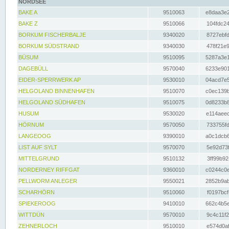
NORDSEE
BAKE A
9510063
e8daa3e2
BAKE Z
9510066
104fdc24
BORKUM FISCHERBALJE
9340020
8727ebfd
BORKUM SÜDSTRAND
9340030
478f21e9
BÜSUM
9510095
5287a3e1
DAGEBÜLL
9570040
6233e901
EIDER-SPERRWERK AP
9530010
04acd7e5
HELGOLAND BINNENHAFEN
9510070
c0ec139b
HELGOLAND SÜDHAFEN
9510075
0d8233b8
HUSUM
9530020
e114aeec
HÖRNUM
9570050
733755fd
LANGEOOG
9390010
a0c1dcb6
LIST AUF SYLT
9570070
5e92d73f
MITTELGRUND
9510132
3ff99b92
NORDERNEY RIFFGAT
9360010
c0244c0e
PELLWORM ANLEGER
9550021
2852b9ab
SCHARHÖRN
9510060
f0197bcf
SPIEKEROOG
9410010
662c4b5e
WITTDÜN
9570010
9c4c11f2
ZEHNERLOCH
9510010
e574d0af