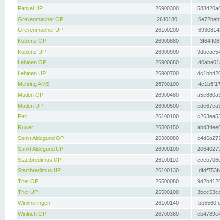
Fankel UP
26900300
583420a8
Grevenmacher OP
2610180
6e72bebf
Grevenmacher UP
26100200
69308142
Koblenz OP
26900880
3f64ff08
Koblenz UP
26900900
9dbcac54
Lehmen OP
26900680
d0abe01a
Lehmen UP
26900700
dc1bb420
Mehring AMS
26700100
4c1b6f17
Müden OP
26900480
a5c880a3
Müden UP
26900500
edc67ca3
Perl
26100100
c263ea53
Ruwer
26500150
abd34ee6
Sankt Aldegund OP
26900080
e4d6a271
Sankt Aldegund UP
26900100
20640279
Stadtbredimus OP
26100110
cceb7060
Stadtbredimus UP
26100130
dfdf753b
Trier OP
26500080
9d2b4126
Trier UP
26500100
3bec53ca
Wincheringen
26100140
bb5560fc
Wintrich OP
26700380
cb4789e4