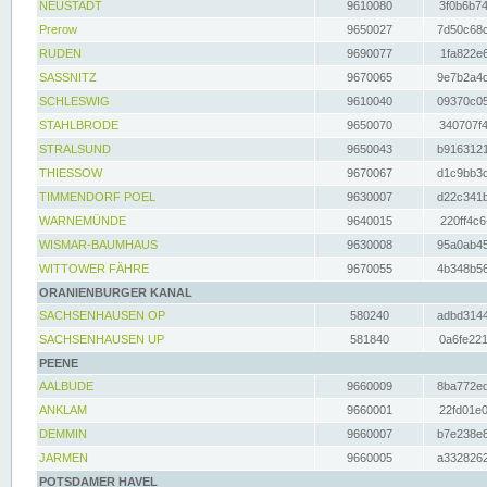
NEUSTADT
9610080
3f0b6b74
Prerow
9650027
7d50c68c
RUDEN
9690077
1fa822e6
SASSNITZ
9670065
9e7b2a4d
SCHLESWIG
9610040
09370c05
STAHLBRODE
9650070
340707f4
STRALSUND
9650043
b9163121
THIESSOW
9670067
d1c9bb3c
TIMMENDORF POEL
9630007
d22c341b
WARNEMÜNDE
9640015
220ff4c6
WISMAR-BAUMHAUS
9630008
95a0ab45
WITTOWER FÄHRE
9670055
4b348b56
ORANIENBURGER KANAL
SACHSENHAUSEN OP
580240
adbd3144
SACHSENHAUSEN UP
581840
0a6fe221
PEENE
AALBUDE
9660009
8ba772ed
ANKLAM
9660001
22fd01e0
DEMMIN
9660007
b7e238e8
JARMEN
9660005
a3328262
POTSDAMER HAVEL