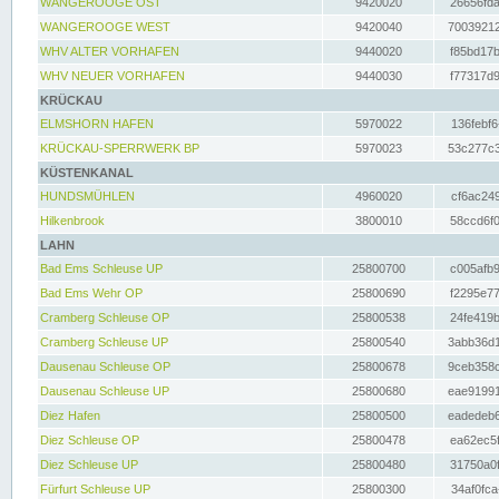
WANGEROOGE OST
9420020
26656fda
WANGEROOGE WEST
9420040
70039212
WHV ALTER VORHAFEN
9440020
f85bd17b
WHV NEUER VORHAFEN
9440030
f77317d9
KRÜCKAU
ELMSHORN HAFEN
5970022
136febf6
KRÜCKAU-SPERRWERK BP
5970023
53c277c3
KÜSTENKANAL
HUNDSMÜHLEN
4960020
cf6ac249
Hilkenbrook
3800010
58ccd6f0
LAHN
Bad Ems Schleuse UP
25800700
c005afb9
Bad Ems Wehr OP
25800690
f2295e77
Cramberg Schleuse OP
25800538
24fe419b
Cramberg Schleuse UP
25800540
3abb36d1
Dausenau Schleuse OP
25800678
9ceb358c
Dausenau Schleuse UP
25800680
eae91991
Diez Hafen
25800500
eadedeb6
Diez Schleuse OP
25800478
ea62ec5f
Diez Schleuse UP
25800480
31750a0f
Fürfurt Schleuse UP
25800300
34af0fca