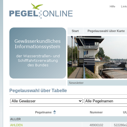
Hilfe
Link
Start
Pegelauswahl über Karte
Newsletter
Pegelauswahl über Tabelle
Pegelname
Nummer
UU
ALLER
AHLDEN
48900102
522286e2