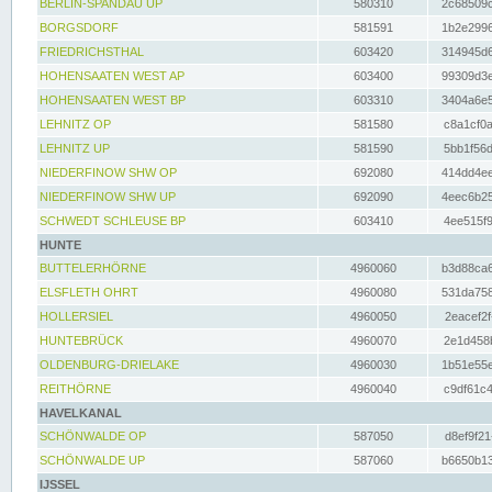
BERLIN-SPANDAU UP
580310
2c68509c
BORGSDORF
581591
1b2e2996
FRIEDRICHSTHAL
603420
314945d6
HOHENSAATEN WEST AP
603400
99309d3e
HOHENSAATEN WEST BP
603310
3404a6e5
LEHNITZ OP
581580
c8a1cf0a
LEHNITZ UP
581590
5bb1f56d
NIEDERFINOW SHW OP
692080
414dd4ee
NIEDERFINOW SHW UP
692090
4eec6b25
SCHWEDT SCHLEUSE BP
603410
4ee515f9
HUNTE
BUTTELERHÖRNE
4960060
b3d88ca6
ELSFLETH OHRT
4960080
531da758
HOLLERSIEL
4960050
2eacef2f
HUNTEBRÜCK
4960070
2e1d458b
OLDENBURG-DRIELAKE
4960030
1b51e55e
REITHÖRNE
4960040
c9df61c4
HAVELKANAL
SCHÖNWALDE OP
587050
d8ef9f21
SCHÖNWALDE UP
587060
b6650b13
IJSSEL