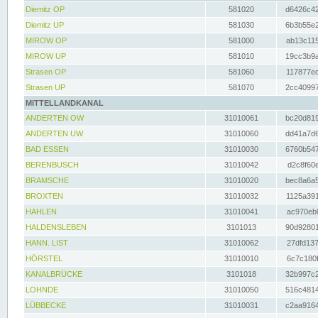
Diemitz OP
581020
d6426c42
Diemitz UP
581030
6b3b55e2
MIROW OP
581000
ab13c115
MIROW UP
581010
19cc3b9a
Strasen OP
581060
117877ec
Strasen UP
581070
2cc40997
MITTELLANDKANAL
ANDERTEN OW
31010061
bc20d819
ANDERTEN UW
31010060
dd41a7d6
BAD ESSEN
31010030
6760b547
BERENBUSCH
31010042
d2c8f60e
BRAMSCHE
31010020
bec8a6a5
BROXTEN
31010032
1125a391
HAHLEN
31010041
ac970eb0
HALDENSLEBEN
3101013
90d92801
HANN. LIST
31010062
27dfd137
HÖRSTEL
31010010
6c7c180f
KANALBRÜCKE
3101018
32b997c2
LOHNDE
31010050
516c4814
LÜBBECKE
31010031
c2aa9164