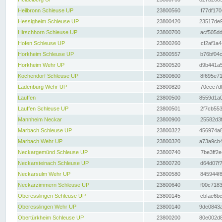
Heilbronn Schleuse UP
23800560
f77df170
Hessigheim Schleuse UP
23800420
23517de9
Hirschhorn Schleuse UP
23800700
acf505dd
Hofen Schleuse UP
23800260
cf2af1a4
Horkheim Schleuse UP
23800557
b76bf04c
Horkheim Wehr UP
23800520
d9b441a5
Kochendorf Schleuse UP
23800600
8f695e71
Ladenburg Wehr UP
23800820
70cee7df
Lauffen
23800500
8559d1a0
Lauffen Schleuse UP
23800501
2f7cb553
Mannheim Neckar
23800900
25582d3f
Marbach Schleuse UP
23800322
456974a8
Marbach Wehr UP
23800320
a73a9cb4
Neckargemünd Schleuse UP
23800740
7be3ff2e
Neckarsteinach Schleuse UP
23800720
d64d07f7
Neckarsulm Wehr UP
23800580
845944f8
Neckarzimmern Schleuse UP
23800640
f00c7183
Oberesslingen Schleuse UP
23800145
cbfae6bc
Oberesslingen Wehr UP
23800140
9de0843a
Obertürkheim Schleuse UP
23800200
80e002d8