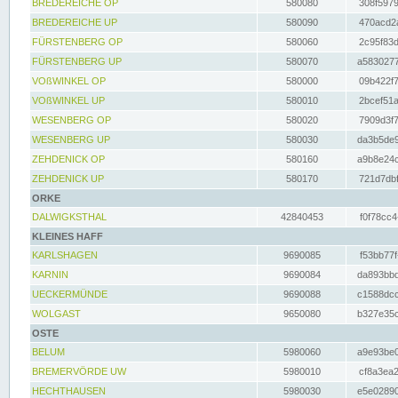
BREDEREICHE OP
580080
308f5979
BREDEREICHE UP
580090
470acd2a
FÜRSTENBERG OP
580060
2c95f83d
FÜRSTENBERG UP
580070
a5830277
VOßWINKEL OP
580000
09b422f7
VOßWINKEL UP
580010
2bcef51a
WESENBERG OP
580020
7909d3f7
WESENBERG UP
580030
da3b5de9
ZEHDENICK OP
580160
a9b8e24c
ZEHDENICK UP
580170
721d7dbf
ORKE
DALWIGKSTHAL
42840453
f0f78cc4
KLEINES HAFF
KARLSHAGEN
9690085
f53bb77f
KARNIN
9690084
da893bbd
UECKERMÜNDE
9690088
c1588dcc
WOLGAST
9650080
b327e35c
OSTE
BELUM
5980060
a9e93be0
BREMERVÖRDE UW
5980010
cf8a3ea2
HECHTHAUSEN
5980030
e5e02890