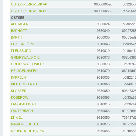
OSTE-SPERRWERK AP
9000000590
8c3295dc
OSTE-SPERRWERK BP
9000000532
7cb4566b
OSTSEE
ALTHAGEN
9650024
b8d05bf9
BARHÖFT
9650040
09227288
BARTH
9650030
00c33ed9
ECKERNFÖRDE
9610045
1faa9b2c
FLENSBURG
9610010
9e19c411
GREIFSWALD OIE
9690078
087b6386
GREIFSWALD-WIECK
9650073
6b53ef42
HEILIGENHAFEN
9610070
06219dd9
KAPPELN
9610035
b09f2243
KIEL-HOLTENAU
9610066
3ad4013f
KLOSTER
9670050
905e7328
KOSEROW
9690093
c0f33a36
LANGBALLIGAU
9610015
5a33bf14
LAUTERBACH
9670063
91922b9b
LT KIEL
9610050
736437d7
MARIENLEUCHTE
9610075
8effc15d
NEUENDORF HAFEN
9670046
492f85b8