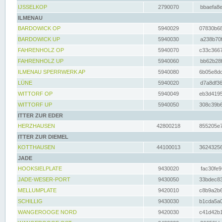
IJSSELKOP
2790070
bbaefa8e
ILMENAU
BARDOWICK OP
5940029
07830b68
BARDOWICK UP
5940030
a238b70f
FAHRENHOLZ OP
5940070
c33c3667
FAHRENHOLZ UP
5940060
bb62b28f
ILMENAU SPERRWERK AP
5940080
6b05e8dc
LÜNE
5940020
d7a8df36
WITTORF OP
5940049
eb3d4195
WITTORF UP
5940050
308c39b6
ITTER ZUR EDER
HERZHAUSEN
42800218
855205e7
ITTER ZUR DIEMEL
KOTTHAUSEN
44100013
36243256
JADE
HOOKSIELPLATE
9430020
fac30fe9
JADE-WESER-PORT
9430050
33bdec83
MELLUMPLATE
9420010
c8b9a2b6
SCHILLIG
9430030
b1cda5a0
WANGEROOGE NORD
9420030
c41d42b1