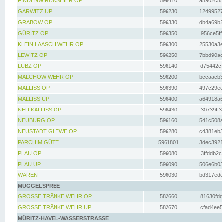
FINDENWIRUNSHIER OP
596410
a5902c55
GARWITZ UP
596230
12499527
GRABOW OP
596330
db4a69b2
GÜRITZ OP
596350
956ce5ff
KLEIN LAASCH WEHR OP
596300
25530a3e
LEWITZ OP
596250
7bbd90ad
LÜBZ OP
596140
d75442cf
MALCHOW WEHR OP
596200
bccaacb3
MALLISS OP
596390
497c29ee
MALLISS UP
596400
a64918a6
NEU KALLISS OP
596430
30739ff3
NEUBURG OP
596160
541c508a
NEUSTADT GLEWE OP
596280
c4381eb3
PARCHIM GÜTE
5961801
3dec3921
PLAU OP
596080
3ffddb2c
PLAU UP
596090
506e6b03
WAREN
596030
bd317edd
MÜGGELSPREE
GROSSE TRÄNKE WEHR OP
582660
81630fdd
GROSSE TRÄNKE WEHR UP
582670
cfad4ee5
MÜRITZ-HAVEL-WASSERSTRASSE