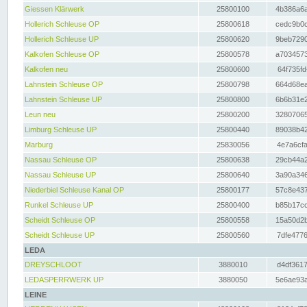
Giessen Klärwerk
25800100
4b386a6a
Hollerich Schleuse OP
25800618
cedc9b0c
Hollerich Schleuse UP
25800620
9beb7290
Kalkofen Schleuse OP
25800578
a7034573
Kalkofen neu
25800600
64f735fd
Lahnstein Schleuse OP
25800798
664d68ea
Lahnstein Schleuse UP
25800800
6b6b31e2
Leun neu
25800200
32807065
Limburg Schleuse UP
25800440
89038b42
Marburg
25830056
4e7a6cfa
Nassau Schleuse OP
25800638
29cb44a2
Nassau Schleuse UP
25800640
3a90a346
Niederbiel Schleuse Kanal OP
25800177
57c8e437
Runkel Schleuse UP
25800400
b85b17cc
Scheidt Schleuse OP
25800558
15a50d2b
Scheidt Schleuse UP
25800560
7dfe4776
LEDA
DREYSCHLOOT
3880010
d4df3617
LEDASPERRWERK UP
3880050
5e6ae93a
LEINE