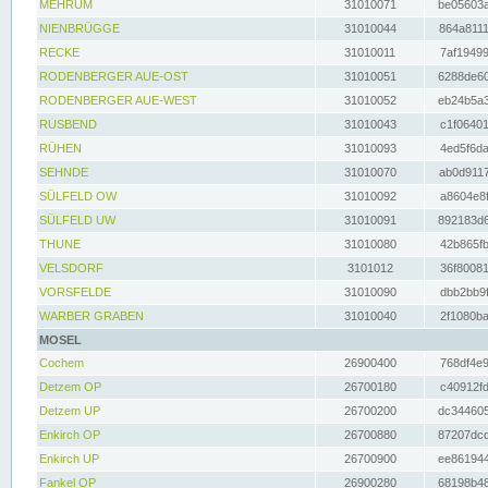
MEHRUM
31010071
be05603a
NIENBRÜGGE
31010044
864a8111
RECKE
31010011
7af19499
RODENBERGER AUE-OST
31010051
6288de60
RODENBERGER AUE-WEST
31010052
eb24b5a3
RUSBEND
31010043
c1f06401
RÜHEN
31010093
4ed5f6da
SEHNDE
31010070
ab0d9117
SÜLFELD OW
31010092
a8604e8f
SÜLFELD UW
31010091
892183d6
THUNE
31010080
42b865fb
VELSDORF
3101012
36f80081
VORSFELDE
31010090
dbb2bb9f
WARBER GRABEN
31010040
2f1080ba
MOSEL
Cochem
26900400
768df4e9
Detzem OP
26700180
c40912fd
Detzem UP
26700200
dc344605
Enkirch OP
26700880
87207dcd
Enkirch UP
26700900
ee861944
Fankel OP
26900280
68198b48