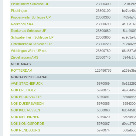
Pleidelsheim Schleuse UP
23800400
6e183f4b
Plochingen
23800100
be7ce40e
Poppenweiler Schleuse UP
23800300
f4854a4c
Rockenau SKA
23800690
4c00a166
Rockenau Schleuse UP
23800680
5ab4f00f
Schwabenheim Schleuse UP
23800800
ec9d3a4d
Untertürkheim Schleuse UP
23800220
a5ca02fb
Wieblingen Wehr UP neu
23800780
66d887a6
Ziegelhausen AMS
23800745
3944c1fd
NEUE MAAS
ROTTERDAM
123456786
a269e3be
NORD-OSTSEE-KANAL
AWK STROHBRÜCK
5970069
0e192297
NOK BREIHOLZ
5970075
4a904d59
NOK BRUNSBÜTTEL
5970091
85fc0dac
NOK DÜKERSWISCH
5970085
3954300d
NOK KIEL AUSSEN
5650068
6dc44585
NOK KIEL BINNEN
5979020
8af24d6a
NOK KÖNIGSFÖRDE
5970067
d0ec2790
NOK RENDSBURG
5970074
8c8afb56