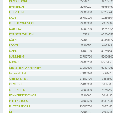
DÜSSELDORF
2750010
8f7e5f92
EMMERICH
2790020
9598e4cb
IFFEZHEIM
23500600
b02be240
KAUB
25700100
1d26e504
KEHL-KRONENHOF
23300900
23af9b02
KOBLENZ
25900700
4c7d796a
KONSTANZ-RHEIN
3329
e020e651
KÖLN
2730010
a6ee8177
LOBITH
2790050
efe13a3d
MAINZ
25100100
a37a9aa3
MANNHEIM
23700700
57090802
MAXAU
23700200
b6c6d5c8
NIERSTEIN-OPPENHEIM
23900600
d28e7ed1
Neuwied Stadt
27100370
dc407f1e
OBERWINTER
27100700
b45359df
OESTRICH
25100300
665be0fe
OTTENHEIM
23300800
787e5d63
PANNERDENSE KOP
2790060
3046493f
PHILIPPSBURG
23700500
88e972e1
PLITTERSDORF
23500700
6b774802
REES
2790010
2f025389