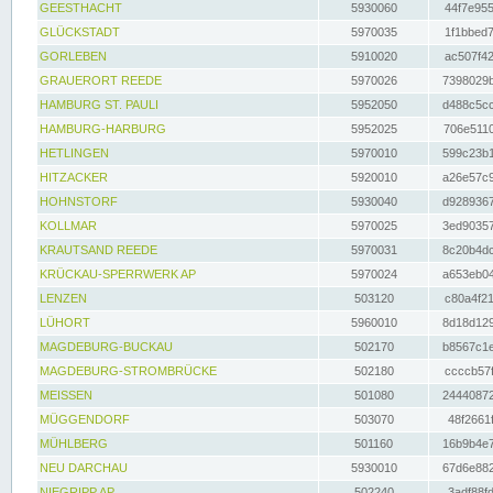
GEESTHACHT
5930060
44f7e955
GLÜCKSTADT
5970035
1f1bbed7
GORLEBEN
5910020
ac507f42
GRAUERORT REEDE
5970026
7398029b
HAMBURG ST. PAULI
5952050
d488c5cc
HAMBURG-HARBURG
5952025
706e5110
HETLINGEN
5970010
599c23b1
HITZACKER
5920010
a26e57c9
HOHNSTORF
5930040
d9289367
KOLLMAR
5970025
3ed90357
KRAUTSAND REEDE
5970031
8c20b4dc
KRÜCKAU-SPERRWERK AP
5970024
a653eb04
LENZEN
503120
c80a4f21
LÜHORT
5960010
8d18d129
MAGDEBURG-BUCKAU
502170
b8567c1e
MAGDEBURG-STROMBRÜCKE
502180
ccccb57f
MEISSEN
501080
24440872
MÜGGENDORF
503070
48f2661f
MÜHLBERG
501160
16b9b4e7
NEU DARCHAU
5930010
67d6e882
NIEGRIPP AP
502240
3adf88fd