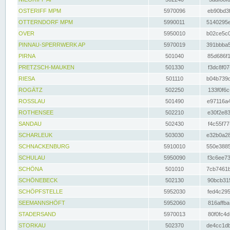
OSTERIFF MPM
5970096
eb90bd3f
OTTERNDORF MPM
5990011
5140295e
OVER
5950010
b02ce5c0
PINNAU-SPERRWERK AP
5970019
391bbba5
PIRNA
501040
85d686f1
PRETZSCH-MAUKEN
501330
f3dc8f07
RIESA
501110
b04b739d
ROGÄTZ
502250
133f0f6c
ROSSLAU
501490
e97116a4
ROTHENSEE
502210
e30f2e83
SANDAU
502430
f4c55f77
SCHARLEUK
503030
e32b0a28
SCHNACKENBURG
5910010
550e3885
SCHULAU
5950090
f3c6ee73
SCHÖNA
501010
7cb7461b
SCHÖNEBECK
502130
90bcb315
SCHÖPFSTELLE
5952030
fed4c295
SEEMANNSHÖFT
5952060
816affba
STADERSAND
5970013
80f0fc4d
STORKAU
502370
de4cc1db