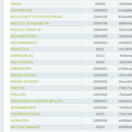
GREIN
420091
f3bf0b0b
HOFKIRCHEN
10088003
616dd98e
INGOLSTADT LUITPOLDSTRASSE
10046105
824a046b
KACHLET SCHLEUSE UP
10090708
0fd56e0a
KACHLET WEHR UP
10090408
560cf185
KELHEIM DONAU
10053009
296fc6d4
KELHEIMWINZER
10054500
c9409937
KIENSTOCK
42011
56178f74
KORNEUBURG
42013
ff44be4a
MAUTHAUSEN
42009
6b002fef
OBERNDORF
10056302
e476bcad
PASSAU DONAU
10091008
9f12c405
PASSAU ILZSTADT
10092000
33ceb441
PFATTER
10068006
f768173a
PFELLING
10078000
7fe63a95
REGENSBURG EISERNE BRÜCKE
10061007
eebd633a
SCHWABELWEIS
10062000
7644f1d7
THEBNERSTRASSL
42015
f7b5c3d3
VILSHOFEN
10089006
e6d68ab7
WILDUNGSMAUER
42014
35846b8b