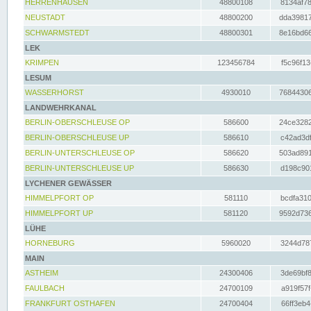
HERRENHAUSEN
48800108
8134af78
NEUSTADT
48800200
dda39817
SCHWARMSTEDT
48800301
8e16bd66
LEK
KRIMPEN
123456784
f5c96f13
LESUM
WASSERHORST
4930010
76844306
LANDWEHRKANAL
BERLIN-OBERSCHLEUSE OP
586600
24ce3282
BERLIN-OBERSCHLEUSE UP
586610
c42ad3df
BERLIN-UNTERSCHLEUSE OP
586620
503ad891
BERLIN-UNTERSCHLEUSE UP
586630
d198c901
LYCHENER GEWÄSSER
HIMMELPFORT OP
581110
bcdfa310
HIMMELPFORT UP
581120
9592d736
LÜHE
HORNEBURG
5960020
3244d787
MAIN
ASTHEIM
24300406
3de69bf8
FAULBACH
24700109
a919f57f
FRANKFURT OSTHAFEN
24700404
66ff3eb4