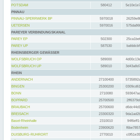
POTSDAM
580412
5e10e1e7
PINNAU
PINNAU-SPERRWERK BP
5970018
26259e8f
UETERSEN
5970016
575da86f
PAREYER VERBINDUNGSKANAL
PAREY EP
502300
25ca1bef
PAREY UP
587530
bafddcbf
RHEINSBERGER GEWÄSSER
WOLFSBRUCH OP
589000
4d00c13e
WOLFSBRUCH UP
589010
3d43a8d7
RHEIN
ANDERNACH
27100400
5735892a
BINGEN
25300200
0309cd61
BONN
2710080
593647aa
BOPPARD
25700500
2ff6379d
BRAUBACH
25700600
d6dc44d1
BREISACH
23300320
9da1ad2b
Basel-Rheinhalle
2310010
94f6eff1
Bodenheim
23900620
f6be7857
DUISBURG-RUHRORT
2770010
c0f51e35