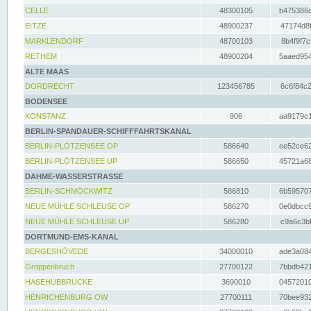
CELLE
48300105
b475386c
EITZE
48900237
47174d8f
MARKLENDORF
48700103
8b4f9f7c
RETHEM
48900204
5aaed954
ALTE MAAS
DORDRECHT
123456785
6c6f84c2
BODENSEE
KONSTANZ
906
aa9179c1
BERLIN-SPANDAUER-SCHIFFFAHRTSKANAL
BERLIN-PLÖTZENSEE OP
586640
ee52ce62
BERLIN-PLÖTZENSEE UP
586650
45721a68
DAHME-WASSERSTRASSE
BERLIN-SCHMÖCKWITZ
586810
6b595707
NEUE MÜHLE SCHLEUSE OP
586270
0e0dbcc9
NEUE MÜHLE SCHLEUSE UP
586280
c9a6c3bf
DORTMUND-EMS-KANAL
BERGESHÖVEDE
34000010
ade3a084
Groppenbruch
27700122
7bbdb421
HASEHUBBRÜCKE
3690010
04572010
HENRICHENBURG OW
27700111
70bee932