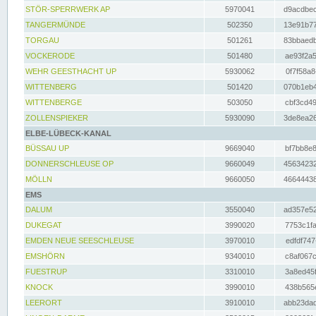
STÖR-SPERRWERK AP
5970041
d9acdbec
TANGERMÜNDE
502350
13e91b77
TORGAU
501261
83bbaedb
VOCKERODE
501480
ae93f2a5
WEHR GEESTHACHT UP
5930062
0f7f58a8
WITTENBERG
501420
070b1eb4
WITTENBERGE
503050
cbf3cd49
ZOLLENSPIEKER
5930090
3de8ea26
ELBE-LÜBECK-KANAL
BÜSSAU UP
9669040
bf7bb8e8
DONNERSCHLEUSE OP
9660049
45634232
MÖLLN
9660050
46644438
EMS
DALUM
3550040
ad357e52
DUKEGAT
3990020
7753c1fa
EMDEN NEUE SEESCHLEUSE
3970010
edfdf747
EMSHÖRN
9340010
c8af067c
FUESTRUP
3310010
3a8ed45f
KNOCK
3990010
438b565e
LEERORT
3910010
abb23dad