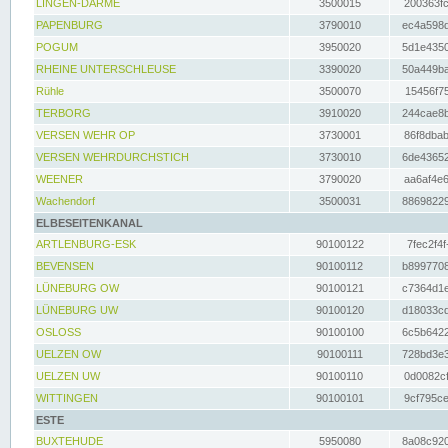
LINGEN-DARME
3500015
200363fc
PAPENBURG
3790010
ec4a598d
POGUM
3950020
5d1e4350
RHEINE UNTERSCHLEUSE
3390020
50a449ba
Rühle
3500070
15456f75
TERBORG
3910020
244cae8b
VERSEN WEHR OP
3730001
86f8dbab
VERSEN WEHRDURCHSTICH
3730010
6de43652
WEENER
3790020
aa6af4e6
Wachendorf
3500031
88698229
ELBESEITENKANAL
ARTLENBURG-ESK
90100122
7fec2f4f
BEVENSEN
90100112
b8997708
LÜNEBURG OW
90100121
c7364d1e
LÜNEBURG UW
90100120
d18033cd
OSLOSS
90100100
6c5b6422
UELZEN OW
90100111
728bd3e3
UELZEN UW
90100110
0d0082cf
WITTINGEN
90100101
9cf795ce
ESTE
BUXTEHUDE
5950080
8a08c920