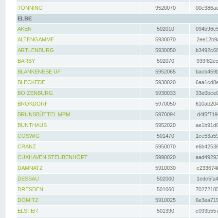
TÖNNING
9520070
00e386ac
ELBE
AKEN
502010
094b96e5
ALTENGAMME
5930070
2ee12b9a
ARTLENBURG
5930050
b3492c68
BARBY
502070
939f82ec
BLANKENESE UF
5952065
bacb459b
BLECKEDE
5930020
6aa1cd8e
BOIZENBURG
5930033
33e0bce0
BROKDORF
5970050
610ab204
BRUNSBÜTTEL MPM
5970094
d4f5f719
BUNTHAUS
5952020
ae1b91d0
COSWIG
501470
1ce53a59
CRANZ
5950070
e6b42536
CUXHAVEN STEUBENHÖFT
5990020
aad49293
DAMNATZ
5910030
c233674f
DESSAU
502000
1edc5fa4
DRESDEN
501060
70272185
DÖMITZ
5910025
6e3ea719
ELSTER
501390
c093b557