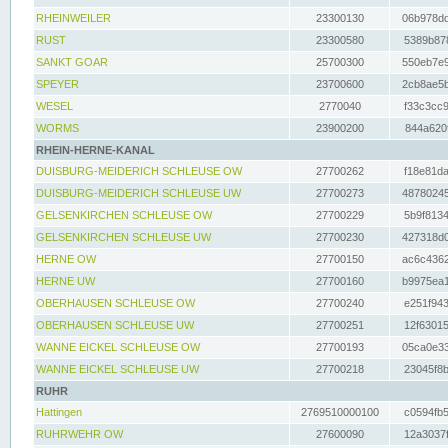
RHEINWEILER
23300130
06b978dd
RUST
23300580
5389b878
SANKT GOAR
25700300
550eb7e9
SPEYER
23700600
2cb8ae5b
WESEL
2770040
f33c3cc9
WORMS
23900200
844a620f
RHEIN-HERNE-KANAL
DUISBURG-MEIDERICH SCHLEUSE OW
27700262
f18e81da
DUISBURG-MEIDERICH SCHLEUSE UW
27700273
48780245
GELSENKIRCHEN SCHLEUSE OW
27700229
5b9f8134
GELSENKIRCHEN SCHLEUSE UW
27700230
427318d0
HERNE OW
27700150
ac6c4362
HERNE UW
27700160
b9975ea1
OBERHAUSEN SCHLEUSE OW
27700240
e251f943
OBERHAUSEN SCHLEUSE UW
27700251
12f63015
WANNE EICKEL SCHLEUSE OW
27700193
05ca0e33
WANNE EICKEL SCHLEUSE UW
27700218
23045f8b
RUHR
Hattingen
2769510000100
c0594fb5
RUHRWEHR OW
27600090
12a3037f