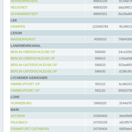
HERRENHAUSEN
48800108
8134af78
NEUSTADT
48800200
dda39817
SCHWARMSTEDT
48800301
8e16bd66
LEK
KRIMPEN
123456784
f5c96f13
LESUM
WASSERHORST
4930010
76844306
LANDWEHRKANAL
BERLIN-OBERSCHLEUSE OP
586600
24ce3282
BERLIN-OBERSCHLEUSE UP
586610
c42ad3df
BERLIN-UNTERSCHLEUSE OP
586620
503ad891
BERLIN-UNTERSCHLEUSE UP
586630
d198c901
LYCHENER GEWÄSSER
HIMMELPFORT OP
581110
bcdfa310
HIMMELPFORT UP
581120
9592d736
LÜHE
HORNEBURG
5960020
3244d787
MAIN
ASTHEIM
24300406
3de69bf8
FAULBACH
24700109
a919f57f
FRANKFURT OSTHAFEN
24700404
66ff3eb4