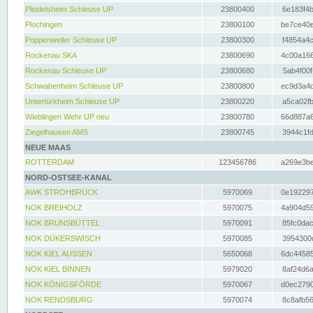
Pleidelsheim Schleuse UP
23800400
6e183f4b
Plochingen
23800100
be7ce40e
Poppenweiler Schleuse UP
23800300
f4854a4c
Rockenau SKA
23800690
4c00a166
Rockenau Schleuse UP
23800680
5ab4f00f
Schwabenheim Schleuse UP
23800800
ec9d3a4d
Untertürkheim Schleuse UP
23800220
a5ca02fb
Wieblingen Wehr UP neu
23800780
66d887a6
Ziegelhausen AMS
23800745
3944c1fd
NEUE MAAS
ROTTERDAM
123456786
a269e3be
NORD-OSTSEE-KANAL
AWK STROHBRÜCK
5970069
0e192297
NOK BREIHOLZ
5970075
4a904d59
NOK BRUNSBÜTTEL
5970091
85fc0dac
NOK DÜKERSWISCH
5970085
3954300d
NOK KIEL AUSSEN
5650068
6dc44585
NOK KIEL BINNEN
5979020
8af24d6a
NOK KÖNIGSFÖRDE
5970067
d0ec2790
NOK RENDSBURG
5970074
8c8afb56