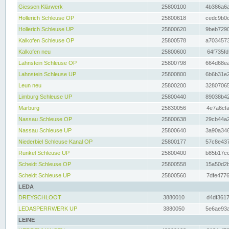
Giessen Klärwerk
25800100
4b386a6a
Hollerich Schleuse OP
25800618
cedc9b0c
Hollerich Schleuse UP
25800620
9beb7290
Kalkofen Schleuse OP
25800578
a7034573
Kalkofen neu
25800600
64f735fd
Lahnstein Schleuse OP
25800798
664d68ea
Lahnstein Schleuse UP
25800800
6b6b31e2
Leun neu
25800200
32807065
Limburg Schleuse UP
25800440
89038b42
Marburg
25830056
4e7a6cfa
Nassau Schleuse OP
25800638
29cb44a2
Nassau Schleuse UP
25800640
3a90a346
Niederbiel Schleuse Kanal OP
25800177
57c8e437
Runkel Schleuse UP
25800400
b85b17cc
Scheidt Schleuse OP
25800558
15a50d2b
Scheidt Schleuse UP
25800560
7dfe4776
LEDA
DREYSCHLOOT
3880010
d4df3617
LEDASPERRWERK UP
3880050
5e6ae93a
LEINE