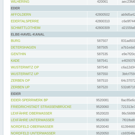
WILHERING
420061
aec23fd6
EDER
AFFOLDERN
42800502
ab9d5a42
EDERTALSPERRE
42800310
c6e9f744
SCHMITTLOTHEIM
42800309
d2155fa6
ELBE-HAVEL-KANAL
BURG
587507
831ad501
DETERSHAGEN
587505
a7b1eda9
GENTHIN
587535
e9e7f20c
KADE
587541
e4f29379
WUSTERWITZ OP
587540
c6a12d34
WUSTERWITZ UP
587550
3bfcf759
ZERBEN OP
587510
64c37072
ZERBEN UP
587520
532d8718
EIDER
EIDER-SPERRWERK BP
9520081
8ac85e6c
FRIEDRICHSTADT STRASSENBRÜCKE
9520060
721313e7
LEXFÄHRE OBERWASSER
9520020
86c5688f
LEXFÄHRE UNTERWASSER
9520030
7f01fbd8
NORDFELD OBERWASSER
9520040
61394669
NORDFELD UNTERWASSER
9520050
cb93548e