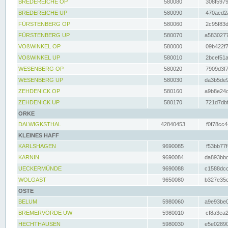
BREDEREICHE OP
580080
308f5979
BREDEREICHE UP
580090
470acd2a
FÜRSTENBERG OP
580060
2c95f83d
FÜRSTENBERG UP
580070
a5830277
VOßWINKEL OP
580000
09b422f7
VOßWINKEL UP
580010
2bcef51a
WESENBERG OP
580020
7909d3f7
WESENBERG UP
580030
da3b5de9
ZEHDENICK OP
580160
a9b8e24c
ZEHDENICK UP
580170
721d7dbf
ORKE
DALWIGKSTHAL
42840453
f0f78cc4
KLEINES HAFF
KARLSHAGEN
9690085
f53bb77f
KARNIN
9690084
da893bbd
UECKERMÜNDE
9690088
c1588dcc
WOLGAST
9650080
b327e35c
OSTE
BELUM
5980060
a9e93be0
BREMERVÖRDE UW
5980010
cf8a3ea2
HECHTHAUSEN
5980030
e5e02890