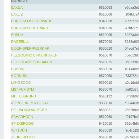
NORDSEE
BAKE A
9510063
e8daa3e2
BAKE Z
9510066
104fdc24
BORKUM FISCHERBALJE
9340020
8727ebfd
BORKUM SÜDSTRAND
9340030
478f21e9
BÜSUM
9510095
5287a3e1
DAGEBÜLL
9570040
6233e901
EIDER-SPERRWERK AP
9530010
04acd7e5
HELGOLAND BINNENHAFEN
9510070
c0ec139b
HELGOLAND SÜDHAFEN
9510075
0d8233b8
HUSUM
9530020
e114aeec
HÖRNUM
9570050
733755fd
LANGEOOG
9390010
a0c1dcb6
LIST AUF SYLT
9570070
5e92d73f
MITTELGRUND
9510132
3ff99b92
NORDERNEY RIFFGAT
9360010
c0244c0e
PELLWORM ANLEGER
9550021
2852b9ab
SCHARHÖRN
9510060
f0197bcf
SPIEKEROOG
9410010
662c4b5e
WITTDÜN
9570010
9c4c11f2
ZEHNERLOCH
9510010
e574d0af