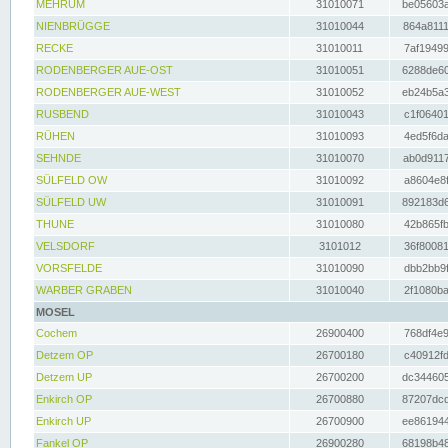
MEHRUM
31010071
be05603a
NIENBRÜGGE
31010044
864a8111
RECKE
31010011
7af19499
RODENBERGER AUE-OST
31010051
6288de60
RODENBERGER AUE-WEST
31010052
eb24b5a3
RUSBEND
31010043
c1f06401
RÜHEN
31010093
4ed5f6da
SEHNDE
31010070
ab0d9117
SÜLFELD OW
31010092
a8604e8f
SÜLFELD UW
31010091
892183d6
THUNE
31010080
42b865fb
VELSDORF
3101012
36f80081
VORSFELDE
31010090
dbb2bb9f
WARBER GRABEN
31010040
2f1080ba
MOSEL
Cochem
26900400
768df4e9
Detzem OP
26700180
c40912fd
Detzem UP
26700200
dc344605
Enkirch OP
26700880
87207dcd
Enkirch UP
26700900
ee861944
Fankel OP
26900280
68198b48