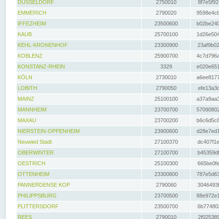
DÜSSELDORF
2750010
8f7e5f92
EMMERICH
2790020
9598e4cb
IFFEZHEIM
23500600
b02be240
KAUB
25700100
1d26e504
KEHL-KRONENHOF
23300900
23af9b02
KOBLENZ
25900700
4c7d796a
KONSTANZ-RHEIN
3329
e020e651
KÖLN
2730010
a6ee8177
LOBITH
2790050
efe13a3d
MAINZ
25100100
a37a9aa3
MANNHEIM
23700700
57090802
MAXAU
23700200
b6c6d5c8
NIERSTEIN-OPPENHEIM
23900600
d28e7ed1
Neuwied Stadt
27100370
dc407f1e
OBERWINTER
27100700
b45359df
OESTRICH
25100300
665be0fe
OTTENHEIM
23300800
787e5d63
PANNERDENSE KOP
2790060
3046493f
PHILIPPSBURG
23700500
88e972e1
PLITTERSDORF
23500700
6b774802
REES
2790010
2f025389