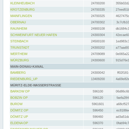
KLEINHEUBACH
24700200
355b02d2
KROTZENBURG
24700335
27eed51b
MAINFLINGEN
24700325
4627475d
OBERNAU
24700302
3c7cfb10
RAUNHEIM
24900108
db1684c1
SCHWEINFURT NEUER HAFEN
24300304
42ecae60
STEINBACH
24500100
1ed983c3
TRUNSTADT
24300202
a77aad00
WERTHEIM
24709089
0e065a22
WÜRZBURG
24300600
915d76e1
MAIN-DONAU-KANAL
BAMBERG
24300042
ff02f181
RIEDENBURG_UP
13409200
4a69e82e
MÜRITZ-ELDE-WASSERSTRASSE
BARKOW OP
596100
06d86c6b
BOBZIN OP
596120
faefa284
BUROW
5961601
a68cf527
DÖMITZ OP
596450
ec8188ee
DÖMITZ UP
596460
ad3a51da
ELDENA OP
596370
0fab94c7