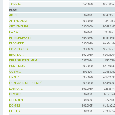
TÖNNING
9520070
00e386ac
ELBE
AKEN
502010
094b96e5
ALTENGAMME
5930070
2ee12b9a
ARTLENBURG
5930050
b3492c68
BARBY
502070
939f82ec
BLANKENESE UF
5952065
bacb459b
BLECKEDE
5930020
6aa1cd8e
BOIZENBURG
5930033
33e0bce0
BROKDORF
5970050
610ab204
BRUNSBÜTTEL MPM
5970094
d4f5f719
BUNTHAUS
5952020
ae1b91d0
COSWIG
501470
1ce53a59
CRANZ
5950070
e6b42536
CUXHAVEN STEUBENHÖFT
5990020
aad49293
DAMNATZ
5910030
c233674f
DESSAU
502000
1edc5fa4
DRESDEN
501060
70272185
DÖMITZ
5910025
6e3ea719
ELSTER
501390
c093b557