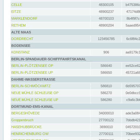
CELLE
48300105
b475386c
EITZE
48900237
47174d8f
MARKLENDORF
48700103
8b4f9f7c
RETHEM
48900204
5aaed954
ALTE MAAS
DORDRECHT
123456785
6c6f84c2
BODENSEE
KONSTANZ
906
aa9179c1
BERLIN-SPANDAUER-SCHIFFFAHRTSKANAL
BERLIN-PLÖTZENSEE OP
586640
ee52ce62
BERLIN-PLÖTZENSEE UP
586650
45721a68
DAHME-WASSERSTRASSE
BERLIN-SCHMÖCKWITZ
586810
6b595707
NEUE MÜHLE SCHLEUSE OP
586270
0e0dbcc9
NEUE MÜHLE SCHLEUSE UP
586280
c9a6c3bf
DORTMUND-EMS-KANAL
BERGESHÖVEDE
34000010
ade3a084
Groppenbruch
27700122
7bbdb421
HASEHUBBRÜCKE
3690010
04572010
HENRICHENBURG OW
27700111
70bee932