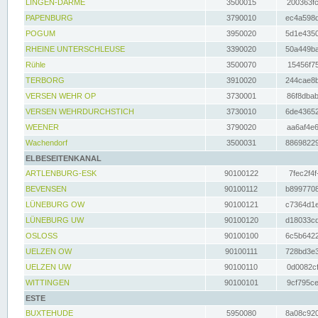
LINGEN-DARME
3500015
200363fc
PAPENBURG
3790010
ec4a598d
POGUM
3950020
5d1e4350
RHEINE UNTERSCHLEUSE
3390020
50a449ba
Rühle
3500070
15456f75
TERBORG
3910020
244cae8b
VERSEN WEHR OP
3730001
86f8dbab
VERSEN WEHRDURCHSTICH
3730010
6de43652
WEENER
3790020
aa6af4e6
Wachendorf
3500031
88698229
ELBESEITENKANAL
ARTLENBURG-ESK
90100122
7fec2f4f
BEVENSEN
90100112
b8997708
LÜNEBURG OW
90100121
c7364d1e
LÜNEBURG UW
90100120
d18033cd
OSLOSS
90100100
6c5b6422
UELZEN OW
90100111
728bd3e3
UELZEN UW
90100110
0d0082cf
WITTINGEN
90100101
9cf795ce
ESTE
BUXTEHUDE
5950080
8a08c920