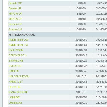
Diemitz OP
581020
d6426c42
Diemitz UP
581030
6b3b55e2
MIROW OP
581000
ab13c115
MIROW UP
581010
19cc3b9a
Strasen OP
581060
117877ec
Strasen UP
581070
2cc40997
MITTELLANDKANAL
ANDERTEN OW
31010061
bc20d819
ANDERTEN UW
31010060
dd41a7d6
BAD ESSEN
31010030
6760b547
BERENBUSCH
31010042
d2c8f60e
BRAMSCHE
31010020
bec8a6a5
BROXTEN
31010032
1125a391
HAHLEN
31010041
ac970eb0
HALDENSLEBEN
3101013
90d92801
HANN. LIST
31010062
27dfd137
HÖRSTEL
31010010
6c7c180f
KANALBRÜCKE
3101018
32b997c2
LOHNDE
31010050
516c4814
LÜBBECKE
31010031
c2aa9164