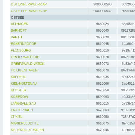
OSTE-SPERRWERK AP
9000000590
8c3295dc
OSTE-SPERRWERK BP
9000000532
7cb4566b
OSTSEE
ALTHAGEN
9650024
b8d05bf9
BARHÖFT
9650040
09227288
BARTH
9650030
00c33ed9
ECKERNFÖRDE
9610045
1faa9b2c
FLENSBURG
9610010
9e19c411
GREIFSWALD OIE
9690078
087b6386
GREIFSWALD-WIECK
9650073
6b53ef42
HEILIGENHAFEN
9610070
06219dd9
KAPPELN
9610035
b09f2243
KIEL-HOLTENAU
9610066
3ad4013f
KLOSTER
9670050
905e7328
KOSEROW
9690093
c0f33a36
LANGBALLIGAU
9610015
5a33bf14
LAUTERBACH
9670063
91922b9b
LT KIEL
9610050
736437d7
MARIENLEUCHTE
9610075
8effc15d
NEUENDORF HAFEN
9670046
492f85b8