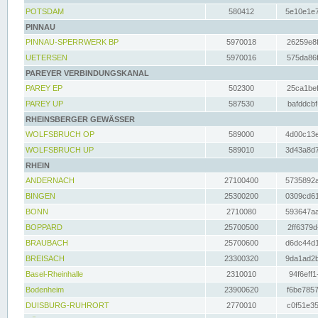
POTSDAM
580412
5e10e1e7
PINNAU
PINNAU-SPERRWERK BP
5970018
26259e8f
UETERSEN
5970016
575da86f
PAREYER VERBINDUNGSKANAL
PAREY EP
502300
25ca1bef
PAREY UP
587530
bafddcbf
RHEINSBERGER GEWÄSSER
WOLFSBRUCH OP
589000
4d00c13e
WOLFSBRUCH UP
589010
3d43a8d7
RHEIN
ANDERNACH
27100400
5735892a
BINGEN
25300200
0309cd61
BONN
2710080
593647aa
BOPPARD
25700500
2ff6379d
BRAUBACH
25700600
d6dc44d1
BREISACH
23300320
9da1ad2b
Basel-Rheinhalle
2310010
94f6eff1
Bodenheim
23900620
f6be7857
DUISBURG-RUHRORT
2770010
c0f51e35