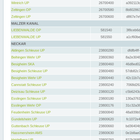
Wintrich UP
26700400
a392113c
Zeltingen OP
26700580
8b802863
Zeltingen UP
26700600
d867e7e9
MALZER KANAL
LIEBENWALDE OP
581540
3f8ceb6d
LIEBENWALDE UP
581550
a1cf60be
NECKAR
Aldingen Schleuse UP
23800280
dfdfb4ff
Beihingen Wehr UP
23800360
8a2e3048
Besigheim SKA
23800460
46d8ed02
Besigheim Schleuse UP
23800480
57db82c7
Besigheim Wehr UP
23800440
42c11b7a
Cannstatt Schleuse UP
23800240
7068d262
Deizisau Schleuse UP
23800120
c5b6243d
Esslingen Schleuse UP
23800180
130a3761
Esslingen Wehr OP
23800176
31c32a38
Feudenheim Schleuse UP
23800840
48a939b9
Gundelsheim UP
23800620
fc1072e4
Guttenbach Schleuse UP
23800660
bd36404b
Hassmersheim AMS
23800630
0e1b8ae0
Heidelberg UP
23800760
827b2685