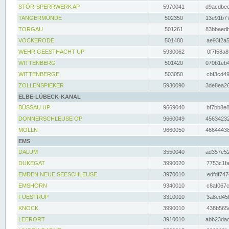
STÖR-SPERRWERK AP
5970041
d9acdbec
TANGERMÜNDE
502350
13e91b77
TORGAU
501261
83bbaedb
VOCKERODE
501480
ae93f2a5
WEHR GEESTHACHT UP
5930062
0f7f58a8
WITTENBERG
501420
070b1eb4
WITTENBERGE
503050
cbf3cd49
ZOLLENSPIEKER
5930090
3de8ea26
ELBE-LÜBECK-KANAL
BÜSSAU UP
9669040
bf7bb8e8
DONNERSCHLEUSE OP
9660049
45634232
MÖLLN
9660050
46644438
EMS
DALUM
3550040
ad357e52
DUKEGAT
3990020
7753c1fa
EMDEN NEUE SEESCHLEUSE
3970010
edfdf747
EMSHÖRN
9340010
c8af067c
FUESTRUP
3310010
3a8ed45f
KNOCK
3990010
438b565e
LEERORT
3910010
abb23dad