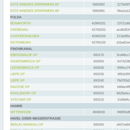
ESTE INNERES SPERRWERK AP
5950082
227b83f7
ESTE INNERES SPERRWERK BP
5950081
5fea1a12
FULDA
BONAFORTH
42900201
23721dfd
GREBENAU
42700202
acd63934
GUNTERSHAUSEN
42900100
213a585d
ROTENBURG
42700100
d1ba62a4
FINOWKANAL
EBERSWALDE OP
693170
3cd46cc7
GRAFENBRÜCK OP
693050
547422fb
LEESENBRÜCK OP
693030
f099ce74
LIEPE OP
693230
6f81b35f
LIEPE UP
693240
79d783d3
RAGÖSE OP
693190
b6bbe4f8
RUHLSDORF OP
693010
6629a4ca
STECHER OP
693210
516fbf8c
HAMME
RITTERHUDE
4940030
f49855d8
HAVEL-ODER-WASSERSTRASSE
BERLIN-SPANDAU OP
580300
e607a4b6