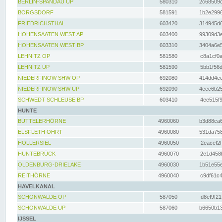
BERLIN-SPANDAU UP
580310
2c68509c
BORGSDORF
581591
1b2e2996
FRIEDRICHSTHAL
603420
314945d6
HOHENSAATEN WEST AP
603400
99309d3e
HOHENSAATEN WEST BP
603310
3404a6e5
LEHNITZ OP
581580
c8a1cf0a
LEHNITZ UP
581590
5bb1f56d
NIEDERFINOW SHW OP
692080
414dd4ee
NIEDERFINOW SHW UP
692090
4eec6b25
SCHWEDT SCHLEUSE BP
603410
4ee515f9
HUNTE
BUTTELERHÖRNE
4960060
b3d88ca6
ELSFLETH OHRT
4960080
531da758
HOLLERSIEL
4960050
2eacef2f
HUNTEBRÜCK
4960070
2e1d458b
OLDENBURG-DRIELAKE
4960030
1b51e55e
REITHÖRNE
4960040
c9df61c4
HAVELKANAL
SCHÖNWALDE OP
587050
d8ef9f21
SCHÖNWALDE UP
587060
b6650b13
IJSSEL