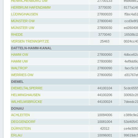
HENRICHENBURG UW
27700133
e6b68bc2
HERBRUM HAFENDAMM
3770030
8177a148
LÜDINGHAUSEN
27800020
f5bc4a51
MÜNSTER OW
27800040
ccd3e8f1
MÜNSTER UW
27800030
ed260406
RHEDE
3770040
16508b11
VERSEN TRENNSPITZE
25463
0024cc40
DATTELN-HAMM-KANAL
HAMM OW
27800060
4dbce62d
HAMM UW
27800080
4ef9dd9c
WALTROP
27800090
facc5c16
WERRIES OW
27800050
d31767ef
DIEMEL
DIEMELTALSPERRE
44100104
5cdc6555
HELMINGHAUSEN
44100206
33092c28
WILHELMSBRÜCKE
44100024
7deedc21
DONAU
ACHLEITEN
10094006
c389c9e2
DEGGENDORF
10081004
53d40547
DÜRNSTEIN
42012
ce4e3050
ERLAU
10096001
99619dc5