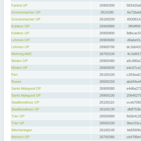
Fankel UP
26900300
583420a8
Grevenmacher OP
2610180
6e72bebf
Grevenmacher UP
26100200
69308142
Koblenz OP
26900880
3f64ff08
Koblenz UP
26900900
9dbcac54
Lehmen OP
26900680
d0abe01a
Lehmen UP
26900700
dc1bb420
Mehring AMS
26700100
4c1b6f17
Müden OP
26900480
a5c880a3
Müden UP
26900500
edc67ca3
Perl
26100100
c263ea53
Ruwer
26500150
abd34ee6
Sankt Aldegund OP
26900080
e4d6a271
Sankt Aldegund UP
26900100
20640279
Stadtbredimus OP
26100110
cceb7060
Stadtbredimus UP
26100130
dfdf753b
Trier OP
26500080
9d2b4126
Trier UP
26500100
3bec53ca
Wincheringen
26100140
bb5560fc
Wintrich OP
26700380
cb4789e4