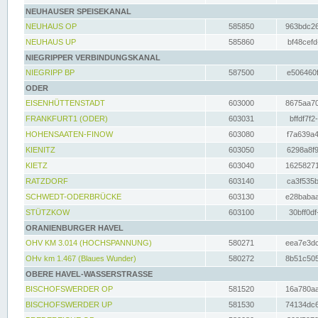
NEUHAUSER SPEISEKANAL
NEUHAUS OP
585850
963bdc26
NEUHAUS UP
585860
bf48cefd
NIEGRIPPER VERBINDUNGSKANAL
NIEGRIPP BP
587500
e506460f
ODER
EISENHÜTTENSTADT
603000
8675aa70
FRANKFURT1 (ODER)
603031
bffdf7f2
HOHENSAATEN-FINOW
603080
f7a639a4
KIENITZ
603050
6298a8f9
KIETZ
603040
16258271
RATZDORF
603140
ca3f535b
SCHWEDT-ODERBRÜCKE
603130
e28babaa
STÜTZKOW
603100
30bff0df
ORANIENBURGER HAVEL
OHV KM 3.014 (HOCHSPANNUNG)
580271
eea7e3dc
OHv km 1.467 (Blaues Wunder)
580272
8b51c505
OBERE HAVEL-WASSERSTRASSE
BISCHOFSWERDER OP
581520
16a780aa
BISCHOFSWERDER UP
581530
74134dc6