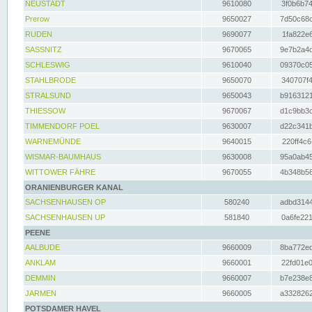
NEUSTADT
9610080
3f0b6b74
Prerow
9650027
7d50c68c
RUDEN
9690077
1fa822e6
SASSNITZ
9670065
9e7b2a4d
SCHLESWIG
9610040
09370c05
STAHLBRODE
9650070
340707f4
STRALSUND
9650043
b9163121
THIESSOW
9670067
d1c9bb3c
TIMMENDORF POEL
9630007
d22c341b
WARNEMÜNDE
9640015
220ff4c6
WISMAR-BAUMHAUS
9630008
95a0ab45
WITTOWER FÄHRE
9670055
4b348b56
ORANIENBURGER KANAL
SACHSENHAUSEN OP
580240
adbd3144
SACHSENHAUSEN UP
581840
0a6fe221
PEENE
AALBUDE
9660009
8ba772ed
ANKLAM
9660001
22fd01e0
DEMMIN
9660007
b7e238e8
JARMEN
9660005
a3328262
POTSDAMER HAVEL