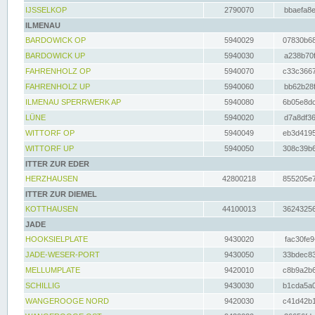
IJSSELKOP
2790070
bbaefa8e
ILMENAU
BARDOWICK OP
5940029
07830b68
BARDOWICK UP
5940030
a238b70f
FAHRENHOLZ OP
5940070
c33c3667
FAHRENHOLZ UP
5940060
bb62b28f
ILMENAU SPERRWERK AP
5940080
6b05e8dc
LÜNE
5940020
d7a8df36
WITTORF OP
5940049
eb3d4195
WITTORF UP
5940050
308c39b6
ITTER ZUR EDER
HERZHAUSEN
42800218
855205e7
ITTER ZUR DIEMEL
KOTTHAUSEN
44100013
36243256
JADE
HOOKSIELPLATE
9430020
fac30fe9
JADE-WESER-PORT
9430050
33bdec83
MELLUMPLATE
9420010
c8b9a2b6
SCHILLIG
9430030
b1cda5a0
WANGEROOGE NORD
9420030
c41d42b1