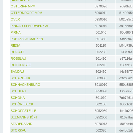
OSTERIFF MPM
5970096
eb90bd3f
OTTERNDORF MPM
5990011
5140295e
OVER
5950010
b02ce5c0
PINNAU-SPERRWERK AP
5970019
391bbba5
PIRNA
501040
85d686f1
PRETZSCH-MAUKEN
501330
f3dc8f07
RIESA
501110
b04b739d
ROGÄTZ
502250
133f0f6c
ROSSLAU
501490
e97116a4
ROTHENSEE
502210
e30f2e83
SANDAU
502430
f4c55f77
SCHARLEUK
503030
e32b0a28
SCHNACKENBURG
5910010
550e3885
SCHULAU
5950090
f3c6ee73
SCHÖNA
501010
7cb7461b
SCHÖNEBECK
502130
90bcb315
SCHÖPFSTELLE
5952030
fed4c295
SEEMANNSHÖFT
5952060
816affba
STADERSAND
5970013
80f0fc4d
STORKAU
502370
de4cc1db