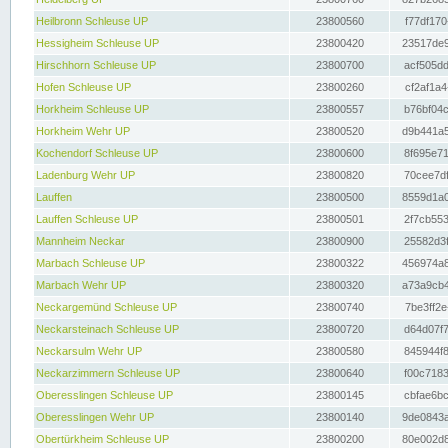
Heilbronn Schleuse UP
23800560
f77df170
Hessigheim Schleuse UP
23800420
23517de9
Hirschhorn Schleuse UP
23800700
acf505dd
Hofen Schleuse UP
23800260
cf2af1a4
Horkheim Schleuse UP
23800557
b76bf04c
Horkheim Wehr UP
23800520
d9b441a5
Kochendorf Schleuse UP
23800600
8f695e71
Ladenburg Wehr UP
23800820
70cee7df
Lauffen
23800500
8559d1a0
Lauffen Schleuse UP
23800501
2f7cb553
Mannheim Neckar
23800900
25582d3f
Marbach Schleuse UP
23800322
456974a8
Marbach Wehr UP
23800320
a73a9cb4
Neckargemünd Schleuse UP
23800740
7be3ff2e
Neckarsteinach Schleuse UP
23800720
d64d07f7
Neckarsulm Wehr UP
23800580
845944f8
Neckarzimmern Schleuse UP
23800640
f00c7183
Oberesslingen Schleuse UP
23800145
cbfae6bc
Oberesslingen Wehr UP
23800140
9de0843a
Obertürkheim Schleuse UP
23800200
80e002d8