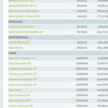
WANGEROOGE OST
9420020
26656fda
WANGEROOGE WEST
9420040
70039212
WHV ALTER VORHAFEN
9440020
f85bd17b
WHV NEUER VORHAFEN
9440030
f77317d9
KRÜCKAU
ELMSHORN HAFEN
5970022
136febf6
KRÜCKAU-SPERRWERK BP
5970023
53c277c3
KÜSTENKANAL
HUNDSMÜHLEN
4960020
cf6ac249
Hilkenbrook
3800010
58ccd6f0
LAHN
Bad Ems Schleuse UP
25800700
c005afb9
Bad Ems Wehr OP
25800690
f2295e77
Cramberg Schleuse OP
25800538
24fe419b
Cramberg Schleuse UP
25800540
3abb36d1
Dausenau Schleuse OP
25800678
9ceb358c
Dausenau Schleuse UP
25800680
eae91991
Diez Hafen
25800500
eadedeb6
Diez Schleuse OP
25800478
ea62ec5f
Diez Schleuse UP
25800480
31750a0f
Fürfurt Schleuse UP
25800300
34af0fca