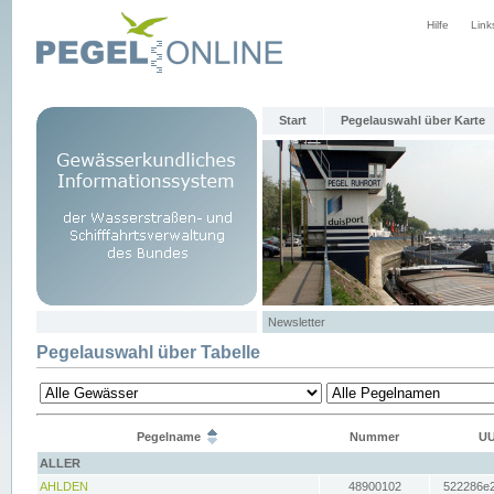
Hilfe
Link
Start
Pegelauswahl über Karte
Newsletter
Pegelauswahl über Tabelle
Pegelname
Nummer
UU
ALLER
AHLDEN
48900102
522286e2