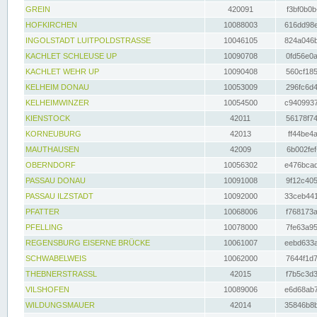
GREIN
420091
f3bf0b0b
HOFKIRCHEN
10088003
616dd98e
INGOLSTADT LUITPOLDSTRASSE
10046105
824a046b
KACHLET SCHLEUSE UP
10090708
0fd56e0a
KACHLET WEHR UP
10090408
560cf185
KELHEIM DONAU
10053009
296fc6d4
KELHEIMWINZER
10054500
c9409937
KIENSTOCK
42011
56178f74
KORNEUBURG
42013
ff44be4a
MAUTHAUSEN
42009
6b002fef
OBERNDORF
10056302
e476bcad
PASSAU DONAU
10091008
9f12c405
PASSAU ILZSTADT
10092000
33ceb441
PFATTER
10068006
f768173a
PFELLING
10078000
7fe63a95
REGENSBURG EISERNE BRÜCKE
10061007
eebd633a
SCHWABELWEIS
10062000
7644f1d7
THEBNERSTRASSL
42015
f7b5c3d3
VILSHOFEN
10089006
e6d68ab7
WILDUNGSMAUER
42014
35846b8b