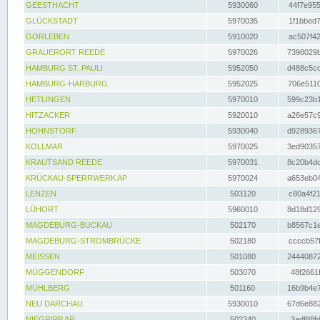
GEESTHACHT
5930060
44f7e955
GLÜCKSTADT
5970035
1f1bbed7
GORLEBEN
5910020
ac507f42
GRAUERORT REEDE
5970026
7398029b
HAMBURG ST. PAULI
5952050
d488c5cc
HAMBURG-HARBURG
5952025
706e5110
HETLINGEN
5970010
599c23b1
HITZACKER
5920010
a26e57c9
HOHNSTORF
5930040
d9289367
KOLLMAR
5970025
3ed90357
KRAUTSAND REEDE
5970031
8c20b4dc
KRÜCKAU-SPERRWERK AP
5970024
a653eb04
LENZEN
503120
c80a4f21
LÜHORT
5960010
8d18d129
MAGDEBURG-BUCKAU
502170
b8567c1e
MAGDEBURG-STROMBRÜCKE
502180
ccccb57f
MEISSEN
501080
24440872
MÜGGENDORF
503070
48f2661f
MÜHLBERG
501160
16b9b4e7
NEU DARCHAU
5930010
67d6e882
NIEGRIPP AP
502240
3adf88fd