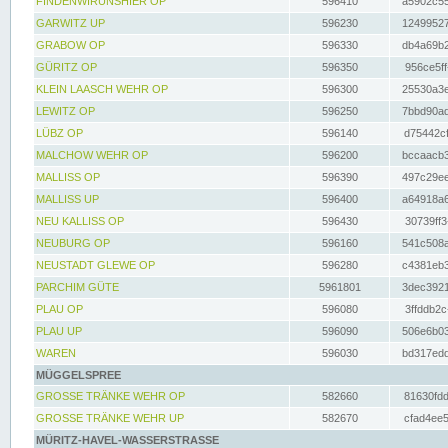
FINDENWIRUNSHIER OP
596410
a5902c55
GARWITZ UP
596230
12499527
GRABOW OP
596330
db4a69b2
GÜRITZ OP
596350
956ce5ff
KLEIN LAASCH WEHR OP
596300
25530a3e
LEWITZ OP
596250
7bbd90ad
LÜBZ OP
596140
d75442cf
MALCHOW WEHR OP
596200
bccaacb3
MALLISS OP
596390
497c29ee
MALLISS UP
596400
a64918a6
NEU KALLISS OP
596430
30739ff3
NEUBURG OP
596160
541c508a
NEUSTADT GLEWE OP
596280
c4381eb3
PARCHIM GÜTE
5961801
3dec3921
PLAU OP
596080
3ffddb2c
PLAU UP
596090
506e6b03
WAREN
596030
bd317edd
MÜGGELSPREE
GROSSE TRÄNKE WEHR OP
582660
81630fdd
GROSSE TRÄNKE WEHR UP
582670
cfad4ee5
MÜRITZ-HAVEL-WASSERSTRASSE