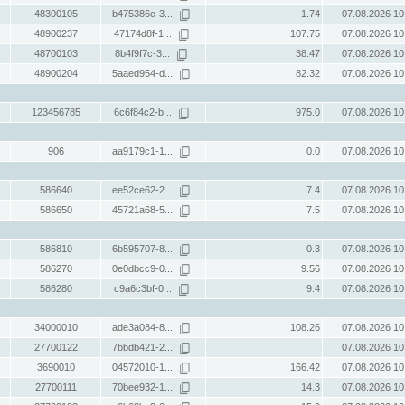
48300105
b475386c-3...
1.74
07.08.2026 10
48900237
47174d8f-1...
107.75
07.08.2026 10
48700103
8b4f9f7c-3...
38.47
07.08.2026 10
48900204
5aaed954-d...
82.32
07.08.2026 10
123456785
6c6f84c2-b...
975.0
07.08.2026 10
906
aa9179c1-1...
0.0
07.08.2026 10
586640
ee52ce62-2...
7.4
07.08.2026 10
586650
45721a68-5...
7.5
07.08.2026 10
586810
6b595707-8...
0.3
07.08.2026 10
586270
0e0dbcc9-0...
9.56
07.08.2026 10
586280
c9a6c3bf-0...
9.4
07.08.2026 10
34000010
ade3a084-8...
108.26
07.08.2026 10
27700122
7bbdb421-2...
07.08.2026 10
3690010
04572010-1...
166.42
07.08.2026 10
27700111
70bee932-1...
14.3
07.08.2026 10