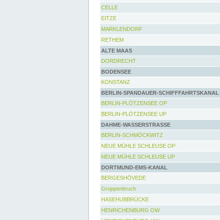
CELLE
EITZE
MARKLENDORF
RETHEM
ALTE MAAS
DORDRECHT
BODENSEE
KONSTANZ
BERLIN-SPANDAUER-SCHIFFFAHRTSKANAL
BERLIN-PLÖTZENSEE OP
BERLIN-PLÖTZENSEE UP
DAHME-WASSERSTRASSE
BERLIN-SCHMÖCKWITZ
NEUE MÜHLE SCHLEUSE OP
NEUE MÜHLE SCHLEUSE UP
DORTMUND-EMS-KANAL
BERGESHÖVEDE
Groppenbruch
HASEHUBBRÜCKE
HENRICHENBURG OW