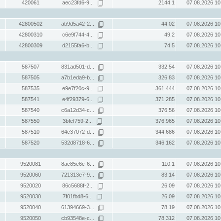
420061
aec23fd6-9...
2144.1
07.08.2026 10
42800502
ab9d5a42-2...
44.02
07.08.2026 10
42800310
c6e9f744-4...
49.2
07.08.2026 10
42800309
d2155fa6-b...
74.5
07.08.2026 10
587507
831ad501-d...
332.54
07.08.2026 10
587505
a7b1eda9-b...
326.83
07.08.2026 10
587535
e9e7f20c-9...
361.444
07.08.2026 10
587541
e4f29379-6...
371.285
07.08.2026 10
587540
c6a12d34-c...
376.56
07.08.2026 10
587550
3bfcf759-2...
376.965
07.08.2026 10
587510
64c37072-d...
344.686
07.08.2026 10
587520
532d8718-6...
346.162
07.08.2026 10
9520081
8ac85e6c-6...
110.1
07.08.2026 10
9520060
721313e7-9...
83.14
07.08.2026 10
9520020
86c5688f-2...
26.09
07.08.2026 10
9520030
7f01fbd8-6...
26.09
07.08.2026 10
9520040
61394669-3...
78.19
07.08.2026 10
9520050
cb93548e-c...
78.312
07.08.2026 10