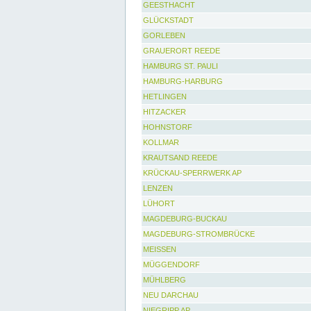
GEESTHACHT
GLÜCKSTADT
GORLEBEN
GRAUERORT REEDE
HAMBURG ST. PAULI
HAMBURG-HARBURG
HETLINGEN
HITZACKER
HOHNSTORF
KOLLMAR
KRAUTSAND REEDE
KRÜCKAU-SPERRWERK AP
LENZEN
LÜHORT
MAGDEBURG-BUCKAU
MAGDEBURG-STROMBRÜCKE
MEISSEN
MÜGGENDORF
MÜHLBERG
NEU DARCHAU
NIEGRIPP AP