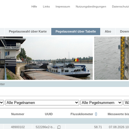
Hilfe
Links
Impressum
Nutzungsbedingungen
Datenschutz
Pegelauswahl über Karte
Pegelauswahl über Tabelle
Abo
Down
tter
Nummer
UUID
Flusskilometer
Messwerte bi
48900102
522286e2-b...
58.71
07.08.2026 10