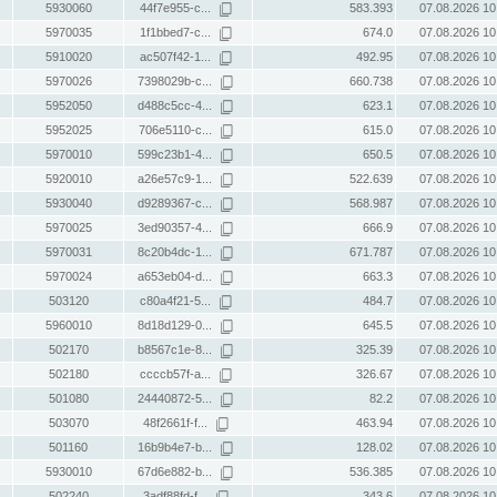
5930060
44f7e955-c...
583.393
07.08.2026 10
5970035
1f1bbed7-c...
674.0
07.08.2026 10
5910020
ac507f42-1...
492.95
07.08.2026 10
5970026
7398029b-c...
660.738
07.08.2026 10
5952050
d488c5cc-4...
623.1
07.08.2026 10
5952025
706e5110-c...
615.0
07.08.2026 10
5970010
599c23b1-4...
650.5
07.08.2026 10
5920010
a26e57c9-1...
522.639
07.08.2026 10
5930040
d9289367-c...
568.987
07.08.2026 10
5970025
3ed90357-4...
666.9
07.08.2026 10
5970031
8c20b4dc-1...
671.787
07.08.2026 10
5970024
a653eb04-d...
663.3
07.08.2026 10
503120
c80a4f21-5...
484.7
07.08.2026 10
5960010
8d18d129-0...
645.5
07.08.2026 10
502170
b8567c1e-8...
325.39
07.08.2026 10
502180
ccccb57f-a...
326.67
07.08.2026 10
501080
24440872-5...
82.2
07.08.2026 10
503070
48f2661f-f...
463.94
07.08.2026 10
501160
16b9b4e7-b...
128.02
07.08.2026 10
5930010
67d6e882-b...
536.385
07.08.2026 10
502240
3adf88fd-f...
343.6
07.08.2026 10