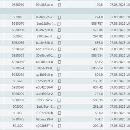
9520070
00e386ac-e...
99.8
07.08.2026 10
502010
094b96e5-c...
274.8
07.08.2026 10
5930070
2ee12b9a-f...
588.787
07.08.2026 10
5930050
b3492c68-8...
573.86
07.08.2026 10
502070
939f82ec-1...
294.82
07.08.2026 10
5952065
bacb459b-0...
635.0
07.08.2026 10
5930020
6aa1cd8e-e...
549.633
07.08.2026 10
5930033
33e0bce0-1...
558.534
07.08.2026 10
5970050
610ab204-d...
684.2
07.08.2026 10
5970094
d4f5f719-8...
695.214
07.08.2026 10
5952020
ae1b91d0-e...
609.9
07.08.2026 10
501470
1ce53a59-3...
236.31
07.08.2026 10
5950070
e6b42536-6...
634.42
07.08.2026 10
5990020
aad49293-2...
724.0
07.08.2026 10
5910030
c233674f-2...
509.35
07.08.2026 10
502000
1edc5fa4-8...
261.16
07.08.2026 10
501060
70272185-b...
55.63
07.08.2026 10
5910025
6e3ea719-4...
504.7
07.08.2026 10
501390
c093b557-4...
200.15
07.08.2026 10