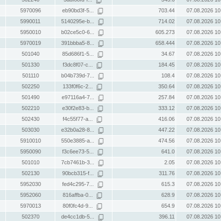
5970096
eb90bd3f-5...
703.44
07.08.2026 10
5990011
5140295e-b...
714.02
07.08.2026 10
5950010
b02ce5c0-6...
605.273
07.08.2026 10
5970019
391bbba5-8...
658.444
07.08.2026 10
501040
85d686f1-5...
34.67
07.08.2026 10
501330
f3dc8f07-c...
184.45
07.08.2026 10
501110
b04b739d-7...
108.4
07.08.2026 10
502250
133f0f6c-2...
350.64
07.08.2026 10
501490
e97116a4-7...
257.84
07.08.2026 10
502210
e30f2e83-b...
333.12
07.08.2026 10
502430
f4c55f77-a...
416.06
07.08.2026 10
503030
e32b0a28-8...
447.22
07.08.2026 10
5910010
550e3885-a...
474.56
07.08.2026 10
5950090
f3c6ee73-5...
641.0
07.08.2026 10
501010
7cb7461b-3...
2.05
07.08.2026 10
502130
90bcb315-f...
311.76
07.08.2026 10
5952030
fed4c295-7...
615.3
07.08.2026 10
5952060
816affba-0...
628.9
07.08.2026 10
5970013
80f0fc4d-9...
654.9
07.08.2026 10
502370
de4cc1db-5...
396.11
07.08.2026 10