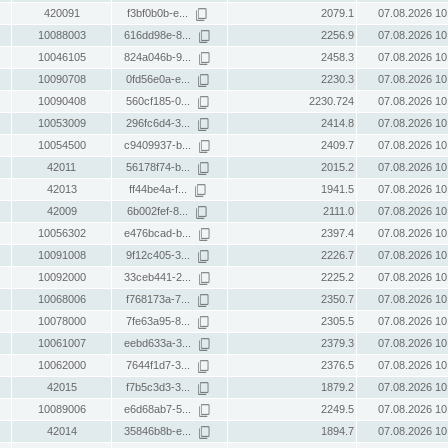
420091
f3bf0b0b-e...
2079.1
07.08.2026 10
10088003
616dd98e-8...
2256.9
07.08.2026 10
10046105
824a046b-9...
2458.3
07.08.2026 10
10090708
0fd56e0a-e...
2230.3
07.08.2026 10
10090408
560cf185-0...
2230.724
07.08.2026 10
10053009
296fc6d4-3...
2414.8
07.08.2026 10
10054500
c9409937-b...
2409.7
07.08.2026 10
42011
56178f74-b...
2015.2
07.08.2026 10
42013
ff44be4a-f...
1941.5
07.08.2026 10
42009
6b002fef-8...
2111.0
07.08.2026 10
10056302
e476bcad-b...
2397.4
07.08.2026 10
10091008
9f12c405-3...
2226.7
07.08.2026 10
10092000
33ceb441-2...
2225.2
07.08.2026 10
10068006
f768173a-7...
2350.7
07.08.2026 10
10078000
7fe63a95-8...
2305.5
07.08.2026 10
10061007
eebd633a-3...
2379.3
07.08.2026 10
10062000
7644f1d7-3...
2376.5
07.08.2026 10
42015
f7b5c3d3-3...
1879.2
07.08.2026 10
10089006
e6d68ab7-5...
2249.5
07.08.2026 10
42014
35846b8b-e...
1894.7
07.08.2026 10