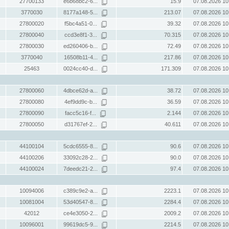
27700133
e6b68bc2-6...
15.9
07.08.2026 10
3770030
8177a148-5...
213.07
07.08.2026 10
27800020
f5bc4a51-0...
39.32
07.08.2026 10
27800040
ccd3e8f1-3...
70.315
07.08.2026 10
27800030
ed260406-b...
72.49
07.08.2026 10
3770040
16508b11-4...
217.86
07.08.2026 10
25463
0024cc40-d...
171.309
07.08.2026 10
27800060
4dbce62d-a...
38.72
07.08.2026 10
27800080
4ef9dd9c-b...
36.59
07.08.2026 10
27800090
facc5c16-f...
2.144
07.08.2026 10
27800050
d31767ef-2...
40.611
07.08.2026 10
44100104
5cdc6555-8...
90.6
07.08.2026 10
44100206
33092c28-2...
90.0
07.08.2026 10
44100024
7deedc21-2...
97.4
07.08.2026 10
10094006
c389c9e2-a...
2223.1
07.08.2026 10
10081004
53d40547-8...
2284.4
07.08.2026 10
42012
ce4e3050-2...
2009.2
07.08.2026 10
10096001
99619dc5-9...
2214.5
07.08.2026 10