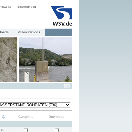
hinweise
Einstellungen
loads
Webservices
s
Ganglinie
Download
:45