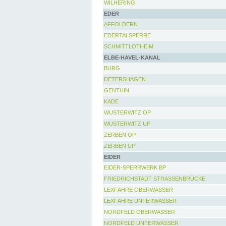
WILHERING
EDER
AFFOLDERN
EDERTALSPERRE
SCHMITTLOTHEIM
ELBE-HAVEL-KANAL
BURG
DETERSHAGEN
GENTHIN
KADE
WUSTERWITZ OP
WUSTERWITZ UP
ZERBEN OP
ZERBEN UP
EIDER
EIDER-SPERRWERK BP
FRIEDRICHSTADT STRASSENBRÜCKE
LEXFÄHRE OBERWASSER
LEXFÄHRE UNTERWASSER
NORDFELD OBERWASSER
NORDFELD UNTERWASSER