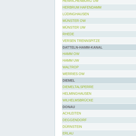
HENRICHENBURG UW
HERBRUM HAFENDAMM
LÜDINGHAUSEN
MÜNSTER OW
MÜNSTER UW
RHEDE
VERSEN TRENNSPITZE
DATTELN-HAMM-KANAL
HAMM OW
HAMM UW
WALTROP
WERRIES OW
DIEMEL
DIEMELTALSPERRE
HELMINGHAUSEN
WILHELMSBRÜCKE
DONAU
ACHLEITEN
DEGGENDORF
DÜRNSTEIN
ERLAU