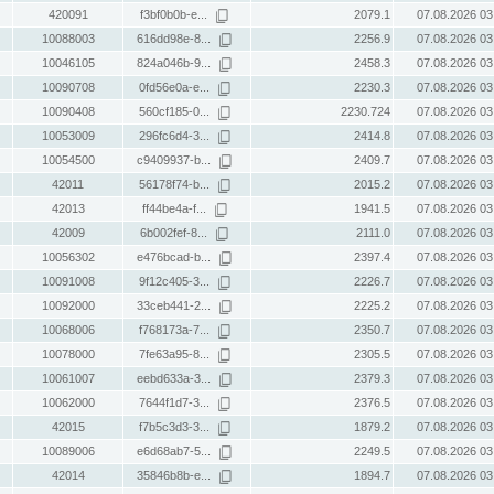
420091
f3bf0b0b-e...
2079.1
07.08.2026 03
10088003
616dd98e-8...
2256.9
07.08.2026 03
10046105
824a046b-9...
2458.3
07.08.2026 03
10090708
0fd56e0a-e...
2230.3
07.08.2026 03
10090408
560cf185-0...
2230.724
07.08.2026 03
10053009
296fc6d4-3...
2414.8
07.08.2026 03
10054500
c9409937-b...
2409.7
07.08.2026 03
42011
56178f74-b...
2015.2
07.08.2026 03
42013
ff44be4a-f...
1941.5
07.08.2026 03
42009
6b002fef-8...
2111.0
07.08.2026 03
10056302
e476bcad-b...
2397.4
07.08.2026 03
10091008
9f12c405-3...
2226.7
07.08.2026 03
10092000
33ceb441-2...
2225.2
07.08.2026 03
10068006
f768173a-7...
2350.7
07.08.2026 03
10078000
7fe63a95-8...
2305.5
07.08.2026 03
10061007
eebd633a-3...
2379.3
07.08.2026 03
10062000
7644f1d7-3...
2376.5
07.08.2026 03
42015
f7b5c3d3-3...
1879.2
07.08.2026 03
10089006
e6d68ab7-5...
2249.5
07.08.2026 03
42014
35846b8b-e...
1894.7
07.08.2026 03