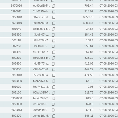
5970096
eb90bd3f-5...
703.44
07.08.2026 03
5990011
5140295e-b...
714.02
07.08.2026 03
5950010
b02ce5c0-6...
605.273
07.08.2026 03
5970019
391bbba5-8...
658.444
07.08.2026 03
501040
85d686f1-5...
34.67
07.08.2026 03
501330
f3dc8f07-c...
184.45
07.08.2026 03
501110
b04b739d-7...
108.4
07.08.2026 03
502250
133f0f6c-2...
350.64
07.08.2026 03
501490
e97116a4-7...
257.84
07.08.2026 03
502210
e30f2e83-b...
333.12
07.08.2026 03
502430
f4c55f77-a...
416.06
07.08.2026 03
503030
e32b0a28-8...
447.22
07.08.2026 03
5910010
550e3885-a...
474.56
07.08.2026 03
5950090
f3c6ee73-5...
641.0
07.08.2026 03
501010
7cb7461b-3...
2.05
07.08.2026 03
502130
90bcb315-f...
311.76
07.08.2026 03
5952030
fed4c295-7...
615.3
07.08.2026 03
5952060
816affba-0...
628.9
07.08.2026 03
5970013
80f0fc4d-9...
654.9
07.08.2026 03
502370
de4cc1db-5...
396.11
07.08.2026 03