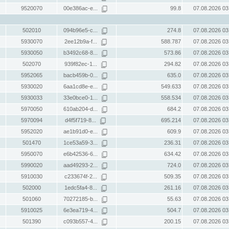
9520070
00e386ac-e...
99.8
07.08.2026 03
502010
094b96e5-c...
274.8
07.08.2026 03
5930070
2ee12b9a-f...
588.787
07.08.2026 03
5930050
b3492c68-8...
573.86
07.08.2026 03
502070
939f82ec-1...
294.82
07.08.2026 03
5952065
bacb459b-0...
635.0
07.08.2026 03
5930020
6aa1cd8e-e...
549.633
07.08.2026 03
5930033
33e0bce0-1...
558.534
07.08.2026 03
5970050
610ab204-d...
684.2
07.08.2026 03
5970094
d4f5f719-8...
695.214
07.08.2026 03
5952020
ae1b91d0-e...
609.9
07.08.2026 03
501470
1ce53a59-3...
236.31
07.08.2026 03
5950070
e6b42536-6...
634.42
07.08.2026 03
5990020
aad49293-2...
724.0
07.08.2026 03
5910030
c233674f-2...
509.35
07.08.2026 03
502000
1edc5fa4-8...
261.16
07.08.2026 03
501060
70272185-b...
55.63
07.08.2026 03
5910025
6e3ea719-4...
504.7
07.08.2026 03
501390
c093b557-4...
200.15
07.08.2026 03