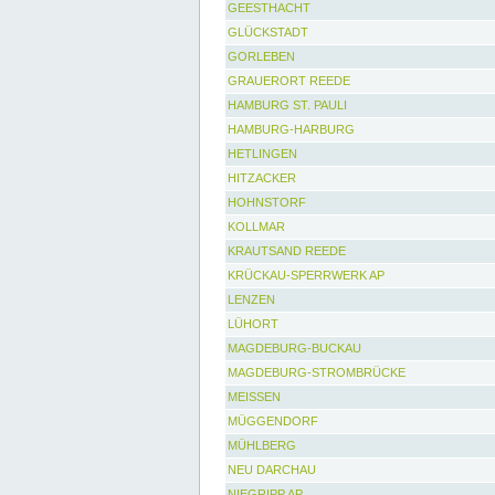
GEESTHACHT
GLÜCKSTADT
GORLEBEN
GRAUERORT REEDE
HAMBURG ST. PAULI
HAMBURG-HARBURG
HETLINGEN
HITZACKER
HOHNSTORF
KOLLMAR
KRAUTSAND REEDE
KRÜCKAU-SPERRWERK AP
LENZEN
LÜHORT
MAGDEBURG-BUCKAU
MAGDEBURG-STROMBRÜCKE
MEISSEN
MÜGGENDORF
MÜHLBERG
NEU DARCHAU
NIEGRIPP AP