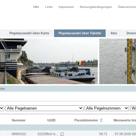
Hilfe
Links
Impressum
Nutzungsbedingungen
Datenschutz
Pegelauswahl über Karte
Pegelauswahl über Tabelle
Abo
Down
tter
Nummer
UUID
Flusskilometer
Messwerte bi
48900102
522286e2-b...
58.71
07.08.2026 03