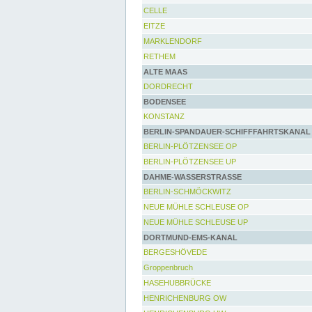
CELLE
EITZE
MARKLENDORF
RETHEM
ALTE MAAS
DORDRECHT
BODENSEE
KONSTANZ
BERLIN-SPANDAUER-SCHIFFFAHRTSKANAL
BERLIN-PLÖTZENSEE OP
BERLIN-PLÖTZENSEE UP
DAHME-WASSERSTRASSE
BERLIN-SCHMÖCKWITZ
NEUE MÜHLE SCHLEUSE OP
NEUE MÜHLE SCHLEUSE UP
DORTMUND-EMS-KANAL
BERGESHÖVEDE
Groppenbruch
HASEHUBBRÜCKE
HENRICHENBURG OW