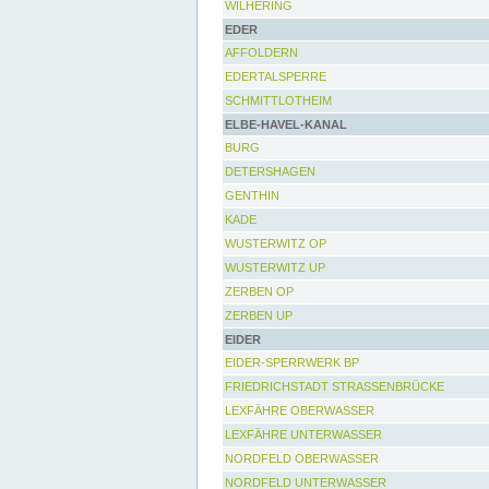
WILHERING
EDER
AFFOLDERN
EDERTALSPERRE
SCHMITTLOTHEIM
ELBE-HAVEL-KANAL
BURG
DETERSHAGEN
GENTHIN
KADE
WUSTERWITZ OP
WUSTERWITZ UP
ZERBEN OP
ZERBEN UP
EIDER
EIDER-SPERRWERK BP
FRIEDRICHSTADT STRASSENBRÜCKE
LEXFÄHRE OBERWASSER
LEXFÄHRE UNTERWASSER
NORDFELD OBERWASSER
NORDFELD UNTERWASSER