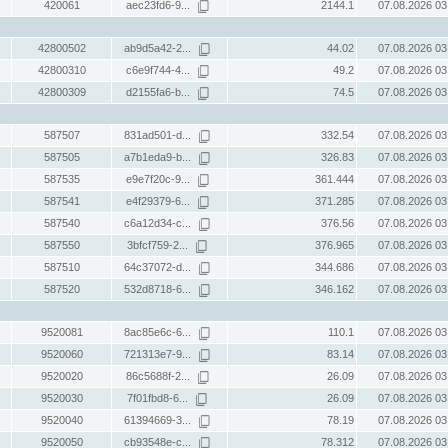
420061
aec23fd6-9...
2144.1
07.08.2026 03
42800502
ab9d5a42-2...
44.02
07.08.2026 03
42800310
c6e9f744-4...
49.2
07.08.2026 03
42800309
d2155fa6-b...
74.5
07.08.2026 03
587507
831ad501-d...
332.54
07.08.2026 03
587505
a7b1eda9-b...
326.83
07.08.2026 03
587535
e9e7f20c-9...
361.444
07.08.2026 03
587541
e4f29379-6...
371.285
07.08.2026 03
587540
c6a12d34-c...
376.56
07.08.2026 03
587550
3bfcf759-2...
376.965
07.08.2026 03
587510
64c37072-d...
344.686
07.08.2026 03
587520
532d8718-6...
346.162
07.08.2026 03
9520081
8ac85e6c-6...
110.1
07.08.2026 03
9520060
721313e7-9...
83.14
07.08.2026 03
9520020
86c5688f-2...
26.09
07.08.2026 03
9520030
7f01fbd8-6...
26.09
07.08.2026 03
9520040
61394669-3...
78.19
07.08.2026 03
9520050
cb93548e-c...
78.312
07.08.2026 03