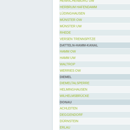
HENRICHENBURG UW
HERBRUM HAFENDAMM
LÜDINGHAUSEN
MÜNSTER OW
MÜNSTER UW
RHEDE
VERSEN TRENNSPITZE
DATTELN-HAMM-KANAL
HAMM OW
HAMM UW
WALTROP
WERRIES OW
DIEMEL
DIEMELTALSPERRE
HELMINGHAUSEN
WILHELMSBRÜCKE
DONAU
ACHLEITEN
DEGGENDORF
DÜRNSTEIN
ERLAU