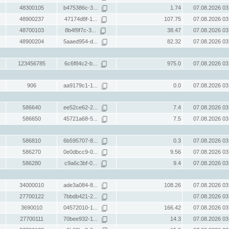
48300105
b475386c-3...
1.74
07.08.2026 03
48900237
47174d8f-1...
107.75
07.08.2026 03
48700103
8b4f9f7c-3...
38.47
07.08.2026 03
48900204
5aaed954-d...
82.32
07.08.2026 03
123456785
6c6f84c2-b...
975.0
07.08.2026 03
906
aa9179c1-1...
0.0
07.08.2026 03
586640
ee52ce62-2...
7.4
07.08.2026 03
586650
45721a68-5...
7.5
07.08.2026 03
586810
6b595707-8...
0.3
07.08.2026 03
586270
0e0dbcc9-0...
9.56
07.08.2026 03
586280
c9a6c3bf-0...
9.4
07.08.2026 03
34000010
ade3a084-8...
108.26
07.08.2026 03
27700122
7bbdb421-2...
07.08.2026 03
3690010
04572010-1...
166.42
07.08.2026 03
27700111
70bee932-1...
14.3
07.08.2026 03