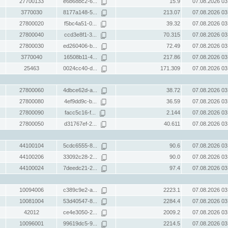
27700133
e6b68bc2-6...
15.9
07.08.2026 03
3770030
8177a148-5...
213.07
07.08.2026 03
27800020
f5bc4a51-0...
39.32
07.08.2026 03
27800040
ccd3e8f1-3...
70.315
07.08.2026 03
27800030
ed260406-b...
72.49
07.08.2026 03
3770040
16508b11-4...
217.86
07.08.2026 03
25463
0024cc40-d...
171.309
07.08.2026 03
27800060
4dbce62d-a...
38.72
07.08.2026 03
27800080
4ef9dd9c-b...
36.59
07.08.2026 03
27800090
facc5c16-f...
2.144
07.08.2026 03
27800050
d31767ef-2...
40.611
07.08.2026 03
44100104
5cdc6555-8...
90.6
07.08.2026 03
44100206
33092c28-2...
90.0
07.08.2026 03
44100024
7deedc21-2...
97.4
07.08.2026 03
10094006
c389c9e2-a...
2223.1
07.08.2026 03
10081004
53d40547-8...
2284.4
07.08.2026 03
42012
ce4e3050-2...
2009.2
07.08.2026 03
10096001
99619dc5-9...
2214.5
07.08.2026 03