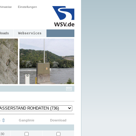
hinweise
Einstellungen
loads
Webservices
s
Ganglinie
Download
:30