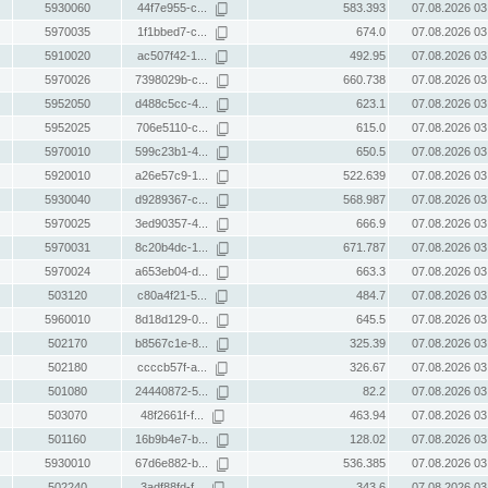
5930060
44f7e955-c...
583.393
07.08.2026 03
5970035
1f1bbed7-c...
674.0
07.08.2026 03
5910020
ac507f42-1...
492.95
07.08.2026 03
5970026
7398029b-c...
660.738
07.08.2026 03
5952050
d488c5cc-4...
623.1
07.08.2026 03
5952025
706e5110-c...
615.0
07.08.2026 03
5970010
599c23b1-4...
650.5
07.08.2026 03
5920010
a26e57c9-1...
522.639
07.08.2026 03
5930040
d9289367-c...
568.987
07.08.2026 03
5970025
3ed90357-4...
666.9
07.08.2026 03
5970031
8c20b4dc-1...
671.787
07.08.2026 03
5970024
a653eb04-d...
663.3
07.08.2026 03
503120
c80a4f21-5...
484.7
07.08.2026 03
5960010
8d18d129-0...
645.5
07.08.2026 03
502170
b8567c1e-8...
325.39
07.08.2026 03
502180
ccccb57f-a...
326.67
07.08.2026 03
501080
24440872-5...
82.2
07.08.2026 03
503070
48f2661f-f...
463.94
07.08.2026 03
501160
16b9b4e7-b...
128.02
07.08.2026 03
5930010
67d6e882-b...
536.385
07.08.2026 03
502240
3adf88fd-f...
343.6
07.08.2026 03