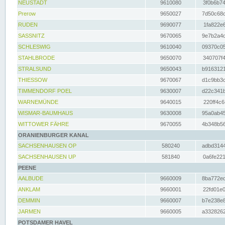
NEUSTADT
9610080
3f0b6b74
Prerow
9650027
7d50c68c
RUDEN
9690077
1fa822e6
SASSNITZ
9670065
9e7b2a4d
SCHLESWIG
9610040
09370c05
STAHLBRODE
9650070
340707f4
STRALSUND
9650043
b9163121
THIESSOW
9670067
d1c9bb3c
TIMMENDORF POEL
9630007
d22c341b
WARNEMÜNDE
9640015
220ff4c6
WISMAR-BAUMHAUS
9630008
95a0ab45
WITTOWER FÄHRE
9670055
4b348b56
ORANIENBURGER KANAL
SACHSENHAUSEN OP
580240
adbd3144
SACHSENHAUSEN UP
581840
0a6fe221
PEENE
AALBUDE
9660009
8ba772ed
ANKLAM
9660001
22fd01e0
DEMMIN
9660007
b7e238e8
JARMEN
9660005
a3328262
POTSDAMER HAVEL