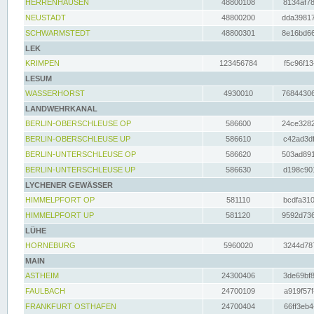
HERRENHAUSEN
48800108
8134af78
NEUSTADT
48800200
dda39817
SCHWARMSTEDT
48800301
8e16bd66
LEK
KRIMPEN
123456784
f5c96f13
LESUM
WASSERHORST
4930010
76844306
LANDWEHRKANAL
BERLIN-OBERSCHLEUSE OP
586600
24ce3282
BERLIN-OBERSCHLEUSE UP
586610
c42ad3df
BERLIN-UNTERSCHLEUSE OP
586620
503ad891
BERLIN-UNTERSCHLEUSE UP
586630
d198c901
LYCHENER GEWÄSSER
HIMMELPFORT OP
581110
bcdfa310
HIMMELPFORT UP
581120
9592d736
LÜHE
HORNEBURG
5960020
3244d787
MAIN
ASTHEIM
24300406
3de69bf8
FAULBACH
24700109
a919f57f
FRANKFURT OSTHAFEN
24700404
66ff3eb4