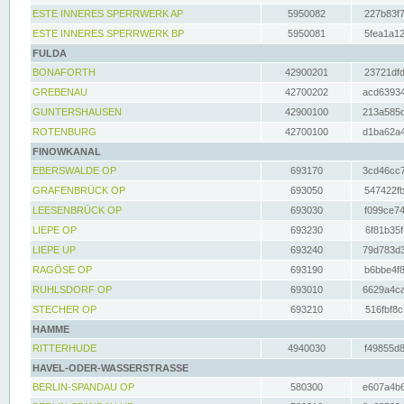
ESTE INNERES SPERRWERK AP
5950082
227b83f7
ESTE INNERES SPERRWERK BP
5950081
5fea1a12
FULDA
BONAFORTH
42900201
23721dfd
GREBENAU
42700202
acd63934
GUNTERSHAUSEN
42900100
213a585d
ROTENBURG
42700100
d1ba62a4
FINOWKANAL
EBERSWALDE OP
693170
3cd46cc7
GRAFENBRÜCK OP
693050
547422fb
LEESENBRÜCK OP
693030
f099ce74
LIEPE OP
693230
6f81b35f
LIEPE UP
693240
79d783d3
RAGÖSE OP
693190
b6bbe4f8
RUHLSDORF OP
693010
6629a4ca
STECHER OP
693210
516fbf8c
HAMME
RITTERHUDE
4940030
f49855d8
HAVEL-ODER-WASSERSTRASSE
BERLIN-SPANDAU OP
580300
e607a4b6