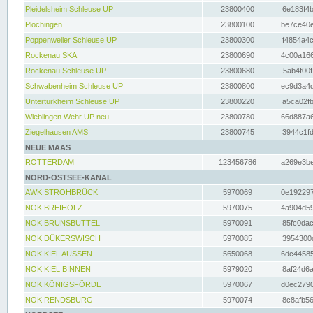
Pleidelsheim Schleuse UP
23800400
6e183f4b
Plochingen
23800100
be7ce40e
Poppenweiler Schleuse UP
23800300
f4854a4c
Rockenau SKA
23800690
4c00a166
Rockenau Schleuse UP
23800680
5ab4f00f
Schwabenheim Schleuse UP
23800800
ec9d3a4d
Untertürkheim Schleuse UP
23800220
a5ca02fb
Wieblingen Wehr UP neu
23800780
66d887a6
Ziegelhausen AMS
23800745
3944c1fd
NEUE MAAS
ROTTERDAM
123456786
a269e3be
NORD-OSTSEE-KANAL
AWK STROHBRÜCK
5970069
0e192297
NOK BREIHOLZ
5970075
4a904d59
NOK BRUNSBÜTTEL
5970091
85fc0dac
NOK DÜKERSWISCH
5970085
3954300d
NOK KIEL AUSSEN
5650068
6dc44585
NOK KIEL BINNEN
5979020
8af24d6a
NOK KÖNIGSFÖRDE
5970067
d0ec2790
NOK RENDSBURG
5970074
8c8afb56