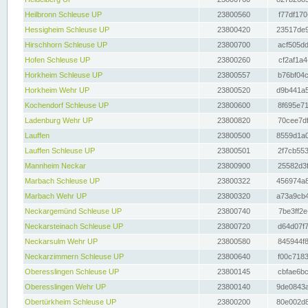
Heilbronn Schleuse UP
23800560
f77df170
Hessigheim Schleuse UP
23800420
23517de9
Hirschhorn Schleuse UP
23800700
acf505dd
Hofen Schleuse UP
23800260
cf2af1a4
Horkheim Schleuse UP
23800557
b76bf04c
Horkheim Wehr UP
23800520
d9b441a5
Kochendorf Schleuse UP
23800600
8f695e71
Ladenburg Wehr UP
23800820
70cee7df
Lauffen
23800500
8559d1a0
Lauffen Schleuse UP
23800501
2f7cb553
Mannheim Neckar
23800900
25582d3f
Marbach Schleuse UP
23800322
456974a8
Marbach Wehr UP
23800320
a73a9cb4
Neckargemünd Schleuse UP
23800740
7be3ff2e
Neckarsteinach Schleuse UP
23800720
d64d07f7
Neckarsulm Wehr UP
23800580
845944f8
Neckarzimmern Schleuse UP
23800640
f00c7183
Oberesslingen Schleuse UP
23800145
cbfae6bc
Oberesslingen Wehr UP
23800140
9de0843a
Obertürkheim Schleuse UP
23800200
80e002d8