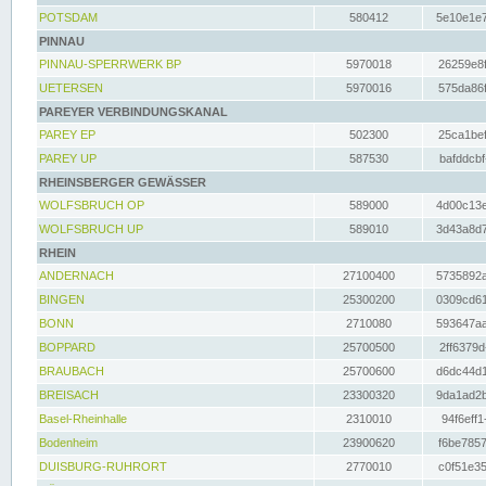
POTSDAM
580412
5e10e1e7
PINNAU
PINNAU-SPERRWERK BP
5970018
26259e8f
UETERSEN
5970016
575da86f
PAREYER VERBINDUNGSKANAL
PAREY EP
502300
25ca1bef
PAREY UP
587530
bafddcbf
RHEINSBERGER GEWÄSSER
WOLFSBRUCH OP
589000
4d00c13e
WOLFSBRUCH UP
589010
3d43a8d7
RHEIN
ANDERNACH
27100400
5735892a
BINGEN
25300200
0309cd61
BONN
2710080
593647aa
BOPPARD
25700500
2ff6379d
BRAUBACH
25700600
d6dc44d1
BREISACH
23300320
9da1ad2b
Basel-Rheinhalle
2310010
94f6eff1
Bodenheim
23900620
f6be7857
DUISBURG-RUHRORT
2770010
c0f51e35