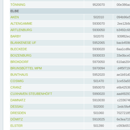
TÖNNING
9520070
00e386ac
ELBE
AKEN
502010
094b96e5
ALTENGAMME
5930070
2ee12b9a
ARTLENBURG
5930050
b3492c68
BARBY
502070
939f82ec
BLANKENESE UF
5952065
bacb459b
BLECKEDE
5930020
6aa1cd8e
BOIZENBURG
5930033
33e0bce0
BROKDORF
5970050
610ab204
BRUNSBÜTTEL MPM
5970094
d4f5f719
BUNTHAUS
5952020
ae1b91d0
COSWIG
501470
1ce53a59
CRANZ
5950070
e6b42536
CUXHAVEN STEUBENHÖFT
5990020
aad49293
DAMNATZ
5910030
c233674f
DESSAU
502000
1edc5fa4
DRESDEN
501060
70272185
DÖMITZ
5910025
6e3ea719
ELSTER
501390
c093b557