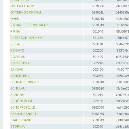
OSTERIFF MPM
5970096
eb90bd3f
OTTERNDORF MPM
5990011
5140295e
OVER
5950010
b02ce5c0
PINNAU-SPERRWERK AP
5970019
391bbba5
PIRNA
501040
85d686f1
PRETZSCH-MAUKEN
501330
f3dc8f07
RIESA
501110
b04b739d
ROGÄTZ
502250
133f0f6c
ROSSLAU
501490
e97116a4
ROTHENSEE
502210
e30f2e83
SANDAU
502430
f4c55f77
SCHARLEUK
503030
e32b0a28
SCHNACKENBURG
5910010
550e3885
SCHULAU
5950090
f3c6ee73
SCHÖNA
501010
7cb7461b
SCHÖNEBECK
502130
90bcb315
SCHÖPFSTELLE
5952030
fed4c295
SEEMANNSHÖFT
5952060
816affba
STADERSAND
5970013
80f0fc4d
STORKAU
502370
de4cc1db