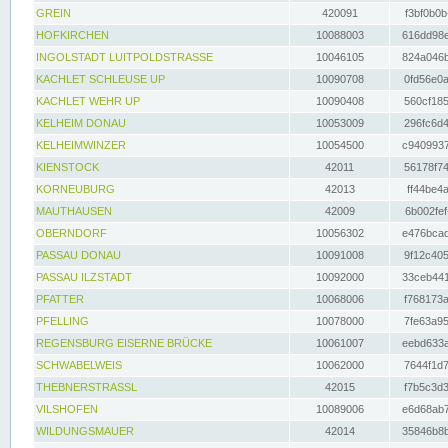
GREIN
420091
f3bf0b0b
HOFKIRCHEN
10088003
616dd98e
INGOLSTADT LUITPOLDSTRASSE
10046105
824a046b
KACHLET SCHLEUSE UP
10090708
0fd56e0a
KACHLET WEHR UP
10090408
560cf185
KELHEIM DONAU
10053009
296fc6d4
KELHEIMWINZER
10054500
c9409937
KIENSTOCK
42011
56178f74
KORNEUBURG
42013
ff44be4a
MAUTHAUSEN
42009
6b002fef
OBERNDORF
10056302
e476bcad
PASSAU DONAU
10091008
9f12c405
PASSAU ILZSTADT
10092000
33ceb441
PFATTER
10068006
f768173a
PFELLING
10078000
7fe63a95
REGENSBURG EISERNE BRÜCKE
10061007
eebd633a
SCHWABELWEIS
10062000
7644f1d7
THEBNERSTRASSL
42015
f7b5c3d3
VILSHOFEN
10089006
e6d68ab7
WILDUNGSMAUER
42014
35846b8b