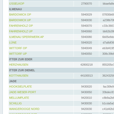
IJSSELKOP
2790070
bbaefa8e
ILMENAU
BARDOWICK OP
5940029
07830b68
BARDOWICK UP
5940030
a238b70f
FAHRENHOLZ OP
5940070
c33c3667
FAHRENHOLZ UP
5940060
bb62b28f
ILMENAU SPERRWERK AP
5940080
6b05e8dc
LÜNE
5940020
d7a8df36
WITTORF OP
5940049
eb3d4195
WITTORF UP
5940050
308c39b6
ITTER ZUR EDER
HERZHAUSEN
42800218
855205e7
ITTER ZUR DIEMEL
KOTTHAUSEN
44100013
36243256
JADE
HOOKSIELPLATE
9430020
fac30fe9
JADE-WESER-PORT
9430050
33bdec83
MELLUMPLATE
9420010
c8b9a2b6
SCHILLIG
9430030
b1cda5a0
WANGEROOGE NORD
9420030
c41d42b1