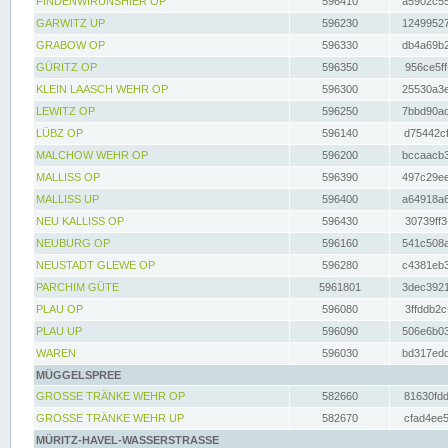
FINDENWIRUNSHIER OP
596410
a5902c55
GARWITZ UP
596230
12499527
GRABOW OP
596330
db4a69b2
GÜRITZ OP
596350
956ce5ff
KLEIN LAASCH WEHR OP
596300
25530a3e
LEWITZ OP
596250
7bbd90ad
LÜBZ OP
596140
d75442cf
MALCHOW WEHR OP
596200
bccaacb3
MALLISS OP
596390
497c29ee
MALLISS UP
596400
a64918a6
NEU KALLISS OP
596430
30739ff3
NEUBURG OP
596160
541c508a
NEUSTADT GLEWE OP
596280
c4381eb3
PARCHIM GÜTE
5961801
3dec3921
PLAU OP
596080
3ffddb2c
PLAU UP
596090
506e6b03
WAREN
596030
bd317edd
MÜGGELSPREE
GROSSE TRÄNKE WEHR OP
582660
81630fdd
GROSSE TRÄNKE WEHR UP
582670
cfad4ee5
MÜRITZ-HAVEL-WASSERSTRASSE