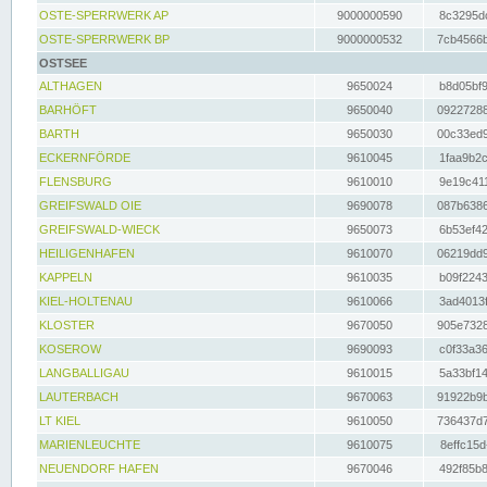
OSTE-SPERRWERK AP
9000000590
8c3295dc
OSTE-SPERRWERK BP
9000000532
7cb4566b
OSTSEE
ALTHAGEN
9650024
b8d05bf9
BARHÖFT
9650040
09227288
BARTH
9650030
00c33ed9
ECKERNFÖRDE
9610045
1faa9b2c
FLENSBURG
9610010
9e19c411
GREIFSWALD OIE
9690078
087b6386
GREIFSWALD-WIECK
9650073
6b53ef42
HEILIGENHAFEN
9610070
06219dd9
KAPPELN
9610035
b09f2243
KIEL-HOLTENAU
9610066
3ad4013f
KLOSTER
9670050
905e7328
KOSEROW
9690093
c0f33a36
LANGBALLIGAU
9610015
5a33bf14
LAUTERBACH
9670063
91922b9b
LT KIEL
9610050
736437d7
MARIENLEUCHTE
9610075
8effc15d
NEUENDORF HAFEN
9670046
492f85b8