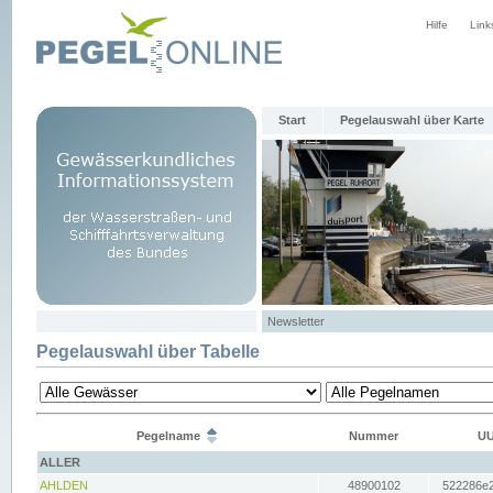
Hilfe
Link
Start
Pegelauswahl über Karte
Newsletter
Pegelauswahl über Tabelle
Pegelname
Nummer
UU
ALLER
AHLDEN
48900102
522286e2