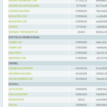
HENRICHENBURG UW
27700133
e6b68bc2
HERBRUM HAFENDAMM
3770030
8177a148
LÜDINGHAUSEN
27800020
f5bc4a51
MÜNSTER OW
27800040
ccd3e8f1
MÜNSTER UW
27800030
ed260406
RHEDE
3770040
16508b11
VERSEN TRENNSPITZE
25463
0024cc40
DATTELN-HAMM-KANAL
HAMM OW
27800060
4dbce62d
HAMM UW
27800080
4ef9dd9c
WALTROP
27800090
facc5c16
WERRIES OW
27800050
d31767ef
DIEMEL
DIEMELTALSPERRE
44100104
5cdc6555
HELMINGHAUSEN
44100206
33092c28
WILHELMSBRÜCKE
44100024
7deedc21
DONAU
ACHLEITEN
10094006
c389c9e2
DEGGENDORF
10081004
53d40547
DÜRNSTEIN
42012
ce4e3050
ERLAU
10096001
99619dc5