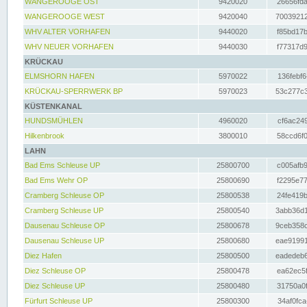
WANGEROOGE OST
9420020
26656fda
WANGEROOGE WEST
9420040
70039212
WHV ALTER VORHAFEN
9440020
f85bd17b
WHV NEUER VORHAFEN
9440030
f77317d9
KRÜCKAU
ELMSHORN HAFEN
5970022
136febf6
KRÜCKAU-SPERRWERK BP
5970023
53c277c3
KÜSTENKANAL
HUNDSMÜHLEN
4960020
cf6ac249
Hilkenbrook
3800010
58ccd6f0
LAHN
Bad Ems Schleuse UP
25800700
c005afb9
Bad Ems Wehr OP
25800690
f2295e77
Cramberg Schleuse OP
25800538
24fe419b
Cramberg Schleuse UP
25800540
3abb36d1
Dausenau Schleuse OP
25800678
9ceb358c
Dausenau Schleuse UP
25800680
eae91991
Diez Hafen
25800500
eadedeb6
Diez Schleuse OP
25800478
ea62ec5f
Diez Schleuse UP
25800480
31750a0f
Fürfurt Schleuse UP
25800300
34af0fca