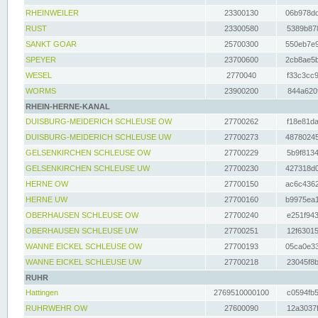
RHEINWEILER
23300130
06b978dd
RUST
23300580
5389b878
SANKT GOAR
25700300
550eb7e9
SPEYER
23700600
2cb8ae5b
WESEL
2770040
f33c3cc9
WORMS
23900200
844a620f
RHEIN-HERNE-KANAL
DUISBURG-MEIDERICH SCHLEUSE OW
27700262
f18e81da
DUISBURG-MEIDERICH SCHLEUSE UW
27700273
48780245
GELSENKIRCHEN SCHLEUSE OW
27700229
5b9f8134
GELSENKIRCHEN SCHLEUSE UW
27700230
427318d0
HERNE OW
27700150
ac6c4362
HERNE UW
27700160
b9975ea1
OBERHAUSEN SCHLEUSE OW
27700240
e251f943
OBERHAUSEN SCHLEUSE UW
27700251
12f63015
WANNE EICKEL SCHLEUSE OW
27700193
05ca0e33
WANNE EICKEL SCHLEUSE UW
27700218
23045f8b
RUHR
Hattingen
2769510000100
c0594fb5
RUHRWEHR OW
27600090
12a3037f