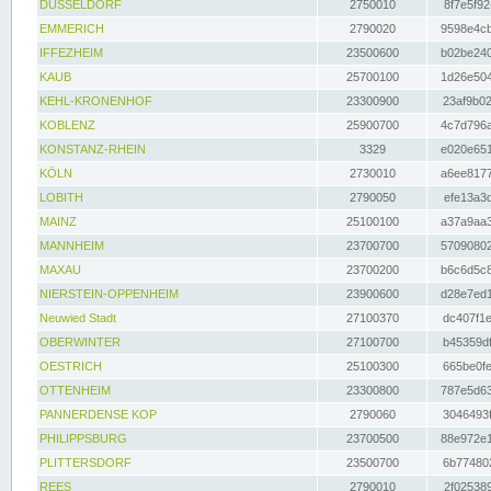
DÜSSELDORF
2750010
8f7e5f92
EMMERICH
2790020
9598e4cb
IFFEZHEIM
23500600
b02be240
KAUB
25700100
1d26e504
KEHL-KRONENHOF
23300900
23af9b02
KOBLENZ
25900700
4c7d796a
KONSTANZ-RHEIN
3329
e020e651
KÖLN
2730010
a6ee8177
LOBITH
2790050
efe13a3d
MAINZ
25100100
a37a9aa3
MANNHEIM
23700700
57090802
MAXAU
23700200
b6c6d5c8
NIERSTEIN-OPPENHEIM
23900600
d28e7ed1
Neuwied Stadt
27100370
dc407f1e
OBERWINTER
27100700
b45359df
OESTRICH
25100300
665be0fe
OTTENHEIM
23300800
787e5d63
PANNERDENSE KOP
2790060
3046493f
PHILIPPSBURG
23700500
88e972e1
PLITTERSDORF
23500700
6b774802
REES
2790010
2f025389