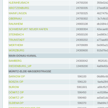
KLEINHEUBACH
24700200
355b02d2
KROTZENBURG
24700335
27eed51b
MAINFLINGEN
24700325
4627475d
OBERNAU
24700302
3c7cfb10
RAUNHEIM
24900108
db1684c1
SCHWEINFURT NEUER HAFEN
24300304
42ecae60
STEINBACH
24500100
1ed983c3
TRUNSTADT
24300202
a77aad00
WERTHEIM
24709089
0e065a22
WÜRZBURG
24300600
915d76e1
MAIN-DONAU-KANAL
BAMBERG
24300042
ff02f181
RIEDENBURG_UP
13409200
4a69e82e
MÜRITZ-ELDE-WASSERSTRASSE
BARKOW OP
596100
06d86c6b
BOBZIN OP
596120
faefa284
BUROW
5961601
a68cf527
DÖMITZ OP
596450
ec8188ee
DÖMITZ UP
596460
ad3a51da
ELDENA OP
596370
0fab94c7