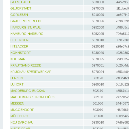
GEESTHACHT
5930060
44f7e955
GLÜCKSTADT
5970035
1f1bbed7
GORLEBEN
5910020
ac507f42
GRAUERORT REEDE
5970026
7398029b
HAMBURG ST. PAULI
5952050
d488c5cc
HAMBURG-HARBURG
5952025
706e5110
HETLINGEN
5970010
599c23b1
HITZACKER
5920010
a26e57c9
HOHNSTORF
5930040
d9289367
KOLLMAR
5970025
3ed90357
KRAUTSAND REEDE
5970031
8c20b4dc
KRÜCKAU-SPERRWERK AP
5970024
a653eb04
LENZEN
503120
c80a4f21
LÜHORT
5960010
8d18d129
MAGDEBURG-BUCKAU
502170
b8567c1e
MAGDEBURG-STROMBRÜCKE
502180
ccccb57f
MEISSEN
501080
24440872
MÜGGENDORF
503070
48f2661f
MÜHLBERG
501160
16b9b4e7
NEU DARCHAU
5930010
67d6e882
NIEGRIPP AP
502240
3adf88fd