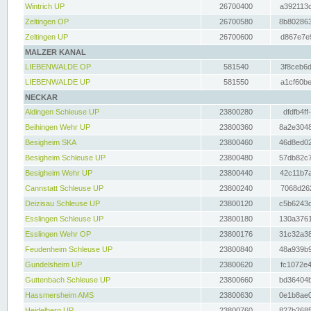
Wintrich UP
26700400
a392113c
Zeltingen OP
26700580
8b802863
Zeltingen UP
26700600
d867e7e9
MALZER KANAL
LIEBENWALDE OP
581540
3f8ceb6d
LIEBENWALDE UP
581550
a1cf60be
NECKAR
Aldingen Schleuse UP
23800280
dfdfb4ff
Beihingen Wehr UP
23800360
8a2e3048
Besigheim SKA
23800460
46d8ed02
Besigheim Schleuse UP
23800480
57db82c7
Besigheim Wehr UP
23800440
42c11b7a
Cannstatt Schleuse UP
23800240
7068d262
Deizisau Schleuse UP
23800120
c5b6243d
Esslingen Schleuse UP
23800180
130a3761
Esslingen Wehr OP
23800176
31c32a38
Feudenheim Schleuse UP
23800840
48a939b9
Gundelsheim UP
23800620
fc1072e4
Guttenbach Schleuse UP
23800660
bd36404b
Hassmersheim AMS
23800630
0e1b8ae0
Heidelberg UP
23800760
827b2685