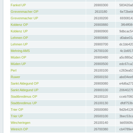
Fankel UP
26900300
583420a8
Grevenmacher OP
2610180
6e72bebf
Grevenmacher UP
26100200
69308142
Koblenz OP
26900880
3f64ff08
Koblenz UP
26900900
9dbcac54
Lehmen OP
26900680
d0abe01a
Lehmen UP
26900700
dc1bb420
Mehring AMS
26700100
4c1b6f17
Müden OP
26900480
a5c880a3
Müden UP
26900500
edc67ca3
Perl
26100100
c263ea53
Ruwer
26500150
abd34ee6
Sankt Aldegund OP
26900080
e4d6a271
Sankt Aldegund UP
26900100
20640279
Stadtbredimus OP
26100110
cceb7060
Stadtbredimus UP
26100130
dfdf753b
Trier OP
26500080
9d2b4126
Trier UP
26500100
3bec53ca
Wincheringen
26100140
bb5560fc
Wintrich OP
26700380
cb4789e4