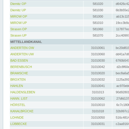
Diemitz OP
581020
d6426c42
Diemitz UP
581030
6b3b55e2
MIROW OP
581000
ab13c115
MIROW UP
581010
19cc3b9a
Strasen OP
581060
117877ec
Strasen UP
581070
2cc40997
MITTELLANDKANAL
ANDERTEN OW
31010061
bc20d819
ANDERTEN UW
31010060
dd41a7d6
BAD ESSEN
31010030
6760b547
BERENBUSCH
31010042
d2c8f60e
BRAMSCHE
31010020
bec8a6a5
BROXTEN
31010032
1125a391
HAHLEN
31010041
ac970eb0
HALDENSLEBEN
3101013
90d92801
HANN. LIST
31010062
27dfd137
HÖRSTEL
31010010
6c7c180f
KANALBRÜCKE
3101018
32b997c2
LOHNDE
31010050
516c4814
LÜBBECKE
31010031
c2aa9164