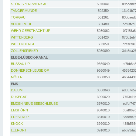
STÖR-SPERRWERK AP
5970041
d9acdbec
TANGERMÜNDE
502350
13e91b77
TORGAU
501261
83bbaedb
VOCKERODE
501480
ae93f2a5
WEHR GEESTHACHT UP
5930062
0f7f58a8
WITTENBERG
501420
070b1eb4
WITTENBERGE
503050
cbf3cd49
ZOLLENSPIEKER
5930090
3de8ea26
ELBE-LÜBECK-KANAL
BÜSSAU UP
9669040
bf7bb8e8
DONNERSCHLEUSE OP
9660049
45634232
MÖLLN
9660050
46644438
EMS
DALUM
3550040
ad357e52
DUKEGAT
3990020
7753c1fa
EMDEN NEUE SEESCHLEUSE
3970010
edfdf747
EMSHÖRN
9340010
c8af067c
FUESTRUP
3310010
3a8ed45f
KNOCK
3990010
438b565e
LEERORT
3910010
abb23dad