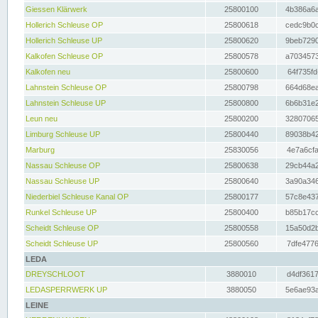
Giessen Klärwerk
25800100
4b386a6a
Hollerich Schleuse OP
25800618
cedc9b0c
Hollerich Schleuse UP
25800620
9beb7290
Kalkofen Schleuse OP
25800578
a7034573
Kalkofen neu
25800600
64f735fd
Lahnstein Schleuse OP
25800798
664d68ea
Lahnstein Schleuse UP
25800800
6b6b31e2
Leun neu
25800200
32807065
Limburg Schleuse UP
25800440
89038b42
Marburg
25830056
4e7a6cfa
Nassau Schleuse OP
25800638
29cb44a2
Nassau Schleuse UP
25800640
3a90a346
Niederbiel Schleuse Kanal OP
25800177
57c8e437
Runkel Schleuse UP
25800400
b85b17cc
Scheidt Schleuse OP
25800558
15a50d2b
Scheidt Schleuse UP
25800560
7dfe4776
LEDA
DREYSCHLOOT
3880010
d4df3617
LEDASPERRWERK UP
3880050
5e6ae93a
LEINE