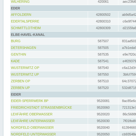
WILHERING
420061
aec23fd6
EDER
AFFOLDERN
42800502
ab9d5a42
EDERTALSPERRE
42800310
c6e9f744
SCHMITTLOTHEIM
42800309
d2155fa6
ELBE-HAVEL-KANAL
BURG
587507
831ad501
DETERSHAGEN
587505
a7b1eda9
GENTHIN
587535
e9e7f20c
KADE
587541
e4f29379
WUSTERWITZ OP
587540
c6a12d34
WUSTERWITZ UP
587550
3bfcf759
ZERBEN OP
587510
64c37072
ZERBEN UP
587520
532d8718
EIDER
EIDER-SPERRWERK BP
9520081
8ac85e6c
FRIEDRICHSTADT STRASSENBRÜCKE
9520060
721313e7
LEXFÄHRE OBERWASSER
9520020
86c5688f
LEXFÄHRE UNTERWASSER
9520030
7f01fbd8
NORDFELD OBERWASSER
9520040
61394669
NORDFELD UNTERWASSER
9520050
cb93548e