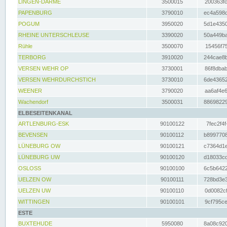
LINGEN-DARME
3500015
200363fc
PAPENBURG
3790010
ec4a598d
POGUM
3950020
5d1e4350
RHEINE UNTERSCHLEUSE
3390020
50a449ba
Rühle
3500070
15456f75
TERBORG
3910020
244cae8b
VERSEN WEHR OP
3730001
86f8dbab
VERSEN WEHRDURCHSTICH
3730010
6de43652
WEENER
3790020
aa6af4e6
Wachendorf
3500031
88698229
ELBESEITENKANAL
ARTLENBURG-ESK
90100122
7fec2f4f
BEVENSEN
90100112
b8997708
LÜNEBURG OW
90100121
c7364d1e
LÜNEBURG UW
90100120
d18033cd
OSLOSS
90100100
6c5b6422
UELZEN OW
90100111
728bd3e3
UELZEN UW
90100110
0d0082cf
WITTINGEN
90100101
9cf795ce
ESTE
BUXTEHUDE
5950080
8a08c920