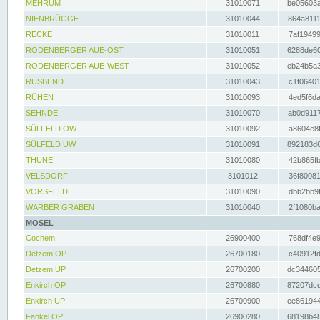
MEHRUM
31010071
be05603a
NIENBRÜGGE
31010044
864a8111
RECKE
31010011
7af19499
RODENBERGER AUE-OST
31010051
6288de60
RODENBERGER AUE-WEST
31010052
eb24b5a3
RUSBEND
31010043
c1f06401
RÜHEN
31010093
4ed5f6da
SEHNDE
31010070
ab0d9117
SÜLFELD OW
31010092
a8604e8f
SÜLFELD UW
31010091
892183d6
THUNE
31010080
42b865fb
VELSDORF
3101012
36f80081
VORSFELDE
31010090
dbb2bb9f
WARBER GRABEN
31010040
2f1080ba
MOSEL
Cochem
26900400
768df4e9
Detzem OP
26700180
c40912fd
Detzem UP
26700200
dc344605
Enkirch OP
26700880
87207dcd
Enkirch UP
26700900
ee861944
Fankel OP
26900280
68198b48