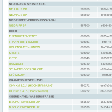
NEUHAUSER SPEISEKANAL
NEUHAUS OP
585850
963bdc26
NEUHAUS UP
585860
bf48cefd
NIEGRIPPER VERBINDUNGSKANAL
NIEGRIPP BP
587500
e506460f
ODER
EISENHÜTTENSTADT
603000
8675aa70
FRANKFURT1 (ODER)
603031
bffdf7f2
HOHENSAATEN-FINOW
603080
f7a639a4
KIENITZ
603050
6298a8f9
KIETZ
603040
16258271
RATZDORF
603140
ca3f535b
SCHWEDT-ODERBRÜCKE
603130
e28babaa
STÜTZKOW
603100
30bff0df
ORANIENBURGER HAVEL
OHV KM 3.014 (HOCHSPANNUNG)
580271
eea7e3dc
OHv km 1.467 (Blaues Wunder)
580272
8b51c505
OBERE HAVEL-WASSERSTRASSE
BISCHOFSWERDER OP
581520
16a780aa
BISCHOFSWERDER UP
581530
74134dc6