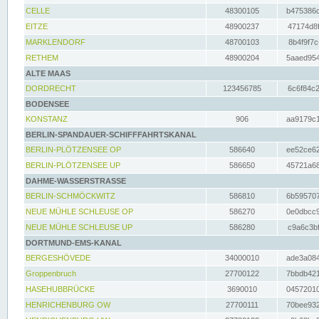
CELLE
48300105
b475386c
EITZE
48900237
47174d8f
MARKLENDORF
48700103
8b4f9f7c
RETHEM
48900204
5aaed954
ALTE MAAS
DORDRECHT
123456785
6c6f84c2
BODENSEE
KONSTANZ
906
aa9179c1
BERLIN-SPANDAUER-SCHIFFFAHRTSKANAL
BERLIN-PLÖTZENSEE OP
586640
ee52ce62
BERLIN-PLÖTZENSEE UP
586650
45721a68
DAHME-WASSERSTRASSE
BERLIN-SCHMÖCKWITZ
586810
6b595707
NEUE MÜHLE SCHLEUSE OP
586270
0e0dbcc9
NEUE MÜHLE SCHLEUSE UP
586280
c9a6c3bf
DORTMUND-EMS-KANAL
BERGESHÖVEDE
34000010
ade3a084
Groppenbruch
27700122
7bbdb421
HASEHUBBRÜCKE
3690010
04572010
HENRICHENBURG OW
27700111
70bee932