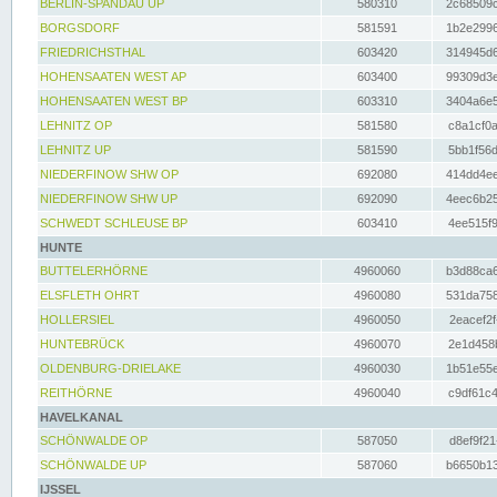
BERLIN-SPANDAU UP
580310
2c68509c
BORGSDORF
581591
1b2e2996
FRIEDRICHSTHAL
603420
314945d6
HOHENSAATEN WEST AP
603400
99309d3e
HOHENSAATEN WEST BP
603310
3404a6e5
LEHNITZ OP
581580
c8a1cf0a
LEHNITZ UP
581590
5bb1f56d
NIEDERFINOW SHW OP
692080
414dd4ee
NIEDERFINOW SHW UP
692090
4eec6b25
SCHWEDT SCHLEUSE BP
603410
4ee515f9
HUNTE
BUTTELERHÖRNE
4960060
b3d88ca6
ELSFLETH OHRT
4960080
531da758
HOLLERSIEL
4960050
2eacef2f
HUNTEBRÜCK
4960070
2e1d458b
OLDENBURG-DRIELAKE
4960030
1b51e55e
REITHÖRNE
4960040
c9df61c4
HAVELKANAL
SCHÖNWALDE OP
587050
d8ef9f21
SCHÖNWALDE UP
587060
b6650b13
IJSSEL