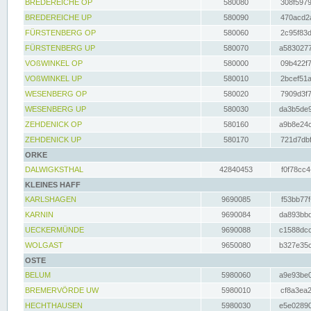
BREDEREICHE OP
580080
308f5979
BREDEREICHE UP
580090
470acd2a
FÜRSTENBERG OP
580060
2c95f83d
FÜRSTENBERG UP
580070
a5830277
VOßWINKEL OP
580000
09b422f7
VOßWINKEL UP
580010
2bcef51a
WESENBERG OP
580020
7909d3f7
WESENBERG UP
580030
da3b5de9
ZEHDENICK OP
580160
a9b8e24c
ZEHDENICK UP
580170
721d7dbf
ORKE
DALWIGKSTHAL
42840453
f0f78cc4
KLEINES HAFF
KARLSHAGEN
9690085
f53bb77f
KARNIN
9690084
da893bbd
UECKERMÜNDE
9690088
c1588dcc
WOLGAST
9650080
b327e35c
OSTE
BELUM
5980060
a9e93be0
BREMERVÖRDE UW
5980010
cf8a3ea2
HECHTHAUSEN
5980030
e5e02890