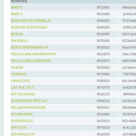
NORDSEE
BAKE A
9510063
e8daa3e2
BAKE Z
9510066
104fdc24
BORKUM FISCHERBALJE
9340020
8727ebfd
BORKUM SÜDSTRAND
9340030
478f21e9
BÜSUM
9510095
5287a3e1
DAGEBÜLL
9570040
6233e901
EIDER-SPERRWERK AP
9530010
04acd7e5
HELGOLAND BINNENHAFEN
9510070
c0ec139b
HELGOLAND SÜDHAFEN
9510075
0d8233b8
HUSUM
9530020
e114aeec
HÖRNUM
9570050
733755fd
LANGEOOG
9390010
a0c1dcb6
LIST AUF SYLT
9570070
5e92d73f
MITTELGRUND
9510132
3ff99b92
NORDERNEY RIFFGAT
9360010
c0244c0e
PELLWORM ANLEGER
9550021
2852b9ab
SCHARHÖRN
9510060
f0197bcf
SPIEKEROOG
9410010
662c4b5e
WITTDÜN
9570010
9c4c11f2
ZEHNERLOCH
9510010
e574d0af