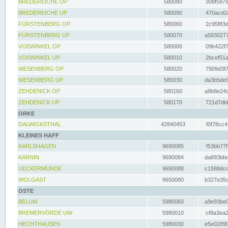
BREDEREICHE OP
580080
308f5979
BREDEREICHE UP
580090
470acd2a
FÜRSTENBERG OP
580060
2c95f83d
FÜRSTENBERG UP
580070
a5830277
VOßWINKEL OP
580000
09b422f7
VOßWINKEL UP
580010
2bcef51a
WESENBERG OP
580020
7909d3f7
WESENBERG UP
580030
da3b5de9
ZEHDENICK OP
580160
a9b8e24c
ZEHDENICK UP
580170
721d7dbf
ORKE
DALWIGKSTHAL
42840453
f0f78cc4
KLEINES HAFF
KARLSHAGEN
9690085
f53bb77f
KARNIN
9690084
da893bbd
UECKERMÜNDE
9690088
c1588dcc
WOLGAST
9650080
b327e35c
OSTE
BELUM
5980060
a9e93be0
BREMERVÖRDE UW
5980010
cf8a3ea2
HECHTHAUSEN
5980030
e5e02890