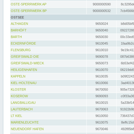
OSTE-SPERRWERK AP
9000000590
8c3295dc
OSTE-SPERRWERK BP
9000000532
7cb4566b
OSTSEE
ALTHAGEN
9650024
b8d05bf9
BARHÖFT
9650040
09227288
BARTH
9650030
00c33ed9
ECKERNFÖRDE
9610045
1faa9b2c
FLENSBURG
9610010
9e19c411
GREIFSWALD OIE
9690078
087b6386
GREIFSWALD-WIECK
9650073
6b53ef42
HEILIGENHAFEN
9610070
06219dd9
KAPPELN
9610035
b09f2243
KIEL-HOLTENAU
9610066
3ad4013f
KLOSTER
9670050
905e7328
KOSEROW
9690093
c0f33a36
LANGBALLIGAU
9610015
5a33bf14
LAUTERBACH
9670063
91922b9b
LT KIEL
9610050
736437d7
MARIENLEUCHTE
9610075
8effc15d
NEUENDORF HAFEN
9670046
492f85b8