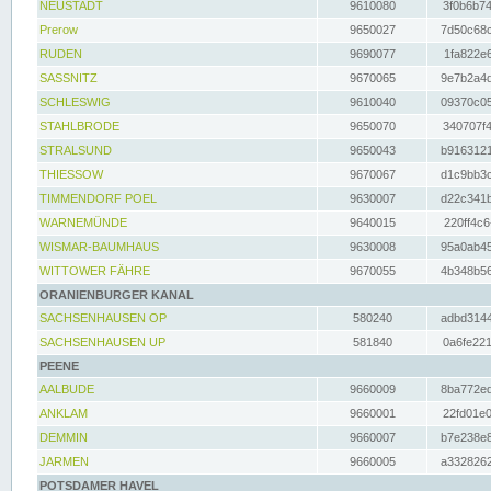
NEUSTADT
9610080
3f0b6b74
Prerow
9650027
7d50c68c
RUDEN
9690077
1fa822e6
SASSNITZ
9670065
9e7b2a4d
SCHLESWIG
9610040
09370c05
STAHLBRODE
9650070
340707f4
STRALSUND
9650043
b9163121
THIESSOW
9670067
d1c9bb3c
TIMMENDORF POEL
9630007
d22c341b
WARNEMÜNDE
9640015
220ff4c6
WISMAR-BAUMHAUS
9630008
95a0ab45
WITTOWER FÄHRE
9670055
4b348b56
ORANIENBURGER KANAL
SACHSENHAUSEN OP
580240
adbd3144
SACHSENHAUSEN UP
581840
0a6fe221
PEENE
AALBUDE
9660009
8ba772ed
ANKLAM
9660001
22fd01e0
DEMMIN
9660007
b7e238e8
JARMEN
9660005
a3328262
POTSDAMER HAVEL