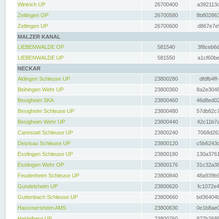
Wintrich UP
26700400
a392113c
Zeltingen OP
26700580
8b802863
Zeltingen UP
26700600
d867e7e9
MALZER KANAL
LIEBENWALDE OP
581540
3f8ceb6d
LIEBENWALDE UP
581550
a1cf60be
NECKAR
Aldingen Schleuse UP
23800280
dfdfb4ff
Beihingen Wehr UP
23800360
8a2e3048
Besigheim SKA
23800460
46d8ed02
Besigheim Schleuse UP
23800480
57db82c7
Besigheim Wehr UP
23800440
42c11b7a
Cannstatt Schleuse UP
23800240
7068d262
Deizisau Schleuse UP
23800120
c5b6243d
Esslingen Schleuse UP
23800180
130a3761
Esslingen Wehr OP
23800176
31c32a38
Feudenheim Schleuse UP
23800840
48a939b9
Gundelsheim UP
23800620
fc1072e4
Guttenbach Schleuse UP
23800660
bd36404b
Hassmersheim AMS
23800630
0e1b8ae0
Heidelberg UP
23800760
827b2685