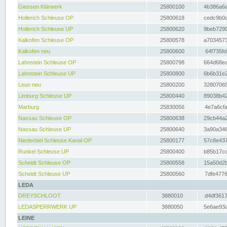
Giessen Klärwerk
25800100
4b386a6a
Hollerich Schleuse OP
25800618
cedc9b0c
Hollerich Schleuse UP
25800620
9beb7290
Kalkofen Schleuse OP
25800578
a7034573
Kalkofen neu
25800600
64f735fd
Lahnstein Schleuse OP
25800798
664d68ea
Lahnstein Schleuse UP
25800800
6b6b31e2
Leun neu
25800200
32807065
Limburg Schleuse UP
25800440
89038b42
Marburg
25830056
4e7a6cfa
Nassau Schleuse OP
25800638
29cb44a2
Nassau Schleuse UP
25800640
3a90a346
Niederbiel Schleuse Kanal OP
25800177
57c8e437
Runkel Schleuse UP
25800400
b85b17cc
Scheidt Schleuse OP
25800558
15a50d2b
Scheidt Schleuse UP
25800560
7dfe4776
LEDA
DREYSCHLOOT
3880010
d4df3617
LEDASPERRWERK UP
3880050
5e6ae93a
LEINE