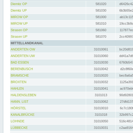
Diemitz OP
581020
d6426c42
Diemitz UP
581030
6b3b55e2
MIROW OP
581000
ab13c115
MIROW UP
581010
19cc3b9a
Strasen OP
581060
117877ec
Strasen UP
581070
2cc40997
MITTELLANDKANAL
ANDERTEN OW
31010061
bc20d819
ANDERTEN UW
31010060
dd41a7d6
BAD ESSEN
31010030
6760b547
BERENBUSCH
31010042
d2c8f60e
BRAMSCHE
31010020
bec8a6a5
BROXTEN
31010032
1125a391
HAHLEN
31010041
ac970eb0
HALDENSLEBEN
3101013
90d92801
HANN. LIST
31010062
27dfd137
HÖRSTEL
31010010
6c7c180f
KANALBRÜCKE
3101018
32b997c2
LOHNDE
31010050
516c4814
LÜBBECKE
31010031
c2aa9164