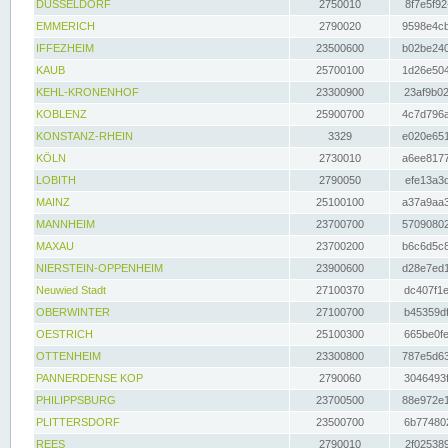
DÜSSELDORF
2750010
8f7e5f92
EMMERICH
2790020
9598e4cb
IFFEZHEIM
23500600
b02be240
KAUB
25700100
1d26e504
KEHL-KRONENHOF
23300900
23af9b02
KOBLENZ
25900700
4c7d796a
KONSTANZ-RHEIN
3329
e020e651
KÖLN
2730010
a6ee8177
LOBITH
2790050
efe13a3d
MAINZ
25100100
a37a9aa3
MANNHEIM
23700700
57090802
MAXAU
23700200
b6c6d5c8
NIERSTEIN-OPPENHEIM
23900600
d28e7ed1
Neuwied Stadt
27100370
dc407f1e
OBERWINTER
27100700
b45359df
OESTRICH
25100300
665be0fe
OTTENHEIM
23300800
787e5d63
PANNERDENSE KOP
2790060
3046493f
PHILIPPSBURG
23700500
88e972e1
PLITTERSDORF
23500700
6b774802
REES
2790010
2f025389