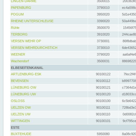
LINGEN-DARME
3500015
200363fc
PAPENBURG
3790010
ec4a598d
POGUM
3950020
5d1e4350
RHEINE UNTERSCHLEUSE
3390020
50a449ba
Rühle
3500070
15456f75
TERBORG
3910020
244cae8b
VERSEN WEHR OP
3730001
86f8dbab
VERSEN WEHRDURCHSTICH
3730010
6de43652
WEENER
3790020
aa6af4e6
Wachendorf
3500031
88698229
ELBESEITENKANAL
ARTLENBURG-ESK
90100122
7fec2f4f
BEVENSEN
90100112
b8997708
LÜNEBURG OW
90100121
c7364d1e
LÜNEBURG UW
90100120
d18033cd
OSLOSS
90100100
6c5b6422
UELZEN OW
90100111
728bd3e3
UELZEN UW
90100110
0d0082cf
WITTINGEN
90100101
9cf795ce
ESTE
BUXTEHUDE
5950080
8a08c920