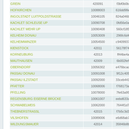
GREIN
420091
f3bf0b0b
HOFKIRCHEN
10088003
616dd98e
INGOLSTADT LUITPOLDSTRASSE
10046105
824a046b
KACHLET SCHLEUSE UP
10090708
0fd56e0a
KACHLET WEHR UP
10090408
560cf185
KELHEIM DONAU
10053009
296fc6d4
KELHEIMWINZER
10054500
c9409937
KIENSTOCK
42011
56178f74
KORNEUBURG
42013
ff44be4a
MAUTHAUSEN
42009
6b002fef
OBERNDORF
10056302
e476bcad
PASSAU DONAU
10091008
9f12c405
PASSAU ILZSTADT
10092000
33ceb441
PFATTER
10068006
f768173a
PFELLING
10078000
7fe63a95
REGENSBURG EISERNE BRÜCKE
10061007
eebd633a
SCHWABELWEIS
10062000
7644f1d7
THEBNERSTRASSL
42015
f7b5c3d3
VILSHOFEN
10089006
e6d68ab7
WILDUNGSMAUER
42014
35846b8b