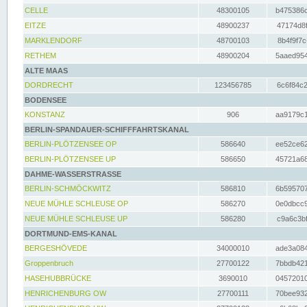
CELLE
48300105
b475386c
EITZE
48900237
47174d8f
MARKLENDORF
48700103
8b4f9f7c
RETHEM
48900204
5aaed954
ALTE MAAS
DORDRECHT
123456785
6c6f84c2
BODENSEE
KONSTANZ
906
aa9179c1
BERLIN-SPANDAUER-SCHIFFFAHRTSKANAL
BERLIN-PLÖTZENSEE OP
586640
ee52ce62
BERLIN-PLÖTZENSEE UP
586650
45721a68
DAHME-WASSERSTRASSE
BERLIN-SCHMÖCKWITZ
586810
6b595707
NEUE MÜHLE SCHLEUSE OP
586270
0e0dbcc9
NEUE MÜHLE SCHLEUSE UP
586280
c9a6c3bf
DORTMUND-EMS-KANAL
BERGESHÖVEDE
34000010
ade3a084
Groppenbruch
27700122
7bbdb421
HASEHUBBRÜCKE
3690010
04572010
HENRICHENBURG OW
27700111
70bee932