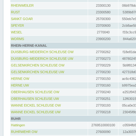
RHEINWEILER
23300130
06b978dd
RUST
23300580
5389b878
SANKT GOAR
25700300
550eb7e9
SPEYER
23700600
2cb8ae5b
WESEL
2770040
f33c3cc9
WORMS
23900200
844a620f
RHEIN-HERNE-KANAL
DUISBURG-MEIDERICH SCHLEUSE OW
27700262
f18e81da
DUISBURG-MEIDERICH SCHLEUSE UW
27700273
48780245
GELSENKIRCHEN SCHLEUSE OW
27700229
5b9f8134
GELSENKIRCHEN SCHLEUSE UW
27700230
427318d0
HERNE OW
27700150
ac6c4362
HERNE UW
27700160
b9975ea1
OBERHAUSEN SCHLEUSE OW
27700240
e251f943
OBERHAUSEN SCHLEUSE UW
27700251
12f63015
WANNE EICKEL SCHLEUSE OW
27700193
05ca0e33
WANNE EICKEL SCHLEUSE UW
27700218
23045f8b
RUHR
Hattingen
2769510000100
c0594fb5
RUHRWEHR OW
27600090
12a3037f