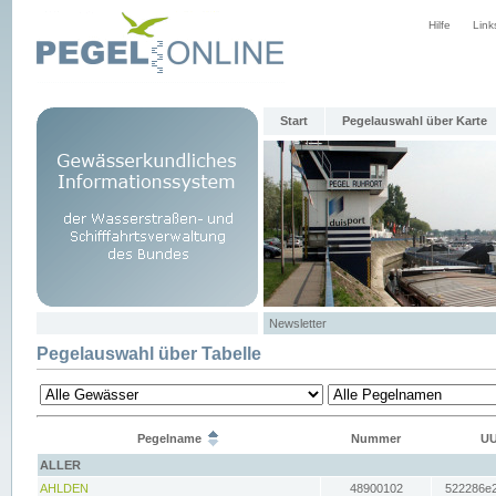
Hilfe
Link
Start
Pegelauswahl über Karte
Newsletter
Pegelauswahl über Tabelle
Pegelname
Nummer
UU
ALLER
AHLDEN
48900102
522286e2