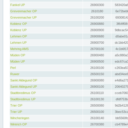
Fankel UP
26900300
583420a8
Grevenmacher OP
2610180
6e72bebf
Grevenmacher UP
26100200
69308142
Koblenz OP
26900880
3f64ff08
Koblenz UP
26900900
9dbcac54
Lehmen OP
26900680
d0abe01a
Lehmen UP
26900700
dc1bb420
Mehring AMS
26700100
4c1b6f17
Müden OP
26900480
a5c880a3
Müden UP
26900500
edc67ca3
Perl
26100100
c263ea53
Ruwer
26500150
abd34ee6
Sankt Aldegund OP
26900080
e4d6a271
Sankt Aldegund UP
26900100
20640279
Stadtbredimus OP
26100110
cceb7060
Stadtbredimus UP
26100130
dfdf753b
Trier OP
26500080
9d2b4126
Trier UP
26500100
3bec53ca
Wincheringen
26100140
bb5560fc
Wintrich OP
26700380
cb4789e4