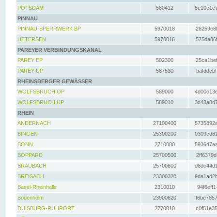
POTSDAM
580412
5e10e1e7
PINNAU
PINNAU-SPERRWERK BP
5970018
26259e8f
UETERSEN
5970016
575da86f
PAREYER VERBINDUNGSKANAL
PAREY EP
502300
25ca1bef
PAREY UP
587530
bafddcbf
RHEINSBERGER GEWÄSSER
WOLFSBRUCH OP
589000
4d00c13e
WOLFSBRUCH UP
589010
3d43a8d7
RHEIN
ANDERNACH
27100400
5735892a
BINGEN
25300200
0309cd61
BONN
2710080
593647aa
BOPPARD
25700500
2ff6379d
BRAUBACH
25700600
d6dc44d1
BREISACH
23300320
9da1ad2b
Basel-Rheinhalle
2310010
94f6eff1
Bodenheim
23900620
f6be7857
DUISBURG-RUHRORT
2770010
c0f51e35