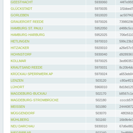
GEESTHACHT
5930060
44f7e955
GLÜCKSTADT
5970035
1f1bbed7
GORLEBEN
5910020
ac507f42
GRAUERORT REEDE
5970026
7398029b
HAMBURG ST. PAULI
5952050
d488c5cc
HAMBURG-HARBURG
5952025
706e5110
HETLINGEN
5970010
599c23b1
HITZACKER
5920010
a26e57c9
HOHNSTORF
5930040
d9289367
KOLLMAR
5970025
3ed90357
KRAUTSAND REEDE
5970031
8c20b4dc
KRÜCKAU-SPERRWERK AP
5970024
a653eb04
LENZEN
503120
c80a4f21
LÜHORT
5960010
8d18d129
MAGDEBURG-BUCKAU
502170
b8567c1e
MAGDEBURG-STROMBRÜCKE
502180
ccccb57f
MEISSEN
501080
24440872
MÜGGENDORF
503070
48f2661f
MÜHLBERG
501160
16b9b4e7
NEU DARCHAU
5930010
67d6e882
NIEGRIPP AP
502240
3adf88fd