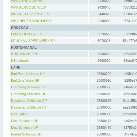
WANGEROOGE OST
9420020
26656fda
WANGEROOGE WEST
9420040
70039212
WHV ALTER VORHAFEN
9440020
f85bd17b
WHV NEUER VORHAFEN
9440030
f77317d9
KRÜCKAU
ELMSHORN HAFEN
5970022
136febf6
KRÜCKAU-SPERRWERK BP
5970023
53c277c3
KÜSTENKANAL
HUNDSMÜHLEN
4960020
cf6ac249
Hilkenbrook
3800010
58ccd6f0
LAHN
Bad Ems Schleuse UP
25800700
c005afb9
Bad Ems Wehr OP
25800690
f2295e77
Cramberg Schleuse OP
25800538
24fe419b
Cramberg Schleuse UP
25800540
3abb36d1
Dausenau Schleuse OP
25800678
9ceb358c
Dausenau Schleuse UP
25800680
eae91991
Diez Hafen
25800500
eadedeb6
Diez Schleuse OP
25800478
ea62ec5f
Diez Schleuse UP
25800480
31750a0f
Fürfurt Schleuse UP
25800300
34af0fca