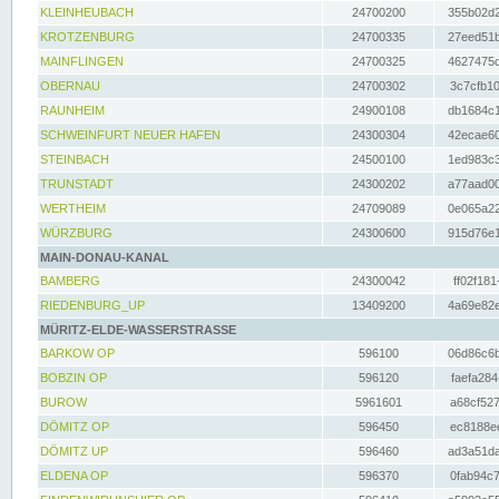
KLEINHEUBACH
24700200
355b02d2
KROTZENBURG
24700335
27eed51b
MAINFLINGEN
24700325
4627475d
OBERNAU
24700302
3c7cfb10
RAUNHEIM
24900108
db1684c1
SCHWEINFURT NEUER HAFEN
24300304
42ecae60
STEINBACH
24500100
1ed983c3
TRUNSTADT
24300202
a77aad00
WERTHEIM
24709089
0e065a22
WÜRZBURG
24300600
915d76e1
MAIN-DONAU-KANAL
BAMBERG
24300042
ff02f181
RIEDENBURG_UP
13409200
4a69e82e
MÜRITZ-ELDE-WASSERSTRASSE
BARKOW OP
596100
06d86c6b
BOBZIN OP
596120
faefa284
BUROW
5961601
a68cf527
DÖMITZ OP
596450
ec8188ee
DÖMITZ UP
596460
ad3a51da
ELDENA OP
596370
0fab94c7