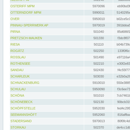
OSTERIFF MPM
5970096
eb90bd3f
OTTERNDORF MPM
5990011
5140295e
OVER
5950010
b02ce5c0
PINNAU-SPERRWERK AP
5970019
391bbba5
PIRNA
501040
85d686f1
PRETZSCH-MAUKEN
501330
f3dc8f07
RIESA
501110
b04b739d
ROGÄTZ
502250
133f0f6c
ROSSLAU
501490
e97116a4
ROTHENSEE
502210
e30f2e83
SANDAU
502430
f4c55f77
SCHARLEUK
503030
e32b0a28
SCHNACKENBURG
5910010
550e3885
SCHULAU
5950090
f3c6ee73
SCHÖNA
501010
7cb7461b
SCHÖNEBECK
502130
90bcb315
SCHÖPFSTELLE
5952030
fed4c295
SEEMANNSHÖFT
5952060
816affba
STADERSAND
5970013
80f0fc4d
STORKAU
502370
de4cc1db