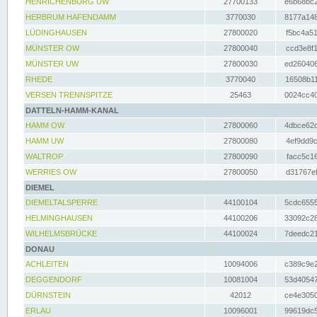
HENRICHENBURG UW
27700133
e6b68bc2
HERBRUM HAFENDAMM
3770030
8177a148
LÜDINGHAUSEN
27800020
f5bc4a51
MÜNSTER OW
27800040
ccd3e8f1
MÜNSTER UW
27800030
ed260406
RHEDE
3770040
16508b11
VERSEN TRENNSPITZE
25463
0024cc40
DATTELN-HAMM-KANAL
HAMM OW
27800060
4dbce62d
HAMM UW
27800080
4ef9dd9c
WALTROP
27800090
facc5c16
WERRIES OW
27800050
d31767ef
DIEMEL
DIEMELTALSPERRE
44100104
5cdc6555
HELMINGHAUSEN
44100206
33092c28
WILHELMSBRÜCKE
44100024
7deedc21
DONAU
ACHLEITEN
10094006
c389c9e2
DEGGENDORF
10081004
53d40547
DÜRNSTEIN
42012
ce4e3050
ERLAU
10096001
99619dc5