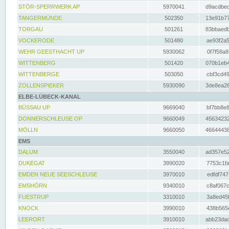
STÖR-SPERRWERK AP
5970041
d9acdbec
TANGERMÜNDE
502350
13e91b77
TORGAU
501261
83bbaedb
VOCKERODE
501480
ae93f2a5
WEHR GEESTHACHT UP
5930062
0f7f58a8
WITTENBERG
501420
070b1eb4
WITTENBERGE
503050
cbf3cd49
ZOLLENSPIEKER
5930090
3de8ea26
ELBE-LÜBECK-KANAL
BÜSSAU UP
9669040
bf7bb8e8
DONNERSCHLEUSE OP
9660049
45634232
MÖLLN
9660050
46644438
EMS
DALUM
3550040
ad357e52
DUKEGAT
3990020
7753c1fa
EMDEN NEUE SEESCHLEUSE
3970010
edfdf747
EMSHÖRN
9340010
c8af067c
FUESTRUP
3310010
3a8ed45f
KNOCK
3990010
438b565e
LEERORT
3910010
abb23dad