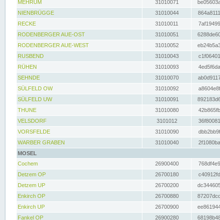
MEHRUM
31010071
be05603a
NIENBRÜGGE
31010044
864a8111
RECKE
31010011
7af19499
RODENBERGER AUE-OST
31010051
6288de60
RODENBERGER AUE-WEST
31010052
eb24b5a3
RUSBEND
31010043
c1f06401
RÜHEN
31010093
4ed5f6da
SEHNDE
31010070
ab0d9117
SÜLFELD OW
31010092
a8604e8f
SÜLFELD UW
31010091
892183d6
THUNE
31010080
42b865fb
VELSDORF
3101012
36f80081
VORSFELDE
31010090
dbb2bb9f
WARBER GRABEN
31010040
2f1080ba
MOSEL
Cochem
26900400
768df4e9
Detzem OP
26700180
c40912fd
Detzem UP
26700200
dc344605
Enkirch OP
26700880
87207dcd
Enkirch UP
26700900
ee861944
Fankel OP
26900280
68198b48