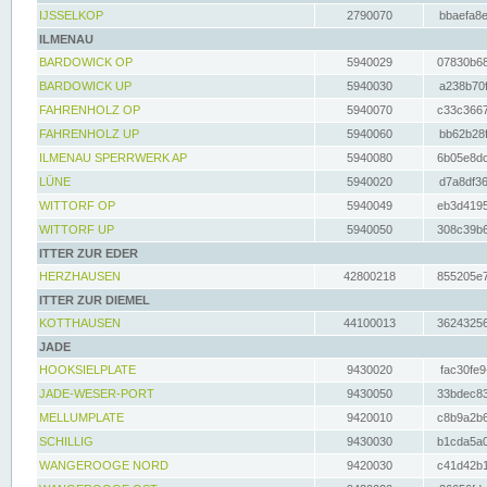
IJSSELKOP
2790070
bbaefa8e
ILMENAU
BARDOWICK OP
5940029
07830b68
BARDOWICK UP
5940030
a238b70f
FAHRENHOLZ OP
5940070
c33c3667
FAHRENHOLZ UP
5940060
bb62b28f
ILMENAU SPERRWERK AP
5940080
6b05e8dc
LÜNE
5940020
d7a8df36
WITTORF OP
5940049
eb3d4195
WITTORF UP
5940050
308c39b6
ITTER ZUR EDER
HERZHAUSEN
42800218
855205e7
ITTER ZUR DIEMEL
KOTTHAUSEN
44100013
36243256
JADE
HOOKSIELPLATE
9430020
fac30fe9
JADE-WESER-PORT
9430050
33bdec83
MELLUMPLATE
9420010
c8b9a2b6
SCHILLIG
9430030
b1cda5a0
WANGEROOGE NORD
9420030
c41d42b1