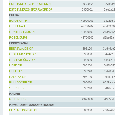
ESTE INNERES SPERRWERK AP
5950082
227b83f7
ESTE INNERES SPERRWERK BP
5950081
5fea1a12
FULDA
BONAFORTH
42900201
23721dfd
GREBENAU
42700202
acd63934
GUNTERSHAUSEN
42900100
213a585d
ROTENBURG
42700100
d1ba62a4
FINOWKANAL
EBERSWALDE OP
693170
3cd46cc7
GRAFENBRÜCK OP
693050
547422fb
LEESENBRÜCK OP
693030
f099ce74
LIEPE OP
693230
6f81b35f
LIEPE UP
693240
79d783d3
RAGÖSE OP
693190
b6bbe4f8
RUHLSDORF OP
693010
6629a4ca
STECHER OP
693210
516fbf8c
HAMME
RITTERHUDE
4940030
f49855d8
HAVEL-ODER-WASSERSTRASSE
BERLIN-SPANDAU OP
580300
e607a4b6