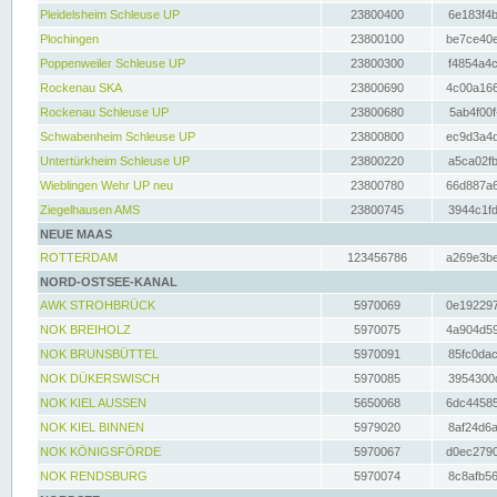
Pleidelsheim Schleuse UP
23800400
6e183f4b
Plochingen
23800100
be7ce40e
Poppenweiler Schleuse UP
23800300
f4854a4c
Rockenau SKA
23800690
4c00a166
Rockenau Schleuse UP
23800680
5ab4f00f
Schwabenheim Schleuse UP
23800800
ec9d3a4d
Untertürkheim Schleuse UP
23800220
a5ca02fb
Wieblingen Wehr UP neu
23800780
66d887a6
Ziegelhausen AMS
23800745
3944c1fd
NEUE MAAS
ROTTERDAM
123456786
a269e3be
NORD-OSTSEE-KANAL
AWK STROHBRÜCK
5970069
0e192297
NOK BREIHOLZ
5970075
4a904d59
NOK BRUNSBÜTTEL
5970091
85fc0dac
NOK DÜKERSWISCH
5970085
3954300d
NOK KIEL AUSSEN
5650068
6dc44585
NOK KIEL BINNEN
5979020
8af24d6a
NOK KÖNIGSFÖRDE
5970067
d0ec2790
NOK RENDSBURG
5970074
8c8afb56