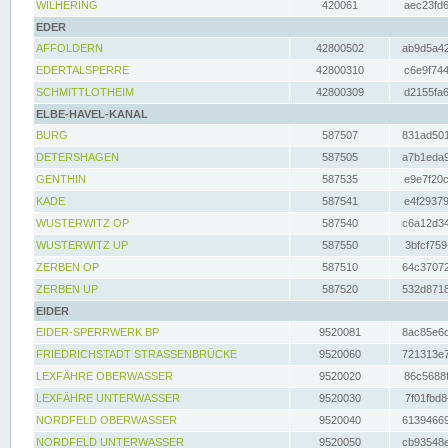
WILHERING
420061
aec23fd6
EDER
AFFOLDERN
42800502
ab9d5a42
EDERTALSPERRE
42800310
c6e9f744
SCHMITTLOTHEIM
42800309
d2155fa6
ELBE-HAVEL-KANAL
BURG
587507
831ad501
DETERSHAGEN
587505
a7b1eda9
GENTHIN
587535
e9e7f20c
KADE
587541
e4f29379
WUSTERWITZ OP
587540
c6a12d34
WUSTERWITZ UP
587550
3bfcf759
ZERBEN OP
587510
64c37072
ZERBEN UP
587520
532d8718
EIDER
EIDER-SPERRWERK BP
9520081
8ac85e6c
FRIEDRICHSTADT STRASSENBRÜCKE
9520060
721313e7
LEXFÄHRE OBERWASSER
9520020
86c5688f
LEXFÄHRE UNTERWASSER
9520030
7f01fbd8
NORDFELD OBERWASSER
9520040
61394669
NORDFELD UNTERWASSER
9520050
cb93548e