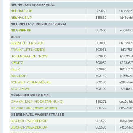
NEUHAUSER SPEISEKANAL
NEUHAUS OP
585850
963bdc26
NEUHAUS UP
585860
bf48cefd
NIEGRIPPER VERBINDUNGSKANAL
NIEGRIPP BP
587500
e506460f
ODER
EISENHÜTTENSTADT
603000
8675aa70
FRANKFURT1 (ODER)
603031
bffdf7f2
HOHENSAATEN-FINOW
603080
f7a639a4
KIENITZ
603050
6298a8f9
KIETZ
603040
16258271
RATZDORF
603140
ca3f535b
SCHWEDT-ODERBRÜCKE
603130
e28babaa
STÜTZKOW
603100
30bff0df
ORANIENBURGER HAVEL
OHV KM 3.014 (HOCHSPANNUNG)
580271
eea7e3dc
OHv km 1.467 (Blaues Wunder)
580272
8b51c505
OBERE HAVEL-WASSERSTRASSE
BISCHOFSWERDER OP
581520
16a780aa
BISCHOFSWERDER UP
581530
74134dc6