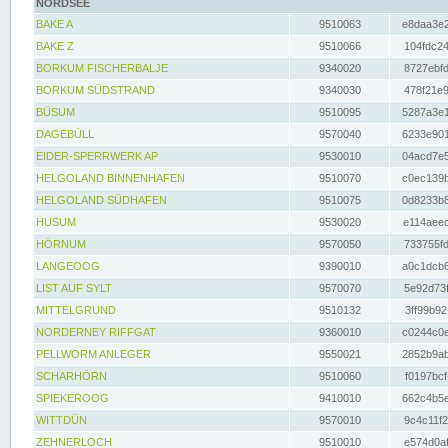
NORDSEE
BAKE A
9510063
e8daa3e2
BAKE Z
9510066
104fdc24
BORKUM FISCHERBALJE
9340020
8727ebfd
BORKUM SÜDSTRAND
9340030
478f21e9
BÜSUM
9510095
5287a3e1
DAGEBÜLL
9570040
6233e901
EIDER-SPERRWERK AP
9530010
04acd7e5
HELGOLAND BINNENHAFEN
9510070
c0ec139b
HELGOLAND SÜDHAFEN
9510075
0d8233b8
HUSUM
9530020
e114aeec
HÖRNUM
9570050
733755fd
LANGEOOG
9390010
a0c1dcb6
LIST AUF SYLT
9570070
5e92d73f
MITTELGRUND
9510132
3ff99b92
NORDERNEY RIFFGAT
9360010
c0244c0e
PELLWORM ANLEGER
9550021
2852b9ab
SCHARHÖRN
9510060
f0197bcf
SPIEKEROOG
9410010
662c4b5e
WITTDÜN
9570010
9c4c11f2
ZEHNERLOCH
9510010
e574d0af