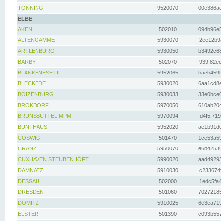
TÖNNING
9520070
00e386ac
ELBE
AKEN
502010
094b96e5
ALTENGAMME
5930070
2ee12b9a
ARTLENBURG
5930050
b3492c68
BARBY
502070
939f82ec
BLANKENESE UF
5952065
bacb459b
BLECKEDE
5930020
6aa1cd8e
BOIZENBURG
5930033
33e0bce0
BROKDORF
5970050
610ab204
BRUNSBÜTTEL MPM
5970094
d4f5f719
BUNTHAUS
5952020
ae1b91d0
COSWIG
501470
1ce53a59
CRANZ
5950070
e6b42536
CUXHAVEN STEUBENHÖFT
5990020
aad49293
DAMNATZ
5910030
c233674f
DESSAU
502000
1edc5fa4
DRESDEN
501060
70272185
DÖMITZ
5910025
6e3ea719
ELSTER
501390
c093b557