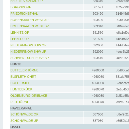
BERLIN-SPANDAU UP
580310
2c68509c
BORGSDORF
581591
1b2e2996
FRIEDRICHSTHAL
603420
314945d6
HOHENSAATEN WEST AP
603400
99309d3e
HOHENSAATEN WEST BP
603310
3404a6e5
LEHNITZ OP
581580
c8a1cf0a
LEHNITZ UP
581590
5bb1f56d
NIEDERFINOW SHW OP
692080
414dd4ee
NIEDERFINOW SHW UP
692090
4eec6b25
SCHWEDT SCHLEUSE BP
603410
4ee515f9
HUNTE
BUTTELERHÖRNE
4960060
b3d88ca6
ELSFLETH OHRT
4960080
531da758
HOLLERSIEL
4960050
2eacef2f
HUNTEBRÜCK
4960070
2e1d458b
OLDENBURG-DRIELAKE
4960030
1b51e55e
REITHÖRNE
4960040
c9df61c4
HAVELKANAL
SCHÖNWALDE OP
587050
d8ef9f21
SCHÖNWALDE UP
587060
b6650b13
IJSSEL