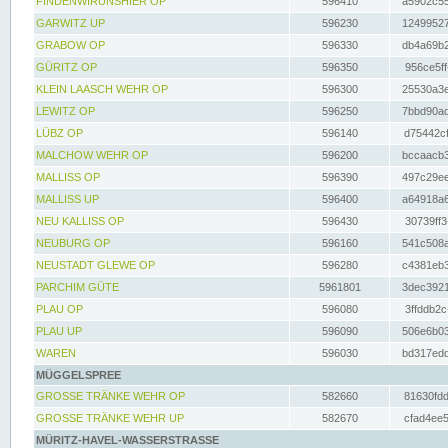
FINDENWIRUNSHIER OP
596410
a5902c55
GARWITZ UP
596230
12499527
GRABOW OP
596330
db4a69b2
GÜRITZ OP
596350
956ce5ff
KLEIN LAASCH WEHR OP
596300
25530a3e
LEWITZ OP
596250
7bbd90ad
LÜBZ OP
596140
d75442cf
MALCHOW WEHR OP
596200
bccaacb3
MALLISS OP
596390
497c29ee
MALLISS UP
596400
a64918a6
NEU KALLISS OP
596430
30739ff3
NEUBURG OP
596160
541c508a
NEUSTADT GLEWE OP
596280
c4381eb3
PARCHIM GÜTE
5961801
3dec3921
PLAU OP
596080
3ffddb2c
PLAU UP
596090
506e6b03
WAREN
596030
bd317edd
MÜGGELSPREE
GROSSE TRÄNKE WEHR OP
582660
81630fdd
GROSSE TRÄNKE WEHR UP
582670
cfad4ee5
MÜRITZ-HAVEL-WASSERSTRASSE