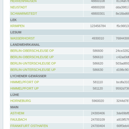
HERRENHAUSEN
48800108
8134af78
NEUSTADT
48800200
dda39817
SCHWARMSTEDT
48800301
8e16bd66
LEK
KRIMPEN
123456784
f5c96f13
LESUM
WASSERHORST
4930010
76844306
LANDWEHRKANAL
BERLIN-OBERSCHLEUSE OP
586600
24ce3282
BERLIN-OBERSCHLEUSE UP
586610
c42ad3df
BERLIN-UNTERSCHLEUSE OP
586620
503ad891
BERLIN-UNTERSCHLEUSE UP
586630
d198c901
LYCHENER GEWÄSSER
HIMMELPFORT OP
581110
bcdfa310
HIMMELPFORT UP
581120
9592d736
LÜHE
HORNEBURG
5960020
3244d787
MAIN
ASTHEIM
24300406
3de69bf8
FAULBACH
24700109
a919f57f
FRANKFURT OSTHAFEN
24700404
66ff3eb4