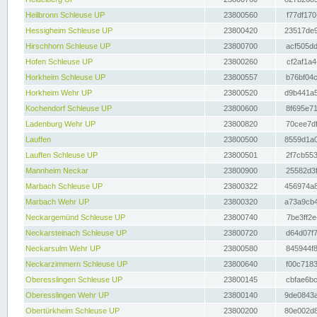
Heilbronn Schleuse UP
23800560
f77df170
Hessigheim Schleuse UP
23800420
23517de9
Hirschhorn Schleuse UP
23800700
acf505dd
Hofen Schleuse UP
23800260
cf2af1a4
Horkheim Schleuse UP
23800557
b76bf04c
Horkheim Wehr UP
23800520
d9b441a5
Kochendorf Schleuse UP
23800600
8f695e71
Ladenburg Wehr UP
23800820
70cee7df
Lauffen
23800500
8559d1a0
Lauffen Schleuse UP
23800501
2f7cb553
Mannheim Neckar
23800900
25582d3f
Marbach Schleuse UP
23800322
456974a8
Marbach Wehr UP
23800320
a73a9cb4
Neckargemünd Schleuse UP
23800740
7be3ff2e
Neckarsteinach Schleuse UP
23800720
d64d07f7
Neckarsulm Wehr UP
23800580
845944f8
Neckarzimmern Schleuse UP
23800640
f00c7183
Oberesslingen Schleuse UP
23800145
cbfae6bc
Oberesslingen Wehr UP
23800140
9de0843a
Obertürkheim Schleuse UP
23800200
80e002d8