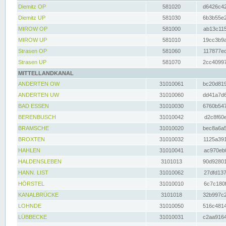
Diemitz OP
581020
d6426c42
Diemitz UP
581030
6b3b55e2
MIROW OP
581000
ab13c115
MIROW UP
581010
19cc3b9a
Strasen OP
581060
117877ec
Strasen UP
581070
2cc40997
MITTELLANDKANAL
ANDERTEN OW
31010061
bc20d819
ANDERTEN UW
31010060
dd41a7d6
BAD ESSEN
31010030
6760b547
BERENBUSCH
31010042
d2c8f60e
BRAMSCHE
31010020
bec8a6a5
BROXTEN
31010032
1125a391
HAHLEN
31010041
ac970eb0
HALDENSLEBEN
3101013
90d92801
HANN. LIST
31010062
27dfd137
HÖRSTEL
31010010
6c7c180f
KANALBRÜCKE
3101018
32b997c2
LOHNDE
31010050
516c4814
LÜBBECKE
31010031
c2aa9164