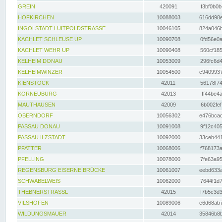
GREIN
420091
f3bf0b0b
HOFKIRCHEN
10088003
616dd98e
INGOLSTADT LUITPOLDSTRASSE
10046105
824a046b
KACHLET SCHLEUSE UP
10090708
0fd56e0a
KACHLET WEHR UP
10090408
560cf185
KELHEIM DONAU
10053009
296fc6d4
KELHEIMWINZER
10054500
c9409937
KIENSTOCK
42011
56178f74
KORNEUBURG
42013
ff44be4a
MAUTHAUSEN
42009
6b002fef
OBERNDORF
10056302
e476bcad
PASSAU DONAU
10091008
9f12c405
PASSAU ILZSTADT
10092000
33ceb441
PFATTER
10068006
f768173a
PFELLING
10078000
7fe63a95
REGENSBURG EISERNE BRÜCKE
10061007
eebd633a
SCHWABELWEIS
10062000
7644f1d7
THEBNERSTRASSL
42015
f7b5c3d3
VILSHOFEN
10089006
e6d68ab7
WILDUNGSMAUER
42014
35846b8b