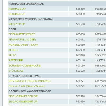
NEUHAUSER SPEISEKANAL
NEUHAUS OP
585850
963bdc26
NEUHAUS UP
585860
bf48cefd
NIEGRIPPER VERBINDUNGSKANAL
NIEGRIPP BP
587500
e506460f
ODER
EISENHÜTTENSTADT
603000
8675aa70
FRANKFURT1 (ODER)
603031
bffdf7f2
HOHENSAATEN-FINOW
603080
f7a639a4
KIENITZ
603050
6298a8f9
KIETZ
603040
16258271
RATZDORF
603140
ca3f535b
SCHWEDT-ODERBRÜCKE
603130
e28babaa
STÜTZKOW
603100
30bff0df
ORANIENBURGER HAVEL
OHV KM 3.014 (HOCHSPANNUNG)
580271
eea7e3dc
OHv km 1.467 (Blaues Wunder)
580272
8b51c505
OBERE HAVEL-WASSERSTRASSE
BISCHOFSWERDER OP
581520
16a780aa
BISCHOFSWERDER UP
581530
74134dc6