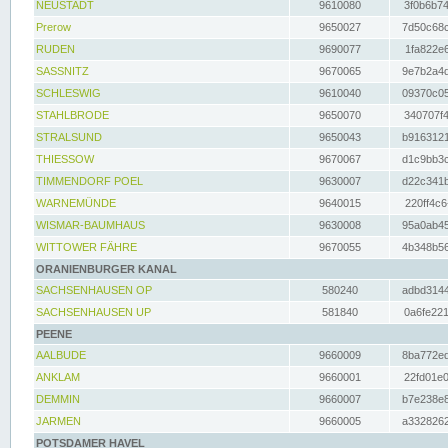
NEUSTADT
9610080
3f0b6b74
Prerow
9650027
7d50c68c
RUDEN
9690077
1fa822e6
SASSNITZ
9670065
9e7b2a4d
SCHLESWIG
9610040
09370c05
STAHLBRODE
9650070
340707f4
STRALSUND
9650043
b9163121
THIESSOW
9670067
d1c9bb3c
TIMMENDORF POEL
9630007
d22c341b
WARNEMÜNDE
9640015
220ff4c6
WISMAR-BAUMHAUS
9630008
95a0ab45
WITTOWER FÄHRE
9670055
4b348b56
ORANIENBURGER KANAL
SACHSENHAUSEN OP
580240
adbd3144
SACHSENHAUSEN UP
581840
0a6fe221
PEENE
AALBUDE
9660009
8ba772ed
ANKLAM
9660001
22fd01e0
DEMMIN
9660007
b7e238e8
JARMEN
9660005
a3328262
POTSDAMER HAVEL