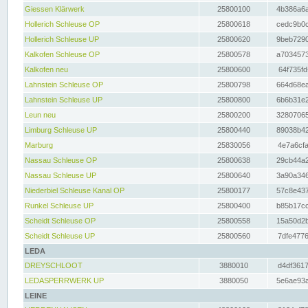
Giessen Klärwerk
25800100
4b386a6a
Hollerich Schleuse OP
25800618
cedc9b0c
Hollerich Schleuse UP
25800620
9beb7290
Kalkofen Schleuse OP
25800578
a7034573
Kalkofen neu
25800600
64f735fd
Lahnstein Schleuse OP
25800798
664d68ea
Lahnstein Schleuse UP
25800800
6b6b31e2
Leun neu
25800200
32807065
Limburg Schleuse UP
25800440
89038b42
Marburg
25830056
4e7a6cfa
Nassau Schleuse OP
25800638
29cb44a2
Nassau Schleuse UP
25800640
3a90a346
Niederbiel Schleuse Kanal OP
25800177
57c8e437
Runkel Schleuse UP
25800400
b85b17cc
Scheidt Schleuse OP
25800558
15a50d2b
Scheidt Schleuse UP
25800560
7dfe4776
LEDA
DREYSCHLOOT
3880010
d4df3617
LEDASPERRWERK UP
3880050
5e6ae93a
LEINE