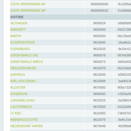
OSTE-SPERRWERK AP
9000000590
8c3295dc
OSTE-SPERRWERK BP
9000000532
7cb4566b
OSTSEE
ALTHAGEN
9650024
b8d05bf9
BARHÖFT
9650040
09227288
BARTH
9650030
00c33ed9
ECKERNFÖRDE
9610045
1faa9b2c
FLENSBURG
9610010
9e19c411
GREIFSWALD OIE
9690078
087b6386
GREIFSWALD-WIECK
9650073
6b53ef42
HEILIGENHAFEN
9610070
06219dd9
KAPPELN
9610035
b09f2243
KIEL-HOLTENAU
9610066
3ad4013f
KLOSTER
9670050
905e7328
KOSEROW
9690093
c0f33a36
LANGBALLIGAU
9610015
5a33bf14
LAUTERBACH
9670063
91922b9b
LT KIEL
9610050
736437d7
MARIENLEUCHTE
9610075
8effc15d
NEUENDORF HAFEN
9670046
492f85b8