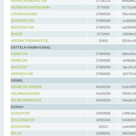
HENRICHENBURG UW
27700133
e6b68bc2
HERBRUM HAFENDAMM
3770030
8177a148
LÜDINGHAUSEN
27800020
f5bc4a51
MÜNSTER OW
27800040
ccd3e8f1
MÜNSTER UW
27800030
ed260406
RHEDE
3770040
16508b11
VERSEN TRENNSPITZE
25463
0024cc40
DATTELN-HAMM-KANAL
HAMM OW
27800060
4dbce62d
HAMM UW
27800080
4ef9dd9c
WALTROP
27800090
facc5c16
WERRIES OW
27800050
d31767ef
DIEMEL
DIEMELTALSPERRE
44100104
5cdc6555
HELMINGHAUSEN
44100206
33092c28
WILHELMSBRÜCKE
44100024
7deedc21
DONAU
ACHLEITEN
10094006
c389c9e2
DEGGENDORF
10081004
53d40547
DÜRNSTEIN
42012
ce4e3050
ERLAU
10096001
99619dc5