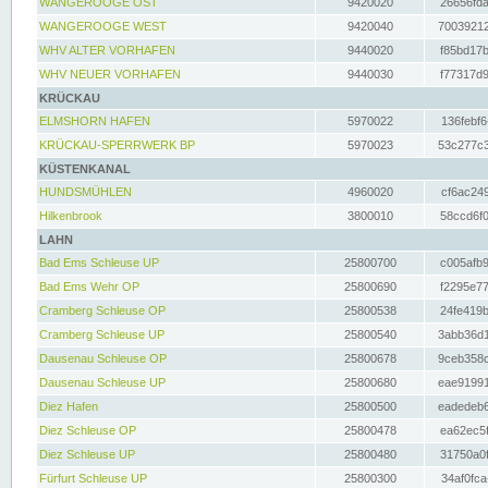
WANGEROOGE OST
9420020
26656fda
WANGEROOGE WEST
9420040
70039212
WHV ALTER VORHAFEN
9440020
f85bd17b
WHV NEUER VORHAFEN
9440030
f77317d9
KRÜCKAU
ELMSHORN HAFEN
5970022
136febf6
KRÜCKAU-SPERRWERK BP
5970023
53c277c3
KÜSTENKANAL
HUNDSMÜHLEN
4960020
cf6ac249
Hilkenbrook
3800010
58ccd6f0
LAHN
Bad Ems Schleuse UP
25800700
c005afb9
Bad Ems Wehr OP
25800690
f2295e77
Cramberg Schleuse OP
25800538
24fe419b
Cramberg Schleuse UP
25800540
3abb36d1
Dausenau Schleuse OP
25800678
9ceb358c
Dausenau Schleuse UP
25800680
eae91991
Diez Hafen
25800500
eadedeb6
Diez Schleuse OP
25800478
ea62ec5f
Diez Schleuse UP
25800480
31750a0f
Fürfurt Schleuse UP
25800300
34af0fca