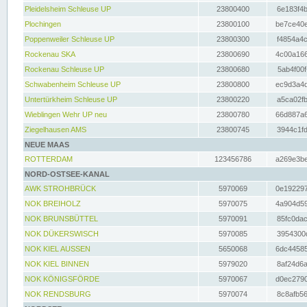
Pleidelsheim Schleuse UP
23800400
6e183f4b
Plochingen
23800100
be7ce40e
Poppenweiler Schleuse UP
23800300
f4854a4c
Rockenau SKA
23800690
4c00a166
Rockenau Schleuse UP
23800680
5ab4f00f
Schwabenheim Schleuse UP
23800800
ec9d3a4d
Untertürkheim Schleuse UP
23800220
a5ca02fb
Wieblingen Wehr UP neu
23800780
66d887a6
Ziegelhausen AMS
23800745
3944c1fd
NEUE MAAS
ROTTERDAM
123456786
a269e3be
NORD-OSTSEE-KANAL
AWK STROHBRÜCK
5970069
0e192297
NOK BREIHOLZ
5970075
4a904d59
NOK BRUNSBÜTTEL
5970091
85fc0dac
NOK DÜKERSWISCH
5970085
3954300d
NOK KIEL AUSSEN
5650068
6dc44585
NOK KIEL BINNEN
5979020
8af24d6a
NOK KÖNIGSFÖRDE
5970067
d0ec2790
NOK RENDSBURG
5970074
8c8afb56