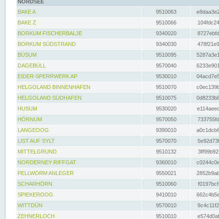
NORDSEE
BAKE A
9510063
e8daa3e2
BAKE Z
9510066
104fdc24
BORKUM FISCHERBALJE
9340020
8727ebfd
BORKUM SÜDSTRAND
9340030
478f21e9
BÜSUM
9510095
5287a3e1
DAGEBÜLL
9570040
6233e901
EIDER-SPERRWERK AP
9530010
04acd7e5
HELGOLAND BINNENHAFEN
9510070
c0ec139b
HELGOLAND SÜDHAFEN
9510075
0d8233b8
HUSUM
9530020
e114aeec
HÖRNUM
9570050
733755fd
LANGEOOG
9390010
a0c1dcb6
LIST AUF SYLT
9570070
5e92d73f
MITTELGRUND
9510132
3ff99b92
NORDERNEY RIFFGAT
9360010
c0244c0e
PELLWORM ANLEGER
9550021
2852b9ab
SCHARHÖRN
9510060
f0197bcf
SPIEKEROOG
9410010
662c4b5e
WITTDÜN
9570010
9c4c11f2
ZEHNERLOCH
9510010
e574d0af