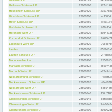
Heilbronn Schleuse UP
23800560
f77df170
Hessigheim Schleuse UP
23800420
23517de9
Hirschhorn Schleuse UP
23800700
acf505dd
Hofen Schleuse UP
23800260
cf2af1a4
Horkheim Schleuse UP
23800557
b76bf04c
Horkheim Wehr UP
23800520
d9b441a5
Kochendorf Schleuse UP
23800600
8f695e71
Ladenburg Wehr UP
23800820
70cee7df
Lauffen
23800500
8559d1a0
Lauffen Schleuse UP
23800501
2f7cb553
Mannheim Neckar
23800900
25582d3f
Marbach Schleuse UP
23800322
456974a8
Marbach Wehr UP
23800320
a73a9cb4
Neckargemünd Schleuse UP
23800740
7be3ff2e
Neckarsteinach Schleuse UP
23800720
d64d07f7
Neckarsulm Wehr UP
23800580
845944f8
Neckarzimmern Schleuse UP
23800640
f00c7183
Oberesslingen Schleuse UP
23800145
cbfae6bc
Oberesslingen Wehr UP
23800140
9de0843a
Obertürkheim Schleuse UP
23800200
80e002d8