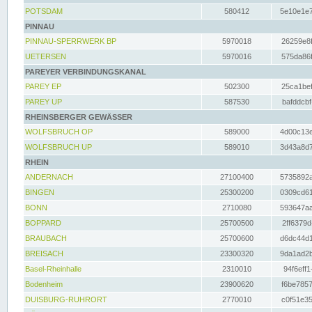
POTSDAM
580412
5e10e1e7
PINNAU
PINNAU-SPERRWERK BP
5970018
26259e8f
UETERSEN
5970016
575da86f
PAREYER VERBINDUNGSKANAL
PAREY EP
502300
25ca1bef
PAREY UP
587530
bafddcbf
RHEINSBERGER GEWÄSSER
WOLFSBRUCH OP
589000
4d00c13e
WOLFSBRUCH UP
589010
3d43a8d7
RHEIN
ANDERNACH
27100400
5735892a
BINGEN
25300200
0309cd61
BONN
2710080
593647aa
BOPPARD
25700500
2ff6379d
BRAUBACH
25700600
d6dc44d1
BREISACH
23300320
9da1ad2b
Basel-Rheinhalle
2310010
94f6eff1
Bodenheim
23900620
f6be7857
DUISBURG-RUHRORT
2770010
c0f51e35