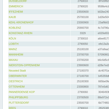
DÜSSELDORF
2750010
8f7e5f92
EMMERICH
2790020
9598e4cb
IFFEZHEIM
23500600
b02be240
KAUB
25700100
1d26e504
KEHL-KRONENHOF
23300900
23af9b02
KOBLENZ
25900700
4c7d796a
KONSTANZ-RHEIN
3329
e020e651
KÖLN
2730010
a6ee8177
LOBITH
2790050
efe13a3d
MAINZ
25100100
a37a9aa3
MANNHEIM
23700700
57090802
MAXAU
23700200
b6c6d5c8
NIERSTEIN-OPPENHEIM
23900600
d28e7ed1
Neuwied Stadt
27100370
dc407f1e
OBERWINTER
27100700
b45359df
OESTRICH
25100300
665be0fe
OTTENHEIM
23300800
787e5d63
PANNERDENSE KOP
2790060
3046493f
PHILIPPSBURG
23700500
88e972e1
PLITTERSDORF
23500700
6b774802
REES
2790010
2f025389