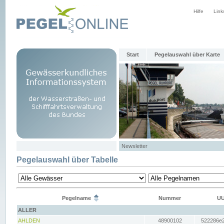
Hilfe
Link
Start
Pegelauswahl über Karte
Newsletter
Pegelauswahl über Tabelle
Pegelname
Nummer
UU
ALLER
AHLDEN
48900102
522286e2