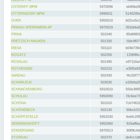
OSTERIFF MPM
5970096
eb90bd3f
OTTERNDORF MPM
5990011
5140295e
OVER
5950010
b02ce5c0
PINNAU-SPERRWERK AP
5970019
391bbba5
PIRNA
501040
85d686f1
PRETZSCH-MAUKEN
501330
f3dc8f07
RIESA
501110
b04b739d
ROGÄTZ
502250
133f0f6c
ROSSLAU
501490
e97116a4
ROTHENSEE
502210
e30f2e83
SANDAU
502430
f4c55f77
SCHARLEUK
503030
e32b0a28
SCHNACKENBURG
5910010
550e3885
SCHULAU
5950090
f3c6ee73
SCHÖNA
501010
7cb7461b
SCHÖNEBECK
502130
90bcb315
SCHÖPFSTELLE
5952030
fed4c295
SEEMANNSHÖFT
5952060
816affba
STADERSAND
5970013
80f0fc4d
STORKAU
502370
de4cc1db