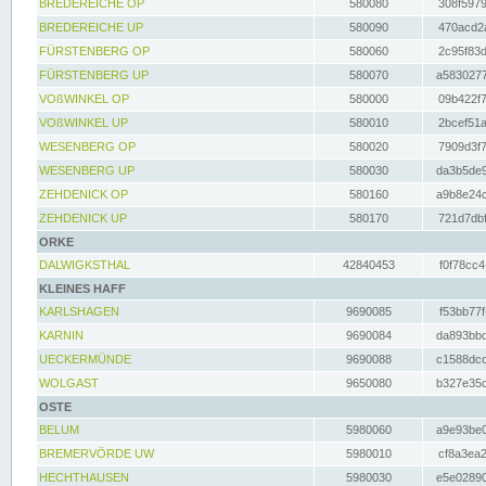
BREDEREICHE OP
580080
308f5979
BREDEREICHE UP
580090
470acd2a
FÜRSTENBERG OP
580060
2c95f83d
FÜRSTENBERG UP
580070
a5830277
VOßWINKEL OP
580000
09b422f7
VOßWINKEL UP
580010
2bcef51a
WESENBERG OP
580020
7909d3f7
WESENBERG UP
580030
da3b5de9
ZEHDENICK OP
580160
a9b8e24c
ZEHDENICK UP
580170
721d7dbf
ORKE
DALWIGKSTHAL
42840453
f0f78cc4
KLEINES HAFF
KARLSHAGEN
9690085
f53bb77f
KARNIN
9690084
da893bbd
UECKERMÜNDE
9690088
c1588dcc
WOLGAST
9650080
b327e35c
OSTE
BELUM
5980060
a9e93be0
BREMERVÖRDE UW
5980010
cf8a3ea2
HECHTHAUSEN
5980030
e5e02890