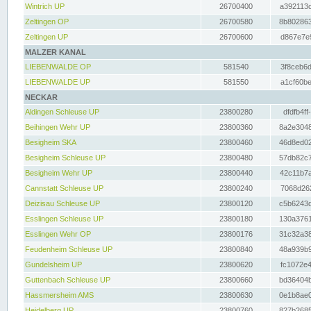
Wintrich UP
26700400
a392113c
Zeltingen OP
26700580
8b802863
Zeltingen UP
26700600
d867e7e9
MALZER KANAL
LIEBENWALDE OP
581540
3f8ceb6d
LIEBENWALDE UP
581550
a1cf60be
NECKAR
Aldingen Schleuse UP
23800280
dfdfb4ff
Beihingen Wehr UP
23800360
8a2e3048
Besigheim SKA
23800460
46d8ed02
Besigheim Schleuse UP
23800480
57db82c7
Besigheim Wehr UP
23800440
42c11b7a
Cannstatt Schleuse UP
23800240
7068d262
Deizisau Schleuse UP
23800120
c5b6243d
Esslingen Schleuse UP
23800180
130a3761
Esslingen Wehr OP
23800176
31c32a38
Feudenheim Schleuse UP
23800840
48a939b9
Gundelsheim UP
23800620
fc1072e4
Guttenbach Schleuse UP
23800660
bd36404b
Hassmersheim AMS
23800630
0e1b8ae0
Heidelberg UP
23800760
827b2685