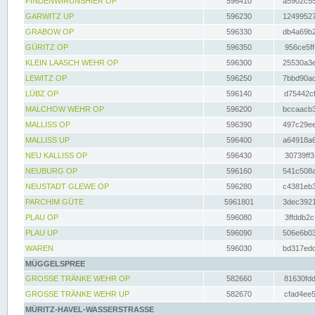
FINDENWIRUNSHIER OP
596410
a5902c55
GARWITZ UP
596230
12499527
GRABOW OP
596330
db4a69b2
GÜRITZ OP
596350
956ce5ff
KLEIN LAASCH WEHR OP
596300
25530a3e
LEWITZ OP
596250
7bbd90ad
LÜBZ OP
596140
d75442cf
MALCHOW WEHR OP
596200
bccaacb3
MALLISS OP
596390
497c29ee
MALLISS UP
596400
a64918a6
NEU KALLISS OP
596430
30739ff3
NEUBURG OP
596160
541c508a
NEUSTADT GLEWE OP
596280
c4381eb3
PARCHIM GÜTE
5961801
3dec3921
PLAU OP
596080
3ffddb2c
PLAU UP
596090
506e6b03
WAREN
596030
bd317edd
MÜGGELSPREE
GROSSE TRÄNKE WEHR OP
582660
81630fdd
GROSSE TRÄNKE WEHR UP
582670
cfad4ee5
MÜRITZ-HAVEL-WASSERSTRASSE