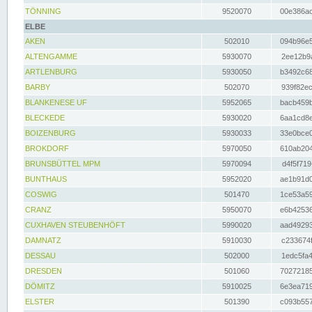
TÖNNING
9520070
00e386ac
ELBE
AKEN
502010
094b96e5
ALTENGAMME
5930070
2ee12b9a
ARTLENBURG
5930050
b3492c68
BARBY
502070
939f82ec
BLANKENESE UF
5952065
bacb459b
BLECKEDE
5930020
6aa1cd8e
BOIZENBURG
5930033
33e0bce0
BROKDORF
5970050
610ab204
BRUNSBÜTTEL MPM
5970094
d4f5f719
BUNTHAUS
5952020
ae1b91d0
COSWIG
501470
1ce53a59
CRANZ
5950070
e6b42536
CUXHAVEN STEUBENHÖFT
5990020
aad49293
DAMNATZ
5910030
c233674f
DESSAU
502000
1edc5fa4
DRESDEN
501060
70272185
DÖMITZ
5910025
6e3ea719
ELSTER
501390
c093b557