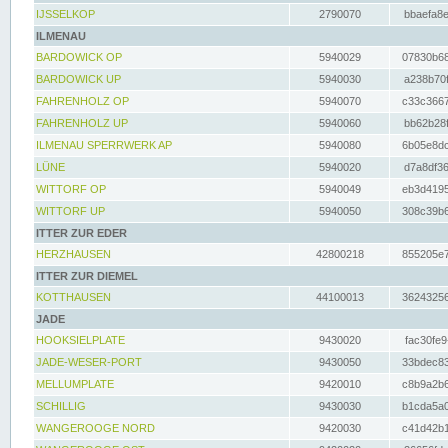
IJSSELKOP
2790070
bbaefa8e
ILMENAU
BARDOWICK OP
5940029
07830b68
BARDOWICK UP
5940030
a238b70f
FAHRENHOLZ OP
5940070
c33c3667
FAHRENHOLZ UP
5940060
bb62b28f
ILMENAU SPERRWERK AP
5940080
6b05e8dc
LÜNE
5940020
d7a8df36
WITTORF OP
5940049
eb3d4195
WITTORF UP
5940050
308c39b6
ITTER ZUR EDER
HERZHAUSEN
42800218
855205e7
ITTER ZUR DIEMEL
KOTTHAUSEN
44100013
36243256
JADE
HOOKSIELPLATE
9430020
fac30fe9
JADE-WESER-PORT
9430050
33bdec83
MELLUMPLATE
9420010
c8b9a2b6
SCHILLIG
9430030
b1cda5a0
WANGEROOGE NORD
9420030
c41d42b1