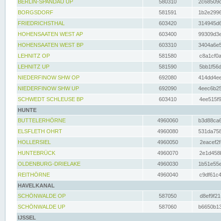
BERLIN-SPANDAU UP
580310
2c68509c
BORGSDORF
581591
1b2e2996
FRIEDRICHSTHAL
603420
314945d6
HOHENSAATEN WEST AP
603400
99309d3e
HOHENSAATEN WEST BP
603310
3404a6e5
LEHNITZ OP
581580
c8a1cf0a
LEHNITZ UP
581590
5bb1f56d
NIEDERFINOW SHW OP
692080
414dd4ee
NIEDERFINOW SHW UP
692090
4eec6b25
SCHWEDT SCHLEUSE BP
603410
4ee515f9
HUNTE
BUTTELERHÖRNE
4960060
b3d88ca6
ELSFLETH OHRT
4960080
531da758
HOLLERSIEL
4960050
2eacef2f
HUNTEBRÜCK
4960070
2e1d458b
OLDENBURG-DRIELAKE
4960030
1b51e55e
REITHÖRNE
4960040
c9df61c4
HAVELKANAL
SCHÖNWALDE OP
587050
d8ef9f21
SCHÖNWALDE UP
587060
b6650b13
IJSSEL