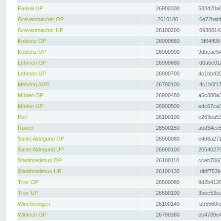
Fankel UP
26900300
583420a8
Grevenmacher OP
2610180
6e72bebf
Grevenmacher UP
26100200
69308142
Koblenz OP
26900880
3f64ff08
Koblenz UP
26900900
9dbcac54
Lehmen OP
26900680
d0abe01a
Lehmen UP
26900700
dc1bb420
Mehring AMS
26700100
4c1b6f17
Müden OP
26900480
a5c880a3
Müden UP
26900500
edc67ca3
Perl
26100100
c263ea53
Ruwer
26500150
abd34ee6
Sankt Aldegund OP
26900080
e4d6a271
Sankt Aldegund UP
26900100
20640279
Stadtbredimus OP
26100110
cceb7060
Stadtbredimus UP
26100130
dfdf753b
Trier OP
26500080
9d2b4126
Trier UP
26500100
3bec53ca
Wincheringen
26100140
bb5560fc
Wintrich OP
26700380
cb4789e4