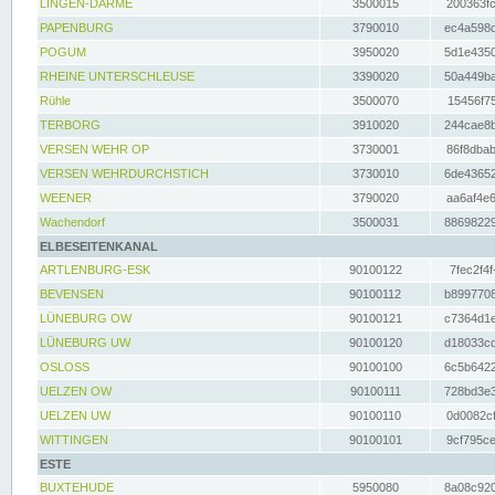
LINGEN-DARME
3500015
200363fc
PAPENBURG
3790010
ec4a598d
POGUM
3950020
5d1e4350
RHEINE UNTERSCHLEUSE
3390020
50a449ba
Rühle
3500070
15456f75
TERBORG
3910020
244cae8b
VERSEN WEHR OP
3730001
86f8dbab
VERSEN WEHRDURCHSTICH
3730010
6de43652
WEENER
3790020
aa6af4e6
Wachendorf
3500031
88698229
ELBESEITENKANAL
ARTLENBURG-ESK
90100122
7fec2f4f
BEVENSEN
90100112
b8997708
LÜNEBURG OW
90100121
c7364d1e
LÜNEBURG UW
90100120
d18033cd
OSLOSS
90100100
6c5b6422
UELZEN OW
90100111
728bd3e3
UELZEN UW
90100110
0d0082cf
WITTINGEN
90100101
9cf795ce
ESTE
BUXTEHUDE
5950080
8a08c920