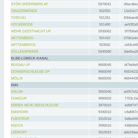
STÖR-SPERRWERK AP
5970041
d9acdbec
TANGERMÜNDE
502350
13e91b77
TORGAU
501261
83bbaedb
VOCKERODE
501480
ae93f2a5
WEHR GEESTHACHT UP
5930062
0f7f58a8
WITTENBERG
501420
070b1eb4
WITTENBERGE
503050
cbf3cd49
ZOLLENSPIEKER
5930090
3de8ea26
ELBE-LÜBECK-KANAL
BÜSSAU UP
9669040
bf7bb8e8
DONNERSCHLEUSE OP
9660049
45634232
MÖLLN
9660050
46644438
EMS
DALUM
3550040
ad357e52
DUKEGAT
3990020
7753c1fa
EMDEN NEUE SEESCHLEUSE
3970010
edfdf747
EMSHÖRN
9340010
c8af067c
FUESTRUP
3310010
3a8ed45f
KNOCK
3990010
438b565e
LEERORT
3910010
abb23dad