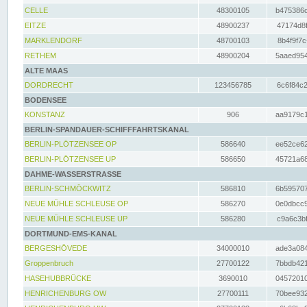
CELLE
48300105
b475386c
EITZE
48900237
47174d8f
MARKLENDORF
48700103
8b4f9f7c
RETHEM
48900204
5aaed954
ALTE MAAS
DORDRECHT
123456785
6c6f84c2
BODENSEE
KONSTANZ
906
aa9179c1
BERLIN-SPANDAUER-SCHIFFFAHRTSKANAL
BERLIN-PLÖTZENSEE OP
586640
ee52ce62
BERLIN-PLÖTZENSEE UP
586650
45721a68
DAHME-WASSERSTRASSE
BERLIN-SCHMÖCKWITZ
586810
6b595707
NEUE MÜHLE SCHLEUSE OP
586270
0e0dbcc9
NEUE MÜHLE SCHLEUSE UP
586280
c9a6c3bf
DORTMUND-EMS-KANAL
BERGESHÖVEDE
34000010
ade3a084
Groppenbruch
27700122
7bbdb421
HASEHUBBRÜCKE
3690010
04572010
HENRICHENBURG OW
27700111
70bee932