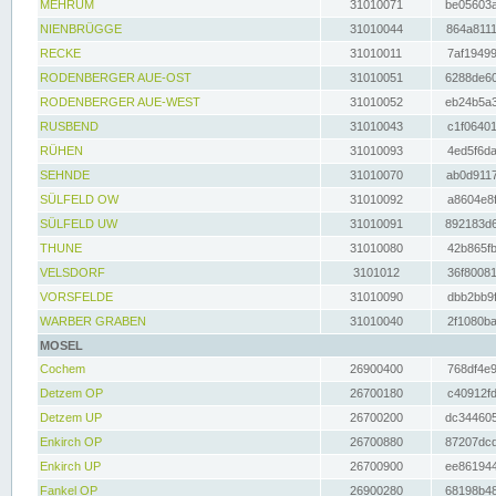
MEHRUM
31010071
be05603a
NIENBRÜGGE
31010044
864a8111
RECKE
31010011
7af19499
RODENBERGER AUE-OST
31010051
6288de60
RODENBERGER AUE-WEST
31010052
eb24b5a3
RUSBEND
31010043
c1f06401
RÜHEN
31010093
4ed5f6da
SEHNDE
31010070
ab0d9117
SÜLFELD OW
31010092
a8604e8f
SÜLFELD UW
31010091
892183d6
THUNE
31010080
42b865fb
VELSDORF
3101012
36f80081
VORSFELDE
31010090
dbb2bb9f
WARBER GRABEN
31010040
2f1080ba
MOSEL
Cochem
26900400
768df4e9
Detzem OP
26700180
c40912fd
Detzem UP
26700200
dc344605
Enkirch OP
26700880
87207dcd
Enkirch UP
26700900
ee861944
Fankel OP
26900280
68198b48