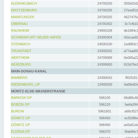
KLEINHEUBACH
24700200
355b02d2
KROTZENBURG
24700335
27eed51b
MAINFLINGEN
24700325
4627475d
OBERNAU
24700302
3c7cfb10
RAUNHEIM
24900108
db1684c1
SCHWEINFURT NEUER HAFEN
24300304
42ecae60
STEINBACH
24500100
1ed983c3
TRUNSTADT
24300202
a77aad00
WERTHEIM
24709089
0e065a22
WÜRZBURG
24300600
915d76e1
MAIN-DONAU-KANAL
BAMBERG
24300042
ff02f181
RIEDENBURG_UP
13409200
4a69e82e
MÜRITZ-ELDE-WASSERSTRASSE
BARKOW OP
596100
06d86c6b
BOBZIN OP
596120
faefa284
BUROW
5961601
a68cf527
DÖMITZ OP
596450
ec8188ee
DÖMITZ UP
596460
ad3a51da
ELDENA OP
596370
0fab94c7