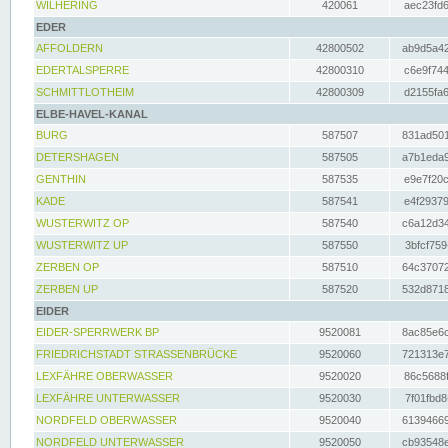
WILHERING
420061
aec23fd6
EDER
AFFOLDERN
42800502
ab9d5a42
EDERTALSPERRE
42800310
c6e9f744
SCHMITTLOTHEIM
42800309
d2155fa6
ELBE-HAVEL-KANAL
BURG
587507
831ad501
DETERSHAGEN
587505
a7b1eda9
GENTHIN
587535
e9e7f20c
KADE
587541
e4f29379
WUSTERWITZ OP
587540
c6a12d34
WUSTERWITZ UP
587550
3bfcf759
ZERBEN OP
587510
64c37072
ZERBEN UP
587520
532d8718
EIDER
EIDER-SPERRWERK BP
9520081
8ac85e6c
FRIEDRICHSTADT STRASSENBRÜCKE
9520060
721313e7
LEXFÄHRE OBERWASSER
9520020
86c5688f
LEXFÄHRE UNTERWASSER
9520030
7f01fbd8
NORDFELD OBERWASSER
9520040
61394669
NORDFELD UNTERWASSER
9520050
cb93548e