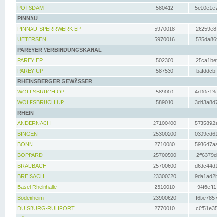
POTSDAM
580412
5e10e1e7
PINNAU
PINNAU-SPERRWERK BP
5970018
26259e8f
UETERSEN
5970016
575da86f
PAREYER VERBINDUNGSKANAL
PAREY EP
502300
25ca1bef
PAREY UP
587530
bafddcbf
RHEINSBERGER GEWÄSSER
WOLFSBRUCH OP
589000
4d00c13e
WOLFSBRUCH UP
589010
3d43a8d7
RHEIN
ANDERNACH
27100400
5735892a
BINGEN
25300200
0309cd61
BONN
2710080
593647aa
BOPPARD
25700500
2ff6379d
BRAUBACH
25700600
d6dc44d1
BREISACH
23300320
9da1ad2b
Basel-Rheinhalle
2310010
94f6eff1
Bodenheim
23900620
f6be7857
DUISBURG-RUHRORT
2770010
c0f51e35