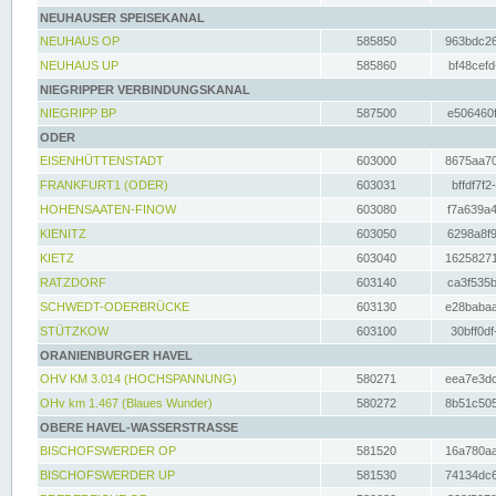
NEUHAUSER SPEISEKANAL
NEUHAUS OP
585850
963bdc26
NEUHAUS UP
585860
bf48cefd
NIEGRIPPER VERBINDUNGSKANAL
NIEGRIPP BP
587500
e506460f
ODER
EISENHÜTTENSTADT
603000
8675aa70
FRANKFURT1 (ODER)
603031
bffdf7f2
HOHENSAATEN-FINOW
603080
f7a639a4
KIENITZ
603050
6298a8f9
KIETZ
603040
16258271
RATZDORF
603140
ca3f535b
SCHWEDT-ODERBRÜCKE
603130
e28babaa
STÜTZKOW
603100
30bff0df
ORANIENBURGER HAVEL
OHV KM 3.014 (HOCHSPANNUNG)
580271
eea7e3dc
OHv km 1.467 (Blaues Wunder)
580272
8b51c505
OBERE HAVEL-WASSERSTRASSE
BISCHOFSWERDER OP
581520
16a780aa
BISCHOFSWERDER UP
581530
74134dc6