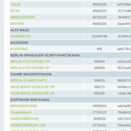
CELLE
48300105
b475386c
EITZE
48900237
47174d8f
MARKLENDORF
48700103
8b4f9f7c
RETHEM
48900204
5aaed954
ALTE MAAS
DORDRECHT
123456785
6c6f84c2
BODENSEE
KONSTANZ
906
aa9179c1
BERLIN-SPANDAUER-SCHIFFFAHRTSKANAL
BERLIN-PLÖTZENSEE OP
586640
ee52ce62
BERLIN-PLÖTZENSEE UP
586650
45721a68
DAHME-WASSERSTRASSE
BERLIN-SCHMÖCKWITZ
586810
6b595707
NEUE MÜHLE SCHLEUSE OP
586270
0e0dbcc9
NEUE MÜHLE SCHLEUSE UP
586280
c9a6c3bf
DORTMUND-EMS-KANAL
BERGESHÖVEDE
34000010
ade3a084
Groppenbruch
27700122
7bbdb421
HASEHUBBRÜCKE
3690010
04572010
HENRICHENBURG OW
27700111
70bee932