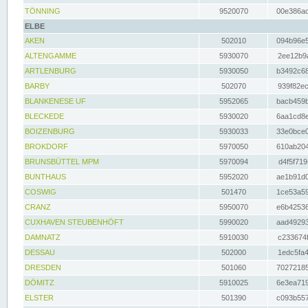
TÖNNING
9520070
00e386ac
ELBE
AKEN
502010
094b96e5
ALTENGAMME
5930070
2ee12b9a
ARTLENBURG
5930050
b3492c68
BARBY
502070
939f82ec
BLANKENESE UF
5952065
bacb459b
BLECKEDE
5930020
6aa1cd8e
BOIZENBURG
5930033
33e0bce0
BROKDORF
5970050
610ab204
BRUNSBÜTTEL MPM
5970094
d4f5f719
BUNTHAUS
5952020
ae1b91d0
COSWIG
501470
1ce53a59
CRANZ
5950070
e6b42536
CUXHAVEN STEUBENHÖFT
5990020
aad49293
DAMNATZ
5910030
c233674f
DESSAU
502000
1edc5fa4
DRESDEN
501060
70272185
DÖMITZ
5910025
6e3ea719
ELSTER
501390
c093b557