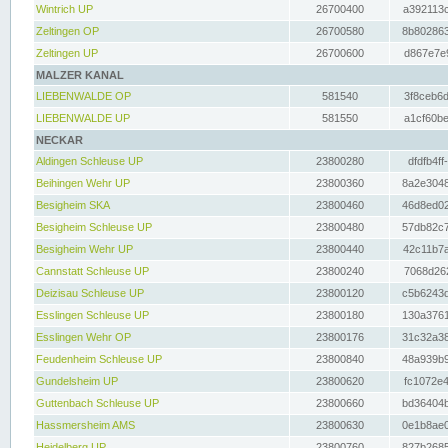
Wintrich UP
26700400
a392113c
Zeltingen OP
26700580
8b802863
Zeltingen UP
26700600
d867e7e9
MALZER KANAL
LIEBENWALDE OP
581540
3f8ceb6d
LIEBENWALDE UP
581550
a1cf60be
NECKAR
Aldingen Schleuse UP
23800280
dfdfb4ff
Beihingen Wehr UP
23800360
8a2e3048
Besigheim SKA
23800460
46d8ed02
Besigheim Schleuse UP
23800480
57db82c7
Besigheim Wehr UP
23800440
42c11b7a
Cannstatt Schleuse UP
23800240
7068d262
Deizisau Schleuse UP
23800120
c5b6243d
Esslingen Schleuse UP
23800180
130a3761
Esslingen Wehr OP
23800176
31c32a38
Feudenheim Schleuse UP
23800840
48a939b9
Gundelsheim UP
23800620
fc1072e4
Guttenbach Schleuse UP
23800660
bd36404b
Hassmersheim AMS
23800630
0e1b8ae0
Heidelberg UP
23800760
827b2685