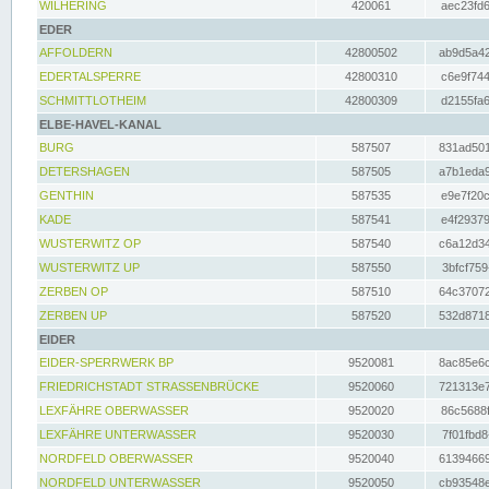
WILHERING
420061
aec23fd6
EDER
AFFOLDERN
42800502
ab9d5a42
EDERTALSPERRE
42800310
c6e9f744
SCHMITTLOTHEIM
42800309
d2155fa6
ELBE-HAVEL-KANAL
BURG
587507
831ad501
DETERSHAGEN
587505
a7b1eda9
GENTHIN
587535
e9e7f20c
KADE
587541
e4f29379
WUSTERWITZ OP
587540
c6a12d34
WUSTERWITZ UP
587550
3bfcf759
ZERBEN OP
587510
64c37072
ZERBEN UP
587520
532d8718
EIDER
EIDER-SPERRWERK BP
9520081
8ac85e6c
FRIEDRICHSTADT STRASSENBRÜCKE
9520060
721313e7
LEXFÄHRE OBERWASSER
9520020
86c5688f
LEXFÄHRE UNTERWASSER
9520030
7f01fbd8
NORDFELD OBERWASSER
9520040
61394669
NORDFELD UNTERWASSER
9520050
cb93548e