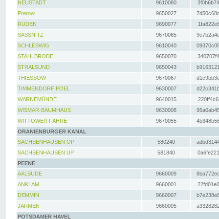
NEUSTADT
9610080
3f0b6b74
Prerow
9650027
7d50c68c
RUDEN
9690077
1fa822e6
SASSNITZ
9670065
9e7b2a4d
SCHLESWIG
9610040
09370c05
STAHLBRODE
9650070
340707f4
STRALSUND
9650043
b9163121
THIESSOW
9670067
d1c9bb3c
TIMMENDORF POEL
9630007
d22c341b
WARNEMÜNDE
9640015
220ff4c6
WISMAR-BAUMHAUS
9630008
95a0ab45
WITTOWER FÄHRE
9670055
4b348b56
ORANIENBURGER KANAL
SACHSENHAUSEN OP
580240
adbd3144
SACHSENHAUSEN UP
581840
0a6fe221
PEENE
AALBUDE
9660009
8ba772ed
ANKLAM
9660001
22fd01e0
DEMMIN
9660007
b7e238e8
JARMEN
9660005
a3328262
POTSDAMER HAVEL