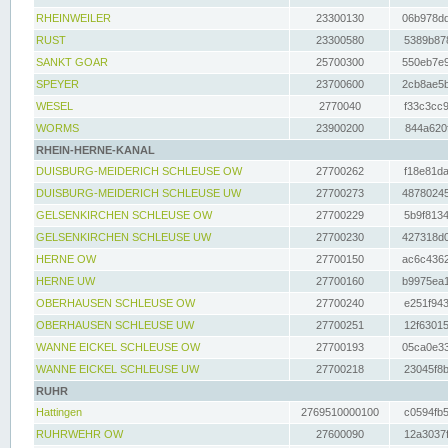
RHEINWEILER
23300130
06b978dd
RUST
23300580
5389b878
SANKT GOAR
25700300
550eb7e9
SPEYER
23700600
2cb8ae5b
WESEL
2770040
f33c3cc9
WORMS
23900200
844a620f
RHEIN-HERNE-KANAL
DUISBURG-MEIDERICH SCHLEUSE OW
27700262
f18e81da
DUISBURG-MEIDERICH SCHLEUSE UW
27700273
48780245
GELSENKIRCHEN SCHLEUSE OW
27700229
5b9f8134
GELSENKIRCHEN SCHLEUSE UW
27700230
427318d0
HERNE OW
27700150
ac6c4362
HERNE UW
27700160
b9975ea1
OBERHAUSEN SCHLEUSE OW
27700240
e251f943
OBERHAUSEN SCHLEUSE UW
27700251
12f63015
WANNE EICKEL SCHLEUSE OW
27700193
05ca0e33
WANNE EICKEL SCHLEUSE UW
27700218
23045f8b
RUHR
Hattingen
2769510000100
c0594fb5
RUHRWEHR OW
27600090
12a3037f