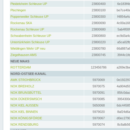
Pleidelsheim Schleuse UP
23800400
6e183f4b
Plochingen
23800100
be7ce40e
Poppenweiler Schleuse UP
23800300
f4854a4c
Rockenau SKA
23800690
4c00a166
Rockenau Schleuse UP
23800680
5ab4f00f
Schwabenheim Schleuse UP
23800800
ec9d3a4d
Untertürkheim Schleuse UP
23800220
a5ca02fb
Wieblingen Wehr UP neu
23800780
66d887a6
Ziegelhausen AMS
23800745
3944c1fd
NEUE MAAS
ROTTERDAM
123456786
a269e3be
NORD-OSTSEE-KANAL
AWK STROHBRÜCK
5970069
0e192297
NOK BREIHOLZ
5970075
4a904d59
NOK BRUNSBÜTTEL
5970091
85fc0dac
NOK DÜKERSWISCH
5970085
3954300d
NOK KIEL AUSSEN
5650068
6dc44585
NOK KIEL BINNEN
5979020
8af24d6a
NOK KÖNIGSFÖRDE
5970067
d0ec2790
NOK RENDSBURG
5970074
8c8afb56