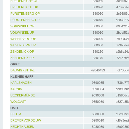
BREDEREICHE OP
580080
308f5979
BREDEREICHE UP
580090
470acd2a
FÜRSTENBERG OP
580060
2c95f83d
FÜRSTENBERG UP
580070
a5830277
VOßWINKEL OP
580000
09b422f7
VOßWINKEL UP
580010
2bcef51a
WESENBERG OP
580020
7909d3f7
WESENBERG UP
580030
da3b5de9
ZEHDENICK OP
580160
a9b8e24c
ZEHDENICK UP
580170
721d7dbf
ORKE
DALWIGKSTHAL
42840453
f0f78cc4
KLEINES HAFF
KARLSHAGEN
9690085
f53bb77f
KARNIN
9690084
da893bbd
UECKERMÜNDE
9690088
c1588dcc
WOLGAST
9650080
b327e35c
OSTE
BELUM
5980060
a9e93be0
BREMERVÖRDE UW
5980010
cf8a3ea2
HECHTHAUSEN
5980030
e5e02890