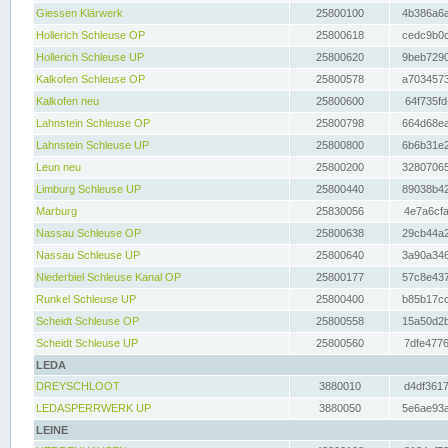
Giessen Klärwerk
25800100
4b386a6a
Hollerich Schleuse OP
25800618
cedc9b0c
Hollerich Schleuse UP
25800620
9beb7290
Kalkofen Schleuse OP
25800578
a7034573
Kalkofen neu
25800600
64f735fd
Lahnstein Schleuse OP
25800798
664d68ea
Lahnstein Schleuse UP
25800800
6b6b31e2
Leun neu
25800200
32807065
Limburg Schleuse UP
25800440
89038b42
Marburg
25830056
4e7a6cfa
Nassau Schleuse OP
25800638
29cb44a2
Nassau Schleuse UP
25800640
3a90a346
Niederbiel Schleuse Kanal OP
25800177
57c8e437
Runkel Schleuse UP
25800400
b85b17cc
Scheidt Schleuse OP
25800558
15a50d2b
Scheidt Schleuse UP
25800560
7dfe4776
LEDA
DREYSCHLOOT
3880010
d4df3617
LEDASPERRWERK UP
3880050
5e6ae93a
LEINE