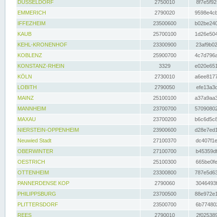
DÜSSELDORF
2750010
8f7e5f92
EMMERICH
2790020
9598e4cb
IFFEZHEIM
23500600
b02be240
KAUB
25700100
1d26e504
KEHL-KRONENHOF
23300900
23af9b02
KOBLENZ
25900700
4c7d796a
KONSTANZ-RHEIN
3329
e020e651
KÖLN
2730010
a6ee8177
LOBITH
2790050
efe13a3d
MAINZ
25100100
a37a9aa3
MANNHEIM
23700700
57090802
MAXAU
23700200
b6c6d5c8
NIERSTEIN-OPPENHEIM
23900600
d28e7ed1
Neuwied Stadt
27100370
dc407f1e
OBERWINTER
27100700
b45359df
OESTRICH
25100300
665be0fe
OTTENHEIM
23300800
787e5d63
PANNERDENSE KOP
2790060
3046493f
PHILIPPSBURG
23700500
88e972e1
PLITTERSDORF
23500700
6b774802
REES
2790010
2f025389