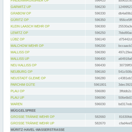
FINDENWIRUNSHIER OP
596410
a5902c55
GARWITZ UP
596230
12499527
GRABOW OP
596330
db4a69b2
GÜRITZ OP
596350
956ce5ff
KLEIN LAASCH WEHR OP
596300
25530a3e
LEWITZ OP
596250
7bbd90ad
LÜBZ OP
596140
d75442cf
MALCHOW WEHR OP
596200
bccaacb3
MALLISS OP
596390
497c29ee
MALLISS UP
596400
a64918a6
NEU KALLISS OP
596430
30739ff3
NEUBURG OP
596160
541c508a
NEUSTADT GLEWE OP
596280
c4381eb3
PARCHIM GÜTE
5961801
3dec3921
PLAU OP
596080
3ffddb2c
PLAU UP
596090
506e6b03
WAREN
596030
bd317edd
MÜGGELSPREE
GROSSE TRÄNKE WEHR OP
582660
81630fdd
GROSSE TRÄNKE WEHR UP
582670
cfad4ee5
MÜRITZ-HAVEL-WASSERSTRASSE