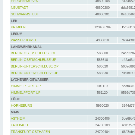
HERRENHAUSEN
48800108
8134af78
NEUSTADT
48800200
dda39817
SCHWARMSTEDT
48800301
8e16bd66
LEK
KRIMPEN
123456784
f5c96f13
LESUM
WASSERHORST
4930010
76844306
LANDWEHRKANAL
BERLIN-OBERSCHLEUSE OP
586600
24ce3282
BERLIN-OBERSCHLEUSE UP
586610
c42ad3df
BERLIN-UNTERSCHLEUSE OP
586620
503ad891
BERLIN-UNTERSCHLEUSE UP
586630
d198c901
LYCHENER GEWÄSSER
HIMMELPFORT OP
581110
bcdfa310
HIMMELPFORT UP
581120
9592d736
LÜHE
HORNEBURG
5960020
3244d787
MAIN
ASTHEIM
24300406
3de69bf8
FAULBACH
24700109
a919f57f
FRANKFURT OSTHAFEN
24700404
66ff3eb4