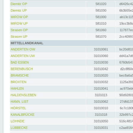
Diemitz OP
581020
d6426c42
Diemitz UP
581030
6b3b55e2
MIROW OP
581000
ab13c115
MIROW UP
581010
19cc3b9a
Strasen OP
581060
117877ec
Strasen UP
581070
2cc40997
MITTELLANDKANAL
ANDERTEN OW
31010061
bc20d819
ANDERTEN UW
31010060
dd41a7d6
BAD ESSEN
31010030
6760b547
BERENBUSCH
31010042
d2c8f60e
BRAMSCHE
31010020
bec8a6a5
BROXTEN
31010032
1125a391
HAHLEN
31010041
ac970eb0
HALDENSLEBEN
3101013
90d92801
HANN. LIST
31010062
27dfd137
HÖRSTEL
31010010
6c7c180f
KANALBRÜCKE
3101018
32b997c2
LOHNDE
31010050
516c4814
LÜBBECKE
31010031
c2aa9164