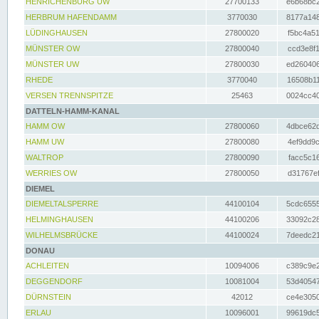
HENRICHENBURG UW
27700133
e6b68bc2
HERBRUM HAFENDAMM
3770030
8177a148
LÜDINGHAUSEN
27800020
f5bc4a51
MÜNSTER OW
27800040
ccd3e8f1
MÜNSTER UW
27800030
ed260406
RHEDE
3770040
16508b11
VERSEN TRENNSPITZE
25463
0024cc40
DATTELN-HAMM-KANAL
HAMM OW
27800060
4dbce62d
HAMM UW
27800080
4ef9dd9c
WALTROP
27800090
facc5c16
WERRIES OW
27800050
d31767ef
DIEMEL
DIEMELTALSPERRE
44100104
5cdc6555
HELMINGHAUSEN
44100206
33092c28
WILHELMSBRÜCKE
44100024
7deedc21
DONAU
ACHLEITEN
10094006
c389c9e2
DEGGENDORF
10081004
53d40547
DÜRNSTEIN
42012
ce4e3050
ERLAU
10096001
99619dc5