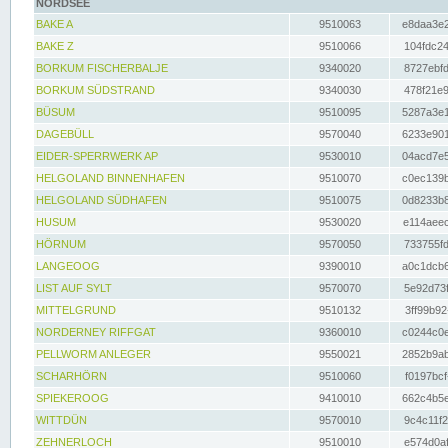
NORDSEE
BAKE A
9510063
e8daa3e2
BAKE Z
9510066
104fdc24
BORKUM FISCHERBALJE
9340020
8727ebfd
BORKUM SÜDSTRAND
9340030
478f21e9
BÜSUM
9510095
5287a3e1
DAGEBÜLL
9570040
6233e901
EIDER-SPERRWERK AP
9530010
04acd7e5
HELGOLAND BINNENHAFEN
9510070
c0ec139b
HELGOLAND SÜDHAFEN
9510075
0d8233b8
HUSUM
9530020
e114aeec
HÖRNUM
9570050
733755fd
LANGEOOG
9390010
a0c1dcb6
LIST AUF SYLT
9570070
5e92d73f
MITTELGRUND
9510132
3ff99b92
NORDERNEY RIFFGAT
9360010
c0244c0e
PELLWORM ANLEGER
9550021
2852b9ab
SCHARHÖRN
9510060
f0197bcf
SPIEKEROOG
9410010
662c4b5e
WITTDÜN
9570010
9c4c11f2
ZEHNERLOCH
9510010
e574d0af