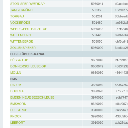
STÖR-SPERRWERK AP
5970041
d9acdbec
TANGERMÜNDE
502350
13e91b77
TORGAU
501261
83bbaedb
VOCKERODE
501480
ae93f2a5
WEHR GEESTHACHT UP
5930062
0f7f58a8
WITTENBERG
501420
070b1eb4
WITTENBERGE
503050
cbf3cd49
ZOLLENSPIEKER
5930090
3de8ea26
ELBE-LÜBECK-KANAL
BÜSSAU UP
9669040
bf7bb8e8
DONNERSCHLEUSE OP
9660049
45634232
MÖLLN
9660050
46644438
EMS
DALUM
3550040
ad357e52
DUKEGAT
3990020
7753c1fa
EMDEN NEUE SEESCHLEUSE
3970010
edfdf747
EMSHÖRN
9340010
c8af067c
FUESTRUP
3310010
3a8ed45f
KNOCK
3990010
438b565e
LEERORT
3910010
abb23dad