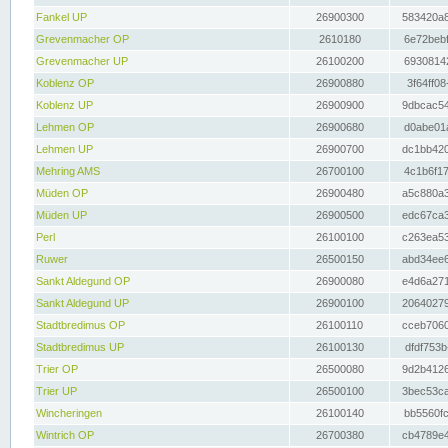
Fankel UP
26900300
583420a8
Grevenmacher OP
2610180
6e72bebf
Grevenmacher UP
26100200
69308142
Koblenz OP
26900880
3f64ff08
Koblenz UP
26900900
9dbcac54
Lehmen OP
26900680
d0abe01a
Lehmen UP
26900700
dc1bb420
Mehring AMS
26700100
4c1b6f17
Müden OP
26900480
a5c880a3
Müden UP
26900500
edc67ca3
Perl
26100100
c263ea53
Ruwer
26500150
abd34ee6
Sankt Aldegund OP
26900080
e4d6a271
Sankt Aldegund UP
26900100
20640279
Stadtbredimus OP
26100110
cceb7060
Stadtbredimus UP
26100130
dfdf753b
Trier OP
26500080
9d2b4126
Trier UP
26500100
3bec53ca
Wincheringen
26100140
bb5560fc
Wintrich OP
26700380
cb4789e4