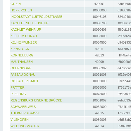
GREIN
420091
f3bf0b0b
HOFKIRCHEN
10088003
616dd98e
INGOLSTADT LUITPOLDSTRASSE
10046105
824a046b
KACHLET SCHLEUSE UP
10090708
0fd56e0a
KACHLET WEHR UP
10090408
560cf185
KELHEIM DONAU
10053009
296fc6d4
KELHEIMWINZER
10054500
c9409937
KIENSTOCK
42011
56178f74
KORNEUBURG
42013
ff44be4a
MAUTHAUSEN
42009
6b002fef
OBERNDORF
10056302
e476bcad
PASSAU DONAU
10091008
9f12c405
PASSAU ILZSTADT
10092000
33ceb441
PFATTER
10068006
f768173a
PFELLING
10078000
7fe63a95
REGENSBURG EISERNE BRÜCKE
10061007
eebd633a
SCHWABELWEIS
10062000
7644f1d7
THEBNERSTRASSL
42015
f7b5c3d3
VILSHOFEN
10089006
e6d68ab7
WILDUNGSMAUER
42014
35846b8b