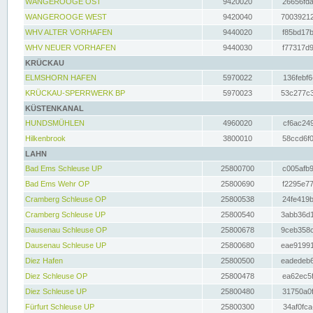
WANGEROOGE OST
9420020
26656fda
WANGEROOGE WEST
9420040
70039212
WHV ALTER VORHAFEN
9440020
f85bd17b
WHV NEUER VORHAFEN
9440030
f77317d9
KRÜCKAU
ELMSHORN HAFEN
5970022
136febf6
KRÜCKAU-SPERRWERK BP
5970023
53c277c3
KÜSTENKANAL
HUNDSMÜHLEN
4960020
cf6ac249
Hilkenbrook
3800010
58ccd6f0
LAHN
Bad Ems Schleuse UP
25800700
c005afb9
Bad Ems Wehr OP
25800690
f2295e77
Cramberg Schleuse OP
25800538
24fe419b
Cramberg Schleuse UP
25800540
3abb36d1
Dausenau Schleuse OP
25800678
9ceb358c
Dausenau Schleuse UP
25800680
eae91991
Diez Hafen
25800500
eadedeb6
Diez Schleuse OP
25800478
ea62ec5f
Diez Schleuse UP
25800480
31750a0f
Fürfurt Schleuse UP
25800300
34af0fca