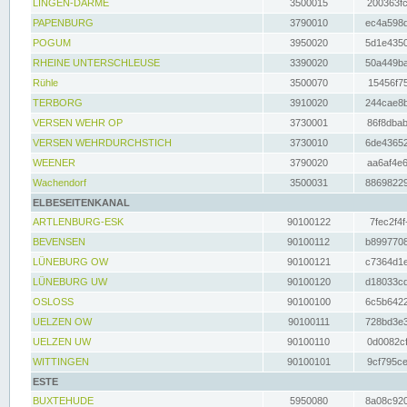
LINGEN-DARME
3500015
200363fc
PAPENBURG
3790010
ec4a598d
POGUM
3950020
5d1e4350
RHEINE UNTERSCHLEUSE
3390020
50a449ba
Rühle
3500070
15456f75
TERBORG
3910020
244cae8b
VERSEN WEHR OP
3730001
86f8dbab
VERSEN WEHRDURCHSTICH
3730010
6de43652
WEENER
3790020
aa6af4e6
Wachendorf
3500031
88698229
ELBESEITENKANAL
ARTLENBURG-ESK
90100122
7fec2f4f
BEVENSEN
90100112
b8997708
LÜNEBURG OW
90100121
c7364d1e
LÜNEBURG UW
90100120
d18033cd
OSLOSS
90100100
6c5b6422
UELZEN OW
90100111
728bd3e3
UELZEN UW
90100110
0d0082cf
WITTINGEN
90100101
9cf795ce
ESTE
BUXTEHUDE
5950080
8a08c920