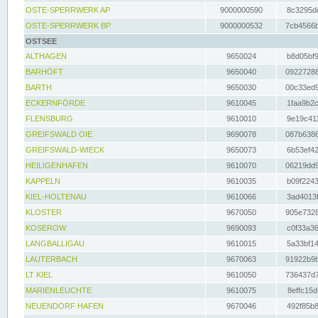
OSTE-SPERRWERK AP
9000000590
8c3295dc
OSTE-SPERRWERK BP
9000000532
7cb4566b
OSTSEE
ALTHAGEN
9650024
b8d05bf9
BARHÖFT
9650040
09227288
BARTH
9650030
00c33ed9
ECKERNFÖRDE
9610045
1faa9b2c
FLENSBURG
9610010
9e19c411
GREIFSWALD OIE
9690078
087b6386
GREIFSWALD-WIECK
9650073
6b53ef42
HEILIGENHAFEN
9610070
06219dd9
KAPPELN
9610035
b09f2243
KIEL-HOLTENAU
9610066
3ad4013f
KLOSTER
9670050
905e7328
KOSEROW
9690093
c0f33a36
LANGBALLIGAU
9610015
5a33bf14
LAUTERBACH
9670063
91922b9b
LT KIEL
9610050
736437d7
MARIENLEUCHTE
9610075
8effc15d
NEUENDORF HAFEN
9670046
492f85b8