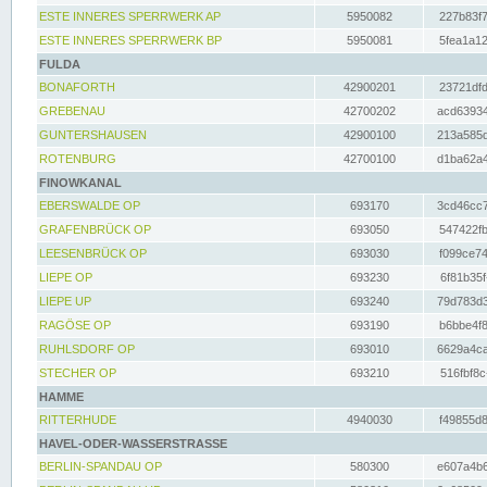
ESTE INNERES SPERRWERK AP
5950082
227b83f7
ESTE INNERES SPERRWERK BP
5950081
5fea1a12
FULDA
BONAFORTH
42900201
23721dfd
GREBENAU
42700202
acd63934
GUNTERSHAUSEN
42900100
213a585d
ROTENBURG
42700100
d1ba62a4
FINOWKANAL
EBERSWALDE OP
693170
3cd46cc7
GRAFENBRÜCK OP
693050
547422fb
LEESENBRÜCK OP
693030
f099ce74
LIEPE OP
693230
6f81b35f
LIEPE UP
693240
79d783d3
RAGÖSE OP
693190
b6bbe4f8
RUHLSDORF OP
693010
6629a4ca
STECHER OP
693210
516fbf8c
HAMME
RITTERHUDE
4940030
f49855d8
HAVEL-ODER-WASSERSTRASSE
BERLIN-SPANDAU OP
580300
e607a4b6