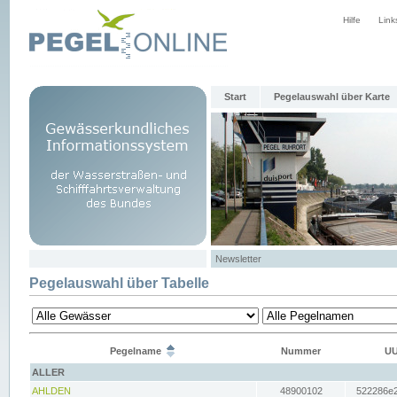
Hilfe
Link
Start
Pegelauswahl über Karte
Newsletter
Pegelauswahl über Tabelle
Pegelname
Nummer
UU
ALLER
AHLDEN
48900102
522286e2