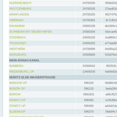
KLEINHEUBACH
24700200
355b02d2
KROTZENBURG
24700335
27eed51b
MAINFLINGEN
24700325
4627475d
OBERNAU
24700302
3c7cfb10
RAUNHEIM
24900108
db1684c1
SCHWEINFURT NEUER HAFEN
24300304
42ecae60
STEINBACH
24500100
1ed983c3
TRUNSTADT
24300202
a77aad00
WERTHEIM
24709089
0e065a22
WÜRZBURG
24300600
915d76e1
MAIN-DONAU-KANAL
BAMBERG
24300042
ff02f181
RIEDENBURG_UP
13409200
4a69e82e
MÜRITZ-ELDE-WASSERSTRASSE
BARKOW OP
596100
06d86c6b
BOBZIN OP
596120
faefa284
BUROW
5961601
a68cf527
DÖMITZ OP
596450
ec8188ee
DÖMITZ UP
596460
ad3a51da
ELDENA OP
596370
0fab94c7