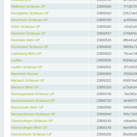
Heilbronn Schleuse UP
23800560
f77df170
Hessigheim Schleuse UP
23800420
23517de9
Hirschhorn Schleuse UP
23800700
acf505dd
Hofen Schleuse UP
23800260
cf2af1a4
Horkheim Schleuse UP
23800557
b76bf04c
Horkheim Wehr UP
23800520
d9b441a5
Kochendorf Schleuse UP
23800600
8f695e71
Ladenburg Wehr UP
23800820
70cee7df
Lauffen
23800500
8559d1a0
Lauffen Schleuse UP
23800501
2f7cb553
Mannheim Neckar
23800900
25582d3f
Marbach Schleuse UP
23800322
456974a8
Marbach Wehr UP
23800320
a73a9cb4
Neckargemünd Schleuse UP
23800740
7be3ff2e
Neckarsteinach Schleuse UP
23800720
d64d07f7
Neckarsulm Wehr UP
23800580
845944f8
Neckarzimmern Schleuse UP
23800640
f00c7183
Oberesslingen Schleuse UP
23800145
cbfae6bc
Oberesslingen Wehr UP
23800140
9de0843a
Obertürkheim Schleuse UP
23800200
80e002d8