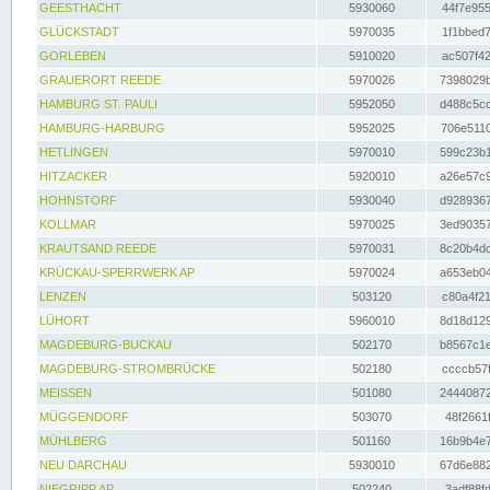
GEESTHACHT
5930060
44f7e955
GLÜCKSTADT
5970035
1f1bbed7
GORLEBEN
5910020
ac507f42
GRAUERORT REEDE
5970026
7398029b
HAMBURG ST. PAULI
5952050
d488c5cc
HAMBURG-HARBURG
5952025
706e5110
HETLINGEN
5970010
599c23b1
HITZACKER
5920010
a26e57c9
HOHNSTORF
5930040
d9289367
KOLLMAR
5970025
3ed90357
KRAUTSAND REEDE
5970031
8c20b4dc
KRÜCKAU-SPERRWERK AP
5970024
a653eb04
LENZEN
503120
c80a4f21
LÜHORT
5960010
8d18d129
MAGDEBURG-BUCKAU
502170
b8567c1e
MAGDEBURG-STROMBRÜCKE
502180
ccccb57f
MEISSEN
501080
24440872
MÜGGENDORF
503070
48f2661f
MÜHLBERG
501160
16b9b4e7
NEU DARCHAU
5930010
67d6e882
NIEGRIPP AP
502240
3adf88fd