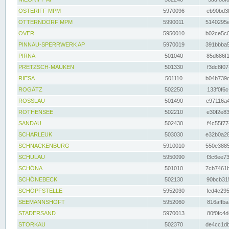
OSTERIFF MPM
5970096
eb90bd3f
OTTERNDORF MPM
5990011
5140295e
OVER
5950010
b02ce5c0
PINNAU-SPERRWERK AP
5970019
391bbba5
PIRNA
501040
85d686f1
PRETZSCH-MAUKEN
501330
f3dc8f07
RIESA
501110
b04b739d
ROGÄTZ
502250
133f0f6c
ROSSLAU
501490
e97116a4
ROTHENSEE
502210
e30f2e83
SANDAU
502430
f4c55f77
SCHARLEUK
503030
e32b0a28
SCHNACKENBURG
5910010
550e3885
SCHULAU
5950090
f3c6ee73
SCHÖNA
501010
7cb7461b
SCHÖNEBECK
502130
90bcb315
SCHÖPFSTELLE
5952030
fed4c295
SEEMANNSHÖFT
5952060
816affba
STADERSAND
5970013
80f0fc4d
STORKAU
502370
de4cc1db