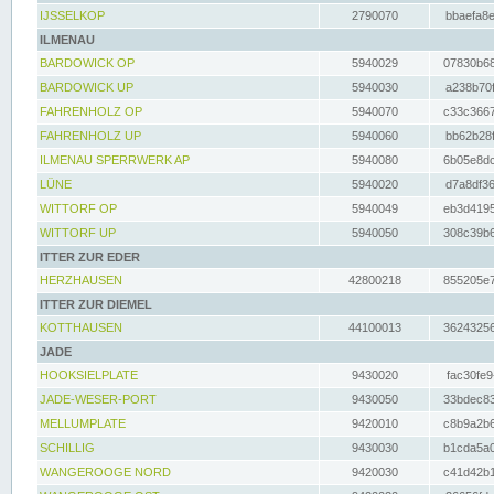
IJSSELKOP
2790070
bbaefa8e
ILMENAU
BARDOWICK OP
5940029
07830b68
BARDOWICK UP
5940030
a238b70f
FAHRENHOLZ OP
5940070
c33c3667
FAHRENHOLZ UP
5940060
bb62b28f
ILMENAU SPERRWERK AP
5940080
6b05e8dc
LÜNE
5940020
d7a8df36
WITTORF OP
5940049
eb3d4195
WITTORF UP
5940050
308c39b6
ITTER ZUR EDER
HERZHAUSEN
42800218
855205e7
ITTER ZUR DIEMEL
KOTTHAUSEN
44100013
36243256
JADE
HOOKSIELPLATE
9430020
fac30fe9
JADE-WESER-PORT
9430050
33bdec83
MELLUMPLATE
9420010
c8b9a2b6
SCHILLIG
9430030
b1cda5a0
WANGEROOGE NORD
9420030
c41d42b1