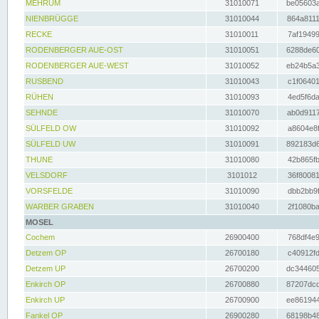
MEHRUM
31010071
be05603a
NIENBRÜGGE
31010044
864a8111
RECKE
31010011
7af19499
RODENBERGER AUE-OST
31010051
6288de60
RODENBERGER AUE-WEST
31010052
eb24b5a3
RUSBEND
31010043
c1f06401
RÜHEN
31010093
4ed5f6da
SEHNDE
31010070
ab0d9117
SÜLFELD OW
31010092
a8604e8f
SÜLFELD UW
31010091
892183d6
THUNE
31010080
42b865fb
VELSDORF
3101012
36f80081
VORSFELDE
31010090
dbb2bb9f
WARBER GRABEN
31010040
2f1080ba
MOSEL
Cochem
26900400
768df4e9
Detzem OP
26700180
c40912fd
Detzem UP
26700200
dc344605
Enkirch OP
26700880
87207dcd
Enkirch UP
26700900
ee861944
Fankel OP
26900280
68198b48