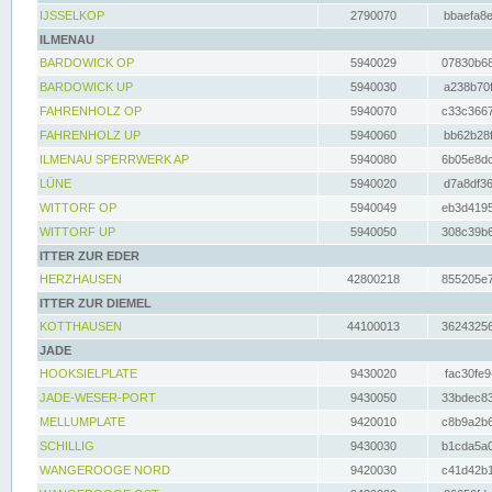
IJSSELKOP
2790070
bbaefa8e
ILMENAU
BARDOWICK OP
5940029
07830b68
BARDOWICK UP
5940030
a238b70f
FAHRENHOLZ OP
5940070
c33c3667
FAHRENHOLZ UP
5940060
bb62b28f
ILMENAU SPERRWERK AP
5940080
6b05e8dc
LÜNE
5940020
d7a8df36
WITTORF OP
5940049
eb3d4195
WITTORF UP
5940050
308c39b6
ITTER ZUR EDER
HERZHAUSEN
42800218
855205e7
ITTER ZUR DIEMEL
KOTTHAUSEN
44100013
36243256
JADE
HOOKSIELPLATE
9430020
fac30fe9
JADE-WESER-PORT
9430050
33bdec83
MELLUMPLATE
9420010
c8b9a2b6
SCHILLIG
9430030
b1cda5a0
WANGEROOGE NORD
9420030
c41d42b1