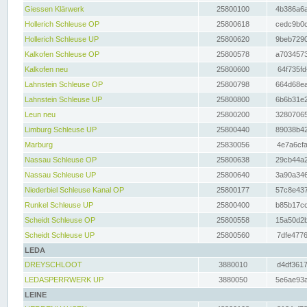
Giessen Klärwerk
25800100
4b386a6a
Hollerich Schleuse OP
25800618
cedc9b0c
Hollerich Schleuse UP
25800620
9beb7290
Kalkofen Schleuse OP
25800578
a7034573
Kalkofen neu
25800600
64f735fd
Lahnstein Schleuse OP
25800798
664d68ea
Lahnstein Schleuse UP
25800800
6b6b31e2
Leun neu
25800200
32807065
Limburg Schleuse UP
25800440
89038b42
Marburg
25830056
4e7a6cfa
Nassau Schleuse OP
25800638
29cb44a2
Nassau Schleuse UP
25800640
3a90a346
Niederbiel Schleuse Kanal OP
25800177
57c8e437
Runkel Schleuse UP
25800400
b85b17cc
Scheidt Schleuse OP
25800558
15a50d2b
Scheidt Schleuse UP
25800560
7dfe4776
LEDA
DREYSCHLOOT
3880010
d4df3617
LEDASPERRWERK UP
3880050
5e6ae93a
LEINE