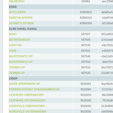
WILHERING
420061
aec23fd6
EDER
AFFOLDERN
42800502
ab9d5a42
EDERTALSPERRE
42800310
c6e9f744
SCHMITTLOTHEIM
42800309
d2155fa6
ELBE-HAVEL-KANAL
BURG
587507
831ad501
DETERSHAGEN
587505
a7b1eda9
GENTHIN
587535
e9e7f20c
KADE
587541
e4f29379
WUSTERWITZ OP
587540
c6a12d34
WUSTERWITZ UP
587550
3bfcf759
ZERBEN OP
587510
64c37072
ZERBEN UP
587520
532d8718
EIDER
EIDER-SPERRWERK BP
9520081
8ac85e6c
FRIEDRICHSTADT STRASSENBRÜCKE
9520060
721313e7
LEXFÄHRE OBERWASSER
9520020
86c5688f
LEXFÄHRE UNTERWASSER
9520030
7f01fbd8
NORDFELD OBERWASSER
9520040
61394669
NORDFELD UNTERWASSER
9520050
cb93548e