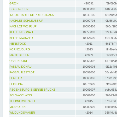
GREIN
420091
f3bf0b0b
HOFKIRCHEN
10088003
616dd98e
INGOLSTADT LUITPOLDSTRASSE
10046105
824a046b
KACHLET SCHLEUSE UP
10090708
0fd56e0a
KACHLET WEHR UP
10090408
560cf185
KELHEIM DONAU
10053009
296fc6d4
KELHEIMWINZER
10054500
c9409937
KIENSTOCK
42011
56178f74
KORNEUBURG
42013
ff44be4a
MAUTHAUSEN
42009
6b002fef
OBERNDORF
10056302
e476bcad
PASSAU DONAU
10091008
9f12c405
PASSAU ILZSTADT
10092000
33ceb441
PFATTER
10068006
f768173a
PFELLING
10078000
7fe63a95
REGENSBURG EISERNE BRÜCKE
10061007
eebd633a
SCHWABELWEIS
10062000
7644f1d7
THEBNERSTRASSL
42015
f7b5c3d3
VILSHOFEN
10089006
e6d68ab7
WILDUNGSMAUER
42014
35846b8b