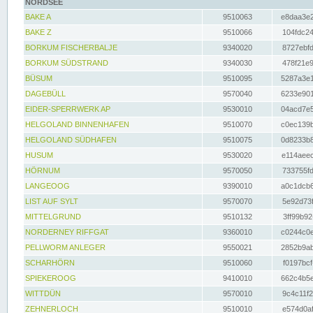
NORDSEE
BAKE A
9510063
e8daa3e2
BAKE Z
9510066
104fdc24
BORKUM FISCHERBALJE
9340020
8727ebfd
BORKUM SÜDSTRAND
9340030
478f21e9
BÜSUM
9510095
5287a3e1
DAGEBÜLL
9570040
6233e901
EIDER-SPERRWERK AP
9530010
04acd7e5
HELGOLAND BINNENHAFEN
9510070
c0ec139b
HELGOLAND SÜDHAFEN
9510075
0d8233b8
HUSUM
9530020
e114aeec
HÖRNUM
9570050
733755fd
LANGEOOG
9390010
a0c1dcb6
LIST AUF SYLT
9570070
5e92d73f
MITTELGRUND
9510132
3ff99b92
NORDERNEY RIFFGAT
9360010
c0244c0e
PELLWORM ANLEGER
9550021
2852b9ab
SCHARHÖRN
9510060
f0197bcf
SPIEKEROOG
9410010
662c4b5e
WITTDÜN
9570010
9c4c11f2
ZEHNERLOCH
9510010
e574d0af