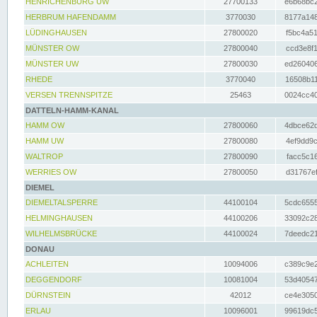
HENRICHENBURG UW
27700133
e6b68bc2
HERBRUM HAFENDAMM
3770030
8177a148
LÜDINGHAUSEN
27800020
f5bc4a51
MÜNSTER OW
27800040
ccd3e8f1
MÜNSTER UW
27800030
ed260406
RHEDE
3770040
16508b11
VERSEN TRENNSPITZE
25463
0024cc40
DATTELN-HAMM-KANAL
HAMM OW
27800060
4dbce62d
HAMM UW
27800080
4ef9dd9c
WALTROP
27800090
facc5c16
WERRIES OW
27800050
d31767ef
DIEMEL
DIEMELTALSPERRE
44100104
5cdc6555
HELMINGHAUSEN
44100206
33092c28
WILHELMSBRÜCKE
44100024
7deedc21
DONAU
ACHLEITEN
10094006
c389c9e2
DEGGENDORF
10081004
53d40547
DÜRNSTEIN
42012
ce4e3050
ERLAU
10096001
99619dc5