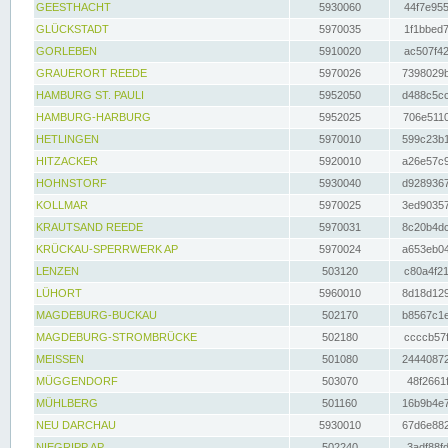
GEESTHACHT
5930060
44f7e955
GLÜCKSTADT
5970035
1f1bbed7
GORLEBEN
5910020
ac507f42
GRAUERORT REEDE
5970026
7398029b
HAMBURG ST. PAULI
5952050
d488c5cc
HAMBURG-HARBURG
5952025
706e5110
HETLINGEN
5970010
599c23b1
HITZACKER
5920010
a26e57c9
HOHNSTORF
5930040
d9289367
KOLLMAR
5970025
3ed90357
KRAUTSAND REEDE
5970031
8c20b4dc
KRÜCKAU-SPERRWERK AP
5970024
a653eb04
LENZEN
503120
c80a4f21
LÜHORT
5960010
8d18d129
MAGDEBURG-BUCKAU
502170
b8567c1e
MAGDEBURG-STROMBRÜCKE
502180
ccccb57f
MEISSEN
501080
24440872
MÜGGENDORF
503070
48f2661f
MÜHLBERG
501160
16b9b4e7
NEU DARCHAU
5930010
67d6e882
NIEGRIPP AP
502240
3adf88fd