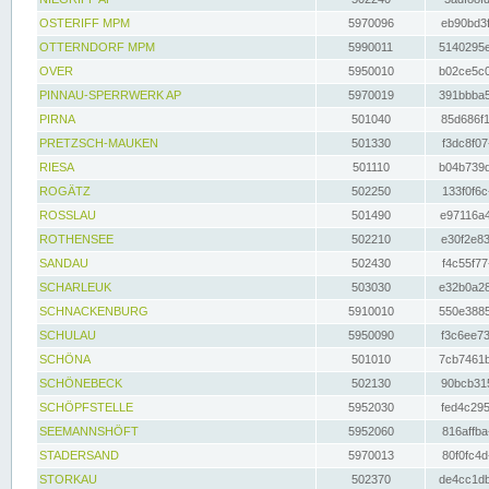
OSTERIFF MPM
5970096
eb90bd3f
OTTERNDORF MPM
5990011
5140295e
OVER
5950010
b02ce5c0
PINNAU-SPERRWERK AP
5970019
391bbba5
PIRNA
501040
85d686f1
PRETZSCH-MAUKEN
501330
f3dc8f07
RIESA
501110
b04b739d
ROGÄTZ
502250
133f0f6c
ROSSLAU
501490
e97116a4
ROTHENSEE
502210
e30f2e83
SANDAU
502430
f4c55f77
SCHARLEUK
503030
e32b0a28
SCHNACKENBURG
5910010
550e3885
SCHULAU
5950090
f3c6ee73
SCHÖNA
501010
7cb7461b
SCHÖNEBECK
502130
90bcb315
SCHÖPFSTELLE
5952030
fed4c295
SEEMANNSHÖFT
5952060
816affba
STADERSAND
5970013
80f0fc4d
STORKAU
502370
de4cc1db