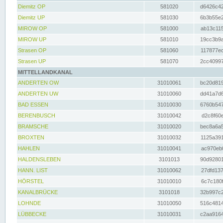
Diemitz OP
581020
d6426c42
Diemitz UP
581030
6b3b55e2
MIROW OP
581000
ab13c115
MIROW UP
581010
19cc3b9a
Strasen OP
581060
117877ec
Strasen UP
581070
2cc40997
MITTELLANDKANAL
ANDERTEN OW
31010061
bc20d819
ANDERTEN UW
31010060
dd41a7d6
BAD ESSEN
31010030
6760b547
BERENBUSCH
31010042
d2c8f60e
BRAMSCHE
31010020
bec8a6a5
BROXTEN
31010032
1125a391
HAHLEN
31010041
ac970eb0
HALDENSLEBEN
3101013
90d92801
HANN. LIST
31010062
27dfd137
HÖRSTEL
31010010
6c7c180f
KANALBRÜCKE
3101018
32b997c2
LOHNDE
31010050
516c4814
LÜBBECKE
31010031
c2aa9164