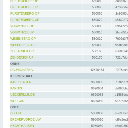
BREDEREICHE OP
580080
308f5979
BREDEREICHE UP
580090
470acd2a
FÜRSTENBERG OP
580060
2c95f83d
FÜRSTENBERG UP
580070
a5830277
VOßWINKEL OP
580000
09b422f7
VOßWINKEL UP
580010
2bcef51a
WESENBERG OP
580020
7909d3f7
WESENBERG UP
580030
da3b5de9
ZEHDENICK OP
580160
a9b8e24c
ZEHDENICK UP
580170
721d7dbf
ORKE
DALWIGKSTHAL
42840453
f0f78cc4
KLEINES HAFF
KARLSHAGEN
9690085
f53bb77f
KARNIN
9690084
da893bbd
UECKERMÜNDE
9690088
c1588dcc
WOLGAST
9650080
b327e35c
OSTE
BELUM
5980060
a9e93be0
BREMERVÖRDE UW
5980010
cf8a3ea2
HECHTHAUSEN
5980030
e5e02890