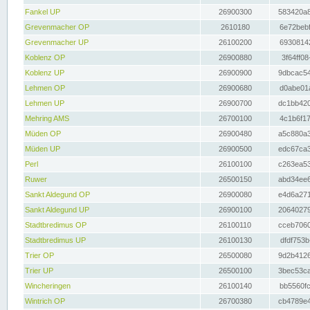
Fankel UP
26900300
583420a8
Grevenmacher OP
2610180
6e72bebf
Grevenmacher UP
26100200
69308142
Koblenz OP
26900880
3f64ff08
Koblenz UP
26900900
9dbcac54
Lehmen OP
26900680
d0abe01a
Lehmen UP
26900700
dc1bb420
Mehring AMS
26700100
4c1b6f17
Müden OP
26900480
a5c880a3
Müden UP
26900500
edc67ca3
Perl
26100100
c263ea53
Ruwer
26500150
abd34ee6
Sankt Aldegund OP
26900080
e4d6a271
Sankt Aldegund UP
26900100
20640279
Stadtbredimus OP
26100110
cceb7060
Stadtbredimus UP
26100130
dfdf753b
Trier OP
26500080
9d2b4126
Trier UP
26500100
3bec53ca
Wincheringen
26100140
bb5560fc
Wintrich OP
26700380
cb4789e4