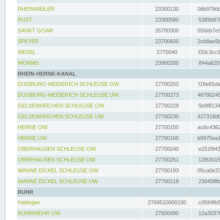
RHEINWEILER
23300130
06b978dd
RUST
23300580
5389b878
SANKT GOAR
25700300
550eb7e9
SPEYER
23700600
2cb8ae5b
WESEL
2770040
f33c3cc9
WORMS
23900200
844a620f
RHEIN-HERNE-KANAL
DUISBURG-MEIDERICH SCHLEUSE OW
27700262
f18e81da
DUISBURG-MEIDERICH SCHLEUSE UW
27700273
48780245
GELSENKIRCHEN SCHLEUSE OW
27700229
5b9f8134
GELSENKIRCHEN SCHLEUSE UW
27700230
427318d0
HERNE OW
27700150
ac6c4362
HERNE UW
27700160
b9975ea1
OBERHAUSEN SCHLEUSE OW
27700240
e251f943
OBERHAUSEN SCHLEUSE UW
27700251
12f63015
WANNE EICKEL SCHLEUSE OW
27700193
05ca0e33
WANNE EICKEL SCHLEUSE UW
27700218
23045f8b
RUHR
Hattingen
2769510000100
c0594fb5
RUHRWEHR OW
27600090
12a3037f