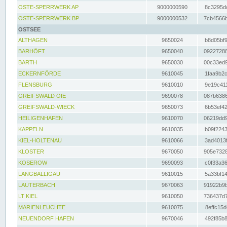
OSTE-SPERRWERK AP
9000000590
8c3295dc
OSTE-SPERRWERK BP
9000000532
7cb4566b
OSTSEE
ALTHAGEN
9650024
b8d05bf9
BARHÖFT
9650040
09227288
BARTH
9650030
00c33ed9
ECKERNFÖRDE
9610045
1faa9b2c
FLENSBURG
9610010
9e19c411
GREIFSWALD OIE
9690078
087b6386
GREIFSWALD-WIECK
9650073
6b53ef42
HEILIGENHAFEN
9610070
06219dd9
KAPPELN
9610035
b09f2243
KIEL-HOLTENAU
9610066
3ad4013f
KLOSTER
9670050
905e7328
KOSEROW
9690093
c0f33a36
LANGBALLIGAU
9610015
5a33bf14
LAUTERBACH
9670063
91922b9b
LT KIEL
9610050
736437d7
MARIENLEUCHTE
9610075
8effc15d
NEUENDORF HAFEN
9670046
492f85b8