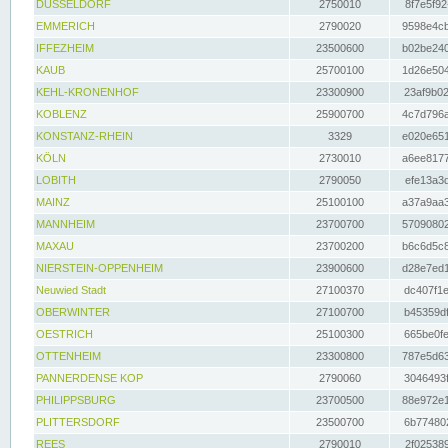
DÜSSELDORF
2750010
8f7e5f92
EMMERICH
2790020
9598e4cb
IFFEZHEIM
23500600
b02be240
KAUB
25700100
1d26e504
KEHL-KRONENHOF
23300900
23af9b02
KOBLENZ
25900700
4c7d796a
KONSTANZ-RHEIN
3329
e020e651
KÖLN
2730010
a6ee8177
LOBITH
2790050
efe13a3d
MAINZ
25100100
a37a9aa3
MANNHEIM
23700700
57090802
MAXAU
23700200
b6c6d5c8
NIERSTEIN-OPPENHEIM
23900600
d28e7ed1
Neuwied Stadt
27100370
dc407f1e
OBERWINTER
27100700
b45359df
OESTRICH
25100300
665be0fe
OTTENHEIM
23300800
787e5d63
PANNERDENSE KOP
2790060
3046493f
PHILIPPSBURG
23700500
88e972e1
PLITTERSDORF
23500700
6b774802
REES
2790010
2f025389