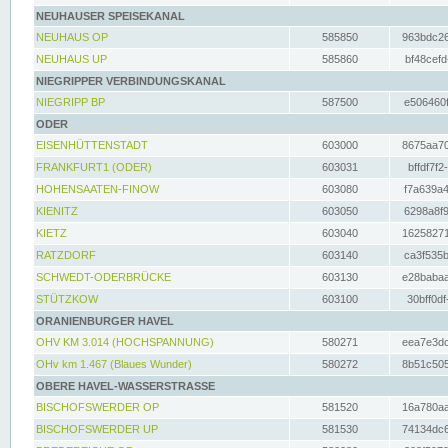
NEUHAUSER SPEISEKANAL
NEUHAUS OP
585850
963bdc26
NEUHAUS UP
585860
bf48cefd
NIEGRIPPER VERBINDUNGSKANAL
NIEGRIPP BP
587500
e506460f
ODER
EISENHÜTTENSTADT
603000
8675aa70
FRANKFURT1 (ODER)
603031
bffdf7f2
HOHENSAATEN-FINOW
603080
f7a639a4
KIENITZ
603050
6298a8f9
KIETZ
603040
16258271
RATZDORF
603140
ca3f535b
SCHWEDT-ODERBRÜCKE
603130
e28babaa
STÜTZKOW
603100
30bff0df
ORANIENBURGER HAVEL
OHV KM 3.014 (HOCHSPANNUNG)
580271
eea7e3dc
OHv km 1.467 (Blaues Wunder)
580272
8b51c505
OBERE HAVEL-WASSERSTRASSE
BISCHOFSWERDER OP
581520
16a780aa
BISCHOFSWERDER UP
581530
74134dc6