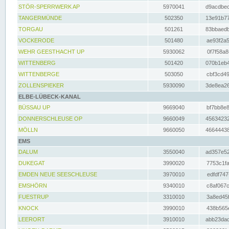
STÖR-SPERRWERK AP
5970041
d9acdbec
TANGERMÜNDE
502350
13e91b77
TORGAU
501261
83bbaedb
VOCKERODE
501480
ae93f2a5
WEHR GEESTHACHT UP
5930062
0f7f58a8
WITTENBERG
501420
070b1eb4
WITTENBERGE
503050
cbf3cd49
ZOLLENSPIEKER
5930090
3de8ea26
ELBE-LÜBECK-KANAL
BÜSSAU UP
9669040
bf7bb8e8
DONNERSCHLEUSE OP
9660049
45634232
MÖLLN
9660050
46644438
EMS
DALUM
3550040
ad357e52
DUKEGAT
3990020
7753c1fa
EMDEN NEUE SEESCHLEUSE
3970010
edfdf747
EMSHÖRN
9340010
c8af067c
FUESTRUP
3310010
3a8ed45f
KNOCK
3990010
438b565e
LEERORT
3910010
abb23dad