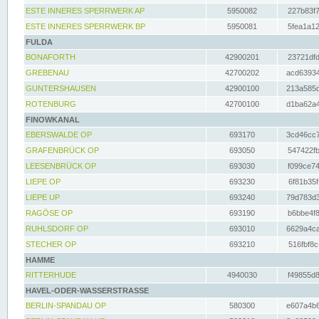
ESTE INNERES SPERRWERK AP
5950082
227b83f7
ESTE INNERES SPERRWERK BP
5950081
5fea1a12
FULDA
BONAFORTH
42900201
23721dfd
GREBENAU
42700202
acd63934
GUNTERSHAUSEN
42900100
213a585d
ROTENBURG
42700100
d1ba62a4
FINOWKANAL
EBERSWALDE OP
693170
3cd46cc7
GRAFENBRÜCK OP
693050
547422fb
LEESENBRÜCK OP
693030
f099ce74
LIEPE OP
693230
6f81b35f
LIEPE UP
693240
79d783d3
RAGÖSE OP
693190
b6bbe4f8
RUHLSDORF OP
693010
6629a4ca
STECHER OP
693210
516fbf8c
HAMME
RITTERHUDE
4940030
f49855d8
HAVEL-ODER-WASSERSTRASSE
BERLIN-SPANDAU OP
580300
e607a4b6