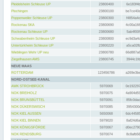
Pleidelsheim Schleuse UP
23800400
6e183f4b
Plochingen
23800100
be7ce40e
Poppenweiler Schleuse UP
23800300
f4854a4c
Rockenau SKA
23800690
4c00a166
Rockenau Schleuse UP
23800680
5ab4f00f
Schwabenheim Schleuse UP
23800800
ec9d3a4d
Untertürkheim Schleuse UP
23800220
a5ca02fb
Wieblingen Wehr UP neu
23800780
66d887a6
Ziegelhausen AMS
23800745
3944c1fd
NEUE MAAS
ROTTERDAM
123456786
a269e3be
NORD-OSTSEE-KANAL
AWK STROHBRÜCK
5970069
0e192297
NOK BREIHOLZ
5970075
4a904d59
NOK BRUNSBÜTTEL
5970091
85fc0dac
NOK DÜKERSWISCH
5970085
3954300d
NOK KIEL AUSSEN
5650068
6dc44585
NOK KIEL BINNEN
5979020
8af24d6a
NOK KÖNIGSFÖRDE
5970067
d0ec2790
NOK RENDSBURG
5970074
8c8afb56