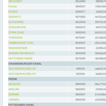
NEUSTADT
9610080
3f0b6b74
Prerow
9650027
7d50c68c
RUDEN
9690077
1fa822e6
SASSNITZ
9670065
9e7b2a4d
SCHLESWIG
9610040
09370c05
STAHLBRODE
9650070
340707f4
STRALSUND
9650043
b9163121
THIESSOW
9670067
d1c9bb3c
TIMMENDORF POEL
9630007
d22c341b
WARNEMÜNDE
9640015
220ff4c6
WISMAR-BAUMHAUS
9630008
95a0ab45
WITTOWER FÄHRE
9670055
4b348b56
ORANIENBURGER KANAL
SACHSENHAUSEN OP
580240
adbd3144
SACHSENHAUSEN UP
581840
0a6fe221
PEENE
AALBUDE
9660009
8ba772ed
ANKLAM
9660001
22fd01e0
DEMMIN
9660007
b7e238e8
JARMEN
9660005
a3328262
POTSDAMER HAVEL