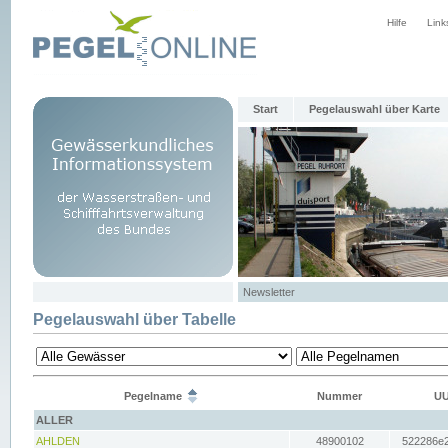
Hilfe
Link
Start
Pegelauswahl über Karte
Newsletter
Pegelauswahl über Tabelle
Pegelname
Nummer
UU
ALLER
AHLDEN
48900102
522286e2