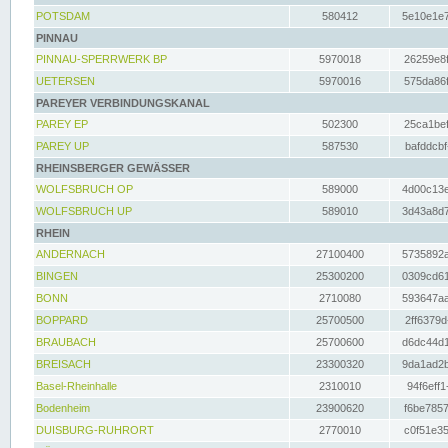
POTSDAM
580412
5e10e1e7
PINNAU
PINNAU-SPERRWERK BP
5970018
26259e8f
UETERSEN
5970016
575da86f
PAREYER VERBINDUNGSKANAL
PAREY EP
502300
25ca1bef
PAREY UP
587530
bafddcbf
RHEINSBERGER GEWÄSSER
WOLFSBRUCH OP
589000
4d00c13e
WOLFSBRUCH UP
589010
3d43a8d7
RHEIN
ANDERNACH
27100400
5735892a
BINGEN
25300200
0309cd61
BONN
2710080
593647aa
BOPPARD
25700500
2ff6379d
BRAUBACH
25700600
d6dc44d1
BREISACH
23300320
9da1ad2b
Basel-Rheinhalle
2310010
94f6eff1
Bodenheim
23900620
f6be7857
DUISBURG-RUHRORT
2770010
c0f51e35