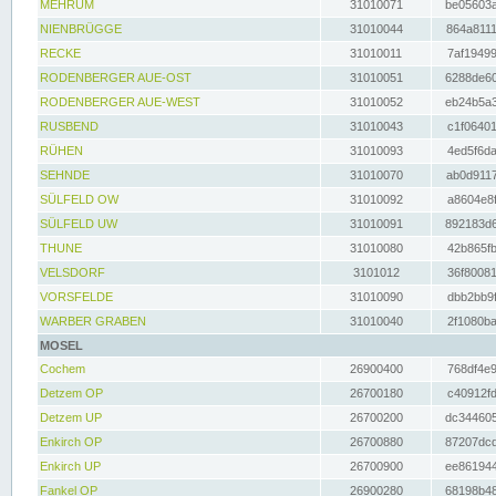
MEHRUM
31010071
be05603a
NIENBRÜGGE
31010044
864a8111
RECKE
31010011
7af19499
RODENBERGER AUE-OST
31010051
6288de60
RODENBERGER AUE-WEST
31010052
eb24b5a3
RUSBEND
31010043
c1f06401
RÜHEN
31010093
4ed5f6da
SEHNDE
31010070
ab0d9117
SÜLFELD OW
31010092
a8604e8f
SÜLFELD UW
31010091
892183d6
THUNE
31010080
42b865fb
VELSDORF
3101012
36f80081
VORSFELDE
31010090
dbb2bb9f
WARBER GRABEN
31010040
2f1080ba
MOSEL
Cochem
26900400
768df4e9
Detzem OP
26700180
c40912fd
Detzem UP
26700200
dc344605
Enkirch OP
26700880
87207dcd
Enkirch UP
26700900
ee861944
Fankel OP
26900280
68198b48