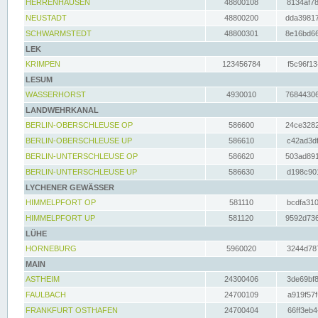
HERRENHAUSEN
48800108
8134af78
NEUSTADT
48800200
dda39817
SCHWARMSTEDT
48800301
8e16bd66
LEK
KRIMPEN
123456784
f5c96f13
LESUM
WASSERHORST
4930010
76844306
LANDWEHRKANAL
BERLIN-OBERSCHLEUSE OP
586600
24ce3282
BERLIN-OBERSCHLEUSE UP
586610
c42ad3df
BERLIN-UNTERSCHLEUSE OP
586620
503ad891
BERLIN-UNTERSCHLEUSE UP
586630
d198c901
LYCHENER GEWÄSSER
HIMMELPFORT OP
581110
bcdfa310
HIMMELPFORT UP
581120
9592d736
LÜHE
HORNEBURG
5960020
3244d787
MAIN
ASTHEIM
24300406
3de69bf8
FAULBACH
24700109
a919f57f
FRANKFURT OSTHAFEN
24700404
66ff3eb4