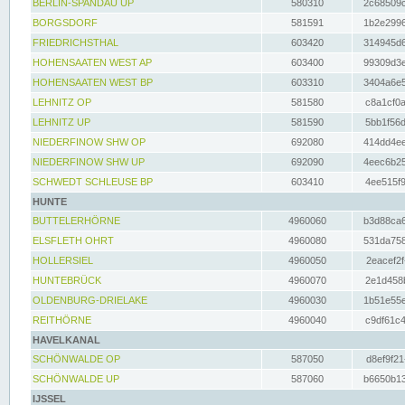
BERLIN-SPANDAU UP
580310
2c68509c
BORGSDORF
581591
1b2e2996
FRIEDRICHSTHAL
603420
314945d6
HOHENSAATEN WEST AP
603400
99309d3e
HOHENSAATEN WEST BP
603310
3404a6e5
LEHNITZ OP
581580
c8a1cf0a
LEHNITZ UP
581590
5bb1f56d
NIEDERFINOW SHW OP
692080
414dd4ee
NIEDERFINOW SHW UP
692090
4eec6b25
SCHWEDT SCHLEUSE BP
603410
4ee515f9
HUNTE
BUTTELERHÖRNE
4960060
b3d88ca6
ELSFLETH OHRT
4960080
531da758
HOLLERSIEL
4960050
2eacef2f
HUNTEBRÜCK
4960070
2e1d458b
OLDENBURG-DRIELAKE
4960030
1b51e55e
REITHÖRNE
4960040
c9df61c4
HAVELKANAL
SCHÖNWALDE OP
587050
d8ef9f21
SCHÖNWALDE UP
587060
b6650b13
IJSSEL