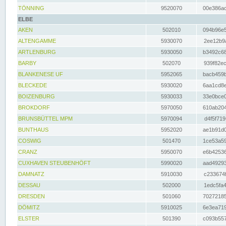
TÖNNING
9520070
00e386ac
ELBE
AKEN
502010
094b96e5
ALTENGAMME
5930070
2ee12b9a
ARTLENBURG
5930050
b3492c68
BARBY
502070
939f82ec
BLANKENESE UF
5952065
bacb459b
BLECKEDE
5930020
6aa1cd8e
BOIZENBURG
5930033
33e0bce0
BROKDORF
5970050
610ab204
BRUNSBÜTTEL MPM
5970094
d4f5f719
BUNTHAUS
5952020
ae1b91d0
COSWIG
501470
1ce53a59
CRANZ
5950070
e6b42536
CUXHAVEN STEUBENHÖFT
5990020
aad49293
DAMNATZ
5910030
c233674f
DESSAU
502000
1edc5fa4
DRESDEN
501060
70272185
DÖMITZ
5910025
6e3ea719
ELSTER
501390
c093b557