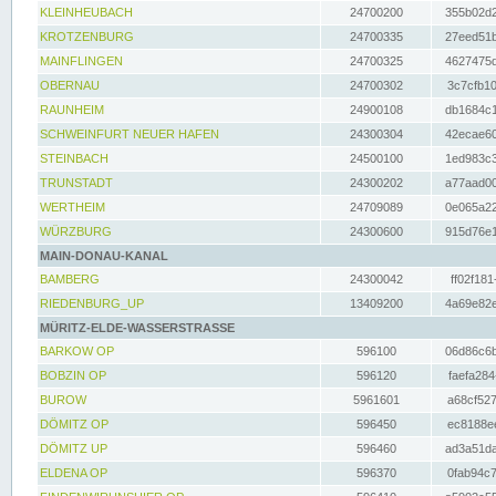
KLEINHEUBACH
24700200
355b02d2
KROTZENBURG
24700335
27eed51b
MAINFLINGEN
24700325
4627475d
OBERNAU
24700302
3c7cfb10
RAUNHEIM
24900108
db1684c1
SCHWEINFURT NEUER HAFEN
24300304
42ecae60
STEINBACH
24500100
1ed983c3
TRUNSTADT
24300202
a77aad00
WERTHEIM
24709089
0e065a22
WÜRZBURG
24300600
915d76e1
MAIN-DONAU-KANAL
BAMBERG
24300042
ff02f181
RIEDENBURG_UP
13409200
4a69e82e
MÜRITZ-ELDE-WASSERSTRASSE
BARKOW OP
596100
06d86c6b
BOBZIN OP
596120
faefa284
BUROW
5961601
a68cf527
DÖMITZ OP
596450
ec8188ee
DÖMITZ UP
596460
ad3a51da
ELDENA OP
596370
0fab94c7