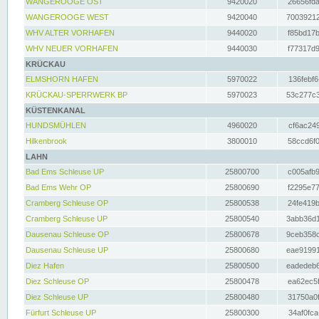
WANGEROOGE OST
9420020
26656fda
WANGEROOGE WEST
9420040
70039212
WHV ALTER VORHAFEN
9440020
f85bd17b
WHV NEUER VORHAFEN
9440030
f77317d9
KRÜCKAU
ELMSHORN HAFEN
5970022
136febf6
KRÜCKAU-SPERRWERK BP
5970023
53c277c3
KÜSTENKANAL
HUNDSMÜHLEN
4960020
cf6ac249
Hilkenbrook
3800010
58ccd6f0
LAHN
Bad Ems Schleuse UP
25800700
c005afb9
Bad Ems Wehr OP
25800690
f2295e77
Cramberg Schleuse OP
25800538
24fe419b
Cramberg Schleuse UP
25800540
3abb36d1
Dausenau Schleuse OP
25800678
9ceb358c
Dausenau Schleuse UP
25800680
eae91991
Diez Hafen
25800500
eadedeb6
Diez Schleuse OP
25800478
ea62ec5f
Diez Schleuse UP
25800480
31750a0f
Fürfurt Schleuse UP
25800300
34af0fca