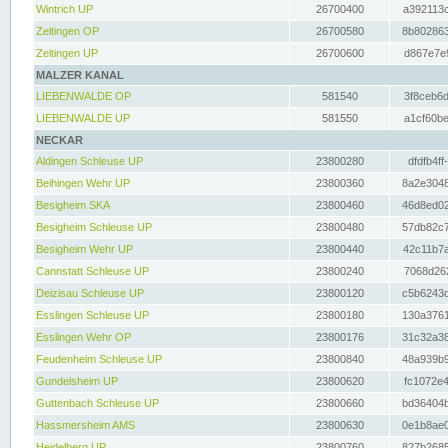
Wintrich UP
26700400
a392113c
Zeltingen OP
26700580
8b802863
Zeltingen UP
26700600
d867e7e9
MALZER KANAL
LIEBENWALDE OP
581540
3f8ceb6d
LIEBENWALDE UP
581550
a1cf60be
NECKAR
Aldingen Schleuse UP
23800280
dfdfb4ff
Beihingen Wehr UP
23800360
8a2e3048
Besigheim SKA
23800460
46d8ed02
Besigheim Schleuse UP
23800480
57db82c7
Besigheim Wehr UP
23800440
42c11b7a
Cannstatt Schleuse UP
23800240
7068d262
Deizisau Schleuse UP
23800120
c5b6243d
Esslingen Schleuse UP
23800180
130a3761
Esslingen Wehr OP
23800176
31c32a38
Feudenheim Schleuse UP
23800840
48a939b9
Gundelsheim UP
23800620
fc1072e4
Guttenbach Schleuse UP
23800660
bd36404b
Hassmersheim AMS
23800630
0e1b8ae0
Heidelberg UP
23800760
827b2685