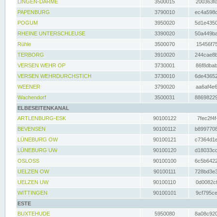
LINGEN-DARME
3500015
200363fc
PAPENBURG
3790010
ec4a598d
POGUM
3950020
5d1e4350
RHEINE UNTERSCHLEUSE
3390020
50a449ba
Rühle
3500070
15456f75
TERBORG
3910020
244cae8b
VERSEN WEHR OP
3730001
86f8dbab
VERSEN WEHRDURCHSTICH
3730010
6de43652
WEENER
3790020
aa6af4e6
Wachendorf
3500031
88698229
ELBESEITENKANAL
ARTLENBURG-ESK
90100122
7fec2f4f
BEVENSEN
90100112
b8997708
LÜNEBURG OW
90100121
c7364d1e
LÜNEBURG UW
90100120
d18033cd
OSLOSS
90100100
6c5b6422
UELZEN OW
90100111
728bd3e3
UELZEN UW
90100110
0d0082cf
WITTINGEN
90100101
9cf795ce
ESTE
BUXTEHUDE
5950080
8a08c920