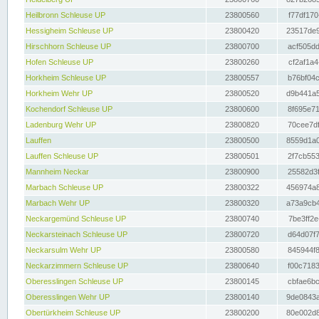
Heilbronn Schleuse UP
23800560
f77df170
Hessigheim Schleuse UP
23800420
23517de9
Hirschhorn Schleuse UP
23800700
acf505dd
Hofen Schleuse UP
23800260
cf2af1a4
Horkheim Schleuse UP
23800557
b76bf04c
Horkheim Wehr UP
23800520
d9b441a5
Kochendorf Schleuse UP
23800600
8f695e71
Ladenburg Wehr UP
23800820
70cee7df
Lauffen
23800500
8559d1a0
Lauffen Schleuse UP
23800501
2f7cb553
Mannheim Neckar
23800900
25582d3f
Marbach Schleuse UP
23800322
456974a8
Marbach Wehr UP
23800320
a73a9cb4
Neckargemünd Schleuse UP
23800740
7be3ff2e
Neckarsteinach Schleuse UP
23800720
d64d07f7
Neckarsulm Wehr UP
23800580
845944f8
Neckarzimmern Schleuse UP
23800640
f00c7183
Oberesslingen Schleuse UP
23800145
cbfae6bc
Oberesslingen Wehr UP
23800140
9de0843a
Obertürkheim Schleuse UP
23800200
80e002d8