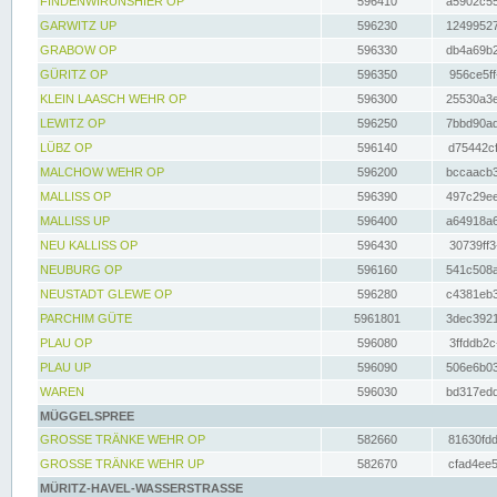
FINDENWIRUNSHIER OP
596410
a5902c55
GARWITZ UP
596230
12499527
GRABOW OP
596330
db4a69b2
GÜRITZ OP
596350
956ce5ff
KLEIN LAASCH WEHR OP
596300
25530a3e
LEWITZ OP
596250
7bbd90ad
LÜBZ OP
596140
d75442cf
MALCHOW WEHR OP
596200
bccaacb3
MALLISS OP
596390
497c29ee
MALLISS UP
596400
a64918a6
NEU KALLISS OP
596430
30739ff3
NEUBURG OP
596160
541c508a
NEUSTADT GLEWE OP
596280
c4381eb3
PARCHIM GÜTE
5961801
3dec3921
PLAU OP
596080
3ffddb2c
PLAU UP
596090
506e6b03
WAREN
596030
bd317edd
MÜGGELSPREE
GROSSE TRÄNKE WEHR OP
582660
81630fdd
GROSSE TRÄNKE WEHR UP
582670
cfad4ee5
MÜRITZ-HAVEL-WASSERSTRASSE