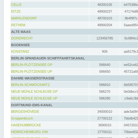
CELLE
48300105
b475386c
EITZE
48900237
47174d8f
MARKLENDORF
48700103
8b4f9f7c
RETHEM
48900204
5aaed954
ALTE MAAS
DORDRECHT
123456785
6c6f84c2
BODENSEE
KONSTANZ
906
aa9179c1
BERLIN-SPANDAUER-SCHIFFFAHRTSKANAL
BERLIN-PLÖTZENSEE OP
586640
ee52ce62
BERLIN-PLÖTZENSEE UP
586650
45721a68
DAHME-WASSERSTRASSE
BERLIN-SCHMÖCKWITZ
586810
6b595707
NEUE MÜHLE SCHLEUSE OP
586270
0e0dbcc9
NEUE MÜHLE SCHLEUSE UP
586280
c9a6c3bf
DORTMUND-EMS-KANAL
BERGESHÖVEDE
34000010
ade3a084
Groppenbruch
27700122
7bbdb421
HASEHUBBRÜCKE
3690010
04572010
HENRICHENBURG OW
27700111
70bee932