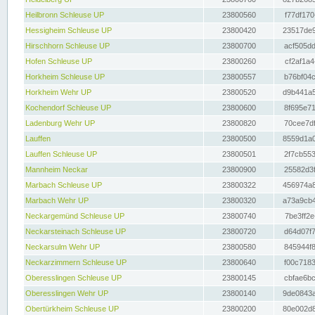
Heilbronn Schleuse UP
23800560
f77df170
Hessigheim Schleuse UP
23800420
23517de9
Hirschhorn Schleuse UP
23800700
acf505dd
Hofen Schleuse UP
23800260
cf2af1a4
Horkheim Schleuse UP
23800557
b76bf04c
Horkheim Wehr UP
23800520
d9b441a5
Kochendorf Schleuse UP
23800600
8f695e71
Ladenburg Wehr UP
23800820
70cee7df
Lauffen
23800500
8559d1a0
Lauffen Schleuse UP
23800501
2f7cb553
Mannheim Neckar
23800900
25582d3f
Marbach Schleuse UP
23800322
456974a8
Marbach Wehr UP
23800320
a73a9cb4
Neckargemünd Schleuse UP
23800740
7be3ff2e
Neckarsteinach Schleuse UP
23800720
d64d07f7
Neckarsulm Wehr UP
23800580
845944f8
Neckarzimmern Schleuse UP
23800640
f00c7183
Oberesslingen Schleuse UP
23800145
cbfae6bc
Oberesslingen Wehr UP
23800140
9de0843a
Obertürkheim Schleuse UP
23800200
80e002d8