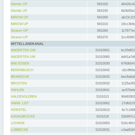
Diemitz OP
581020
d6426c42
Diemitz UP
581030
6b3b55e2
MIROW OP
581000
ab13c115
MIROW UP
581010
19cc3b9a
Strasen OP
581060
117877ec
Strasen UP
581070
2cc40997
MITTELLANDKANAL
ANDERTEN OW
31010061
bc20d819
ANDERTEN UW
31010060
dd41a7d6
BAD ESSEN
31010030
6760b547
BERENBUSCH
31010042
d2c8f60e
BRAMSCHE
31010020
bec8a6a5
BROXTEN
31010032
1125a391
HAHLEN
31010041
ac970eb0
HALDENSLEBEN
3101013
90d92801
HANN. LIST
31010062
27dfd137
HÖRSTEL
31010010
6c7c180f
KANALBRÜCKE
3101018
32b997c2
LOHNDE
31010050
516c4814
LÜBBECKE
31010031
c2aa9164