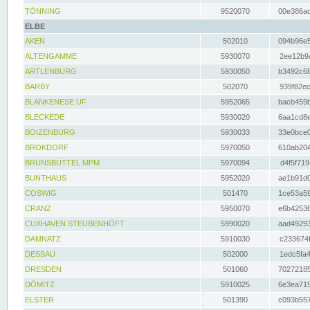
TÖNNING
9520070
00e386ac
ELBE
AKEN
502010
094b96e5
ALTENGAMME
5930070
2ee12b9a
ARTLENBURG
5930050
b3492c68
BARBY
502070
939f82ec
BLANKENESE UF
5952065
bacb459b
BLECKEDE
5930020
6aa1cd8e
BOIZENBURG
5930033
33e0bce0
BROKDORF
5970050
610ab204
BRUNSBÜTTEL MPM
5970094
d4f5f719
BUNTHAUS
5952020
ae1b91d0
COSWIG
501470
1ce53a59
CRANZ
5950070
e6b42536
CUXHAVEN STEUBENHÖFT
5990020
aad49293
DAMNATZ
5910030
c233674f
DESSAU
502000
1edc5fa4
DRESDEN
501060
70272185
DÖMITZ
5910025
6e3ea719
ELSTER
501390
c093b557