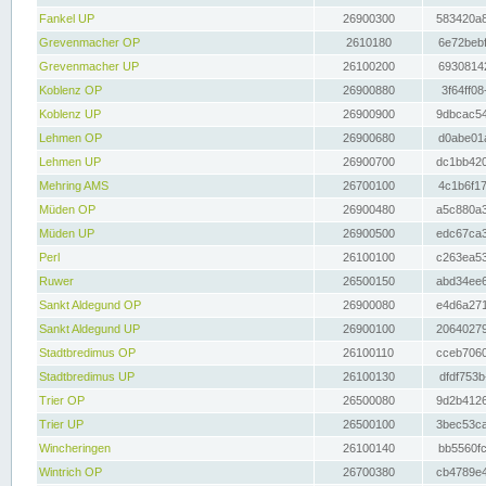
Fankel UP
26900300
583420a8
Grevenmacher OP
2610180
6e72bebf
Grevenmacher UP
26100200
69308142
Koblenz OP
26900880
3f64ff08
Koblenz UP
26900900
9dbcac54
Lehmen OP
26900680
d0abe01a
Lehmen UP
26900700
dc1bb420
Mehring AMS
26700100
4c1b6f17
Müden OP
26900480
a5c880a3
Müden UP
26900500
edc67ca3
Perl
26100100
c263ea53
Ruwer
26500150
abd34ee6
Sankt Aldegund OP
26900080
e4d6a271
Sankt Aldegund UP
26900100
20640279
Stadtbredimus OP
26100110
cceb7060
Stadtbredimus UP
26100130
dfdf753b
Trier OP
26500080
9d2b4126
Trier UP
26500100
3bec53ca
Wincheringen
26100140
bb5560fc
Wintrich OP
26700380
cb4789e4