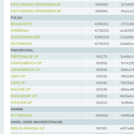
ESTE INNERES SPERRWERK AP
5950082
227b83f7
ESTE INNERES SPERRWERK BP
5950081
5fea1a12
FULDA
BONAFORTH
42900201
23721dfd
GREBENAU
42700202
acd63934
GUNTERSHAUSEN
42900100
213a585d
ROTENBURG
42700100
d1ba62a4
FINOWKANAL
EBERSWALDE OP
693170
3cd46cc7
GRAFENBRÜCK OP
693050
547422fb
LEESENBRÜCK OP
693030
f099ce74
LIEPE OP
693230
6f81b35f
LIEPE UP
693240
79d783d3
RAGÖSE OP
693190
b6bbe4f8
RUHLSDORF OP
693010
6629a4ca
STECHER OP
693210
516fbf8c
HAMME
RITTERHUDE
4940030
f49855d8
HAVEL-ODER-WASSERSTRASSE
BERLIN-SPANDAU OP
580300
e607a4b6