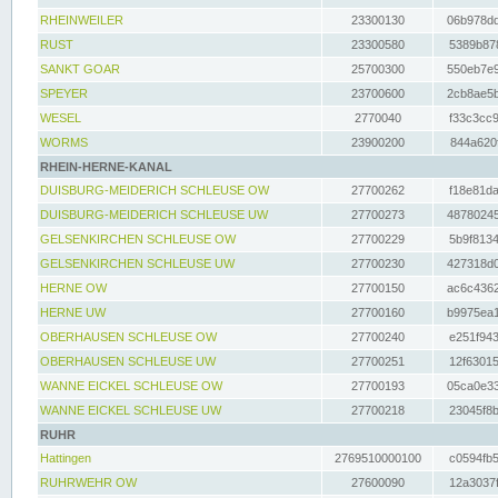
RHEINWEILER
23300130
06b978dd
RUST
23300580
5389b878
SANKT GOAR
25700300
550eb7e9
SPEYER
23700600
2cb8ae5b
WESEL
2770040
f33c3cc9
WORMS
23900200
844a620f
RHEIN-HERNE-KANAL
DUISBURG-MEIDERICH SCHLEUSE OW
27700262
f18e81da
DUISBURG-MEIDERICH SCHLEUSE UW
27700273
48780245
GELSENKIRCHEN SCHLEUSE OW
27700229
5b9f8134
GELSENKIRCHEN SCHLEUSE UW
27700230
427318d0
HERNE OW
27700150
ac6c4362
HERNE UW
27700160
b9975ea1
OBERHAUSEN SCHLEUSE OW
27700240
e251f943
OBERHAUSEN SCHLEUSE UW
27700251
12f63015
WANNE EICKEL SCHLEUSE OW
27700193
05ca0e33
WANNE EICKEL SCHLEUSE UW
27700218
23045f8b
RUHR
Hattingen
2769510000100
c0594fb5
RUHRWEHR OW
27600090
12a3037f