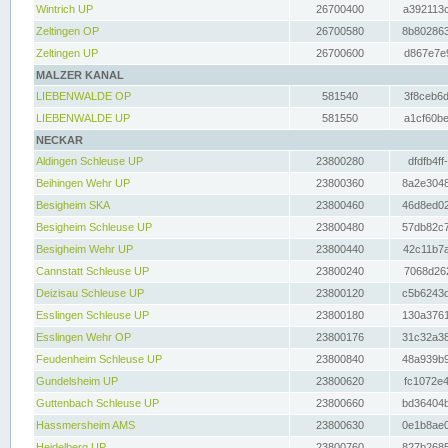
Wintrich UP
26700400
a392113c
Zeltingen OP
26700580
8b802863
Zeltingen UP
26700600
d867e7e9
MALZER KANAL
LIEBENWALDE OP
581540
3f8ceb6d
LIEBENWALDE UP
581550
a1cf60be
NECKAR
Aldingen Schleuse UP
23800280
dfdfb4ff
Beihingen Wehr UP
23800360
8a2e3048
Besigheim SKA
23800460
46d8ed02
Besigheim Schleuse UP
23800480
57db82c7
Besigheim Wehr UP
23800440
42c11b7a
Cannstatt Schleuse UP
23800240
7068d262
Deizisau Schleuse UP
23800120
c5b6243d
Esslingen Schleuse UP
23800180
130a3761
Esslingen Wehr OP
23800176
31c32a38
Feudenheim Schleuse UP
23800840
48a939b9
Gundelsheim UP
23800620
fc1072e4
Guttenbach Schleuse UP
23800660
bd36404b
Hassmersheim AMS
23800630
0e1b8ae0
Heidelberg UP
23800760
827b2685