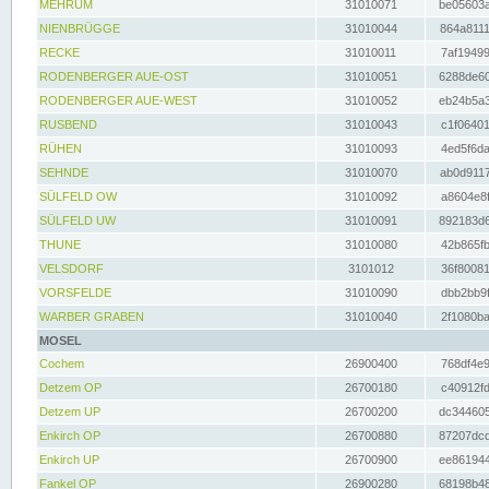
MEHRUM
31010071
be05603a
NIENBRÜGGE
31010044
864a8111
RECKE
31010011
7af19499
RODENBERGER AUE-OST
31010051
6288de60
RODENBERGER AUE-WEST
31010052
eb24b5a3
RUSBEND
31010043
c1f06401
RÜHEN
31010093
4ed5f6da
SEHNDE
31010070
ab0d9117
SÜLFELD OW
31010092
a8604e8f
SÜLFELD UW
31010091
892183d6
THUNE
31010080
42b865fb
VELSDORF
3101012
36f80081
VORSFELDE
31010090
dbb2bb9f
WARBER GRABEN
31010040
2f1080ba
MOSEL
Cochem
26900400
768df4e9
Detzem OP
26700180
c40912fd
Detzem UP
26700200
dc344605
Enkirch OP
26700880
87207dcd
Enkirch UP
26700900
ee861944
Fankel OP
26900280
68198b48