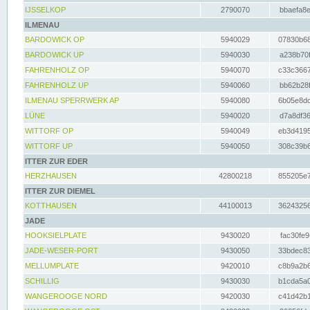
IJSSELKOP
2790070
bbaefa8e
ILMENAU
BARDOWICK OP
5940029
07830b68
BARDOWICK UP
5940030
a238b70f
FAHRENHOLZ OP
5940070
c33c3667
FAHRENHOLZ UP
5940060
bb62b28f
ILMENAU SPERRWERK AP
5940080
6b05e8dc
LÜNE
5940020
d7a8df36
WITTORF OP
5940049
eb3d4195
WITTORF UP
5940050
308c39b6
ITTER ZUR EDER
HERZHAUSEN
42800218
855205e7
ITTER ZUR DIEMEL
KOTTHAUSEN
44100013
36243256
JADE
HOOKSIELPLATE
9430020
fac30fe9
JADE-WESER-PORT
9430050
33bdec83
MELLUMPLATE
9420010
c8b9a2b6
SCHILLIG
9430030
b1cda5a0
WANGEROOGE NORD
9420030
c41d42b1