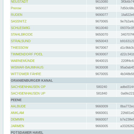
NEUSTADT
9610080
3f0b6b74
Prerow
9650027
7d50c68c
RUDEN
9690077
1fa822e6
SASSNITZ
9670065
9e7b2a4d
SCHLESWIG
9610040
09370c05
STAHLBRODE
9650070
340707f4
STRALSUND
9650043
b9163121
THIESSOW
9670067
d1c9bb3c
TIMMENDORF POEL
9630007
d22c341b
WARNEMÜNDE
9640015
220ff4c6
WISMAR-BAUMHAUS
9630008
95a0ab45
WITTOWER FÄHRE
9670055
4b348b56
ORANIENBURGER KANAL
SACHSENHAUSEN OP
580240
adbd3144
SACHSENHAUSEN UP
581840
0a6fe221
PEENE
AALBUDE
9660009
8ba772ed
ANKLAM
9660001
22fd01e0
DEMMIN
9660007
b7e238e8
JARMEN
9660005
a3328262
POTSDAMER HAVEL