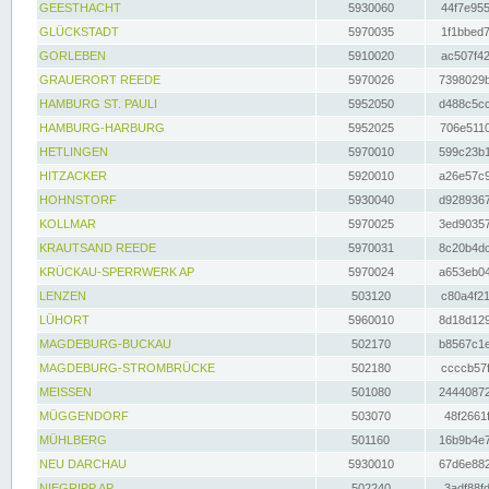
GEESTHACHT
5930060
44f7e955
GLÜCKSTADT
5970035
1f1bbed7
GORLEBEN
5910020
ac507f42
GRAUERORT REEDE
5970026
7398029b
HAMBURG ST. PAULI
5952050
d488c5cc
HAMBURG-HARBURG
5952025
706e5110
HETLINGEN
5970010
599c23b1
HITZACKER
5920010
a26e57c9
HOHNSTORF
5930040
d9289367
KOLLMAR
5970025
3ed90357
KRAUTSAND REEDE
5970031
8c20b4dc
KRÜCKAU-SPERRWERK AP
5970024
a653eb04
LENZEN
503120
c80a4f21
LÜHORT
5960010
8d18d129
MAGDEBURG-BUCKAU
502170
b8567c1e
MAGDEBURG-STROMBRÜCKE
502180
ccccb57f
MEISSEN
501080
24440872
MÜGGENDORF
503070
48f2661f
MÜHLBERG
501160
16b9b4e7
NEU DARCHAU
5930010
67d6e882
NIEGRIPP AP
502240
3adf88fd