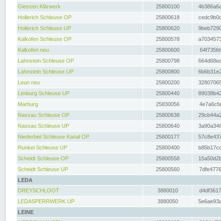
Giessen Klärwerk
25800100
4b386a6a
Hollerich Schleuse OP
25800618
cedc9b0c
Hollerich Schleuse UP
25800620
9beb7290
Kalkofen Schleuse OP
25800578
a7034573
Kalkofen neu
25800600
64f735fd
Lahnstein Schleuse OP
25800798
664d68ea
Lahnstein Schleuse UP
25800800
6b6b31e2
Leun neu
25800200
32807065
Limburg Schleuse UP
25800440
89038b42
Marburg
25830056
4e7a6cfa
Nassau Schleuse OP
25800638
29cb44a2
Nassau Schleuse UP
25800640
3a90a346
Niederbiel Schleuse Kanal OP
25800177
57c8e437
Runkel Schleuse UP
25800400
b85b17cc
Scheidt Schleuse OP
25800558
15a50d2b
Scheidt Schleuse UP
25800560
7dfe4776
LEDA
DREYSCHLOOT
3880010
d4df3617
LEDASPERRWERK UP
3880050
5e6ae93a
LEINE