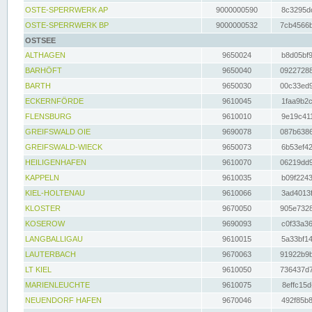
OSTE-SPERRWERK AP
9000000590
8c3295dc
OSTE-SPERRWERK BP
9000000532
7cb4566b
OSTSEE
ALTHAGEN
9650024
b8d05bf9
BARHÖFT
9650040
09227288
BARTH
9650030
00c33ed9
ECKERNFÖRDE
9610045
1faa9b2c
FLENSBURG
9610010
9e19c411
GREIFSWALD OIE
9690078
087b6386
GREIFSWALD-WIECK
9650073
6b53ef42
HEILIGENHAFEN
9610070
06219dd9
KAPPELN
9610035
b09f2243
KIEL-HOLTENAU
9610066
3ad4013f
KLOSTER
9670050
905e7328
KOSEROW
9690093
c0f33a36
LANGBALLIGAU
9610015
5a33bf14
LAUTERBACH
9670063
91922b9b
LT KIEL
9610050
736437d7
MARIENLEUCHTE
9610075
8effc15d
NEUENDORF HAFEN
9670046
492f85b8