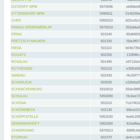
OSTERIFF MPM
5970096
eb90bd3f
OTTERNDORF MPM
5990011
5140295e
OVER
5950010
b02ce5c0
PINNAU-SPERRWERK AP
5970019
391bbba5
PIRNA
501040
85d686f1
PRETZSCH-MAUKEN
501330
f3dc8f07
RIESA
501110
b04b739d
ROGÄTZ
502250
133f0f6c
ROSSLAU
501490
e97116a4
ROTHENSEE
502210
e30f2e83
SANDAU
502430
f4c55f77
SCHARLEUK
503030
e32b0a28
SCHNACKENBURG
5910010
550e3885
SCHULAU
5950090
f3c6ee73
SCHÖNA
501010
7cb7461b
SCHÖNEBECK
502130
90bcb315
SCHÖPFSTELLE
5952030
fed4c295
SEEMANNSHÖFT
5952060
816affba
STADERSAND
5970013
80f0fc4d
STORKAU
502370
de4cc1db