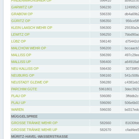
FINDENWIRUNSHIER OP
596410
a5902c55
GARWITZ UP
596230
12499527
GRABOW OP
596330
db4a69b2
GÜRITZ OP
596350
956ce5ff
KLEIN LAASCH WEHR OP
596300
25530a3e
LEWITZ OP
596250
7bbd90ad
LÜBZ OP
596140
d75442cf
MALCHOW WEHR OP
596200
bccaacb3
MALLISS OP
596390
497c29ee
MALLISS UP
596400
a64918a6
NEU KALLISS OP
596430
30739ff3
NEUBURG OP
596160
541c508a
NEUSTADT GLEWE OP
596280
c4381eb3
PARCHIM GÜTE
5961801
3dec3921
PLAU OP
596080
3ffddb2c
PLAU UP
596090
506e6b03
WAREN
596030
bd317edd
MÜGGELSPREE
GROSSE TRÄNKE WEHR OP
582660
81630fdd
GROSSE TRÄNKE WEHR UP
582670
cfad4ee5
MÜRITZ-HAVEL-WASSERSTRASSE