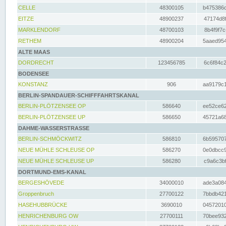
CELLE
48300105
b475386c
EITZE
48900237
47174d8f
MARKLENDORF
48700103
8b4f9f7c
RETHEM
48900204
5aaed954
ALTE MAAS
DORDRECHT
123456785
6c6f84c2
BODENSEE
KONSTANZ
906
aa9179c1
BERLIN-SPANDAUER-SCHIFFFAHRTSKANAL
BERLIN-PLÖTZENSEE OP
586640
ee52ce62
BERLIN-PLÖTZENSEE UP
586650
45721a68
DAHME-WASSERSTRASSE
BERLIN-SCHMÖCKWITZ
586810
6b595707
NEUE MÜHLE SCHLEUSE OP
586270
0e0dbcc9
NEUE MÜHLE SCHLEUSE UP
586280
c9a6c3bf
DORTMUND-EMS-KANAL
BERGESHÖVEDE
34000010
ade3a084
Groppenbruch
27700122
7bbdb421
HASEHUBBRÜCKE
3690010
04572010
HENRICHENBURG OW
27700111
70bee932