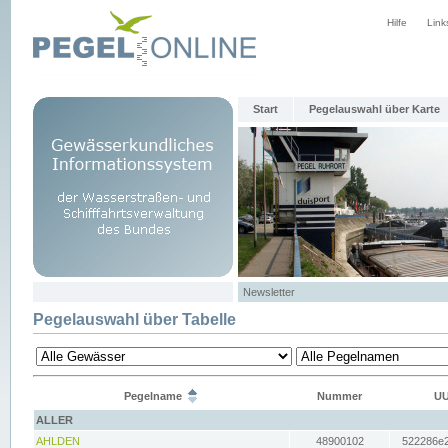
Hilfe
Link
Start
Pegelauswahl über Karte
Newsletter
Pegelauswahl über Tabelle
Pegelname
Nummer
UU
ALLER
AHLDEN
48900102
522286e2