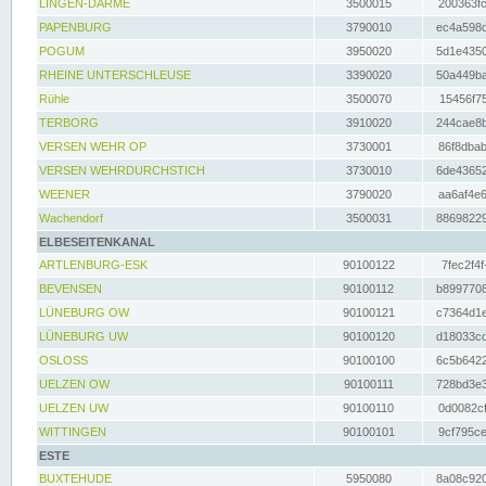
LINGEN-DARME
3500015
200363fc
PAPENBURG
3790010
ec4a598d
POGUM
3950020
5d1e4350
RHEINE UNTERSCHLEUSE
3390020
50a449ba
Rühle
3500070
15456f75
TERBORG
3910020
244cae8b
VERSEN WEHR OP
3730001
86f8dbab
VERSEN WEHRDURCHSTICH
3730010
6de43652
WEENER
3790020
aa6af4e6
Wachendorf
3500031
88698229
ELBESEITENKANAL
ARTLENBURG-ESK
90100122
7fec2f4f
BEVENSEN
90100112
b8997708
LÜNEBURG OW
90100121
c7364d1e
LÜNEBURG UW
90100120
d18033cd
OSLOSS
90100100
6c5b6422
UELZEN OW
90100111
728bd3e3
UELZEN UW
90100110
0d0082cf
WITTINGEN
90100101
9cf795ce
ESTE
BUXTEHUDE
5950080
8a08c920