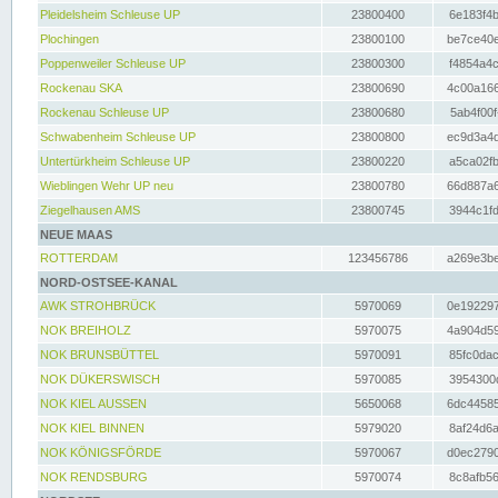
Pleidelsheim Schleuse UP
23800400
6e183f4b
Plochingen
23800100
be7ce40e
Poppenweiler Schleuse UP
23800300
f4854a4c
Rockenau SKA
23800690
4c00a166
Rockenau Schleuse UP
23800680
5ab4f00f
Schwabenheim Schleuse UP
23800800
ec9d3a4d
Untertürkheim Schleuse UP
23800220
a5ca02fb
Wieblingen Wehr UP neu
23800780
66d887a6
Ziegelhausen AMS
23800745
3944c1fd
NEUE MAAS
ROTTERDAM
123456786
a269e3be
NORD-OSTSEE-KANAL
AWK STROHBRÜCK
5970069
0e192297
NOK BREIHOLZ
5970075
4a904d59
NOK BRUNSBÜTTEL
5970091
85fc0dac
NOK DÜKERSWISCH
5970085
3954300d
NOK KIEL AUSSEN
5650068
6dc44585
NOK KIEL BINNEN
5979020
8af24d6a
NOK KÖNIGSFÖRDE
5970067
d0ec2790
NOK RENDSBURG
5970074
8c8afb56