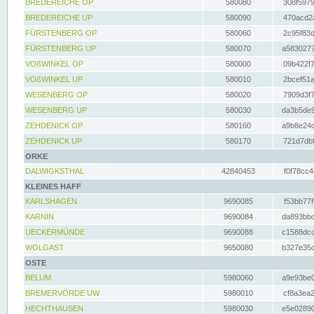
BREDEREICHE OP
580080
308f5979
BREDEREICHE UP
580090
470acd2a
FÜRSTENBERG OP
580060
2c95f83d
FÜRSTENBERG UP
580070
a5830277
VOßWINKEL OP
580000
09b422f7
VOßWINKEL UP
580010
2bcef51a
WESENBERG OP
580020
7909d3f7
WESENBERG UP
580030
da3b5de9
ZEHDENICK OP
580160
a9b8e24c
ZEHDENICK UP
580170
721d7dbf
ORKE
DALWIGKSTHAL
42840453
f0f78cc4
KLEINES HAFF
KARLSHAGEN
9690085
f53bb77f
KARNIN
9690084
da893bbd
UECKERMÜNDE
9690088
c1588dcc
WOLGAST
9650080
b327e35c
OSTE
BELUM
5980060
a9e93be0
BREMERVÖRDE UW
5980010
cf8a3ea2
HECHTHAUSEN
5980030
e5e02890