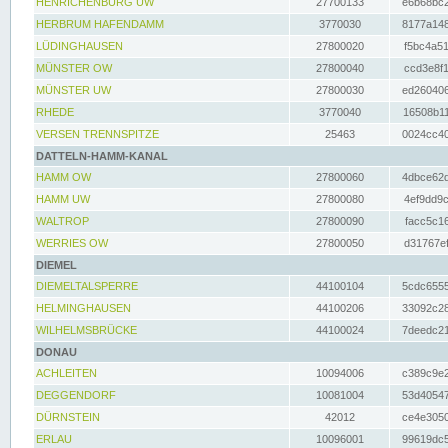
HENRICHENBURG UW
27700133
e6b68bc2
HERBRUM HAFENDAMM
3770030
8177a148
LÜDINGHAUSEN
27800020
f5bc4a51
MÜNSTER OW
27800040
ccd3e8f1
MÜNSTER UW
27800030
ed260406
RHEDE
3770040
16508b11
VERSEN TRENNSPITZE
25463
0024cc40
DATTELN-HAMM-KANAL
HAMM OW
27800060
4dbce62d
HAMM UW
27800080
4ef9dd9c
WALTROP
27800090
facc5c16
WERRIES OW
27800050
d31767ef
DIEMEL
DIEMELTALSPERRE
44100104
5cdc6555
HELMINGHAUSEN
44100206
33092c28
WILHELMSBRÜCKE
44100024
7deedc21
DONAU
ACHLEITEN
10094006
c389c9e2
DEGGENDORF
10081004
53d40547
DÜRNSTEIN
42012
ce4e3050
ERLAU
10096001
99619dc5