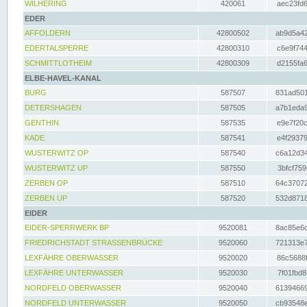
WILHERING
420061
aec23fd6
EDER
AFFOLDERN
42800502
ab9d5a42
EDERTALSPERRE
42800310
c6e9f744
SCHMITTLOTHEIM
42800309
d2155fa6
ELBE-HAVEL-KANAL
BURG
587507
831ad501
DETERSHAGEN
587505
a7b1eda9
GENTHIN
587535
e9e7f20c
KADE
587541
e4f29379
WUSTERWITZ OP
587540
c6a12d34
WUSTERWITZ UP
587550
3bfcf759
ZERBEN OP
587510
64c37072
ZERBEN UP
587520
532d8718
EIDER
EIDER-SPERRWERK BP
9520081
8ac85e6c
FRIEDRICHSTADT STRASSENBRÜCKE
9520060
721313e7
LEXFÄHRE OBERWASSER
9520020
86c5688f
LEXFÄHRE UNTERWASSER
9520030
7f01fbd8
NORDFELD OBERWASSER
9520040
61394669
NORDFELD UNTERWASSER
9520050
cb93548e