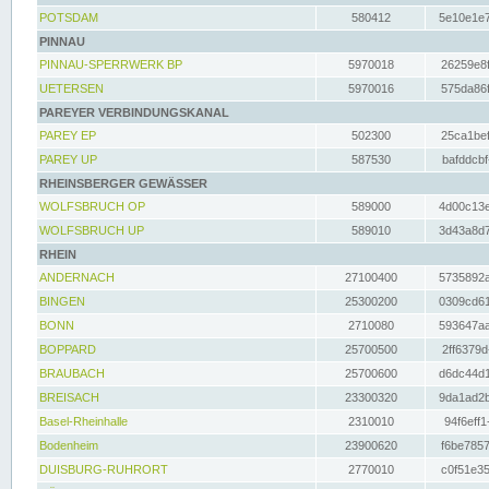
POTSDAM
580412
5e10e1e7
PINNAU
PINNAU-SPERRWERK BP
5970018
26259e8f
UETERSEN
5970016
575da86f
PAREYER VERBINDUNGSKANAL
PAREY EP
502300
25ca1bef
PAREY UP
587530
bafddcbf
RHEINSBERGER GEWÄSSER
WOLFSBRUCH OP
589000
4d00c13e
WOLFSBRUCH UP
589010
3d43a8d7
RHEIN
ANDERNACH
27100400
5735892a
BINGEN
25300200
0309cd61
BONN
2710080
593647aa
BOPPARD
25700500
2ff6379d
BRAUBACH
25700600
d6dc44d1
BREISACH
23300320
9da1ad2b
Basel-Rheinhalle
2310010
94f6eff1
Bodenheim
23900620
f6be7857
DUISBURG-RUHRORT
2770010
c0f51e35