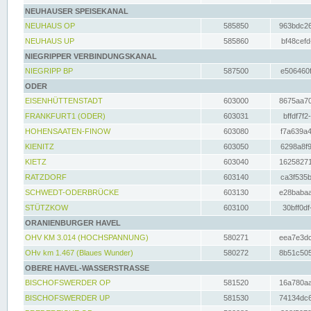
NEUHAUSER SPEISEKANAL
NEUHAUS OP
585850
963bdc26
NEUHAUS UP
585860
bf48cefd
NIEGRIPPER VERBINDUNGSKANAL
NIEGRIPP BP
587500
e506460f
ODER
EISENHÜTTENSTADT
603000
8675aa70
FRANKFURT1 (ODER)
603031
bffdf7f2
HOHENSAATEN-FINOW
603080
f7a639a4
KIENITZ
603050
6298a8f9
KIETZ
603040
16258271
RATZDORF
603140
ca3f535b
SCHWEDT-ODERBRÜCKE
603130
e28babaa
STÜTZKOW
603100
30bff0df
ORANIENBURGER HAVEL
OHV KM 3.014 (HOCHSPANNUNG)
580271
eea7e3dc
OHv km 1.467 (Blaues Wunder)
580272
8b51c505
OBERE HAVEL-WASSERSTRASSE
BISCHOFSWERDER OP
581520
16a780aa
BISCHOFSWERDER UP
581530
74134dc6