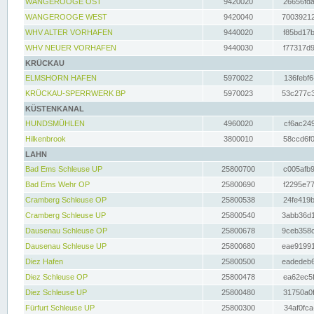
WANGEROOGE OST
9420020
26656fda
WANGEROOGE WEST
9420040
70039212
WHV ALTER VORHAFEN
9440020
f85bd17b
WHV NEUER VORHAFEN
9440030
f77317d9
KRÜCKAU
ELMSHORN HAFEN
5970022
136febf6
KRÜCKAU-SPERRWERK BP
5970023
53c277c3
KÜSTENKANAL
HUNDSMÜHLEN
4960020
cf6ac249
Hilkenbrook
3800010
58ccd6f0
LAHN
Bad Ems Schleuse UP
25800700
c005afb9
Bad Ems Wehr OP
25800690
f2295e77
Cramberg Schleuse OP
25800538
24fe419b
Cramberg Schleuse UP
25800540
3abb36d1
Dausenau Schleuse OP
25800678
9ceb358c
Dausenau Schleuse UP
25800680
eae91991
Diez Hafen
25800500
eadedeb6
Diez Schleuse OP
25800478
ea62ec5f
Diez Schleuse UP
25800480
31750a0f
Fürfurt Schleuse UP
25800300
34af0fca