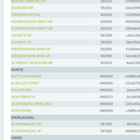
BERLIN-SPANDAU UP
580310
2c68509c
BORGSDORF
581591
1b2e2996
FRIEDRICHSTHAL
603420
314945d6
HOHENSAATEN WEST AP
603400
99309d3e
HOHENSAATEN WEST BP
603310
3404a6e5
LEHNITZ OP
581580
c8a1cf0a
LEHNITZ UP
581590
5bb1f56d
NIEDERFINOW SHW OP
692080
414dd4ee
NIEDERFINOW SHW UP
692090
4eec6b25
SCHWEDT SCHLEUSE BP
603410
4ee515f9
HUNTE
BUTTELERHÖRNE
4960060
b3d88ca6
ELSFLETH OHRT
4960080
531da758
HOLLERSIEL
4960050
2eacef2f
HUNTEBRÜCK
4960070
2e1d458b
OLDENBURG-DRIELAKE
4960030
1b51e55e
REITHÖRNE
4960040
c9df61c4
HAVELKANAL
SCHÖNWALDE OP
587050
d8ef9f21
SCHÖNWALDE UP
587060
b6650b13
IJSSEL