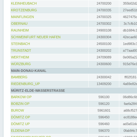
KLEINHEUBACH
24700200
355b02d2
KROTZENBURG
24700335
27eed51b
MAINFLINGEN
24700325
4627475d
OBERNAU
24700302
3c7cfb10
RAUNHEIM
24900108
db1684c1
SCHWEINFURT NEUER HAFEN
24300304
42ecae60
STEINBACH
24500100
1ed983c3
TRUNSTADT
24300202
a77aad00
WERTHEIM
24709089
0e065a22
WÜRZBURG
24300600
915d76e1
MAIN-DONAU-KANAL
BAMBERG
24300042
ff02f181
RIEDENBURG_UP
13409200
4a69e82e
MÜRITZ-ELDE-WASSERSTRASSE
BARKOW OP
596100
06d86c6b
BOBZIN OP
596120
faefa284
BUROW
5961601
a68cf527
DÖMITZ OP
596450
ec8188ee
DÖMITZ UP
596460
ad3a51da
ELDENA OP
596370
0fab94c7