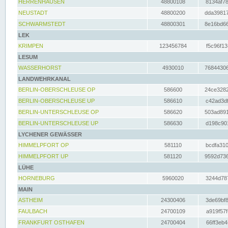
HERRENHAUSEN
48800108
8134af78
NEUSTADT
48800200
dda39817
SCHWARMSTEDT
48800301
8e16bd66
LEK
KRIMPEN
123456784
f5c96f13
LESUM
WASSERHORST
4930010
76844306
LANDWEHRKANAL
BERLIN-OBERSCHLEUSE OP
586600
24ce3282
BERLIN-OBERSCHLEUSE UP
586610
c42ad3df
BERLIN-UNTERSCHLEUSE OP
586620
503ad891
BERLIN-UNTERSCHLEUSE UP
586630
d198c901
LYCHENER GEWÄSSER
HIMMELPFORT OP
581110
bcdfa310
HIMMELPFORT UP
581120
9592d736
LÜHE
HORNEBURG
5960020
3244d787
MAIN
ASTHEIM
24300406
3de69bf8
FAULBACH
24700109
a919f57f
FRANKFURT OSTHAFEN
24700404
66ff3eb4