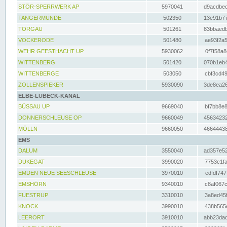
STÖR-SPERRWERK AP
5970041
d9acdbec
TANGERMÜNDE
502350
13e91b77
TORGAU
501261
83bbaedb
VOCKERODE
501480
ae93f2a5
WEHR GEESTHACHT UP
5930062
0f7f58a8
WITTENBERG
501420
070b1eb4
WITTENBERGE
503050
cbf3cd49
ZOLLENSPIEKER
5930090
3de8ea26
ELBE-LÜBECK-KANAL
BÜSSAU UP
9669040
bf7bb8e8
DONNERSCHLEUSE OP
9660049
45634232
MÖLLN
9660050
46644438
EMS
DALUM
3550040
ad357e52
DUKEGAT
3990020
7753c1fa
EMDEN NEUE SEESCHLEUSE
3970010
edfdf747
EMSHÖRN
9340010
c8af067c
FUESTRUP
3310010
3a8ed45f
KNOCK
3990010
438b565e
LEERORT
3910010
abb23dad