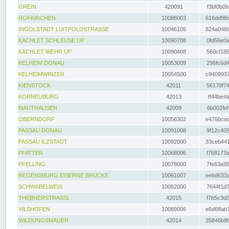
GREIN
420091
f3bf0b0b
HOFKIRCHEN
10088003
616dd98e
INGOLSTADT LUITPOLDSTRASSE
10046105
824a046b
KACHLET SCHLEUSE UP
10090708
0fd56e0a
KACHLET WEHR UP
10090408
560cf185
KELHEIM DONAU
10053009
296fc6d4
KELHEIMWINZER
10054500
c9409937
KIENSTOCK
42011
56178f74
KORNEUBURG
42013
ff44be4a
MAUTHAUSEN
42009
6b002fef
OBERNDORF
10056302
e476bcad
PASSAU DONAU
10091008
9f12c405
PASSAU ILZSTADT
10092000
33ceb441
PFATTER
10068006
f768173a
PFELLING
10078000
7fe63a95
REGENSBURG EISERNE BRÜCKE
10061007
eebd633a
SCHWABELWEIS
10062000
7644f1d7
THEBNERSTRASSL
42015
f7b5c3d3
VILSHOFEN
10089006
e6d68ab7
WILDUNGSMAUER
42014
35846b8b