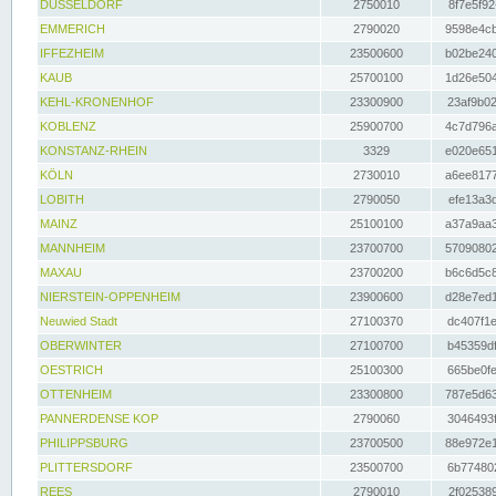
DÜSSELDORF
2750010
8f7e5f92
EMMERICH
2790020
9598e4cb
IFFEZHEIM
23500600
b02be240
KAUB
25700100
1d26e504
KEHL-KRONENHOF
23300900
23af9b02
KOBLENZ
25900700
4c7d796a
KONSTANZ-RHEIN
3329
e020e651
KÖLN
2730010
a6ee8177
LOBITH
2790050
efe13a3d
MAINZ
25100100
a37a9aa3
MANNHEIM
23700700
57090802
MAXAU
23700200
b6c6d5c8
NIERSTEIN-OPPENHEIM
23900600
d28e7ed1
Neuwied Stadt
27100370
dc407f1e
OBERWINTER
27100700
b45359df
OESTRICH
25100300
665be0fe
OTTENHEIM
23300800
787e5d63
PANNERDENSE KOP
2790060
3046493f
PHILIPPSBURG
23700500
88e972e1
PLITTERSDORF
23500700
6b774802
REES
2790010
2f025389