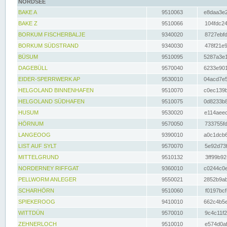
NORDSEE
BAKE A
9510063
e8daa3e2
BAKE Z
9510066
104fdc24
BORKUM FISCHERBALJE
9340020
8727ebfd
BORKUM SÜDSTRAND
9340030
478f21e9
BÜSUM
9510095
5287a3e1
DAGEBÜLL
9570040
6233e901
EIDER-SPERRWERK AP
9530010
04acd7e5
HELGOLAND BINNENHAFEN
9510070
c0ec139b
HELGOLAND SÜDHAFEN
9510075
0d8233b8
HUSUM
9530020
e114aeec
HÖRNUM
9570050
733755fd
LANGEOOG
9390010
a0c1dcb6
LIST AUF SYLT
9570070
5e92d73f
MITTELGRUND
9510132
3ff99b92
NORDERNEY RIFFGAT
9360010
c0244c0e
PELLWORM ANLEGER
9550021
2852b9ab
SCHARHÖRN
9510060
f0197bcf
SPIEKEROOG
9410010
662c4b5e
WITTDÜN
9570010
9c4c11f2
ZEHNERLOCH
9510010
e574d0af