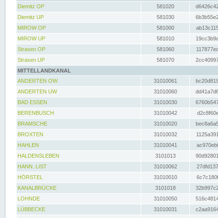
Diemitz OP
581020
d6426c42
Diemitz UP
581030
6b3b55e2
MIROW OP
581000
ab13c115
MIROW UP
581010
19cc3b9a
Strasen OP
581060
117877ec
Strasen UP
581070
2cc40997
MITTELLANDKANAL
ANDERTEN OW
31010061
bc20d819
ANDERTEN UW
31010060
dd41a7d6
BAD ESSEN
31010030
6760b547
BERENBUSCH
31010042
d2c8f60e
BRAMSCHE
31010020
bec8a6a5
BROXTEN
31010032
1125a391
HAHLEN
31010041
ac970eb0
HALDENSLEBEN
3101013
90d92801
HANN. LIST
31010062
27dfd137
HÖRSTEL
31010010
6c7c180f
KANALBRÜCKE
3101018
32b997c2
LOHNDE
31010050
516c4814
LÜBBECKE
31010031
c2aa9164