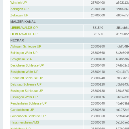
Wintrich UP
26700400
a392113c
Zeltingen OP
26700580
8b802863
Zeltingen UP
26700600
d867e7e9
MALZER KANAL
LIEBENWALDE OP
581540
3f8ceb6d
LIEBENWALDE UP
581550
a1cf60be
NECKAR
Aldingen Schleuse UP
23800280
dfdfb4ff
Beihingen Wehr UP
23800360
8a2e3048
Besigheim SKA
23800460
46d8ed02
Besigheim Schleuse UP
23800480
57db82c7
Besigheim Wehr UP
23800440
42c11b7a
Cannstatt Schleuse UP
23800240
7068d262
Deizisau Schleuse UP
23800120
c5b6243d
Esslingen Schleuse UP
23800180
130a3761
Esslingen Wehr OP
23800176
31c32a38
Feudenheim Schleuse UP
23800840
48a939b9
Gundelsheim UP
23800620
fc1072e4
Guttenbach Schleuse UP
23800660
bd36404b
Hassmersheim AMS
23800630
0e1b8ae0
Heidelberg UP
23800760
827b2685