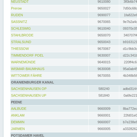
NEUSTADT
9610080
3f0b6b74
Prerow
9650027
7d50c68c
RUDEN
9690077
1fa822e6
SASSNITZ
9670065
9e7b2a4d
SCHLESWIG
9610040
09370c05
STAHLBRODE
9650070
340707f4
STRALSUND
9650043
b9163121
THIESSOW
9670067
d1c9bb3c
TIMMENDORF POEL
9630007
d22c341b
WARNEMÜNDE
9640015
220ff4c6
WISMAR-BAUMHAUS
9630008
95a0ab45
WITTOWER FÄHRE
9670055
4b348b56
ORANIENBURGER KANAL
SACHSENHAUSEN OP
580240
adbd3144
SACHSENHAUSEN UP
581840
0a6fe221
PEENE
AALBUDE
9660009
8ba772ed
ANKLAM
9660001
22fd01e0
DEMMIN
9660007
b7e238e8
JARMEN
9660005
a3328262
POTSDAMER HAVEL