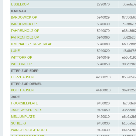
IJSSELKOP
2790070
bbaefa8e
ILMENAU
BARDOWICK OP
5940029
07830b68
BARDOWICK UP
5940030
a238b70f
FAHRENHOLZ OP
5940070
c33c3667
FAHRENHOLZ UP
5940060
bb62b28f
ILMENAU SPERRWERK AP
5940080
6b05e8dc
LÜNE
5940020
d7a8df36
WITTORF OP
5940049
eb3d4195
WITTORF UP
5940050
308c39b6
ITTER ZUR EDER
HERZHAUSEN
42800218
855205e7
ITTER ZUR DIEMEL
KOTTHAUSEN
44100013
36243256
JADE
HOOKSIELPLATE
9430020
fac30fe9
JADE-WESER-PORT
9430050
33bdec83
MELLUMPLATE
9420010
c8b9a2b6
SCHILLIG
9430030
b1cda5a0
WANGEROOGE NORD
9420030
c41d42b1