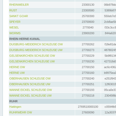
RHEINWEILER
23300130
06b978dd
RUST
23300580
5389b878
SANKT GOAR
25700300
550eb7e9
SPEYER
23700600
2cb8ae5b
WESEL
2770040
f33c3cc9
WORMS
23900200
844a620f
RHEIN-HERNE-KANAL
DUISBURG-MEIDERICH SCHLEUSE OW
27700262
f18e81da
DUISBURG-MEIDERICH SCHLEUSE UW
27700273
48780245
GELSENKIRCHEN SCHLEUSE OW
27700229
5b9f8134
GELSENKIRCHEN SCHLEUSE UW
27700230
427318d0
HERNE OW
27700150
ac6c4362
HERNE UW
27700160
b9975ea1
OBERHAUSEN SCHLEUSE OW
27700240
e251f943
OBERHAUSEN SCHLEUSE UW
27700251
12f63015
WANNE EICKEL SCHLEUSE OW
27700193
05ca0e33
WANNE EICKEL SCHLEUSE UW
27700218
23045f8b
RUHR
Hattingen
2769510000100
c0594fb5
RUHRWEHR OW
27600090
12a3037f