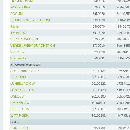
LINGEN-DARME
3500015
200363fc
PAPENBURG
3790010
ec4a598d
POGUM
3950020
5d1e4350
RHEINE UNTERSCHLEUSE
3390020
50a449ba
Rühle
3500070
15456f75
TERBORG
3910020
244cae8b
VERSEN WEHR OP
3730001
86f8dbab
VERSEN WEHRDURCHSTICH
3730010
6de43652
WEENER
3790020
aa6af4e6
Wachendorf
3500031
88698229
ELBESEITENKANAL
ARTLENBURG-ESK
90100122
7fec2f4f
BEVENSEN
90100112
b8997708
LÜNEBURG OW
90100121
c7364d1e
LÜNEBURG UW
90100120
d18033cd
OSLOSS
90100100
6c5b6422
UELZEN OW
90100111
728bd3e3
UELZEN UW
90100110
0d0082cf
WITTINGEN
90100101
9cf795ce
ESTE
BUXTEHUDE
5950080
8a08c920