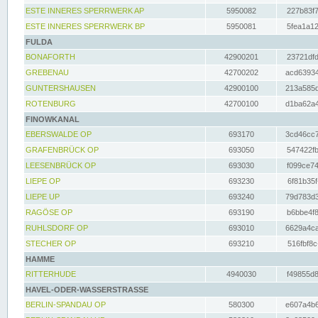
ESTE INNERES SPERRWERK AP
5950082
227b83f7
ESTE INNERES SPERRWERK BP
5950081
5fea1a12
FULDA
BONAFORTH
42900201
23721dfd
GREBENAU
42700202
acd63934
GUNTERSHAUSEN
42900100
213a585d
ROTENBURG
42700100
d1ba62a4
FINOWKANAL
EBERSWALDE OP
693170
3cd46cc7
GRAFENBRÜCK OP
693050
547422fb
LEESENBRÜCK OP
693030
f099ce74
LIEPE OP
693230
6f81b35f
LIEPE UP
693240
79d783d3
RAGÖSE OP
693190
b6bbe4f8
RUHLSDORF OP
693010
6629a4ca
STECHER OP
693210
516fbf8c
HAMME
RITTERHUDE
4940030
f49855d8
HAVEL-ODER-WASSERSTRASSE
BERLIN-SPANDAU OP
580300
e607a4b6