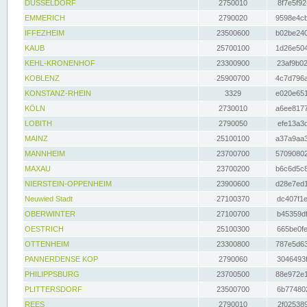
DÜSSELDORF
2750010
8f7e5f92
EMMERICH
2790020
9598e4cb
IFFEZHEIM
23500600
b02be240
KAUB
25700100
1d26e504
KEHL-KRONENHOF
23300900
23af9b02
KOBLENZ
25900700
4c7d796a
KONSTANZ-RHEIN
3329
e020e651
KÖLN
2730010
a6ee8177
LOBITH
2790050
efe13a3d
MAINZ
25100100
a37a9aa3
MANNHEIM
23700700
57090802
MAXAU
23700200
b6c6d5c8
NIERSTEIN-OPPENHEIM
23900600
d28e7ed1
Neuwied Stadt
27100370
dc407f1e
OBERWINTER
27100700
b45359df
OESTRICH
25100300
665be0fe
OTTENHEIM
23300800
787e5d63
PANNERDENSE KOP
2790060
3046493f
PHILIPPSBURG
23700500
88e972e1
PLITTERSDORF
23500700
6b774802
REES
2790010
2f025389