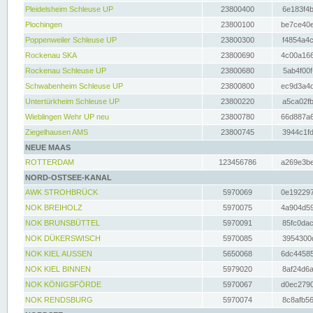
Pleidelsheim Schleuse UP
23800400
6e183f4b
Plochingen
23800100
be7ce40e
Poppenweiler Schleuse UP
23800300
f4854a4c
Rockenau SKA
23800690
4c00a166
Rockenau Schleuse UP
23800680
5ab4f00f
Schwabenheim Schleuse UP
23800800
ec9d3a4d
Untertürkheim Schleuse UP
23800220
a5ca02fb
Wieblingen Wehr UP neu
23800780
66d887a6
Ziegelhausen AMS
23800745
3944c1fd
NEUE MAAS
ROTTERDAM
123456786
a269e3be
NORD-OSTSEE-KANAL
AWK STROHBRÜCK
5970069
0e192297
NOK BREIHOLZ
5970075
4a904d59
NOK BRUNSBÜTTEL
5970091
85fc0dac
NOK DÜKERSWISCH
5970085
3954300d
NOK KIEL AUSSEN
5650068
6dc44585
NOK KIEL BINNEN
5979020
8af24d6a
NOK KÖNIGSFÖRDE
5970067
d0ec2790
NOK RENDSBURG
5970074
8c8afb56