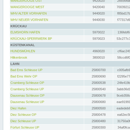
WANGEROOGE OST
9420020
26656fda
WANGEROOGE WEST
9420040
70039212
WHV ALTER VORHAFEN
9440020
f85bd17b
WHV NEUER VORHAFEN
9440030
f77317d9
KRÜCKAU
ELMSHORN HAFEN
5970022
136febf6
KRÜCKAU-SPERRWERK BP
5970023
53c277c3
KÜSTENKANAL
HUNDSMÜHLEN
4960020
cf6ac249
Hilkenbrook
3800010
58ccd6f0
LAHN
Bad Ems Schleuse UP
25800700
c005afb9
Bad Ems Wehr OP
25800690
f2295e77
Cramberg Schleuse OP
25800538
24fe419b
Cramberg Schleuse UP
25800540
3abb36d1
Dausenau Schleuse OP
25800678
9ceb358c
Dausenau Schleuse UP
25800680
eae91991
Diez Hafen
25800500
eadedeb6
Diez Schleuse OP
25800478
ea62ec5f
Diez Schleuse UP
25800480
31750a0f
Fürfurt Schleuse UP
25800300
34af0fca