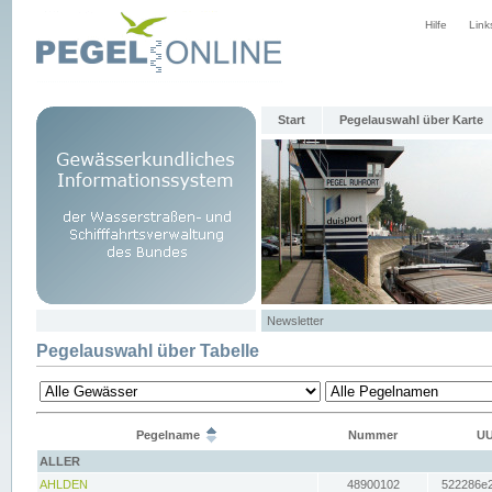
Hilfe
Link
Start
Pegelauswahl über Karte
Newsletter
Pegelauswahl über Tabelle
Pegelname
Nummer
UU
ALLER
AHLDEN
48900102
522286e2