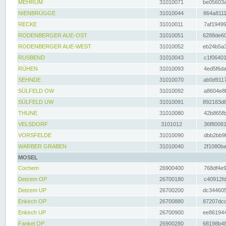
MEHRUM
31010071
be05603a
NIENBRÜGGE
31010044
864a8111
RECKE
31010011
7af19499
RODENBERGER AUE-OST
31010051
6288de60
RODENBERGER AUE-WEST
31010052
eb24b5a3
RUSBEND
31010043
c1f06401
RÜHEN
31010093
4ed5f6da
SEHNDE
31010070
ab0d9117
SÜLFELD OW
31010092
a8604e8f
SÜLFELD UW
31010091
892183d6
THUNE
31010080
42b865fb
VELSDORF
3101012
36f80081
VORSFELDE
31010090
dbb2bb9f
WARBER GRABEN
31010040
2f1080ba
MOSEL
Cochem
26900400
768df4e9
Detzem OP
26700180
c40912fd
Detzem UP
26700200
dc344605
Enkirch OP
26700880
87207dcd
Enkirch UP
26700900
ee861944
Fankel OP
26900280
68198b48