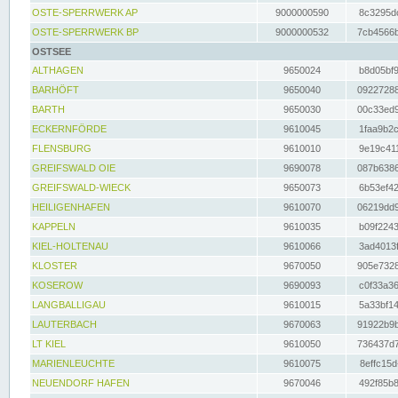
OSTE-SPERRWERK AP
9000000590
8c3295dc
OSTE-SPERRWERK BP
9000000532
7cb4566b
OSTSEE
ALTHAGEN
9650024
b8d05bf9
BARHÖFT
9650040
09227288
BARTH
9650030
00c33ed9
ECKERNFÖRDE
9610045
1faa9b2c
FLENSBURG
9610010
9e19c411
GREIFSWALD OIE
9690078
087b6386
GREIFSWALD-WIECK
9650073
6b53ef42
HEILIGENHAFEN
9610070
06219dd9
KAPPELN
9610035
b09f2243
KIEL-HOLTENAU
9610066
3ad4013f
KLOSTER
9670050
905e7328
KOSEROW
9690093
c0f33a36
LANGBALLIGAU
9610015
5a33bf14
LAUTERBACH
9670063
91922b9b
LT KIEL
9610050
736437d7
MARIENLEUCHTE
9610075
8effc15d
NEUENDORF HAFEN
9670046
492f85b8