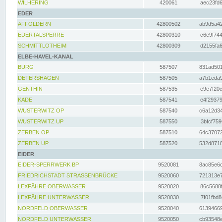
WILHERING
420061
aec23fd6
EDER
AFFOLDERN
42800502
ab9d5a42
EDERTALSPERRE
42800310
c6e9f744
SCHMITTLOTHEIM
42800309
d2155fa6
ELBE-HAVEL-KANAL
BURG
587507
831ad501
DETERSHAGEN
587505
a7b1eda9
GENTHIN
587535
e9e7f20c
KADE
587541
e4f29379
WUSTERWITZ OP
587540
c6a12d34
WUSTERWITZ UP
587550
3bfcf759
ZERBEN OP
587510
64c37072
ZERBEN UP
587520
532d8718
EIDER
EIDER-SPERRWERK BP
9520081
8ac85e6c
FRIEDRICHSTADT STRASSENBRÜCKE
9520060
721313e7
LEXFÄHRE OBERWASSER
9520020
86c5688f
LEXFÄHRE UNTERWASSER
9520030
7f01fbd8
NORDFELD OBERWASSER
9520040
61394669
NORDFELD UNTERWASSER
9520050
cb93548e