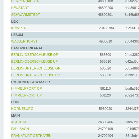
HERRENHAUSEN
48800108
8134af78
NEUSTADT
48800200
dda39817
SCHWARMSTEDT
48800301
8e16bd66
LEK
KRIMPEN
123456784
f5c96f13
LESUM
WASSERHORST
4930010
76844306
LANDWEHRKANAL
BERLIN-OBERSCHLEUSE OP
586600
24ce3282
BERLIN-OBERSCHLEUSE UP
586610
c42ad3df
BERLIN-UNTERSCHLEUSE OP
586620
503ad891
BERLIN-UNTERSCHLEUSE UP
586630
d198c901
LYCHENER GEWÄSSER
HIMMELPFORT OP
581110
bcdfa310
HIMMELPFORT UP
581120
9592d736
LÜHE
HORNEBURG
5960020
3244d787
MAIN
ASTHEIM
24300406
3de69bf8
FAULBACH
24700109
a919f57f
FRANKFURT OSTHAFEN
24700404
66ff3eb4