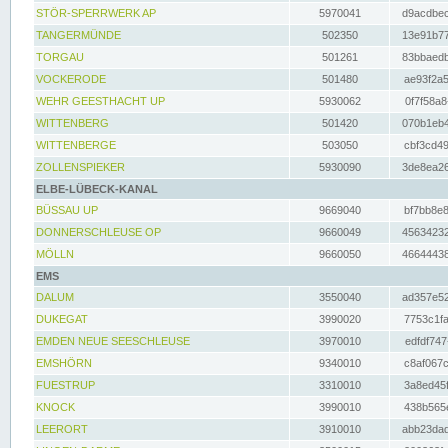
STÖR-SPERRWERK AP
5970041
d9acdbec
TANGERMÜNDE
502350
13e91b77
TORGAU
501261
83bbaedb
VOCKERODE
501480
ae93f2a5
WEHR GEESTHACHT UP
5930062
0f7f58a8
WITTENBERG
501420
070b1eb4
WITTENBERGE
503050
cbf3cd49
ZOLLENSPIEKER
5930090
3de8ea26
ELBE-LÜBECK-KANAL
BÜSSAU UP
9669040
bf7bb8e8
DONNERSCHLEUSE OP
9660049
45634232
MÖLLN
9660050
46644438
EMS
DALUM
3550040
ad357e52
DUKEGAT
3990020
7753c1fa
EMDEN NEUE SEESCHLEUSE
3970010
edfdf747
EMSHÖRN
9340010
c8af067c
FUESTRUP
3310010
3a8ed45f
KNOCK
3990010
438b565e
LEERORT
3910010
abb23dad