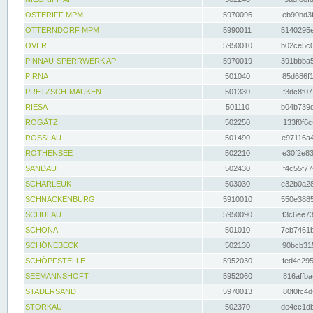
OSTERIFF MPM
5970096
eb90bd3f
OTTERNDORF MPM
5990011
5140295e
OVER
5950010
b02ce5c0
PINNAU-SPERRWERK AP
5970019
391bbba5
PIRNA
501040
85d686f1
PRETZSCH-MAUKEN
501330
f3dc8f07
RIESA
501110
b04b739d
ROGÄTZ
502250
133f0f6c
ROSSLAU
501490
e97116a4
ROTHENSEE
502210
e30f2e83
SANDAU
502430
f4c55f77
SCHARLEUK
503030
e32b0a28
SCHNACKENBURG
5910010
550e3885
SCHULAU
5950090
f3c6ee73
SCHÖNA
501010
7cb7461b
SCHÖNEBECK
502130
90bcb315
SCHÖPFSTELLE
5952030
fed4c295
SEEMANNSHÖFT
5952060
816affba
STADERSAND
5970013
80f0fc4d
STORKAU
502370
de4cc1db