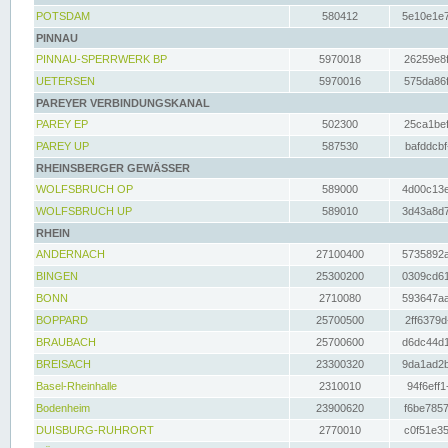
POTSDAM
580412
5e10e1e7
PINNAU
PINNAU-SPERRWERK BP
5970018
26259e8f
UETERSEN
5970016
575da86f
PAREYER VERBINDUNGSKANAL
PAREY EP
502300
25ca1bef
PAREY UP
587530
bafddcbf
RHEINSBERGER GEWÄSSER
WOLFSBRUCH OP
589000
4d00c13e
WOLFSBRUCH UP
589010
3d43a8d7
RHEIN
ANDERNACH
27100400
5735892a
BINGEN
25300200
0309cd61
BONN
2710080
593647aa
BOPPARD
25700500
2ff6379d
BRAUBACH
25700600
d6dc44d1
BREISACH
23300320
9da1ad2b
Basel-Rheinhalle
2310010
94f6eff1
Bodenheim
23900620
f6be7857
DUISBURG-RUHRORT
2770010
c0f51e35