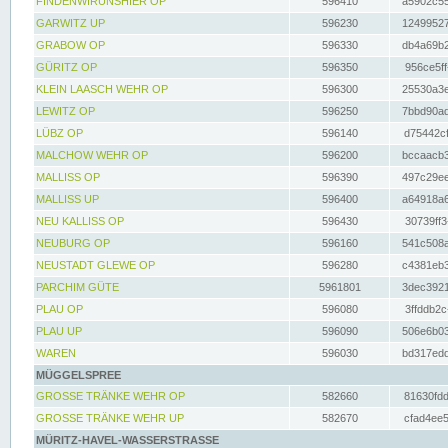
FINDENWIRUNSHIER OP
596410
a5902c55
GARWITZ UP
596230
12499527
GRABOW OP
596330
db4a69b2
GÜRITZ OP
596350
956ce5ff
KLEIN LAASCH WEHR OP
596300
25530a3e
LEWITZ OP
596250
7bbd90ad
LÜBZ OP
596140
d75442cf
MALCHOW WEHR OP
596200
bccaacb3
MALLISS OP
596390
497c29ee
MALLISS UP
596400
a64918a6
NEU KALLISS OP
596430
30739ff3
NEUBURG OP
596160
541c508a
NEUSTADT GLEWE OP
596280
c4381eb3
PARCHIM GÜTE
5961801
3dec3921
PLAU OP
596080
3ffddb2c
PLAU UP
596090
506e6b03
WAREN
596030
bd317edd
MÜGGELSPREE
GROSSE TRÄNKE WEHR OP
582660
81630fdd
GROSSE TRÄNKE WEHR UP
582670
cfad4ee5
MÜRITZ-HAVEL-WASSERSTRASSE