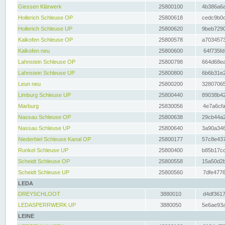
Giessen Klärwerk
25800100
4b386a6a
Hollerich Schleuse OP
25800618
cedc9b0c
Hollerich Schleuse UP
25800620
9beb7290
Kalkofen Schleuse OP
25800578
a7034573
Kalkofen neu
25800600
64f735fd
Lahnstein Schleuse OP
25800798
664d68ea
Lahnstein Schleuse UP
25800800
6b6b31e2
Leun neu
25800200
32807065
Limburg Schleuse UP
25800440
89038b42
Marburg
25830056
4e7a6cfa
Nassau Schleuse OP
25800638
29cb44a2
Nassau Schleuse UP
25800640
3a90a346
Niederbiel Schleuse Kanal OP
25800177
57c8e437
Runkel Schleuse UP
25800400
b85b17cc
Scheidt Schleuse OP
25800558
15a50d2b
Scheidt Schleuse UP
25800560
7dfe4776
LEDA
DREYSCHLOOT
3880010
d4df3617
LEDASPERRWERK UP
3880050
5e6ae93a
LEINE