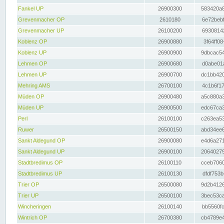
Fankel UP
26900300
583420a8
Grevenmacher OP
2610180
6e72bebf
Grevenmacher UP
26100200
69308142
Koblenz OP
26900880
3f64ff08
Koblenz UP
26900900
9dbcac54
Lehmen OP
26900680
d0abe01a
Lehmen UP
26900700
dc1bb420
Mehring AMS
26700100
4c1b6f17
Müden OP
26900480
a5c880a3
Müden UP
26900500
edc67ca3
Perl
26100100
c263ea53
Ruwer
26500150
abd34ee6
Sankt Aldegund OP
26900080
e4d6a271
Sankt Aldegund UP
26900100
20640279
Stadtbredimus OP
26100110
cceb7060
Stadtbredimus UP
26100130
dfdf753b
Trier OP
26500080
9d2b4126
Trier UP
26500100
3bec53ca
Wincheringen
26100140
bb5560fc
Wintrich OP
26700380
cb4789e4