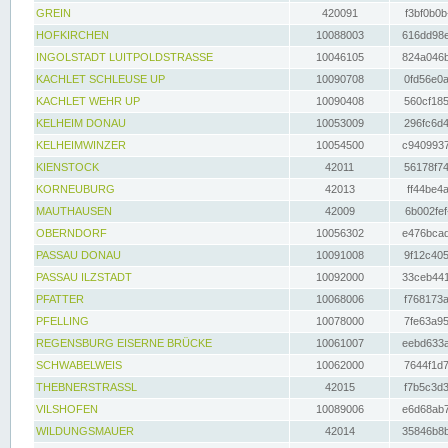
GREIN
420091
f3bf0b0b
HOFKIRCHEN
10088003
616dd98e
INGOLSTADT LUITPOLDSTRASSE
10046105
824a046b
KACHLET SCHLEUSE UP
10090708
0fd56e0a
KACHLET WEHR UP
10090408
560cf185
KELHEIM DONAU
10053009
296fc6d4
KELHEIMWINZER
10054500
c9409937
KIENSTOCK
42011
56178f74
KORNEUBURG
42013
ff44be4a
MAUTHAUSEN
42009
6b002fef
OBERNDORF
10056302
e476bcad
PASSAU DONAU
10091008
9f12c405
PASSAU ILZSTADT
10092000
33ceb441
PFATTER
10068006
f768173a
PFELLING
10078000
7fe63a95
REGENSBURG EISERNE BRÜCKE
10061007
eebd633a
SCHWABELWEIS
10062000
7644f1d7
THEBNERSTRASSL
42015
f7b5c3d3
VILSHOFEN
10089006
e6d68ab7
WILDUNGSMAUER
42014
35846b8b