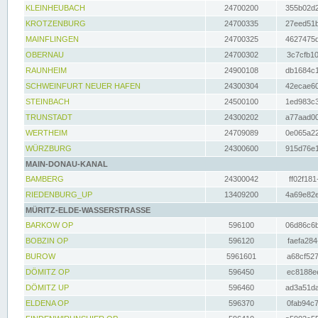
KLEINHEUBACH
24700200
355b02d2
KROTZENBURG
24700335
27eed51b
MAINFLINGEN
24700325
4627475d
OBERNAU
24700302
3c7cfb10
RAUNHEIM
24900108
db1684c1
SCHWEINFURT NEUER HAFEN
24300304
42ecae60
STEINBACH
24500100
1ed983c3
TRUNSTADT
24300202
a77aad00
WERTHEIM
24709089
0e065a22
WÜRZBURG
24300600
915d76e1
MAIN-DONAU-KANAL
BAMBERG
24300042
ff02f181
RIEDENBURG_UP
13409200
4a69e82e
MÜRITZ-ELDE-WASSERSTRASSE
BARKOW OP
596100
06d86c6b
BOBZIN OP
596120
faefa284
BUROW
5961601
a68cf527
DÖMITZ OP
596450
ec8188ee
DÖMITZ UP
596460
ad3a51da
ELDENA OP
596370
0fab94c7