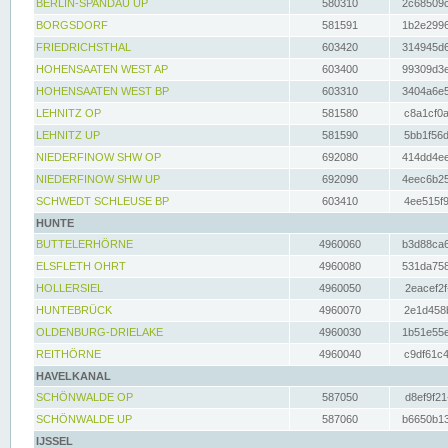
BERLIN-SPANDAU UP
580310
2c68509c
BORGSDORF
581591
1b2e2996
FRIEDRICHSTHAL
603420
314945d6
HOHENSAATEN WEST AP
603400
99309d3e
HOHENSAATEN WEST BP
603310
3404a6e5
LEHNITZ OP
581580
c8a1cf0a
LEHNITZ UP
581590
5bb1f56d
NIEDERFINOW SHW OP
692080
414dd4ee
NIEDERFINOW SHW UP
692090
4eec6b25
SCHWEDT SCHLEUSE BP
603410
4ee515f9
HUNTE
BUTTELERHÖRNE
4960060
b3d88ca6
ELSFLETH OHRT
4960080
531da758
HOLLERSIEL
4960050
2eacef2f
HUNTEBRÜCK
4960070
2e1d458b
OLDENBURG-DRIELAKE
4960030
1b51e55e
REITHÖRNE
4960040
c9df61c4
HAVELKANAL
SCHÖNWALDE OP
587050
d8ef9f21
SCHÖNWALDE UP
587060
b6650b13
IJSSEL