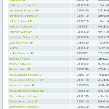
Heilbronn Schleuse UP
23800560
f77df170
Hessigheim Schleuse UP
23800420
23517de9
Hirschhorn Schleuse UP
23800700
acf505dd
Hofen Schleuse UP
23800260
cf2af1a4
Horkheim Schleuse UP
23800557
b76bf04c
Horkheim Wehr UP
23800520
d9b441a5
Kochendorf Schleuse UP
23800600
8f695e71
Ladenburg Wehr UP
23800820
70cee7df
Lauffen
23800500
8559d1a0
Lauffen Schleuse UP
23800501
2f7cb553
Mannheim Neckar
23800900
25582d3f
Marbach Schleuse UP
23800322
456974a8
Marbach Wehr UP
23800320
a73a9cb4
Neckargemünd Schleuse UP
23800740
7be3ff2e
Neckarsteinach Schleuse UP
23800720
d64d07f7
Neckarsulm Wehr UP
23800580
845944f8
Neckarzimmern Schleuse UP
23800640
f00c7183
Oberesslingen Schleuse UP
23800145
cbfae6bc
Oberesslingen Wehr UP
23800140
9de0843a
Obertürkheim Schleuse UP
23800200
80e002d8