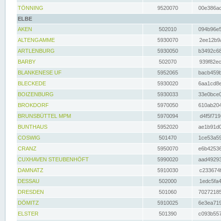
TÖNNING
9520070
00e386ac
ELBE
AKEN
502010
094b96e5
ALTENGAMME
5930070
2ee12b9a
ARTLENBURG
5930050
b3492c68
BARBY
502070
939f82ec
BLANKENESE UF
5952065
bacb459b
BLECKEDE
5930020
6aa1cd8e
BOIZENBURG
5930033
33e0bce0
BROKDORF
5970050
610ab204
BRUNSBÜTTEL MPM
5970094
d4f5f719
BUNTHAUS
5952020
ae1b91d0
COSWIG
501470
1ce53a59
CRANZ
5950070
e6b42536
CUXHAVEN STEUBENHÖFT
5990020
aad49293
DAMNATZ
5910030
c233674f
DESSAU
502000
1edc5fa4
DRESDEN
501060
70272185
DÖMITZ
5910025
6e3ea719
ELSTER
501390
c093b557