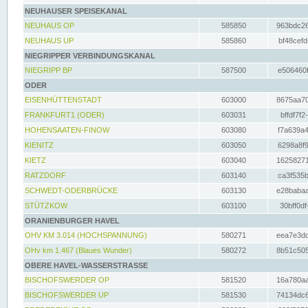
NEUHAUSER SPEISEKANAL
NEUHAUS OP
585850
963bdc26
NEUHAUS UP
585860
bf48cefd
NIEGRIPPER VERBINDUNGSKANAL
NIEGRIPP BP
587500
e506460f
ODER
EISENHÜTTENSTADT
603000
8675aa70
FRANKFURT1 (ODER)
603031
bffdf7f2
HOHENSAATEN-FINOW
603080
f7a639a4
KIENITZ
603050
6298a8f9
KIETZ
603040
16258271
RATZDORF
603140
ca3f535b
SCHWEDT-ODERBRÜCKE
603130
e28babaa
STÜTZKOW
603100
30bff0df
ORANIENBURGER HAVEL
OHV KM 3.014 (HOCHSPANNUNG)
580271
eea7e3dc
OHv km 1.467 (Blaues Wunder)
580272
8b51c505
OBERE HAVEL-WASSERSTRASSE
BISCHOFSWERDER OP
581520
16a780aa
BISCHOFSWERDER UP
581530
74134dc6