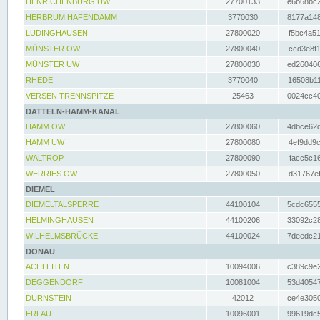
HENRICHENBURG UW
27700133
e6b68bc2
HERBRUM HAFENDAMM
3770030
8177a148
LÜDINGHAUSEN
27800020
f5bc4a51
MÜNSTER OW
27800040
ccd3e8f1
MÜNSTER UW
27800030
ed260406
RHEDE
3770040
16508b11
VERSEN TRENNSPITZE
25463
0024cc40
DATTELN-HAMM-KANAL
HAMM OW
27800060
4dbce62d
HAMM UW
27800080
4ef9dd9c
WALTROP
27800090
facc5c16
WERRIES OW
27800050
d31767ef
DIEMEL
DIEMELTALSPERRE
44100104
5cdc6555
HELMINGHAUSEN
44100206
33092c28
WILHELMSBRÜCKE
44100024
7deedc21
DONAU
ACHLEITEN
10094006
c389c9e2
DEGGENDORF
10081004
53d40547
DÜRNSTEIN
42012
ce4e3050
ERLAU
10096001
99619dc5