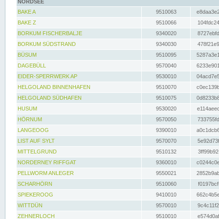
NORDSEE
BAKE A
9510063
e8daa3e2
BAKE Z
9510066
104fdc24
BORKUM FISCHERBALJE
9340020
8727ebfd
BORKUM SÜDSTRAND
9340030
478f21e9
BÜSUM
9510095
5287a3e1
DAGEBÜLL
9570040
6233e901
EIDER-SPERRWERK AP
9530010
04acd7e5
HELGOLAND BINNENHAFEN
9510070
c0ec139b
HELGOLAND SÜDHAFEN
9510075
0d8233b8
HUSUM
9530020
e114aeec
HÖRNUM
9570050
733755fd
LANGEOOG
9390010
a0c1dcb6
LIST AUF SYLT
9570070
5e92d73f
MITTELGRUND
9510132
3ff99b92
NORDERNEY RIFFGAT
9360010
c0244c0e
PELLWORM ANLEGER
9550021
2852b9ab
SCHARHÖRN
9510060
f0197bcf
SPIEKEROOG
9410010
662c4b5e
WITTDÜN
9570010
9c4c11f2
ZEHNERLOCH
9510010
e574d0af