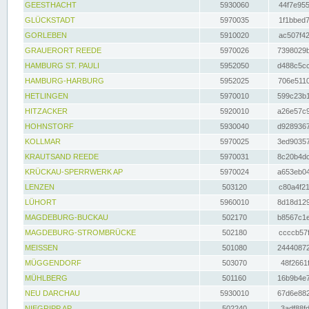
GEESTHACHT
5930060
44f7e955
GLÜCKSTADT
5970035
1f1bbed7
GORLEBEN
5910020
ac507f42
GRAUERORT REEDE
5970026
7398029b
HAMBURG ST. PAULI
5952050
d488c5cc
HAMBURG-HARBURG
5952025
706e5110
HETLINGEN
5970010
599c23b1
HITZACKER
5920010
a26e57c9
HOHNSTORF
5930040
d9289367
KOLLMAR
5970025
3ed90357
KRAUTSAND REEDE
5970031
8c20b4dc
KRÜCKAU-SPERRWERK AP
5970024
a653eb04
LENZEN
503120
c80a4f21
LÜHORT
5960010
8d18d129
MAGDEBURG-BUCKAU
502170
b8567c1e
MAGDEBURG-STROMBRÜCKE
502180
ccccb57f
MEISSEN
501080
24440872
MÜGGENDORF
503070
48f2661f
MÜHLBERG
501160
16b9b4e7
NEU DARCHAU
5930010
67d6e882
NIEGRIPP AP
502240
3adf88fd