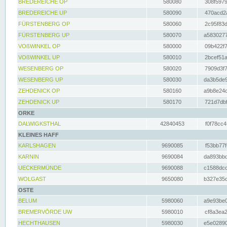
BREDEREICHE OP
580080
308f5979
BREDEREICHE UP
580090
470acd2a
FÜRSTENBERG OP
580060
2c95f83d
FÜRSTENBERG UP
580070
a5830277
VOßWINKEL OP
580000
09b422f7
VOßWINKEL UP
580010
2bcef51a
WESENBERG OP
580020
7909d3f7
WESENBERG UP
580030
da3b5de9
ZEHDENICK OP
580160
a9b8e24c
ZEHDENICK UP
580170
721d7dbf
ORKE
DALWIGKSTHAL
42840453
f0f78cc4
KLEINES HAFF
KARLSHAGEN
9690085
f53bb77f
KARNIN
9690084
da893bbd
UECKERMÜNDE
9690088
c1588dcc
WOLGAST
9650080
b327e35c
OSTE
BELUM
5980060
a9e93be0
BREMERVÖRDE UW
5980010
cf8a3ea2
HECHTHAUSEN
5980030
e5e02890