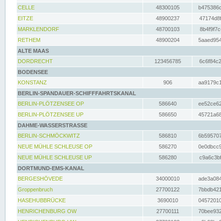
CELLE
48300105
b475386c
EITZE
48900237
47174d8f
MARKLENDORF
48700103
8b4f9f7c
RETHEM
48900204
5aaed954
ALTE MAAS
DORDRECHT
123456785
6c6f84c2
BODENSEE
KONSTANZ
906
aa9179c1
BERLIN-SPANDAUER-SCHIFFFAHRTSKANAL
BERLIN-PLÖTZENSEE OP
586640
ee52ce62
BERLIN-PLÖTZENSEE UP
586650
45721a68
DAHME-WASSERSTRASSE
BERLIN-SCHMÖCKWITZ
586810
6b595707
NEUE MÜHLE SCHLEUSE OP
586270
0e0dbcc9
NEUE MÜHLE SCHLEUSE UP
586280
c9a6c3bf
DORTMUND-EMS-KANAL
BERGESHÖVEDE
34000010
ade3a084
Groppenbruch
27700122
7bbdb421
HASEHUBBRÜCKE
3690010
04572010
HENRICHENBURG OW
27700111
70bee932