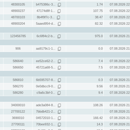
48300105
b475386c-3...
1.74
07.08.2026 22
48900237
47174d8f-1...
107.75
07.08.2026 22
48700103
8b4f9f7c-3...
38.47
07.08.2026 22
48900204
5aaed954-d...
82.32
07.08.2026 22
123456785
6c6f84c2-b...
975.0
07.08.2026 21
906
aa9179c1-1...
0.0
07.08.2026 21
586640
ee52ce62-2...
7.4
07.08.2026 22
586650
45721a68-5...
7.5
07.08.2026 22
586810
6b595707-8...
0.3
07.08.2026 21
586270
0e0dbcc9-0...
9.56
07.08.2026 21
586280
c9a6c3bf-0...
9.4
07.08.2026 22
34000010
ade3a084-8...
108.26
07.08.2026 21
27700122
7bbdb421-2...
07.08.2026 21
3690010
04572010-1...
166.42
07.08.2026 21
27700111
70bee932-1...
14.3
07.08.2026 21