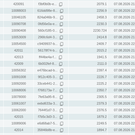
420091
f3bf0b0b-e...
2079.1
07.08.2026 21
10088003
616dd98e-8...
2256.9
07.08.2026 22
10046105
824a046b-9...
2458.3
07.08.2026 21
10090708
0fd56e0a-e...
2230.3
07.08.2026 22
10090408
560cf185-0...
2230.724
07.08.2026 22
10053009
296fc6d4-3...
2414.8
07.08.2026 21
10054500
c9409937-b...
2409.7
07.08.2026 22
42011
56178f74-b...
2015.2
07.08.2026 21
42013
ff44be4a-f...
1941.5
07.08.2026 21
42009
6b002fef-8...
2111.0
07.08.2026 21
10056302
e476bcad-b...
2397.4
07.08.2026 22
10091008
9f12c405-3...
2226.7
07.08.2026 22
10092000
33ceb441-2...
2225.2
07.08.2026 22
10068006
f768173a-7...
2350.7
07.08.2026 22
10078000
7fe63a95-8...
2305.5
07.08.2026 22
10061007
eebd633a-3...
2379.3
07.08.2026 22
10062000
7644f1d7-3...
2376.5
07.08.2026 22
42015
f7b5c3d3-3...
1879.2
07.08.2026 21
10089006
e6d68ab7-5...
2249.5
07.08.2026 22
42014
35846b8b-e...
1894.7
07.08.2026 21