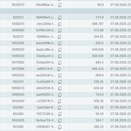
9520070
00e386ac-e...
99.8
07.08.2026 22
502010
094b96e5-c...
274.8
07.08.2026 22
5930070
2ee12b9a-f...
588.787
07.08.2026 22
5930050
b3492c68-8...
573.86
07.08.2026 22
502070
939f82ec-1...
294.82
07.08.2026 22
5952065
bacb459b-0...
635.0
07.08.2026 21
5930020
6aa1cd8e-e...
549.633
07.08.2026 22
5930033
33e0bce0-1...
558.534
07.08.2026 22
5970050
610ab204-d...
684.2
07.08.2026 22
5970094
d4f5f719-8...
695.214
07.08.2026 22
5952020
ae1b91d0-e...
609.9
07.08.2026 21
501470
1ce53a59-3...
236.31
07.08.2026 10
5950070
e6b42536-6...
634.42
07.08.2026 22
5990020
aad49293-2...
724.0
07.08.2026 22
5910030
c233674f-2...
509.35
07.08.2026 22
502000
1edc5fa4-8...
261.16
07.08.2026 22
501060
70272185-b...
55.63
07.08.2026 22
5910025
6e3ea719-4...
504.7
07.08.2026 21
501390
c093b557-4...
200.15
07.08.2026 22