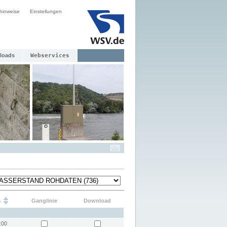
hinweise
Einstellungen
loads
Webservices
s
Ganglinie
Download
:00