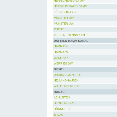
HENRICHENBURG UW
HERBRUM HAFENDAMM
LÜDINGHAUSEN
MÜNSTER OW
MÜNSTER UW
RHEDE
VERSEN TRENNSPITZE
DATTELN-HAMM-KANAL
HAMM OW
HAMM UW
WALTROP
WERRIES OW
DIEMEL
DIEMELTALSPERRE
HELMINGHAUSEN
WILHELMSBRÜCKE
DONAU
ACHLEITEN
DEGGENDORF
DÜRNSTEIN
ERLAU