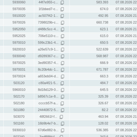
5930060
44f7e955-c...
583.393
07.08.2026 22
5970035
1f1bbed7-c...
674.0
07.08.2026 22
5910020
ac507f42-1...
492.95
07.08.2026 21
5970026
7398029b-c...
660.738
07.08.2026 22
5952050
d488c5cc-4...
623.1
07.08.2026 21
5952025
706e5110-c...
615.0
07.08.2026 21
5970010
599c23b1-4...
650.5
07.08.2026 22
5920010
a26e57c9-1...
522.639
07.08.2026 22
5930040
d9289367-c...
568.987
07.08.2026 22
5970025
3ed90357-4...
666.9
07.08.2026 22
5970031
8c20b4dc-1...
671.787
07.08.2026 22
5970024
a653eb04-d...
663.3
07.08.2026 22
503120
c80a4f21-5...
484.7
07.08.2026 22
5960010
8d18d129-0...
645.5
07.08.2026 22
502170
b8567c1e-8...
325.39
07.08.2026 22
502180
ccccb57f-a...
326.67
07.08.2026 22
501080
24440872-5...
82.2
07.08.2026 22
503070
48f2661f-f...
463.94
07.08.2026 21
501160
16b9b4e7-b...
128.02
07.08.2026 19
5930010
67d6e882-b...
536.385
07.08.2026 22
502240
3adf88fd-f...
343.6
07.08.2026 22