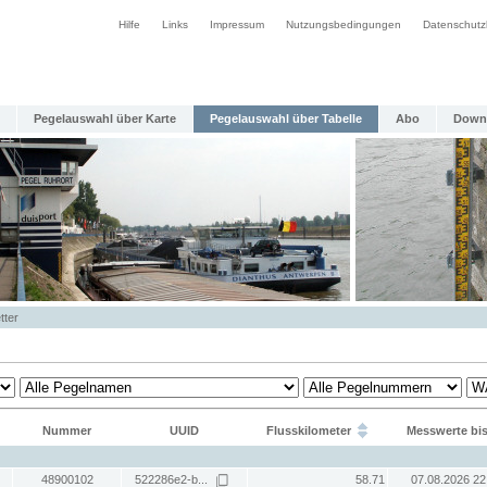
Hilfe
Links
Impressum
Nutzungsbedingungen
Datenschutz
Pegelauswahl über Karte
Pegelauswahl über Tabelle
Abo
Down
tter
Nummer
UUID
Flusskilometer
Messwerte bi
48900102
522286e2-b...
58.71
07.08.2026 22