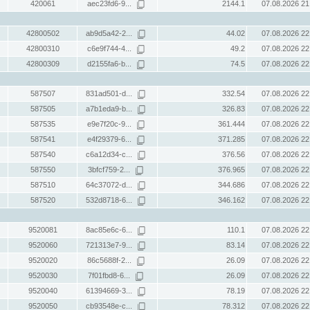
420061
aec23fd6-9...
2144.1
07.08.2026 21
42800502
ab9d5a42-2...
44.02
07.08.2026 22
42800310
c6e9f744-4...
49.2
07.08.2026 22
42800309
d2155fa6-b...
74.5
07.08.2026 22
587507
831ad501-d...
332.54
07.08.2026 22
587505
a7b1eda9-b...
326.83
07.08.2026 22
587535
e9e7f20c-9...
361.444
07.08.2026 22
587541
e4f29379-6...
371.285
07.08.2026 22
587540
c6a12d34-c...
376.56
07.08.2026 22
587550
3bfcf759-2...
376.965
07.08.2026 22
587510
64c37072-d...
344.686
07.08.2026 22
587520
532d8718-6...
346.162
07.08.2026 22
9520081
8ac85e6c-6...
110.1
07.08.2026 22
9520060
721313e7-9...
83.14
07.08.2026 22
9520020
86c5688f-2...
26.09
07.08.2026 22
9520030
7f01fbd8-6...
26.09
07.08.2026 22
9520040
61394669-3...
78.19
07.08.2026 22
9520050
cb93548e-c...
78.312
07.08.2026 22