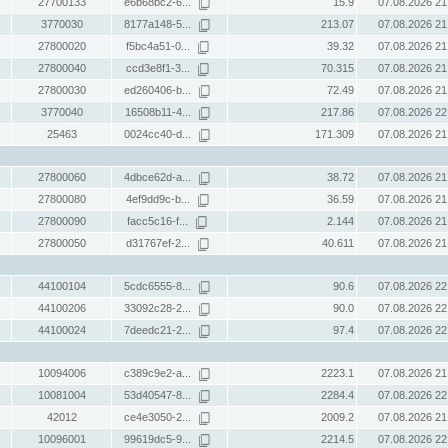
27700133
e6b68bc2-6...
15.9
07.08.2026 21
3770030
8177a148-5...
213.07
07.08.2026 21
27800020
f5bc4a51-0...
39.32
07.08.2026 21
27800040
ccd3e8f1-3...
70.315
07.08.2026 21
27800030
ed260406-b...
72.49
07.08.2026 21
3770040
16508b11-4...
217.86
07.08.2026 22
25463
0024cc40-d...
171.309
07.08.2026 21
27800060
4dbce62d-a...
38.72
07.08.2026 21
27800080
4ef9dd9c-b...
36.59
07.08.2026 21
27800090
facc5c16-f...
2.144
07.08.2026 21
27800050
d31767ef-2...
40.611
07.08.2026 21
44100104
5cdc6555-8...
90.6
07.08.2026 22
44100206
33092c28-2...
90.0
07.08.2026 22
44100024
7deedc21-2...
97.4
07.08.2026 22
10094006
c389c9e2-a...
2223.1
07.08.2026 21
10081004
53d40547-8...
2284.4
07.08.2026 22
42012
ce4e3050-2...
2009.2
07.08.2026 21
10096001
99619dc5-9...
2214.5
07.08.2026 22