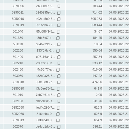
5970096
eb90bd3f-5...
703.44
07.08.2026 22
5990011
5140295e-b...
714.02
07.08.2026 22
5950010
b02ce5c0-6...
605.273
07.08.2026 22
5970019
391bbba5-8...
658.444
07.08.2026 22
501040
85d686f1-5...
34.67
07.08.2026 22
501330
f3dc8f07-c...
184.45
07.08.2026 22
501110
b04b739d-7...
108.4
07.08.2026 22
502250
133f0f6c-2...
350.64
07.08.2026 22
501490
e97116a4-7...
257.84
07.08.2026 22
502210
e30f2e83-b...
333.12
07.08.2026 22
502430
f4c55f77-a...
416.06
07.08.2026 22
503030
e32b0a28-8...
447.22
07.08.2026 21
5910010
550e3885-a...
474.56
07.08.2026 21
5950090
f3c6ee73-5...
641.0
07.08.2026 22
501010
7cb7461b-3...
2.05
07.08.2026 21
502130
90bcb315-f...
311.76
07.08.2026 21
5952030
fed4c295-7...
615.3
07.08.2026 21
5952060
816affba-0...
628.9
07.08.2026 21
5970013
80f0fc4d-9...
654.9
07.08.2026 22
502370
de4cc1db-5...
396.11
07.08.2026 22