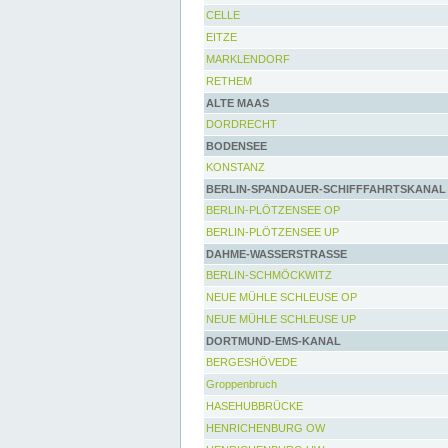
CELLE
EITZE
MARKLENDORF
RETHEM
ALTE MAAS
DORDRECHT
BODENSEE
KONSTANZ
BERLIN-SPANDAUER-SCHIFFFAHRTSKANAL
BERLIN-PLÖTZENSEE OP
BERLIN-PLÖTZENSEE UP
DAHME-WASSERSTRASSE
BERLIN-SCHMÖCKWITZ
NEUE MÜHLE SCHLEUSE OP
NEUE MÜHLE SCHLEUSE UP
DORTMUND-EMS-KANAL
BERGESHÖVEDE
Groppenbruch
HASEHUBBRÜCKE
HENRICHENBURG OW