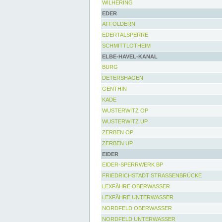
WILHERING
EDER
AFFOLDERN
EDERTALSPERRE
SCHMITTLOTHEIM
ELBE-HAVEL-KANAL
BURG
DETERSHAGEN
GENTHIN
KADE
WUSTERWITZ OP
WUSTERWITZ UP
ZERBEN OP
ZERBEN UP
EIDER
EIDER-SPERRWERK BP
FRIEDRICHSTADT STRASSENBRÜCKE
LEXFÄHRE OBERWASSER
LEXFÄHRE UNTERWASSER
NORDFELD OBERWASSER
NORDFELD UNTERWASSER