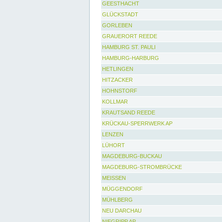
GEESTHACHT
GLÜCKSTADT
GORLEBEN
GRAUERORT REEDE
HAMBURG ST. PAULI
HAMBURG-HARBURG
HETLINGEN
HITZACKER
HOHNSTORF
KOLLMAR
KRAUTSAND REEDE
KRÜCKAU-SPERRWERK AP
LENZEN
LÜHORT
MAGDEBURG-BUCKAU
MAGDEBURG-STROMBRÜCKE
MEISSEN
MÜGGENDORF
MÜHLBERG
NEU DARCHAU
NIEGRIPP AP