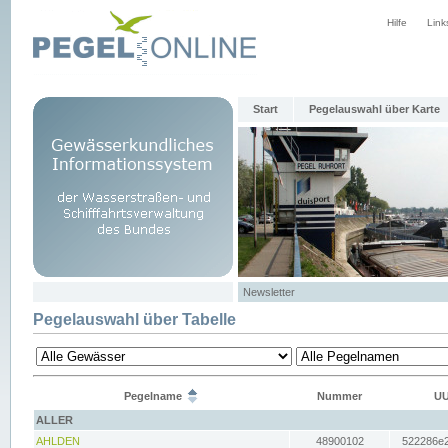
Hilfe
Link
Start
Pegelauswahl über Karte
Newsletter
Pegelauswahl über Tabelle
Pegelname
Nummer
UU
ALLER
AHLDEN
48900102
522286e2