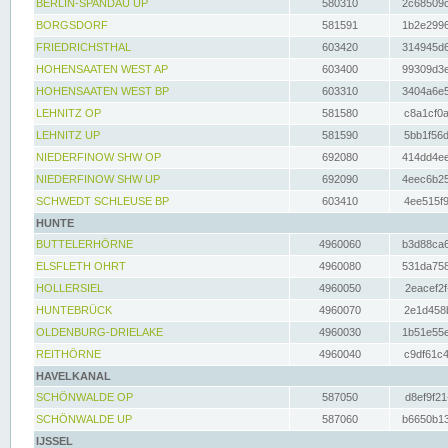
BERLIN-SPANDAU UP
580310
2c68509c
BORGSDORF
581591
1b2e2996
FRIEDRICHSTHAL
603420
314945d6
HOHENSAATEN WEST AP
603400
99309d3e
HOHENSAATEN WEST BP
603310
3404a6e5
LEHNITZ OP
581580
c8a1cf0a
LEHNITZ UP
581590
5bb1f56d
NIEDERFINOW SHW OP
692080
414dd4ee
NIEDERFINOW SHW UP
692090
4eec6b25
SCHWEDT SCHLEUSE BP
603410
4ee515f9
HUNTE
BUTTELERHÖRNE
4960060
b3d88ca6
ELSFLETH OHRT
4960080
531da758
HOLLERSIEL
4960050
2eacef2f
HUNTEBRÜCK
4960070
2e1d458b
OLDENBURG-DRIELAKE
4960030
1b51e55e
REITHÖRNE
4960040
c9df61c4
HAVELKANAL
SCHÖNWALDE OP
587050
d8ef9f21
SCHÖNWALDE UP
587060
b6650b13
IJSSEL