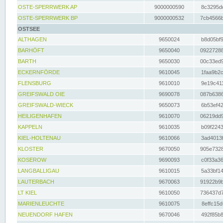
OSTE-SPERRWERK AP
9000000590
8c3295dc
OSTE-SPERRWERK BP
9000000532
7cb4566b
OSTSEE
ALTHAGEN
9650024
b8d05bf9
BARHÖFT
9650040
09227288
BARTH
9650030
00c33ed9
ECKERNFÖRDE
9610045
1faa9b2c
FLENSBURG
9610010
9e19c411
GREIFSWALD OIE
9690078
087b6386
GREIFSWALD-WIECK
9650073
6b53ef42
HEILIGENHAFEN
9610070
06219dd9
KAPPELN
9610035
b09f2243
KIEL-HOLTENAU
9610066
3ad4013f
KLOSTER
9670050
905e7328
KOSEROW
9690093
c0f33a36
LANGBALLIGAU
9610015
5a33bf14
LAUTERBACH
9670063
91922b9b
LT KIEL
9610050
736437d7
MARIENLEUCHTE
9610075
8effc15d
NEUENDORF HAFEN
9670046
492f85b8