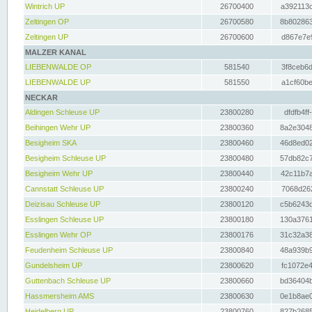
Wintrich UP
26700400
a392113c
Zeltingen OP
26700580
8b802863
Zeltingen UP
26700600
d867e7e9
MALZER KANAL
LIEBENWALDE OP
581540
3f8ceb6d
LIEBENWALDE UP
581550
a1cf60be
NECKAR
Aldingen Schleuse UP
23800280
dfdfb4ff
Beihingen Wehr UP
23800360
8a2e3048
Besigheim SKA
23800460
46d8ed02
Besigheim Schleuse UP
23800480
57db82c7
Besigheim Wehr UP
23800440
42c11b7a
Cannstatt Schleuse UP
23800240
7068d262
Deizisau Schleuse UP
23800120
c5b6243d
Esslingen Schleuse UP
23800180
130a3761
Esslingen Wehr OP
23800176
31c32a38
Feudenheim Schleuse UP
23800840
48a939b9
Gundelsheim UP
23800620
fc1072e4
Guttenbach Schleuse UP
23800660
bd36404b
Hassmersheim AMS
23800630
0e1b8ae0
Heidelberg UP
23800760
827b2685