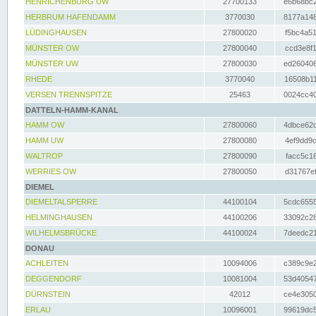
HENRICHENBURG UW
27700133
e6b68bc2
HERBRUM HAFENDAMM
3770030
8177a148
LÜDINGHAUSEN
27800020
f5bc4a51
MÜNSTER OW
27800040
ccd3e8f1
MÜNSTER UW
27800030
ed260406
RHEDE
3770040
16508b11
VERSEN TRENNSPITZE
25463
0024cc40
DATTELN-HAMM-KANAL
HAMM OW
27800060
4dbce62d
HAMM UW
27800080
4ef9dd9c
WALTROP
27800090
facc5c16
WERRIES OW
27800050
d31767ef
DIEMEL
DIEMELTALSPERRE
44100104
5cdc6555
HELMINGHAUSEN
44100206
33092c28
WILHELMSBRÜCKE
44100024
7deedc21
DONAU
ACHLEITEN
10094006
c389c9e2
DEGGENDORF
10081004
53d40547
DÜRNSTEIN
42012
ce4e3050
ERLAU
10096001
99619dc5