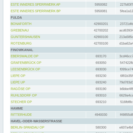
ESTE INNERES SPERRWERK AP
5950082
227b83f7
ESTE INNERES SPERRWERK BP
5950081
5fea1a12
FULDA
BONAFORTH
42900201
23721dfd
GREBENAU
42700202
acd63934
GUNTERSHAUSEN
42900100
213a585d
ROTENBURG
42700100
d1ba62a4
FINOWKANAL
EBERSWALDE OP
693170
3cd46cc7
GRAFENBRÜCK OP
693050
547422fb
LEESENBRÜCK OP
693030
f099ce74
LIEPE OP
693230
6f81b35f
LIEPE UP
693240
79d783d3
RAGÖSE OP
693190
b6bbe4f8
RUHLSDORF OP
693010
6629a4ca
STECHER OP
693210
516fbf8c
HAMME
RITTERHUDE
4940030
f49855d8
HAVEL-ODER-WASSERSTRASSE
BERLIN-SPANDAU OP
580300
e607a4b6