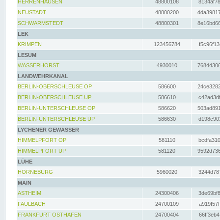
HERRENHAUSEN
48800108
8134af78
NEUSTADT
48800200
dda39817
SCHWARMSTEDT
48800301
8e16bd66
LEK
KRIMPEN
123456784
f5c96f13
LESUM
WASSERHORST
4930010
76844306
LANDWEHRKANAL
BERLIN-OBERSCHLEUSE OP
586600
24ce3282
BERLIN-OBERSCHLEUSE UP
586610
c42ad3df
BERLIN-UNTERSCHLEUSE OP
586620
503ad891
BERLIN-UNTERSCHLEUSE UP
586630
d198c901
LYCHENER GEWÄSSER
HIMMELPFORT OP
581110
bcdfa310
HIMMELPFORT UP
581120
9592d736
LÜHE
HORNEBURG
5960020
3244d787
MAIN
ASTHEIM
24300406
3de69bf8
FAULBACH
24700109
a919f57f
FRANKFURT OSTHAFEN
24700404
66ff3eb4