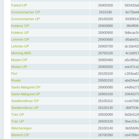
Fankel UP
26900300
583420a8
Grevenmacher OP
2610180
6e72bebf
Grevenmacher UP
26100200
69308142
Koblenz OP
26900880
3f64ff08
Koblenz UP
26900900
9dbcac54
Lehmen OP
26900680
d0abe01a
Lehmen UP
26900700
dc1bb420
Mehring AMS
26700100
4c1b6f17
Müden OP
26900480
a5c880a3
Müden UP
26900500
edc67ca3
Perl
26100100
c263ea53
Ruwer
26500150
abd34ee6
Sankt Aldegund OP
26900080
e4d6a271
Sankt Aldegund UP
26900100
20640279
Stadtbredimus OP
26100110
cceb7060
Stadtbredimus UP
26100130
dfdf753b
Trier OP
26500080
9d2b4126
Trier UP
26500100
3bec53ca
Wincheringen
26100140
bb5560fc
Wintrich OP
26700380
cb4789e4