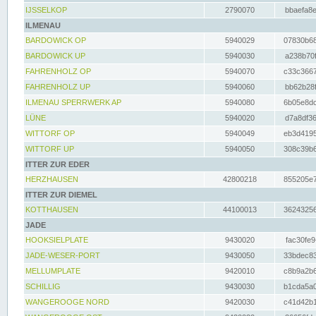
IJSSELKOP
2790070
bbaefa8e
ILMENAU
BARDOWICK OP
5940029
07830b68
BARDOWICK UP
5940030
a238b70f
FAHRENHOLZ OP
5940070
c33c3667
FAHRENHOLZ UP
5940060
bb62b28f
ILMENAU SPERRWERK AP
5940080
6b05e8dc
LÜNE
5940020
d7a8df36
WITTORF OP
5940049
eb3d4195
WITTORF UP
5940050
308c39b6
ITTER ZUR EDER
HERZHAUSEN
42800218
855205e7
ITTER ZUR DIEMEL
KOTTHAUSEN
44100013
36243256
JADE
HOOKSIELPLATE
9430020
fac30fe9
JADE-WESER-PORT
9430050
33bdec83
MELLUMPLATE
9420010
c8b9a2b6
SCHILLIG
9430030
b1cda5a0
WANGEROOGE NORD
9420030
c41d42b1