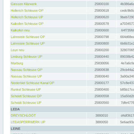
Giessen Klärwerk
25800100
4b386a6a
Hollerich Schleuse OP
25800618
cedc9b0c
Hollerich Schleuse UP
25800620
9beb7290
Kalkofen Schleuse OP
25800578
a7034573
Kalkofen neu
25800600
64f735fd
Lahnstein Schleuse OP
25800798
664d68ea
Lahnstein Schleuse UP
25800800
6b6b31e2
Leun neu
25800200
32807065
Limburg Schleuse UP
25800440
89038b42
Marburg
25830056
4e7a6cfa
Nassau Schleuse OP
25800638
29cb44a2
Nassau Schleuse UP
25800640
3a90a346
Niederbiel Schleuse Kanal OP
25800177
57c8e437
Runkel Schleuse UP
25800400
b85b17cc
Scheidt Schleuse OP
25800558
15a50d2b
Scheidt Schleuse UP
25800560
7dfe4776
LEDA
DREYSCHLOOT
3880010
d4df3617
LEDASPERRWERK UP
3880050
5e6ae93a
LEINE