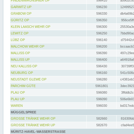
FINDENWIRUNSHIER OP
596410
a5902c55
GARWITZ UP
596230
12499527
GRABOW OP
596330
db4a69b2
GÜRITZ OP
596350
956ce5ff
KLEIN LAASCH WEHR OP
596300
25530a3e
LEWITZ OP
596250
7bbd90ad
LÜBZ OP
596140
d75442cf
MALCHOW WEHR OP
596200
bccaacb3
MALLISS OP
596390
497c29ee
MALLISS UP
596400
a64918a6
NEU KALLISS OP
596430
30739ff3
NEUBURG OP
596160
541c508a
NEUSTADT GLEWE OP
596280
c4381eb3
PARCHIM GÜTE
5961801
3dec3921
PLAU OP
596080
3ffddb2c
PLAU UP
596090
506e6b03
WAREN
596030
bd317edd
MÜGGELSPREE
GROSSE TRÄNKE WEHR OP
582660
81630fdd
GROSSE TRÄNKE WEHR UP
582670
cfad4ee5
MÜRITZ-HAVEL-WASSERSTRASSE