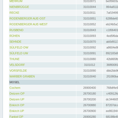
MEHRUM
31010071
be05603a
NIENBRÜGGE
31010044
864a8111
RECKE
31010011
7af19499
RODENBERGER AUE-OST
31010051
6288de60
RODENBERGER AUE-WEST
31010052
eb24b5a3
RUSBEND
31010043
c1f06401
RÜHEN
31010093
4ed5f6da
SEHNDE
31010070
ab0d9117
SÜLFELD OW
31010092
a8604e8f
SÜLFELD UW
31010091
892183d6
THUNE
31010080
42b865fb
VELSDORF
3101012
36f80081
VORSFELDE
31010090
dbb2bb9f
WARBER GRABEN
31010040
2f1080ba
MOSEL
Cochem
26900400
768df4e9
Detzem OP
26700180
c40912fd
Detzem UP
26700200
dc344605
Enkirch OP
26700880
87207dcd
Enkirch UP
26700900
ee861944
Fankel OP
26900280
68198b48