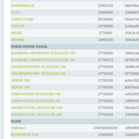
RHEINWEILER
23300130
06b978dd
RUST
23300580
5389b878
SANKT GOAR
25700300
550eb7e9
SPEYER
23700600
2cb8ae5b
WESEL
2770040
f33c3cc9
WORMS
23900200
844a620f
RHEIN-HERNE-KANAL
DUISBURG-MEIDERICH SCHLEUSE OW
27700262
f18e81da
DUISBURG-MEIDERICH SCHLEUSE UW
27700273
48780245
GELSENKIRCHEN SCHLEUSE OW
27700229
5b9f8134
GELSENKIRCHEN SCHLEUSE UW
27700230
427318d0
HERNE OW
27700150
ac6c4362
HERNE UW
27700160
b9975ea1
OBERHAUSEN SCHLEUSE OW
27700240
e251f943
OBERHAUSEN SCHLEUSE UW
27700251
12f63015
WANNE EICKEL SCHLEUSE OW
27700193
05ca0e33
WANNE EICKEL SCHLEUSE UW
27700218
23045f8b
RUHR
Hattingen
2769510000100
c0594fb5
RUHRWEHR OW
27600090
12a3037f