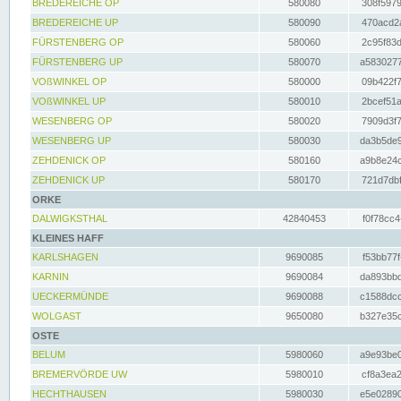
BREDEREICHE OP
580080
308f5979
BREDEREICHE UP
580090
470acd2a
FÜRSTENBERG OP
580060
2c95f83d
FÜRSTENBERG UP
580070
a5830277
VOßWINKEL OP
580000
09b422f7
VOßWINKEL UP
580010
2bcef51a
WESENBERG OP
580020
7909d3f7
WESENBERG UP
580030
da3b5de9
ZEHDENICK OP
580160
a9b8e24c
ZEHDENICK UP
580170
721d7dbf
ORKE
DALWIGKSTHAL
42840453
f0f78cc4
KLEINES HAFF
KARLSHAGEN
9690085
f53bb77f
KARNIN
9690084
da893bbd
UECKERMÜNDE
9690088
c1588dcc
WOLGAST
9650080
b327e35c
OSTE
BELUM
5980060
a9e93be0
BREMERVÖRDE UW
5980010
cf8a3ea2
HECHTHAUSEN
5980030
e5e02890