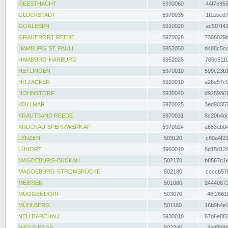
GEESTHACHT
5930060
44f7e955
GLÜCKSTADT
5970035
1f1bbed7
GORLEBEN
5910020
ac507f42
GRAUERORT REEDE
5970026
7398029b
HAMBURG ST. PAULI
5952050
d488c5cc
HAMBURG-HARBURG
5952025
706e5110
HETLINGEN
5970010
599c23b1
HITZACKER
5920010
a26e57c9
HOHNSTORF
5930040
d9289367
KOLLMAR
5970025
3ed90357
KRAUTSAND REEDE
5970031
8c20b4dc
KRÜCKAU-SPERRWERK AP
5970024
a653eb04
LENZEN
503120
c80a4f21
LÜHORT
5960010
8d18d129
MAGDEBURG-BUCKAU
502170
b8567c1e
MAGDEBURG-STROMBRÜCKE
502180
ccccb57f
MEISSEN
501080
24440872
MÜGGENDORF
503070
48f2661f
MÜHLBERG
501160
16b9b4e7
NEU DARCHAU
5930010
67d6e882
NIEGRIPP AP
502240
3adf88fd