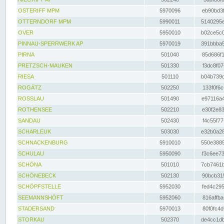
OSTERIFF MPM
5970096
eb90bd3f
OTTERNDORF MPM
5990011
5140295e
OVER
5950010
b02ce5c0
PINNAU-SPERRWERK AP
5970019
391bbba5
PIRNA
501040
85d686f1
PRETZSCH-MAUKEN
501330
f3dc8f07
RIESA
501110
b04b739d
ROGÄTZ
502250
133f0f6c
ROSSLAU
501490
e97116a4
ROTHENSEE
502210
e30f2e83
SANDAU
502430
f4c55f77
SCHARLEUK
503030
e32b0a28
SCHNACKENBURG
5910010
550e3885
SCHULAU
5950090
f3c6ee73
SCHÖNA
501010
7cb7461b
SCHÖNEBECK
502130
90bcb315
SCHÖPFSTELLE
5952030
fed4c295
SEEMANNSHÖFT
5952060
816affba
STADERSAND
5970013
80f0fc4d
STORKAU
502370
de4cc1db