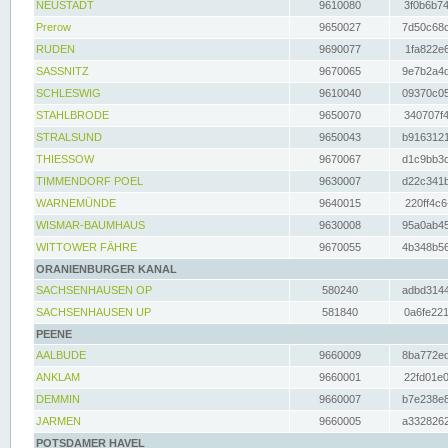
NEUSTADT
9610080
3f0b6b74
Prerow
9650027
7d50c68c
RUDEN
9690077
1fa822e6
SASSNITZ
9670065
9e7b2a4d
SCHLESWIG
9610040
09370c05
STAHLBRODE
9650070
340707f4
STRALSUND
9650043
b9163121
THIESSOW
9670067
d1c9bb3c
TIMMENDORF POEL
9630007
d22c341b
WARNEMÜNDE
9640015
220ff4c6
WISMAR-BAUMHAUS
9630008
95a0ab45
WITTOWER FÄHRE
9670055
4b348b56
ORANIENBURGER KANAL
SACHSENHAUSEN OP
580240
adbd3144
SACHSENHAUSEN UP
581840
0a6fe221
PEENE
AALBUDE
9660009
8ba772ed
ANKLAM
9660001
22fd01e0
DEMMIN
9660007
b7e238e8
JARMEN
9660005
a3328262
POTSDAMER HAVEL