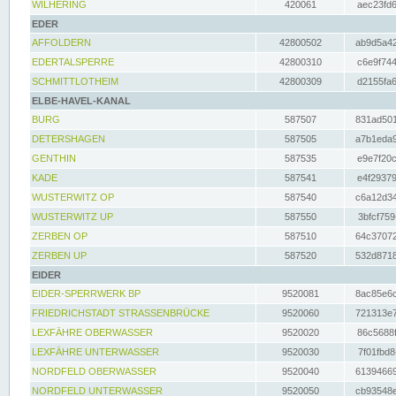
WILHERING
420061
aec23fd6
EDER
AFFOLDERN
42800502
ab9d5a42
EDERTALSPERRE
42800310
c6e9f744
SCHMITTLOTHEIM
42800309
d2155fa6
ELBE-HAVEL-KANAL
BURG
587507
831ad501
DETERSHAGEN
587505
a7b1eda9
GENTHIN
587535
e9e7f20c
KADE
587541
e4f29379
WUSTERWITZ OP
587540
c6a12d34
WUSTERWITZ UP
587550
3bfcf759
ZERBEN OP
587510
64c37072
ZERBEN UP
587520
532d8718
EIDER
EIDER-SPERRWERK BP
9520081
8ac85e6c
FRIEDRICHSTADT STRASSENBRÜCKE
9520060
721313e7
LEXFÄHRE OBERWASSER
9520020
86c5688f
LEXFÄHRE UNTERWASSER
9520030
7f01fbd8
NORDFELD OBERWASSER
9520040
61394669
NORDFELD UNTERWASSER
9520050
cb93548e