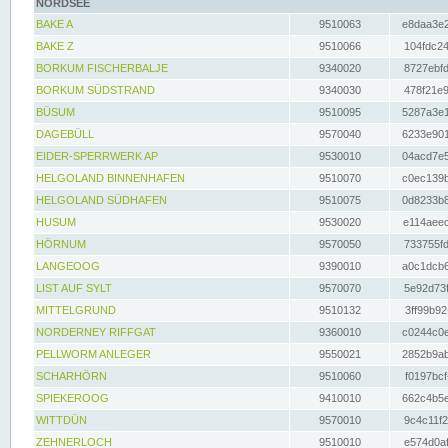
NORDSEE
BAKE A
9510063
e8daa3e2
BAKE Z
9510066
104fdc24
BORKUM FISCHERBALJE
9340020
8727ebfd
BORKUM SÜDSTRAND
9340030
478f21e9
BÜSUM
9510095
5287a3e1
DAGEBÜLL
9570040
6233e901
EIDER-SPERRWERK AP
9530010
04acd7e5
HELGOLAND BINNENHAFEN
9510070
c0ec139b
HELGOLAND SÜDHAFEN
9510075
0d8233b8
HUSUM
9530020
e114aeec
HÖRNUM
9570050
733755fd
LANGEOOG
9390010
a0c1dcb6
LIST AUF SYLT
9570070
5e92d73f
MITTELGRUND
9510132
3ff99b92
NORDERNEY RIFFGAT
9360010
c0244c0e
PELLWORM ANLEGER
9550021
2852b9ab
SCHARHÖRN
9510060
f0197bcf
SPIEKEROOG
9410010
662c4b5e
WITTDÜN
9570010
9c4c11f2
ZEHNERLOCH
9510010
e574d0af