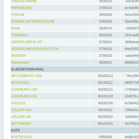
LINGEN-DARME
3500015
200363fc
PAPENBURG
3790010
ec4a598d
POGUM
3950020
5d1e4350
RHEINE UNTERSCHLEUSE
3390020
50a449ba
Rühle
3500070
15456f75
TERBORG
3910020
244cae8b
VERSEN WEHR OP
3730001
86f8dbab
VERSEN WEHRDURCHSTICH
3730010
6de43652
WEENER
3790020
aa6af4e6
Wachendorf
3500031
88698229
ELBESEITENKANAL
ARTLENBURG-ESK
90100122
7fec2f4f
BEVENSEN
90100112
b8997708
LÜNEBURG OW
90100121
c7364d1e
LÜNEBURG UW
90100120
d18033cd
OSLOSS
90100100
6c5b6422
UELZEN OW
90100111
728bd3e3
UELZEN UW
90100110
0d0082cf
WITTINGEN
90100101
9cf795ce
ESTE
BUXTEHUDE
5950080
8a08c920