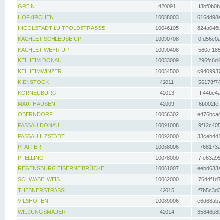
GREIN
420091
f3bf0b0b
HOFKIRCHEN
10088003
616dd98e
INGOLSTADT LUITPOLDSTRASSE
10046105
824a046b
KACHLET SCHLEUSE UP
10090708
0fd56e0a
KACHLET WEHR UP
10090408
560cf185
KELHEIM DONAU
10053009
296fc6d4
KELHEIMWINZER
10054500
c9409937
KIENSTOCK
42011
56178f74
KORNEUBURG
42013
ff44be4a
MAUTHAUSEN
42009
6b002fef
OBERNDORF
10056302
e476bcad
PASSAU DONAU
10091008
9f12c405
PASSAU ILZSTADT
10092000
33ceb441
PFATTER
10068006
f768173a
PFELLING
10078000
7fe63a95
REGENSBURG EISERNE BRÜCKE
10061007
eebd633a
SCHWABELWEIS
10062000
7644f1d7
THEBNERSTRASSL
42015
f7b5c3d3
VILSHOFEN
10089006
e6d68ab7
WILDUNGSMAUER
42014
35846b8b