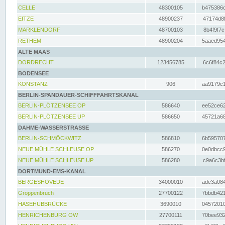
CELLE
48300105
b475386c
EITZE
48900237
47174d8f
MARKLENDORF
48700103
8b4f9f7c
RETHEM
48900204
5aaed954
ALTE MAAS
DORDRECHT
123456785
6c6f84c2
BODENSEE
KONSTANZ
906
aa9179c1
BERLIN-SPANDAUER-SCHIFFFAHRTSKANAL
BERLIN-PLÖTZENSEE OP
586640
ee52ce62
BERLIN-PLÖTZENSEE UP
586650
45721a68
DAHME-WASSERSTRASSE
BERLIN-SCHMÖCKWITZ
586810
6b595707
NEUE MÜHLE SCHLEUSE OP
586270
0e0dbcc9
NEUE MÜHLE SCHLEUSE UP
586280
c9a6c3bf
DORTMUND-EMS-KANAL
BERGESHÖVEDE
34000010
ade3a084
Groppenbruch
27700122
7bbdb421
HASEHUBBRÜCKE
3690010
04572010
HENRICHENBURG OW
27700111
70bee932