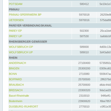
POTSDAM
580412
5e10e1e7
PINNAU
PINNAU-SPERRWERK BP
5970018
26259e8f
UETERSEN
5970016
575da86f
PAREYER VERBINDUNGSKANAL
PAREY EP
502300
25ca1bef
PAREY UP
587530
bafddcbf
RHEINSBERGER GEWÄSSER
WOLFSBRUCH OP
589000
4d00c13e
WOLFSBRUCH UP
589010
3d43a8d7
RHEIN
ANDERNACH
27100400
5735892a
BINGEN
25300200
0309cd61
BONN
2710080
593647aa
BOPPARD
25700500
2ff6379d
BRAUBACH
25700600
d6dc44d1
BREISACH
23300320
9da1ad2b
Basel-Rheinhalle
2310010
94f6eff1
Bodenheim
23900620
f6be7857
DUISBURG-RUHRORT
2770010
c0f51e35