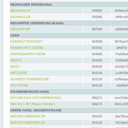
NEUHAUSER SPEISEKANAL
NEUHAUS OP
585850
963bdc26
NEUHAUS UP
585860
bf48cefd
NIEGRIPPER VERBINDUNGSKANAL
NIEGRIPP BP
587500
e506460f
ODER
EISENHÜTTENSTADT
603000
8675aa70
FRANKFURT1 (ODER)
603031
bffdf7f2
HOHENSAATEN-FINOW
603080
f7a639a4
KIENITZ
603050
6298a8f9
KIETZ
603040
16258271
RATZDORF
603140
ca3f535b
SCHWEDT-ODERBRÜCKE
603130
e28babaa
STÜTZKOW
603100
30bff0df
ORANIENBURGER HAVEL
OHV KM 3.014 (HOCHSPANNUNG)
580271
eea7e3dc
OHv km 1.467 (Blaues Wunder)
580272
8b51c505
OBERE HAVEL-WASSERSTRASSE
BISCHOFSWERDER OP
581520
16a780aa
BISCHOFSWERDER UP
581530
74134dc6