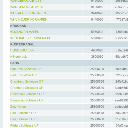
WANGEROOGE OST
9420020
26656fda
WANGEROOGE WEST
9420040
70039212
WHV ALTER VORHAFEN
9440020
f85bd17b
WHV NEUER VORHAFEN
9440030
f77317d9
KRÜCKAU
ELMSHORN HAFEN
5970022
136febf6
KRÜCKAU-SPERRWERK BP
5970023
53c277c3
KÜSTENKANAL
HUNDSMÜHLEN
4960020
cf6ac249
Hilkenbrook
3800010
58ccd6f0
LAHN
Bad Ems Schleuse UP
25800700
c005afb9
Bad Ems Wehr OP
25800690
f2295e77
Cramberg Schleuse OP
25800538
24fe419b
Cramberg Schleuse UP
25800540
3abb36d1
Dausenau Schleuse OP
25800678
9ceb358c
Dausenau Schleuse UP
25800680
eae91991
Diez Hafen
25800500
eadedeb6
Diez Schleuse OP
25800478
ea62ec5f
Diez Schleuse UP
25800480
31750a0f
Fürfurt Schleuse UP
25800300
34af0fca