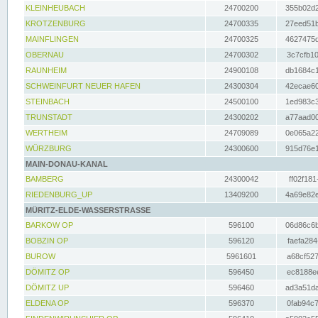
KLEINHEUBACH
24700200
355b02d2
KROTZENBURG
24700335
27eed51b
MAINFLINGEN
24700325
4627475d
OBERNAU
24700302
3c7cfb10
RAUNHEIM
24900108
db1684c1
SCHWEINFURT NEUER HAFEN
24300304
42ecae60
STEINBACH
24500100
1ed983c3
TRUNSTADT
24300202
a77aad00
WERTHEIM
24709089
0e065a22
WÜRZBURG
24300600
915d76e1
MAIN-DONAU-KANAL
BAMBERG
24300042
ff02f181
RIEDENBURG_UP
13409200
4a69e82e
MÜRITZ-ELDE-WASSERSTRASSE
BARKOW OP
596100
06d86c6b
BOBZIN OP
596120
faefa284
BUROW
5961601
a68cf527
DÖMITZ OP
596450
ec8188ee
DÖMITZ UP
596460
ad3a51da
ELDENA OP
596370
0fab94c7