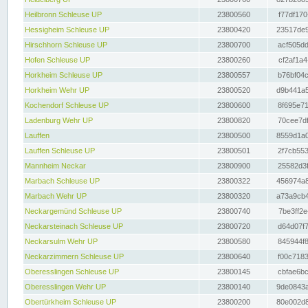
Heilbronn Schleuse UP
23800560
f77df170
Hessigheim Schleuse UP
23800420
23517de9
Hirschhorn Schleuse UP
23800700
acf505dd
Hofen Schleuse UP
23800260
cf2af1a4
Horkheim Schleuse UP
23800557
b76bf04c
Horkheim Wehr UP
23800520
d9b441a5
Kochendorf Schleuse UP
23800600
8f695e71
Ladenburg Wehr UP
23800820
70cee7df
Lauffen
23800500
8559d1a0
Lauffen Schleuse UP
23800501
2f7cb553
Mannheim Neckar
23800900
25582d3f
Marbach Schleuse UP
23800322
456974a8
Marbach Wehr UP
23800320
a73a9cb4
Neckargemünd Schleuse UP
23800740
7be3ff2e
Neckarsteinach Schleuse UP
23800720
d64d07f7
Neckarsulm Wehr UP
23800580
845944f8
Neckarzimmern Schleuse UP
23800640
f00c7183
Oberesslingen Schleuse UP
23800145
cbfae6bc
Oberesslingen Wehr UP
23800140
9de0843a
Obertürkheim Schleuse UP
23800200
80e002d8