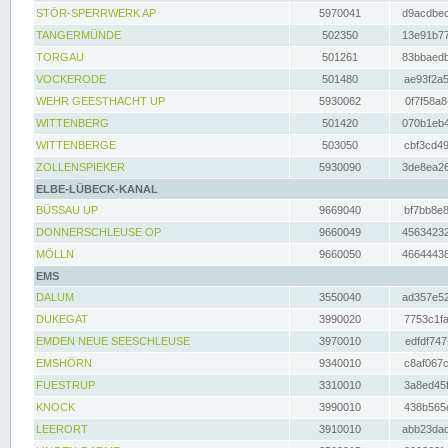
STÖR-SPERRWERK AP
5970041
d9acdbec
TANGERMÜNDE
502350
13e91b77
TORGAU
501261
83bbaedb
VOCKERODE
501480
ae93f2a5
WEHR GEESTHACHT UP
5930062
0f7f58a8
WITTENBERG
501420
070b1eb4
WITTENBERGE
503050
cbf3cd49
ZOLLENSPIEKER
5930090
3de8ea26
ELBE-LÜBECK-KANAL
BÜSSAU UP
9669040
bf7bb8e8
DONNERSCHLEUSE OP
9660049
45634232
MÖLLN
9660050
46644438
EMS
DALUM
3550040
ad357e52
DUKEGAT
3990020
7753c1fa
EMDEN NEUE SEESCHLEUSE
3970010
edfdf747
EMSHÖRN
9340010
c8af067c
FUESTRUP
3310010
3a8ed45f
KNOCK
3990010
438b565e
LEERORT
3910010
abb23dad