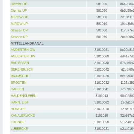
Diemitz OP
581020
d6426c42
Diemitz UP
581030
6b3b55e2
MIROW OP
581000
ab13c115
MIROW UP
581010
19cc3b9a
Strasen OP
581060
117877ec
Strasen UP
581070
2cc40997
MITTELLANDKANAL
ANDERTEN OW
31010061
bc20d819
ANDERTEN UW
31010060
dd41a7d6
BAD ESSEN
31010030
6760b547
BERENBUSCH
31010042
d2c8f60e
BRAMSCHE
31010020
bec8a6a5
BROXTEN
31010032
1125a391
HAHLEN
31010041
ac970eb0
HALDENSLEBEN
3101013
90d92801
HANN. LIST
31010062
27dfd137
HÖRSTEL
31010010
6c7c180f
KANALBRÜCKE
3101018
32b997c2
LOHNDE
31010050
516c4814
LÜBBECKE
31010031
c2aa9164