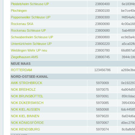
Pleidelsheim Schleuse UP
23800400
6e183f4b
Plochingen
23800100
be7ce40e
Poppenweiler Schleuse UP
23800300
f4854a4c
Rockenau SKA
23800690
4c00a166
Rockenau Schleuse UP
23800680
5ab4f00f
Schwabenheim Schleuse UP
23800800
ec9d3a4d
Untertürkheim Schleuse UP
23800220
a5ca02fb
Wieblingen Wehr UP neu
23800780
66d887a6
Ziegelhausen AMS
23800745
3944c1fd
NEUE MAAS
ROTTERDAM
123456786
a269e3be
NORD-OSTSEE-KANAL
AWK STROHBRÜCK
5970069
0e192297
NOK BREIHOLZ
5970075
4a904d59
NOK BRUNSBÜTTEL
5970091
85fc0dac
NOK DÜKERSWISCH
5970085
3954300d
NOK KIEL AUSSEN
5650068
6dc44585
NOK KIEL BINNEN
5979020
8af24d6a
NOK KÖNIGSFÖRDE
5970067
d0ec2790
NOK RENDSBURG
5970074
8c8afb56