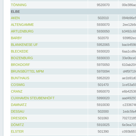
TÖNNING
9520070
00e386ac
ELBE
AKEN
502010
094b96e5
ALTENGAMME
5930070
2ee12b9a
ARTLENBURG
5930050
b3492c68
BARBY
502070
939f82ec
BLANKENESE UF
5952065
bacb459b
BLECKEDE
5930020
6aa1cd8e
BOIZENBURG
5930033
33e0bce0
BROKDORF
5970050
610ab204
BRUNSBÜTTEL MPM
5970094
d4f5f719
BUNTHAUS
5952020
ae1b91d0
COSWIG
501470
1ce53a59
CRANZ
5950070
e6b42536
CUXHAVEN STEUBENHÖFT
5990020
aad49293
DAMNATZ
5910030
c233674f
DESSAU
502000
1edc5fa4
DRESDEN
501060
70272185
DÖMITZ
5910025
6e3ea719
ELSTER
501390
c093b557