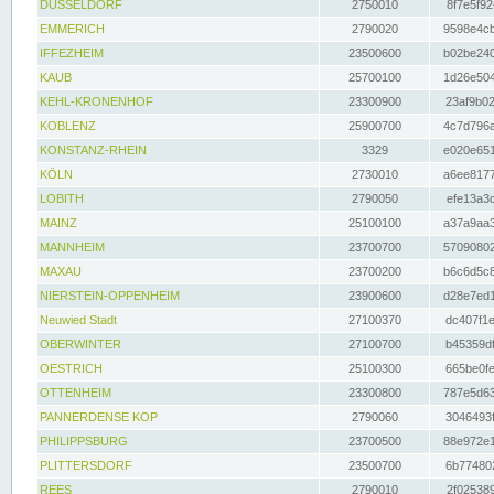
DÜSSELDORF
2750010
8f7e5f92
EMMERICH
2790020
9598e4cb
IFFEZHEIM
23500600
b02be240
KAUB
25700100
1d26e504
KEHL-KRONENHOF
23300900
23af9b02
KOBLENZ
25900700
4c7d796a
KONSTANZ-RHEIN
3329
e020e651
KÖLN
2730010
a6ee8177
LOBITH
2790050
efe13a3d
MAINZ
25100100
a37a9aa3
MANNHEIM
23700700
57090802
MAXAU
23700200
b6c6d5c8
NIERSTEIN-OPPENHEIM
23900600
d28e7ed1
Neuwied Stadt
27100370
dc407f1e
OBERWINTER
27100700
b45359df
OESTRICH
25100300
665be0fe
OTTENHEIM
23300800
787e5d63
PANNERDENSE KOP
2790060
3046493f
PHILIPPSBURG
23700500
88e972e1
PLITTERSDORF
23500700
6b774802
REES
2790010
2f025389