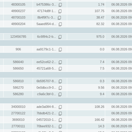
48300105
b475386c-3...
1.74
06.08.2026 09
48900237
47174d8f-1...
107.75
06.08.2026 09
48700103
8b4f9f7c-3...
38.47
06.08.2026 09
48900204
5aaed954-d...
82.32
06.08.2026 09
123456785
6c6f84c2-b...
975.0
06.08.2026 09
906
aa9179c1-1...
0.0
06.08.2026 09
586640
ee52ce62-2...
7.4
06.08.2026 09
586650
45721a68-5...
7.5
06.08.2026 09
586810
6b595707-8...
0.3
06.08.2026 09
586270
0e0dbcc9-0...
9.56
06.08.2026 09
586280
c9a6c3bf-0...
9.4
06.08.2026 09
34000010
ade3a084-8...
108.26
06.08.2026 09
27700122
7bbdb421-2...
06.08.2026 09
3690010
04572010-1...
166.42
06.08.2026 09
27700111
70bee932-1...
14.3
06.08.2026 09