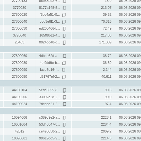
27700133
e6b68bc2-6...
15.9
06.08.2026 09
3770030
8177a148-5...
213.07
06.08.2026 09
27800020
f5bc4a51-0...
39.32
06.08.2026 09
27800040
ccd3e8f1-3...
70.315
06.08.2026 09
27800030
ed260406-b...
72.49
06.08.2026 09
3770040
16508b11-4...
217.86
06.08.2026 09
25463
0024cc40-d...
171.309
06.08.2026 09
27800060
4dbce62d-a...
38.72
06.08.2026 09
27800080
4ef9dd9c-b...
36.59
06.08.2026 09
27800090
facc5c16-f...
2.144
06.08.2026 09
27800050
d31767ef-2...
40.611
06.08.2026 09
44100104
5cdc6555-8...
90.6
06.08.2026 09
44100206
33092c28-2...
90.0
06.08.2026 09
44100024
7deedc21-2...
97.4
06.08.2026 09
10094006
c389c9e2-a...
2223.1
06.08.2026 09
10081004
53d40547-8...
2284.4
06.08.2026 09
42012
ce4e3050-2...
2009.2
06.08.2026 08
10096001
99619dc5-9...
2214.5
06.08.2026 09