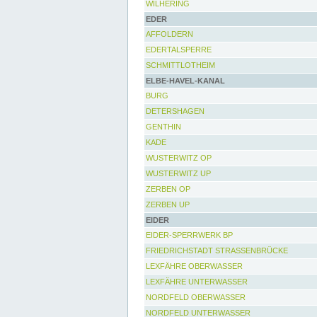
WILHERING
EDER
AFFOLDERN
EDERTALSPERRE
SCHMITTLOTHEIM
ELBE-HAVEL-KANAL
BURG
DETERSHAGEN
GENTHIN
KADE
WUSTERWITZ OP
WUSTERWITZ UP
ZERBEN OP
ZERBEN UP
EIDER
EIDER-SPERRWERK BP
FRIEDRICHSTADT STRASSENBRÜCKE
LEXFÄHRE OBERWASSER
LEXFÄHRE UNTERWASSER
NORDFELD OBERWASSER
NORDFELD UNTERWASSER