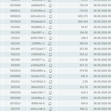
5970096
eb90bd3f-5...
703.44
06.08.2026 09
5990011
5140295e-b...
714.02
06.08.2026 09
5950010
b02ce5c0-6...
605.273
06.08.2026 09
5970019
391bbba5-8...
658.444
06.08.2026 09
501040
85d686f1-5...
34.67
06.08.2026 09
501330
f3dc8f07-c...
184.45
06.08.2026 09
501110
b04b739d-7...
108.4
06.08.2026 09
502250
133f0f6c-2...
350.64
06.08.2026 09
501490
e97116a4-7...
257.84
06.08.2026 09
502210
e30f2e83-b...
333.12
06.08.2026 09
502430
f4c55f77-a...
416.06
06.08.2026 09
503030
e32b0a28-8...
447.22
06.08.2026 09
5910010
550e3885-a...
474.56
06.08.2026 09
5950090
f3c6ee73-5...
641.0
06.08.2026 09
501010
7cb7461b-3...
2.05
06.08.2026 09
502130
90bcb315-f...
311.76
06.08.2026 09
5952030
fed4c295-7...
615.3
06.08.2026 09
5952060
816affba-0...
628.9
06.08.2026 09
5970013
80f0fc4d-9...
654.9
06.08.2026 09
502370
de4cc1db-5...
396.11
06.08.2026 09