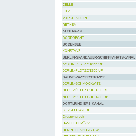
CELLE
EITZE
MARKLENDORF
RETHEM
ALTE MAAS
DORDRECHT
BODENSEE
KONSTANZ
BERLIN-SPANDAUER-SCHIFFFAHRTSKANAL
BERLIN-PLÖTZENSEE OP
BERLIN-PLÖTZENSEE UP
DAHME-WASSERSTRASSE
BERLIN-SCHMÖCKWITZ
NEUE MÜHLE SCHLEUSE OP
NEUE MÜHLE SCHLEUSE UP
DORTMUND-EMS-KANAL
BERGESHÖVEDE
Groppenbruch
HASEHUBBRÜCKE
HENRICHENBURG OW