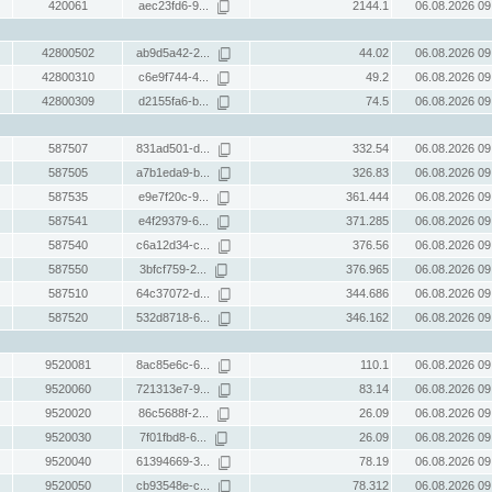
420061
aec23fd6-9...
2144.1
06.08.2026 09
42800502
ab9d5a42-2...
44.02
06.08.2026 09
42800310
c6e9f744-4...
49.2
06.08.2026 09
42800309
d2155fa6-b...
74.5
06.08.2026 09
587507
831ad501-d...
332.54
06.08.2026 09
587505
a7b1eda9-b...
326.83
06.08.2026 09
587535
e9e7f20c-9...
361.444
06.08.2026 09
587541
e4f29379-6...
371.285
06.08.2026 09
587540
c6a12d34-c...
376.56
06.08.2026 09
587550
3bfcf759-2...
376.965
06.08.2026 09
587510
64c37072-d...
344.686
06.08.2026 09
587520
532d8718-6...
346.162
06.08.2026 09
9520081
8ac85e6c-6...
110.1
06.08.2026 09
9520060
721313e7-9...
83.14
06.08.2026 09
9520020
86c5688f-2...
26.09
06.08.2026 09
9520030
7f01fbd8-6...
26.09
06.08.2026 09
9520040
61394669-3...
78.19
06.08.2026 09
9520050
cb93548e-c...
78.312
06.08.2026 09