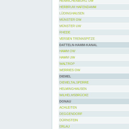
HENRICHENBURG UW
HERBRUM HAFENDAMM
LÜDINGHAUSEN
MÜNSTER OW
MÜNSTER UW
RHEDE
VERSEN TRENNSPITZE
DATTELN-HAMM-KANAL
HAMM OW
HAMM UW
WALTROP
WERRIES OW
DIEMEL
DIEMELTALSPERRE
HELMINGHAUSEN
WILHELMSBRÜCKE
DONAU
ACHLEITEN
DEGGENDORF
DÜRNSTEIN
ERLAU