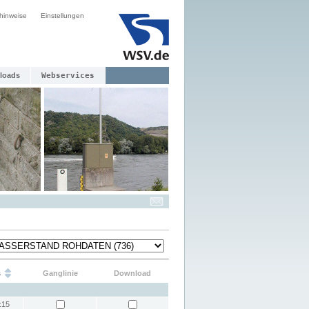
hinweise
Einstellungen
loads
Webservices
s
Ganglinie
Download
:15