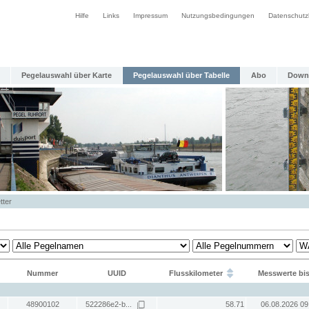
Hilfe
Links
Impressum
Nutzungsbedingungen
Datenschutz
Pegelauswahl über Karte
Pegelauswahl über Tabelle
Abo
Down
tter
Nummer
UUID
Flusskilometer
Messwerte bi
48900102
522286e2-b...
58.71
06.08.2026 09