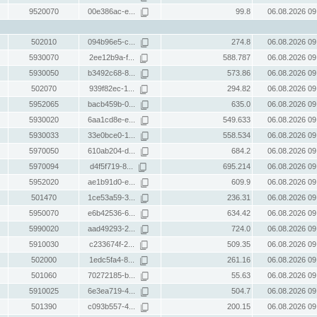
9520070
00e386ac-e...
99.8
06.08.2026 09
502010
094b96e5-c...
274.8
06.08.2026 09
5930070
2ee12b9a-f...
588.787
06.08.2026 09
5930050
b3492c68-8...
573.86
06.08.2026 09
502070
939f82ec-1...
294.82
06.08.2026 09
5952065
bacb459b-0...
635.0
06.08.2026 09
5930020
6aa1cd8e-e...
549.633
06.08.2026 09
5930033
33e0bce0-1...
558.534
06.08.2026 09
5970050
610ab204-d...
684.2
06.08.2026 09
5970094
d4f5f719-8...
695.214
06.08.2026 09
5952020
ae1b91d0-e...
609.9
06.08.2026 09
501470
1ce53a59-3...
236.31
06.08.2026 09
5950070
e6b42536-6...
634.42
06.08.2026 09
5990020
aad49293-2...
724.0
06.08.2026 09
5910030
c233674f-2...
509.35
06.08.2026 09
502000
1edc5fa4-8...
261.16
06.08.2026 09
501060
70272185-b...
55.63
06.08.2026 09
5910025
6e3ea719-4...
504.7
06.08.2026 09
501390
c093b557-4...
200.15
06.08.2026 09