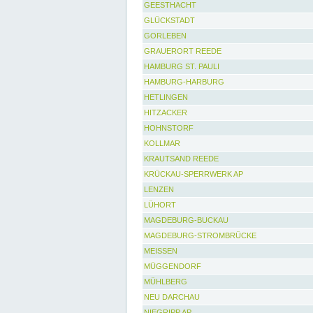
GEESTHACHT
GLÜCKSTADT
GORLEBEN
GRAUERORT REEDE
HAMBURG ST. PAULI
HAMBURG-HARBURG
HETLINGEN
HITZACKER
HOHNSTORF
KOLLMAR
KRAUTSAND REEDE
KRÜCKAU-SPERRWERK AP
LENZEN
LÜHORT
MAGDEBURG-BUCKAU
MAGDEBURG-STROMBRÜCKE
MEISSEN
MÜGGENDORF
MÜHLBERG
NEU DARCHAU
NIEGRIPP AP