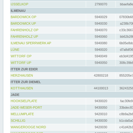
IJSSELKOP
2790070
bbaefa8e
ILMENAU
BARDOWICK OP
5940029
07830b68
BARDOWICK UP
5940030
a238b70f
FAHRENHOLZ OP
5940070
c33c3667
FAHRENHOLZ UP
5940060
bb62b28f
ILMENAU SPERRWERK AP
5940080
6b05e8dc
LÜNE
5940020
d7a8df36
WITTORF OP
5940049
eb3d4195
WITTORF UP
5940050
308c39b6
ITTER ZUR EDER
HERZHAUSEN
42800218
855205e7
ITTER ZUR DIEMEL
KOTTHAUSEN
44100013
36243256
JADE
HOOKSIELPLATE
9430020
fac30fe9
JADE-WESER-PORT
9430050
33bdec83
MELLUMPLATE
9420010
c8b9a2b6
SCHILLIG
9430030
b1cda5a0
WANGEROOGE NORD
9420030
c41d42b1