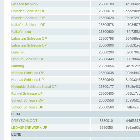
Giessen Klärwerk
25800100
4b386a6a
Hollerich Schleuse OP
25800618
cedc9b0c
Hollerich Schleuse UP
25800620
9beb7290
Kalkofen Schleuse OP
25800578
a7034573
Kalkofen neu
25800600
64f735fd
Lahnstein Schleuse OP
25800798
664d68ea
Lahnstein Schleuse UP
25800800
6b6b31e2
Leun neu
25800200
32807065
Limburg Schleuse UP
25800440
89038b42
Marburg
25830056
4e7a6cfa
Nassau Schleuse OP
25800638
29cb44a2
Nassau Schleuse UP
25800640
3a90a346
Niederbiel Schleuse Kanal OP
25800177
57c8e437
Runkel Schleuse UP
25800400
b85b17cc
Scheidt Schleuse OP
25800558
15a50d2b
Scheidt Schleuse UP
25800560
7dfe4776
LEDA
DREYSCHLOOT
3880010
d4df3617
LEDASPERRWERK UP
3880050
5e6ae93a
LEINE