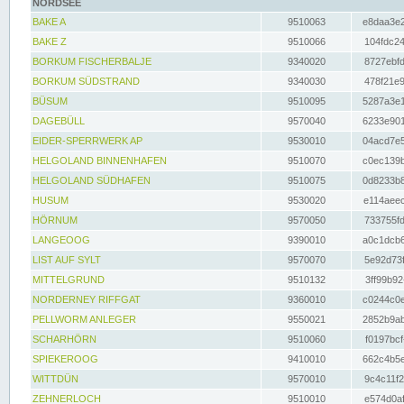
NORDSEE
BAKE A
9510063
e8daa3e2
BAKE Z
9510066
104fdc24
BORKUM FISCHERBALJE
9340020
8727ebfd
BORKUM SÜDSTRAND
9340030
478f21e9
BÜSUM
9510095
5287a3e1
DAGEBÜLL
9570040
6233e901
EIDER-SPERRWERK AP
9530010
04acd7e5
HELGOLAND BINNENHAFEN
9510070
c0ec139b
HELGOLAND SÜDHAFEN
9510075
0d8233b8
HUSUM
9530020
e114aeec
HÖRNUM
9570050
733755fd
LANGEOOG
9390010
a0c1dcb6
LIST AUF SYLT
9570070
5e92d73f
MITTELGRUND
9510132
3ff99b92
NORDERNEY RIFFGAT
9360010
c0244c0e
PELLWORM ANLEGER
9550021
2852b9ab
SCHARHÖRN
9510060
f0197bcf
SPIEKEROOG
9410010
662c4b5e
WITTDÜN
9570010
9c4c11f2
ZEHNERLOCH
9510010
e574d0af