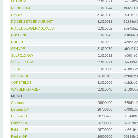
MEHRUM
31010071
be05603a
NIENBRÜGGE
31010044
864a8111
RECKE
31010011
7af19499
RODENBERGER AUE-OST
31010051
6288de60
RODENBERGER AUE-WEST
31010052
eb24b5a3
RUSBEND
31010043
c1f06401
RÜHEN
31010093
4ed5f6da
SEHNDE
31010070
ab0d9117
SÜLFELD OW
31010092
a8604e8f
SÜLFELD UW
31010091
892183d6
THUNE
31010080
42b865fb
VELSDORF
3101012
36f80081
VORSFELDE
31010090
dbb2bb9f
WARBER GRABEN
31010040
2f1080ba
MOSEL
Cochem
26900400
768df4e9
Detzem OP
26700180
c40912fd
Detzem UP
26700200
dc344605
Enkirch OP
26700880
87207dcd
Enkirch UP
26700900
ee861944
Fankel OP
26900280
68198b48