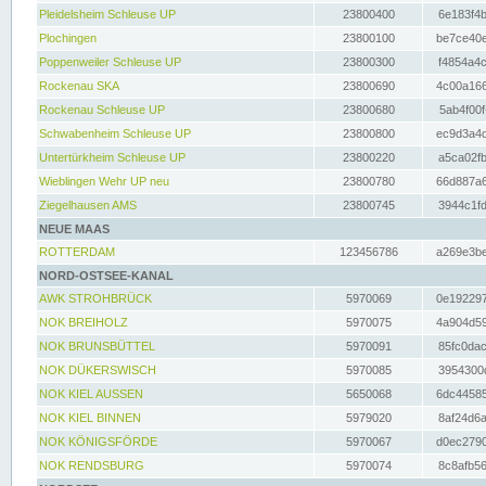
Pleidelsheim Schleuse UP
23800400
6e183f4b
Plochingen
23800100
be7ce40e
Poppenweiler Schleuse UP
23800300
f4854a4c
Rockenau SKA
23800690
4c00a166
Rockenau Schleuse UP
23800680
5ab4f00f
Schwabenheim Schleuse UP
23800800
ec9d3a4d
Untertürkheim Schleuse UP
23800220
a5ca02fb
Wieblingen Wehr UP neu
23800780
66d887a6
Ziegelhausen AMS
23800745
3944c1fd
NEUE MAAS
ROTTERDAM
123456786
a269e3be
NORD-OSTSEE-KANAL
AWK STROHBRÜCK
5970069
0e192297
NOK BREIHOLZ
5970075
4a904d59
NOK BRUNSBÜTTEL
5970091
85fc0dac
NOK DÜKERSWISCH
5970085
3954300d
NOK KIEL AUSSEN
5650068
6dc44585
NOK KIEL BINNEN
5979020
8af24d6a
NOK KÖNIGSFÖRDE
5970067
d0ec2790
NOK RENDSBURG
5970074
8c8afb56