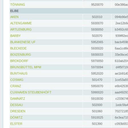
TÖNNING
9520070
00e386ac
ELBE
AKEN
502010
094b96e5
ALTENGAMME
5930070
2ee12b9a
ARTLENBURG
5930050
b3492c68
BARBY
502070
939f82ec
BLANKENESE UF
5952065
bacb459b
BLECKEDE
5930020
6aa1cd8e
BOIZENBURG
5930033
33e0bce0
BROKDORF
5970050
610ab204
BRUNSBÜTTEL MPM
5970094
d4f5f719
BUNTHAUS
5952020
ae1b91d0
COSWIG
501470
1ce53a59
CRANZ
5950070
e6b42536
CUXHAVEN STEUBENHÖFT
5990020
aad49293
DAMNATZ
5910030
c233674f
DESSAU
502000
1edc5fa4
DRESDEN
501060
70272185
DÖMITZ
5910025
6e3ea719
ELSTER
501390
c093b557