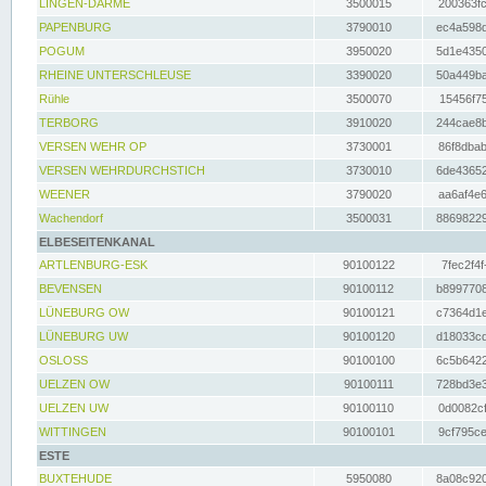
LINGEN-DARME
3500015
200363fc
PAPENBURG
3790010
ec4a598d
POGUM
3950020
5d1e4350
RHEINE UNTERSCHLEUSE
3390020
50a449ba
Rühle
3500070
15456f75
TERBORG
3910020
244cae8b
VERSEN WEHR OP
3730001
86f8dbab
VERSEN WEHRDURCHSTICH
3730010
6de43652
WEENER
3790020
aa6af4e6
Wachendorf
3500031
88698229
ELBESEITENKANAL
ARTLENBURG-ESK
90100122
7fec2f4f
BEVENSEN
90100112
b8997708
LÜNEBURG OW
90100121
c7364d1e
LÜNEBURG UW
90100120
d18033cd
OSLOSS
90100100
6c5b6422
UELZEN OW
90100111
728bd3e3
UELZEN UW
90100110
0d0082cf
WITTINGEN
90100101
9cf795ce
ESTE
BUXTEHUDE
5950080
8a08c920