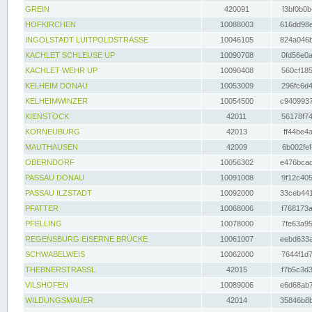
GREIN
420091
f3bf0b0b
HOFKIRCHEN
10088003
616dd98e
INGOLSTADT LUITPOLDSTRASSE
10046105
824a046b
KACHLET SCHLEUSE UP
10090708
0fd56e0a
KACHLET WEHR UP
10090408
560cf185
KELHEIM DONAU
10053009
296fc6d4
KELHEIMWINZER
10054500
c9409937
KIENSTOCK
42011
56178f74
KORNEUBURG
42013
ff44be4a
MAUTHAUSEN
42009
6b002fef
OBERNDORF
10056302
e476bcad
PASSAU DONAU
10091008
9f12c405
PASSAU ILZSTADT
10092000
33ceb441
PFATTER
10068006
f768173a
PFELLING
10078000
7fe63a95
REGENSBURG EISERNE BRÜCKE
10061007
eebd633a
SCHWABELWEIS
10062000
7644f1d7
THEBNERSTRASSL
42015
f7b5c3d3
VILSHOFEN
10089006
e6d68ab7
WILDUNGSMAUER
42014
35846b8b