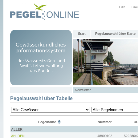
Hilfe
Link
Start
Pegelauswahl über Karte
Newsletter
Pegelauswahl über Tabelle
Pegelname
Nummer
UU
ALLER
AHLDEN
48900102
522286e2