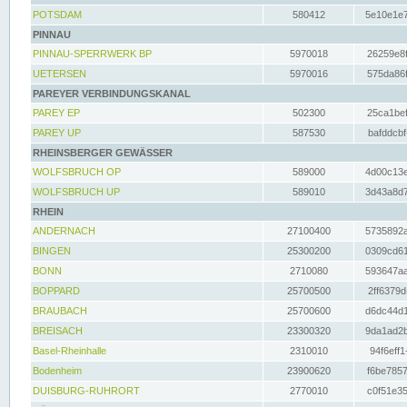
POTSDAM
580412
5e10e1e7
PINNAU
PINNAU-SPERRWERK BP
5970018
26259e8f
UETERSEN
5970016
575da86f
PAREYER VERBINDUNGSKANAL
PAREY EP
502300
25ca1bef
PAREY UP
587530
bafddcbf
RHEINSBERGER GEWÄSSER
WOLFSBRUCH OP
589000
4d00c13e
WOLFSBRUCH UP
589010
3d43a8d7
RHEIN
ANDERNACH
27100400
5735892a
BINGEN
25300200
0309cd61
BONN
2710080
593647aa
BOPPARD
25700500
2ff6379d
BRAUBACH
25700600
d6dc44d1
BREISACH
23300320
9da1ad2b
Basel-Rheinhalle
2310010
94f6eff1
Bodenheim
23900620
f6be7857
DUISBURG-RUHRORT
2770010
c0f51e35