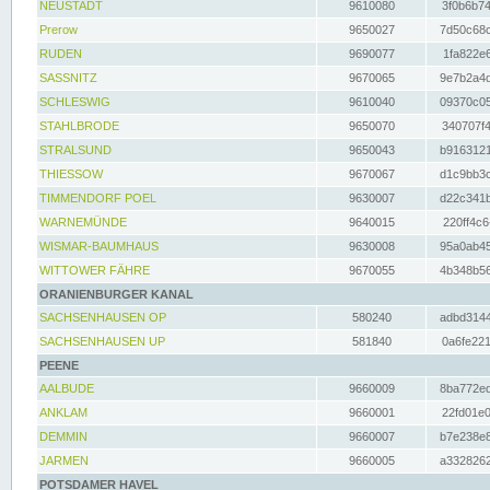
NEUSTADT
9610080
3f0b6b74
Prerow
9650027
7d50c68c
RUDEN
9690077
1fa822e6
SASSNITZ
9670065
9e7b2a4d
SCHLESWIG
9610040
09370c05
STAHLBRODE
9650070
340707f4
STRALSUND
9650043
b9163121
THIESSOW
9670067
d1c9bb3c
TIMMENDORF POEL
9630007
d22c341b
WARNEMÜNDE
9640015
220ff4c6
WISMAR-BAUMHAUS
9630008
95a0ab45
WITTOWER FÄHRE
9670055
4b348b56
ORANIENBURGER KANAL
SACHSENHAUSEN OP
580240
adbd3144
SACHSENHAUSEN UP
581840
0a6fe221
PEENE
AALBUDE
9660009
8ba772ed
ANKLAM
9660001
22fd01e0
DEMMIN
9660007
b7e238e8
JARMEN
9660005
a3328262
POTSDAMER HAVEL