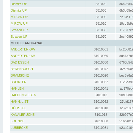
Diemitz OP
581020
d6426c42
Diemitz UP
581030
6b3b55e2
MIROW OP
581000
ab13c115
MIROW UP
581010
19cc3b9a
Strasen OP
581060
117877ec
Strasen UP
581070
2cc40997
MITTELLANDKANAL
ANDERTEN OW
31010061
bc20d819
ANDERTEN UW
31010060
dd41a7d6
BAD ESSEN
31010030
6760b547
BERENBUSCH
31010042
d2c8f60e
BRAMSCHE
31010020
bec8a6a5
BROXTEN
31010032
1125a391
HAHLEN
31010041
ac970eb0
HALDENSLEBEN
3101013
90d92801
HANN. LIST
31010062
27dfd137
HÖRSTEL
31010010
6c7c180f
KANALBRÜCKE
3101018
32b997c2
LOHNDE
31010050
516c4814
LÜBBECKE
31010031
c2aa9164