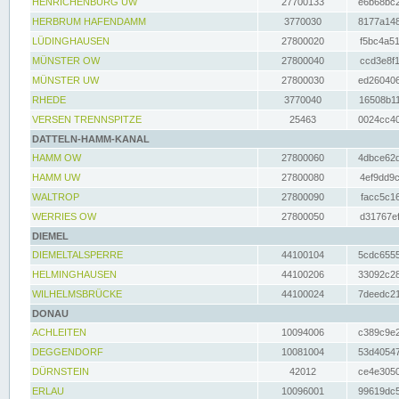
HENRICHENBURG UW
27700133
e6b68bc2
HERBRUM HAFENDAMM
3770030
8177a148
LÜDINGHAUSEN
27800020
f5bc4a51
MÜNSTER OW
27800040
ccd3e8f1
MÜNSTER UW
27800030
ed260406
RHEDE
3770040
16508b11
VERSEN TRENNSPITZE
25463
0024cc40
DATTELN-HAMM-KANAL
HAMM OW
27800060
4dbce62d
HAMM UW
27800080
4ef9dd9c
WALTROP
27800090
facc5c16
WERRIES OW
27800050
d31767ef
DIEMEL
DIEMELTALSPERRE
44100104
5cdc6555
HELMINGHAUSEN
44100206
33092c28
WILHELMSBRÜCKE
44100024
7deedc21
DONAU
ACHLEITEN
10094006
c389c9e2
DEGGENDORF
10081004
53d40547
DÜRNSTEIN
42012
ce4e3050
ERLAU
10096001
99619dc5