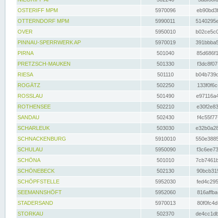
OSTERIFF MPM
5970096
eb90bd3f
OTTERNDORF MPM
5990011
5140295e
OVER
5950010
b02ce5c0
PINNAU-SPERRWERK AP
5970019
391bbba5
PIRNA
501040
85d686f1
PRETZSCH-MAUKEN
501330
f3dc8f07
RIESA
501110
b04b739d
ROGÄTZ
502250
133f0f6c
ROSSLAU
501490
e97116a4
ROTHENSEE
502210
e30f2e83
SANDAU
502430
f4c55f77
SCHARLEUK
503030
e32b0a28
SCHNACKENBURG
5910010
550e3885
SCHULAU
5950090
f3c6ee73
SCHÖNA
501010
7cb7461b
SCHÖNEBECK
502130
90bcb315
SCHÖPFSTELLE
5952030
fed4c295
SEEMANNSHÖFT
5952060
816affba
STADERSAND
5970013
80f0fc4d
STORKAU
502370
de4cc1db