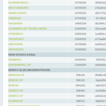
KLEINHEUBACH
24700200
355b02d2
KROTZENBURG
24700335
27eed51b
MAINFLINGEN
24700325
4627475d
OBERNAU
24700302
3c7cfb10
RAUNHEIM
24900108
db1684c1
SCHWEINFURT NEUER HAFEN
24300304
42ecae60
STEINBACH
24500100
1ed983c3
TRUNSTADT
24300202
a77aad00
WERTHEIM
24709089
0e065a22
WÜRZBURG
24300600
915d76e1
MAIN-DONAU-KANAL
BAMBERG
24300042
ff02f181
RIEDENBURG_UP
13409200
4a69e82e
MÜRITZ-ELDE-WASSERSTRASSE
BARKOW OP
596100
06d86c6b
BOBZIN OP
596120
faefa284
BUROW
5961601
a68cf527
DÖMITZ OP
596450
ec8188ee
DÖMITZ UP
596460
ad3a51da
ELDENA OP
596370
0fab94c7