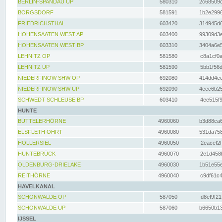
BERLIN-SPANDAU UP
580310
2c68509c
BORGSDORF
581591
1b2e2996
FRIEDRICHSTHAL
603420
314945d6
HOHENSAATEN WEST AP
603400
99309d3e
HOHENSAATEN WEST BP
603310
3404a6e5
LEHNITZ OP
581580
c8a1cf0a
LEHNITZ UP
581590
5bb1f56d
NIEDERFINOW SHW OP
692080
414dd4ee
NIEDERFINOW SHW UP
692090
4eec6b25
SCHWEDT SCHLEUSE BP
603410
4ee515f9
HUNTE
BUTTELERHÖRNE
4960060
b3d88ca6
ELSFLETH OHRT
4960080
531da758
HOLLERSIEL
4960050
2eacef2f
HUNTEBRÜCK
4960070
2e1d458b
OLDENBURG-DRIELAKE
4960030
1b51e55e
REITHÖRNE
4960040
c9df61c4
HAVELKANAL
SCHÖNWALDE OP
587050
d8ef9f21
SCHÖNWALDE UP
587060
b6650b13
IJSSEL