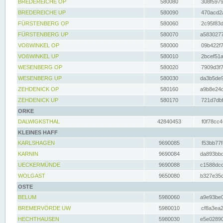
BREDEREICHE OP
580080
308f5979
BREDEREICHE UP
580090
470acd2a
FÜRSTENBERG OP
580060
2c95f83d
FÜRSTENBERG UP
580070
a5830277
VOßWINKEL OP
580000
09b422f7
VOßWINKEL UP
580010
2bcef51a
WESENBERG OP
580020
7909d3f7
WESENBERG UP
580030
da3b5de9
ZEHDENICK OP
580160
a9b8e24c
ZEHDENICK UP
580170
721d7dbf
ORKE
DALWIGKSTHAL
42840453
f0f78cc4
KLEINES HAFF
KARLSHAGEN
9690085
f53bb77f
KARNIN
9690084
da893bbd
UECKERMÜNDE
9690088
c1588dcc
WOLGAST
9650080
b327e35c
OSTE
BELUM
5980060
a9e93be0
BREMERVÖRDE UW
5980010
cf8a3ea2
HECHTHAUSEN
5980030
e5e02890