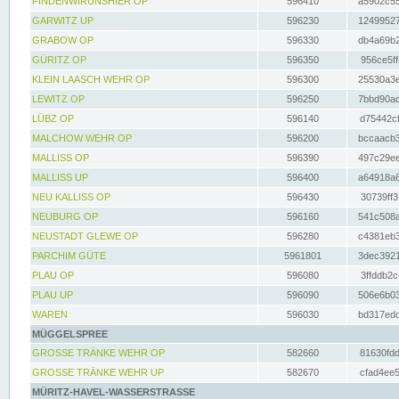
FINDENWIRUNSHIER OP
596410
a5902c55
GARWITZ UP
596230
12499527
GRABOW OP
596330
db4a69b2
GÜRITZ OP
596350
956ce5ff
KLEIN LAASCH WEHR OP
596300
25530a3e
LEWITZ OP
596250
7bbd90ad
LÜBZ OP
596140
d75442cf
MALCHOW WEHR OP
596200
bccaacb3
MALLISS OP
596390
497c29ee
MALLISS UP
596400
a64918a6
NEU KALLISS OP
596430
30739ff3
NEUBURG OP
596160
541c508a
NEUSTADT GLEWE OP
596280
c4381eb3
PARCHIM GÜTE
5961801
3dec3921
PLAU OP
596080
3ffddb2c
PLAU UP
596090
506e6b03
WAREN
596030
bd317edd
MÜGGELSPREE
GROSSE TRÄNKE WEHR OP
582660
81630fdd
GROSSE TRÄNKE WEHR UP
582670
cfad4ee5
MÜRITZ-HAVEL-WASSERSTRASSE