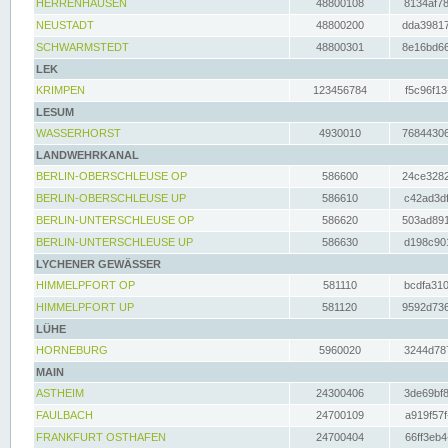
HERRENHAUSEN
48800108
8134af78
NEUSTADT
48800200
dda39817
SCHWARMSTEDT
48800301
8e16bd66
LEK
KRIMPEN
123456784
f5c96f13
LESUM
WASSERHORST
4930010
76844306
LANDWEHRKANAL
BERLIN-OBERSCHLEUSE OP
586600
24ce3282
BERLIN-OBERSCHLEUSE UP
586610
c42ad3df
BERLIN-UNTERSCHLEUSE OP
586620
503ad891
BERLIN-UNTERSCHLEUSE UP
586630
d198c901
LYCHENER GEWÄSSER
HIMMELPFORT OP
581110
bcdfa310
HIMMELPFORT UP
581120
9592d736
LÜHE
HORNEBURG
5960020
3244d787
MAIN
ASTHEIM
24300406
3de69bf8
FAULBACH
24700109
a919f57f
FRANKFURT OSTHAFEN
24700404
66ff3eb4