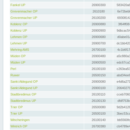
Fankel UP
26900300
583420a8
Grevenmacher OP
2610180
6e72bebf
Grevenmacher UP
26100200
69308142
Koblenz OP
26900880
3f64ff08
Koblenz UP
26900900
9dbcac54
Lehmen OP
26900680
d0abe01a
Lehmen UP
26900700
dc1bb420
Mehring AMS
26700100
4c1b6f17
Müden OP
26900480
a5c880a3
Müden UP
26900500
edc67ca3
Perl
26100100
c263ea53
Ruwer
26500150
abd34ee6
Sankt Aldegund OP
26900080
e4d6a271
Sankt Aldegund UP
26900100
20640279
Stadtbredimus OP
26100110
cceb7060
Stadtbredimus UP
26100130
dfdf753b
Trier OP
26500080
9d2b4126
Trier UP
26500100
3bec53ca
Wincheringen
26100140
bb5560fc
Wintrich OP
26700380
cb4789e4