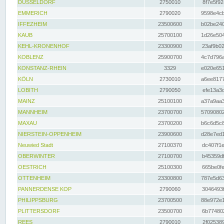
DÜSSELDORF
2750010
8f7e5f92
EMMERICH
2790020
9598e4cb
IFFEZHEIM
23500600
b02be240
KAUB
25700100
1d26e504
KEHL-KRONENHOF
23300900
23af9b02
KOBLENZ
25900700
4c7d796a
KONSTANZ-RHEIN
3329
e020e651
KÖLN
2730010
a6ee8177
LOBITH
2790050
efe13a3d
MAINZ
25100100
a37a9aa3
MANNHEIM
23700700
57090802
MAXAU
23700200
b6c6d5c8
NIERSTEIN-OPPENHEIM
23900600
d28e7ed1
Neuwied Stadt
27100370
dc407f1e
OBERWINTER
27100700
b45359df
OESTRICH
25100300
665be0fe
OTTENHEIM
23300800
787e5d63
PANNERDENSE KOP
2790060
3046493f
PHILIPPSBURG
23700500
88e972e1
PLITTERSDORF
23500700
6b774802
REES
2790010
2f025389