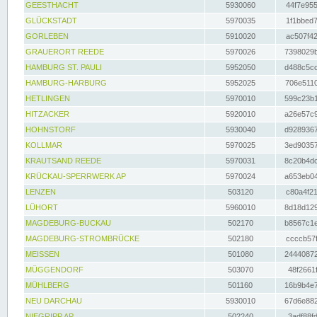
GEESTHACHT
5930060
44f7e955
GLÜCKSTADT
5970035
1f1bbed7
GORLEBEN
5910020
ac507f42
GRAUERORT REEDE
5970026
7398029b
HAMBURG ST. PAULI
5952050
d488c5cc
HAMBURG-HARBURG
5952025
706e5110
HETLINGEN
5970010
599c23b1
HITZACKER
5920010
a26e57c9
HOHNSTORF
5930040
d9289367
KOLLMAR
5970025
3ed90357
KRAUTSAND REEDE
5970031
8c20b4dc
KRÜCKAU-SPERRWERK AP
5970024
a653eb04
LENZEN
503120
c80a4f21
LÜHORT
5960010
8d18d129
MAGDEBURG-BUCKAU
502170
b8567c1e
MAGDEBURG-STROMBRÜCKE
502180
ccccb57f
MEISSEN
501080
24440872
MÜGGENDORF
503070
48f2661f
MÜHLBERG
501160
16b9b4e7
NEU DARCHAU
5930010
67d6e882
NIEGRIPP AP
502240
3adf88fd