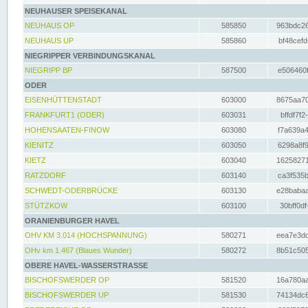
NEUHAUSER SPEISEKANAL
NEUHAUS OP
585850
963bdc26
NEUHAUS UP
585860
bf48cefd
NIEGRIPPER VERBINDUNGSKANAL
NIEGRIPP BP
587500
e506460f
ODER
EISENHÜTTENSTADT
603000
8675aa70
FRANKFURT1 (ODER)
603031
bffdf7f2
HOHENSAATEN-FINOW
603080
f7a639a4
KIENITZ
603050
6298a8f9
KIETZ
603040
16258271
RATZDORF
603140
ca3f535b
SCHWEDT-ODERBRÜCKE
603130
e28babaa
STÜTZKOW
603100
30bff0df
ORANIENBURGER HAVEL
OHV KM 3.014 (HOCHSPANNUNG)
580271
eea7e3dc
OHv km 1.467 (Blaues Wunder)
580272
8b51c505
OBERE HAVEL-WASSERSTRASSE
BISCHOFSWERDER OP
581520
16a780aa
BISCHOFSWERDER UP
581530
74134dc6