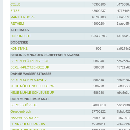
CELLE
48300105
b475386c
EITZE
48900237
47174d8f
MARKLENDORF
48700103
8b4f9f7c
RETHEM
48900204
5aaed954
ALTE MAAS
DORDRECHT
123456785
6c6f84c2
BODENSEE
KONSTANZ
906
aa9179c1
BERLIN-SPANDAUER-SCHIFFFAHRTSKANAL
BERLIN-PLÖTZENSEE OP
586640
ee52ce62
BERLIN-PLÖTZENSEE UP
586650
45721a68
DAHME-WASSERSTRASSE
BERLIN-SCHMÖCKWITZ
586810
6b595707
NEUE MÜHLE SCHLEUSE OP
586270
0e0dbcc9
NEUE MÜHLE SCHLEUSE UP
586280
c9a6c3bf
DORTMUND-EMS-KANAL
BERGESHÖVEDE
34000010
ade3a084
Groppenbruch
27700122
7bbdb421
HASEHUBBRÜCKE
3690010
04572010
HENRICHENBURG OW
27700111
70bee932