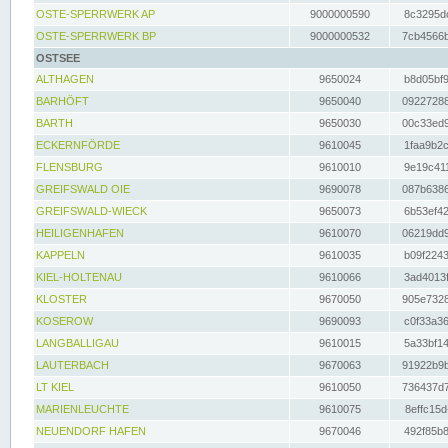
OSTE-SPERRWERK AP
9000000590
8c3295dc
OSTE-SPERRWERK BP
9000000532
7cb4566b
OSTSEE
ALTHAGEN
9650024
b8d05bf9
BARHÖFT
9650040
09227288
BARTH
9650030
00c33ed9
ECKERNFÖRDE
9610045
1faa9b2c
FLENSBURG
9610010
9e19c411
GREIFSWALD OIE
9690078
087b6386
GREIFSWALD-WIECK
9650073
6b53ef42
HEILIGENHAFEN
9610070
06219dd9
KAPPELN
9610035
b09f2243
KIEL-HOLTENAU
9610066
3ad4013f
KLOSTER
9670050
905e7328
KOSEROW
9690093
c0f33a36
LANGBALLIGAU
9610015
5a33bf14
LAUTERBACH
9670063
91922b9b
LT KIEL
9610050
736437d7
MARIENLEUCHTE
9610075
8effc15d
NEUENDORF HAFEN
9670046
492f85b8