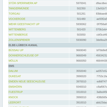
STÖR-SPERRWERK AP
5970041
d9acdbec
TANGERMÜNDE
502350
13e91b77
TORGAU
501261
83bbaedb
VOCKERODE
501480
ae93f2a5
WEHR GEESTHACHT UP
5930062
0f7f58a8
WITTENBERG
501420
070b1eb4
WITTENBERGE
503050
cbf3cd49
ZOLLENSPIEKER
5930090
3de8ea26
ELBE-LÜBECK-KANAL
BÜSSAU UP
9669040
bf7bb8e8
DONNERSCHLEUSE OP
9660049
45634232
MÖLLN
9660050
46644438
EMS
DALUM
3550040
ad357e52
DUKEGAT
3990020
7753c1fa
EMDEN NEUE SEESCHLEUSE
3970010
edfdf747
EMSHÖRN
9340010
c8af067c
FUESTRUP
3310010
3a8ed45f
KNOCK
3990010
438b565e
LEERORT
3910010
abb23dad