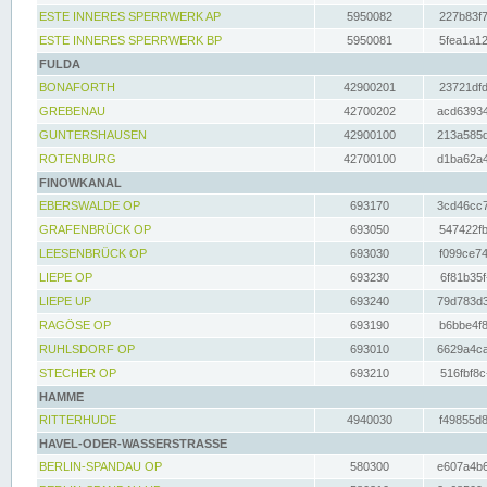
ESTE INNERES SPERRWERK AP
5950082
227b83f7
ESTE INNERES SPERRWERK BP
5950081
5fea1a12
FULDA
BONAFORTH
42900201
23721dfd
GREBENAU
42700202
acd63934
GUNTERSHAUSEN
42900100
213a585d
ROTENBURG
42700100
d1ba62a4
FINOWKANAL
EBERSWALDE OP
693170
3cd46cc7
GRAFENBRÜCK OP
693050
547422fb
LEESENBRÜCK OP
693030
f099ce74
LIEPE OP
693230
6f81b35f
LIEPE UP
693240
79d783d3
RAGÖSE OP
693190
b6bbe4f8
RUHLSDORF OP
693010
6629a4ca
STECHER OP
693210
516fbf8c
HAMME
RITTERHUDE
4940030
f49855d8
HAVEL-ODER-WASSERSTRASSE
BERLIN-SPANDAU OP
580300
e607a4b6