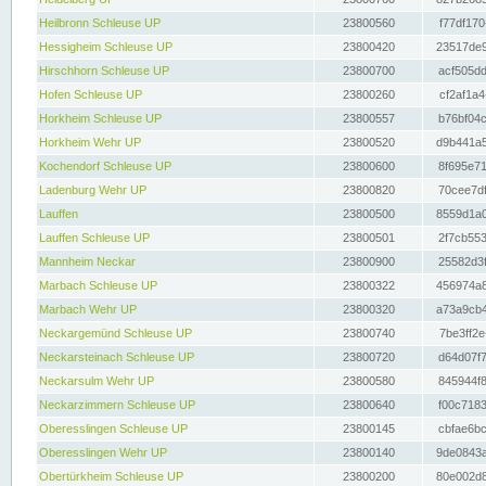
Heilbronn Schleuse UP
23800560
f77df170
Hessigheim Schleuse UP
23800420
23517de9
Hirschhorn Schleuse UP
23800700
acf505dd
Hofen Schleuse UP
23800260
cf2af1a4
Horkheim Schleuse UP
23800557
b76bf04c
Horkheim Wehr UP
23800520
d9b441a5
Kochendorf Schleuse UP
23800600
8f695e71
Ladenburg Wehr UP
23800820
70cee7df
Lauffen
23800500
8559d1a0
Lauffen Schleuse UP
23800501
2f7cb553
Mannheim Neckar
23800900
25582d3f
Marbach Schleuse UP
23800322
456974a8
Marbach Wehr UP
23800320
a73a9cb4
Neckargemünd Schleuse UP
23800740
7be3ff2e
Neckarsteinach Schleuse UP
23800720
d64d07f7
Neckarsulm Wehr UP
23800580
845944f8
Neckarzimmern Schleuse UP
23800640
f00c7183
Oberesslingen Schleuse UP
23800145
cbfae6bc
Oberesslingen Wehr UP
23800140
9de0843a
Obertürkheim Schleuse UP
23800200
80e002d8