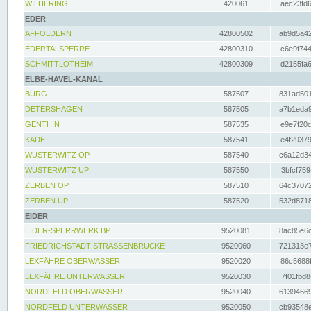
WILHERING
420061
aec23fd6
EDER
AFFOLDERN
42800502
ab9d5a42
EDERTALSPERRE
42800310
c6e9f744
SCHMITTLOTHEIM
42800309
d2155fa6
ELBE-HAVEL-KANAL
BURG
587507
831ad501
DETERSHAGEN
587505
a7b1eda9
GENTHIN
587535
e9e7f20c
KADE
587541
e4f29379
WUSTERWITZ OP
587540
c6a12d34
WUSTERWITZ UP
587550
3bfcf759
ZERBEN OP
587510
64c37072
ZERBEN UP
587520
532d8718
EIDER
EIDER-SPERRWERK BP
9520081
8ac85e6c
FRIEDRICHSTADT STRASSENBRÜCKE
9520060
721313e7
LEXFÄHRE OBERWASSER
9520020
86c5688f
LEXFÄHRE UNTERWASSER
9520030
7f01fbd8
NORDFELD OBERWASSER
9520040
61394669
NORDFELD UNTERWASSER
9520050
cb93548e