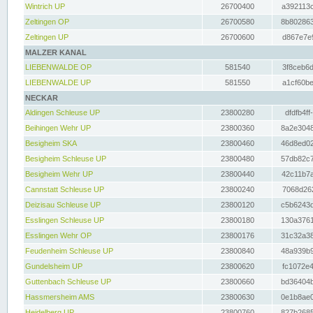
Wintrich UP
26700400
a392113c
Zeltingen OP
26700580
8b802863
Zeltingen UP
26700600
d867e7e9
MALZER KANAL
LIEBENWALDE OP
581540
3f8ceb6d
LIEBENWALDE UP
581550
a1cf60be
NECKAR
Aldingen Schleuse UP
23800280
dfdfb4ff
Beihingen Wehr UP
23800360
8a2e3048
Besigheim SKA
23800460
46d8ed02
Besigheim Schleuse UP
23800480
57db82c7
Besigheim Wehr UP
23800440
42c11b7a
Cannstatt Schleuse UP
23800240
7068d262
Deizisau Schleuse UP
23800120
c5b6243d
Esslingen Schleuse UP
23800180
130a3761
Esslingen Wehr OP
23800176
31c32a38
Feudenheim Schleuse UP
23800840
48a939b9
Gundelsheim UP
23800620
fc1072e4
Guttenbach Schleuse UP
23800660
bd36404b
Hassmersheim AMS
23800630
0e1b8ae0
Heidelberg UP
23800760
827b2685