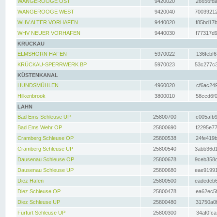
WANGEROOGE OST
9420020
26656fda
WANGEROOGE WEST
9420040
70039212
WHV ALTER VORHAFEN
9440020
f85bd17b
WHV NEUER VORHAFEN
9440030
f77317d9
KRÜCKAU
ELMSHORN HAFEN
5970022
136febf6
KRÜCKAU-SPERRWERK BP
5970023
53c277c3
KÜSTENKANAL
HUNDSMÜHLEN
4960020
cf6ac249
Hilkenbrook
3800010
58ccd6f0
LAHN
Bad Ems Schleuse UP
25800700
c005afb9
Bad Ems Wehr OP
25800690
f2295e77
Cramberg Schleuse OP
25800538
24fe419b
Cramberg Schleuse UP
25800540
3abb36d1
Dausenau Schleuse OP
25800678
9ceb358c
Dausenau Schleuse UP
25800680
eae91991
Diez Hafen
25800500
eadedeb6
Diez Schleuse OP
25800478
ea62ec5f
Diez Schleuse UP
25800480
31750a0f
Fürfurt Schleuse UP
25800300
34af0fca