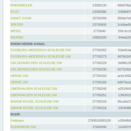
RHEINWEILER
23300130
06b978dd
RUST
23300580
5389b878
SANKT GOAR
25700300
550eb7e9
SPEYER
23700600
2cb8ae5b
WESEL
2770040
f33c3cc9
WORMS
23900200
844a620f
RHEIN-HERNE-KANAL
DUISBURG-MEIDERICH SCHLEUSE OW
27700262
f18e81da
DUISBURG-MEIDERICH SCHLEUSE UW
27700273
48780245
GELSENKIRCHEN SCHLEUSE OW
27700229
5b9f8134
GELSENKIRCHEN SCHLEUSE UW
27700230
427318d0
HERNE OW
27700150
ac6c4362
HERNE UW
27700160
b9975ea1
OBERHAUSEN SCHLEUSE OW
27700240
e251f943
OBERHAUSEN SCHLEUSE UW
27700251
12f63015
WANNE EICKEL SCHLEUSE OW
27700193
05ca0e33
WANNE EICKEL SCHLEUSE UW
27700218
23045f8b
RUHR
Hattingen
2769510000100
c0594fb5
RUHRWEHR OW
27600090
12a3037f