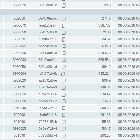
9520070
00e386ac-e...
99.8
08.08.2026 06
502010
094b96e5-c...
274.8
08.08.2026 06
5930070
2ee12b9a-f...
588.787
08.08.2026 06
5930050
b3492c68-8...
573.86
08.08.2026 06
502070
939f82ec-1...
294.82
08.08.2026 06
5952065
bacb459b-0...
635.0
08.08.2026 06
5930020
6aa1cd8e-e...
549.633
08.08.2026 06
5930033
33e0bce0-1...
558.534
08.08.2026 06
5970050
610ab204-d...
684.2
08.08.2026 06
5970094
d4f5f719-8...
695.214
08.08.2026 06
5952020
ae1b91d0-e...
609.9
08.08.2026 06
501470
1ce53a59-3...
236.31
08.08.2026 06
5950070
e6b42536-6...
634.42
08.08.2026 06
5990020
aad49293-2...
724.0
08.08.2026 06
5910030
c233674f-2...
509.35
08.08.2026 06
502000
1edc5fa4-8...
261.16
08.08.2026 06
501060
70272185-b...
55.63
08.08.2026 06
5910025
6e3ea719-4...
504.7
08.08.2026 06
501390
c093b557-4...
200.15
08.08.2026 06