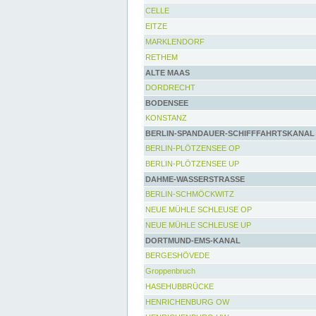
CELLE
EITZE
MARKLENDORF
RETHEM
ALTE MAAS
DORDRECHT
BODENSEE
KONSTANZ
BERLIN-SPANDAUER-SCHIFFFAHRTSKANAL
BERLIN-PLÖTZENSEE OP
BERLIN-PLÖTZENSEE UP
DAHME-WASSERSTRASSE
BERLIN-SCHMÖCKWITZ
NEUE MÜHLE SCHLEUSE OP
NEUE MÜHLE SCHLEUSE UP
DORTMUND-EMS-KANAL
BERGESHÖVEDE
Groppenbruch
HASEHUBBRÜCKE
HENRICHENBURG OW