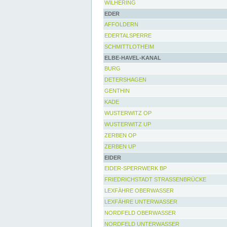
WILHERING
EDER
AFFOLDERN
EDERTALSPERRE
SCHMITTLOTHEIM
ELBE-HAVEL-KANAL
BURG
DETERSHAGEN
GENTHIN
KADE
WUSTERWITZ OP
WUSTERWITZ UP
ZERBEN OP
ZERBEN UP
EIDER
EIDER-SPERRWERK BP
FRIEDRICHSTADT STRASSENBRÜCKE
LEXFÄHRE OBERWASSER
LEXFÄHRE UNTERWASSER
NORDFELD OBERWASSER
NORDFELD UNTERWASSER