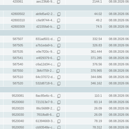
420061
aec23fd6-9...
2144.1
08.08.2026 06
42800502
ab9d5a42-2...
44.02
08.08.2026 06
42800310
c6e9f744-4...
49.2
08.08.2026 06
42800309
d2155fa6-b...
74.5
08.08.2026 06
587507
831ad501-d...
332.54
08.08.2026 06
587505
a7b1eda9-b...
326.83
08.08.2026 06
587535
e9e7f20c-9...
361.444
08.08.2026 06
587541
e4f29379-6...
371.285
08.08.2026 06
587540
c6a12d34-c...
376.56
08.08.2026 06
587550
3bfcf759-2...
376.965
08.08.2026 06
587510
64c37072-d...
344.686
08.08.2026 06
587520
532d8718-6...
346.162
08.08.2026 06
9520081
8ac85e6c-6...
110.1
08.08.2026 06
9520060
721313e7-9...
83.14
08.08.2026 06
9520020
86c5688f-2...
26.09
08.08.2026 06
9520030
7f01fbd8-6...
26.09
08.08.2026 06
9520040
61394669-3...
78.19
08.08.2026 06
9520050
cb93548e-c...
78.312
08.08.2026 06