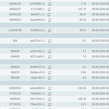
48300105
b475386c-3...
1.74
08.08.2026 06
48900237
47174d8f-1...
107.75
08.08.2026 06
48700103
8b4f9f7c-3...
38.47
08.08.2026 06
48900204
5aaed954-d...
82.32
08.08.2026 06
123456785
6c6f84c2-b...
975.0
08.08.2026 06
906
aa9179c1-1...
0.0
08.08.2026 06
586640
ee52ce62-2...
7.4
08.08.2026 06
586650
45721a68-5...
7.5
08.08.2026 06
586810
6b595707-8...
0.3
08.08.2026 06
586270
0e0dbcc9-0...
9.56
08.08.2026 06
586280
c9a6c3bf-0...
9.4
08.08.2026 06
34000010
ade3a084-8...
108.26
08.08.2026 06
27700122
7bbdb421-2...
08.08.2026 06
3690010
04572010-1...
166.42
08.08.2026 06
27700111
70bee932-1...
14.3
08.08.2026 06