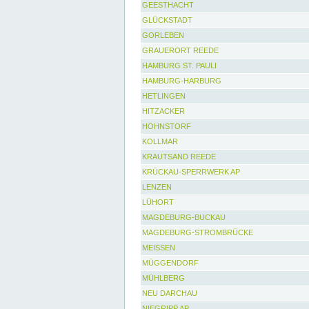
GEESTHACHT
GLÜCKSTADT
GORLEBEN
GRAUERORT REEDE
HAMBURG ST. PAULI
HAMBURG-HARBURG
HETLINGEN
HITZACKER
HOHNSTORF
KOLLMAR
KRAUTSAND REEDE
KRÜCKAU-SPERRWERK AP
LENZEN
LÜHORT
MAGDEBURG-BUCKAU
MAGDEBURG-STROMBRÜCKE
MEISSEN
MÜGGENDORF
MÜHLBERG
NEU DARCHAU
NIEGRIPP AP