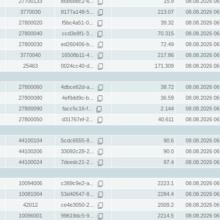
27700133
e6b68bc2-6...
15.9
08.08.2026 06
3770030
8177a148-5...
213.07
08.08.2026 06
27800020
f5bc4a51-0...
39.32
08.08.2026 06
27800040
ccd3e8f1-3...
70.315
08.08.2026 06
27800030
ed260406-b...
72.49
08.08.2026 06
3770040
16508b11-4...
217.86
08.08.2026 06
25463
0024cc40-d...
171.309
08.08.2026 06
27800060
4dbce62d-a...
38.72
08.08.2026 06
27800080
4ef9dd9c-b...
36.59
08.08.2026 06
27800090
facc5c16-f...
2.144
08.08.2026 06
27800050
d31767ef-2...
40.611
08.08.2026 06
44100104
5cdc6555-8...
90.6
08.08.2026 06
44100206
33092c28-2...
90.0
08.08.2026 06
44100024
7deedc21-2...
97.4
08.08.2026 06
10094006
c389c9e2-a...
2223.1
08.08.2026 06
10081004
53d40547-8...
2284.4
08.08.2026 06
42012
ce4e3050-2...
2009.2
08.08.2026 06
10096001
99619dc5-9...
2214.5
08.08.2026 06