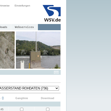
hinweise
Einstellungen
loads
Webservices
s
Ganglinie
Download
:45