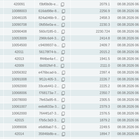
420091
f3bf0b0b-e...
2079.1
08.08.2026 06
10088003
616dd98e-8...
2256.9
08.08.2026 06
10046105
824a046b-9...
2458.3
08.08.2026 06
10090708
0fd56e0a-e...
2230.3
08.08.2026 06
10090408
560cf185-0...
2230.724
08.08.2026 06
10053009
296fc6d4-3...
2414.8
08.08.2026 06
10054500
c9409937-b...
2409.7
08.08.2026 06
42011
56178f74-b...
2015.2
08.08.2026 06
42013
ff44be4a-f...
1941.5
08.08.2026 06
42009
6b002fef-8...
2111.0
08.08.2026 06
10056302
e476bcad-b...
2397.4
08.08.2026 06
10091008
9f12c405-3...
2226.7
08.08.2026 06
10092000
33ceb441-2...
2225.2
08.08.2026 06
10068006
f768173a-7...
2350.7
08.08.2026 06
10078000
7fe63a95-8...
2305.5
08.08.2026 06
10061007
eebd633a-3...
2379.3
08.08.2026 06
10062000
7644f1d7-3...
2376.5
08.08.2026 06
42015
f7b5c3d3-3...
1879.2
08.08.2026 06
10089006
e6d68ab7-5...
2249.5
08.08.2026 06
42014
35846b8b-e...
1894.7
08.08.2026 06