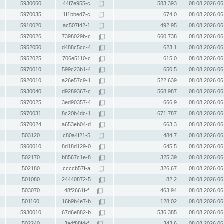
5930060
44f7e955-c...
583.393
08.08.2026 06
5970035
1f1bbed7-c...
674.0
08.08.2026 06
5910020
ac507f42-1...
492.95
08.08.2026 06
5970026
7398029b-c...
660.738
08.08.2026 06
5952050
d488c5cc-4...
623.1
08.08.2026 06
5952025
706e5110-c...
615.0
08.08.2026 06
5970010
599c23b1-4...
650.5
08.08.2026 06
5920010
a26e57c9-1...
522.639
08.08.2026 06
5930040
d9289367-c...
568.987
08.08.2026 06
5970025
3ed90357-4...
666.9
08.08.2026 06
5970031
8c20b4dc-1...
671.787
08.08.2026 06
5970024
a653eb04-d...
663.3
08.08.2026 06
503120
c80a4f21-5...
484.7
08.08.2026 06
5960010
8d18d129-0...
645.5
08.08.2026 06
502170
b8567c1e-8...
325.39
08.08.2026 06
502180
ccccb57f-a...
326.67
08.08.2026 06
501080
24440872-5...
82.2
08.08.2026 06
503070
48f2661f-f...
463.94
08.08.2026 06
501160
16b9b4e7-b...
128.02
08.08.2026 06
5930010
67d6e882-b...
536.385
08.08.2026 06
502240
3adf88fd-f...
343.6
08.08.2026 06