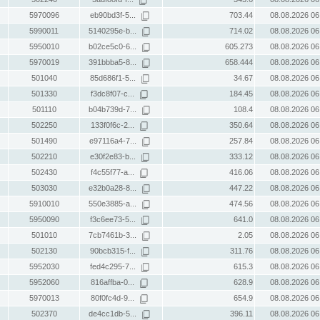
5970096
eb90bd3f-5...
703.44
08.08.2026 06
5990011
5140295e-b...
714.02
08.08.2026 06
5950010
b02ce5c0-6...
605.273
08.08.2026 06
5970019
391bbba5-8...
658.444
08.08.2026 06
501040
85d686f1-5...
34.67
08.08.2026 06
501330
f3dc8f07-c...
184.45
08.08.2026 06
501110
b04b739d-7...
108.4
08.08.2026 06
502250
133f0f6c-2...
350.64
08.08.2026 06
501490
e97116a4-7...
257.84
08.08.2026 06
502210
e30f2e83-b...
333.12
08.08.2026 06
502430
f4c55f77-a...
416.06
08.08.2026 06
503030
e32b0a28-8...
447.22
08.08.2026 06
5910010
550e3885-a...
474.56
08.08.2026 06
5950090
f3c6ee73-5...
641.0
08.08.2026 06
501010
7cb7461b-3...
2.05
08.08.2026 06
502130
90bcb315-f...
311.76
08.08.2026 06
5952030
fed4c295-7...
615.3
08.08.2026 06
5952060
816affba-0...
628.9
08.08.2026 06
5970013
80f0fc4d-9...
654.9
08.08.2026 06
502370
de4cc1db-5...
396.11
08.08.2026 06