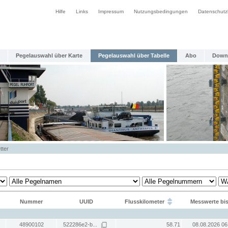
Hilfe
Links
Impressum
Nutzungsbedingungen
Datenschutz
Pegelauswahl über Karte
Pegelauswahl über Tabelle
Abo
Down
tter
Nummer
UUID
Flusskilometer
Messwerte bi
48900102
522286e2-b...
58.71
08.08.2026 06