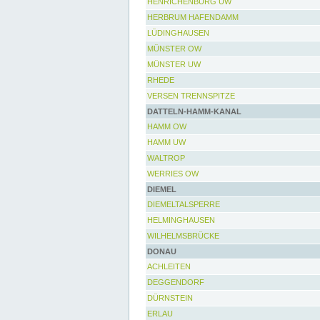
HENRICHENBURG UW
HERBRUM HAFENDAMM
LÜDINGHAUSEN
MÜNSTER OW
MÜNSTER UW
RHEDE
VERSEN TRENNSPITZE
DATTELN-HAMM-KANAL
HAMM OW
HAMM UW
WALTROP
WERRIES OW
DIEMEL
DIEMELTALSPERRE
HELMINGHAUSEN
WILHELMSBRÜCKE
DONAU
ACHLEITEN
DEGGENDORF
DÜRNSTEIN
ERLAU