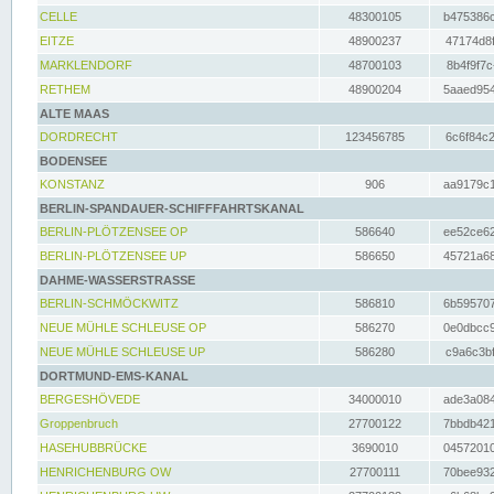
CELLE
48300105
b475386c
EITZE
48900237
47174d8f
MARKLENDORF
48700103
8b4f9f7c
RETHEM
48900204
5aaed954
ALTE MAAS
DORDRECHT
123456785
6c6f84c2
BODENSEE
KONSTANZ
906
aa9179c1
BERLIN-SPANDAUER-SCHIFFFAHRTSKANAL
BERLIN-PLÖTZENSEE OP
586640
ee52ce62
BERLIN-PLÖTZENSEE UP
586650
45721a68
DAHME-WASSERSTRASSE
BERLIN-SCHMÖCKWITZ
586810
6b595707
NEUE MÜHLE SCHLEUSE OP
586270
0e0dbcc9
NEUE MÜHLE SCHLEUSE UP
586280
c9a6c3bf
DORTMUND-EMS-KANAL
BERGESHÖVEDE
34000010
ade3a084
Groppenbruch
27700122
7bbdb421
HASEHUBBRÜCKE
3690010
04572010
HENRICHENBURG OW
27700111
70bee932