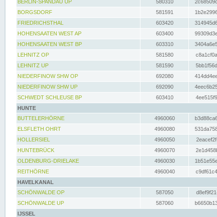
BERLIN-SPANDAU UP
580310
2c68509c
BORGSDORF
581591
1b2e2996
FRIEDRICHSTHAL
603420
314945d6
HOHENSAATEN WEST AP
603400
99309d3e
HOHENSAATEN WEST BP
603310
3404a6e5
LEHNITZ OP
581580
c8a1cf0a
LEHNITZ UP
581590
5bb1f56d
NIEDERFINOW SHW OP
692080
414dd4ee
NIEDERFINOW SHW UP
692090
4eec6b25
SCHWEDT SCHLEUSE BP
603410
4ee515f9
HUNTE
BUTTELERHÖRNE
4960060
b3d88ca6
ELSFLETH OHRT
4960080
531da758
HOLLERSIEL
4960050
2eacef2f
HUNTEBRÜCK
4960070
2e1d458b
OLDENBURG-DRIELAKE
4960030
1b51e55e
REITHÖRNE
4960040
c9df61c4
HAVELKANAL
SCHÖNWALDE OP
587050
d8ef9f21
SCHÖNWALDE UP
587060
b6650b13
IJSSEL