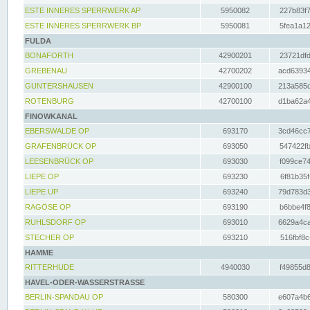
ESTE INNERES SPERRWERK AP
5950082
227b83f7
ESTE INNERES SPERRWERK BP
5950081
5fea1a12
FULDA
BONAFORTH
42900201
23721dfd
GREBENAU
42700202
acd63934
GUNTERSHAUSEN
42900100
213a585d
ROTENBURG
42700100
d1ba62a4
FINOWKANAL
EBERSWALDE OP
693170
3cd46cc7
GRAFENBRÜCK OP
693050
547422fb
LEESENBRÜCK OP
693030
f099ce74
LIEPE OP
693230
6f81b35f
LIEPE UP
693240
79d783d3
RAGÖSE OP
693190
b6bbe4f8
RUHLSDORF OP
693010
6629a4ca
STECHER OP
693210
516fbf8c
HAMME
RITTERHUDE
4940030
f49855d8
HAVEL-ODER-WASSERSTRASSE
BERLIN-SPANDAU OP
580300
e607a4b6