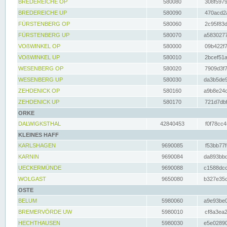
BREDEREICHE OP
580080
308f5979
BREDEREICHE UP
580090
470acd2a
FÜRSTENBERG OP
580060
2c95f83d
FÜRSTENBERG UP
580070
a5830277
VOßWINKEL OP
580000
09b422f7
VOßWINKEL UP
580010
2bcef51a
WESENBERG OP
580020
7909d3f7
WESENBERG UP
580030
da3b5de9
ZEHDENICK OP
580160
a9b8e24c
ZEHDENICK UP
580170
721d7dbf
ORKE
DALWIGKSTHAL
42840453
f0f78cc4
KLEINES HAFF
KARLSHAGEN
9690085
f53bb77f
KARNIN
9690084
da893bbd
UECKERMÜNDE
9690088
c1588dcc
WOLGAST
9650080
b327e35c
OSTE
BELUM
5980060
a9e93be0
BREMERVÖRDE UW
5980010
cf8a3ea2
HECHTHAUSEN
5980030
e5e02890