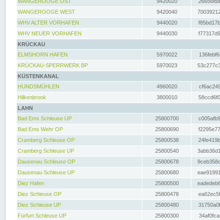
WANGEROOGE OST
9420020
26656fda
WANGEROOGE WEST
9420040
70039212
WHV ALTER VORHAFEN
9440020
f85bd17b
WHV NEUER VORHAFEN
9440030
f77317d9
KRÜCKAU
ELMSHORN HAFEN
5970022
136febf6
KRÜCKAU-SPERRWERK BP
5970023
53c277c3
KÜSTENKANAL
HUNDSMÜHLEN
4960020
cf6ac249
Hilkenbrook
3800010
58ccd6f0
LAHN
Bad Ems Schleuse UP
25800700
c005afb9
Bad Ems Wehr OP
25800690
f2295e77
Cramberg Schleuse OP
25800538
24fe419b
Cramberg Schleuse UP
25800540
3abb36d1
Dausenau Schleuse OP
25800678
9ceb358c
Dausenau Schleuse UP
25800680
eae91991
Diez Hafen
25800500
eadedeb6
Diez Schleuse OP
25800478
ea62ec5f
Diez Schleuse UP
25800480
31750a0f
Fürfurt Schleuse UP
25800300
34af0fca