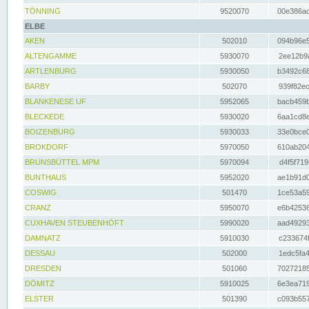
TÖNNING
9520070
00e386ac
ELBE
AKEN
502010
094b96e5
ALTENGAMME
5930070
2ee12b9a
ARTLENBURG
5930050
b3492c68
BARBY
502070
939f82ec
BLANKENESE UF
5952065
bacb459b
BLECKEDE
5930020
6aa1cd8e
BOIZENBURG
5930033
33e0bce0
BROKDORF
5970050
610ab204
BRUNSBÜTTEL MPM
5970094
d4f5f719
BUNTHAUS
5952020
ae1b91d0
COSWIG
501470
1ce53a59
CRANZ
5950070
e6b42536
CUXHAVEN STEUBENHÖFT
5990020
aad49293
DAMNATZ
5910030
c233674f
DESSAU
502000
1edc5fa4
DRESDEN
501060
70272185
DÖMITZ
5910025
6e3ea719
ELSTER
501390
c093b557