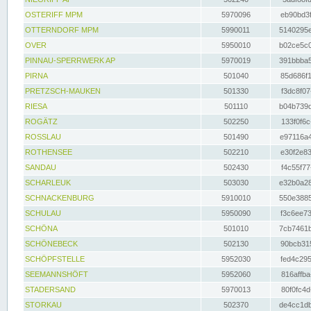
OSTERIFF MPM
5970096
eb90bd3f
OTTERNDORF MPM
5990011
5140295e
OVER
5950010
b02ce5c0
PINNAU-SPERRWERK AP
5970019
391bbba5
PIRNA
501040
85d686f1
PRETZSCH-MAUKEN
501330
f3dc8f07
RIESA
501110
b04b739d
ROGÄTZ
502250
133f0f6c
ROSSLAU
501490
e97116a4
ROTHENSEE
502210
e30f2e83
SANDAU
502430
f4c55f77
SCHARLEUK
503030
e32b0a28
SCHNACKENBURG
5910010
550e3885
SCHULAU
5950090
f3c6ee73
SCHÖNA
501010
7cb7461b
SCHÖNEBECK
502130
90bcb315
SCHÖPFSTELLE
5952030
fed4c295
SEEMANNSHÖFT
5952060
816affba
STADERSAND
5970013
80f0fc4d
STORKAU
502370
de4cc1db