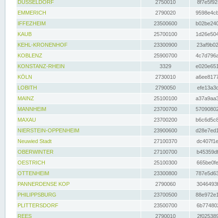
DÜSSELDORF
2750010
8f7e5f92
EMMERICH
2790020
9598e4cb
IFFEZHEIM
23500600
b02be240
KAUB
25700100
1d26e504
KEHL-KRONENHOF
23300900
23af9b02
KOBLENZ
25900700
4c7d796a
KONSTANZ-RHEIN
3329
e020e651
KÖLN
2730010
a6ee8177
LOBITH
2790050
efe13a3d
MAINZ
25100100
a37a9aa3
MANNHEIM
23700700
57090802
MAXAU
23700200
b6c6d5c8
NIERSTEIN-OPPENHEIM
23900600
d28e7ed1
Neuwied Stadt
27100370
dc407f1e
OBERWINTER
27100700
b45359df
OESTRICH
25100300
665be0fe
OTTENHEIM
23300800
787e5d63
PANNERDENSE KOP
2790060
3046493f
PHILIPPSBURG
23700500
88e972e1
PLITTERSDORF
23500700
6b774802
REES
2790010
2f025389