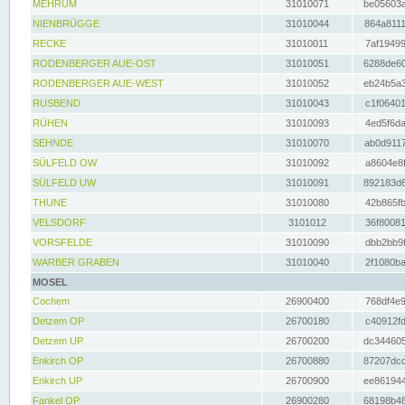
MEHRUM
31010071
be05603a
NIENBRÜGGE
31010044
864a8111
RECKE
31010011
7af19499
RODENBERGER AUE-OST
31010051
6288de60
RODENBERGER AUE-WEST
31010052
eb24b5a3
RUSBEND
31010043
c1f06401
RÜHEN
31010093
4ed5f6da
SEHNDE
31010070
ab0d9117
SÜLFELD OW
31010092
a8604e8f
SÜLFELD UW
31010091
892183d6
THUNE
31010080
42b865fb
VELSDORF
3101012
36f80081
VORSFELDE
31010090
dbb2bb9f
WARBER GRABEN
31010040
2f1080ba
MOSEL
Cochem
26900400
768df4e9
Detzem OP
26700180
c40912fd
Detzem UP
26700200
dc344605
Enkirch OP
26700880
87207dcd
Enkirch UP
26700900
ee861944
Fankel OP
26900280
68198b48