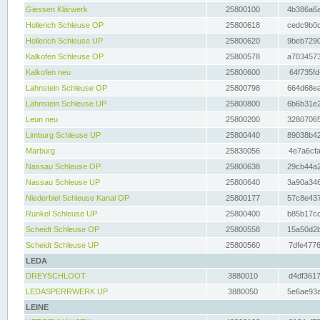
Giessen Klärwerk
25800100
4b386a6a
Hollerich Schleuse OP
25800618
cedc9b0c
Hollerich Schleuse UP
25800620
9beb7290
Kalkofen Schleuse OP
25800578
a7034573
Kalkofen neu
25800600
64f735fd
Lahnstein Schleuse OP
25800798
664d68ea
Lahnstein Schleuse UP
25800800
6b6b31e2
Leun neu
25800200
32807065
Limburg Schleuse UP
25800440
89038b42
Marburg
25830056
4e7a6cfa
Nassau Schleuse OP
25800638
29cb44a2
Nassau Schleuse UP
25800640
3a90a346
Niederbiel Schleuse Kanal OP
25800177
57c8e437
Runkel Schleuse UP
25800400
b85b17cc
Scheidt Schleuse OP
25800558
15a50d2b
Scheidt Schleuse UP
25800560
7dfe4776
LEDA
DREYSCHLOOT
3880010
d4df3617
LEDASPERRWERK UP
3880050
5e6ae93a
LEINE