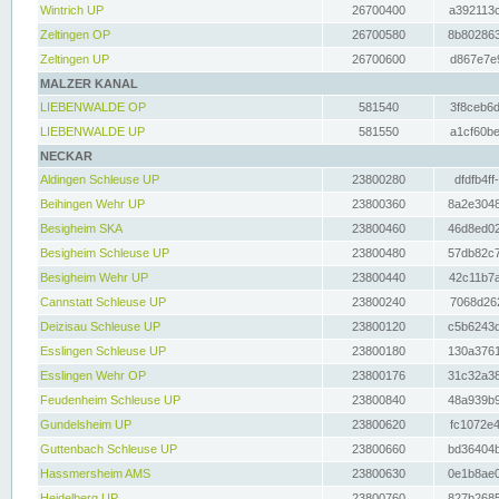
Wintrich UP
26700400
a392113c
Zeltingen OP
26700580
8b802863
Zeltingen UP
26700600
d867e7e9
MALZER KANAL
LIEBENWALDE OP
581540
3f8ceb6d
LIEBENWALDE UP
581550
a1cf60be
NECKAR
Aldingen Schleuse UP
23800280
dfdfb4ff
Beihingen Wehr UP
23800360
8a2e3048
Besigheim SKA
23800460
46d8ed02
Besigheim Schleuse UP
23800480
57db82c7
Besigheim Wehr UP
23800440
42c11b7a
Cannstatt Schleuse UP
23800240
7068d262
Deizisau Schleuse UP
23800120
c5b6243d
Esslingen Schleuse UP
23800180
130a3761
Esslingen Wehr OP
23800176
31c32a38
Feudenheim Schleuse UP
23800840
48a939b9
Gundelsheim UP
23800620
fc1072e4
Guttenbach Schleuse UP
23800660
bd36404b
Hassmersheim AMS
23800630
0e1b8ae0
Heidelberg UP
23800760
827b2685