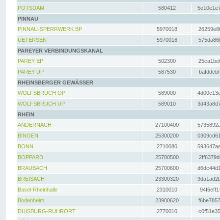
POTSDAM
580412
5e10e1e7
PINNAU
PINNAU-SPERRWERK BP
5970018
26259e8f
UETERSEN
5970016
575da86f
PAREYER VERBINDUNGSKANAL
PAREY EP
502300
25ca1bef
PAREY UP
587530
bafddcbf
RHEINSBERGER GEWÄSSER
WOLFSBRUCH OP
589000
4d00c13e
WOLFSBRUCH UP
589010
3d43a8d7
RHEIN
ANDERNACH
27100400
5735892a
BINGEN
25300200
0309cd61
BONN
2710080
593647aa
BOPPARD
25700500
2ff6379d
BRAUBACH
25700600
d6dc44d1
BREISACH
23300320
9da1ad2b
Basel-Rheinhalle
2310010
94f6eff1
Bodenheim
23900620
f6be7857
DUISBURG-RUHRORT
2770010
c0f51e35