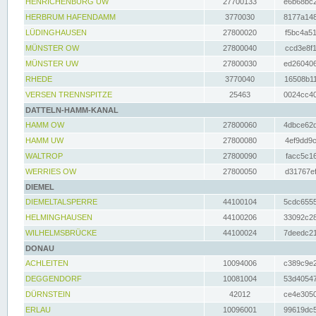
HENRICHENBURG UW
27700133
e6b68bc2
HERBRUM HAFENDAMM
3770030
8177a148
LÜDINGHAUSEN
27800020
f5bc4a51
MÜNSTER OW
27800040
ccd3e8f1
MÜNSTER UW
27800030
ed260406
RHEDE
3770040
16508b11
VERSEN TRENNSPITZE
25463
0024cc40
DATTELN-HAMM-KANAL
HAMM OW
27800060
4dbce62d
HAMM UW
27800080
4ef9dd9c
WALTROP
27800090
facc5c16
WERRIES OW
27800050
d31767ef
DIEMEL
DIEMELTALSPERRE
44100104
5cdc6555
HELMINGHAUSEN
44100206
33092c28
WILHELMSBRÜCKE
44100024
7deedc21
DONAU
ACHLEITEN
10094006
c389c9e2
DEGGENDORF
10081004
53d40547
DÜRNSTEIN
42012
ce4e3050
ERLAU
10096001
99619dc5