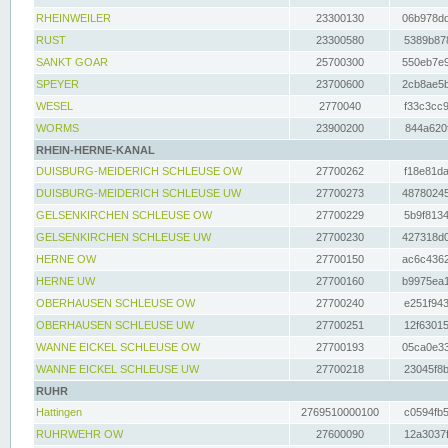
RHEINWEILER
23300130
06b978dd
RUST
23300580
5389b878
SANKT GOAR
25700300
550eb7e9
SPEYER
23700600
2cb8ae5b
WESEL
2770040
f33c3cc9
WORMS
23900200
844a620f
RHEIN-HERNE-KANAL
DUISBURG-MEIDERICH SCHLEUSE OW
27700262
f18e81da
DUISBURG-MEIDERICH SCHLEUSE UW
27700273
48780245
GELSENKIRCHEN SCHLEUSE OW
27700229
5b9f8134
GELSENKIRCHEN SCHLEUSE UW
27700230
427318d0
HERNE OW
27700150
ac6c4362
HERNE UW
27700160
b9975ea1
OBERHAUSEN SCHLEUSE OW
27700240
e251f943
OBERHAUSEN SCHLEUSE UW
27700251
12f63015
WANNE EICKEL SCHLEUSE OW
27700193
05ca0e33
WANNE EICKEL SCHLEUSE UW
27700218
23045f8b
RUHR
Hattingen
2769510000100
c0594fb5
RUHRWEHR OW
27600090
12a3037f