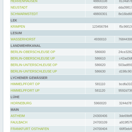
HERRENHAUSEN
48800108
8134af78
NEUSTADT
48800200
dda39817
SCHWARMSTEDT
48800301
8e16bd66
LEK
KRIMPEN
123456784
f5c96f13
LESUM
WASSERHORST
4930010
76844306
LANDWEHRKANAL
BERLIN-OBERSCHLEUSE OP
586600
24ce3282
BERLIN-OBERSCHLEUSE UP
586610
c42ad3df
BERLIN-UNTERSCHLEUSE OP
586620
503ad891
BERLIN-UNTERSCHLEUSE UP
586630
d198c901
LYCHENER GEWÄSSER
HIMMELPFORT OP
581110
bcdfa310
HIMMELPFORT UP
581120
9592d736
LÜHE
HORNEBURG
5960020
3244d787
MAIN
ASTHEIM
24300406
3de69bf8
FAULBACH
24700109
a919f57f
FRANKFURT OSTHAFEN
24700404
66ff3eb4