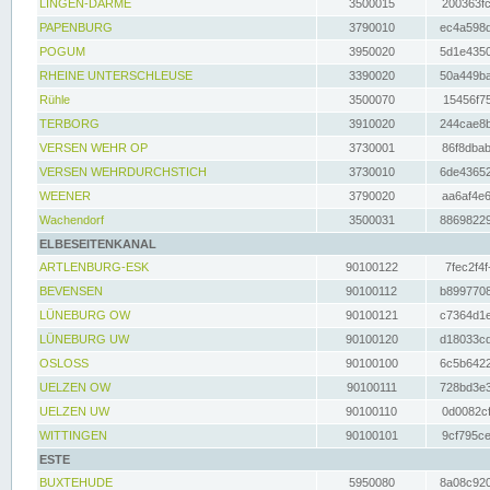
LINGEN-DARME
3500015
200363fc
PAPENBURG
3790010
ec4a598d
POGUM
3950020
5d1e4350
RHEINE UNTERSCHLEUSE
3390020
50a449ba
Rühle
3500070
15456f75
TERBORG
3910020
244cae8b
VERSEN WEHR OP
3730001
86f8dbab
VERSEN WEHRDURCHSTICH
3730010
6de43652
WEENER
3790020
aa6af4e6
Wachendorf
3500031
88698229
ELBESEITENKANAL
ARTLENBURG-ESK
90100122
7fec2f4f
BEVENSEN
90100112
b8997708
LÜNEBURG OW
90100121
c7364d1e
LÜNEBURG UW
90100120
d18033cd
OSLOSS
90100100
6c5b6422
UELZEN OW
90100111
728bd3e3
UELZEN UW
90100110
0d0082cf
WITTINGEN
90100101
9cf795ce
ESTE
BUXTEHUDE
5950080
8a08c920