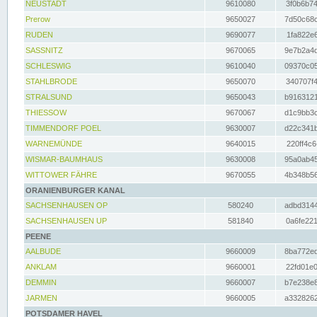
NEUSTADT
9610080
3f0b6b74
Prerow
9650027
7d50c68c
RUDEN
9690077
1fa822e6
SASSNITZ
9670065
9e7b2a4d
SCHLESWIG
9610040
09370c05
STAHLBRODE
9650070
340707f4
STRALSUND
9650043
b9163121
THIESSOW
9670067
d1c9bb3c
TIMMENDORF POEL
9630007
d22c341b
WARNEMÜNDE
9640015
220ff4c6
WISMAR-BAUMHAUS
9630008
95a0ab45
WITTOWER FÄHRE
9670055
4b348b56
ORANIENBURGER KANAL
SACHSENHAUSEN OP
580240
adbd3144
SACHSENHAUSEN UP
581840
0a6fe221
PEENE
AALBUDE
9660009
8ba772ed
ANKLAM
9660001
22fd01e0
DEMMIN
9660007
b7e238e8
JARMEN
9660005
a3328262
POTSDAMER HAVEL