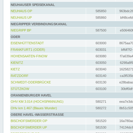
NEUHAUSER SPEISEKANAL
NEUHAUS OP
585850
963bdc26
NEUHAUS UP
585860
bf48cefd
NIEGRIPPER VERBINDUNGSKANAL
NIEGRIPP BP
587500
e506460f
ODER
EISENHÜTTENSTADT
603000
8675aa70
FRANKFURT1 (ODER)
603031
bffdf7f2
HOHENSAATEN-FINOW
603080
f7a639a4
KIENITZ
603050
6298a8f9
KIETZ
603040
16258271
RATZDORF
603140
ca3f535b
SCHWEDT-ODERBRÜCKE
603130
e28babaa
STÜTZKOW
603100
30bff0df
ORANIENBURGER HAVEL
OHV KM 3.014 (HOCHSPANNUNG)
580271
eea7e3dc
OHv km 1.467 (Blaues Wunder)
580272
8b51c505
OBERE HAVEL-WASSERSTRASSE
BISCHOFSWERDER OP
581520
16a780aa
BISCHOFSWERDER UP
581530
74134dc6