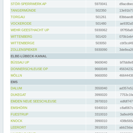
STÖR-SPERRWERK AP
5970041
d9acdbec
TANGERMÜNDE
502350
13e91b77
TORGAU
501261
83bbaedb
VOCKERODE
501480
ae93f2a5
WEHR GEESTHACHT UP
5930062
0f7f58a8
WITTENBERG
501420
070b1eb4
WITTENBERGE
503050
cbf3cd49
ZOLLENSPIEKER
5930090
3de8ea26
ELBE-LÜBECK-KANAL
BÜSSAU UP
9669040
bf7bb8e8
DONNERSCHLEUSE OP
9660049
45634232
MÖLLN
9660050
46644438
EMS
DALUM
3550040
ad357e52
DUKEGAT
3990020
7753c1fa
EMDEN NEUE SEESCHLEUSE
3970010
edfdf747
EMSHÖRN
9340010
c8af067c
FUESTRUP
3310010
3a8ed45f
KNOCK
3990010
438b565e
LEERORT
3910010
abb23dad