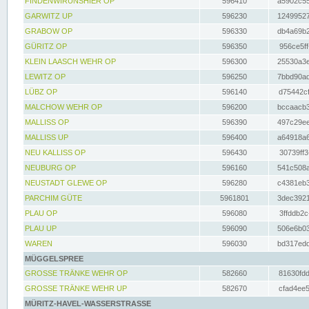
FINDENWIRUNSHIER OP
596410
a5902c55
GARWITZ UP
596230
12499527
GRABOW OP
596330
db4a69b2
GÜRITZ OP
596350
956ce5ff
KLEIN LAASCH WEHR OP
596300
25530a3e
LEWITZ OP
596250
7bbd90ad
LÜBZ OP
596140
d75442cf
MALCHOW WEHR OP
596200
bccaacb3
MALLISS OP
596390
497c29ee
MALLISS UP
596400
a64918a6
NEU KALLISS OP
596430
30739ff3
NEUBURG OP
596160
541c508a
NEUSTADT GLEWE OP
596280
c4381eb3
PARCHIM GÜTE
5961801
3dec3921
PLAU OP
596080
3ffddb2c
PLAU UP
596090
506e6b03
WAREN
596030
bd317edd
MÜGGELSPREE
GROSSE TRÄNKE WEHR OP
582660
81630fdd
GROSSE TRÄNKE WEHR UP
582670
cfad4ee5
MÜRITZ-HAVEL-WASSERSTRASSE