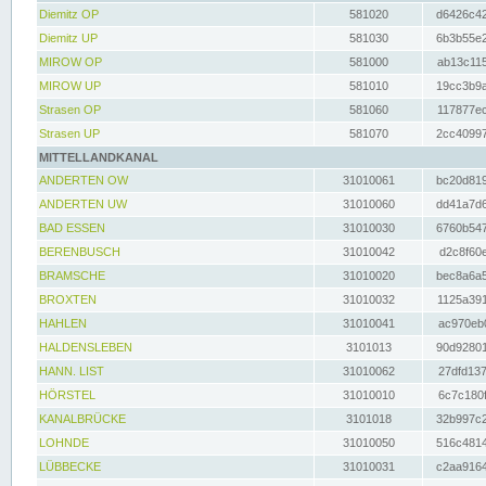
Diemitz OP
581020
d6426c42
Diemitz UP
581030
6b3b55e2
MIROW OP
581000
ab13c115
MIROW UP
581010
19cc3b9a
Strasen OP
581060
117877ec
Strasen UP
581070
2cc40997
MITTELLANDKANAL
ANDERTEN OW
31010061
bc20d819
ANDERTEN UW
31010060
dd41a7d6
BAD ESSEN
31010030
6760b547
BERENBUSCH
31010042
d2c8f60e
BRAMSCHE
31010020
bec8a6a5
BROXTEN
31010032
1125a391
HAHLEN
31010041
ac970eb0
HALDENSLEBEN
3101013
90d92801
HANN. LIST
31010062
27dfd137
HÖRSTEL
31010010
6c7c180f
KANALBRÜCKE
3101018
32b997c2
LOHNDE
31010050
516c4814
LÜBBECKE
31010031
c2aa9164