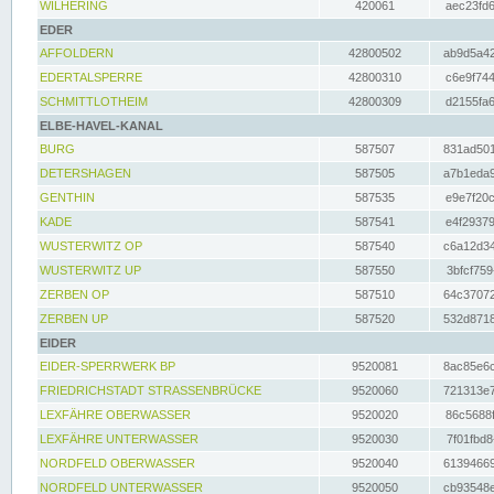
WILHERING
420061
aec23fd6
EDER
AFFOLDERN
42800502
ab9d5a42
EDERTALSPERRE
42800310
c6e9f744
SCHMITTLOTHEIM
42800309
d2155fa6
ELBE-HAVEL-KANAL
BURG
587507
831ad501
DETERSHAGEN
587505
a7b1eda9
GENTHIN
587535
e9e7f20c
KADE
587541
e4f29379
WUSTERWITZ OP
587540
c6a12d34
WUSTERWITZ UP
587550
3bfcf759
ZERBEN OP
587510
64c37072
ZERBEN UP
587520
532d8718
EIDER
EIDER-SPERRWERK BP
9520081
8ac85e6c
FRIEDRICHSTADT STRASSENBRÜCKE
9520060
721313e7
LEXFÄHRE OBERWASSER
9520020
86c5688f
LEXFÄHRE UNTERWASSER
9520030
7f01fbd8
NORDFELD OBERWASSER
9520040
61394669
NORDFELD UNTERWASSER
9520050
cb93548e