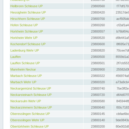
Heilbronn Schleuse UP
23800560
f77df170
Hessigheim Schleuse UP
23800420
23517de9
Hirschhorn Schleuse UP
23800700
acf505dd
Hofen Schleuse UP
23800260
cf2af1a4
Horkheim Schleuse UP
23800557
b76bf04c
Horkheim Wehr UP
23800520
d9b441a5
Kochendorf Schleuse UP
23800600
8f695e71
Ladenburg Wehr UP
23800820
70cee7df
Lauffen
23800500
8559d1a0
Lauffen Schleuse UP
23800501
2f7cb553
Mannheim Neckar
23800900
25582d3f
Marbach Schleuse UP
23800322
456974a8
Marbach Wehr UP
23800320
a73a9cb4
Neckargemünd Schleuse UP
23800740
7be3ff2e
Neckarsteinach Schleuse UP
23800720
d64d07f7
Neckarsulm Wehr UP
23800580
845944f8
Neckarzimmern Schleuse UP
23800640
f00c7183
Oberesslingen Schleuse UP
23800145
cbfae6bc
Oberesslingen Wehr UP
23800140
9de0843a
Obertürkheim Schleuse UP
23800200
80e002d8