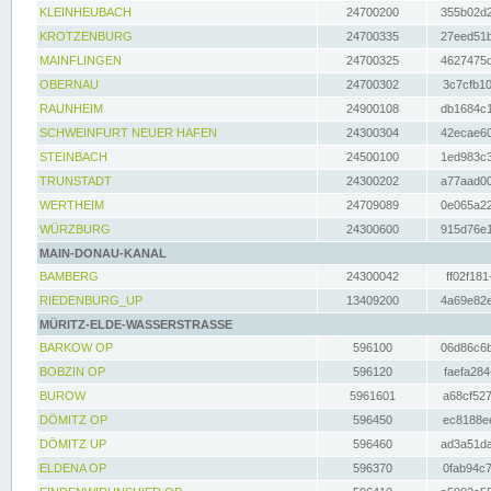
KLEINHEUBACH
24700200
355b02d2
KROTZENBURG
24700335
27eed51b
MAINFLINGEN
24700325
4627475d
OBERNAU
24700302
3c7cfb10
RAUNHEIM
24900108
db1684c1
SCHWEINFURT NEUER HAFEN
24300304
42ecae60
STEINBACH
24500100
1ed983c3
TRUNSTADT
24300202
a77aad00
WERTHEIM
24709089
0e065a22
WÜRZBURG
24300600
915d76e1
MAIN-DONAU-KANAL
BAMBERG
24300042
ff02f181
RIEDENBURG_UP
13409200
4a69e82e
MÜRITZ-ELDE-WASSERSTRASSE
BARKOW OP
596100
06d86c6b
BOBZIN OP
596120
faefa284
BUROW
5961601
a68cf527
DÖMITZ OP
596450
ec8188ee
DÖMITZ UP
596460
ad3a51da
ELDENA OP
596370
0fab94c7