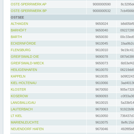
OSTE-SPERRWERK AP
9000000590
8c3295dc
OSTE-SPERRWERK BP
9000000532
7cb4566b
OSTSEE
ALTHAGEN
9650024
b8d05bf9
BARHÖFT
9650040
09227288
BARTH
9650030
00c33ed9
ECKERNFÖRDE
9610045
1faa9b2c
FLENSBURG
9610010
9e19c411
GREIFSWALD OIE
9690078
087b6386
GREIFSWALD-WIECK
9650073
6b53ef42
HEILIGENHAFEN
9610070
06219dd9
KAPPELN
9610035
b09f2243
KIEL-HOLTENAU
9610066
3ad4013f
KLOSTER
9670050
905e7328
KOSEROW
9690093
c0f33a36
LANGBALLIGAU
9610015
5a33bf14
LAUTERBACH
9670063
91922b9b
LT KIEL
9610050
736437d7
MARIENLEUCHTE
9610075
8effc15d
NEUENDORF HAFEN
9670046
492f85b8