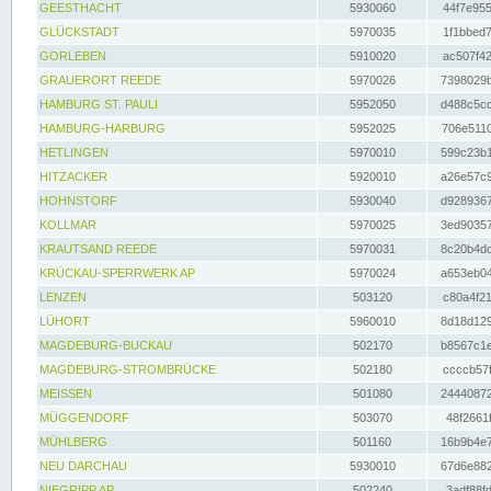
GEESTHACHT
5930060
44f7e955
GLÜCKSTADT
5970035
1f1bbed7
GORLEBEN
5910020
ac507f42
GRAUERORT REEDE
5970026
7398029b
HAMBURG ST. PAULI
5952050
d488c5cc
HAMBURG-HARBURG
5952025
706e5110
HETLINGEN
5970010
599c23b1
HITZACKER
5920010
a26e57c9
HOHNSTORF
5930040
d9289367
KOLLMAR
5970025
3ed90357
KRAUTSAND REEDE
5970031
8c20b4dc
KRÜCKAU-SPERRWERK AP
5970024
a653eb04
LENZEN
503120
c80a4f21
LÜHORT
5960010
8d18d129
MAGDEBURG-BUCKAU
502170
b8567c1e
MAGDEBURG-STROMBRÜCKE
502180
ccccb57f
MEISSEN
501080
24440872
MÜGGENDORF
503070
48f2661f
MÜHLBERG
501160
16b9b4e7
NEU DARCHAU
5930010
67d6e882
NIEGRIPP AP
502240
3adf88fd