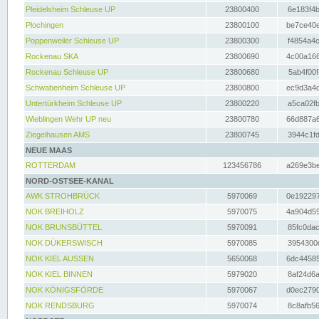
Pleidelsheim Schleuse UP
23800400
6e183f4b
Plochingen
23800100
be7ce40e
Poppenweiler Schleuse UP
23800300
f4854a4c
Rockenau SKA
23800690
4c00a166
Rockenau Schleuse UP
23800680
5ab4f00f
Schwabenheim Schleuse UP
23800800
ec9d3a4d
Untertürkheim Schleuse UP
23800220
a5ca02fb
Wieblingen Wehr UP neu
23800780
66d887a6
Ziegelhausen AMS
23800745
3944c1fd
NEUE MAAS
ROTTERDAM
123456786
a269e3be
NORD-OSTSEE-KANAL
AWK STROHBRÜCK
5970069
0e192297
NOK BREIHOLZ
5970075
4a904d59
NOK BRUNSBÜTTEL
5970091
85fc0dac
NOK DÜKERSWISCH
5970085
3954300d
NOK KIEL AUSSEN
5650068
6dc44585
NOK KIEL BINNEN
5979020
8af24d6a
NOK KÖNIGSFÖRDE
5970067
d0ec2790
NOK RENDSBURG
5970074
8c8afb56