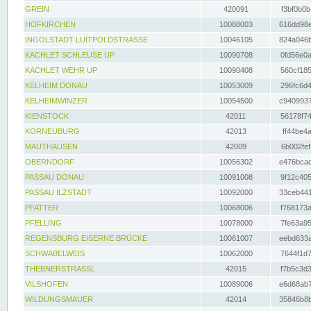
GREIN
420091
f3bf0b0b
HOFKIRCHEN
10088003
616dd98e
INGOLSTADT LUITPOLDSTRASSE
10046105
824a046b
KACHLET SCHLEUSE UP
10090708
0fd56e0a
KACHLET WEHR UP
10090408
560cf185
KELHEIM DONAU
10053009
296fc6d4
KELHEIMWINZER
10054500
c9409937
KIENSTOCK
42011
56178f74
KORNEUBURG
42013
ff44be4a
MAUTHAUSEN
42009
6b002fef
OBERNDORF
10056302
e476bcad
PASSAU DONAU
10091008
9f12c405
PASSAU ILZSTADT
10092000
33ceb441
PFATTER
10068006
f768173a
PFELLING
10078000
7fe63a95
REGENSBURG EISERNE BRÜCKE
10061007
eebd633a
SCHWABELWEIS
10062000
7644f1d7
THEBNERSTRASSL
42015
f7b5c3d3
VILSHOFEN
10089006
e6d68ab7
WILDUNGSMAUER
42014
35846b8b