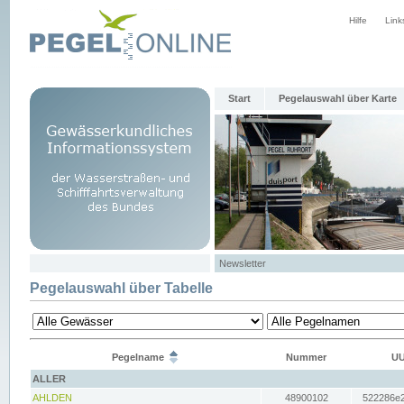
Hilfe
Link
Start
Pegelauswahl über Karte
Newsletter
Pegelauswahl über Tabelle
Pegelname
Nummer
UU
ALLER
AHLDEN
48900102
522286e2