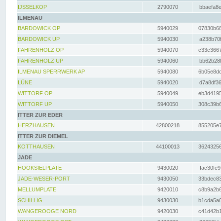
IJSSELKOP
2790070
bbaefa8e
ILMENAU
BARDOWICK OP
5940029
07830b68
BARDOWICK UP
5940030
a238b70f
FAHRENHOLZ OP
5940070
c33c3667
FAHRENHOLZ UP
5940060
bb62b28f
ILMENAU SPERRWERK AP
5940080
6b05e8dc
LÜNE
5940020
d7a8df36
WITTORF OP
5940049
eb3d4195
WITTORF UP
5940050
308c39b6
ITTER ZUR EDER
HERZHAUSEN
42800218
855205e7
ITTER ZUR DIEMEL
KOTTHAUSEN
44100013
36243256
JADE
HOOKSIELPLATE
9430020
fac30fe9
JADE-WESER-PORT
9430050
33bdec83
MELLUMPLATE
9420010
c8b9a2b6
SCHILLIG
9430030
b1cda5a0
WANGEROOGE NORD
9420030
c41d42b1