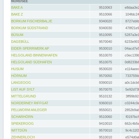
NORDSEE
BAKE A
9510063
e8daa3e2
BAKE Z
9510066
104fdc24
BORKUM FISCHERBALJE
9340020
8727ebfd
BORKUM SÜDSTRAND
9340030
478f21e9
BÜSUM
9510095
5287a3e1
DAGEBÜLL
9570040
6233e901
EIDER-SPERRWERK AP
9530010
04acd7e5
HELGOLAND BINNENHAFEN
9510070
c0ec139b
HELGOLAND SÜDHAFEN
9510075
0d8233b8
HUSUM
9530020
e114aeec
HÖRNUM
9570050
733755fd
LANGEOOG
9390010
a0c1dcb6
LIST AUF SYLT
9570070
5e92d73f
MITTELGRUND
9510132
3ff99b92
NORDERNEY RIFFGAT
9360010
c0244c0e
PELLWORM ANLEGER
9550021
2852b9ab
SCHARHÖRN
9510060
f0197bcf
SPIEKEROOG
9410010
662c4b5e
WITTDÜN
9570010
9c4c11f2
ZEHNERLOCH
9510010
e574d0af