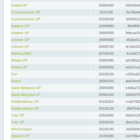
Fankel UP
26900300
583420a8
Grevenmacher OP
2610180
6e72bebf
Grevenmacher UP
26100200
69308142
Koblenz OP
26900880
3f64ff08
Koblenz UP
26900900
9dbcac54
Lehmen OP
26900680
d0abe01a
Lehmen UP
26900700
dc1bb420
Mehring AMS
26700100
4c1b6f17
Müden OP
26900480
a5c880a3
Müden UP
26900500
edc67ca3
Perl
26100100
c263ea53
Ruwer
26500150
abd34ee6
Sankt Aldegund OP
26900080
e4d6a271
Sankt Aldegund UP
26900100
20640279
Stadtbredimus OP
26100110
cceb7060
Stadtbredimus UP
26100130
dfdf753b
Trier OP
26500080
9d2b4126
Trier UP
26500100
3bec53ca
Wincheringen
26100140
bb5560fc
Wintrich OP
26700380
cb4789e4