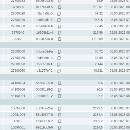
27700133
e6b68bc2-6...
15.9
08.08.2026 07
3770030
8177a148-5...
213.07
08.08.2026 08
27800020
f5bc4a51-0...
39.32
08.08.2026 07
27800040
ccd3e8f1-3...
70.315
08.08.2026 07
27800030
ed260406-b...
72.49
08.08.2026 07
3770040
16508b11-4...
217.86
08.08.2026 08
25463
0024cc40-d...
171.309
08.08.2026 07
27800060
4dbce62d-a...
38.72
08.08.2026 07
27800080
4ef9dd9c-b...
36.59
08.08.2026 07
27800090
facc5c16-f...
2.144
08.08.2026 07
27800050
d31767ef-2...
40.611
08.08.2026 07
44100104
5cdc6555-8...
90.6
08.08.2026 08
44100206
33092c28-2...
90.0
08.08.2026 08
44100024
7deedc21-2...
97.4
08.08.2026 08
10094006
c389c9e2-a...
2223.1
08.08.2026 07
10081004
53d40547-8...
2284.4
08.08.2026 08
42012
ce4e3050-2...
2009.2
08.08.2026 07
10096001
99619dc5-9...
2214.5
08.08.2026 08