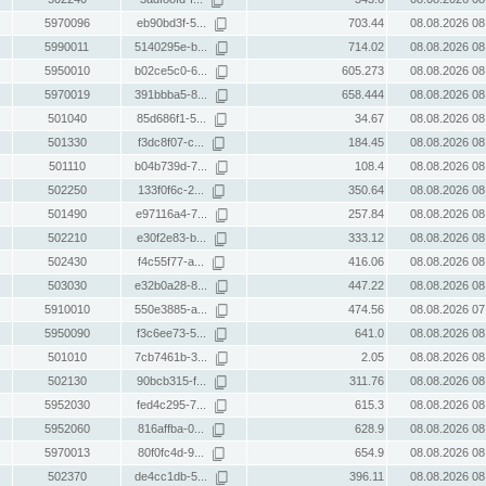
5970096
eb90bd3f-5...
703.44
08.08.2026 08
5990011
5140295e-b...
714.02
08.08.2026 08
5950010
b02ce5c0-6...
605.273
08.08.2026 08
5970019
391bbba5-8...
658.444
08.08.2026 08
501040
85d686f1-5...
34.67
08.08.2026 08
501330
f3dc8f07-c...
184.45
08.08.2026 08
501110
b04b739d-7...
108.4
08.08.2026 08
502250
133f0f6c-2...
350.64
08.08.2026 08
501490
e97116a4-7...
257.84
08.08.2026 08
502210
e30f2e83-b...
333.12
08.08.2026 08
502430
f4c55f77-a...
416.06
08.08.2026 08
503030
e32b0a28-8...
447.22
08.08.2026 08
5910010
550e3885-a...
474.56
08.08.2026 07
5950090
f3c6ee73-5...
641.0
08.08.2026 08
501010
7cb7461b-3...
2.05
08.08.2026 08
502130
90bcb315-f...
311.76
08.08.2026 08
5952030
fed4c295-7...
615.3
08.08.2026 08
5952060
816affba-0...
628.9
08.08.2026 08
5970013
80f0fc4d-9...
654.9
08.08.2026 08
502370
de4cc1db-5...
396.11
08.08.2026 08