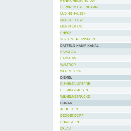
HENRICHENBURG UW
HERBRUM HAFENDAMM
LÜDINGHAUSEN
MÜNSTER OW
MÜNSTER UW
RHEDE
VERSEN TRENNSPITZE
DATTELN-HAMM-KANAL
HAMM OW
HAMM UW
WALTROP
WERRIES OW
DIEMEL
DIEMELTALSPERRE
HELMINGHAUSEN
WILHELMSBRÜCKE
DONAU
ACHLEITEN
DEGGENDORF
DÜRNSTEIN
ERLAU