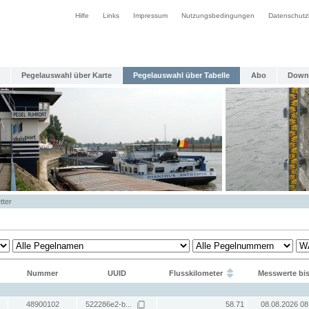
Hilfe
Links
Impressum
Nutzungsbedingungen
Datenschutz
Pegelauswahl über Karte
Pegelauswahl über Tabelle
Abo
Down
tter
Nummer
UUID
Flusskilometer
Messwerte bi
48900102
522286e2-b...
58.71
08.08.2026 08