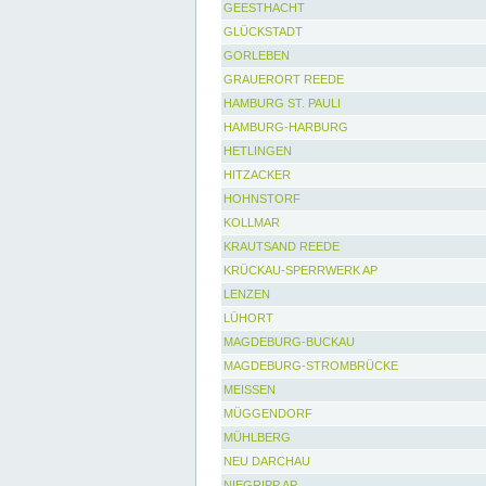
GEESTHACHT
GLÜCKSTADT
GORLEBEN
GRAUERORT REEDE
HAMBURG ST. PAULI
HAMBURG-HARBURG
HETLINGEN
HITZACKER
HOHNSTORF
KOLLMAR
KRAUTSAND REEDE
KRÜCKAU-SPERRWERK AP
LENZEN
LÜHORT
MAGDEBURG-BUCKAU
MAGDEBURG-STROMBRÜCKE
MEISSEN
MÜGGENDORF
MÜHLBERG
NEU DARCHAU
NIEGRIPP AP