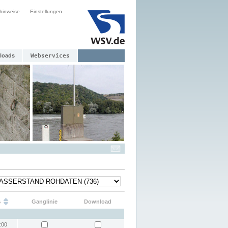
hinweise
Einstellungen
loads
Webservices
s
Ganglinie
Download
:00