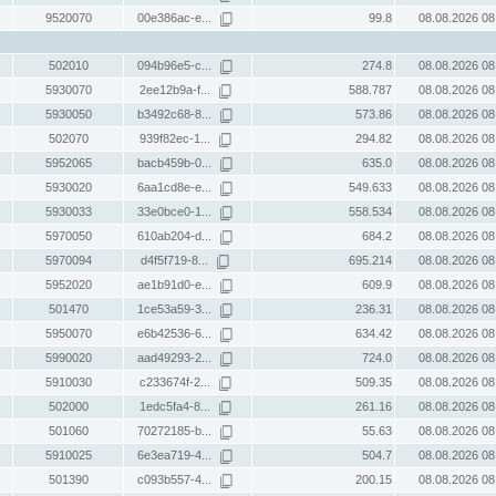
9520070
00e386ac-e...
99.8
08.08.2026 08
502010
094b96e5-c...
274.8
08.08.2026 08
5930070
2ee12b9a-f...
588.787
08.08.2026 08
5930050
b3492c68-8...
573.86
08.08.2026 08
502070
939f82ec-1...
294.82
08.08.2026 08
5952065
bacb459b-0...
635.0
08.08.2026 08
5930020
6aa1cd8e-e...
549.633
08.08.2026 08
5930033
33e0bce0-1...
558.534
08.08.2026 08
5970050
610ab204-d...
684.2
08.08.2026 08
5970094
d4f5f719-8...
695.214
08.08.2026 08
5952020
ae1b91d0-e...
609.9
08.08.2026 08
501470
1ce53a59-3...
236.31
08.08.2026 08
5950070
e6b42536-6...
634.42
08.08.2026 08
5990020
aad49293-2...
724.0
08.08.2026 08
5910030
c233674f-2...
509.35
08.08.2026 08
502000
1edc5fa4-8...
261.16
08.08.2026 08
501060
70272185-b...
55.63
08.08.2026 08
5910025
6e3ea719-4...
504.7
08.08.2026 08
501390
c093b557-4...
200.15
08.08.2026 08