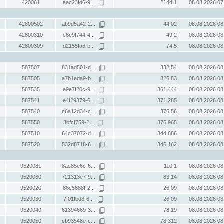
420061
aec23fd6-9...
2144.1
08.08.2026 07
42800502
ab9d5a42-2...
44.02
08.08.2026 08
42800310
c6e9f744-4...
49.2
08.08.2026 08
42800309
d2155fa6-b...
74.5
08.08.2026 08
587507
831ad501-d...
332.54
08.08.2026 08
587505
a7b1eda9-b...
326.83
08.08.2026 08
587535
e9e7f20c-9...
361.444
08.08.2026 08
587541
e4f29379-6...
371.285
08.08.2026 08
587540
c6a12d34-c...
376.56
08.08.2026 08
587550
3bfcf759-2...
376.965
08.08.2026 08
587510
64c37072-d...
344.686
08.08.2026 08
587520
532d8718-6...
346.162
08.08.2026 08
9520081
8ac85e6c-6...
110.1
08.08.2026 08
9520060
721313e7-9...
83.14
08.08.2026 08
9520020
86c5688f-2...
26.09
08.08.2026 08
9520030
7f01fbd8-6...
26.09
08.08.2026 08
9520040
61394669-3...
78.19
08.08.2026 08
9520050
cb93548e-c...
78.312
08.08.2026 08