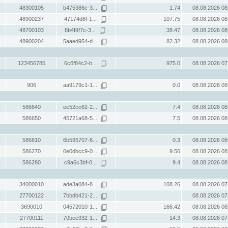
48300105
b475386c-3...
1.74
08.08.2026 08
48900237
47174d8f-1...
107.75
08.08.2026 08
48700103
8b4f9f7c-3...
38.47
08.08.2026 08
48900204
5aaed954-d...
82.32
08.08.2026 08
123456785
6c6f84c2-b...
975.0
08.08.2026 07
906
aa9179c1-1...
0.0
08.08.2026 08
586640
ee52ce62-2...
7.4
08.08.2026 08
586650
45721a68-5...
7.5
08.08.2026 08
586810
6b595707-8...
0.3
08.08.2026 08
586270
0e0dbcc9-0...
9.56
08.08.2026 08
586280
c9a6c3bf-0...
9.4
08.08.2026 08
34000010
ade3a084-8...
108.26
08.08.2026 07
27700122
7bbdb421-2...
08.08.2026 07
3690010
04572010-1...
166.42
08.08.2026 08
27700111
70bee932-1...
14.3
08.08.2026 07