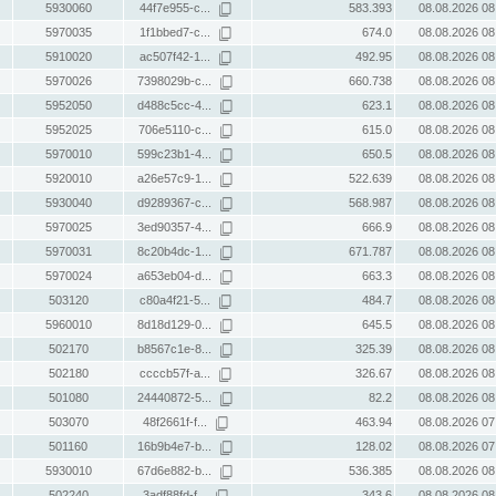
5930060
44f7e955-c...
583.393
08.08.2026 08
5970035
1f1bbed7-c...
674.0
08.08.2026 08
5910020
ac507f42-1...
492.95
08.08.2026 08
5970026
7398029b-c...
660.738
08.08.2026 08
5952050
d488c5cc-4...
623.1
08.08.2026 08
5952025
706e5110-c...
615.0
08.08.2026 08
5970010
599c23b1-4...
650.5
08.08.2026 08
5920010
a26e57c9-1...
522.639
08.08.2026 08
5930040
d9289367-c...
568.987
08.08.2026 08
5970025
3ed90357-4...
666.9
08.08.2026 08
5970031
8c20b4dc-1...
671.787
08.08.2026 08
5970024
a653eb04-d...
663.3
08.08.2026 08
503120
c80a4f21-5...
484.7
08.08.2026 08
5960010
8d18d129-0...
645.5
08.08.2026 08
502170
b8567c1e-8...
325.39
08.08.2026 08
502180
ccccb57f-a...
326.67
08.08.2026 08
501080
24440872-5...
82.2
08.08.2026 08
503070
48f2661f-f...
463.94
08.08.2026 07
501160
16b9b4e7-b...
128.02
08.08.2026 07
5930010
67d6e882-b...
536.385
08.08.2026 08
502240
3adf88fd-f...
343.6
08.08.2026 08