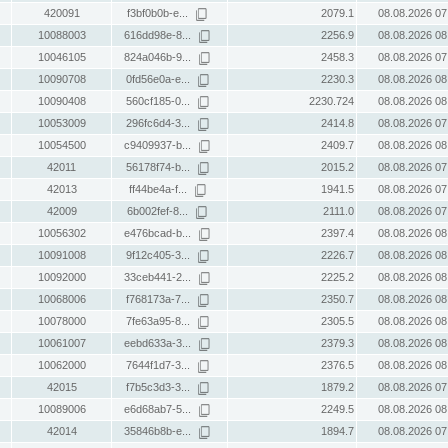
420091
f3bf0b0b-e...
2079.1
08.08.2026 07
10088003
616dd98e-8...
2256.9
08.08.2026 08
10046105
824a046b-9...
2458.3
08.08.2026 07
10090708
0fd56e0a-e...
2230.3
08.08.2026 08
10090408
560cf185-0...
2230.724
08.08.2026 08
10053009
296fc6d4-3...
2414.8
08.08.2026 07
10054500
c9409937-b...
2409.7
08.08.2026 08
42011
56178f74-b...
2015.2
08.08.2026 07
42013
ff44be4a-f...
1941.5
08.08.2026 07
42009
6b002fef-8...
2111.0
08.08.2026 07
10056302
e476bcad-b...
2397.4
08.08.2026 08
10091008
9f12c405-3...
2226.7
08.08.2026 08
10092000
33ceb441-2...
2225.2
08.08.2026 08
10068006
f768173a-7...
2350.7
08.08.2026 08
10078000
7fe63a95-8...
2305.5
08.08.2026 08
10061007
eebd633a-3...
2379.3
08.08.2026 08
10062000
7644f1d7-3...
2376.5
08.08.2026 08
42015
f7b5c3d3-3...
1879.2
08.08.2026 07
10089006
e6d68ab7-5...
2249.5
08.08.2026 08
42014
35846b8b-e...
1894.7
08.08.2026 07