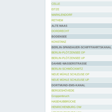
CELLE
EITZE
MARKLENDORF
RETHEM
ALTE MAAS
DORDRECHT
BODENSEE
KONSTANZ
BERLIN-SPANDAUER-SCHIFFFAHRTSKANAL
BERLIN-PLÖTZENSEE OP
BERLIN-PLÖTZENSEE UP
DAHME-WASSERSTRASSE
BERLIN-SCHMÖCKWITZ
NEUE MÜHLE SCHLEUSE OP
NEUE MÜHLE SCHLEUSE UP
DORTMUND-EMS-KANAL
BERGESHÖVEDE
Groppenbruch
HASEHUBBRÜCKE
HENRICHENBURG OW