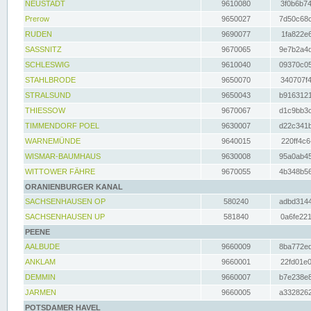
NEUSTADT
9610080
3f0b6b74
Prerow
9650027
7d50c68c
RUDEN
9690077
1fa822e6
SASSNITZ
9670065
9e7b2a4d
SCHLESWIG
9610040
09370c05
STAHLBRODE
9650070
340707f4
STRALSUND
9650043
b9163121
THIESSOW
9670067
d1c9bb3c
TIMMENDORF POEL
9630007
d22c341b
WARNEMÜNDE
9640015
220ff4c6
WISMAR-BAUMHAUS
9630008
95a0ab45
WITTOWER FÄHRE
9670055
4b348b56
ORANIENBURGER KANAL
SACHSENHAUSEN OP
580240
adbd3144
SACHSENHAUSEN UP
581840
0a6fe221
PEENE
AALBUDE
9660009
8ba772ed
ANKLAM
9660001
22fd01e0
DEMMIN
9660007
b7e238e8
JARMEN
9660005
a3328262
POTSDAMER HAVEL