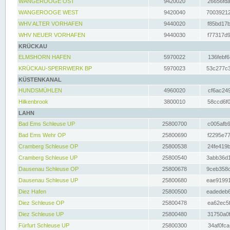
WANGEROOGE OST
9420020
26656fda
WANGEROOGE WEST
9420040
70039212
WHV ALTER VORHAFEN
9440020
f85bd17b
WHV NEUER VORHAFEN
9440030
f77317d9
KRÜCKAU
ELMSHORN HAFEN
5970022
136febf6
KRÜCKAU-SPERRWERK BP
5970023
53c277c3
KÜSTENKANAL
HUNDSMÜHLEN
4960020
cf6ac249
Hilkenbrook
3800010
58ccd6f0
LAHN
Bad Ems Schleuse UP
25800700
c005afb9
Bad Ems Wehr OP
25800690
f2295e77
Cramberg Schleuse OP
25800538
24fe419b
Cramberg Schleuse UP
25800540
3abb36d1
Dausenau Schleuse OP
25800678
9ceb358c
Dausenau Schleuse UP
25800680
eae91991
Diez Hafen
25800500
eadedeb6
Diez Schleuse OP
25800478
ea62ec5f
Diez Schleuse UP
25800480
31750a0f
Fürfurt Schleuse UP
25800300
34af0fca