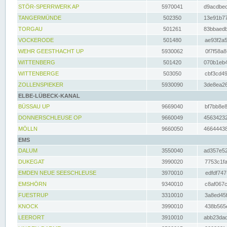
STÖR-SPERRWERK AP
5970041
d9acdbec
TANGERMÜNDE
502350
13e91b77
TORGAU
501261
83bbaedb
VOCKERODE
501480
ae93f2a5
WEHR GEESTHACHT UP
5930062
0f7f58a8
WITTENBERG
501420
070b1eb4
WITTENBERGE
503050
cbf3cd49
ZOLLENSPIEKER
5930090
3de8ea26
ELBE-LÜBECK-KANAL
BÜSSAU UP
9669040
bf7bb8e8
DONNERSCHLEUSE OP
9660049
45634232
MÖLLN
9660050
46644438
EMS
DALUM
3550040
ad357e52
DUKEGAT
3990020
7753c1fa
EMDEN NEUE SEESCHLEUSE
3970010
edfdf747
EMSHÖRN
9340010
c8af067c
FUESTRUP
3310010
3a8ed45f
KNOCK
3990010
438b565e
LEERORT
3910010
abb23dad