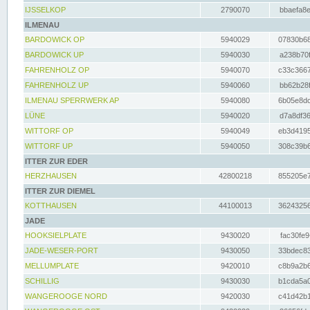
IJSSELKOP
2790070
bbaefa8e
ILMENAU
BARDOWICK OP
5940029
07830b68
BARDOWICK UP
5940030
a238b70f
FAHRENHOLZ OP
5940070
c33c3667
FAHRENHOLZ UP
5940060
bb62b28f
ILMENAU SPERRWERK AP
5940080
6b05e8dc
LÜNE
5940020
d7a8df36
WITTORF OP
5940049
eb3d4195
WITTORF UP
5940050
308c39b6
ITTER ZUR EDER
HERZHAUSEN
42800218
855205e7
ITTER ZUR DIEMEL
KOTTHAUSEN
44100013
36243256
JADE
HOOKSIELPLATE
9430020
fac30fe9
JADE-WESER-PORT
9430050
33bdec83
MELLUMPLATE
9420010
c8b9a2b6
SCHILLIG
9430030
b1cda5a0
WANGEROOGE NORD
9420030
c41d42b1