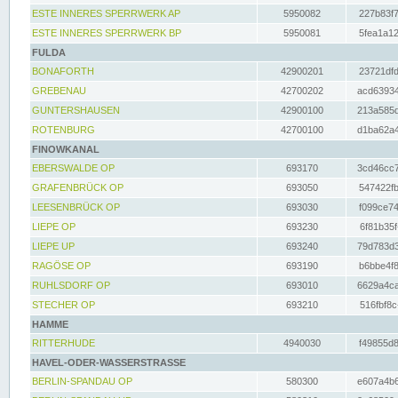
ESTE INNERES SPERRWERK AP
5950082
227b83f7
ESTE INNERES SPERRWERK BP
5950081
5fea1a12
FULDA
BONAFORTH
42900201
23721dfd
GREBENAU
42700202
acd63934
GUNTERSHAUSEN
42900100
213a585d
ROTENBURG
42700100
d1ba62a4
FINOWKANAL
EBERSWALDE OP
693170
3cd46cc7
GRAFENBRÜCK OP
693050
547422fb
LEESENBRÜCK OP
693030
f099ce74
LIEPE OP
693230
6f81b35f
LIEPE UP
693240
79d783d3
RAGÖSE OP
693190
b6bbe4f8
RUHLSDORF OP
693010
6629a4ca
STECHER OP
693210
516fbf8c
HAMME
RITTERHUDE
4940030
f49855d8
HAVEL-ODER-WASSERSTRASSE
BERLIN-SPANDAU OP
580300
e607a4b6