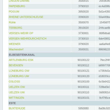
LINGEN-DARME
3500015
200363fc
PAPENBURG
3790010
ec4a598d
POGUM
3950020
5d1e4350
RHEINE UNTERSCHLEUSE
3390020
50a449ba
Rühle
3500070
15456f75
TERBORG
3910020
244cae8b
VERSEN WEHR OP
3730001
86f8dbab
VERSEN WEHRDURCHSTICH
3730010
6de43652
WEENER
3790020
aa6af4e6
Wachendorf
3500031
88698229
ELBESEITENKANAL
ARTLENBURG-ESK
90100122
7fec2f4f
BEVENSEN
90100112
b8997708
LÜNEBURG OW
90100121
c7364d1e
LÜNEBURG UW
90100120
d18033cd
OSLOSS
90100100
6c5b6422
UELZEN OW
90100111
728bd3e3
UELZEN UW
90100110
0d0082cf
WITTINGEN
90100101
9cf795ce
ESTE
BUXTEHUDE
5950080
8a08c920