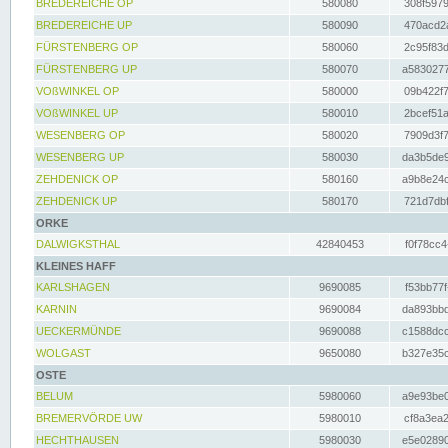
BREDEREICHE OP
580080
308f5979
BREDEREICHE UP
580090
470acd2a
FÜRSTENBERG OP
580060
2c95f83d
FÜRSTENBERG UP
580070
a5830277
VOßWINKEL OP
580000
09b422f7
VOßWINKEL UP
580010
2bcef51a
WESENBERG OP
580020
7909d3f7
WESENBERG UP
580030
da3b5de9
ZEHDENICK OP
580160
a9b8e24c
ZEHDENICK UP
580170
721d7dbf
ORKE
DALWIGKSTHAL
42840453
f0f78cc4
KLEINES HAFF
KARLSHAGEN
9690085
f53bb77f
KARNIN
9690084
da893bbd
UECKERMÜNDE
9690088
c1588dcc
WOLGAST
9650080
b327e35c
OSTE
BELUM
5980060
a9e93be0
BREMERVÖRDE UW
5980010
cf8a3ea2
HECHTHAUSEN
5980030
e5e02890