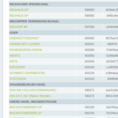
NEUHAUSER SPEISEKANAL
NEUHAUS OP
585850
963bdc26
NEUHAUS UP
585860
bf48cefd
NIEGRIPPER VERBINDUNGSKANAL
NIEGRIPP BP
587500
e506460f
ODER
EISENHÜTTENSTADT
603000
8675aa70
FRANKFURT1 (ODER)
603031
bffdf7f2
HOHENSAATEN-FINOW
603080
f7a639a4
KIENITZ
603050
6298a8f9
KIETZ
603040
16258271
RATZDORF
603140
ca3f535b
SCHWEDT-ODERBRÜCKE
603130
e28babaa
STÜTZKOW
603100
30bff0df
ORANIENBURGER HAVEL
OHV KM 3.014 (HOCHSPANNUNG)
580271
eea7e3dc
OHv km 1.467 (Blaues Wunder)
580272
8b51c505
OBERE HAVEL-WASSERSTRASSE
BISCHOFSWERDER OP
581520
16a780aa
BISCHOFSWERDER UP
581530
74134dc6