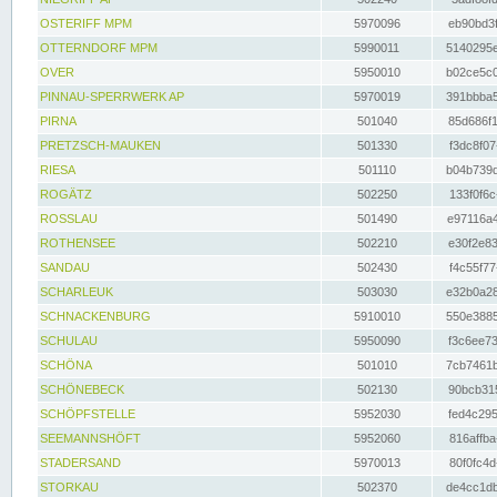
OSTERIFF MPM
5970096
eb90bd3f
OTTERNDORF MPM
5990011
5140295e
OVER
5950010
b02ce5c0
PINNAU-SPERRWERK AP
5970019
391bbba5
PIRNA
501040
85d686f1
PRETZSCH-MAUKEN
501330
f3dc8f07
RIESA
501110
b04b739d
ROGÄTZ
502250
133f0f6c
ROSSLAU
501490
e97116a4
ROTHENSEE
502210
e30f2e83
SANDAU
502430
f4c55f77
SCHARLEUK
503030
e32b0a28
SCHNACKENBURG
5910010
550e3885
SCHULAU
5950090
f3c6ee73
SCHÖNA
501010
7cb7461b
SCHÖNEBECK
502130
90bcb315
SCHÖPFSTELLE
5952030
fed4c295
SEEMANNSHÖFT
5952060
816affba
STADERSAND
5970013
80f0fc4d
STORKAU
502370
de4cc1db