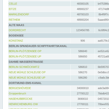
CELLE
48300105
b475386c
EITZE
48900237
47174d8f
MARKLENDORF
48700103
8b4f9f7c
RETHEM
48900204
5aaed954
ALTE MAAS
DORDRECHT
123456785
6c6f84c2
BODENSEE
KONSTANZ
906
aa9179c1
BERLIN-SPANDAUER-SCHIFFFAHRTSKANAL
BERLIN-PLÖTZENSEE OP
586640
ee52ce62
BERLIN-PLÖTZENSEE UP
586650
45721a68
DAHME-WASSERSTRASSE
BERLIN-SCHMÖCKWITZ
586810
6b595707
NEUE MÜHLE SCHLEUSE OP
586270
0e0dbcc9
NEUE MÜHLE SCHLEUSE UP
586280
c9a6c3bf
DORTMUND-EMS-KANAL
BERGESHÖVEDE
34000010
ade3a084
Groppenbruch
27700122
7bbdb421
HASEHUBBRÜCKE
3690010
04572010
HENRICHENBURG OW
27700111
70bee932