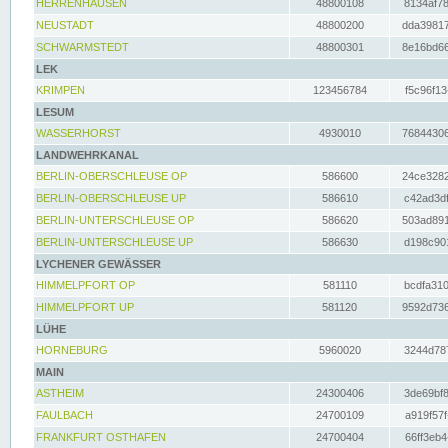
HERRENHAUSEN
48800108
8134af78
NEUSTADT
48800200
dda39817
SCHWARMSTEDT
48800301
8e16bd66
LEK
KRIMPEN
123456784
f5c96f13
LESUM
WASSERHORST
4930010
76844306
LANDWEHRKANAL
BERLIN-OBERSCHLEUSE OP
586600
24ce3282
BERLIN-OBERSCHLEUSE UP
586610
c42ad3df
BERLIN-UNTERSCHLEUSE OP
586620
503ad891
BERLIN-UNTERSCHLEUSE UP
586630
d198c901
LYCHENER GEWÄSSER
HIMMELPFORT OP
581110
bcdfa310
HIMMELPFORT UP
581120
9592d736
LÜHE
HORNEBURG
5960020
3244d787
MAIN
ASTHEIM
24300406
3de69bf8
FAULBACH
24700109
a919f57f
FRANKFURT OSTHAFEN
24700404
66ff3eb4