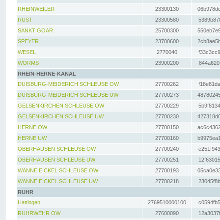
RHEINWEILER
23300130
06b978dd
RUST
23300580
5389b878
SANKT GOAR
25700300
550eb7e9
SPEYER
23700600
2cb8ae5b
WESEL
2770040
f33c3cc9
WORMS
23900200
844a620f
RHEIN-HERNE-KANAL
DUISBURG-MEIDERICH SCHLEUSE OW
27700262
f18e81da
DUISBURG-MEIDERICH SCHLEUSE UW
27700273
48780245
GELSENKIRCHEN SCHLEUSE OW
27700229
5b9f8134
GELSENKIRCHEN SCHLEUSE UW
27700230
427318d0
HERNE OW
27700150
ac6c4362
HERNE UW
27700160
b9975ea1
OBERHAUSEN SCHLEUSE OW
27700240
e251f943
OBERHAUSEN SCHLEUSE UW
27700251
12f63015
WANNE EICKEL SCHLEUSE OW
27700193
05ca0e33
WANNE EICKEL SCHLEUSE UW
27700218
23045f8b
RUHR
Hattingen
2769510000100
c0594fb5
RUHRWEHR OW
27600090
12a3037f