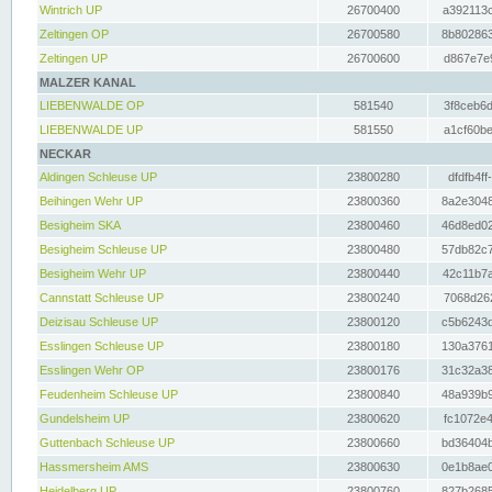
Wintrich UP
26700400
a392113c
Zeltingen OP
26700580
8b802863
Zeltingen UP
26700600
d867e7e9
MALZER KANAL
LIEBENWALDE OP
581540
3f8ceb6d
LIEBENWALDE UP
581550
a1cf60be
NECKAR
Aldingen Schleuse UP
23800280
dfdfb4ff
Beihingen Wehr UP
23800360
8a2e3048
Besigheim SKA
23800460
46d8ed02
Besigheim Schleuse UP
23800480
57db82c7
Besigheim Wehr UP
23800440
42c11b7a
Cannstatt Schleuse UP
23800240
7068d262
Deizisau Schleuse UP
23800120
c5b6243d
Esslingen Schleuse UP
23800180
130a3761
Esslingen Wehr OP
23800176
31c32a38
Feudenheim Schleuse UP
23800840
48a939b9
Gundelsheim UP
23800620
fc1072e4
Guttenbach Schleuse UP
23800660
bd36404b
Hassmersheim AMS
23800630
0e1b8ae0
Heidelberg UP
23800760
827b2685