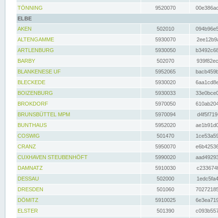
TÖNNING
9520070
00e386ac
ELBE
AKEN
502010
094b96e5
ALTENGAMME
5930070
2ee12b9a
ARTLENBURG
5930050
b3492c68
BARBY
502070
939f82ec
BLANKENESE UF
5952065
bacb459b
BLECKEDE
5930020
6aa1cd8e
BOIZENBURG
5930033
33e0bce0
BROKDORF
5970050
610ab204
BRUNSBÜTTEL MPM
5970094
d4f5f719
BUNTHAUS
5952020
ae1b91d0
COSWIG
501470
1ce53a59
CRANZ
5950070
e6b42536
CUXHAVEN STEUBENHÖFT
5990020
aad49293
DAMNATZ
5910030
c233674f
DESSAU
502000
1edc5fa4
DRESDEN
501060
70272185
DÖMITZ
5910025
6e3ea719
ELSTER
501390
c093b557