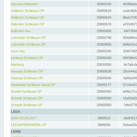
Giessen Klärwerk
25800100
4b386a6a
Hollerich Schleuse OP
25800618
cedc9b0c
Hollerich Schleuse UP
25800620
9beb7290
Kalkofen Schleuse OP
25800578
a7034573
Kalkofen neu
25800600
64f735fd
Lahnstein Schleuse OP
25800798
664d68ea
Lahnstein Schleuse UP
25800800
6b6b31e2
Leun neu
25800200
32807065
Limburg Schleuse UP
25800440
89038b42
Marburg
25830056
4e7a6cfa
Nassau Schleuse OP
25800638
29cb44a2
Nassau Schleuse UP
25800640
3a90a346
Niederbiel Schleuse Kanal OP
25800177
57c8e437
Runkel Schleuse UP
25800400
b85b17cc
Scheidt Schleuse OP
25800558
15a50d2b
Scheidt Schleuse UP
25800560
7dfe4776
LEDA
DREYSCHLOOT
3880010
d4df3617
LEDASPERRWERK UP
3880050
5e6ae93a
LEINE