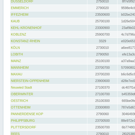
DÜSSELDORF
2750010
8f7e5f92
EMMERICH
2790020
9598e4cb
IFFEZHEIM
23500600
b02be240
KAUB
25700100
1d26e504
KEHL-KRONENHOF
23300900
23af9b02
KOBLENZ
25900700
4c7d796a
KONSTANZ-RHEIN
3329
e020e651
KÖLN
2730010
a6ee8177
LOBITH
2790050
efe13a3d
MAINZ
25100100
a37a9aa3
MANNHEIM
23700700
57090802
MAXAU
23700200
b6c6d5c8
NIERSTEIN-OPPENHEIM
23900600
d28e7ed1
Neuwied Stadt
27100370
dc407f1e
OBERWINTER
27100700
b45359df
OESTRICH
25100300
665be0fe
OTTENHEIM
23300800
787e5d63
PANNERDENSE KOP
2790060
3046493f
PHILIPPSBURG
23700500
88e972e1
PLITTERSDORF
23500700
6b774802
REES
2790010
2f025389