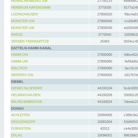
HENRICHENBURG UW
27700133
e6b68bc2
HERBRUM HAFENDAMM
3770030
8177a148
LÜDINGHAUSEN
27800020
f5bc4a51
MÜNSTER OW
27800040
ccd3e8f1
MÜNSTER UW
27800030
ed260406
RHEDE
3770040
16508b11
VERSEN TRENNSPITZE
25463
0024cc40
DATTELN-HAMM-KANAL
HAMM OW
27800060
4dbce62d
HAMM UW
27800080
4ef9dd9c
WALTROP
27800090
facc5c16
WERRIES OW
27800050
d31767ef
DIEMEL
DIEMELTALSPERRE
44100104
5cdc6555
HELMINGHAUSEN
44100206
33092c28
WILHELMSBRÜCKE
44100024
7deedc21
DONAU
ACHLEITEN
10094006
c389c9e2
DEGGENDORF
10081004
53d40547
DÜRNSTEIN
42012
ce4e3050
ERLAU
10096001
99619dc5