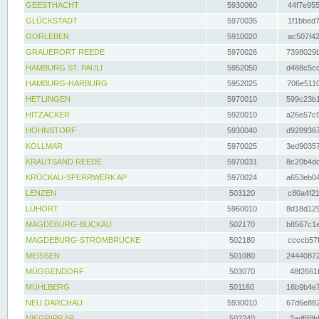
GEESTHACHT
5930060
44f7e955
GLÜCKSTADT
5970035
1f1bbed7
GORLEBEN
5910020
ac507f42
GRAUERORT REEDE
5970026
7398029b
HAMBURG ST. PAULI
5952050
d488c5cc
HAMBURG-HARBURG
5952025
706e5110
HETLINGEN
5970010
599c23b1
HITZACKER
5920010
a26e57c9
HOHNSTORF
5930040
d9289367
KOLLMAR
5970025
3ed90357
KRAUTSAND REEDE
5970031
8c20b4dc
KRÜCKAU-SPERRWERK AP
5970024
a653eb04
LENZEN
503120
c80a4f21
LÜHORT
5960010
8d18d129
MAGDEBURG-BUCKAU
502170
b8567c1e
MAGDEBURG-STROMBRÜCKE
502180
ccccb57f
MEISSEN
501080
24440872
MÜGGENDORF
503070
48f2661f
MÜHLBERG
501160
16b9b4e7
NEU DARCHAU
5930010
67d6e882
NIEGRIPP AP
502240
3adf88fd