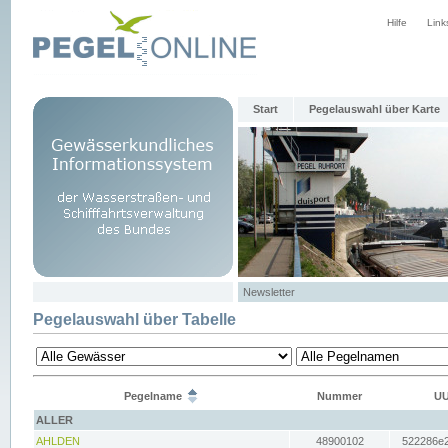
Hilfe
Link
Start
Pegelauswahl über Karte
Newsletter
Pegelauswahl über Tabelle
Pegelname
Nummer
UU
ALLER
AHLDEN
48900102
522286e2