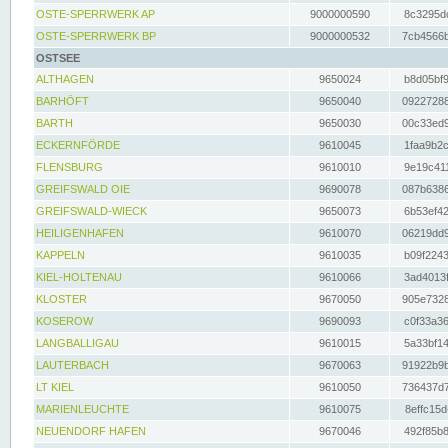
OSTE-SPERRWERK AP
9000000590
8c3295dc
OSTE-SPERRWERK BP
9000000532
7cb4566b
OSTSEE
ALTHAGEN
9650024
b8d05bf9
BARHÖFT
9650040
09227288
BARTH
9650030
00c33ed9
ECKERNFÖRDE
9610045
1faa9b2c
FLENSBURG
9610010
9e19c411
GREIFSWALD OIE
9690078
087b6386
GREIFSWALD-WIECK
9650073
6b53ef42
HEILIGENHAFEN
9610070
06219dd9
KAPPELN
9610035
b09f2243
KIEL-HOLTENAU
9610066
3ad4013f
KLOSTER
9670050
905e7328
KOSEROW
9690093
c0f33a36
LANGBALLIGAU
9610015
5a33bf14
LAUTERBACH
9670063
91922b9b
LT KIEL
9610050
736437d7
MARIENLEUCHTE
9610075
8effc15d
NEUENDORF HAFEN
9670046
492f85b8