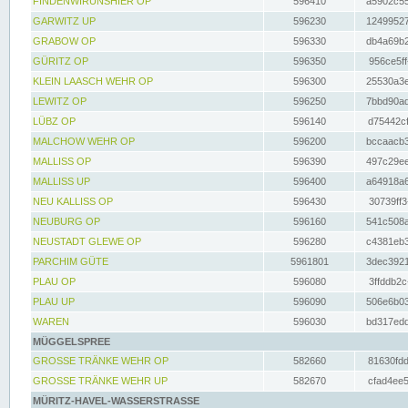
FINDENWIRUNSHIER OP
596410
a5902c55
GARWITZ UP
596230
12499527
GRABOW OP
596330
db4a69b2
GÜRITZ OP
596350
956ce5ff
KLEIN LAASCH WEHR OP
596300
25530a3e
LEWITZ OP
596250
7bbd90ad
LÜBZ OP
596140
d75442cf
MALCHOW WEHR OP
596200
bccaacb3
MALLISS OP
596390
497c29ee
MALLISS UP
596400
a64918a6
NEU KALLISS OP
596430
30739ff3
NEUBURG OP
596160
541c508a
NEUSTADT GLEWE OP
596280
c4381eb3
PARCHIM GÜTE
5961801
3dec3921
PLAU OP
596080
3ffddb2c
PLAU UP
596090
506e6b03
WAREN
596030
bd317edd
MÜGGELSPREE
GROSSE TRÄNKE WEHR OP
582660
81630fdd
GROSSE TRÄNKE WEHR UP
582670
cfad4ee5
MÜRITZ-HAVEL-WASSERSTRASSE