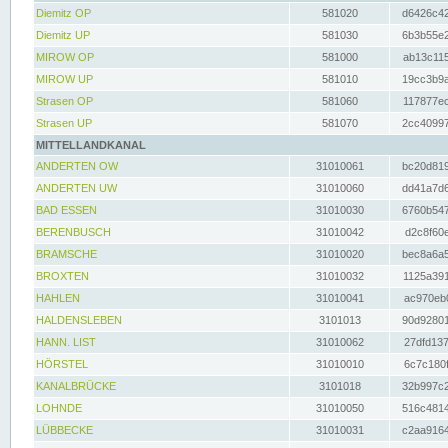
Diemitz OP
581020
d6426c42
Diemitz UP
581030
6b3b55e2
MIROW OP
581000
ab13c115
MIROW UP
581010
19cc3b9a
Strasen OP
581060
117877ec
Strasen UP
581070
2cc40997
MITTELLANDKANAL
ANDERTEN OW
31010061
bc20d819
ANDERTEN UW
31010060
dd41a7d6
BAD ESSEN
31010030
6760b547
BERENBUSCH
31010042
d2c8f60e
BRAMSCHE
31010020
bec8a6a5
BROXTEN
31010032
1125a391
HAHLEN
31010041
ac970eb0
HALDENSLEBEN
3101013
90d92801
HANN. LIST
31010062
27dfd137
HÖRSTEL
31010010
6c7c180f
KANALBRÜCKE
3101018
32b997c2
LOHNDE
31010050
516c4814
LÜBBECKE
31010031
c2aa9164