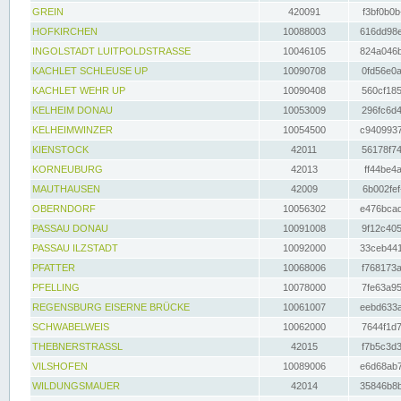
GREIN
420091
f3bf0b0b
HOFKIRCHEN
10088003
616dd98e
INGOLSTADT LUITPOLDSTRASSE
10046105
824a046b
KACHLET SCHLEUSE UP
10090708
0fd56e0a
KACHLET WEHR UP
10090408
560cf185
KELHEIM DONAU
10053009
296fc6d4
KELHEIMWINZER
10054500
c9409937
KIENSTOCK
42011
56178f74
KORNEUBURG
42013
ff44be4a
MAUTHAUSEN
42009
6b002fef
OBERNDORF
10056302
e476bcad
PASSAU DONAU
10091008
9f12c405
PASSAU ILZSTADT
10092000
33ceb441
PFATTER
10068006
f768173a
PFELLING
10078000
7fe63a95
REGENSBURG EISERNE BRÜCKE
10061007
eebd633a
SCHWABELWEIS
10062000
7644f1d7
THEBNERSTRASSL
42015
f7b5c3d3
VILSHOFEN
10089006
e6d68ab7
WILDUNGSMAUER
42014
35846b8b