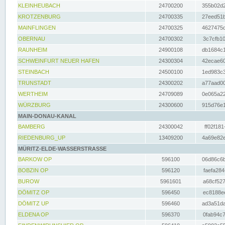
KLEINHEUBACH
24700200
355b02d2
KROTZENBURG
24700335
27eed51b
MAINFLINGEN
24700325
4627475d
OBERNAU
24700302
3c7cfb10
RAUNHEIM
24900108
db1684c1
SCHWEINFURT NEUER HAFEN
24300304
42ecae60
STEINBACH
24500100
1ed983c3
TRUNSTADT
24300202
a77aad00
WERTHEIM
24709089
0e065a22
WÜRZBURG
24300600
915d76e1
MAIN-DONAU-KANAL
BAMBERG
24300042
ff02f181
RIEDENBURG_UP
13409200
4a69e82e
MÜRITZ-ELDE-WASSERSTRASSE
BARKOW OP
596100
06d86c6b
BOBZIN OP
596120
faefa284
BUROW
5961601
a68cf527
DÖMITZ OP
596450
ec8188ee
DÖMITZ UP
596460
ad3a51da
ELDENA OP
596370
0fab94c7