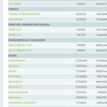
POTSDAM
580412
5e10e1e7
PINNAU
PINNAU-SPERRWERK BP
5970018
26259e8f
UETERSEN
5970016
575da86f
PAREYER VERBINDUNGSKANAL
PAREY EP
502300
25ca1bef
PAREY UP
587530
bafddcbf
RHEINSBERGER GEWÄSSER
WOLFSBRUCH OP
589000
4d00c13e
WOLFSBRUCH UP
589010
3d43a8d7
RHEIN
ANDERNACH
27100400
5735892a
BINGEN
25300200
0309cd61
BONN
2710080
593647aa
BOPPARD
25700500
2ff6379d
BRAUBACH
25700600
d6dc44d1
BREISACH
23300320
9da1ad2b
Basel-Rheinhalle
2310010
94f6eff1
Bodenheim
23900620
f6be7857
DUISBURG-RUHRORT
2770010
c0f51e35