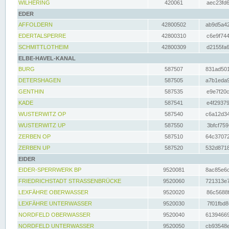
WILHERING
420061
aec23fd6
EDER
AFFOLDERN
42800502
ab9d5a42
EDERTALSPERRE
42800310
c6e9f744
SCHMITTLOTHEIM
42800309
d2155fa6
ELBE-HAVEL-KANAL
BURG
587507
831ad501
DETERSHAGEN
587505
a7b1eda9
GENTHIN
587535
e9e7f20c
KADE
587541
e4f29379
WUSTERWITZ OP
587540
c6a12d34
WUSTERWITZ UP
587550
3bfcf759
ZERBEN OP
587510
64c37072
ZERBEN UP
587520
532d8718
EIDER
EIDER-SPERRWERK BP
9520081
8ac85e6c
FRIEDRICHSTADT STRASSENBRÜCKE
9520060
721313e7
LEXFÄHRE OBERWASSER
9520020
86c5688f
LEXFÄHRE UNTERWASSER
9520030
7f01fbd8
NORDFELD OBERWASSER
9520040
61394669
NORDFELD UNTERWASSER
9520050
cb93548e