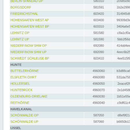
BERLIN-SPANDAU UP
580310
2c68509c
BORGSDORF
581591
1b2e2996
FRIEDRICHSTHAL
603420
314945d6
HOHENSAATEN WEST AP
603400
99309d3e
HOHENSAATEN WEST BP
603310
3404a6e5
LEHNITZ OP
581580
c8a1cf0a
LEHNITZ UP
581590
5bb1f56d
NIEDERFINOW SHW OP
692080
414dd4ee
NIEDERFINOW SHW UP
692090
4eec6b25
SCHWEDT SCHLEUSE BP
603410
4ee515f9
HUNTE
BUTTELERHÖRNE
4960060
b3d88ca6
ELSFLETH OHRT
4960080
531da758
HOLLERSIEL
4960050
2eacef2f
HUNTEBRÜCK
4960070
2e1d458b
OLDENBURG-DRIELAKE
4960030
1b51e55e
REITHÖRNE
4960040
c9df61c4
HAVELKANAL
SCHÖNWALDE OP
587050
d8ef9f21
SCHÖNWALDE UP
587060
b6650b13
IJSSEL