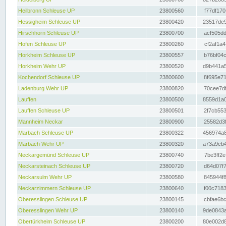
Heilbronn Schleuse UP
23800560
f77df170
Hessigheim Schleuse UP
23800420
23517de9
Hirschhorn Schleuse UP
23800700
acf505dd
Hofen Schleuse UP
23800260
cf2af1a4
Horkheim Schleuse UP
23800557
b76bf04c
Horkheim Wehr UP
23800520
d9b441a5
Kochendorf Schleuse UP
23800600
8f695e71
Ladenburg Wehr UP
23800820
70cee7df
Lauffen
23800500
8559d1a0
Lauffen Schleuse UP
23800501
2f7cb553
Mannheim Neckar
23800900
25582d3f
Marbach Schleuse UP
23800322
456974a8
Marbach Wehr UP
23800320
a73a9cb4
Neckargemünd Schleuse UP
23800740
7be3ff2e
Neckarsteinach Schleuse UP
23800720
d64d07f7
Neckarsulm Wehr UP
23800580
845944f8
Neckarzimmern Schleuse UP
23800640
f00c7183
Oberesslingen Schleuse UP
23800145
cbfae6bc
Oberesslingen Wehr UP
23800140
9de0843a
Obertürkheim Schleuse UP
23800200
80e002d8