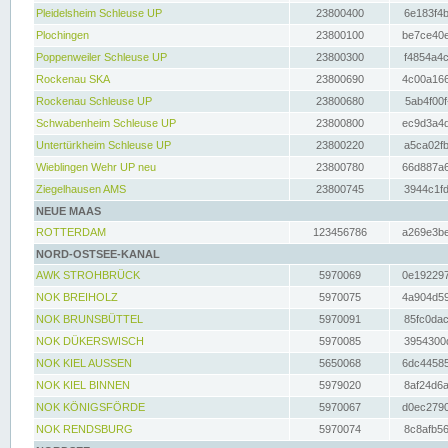
Pleidelsheim Schleuse UP
23800400
6e183f4b
Plochingen
23800100
be7ce40e
Poppenweiler Schleuse UP
23800300
f4854a4c
Rockenau SKA
23800690
4c00a166
Rockenau Schleuse UP
23800680
5ab4f00f
Schwabenheim Schleuse UP
23800800
ec9d3a4d
Untertürkheim Schleuse UP
23800220
a5ca02fb
Wieblingen Wehr UP neu
23800780
66d887a6
Ziegelhausen AMS
23800745
3944c1fd
NEUE MAAS
ROTTERDAM
123456786
a269e3be
NORD-OSTSEE-KANAL
AWK STROHBRÜCK
5970069
0e192297
NOK BREIHOLZ
5970075
4a904d59
NOK BRUNSBÜTTEL
5970091
85fc0dac
NOK DÜKERSWISCH
5970085
3954300d
NOK KIEL AUSSEN
5650068
6dc44585
NOK KIEL BINNEN
5979020
8af24d6a
NOK KÖNIGSFÖRDE
5970067
d0ec2790
NOK RENDSBURG
5970074
8c8afb56