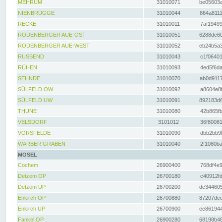
MEHRUM
31010071
be05603a
NIENBRÜGGE
31010044
864a8111
RECKE
31010011
7af19499
RODENBERGER AUE-OST
31010051
6288de60
RODENBERGER AUE-WEST
31010052
eb24b5a3
RUSBEND
31010043
c1f06401
RÜHEN
31010093
4ed5f6da
SEHNDE
31010070
ab0d9117
SÜLFELD OW
31010092
a8604e8f
SÜLFELD UW
31010091
892183d6
THUNE
31010080
42b865fb
VELSDORF
3101012
36f80081
VORSFELDE
31010090
dbb2bb9f
WARBER GRABEN
31010040
2f1080ba
MOSEL
Cochem
26900400
768df4e9
Detzem OP
26700180
c40912fd
Detzem UP
26700200
dc344605
Enkirch OP
26700880
87207dcd
Enkirch UP
26700900
ee861944
Fankel OP
26900280
68198b48