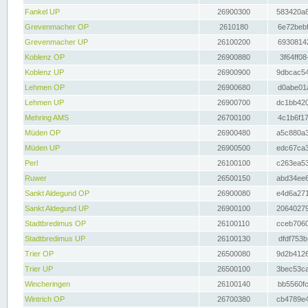
Fankel UP
26900300
583420a8
Grevenmacher OP
2610180
6e72bebf
Grevenmacher UP
26100200
69308142
Koblenz OP
26900880
3f64ff08
Koblenz UP
26900900
9dbcac54
Lehmen OP
26900680
d0abe01a
Lehmen UP
26900700
dc1bb420
Mehring AMS
26700100
4c1b6f17
Müden OP
26900480
a5c880a3
Müden UP
26900500
edc67ca3
Perl
26100100
c263ea53
Ruwer
26500150
abd34ee6
Sankt Aldegund OP
26900080
e4d6a271
Sankt Aldegund UP
26900100
20640279
Stadtbredimus OP
26100110
cceb7060
Stadtbredimus UP
26100130
dfdf753b
Trier OP
26500080
9d2b4126
Trier UP
26500100
3bec53ca
Wincheringen
26100140
bb5560fc
Wintrich OP
26700380
cb4789e4