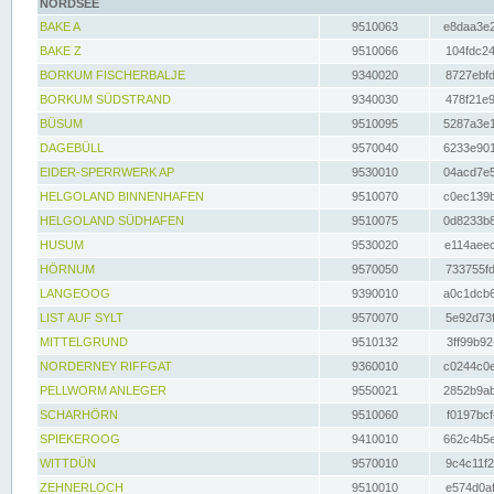
NORDSEE
BAKE A
9510063
e8daa3e2
BAKE Z
9510066
104fdc24
BORKUM FISCHERBALJE
9340020
8727ebfd
BORKUM SÜDSTRAND
9340030
478f21e9
BÜSUM
9510095
5287a3e1
DAGEBÜLL
9570040
6233e901
EIDER-SPERRWERK AP
9530010
04acd7e5
HELGOLAND BINNENHAFEN
9510070
c0ec139b
HELGOLAND SÜDHAFEN
9510075
0d8233b8
HUSUM
9530020
e114aeec
HÖRNUM
9570050
733755fd
LANGEOOG
9390010
a0c1dcb6
LIST AUF SYLT
9570070
5e92d73f
MITTELGRUND
9510132
3ff99b92
NORDERNEY RIFFGAT
9360010
c0244c0e
PELLWORM ANLEGER
9550021
2852b9ab
SCHARHÖRN
9510060
f0197bcf
SPIEKEROOG
9410010
662c4b5e
WITTDÜN
9570010
9c4c11f2
ZEHNERLOCH
9510010
e574d0af