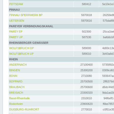
POTSDAM
580412
5e10e1e7
PINNAU
PINNAU-SPERRWERK BP
5970018
26259e8f
UETERSEN
5970016
575da86f
PAREYER VERBINDUNGSKANAL
PAREY EP
502300
25ca1bef
PAREY UP
587530
bafddcbf
RHEINSBERGER GEWÄSSER
WOLFSBRUCH OP
589000
4d00c13e
WOLFSBRUCH UP
589010
3d43a8d7
RHEIN
ANDERNACH
27100400
5735892a
BINGEN
25300200
0309cd61
BONN
2710080
593647aa
BOPPARD
25700500
2ff6379d
BRAUBACH
25700600
d6dc44d1
BREISACH
23300320
9da1ad2b
Basel-Rheinhalle
2310010
94f6eff1
Bodenheim
23900620
f6be7857
DUISBURG-RUHRORT
2770010
c0f51e35