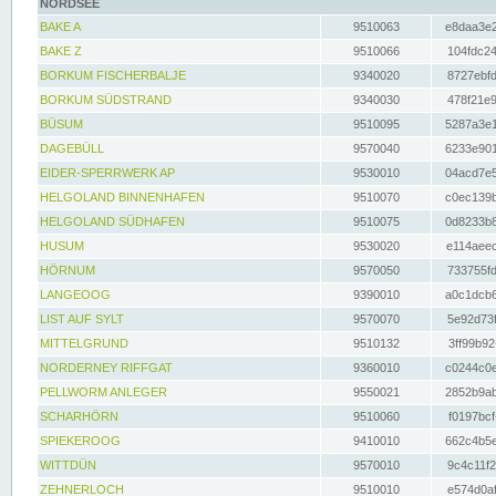
NORDSEE
BAKE A
9510063
e8daa3e2
BAKE Z
9510066
104fdc24
BORKUM FISCHERBALJE
9340020
8727ebfd
BORKUM SÜDSTRAND
9340030
478f21e9
BÜSUM
9510095
5287a3e1
DAGEBÜLL
9570040
6233e901
EIDER-SPERRWERK AP
9530010
04acd7e5
HELGOLAND BINNENHAFEN
9510070
c0ec139b
HELGOLAND SÜDHAFEN
9510075
0d8233b8
HUSUM
9530020
e114aeec
HÖRNUM
9570050
733755fd
LANGEOOG
9390010
a0c1dcb6
LIST AUF SYLT
9570070
5e92d73f
MITTELGRUND
9510132
3ff99b92
NORDERNEY RIFFGAT
9360010
c0244c0e
PELLWORM ANLEGER
9550021
2852b9ab
SCHARHÖRN
9510060
f0197bcf
SPIEKEROOG
9410010
662c4b5e
WITTDÜN
9570010
9c4c11f2
ZEHNERLOCH
9510010
e574d0af