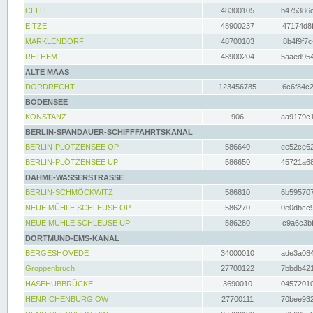
CELLE
48300105
b475386c
EITZE
48900237
47174d8f
MARKLENDORF
48700103
8b4f9f7c
RETHEM
48900204
5aaed954
ALTE MAAS
DORDRECHT
123456785
6c6f84c2
BODENSEE
KONSTANZ
906
aa9179c1
BERLIN-SPANDAUER-SCHIFFFAHRTSKANAL
BERLIN-PLÖTZENSEE OP
586640
ee52ce62
BERLIN-PLÖTZENSEE UP
586650
45721a68
DAHME-WASSERSTRASSE
BERLIN-SCHMÖCKWITZ
586810
6b595707
NEUE MÜHLE SCHLEUSE OP
586270
0e0dbcc9
NEUE MÜHLE SCHLEUSE UP
586280
c9a6c3bf
DORTMUND-EMS-KANAL
BERGESHÖVEDE
34000010
ade3a084
Groppenbruch
27700122
7bbdb421
HASEHUBBRÜCKE
3690010
04572010
HENRICHENBURG OW
27700111
70bee932