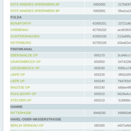
ESTE INNERES SPERRWERK AP
5950082
227b83f7
ESTE INNERES SPERRWERK BP
5950081
5fea1a12
FULDA
BONAFORTH
42900201
23721dfd
GREBENAU
42700202
acd63934
GUNTERSHAUSEN
42900100
213a585d
ROTENBURG
42700100
d1ba62a4
FINOWKANAL
EBERSWALDE OP
693170
3cd46cc7
GRAFENBRÜCK OP
693050
547422fb
LEESENBRÜCK OP
693030
f099ce74
LIEPE OP
693230
6f81b35f
LIEPE UP
693240
79d783d3
RAGÖSE OP
693190
b6bbe4f8
RUHLSDORF OP
693010
6629a4ca
STECHER OP
693210
516fbf8c
HAMME
RITTERHUDE
4940030
f49855d8
HAVEL-ODER-WASSERSTRASSE
BERLIN-SPANDAU OP
580300
e607a4b6