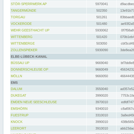
STÖR-SPERRWERK AP
5970041
d9acdbec
TANGERMÜNDE
502350
13e91b77
TORGAU
501261
83bbaedb
VOCKERODE
501480
ae93f2a5
WEHR GEESTHACHT UP
5930062
0f7f58a8
WITTENBERG
501420
070b1eb4
WITTENBERGE
503050
cbf3cd49
ZOLLENSPIEKER
5930090
3de8ea26
ELBE-LÜBECK-KANAL
BÜSSAU UP
9669040
bf7bb8e8
DONNERSCHLEUSE OP
9660049
45634232
MÖLLN
9660050
46644438
EMS
DALUM
3550040
ad357e52
DUKEGAT
3990020
7753c1fa
EMDEN NEUE SEESCHLEUSE
3970010
edfdf747
EMSHÖRN
9340010
c8af067c
FUESTRUP
3310010
3a8ed45f
KNOCK
3990010
438b565e
LEERORT
3910010
abb23dad