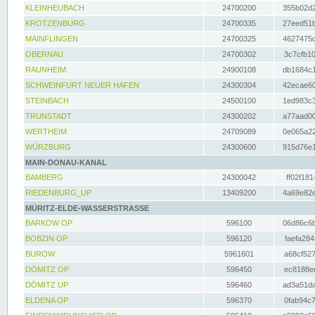
KLEINHEUBACH
24700200
355b02d2
KROTZENBURG
24700335
27eed51b
MAINFLINGEN
24700325
4627475d
OBERNAU
24700302
3c7cfb10
RAUNHEIM
24900108
db1684c1
SCHWEINFURT NEUER HAFEN
24300304
42ecae60
STEINBACH
24500100
1ed983c3
TRUNSTADT
24300202
a77aad00
WERTHEIM
24709089
0e065a22
WÜRZBURG
24300600
915d76e1
MAIN-DONAU-KANAL
BAMBERG
24300042
ff02f181
RIEDENBURG_UP
13409200
4a69e82e
MÜRITZ-ELDE-WASSERSTRASSE
BARKOW OP
596100
06d86c6b
BOBZIN OP
596120
faefa284
BUROW
5961601
a68cf527
DÖMITZ OP
596450
ec8188ee
DÖMITZ UP
596460
ad3a51da
ELDENA OP
596370
0fab94c7