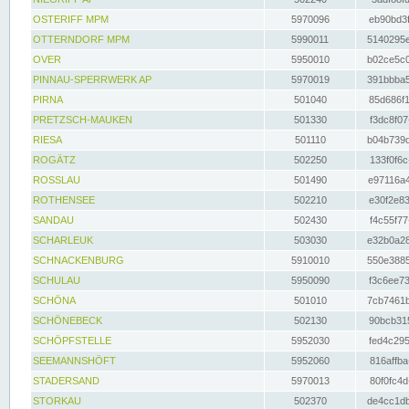
OSTERIFF MPM
5970096
eb90bd3f
OTTERNDORF MPM
5990011
5140295e
OVER
5950010
b02ce5c0
PINNAU-SPERRWERK AP
5970019
391bbba5
PIRNA
501040
85d686f1
PRETZSCH-MAUKEN
501330
f3dc8f07
RIESA
501110
b04b739d
ROGÄTZ
502250
133f0f6c
ROSSLAU
501490
e97116a4
ROTHENSEE
502210
e30f2e83
SANDAU
502430
f4c55f77
SCHARLEUK
503030
e32b0a28
SCHNACKENBURG
5910010
550e3885
SCHULAU
5950090
f3c6ee73
SCHÖNA
501010
7cb7461b
SCHÖNEBECK
502130
90bcb315
SCHÖPFSTELLE
5952030
fed4c295
SEEMANNSHÖFT
5952060
816affba
STADERSAND
5970013
80f0fc4d
STORKAU
502370
de4cc1db