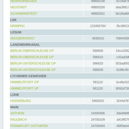
HERRENHAUSEN
48800108
8134af78
NEUSTADT
48800200
dda39817
SCHWARMSTEDT
48800301
8e16bd66
LEK
KRIMPEN
123456784
f5c96f13
LESUM
WASSERHORST
4930010
76844306
LANDWEHRKANAL
BERLIN-OBERSCHLEUSE OP
586600
24ce3282
BERLIN-OBERSCHLEUSE UP
586610
c42ad3df
BERLIN-UNTERSCHLEUSE OP
586620
503ad891
BERLIN-UNTERSCHLEUSE UP
586630
d198c901
LYCHENER GEWÄSSER
HIMMELPFORT OP
581110
bcdfa310
HIMMELPFORT UP
581120
9592d736
LÜHE
HORNEBURG
5960020
3244d787
MAIN
ASTHEIM
24300406
3de69bf8
FAULBACH
24700109
a919f57f
FRANKFURT OSTHAFEN
24700404
66ff3eb4