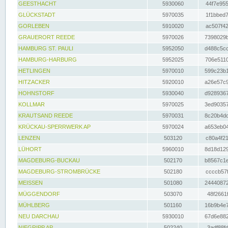
GEESTHACHT
5930060
44f7e955
GLÜCKSTADT
5970035
1f1bbed7
GORLEBEN
5910020
ac507f42
GRAUERORT REEDE
5970026
7398029b
HAMBURG ST. PAULI
5952050
d488c5cc
HAMBURG-HARBURG
5952025
706e5110
HETLINGEN
5970010
599c23b1
HITZACKER
5920010
a26e57c9
HOHNSTORF
5930040
d9289367
KOLLMAR
5970025
3ed90357
KRAUTSAND REEDE
5970031
8c20b4dc
KRÜCKAU-SPERRWERK AP
5970024
a653eb04
LENZEN
503120
c80a4f21
LÜHORT
5960010
8d18d129
MAGDEBURG-BUCKAU
502170
b8567c1e
MAGDEBURG-STROMBRÜCKE
502180
ccccb57f
MEISSEN
501080
24440872
MÜGGENDORF
503070
48f2661f
MÜHLBERG
501160
16b9b4e7
NEU DARCHAU
5930010
67d6e882
NIEGRIPP AP
502240
3adf88fd