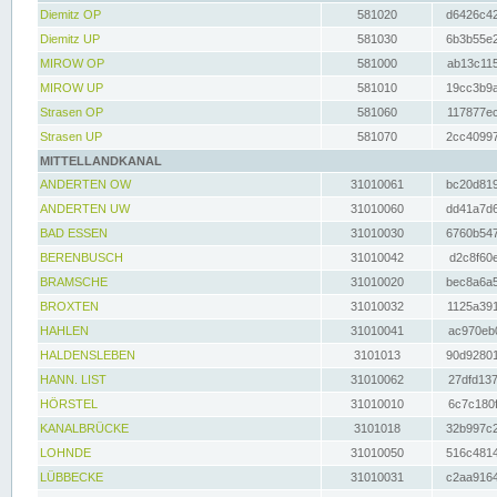
Diemitz OP
581020
d6426c42
Diemitz UP
581030
6b3b55e2
MIROW OP
581000
ab13c115
MIROW UP
581010
19cc3b9a
Strasen OP
581060
117877ec
Strasen UP
581070
2cc40997
MITTELLANDKANAL
ANDERTEN OW
31010061
bc20d819
ANDERTEN UW
31010060
dd41a7d6
BAD ESSEN
31010030
6760b547
BERENBUSCH
31010042
d2c8f60e
BRAMSCHE
31010020
bec8a6a5
BROXTEN
31010032
1125a391
HAHLEN
31010041
ac970eb0
HALDENSLEBEN
3101013
90d92801
HANN. LIST
31010062
27dfd137
HÖRSTEL
31010010
6c7c180f
KANALBRÜCKE
3101018
32b997c2
LOHNDE
31010050
516c4814
LÜBBECKE
31010031
c2aa9164