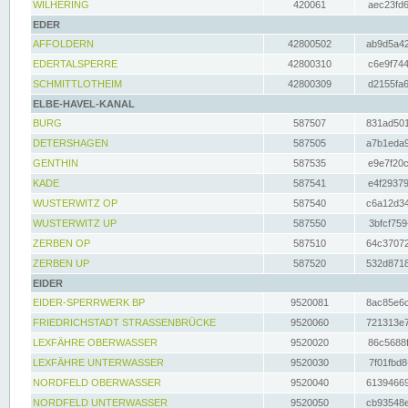
WILHERING
420061
aec23fd6
EDER
AFFOLDERN
42800502
ab9d5a42
EDERTALSPERRE
42800310
c6e9f744
SCHMITTLOTHEIM
42800309
d2155fa6
ELBE-HAVEL-KANAL
BURG
587507
831ad501
DETERSHAGEN
587505
a7b1eda9
GENTHIN
587535
e9e7f20c
KADE
587541
e4f29379
WUSTERWITZ OP
587540
c6a12d34
WUSTERWITZ UP
587550
3bfcf759
ZERBEN OP
587510
64c37072
ZERBEN UP
587520
532d8718
EIDER
EIDER-SPERRWERK BP
9520081
8ac85e6c
FRIEDRICHSTADT STRASSENBRÜCKE
9520060
721313e7
LEXFÄHRE OBERWASSER
9520020
86c5688f
LEXFÄHRE UNTERWASSER
9520030
7f01fbd8
NORDFELD OBERWASSER
9520040
61394669
NORDFELD UNTERWASSER
9520050
cb93548e