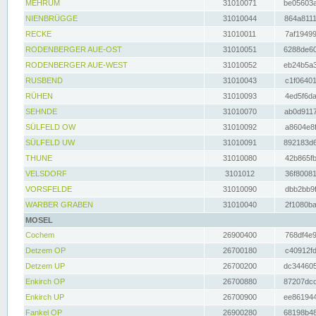
MEHRUM
31010071
be05603a
NIENBRÜGGE
31010044
864a8111
RECKE
31010011
7af19499
RODENBERGER AUE-OST
31010051
6288de60
RODENBERGER AUE-WEST
31010052
eb24b5a3
RUSBEND
31010043
c1f06401
RÜHEN
31010093
4ed5f6da
SEHNDE
31010070
ab0d9117
SÜLFELD OW
31010092
a8604e8f
SÜLFELD UW
31010091
892183d6
THUNE
31010080
42b865fb
VELSDORF
3101012
36f80081
VORSFELDE
31010090
dbb2bb9f
WARBER GRABEN
31010040
2f1080ba
MOSEL
Cochem
26900400
768df4e9
Detzem OP
26700180
c40912fd
Detzem UP
26700200
dc344605
Enkirch OP
26700880
87207dcd
Enkirch UP
26700900
ee861944
Fankel OP
26900280
68198b48