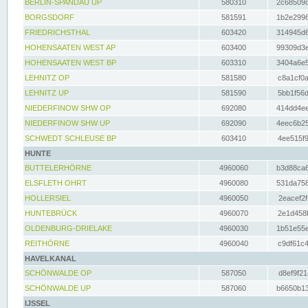
BERLIN-SPANDAU UP
580310
2c68509c
BORGSDORF
581591
1b2e2996
FRIEDRICHSTHAL
603420
314945d6
HOHENSAATEN WEST AP
603400
99309d3e
HOHENSAATEN WEST BP
603310
3404a6e5
LEHNITZ OP
581580
c8a1cf0a
LEHNITZ UP
581590
5bb1f56d
NIEDERFINOW SHW OP
692080
414dd4ee
NIEDERFINOW SHW UP
692090
4eec6b25
SCHWEDT SCHLEUSE BP
603410
4ee515f9
HUNTE
BUTTELERHÖRNE
4960060
b3d88ca6
ELSFLETH OHRT
4960080
531da758
HOLLERSIEL
4960050
2eacef2f
HUNTEBRÜCK
4960070
2e1d458b
OLDENBURG-DRIELAKE
4960030
1b51e55e
REITHÖRNE
4960040
c9df61c4
HAVELKANAL
SCHÖNWALDE OP
587050
d8ef9f21
SCHÖNWALDE UP
587060
b6650b13
IJSSEL