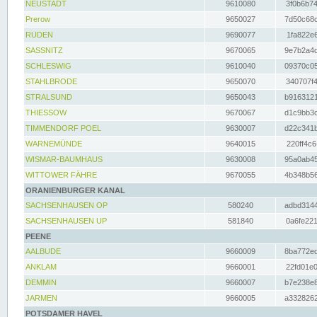
NEUSTADT
9610080
3f0b6b74
Prerow
9650027
7d50c68c
RUDEN
9690077
1fa822e6
SASSNITZ
9670065
9e7b2a4d
SCHLESWIG
9610040
09370c05
STAHLBRODE
9650070
340707f4
STRALSUND
9650043
b9163121
THIESSOW
9670067
d1c9bb3c
TIMMENDORF POEL
9630007
d22c341b
WARNEMÜNDE
9640015
220ff4c6
WISMAR-BAUMHAUS
9630008
95a0ab45
WITTOWER FÄHRE
9670055
4b348b56
ORANIENBURGER KANAL
SACHSENHAUSEN OP
580240
adbd3144
SACHSENHAUSEN UP
581840
0a6fe221
PEENE
AALBUDE
9660009
8ba772ed
ANKLAM
9660001
22fd01e0
DEMMIN
9660007
b7e238e8
JARMEN
9660005
a3328262
POTSDAMER HAVEL