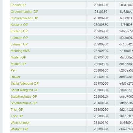
Fankel UP
26900300
583420a8
Grevenmacher OP
2610180
6e72bebf
Grevenmacher UP
26100200
69308142
Koblenz OP
26900880
3f64ff08
Koblenz UP
26900900
9dbcac54
Lehmen OP
26900680
d0abe01a
Lehmen UP
26900700
dc1bb420
Mehring AMS
26700100
4c1b6f17
Müden OP
26900480
a5c880a3
Müden UP
26900500
edc67ca3
Perl
26100100
c263ea53
Ruwer
26500150
abd34ee6
Sankt Aldegund OP
26900080
e4d6a271
Sankt Aldegund UP
26900100
20640279
Stadtbredimus OP
26100110
cceb7060
Stadtbredimus UP
26100130
dfdf753b
Trier OP
26500080
9d2b4126
Trier UP
26500100
3bec53ca
Wincheringen
26100140
bb5560fc
Wintrich OP
26700380
cb4789e4