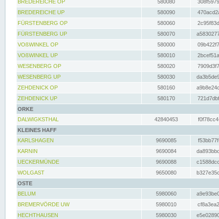
BREDEREICHE OP
580080
308f5979
BREDEREICHE UP
580090
470acd2a
FÜRSTENBERG OP
580060
2c95f83d
FÜRSTENBERG UP
580070
a5830277
VOßWINKEL OP
580000
09b422f7
VOßWINKEL UP
580010
2bcef51a
WESENBERG OP
580020
7909d3f7
WESENBERG UP
580030
da3b5de9
ZEHDENICK OP
580160
a9b8e24c
ZEHDENICK UP
580170
721d7dbf
ORKE
DALWIGKSTHAL
42840453
f0f78cc4
KLEINES HAFF
KARLSHAGEN
9690085
f53bb77f
KARNIN
9690084
da893bbd
UECKERMÜNDE
9690088
c1588dcc
WOLGAST
9650080
b327e35c
OSTE
BELUM
5980060
a9e93be0
BREMERVÖRDE UW
5980010
cf8a3ea2
HECHTHAUSEN
5980030
e5e02890