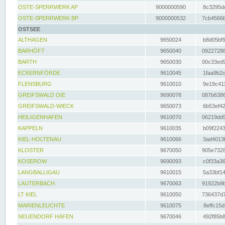
OSTE-SPERRWERK AP
9000000590
8c3295dc
OSTE-SPERRWERK BP
9000000532
7cb4566b
OSTSEE
ALTHAGEN
9650024
b8d05bf9
BARHÖFT
9650040
09227288
BARTH
9650030
00c33ed9
ECKERNFÖRDE
9610045
1faa9b2c
FLENSBURG
9610010
9e19c411
GREIFSWALD OIE
9690078
087b6386
GREIFSWALD-WIECK
9650073
6b53ef42
HEILIGENHAFEN
9610070
06219dd9
KAPPELN
9610035
b09f2243
KIEL-HOLTENAU
9610066
3ad4013f
KLOSTER
9670050
905e7328
KOSEROW
9690093
c0f33a36
LANGBALLIGAU
9610015
5a33bf14
LAUTERBACH
9670063
91922b9b
LT KIEL
9610050
736437d7
MARIENLEUCHTE
9610075
8effc15d
NEUENDORF HAFEN
9670046
492f85b8