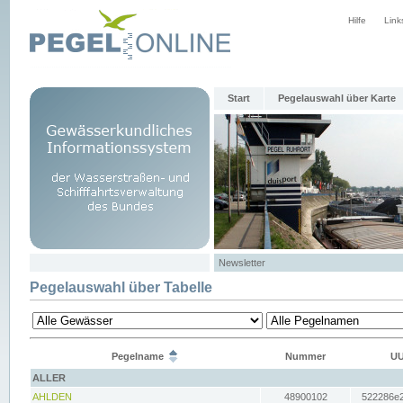
Hilfe
Link
Start
Pegelauswahl über Karte
Newsletter
Pegelauswahl über Tabelle
Pegelname
Nummer
UU
ALLER
AHLDEN
48900102
522286e2