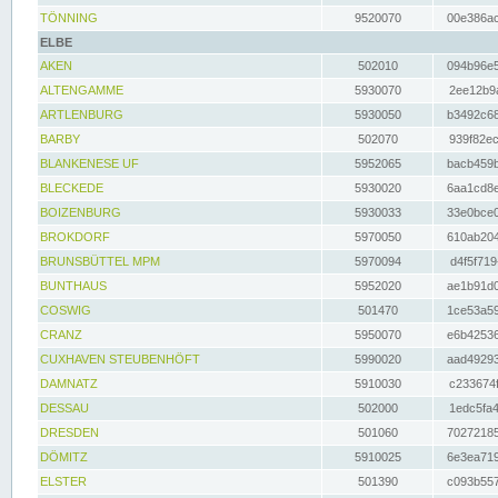
TÖNNING
9520070
00e386ac
ELBE
AKEN
502010
094b96e5
ALTENGAMME
5930070
2ee12b9a
ARTLENBURG
5930050
b3492c68
BARBY
502070
939f82ec
BLANKENESE UF
5952065
bacb459b
BLECKEDE
5930020
6aa1cd8e
BOIZENBURG
5930033
33e0bce0
BROKDORF
5970050
610ab204
BRUNSBÜTTEL MPM
5970094
d4f5f719
BUNTHAUS
5952020
ae1b91d0
COSWIG
501470
1ce53a59
CRANZ
5950070
e6b42536
CUXHAVEN STEUBENHÖFT
5990020
aad49293
DAMNATZ
5910030
c233674f
DESSAU
502000
1edc5fa4
DRESDEN
501060
70272185
DÖMITZ
5910025
6e3ea719
ELSTER
501390
c093b557