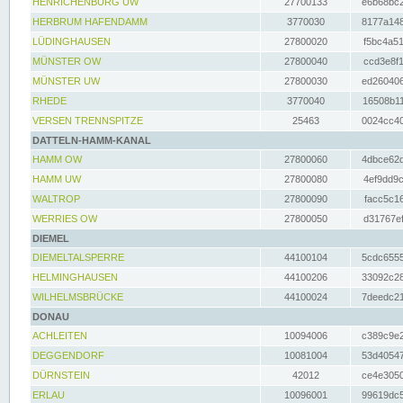
HENRICHENBURG UW
27700133
e6b68bc2
HERBRUM HAFENDAMM
3770030
8177a148
LÜDINGHAUSEN
27800020
f5bc4a51
MÜNSTER OW
27800040
ccd3e8f1
MÜNSTER UW
27800030
ed260406
RHEDE
3770040
16508b11
VERSEN TRENNSPITZE
25463
0024cc40
DATTELN-HAMM-KANAL
HAMM OW
27800060
4dbce62d
HAMM UW
27800080
4ef9dd9c
WALTROP
27800090
facc5c16
WERRIES OW
27800050
d31767ef
DIEMEL
DIEMELTALSPERRE
44100104
5cdc6555
HELMINGHAUSEN
44100206
33092c28
WILHELMSBRÜCKE
44100024
7deedc21
DONAU
ACHLEITEN
10094006
c389c9e2
DEGGENDORF
10081004
53d40547
DÜRNSTEIN
42012
ce4e3050
ERLAU
10096001
99619dc5