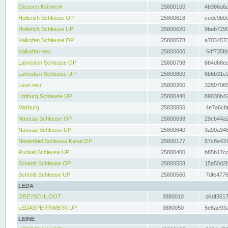
Giessen Klärwerk
25800100
4b386a6a
Hollerich Schleuse OP
25800618
cedc9b0c
Hollerich Schleuse UP
25800620
9beb7290
Kalkofen Schleuse OP
25800578
a7034573
Kalkofen neu
25800600
64f735fd
Lahnstein Schleuse OP
25800798
664d68ea
Lahnstein Schleuse UP
25800800
6b6b31e2
Leun neu
25800200
32807065
Limburg Schleuse UP
25800440
89038b42
Marburg
25830056
4e7a6cfa
Nassau Schleuse OP
25800638
29cb44a2
Nassau Schleuse UP
25800640
3a90a346
Niederbiel Schleuse Kanal OP
25800177
57c8e437
Runkel Schleuse UP
25800400
b85b17cc
Scheidt Schleuse OP
25800558
15a50d2b
Scheidt Schleuse UP
25800560
7dfe4776
LEDA
DREYSCHLOOT
3880010
d4df3617
LEDASPERRWERK UP
3880050
5e6ae93a
LEINE