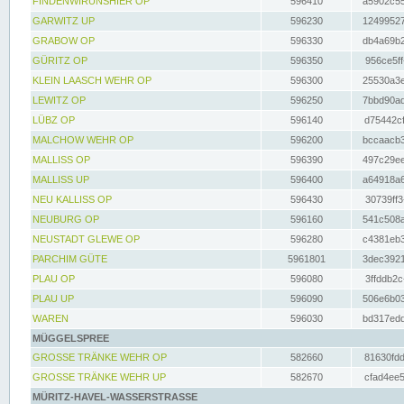
FINDENWIRUNSHIER OP
596410
a5902c55
GARWITZ UP
596230
12499527
GRABOW OP
596330
db4a69b2
GÜRITZ OP
596350
956ce5ff
KLEIN LAASCH WEHR OP
596300
25530a3e
LEWITZ OP
596250
7bbd90ad
LÜBZ OP
596140
d75442cf
MALCHOW WEHR OP
596200
bccaacb3
MALLISS OP
596390
497c29ee
MALLISS UP
596400
a64918a6
NEU KALLISS OP
596430
30739ff3
NEUBURG OP
596160
541c508a
NEUSTADT GLEWE OP
596280
c4381eb3
PARCHIM GÜTE
5961801
3dec3921
PLAU OP
596080
3ffddb2c
PLAU UP
596090
506e6b03
WAREN
596030
bd317edd
MÜGGELSPREE
GROSSE TRÄNKE WEHR OP
582660
81630fdd
GROSSE TRÄNKE WEHR UP
582670
cfad4ee5
MÜRITZ-HAVEL-WASSERSTRASSE