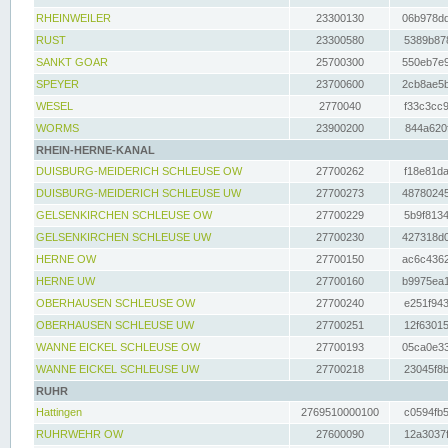
RHEINWEILER
23300130
06b978dd
RUST
23300580
5389b878
SANKT GOAR
25700300
550eb7e9
SPEYER
23700600
2cb8ae5b
WESEL
2770040
f33c3cc9
WORMS
23900200
844a620f
RHEIN-HERNE-KANAL
DUISBURG-MEIDERICH SCHLEUSE OW
27700262
f18e81da
DUISBURG-MEIDERICH SCHLEUSE UW
27700273
48780245
GELSENKIRCHEN SCHLEUSE OW
27700229
5b9f8134
GELSENKIRCHEN SCHLEUSE UW
27700230
427318d0
HERNE OW
27700150
ac6c4362
HERNE UW
27700160
b9975ea1
OBERHAUSEN SCHLEUSE OW
27700240
e251f943
OBERHAUSEN SCHLEUSE UW
27700251
12f63015
WANNE EICKEL SCHLEUSE OW
27700193
05ca0e33
WANNE EICKEL SCHLEUSE UW
27700218
23045f8b
RUHR
Hattingen
2769510000100
c0594fb5
RUHRWEHR OW
27600090
12a3037f