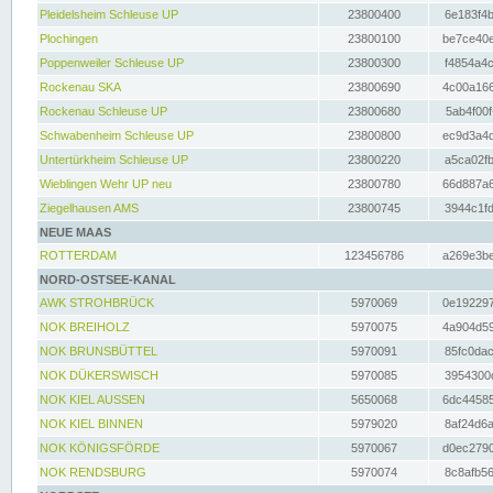
Pleidelsheim Schleuse UP
23800400
6e183f4b
Plochingen
23800100
be7ce40e
Poppenweiler Schleuse UP
23800300
f4854a4c
Rockenau SKA
23800690
4c00a166
Rockenau Schleuse UP
23800680
5ab4f00f
Schwabenheim Schleuse UP
23800800
ec9d3a4d
Untertürkheim Schleuse UP
23800220
a5ca02fb
Wieblingen Wehr UP neu
23800780
66d887a6
Ziegelhausen AMS
23800745
3944c1fd
NEUE MAAS
ROTTERDAM
123456786
a269e3be
NORD-OSTSEE-KANAL
AWK STROHBRÜCK
5970069
0e192297
NOK BREIHOLZ
5970075
4a904d59
NOK BRUNSBÜTTEL
5970091
85fc0dac
NOK DÜKERSWISCH
5970085
3954300d
NOK KIEL AUSSEN
5650068
6dc44585
NOK KIEL BINNEN
5979020
8af24d6a
NOK KÖNIGSFÖRDE
5970067
d0ec2790
NOK RENDSBURG
5970074
8c8afb56