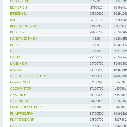
DÜSSELDORF
2750010
8f7e5f92
EMMERICH
2790020
9598e4cb
IFFEZHEIM
23500600
b02be240
KAUB
25700100
1d26e504
KEHL-KRONENHOF
23300900
23af9b02
KOBLENZ
25900700
4c7d796a
KONSTANZ-RHEIN
3329
e020e651
KÖLN
2730010
a6ee8177
LOBITH
2790050
efe13a3d
MAINZ
25100100
a37a9aa3
MANNHEIM
23700700
57090802
MAXAU
23700200
b6c6d5c8
NIERSTEIN-OPPENHEIM
23900600
d28e7ed1
Neuwied Stadt
27100370
dc407f1e
OBERWINTER
27100700
b45359df
OESTRICH
25100300
665be0fe
OTTENHEIM
23300800
787e5d63
PANNERDENSE KOP
2790060
3046493f
PHILIPPSBURG
23700500
88e972e1
PLITTERSDORF
23500700
6b774802
REES
2790010
2f025389