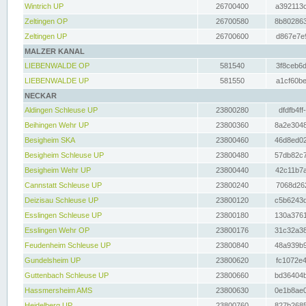
Wintrich UP
26700400
a392113c
Zeltingen OP
26700580
8b802863
Zeltingen UP
26700600
d867e7e9
MALZER KANAL
LIEBENWALDE OP
581540
3f8ceb6d
LIEBENWALDE UP
581550
a1cf60be
NECKAR
Aldingen Schleuse UP
23800280
dfdfb4ff
Beihingen Wehr UP
23800360
8a2e3048
Besigheim SKA
23800460
46d8ed02
Besigheim Schleuse UP
23800480
57db82c7
Besigheim Wehr UP
23800440
42c11b7a
Cannstatt Schleuse UP
23800240
7068d262
Deizisau Schleuse UP
23800120
c5b6243d
Esslingen Schleuse UP
23800180
130a3761
Esslingen Wehr OP
23800176
31c32a38
Feudenheim Schleuse UP
23800840
48a939b9
Gundelsheim UP
23800620
fc1072e4
Guttenbach Schleuse UP
23800660
bd36404b
Hassmersheim AMS
23800630
0e1b8ae0
Heidelberg UP
23800760
827b2685