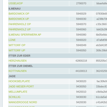
IJSSELKOP
2790070
bbaefa8e
ILMENAU
BARDOWICK OP
5940029
07830b68
BARDOWICK UP
5940030
a238b70f
FAHRENHOLZ OP
5940070
c33c3667
FAHRENHOLZ UP
5940060
bb62b28f
ILMENAU SPERRWERK AP
5940080
6b05e8dc
LÜNE
5940020
d7a8df36
WITTORF OP
5940049
eb3d4195
WITTORF UP
5940050
308c39b6
ITTER ZUR EDER
HERZHAUSEN
42800218
855205e7
ITTER ZUR DIEMEL
KOTTHAUSEN
44100013
36243256
JADE
HOOKSIELPLATE
9430020
fac30fe9
JADE-WESER-PORT
9430050
33bdec83
MELLUMPLATE
9420010
c8b9a2b6
SCHILLIG
9430030
b1cda5a0
WANGEROOGE NORD
9420030
c41d42b1