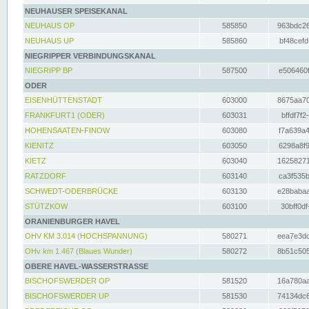
NEUHAUSER SPEISEKANAL
NEUHAUS OP
585850
963bdc26
NEUHAUS UP
585860
bf48cefd
NIEGRIPPER VERBINDUNGSKANAL
NIEGRIPP BP
587500
e506460f
ODER
EISENHÜTTENSTADT
603000
8675aa70
FRANKFURT1 (ODER)
603031
bffdf7f2
HOHENSAATEN-FINOW
603080
f7a639a4
KIENITZ
603050
6298a8f9
KIETZ
603040
16258271
RATZDORF
603140
ca3f535b
SCHWEDT-ODERBRÜCKE
603130
e28babaa
STÜTZKOW
603100
30bff0df
ORANIENBURGER HAVEL
OHV KM 3.014 (HOCHSPANNUNG)
580271
eea7e3dc
OHv km 1.467 (Blaues Wunder)
580272
8b51c505
OBERE HAVEL-WASSERSTRASSE
BISCHOFSWERDER OP
581520
16a780aa
BISCHOFSWERDER UP
581530
74134dc6