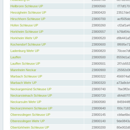
Heilbronn Schleuse UP
23800560
f77df170
Hessigheim Schleuse UP
23800420
23517de9
Hirschhorn Schleuse UP
23800700
acf505dd
Hofen Schleuse UP
23800260
cf2af1a4
Horkheim Schleuse UP
23800557
b76bf04c
Horkheim Wehr UP
23800520
d9b441a5
Kochendorf Schleuse UP
23800600
8f695e71
Ladenburg Wehr UP
23800820
70cee7df
Lauffen
23800500
8559d1a0
Lauffen Schleuse UP
23800501
2f7cb553
Mannheim Neckar
23800900
25582d3f
Marbach Schleuse UP
23800322
456974a8
Marbach Wehr UP
23800320
a73a9cb4
Neckargemünd Schleuse UP
23800740
7be3ff2e
Neckarsteinach Schleuse UP
23800720
d64d07f7
Neckarsulm Wehr UP
23800580
845944f8
Neckarzimmern Schleuse UP
23800640
f00c7183
Oberesslingen Schleuse UP
23800145
cbfae6bc
Oberesslingen Wehr UP
23800140
9de0843a
Obertürkheim Schleuse UP
23800200
80e002d8