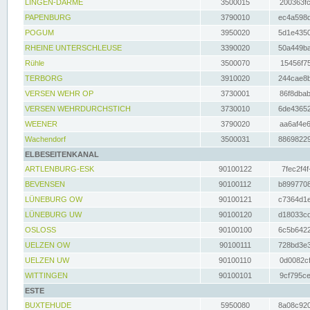
LINGEN-DARME
3500015
200363fc
PAPENBURG
3790010
ec4a598d
POGUM
3950020
5d1e4350
RHEINE UNTERSCHLEUSE
3390020
50a449ba
Rühle
3500070
15456f75
TERBORG
3910020
244cae8b
VERSEN WEHR OP
3730001
86f8dbab
VERSEN WEHRDURCHSTICH
3730010
6de43652
WEENER
3790020
aa6af4e6
Wachendorf
3500031
88698229
ELBESEITENKANAL
ARTLENBURG-ESK
90100122
7fec2f4f
BEVENSEN
90100112
b8997708
LÜNEBURG OW
90100121
c7364d1e
LÜNEBURG UW
90100120
d18033cd
OSLOSS
90100100
6c5b6422
UELZEN OW
90100111
728bd3e3
UELZEN UW
90100110
0d0082cf
WITTINGEN
90100101
9cf795ce
ESTE
BUXTEHUDE
5950080
8a08c920