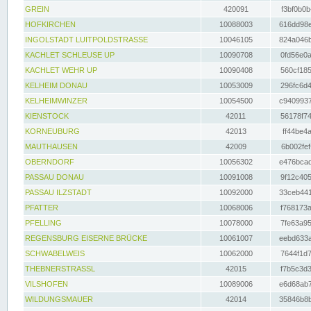
GREIN
420091
f3bf0b0b
HOFKIRCHEN
10088003
616dd98e
INGOLSTADT LUITPOLDSTRASSE
10046105
824a046b
KACHLET SCHLEUSE UP
10090708
0fd56e0a
KACHLET WEHR UP
10090408
560cf185
KELHEIM DONAU
10053009
296fc6d4
KELHEIMWINZER
10054500
c9409937
KIENSTOCK
42011
56178f74
KORNEUBURG
42013
ff44be4a
MAUTHAUSEN
42009
6b002fef
OBERNDORF
10056302
e476bcad
PASSAU DONAU
10091008
9f12c405
PASSAU ILZSTADT
10092000
33ceb441
PFATTER
10068006
f768173a
PFELLING
10078000
7fe63a95
REGENSBURG EISERNE BRÜCKE
10061007
eebd633a
SCHWABELWEIS
10062000
7644f1d7
THEBNERSTRASSL
42015
f7b5c3d3
VILSHOFEN
10089006
e6d68ab7
WILDUNGSMAUER
42014
35846b8b