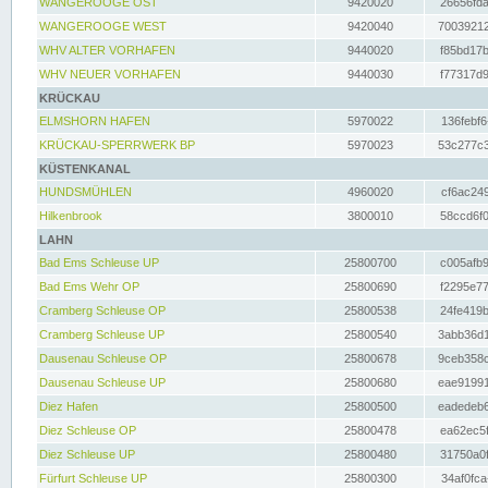
WANGEROOGE OST
9420020
26656fda
WANGEROOGE WEST
9420040
70039212
WHV ALTER VORHAFEN
9440020
f85bd17b
WHV NEUER VORHAFEN
9440030
f77317d9
KRÜCKAU
ELMSHORN HAFEN
5970022
136febf6
KRÜCKAU-SPERRWERK BP
5970023
53c277c3
KÜSTENKANAL
HUNDSMÜHLEN
4960020
cf6ac249
Hilkenbrook
3800010
58ccd6f0
LAHN
Bad Ems Schleuse UP
25800700
c005afb9
Bad Ems Wehr OP
25800690
f2295e77
Cramberg Schleuse OP
25800538
24fe419b
Cramberg Schleuse UP
25800540
3abb36d1
Dausenau Schleuse OP
25800678
9ceb358c
Dausenau Schleuse UP
25800680
eae91991
Diez Hafen
25800500
eadedeb6
Diez Schleuse OP
25800478
ea62ec5f
Diez Schleuse UP
25800480
31750a0f
Fürfurt Schleuse UP
25800300
34af0fca