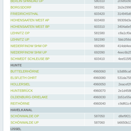
BERLIN-SPANDAU UP
580310
2c68509c
BORGSDORF
581591
1b2e2996
FRIEDRICHSTHAL
603420
314945d6
HOHENSAATEN WEST AP
603400
99309d3e
HOHENSAATEN WEST BP
603310
3404a6e5
LEHNITZ OP
581580
c8a1cf0a
LEHNITZ UP
581590
5bb1f56d
NIEDERFINOW SHW OP
692080
414dd4ee
NIEDERFINOW SHW UP
692090
4eec6b25
SCHWEDT SCHLEUSE BP
603410
4ee515f9
HUNTE
BUTTELERHÖRNE
4960060
b3d88ca6
ELSFLETH OHRT
4960080
531da758
HOLLERSIEL
4960050
2eacef2f
HUNTEBRÜCK
4960070
2e1d458b
OLDENBURG-DRIELAKE
4960030
1b51e55e
REITHÖRNE
4960040
c9df61c4
HAVELKANAL
SCHÖNWALDE OP
587050
d8ef9f21
SCHÖNWALDE UP
587060
b6650b13
IJSSEL