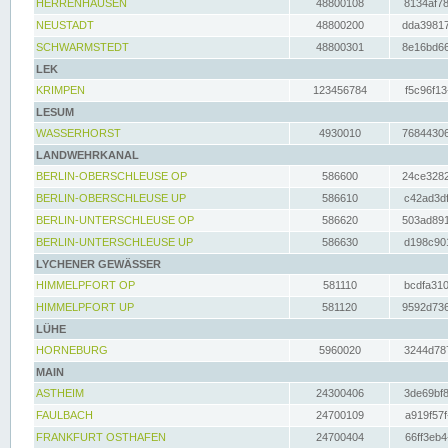
HERRENHAUSEN
48800108
8134af78
NEUSTADT
48800200
dda39817
SCHWARMSTEDT
48800301
8e16bd66
LEK
KRIMPEN
123456784
f5c96f13
LESUM
WASSERHORST
4930010
76844306
LANDWEHRKANAL
BERLIN-OBERSCHLEUSE OP
586600
24ce3282
BERLIN-OBERSCHLEUSE UP
586610
c42ad3df
BERLIN-UNTERSCHLEUSE OP
586620
503ad891
BERLIN-UNTERSCHLEUSE UP
586630
d198c901
LYCHENER GEWÄSSER
HIMMELPFORT OP
581110
bcdfa310
HIMMELPFORT UP
581120
9592d736
LÜHE
HORNEBURG
5960020
3244d787
MAIN
ASTHEIM
24300406
3de69bf8
FAULBACH
24700109
a919f57f
FRANKFURT OSTHAFEN
24700404
66ff3eb4