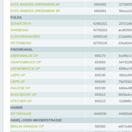
ESTE INNERES SPERRWERK AP
5950082
227b83f7
ESTE INNERES SPERRWERK BP
5950081
5fea1a12
FULDA
BONAFORTH
42900201
23721dfd
GREBENAU
42700202
acd63934
GUNTERSHAUSEN
42900100
213a585d
ROTENBURG
42700100
d1ba62a4
FINOWKANAL
EBERSWALDE OP
693170
3cd46cc7
GRAFENBRÜCK OP
693050
547422fb
LEESENBRÜCK OP
693030
f099ce74
LIEPE OP
693230
6f81b35f
LIEPE UP
693240
79d783d3
RAGÖSE OP
693190
b6bbe4f8
RUHLSDORF OP
693010
6629a4ca
STECHER OP
693210
516fbf8c
HAMME
RITTERHUDE
4940030
f49855d8
HAVEL-ODER-WASSERSTRASSE
BERLIN-SPANDAU OP
580300
e607a4b6