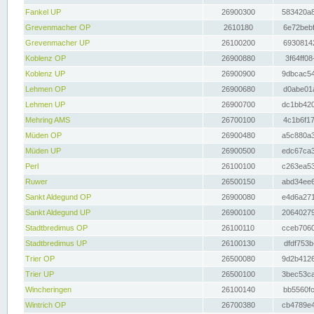
Fankel UP
26900300
583420a8
Grevenmacher OP
2610180
6e72bebf
Grevenmacher UP
26100200
69308142
Koblenz OP
26900880
3f64ff08
Koblenz UP
26900900
9dbcac54
Lehmen OP
26900680
d0abe01a
Lehmen UP
26900700
dc1bb420
Mehring AMS
26700100
4c1b6f17
Müden OP
26900480
a5c880a3
Müden UP
26900500
edc67ca3
Perl
26100100
c263ea53
Ruwer
26500150
abd34ee6
Sankt Aldegund OP
26900080
e4d6a271
Sankt Aldegund UP
26900100
20640279
Stadtbredimus OP
26100110
cceb7060
Stadtbredimus UP
26100130
dfdf753b
Trier OP
26500080
9d2b4126
Trier UP
26500100
3bec53ca
Wincheringen
26100140
bb5560fc
Wintrich OP
26700380
cb4789e4