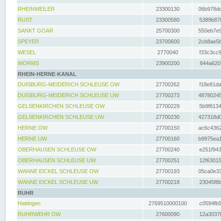
RHEINWEILER
23300130
06b978dd
RUST
23300580
5389b878
SANKT GOAR
25700300
550eb7e9
SPEYER
23700600
2cb8ae5b
WESEL
2770040
f33c3cc9
WORMS
23900200
844a620f
RHEIN-HERNE-KANAL
DUISBURG-MEIDERICH SCHLEUSE OW
27700262
f18e81da
DUISBURG-MEIDERICH SCHLEUSE UW
27700273
48780245
GELSENKIRCHEN SCHLEUSE OW
27700229
5b9f8134
GELSENKIRCHEN SCHLEUSE UW
27700230
427318d0
HERNE OW
27700150
ac6c4362
HERNE UW
27700160
b9975ea1
OBERHAUSEN SCHLEUSE OW
27700240
e251f943
OBERHAUSEN SCHLEUSE UW
27700251
12f63015
WANNE EICKEL SCHLEUSE OW
27700193
05ca0e33
WANNE EICKEL SCHLEUSE UW
27700218
23045f8b
RUHR
Hattingen
2769510000100
c0594fb5
RUHRWEHR OW
27600090
12a3037f