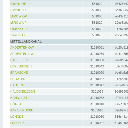
Diemitz OP
581020
d6426c42
Diemitz UP
581030
6b3b55e2
MIROW OP
581000
ab13c115
MIROW UP
581010
19cc3b9a
Strasen OP
581060
117877ec
Strasen UP
581070
2cc40997
MITTELLANDKANAL
ANDERTEN OW
31010061
bc20d819
ANDERTEN UW
31010060
dd41a7d6
BAD ESSEN
31010030
6760b547
BERENBUSCH
31010042
d2c8f60e
BRAMSCHE
31010020
bec8a6a5
BROXTEN
31010032
1125a391
HAHLEN
31010041
ac970eb0
HALDENSLEBEN
3101013
90d92801
HANN. LIST
31010062
27dfd137
HÖRSTEL
31010010
6c7c180f
KANALBRÜCKE
3101018
32b997c2
LOHNDE
31010050
516c4814
LÜBBECKE
31010031
c2aa9164