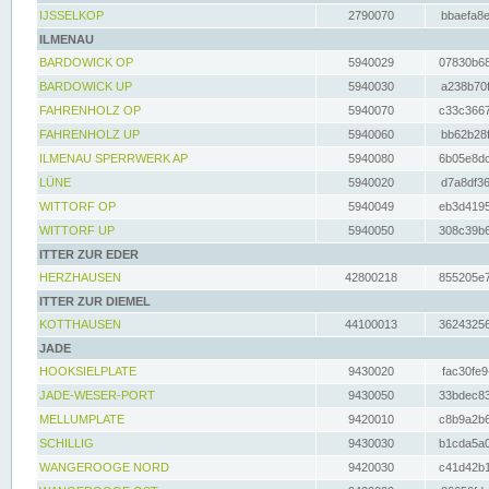
IJSSELKOP
2790070
bbaefa8e
ILMENAU
BARDOWICK OP
5940029
07830b68
BARDOWICK UP
5940030
a238b70f
FAHRENHOLZ OP
5940070
c33c3667
FAHRENHOLZ UP
5940060
bb62b28f
ILMENAU SPERRWERK AP
5940080
6b05e8dc
LÜNE
5940020
d7a8df36
WITTORF OP
5940049
eb3d4195
WITTORF UP
5940050
308c39b6
ITTER ZUR EDER
HERZHAUSEN
42800218
855205e7
ITTER ZUR DIEMEL
KOTTHAUSEN
44100013
36243256
JADE
HOOKSIELPLATE
9430020
fac30fe9
JADE-WESER-PORT
9430050
33bdec83
MELLUMPLATE
9420010
c8b9a2b6
SCHILLIG
9430030
b1cda5a0
WANGEROOGE NORD
9420030
c41d42b1