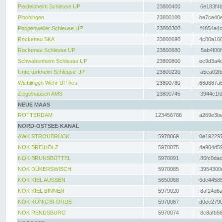
Pleidelsheim Schleuse UP
23800400
6e183f4b
Plochingen
23800100
be7ce40e
Poppenweiler Schleuse UP
23800300
f4854a4c
Rockenau SKA
23800690
4c00a166
Rockenau Schleuse UP
23800680
5ab4f00f
Schwabenheim Schleuse UP
23800800
ec9d3a4d
Untertürkheim Schleuse UP
23800220
a5ca02fb
Wieblingen Wehr UP neu
23800780
66d887a6
Ziegelhausen AMS
23800745
3944c1fd
NEUE MAAS
ROTTERDAM
123456786
a269e3be
NORD-OSTSEE-KANAL
AWK STROHBRÜCK
5970069
0e192297
NOK BREIHOLZ
5970075
4a904d59
NOK BRUNSBÜTTEL
5970091
85fc0dac
NOK DÜKERSWISCH
5970085
3954300d
NOK KIEL AUSSEN
5650068
6dc44585
NOK KIEL BINNEN
5979020
8af24d6a
NOK KÖNIGSFÖRDE
5970067
d0ec2790
NOK RENDSBURG
5970074
8c8afb56