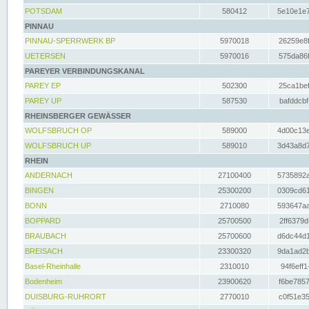
POTSDAM
580412
5e10e1e7
PINNAU
PINNAU-SPERRWERK BP
5970018
26259e8f
UETERSEN
5970016
575da86f
PAREYER VERBINDUNGSKANAL
PAREY EP
502300
25ca1bef
PAREY UP
587530
bafddcbf
RHEINSBERGER GEWÄSSER
WOLFSBRUCH OP
589000
4d00c13e
WOLFSBRUCH UP
589010
3d43a8d7
RHEIN
ANDERNACH
27100400
5735892a
BINGEN
25300200
0309cd61
BONN
2710080
593647aa
BOPPARD
25700500
2ff6379d
BRAUBACH
25700600
d6dc44d1
BREISACH
23300320
9da1ad2b
Basel-Rheinhalle
2310010
94f6eff1
Bodenheim
23900620
f6be7857
DUISBURG-RUHRORT
2770010
c0f51e35