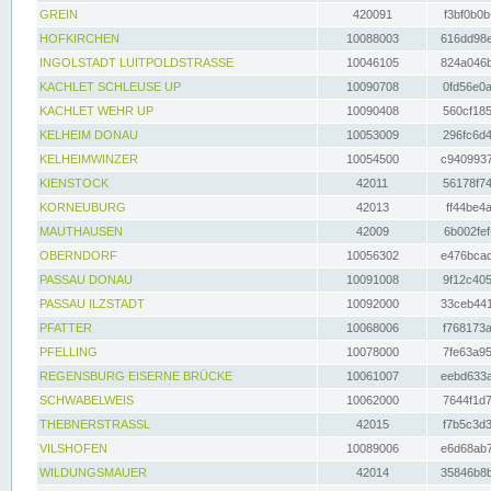
GREIN
420091
f3bf0b0b
HOFKIRCHEN
10088003
616dd98e
INGOLSTADT LUITPOLDSTRASSE
10046105
824a046b
KACHLET SCHLEUSE UP
10090708
0fd56e0a
KACHLET WEHR UP
10090408
560cf185
KELHEIM DONAU
10053009
296fc6d4
KELHEIMWINZER
10054500
c9409937
KIENSTOCK
42011
56178f74
KORNEUBURG
42013
ff44be4a
MAUTHAUSEN
42009
6b002fef
OBERNDORF
10056302
e476bcad
PASSAU DONAU
10091008
9f12c405
PASSAU ILZSTADT
10092000
33ceb441
PFATTER
10068006
f768173a
PFELLING
10078000
7fe63a95
REGENSBURG EISERNE BRÜCKE
10061007
eebd633a
SCHWABELWEIS
10062000
7644f1d7
THEBNERSTRASSL
42015
f7b5c3d3
VILSHOFEN
10089006
e6d68ab7
WILDUNGSMAUER
42014
35846b8b