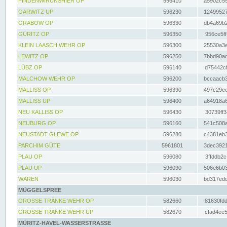
FINDENWIRUNSHIER OP
596410
a5902c55
GARWITZ UP
596230
12499527
GRABOW OP
596330
db4a69b2
GÜRITZ OP
596350
956ce5ff
KLEIN LAASCH WEHR OP
596300
25530a3e
LEWITZ OP
596250
7bbd90ad
LÜBZ OP
596140
d75442cf
MALCHOW WEHR OP
596200
bccaacb3
MALLISS OP
596390
497c29ee
MALLISS UP
596400
a64918a6
NEU KALLISS OP
596430
30739ff3
NEUBURG OP
596160
541c508a
NEUSTADT GLEWE OP
596280
c4381eb3
PARCHIM GÜTE
5961801
3dec3921
PLAU OP
596080
3ffddb2c
PLAU UP
596090
506e6b03
WAREN
596030
bd317edd
MÜGGELSPREE
GROSSE TRÄNKE WEHR OP
582660
81630fdd
GROSSE TRÄNKE WEHR UP
582670
cfad4ee5
MÜRITZ-HAVEL-WASSERSTRASSE