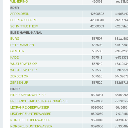
WILHERING
420061
aec23fd6
EDER
AFFOLDERN
42800502
ab9d5a42
EDERTALSPERRE
42800310
c6e9f744
SCHMITTLOTHEIM
42800309
d2155fa6
ELBE-HAVEL-KANAL
BURG
587507
831ad501
DETERSHAGEN
587505
a7b1eda9
GENTHIN
587535
e9e7f20c
KADE
587541
e4f29379
WUSTERWITZ OP
587540
c6a12d34
WUSTERWITZ UP
587550
3bfcf759
ZERBEN OP
587510
64c37072
ZERBEN UP
587520
532d8718
EIDER
EIDER-SPERRWERK BP
9520081
8ac85e6c
FRIEDRICHSTADT STRASSENBRÜCKE
9520060
721313e7
LEXFÄHRE OBERWASSER
9520020
86c5688f
LEXFÄHRE UNTERWASSER
9520030
7f01fbd8
NORDFELD OBERWASSER
9520040
61394669
NORDFELD UNTERWASSER
9520050
cb93548e