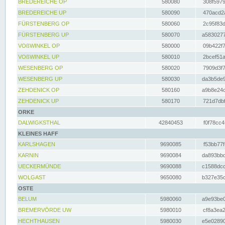
BREDEREICHE OP
580080
308f5979
BREDEREICHE UP
580090
470acd2a
FÜRSTENBERG OP
580060
2c95f83d
FÜRSTENBERG UP
580070
a5830277
VOßWINKEL OP
580000
09b422f7
VOßWINKEL UP
580010
2bcef51a
WESENBERG OP
580020
7909d3f7
WESENBERG UP
580030
da3b5de9
ZEHDENICK OP
580160
a9b8e24c
ZEHDENICK UP
580170
721d7dbf
ORKE
DALWIGKSTHAL
42840453
f0f78cc4
KLEINES HAFF
KARLSHAGEN
9690085
f53bb77f
KARNIN
9690084
da893bbd
UECKERMÜNDE
9690088
c1588dcc
WOLGAST
9650080
b327e35c
OSTE
BELUM
5980060
a9e93be0
BREMERVÖRDE UW
5980010
cf8a3ea2
HECHTHAUSEN
5980030
e5e02890