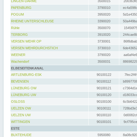
LINGEN-DARME
3500015
200363fc
PAPENBURG
3790010
ec4a598d
POGUM
3950020
5d1e4350
RHEINE UNTERSCHLEUSE
3390020
50a449ba
Rühle
3500070
15456f75
TERBORG
3910020
244cae8b
VERSEN WEHR OP
3730001
86f8dbab
VERSEN WEHRDURCHSTICH
3730010
6de43652
WEENER
3790020
aa6af4e6
Wachendorf
3500031
88698229
ELBESEITENKANAL
ARTLENBURG-ESK
90100122
7fec2f4f
BEVENSEN
90100112
b8997708
LÜNEBURG OW
90100121
c7364d1e
LÜNEBURG UW
90100120
d18033cd
OSLOSS
90100100
6c5b6422
UELZEN OW
90100111
728bd3e3
UELZEN UW
90100110
0d0082cf
WITTINGEN
90100101
9cf795ce
ESTE
BUXTEHUDE
5950080
8a08c920