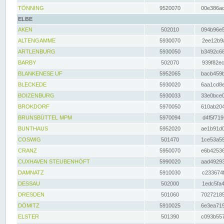
TÖNNING
9520070
00e386ac
ELBE
AKEN
502010
094b96e5
ALTENGAMME
5930070
2ee12b9a
ARTLENBURG
5930050
b3492c68
BARBY
502070
939f82ec
BLANKENESE UF
5952065
bacb459b
BLECKEDE
5930020
6aa1cd8e
BOIZENBURG
5930033
33e0bce0
BROKDORF
5970050
610ab204
BRUNSBÜTTEL MPM
5970094
d4f5f719
BUNTHAUS
5952020
ae1b91d0
COSWIG
501470
1ce53a59
CRANZ
5950070
e6b42536
CUXHAVEN STEUBENHÖFT
5990020
aad49293
DAMNATZ
5910030
c233674f
DESSAU
502000
1edc5fa4
DRESDEN
501060
70272185
DÖMITZ
5910025
6e3ea719
ELSTER
501390
c093b557