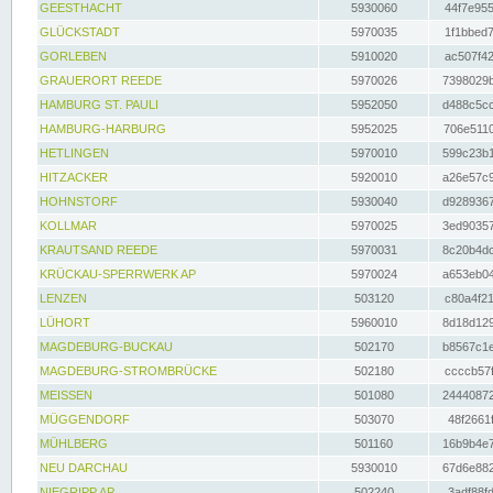
GEESTHACHT
5930060
44f7e955
GLÜCKSTADT
5970035
1f1bbed7
GORLEBEN
5910020
ac507f42
GRAUERORT REEDE
5970026
7398029b
HAMBURG ST. PAULI
5952050
d488c5cc
HAMBURG-HARBURG
5952025
706e5110
HETLINGEN
5970010
599c23b1
HITZACKER
5920010
a26e57c9
HOHNSTORF
5930040
d9289367
KOLLMAR
5970025
3ed90357
KRAUTSAND REEDE
5970031
8c20b4dc
KRÜCKAU-SPERRWERK AP
5970024
a653eb04
LENZEN
503120
c80a4f21
LÜHORT
5960010
8d18d129
MAGDEBURG-BUCKAU
502170
b8567c1e
MAGDEBURG-STROMBRÜCKE
502180
ccccb57f
MEISSEN
501080
24440872
MÜGGENDORF
503070
48f2661f
MÜHLBERG
501160
16b9b4e7
NEU DARCHAU
5930010
67d6e882
NIEGRIPP AP
502240
3adf88fd