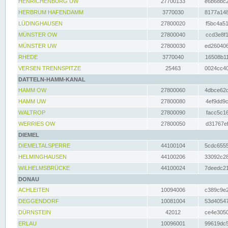
HENRICHENBURG UW
27700133
e6b68bc2
HERBRUM HAFENDAMM
3770030
8177a148
LÜDINGHAUSEN
27800020
f5bc4a51
MÜNSTER OW
27800040
ccd3e8f1
MÜNSTER UW
27800030
ed260406
RHEDE
3770040
16508b11
VERSEN TRENNSPITZE
25463
0024cc40
DATTELN-HAMM-KANAL
HAMM OW
27800060
4dbce62d
HAMM UW
27800080
4ef9dd9c
WALTROP
27800090
facc5c16
WERRIES OW
27800050
d31767ef
DIEMEL
DIEMELTALSPERRE
44100104
5cdc6555
HELMINGHAUSEN
44100206
33092c28
WILHELMSBRÜCKE
44100024
7deedc21
DONAU
ACHLEITEN
10094006
c389c9e2
DEGGENDORF
10081004
53d40547
DÜRNSTEIN
42012
ce4e3050
ERLAU
10096001
99619dc5