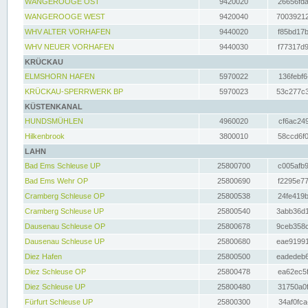
WANGEROOGE OST
9420020
26656fda
WANGEROOGE WEST
9420040
70039212
WHV ALTER VORHAFEN
9440020
f85bd17b
WHV NEUER VORHAFEN
9440030
f77317d9
KRÜCKAU
ELMSHORN HAFEN
5970022
136febf6
KRÜCKAU-SPERRWERK BP
5970023
53c277c3
KÜSTENKANAL
HUNDSMÜHLEN
4960020
cf6ac249
Hilkenbrook
3800010
58ccd6f0
LAHN
Bad Ems Schleuse UP
25800700
c005afb9
Bad Ems Wehr OP
25800690
f2295e77
Cramberg Schleuse OP
25800538
24fe419b
Cramberg Schleuse UP
25800540
3abb36d1
Dausenau Schleuse OP
25800678
9ceb358c
Dausenau Schleuse UP
25800680
eae91991
Diez Hafen
25800500
eadedeb6
Diez Schleuse OP
25800478
ea62ec5f
Diez Schleuse UP
25800480
31750a0f
Fürfurt Schleuse UP
25800300
34af0fca