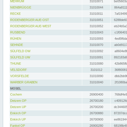
MEHRUM
31010071
be05603a
NIENBRÜGGE
31010044
864a8111
RECKE
31010011
7af19499
RODENBERGER AUE-OST
31010051
6288de60
RODENBERGER AUE-WEST
31010052
eb24b5a3
RUSBEND
31010043
c1f06401
RÜHEN
31010093
4ed5f6da
SEHNDE
31010070
ab0d9117
SÜLFELD OW
31010092
a8604e8f
SÜLFELD UW
31010091
892183d6
THUNE
31010080
42b865fb
VELSDORF
3101012
36f80081
VORSFELDE
31010090
dbb2bb9f
WARBER GRABEN
31010040
2f1080ba
MOSEL
Cochem
26900400
768df4e9
Detzem OP
26700180
c40912fd
Detzem UP
26700200
dc344605
Enkirch OP
26700880
87207dcd
Enkirch UP
26700900
ee861944
Fankel OP
26900280
68198b48