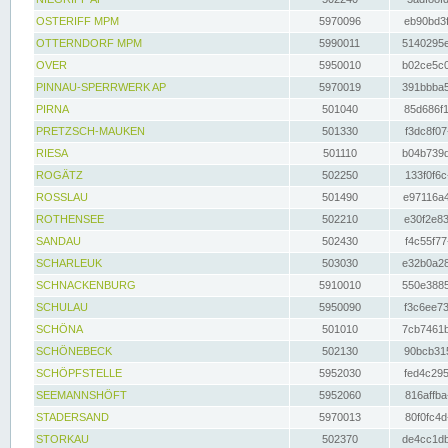
OSTERIFF MPM
5970096
eb90bd3f
OTTERNDORF MPM
5990011
5140295e
OVER
5950010
b02ce5c0
PINNAU-SPERRWERK AP
5970019
391bbba5
PIRNA
501040
85d686f1
PRETZSCH-MAUKEN
501330
f3dc8f07
RIESA
501110
b04b739d
ROGÄTZ
502250
133f0f6c
ROSSLAU
501490
e97116a4
ROTHENSEE
502210
e30f2e83
SANDAU
502430
f4c55f77
SCHARLEUK
503030
e32b0a28
SCHNACKENBURG
5910010
550e3885
SCHULAU
5950090
f3c6ee73
SCHÖNA
501010
7cb7461b
SCHÖNEBECK
502130
90bcb315
SCHÖPFSTELLE
5952030
fed4c295
SEEMANNSHÖFT
5952060
816affba
STADERSAND
5970013
80f0fc4d
STORKAU
502370
de4cc1db