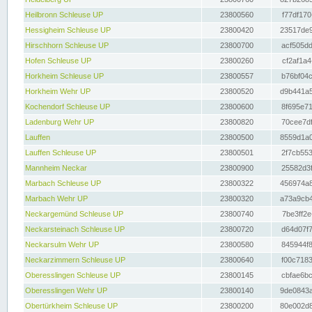
Heilbronn Schleuse UP
23800560
f77df170
Hessigheim Schleuse UP
23800420
23517de9
Hirschhorn Schleuse UP
23800700
acf505dd
Hofen Schleuse UP
23800260
cf2af1a4
Horkheim Schleuse UP
23800557
b76bf04c
Horkheim Wehr UP
23800520
d9b441a5
Kochendorf Schleuse UP
23800600
8f695e71
Ladenburg Wehr UP
23800820
70cee7df
Lauffen
23800500
8559d1a0
Lauffen Schleuse UP
23800501
2f7cb553
Mannheim Neckar
23800900
25582d3f
Marbach Schleuse UP
23800322
456974a8
Marbach Wehr UP
23800320
a73a9cb4
Neckargemünd Schleuse UP
23800740
7be3ff2e
Neckarsteinach Schleuse UP
23800720
d64d07f7
Neckarsulm Wehr UP
23800580
845944f8
Neckarzimmern Schleuse UP
23800640
f00c7183
Oberesslingen Schleuse UP
23800145
cbfae6bc
Oberesslingen Wehr UP
23800140
9de0843a
Obertürkheim Schleuse UP
23800200
80e002d8