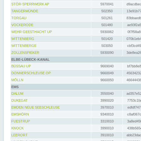
STÖR-SPERRWERK AP
5970041
d9acdbec
TANGERMÜNDE
502350
13e91b77
TORGAU
501261
83bbaedb
VOCKERODE
501480
ae93f2a5
WEHR GEESTHACHT UP
5930062
0f7f58a8
WITTENBERG
501420
070b1eb4
WITTENBERGE
503050
cbf3cd49
ZOLLENSPIEKER
5930090
3de8ea26
ELBE-LÜBECK-KANAL
BÜSSAU UP
9669040
bf7bb8e8
DONNERSCHLEUSE OP
9660049
45634232
MÖLLN
9660050
46644438
EMS
DALUM
3550040
ad357e52
DUKEGAT
3990020
7753c1fa
EMDEN NEUE SEESCHLEUSE
3970010
edfdf747
EMSHÖRN
9340010
c8af067c
FUESTRUP
3310010
3a8ed45f
KNOCK
3990010
438b565e
LEERORT
3910010
abb23dad