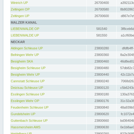
Wintrich UP
26700400
a392113c
Zeltingen OP
26700580
8b802863
Zeltingen UP
26700600
d867e7e9
MALZER KANAL
LIEBENWALDE OP
581540
3f8ceb6d
LIEBENWALDE UP
581550
a1cf60be
NECKAR
Aldingen Schleuse UP
23800280
dfdfb4ff
Beihingen Wehr UP
23800360
8a2e3048
Besigheim SKA
23800460
46d8ed02
Besigheim Schleuse UP
23800480
57db82c7
Besigheim Wehr UP
23800440
42c11b7a
Cannstatt Schleuse UP
23800240
7068d262
Deizisau Schleuse UP
23800120
c5b6243d
Esslingen Schleuse UP
23800180
130a3761
Esslingen Wehr OP
23800176
31c32a38
Feudenheim Schleuse UP
23800840
48a939b9
Gundelsheim UP
23800620
fc1072e4
Guttenbach Schleuse UP
23800660
bd36404b
Hassmersheim AMS
23800630
0e1b8ae0
Heidelberg UP
23800760
827b2685