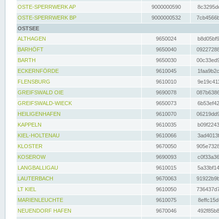
OSTE-SPERRWERK AP
9000000590
8c3295dc
OSTE-SPERRWERK BP
9000000532
7cb4566b
OSTSEE
ALTHAGEN
9650024
b8d05bf9
BARHÖFT
9650040
09227288
BARTH
9650030
00c33ed9
ECKERNFÖRDE
9610045
1faa9b2c
FLENSBURG
9610010
9e19c411
GREIFSWALD OIE
9690078
087b6386
GREIFSWALD-WIECK
9650073
6b53ef42
HEILIGENHAFEN
9610070
06219dd9
KAPPELN
9610035
b09f2243
KIEL-HOLTENAU
9610066
3ad4013f
KLOSTER
9670050
905e7328
KOSEROW
9690093
c0f33a36
LANGBALLIGAU
9610015
5a33bf14
LAUTERBACH
9670063
91922b9b
LT KIEL
9610050
736437d7
MARIENLEUCHTE
9610075
8effc15d
NEUENDORF HAFEN
9670046
492f85b8