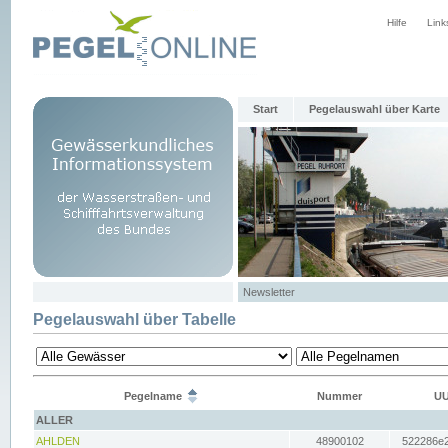
Hilfe
Link
Start
Pegelauswahl über Karte
Newsletter
Pegelauswahl über Tabelle
Pegelname
Nummer
UU
ALLER
AHLDEN
48900102
522286e2