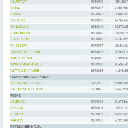
NEUSTADT
9610080
3f0b6b74
Prerow
9650027
7d50c68c
RUDEN
9690077
1fa822e6
SASSNITZ
9670065
9e7b2a4d
SCHLESWIG
9610040
09370c05
STAHLBRODE
9650070
340707f4
STRALSUND
9650043
b9163121
THIESSOW
9670067
d1c9bb3c
TIMMENDORF POEL
9630007
d22c341b
WARNEMÜNDE
9640015
220ff4c6
WISMAR-BAUMHAUS
9630008
95a0ab45
WITTOWER FÄHRE
9670055
4b348b56
ORANIENBURGER KANAL
SACHSENHAUSEN OP
580240
adbd3144
SACHSENHAUSEN UP
581840
0a6fe221
PEENE
AALBUDE
9660009
8ba772ed
ANKLAM
9660001
22fd01e0
DEMMIN
9660007
b7e238e8
JARMEN
9660005
a3328262
POTSDAMER HAVEL