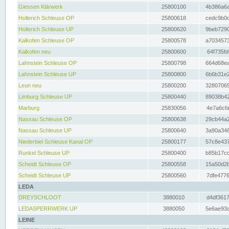
Giessen Klärwerk
25800100
4b386a6a
Hollerich Schleuse OP
25800618
cedc9b0c
Hollerich Schleuse UP
25800620
9beb7290
Kalkofen Schleuse OP
25800578
a7034573
Kalkofen neu
25800600
64f735fd
Lahnstein Schleuse OP
25800798
664d68ea
Lahnstein Schleuse UP
25800800
6b6b31e2
Leun neu
25800200
32807065
Limburg Schleuse UP
25800440
89038b42
Marburg
25830056
4e7a6cfa
Nassau Schleuse OP
25800638
29cb44a2
Nassau Schleuse UP
25800640
3a90a346
Niederbiel Schleuse Kanal OP
25800177
57c8e437
Runkel Schleuse UP
25800400
b85b17cc
Scheidt Schleuse OP
25800558
15a50d2b
Scheidt Schleuse UP
25800560
7dfe4776
LEDA
DREYSCHLOOT
3880010
d4df3617
LEDASPERRWERK UP
3880050
5e6ae93a
LEINE