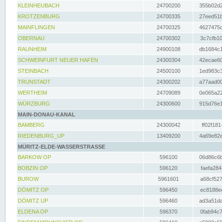
KLEINHEUBACH
24700200
355b02d2
KROTZENBURG
24700335
27eed51b
MAINFLINGEN
24700325
4627475d
OBERNAU
24700302
3c7cfb10
RAUNHEIM
24900108
db1684c1
SCHWEINFURT NEUER HAFEN
24300304
42ecae60
STEINBACH
24500100
1ed983c3
TRUNSTADT
24300202
a77aad00
WERTHEIM
24709089
0e065a22
WÜRZBURG
24300600
915d76e1
MAIN-DONAU-KANAL
BAMBERG
24300042
ff02f181
RIEDENBURG_UP
13409200
4a69e82e
MÜRITZ-ELDE-WASSERSTRASSE
BARKOW OP
596100
06d86c6b
BOBZIN OP
596120
faefa284
BUROW
5961601
a68cf527
DÖMITZ OP
596450
ec8188ee
DÖMITZ UP
596460
ad3a51da
ELDENA OP
596370
0fab94c7