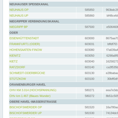
NEUHAUSER SPEISEKANAL
NEUHAUS OP
585850
963bdc26
NEUHAUS UP
585860
bf48cefd
NIEGRIPPER VERBINDUNGSKANAL
NIEGRIPP BP
587500
e506460f
ODER
EISENHÜTTENSTADT
603000
8675aa70
FRANKFURT1 (ODER)
603031
bffdf7f2
HOHENSAATEN-FINOW
603080
f7a639a4
KIENITZ
603050
6298a8f9
KIETZ
603040
16258271
RATZDORF
603140
ca3f535b
SCHWEDT-ODERBRÜCKE
603130
e28babaa
STÜTZKOW
603100
30bff0df
ORANIENBURGER HAVEL
OHV KM 3.014 (HOCHSPANNUNG)
580271
eea7e3dc
OHv km 1.467 (Blaues Wunder)
580272
8b51c505
OBERE HAVEL-WASSERSTRASSE
BISCHOFSWERDER OP
581520
16a780aa
BISCHOFSWERDER UP
581530
74134dc6