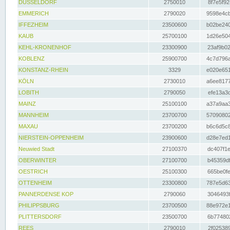
DÜSSELDORF
2750010
8f7e5f92
EMMERICH
2790020
9598e4cb
IFFEZHEIM
23500600
b02be240
KAUB
25700100
1d26e504
KEHL-KRONENHOF
23300900
23af9b02
KOBLENZ
25900700
4c7d796a
KONSTANZ-RHEIN
3329
e020e651
KÖLN
2730010
a6ee8177
LOBITH
2790050
efe13a3d
MAINZ
25100100
a37a9aa3
MANNHEIM
23700700
57090802
MAXAU
23700200
b6c6d5c8
NIERSTEIN-OPPENHEIM
23900600
d28e7ed1
Neuwied Stadt
27100370
dc407f1e
OBERWINTER
27100700
b45359df
OESTRICH
25100300
665be0fe
OTTENHEIM
23300800
787e5d63
PANNERDENSE KOP
2790060
3046493f
PHILIPPSBURG
23700500
88e972e1
PLITTERSDORF
23500700
6b774802
REES
2790010
2f025389