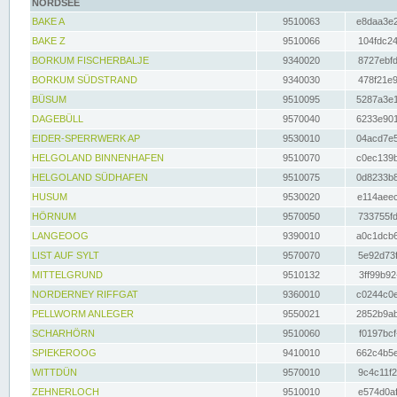
NORDSEE
BAKE A
9510063
e8daa3e2
BAKE Z
9510066
104fdc24
BORKUM FISCHERBALJE
9340020
8727ebfd
BORKUM SÜDSTRAND
9340030
478f21e9
BÜSUM
9510095
5287a3e1
DAGEBÜLL
9570040
6233e901
EIDER-SPERRWERK AP
9530010
04acd7e5
HELGOLAND BINNENHAFEN
9510070
c0ec139b
HELGOLAND SÜDHAFEN
9510075
0d8233b8
HUSUM
9530020
e114aeec
HÖRNUM
9570050
733755fd
LANGEOOG
9390010
a0c1dcb6
LIST AUF SYLT
9570070
5e92d73f
MITTELGRUND
9510132
3ff99b92
NORDERNEY RIFFGAT
9360010
c0244c0e
PELLWORM ANLEGER
9550021
2852b9ab
SCHARHÖRN
9510060
f0197bcf
SPIEKEROOG
9410010
662c4b5e
WITTDÜN
9570010
9c4c11f2
ZEHNERLOCH
9510010
e574d0af