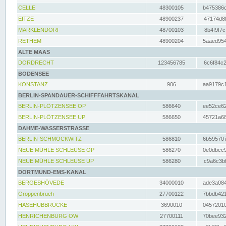
CELLE
48300105
b475386c
EITZE
48900237
47174d8f
MARKLENDORF
48700103
8b4f9f7c
RETHEM
48900204
5aaed954
ALTE MAAS
DORDRECHT
123456785
6c6f84c2
BODENSEE
KONSTANZ
906
aa9179c1
BERLIN-SPANDAUER-SCHIFFFAHRTSKANAL
BERLIN-PLÖTZENSEE OP
586640
ee52ce62
BERLIN-PLÖTZENSEE UP
586650
45721a68
DAHME-WASSERSTRASSE
BERLIN-SCHMÖCKWITZ
586810
6b595707
NEUE MÜHLE SCHLEUSE OP
586270
0e0dbcc9
NEUE MÜHLE SCHLEUSE UP
586280
c9a6c3bf
DORTMUND-EMS-KANAL
BERGESHÖVEDE
34000010
ade3a084
Groppenbruch
27700122
7bbdb421
HASEHUBBRÜCKE
3690010
04572010
HENRICHENBURG OW
27700111
70bee932