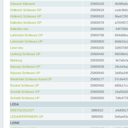
Giessen Klärwerk
25800100
4b386a6a
Hollerich Schleuse OP
25800618
cedc9b0c
Hollerich Schleuse UP
25800620
9beb7290
Kalkofen Schleuse OP
25800578
a7034573
Kalkofen neu
25800600
64f735fd
Lahnstein Schleuse OP
25800798
664d68ea
Lahnstein Schleuse UP
25800800
6b6b31e2
Leun neu
25800200
32807065
Limburg Schleuse UP
25800440
89038b42
Marburg
25830056
4e7a6cfa
Nassau Schleuse OP
25800638
29cb44a2
Nassau Schleuse UP
25800640
3a90a346
Niederbiel Schleuse Kanal OP
25800177
57c8e437
Runkel Schleuse UP
25800400
b85b17cc
Scheidt Schleuse OP
25800558
15a50d2b
Scheidt Schleuse UP
25800560
7dfe4776
LEDA
DREYSCHLOOT
3880010
d4df3617
LEDASPERRWERK UP
3880050
5e6ae93a
LEINE