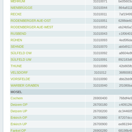
MEHRUM
31010071
be05603a
NIENBRÜGGE
31010044
864a8111
RECKE
31010011
7af19499
RODENBERGER AUE-OST
31010051
6288de60
RODENBERGER AUE-WEST
31010052
eb24b5a3
RUSBEND
31010043
c1f06401
RÜHEN
31010093
4ed5f6da
SEHNDE
31010070
ab0d9117
SÜLFELD OW
31010092
a8604e8f
SÜLFELD UW
31010091
892183d6
THUNE
31010080
42b865fb
VELSDORF
3101012
36f80081
VORSFELDE
31010090
dbb2bb9f
WARBER GRABEN
31010040
2f1080ba
MOSEL
Cochem
26900400
768df4e9
Detzem OP
26700180
c40912fd
Detzem UP
26700200
dc344605
Enkirch OP
26700880
87207dcd
Enkirch UP
26700900
ee861944
Fankel OP
26900280
68198b48