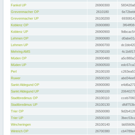
Fankel UP
26900300
583420a8
Grevenmacher OP
2610180
6e72bebf
Grevenmacher UP
26100200
69308142
Koblenz OP
26900880
3f64ff08
Koblenz UP
26900900
9dbcac54
Lehmen OP
26900680
d0abe01a
Lehmen UP
26900700
dc1bb420
Mehring AMS
26700100
4c1b6f17
Müden OP
26900480
a5c880a3
Müden UP
26900500
edc67ca3
Perl
26100100
c263ea53
Ruwer
26500150
abd34ee6
Sankt Aldegund OP
26900080
e4d6a271
Sankt Aldegund UP
26900100
20640279
Stadtbredimus OP
26100110
cceb7060
Stadtbredimus UP
26100130
dfdf753b
Trier OP
26500080
9d2b4126
Trier UP
26500100
3bec53ca
Wincheringen
26100140
bb5560fc
Wintrich OP
26700380
cb4789e4