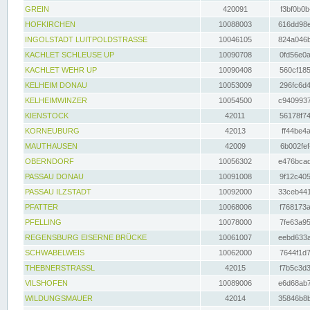
GREIN
420091
f3bf0b0b
HOFKIRCHEN
10088003
616dd98e
INGOLSTADT LUITPOLDSTRASSE
10046105
824a046b
KACHLET SCHLEUSE UP
10090708
0fd56e0a
KACHLET WEHR UP
10090408
560cf185
KELHEIM DONAU
10053009
296fc6d4
KELHEIMWINZER
10054500
c9409937
KIENSTOCK
42011
56178f74
KORNEUBURG
42013
ff44be4a
MAUTHAUSEN
42009
6b002fef
OBERNDORF
10056302
e476bcad
PASSAU DONAU
10091008
9f12c405
PASSAU ILZSTADT
10092000
33ceb441
PFATTER
10068006
f768173a
PFELLING
10078000
7fe63a95
REGENSBURG EISERNE BRÜCKE
10061007
eebd633a
SCHWABELWEIS
10062000
7644f1d7
THEBNERSTRASSL
42015
f7b5c3d3
VILSHOFEN
10089006
e6d68ab7
WILDUNGSMAUER
42014
35846b8b