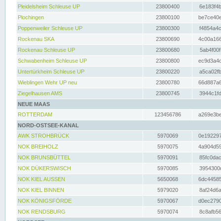
Pleidelsheim Schleuse UP
23800400
6e183f4b
Plochingen
23800100
be7ce40e
Poppenweiler Schleuse UP
23800300
f4854a4c
Rockenau SKA
23800690
4c00a166
Rockenau Schleuse UP
23800680
5ab4f00f
Schwabenheim Schleuse UP
23800800
ec9d3a4d
Untertürkheim Schleuse UP
23800220
a5ca02fb
Wieblingen Wehr UP neu
23800780
66d887a6
Ziegelhausen AMS
23800745
3944c1fd
NEUE MAAS
ROTTERDAM
123456786
a269e3be
NORD-OSTSEE-KANAL
AWK STROHBRÜCK
5970069
0e192297
NOK BREIHOLZ
5970075
4a904d59
NOK BRUNSBÜTTEL
5970091
85fc0dac
NOK DÜKERSWISCH
5970085
3954300d
NOK KIEL AUSSEN
5650068
6dc44585
NOK KIEL BINNEN
5979020
8af24d6a
NOK KÖNIGSFÖRDE
5970067
d0ec2790
NOK RENDSBURG
5970074
8c8afb56