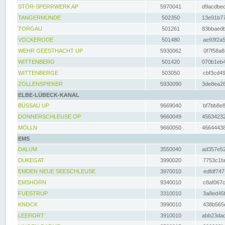
STÖR-SPERRWERK AP
5970041
d9acdbec
TANGERMÜNDE
502350
13e91b77
TORGAU
501261
83bbaedb
VOCKERODE
501480
ae93f2a5
WEHR GEESTHACHT UP
5930062
0f7f58a8
WITTENBERG
501420
070b1eb4
WITTENBERGE
503050
cbf3cd49
ZOLLENSPIEKER
5930090
3de8ea26
ELBE-LÜBECK-KANAL
BÜSSAU UP
9669040
bf7bb8e8
DONNERSCHLEUSE OP
9660049
45634232
MÖLLN
9660050
46644438
EMS
DALUM
3550040
ad357e52
DUKEGAT
3990020
7753c1fa
EMDEN NEUE SEESCHLEUSE
3970010
edfdf747
EMSHÖRN
9340010
c8af067c
FUESTRUP
3310010
3a8ed45f
KNOCK
3990010
438b565e
LEERORT
3910010
abb23dad