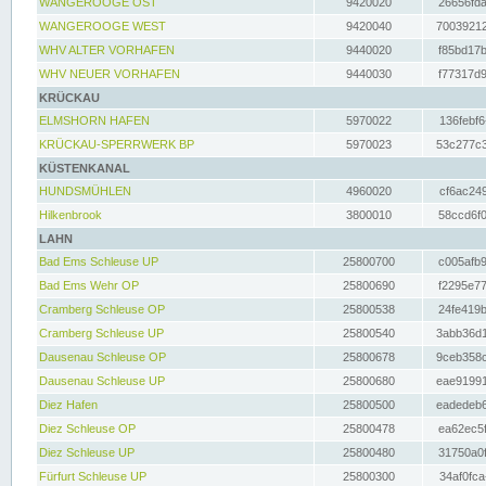
WANGEROOGE OST
9420020
26656fda
WANGEROOGE WEST
9420040
70039212
WHV ALTER VORHAFEN
9440020
f85bd17b
WHV NEUER VORHAFEN
9440030
f77317d9
KRÜCKAU
ELMSHORN HAFEN
5970022
136febf6
KRÜCKAU-SPERRWERK BP
5970023
53c277c3
KÜSTENKANAL
HUNDSMÜHLEN
4960020
cf6ac249
Hilkenbrook
3800010
58ccd6f0
LAHN
Bad Ems Schleuse UP
25800700
c005afb9
Bad Ems Wehr OP
25800690
f2295e77
Cramberg Schleuse OP
25800538
24fe419b
Cramberg Schleuse UP
25800540
3abb36d1
Dausenau Schleuse OP
25800678
9ceb358c
Dausenau Schleuse UP
25800680
eae91991
Diez Hafen
25800500
eadedeb6
Diez Schleuse OP
25800478
ea62ec5f
Diez Schleuse UP
25800480
31750a0f
Fürfurt Schleuse UP
25800300
34af0fca