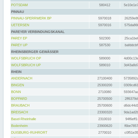
POTSDAM
580412
5e10e1e7
PINNAU
PINNAU-SPERRWERK BP
5970018
26259e8f
UETERSEN
5970016
575da86f
PAREYER VERBINDUNGSKANAL
PAREY EP
502300
25ca1bef
PAREY UP
587530
bafddcbf
RHEINSBERGER GEWÄSSER
WOLFSBRUCH OP
589000
4d00c13e
WOLFSBRUCH UP
589010
3d43a8d7
RHEIN
ANDERNACH
27100400
5735892a
BINGEN
25300200
0309cd61
BONN
2710080
593647aa
BOPPARD
25700500
2ff6379d
BRAUBACH
25700600
d6dc44d1
BREISACH
23300320
9da1ad2b
Basel-Rheinhalle
2310010
94f6eff1
Bodenheim
23900620
f6be7857
DUISBURG-RUHRORT
2770010
c0f51e35