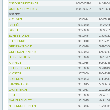
OSTE-SPERRWERK AP
9000000590
8c3295dc
OSTE-SPERRWERK BP
9000000532
7cb4566b
OSTSEE
ALTHAGEN
9650024
b8d05bf9
BARHÖFT
9650040
09227288
BARTH
9650030
00c33ed9
ECKERNFÖRDE
9610045
1faa9b2c
FLENSBURG
9610010
9e19c411
GREIFSWALD OIE
9690078
087b6386
GREIFSWALD-WIECK
9650073
6b53ef42
HEILIGENHAFEN
9610070
06219dd9
KAPPELN
9610035
b09f2243
KIEL-HOLTENAU
9610066
3ad4013f
KLOSTER
9670050
905e7328
KOSEROW
9690093
c0f33a36
LANGBALLIGAU
9610015
5a33bf14
LAUTERBACH
9670063
91922b9b
LT KIEL
9610050
736437d7
MARIENLEUCHTE
9610075
8effc15d
NEUENDORF HAFEN
9670046
492f85b8