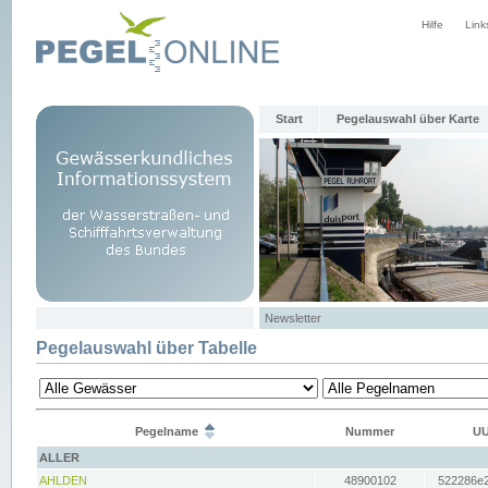
Hilfe
Link
Start
Pegelauswahl über Karte
Newsletter
Pegelauswahl über Tabelle
Pegelname
Nummer
UU
ALLER
AHLDEN
48900102
522286e2