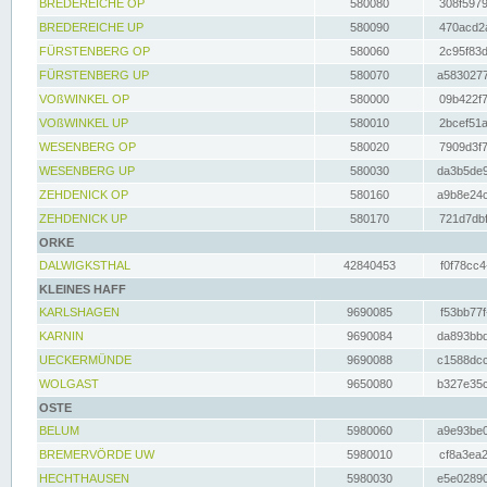
BREDEREICHE OP
580080
308f5979
BREDEREICHE UP
580090
470acd2a
FÜRSTENBERG OP
580060
2c95f83d
FÜRSTENBERG UP
580070
a5830277
VOßWINKEL OP
580000
09b422f7
VOßWINKEL UP
580010
2bcef51a
WESENBERG OP
580020
7909d3f7
WESENBERG UP
580030
da3b5de9
ZEHDENICK OP
580160
a9b8e24c
ZEHDENICK UP
580170
721d7dbf
ORKE
DALWIGKSTHAL
42840453
f0f78cc4
KLEINES HAFF
KARLSHAGEN
9690085
f53bb77f
KARNIN
9690084
da893bbd
UECKERMÜNDE
9690088
c1588dcc
WOLGAST
9650080
b327e35c
OSTE
BELUM
5980060
a9e93be0
BREMERVÖRDE UW
5980010
cf8a3ea2
HECHTHAUSEN
5980030
e5e02890