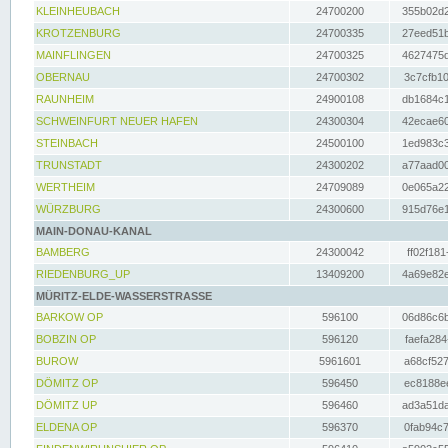
KLEINHEUBACH
24700200
355b02d2
KROTZENBURG
24700335
27eed51b
MAINFLINGEN
24700325
4627475d
OBERNAU
24700302
3c7cfb10
RAUNHEIM
24900108
db1684c1
SCHWEINFURT NEUER HAFEN
24300304
42ecae60
STEINBACH
24500100
1ed983c3
TRUNSTADT
24300202
a77aad00
WERTHEIM
24709089
0e065a22
WÜRZBURG
24300600
915d76e1
MAIN-DONAU-KANAL
BAMBERG
24300042
ff02f181
RIEDENBURG_UP
13409200
4a69e82e
MÜRITZ-ELDE-WASSERSTRASSE
BARKOW OP
596100
06d86c6b
BOBZIN OP
596120
faefa284
BUROW
5961601
a68cf527
DÖMITZ OP
596450
ec8188ee
DÖMITZ UP
596460
ad3a51da
ELDENA OP
596370
0fab94c7