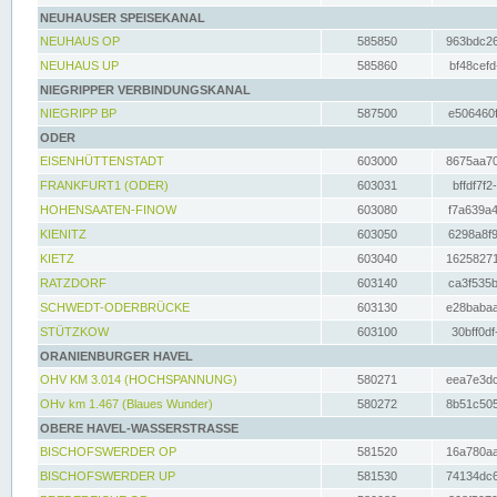
NEUHAUSER SPEISEKANAL
NEUHAUS OP
585850
963bdc26
NEUHAUS UP
585860
bf48cefd
NIEGRIPPER VERBINDUNGSKANAL
NIEGRIPP BP
587500
e506460f
ODER
EISENHÜTTENSTADT
603000
8675aa70
FRANKFURT1 (ODER)
603031
bffdf7f2
HOHENSAATEN-FINOW
603080
f7a639a4
KIENITZ
603050
6298a8f9
KIETZ
603040
16258271
RATZDORF
603140
ca3f535b
SCHWEDT-ODERBRÜCKE
603130
e28babaa
STÜTZKOW
603100
30bff0df
ORANIENBURGER HAVEL
OHV KM 3.014 (HOCHSPANNUNG)
580271
eea7e3dc
OHv km 1.467 (Blaues Wunder)
580272
8b51c505
OBERE HAVEL-WASSERSTRASSE
BISCHOFSWERDER OP
581520
16a780aa
BISCHOFSWERDER UP
581530
74134dc6