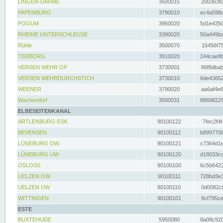
LINGEN-DARME
3500015
200363fc
PAPENBURG
3790010
ec4a598d
POGUM
3950020
5d1e4350
RHEINE UNTERSCHLEUSE
3390020
50a449ba
Rühle
3500070
15456f75
TERBORG
3910020
244cae8b
VERSEN WEHR OP
3730001
86f8dbab
VERSEN WEHRDURCHSTICH
3730010
6de43652
WEENER
3790020
aa6af4e6
Wachendorf
3500031
88698229
ELBESEITENKANAL
ARTLENBURG-ESK
90100122
7fec2f4f
BEVENSEN
90100112
b8997708
LÜNEBURG OW
90100121
c7364d1e
LÜNEBURG UW
90100120
d18033cd
OSLOSS
90100100
6c5b6422
UELZEN OW
90100111
728bd3e3
UELZEN UW
90100110
0d0082cf
WITTINGEN
90100101
9cf795ce
ESTE
BUXTEHUDE
5950080
8a08c920