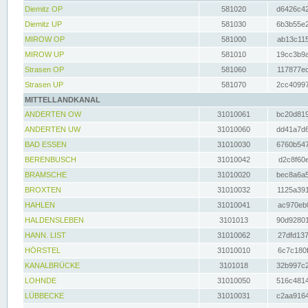
Diemitz OP
581020
d6426c42
Diemitz UP
581030
6b3b55e2
MIROW OP
581000
ab13c115
MIROW UP
581010
19cc3b9a
Strasen OP
581060
117877ec
Strasen UP
581070
2cc40997
MITTELLANDKANAL
ANDERTEN OW
31010061
bc20d819
ANDERTEN UW
31010060
dd41a7d6
BAD ESSEN
31010030
6760b547
BERENBUSCH
31010042
d2c8f60e
BRAMSCHE
31010020
bec8a6a5
BROXTEN
31010032
1125a391
HAHLEN
31010041
ac970eb0
HALDENSLEBEN
3101013
90d92801
HANN. LIST
31010062
27dfd137
HÖRSTEL
31010010
6c7c180f
KANALBRÜCKE
3101018
32b997c2
LOHNDE
31010050
516c4814
LÜBBECKE
31010031
c2aa9164