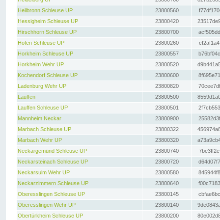
Heilbronn Schleuse UP
23800560
f77df170
Hessigheim Schleuse UP
23800420
23517de9
Hirschhorn Schleuse UP
23800700
acf505dd
Hofen Schleuse UP
23800260
cf2af1a4
Horkheim Schleuse UP
23800557
b76bf04c
Horkheim Wehr UP
23800520
d9b441a5
Kochendorf Schleuse UP
23800600
8f695e71
Ladenburg Wehr UP
23800820
70cee7df
Lauffen
23800500
8559d1a0
Lauffen Schleuse UP
23800501
2f7cb553
Mannheim Neckar
23800900
25582d3f
Marbach Schleuse UP
23800322
456974a8
Marbach Wehr UP
23800320
a73a9cb4
Neckargemünd Schleuse UP
23800740
7be3ff2e
Neckarsteinach Schleuse UP
23800720
d64d07f7
Neckarsulm Wehr UP
23800580
845944f8
Neckarzimmern Schleuse UP
23800640
f00c7183
Oberesslingen Schleuse UP
23800145
cbfae6bc
Oberesslingen Wehr UP
23800140
9de0843a
Obertürkheim Schleuse UP
23800200
80e002d8