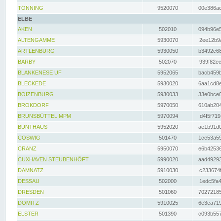
TÖNNING
9520070
00e386ac
ELBE
AKEN
502010
094b96e5
ALTENGAMME
5930070
2ee12b9a
ARTLENBURG
5930050
b3492c68
BARBY
502070
939f82ec
BLANKENESE UF
5952065
bacb459b
BLECKEDE
5930020
6aa1cd8e
BOIZENBURG
5930033
33e0bce0
BROKDORF
5970050
610ab204
BRUNSBÜTTEL MPM
5970094
d4f5f719
BUNTHAUS
5952020
ae1b91d0
COSWIG
501470
1ce53a59
CRANZ
5950070
e6b42536
CUXHAVEN STEUBENHÖFT
5990020
aad49293
DAMNATZ
5910030
c233674f
DESSAU
502000
1edc5fa4
DRESDEN
501060
70272185
DÖMITZ
5910025
6e3ea719
ELSTER
501390
c093b557