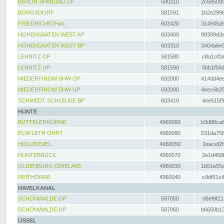
BERLIN-SPANDAU UP
580310
2c68509c
BORGSDORF
581591
1b2e2996
FRIEDRICHSTHAL
603420
314945d6
HOHENSAATEN WEST AP
603400
99309d3e
HOHENSAATEN WEST BP
603310
3404a6e5
LEHNITZ OP
581580
c8a1cf0a
LEHNITZ UP
581590
5bb1f56d
NIEDERFINOW SHW OP
692080
414dd4ee
NIEDERFINOW SHW UP
692090
4eec6b25
SCHWEDT SCHLEUSE BP
603410
4ee515f9
HUNTE
BUTTELERHÖRNE
4960060
b3d88ca6
ELSFLETH OHRT
4960080
531da758
HOLLERSIEL
4960050
2eacef2f
HUNTEBRÜCK
4960070
2e1d458b
OLDENBURG-DRIELAKE
4960030
1b51e55e
REITHÖRNE
4960040
c9df61c4
HAVELKANAL
SCHÖNWALDE OP
587050
d8ef9f21
SCHÖNWALDE UP
587060
b6650b13
IJSSEL