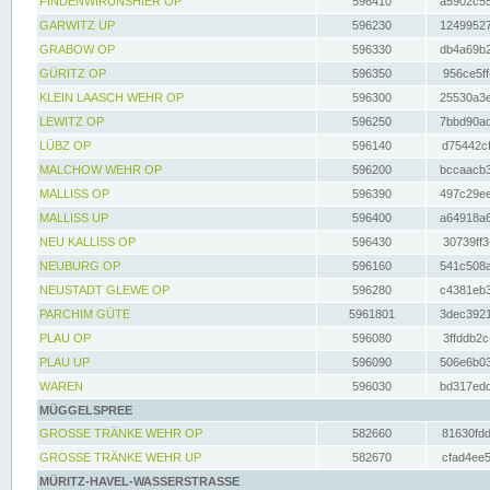
FINDENWIRUNSHIER OP
596410
a5902c55
GARWITZ UP
596230
12499527
GRABOW OP
596330
db4a69b2
GÜRITZ OP
596350
956ce5ff
KLEIN LAASCH WEHR OP
596300
25530a3e
LEWITZ OP
596250
7bbd90ad
LÜBZ OP
596140
d75442cf
MALCHOW WEHR OP
596200
bccaacb3
MALLISS OP
596390
497c29ee
MALLISS UP
596400
a64918a6
NEU KALLISS OP
596430
30739ff3
NEUBURG OP
596160
541c508a
NEUSTADT GLEWE OP
596280
c4381eb3
PARCHIM GÜTE
5961801
3dec3921
PLAU OP
596080
3ffddb2c
PLAU UP
596090
506e6b03
WAREN
596030
bd317edd
MÜGGELSPREE
GROSSE TRÄNKE WEHR OP
582660
81630fdd
GROSSE TRÄNKE WEHR UP
582670
cfad4ee5
MÜRITZ-HAVEL-WASSERSTRASSE