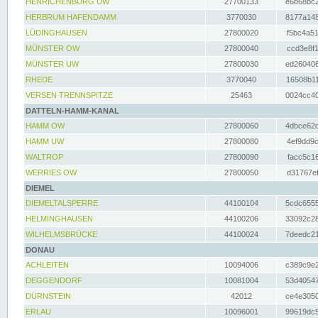
HENRICHENBURG UW
27700133
e6b68bc2
HERBRUM HAFENDAMM
3770030
8177a148
LÜDINGHAUSEN
27800020
f5bc4a51
MÜNSTER OW
27800040
ccd3e8f1
MÜNSTER UW
27800030
ed260406
RHEDE
3770040
16508b11
VERSEN TRENNSPITZE
25463
0024cc40
DATTELN-HAMM-KANAL
HAMM OW
27800060
4dbce62d
HAMM UW
27800080
4ef9dd9c
WALTROP
27800090
facc5c16
WERRIES OW
27800050
d31767ef
DIEMEL
DIEMELTALSPERRE
44100104
5cdc6555
HELMINGHAUSEN
44100206
33092c28
WILHELMSBRÜCKE
44100024
7deedc21
DONAU
ACHLEITEN
10094006
c389c9e2
DEGGENDORF
10081004
53d40547
DÜRNSTEIN
42012
ce4e3050
ERLAU
10096001
99619dc5