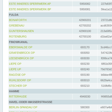
ESTE INNERES SPERRWERK AP
5950082
227b83f7
ESTE INNERES SPERRWERK BP
5950081
5fea1a12
FULDA
BONAFORTH
42900201
23721dfd
GREBENAU
42700202
acd63934
GUNTERSHAUSEN
42900100
213a585d
ROTENBURG
42700100
d1ba62a4
FINOWKANAL
EBERSWALDE OP
693170
3cd46cc7
GRAFENBRÜCK OP
693050
547422fb
LEESENBRÜCK OP
693030
f099ce74
LIEPE OP
693230
6f81b35f
LIEPE UP
693240
79d783d3
RAGÖSE OP
693190
b6bbe4f8
RUHLSDORF OP
693010
6629a4ca
STECHER OP
693210
516fbf8c
HAMME
RITTERHUDE
4940030
f49855d8
HAVEL-ODER-WASSERSTRASSE
BERLIN-SPANDAU OP
580300
e607a4b6