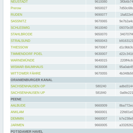
NEUSTADT
9610080
3f0b6b74
Prerow
9650027
7d50c68c
RUDEN
9690077
1fa822e6
SASSNITZ
9670065
9e7b2a4d
SCHLESWIG
9610040
09370c05
STAHLBRODE
9650070
340707f4
STRALSUND
9650043
b9163121
THIESSOW
9670067
d1c9bb3c
TIMMENDORF POEL
9630007
d22c341b
WARNEMÜNDE
9640015
220ff4c6
WISMAR-BAUMHAUS
9630008
95a0ab45
WITTOWER FÄHRE
9670055
4b348b56
ORANIENBURGER KANAL
SACHSENHAUSEN OP
580240
adbd3144
SACHSENHAUSEN UP
581840
0a6fe221
PEENE
AALBUDE
9660009
8ba772ed
ANKLAM
9660001
22fd01e0
DEMMIN
9660007
b7e238e8
JARMEN
9660005
a3328262
POTSDAMER HAVEL