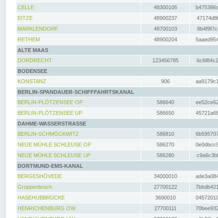
CELLE
48300105
b475386c
EITZE
48900237
47174d8f
MARKLENDORF
48700103
8b4f9f7c
RETHEM
48900204
5aaed954
ALTE MAAS
DORDRECHT
123456785
6c6f84c2
BODENSEE
KONSTANZ
906
aa9179c1
BERLIN-SPANDAUER-SCHIFFFAHRTSKANAL
BERLIN-PLÖTZENSEE OP
586640
ee52ce62
BERLIN-PLÖTZENSEE UP
586650
45721a68
DAHME-WASSERSTRASSE
BERLIN-SCHMÖCKWITZ
586810
6b595707
NEUE MÜHLE SCHLEUSE OP
586270
0e0dbcc9
NEUE MÜHLE SCHLEUSE UP
586280
c9a6c3bf
DORTMUND-EMS-KANAL
BERGESHÖVEDE
34000010
ade3a084
Groppenbruch
27700122
7bbdb421
HASEHUBBRÜCKE
3690010
04572010
HENRICHENBURG OW
27700111
70bee932