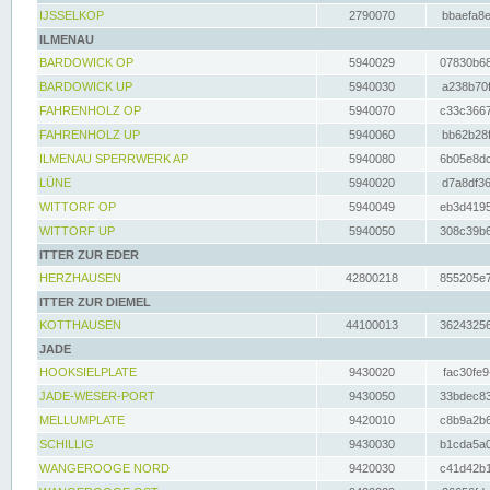
IJSSELKOP
2790070
bbaefa8e
ILMENAU
BARDOWICK OP
5940029
07830b68
BARDOWICK UP
5940030
a238b70f
FAHRENHOLZ OP
5940070
c33c3667
FAHRENHOLZ UP
5940060
bb62b28f
ILMENAU SPERRWERK AP
5940080
6b05e8dc
LÜNE
5940020
d7a8df36
WITTORF OP
5940049
eb3d4195
WITTORF UP
5940050
308c39b6
ITTER ZUR EDER
HERZHAUSEN
42800218
855205e7
ITTER ZUR DIEMEL
KOTTHAUSEN
44100013
36243256
JADE
HOOKSIELPLATE
9430020
fac30fe9
JADE-WESER-PORT
9430050
33bdec83
MELLUMPLATE
9420010
c8b9a2b6
SCHILLIG
9430030
b1cda5a0
WANGEROOGE NORD
9420030
c41d42b1