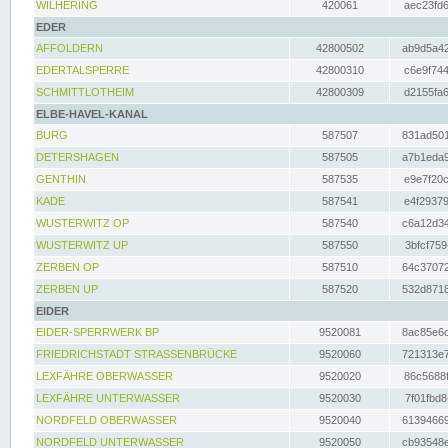
WILHERING
420061
aec23fd6
EDER
AFFOLDERN
42800502
ab9d5a42
EDERTALSPERRE
42800310
c6e9f744
SCHMITTLOTHEIM
42800309
d2155fa6
ELBE-HAVEL-KANAL
BURG
587507
831ad501
DETERSHAGEN
587505
a7b1eda9
GENTHIN
587535
e9e7f20c
KADE
587541
e4f29379
WUSTERWITZ OP
587540
c6a12d34
WUSTERWITZ UP
587550
3bfcf759
ZERBEN OP
587510
64c37072
ZERBEN UP
587520
532d8718
EIDER
EIDER-SPERRWERK BP
9520081
8ac85e6c
FRIEDRICHSTADT STRASSENBRÜCKE
9520060
721313e7
LEXFÄHRE OBERWASSER
9520020
86c5688f
LEXFÄHRE UNTERWASSER
9520030
7f01fbd8
NORDFELD OBERWASSER
9520040
61394669
NORDFELD UNTERWASSER
9520050
cb93548e