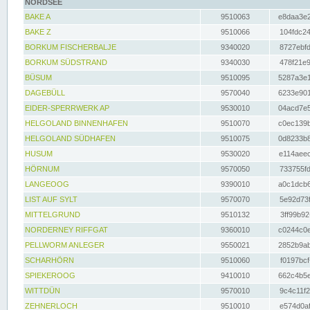
NORDSEE
BAKE A
9510063
e8daa3e2
BAKE Z
9510066
104fdc24
BORKUM FISCHERBALJE
9340020
8727ebfd
BORKUM SÜDSTRAND
9340030
478f21e9
BÜSUM
9510095
5287a3e1
DAGEBÜLL
9570040
6233e901
EIDER-SPERRWERK AP
9530010
04acd7e5
HELGOLAND BINNENHAFEN
9510070
c0ec139b
HELGOLAND SÜDHAFEN
9510075
0d8233b8
HUSUM
9530020
e114aeec
HÖRNUM
9570050
733755fd
LANGEOOG
9390010
a0c1dcb6
LIST AUF SYLT
9570070
5e92d73f
MITTELGRUND
9510132
3ff99b92
NORDERNEY RIFFGAT
9360010
c0244c0e
PELLWORM ANLEGER
9550021
2852b9ab
SCHARHÖRN
9510060
f0197bcf
SPIEKEROOG
9410010
662c4b5e
WITTDÜN
9570010
9c4c11f2
ZEHNERLOCH
9510010
e574d0af