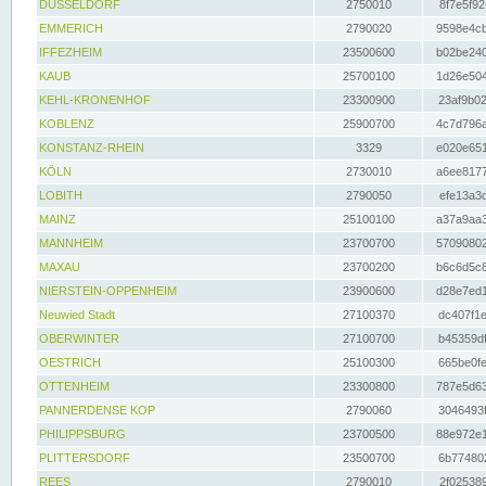
DÜSSELDORF
2750010
8f7e5f92
EMMERICH
2790020
9598e4cb
IFFEZHEIM
23500600
b02be240
KAUB
25700100
1d26e504
KEHL-KRONENHOF
23300900
23af9b02
KOBLENZ
25900700
4c7d796a
KONSTANZ-RHEIN
3329
e020e651
KÖLN
2730010
a6ee8177
LOBITH
2790050
efe13a3d
MAINZ
25100100
a37a9aa3
MANNHEIM
23700700
57090802
MAXAU
23700200
b6c6d5c8
NIERSTEIN-OPPENHEIM
23900600
d28e7ed1
Neuwied Stadt
27100370
dc407f1e
OBERWINTER
27100700
b45359df
OESTRICH
25100300
665be0fe
OTTENHEIM
23300800
787e5d63
PANNERDENSE KOP
2790060
3046493f
PHILIPPSBURG
23700500
88e972e1
PLITTERSDORF
23500700
6b774802
REES
2790010
2f025389