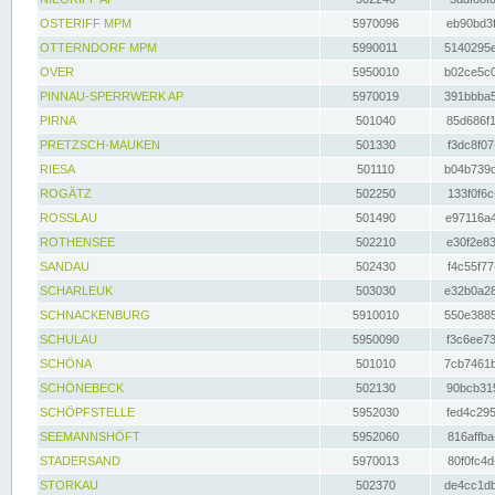
OSTERIFF MPM
5970096
eb90bd3f
OTTERNDORF MPM
5990011
5140295e
OVER
5950010
b02ce5c0
PINNAU-SPERRWERK AP
5970019
391bbba5
PIRNA
501040
85d686f1
PRETZSCH-MAUKEN
501330
f3dc8f07
RIESA
501110
b04b739d
ROGÄTZ
502250
133f0f6c
ROSSLAU
501490
e97116a4
ROTHENSEE
502210
e30f2e83
SANDAU
502430
f4c55f77
SCHARLEUK
503030
e32b0a28
SCHNACKENBURG
5910010
550e3885
SCHULAU
5950090
f3c6ee73
SCHÖNA
501010
7cb7461b
SCHÖNEBECK
502130
90bcb315
SCHÖPFSTELLE
5952030
fed4c295
SEEMANNSHÖFT
5952060
816affba
STADERSAND
5970013
80f0fc4d
STORKAU
502370
de4cc1db