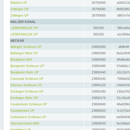
Wintrich UP
26700400
a392113c
Zeltingen OP
26700580
8b802863
Zeltingen UP
26700600
d867e7e9
MALZER KANAL
LIEBENWALDE OP
581540
3f8ceb6d
LIEBENWALDE UP
581550
a1cf60be
NECKAR
Aldingen Schleuse UP
23800280
dfdfb4ff
Beihingen Wehr UP
23800360
8a2e3048
Besigheim SKA
23800460
46d8ed02
Besigheim Schleuse UP
23800480
57db82c7
Besigheim Wehr UP
23800440
42c11b7a
Cannstatt Schleuse UP
23800240
7068d262
Deizisau Schleuse UP
23800120
c5b6243d
Esslingen Schleuse UP
23800180
130a3761
Esslingen Wehr OP
23800176
31c32a38
Feudenheim Schleuse UP
23800840
48a939b9
Gundelsheim UP
23800620
fc1072e4
Guttenbach Schleuse UP
23800660
bd36404b
Hassmersheim AMS
23800630
0e1b8ae0
Heidelberg UP
23800760
827b2685