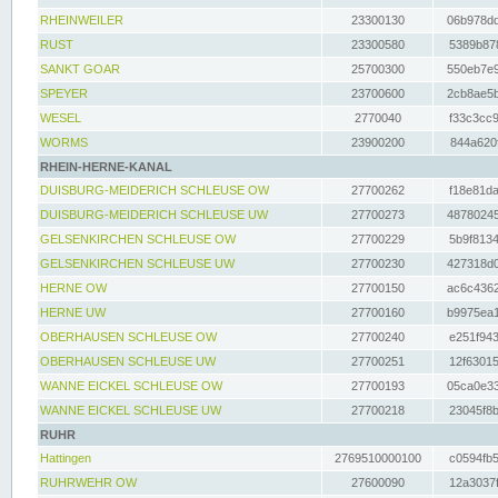
RHEINWEILER
23300130
06b978dd
RUST
23300580
5389b878
SANKT GOAR
25700300
550eb7e9
SPEYER
23700600
2cb8ae5b
WESEL
2770040
f33c3cc9
WORMS
23900200
844a620f
RHEIN-HERNE-KANAL
DUISBURG-MEIDERICH SCHLEUSE OW
27700262
f18e81da
DUISBURG-MEIDERICH SCHLEUSE UW
27700273
48780245
GELSENKIRCHEN SCHLEUSE OW
27700229
5b9f8134
GELSENKIRCHEN SCHLEUSE UW
27700230
427318d0
HERNE OW
27700150
ac6c4362
HERNE UW
27700160
b9975ea1
OBERHAUSEN SCHLEUSE OW
27700240
e251f943
OBERHAUSEN SCHLEUSE UW
27700251
12f63015
WANNE EICKEL SCHLEUSE OW
27700193
05ca0e33
WANNE EICKEL SCHLEUSE UW
27700218
23045f8b
RUHR
Hattingen
2769510000100
c0594fb5
RUHRWEHR OW
27600090
12a3037f