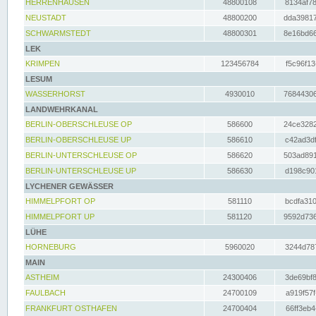
HERRENHAUSEN
48800108
8134af78
NEUSTADT
48800200
dda39817
SCHWARMSTEDT
48800301
8e16bd66
LEK
KRIMPEN
123456784
f5c96f13
LESUM
WASSERHORST
4930010
76844306
LANDWEHRKANAL
BERLIN-OBERSCHLEUSE OP
586600
24ce3282
BERLIN-OBERSCHLEUSE UP
586610
c42ad3df
BERLIN-UNTERSCHLEUSE OP
586620
503ad891
BERLIN-UNTERSCHLEUSE UP
586630
d198c901
LYCHENER GEWÄSSER
HIMMELPFORT OP
581110
bcdfa310
HIMMELPFORT UP
581120
9592d736
LÜHE
HORNEBURG
5960020
3244d787
MAIN
ASTHEIM
24300406
3de69bf8
FAULBACH
24700109
a919f57f
FRANKFURT OSTHAFEN
24700404
66ff3eb4