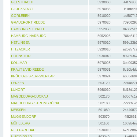
GEESTHACHT
5930060
44f7e955
GLÜCKSTADT
5970035
1f1bbed7
GORLEBEN
5910020
ac507f42
GRAUERORT REEDE
5970026
7398029b
HAMBURG ST. PAULI
5952050
d488c5cc
HAMBURG-HARBURG
5952025
706e5110
HETLINGEN
5970010
599c23b1
HITZACKER
5920010
a26e57c9
HOHNSTORF
5930040
d9289367
KOLLMAR
5970025
3ed90357
KRAUTSAND REEDE
5970031
8c20b4dc
KRÜCKAU-SPERRWERK AP
5970024
a653eb04
LENZEN
503120
c80a4f21
LÜHORT
5960010
8d18d129
MAGDEBURG-BUCKAU
502170
b8567c1e
MAGDEBURG-STROMBRÜCKE
502180
ccccb57f
MEISSEN
501080
24440872
MÜGGENDORF
503070
48f2661f
MÜHLBERG
501160
16b9b4e7
NEU DARCHAU
5930010
67d6e882
NIEGRIPP AP
502240
3adf88fd