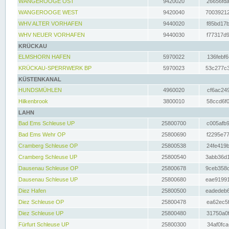
WANGEROOGE OST
9420020
26656fda
WANGEROOGE WEST
9420040
70039212
WHV ALTER VORHAFEN
9440020
f85bd17b
WHV NEUER VORHAFEN
9440030
f77317d9
KRÜCKAU
ELMSHORN HAFEN
5970022
136febf6
KRÜCKAU-SPERRWERK BP
5970023
53c277c3
KÜSTENKANAL
HUNDSMÜHLEN
4960020
cf6ac249
Hilkenbrook
3800010
58ccd6f0
LAHN
Bad Ems Schleuse UP
25800700
c005afb9
Bad Ems Wehr OP
25800690
f2295e77
Cramberg Schleuse OP
25800538
24fe419b
Cramberg Schleuse UP
25800540
3abb36d1
Dausenau Schleuse OP
25800678
9ceb358c
Dausenau Schleuse UP
25800680
eae91991
Diez Hafen
25800500
eadedeb6
Diez Schleuse OP
25800478
ea62ec5f
Diez Schleuse UP
25800480
31750a0f
Fürfurt Schleuse UP
25800300
34af0fca