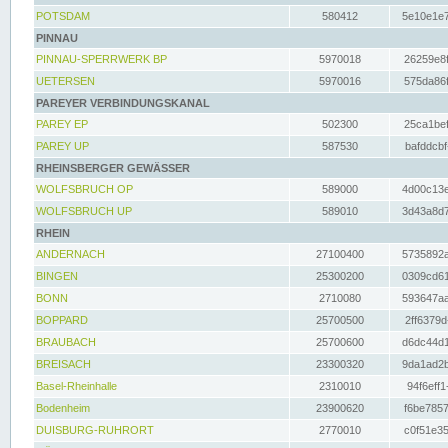
POTSDAM
580412
5e10e1e7
PINNAU
PINNAU-SPERRWERK BP
5970018
26259e8f
UETERSEN
5970016
575da86f
PAREYER VERBINDUNGSKANAL
PAREY EP
502300
25ca1bef
PAREY UP
587530
bafddcbf
RHEINSBERGER GEWÄSSER
WOLFSBRUCH OP
589000
4d00c13e
WOLFSBRUCH UP
589010
3d43a8d7
RHEIN
ANDERNACH
27100400
5735892a
BINGEN
25300200
0309cd61
BONN
2710080
593647aa
BOPPARD
25700500
2ff6379d
BRAUBACH
25700600
d6dc44d1
BREISACH
23300320
9da1ad2b
Basel-Rheinhalle
2310010
94f6eff1
Bodenheim
23900620
f6be7857
DUISBURG-RUHRORT
2770010
c0f51e35