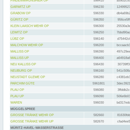
FINDENWIRUNSHIER OP
596410
a5902c55
GARWITZ UP
596230
12499527
GRABOW OP
596330
db4a69b2
GÜRITZ OP
596350
956ce5ff
KLEIN LAASCH WEHR OP
596300
25530a3e
LEWITZ OP
596250
7bbd90ad
LÜBZ OP
596140
d75442cf
MALCHOW WEHR OP
596200
bccaacb3
MALLISS OP
596390
497c29ee
MALLISS UP
596400
a64918a6
NEU KALLISS OP
596430
30739ff3
NEUBURG OP
596160
541c508a
NEUSTADT GLEWE OP
596280
c4381eb3
PARCHIM GÜTE
5961801
3dec3921
PLAU OP
596080
3ffddb2c
PLAU UP
596090
506e6b03
WAREN
596030
bd317edd
MÜGGELSPREE
GROSSE TRÄNKE WEHR OP
582660
81630fdd
GROSSE TRÄNKE WEHR UP
582670
cfad4ee5
MÜRITZ-HAVEL-WASSERSTRASSE