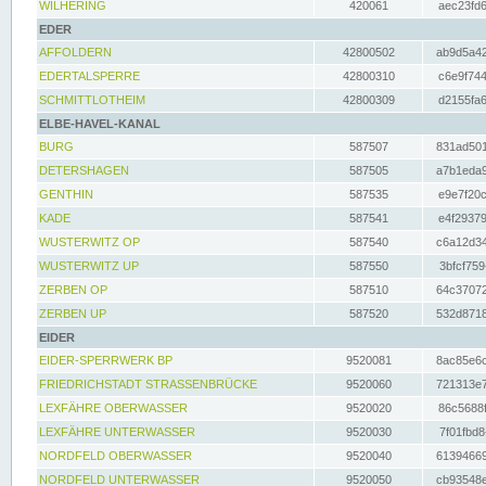
WILHERING
420061
aec23fd6
EDER
AFFOLDERN
42800502
ab9d5a42
EDERTALSPERRE
42800310
c6e9f744
SCHMITTLOTHEIM
42800309
d2155fa6
ELBE-HAVEL-KANAL
BURG
587507
831ad501
DETERSHAGEN
587505
a7b1eda9
GENTHIN
587535
e9e7f20c
KADE
587541
e4f29379
WUSTERWITZ OP
587540
c6a12d34
WUSTERWITZ UP
587550
3bfcf759
ZERBEN OP
587510
64c37072
ZERBEN UP
587520
532d8718
EIDER
EIDER-SPERRWERK BP
9520081
8ac85e6c
FRIEDRICHSTADT STRASSENBRÜCKE
9520060
721313e7
LEXFÄHRE OBERWASSER
9520020
86c5688f
LEXFÄHRE UNTERWASSER
9520030
7f01fbd8
NORDFELD OBERWASSER
9520040
61394669
NORDFELD UNTERWASSER
9520050
cb93548e