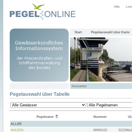
Hilfe
Link
Start
Pegelauswahl über Karte
Newsletter
Pegelauswahl über Tabelle
Pegelname
Nummer
UU
ALLER
AHLDEN
48900102
522286e2