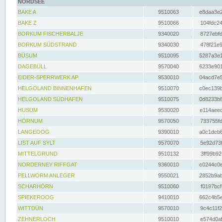
NORDSEE
BAKE A
9510063
e8daa3e2
BAKE Z
9510066
104fdc24
BORKUM FISCHERBALJE
9340020
8727ebfd
BORKUM SÜDSTRAND
9340030
478f21e9
BÜSUM
9510095
5287a3e1
DAGEBÜLL
9570040
6233e901
EIDER-SPERRWERK AP
9530010
04acd7e5
HELGOLAND BINNENHAFEN
9510070
c0ec139b
HELGOLAND SÜDHAFEN
9510075
0d8233b8
HUSUM
9530020
e114aeec
HÖRNUM
9570050
733755fd
LANGEOOG
9390010
a0c1dcb6
LIST AUF SYLT
9570070
5e92d73f
MITTELGRUND
9510132
3ff99b92
NORDERNEY RIFFGAT
9360010
c0244c0e
PELLWORM ANLEGER
9550021
2852b9ab
SCHARHÖRN
9510060
f0197bcf
SPIEKEROOG
9410010
662c4b5e
WITTDÜN
9570010
9c4c11f2
ZEHNERLOCH
9510010
e574d0af