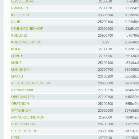
DÜSSELDORF
2750010
8f7e5f92
EMMERICH
2790020
9598e4cb
IFFEZHEIM
23500600
b02be240
KAUB
25700100
1d26e504
KEHL-KRONENHOF
23300900
23af9b02
KOBLENZ
25900700
4c7d796a
KONSTANZ-RHEIN
3329
e020e651
KÖLN
2730010
a6ee8177
LOBITH
2790050
efe13a3d
MAINZ
25100100
a37a9aa3
MANNHEIM
23700700
57090802
MAXAU
23700200
b6c6d5c8
NIERSTEIN-OPPENHEIM
23900600
d28e7ed1
Neuwied Stadt
27100370
dc407f1e
OBERWINTER
27100700
b45359df
OESTRICH
25100300
665be0fe
OTTENHEIM
23300800
787e5d63
PANNERDENSE KOP
2790060
3046493f
PHILIPPSBURG
23700500
88e972e1
PLITTERSDORF
23500700
6b774802
REES
2790010
2f025389