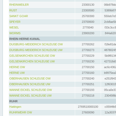
RHEINWEILER
23300130
06b978dd
RUST
23300580
5389b878
SANKT GOAR
25700300
550eb7e9
SPEYER
23700600
2cb8ae5b
WESEL
2770040
f33c3cc9
WORMS
23900200
844a620f
RHEIN-HERNE-KANAL
DUISBURG-MEIDERICH SCHLEUSE OW
27700262
f18e81da
DUISBURG-MEIDERICH SCHLEUSE UW
27700273
48780245
GELSENKIRCHEN SCHLEUSE OW
27700229
5b9f8134
GELSENKIRCHEN SCHLEUSE UW
27700230
427318d0
HERNE OW
27700150
ac6c4362
HERNE UW
27700160
b9975ea1
OBERHAUSEN SCHLEUSE OW
27700240
e251f943
OBERHAUSEN SCHLEUSE UW
27700251
12f63015
WANNE EICKEL SCHLEUSE OW
27700193
05ca0e33
WANNE EICKEL SCHLEUSE UW
27700218
23045f8b
RUHR
Hattingen
2769510000100
c0594fb5
RUHRWEHR OW
27600090
12a3037f