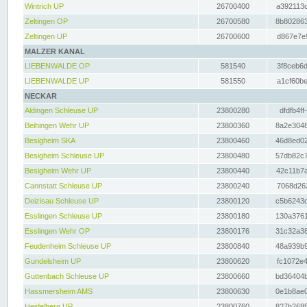
Wintrich UP
26700400
a392113c
Zeltingen OP
26700580
8b802863
Zeltingen UP
26700600
d867e7e9
MALZER KANAL
LIEBENWALDE OP
581540
3f8ceb6d
LIEBENWALDE UP
581550
a1cf60be
NECKAR
Aldingen Schleuse UP
23800280
dfdfb4ff
Beihingen Wehr UP
23800360
8a2e3048
Besigheim SKA
23800460
46d8ed02
Besigheim Schleuse UP
23800480
57db82c7
Besigheim Wehr UP
23800440
42c11b7a
Cannstatt Schleuse UP
23800240
7068d262
Deizisau Schleuse UP
23800120
c5b6243d
Esslingen Schleuse UP
23800180
130a3761
Esslingen Wehr OP
23800176
31c32a38
Feudenheim Schleuse UP
23800840
48a939b9
Gundelsheim UP
23800620
fc1072e4
Guttenbach Schleuse UP
23800660
bd36404b
Hassmersheim AMS
23800630
0e1b8ae0
Heidelberg UP
23800760
827b2685