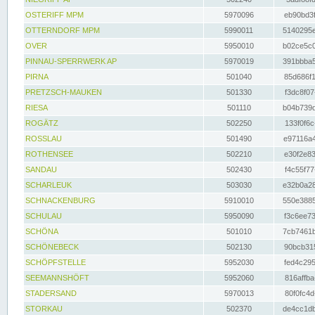
OSTERIFF MPM
5970096
eb90bd3f
OTTERNDORF MPM
5990011
5140295e
OVER
5950010
b02ce5c0
PINNAU-SPERRWERK AP
5970019
391bbba5
PIRNA
501040
85d686f1
PRETZSCH-MAUKEN
501330
f3dc8f07
RIESA
501110
b04b739d
ROGÄTZ
502250
133f0f6c
ROSSLAU
501490
e97116a4
ROTHENSEE
502210
e30f2e83
SANDAU
502430
f4c55f77
SCHARLEUK
503030
e32b0a28
SCHNACKENBURG
5910010
550e3885
SCHULAU
5950090
f3c6ee73
SCHÖNA
501010
7cb7461b
SCHÖNEBECK
502130
90bcb315
SCHÖPFSTELLE
5952030
fed4c295
SEEMANNSHÖFT
5952060
816affba
STADERSAND
5970013
80f0fc4d
STORKAU
502370
de4cc1db