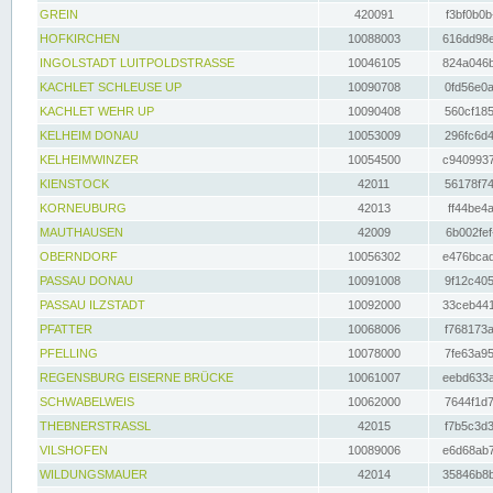
GREIN
420091
f3bf0b0b
HOFKIRCHEN
10088003
616dd98e
INGOLSTADT LUITPOLDSTRASSE
10046105
824a046b
KACHLET SCHLEUSE UP
10090708
0fd56e0a
KACHLET WEHR UP
10090408
560cf185
KELHEIM DONAU
10053009
296fc6d4
KELHEIMWINZER
10054500
c9409937
KIENSTOCK
42011
56178f74
KORNEUBURG
42013
ff44be4a
MAUTHAUSEN
42009
6b002fef
OBERNDORF
10056302
e476bcad
PASSAU DONAU
10091008
9f12c405
PASSAU ILZSTADT
10092000
33ceb441
PFATTER
10068006
f768173a
PFELLING
10078000
7fe63a95
REGENSBURG EISERNE BRÜCKE
10061007
eebd633a
SCHWABELWEIS
10062000
7644f1d7
THEBNERSTRASSL
42015
f7b5c3d3
VILSHOFEN
10089006
e6d68ab7
WILDUNGSMAUER
42014
35846b8b