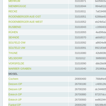
MEHRUM
31010071
be05603a
NIENBRÜGGE
31010044
864a8111
RECKE
31010011
7af19499
RODENBERGER AUE-OST
31010051
6288de60
RODENBERGER AUE-WEST
31010052
eb24b5a3
RUSBEND
31010043
c1f06401
RÜHEN
31010093
4ed5f6da
SEHNDE
31010070
ab0d9117
SÜLFELD OW
31010092
a8604e8f
SÜLFELD UW
31010091
892183d6
THUNE
31010080
42b865fb
VELSDORF
3101012
36f80081
VORSFELDE
31010090
dbb2bb9f
WARBER GRABEN
31010040
2f1080ba
MOSEL
Cochem
26900400
768df4e9
Detzem OP
26700180
c40912fd
Detzem UP
26700200
dc344605
Enkirch OP
26700880
87207dcd
Enkirch UP
26700900
ee861944
Fankel OP
26900280
68198b48