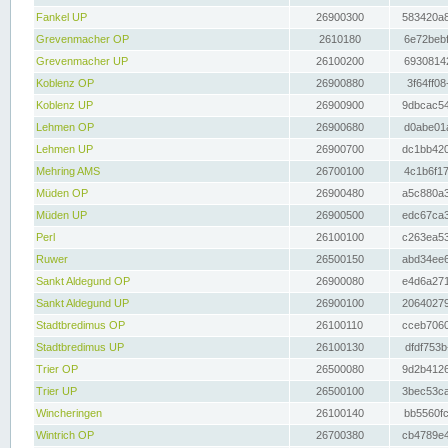
Fankel UP
26900300
583420a8
Grevenmacher OP
2610180
6e72bebf
Grevenmacher UP
26100200
69308142
Koblenz OP
26900880
3f64ff08
Koblenz UP
26900900
9dbcac54
Lehmen OP
26900680
d0abe01a
Lehmen UP
26900700
dc1bb420
Mehring AMS
26700100
4c1b6f17
Müden OP
26900480
a5c880a3
Müden UP
26900500
edc67ca3
Perl
26100100
c263ea53
Ruwer
26500150
abd34ee6
Sankt Aldegund OP
26900080
e4d6a271
Sankt Aldegund UP
26900100
20640279
Stadtbredimus OP
26100110
cceb7060
Stadtbredimus UP
26100130
dfdf753b
Trier OP
26500080
9d2b4126
Trier UP
26500100
3bec53ca
Wincheringen
26100140
bb5560fc
Wintrich OP
26700380
cb4789e4