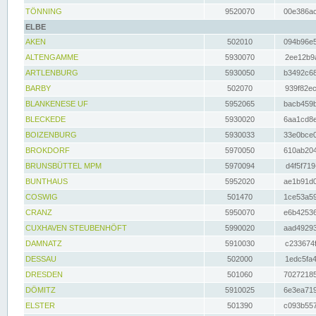
TÖNNING
9520070
00e386ac
ELBE
AKEN
502010
094b96e5
ALTENGAMME
5930070
2ee12b9a
ARTLENBURG
5930050
b3492c68
BARBY
502070
939f82ec
BLANKENESE UF
5952065
bacb459b
BLECKEDE
5930020
6aa1cd8e
BOIZENBURG
5930033
33e0bce0
BROKDORF
5970050
610ab204
BRUNSBÜTTEL MPM
5970094
d4f5f719
BUNTHAUS
5952020
ae1b91d0
COSWIG
501470
1ce53a59
CRANZ
5950070
e6b42536
CUXHAVEN STEUBENHÖFT
5990020
aad49293
DAMNATZ
5910030
c233674f
DESSAU
502000
1edc5fa4
DRESDEN
501060
70272185
DÖMITZ
5910025
6e3ea719
ELSTER
501390
c093b557