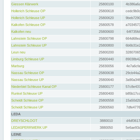
Giessen Klärwerk
25800100
4b386a6a
Hollerich Schleuse OP
25800618
cedc9b0c
Hollerich Schleuse UP
25800620
9beb7290
Kalkofen Schleuse OP
25800578
a7034573
Kalkofen neu
25800600
64f735fd
Lahnstein Schleuse OP
25800798
664d68ea
Lahnstein Schleuse UP
25800800
6b6b31e2
Leun neu
25800200
32807065
Limburg Schleuse UP
25800440
89038b42
Marburg
25830056
4e7a6cfa
Nassau Schleuse OP
25800638
29cb44a2
Nassau Schleuse UP
25800640
3a90a346
Niederbiel Schleuse Kanal OP
25800177
57c8e437
Runkel Schleuse UP
25800400
b85b17cc
Scheidt Schleuse OP
25800558
15a50d2b
Scheidt Schleuse UP
25800560
7dfe4776
LEDA
DREYSCHLOOT
3880010
d4df3617
LEDASPERRWERK UP
3880050
5e6ae93a
LEINE