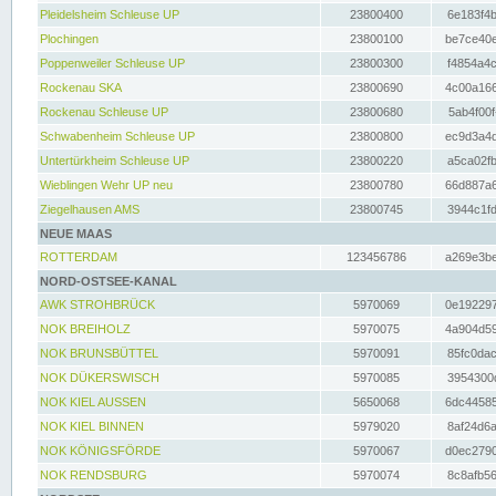
Pleidelsheim Schleuse UP
23800400
6e183f4b
Plochingen
23800100
be7ce40e
Poppenweiler Schleuse UP
23800300
f4854a4c
Rockenau SKA
23800690
4c00a166
Rockenau Schleuse UP
23800680
5ab4f00f
Schwabenheim Schleuse UP
23800800
ec9d3a4d
Untertürkheim Schleuse UP
23800220
a5ca02fb
Wieblingen Wehr UP neu
23800780
66d887a6
Ziegelhausen AMS
23800745
3944c1fd
NEUE MAAS
ROTTERDAM
123456786
a269e3be
NORD-OSTSEE-KANAL
AWK STROHBRÜCK
5970069
0e192297
NOK BREIHOLZ
5970075
4a904d59
NOK BRUNSBÜTTEL
5970091
85fc0dac
NOK DÜKERSWISCH
5970085
3954300d
NOK KIEL AUSSEN
5650068
6dc44585
NOK KIEL BINNEN
5979020
8af24d6a
NOK KÖNIGSFÖRDE
5970067
d0ec2790
NOK RENDSBURG
5970074
8c8afb56