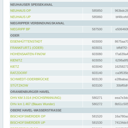
NEUHAUSER SPEISEKANAL
NEUHAUS OP
585850
963bdc26
NEUHAUS UP
585860
bf48cefd
NIEGRIPPER VERBINDUNGSKANAL
NIEGRIPP BP
587500
e506460f
ODER
EISENHÜTTENSTADT
603000
8675aa70
FRANKFURT1 (ODER)
603031
bffdf7f2
HOHENSAATEN-FINOW
603080
f7a639a4
KIENITZ
603050
6298a8f9
KIETZ
603040
16258271
RATZDORF
603140
ca3f535b
SCHWEDT-ODERBRÜCKE
603130
e28babaa
STÜTZKOW
603100
30bff0df
ORANIENBURGER HAVEL
OHV KM 3.014 (HOCHSPANNUNG)
580271
eea7e3dc
OHv km 1.467 (Blaues Wunder)
580272
8b51c505
OBERE HAVEL-WASSERSTRASSE
BISCHOFSWERDER OP
581520
16a780aa
BISCHOFSWERDER UP
581530
74134dc6