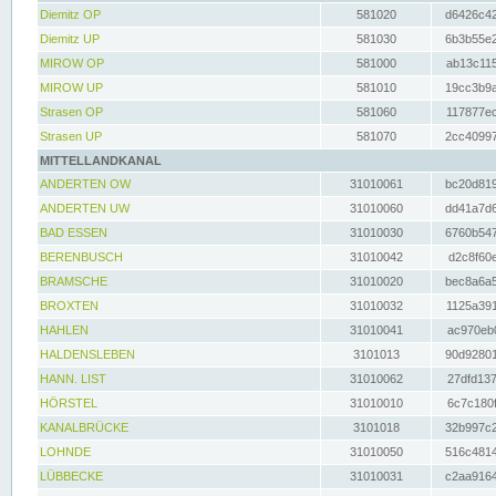
Diemitz OP
581020
d6426c42
Diemitz UP
581030
6b3b55e2
MIROW OP
581000
ab13c115
MIROW UP
581010
19cc3b9a
Strasen OP
581060
117877ec
Strasen UP
581070
2cc40997
MITTELLANDKANAL
ANDERTEN OW
31010061
bc20d819
ANDERTEN UW
31010060
dd41a7d6
BAD ESSEN
31010030
6760b547
BERENBUSCH
31010042
d2c8f60e
BRAMSCHE
31010020
bec8a6a5
BROXTEN
31010032
1125a391
HAHLEN
31010041
ac970eb0
HALDENSLEBEN
3101013
90d92801
HANN. LIST
31010062
27dfd137
HÖRSTEL
31010010
6c7c180f
KANALBRÜCKE
3101018
32b997c2
LOHNDE
31010050
516c4814
LÜBBECKE
31010031
c2aa9164