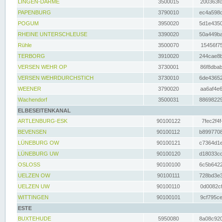
LINGEN-DARME
3500015
200363fc
PAPENBURG
3790010
ec4a598d
POGUM
3950020
5d1e4350
RHEINE UNTERSCHLEUSE
3390020
50a449ba
Rühle
3500070
15456f75
TERBORG
3910020
244cae8b
VERSEN WEHR OP
3730001
86f8dbab
VERSEN WEHRDURCHSTICH
3730010
6de43652
WEENER
3790020
aa6af4e6
Wachendorf
3500031
88698229
ELBESEITENKANAL
ARTLENBURG-ESK
90100122
7fec2f4f
BEVENSEN
90100112
b8997708
LÜNEBURG OW
90100121
c7364d1e
LÜNEBURG UW
90100120
d18033cd
OSLOSS
90100100
6c5b6422
UELZEN OW
90100111
728bd3e3
UELZEN UW
90100110
0d0082cf
WITTINGEN
90100101
9cf795ce
ESTE
BUXTEHUDE
5950080
8a08c920