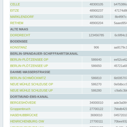
CELLE
48300105
b475386c
EITZE
48900237
47174d8f
MARKLENDORF
48700103
8b4f9f7c
RETHEM
48900204
5aaed954
ALTE MAAS
DORDRECHT
123456785
6c6f84c2
BODENSEE
KONSTANZ
906
aa9179c1
BERLIN-SPANDAUER-SCHIFFFAHRTSKANAL
BERLIN-PLÖTZENSEE OP
586640
ee52ce62
BERLIN-PLÖTZENSEE UP
586650
45721a68
DAHME-WASSERSTRASSE
BERLIN-SCHMÖCKWITZ
586810
6b595707
NEUE MÜHLE SCHLEUSE OP
586270
0e0dbcc9
NEUE MÜHLE SCHLEUSE UP
586280
c9a6c3bf
DORTMUND-EMS-KANAL
BERGESHÖVEDE
34000010
ade3a084
Groppenbruch
27700122
7bbdb421
HASEHUBBRÜCKE
3690010
04572010
HENRICHENBURG OW
27700111
70bee932