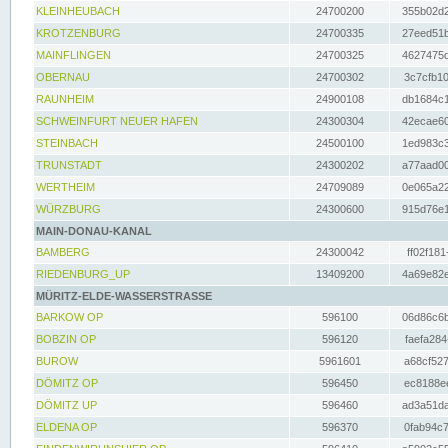
KLEINHEUBACH
24700200
355b02d2
KROTZENBURG
24700335
27eed51b
MAINFLINGEN
24700325
4627475d
OBERNAU
24700302
3c7cfb10
RAUNHEIM
24900108
db1684c1
SCHWEINFURT NEUER HAFEN
24300304
42ecae60
STEINBACH
24500100
1ed983c3
TRUNSTADT
24300202
a77aad00
WERTHEIM
24709089
0e065a22
WÜRZBURG
24300600
915d76e1
MAIN-DONAU-KANAL
BAMBERG
24300042
ff02f181
RIEDENBURG_UP
13409200
4a69e82e
MÜRITZ-ELDE-WASSERSTRASSE
BARKOW OP
596100
06d86c6b
BOBZIN OP
596120
faefa284
BUROW
5961601
a68cf527
DÖMITZ OP
596450
ec8188ee
DÖMITZ UP
596460
ad3a51da
ELDENA OP
596370
0fab94c7