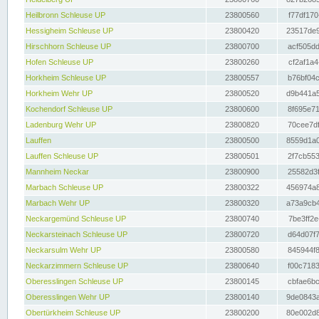
Heilbronn Schleuse UP
23800560
f77df170
Hessigheim Schleuse UP
23800420
23517de9
Hirschhorn Schleuse UP
23800700
acf505dd
Hofen Schleuse UP
23800260
cf2af1a4
Horkheim Schleuse UP
23800557
b76bf04c
Horkheim Wehr UP
23800520
d9b441a5
Kochendorf Schleuse UP
23800600
8f695e71
Ladenburg Wehr UP
23800820
70cee7df
Lauffen
23800500
8559d1a0
Lauffen Schleuse UP
23800501
2f7cb553
Mannheim Neckar
23800900
25582d3f
Marbach Schleuse UP
23800322
456974a8
Marbach Wehr UP
23800320
a73a9cb4
Neckargemünd Schleuse UP
23800740
7be3ff2e
Neckarsteinach Schleuse UP
23800720
d64d07f7
Neckarsulm Wehr UP
23800580
845944f8
Neckarzimmern Schleuse UP
23800640
f00c7183
Oberesslingen Schleuse UP
23800145
cbfae6bc
Oberesslingen Wehr UP
23800140
9de0843a
Obertürkheim Schleuse UP
23800200
80e002d8