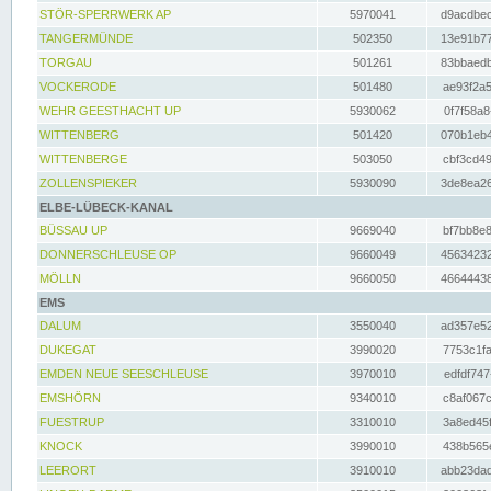
STÖR-SPERRWERK AP
5970041
d9acdbec
TANGERMÜNDE
502350
13e91b77
TORGAU
501261
83bbaedb
VOCKERODE
501480
ae93f2a5
WEHR GEESTHACHT UP
5930062
0f7f58a8
WITTENBERG
501420
070b1eb4
WITTENBERGE
503050
cbf3cd49
ZOLLENSPIEKER
5930090
3de8ea26
ELBE-LÜBECK-KANAL
BÜSSAU UP
9669040
bf7bb8e8
DONNERSCHLEUSE OP
9660049
45634232
MÖLLN
9660050
46644438
EMS
DALUM
3550040
ad357e52
DUKEGAT
3990020
7753c1fa
EMDEN NEUE SEESCHLEUSE
3970010
edfdf747
EMSHÖRN
9340010
c8af067c
FUESTRUP
3310010
3a8ed45f
KNOCK
3990010
438b565e
LEERORT
3910010
abb23dad