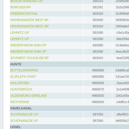
BERLIN-SPANDAU UP
580310
2c68509c
BORGSDORF
581591
1b2e2996
FRIEDRICHSTHAL
603420
314945d6
HOHENSAATEN WEST AP
603400
99309d3e
HOHENSAATEN WEST BP
603310
3404a6e5
LEHNITZ OP
581580
c8a1cf0a
LEHNITZ UP
581590
5bb1f56d
NIEDERFINOW SHW OP
692080
414dd4ee
NIEDERFINOW SHW UP
692090
4eec6b25
SCHWEDT SCHLEUSE BP
603410
4ee515f9
HUNTE
BUTTELERHÖRNE
4960060
b3d88ca6
ELSFLETH OHRT
4960080
531da758
HOLLERSIEL
4960050
2eacef2f
HUNTEBRÜCK
4960070
2e1d458b
OLDENBURG-DRIELAKE
4960030
1b51e55e
REITHÖRNE
4960040
c9df61c4
HAVELKANAL
SCHÖNWALDE OP
587050
d8ef9f21
SCHÖNWALDE UP
587060
b6650b13
IJSSEL