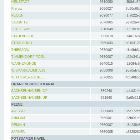
NEUSTADT
9610080
3f0b6b74
Prerow
9650027
7d50c68c
RUDEN
9690077
1fa822e6
SASSNITZ
9670065
9e7b2a4d
SCHLESWIG
9610040
09370c05
STAHLBRODE
9650070
340707f4
STRALSUND
9650043
b9163121
THIESSOW
9670067
d1c9bb3c
TIMMENDORF POEL
9630007
d22c341b
WARNEMÜNDE
9640015
220ff4c6
WISMAR-BAUMHAUS
9630008
95a0ab45
WITTOWER FÄHRE
9670055
4b348b56
ORANIENBURGER KANAL
SACHSENHAUSEN OP
580240
adbd3144
SACHSENHAUSEN UP
581840
0a6fe221
PEENE
AALBUDE
9660009
8ba772ed
ANKLAM
9660001
22fd01e0
DEMMIN
9660007
b7e238e8
JARMEN
9660005
a3328262
POTSDAMER HAVEL