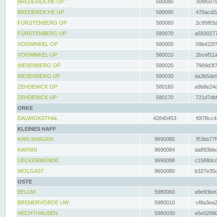
BREDEREICHE OP
580080
308f5979
BREDEREICHE UP
580090
470acd2a
FÜRSTENBERG OP
580060
2c95f83d
FÜRSTENBERG UP
580070
a5830277
VOßWINKEL OP
580000
09b422f7
VOßWINKEL UP
580010
2bcef51a
WESENBERG OP
580020
7909d3f7
WESENBERG UP
580030
da3b5de9
ZEHDENICK OP
580160
a9b8e24c
ZEHDENICK UP
580170
721d7dbf
ORKE
DALWIGKSTHAL
42840453
f0f78cc4
KLEINES HAFF
KARLSHAGEN
9690085
f53bb77f
KARNIN
9690084
da893bbd
UECKERMÜNDE
9690088
c1588dcc
WOLGAST
9650080
b327e35c
OSTE
BELUM
5980060
a9e93be0
BREMERVÖRDE UW
5980010
cf8a3ea2
HECHTHAUSEN
5980030
e5e02890