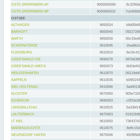
OSTE-SPERRWERK AP
9000000590
8c3295dc
OSTE-SPERRWERK BP
9000000532
7cb4566b
OSTSEE
ALTHAGEN
9650024
b8d05bf9
BARHÖFT
9650040
09227288
BARTH
9650030
00c33ed9
ECKERNFÖRDE
9610045
1faa9b2c
FLENSBURG
9610010
9e19c411
GREIFSWALD OIE
9690078
087b6386
GREIFSWALD-WIECK
9650073
6b53ef42
HEILIGENHAFEN
9610070
06219dd9
KAPPELN
9610035
b09f2243
KIEL-HOLTENAU
9610066
3ad4013f
KLOSTER
9670050
905e7328
KOSEROW
9690093
c0f33a36
LANGBALLIGAU
9610015
5a33bf14
LAUTERBACH
9670063
91922b9b
LT KIEL
9610050
736437d7
MARIENLEUCHTE
9610075
8effc15d
NEUENDORF HAFEN
9670046
492f85b8