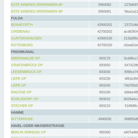
ESTE INNERES SPERRWERK AP
5950082
227b83f7
ESTE INNERES SPERRWERK BP
5950081
5fea1a12
FULDA
BONAFORTH
42900201
23721dfd
GREBENAU
42700202
acd63934
GUNTERSHAUSEN
42900100
213a585d
ROTENBURG
42700100
d1ba62a4
FINOWKANAL
EBERSWALDE OP
693170
3cd46cc7
GRAFENBRÜCK OP
693050
547422fb
LEESENBRÜCK OP
693030
f099ce74
LIEPE OP
693230
6f81b35f
LIEPE UP
693240
79d783d3
RAGÖSE OP
693190
b6bbe4f8
RUHLSDORF OP
693010
6629a4ca
STECHER OP
693210
516fbf8c
HAMME
RITTERHUDE
4940030
f49855d8
HAVEL-ODER-WASSERSTRASSE
BERLIN-SPANDAU OP
580300
e607a4b6