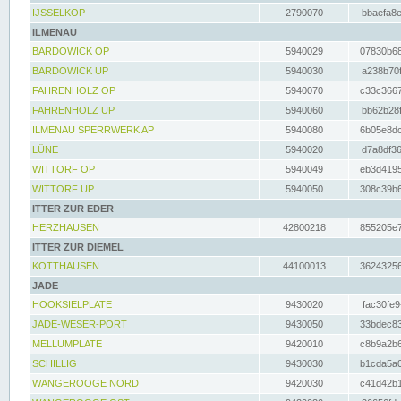
IJSSELKOP
2790070
bbaefa8e
ILMENAU
BARDOWICK OP
5940029
07830b68
BARDOWICK UP
5940030
a238b70f
FAHRENHOLZ OP
5940070
c33c3667
FAHRENHOLZ UP
5940060
bb62b28f
ILMENAU SPERRWERK AP
5940080
6b05e8dc
LÜNE
5940020
d7a8df36
WITTORF OP
5940049
eb3d4195
WITTORF UP
5940050
308c39b6
ITTER ZUR EDER
HERZHAUSEN
42800218
855205e7
ITTER ZUR DIEMEL
KOTTHAUSEN
44100013
36243256
JADE
HOOKSIELPLATE
9430020
fac30fe9
JADE-WESER-PORT
9430050
33bdec83
MELLUMPLATE
9420010
c8b9a2b6
SCHILLIG
9430030
b1cda5a0
WANGEROOGE NORD
9420030
c41d42b1