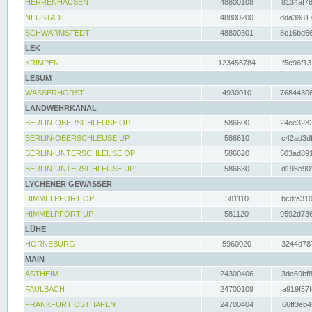
HERRENHAUSEN
48800108
8134af78
NEUSTADT
48800200
dda39817
SCHWARMSTEDT
48800301
8e16bd66
LEK
KRIMPEN
123456784
f5c96f13
LESUM
WASSERHORST
4930010
76844306
LANDWEHRKANAL
BERLIN-OBERSCHLEUSE OP
586600
24ce3282
BERLIN-OBERSCHLEUSE UP
586610
c42ad3df
BERLIN-UNTERSCHLEUSE OP
586620
503ad891
BERLIN-UNTERSCHLEUSE UP
586630
d198c901
LYCHENER GEWÄSSER
HIMMELPFORT OP
581110
bcdfa310
HIMMELPFORT UP
581120
9592d736
LÜHE
HORNEBURG
5960020
3244d787
MAIN
ASTHEIM
24300406
3de69bf8
FAULBACH
24700109
a919f57f
FRANKFURT OSTHAFEN
24700404
66ff3eb4