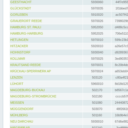
GEESTHACHT
5930060
44f7e955
GLÜCKSTADT
5970035
1f1bbed7
GORLEBEN
5910020
ac507f42
GRAUERORT REEDE
5970026
7398029b
HAMBURG ST. PAULI
5952050
d488c5cc
HAMBURG-HARBURG
5952025
706e5110
HETLINGEN
5970010
599c23b1
HITZACKER
5920010
a26e57c9
HOHNSTORF
5930040
d9289367
KOLLMAR
5970025
3ed90357
KRAUTSAND REEDE
5970031
8c20b4dc
KRÜCKAU-SPERRWERK AP
5970024
a653eb04
LENZEN
503120
c80a4f21
LÜHORT
5960010
8d18d129
MAGDEBURG-BUCKAU
502170
b8567c1e
MAGDEBURG-STROMBRÜCKE
502180
ccccb57f
MEISSEN
501080
24440872
MÜGGENDORF
503070
48f2661f
MÜHLBERG
501160
16b9b4e7
NEU DARCHAU
5930010
67d6e882
NIEGRIPP AP
502240
3adf88fd