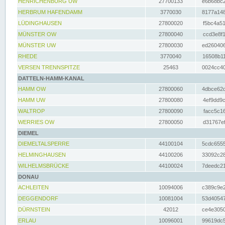
HENRICHENBURG UW
27700133
e6b68bc2
HERBRUM HAFENDAMM
3770030
8177a148
LÜDINGHAUSEN
27800020
f5bc4a51
MÜNSTER OW
27800040
ccd3e8f1
MÜNSTER UW
27800030
ed260406
RHEDE
3770040
16508b11
VERSEN TRENNSPITZE
25463
0024cc40
DATTELN-HAMM-KANAL
HAMM OW
27800060
4dbce62d
HAMM UW
27800080
4ef9dd9c
WALTROP
27800090
facc5c16
WERRIES OW
27800050
d31767ef
DIEMEL
DIEMELTALSPERRE
44100104
5cdc6555
HELMINGHAUSEN
44100206
33092c28
WILHELMSBRÜCKE
44100024
7deedc21
DONAU
ACHLEITEN
10094006
c389c9e2
DEGGENDORF
10081004
53d40547
DÜRNSTEIN
42012
ce4e3050
ERLAU
10096001
99619dc5